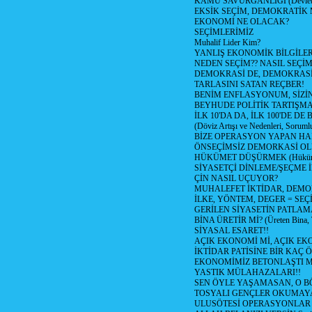
KAMU SAVURGANLIĞI (Devlet n
EKSİK SEÇİM, DEMOKRATİK 
EKONOMİ NE OLACAK?
SEÇİMLERİMİZ
Muhalif Lider Kim?
YANLIŞ EKONOMİK BİLGİLE
NEDEN SEÇİM?? NASIL SEÇİM
DEMOKRASİ DE, DEMOKRASİ
TARLASINI SATAN REÇBER!
BENİM ENFLASYONUM, SİZ
BEYHUDE POLİTİK TARTIŞMA
İLK 10'DA DA, İLK 100'DE D
(Döviz Artışı ve Nedenleri, Sorumlu
BİZE OPERASYON YAPAN HA
ÖNSEÇİMSİZ DEMORKASİ OL
HÜKÜMET DÜŞÜRMEK (Hükümet
SİYASETÇİ DİNLEME/ŞEÇME 
ÇİN NASIL UÇUYOR?
MUHALEFET İKTİDAR, DEMO
İLKE, YÖNTEM, DEGER = SEÇ
GERİLEN SİYASETİN PATLAM
BİNA ÜRETİR Mİ? (Üreten Bina, 
SİYASAL ESARET!!
AÇIK EKONOMİ Mİ, AÇIK EK
İKTİDAR PATİSİNE BİR KAÇ Ö
EKONOMİMİZ BETONLAŞTI M
YASTIK MÜLAHAZALARI!!
SEN ÖYLE YAŞAMASAN, O B
TOSYALI GENÇLER OKUMAY
ULUSÖTESİ OPERASYONLAR