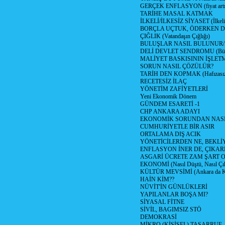
GERÇEK ENFLASYON (fiyat artış
TARİHE MASAL KATMAK
İLKELİ/İLKESİZ SİYASET (İlkeli/
BORÇLA UÇTUK, ÖDERKEN D
ÇIĞLIK (Vatandaşın Çığlığı)
BULUŞLAR NASIL BULUNUR
DELİ DEVLET SENDROMU (Büyük
MALİYET BASKISININ İŞLE
SORUN NASIL ÇÖZÜLÜR?
TARİH DEN KOPMAK (Hafızasız
RECETESİZ İLAÇ
YÖNETİM ZAFİYETLERİ
Yeni Ekonomik Dönem
GÜNDEM ESARETİ -1
CHP ANKARA ADAYI
EKONOMİK SORUNDAN NASIL
CUMHURİYETLE BİR ASIR
ORTALAMA DIŞ ACIK
YÖNETİCİLERDEN NE, BEKLİ
ENFLASYON İNER DE, ÇIKA
ASGARİ ÜCRETE ZAM ŞART O
EKONOMİ (Nasıl Düştü, Nasıl Çı
KÜLTÜR MEVSİMİ (Ankara da Kül
HAİN KİM??
NÜVİT'İN GÜNLÜKLERİ
YAPILANLAR BOŞA MI?
SİYASAL FİTNE
SİVİL, BAGIMSIZ STÖ
DEMOKRASİ
MİKRO (KİŞİSEL) TASARRUF