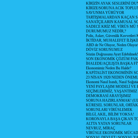
KİRİZİN AYAK SESLERİNİ D
KİRİZE/SORUNA ACIK TOPL
SAVUNMA YÜRÜYOR
TARTIŞMALARDAN KAÇAN Sİ
SANATÇILARIN KAMUSAL S
SADECE KRİZ Mİ, VİRÜS MÜ
DURUMUMUZ NEDİR,?
Polis, Asker, Güvenlik Kuvvetleri 
İKTİDAR, MUHALEFET İLİŞKİ
ABD de Ne Oluyor, Neden Oluyor
DÖVİZ SORUNUMUZ
Sözün Doğrusunu Ayırt Edebilmek
SON EKONOMİK ÇÖZÜM PAK
İHALEDE/AÇILIŞTA BAŞKA F
Ekonomimiz Neden Bu Halde?
KAPİTALİST EKONOMİNİN S
23 NİSAN 1920 NEDEN ÖNEML
Ekonomi Nasıl Isındı, Nasıl Soğuta
YENİ PAYLAŞIM MODELİ VE
SEÇİMLERİMİZ, YAŞANTIMIZ
DEMOKRASİ ARAYIŞIMIZ
SORUNA HAZIRLANMAK! (U
KÜRESEL SORUNLAR, ORTAK
SORUNLARI VİRÜSLEMEK
BİLGİ, AKIL, BİLİM YOKSA!
KORONAYLA BAŞA ÇIKAN TO
ALTTA YATAN SORUNLAR
NEVRUZ, MİRAÇ
VİRÜSLE EKONOMİK MÜCAD
SOSYAL DEVLET | SOSYAL Y