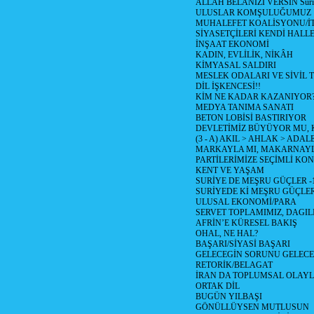
ALLAH BELANIZI VERSİN Suriy
ULUSLAR KOMŞULUĞUMUZ
MUHALEFET KOALİSYONU/İT
SİYASETÇİLERİ KENDİ HALL
İNŞAAT EKONOMİ
KADIN, EVLİLİK, NİKÂH
KİMYASAL SALDIRI
MESLEK ODALARI VE SİVİL
DİL İŞKENCESİ!!
KİM NE KADAR KAZANIYOR
MEDYA TANIMA SANATI
BETON LOBİSİ BASTIRIYOR
DEVLETİMİZ BÜYÜYOR MU,
(3 - A) AKIL > AHLAK > ADAL
MARKAYLA MI, MAKARNAYLA
PARTİLERİMİZE SEÇİMLİ KO
KENT VE YAŞAM
SURİYE DE MEŞRU GÜÇLER -
SURİYEDE Kİ MEŞRU GÜÇLE
ULUSAL EKONOMİ/PARA
SERVET TOPLAMIMIZ, DAGIL
AFRİN’E KÜRESEL BAKIŞ
OHAL, NE HAL?
BAŞARI/SİYASİ BAŞARI
GELECEGİN SORUNU GELECEK
RETORİK/BELAGAT
İRAN DA TOPLUMSAL OLAY
ORTAK DİL
BUGÜN YILBAŞI
GÖNÜLLÜYSEN MUTLUSUN