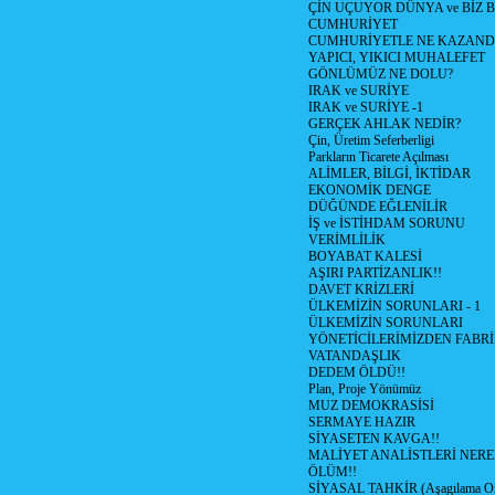
ÇİN UÇUYOR DÜNYA ve BİZ
CUMHURİYET
CUMHURİYETLE NE KAZAND
YAPICI, YIKICI MUHALEFET
GÖNLÜMÜZ NE DOLU?
IRAK ve SURİYE
IRAK ve SURİYE -1
GERÇEK AHLAK NEDİR?
Çin, Üretim Seferberligi
Parkların Ticarete Açılması
ALİMLER, BİLGİ, İKTİDAR
EKONOMİK DENGE
DÜĞÜNDE EĞLENİLİR
İŞ ve İSTİHDAM SORUNU
VERİMLİLİK
BOYABAT KALESİ
AŞIRI PARTİZANLIK!!
DAVET KRİZLERİ
ÜLKEMİZİN SORUNLARI - 1
ÜLKEMİZİN SORUNLARI
YÖNETİCİLERİMİZDEN FABRİ
VATANDAŞLIK
DEDEM ÖLDÜ!!
Plan, Proje Yönümüz
MUZ DEMOKRASİSİ
SERMAYE HAZIR
SİYASETEN KAVGA!!
MALİYET ANALİSTLERİ NERE
ÖLÜM!!
SİYASAL TAHKİR (Aşagılama Onu