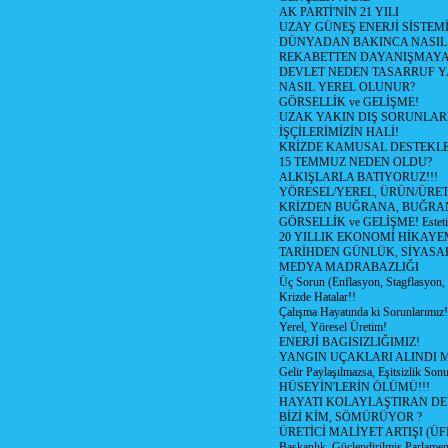
AK PARTİ'NİN 21 YILI
UZAY GÜNEŞ ENERJİ SİSTEM
DÜNYADAN BAKINCA NASI
REKABETTEN DAYANIŞMAY
DEVLET NEDEN TASARRUF 
NASIL YEREL OLUNUR?
GÖRSELLİK ve GELİŞME!
UZAK YAKIN DIŞ SORUNLAR
İŞÇİLERİMİZİN HALİ!
KRİZDE KAMUSAL DESTEKL
15 TEMMUZ NEDEN OLDU?
ALKIŞLARLA BATIYORUZ!!!
YÖRESEL/YEREL, ÜRÜN/ÜRE
KRİZDEN BUĞRANA, BUĞRA
GÖRSELLİK ve GELİŞME! Estetik m
20 YILLIK EKONOMİ HİKAYEM
TARİHDEN GÜNLÜK, SİYASA
MEDYA MADRABAZLIĞI
Üç Sorun (Enflasyon, Stagflasyon,
Krizde Hatalar!!
Çalışma Hayatında ki Sorunlarımız!
Yerel, Yöresel Üretim!
ENERJİ BAGISIZLIĞIMIZ!
YANGIN UÇAKLARI ALINDI M
Gelir Paylaşılmazsa, Eşitsizlik Sonu
HÜSEYİN'LERİN ÖLÜMÜ!!!
HAYATI KOLAYLAŞTIRAN D
BİZİ KİM, SÖMÜRÜYOR ?
ÜRETİCİ MALİYET ARTIŞI (ÜF
Başkanlık, Güçlendirilmiş Parlamen