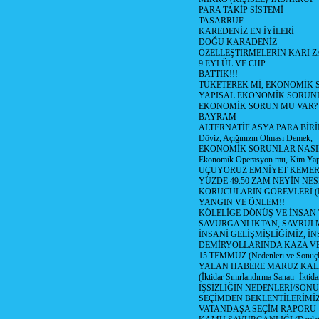
PARA TAKİP SİSTEMİ
TASARRUF
KAREDENİZ EN İYİLERİ
DOĞU KARADENİZ
ÖZELLEŞTİRMELERİN KARI Z
9 EYLÜL VE CHP
BATTIK!!!
TÜKETEREK Mİ, EKONOMİK 
YAPISAL EKONOMİK SORUN
EKONOMİK SORUN MU VAR?
BAYRAM
ALTERNATİF ASYA PARA BİRİ
Döviz, Açığınızın Olması Demek,
EKONOMİK SORUNLAR NASIL
Ekonomik Operasyon mu, Kim Yap
UÇUYORUZ EMNİYET KEMERİN
YÜZDE 49.50 ZAM NEYİN NES
KORUCULARIN GÖREVLERİ (Polis
YANGIN VE ÖNLEM!!
KÖLELİGE DÖNÜŞ VE İNSAN 
SAVURGANLIKTAN, SAVRULM
İNSANİ GELİŞMİŞLİĞİMİZ, İ
DEMİRYOLLARINDA KAZA V
15 TEMMUZ (Nedenleri ve Sonuçl
YALAN HABERE MARUZ KA
(İktidar Sınırlandırma Sanatı -İktida
İŞSİZLİĞİN NEDENLERİ/SON
SEÇİMDEN BEKLENTİLERİMİZ
VATANDAŞA SEÇİM RAPORU