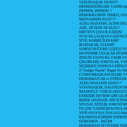
VATANDAŞLIK SINAVI!!!
DEPREMZEDELERE YADIM için
DEPREM, DEPREM !!
DEMOKRASİNİN TEMELİ, GÜÇ
MEDYAMIZIN HALİ!!??
ALTILI MASANIN, ALTINI D
ADİL, DÜZENE NE OLDU?
EBEVEYN ÇOCUK İLİŞKİSİ
10 OCAK ÇALIŞAN GAZETEC
SİVİL DARBECİLER KİM?
İKTİDAR MI, ÜLKEMİ?
SURİYE DÜĞÜMÜ ÇÖZÜLÜY
EKONOMİK UÇUŞLAR DÜŞME
ZENGİN SAYISI İKİ, FAKİR S
ÇIKARILMIŞ SORUNLAR, YA
SEÇİMDEN SONRAYA ERTEL
27 Aralığın Önemi!! Bugün Ne Ol
CUMHURBAŞKANI SEÇME YA
DEMOKRATLAR ve ÖTEKİLER
ALTILI MASANIN ADAYI !!
VATANDAŞLIK, DAGITILIYOR
İMAMOĞLU YARGILAMASI Ü
ENERJİDE DEVRİM GİBİ GEL
BEBEK GELİNLER, DİN İSTİS
SİYASAL NİTELİK SORUNUM
EN ÇOK YAZDIĞIM KONULA
YENİ ANAYASA TASLAGI Altılı
BAGIMSIZLIĞIMIZIN ENERJİS
ÖĞRETMEN - DEĞER
DEMOKRASİ SEVİYEMİZ NED