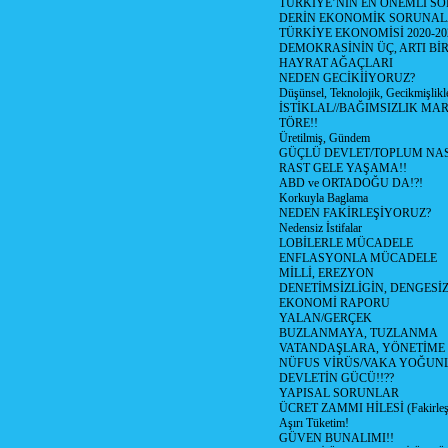
TÜRKİYE’NİN EN ÖNEMLİ SO
DERİN EKONOMİK SORUNA
TÜRKİYE EKONOMİSİ 2020-20
DEMOKRASİNİN ÜÇ, ARTI Bİ
HAYRAT AĞAÇLARI
NEDEN GECİKİİYORUZ?
Düşünsel, Teknolojik, Gecikmişlikle
İSTİKLAL//BAĞIMSIZLIK MAR
TÖRE!!
Üretilmiş, Gündem
GÜÇLÜ DEVLET/TOPLUM NAS
RAST GELE YAŞAMA!!
ABD ve ORTADOĞU DA!?!
Korkuyla Baglama
NEDEN FAKİRLEŞİYORUZ?
Nedensiz İstifalar
LOBİLERLE MÜCADELE
ENFLASYONLA MÜCADELE
MİLLİ, EREZYON
DENETİMSİZLİGİN, DENGESİZ
EKONOMİ RAPORU
YALAN/GERÇEK
BUZLANMAYA, TUZLANMA
VATANDAŞLARA, YÖNETİME
NÜFUS VİRÜS/VAKA YOĞUN
DEVLETİN GÜCÜ!!??
YAPISAL SORUNLAR
ÜCRET ZAMMI HİLESİ (Fakirle
Aşırı Tüketim!
GÜVEN BUNALIMI!!