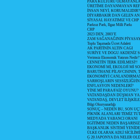
PARA KÜLTÜRÜ OLMAYANLA
ÜRETİME DAYANMAYAN REF
İNSAN NEYİ, KORUMALIDIR?
DİYARBAKIR DAN GELEN AN
SİYASAL HAYATIMIZ VE CHP
Parksız Park, Ilgaz Milli Parkı
CHP
2023 DEN, 2003’E
ZAM SAĞANAĞININ PİYASAY
Toplu Taşımada Ücret Adaleti
AK PARTİNİN ALTIN CAGI
SURİYE VE DOGU AKDENİZ 
Verimsiz Ekonomik Yatırım Nedir?
CENNETİN TERK EDİLMESİ!!
EKONOMİ Mİ, EKOLOJİ Mİ 
BARUTHANE PİLAVCISININ, 
EKONOMİYİ CANLANDIRMANI
SARHOŞLARIN SESSİZLİĞİ/İNİ
ENFLASYON NEDENLERİ?
YİNE Mİ PARA/FAİZ OYUNU?
VATANDAŞDAN DÜŞMAN Y
VATANDAŞ, DEVLET İLİŞKİLE
Bilgi Okuryazarlığı
SONUÇ – NEDEN BU, SON UÇ
PİKNİK ALANLARI TEMİZ TU
MEDYADA YABANCI ORANI
EGİTİMDE NEDEN BAŞARISIZ
BAŞKANLIK SİSTEMİ YENİDE
ÜLKE OLARAK ADLİ SİCİLİM
G 20 JAPONYA DA NELER OLDU? 