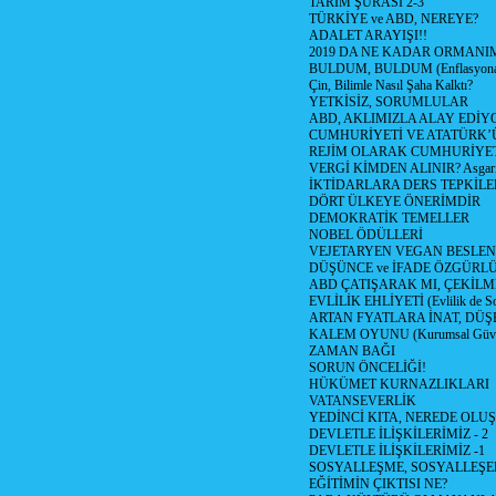
TARIM ŞURASI 2-3
TÜRKİYE ve ABD, NEREYE?
ADALET ARAYIŞI!!
2019 DA NE KADAR ORMANIM
BULDUM, BULDUM (Enflasyona 
Çin, Bilimle Nasıl Şaha Kalktı?
YETKİSİZ, SORUMLULAR
ABD, AKLIMIZLA ALAY EDİYO
CUMHURİYETİ VE ATATÜRK’
REJİM OLARAK CUMHURİYE
VERGİ KİMDEN ALINIR? Asgari 
İKTİDARLARA DERS TEPKİLE
DÖRT ÜLKEYE ÖNERİMDİR
DEMOKRATİK TEMELLER
NOBEL ÖDÜLLERİ
VEJETARYEN VEGAN BESLE
DÜŞÜNCE ve İFADE ÖZGÜRL
ABD ÇATIŞARAK MI, ÇEKİLME
EVLİLİK EHLİYETİ (Evlilik de Sor
ARTAN FYATLARA İNAT, DÜ
KALEM OYUNU (Kurumsal Güvenil
ZAMAN BAĞI
SORUN ÖNCELİĞİ!
HÜKÜMET KURNAZLIKLARI
VATANSEVERLİK
YEDİNCİ KITA, NEREDE OLU
DEVLETLE İLİŞKİLERİMİZ - 2
DEVLETLE İLİŞKİLERİMİZ -1
SOSYALLEŞME, SOSYALLEŞ
EĞİTİMİN ÇIKTISI NE?