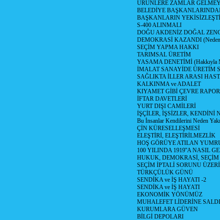
ÜRÜNLERE ZAMLAR GELMEYE B
BELEDİYE BAŞKANLARINDAN
BAŞKANLARIN YEKİSİZLEŞTİ
S-400 ALINMALI
DOĞU AKDENİZ DOĞAL ZENG
DEMOKRASİ KAZANDI (Neden D
SEÇİM YAPMA HAKKI
TARIMSAL ÜRETİM
YASAMA DENETİMİ (Hakkıyla Me
İMALAT SANAYİDE ÜRETİM
SAĞLIKTA İLLER ARASI HAS
KALKINMA ve ADALET
KIYAMET GİBİ ÇEVRE RAPO
İFTAR DAVETLERİ
YURT DIŞI CAMİLERİ
İŞÇİLER, İŞSİZLER, KENDİN
Bu İnsanlar Kendilerini Neden Yak
ÇİN KÜRESELLEŞMESİ
ELEŞTİRİ, ELEŞTİRİLMEZLİK
HOŞ GÖRÜYE ATILAN YUMR
100 YILINDA 1919''A NASIL G
HUKUK, DEMOKRASİ, SEÇİM
SEÇİM İPTALİ SORUNU ÜZER
TÜRKÇÜLÜK GÜNÜ
SENDİKA ve İŞ HAYATI -2
SENDİKA ve İŞ HAYATI
EKONOMİK YÖNÜMÜZ
MUHALEFET LİDERİNE SALD
KURUMLARA GÜVEN
BİLGİ DEPOLARI