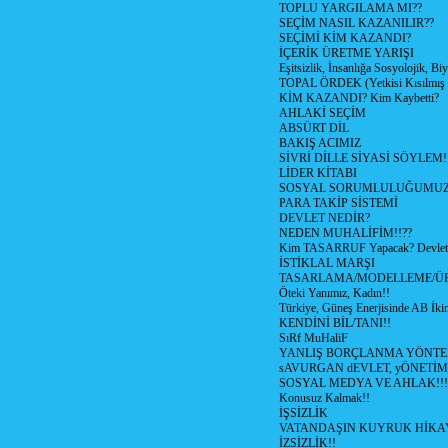
TOPLU YARGILAMA MI??
SEÇİM NASIL KAZANILIR??
SEÇİMİ KİM KAZANDI?
İÇERİK ÜRETME YARIŞI
Eşitsizlik, İnsanlığa Sosyolojik, Bi
TOPAL ÖRDEK (Yetkisi Kısılmış 
KİM KAZANDI? Kim Kaybetti?
AHLAKİ SEÇİM
ABSÜRT DİL
BAKIŞ ACIMIZ
SİVRİ DİLLE SİYASİ SÖYLEM!
LİDER KİTABI
SOSYAL SORUMLULUĞUMUZ!
PARA TAKİP SİSTEMİ
DEVLET NEDİR?
NEDEN MUHALİFİM!!??
Kim TASARRUF Yapacak? Devlet m
İSTİKLAL MARŞI
TASARLAMA/MODELLEME/Ü
Öteki Yanımız, Kadın!!
Türkiye, Güneş Enerjisinde AB İkin
KENDİNİ BİL/TANI!!
SıRf MuHaliF
YANLIŞ BORÇLANMA YÖNTEM
sAVURGAN dEVLET, yÖNETİM
SOSYAL MEDYA VE AHLAK!!!
Konusuz Kalmak!!
İŞSİZLİK
VATANDAŞIN KUYRUK HİKA
İZSİZLİK!!