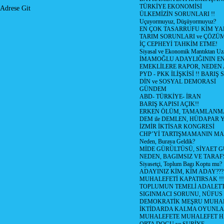
TÜRKİYE EKONOMİSİ
Adrese Git
ÜLKEMİZİN SORUNLARI !!
Uçuyormuyuz, Düşüyormuyuz?
EN ÇOK TASARRUFU KİM YA
TARIM SORUNLARI ve ÇÖZÜ
İÇ CEPHEYİ TAHKİM ETME!
Siyasal ve Ekonomik Mantıktan Uz
İMAMOĞLU ADAYLIĞININ EN
EMEKLİLERE RAPOR, NEDEN
PYD - PKK İLİŞKİSİ !! BARIŞ 
DİN ve SOSYAL DEMORASİ
GÜNDEM
ABD- TÜRKİYE- İRAN
BARIŞ KAPISI AÇIK!!
ERKEN ÖLÜM, TAMAMLANMA
DEM ile DEMLEN, HÜDAPAR
İZMİR İKTİSAR KONGRESİ
CHP’Yİ TARTIŞMAMANIN MAL
Neden, Buraya Geldik?
MİDE GÜRÜLTÜSÜ, SİYAET 
NEDEN, BAGIMSIZ VE TARAF
Siyasetçi, Toplum Bagı Koptu mu?
ADAYINIZ KİM, KİM ADAY???
MUHALEFETİ KAPATIRSAK !!
TOPLUMUN TEMELİ ADALETTİ
SIGINMACI SORUNU, NÜFUS
DEMOKRATİK MEŞRU MUHAL
İKTİDARDA KALMA OYUNLA
MUHALEFETE MUHALEFET H