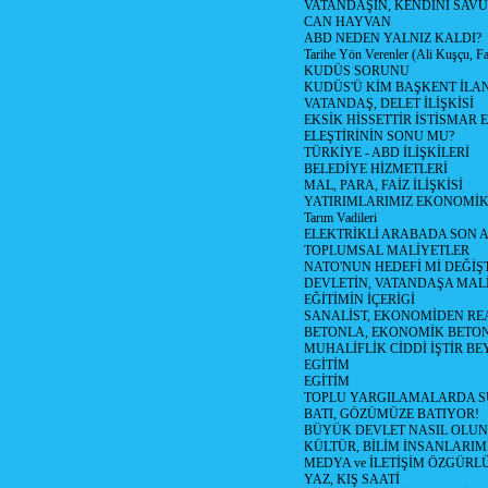
VATANDAŞIN, KENDİNİ SAV
CAN HAYVAN
ABD NEDEN YALNIZ KALDI?
Tarihe Yön Verenler (Ali Kuşçu, Fa
KUDÜS SORUNU
KUDÜS'Ü KİM BAŞKENT İLAN
VATANDAŞ, DELET İLİŞKİSİ
EKSİK HİSSETTİR İSTİSMAR 
ELEŞTİRİNİN SONU MU?
TÜRKİYE - ABD İLİŞKİLERİ
BELEDİYE HİZMETLERİ
MAL, PARA, FAİZ İLİŞKİSİ
YATIRIMLARIMIZ EKONOMİK
Tarım Vadileri
ELEKTRİKLİ ARABADA SON
TOPLUMSAL MALİYETLER
NATO'NUN HEDEFİ Mİ DEĞİŞT
DEVLETİN, VATANDAŞA MAL
EĞİTİMİN İÇERİGİ
SANALİST, EKONOMİDEN RE
BETONLA, EKONOMİK BETO
MUHALİFLİK CİDDİ İŞTİR BE
EGİTİM
EGİTİM
TOPLU YARGILAMALARDA S
BATI, GÖZÜMÜZE BATIYOR!
BÜYÜK DEVLET NASIL OLUN
KÜLTÜR, BİLİM İNSANLARIM
MEDYA ve İLETİŞİM ÖZGÜRL
YAZ, KIŞ SAATİ