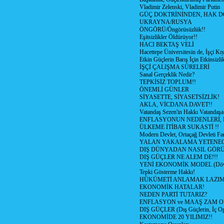
Vladimir Zelenski, Vladimir Putin
GÜÇ DOKTRİNİNDEN, HAK D
UKRAYNA/RUSYA
ÖNGÖRÜ/Öngörüsüzlük!!
Eşitsizlikler Öldürüyor!!
HACI BEKTAŞ VELİ
Hacettepe Üniversitesin de, İşçi Kıy
Etkin Güçlerin Barış İçin Etkinsizlik
İŞÇİ ÇALIŞMA SÜRELERİ
Sanal Gerçeklik Nedir?
TEPKİSİZ TOPLUM!!
ÖNEMLİ GÜNLER
SİYASETTE, SİYASETSİZLİK!
AKLA, VİCDANA DAVET!!
Vatandaş Sezen'in Hakkı Vatandaşa
ENFLASYONUN NEDENLERİ, N
ÜLKEME İTİBAR SUKASTİ !!
Modern Devlet, Ortaçağ Devleti Far
YALAN YAKALAMA YETENEG
DIŞ DÜNYADAN NASIL GÖR
DIŞ GÜÇLER NE ALEM DE!!!
YENİ EKONOMİK MODEL (Dövize
Tepki Gösterme Hakkı!
HÜKÜMETİ ANLAMAK LAZI
EKONOMİK HATALAR!
NEDEN PARTİ TUTARIZ?
ENFLASYON ve MAAŞ ZAM 
DIŞ GÜÇLER (Dış Güçlerin, İç O
EKONOMİDE 20 YILIMIZ!!