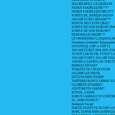
ORTA DOGU ve SURİYE
2024 BİLİMSEL GELİŞMELER
NEDEN FAKİRLEŞTİK?!?!?
NEDEN FAKİRLEŞİYORUZ?!?!
SURİYE DE, BARIŞIN İNŞASI
ASGARİ ÜCRET HESABI!!??
HUKUK DEVLETİN ÇIKIŞ!!
SURİYE DE SON DURUM! PK
SURİYE DE SON DURUM!!!
DEMOKRASİ NEDİR!!??
ÇEVREMİZDEKİ ÇATIŞMALAR (S
Sorunların Çözümünü Tartışmamak
VATANDAŞ, CHP ve CHP’Lİ
ASGARİ ÜCRET 2024-2025 Z
YUSUF'LAR ÖLÜR, YUSUF’LA
ASGARİ ÜCRET, ASGARİ YAŞ
ANOMİ ve SAVRULAN TOPLU
MERKEZ SİYASET
TÜRKİYE’DE CİNAYETLER
SALDIRGAN İSRAİL
DÜĞÜNLERİN ÖNEMİ!
TARTIŞMA KONULARIMIZ AN
UÇARKEN DÜŞMEK!!
ATATÜRK'ÜN ASKERİ!!
KÖYDE, SAHNE
SORUN SARMALI VE ÇÖZÜML
SU, SORUNUMUZ!!
İnstagram Yasagı!
İSMAİL HANİYYE ÖLÜMÜ ve
BORÇ TAHSİLİNDE ŞAHİNLEŞ