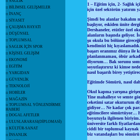
::
SAĞLIK
1 – Eğitim için, 2- Sağlık i
::
BİLİMSEL GELİŞMELER
için özel sektörün yatırım
::
İNANÇ
Şimdi bu alanlar bakalım m
::
SİYASET
başlıyor, eskiden ünite der
::
ÇALIŞMA HAYATI
Dershaneler, etütler özel o
::
DÜŞÜNSEL
alanların başında geliyor. 
::
TOPLUMSAL
şu okula bu bölüme gireceğ
kendimizi hiç kıyaslamadık
::
SAGLIK İÇİN SPOR
başarı oranımız dünya ile kıy
::
KİŞİSEL GELİŞİM
planlanmaması, öbür arkadaş
::
EKONOMİ
diyorum… Bak sorunu somutl
::
EGİTİM
soyutlaştırırız ki kimse ne
nasıl başarılı birey yetişt
::
YARGIDAN
::
GÜVENLİK
Eğitimde Sömürü, nasıl daha
::
TEKNOLOJİ
Okul kapma yarışına girişe
::
HOBİLER
Yine mahalleye ve semte g
::
MAĞAZİN
ceketimi satar okuturum diy
::
TOPLUMSAL YÖNLENDİRME
gidiyor… Ne kadar çok para 
HABERİ
eğitimcilere sömürtüyor… Ha
::
DOGAL AFETLER
boyutuyla ilgilenen biriyim
::
ULUSLARARASI(DİPLOMASİ)
üniversite farklı fiyatlar
::
KÜLTÜR-SANAT
ciddi bir toplumsal kaynak 
biz vatandaşları bu sömürü 
::
İNSANLIK