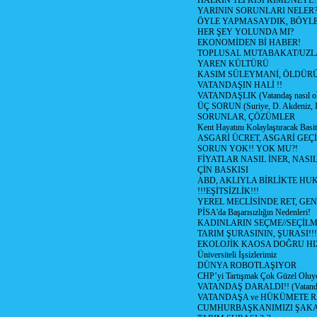
HALKIN TEPKİSİ KİME/NEYE?
YARININ SORUNLARI NELER
ÖYLE YAPMASAYDIK, BÖYLE
HER ŞEY YOLUNDA MI?
EKONOMİDEN Bİ HABER!
TOPLUSAL MUTABAKAT/UZL
YAREN KÜLTÜRÜ
KASIM SÜLEYMANİ, ÖLDÜR
VATANDAŞIN HALİ !!
VATANDAŞLIK (Vatandaş nasıl ol
ÜÇ SORUN (Suriye, D. Akdeniz, 
SORUNLAR, ÇÖZÜMLER
Kent Hayatını Kolaylaştıracak Basi
ASGARİ ÜCRET, ASGARİ GEÇ
SORUN YOK!! YOK MU?!
FİYATLAR NASIL İNER, NASI
ÇİN BASKISI
ABD, AKLIYLA BİRLİKTE HU
!!!EŞİTSİZLİK!!!
YEREL MECLİSİNDE RET, GEN
PİSA'da Başarısızlığın Nedenleri!
KADINLARIN SEÇME//SEÇİL
TARIM ŞURASININ, ŞURASI!!!
EKOLOJİK KAOSA DOĞRU HI
Üniversiteli İşsizlerimiz
DÜNYA ROBOTLAŞIYOR
CHP’yi Tartışmak Çok Güzel Oluy
VATANDAŞ DARALDI!! (Vatandaş
VATANDAŞA ve HÜKÜMETE R
CUMHURBAŞKANIMIZI ŞAK