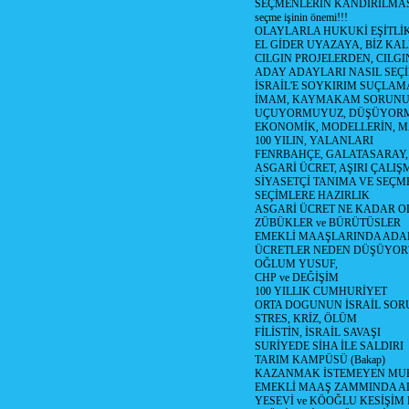
SEÇMENLERİN KANDIRILMAS
seçme işinin önemi!!!
OLAYLARLA HUKUKİ EŞİTLİK 
EL GİDER UYAZAYA, BİZ KAL
CILGIN PROJELERDEN, CILGIN
ADAY ADAYLARI NASIL SEÇİ
İSRAİL'E SOYKIRIM SUÇLAMA
İMAM, KAYMAKAM SORUN
UÇUYORMUYUZ, DÜŞÜYORM
EKONOMİK, MODELLERİN, MA
100 YILIN, YALANLARI
FENRBAHÇE, GALATASARAY,
ASGARİ ÜCRET, AŞIRI ÇALIŞ
SİYASETÇİ TANIMA VE SEÇME
SEÇİMLERE HAZIRLIK
ASGARİ ÜCRET NE KADAR OLM
ZÜBÜKLER ve BÜRÜTÜSLER
EMEKLİ MAAŞLARINDA ADA
ÜCRETLER NEDEN DÜŞÜYOR
OĞLUM YUSUF,
CHP ve DEĞİŞİM
100 YILLIK CUMHURİYET
ORTA DOGUNUN İSRAİL SO
STRES, KRİZ, ÖLÜM
FİLİSTİN, İSRAİL SAVAŞI
SURİYEDE SİHA İLE SALDIRI
TARIM KAMPÜSÜ (Bakap)
KAZANMAK İSTEMEYEN MU
EMEKLİ MAAŞ ZAMMINDA A
YESEVİ ve KÖOĞLU KESİŞİM