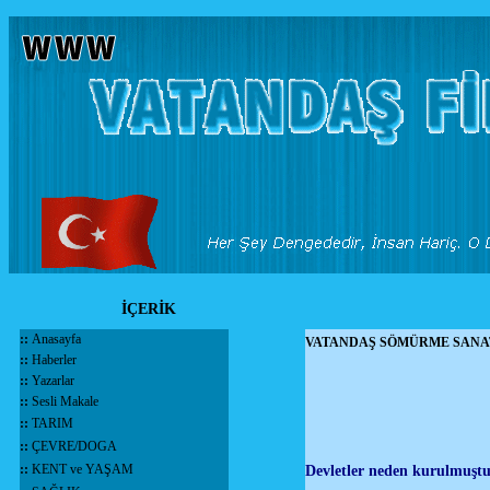
İÇERİK
::
Anasayfa
VATANDAŞ SÖMÜRME SANATI
::
Haberler
::
Yazarlar
::
Sesli Makale
::
TARIM
::
ÇEVRE/DOGA
::
KENT ve YAŞAM
Devletler neden kurulmuştu