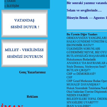
::
TARİH
Bir sonraki yazımız vatanda
::
İLETİŞİM
Selam ve sevgilerimle….
Hüseyin Benek --- Agustos 
Bu Üyenin Diğer Yazıları
ORMAN/VATAN YANGINLARI !
HALKI GÜNDEMİ YÖNETİM G
EKONOMİK HATA!!!
ÜLKEMİZİN SORUNLARI
GÜDEMİMİZ NEYSE, BİZ OYU
BUTLANSIZLIĞI BAŞARABİLM
Hukukumuzu Butlanladık
ANADOLU’DA BAYRAMLAR ve
Söyle Dostunu, Söyleyeyim Seni!!
BUTLAN ÇIKIŞI!!!
Genç Yazarlarımız
CHP ve DEMOKRASİ!!
CHP
CHP Genel Merkezine Butlan Oper
MUHALİF DAYANIŞMA!!
Hukuk Sistemlnde Tutuklama Nasıl
Okul Saldırıları Üzerine Düşünmek
NEDEN FAKİRİZ?
Reklam
BELEDİYELERİ TOPAL ÖRDE
SİYASİLERE UYARI?!?!?
İRAN’A SALDIRI!!