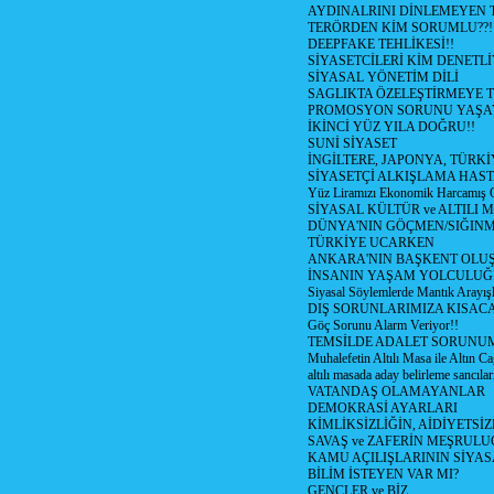
AYDINALRINI DİNLEMEYEN
TERÖRDEN KİM SORUMLU??!
DEEPFAKE TEHLİKESİ!!
SİYASETCİLERİ KİM DENETL
SİYASAL YÖNETİM DİLİ
SAGLIKTA ÖZELEŞTİRMEYE T
PROMOSYON SORUNU YAŞA
İKİNCİ YÜZ YILA DOĞRU!!
SUNİ SİYASET
İNGİLTERE, JAPONYA, TÜRK
SİYASETÇİ ALKIŞLAMA HAST
Yüz Liramızı Ekonomik Harcamış 
SİYASAL KÜLTÜR ve ALTILI 
DÜNYA'NIN GÖÇMEN/SIĞIN
TÜRKİYE UCARKEN
ANKARA'NIN BAŞKENT OLU
İNSANIN YAŞAM YOLCULU
Siyasal Söylemlerde Mantık Arayışl
DIŞ SORUNLARIMIZA KISACA
Göç Sorunu Alarm Veriyor!!
TEMSİLDE ADALET SORUNUM
Muhalefetin Altılı Masa ile Altın Ca
altılı masada aday belirleme sancılar
VATANDAŞ OLAMAYANLAR
DEMOKRASİ AYARLARI
KİMLİKSİZLİĞİN, AİDİYETSİ
SAVAŞ ve ZAFERİN MEŞRUL
KAMU AÇILIŞLARININ SİYAS
BİLİM İSTEYEN VAR MI?
GENÇLER ve BİZ