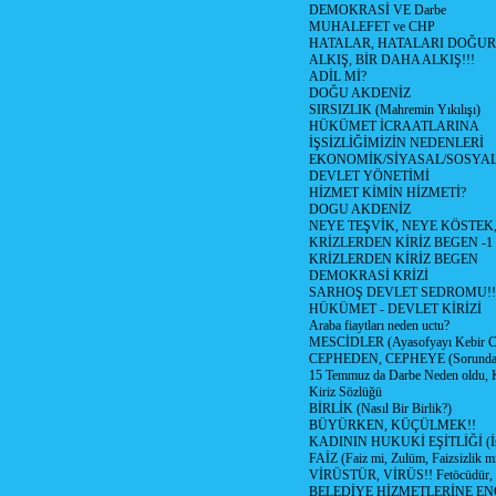
DEMOKRASİ VE Darbe
MUHALEFET ve CHP
HATALAR, HATALARI DOĞUR
ALKIŞ, BİR DAHA ALKIŞ!!!
ADİL Mİ?
DOĞU AKDENİZ
SIRSIZLIK (Mahremin Yıkılışı)
HÜKÜMET İCRAATLARINA
İŞSİZLİĞİMİZİN NEDENLERİ
EKONOMİK/SİYASAL/SOSYA
DEVLET YÖNETİMİ
HİZMET KİMİN HİZMETİ?
DOGU AKDENİZ
NEYE TEŞVİK, NEYE KÖSTEK
KRİZLERDEN KİRİZ BEGEN -1
KRİZLERDEN KİRİZ BEGEN
DEMOKRASİ KRİZİ
SARHOŞ DEVLET SEDROMU!!
HÜKÜMET - DEVLET KİRİZİ
Araba fiaytları neden uctu?
MESCİDLER (Ayasofyayı Kebir C
CEPHEDEN, CEPHEYE (Sorundan
15 Temmuz da Darbe Neden oldu, 
Kiriz Sözlüğü
BİRLİK (Nasıl Bir Birlik?)
BÜYÜRKEN, KÜÇÜLMEK!!
KADININ HUKUKİ EŞİTLİĞİ (İsta
FAİZ (Faiz mi, Zulüm, Faizsizlik m
VİRÜSTÜR, VİRÜS!! Fetöcüdür, 
BELEDİYE HİZMETLERİNE E