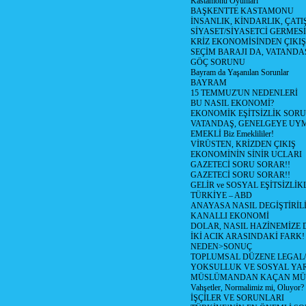
Kastamonu Oyunları
BAŞKENTTE KASTAMONU
İNSANLIK, KİNDARLIK, ÇATI
SİYASET/SİYASETCİ GERMESİ
KRİZ EKONOMİSİNDEN ÇIKIŞ
SEÇİM BARAJI DA, VATANDAŞ
GÖÇ SORUNU
Bayram da Yaşanılan Sorunlar
BAYRAM
15 TEMMUZ'UN NEDENLERİ
BU NASIL EKONOMİ?
EKONOMİK EŞİTSİZLİK SOR
VATANDAŞ, GENELGEYE UY
EMEKLİ Biz Emeklililer!
VİRÜSTEN, KRİZDEN ÇIKIŞ
EKONOMİNİN SİNİR UCLARI
GAZETECİ SORU SORAR!!
GAZETECİ SORU SORAR!!
GELİR ve SOSYAL EŞİTSİZLİK
TÜRKİYE – ABD
ANAYASA NASIL DEGİŞTİRİL
KANALLI EKONOMİ
DOLAR, NASIL HAZİNEMİZE D
İKİ ACIK ARASINDAKİ FARK!
NEDEN>SONUÇ
TOPLUMSAL DÜZENE LEGAL/
YOKSULLUK VE SOSYAL Y
MÜSLÜMANDAN KAÇAN MÜ
Vahşetler, Normalimiz mi, Oluyor?
İŞÇİLER VE SORUNLARI