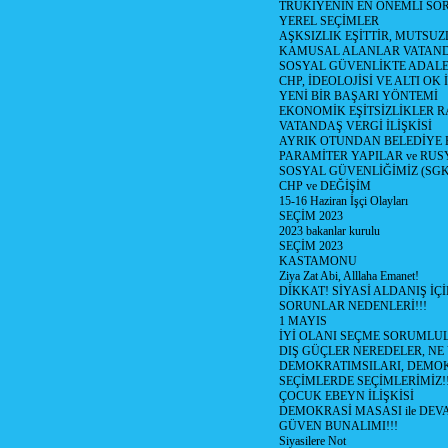
TRÜKİYENİN EN ÖNEMLİ SO
YEREL SEÇİMLER
AŞKSIZLIK EŞİTTİR, MUTSUZ
KAMUSAL ALANLAR VATAND
SOSYAL GÜVENLİKTE ADALE
CHP, İDEOLOJİSİ VE ALTI OK 
YENİ BİR BAŞARI YÖNTEMİ
EKONOMİK EŞİTSİZLİKLER 
VATANDAŞ VERGİ İLİŞKİSİ
AYRIK OTUNDAN BELEDİYE
PARAMİTER YAPILAR ve RUS
SOSYAL GÜVENLİĞİMİZ (SGK
CHP ve DEĞİŞİM
15-16 Haziran İşçi Olayları
SEÇİM 2023
2023 bakanlar kurulu
SEÇİM 2023
KASTAMONU
Ziya Zat Abi, Alllaha Emanet!
DİKKAT! SİYASİ ALDANIŞ İÇİ
SORUNLAR NEDENLERİ!!!
1 MAYIS
İYİ OLANI SEÇME SORUMLU
DIŞ GÜÇLER NEREDELER, NE
DEMOKRATIMSILARI, DEMOK
SEÇİMLERDE SEÇİMLERİMİZ!
ÇOCUK EBEYN İLİŞKİSİ
DEMOKRASİ MASASI ile DEV
GÜVEN BUNALIMI!!!
Siyasilere Not