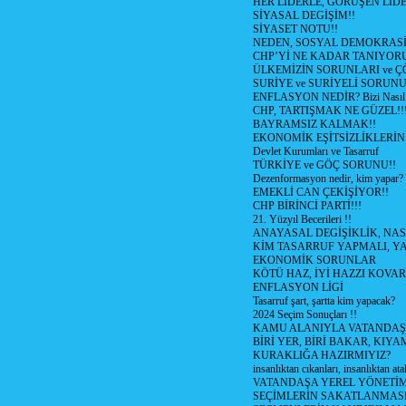
HER LİDERLE, GÖRÜŞEN LİDE
SİYASAL DEGİŞİM!!
SİYASET NOTU!!
NEDEN, SOSYAL DEMOKRASİ
CHP’Yİ NE KADAR TANIYOR
ÜLKEMİZİN SORUNLARI ve 
SURİYE ve SURİYELİ SORUN
ENFLASYON NEDİR? Bizi Nasıl E
CHP, TARTIŞMAK NE GÜZEL!!
BAYRAMSIZ KALMAK!!
EKONOMİK EŞİTSİZLİKLERİN
Devlet Kurumları ve Tasarruf
TÜRKİYE ve GÖÇ SORUNU!!
Dezenformasyon nedir, kim yapar?
EMEKLİ CAN ÇEKİŞİYOR!!
CHP BİRİNCİ PARTİ!!!
21. Yüzyıl Becerileri !!
ANAYASAL DEGİŞİKLİK, NAS
KİM TASARRUF YAPMALI, YA
EKONOMİK SORUNLAR
KÖTÜ HAZ, İYİ HAZZI KOVAR?
ENFLASYON LİGİ
Tasarruf şart, şartta kim yapacak?
2024 Seçim Sonuçları !!
KAMU ALANIYLA VATANDAŞ
BİRİ YER, BİRİ BAKAR, KIYA
KURAKLIĞA HAZIRMIYIZ?
insanlıktan cıkanları, insanlıktan ata
VATANDAŞA YEREL YÖNETİ
SEÇİMLERİN SAKATLANMASI