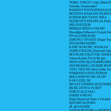
TEMEL SORUN!! (Aklı, Bilimi Dı
Sorumlu, Sorumsuzlar!!
BAŞKENT POSTASINDAN K
BELEDİYE BAŞKANI SEÇİMİ 
KURTAR BİZİ YAPAY ZEKA
SEÇİM SÖYLEMLERİ (Ak Parti)
MİLLİYETÇİLİK
MERKEZ MEDYA VAR MI?
Hissettiğim Enflasyon! (Gerçek En
PİYASA EMİCİLERİ
ZORUNLU SİYASET (Özgür Seç
SİYASETİM NEDİR?
KAMU KURUMU, BANKASI
TARİH ETKİLER (Alzaymırlı Topl
BEYİNLER GÖÇÜYOR, SERM
Ankara Kasder-Fed de Bir gün
MEDYANIN İŞÇİ HABERLERİ
2018 BİLİMSEL GELİŞME MU
YENİ, YENİ Mİ? (Hoş Geldin Yeni
PORŞESİNİ SATAN PATRON
BEKA SORUNU MU OLUR?
KAR GÜZEL DE
DEVLET ÜZERİNE DÜŞÜNME
BİLİM, DÜNYA VE BİZ!!
SORUN ALGI AKLI
ENERJİ SORUNU
Doğu Ekspresiyle Kars’a Yolculuk
İŞLETME MANTIĞI
aR -gE hALİMİZ
YANLIŞ BÜYÜME ve NEDENLE