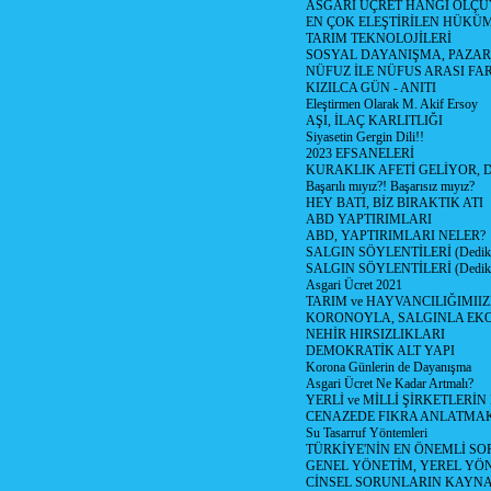
ASGARİ ÜÇRET HANGİ ÖLÇÜ
EN ÇOK ELEŞTİRİLEN HÜKÜ
TARIM TEKNOLOJİLERİ
SOSYAL DAYANIŞMA, PAZAR
NÜFUZ İLE NÜFUS ARASI FA
KIZILCA GÜN - ANITI
Eleştirmen Olarak M. Akif Ersoy
AŞI, İLAÇ KARLITLIĞI
Siyasetin Gergin Dili!!
2023 EFSANELERİ
KURAKLIK AFETİ GELİYOR, 
Başarılı mıyız?! Başarısız mıyız?
HEY BATI, BİZ BIRAKTIK ATI
ABD YAPTIRIMLARI
ABD, YAPTIRIMLARI NELER?
SALGIN SÖYLENTİLERİ (Dediko
SALGIN SÖYLENTİLERİ (Dediko
Asgari Ücret 2021
TARIM ve HAYVANCILIĞIMII
KORONOYLA, SALGINLA EK
NEHİR HIRSIZLIKLARI
DEMOKRATİK ALT YAPI
Korona Günlerin de Dayanışma
Asgari Ücret Ne Kadar Artmalı?
YERLİ ve MİLLİ ŞİRKETLERİ
CENAZEDE FIKRA ANLATMA
Su Tasarruf Yöntemleri
TÜRKİYE'NİN EN ÖNEMLİ SO
GENEL YÖNETİM, YEREL YÖ
CİNSEL SORUNLARIN KAYN