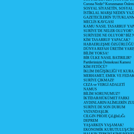
Corona Nedir? Korunmanın Önlemle
SOSYAL SİYASETİN, SOSYAL
İSTİKLAL MARŞI NEDEN YAZI
GAZETECİLERİN TUTUKLAN
MECLİS KAVGASI
KAMU NASIL TASARRUF YAP
SURİYE’DE NELER OLUYOR? – 1
SURİYEDE NE OLUYOR? BİZ 
KİM TASARRUF YAPACAK?
HABAERLEŞME ÖZGÜRLÜĞÜN
DÜNYA REFAH ÜRETİM YARIŞ
BİLİM YOKSA!
BİR ÜLKE NASIL BATIRILIR?
Partilerimizin Demokrasi Karnesi
KİM FETÖCÜ?
İKLİM DEĞİŞİKLİĞİ VE KURA
MERHAMET, EMEK VE FEDA
SURİYE ÇIKMAZI!
CEZA ve VERGİ ADALETİ
NAMUS
BİLİM SORUNUMUZ!!
İKTİDAR/HÜKÜMET FARKI
AYDINLARIN/ALİMLERİN ZUL
SURİYE DE SON DURUM
VATANDAŞLIK
CILGIN PROJE ÇıLğInLıĞı
DEPREM
YAŞARKEN YAŞAMAK!
EKONOMİK KURUTULUŞ/Cİ