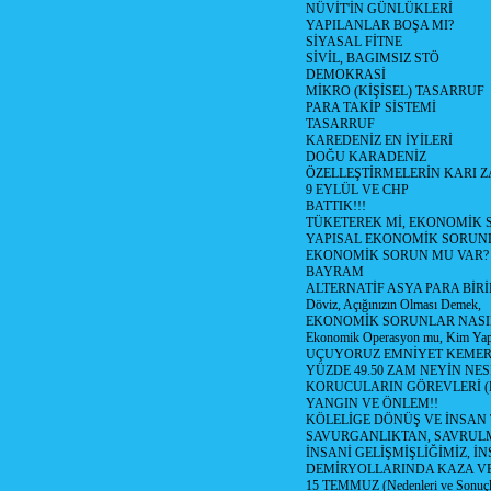
NÜVİT'İN GÜNLÜKLERİ
YAPILANLAR BOŞA MI?
SİYASAL FİTNE
SİVİL, BAGIMSIZ STÖ
DEMOKRASİ
MİKRO (KİŞİSEL) TASARRUF
PARA TAKİP SİSTEMİ
TASARRUF
KAREDENİZ EN İYİLERİ
DOĞU KARADENİZ
ÖZELLEŞTİRMELERİN KARI Z
9 EYLÜL VE CHP
BATTIK!!!
TÜKETEREK Mİ, EKONOMİK 
YAPISAL EKONOMİK SORUN
EKONOMİK SORUN MU VAR?
BAYRAM
ALTERNATİF ASYA PARA BİRİ
Döviz, Açığınızın Olması Demek,
EKONOMİK SORUNLAR NASIL
Ekonomik Operasyon mu, Kim Yap
UÇUYORUZ EMNİYET KEMERİN
YÜZDE 49.50 ZAM NEYİN NES
KORUCULARIN GÖREVLERİ (Polis
YANGIN VE ÖNLEM!!
KÖLELİGE DÖNÜŞ VE İNSAN 
SAVURGANLIKTAN, SAVRULM
İNSANİ GELİŞMİŞLİĞİMİZ, İ
DEMİRYOLLARINDA KAZA V
15 TEMMUZ (Nedenleri ve Sonuçl