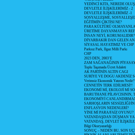
YEDİNCİ KITA, NEREDE OLU
DEVLETLE İLİŞKİLERİMİZ - 2
DEVLETLE İLİŞKİLERİMİZ -1
SOSYALLEŞME, SOSYALLEŞ
EĞİTİMİN ÇIKTISI NE?
PARA KÜLTÜRÜ OLMAYANLA
ÜRETİME DAYANMAYAN REF
İNSAN NEYİ, KORUMALIDIR?
DİYARBAKIR DAN GELEN AN
SİYASAL HAYATIMIZ VE CHP
Parksız Park, Ilgaz Milli Parkı
CHP
2023 DEN, 2003’E
ZAM SAĞANAĞININ PİYASAY
Toplu Taşımada Ücret Adaleti
AK PARTİNİN ALTIN CAGI
SURİYE VE DOGU AKDENİZ 
Verimsiz Ekonomik Yatırım Nedir?
CENNETİN TERK EDİLMESİ!!
EKONOMİ Mİ, EKOLOJİ Mİ 
BARUTHANE PİLAVCISININ, 
EKONOMİYİ CANLANDIRMANI
SARHOŞLARIN SESSİZLİĞİ/İNİ
ENFLASYON NEDENLERİ?
YİNE Mİ PARA/FAİZ OYUNU?
VATANDAŞDAN DÜŞMAN Y
VATANDAŞ, DEVLET İLİŞKİLE
Bilgi Okuryazarlığı
SONUÇ – NEDEN BU, SON UÇ