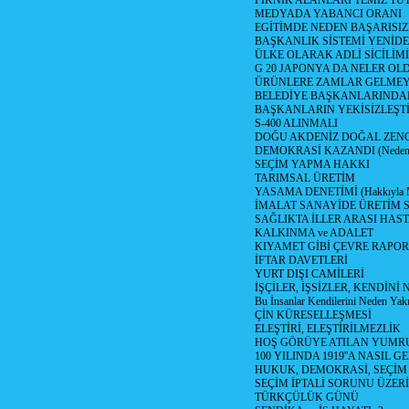
PİKNİK ALANLARI TEMİZ TU
MEDYADA YABANCI ORANI
EGİTİMDE NEDEN BAŞARISIZ
BAŞKANLIK SİSTEMİ YENİDE
ÜLKE OLARAK ADLİ SİCİLİM
G 20 JAPONYA DA NELER OLDU? 
ÜRÜNLERE ZAMLAR GELMEYE B
BELEDİYE BAŞKANLARINDAN
BAŞKANLARIN YEKİSİZLEŞTİ
S-400 ALINMALI
DOĞU AKDENİZ DOĞAL ZENG
DEMOKRASİ KAZANDI (Neden D
SEÇİM YAPMA HAKKI
TARIMSAL ÜRETİM
YASAMA DENETİMİ (Hakkıyla Me
İMALAT SANAYİDE ÜRETİM
SAĞLIKTA İLLER ARASI HAS
KALKINMA ve ADALET
KIYAMET GİBİ ÇEVRE RAPO
İFTAR DAVETLERİ
YURT DIŞI CAMİLERİ
İŞÇİLER, İŞSİZLER, KENDİN
Bu İnsanlar Kendilerini Neden Yak
ÇİN KÜRESELLEŞMESİ
ELEŞTİRİ, ELEŞTİRİLMEZLİK
HOŞ GÖRÜYE ATILAN YUMR
100 YILINDA 1919''A NASIL G
HUKUK, DEMOKRASİ, SEÇİM
SEÇİM İPTALİ SORUNU ÜZER
TÜRKÇÜLÜK GÜNÜ