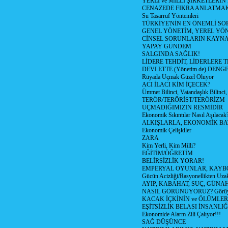
YERLİ ve MİLLİ ŞİRKETLERİ
CENAZEDE FIKRA ANLATMA
Su Tasarruf Yöntemleri
TÜRKİYE'NİN EN ÖNEMLİ SO
GENEL YÖNETİM, YEREL YÖ
CİNSEL SORUNLARIN KAYN
YAPAY GÜNDEM
SALGINDA SAĞLIK!
LİDERE TEHDİT, LİDERLERE 
DEVLETTE (Yönetim de) DENGE
Rüyada Uçmak Güzel Oluyor
ACI İLACI KİM İÇECEK?
Ümmet Bilinci, Vatandaşlık Bilinci, 
TERÖR/TERÖRİST/TERÖRİZM
UÇMADIĞIMIZIN RESMİDİR
Ekonomik Sıkıntılar Nasıl Aşılacak
ALKIŞLARLA, EKONOMİK BAT
Ekonomik Çelişkiler
ZARA
Kim Yerli, Kim Milli?
EĞİTİM/ÖĞRETİM
BELİRSİZLİK YORAR!
EMPERYAL OYUNLAR, KAYB
Gücün Acizliği/Rasyonellikten Uzak
AYIP, KABAHAT, SUÇ, GÜNAH (
NASIL GÖRÜNÜYORUZ? Görüyo
KACAK İÇKİNİN ve ÖLÜMLER
EŞİTSİZLİK BELASI İNSANL
Ekonomide Alarm Zili Çalıyor!!!
SAĞ DÜŞÜNCE