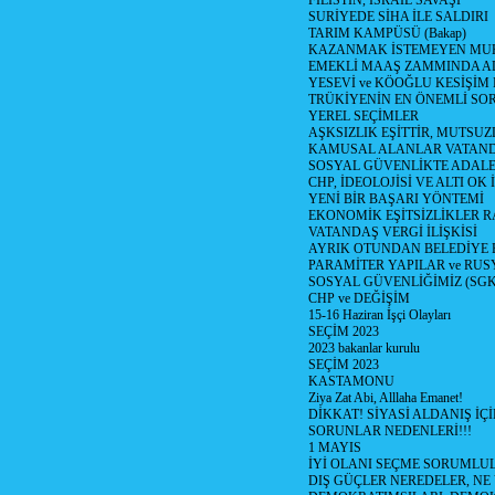
FİLİSTİN, İSRAİL SAVAŞI
SURİYEDE SİHA İLE SALDIRI
TARIM KAMPÜSÜ (Bakap)
KAZANMAK İSTEMEYEN MU
EMEKLİ MAAŞ ZAMMINDA A
YESEVİ ve KÖOĞLU KESİŞİM
TRÜKİYENİN EN ÖNEMLİ SO
YEREL SEÇİMLER
AŞKSIZLIK EŞİTTİR, MUTSUZ
KAMUSAL ALANLAR VATAND
SOSYAL GÜVENLİKTE ADALE
CHP, İDEOLOJİSİ VE ALTI OK 
YENİ BİR BAŞARI YÖNTEMİ
EKONOMİK EŞİTSİZLİKLER 
VATANDAŞ VERGİ İLİŞKİSİ
AYRIK OTUNDAN BELEDİYE
PARAMİTER YAPILAR ve RUS
SOSYAL GÜVENLİĞİMİZ (SGK
CHP ve DEĞİŞİM
15-16 Haziran İşçi Olayları
SEÇİM 2023
2023 bakanlar kurulu
SEÇİM 2023
KASTAMONU
Ziya Zat Abi, Alllaha Emanet!
DİKKAT! SİYASİ ALDANIŞ İÇİ
SORUNLAR NEDENLERİ!!!
1 MAYIS
İYİ OLANI SEÇME SORUMLU
DIŞ GÜÇLER NEREDELER, NE