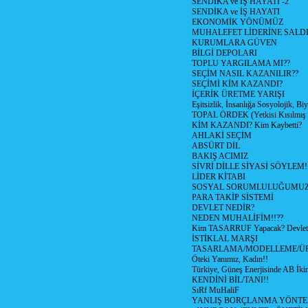
SENDİKA ve İŞ HAYATI -2
SENDİKA ve İŞ HAYATI
EKONOMİK YÖNÜMÜZ
MUHALEFET LİDERİNE SALD
KURUMLARA GÜVEN
BİLGİ DEPOLARI
TOPLU YARGILAMA MI??
SEÇİM NASIL KAZANILIR??
SEÇİMİ KİM KAZANDI?
İÇERİK ÜRETME YARIŞI
Eşitsizlik, İnsanlığa Sosyolojik, Bi
TOPAL ÖRDEK (Yetkisi Kısılmış 
KİM KAZANDI? Kim Kaybetti?
AHLAKİ SEÇİM
ABSÜRT DİL
BAKIŞ ACIMIZ
SİVRİ DİLLE SİYASİ SÖYLEM!
LİDER KİTABI
SOSYAL SORUMLULUĞUMUZ!
PARA TAKİP SİSTEMİ
DEVLET NEDİR?
NEDEN MUHALİFİM!!??
Kim TASARRUF Yapacak? Devlet m
İSTİKLAL MARŞI
TASARLAMA/MODELLEME/Ü
Öteki Yanımız, Kadın!!
Türkiye, Güneş Enerjisinde AB İkin
KENDİNİ BİL/TANI!!
SıRf MuHaliF
YANLIŞ BORÇLANMA YÖNTEM