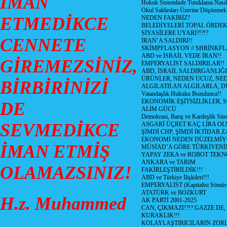
İMAN
Hukuk Sistemlnde Tutuklama Nasıl
Okul Saldırıları Üzerine Düşünmek
ETMEDİKCE
NEDEN FAKİRİZ?
BELEDİYELERİ TOPAL ÖRDE
SİYASİLERE UYARI?!?!?
CENNETE
İRAN’A SALDIRI!!
SKİMPFLASYON // SHRİNKF
ABD ve İSRAİL VEDE İRAN!!
GİREMEZSİNİZ,
EMPERYALİST SALDIRILAR!!
ABD, İSRAİL SALDIRGANLIĞI
ÜRÜNLER, NEDEN UCUZ, NED
BİRBİRİNİZİ
ALGILATILAN ALGILARLA, D
Vatandaşlık Hukuku Bozulunca!!
EKONOMİK EŞİTSİZLİKLER, 
DE
ALIM GÜCÜ
Demokrasi, Barış ve Kardeşlik Süre
SEVMEDİKCE
ASGARİ ÜÇRET KAÇ LİRA OL
ŞİMDİ CHP, ŞİMDİ İKTİDAR Z
EKONOMİ NEDEN DÜZELMİY
İMAN ETMİŞ
MÜSİAD’A GÖRE TÜRKİYENİ
YAPAY ZEKA ve ROBOT TEKN
ANKARA ve TARIM
OLAMAZSINIZ!
FAKİRLEŞTİRİLDİK!!!
ABD ve Türkiye İlişkileri!!!
EMPERYALİST (Kapitalist Sömü
ATATÜRK ve BOZKURT
H.z. Muhammed
AK PARTİ 2001-2025
CAN, ÇIKMAZI!?!? GAZZE DE,
KURAKLIK!!!
KOLAYLAŞTIRICILARIN ZORL