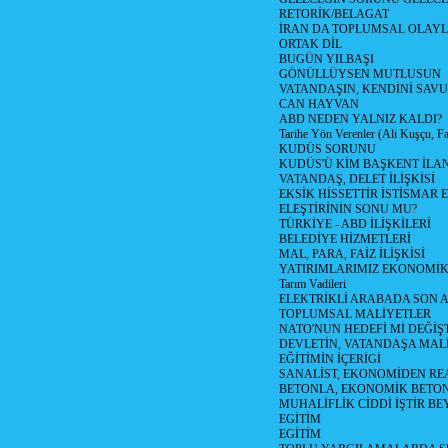
RETORİK/BELAGAT
İRAN DA TOPLUMSAL OLAY
ORTAK DİL
BUGÜN YILBAŞI
GÖNÜLLÜYSEN MUTLUSUN
VATANDAŞIN, KENDİNİ SAV
CAN HAYVAN
ABD NEDEN YALNIZ KALDI?
Tarihe Yön Verenler (Ali Kuşçu, Fa
KUDÜS SORUNU
KUDÜS'Ü KİM BAŞKENT İLAN
VATANDAŞ, DELET İLİŞKİSİ
EKSİK HİSSETTİR İSTİSMAR 
ELEŞTİRİNİN SONU MU?
TÜRKİYE - ABD İLİŞKİLERİ
BELEDİYE HİZMETLERİ
MAL, PARA, FAİZ İLİŞKİSİ
YATIRIMLARIMIZ EKONOMİK
Tarım Vadileri
ELEKTRİKLİ ARABADA SON
TOPLUMSAL MALİYETLER
NATO'NUN HEDEFİ Mİ DEĞİŞT
DEVLETİN, VATANDAŞA MAL
EĞİTİMİN İÇERİGİ
SANALİST, EKONOMİDEN RE
BETONLA, EKONOMİK BETO
MUHALİFLİK CİDDİ İŞTİR BE
EGİTİM
EGİTİM