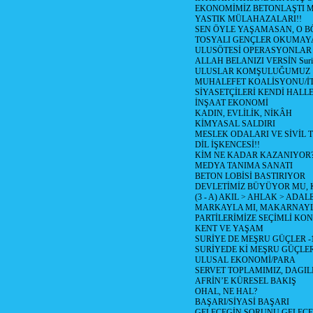
EKONOMİMİZ BETONLAŞTI M
YASTIK MÜLAHAZALARI!!
SEN ÖYLE YAŞAMASAN, O B
TOSYALI GENÇLER OKUMAY
ULUSÖTESİ OPERASYONLAR
ALLAH BELANIZI VERSİN Suriy
ULUSLAR KOMŞULUĞUMUZ
MUHALEFET KOALİSYONU/İT
SİYASETÇİLERİ KENDİ HALL
İNŞAAT EKONOMİ
KADIN, EVLİLİK, NİKÂH
KİMYASAL SALDIRI
MESLEK ODALARI VE SİVİL
DİL İŞKENCESİ!!
KİM NE KADAR KAZANIYOR
MEDYA TANIMA SANATI
BETON LOBİSİ BASTIRIYOR
DEVLETİMİZ BÜYÜYOR MU,
(3 - A) AKIL > AHLAK > ADAL
MARKAYLA MI, MAKARNAYLA
PARTİLERİMİZE SEÇİMLİ KO
KENT VE YAŞAM
SURİYE DE MEŞRU GÜÇLER -
SURİYEDE Kİ MEŞRU GÜÇLE
ULUSAL EKONOMİ/PARA
SERVET TOPLAMIMIZ, DAGIL
AFRİN’E KÜRESEL BAKIŞ
OHAL, NE HAL?
BAŞARI/SİYASİ BAŞARI
GELECEGİN SORUNU GELECEK