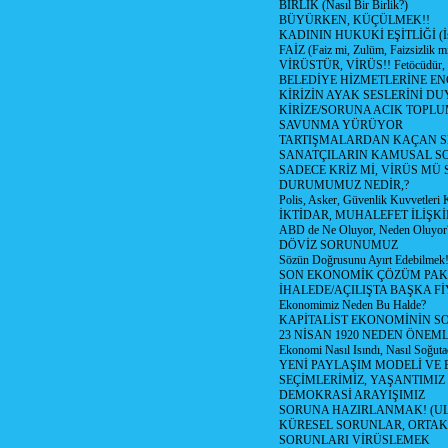
BİRLİK (Nasıl Bir Birlik?)
BÜYÜRKEN, KÜÇÜLMEK!!
KADININ HUKUKİ EŞİTLİĞİ (İsta
FAİZ (Faiz mi, Zulüm, Faizsizlik m
VİRÜSTÜR, VİRÜS!! Fetöcüdür, 
BELEDİYE HİZMETLERİNE E
KİRİZİN AYAK SESLERİNİ D
KİRİZE/SORUNA ACIK TOPL
SAVUNMA YÜRÜYOR
TARTIŞMALARDAN KAÇAN Sİ
SANATÇILARIN KAMUSAL S
SADECE KRİZ Mİ, VİRÜS MÜ
DURUMUMUZ NEDİR,?
Polis, Asker, Güvenlik Kuvvetleri 
İKTİDAR, MUHALEFET İLİŞKİ
ABD de Ne Oluyor, Neden Oluyor
DÖVİZ SORUNUMUZ
Sözün Doğrusunu Ayırt Edebilmek
SON EKONOMİK ÇÖZÜM PAK
İHALEDE/AÇILIŞTA BAŞKA F
Ekonomimiz Neden Bu Halde?
KAPİTALİST EKONOMİNİN S
23 NİSAN 1920 NEDEN ÖNEML
Ekonomi Nasıl Isındı, Nasıl Soğuta
YENİ PAYLAŞIM MODELİ VE
SEÇİMLERİMİZ, YAŞANTIMIZ
DEMOKRASİ ARAYIŞIMIZ
SORUNA HAZIRLANMAK! (U
KÜRESEL SORUNLAR, ORTAK
SORUNLARI VİRÜSLEMEK