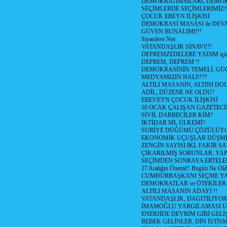
DEMOKRATIMSILARI, DEMOK
SEÇİMLERDE SEÇİMLERİMİZ!
ÇOCUK EBEYN İLİŞKİSİ
DEMOKRASİ MASASI ile DEV
GÜVEN BUNALIMI!!!
Siyasilere Not
VATANDAŞLIK SINAVI!!!
DEPREMZEDELERE YADIM için
DEPREM, DEPREM !!
DEMOKRASİNİN TEMELİ, GÜÇ
MEDYAMIZIN HALİ!!??
ALTILI MASANIN, ALTINI D
ADİL, DÜZENE NE OLDU?
EBEVEYN ÇOCUK İLİŞKİSİ
10 OCAK ÇALIŞAN GAZETEC
SİVİL DARBECİLER KİM?
İKTİDAR MI, ÜLKEMİ?
SURİYE DÜĞÜMÜ ÇÖZÜLÜY
EKONOMİK UÇUŞLAR DÜŞME
ZENGİN SAYISI İKİ, FAKİR S
ÇIKARILMIŞ SORUNLAR, YA
SEÇİMDEN SONRAYA ERTEL
27 Aralığın Önemi!! Bugün Ne Ol
CUMHURBAŞKANI SEÇME YA
DEMOKRATLAR ve ÖTEKİLER
ALTILI MASANIN ADAYI !!
VATANDAŞLIK, DAGITILIYOR
İMAMOĞLU YARGILAMASI Ü
ENERJİDE DEVRİM GİBİ GEL
BEBEK GELİNLER, DİN İSTİS