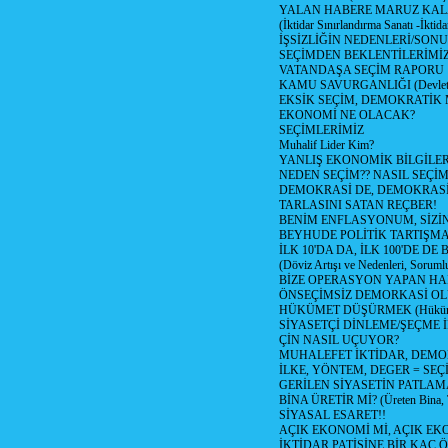
YALAN HABERE MARUZ KA
(İktidar Sınırlandırma Sanatı -İktida
İŞSİZLİĞİN NEDENLERİ/SON
SEÇİMDEN BEKLENTİLERİMİZ
VATANDAŞA SEÇİM RAPORU
KAMU SAVURGANLIĞI (Devlet n
EKSİK SEÇİM, DEMOKRATİK 
EKONOMİ NE OLACAK?
SEÇİMLERİMİZ
Muhalif Lider Kim?
YANLIŞ EKONOMİK BİLGİLE
NEDEN SEÇİM?? NASIL SEÇİM
DEMOKRASİ DE, DEMOKRASİ
TARLASINI SATAN REÇBER!
BENİM ENFLASYONUM, SİZ
BEYHUDE POLİTİK TARTIŞMA
İLK 10'DA DA, İLK 100'DE D
(Döviz Artışı ve Nedenleri, Sorumlu
BİZE OPERASYON YAPAN HA
ÖNSEÇİMSİZ DEMORKASİ OL
HÜKÜMET DÜŞÜRMEK (Hükümet
SİYASETÇİ DİNLEME/ŞEÇME 
ÇİN NASIL UÇUYOR?
MUHALEFET İKTİDAR, DEMO
İLKE, YÖNTEM, DEGER = SEÇ
GERİLEN SİYASETİN PATLAM
BİNA ÜRETİR Mİ? (Üreten Bina, 
SİYASAL ESARET!!
AÇIK EKONOMİ Mİ, AÇIK EK
İKTİDAR PATİSİNE BİR KAÇ Ö