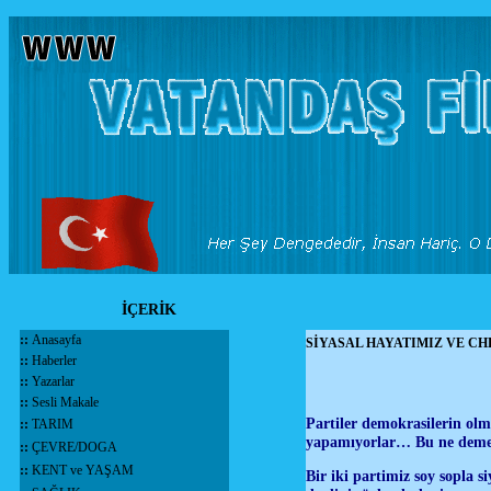
İÇERİK
::
Anasayfa
SİYASAL HAYATIMIZ VE CH
::
Haberler
::
Yazarlar
::
Sesli Makale
Partiler demokrasilerin olm
::
TARIM
yapamıyorlar… Bu ne demek
::
ÇEVRE/DOGA
::
KENT ve YAŞAM
Bir iki partimiz soy sopla s