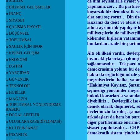
de dini söylemlerle siyaset
::
SAĞLIK
yapmanız zor… Bu partilere 
::
BİLİMSEL GELİŞMELER
koyarsak biz demokratik se
::
İNANÇ
olsa onu seçiyoruz… Din üze
::
SİYASET
Kızsanız da deist ve ateist 
::
ÇALIŞMA HAYATI
adına ayrımcılık yapılıyor h
milliyetçilerin de milliyetç
::
DÜŞÜNSEL
kökenden kişilerin vatanım
::
TOPLUMSAL
bunlardan azade bir partimi
::
SAGLIK İÇİN SPOR
Altı ok ilkesi vardır, devle
::
KİŞİSEL GELİŞİM
insan aklıyla ortaya çıkmış
::
EKONOMİ
sağlanmasıdır… Tek parti ol
::
EGİTİM
demokrasinin yolunu bu deg
::
YARGIDAN
hakkı da özgürlüğümüzde yo
meşruiyetlerini halka, vat
::
GÜVENLİK
“Hakimiyet Kayıtsız, Şarts
::
TEKNOLOJİ
seçmediği yönetimler meşru
::
HOBİLER
hukuki kararlarda vatandaşı
::
MAĞAZİN
diyebiliriz… Devletçilik ise
::
TOPLUMSAL YÖNLENDİRME
demek olarak düşünerek, son
HABERİ
devletimizin kuruluş aşama
::
DOGAL AFETLER
arkadaşları da hem bu part
::
ULUSLARARASI(DİPLOMASİ)
diğer partilerimize öneri
siyaset yapılmasıdır… CHP 
::
KÜLTÜR-SANAT
demokratik sistem içinde b
::
İNSANLIK