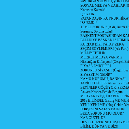
sAVURGAN dEVLET, yÖNETİM
SOSYAL MEDYA VE AHLAK!!!
Konusuz Kalmak!!
İŞSİZLİK
VATANDAŞIN KUYRUK HİKA
İZSİZLİK!!
TEMEL SORUN!! (Aklı, Bilimi Dı
Sorumlu, Sorumsuzlar!!
BAŞKENT POSTASINDAN K
BELEDİYE BAŞKANI SEÇİMİ 
KURTAR BİZİ YAPAY ZEKA
SEÇİM SÖYLEMLERİ (Ak Parti)
MİLLİYETÇİLİK
MERKEZ MEDYA VAR MI?
Hissettiğim Enflasyon! (Gerçek En
PİYASA EMİCİLERİ
ZORUNLU SİYASET (Özgür Seç
SİYASETİM NEDİR?
KAMU KURUMU, BANKASI
TARİH ETKİLER (Alzaymırlı Topl
BEYİNLER GÖÇÜYOR, SERM
Ankara Kasder-Fed de Bir gün
MEDYANIN İŞÇİ HABERLERİ
2018 BİLİMSEL GELİŞME MU
YENİ, YENİ Mİ? (Hoş Geldin Yeni
PORŞESİNİ SATAN PATRON
BEKA SORUNU MU OLUR?
KAR GÜZEL DE
DEVLET ÜZERİNE DÜŞÜNME
BİLİM, DÜNYA VE BİZ!!