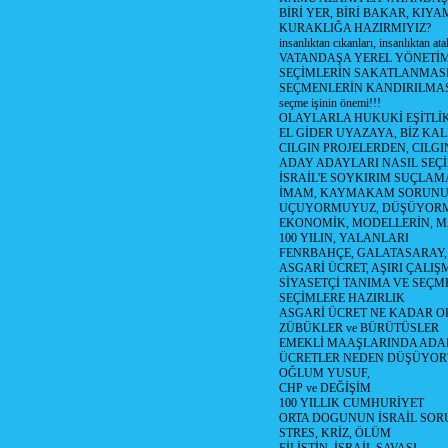
BİRİ YER, BİRİ BAKAR, KIYA
KURAKLIĞA HAZIRMIYIZ?
insanlıktan cıkanları, insanlıktan ata
VATANDAŞA YEREL YÖNETİ
SEÇİMLERİN SAKATLANMASI
SEÇMENLERİN KANDIRILMAS
seçme işinin önemi!!!
OLAYLARLA HUKUKİ EŞİTLİK 
EL GİDER UYAZAYA, BİZ KAL
CILGIN PROJELERDEN, CILGIN
ADAY ADAYLARI NASIL SEÇİ
İSRAİL'E SOYKIRIM SUÇLAMA
İMAM, KAYMAKAM SORUN
UÇUYORMUYUZ, DÜŞÜYORM
EKONOMİK, MODELLERİN, MA
100 YILIN, YALANLARI
FENRBAHÇE, GALATASARAY,
ASGARİ ÜCRET, AŞIRI ÇALIŞ
SİYASETÇİ TANIMA VE SEÇME
SEÇİMLERE HAZIRLIK
ASGARİ ÜCRET NE KADAR OLM
ZÜBÜKLER ve BÜRÜTÜSLER
EMEKLİ MAAŞLARINDA ADA
ÜCRETLER NEDEN DÜŞÜYOR
OĞLUM YUSUF,
CHP ve DEĞİŞİM
100 YILLIK CUMHURİYET
ORTA DOGUNUN İSRAİL SO
STRES, KRİZ, ÖLÜM