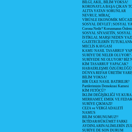
BİLGİ, AKIL, BİLİM YOKSA!
KORONAYLA BAŞA ÇIKAN TO
ALTTA YATAN SORUNLAR
NEVRUZ, MİRAÇ
VİRÜSLE EKONOMİK MÜCAD
SOSYAL DEVLET | SOSYAL Y
Corona Nedir? Korunmanın Önlemle
SOSYAL SİYASETİN, SOSYAL
İSTİKLAL MARŞI NEDEN YAZI
GAZETECİLERİN TUTUKLAN
MECLİS KAVGASI
KAMU NASIL TASARRUF YAP
SURİYE’DE NELER OLUYOR? – 1
SURİYEDE NE OLUYOR? BİZ 
KİM TASARRUF YAPACAK?
HABAERLEŞME ÖZGÜRLÜĞÜN
DÜNYA REFAH ÜRETİM YARIŞ
BİLİM YOKSA!
BİR ÜLKE NASIL BATIRILIR?
Partilerimizin Demokrasi Karnesi
KİM FETÖCÜ?
İKLİM DEĞİŞİKLİĞİ VE KURA
MERHAMET, EMEK VE FEDA
SURİYE ÇIKMAZI!
CEZA ve VERGİ ADALETİ
NAMUS
BİLİM SORUNUMUZ!!
İKTİDAR/HÜKÜMET FARKI
AYDINLARIN/ALİMLERİN ZUL
SURİYE DE SON DURUM