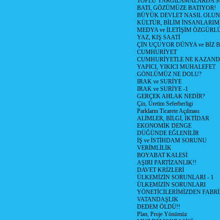
TOPLU YARGILAMALARDA S
BATI, GÖZÜMÜZE BATIYOR!
BÜYÜK DEVLET NASIL OLUN
KÜLTÜR, BİLİM İNSANLARIM
MEDYA ve İLETİŞİM ÖZGÜRL
YAZ, KIŞ SAATİ
ÇİN UÇUYOR DÜNYA ve BİZ
CUMHURİYET
CUMHURİYETLE NE KAZAND
YAPICI, YIKICI MUHALEFET
GÖNLÜMÜZ NE DOLU?
IRAK ve SURİYE
IRAK ve SURİYE -1
GERÇEK AHLAK NEDİR?
Çin, Üretim Seferberligi
Parkların Ticarete Açılması
ALİMLER, BİLGİ, İKTİDAR
EKONOMİK DENGE
DÜĞÜNDE EĞLENİLİR
İŞ ve İSTİHDAM SORUNU
VERİMLİLİK
BOYABAT KALESİ
AŞIRI PARTİZANLIK!!
DAVET KRİZLERİ
ÜLKEMİZİN SORUNLARI - 1
ÜLKEMİZİN SORUNLARI
YÖNETİCİLERİMİZDEN FABRİ
VATANDAŞLIK
DEDEM ÖLDÜ!!
Plan, Proje Yönümüz