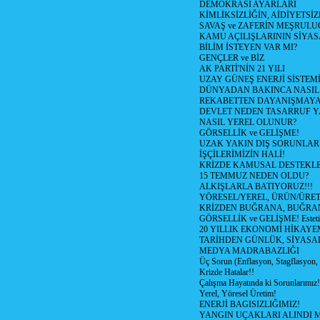
DEMOKRASİ AYARLARI
KİMLİKSİZLİĞİN, AİDİYETSİ
SAVAŞ ve ZAFERİN MEŞRUL
KAMU AÇILIŞLARININ SİYAS
BİLİM İSTEYEN VAR MI?
GENÇLER ve BİZ
AK PARTİ'NİN 21 YILI
UZAY GÜNEŞ ENERJİ SİSTEM
DÜNYADAN BAKINCA NASI
REKABETTEN DAYANIŞMAY
DEVLET NEDEN TASARRUF 
NASIL YEREL OLUNUR?
GÖRSELLİK ve GELİŞME!
UZAK YAKIN DIŞ SORUNLAR
İŞÇİLERİMİZİN HALİ!
KRİZDE KAMUSAL DESTEKL
15 TEMMUZ NEDEN OLDU?
ALKIŞLARLA BATIYORUZ!!!
YÖRESEL/YEREL, ÜRÜN/ÜRE
KRİZDEN BUĞRANA, BUĞRA
GÖRSELLİK ve GELİŞME! Estetik m
20 YILLIK EKONOMİ HİKAYEM
TARİHDEN GÜNLÜK, SİYASA
MEDYA MADRABAZLIĞI
Üç Sorun (Enflasyon, Stagflasyon,
Krizde Hatalar!!
Çalışma Hayatında ki Sorunlarımız!
Yerel, Yöresel Üretim!
ENERJİ BAGISIZLIĞIMIZ!
YANGIN UÇAKLARI ALINDI M