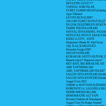
DEVLETİN GÜCÜ!!??
YAPISAL SORUNLAR
ÜCRET ZAMMI HİLESİ (Fakirle
Aşırı Tüketim!
GÜVEN BUNALIMI!!
ASGARİ ÜÇRET HANGİ ÖLÇÜ
EN ÇOK ELEŞTİRİLEN HÜKÜ
TARIM TEKNOLOJİLERİ
SOSYAL DAYANIŞMA, PAZAR
NÜFUZ İLE NÜFUS ARASI FA
KIZILCA GÜN - ANITI
Eleştirmen Olarak M. Akif Ersoy
AŞI, İLAÇ KARLITLIĞI
Siyasetin Gergin Dili!!
2023 EFSANELERİ
KURAKLIK AFETİ GELİYOR, 
Başarılı mıyız?! Başarısız mıyız?
HEY BATI, BİZ BIRAKTIK ATI
ABD YAPTIRIMLARI
ABD, YAPTIRIMLARI NELER?
SALGIN SÖYLENTİLERİ (Dediko
SALGIN SÖYLENTİLERİ (Dediko
Asgari Ücret 2021
TARIM ve HAYVANCILIĞIMII
KORONOYLA, SALGINLA EK
NEHİR HIRSIZLIKLARI
DEMOKRATİK ALT YAPI
Korona Günlerin de Dayanışma
Asgari Ücret Ne Kadar Artmalı?