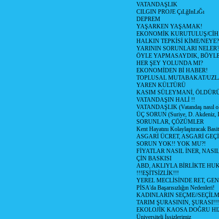
VATANDAŞLIK
CILGIN PROJE ÇıLğInLıĞı
DEPREM
YAŞARKEN YAŞAMAK!
EKONOMİK KURUTULUŞ/Cİ
HALKIN TEPKİSİ KİME/NEYE?
YARININ SORUNLARI NELER
ÖYLE YAPMASAYDIK, BÖYLE
HER ŞEY YOLUNDA MI?
EKONOMİDEN Bİ HABER!
TOPLUSAL MUTABAKAT/UZL
YAREN KÜLTÜRÜ
KASIM SÜLEYMANİ, ÖLDÜR
VATANDAŞIN HALİ !!
VATANDAŞLIK (Vatandaş nasıl ol
ÜÇ SORUN (Suriye, D. Akdeniz, 
SORUNLAR, ÇÖZÜMLER
Kent Hayatını Kolaylaştıracak Basi
ASGARİ ÜCRET, ASGARİ GEÇ
SORUN YOK!! YOK MU?!
FİYATLAR NASIL İNER, NASI
ÇİN BASKISI
ABD, AKLIYLA BİRLİKTE HU
!!!EŞİTSİZLİK!!!
YEREL MECLİSİNDE RET, GEN
PİSA'da Başarısızlığın Nedenleri!
KADINLARIN SEÇME//SEÇİL
TARIM ŞURASININ, ŞURASI!!!
EKOLOJİK KAOSA DOĞRU HI
Üniversiteli İşsizlerimiz