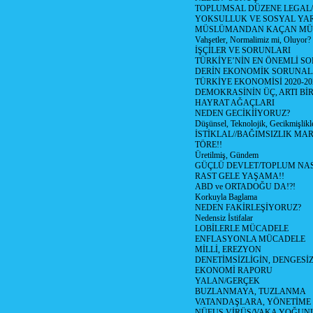
TOPLUMSAL DÜZENE LEGAL/
YOKSULLUK VE SOSYAL Y
MÜSLÜMANDAN KAÇAN MÜ
Vahşetler, Normalimiz mi, Oluyor?
İŞÇİLER VE SORUNLARI
TÜRKİYE’NİN EN ÖNEMLİ SO
DERİN EKONOMİK SORUNA
TÜRKİYE EKONOMİSİ 2020-20
DEMOKRASİNİN ÜÇ, ARTI Bİ
HAYRAT AĞAÇLARI
NEDEN GECİKİİYORUZ?
Düşünsel, Teknolojik, Gecikmişlikle
İSTİKLAL//BAĞIMSIZLIK MAR
TÖRE!!
Üretilmiş, Gündem
GÜÇLÜ DEVLET/TOPLUM NAS
RAST GELE YAŞAMA!!
ABD ve ORTADOĞU DA!?!
Korkuyla Baglama
NEDEN FAKİRLEŞİYORUZ?
Nedensiz İstifalar
LOBİLERLE MÜCADELE
ENFLASYONLA MÜCADELE
MİLLİ, EREZYON
DENETİMSİZLİGİN, DENGESİZ
EKONOMİ RAPORU
YALAN/GERÇEK
BUZLANMAYA, TUZLANMA
VATANDAŞLARA, YÖNETİME
NÜFUS VİRÜS/VAKA YOĞUN