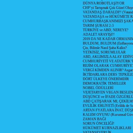
DÜNYA ROBOTLAŞIYOR
CHP’yi Tartışmak Çok Güzel Oluy
VATANDAŞ DARALDI!! (Vatandaş
VATANDAŞA ve HÜKÜMETE R
CUMHURBAŞKANIMIZI ŞAK
TARIM ŞURASI 2-3
TÜRKİYE ve ABD, NEREYE?
ADALET ARAYIŞI!!
2019 DA NE KADAR ORMANIM
BULDUM, BULDUM (Enflasyona 
Çin, Bilimle Nasıl Şaha Kalktı?
YETKİSİZ, SORUMLULAR
ABD, AKLIMIZLA ALAY EDİYO
CUMHURİYETİ VE ATATÜRK’
REJİM OLARAK CUMHURİYE
VERGİ KİMDEN ALINIR? Asgari 
İKTİDARLARA DERS TEPKİLE
DÖRT ÜLKEYE ÖNERİMDİR
DEMOKRATİK TEMELLER
NOBEL ÖDÜLLERİ
VEJETARYEN VEGAN BESLE
DÜŞÜNCE ve İFADE ÖZGÜRL
ABD ÇATIŞARAK MI, ÇEKİLME
EVLİLİK EHLİYETİ (Evlilik de Sor
ARTAN FYATLARA İNAT, DÜ
KALEM OYUNU (Kurumsal Güvenil
ZAMAN BAĞI
SORUN ÖNCELİĞİ!
HÜKÜMET KURNAZLIKLARI
VATANSEVERLİK