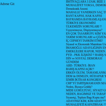
İİHTİYAÇLARA 3 ZAM, BİZE 1
Adrese Git
MUHALEFET YOKSA, DEMOK
Demokratik Anomi
MAHALLE YANERKEN SAÇ T
RANT KAPISI, HAK KAPISI
BAYRAMDA BAYRAMLAŞAN
TÜRKİYE EKONOMİSİ
ÜLKEMİZİN SORUNLARI !!
Uçuyormuyuz, Düşüyormuyuz?
EN ÇOK TASARRUFU KİM YA
TARIM SORUNLARI ve ÇÖZÜ
İÇ CEPHEYİ TAHKİM ETME!
Siyasal ve Ekonomik Mantıktan Uz
İMAMOĞLU ADAYLIĞININ EN
EMEKLİLERE RAPOR, NEDEN
PYD - PKK İLİŞKİSİ !! BARIŞ 
DİN ve SOSYAL DEMORASİ
GÜNDEM
ABD- TÜRKİYE- İRAN
BARIŞ KAPISI AÇIK!!
ERKEN ÖLÜM, TAMAMLANMA
DEM ile DEMLEN, HÜDAPAR
İZMİR İKTİSAR KONGRESİ
CHP’Yİ TARTIŞMAMANIN MAL
Neden, Buraya Geldik?
MİDE GÜRÜLTÜSÜ, SİYAET 
NEDEN, BAGIMSIZ VE TARAF
Siyasetçi, Toplum Bagı Koptu mu?
ADAYINIZ KİM, KİM ADAY???
MUHALEFETİ KAPATIRSAK !!