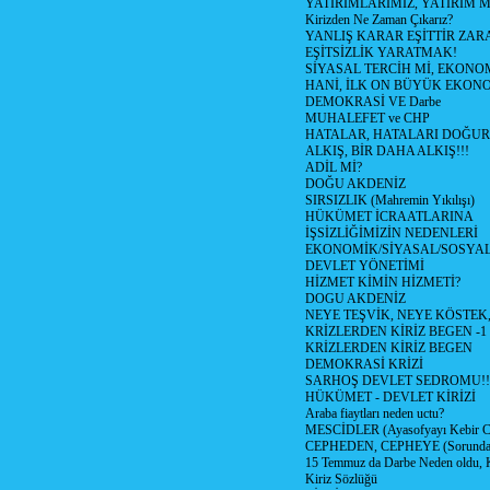
YATIRIMLARIMIZ, YATIRIM M
Kirizden Ne Zaman Çıkarız?
YANLIŞ KARAR EŞİTTİR ZARA
EŞİTSİZLİK YARATMAK!
SİYASAL TERCİH Mİ, EKONO
HANİ, İLK ON BÜYÜK EKON
DEMOKRASİ VE Darbe
MUHALEFET ve CHP
HATALAR, HATALARI DOĞUR
ALKIŞ, BİR DAHA ALKIŞ!!!
ADİL Mİ?
DOĞU AKDENİZ
SIRSIZLIK (Mahremin Yıkılışı)
HÜKÜMET İCRAATLARINA
İŞSİZLİĞİMİZİN NEDENLERİ
EKONOMİK/SİYASAL/SOSYA
DEVLET YÖNETİMİ
HİZMET KİMİN HİZMETİ?
DOGU AKDENİZ
NEYE TEŞVİK, NEYE KÖSTEK
KRİZLERDEN KİRİZ BEGEN -1
KRİZLERDEN KİRİZ BEGEN
DEMOKRASİ KRİZİ
SARHOŞ DEVLET SEDROMU!!
HÜKÜMET - DEVLET KİRİZİ
Araba fiaytları neden uctu?
MESCİDLER (Ayasofyayı Kebir C
CEPHEDEN, CEPHEYE (Sorundan
15 Temmuz da Darbe Neden oldu, 
Kiriz Sözlüğü