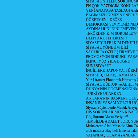
SİYASAL NİTELİK SORUNUM
EN ÇOK YAZDIĞIM KONULA
YENİ ANAYASA TASLAGI Altılı
BAGIMSIZLIĞIMIZIN ENERJİS
ÖĞRETMEN - DEĞER
DEMOKRASİ SEVİYEMİZ NED
AYDINALRINI DİNLEMEYEN
TERÖRDEN KİM SORUMLU??!
DEEPFAKE TEHLİKESİ!!
SİYASETCİLERİ KİM DENETL
SİYASAL YÖNETİM DİLİ
SAGLIKTA ÖZELEŞTİRMEYE T
PROMOSYON SORUNU YAŞA
İKİNCİ YÜZ YILA DOĞRU!!
SUNİ SİYASET
İNGİLTERE, JAPONYA, TÜRK
SİYASETÇİ ALKIŞLAMA HAST
Yüz Liramızı Ekonomik Harcamış 
SİYASAL KÜLTÜR ve ALTILI 
DÜNYA'NIN GÖÇMEN/SIĞIN
TÜRKİYE UCARKEN
ANKARA'NIN BAŞKENT OLU
İNSANIN YAŞAM YOLCULU
Siyasal Söylemlerde Mantık Arayışl
DIŞ SORUNLARIMIZA KISACA
Göç Sorunu Alarm Veriyor!!
TEMSİLDE ADALET SORUNUM
Muhalefetin Altılı Masa ile Altın Ca
altılı masada aday belirleme sancılar
VATANDAŞ OLAMAYANLAR