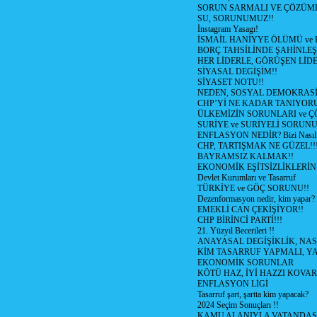
SORUN SARMALI VE ÇÖZÜML
SU, SORUNUMUZ!!
İnstagram Yasagı!
İSMAİL HANİYYE ÖLÜMÜ ve
BORÇ TAHSİLİNDE ŞAHİNLEŞ
HER LİDERLE, GÖRÜŞEN LİDE
SİYASAL DEGİŞİM!!
SİYASET NOTU!!
NEDEN, SOSYAL DEMOKRASİ
CHP’Yİ NE KADAR TANIYOR
ÜLKEMİZİN SORUNLARI ve 
SURİYE ve SURİYELİ SORUN
ENFLASYON NEDİR? Bizi Nasıl E
CHP, TARTIŞMAK NE GÜZEL!!
BAYRAMSIZ KALMAK!!
EKONOMİK EŞİTSİZLİKLERİN
Devlet Kurumları ve Tasarruf
TÜRKİYE ve GÖÇ SORUNU!!
Dezenformasyon nedir, kim yapar?
EMEKLİ CAN ÇEKİŞİYOR!!
CHP BİRİNCİ PARTİ!!!
21. Yüzyıl Becerileri !!
ANAYASAL DEGİŞİKLİK, NAS
KİM TASARRUF YAPMALI, YA
EKONOMİK SORUNLAR
KÖTÜ HAZ, İYİ HAZZI KOVAR?
ENFLASYON LİGİ
Tasarruf şart, şartta kim yapacak?
2024 Seçim Sonuçları !!
KAMU ALANIYLA VATANDAŞ