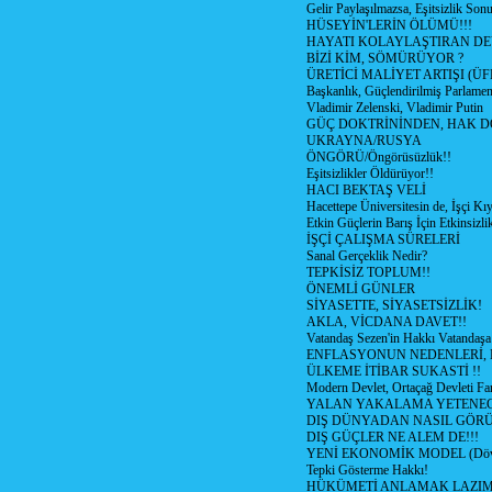
Gelir Paylaşılmazsa, Eşitsizlik Sonu
HÜSEYİN'LERİN ÖLÜMÜ!!!
HAYATI KOLAYLAŞTIRAN D
BİZİ KİM, SÖMÜRÜYOR ?
ÜRETİCİ MALİYET ARTIŞI (ÜF
Başkanlık, Güçlendirilmiş Parlamen
Vladimir Zelenski, Vladimir Putin
GÜÇ DOKTRİNİNDEN, HAK D
UKRAYNA/RUSYA
ÖNGÖRÜ/Öngörüsüzlük!!
Eşitsizlikler Öldürüyor!!
HACI BEKTAŞ VELİ
Hacettepe Üniversitesin de, İşçi Kıy
Etkin Güçlerin Barış İçin Etkinsizlik
İŞÇİ ÇALIŞMA SÜRELERİ
Sanal Gerçeklik Nedir?
TEPKİSİZ TOPLUM!!
ÖNEMLİ GÜNLER
SİYASETTE, SİYASETSİZLİK!
AKLA, VİCDANA DAVET!!
Vatandaş Sezen'in Hakkı Vatandaşa
ENFLASYONUN NEDENLERİ, N
ÜLKEME İTİBAR SUKASTİ !!
Modern Devlet, Ortaçağ Devleti Far
YALAN YAKALAMA YETENEG
DIŞ DÜNYADAN NASIL GÖR
DIŞ GÜÇLER NE ALEM DE!!!
YENİ EKONOMİK MODEL (Dövize
Tepki Gösterme Hakkı!
HÜKÜMETİ ANLAMAK LAZI