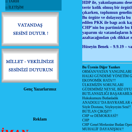
::
TARİH
HDP ile, yakınlaşmamı dese
terör kolik olmuş bir örgütl
::
İLETİŞİM
çıkarken, toplumun genelini
Bu örgüte ve dolayısıyla b
edilen PKK ile bagı acık ka
CHP’nin bu partimizle bu k
yaparım siz vatandaşların h
azaltacağından çok dikkat e
Hüseyin Benek – 9.9.19 – v
Bu Üyenin Diğer Yazıları
ORMAN/VATAN YANGINLARI !
HALKI GÜNDEMİ YÖNETİM G
EKONOMİK HATA!!!
ÜLKEMİZİN SORUNLARI
Genç Yazarlarımız
GÜDEMİMİZ NEYSE, BİZ OYU
BUTLANSIZLIĞI BAŞARABİLM
Hukukumuzu Butlanladık
ANADOLU’DA BAYRAMLAR ve
Söyle Dostunu, Söyleyeyim Seni!!
BUTLAN ÇIKIŞI!!!
CHP ve DEMOKRASİ!!
Reklam
CHP
CHP Genel Merkezine Butlan Oper
MUHALİF DAYANIŞMA!!