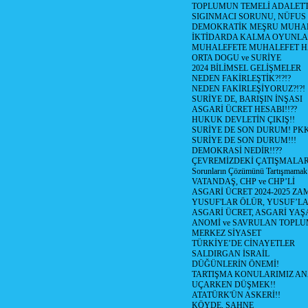
TOPLUMUN TEMELİ ADALETTİ
SIGINMACI SORUNU, NÜFUS
DEMOKRATİK MEŞRU MUHAL
İKTİDARDA KALMA OYUNLA
MUHALEFETE MUHALEFET H
ORTA DOGU ve SURİYE
2024 BİLİMSEL GELİŞMELER
NEDEN FAKİRLEŞTİK?!?!?
NEDEN FAKİRLEŞİYORUZ?!?!
SURİYE DE, BARIŞIN İNŞASI
ASGARİ ÜCRET HESABI!!??
HUKUK DEVLETİN ÇIKIŞ!!
SURİYE DE SON DURUM! PK
SURİYE DE SON DURUM!!!
DEMOKRASİ NEDİR!!??
ÇEVREMİZDEKİ ÇATIŞMALAR (S
Sorunların Çözümünü Tartışmamak
VATANDAŞ, CHP ve CHP’Lİ
ASGARİ ÜCRET 2024-2025 Z
YUSUF'LAR ÖLÜR, YUSUF’LA
ASGARİ ÜCRET, ASGARİ YAŞ
ANOMİ ve SAVRULAN TOPLU
MERKEZ SİYASET
TÜRKİYE’DE CİNAYETLER
SALDIRGAN İSRAİL
DÜĞÜNLERİN ÖNEMİ!
TARTIŞMA KONULARIMIZ AN
UÇARKEN DÜŞMEK!!
ATATÜRK'ÜN ASKERİ!!
KÖYDE, SAHNE