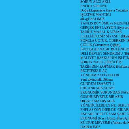
SORUN ALGI AKLI
ENERJİ SORUNU
Doğu Ekspresiyle Kars’a Yolculuk
İŞLETME MANTIĞI
aR -gE hALİMİZ
YANLIŞ BÜYÜME ve NEDENLE
GERÇEK ENFLASYON (fiyat artış
TARİHE MASAL KATMAK
İLKELİ/İLKESİZ SİYASET (İlkeli/
BORÇLA UÇTUK, ÖDERKEN D
ÇIĞLIK (Vatandaşın Çığlığı)
BULUŞLAR NASIL BULUNUR
DELİ DEVLET SENDROMU (Büyük
MALİYET BASKISININ İŞLE
SORUN NASIL ÇÖZÜLÜR?
TARİH DEN KOPMAK (Hafızasız
RECETESİZ İLAÇ
YÖNETİM ZAFİYETLERİ
Yeni Ekonomik Dönem
GÜNDEM ESARETİ -1
CHP ANKARA ADAYI
EKONOMİK SORUNDAN NASIL
CUMHURİYETLE BİR ASIR
ORTALAMA DIŞ ACIK
YÖNETİCİLERDEN NE, BEKLİ
ENFLASYON İNER DE, ÇIKA
ASGARİ ÜCRETE ZAM ŞART O
EKONOMİ (Nasıl Düştü, Nasıl Çı
KÜLTÜR MEVSİMİ (Ankara da Kül
HAİN KİM??