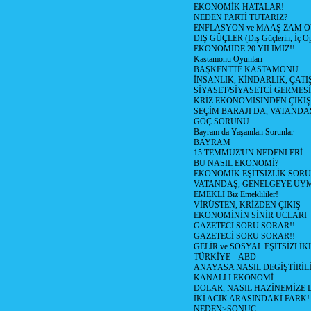
EKONOMİK HATALAR!
NEDEN PARTİ TUTARIZ?
ENFLASYON ve MAAŞ ZAM 
DIŞ GÜÇLER (Dış Güçlerin, İç O
EKONOMİDE 20 YILIMIZ!!
Kastamonu Oyunları
BAŞKENTTE KASTAMONU
İNSANLIK, KİNDARLIK, ÇATI
SİYASET/SİYASETCİ GERMESİ
KRİZ EKONOMİSİNDEN ÇIKIŞ
SEÇİM BARAJI DA, VATANDAŞ
GÖÇ SORUNU
Bayram da Yaşanılan Sorunlar
BAYRAM
15 TEMMUZ'UN NEDENLERİ
BU NASIL EKONOMİ?
EKONOMİK EŞİTSİZLİK SOR
VATANDAŞ, GENELGEYE UY
EMEKLİ Biz Emeklililer!
VİRÜSTEN, KRİZDEN ÇIKIŞ
EKONOMİNİN SİNİR UCLARI
GAZETECİ SORU SORAR!!
GAZETECİ SORU SORAR!!
GELİR ve SOSYAL EŞİTSİZLİK
TÜRKİYE – ABD
ANAYASA NASIL DEGİŞTİRİL
KANALLI EKONOMİ
DOLAR, NASIL HAZİNEMİZE D
İKİ ACIK ARASINDAKİ FARK!
NEDEN>SONUÇ