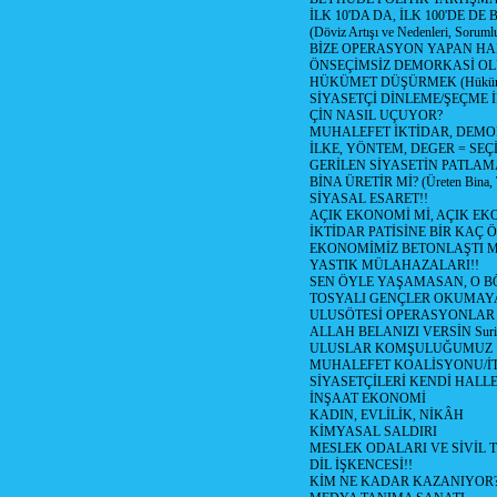
İLK 10'DA DA, İLK 100'DE D
(Döviz Artışı ve Nedenleri, Sorumlu
BİZE OPERASYON YAPAN HA
ÖNSEÇİMSİZ DEMORKASİ OL
HÜKÜMET DÜŞÜRMEK (Hükümet
SİYASETÇİ DİNLEME/ŞEÇME 
ÇİN NASIL UÇUYOR?
MUHALEFET İKTİDAR, DEMO
İLKE, YÖNTEM, DEGER = SEÇ
GERİLEN SİYASETİN PATLAM
BİNA ÜRETİR Mİ? (Üreten Bina, 
SİYASAL ESARET!!
AÇIK EKONOMİ Mİ, AÇIK EK
İKTİDAR PATİSİNE BİR KAÇ Ö
EKONOMİMİZ BETONLAŞTI M
YASTIK MÜLAHAZALARI!!
SEN ÖYLE YAŞAMASAN, O B
TOSYALI GENÇLER OKUMAY
ULUSÖTESİ OPERASYONLAR
ALLAH BELANIZI VERSİN Suriy
ULUSLAR KOMŞULUĞUMUZ
MUHALEFET KOALİSYONU/İT
SİYASETÇİLERİ KENDİ HALL
İNŞAAT EKONOMİ
KADIN, EVLİLİK, NİKÂH
KİMYASAL SALDIRI
MESLEK ODALARI VE SİVİL
DİL İŞKENCESİ!!
KİM NE KADAR KAZANIYOR