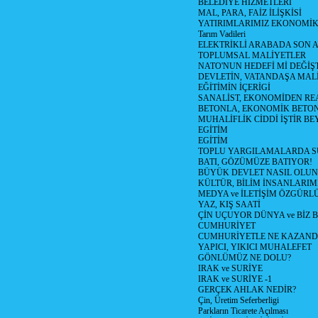
BELEDİYE HİZMETLERİ
MAL, PARA, FAİZ İLİŞKİSİ
YATIRIMLARIMIZ EKONOMİK
Tarım Vadileri
ELEKTRİKLİ ARABADA SON
TOPLUMSAL MALİYETLER
NATO'NUN HEDEFİ Mİ DEĞİŞT
DEVLETİN, VATANDAŞA MAL
EĞİTİMİN İÇERİGİ
SANALİST, EKONOMİDEN RE
BETONLA, EKONOMİK BETO
MUHALİFLİK CİDDİ İŞTİR BE
EGİTİM
EGİTİM
TOPLU YARGILAMALARDA S
BATI, GÖZÜMÜZE BATIYOR!
BÜYÜK DEVLET NASIL OLUN
KÜLTÜR, BİLİM İNSANLARIM
MEDYA ve İLETİŞİM ÖZGÜRL
YAZ, KIŞ SAATİ
ÇİN UÇUYOR DÜNYA ve BİZ
CUMHURİYET
CUMHURİYETLE NE KAZAND
YAPICI, YIKICI MUHALEFET
GÖNLÜMÜZ NE DOLU?
IRAK ve SURİYE
IRAK ve SURİYE -1
GERÇEK AHLAK NEDİR?
Çin, Üretim Seferberligi
Parkların Ticarete Açılması