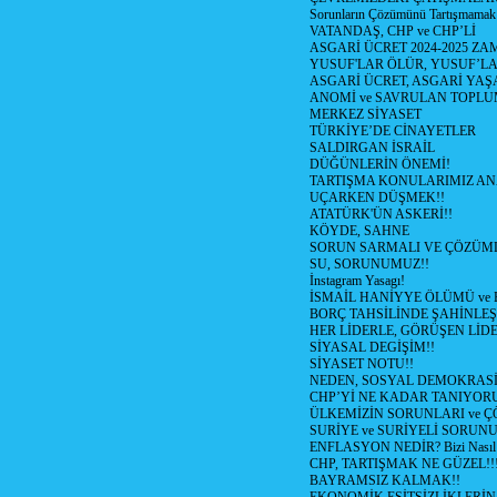
Sorunların Çözümünü Tartışmamak
VATANDAŞ, CHP ve CHP’Lİ
ASGARİ ÜCRET 2024-2025 Z
YUSUF'LAR ÖLÜR, YUSUF’LA
ASGARİ ÜCRET, ASGARİ YAŞ
ANOMİ ve SAVRULAN TOPLU
MERKEZ SİYASET
TÜRKİYE’DE CİNAYETLER
SALDIRGAN İSRAİL
DÜĞÜNLERİN ÖNEMİ!
TARTIŞMA KONULARIMIZ AN
UÇARKEN DÜŞMEK!!
ATATÜRK'ÜN ASKERİ!!
KÖYDE, SAHNE
SORUN SARMALI VE ÇÖZÜML
SU, SORUNUMUZ!!
İnstagram Yasagı!
İSMAİL HANİYYE ÖLÜMÜ ve
BORÇ TAHSİLİNDE ŞAHİNLEŞ
HER LİDERLE, GÖRÜŞEN LİDE
SİYASAL DEGİŞİM!!
SİYASET NOTU!!
NEDEN, SOSYAL DEMOKRASİ
CHP’Yİ NE KADAR TANIYOR
ÜLKEMİZİN SORUNLARI ve 
SURİYE ve SURİYELİ SORUN
ENFLASYON NEDİR? Bizi Nasıl E
CHP, TARTIŞMAK NE GÜZEL!!
BAYRAMSIZ KALMAK!!