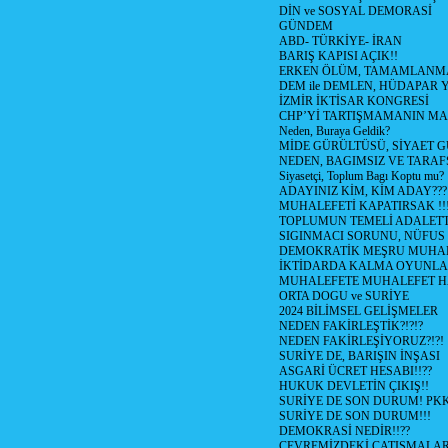
DİN ve SOSYAL DEMORASİ
GÜNDEM
ABD- TÜRKİYE- İRAN
BARIŞ KAPISI AÇIK!!
ERKEN ÖLÜM, TAMAMLANMA
DEM ile DEMLEN, HÜDAPAR
İZMİR İKTİSAR KONGRESİ
CHP’Yİ TARTIŞMAMANIN MAL
Neden, Buraya Geldik?
MİDE GÜRÜLTÜSÜ, SİYAET 
NEDEN, BAGIMSIZ VE TARAF
Siyasetçi, Toplum Bagı Koptu mu?
ADAYINIZ KİM, KİM ADAY???
MUHALEFETİ KAPATIRSAK !!
TOPLUMUN TEMELİ ADALETTİ
SIGINMACI SORUNU, NÜFUS
DEMOKRATİK MEŞRU MUHAL
İKTİDARDA KALMA OYUNLA
MUHALEFETE MUHALEFET H
ORTA DOGU ve SURİYE
2024 BİLİMSEL GELİŞMELER
NEDEN FAKİRLEŞTİK?!?!?
NEDEN FAKİRLEŞİYORUZ?!?!
SURİYE DE, BARIŞIN İNŞASI
ASGARİ ÜCRET HESABI!!??
HUKUK DEVLETİN ÇIKIŞ!!
SURİYE DE SON DURUM! PK
SURİYE DE SON DURUM!!!
DEMOKRASİ NEDİR!!??
ÇEVREMİZDEKİ ÇATIŞMALAR (S