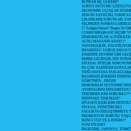
İKTİDAR MI, ÜLKEMİ?
SURİYE DÜĞÜMÜ ÇÖZÜLÜY
EKONOMİK UÇUŞLAR DÜŞME
ZENGİN SAYISI İKİ, FAKİR S
ÇIKARILMIŞ SORUNLAR, YA
SEÇİMDEN SONRAYA ERTEL
27 Aralığın Önemi!! Bugün Ne Ol
CUMHURBAŞKANI SEÇME YA
DEMOKRATLAR ve ÖTEKİLER
ALTILI MASANIN ADAYI !!
VATANDAŞLIK, DAGITILIYOR
İMAMOĞLU YARGILAMASI Ü
ENERJİDE DEVRİM GİBİ GEL
BEBEK GELİNLER, DİN İSTİS
SİYASAL NİTELİK SORUNUM
EN ÇOK YAZDIĞIM KONULA
YENİ ANAYASA TASLAGI Altılı
BAGIMSIZLIĞIMIZIN ENERJİS
ÖĞRETMEN - DEĞER
DEMOKRASİ SEVİYEMİZ NED
AYDINALRINI DİNLEMEYEN
TERÖRDEN KİM SORUMLU??!
DEEPFAKE TEHLİKESİ!!
SİYASETCİLERİ KİM DENETL
SİYASAL YÖNETİM DİLİ
SAGLIKTA ÖZELEŞTİRMEYE T
PROMOSYON SORUNU YAŞA
İKİNCİ YÜZ YILA DOĞRU!!
SUNİ SİYASET
İNGİLTERE, JAPONYA, TÜRK