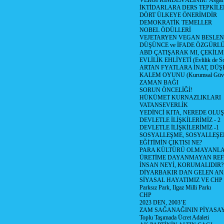
VERGİ KİMDEN ALINIR? Asgari 
İKTİDARLARA DERS TEPKİLE
DÖRT ÜLKEYE ÖNERİMDİR
DEMOKRATİK TEMELLER
NOBEL ÖDÜLLERİ
VEJETARYEN VEGAN BESLE
DÜŞÜNCE ve İFADE ÖZGÜRL
ABD ÇATIŞARAK MI, ÇEKİLME
EVLİLİK EHLİYETİ (Evlilik de Sor
ARTAN FYATLARA İNAT, DÜ
KALEM OYUNU (Kurumsal Güvenil
ZAMAN BAĞI
SORUN ÖNCELİĞİ!
HÜKÜMET KURNAZLIKLARI
VATANSEVERLİK
YEDİNCİ KITA, NEREDE OLU
DEVLETLE İLİŞKİLERİMİZ - 2
DEVLETLE İLİŞKİLERİMİZ -1
SOSYALLEŞME, SOSYALLEŞ
EĞİTİMİN ÇIKTISI NE?
PARA KÜLTÜRÜ OLMAYANLA
ÜRETİME DAYANMAYAN REF
İNSAN NEYİ, KORUMALIDIR?
DİYARBAKIR DAN GELEN AN
SİYASAL HAYATIMIZ VE CHP
Parksız Park, Ilgaz Milli Parkı
CHP
2023 DEN, 2003’E
ZAM SAĞANAĞININ PİYASAY
Toplu Taşımada Ücret Adaleti