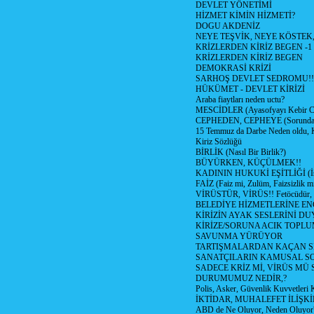
DEVLET YÖNETİMİ
HİZMET KİMİN HİZMETİ?
DOGU AKDENİZ
NEYE TEŞVİK, NEYE KÖSTEK
KRİZLERDEN KİRİZ BEGEN -1
KRİZLERDEN KİRİZ BEGEN
DEMOKRASİ KRİZİ
SARHOŞ DEVLET SEDROMU!!
HÜKÜMET - DEVLET KİRİZİ
Araba fiaytları neden uctu?
MESCİDLER (Ayasofyayı Kebir C
CEPHEDEN, CEPHEYE (Sorundan
15 Temmuz da Darbe Neden oldu, 
Kiriz Sözlüğü
BİRLİK (Nasıl Bir Birlik?)
BÜYÜRKEN, KÜÇÜLMEK!!
KADININ HUKUKİ EŞİTLİĞİ (İsta
FAİZ (Faiz mi, Zulüm, Faizsizlik m
VİRÜSTÜR, VİRÜS!! Fetöcüdür, 
BELEDİYE HİZMETLERİNE E
KİRİZİN AYAK SESLERİNİ D
KİRİZE/SORUNA ACIK TOPL
SAVUNMA YÜRÜYOR
TARTIŞMALARDAN KAÇAN Sİ
SANATÇILARIN KAMUSAL S
SADECE KRİZ Mİ, VİRÜS MÜ
DURUMUMUZ NEDİR,?
Polis, Asker, Güvenlik Kuvvetleri 
İKTİDAR, MUHALEFET İLİŞKİ
ABD de Ne Oluyor, Neden Oluyor