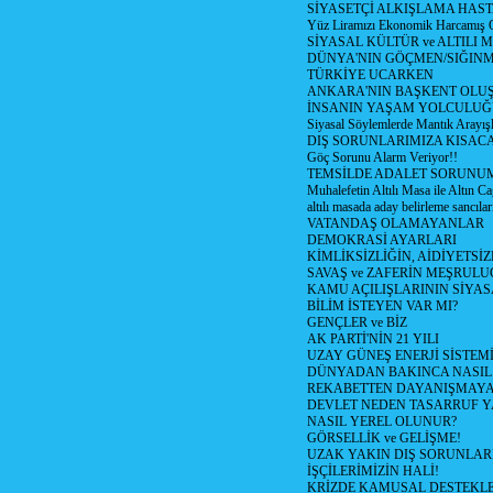
SİYASETÇİ ALKIŞLAMA HAST
Yüz Liramızı Ekonomik Harcamış 
SİYASAL KÜLTÜR ve ALTILI 
DÜNYA'NIN GÖÇMEN/SIĞIN
TÜRKİYE UCARKEN
ANKARA'NIN BAŞKENT OLU
İNSANIN YAŞAM YOLCULU
Siyasal Söylemlerde Mantık Arayışl
DIŞ SORUNLARIMIZA KISACA
Göç Sorunu Alarm Veriyor!!
TEMSİLDE ADALET SORUNUM
Muhalefetin Altılı Masa ile Altın Ca
altılı masada aday belirleme sancılar
VATANDAŞ OLAMAYANLAR
DEMOKRASİ AYARLARI
KİMLİKSİZLİĞİN, AİDİYETSİ
SAVAŞ ve ZAFERİN MEŞRUL
KAMU AÇILIŞLARININ SİYAS
BİLİM İSTEYEN VAR MI?
GENÇLER ve BİZ
AK PARTİ'NİN 21 YILI
UZAY GÜNEŞ ENERJİ SİSTEM
DÜNYADAN BAKINCA NASI
REKABETTEN DAYANIŞMAY
DEVLET NEDEN TASARRUF 
NASIL YEREL OLUNUR?
GÖRSELLİK ve GELİŞME!
UZAK YAKIN DIŞ SORUNLAR
İŞÇİLERİMİZİN HALİ!
KRİZDE KAMUSAL DESTEKL