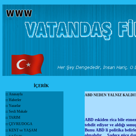
İÇERİK
::
Anasayfa
ABD NEDEN YALNIZ KALDI
::
Haberler
::
Yazarlar
::
Sesli Makale
::
TARIM
ABD eskiden rica bile etmez
::
ÇEVRE/DOGA
tehdit ediyor ve aldığı son
Bunu ABD li politika belirl
::
KENT ve YAŞAM
olmalıdır… Sadece güce daya