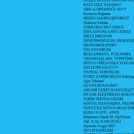
GÜÇLÜ DEVLET/TOPLUM NAS
RAST GELE YAŞAMA!!
ABD ve ORTADOĞU DA!?!
Korkuyla Baglama
NEDEN FAKİRLEŞİYORUZ?
Nedensiz İstifalar
LOBİLERLE MÜCADELE
ENFLASYONLA MÜCADELE
MİLLİ, EREZYON
DENETİMSİZLİGİN, DENGESİZ
EKONOMİ RAPORU
YALAN/GERÇEK
BUZLANMAYA, TUZLANMA
VATANDAŞLARA, YÖNETİME
NÜFUS VİRÜS/VAKA YOĞUN
DEVLETİN GÜCÜ!!??
YAPISAL SORUNLAR
ÜCRET ZAMMI HİLESİ (Fakirle
Aşırı Tüketim!
GÜVEN BUNALIMI!!
ASGARİ ÜÇRET HANGİ ÖLÇÜ
EN ÇOK ELEŞTİRİLEN HÜKÜ
TARIM TEKNOLOJİLERİ
SOSYAL DAYANIŞMA, PAZAR
NÜFUZ İLE NÜFUS ARASI FA
KIZILCA GÜN - ANITI
Eleştirmen Olarak M. Akif Ersoy
AŞI, İLAÇ KARLITLIĞI
Siyasetin Gergin Dili!!
2023 EFSANELERİ