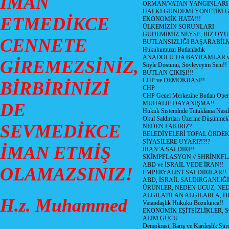
İMAN
ORMAN/VATAN YANGINLARI !
HALKI GÜNDEMİ YÖNETİM G
ETMEDİKCE
EKONOMİK HATA!!!
ÜLKEMİZİN SORUNLARI
GÜDEMİMİZ NEYSE, BİZ OYU
CENNETE
BUTLANSIZLIĞI BAŞARABİLM
Hukukumuzu Butlanladık
ANADOLU’DA BAYRAMLAR ve
GİREMEZSİNİZ,
Söyle Dostunu, Söyleyeyim Seni!!
BUTLAN ÇIKIŞI!!!
CHP ve DEMOKRASİ!!
BİRBİRİNİZİ
CHP
CHP Genel Merkezine Butlan Oper
DE
MUHALİF DAYANIŞMA!!
Hukuk Sistemlnde Tutuklama Nasıl
Okul Saldırıları Üzerine Düşünmek
SEVMEDİKCE
NEDEN FAKİRİZ?
BELEDİYELERİ TOPAL ÖRDE
SİYASİLERE UYARI?!?!?
İMAN ETMİŞ
İRAN’A SALDIRI!!
SKİMPFLASYON // SHRİNKF
ABD ve İSRAİL VEDE İRAN!!
OLAMAZSINIZ!
EMPERYALİST SALDIRILAR!!
ABD, İSRAİL SALDIRGANLIĞI
ÜRÜNLER, NEDEN UCUZ, NED
ALGILATILAN ALGILARLA, D
H.z. Muhammed
Vatandaşlık Hukuku Bozulunca!!
EKONOMİK EŞİTSİZLİKLER, 
ALIM GÜCÜ
Demokrasi, Barış ve Kardeşlik Süre