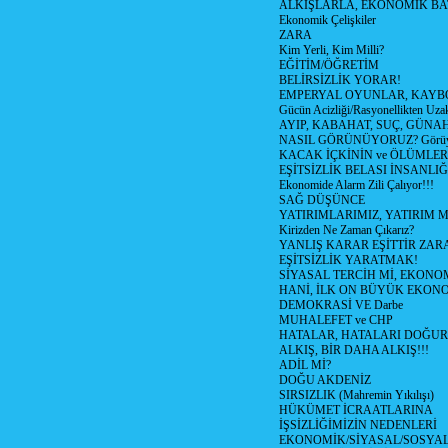
ALKIŞLARLA, EKONOMİK BAT
Ekonomik Çelişkiler
ZARA
Kim Yerli, Kim Milli?
EĞİTİM/ÖĞRETİM
BELİRSİZLİK YORAR!
EMPERYAL OYUNLAR, KAYB
Gücün Acizliği/Rasyonellikten Uzak
AYIP, KABAHAT, SUÇ, GÜNAH (
NASIL GÖRÜNÜYORUZ? Görüyo
KACAK İÇKİNİN ve ÖLÜMLER
EŞİTSİZLİK BELASI İNSANL
Ekonomide Alarm Zili Çalıyor!!!
SAĞ DÜŞÜNCE
YATIRIMLARIMIZ, YATIRIM M
Kirizden Ne Zaman Çıkarız?
YANLIŞ KARAR EŞİTTİR ZARA
EŞİTSİZLİK YARATMAK!
SİYASAL TERCİH Mİ, EKONO
HANİ, İLK ON BÜYÜK EKON
DEMOKRASİ VE Darbe
MUHALEFET ve CHP
HATALAR, HATALARI DOĞUR
ALKIŞ, BİR DAHA ALKIŞ!!!
ADİL Mİ?
DOĞU AKDENİZ
SIRSIZLIK (Mahremin Yıkılışı)
HÜKÜMET İCRAATLARINA
İŞSİZLİĞİMİZİN NEDENLERİ
EKONOMİK/SİYASAL/SOSYA