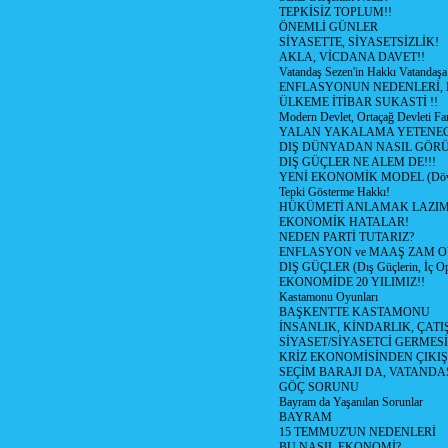
TEPKİSİZ TOPLUM!!
ÖNEMLİ GÜNLER
SİYASETTE, SİYASETSİZLİK!
AKLA, VİCDANA DAVET!!
Vatandaş Sezen'in Hakkı Vatandaşa
ENFLASYONUN NEDENLERİ, N
ÜLKEME İTİBAR SUKASTİ !!
Modern Devlet, Ortaçağ Devleti Far
YALAN YAKALAMA YETENEG
DIŞ DÜNYADAN NASIL GÖR
DIŞ GÜÇLER NE ALEM DE!!!
YENİ EKONOMİK MODEL (Dövize
Tepki Gösterme Hakkı!
HÜKÜMETİ ANLAMAK LAZI
EKONOMİK HATALAR!
NEDEN PARTİ TUTARIZ?
ENFLASYON ve MAAŞ ZAM 
DIŞ GÜÇLER (Dış Güçlerin, İç O
EKONOMİDE 20 YILIMIZ!!
Kastamonu Oyunları
BAŞKENTTE KASTAMONU
İNSANLIK, KİNDARLIK, ÇATI
SİYASET/SİYASETCİ GERMESİ
KRİZ EKONOMİSİNDEN ÇIKIŞ
SEÇİM BARAJI DA, VATANDAŞ
GÖÇ SORUNU
Bayram da Yaşanılan Sorunlar
BAYRAM
15 TEMMUZ'UN NEDENLERİ
BU NASIL EKONOMİ?