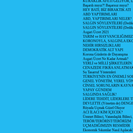
KURAKLIK AFETİ GELİYOR, 
Başarılı mıyız?! Başarısız mıyız?
HEY BATI, BİZ BIRAKTIK ATI
ABD YAPTIRIMLARI
ABD, YAPTIRIMLARI NELER?
SALGIN SÖYLENTİLERİ (Dediko
SALGIN SÖYLENTİLERİ (Dediko
Asgari Ücret 2021
TARIM ve HAYVANCILIĞIMII
KORONOYLA, SALGINLA EK
NEHİR HIRSIZLIKLARI
DEMOKRATİK ALT YAPI
Korona Günlerin de Dayanışma
Asgari Ücret Ne Kadar Artmalı?
YERLİ ve MİLLİ ŞİRKETLERİ
CENAZEDE FIKRA ANLATMA
Su Tasarruf Yöntemleri
TÜRKİYE'NİN EN ÖNEMLİ SO
GENEL YÖNETİM, YEREL YÖ
CİNSEL SORUNLARIN KAYN
YAPAY GÜNDEM
SALGINDA SAĞLIK!
LİDERE TEHDİT, LİDERLERE 
DEVLETTE (Yönetim de) DENGE
Rüyada Uçmak Güzel Oluyor
ACI İLACI KİM İÇECEK?
Ümmet Bilinci, Vatandaşlık Bilinci, 
TERÖR/TERÖRİST/TERÖRİZM
UÇMADIĞIMIZIN RESMİDİR
Ekonomik Sıkıntılar Nasıl Aşılacak