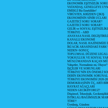
EKONOMİK EŞİTSİZLİK SOR
VATANDAŞ, GENELGEYE UY
EMEKLİ Biz Emeklililer!
VİRÜSTEN, KRİZDEN ÇIKIŞ
EKONOMİNİN SİNİR UCLARI
GAZETECİ SORU SORAR!!
GAZETECİ SORU SORAR!!
GELİR ve SOSYAL EŞİTSİZLİK
TÜRKİYE – ABD
ANAYASA NASIL DEGİŞTİRİL
KANALLI EKONOMİ
DOLAR, NASIL HAZİNEMİZE D
İKİ ACIK ARASINDAKİ FARK!
NEDEN>SONUÇ
TOPLUMSAL DÜZENE LEGAL/
YOKSULLUK VE SOSYAL Y
MÜSLÜMANDAN KAÇAN MÜ
Vahşetler, Normalimiz mi, Oluyor?
İŞÇİLER VE SORUNLARI
TÜRKİYE’NİN EN ÖNEMLİ SO
DERİN EKONOMİK SORUNA
TÜRKİYE EKONOMİSİ 2020-20
DEMOKRASİNİN ÜÇ, ARTI Bİ
HAYRAT AĞAÇLARI
NEDEN GECİKİİYORUZ?
Düşünsel, Teknolojik, Gecikmişlikle
İSTİKLAL//BAĞIMSIZLIK MAR
TÖRE!!
Üretilmiş, Gündem