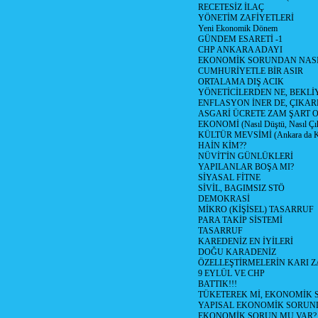
RECETESİZ İLAÇ
YÖNETİM ZAFİYETLERİ
Yeni Ekonomik Dönem
GÜNDEM ESARETİ -1
CHP ANKARA ADAYI
EKONOMİK SORUNDAN NASIL
CUMHURİYETLE BİR ASIR
ORTALAMA DIŞ ACIK
YÖNETİCİLERDEN NE, BEKLİ
ENFLASYON İNER DE, ÇIKA
ASGARİ ÜCRETE ZAM ŞART O
EKONOMİ (Nasıl Düştü, Nasıl Çı
KÜLTÜR MEVSİMİ (Ankara da Kül
HAİN KİM??
NÜVİT'İN GÜNLÜKLERİ
YAPILANLAR BOŞA MI?
SİYASAL FİTNE
SİVİL, BAGIMSIZ STÖ
DEMOKRASİ
MİKRO (KİŞİSEL) TASARRUF
PARA TAKİP SİSTEMİ
TASARRUF
KAREDENİZ EN İYİLERİ
DOĞU KARADENİZ
ÖZELLEŞTİRMELERİN KARI Z
9 EYLÜL VE CHP
BATTIK!!!
TÜKETEREK Mİ, EKONOMİK 
YAPISAL EKONOMİK SORUN
EKONOMİK SORUN MU VAR?