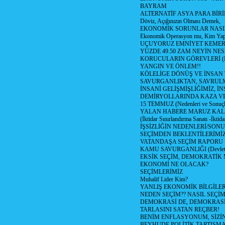
BAYRAM
ALTERNATİF ASYA PARA BİRİ
Döviz, Açığınızın Olması Demek,
EKONOMİK SORUNLAR NASIL
Ekonomik Operasyon mu, Kim Yap
UÇUYORUZ EMNİYET KEMERİN
YÜZDE 49.50 ZAM NEYİN NES
KORUCULARIN GÖREVLERİ (Polis
YANGIN VE ÖNLEM!!
KÖLELİGE DÖNÜŞ VE İNSAN 
SAVURGANLIKTAN, SAVRULM
İNSANİ GELİŞMİŞLİĞİMİZ, İ
DEMİRYOLLARINDA KAZA V
15 TEMMUZ (Nedenleri ve Sonuçl
YALAN HABERE MARUZ KA
(İktidar Sınırlandırma Sanatı -İktida
İŞSİZLİĞİN NEDENLERİ/SON
SEÇİMDEN BEKLENTİLERİMİZ
VATANDAŞA SEÇİM RAPORU
KAMU SAVURGANLIĞI (Devlet n
EKSİK SEÇİM, DEMOKRATİK 
EKONOMİ NE OLACAK?
SEÇİMLERİMİZ
Muhalif Lider Kim?
YANLIŞ EKONOMİK BİLGİLE
NEDEN SEÇİM?? NASIL SEÇİM
DEMOKRASİ DE, DEMOKRASİ
TARLASINI SATAN REÇBER!
BENİM ENFLASYONUM, SİZ
BEYHUDE POLİTİK TARTIŞMA