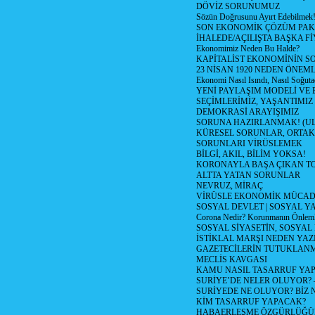
DÖVİZ SORUNUMUZ
Sözün Doğrusunu Ayırt Edebilmek
SON EKONOMİK ÇÖZÜM PAK
İHALEDE/AÇILIŞTA BAŞKA F
Ekonomimiz Neden Bu Halde?
KAPİTALİST EKONOMİNİN S
23 NİSAN 1920 NEDEN ÖNEML
Ekonomi Nasıl Isındı, Nasıl Soğuta
YENİ PAYLAŞIM MODELİ VE
SEÇİMLERİMİZ, YAŞANTIMIZ
DEMOKRASİ ARAYIŞIMIZ
SORUNA HAZIRLANMAK! (U
KÜRESEL SORUNLAR, ORTAK
SORUNLARI VİRÜSLEMEK
BİLGİ, AKIL, BİLİM YOKSA!
KORONAYLA BAŞA ÇIKAN TO
ALTTA YATAN SORUNLAR
NEVRUZ, MİRAÇ
VİRÜSLE EKONOMİK MÜCAD
SOSYAL DEVLET | SOSYAL Y
Corona Nedir? Korunmanın Önlemle
SOSYAL SİYASETİN, SOSYAL
İSTİKLAL MARŞI NEDEN YAZI
GAZETECİLERİN TUTUKLAN
MECLİS KAVGASI
KAMU NASIL TASARRUF YAP
SURİYE’DE NELER OLUYOR? – 1
SURİYEDE NE OLUYOR? BİZ 
KİM TASARRUF YAPACAK?
HABAERLEŞME ÖZGÜRLÜĞÜN