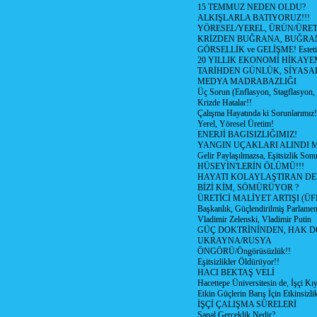
15 TEMMUZ NEDEN OLDU?
ALKIŞLARLA BATIYORUZ!!!
YÖRESEL/YEREL, ÜRÜN/ÜRE
KRİZDEN BUĞRANA, BUĞRA
GÖRSELLİK ve GELİŞME! Estetik m
20 YILLIK EKONOMİ HİKAYEM
TARİHDEN GÜNLÜK, SİYASA
MEDYA MADRABAZLIĞI
Üç Sorun (Enflasyon, Stagflasyon,
Krizde Hatalar!!
Çalışma Hayatında ki Sorunlarımız!
Yerel, Yöresel Üretim!
ENERJİ BAGISIZLIĞIMIZ!
YANGIN UÇAKLARI ALINDI M
Gelir Paylaşılmazsa, Eşitsizlik Sonu
HÜSEYİN'LERİN ÖLÜMÜ!!!
HAYATI KOLAYLAŞTIRAN D
BİZİ KİM, SÖMÜRÜYOR ?
ÜRETİCİ MALİYET ARTIŞI (ÜF
Başkanlık, Güçlendirilmiş Parlamen
Vladimir Zelenski, Vladimir Putin
GÜÇ DOKTRİNİNDEN, HAK D
UKRAYNA/RUSYA
ÖNGÖRÜ/Öngörüsüzlük!!
Eşitsizlikler Öldürüyor!!
HACI BEKTAŞ VELİ
Hacettepe Üniversitesin de, İşçi Kıy
Etkin Güçlerin Barış İçin Etkinsizlik
İŞÇİ ÇALIŞMA SÜRELERİ
Sanal Gerçeklik Nedir?