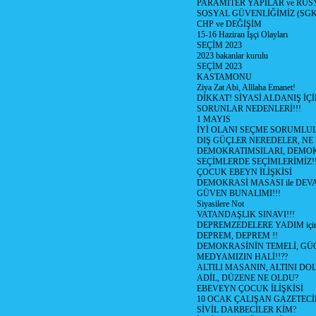
PARAMİTER YAPILAR ve RUS
SOSYAL GÜVENLİĞİMİZ (SGK
CHP ve DEĞİŞİM
15-16 Haziran İşçi Olayları
SEÇİM 2023
2023 bakanlar kurulu
SEÇİM 2023
KASTAMONU
Ziya Zat Abi, Alllaha Emanet!
DİKKAT! SİYASİ ALDANIŞ İÇİ
SORUNLAR NEDENLERİ!!!
1 MAYIS
İYİ OLANI SEÇME SORUMLU
DIŞ GÜÇLER NEREDELER, NE
DEMOKRATIMSILARI, DEMOK
SEÇİMLERDE SEÇİMLERİMİZ!
ÇOCUK EBEYN İLİŞKİSİ
DEMOKRASİ MASASI ile DEV
GÜVEN BUNALIMI!!!
Siyasilere Not
VATANDAŞLIK SINAVI!!!
DEPREMZEDELERE YADIM için
DEPREM, DEPREM !!
DEMOKRASİNİN TEMELİ, GÜÇ
MEDYAMIZIN HALİ!!??
ALTILI MASANIN, ALTINI D
ADİL, DÜZENE NE OLDU?
EBEVEYN ÇOCUK İLİŞKİSİ
10 OCAK ÇALIŞAN GAZETEC
SİVİL DARBECİLER KİM?