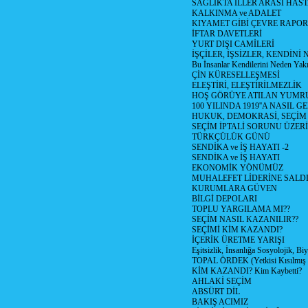
SAĞLIKTA İLLER ARASI HAS
KALKINMA ve ADALET
KIYAMET GİBİ ÇEVRE RAPO
İFTAR DAVETLERİ
YURT DIŞI CAMİLERİ
İŞÇİLER, İŞSİZLER, KENDİN
Bu İnsanlar Kendilerini Neden Yak
ÇİN KÜRESELLEŞMESİ
ELEŞTİRİ, ELEŞTİRİLMEZLİK
HOŞ GÖRÜYE ATILAN YUMR
100 YILINDA 1919''A NASIL G
HUKUK, DEMOKRASİ, SEÇİM
SEÇİM İPTALİ SORUNU ÜZER
TÜRKÇÜLÜK GÜNÜ
SENDİKA ve İŞ HAYATI -2
SENDİKA ve İŞ HAYATI
EKONOMİK YÖNÜMÜZ
MUHALEFET LİDERİNE SALD
KURUMLARA GÜVEN
BİLGİ DEPOLARI
TOPLU YARGILAMA MI??
SEÇİM NASIL KAZANILIR??
SEÇİMİ KİM KAZANDI?
İÇERİK ÜRETME YARIŞI
Eşitsizlik, İnsanlığa Sosyolojik, Bi
TOPAL ÖRDEK (Yetkisi Kısılmış 
KİM KAZANDI? Kim Kaybetti?
AHLAKİ SEÇİM
ABSÜRT DİL
BAKIŞ ACIMIZ