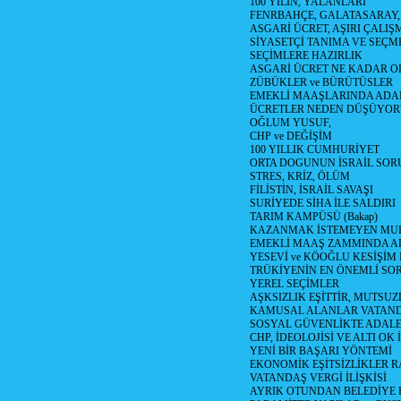
100 YILIN, YALANLARI
FENRBAHÇE, GALATASARAY,
ASGARİ ÜCRET, AŞIRI ÇALIŞ
SİYASETÇİ TANIMA VE SEÇME
SEÇİMLERE HAZIRLIK
ASGARİ ÜCRET NE KADAR OLM
ZÜBÜKLER ve BÜRÜTÜSLER
EMEKLİ MAAŞLARINDA ADA
ÜCRETLER NEDEN DÜŞÜYOR
OĞLUM YUSUF,
CHP ve DEĞİŞİM
100 YILLIK CUMHURİYET
ORTA DOGUNUN İSRAİL SO
STRES, KRİZ, ÖLÜM
FİLİSTİN, İSRAİL SAVAŞI
SURİYEDE SİHA İLE SALDIRI
TARIM KAMPÜSÜ (Bakap)
KAZANMAK İSTEMEYEN MU
EMEKLİ MAAŞ ZAMMINDA A
YESEVİ ve KÖOĞLU KESİŞİM
TRÜKİYENİN EN ÖNEMLİ SO
YEREL SEÇİMLER
AŞKSIZLIK EŞİTTİR, MUTSUZ
KAMUSAL ALANLAR VATAND
SOSYAL GÜVENLİKTE ADALE
CHP, İDEOLOJİSİ VE ALTI OK 
YENİ BİR BAŞARI YÖNTEMİ
EKONOMİK EŞİTSİZLİKLER 
VATANDAŞ VERGİ İLİŞKİSİ
AYRIK OTUNDAN BELEDİYE