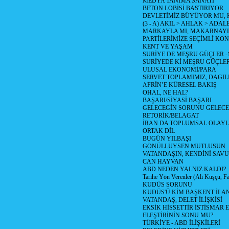
MEDYA TANIMA SANATI
BETON LOBİSİ BASTIRIYOR
DEVLETİMİZ BÜYÜYOR MU,
(3 - A) AKIL > AHLAK > ADAL
MARKAYLA MI, MAKARNAYLA
PARTİLERİMİZE SEÇİMLİ KO
KENT VE YAŞAM
SURİYE DE MEŞRU GÜÇLER -
SURİYEDE Kİ MEŞRU GÜÇLE
ULUSAL EKONOMİ/PARA
SERVET TOPLAMIMIZ, DAGIL
AFRİN’E KÜRESEL BAKIŞ
OHAL, NE HAL?
BAŞARI/SİYASİ BAŞARI
GELECEGİN SORUNU GELECEK
RETORİK/BELAGAT
İRAN DA TOPLUMSAL OLAY
ORTAK DİL
BUGÜN YILBAŞI
GÖNÜLLÜYSEN MUTLUSUN
VATANDAŞIN, KENDİNİ SAV
CAN HAYVAN
ABD NEDEN YALNIZ KALDI?
Tarihe Yön Verenler (Ali Kuşçu, Fa
KUDÜS SORUNU
KUDÜS'Ü KİM BAŞKENT İLAN
VATANDAŞ, DELET İLİŞKİSİ
EKSİK HİSSETTİR İSTİSMAR 
ELEŞTİRİNİN SONU MU?
TÜRKİYE - ABD İLİŞKİLERİ