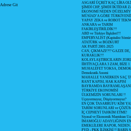
ASGARİ ÜÇRET KAÇ LİRA OL
Adrese Git
ŞİMDİ CHP, ŞİMDİ İKTİDAR Z
EKONOMİ NEDEN DÜZELMİY
MÜSİAD’A GÖRE TÜRKİYENİ
YAPAY ZEKA ve ROBOT TEKN
ANKARA ve TARIM
FAKİRLEŞTİRİLDİK!!!
ABD ve Türkiye İlişkileri!!!
EMPERYALİST (Kapitalist Sömü
ATATÜRK ve BOZKURT
AK PARTİ 2001-2025
CAN, ÇIKMAZI!?!? GAZZE DE,
KURAKLIK!!!
KOLAYLAŞTIRICILARIN ZORL
İİHTİYAÇLARA 3 ZAM, BİZE 1
MUHALEFET YOKSA, DEMOK
Demokratik Anomi
MAHALLE YANERKEN SAÇ T
RANT KAPISI, HAK KAPISI
BAYRAMDA BAYRAMLAŞAN
TÜRKİYE EKONOMİSİ
ÜLKEMİZİN SORUNLARI !!
Uçuyormuyuz, Düşüyormuyuz?
EN ÇOK TASARRUFU KİM YA
TARIM SORUNLARI ve ÇÖZÜ
İÇ CEPHEYİ TAHKİM ETME!
Siyasal ve Ekonomik Mantıktan Uz
İMAMOĞLU ADAYLIĞININ EN
EMEKLİLERE RAPOR, NEDEN
PYD - PKK İLİŞKİSİ !! BARIŞ 