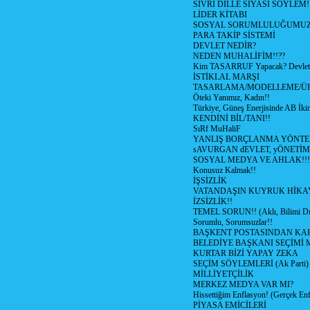
SİVRİ DİLLE SİYASİ SÖYLEM!
LİDER KİTABI
SOSYAL SORUMLULUĞUMUZ!
PARA TAKİP SİSTEMİ
DEVLET NEDİR?
NEDEN MUHALİFİM!!??
Kim TASARRUF Yapacak? Devlet m
İSTİKLAL MARŞI
TASARLAMA/MODELLEME/Ü
Öteki Yanımız, Kadın!!
Türkiye, Güneş Enerjisinde AB İkin
KENDİNİ BİL/TANI!!
SıRf MuHaliF
YANLIŞ BORÇLANMA YÖNTEM
sAVURGAN dEVLET, yÖNETİM
SOSYAL MEDYA VE AHLAK!!!
Konusuz Kalmak!!
İŞSİZLİK
VATANDAŞIN KUYRUK HİKA
İZSİZLİK!!
TEMEL SORUN!! (Aklı, Bilimi Dı
Sorumlu, Sorumsuzlar!!
BAŞKENT POSTASINDAN K
BELEDİYE BAŞKANI SEÇİMİ 
KURTAR BİZİ YAPAY ZEKA
SEÇİM SÖYLEMLERİ (Ak Parti)
MİLLİYETÇİLİK
MERKEZ MEDYA VAR MI?
Hissettiğim Enflasyon! (Gerçek En
PİYASA EMİCİLERİ