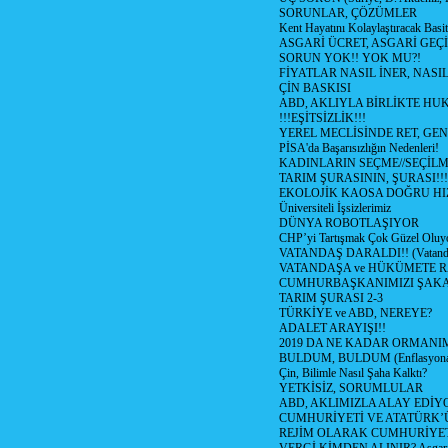
SORUNLAR, ÇÖZÜMLER
Kent Hayatını Kolaylaştıracak Basi
ASGARİ ÜCRET, ASGARİ GEÇ
SORUN YOK!! YOK MU?!
FİYATLAR NASIL İNER, NASI
ÇİN BASKISI
ABD, AKLIYLA BİRLİKTE HU
!!!EŞİTSİZLİK!!!
YEREL MECLİSİNDE RET, GEN
PİSA'da Başarısızlığın Nedenleri!
KADINLARIN SEÇME//SEÇİL
TARIM ŞURASININ, ŞURASI!!!
EKOLOJİK KAOSA DOĞRU HI
Üniversiteli İşsizlerimiz
DÜNYA ROBOTLAŞIYOR
CHP’yi Tartışmak Çok Güzel Oluy
VATANDAŞ DARALDI!! (Vatandaş
VATANDAŞA ve HÜKÜMETE R
CUMHURBAŞKANIMIZI ŞAK
TARIM ŞURASI 2-3
TÜRKİYE ve ABD, NEREYE?
ADALET ARAYIŞI!!
2019 DA NE KADAR ORMANIM
BULDUM, BULDUM (Enflasyona 
Çin, Bilimle Nasıl Şaha Kalktı?
YETKİSİZ, SORUMLULAR
ABD, AKLIMIZLA ALAY EDİYO
CUMHURİYETİ VE ATATÜRK’
REJİM OLARAK CUMHURİYE