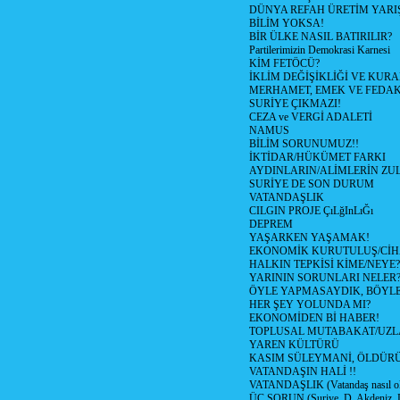
DÜNYA REFAH ÜRETİM YARIŞ
BİLİM YOKSA!
BİR ÜLKE NASIL BATIRILIR?
Partilerimizin Demokrasi Karnesi
KİM FETÖCÜ?
İKLİM DEĞİŞİKLİĞİ VE KURA
MERHAMET, EMEK VE FEDA
SURİYE ÇIKMAZI!
CEZA ve VERGİ ADALETİ
NAMUS
BİLİM SORUNUMUZ!!
İKTİDAR/HÜKÜMET FARKI
AYDINLARIN/ALİMLERİN ZUL
SURİYE DE SON DURUM
VATANDAŞLIK
CILGIN PROJE ÇıLğInLıĞı
DEPREM
YAŞARKEN YAŞAMAK!
EKONOMİK KURUTULUŞ/Cİ
HALKIN TEPKİSİ KİME/NEYE?
YARININ SORUNLARI NELER
ÖYLE YAPMASAYDIK, BÖYLE
HER ŞEY YOLUNDA MI?
EKONOMİDEN Bİ HABER!
TOPLUSAL MUTABAKAT/UZL
YAREN KÜLTÜRÜ
KASIM SÜLEYMANİ, ÖLDÜR
VATANDAŞIN HALİ !!
VATANDAŞLIK (Vatandaş nasıl ol
ÜÇ SORUN (Suriye, D. Akdeniz, 