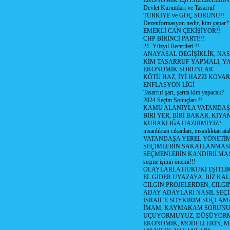
EKONOMİK EŞİTSİZLİKLERİN
Devlet Kurumları ve Tasarruf
TÜRKİYE ve GÖÇ SORUNU!!
Dezenformasyon nedir, kim yapar?
EMEKLİ CAN ÇEKİŞİYOR!!
CHP BİRİNCİ PARTİ!!!
21. Yüzyıl Becerileri !!
ANAYASAL DEGİŞİKLİK, NAS
KİM TASARRUF YAPMALI, YA
EKONOMİK SORUNLAR
KÖTÜ HAZ, İYİ HAZZI KOVAR?
ENFLASYON LİGİ
Tasarruf şart, şartta kim yapacak?
2024 Seçim Sonuçları !!
KAMU ALANIYLA VATANDAŞ
BİRİ YER, BİRİ BAKAR, KIYA
KURAKLIĞA HAZIRMIYIZ?
insanlıktan cıkanları, insanlıktan ata
VATANDAŞA YEREL YÖNETİ
SEÇİMLERİN SAKATLANMASI
SEÇMENLERİN KANDIRILMAS
seçme işinin önemi!!!
OLAYLARLA HUKUKİ EŞİTLİK 
EL GİDER UYAZAYA, BİZ KAL
CILGIN PROJELERDEN, CILGIN
ADAY ADAYLARI NASIL SEÇİ
İSRAİL'E SOYKIRIM SUÇLAMA
İMAM, KAYMAKAM SORUN
UÇUYORMUYUZ, DÜŞÜYORM
EKONOMİK, MODELLERİN, MA