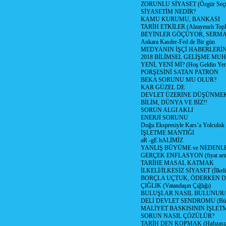
ZORUNLU SİYASET (Özgür Seç
SİYASETİM NEDİR?
KAMU KURUMU, BANKASI
TARİH ETKİLER (Alzaymırlı Topl
BEYİNLER GÖÇÜYOR, SERM
Ankara Kasder-Fed de Bir gün
MEDYANIN İŞÇİ HABERLERİ
2018 BİLİMSEL GELİŞME MU
YENİ, YENİ Mİ? (Hoş Geldin Yeni
PORŞESİNİ SATAN PATRON
BEKA SORUNU MU OLUR?
KAR GÜZEL DE
DEVLET ÜZERİNE DÜŞÜNME
BİLİM, DÜNYA VE BİZ!!
SORUN ALGI AKLI
ENERJİ SORUNU
Doğu Ekspresiyle Kars’a Yolculuk
İŞLETME MANTIĞI
aR -gE hALİMİZ
YANLIŞ BÜYÜME ve NEDENLE
GERÇEK ENFLASYON (fiyat artış
TARİHE MASAL KATMAK
İLKELİ/İLKESİZ SİYASET (İlkeli/
BORÇLA UÇTUK, ÖDERKEN D
ÇIĞLIK (Vatandaşın Çığlığı)
BULUŞLAR NASIL BULUNUR
DELİ DEVLET SENDROMU (Büyük
MALİYET BASKISININ İŞLE
SORUN NASIL ÇÖZÜLÜR?
TARİH DEN KOPMAK (Hafızasız