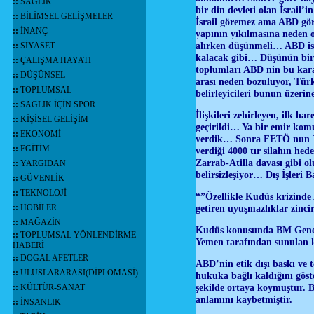
::
SAĞLIK
bir din devleti olan İsrail
::
BİLİMSEL GELİŞMELER
İsrail göremez ama ABD görm
::
İNANÇ
yapının yıkılmasına neden o
alırken düşünmeli… ABD ise 
::
SİYASET
kalacak gibi… Düşünün bir 
::
ÇALIŞMA HAYATI
toplumları ABD nin bu kara
::
DÜŞÜNSEL
arası neden bozuluyor, Türk
::
TOPLUMSAL
belirleyicileri bunun üzer
::
SAGLIK İÇİN SPOR
İlişkileri zehirleyen, ilk h
::
KİŞİSEL GELİŞİM
geçirildi… Ya bir emir komu
::
EKONOMİ
verdik… Sonra FETÖ nun Tü
::
EGİTİM
verdiği 4000 tır silahın hed
Zarrab-Atilla davası gibi o
::
YARGIDAN
belirsizleşiyor… Dış İşleri
::
GÜVENLİK
::
TEKNOLOJİ
“”Özellikle Kudüs krizinde A
::
HOBİLER
getiren uyuşmazlıklar zincir
::
MAĞAZİN
Kudüs konusunda BM Genel 
::
TOPLUMSAL YÖNLENDİRME
Yemen tarafından sunulan k
HABERİ
::
DOGAL AFETLER
ABD’nin etik dışı baskı ve
::
ULUSLARARASI(DİPLOMASİ)
hukuka bağlı kaldığını göst
şekilde ortaya koymuştur. B
::
KÜLTÜR-SANAT
anlamını kaybetmiştir.
::
İNSANLIK