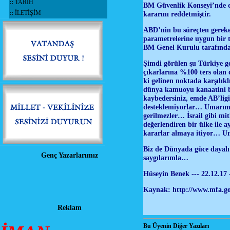
::
TARİH
BM Güvenlik Konseyi’nde ol
::
İLETİŞİM
kararını reddetmiştir.
ABD’nin bu süreçten gerek
parametrelerine uygun bir 
BM Genel Kurulu tarafından
Şimdi görülen şu Türkiye ge
çıkarlarına %100 ters olan
ki gelinen noktada karşılık
dünya kamuoyu kanaatini bel
kaybedersiniz, emde AB’lig
desteklemiyorlar… Umarım A
gerilmezler… İsrail gibi mit
değerlendiren bir ülke ile a
kararlar almaya itiyor… Um
Biz de Dünyada güce dayalı bi
Genç Yazarlarımız
saygılarımla…
Hüseyin Benek --- 22.12.17 
Kaynak: http://www.mfa.go
Reklam
Bu Üyenin Diğer Yazıları