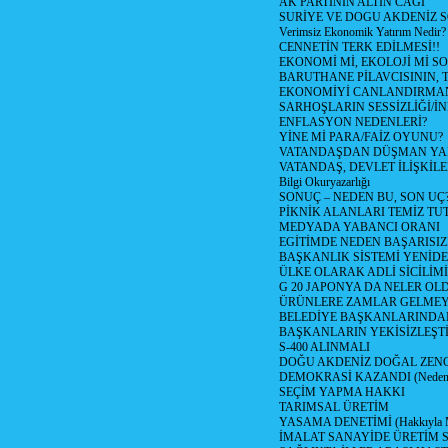
AK PARTİNİN ALTIN CAGI
SURİYE VE DOGU AKDENİZ 
Verimsiz Ekonomik Yatırım Nedir?
CENNETİN TERK EDİLMESİ!!
EKONOMİ Mİ, EKOLOJİ Mİ 
BARUTHANE PİLAVCISININ, 
EKONOMİYİ CANLANDIRMANI
SARHOŞLARIN SESSİZLİĞİ/İNİ
ENFLASYON NEDENLERİ?
YİNE Mİ PARA/FAİZ OYUNU?
VATANDAŞDAN DÜŞMAN Y
VATANDAŞ, DEVLET İLİŞKİLE
Bilgi Okuryazarlığı
SONUÇ – NEDEN BU, SON UÇ
PİKNİK ALANLARI TEMİZ TU
MEDYADA YABANCI ORANI
EGİTİMDE NEDEN BAŞARISIZ
BAŞKANLIK SİSTEMİ YENİDE
ÜLKE OLARAK ADLİ SİCİLİM
G 20 JAPONYA DA NELER OLDU? 
ÜRÜNLERE ZAMLAR GELMEYE B
BELEDİYE BAŞKANLARINDAN
BAŞKANLARIN YEKİSİZLEŞTİ
S-400 ALINMALI
DOĞU AKDENİZ DOĞAL ZENG
DEMOKRASİ KAZANDI (Neden D
SEÇİM YAPMA HAKKI
TARIMSAL ÜRETİM
YASAMA DENETİMİ (Hakkıyla Me
İMALAT SANAYİDE ÜRETİM