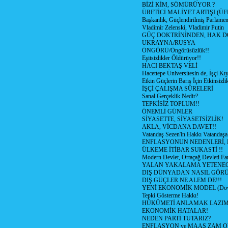
BİZİ KİM, SÖMÜRÜYOR ?
ÜRETİCİ MALİYET ARTIŞI (ÜF
Başkanlık, Güçlendirilmiş Parlamen
Vladimir Zelenski, Vladimir Putin
GÜÇ DOKTRİNİNDEN, HAK D
UKRAYNA/RUSYA
ÖNGÖRÜ/Öngörüsüzlük!!
Eşitsizlikler Öldürüyor!!
HACI BEKTAŞ VELİ
Hacettepe Üniversitesin de, İşçi Kıy
Etkin Güçlerin Barış İçin Etkinsizlik
İŞÇİ ÇALIŞMA SÜRELERİ
Sanal Gerçeklik Nedir?
TEPKİSİZ TOPLUM!!
ÖNEMLİ GÜNLER
SİYASETTE, SİYASETSİZLİK!
AKLA, VİCDANA DAVET!!
Vatandaş Sezen'in Hakkı Vatandaşa
ENFLASYONUN NEDENLERİ, N
ÜLKEME İTİBAR SUKASTİ !!
Modern Devlet, Ortaçağ Devleti Far
YALAN YAKALAMA YETENEG
DIŞ DÜNYADAN NASIL GÖR
DIŞ GÜÇLER NE ALEM DE!!!
YENİ EKONOMİK MODEL (Dövize
Tepki Gösterme Hakkı!
HÜKÜMETİ ANLAMAK LAZI
EKONOMİK HATALAR!
NEDEN PARTİ TUTARIZ?
ENFLASYON ve MAAŞ ZAM 