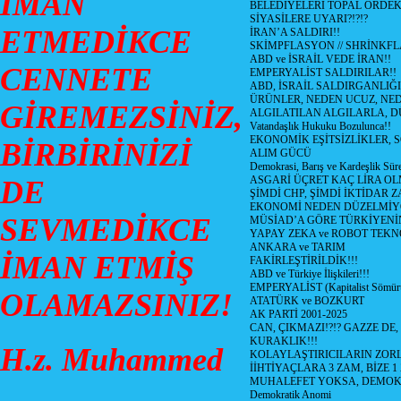
İMAN
BELEDİYELERİ TOPAL ÖRDE
SİYASİLERE UYARI?!?!?
ETMEDİKCE
İRAN’A SALDIRI!!
SKİMPFLASYON // SHRİNKF
ABD ve İSRAİL VEDE İRAN!!
CENNETE
EMPERYALİST SALDIRILAR!!
ABD, İSRAİL SALDIRGANLIĞI
ÜRÜNLER, NEDEN UCUZ, NED
GİREMEZSİNİZ,
ALGILATILAN ALGILARLA, D
Vatandaşlık Hukuku Bozulunca!!
EKONOMİK EŞİTSİZLİKLER, 
BİRBİRİNİZİ
ALIM GÜCÜ
Demokrasi, Barış ve Kardeşlik Süre
ASGARİ ÜÇRET KAÇ LİRA OL
DE
ŞİMDİ CHP, ŞİMDİ İKTİDAR Z
EKONOMİ NEDEN DÜZELMİY
SEVMEDİKCE
MÜSİAD’A GÖRE TÜRKİYENİ
YAPAY ZEKA ve ROBOT TEKN
ANKARA ve TARIM
İMAN ETMİŞ
FAKİRLEŞTİRİLDİK!!!
ABD ve Türkiye İlişkileri!!!
EMPERYALİST (Kapitalist Sömü
OLAMAZSINIZ!
ATATÜRK ve BOZKURT
AK PARTİ 2001-2025
CAN, ÇIKMAZI!?!? GAZZE DE,
KURAKLIK!!!
H.z. Muhammed
KOLAYLAŞTIRICILARIN ZORL
İİHTİYAÇLARA 3 ZAM, BİZE 1
MUHALEFET YOKSA, DEMOK
Demokratik Anomi