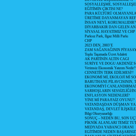
SOSYALLEŞME, SOSYALLEŞ
EĞİTİMİN ÇIKTISI NE?
PARA KÜLTÜRÜ OLMAYANLA
ÜRETİME DAYANMAYAN REF
İNSAN NEYİ, KORUMALIDIR?
DİYARBAKIR DAN GELEN AN
SİYASAL HAYATIMIZ VE CHP
Parksız Park, Ilgaz Milli Parkı
CHP
2023 DEN, 2003’E
ZAM SAĞANAĞININ PİYASAY
Toplu Taşımada Ücret Adaleti
AK PARTİNİN ALTIN CAGI
SURİYE VE DOGU AKDENİZ 
Verimsiz Ekonomik Yatırım Nedir?
CENNETİN TERK EDİLMESİ!!
EKONOMİ Mİ, EKOLOJİ Mİ 
BARUTHANE PİLAVCISININ, 
EKONOMİYİ CANLANDIRMANI
SARHOŞLARIN SESSİZLİĞİ/İNİ
ENFLASYON NEDENLERİ?
YİNE Mİ PARA/FAİZ OYUNU?
VATANDAŞDAN DÜŞMAN Y
VATANDAŞ, DEVLET İLİŞKİLE
Bilgi Okuryazarlığı
SONUÇ – NEDEN BU, SON UÇ
PİKNİK ALANLARI TEMİZ TU
MEDYADA YABANCI ORANI
EGİTİMDE NEDEN BAŞARISIZ