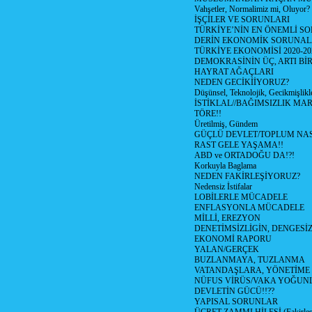
Vahşetler, Normalimiz mi, Oluyor?
İŞÇİLER VE SORUNLARI
TÜRKİYE’NİN EN ÖNEMLİ SO
DERİN EKONOMİK SORUNA
TÜRKİYE EKONOMİSİ 2020-20
DEMOKRASİNİN ÜÇ, ARTI Bİ
HAYRAT AĞAÇLARI
NEDEN GECİKİİYORUZ?
Düşünsel, Teknolojik, Gecikmişlikle
İSTİKLAL//BAĞIMSIZLIK MAR
TÖRE!!
Üretilmiş, Gündem
GÜÇLÜ DEVLET/TOPLUM NAS
RAST GELE YAŞAMA!!
ABD ve ORTADOĞU DA!?!
Korkuyla Baglama
NEDEN FAKİRLEŞİYORUZ?
Nedensiz İstifalar
LOBİLERLE MÜCADELE
ENFLASYONLA MÜCADELE
MİLLİ, EREZYON
DENETİMSİZLİGİN, DENGESİZ
EKONOMİ RAPORU
YALAN/GERÇEK
BUZLANMAYA, TUZLANMA
VATANDAŞLARA, YÖNETİME
NÜFUS VİRÜS/VAKA YOĞUN
DEVLETİN GÜCÜ!!??
YAPISAL SORUNLAR