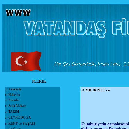
İÇERİK
::
Anasayfa
CUMHURİYET - 4
::
Haberler
::
Yazarlar
::
Sesli Makale
::
TARIM
::
ÇEVRE/DOGA
::
KENT ve YAŞAM
Cumhuriyetin demokrasinin
edelim, aslın da Demokrasi,