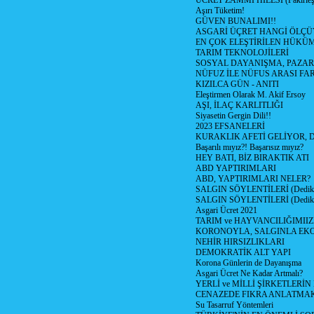
ÜCRET ZAMMI HİLESİ (Fakirle
Aşırı Tüketim!
GÜVEN BUNALIMI!!
ASGARİ ÜÇRET HANGİ ÖLÇÜ
EN ÇOK ELEŞTİRİLEN HÜKÜ
TARIM TEKNOLOJİLERİ
SOSYAL DAYANIŞMA, PAZAR
NÜFUZ İLE NÜFUS ARASI FA
KIZILCA GÜN - ANITI
Eleştirmen Olarak M. Akif Ersoy
AŞI, İLAÇ KARLITLIĞI
Siyasetin Gergin Dili!!
2023 EFSANELERİ
KURAKLIK AFETİ GELİYOR, 
Başarılı mıyız?! Başarısız mıyız?
HEY BATI, BİZ BIRAKTIK ATI
ABD YAPTIRIMLARI
ABD, YAPTIRIMLARI NELER?
SALGIN SÖYLENTİLERİ (Dediko
SALGIN SÖYLENTİLERİ (Dediko
Asgari Ücret 2021
TARIM ve HAYVANCILIĞIMII
KORONOYLA, SALGINLA EK
NEHİR HIRSIZLIKLARI
DEMOKRATİK ALT YAPI
Korona Günlerin de Dayanışma
Asgari Ücret Ne Kadar Artmalı?
YERLİ ve MİLLİ ŞİRKETLERİ
CENAZEDE FIKRA ANLATMA
Su Tasarruf Yöntemleri