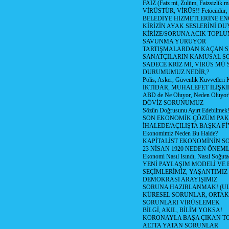
FAİZ (Faiz mi, Zulüm, Faizsizlik m
VİRÜSTÜR, VİRÜS!! Fetöcüdür, 
BELEDİYE HİZMETLERİNE E
KİRİZİN AYAK SESLERİNİ D
KİRİZE/SORUNA ACIK TOPL
SAVUNMA YÜRÜYOR
TARTIŞMALARDAN KAÇAN Sİ
SANATÇILARIN KAMUSAL S
SADECE KRİZ Mİ, VİRÜS MÜ
DURUMUMUZ NEDİR,?
Polis, Asker, Güvenlik Kuvvetleri 
İKTİDAR, MUHALEFET İLİŞKİ
ABD de Ne Oluyor, Neden Oluyor
DÖVİZ SORUNUMUZ
Sözün Doğrusunu Ayırt Edebilmek
SON EKONOMİK ÇÖZÜM PAK
İHALEDE/AÇILIŞTA BAŞKA F
Ekonomimiz Neden Bu Halde?
KAPİTALİST EKONOMİNİN S
23 NİSAN 1920 NEDEN ÖNEML
Ekonomi Nasıl Isındı, Nasıl Soğuta
YENİ PAYLAŞIM MODELİ VE
SEÇİMLERİMİZ, YAŞANTIMIZ
DEMOKRASİ ARAYIŞIMIZ
SORUNA HAZIRLANMAK! (U
KÜRESEL SORUNLAR, ORTAK
SORUNLARI VİRÜSLEMEK
BİLGİ, AKIL, BİLİM YOKSA!
KORONAYLA BAŞA ÇIKAN TO
ALTTA YATAN SORUNLAR