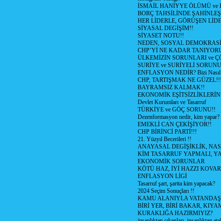
İSMAİL HANİYYE ÖLÜMÜ ve
BORÇ TAHSİLİNDE ŞAHİNLEŞ
HER LİDERLE, GÖRÜŞEN LİDE
SİYASAL DEGİŞİM!!
SİYASET NOTU!!
NEDEN, SOSYAL DEMOKRASİ
CHP’Yİ NE KADAR TANIYOR
ÜLKEMİZİN SORUNLARI ve 
SURİYE ve SURİYELİ SORUN
ENFLASYON NEDİR? Bizi Nasıl E
CHP, TARTIŞMAK NE GÜZEL!!
BAYRAMSIZ KALMAK!!
EKONOMİK EŞİTSİZLİKLERİN
Devlet Kurumları ve Tasarruf
TÜRKİYE ve GÖÇ SORUNU!!
Dezenformasyon nedir, kim yapar?
EMEKLİ CAN ÇEKİŞİYOR!!
CHP BİRİNCİ PARTİ!!!
21. Yüzyıl Becerileri !!
ANAYASAL DEGİŞİKLİK, NAS
KİM TASARRUF YAPMALI, YA
EKONOMİK SORUNLAR
KÖTÜ HAZ, İYİ HAZZI KOVAR?
ENFLASYON LİGİ
Tasarruf şart, şartta kim yapacak?
2024 Seçim Sonuçları !!
KAMU ALANIYLA VATANDAŞ
BİRİ YER, BİRİ BAKAR, KIYA
KURAKLIĞA HAZIRMIYIZ?
insanlıktan cıkanları, insanlıktan ata