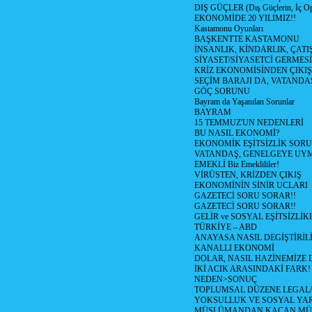
DIŞ GÜÇLER (Dış Güçlerin, İç O
EKONOMİDE 20 YILIMIZ!!
Kastamonu Oyunları
BAŞKENTTE KASTAMONU
İNSANLIK, KİNDARLIK, ÇATI
SİYASET/SİYASETCİ GERMESİ
KRİZ EKONOMİSİNDEN ÇIKIŞ
SEÇİM BARAJI DA, VATANDAŞ
GÖÇ SORUNU
Bayram da Yaşanılan Sorunlar
BAYRAM
15 TEMMUZ'UN NEDENLERİ
BU NASIL EKONOMİ?
EKONOMİK EŞİTSİZLİK SOR
VATANDAŞ, GENELGEYE UY
EMEKLİ Biz Emeklililer!
VİRÜSTEN, KRİZDEN ÇIKIŞ
EKONOMİNİN SİNİR UCLARI
GAZETECİ SORU SORAR!!
GAZETECİ SORU SORAR!!
GELİR ve SOSYAL EŞİTSİZLİK
TÜRKİYE – ABD
ANAYASA NASIL DEGİŞTİRİL
KANALLI EKONOMİ
DOLAR, NASIL HAZİNEMİZE D
İKİ ACIK ARASINDAKİ FARK!
NEDEN>SONUÇ
TOPLUMSAL DÜZENE LEGAL/
YOKSULLUK VE SOSYAL Y
MÜSLÜMANDAN KAÇAN MÜ