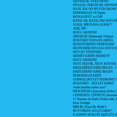
EŞİTSİZLİK YARATMAK!
SİYASAL TERCİH Mİ, EKONO
HANİ, İLK ON BÜYÜK EKON
DEMOKRASİ VE Darbe
MUHALEFET ve CHP
HATALAR, HATALARI DOĞUR
ALKIŞ, BİR DAHA ALKIŞ!!!
ADİL Mİ?
DOĞU AKDENİZ
SIRSIZLIK (Mahremin Yıkılışı)
HÜKÜMET İCRAATLARINA
İŞSİZLİĞİMİZİN NEDENLERİ
EKONOMİK/SİYASAL/SOSYA
DEVLET YÖNETİMİ
HİZMET KİMİN HİZMETİ?
DOGU AKDENİZ
NEYE TEŞVİK, NEYE KÖSTEK
KRİZLERDEN KİRİZ BEGEN -1
KRİZLERDEN KİRİZ BEGEN
DEMOKRASİ KRİZİ
SARHOŞ DEVLET SEDROMU!!
HÜKÜMET - DEVLET KİRİZİ
Araba fiaytları neden uctu?
MESCİDLER (Ayasofyayı Kebir C
CEPHEDEN, CEPHEYE (Sorundan
15 Temmuz da Darbe Neden oldu, 
Kiriz Sözlüğü
BİRLİK (Nasıl Bir Birlik?)
BÜYÜRKEN, KÜÇÜLMEK!!
KADININ HUKUKİ EŞİTLİĞİ (İsta