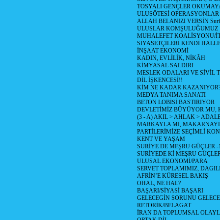
TOSYALI GENÇLER OKUMAY
ULUSÖTESİ OPERASYONLAR
ALLAH BELANIZI VERSİN Suriy
ULUSLAR KOMŞULUĞUMUZ
MUHALEFET KOALİSYONU/İT
SİYASETÇİLERİ KENDİ HALL
İNŞAAT EKONOMİ
KADIN, EVLİLİK, NİKÂH
KİMYASAL SALDIRI
MESLEK ODALARI VE SİVİL
DİL İŞKENCESİ!!
KİM NE KADAR KAZANIYOR
MEDYA TANIMA SANATI
BETON LOBİSİ BASTIRIYOR
DEVLETİMİZ BÜYÜYOR MU,
(3 - A) AKIL > AHLAK > ADAL
MARKAYLA MI, MAKARNAYLA
PARTİLERİMİZE SEÇİMLİ KO
KENT VE YAŞAM
SURİYE DE MEŞRU GÜÇLER -
SURİYEDE Kİ MEŞRU GÜÇLE
ULUSAL EKONOMİ/PARA
SERVET TOPLAMIMIZ, DAGIL
AFRİN’E KÜRESEL BAKIŞ
OHAL, NE HAL?
BAŞARI/SİYASİ BAŞARI
GELECEGİN SORUNU GELECEK
RETORİK/BELAGAT
İRAN DA TOPLUMSAL OLAY