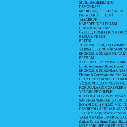
SİVİL, BAGIMSIZ STÖ
DEMOKRASİ
MİKRO (KİŞİSEL) TASARRUF
PARA TAKİP SİSTEMİ
TASARRUF
KAREDENİZ EN İYİLERİ
DOĞU KARADENİZ
ÖZELLEŞTİRMELERİN KARI Z
9 EYLÜL VE CHP
BATTIK!!!
TÜKETEREK Mİ, EKONOMİK 
YAPISAL EKONOMİK SORUN
EKONOMİK SORUN MU VAR?
BAYRAM
ALTERNATİF ASYA PARA BİRİ
Döviz, Açığınızın Olması Demek,
EKONOMİK SORUNLAR NASIL
Ekonomik Operasyon mu, Kim Yap
UÇUYORUZ EMNİYET KEMERİN
YÜZDE 49.50 ZAM NEYİN NES
KORUCULARIN GÖREVLERİ (Polis
YANGIN VE ÖNLEM!!
KÖLELİGE DÖNÜŞ VE İNSAN 
SAVURGANLIKTAN, SAVRULM
İNSANİ GELİŞMİŞLİĞİMİZ, İ
DEMİRYOLLARINDA KAZA V
15 TEMMUZ (Nedenleri ve Sonuçl
YALAN HABERE MARUZ KA
(İktidar Sınırlandırma Sanatı -İktida
İŞSİZLİĞİN NEDENLERİ/SON