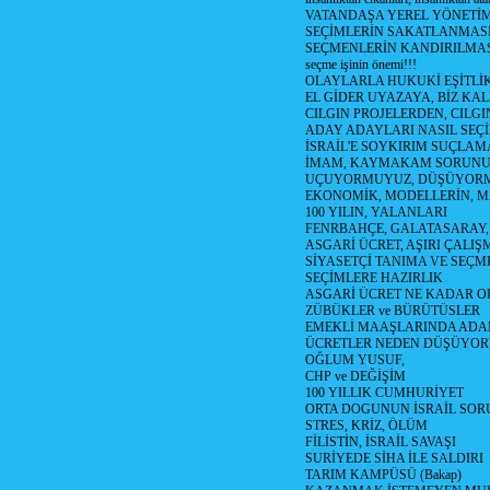
VATANDAŞA YEREL YÖNETİ
SEÇİMLERİN SAKATLANMASI
SEÇMENLERİN KANDIRILMAS
seçme işinin önemi!!!
OLAYLARLA HUKUKİ EŞİTLİK 
EL GİDER UYAZAYA, BİZ KAL
CILGIN PROJELERDEN, CILGIN
ADAY ADAYLARI NASIL SEÇİ
İSRAİL'E SOYKIRIM SUÇLAMA
İMAM, KAYMAKAM SORUN
UÇUYORMUYUZ, DÜŞÜYORM
EKONOMİK, MODELLERİN, MA
100 YILIN, YALANLARI
FENRBAHÇE, GALATASARAY,
ASGARİ ÜCRET, AŞIRI ÇALIŞ
SİYASETÇİ TANIMA VE SEÇME
SEÇİMLERE HAZIRLIK
ASGARİ ÜCRET NE KADAR OLM
ZÜBÜKLER ve BÜRÜTÜSLER
EMEKLİ MAAŞLARINDA ADA
ÜCRETLER NEDEN DÜŞÜYOR
OĞLUM YUSUF,
CHP ve DEĞİŞİM
100 YILLIK CUMHURİYET
ORTA DOGUNUN İSRAİL SO
STRES, KRİZ, ÖLÜM
FİLİSTİN, İSRAİL SAVAŞI
SURİYEDE SİHA İLE SALDIRI
TARIM KAMPÜSÜ (Bakap)