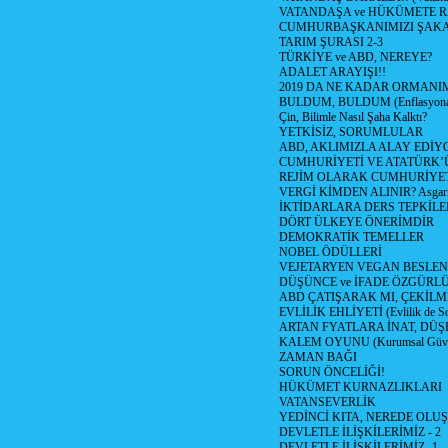
VATANDAŞA ve HÜKÜMETE R
CUMHURBAŞKANIMIZI ŞAK
TARIM ŞURASI 2-3
TÜRKİYE ve ABD, NEREYE?
ADALET ARAYIŞI!!
2019 DA NE KADAR ORMANIM
BULDUM, BULDUM (Enflasyona 
Çin, Bilimle Nasıl Şaha Kalktı?
YETKİSİZ, SORUMLULAR
ABD, AKLIMIZLA ALAY EDİYO
CUMHURİYETİ VE ATATÜRK’
REJİM OLARAK CUMHURİYE
VERGİ KİMDEN ALINIR? Asgari 
İKTİDARLARA DERS TEPKİLE
DÖRT ÜLKEYE ÖNERİMDİR
DEMOKRATİK TEMELLER
NOBEL ÖDÜLLERİ
VEJETARYEN VEGAN BESLE
DÜŞÜNCE ve İFADE ÖZGÜRL
ABD ÇATIŞARAK MI, ÇEKİLME
EVLİLİK EHLİYETİ (Evlilik de Sor
ARTAN FYATLARA İNAT, DÜ
KALEM OYUNU (Kurumsal Güvenil
ZAMAN BAĞI
SORUN ÖNCELİĞİ!
HÜKÜMET KURNAZLIKLARI
VATANSEVERLİK
YEDİNCİ KITA, NEREDE OLU
DEVLETLE İLİŞKİLERİMİZ - 2
DEVLETLE İLİŞKİLERİMİZ -1