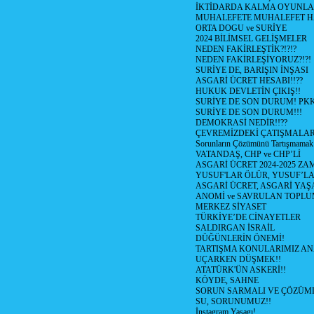
İKTİDARDA KALMA OYUNLA
MUHALEFETE MUHALEFET H
ORTA DOGU ve SURİYE
2024 BİLİMSEL GELİŞMELER
NEDEN FAKİRLEŞTİK?!?!?
NEDEN FAKİRLEŞİYORUZ?!?!
SURİYE DE, BARIŞIN İNŞASI
ASGARİ ÜCRET HESABI!!??
HUKUK DEVLETİN ÇIKIŞ!!
SURİYE DE SON DURUM! PK
SURİYE DE SON DURUM!!!
DEMOKRASİ NEDİR!!??
ÇEVREMİZDEKİ ÇATIŞMALAR (S
Sorunların Çözümünü Tartışmamak
VATANDAŞ, CHP ve CHP’Lİ
ASGARİ ÜCRET 2024-2025 Z
YUSUF'LAR ÖLÜR, YUSUF’LA
ASGARİ ÜCRET, ASGARİ YAŞ
ANOMİ ve SAVRULAN TOPLU
MERKEZ SİYASET
TÜRKİYE’DE CİNAYETLER
SALDIRGAN İSRAİL
DÜĞÜNLERİN ÖNEMİ!
TARTIŞMA KONULARIMIZ AN
UÇARKEN DÜŞMEK!!
ATATÜRK'ÜN ASKERİ!!
KÖYDE, SAHNE
SORUN SARMALI VE ÇÖZÜML
SU, SORUNUMUZ!!
İnstagram Yasagı!