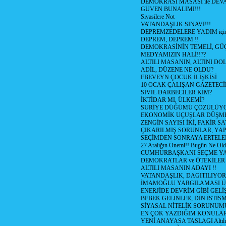
DEMOKRASİ MASASI ile DEV
GÜVEN BUNALIMI!!!
Siyasilere Not
VATANDAŞLIK SINAVI!!!
DEPREMZEDELERE YADIM için
DEPREM, DEPREM !!
DEMOKRASİNİN TEMELİ, GÜÇ
MEDYAMIZIN HALİ!!??
ALTILI MASANIN, ALTINI D
ADİL, DÜZENE NE OLDU?
EBEVEYN ÇOCUK İLİŞKİSİ
10 OCAK ÇALIŞAN GAZETEC
SİVİL DARBECİLER KİM?
İKTİDAR MI, ÜLKEMİ?
SURİYE DÜĞÜMÜ ÇÖZÜLÜY
EKONOMİK UÇUŞLAR DÜŞME
ZENGİN SAYISI İKİ, FAKİR S
ÇIKARILMIŞ SORUNLAR, YA
SEÇİMDEN SONRAYA ERTEL
27 Aralığın Önemi!! Bugün Ne Ol
CUMHURBAŞKANI SEÇME YA
DEMOKRATLAR ve ÖTEKİLER
ALTILI MASANIN ADAYI !!
VATANDAŞLIK, DAGITILIYOR
İMAMOĞLU YARGILAMASI Ü
ENERJİDE DEVRİM GİBİ GEL
BEBEK GELİNLER, DİN İSTİS
SİYASAL NİTELİK SORUNUM
EN ÇOK YAZDIĞIM KONULA
YENİ ANAYASA TASLAGI Altılı