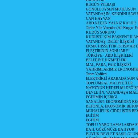
ORTAK DİL
BUGÜN YILBAŞI
GÖNÜLLÜYSEN MUTLUSUN
VATANDAŞIN, KENDİNİ SAV
CAN HAYVAN
ABD NEDEN YALNIZ KALDI?
Tarihe Yön Verenler (Ali Kuşçu, Fa
KUDÜS SORUNU
KUDÜS'Ü KİM BAŞKENT İLAN
VATANDAŞ, DELET İLİŞKİSİ
EKSİK HİSSETTİR İSTİSMAR 
ELEŞTİRİNİN SONU MU?
TÜRKİYE - ABD İLİŞKİLERİ
BELEDİYE HİZMETLERİ
MAL, PARA, FAİZ İLİŞKİSİ
YATIRIMLARIMIZ EKONOMİK
Tarım Vadileri
ELEKTRİKLİ ARABADA SON
TOPLUMSAL MALİYETLER
NATO'NUN HEDEFİ Mİ DEĞİŞT
DEVLETİN, VATANDAŞA MAL
EĞİTİMİN İÇERİGİ
SANALİST, EKONOMİDEN RE
BETONLA, EKONOMİK BETO
MUHALİFLİK CİDDİ İŞTİR BE
EGİTİM
EGİTİM
TOPLU YARGILAMALARDA S
BATI, GÖZÜMÜZE BATIYOR!
BÜYÜK DEVLET NASIL OLUN