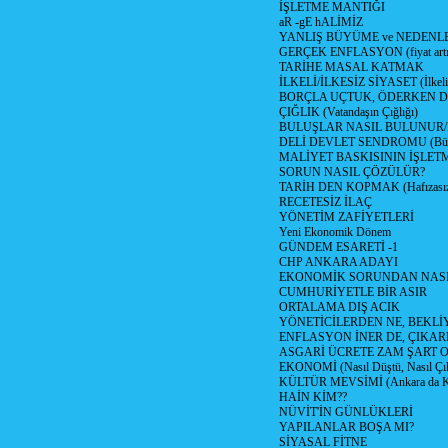
İŞLETME MANTIĞI
aR -gE hALİMİZ
YANLIŞ BÜYÜME ve NEDENLE
GERÇEK ENFLASYON (fiyat artış
TARİHE MASAL KATMAK
İLKELİ/İLKESİZ SİYASET (İlkeli/
BORÇLA UÇTUK, ÖDERKEN D
ÇIĞLIK (Vatandaşın Çığlığı)
BULUŞLAR NASIL BULUNUR
DELİ DEVLET SENDROMU (Büyük
MALİYET BASKISININ İŞLE
SORUN NASIL ÇÖZÜLÜR?
TARİH DEN KOPMAK (Hafızasız
RECETESİZ İLAÇ
YÖNETİM ZAFİYETLERİ
Yeni Ekonomik Dönem
GÜNDEM ESARETİ -1
CHP ANKARA ADAYI
EKONOMİK SORUNDAN NASIL
CUMHURİYETLE BİR ASIR
ORTALAMA DIŞ ACIK
YÖNETİCİLERDEN NE, BEKLİ
ENFLASYON İNER DE, ÇIKA
ASGARİ ÜCRETE ZAM ŞART O
EKONOMİ (Nasıl Düştü, Nasıl Çı
KÜLTÜR MEVSİMİ (Ankara da Kül
HAİN KİM??
NÜVİT'İN GÜNLÜKLERİ
YAPILANLAR BOŞA MI?
SİYASAL FİTNE