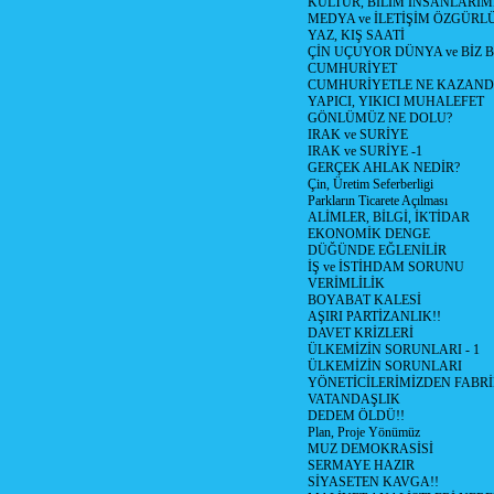
KÜLTÜR, BİLİM İNSANLARIM
MEDYA ve İLETİŞİM ÖZGÜRL
YAZ, KIŞ SAATİ
ÇİN UÇUYOR DÜNYA ve BİZ
CUMHURİYET
CUMHURİYETLE NE KAZAND
YAPICI, YIKICI MUHALEFET
GÖNLÜMÜZ NE DOLU?
IRAK ve SURİYE
IRAK ve SURİYE -1
GERÇEK AHLAK NEDİR?
Çin, Üretim Seferberligi
Parkların Ticarete Açılması
ALİMLER, BİLGİ, İKTİDAR
EKONOMİK DENGE
DÜĞÜNDE EĞLENİLİR
İŞ ve İSTİHDAM SORUNU
VERİMLİLİK
BOYABAT KALESİ
AŞIRI PARTİZANLIK!!
DAVET KRİZLERİ
ÜLKEMİZİN SORUNLARI - 1
ÜLKEMİZİN SORUNLARI
YÖNETİCİLERİMİZDEN FABRİ
VATANDAŞLIK
DEDEM ÖLDÜ!!
Plan, Proje Yönümüz
MUZ DEMOKRASİSİ
SERMAYE HAZIR
SİYASETEN KAVGA!!