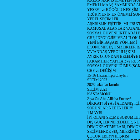
KAZANMAK İSTEMEYEN MU
EMEKLİ MAAŞ ZAMMINDA A
YESEVİ ve KÖOĞLU KESİŞİM
TRÜKİYENİN EN ÖNEMLİ SO
YEREL SEÇİMLER
AŞKSIZLIK EŞİTTİR, MUTSUZ
KAMUSAL ALANLAR VATAND
SOSYAL GÜVENLİKTE ADALE
CHP, İDEOLOJİSİ VE ALTI OK 
YENİ BİR BAŞARI YÖNTEMİ
EKONOMİK EŞİTSİZLİKLER 
VATANDAŞ VERGİ İLİŞKİSİ
AYRIK OTUNDAN BELEDİYE
PARAMİTER YAPILAR ve RUS
SOSYAL GÜVENLİĞİMİZ (SGK
CHP ve DEĞİŞİM
15-16 Haziran İşçi Olayları
SEÇİM 2023
2023 bakanlar kurulu
SEÇİM 2023
KASTAMONU
Ziya Zat Abi, Alllaha Emanet!
DİKKAT! SİYASİ ALDANIŞ İÇİ
SORUNLAR NEDENLERİ!!!
1 MAYIS
İYİ OLANI SEÇME SORUMLU
DIŞ GÜÇLER NEREDELER, NE
DEMOKRATIMSILARI, DEMOK
SEÇİMLERDE SEÇİMLERİMİZ!
ÇOCUK EBEYN İLİŞKİSİ