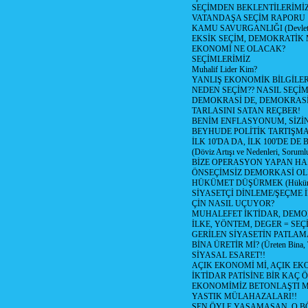
SEÇİMDEN BEKLENTİLERİMİZ
VATANDAŞA SEÇİM RAPORU
KAMU SAVURGANLIĞI (Devlet n
EKSİK SEÇİM, DEMOKRATİK 
EKONOMİ NE OLACAK?
SEÇİMLERİMİZ
Muhalif Lider Kim?
YANLIŞ EKONOMİK BİLGİLE
NEDEN SEÇİM?? NASIL SEÇİM
DEMOKRASİ DE, DEMOKRASİ
TARLASINI SATAN REÇBER!
BENİM ENFLASYONUM, SİZ
BEYHUDE POLİTİK TARTIŞMA
İLK 10'DA DA, İLK 100'DE D
(Döviz Artışı ve Nedenleri, Sorumlu
BİZE OPERASYON YAPAN HA
ÖNSEÇİMSİZ DEMORKASİ OL
HÜKÜMET DÜŞÜRMEK (Hükümet
SİYASETÇİ DİNLEME/ŞEÇME 
ÇİN NASIL UÇUYOR?
MUHALEFET İKTİDAR, DEMO
İLKE, YÖNTEM, DEGER = SEÇ
GERİLEN SİYASETİN PATLAM
BİNA ÜRETİR Mİ? (Üreten Bina, 
SİYASAL ESARET!!
AÇIK EKONOMİ Mİ, AÇIK EK
İKTİDAR PATİSİNE BİR KAÇ Ö
EKONOMİMİZ BETONLAŞTI M
YASTIK MÜLAHAZALARI!!
SEN ÖYLE YAŞAMASAN, O B