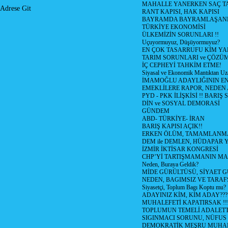
MAHALLE YANERKEN SAÇ T
Adrese Git
RANT KAPISI, HAK KAPISI
BAYRAMDA BAYRAMLAŞAN
TÜRKİYE EKONOMİSİ
ÜLKEMİZİN SORUNLARI !!
Uçuyormuyuz, Düşüyormuyuz?
EN ÇOK TASARRUFU KİM YA
TARIM SORUNLARI ve ÇÖZÜ
İÇ CEPHEYİ TAHKİM ETME!
Siyasal ve Ekonomik Mantıktan Uz
İMAMOĞLU ADAYLIĞININ EN
EMEKLİLERE RAPOR, NEDEN
PYD - PKK İLİŞKİSİ !! BARIŞ 
DİN ve SOSYAL DEMORASİ
GÜNDEM
ABD- TÜRKİYE- İRAN
BARIŞ KAPISI AÇIK!!
ERKEN ÖLÜM, TAMAMLANMA
DEM ile DEMLEN, HÜDAPAR
İZMİR İKTİSAR KONGRESİ
CHP’Yİ TARTIŞMAMANIN MAL
Neden, Buraya Geldik?
MİDE GÜRÜLTÜSÜ, SİYAET 
NEDEN, BAGIMSIZ VE TARAF
Siyasetçi, Toplum Bagı Koptu mu?
ADAYINIZ KİM, KİM ADAY???
MUHALEFETİ KAPATIRSAK !!
TOPLUMUN TEMELİ ADALETTİ
SIGINMACI SORUNU, NÜFUS
DEMOKRATİK MEŞRU MUHAL