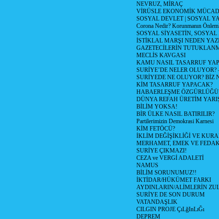
NEVRUZ, MİRAÇ
VİRÜSLE EKONOMİK MÜCAD
SOSYAL DEVLET | SOSYAL Y
Corona Nedir? Korunmanın Önlemle
SOSYAL SİYASETİN, SOSYAL
İSTİKLAL MARŞI NEDEN YAZI
GAZETECİLERİN TUTUKLAN
MECLİS KAVGASI
KAMU NASIL TASARRUF YAP
SURİYE’DE NELER OLUYOR? – 1
SURİYEDE NE OLUYOR? BİZ 
KİM TASARRUF YAPACAK?
HABAERLEŞME ÖZGÜRLÜĞÜN
DÜNYA REFAH ÜRETİM YARIŞ
BİLİM YOKSA!
BİR ÜLKE NASIL BATIRILIR?
Partilerimizin Demokrasi Karnesi
KİM FETÖCÜ?
İKLİM DEĞİŞİKLİĞİ VE KURA
MERHAMET, EMEK VE FEDA
SURİYE ÇIKMAZI!
CEZA ve VERGİ ADALETİ
NAMUS
BİLİM SORUNUMUZ!!
İKTİDAR/HÜKÜMET FARKI
AYDINLARIN/ALİMLERİN ZUL
SURİYE DE SON DURUM
VATANDAŞLIK
CILGIN PROJE ÇıLğInLıĞı
DEPREM