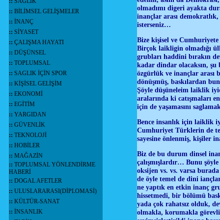
::
SAĞLIK
olmadımı digeri ayakta du
::
BİLİMSEL GELİŞMELER
inançlar arası demokratlık, 
::
İNANÇ
isterseniz…
::
SİYASET
Bize kişisel ve Cumhuriyet
::
ÇALIŞMA HAYATI
Birçok laikligin olmadığı ül
::
DÜŞÜNSEL
grubları haddini bırakın de
::
TOPLUMSAL
kadar dindar olacaksın, şu
özgürlük ve inançlar arası b
::
SAGLIK İÇİN SPOR
dönüşmüş, baskılardan bunal
::
KİŞİSEL GELİŞİM
Şöyle düşüneleim laiklik iyi
::
EKONOMİ
aralarında ki catışmaları 
::
EGİTİM
için de yaşamasını saglama
::
YARGIDAN
Bence insanlık için laiklik 
::
GÜVENLİK
Cumhuriyet Türklerin de ter
::
TEKNOLOJİ
sayesine önlenmiş, kişiler i
::
HOBİLER
Biz de bu durum dinsel inan
::
MAĞAZİN
çalışmışlardır… Bunu şöyle a
::
TOPLUMSAL YÖNLENDİRME
oksijen vs. vs. varsa burada
HABERİ
de öyle temel de dini iançla
::
DOGAL AFETLER
ne yaptık en etkin inanç gr
::
ULUSLARARASI(DİPLOMASİ)
hissetmedi, bir bölümü bas
::
KÜLTÜR-SANAT
yada çok rahatsız olduk, de
::
İNSANLIK
olmakla, korumakla görevliyl