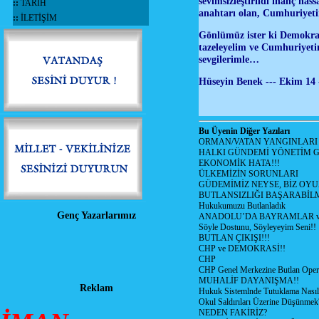
sevimsizleştirildi inanç has
::
TARİH
anahtarı olan, Cumhuriyeti
::
İLETİŞİM
Gönlümüz ister ki Demokrati
tazeleyelim ve Cumhuriyetim
sevgilerimle…
Hüseyin Benek --- Ekim 14 
Bu Üyenin Diğer Yazıları
ORMAN/VATAN YANGINLARI !
HALKI GÜNDEMİ YÖNETİM G
EKONOMİK HATA!!!
ÜLKEMİZİN SORUNLARI
GÜDEMİMİZ NEYSE, BİZ OYU
BUTLANSIZLIĞI BAŞARABİLM
Hukukumuzu Butlanladık
Genç Yazarlarımız
ANADOLU’DA BAYRAMLAR ve
Söyle Dostunu, Söyleyeyim Seni!!
BUTLAN ÇIKIŞI!!!
CHP ve DEMOKRASİ!!
CHP
CHP Genel Merkezine Butlan Oper
MUHALİF DAYANIŞMA!!
Reklam
Hukuk Sistemlnde Tutuklama Nasıl
Okul Saldırıları Üzerine Düşünmek
NEDEN FAKİRİZ?