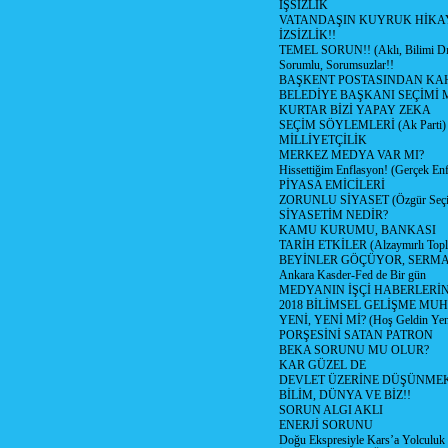
İŞSİZLİK
VATANDAŞIN KUYRUK HİKA
İZSİZLİK!!
TEMEL SORUN!! (Aklı, Bilimi Dı
Sorumlu, Sorumsuzlar!!
BAŞKENT POSTASINDAN K
BELEDİYE BAŞKANI SEÇİMİ 
KURTAR BİZİ YAPAY ZEKA
SEÇİM SÖYLEMLERİ (Ak Parti)
MİLLİYETÇİLİK
MERKEZ MEDYA VAR MI?
Hissettiğim Enflasyon! (Gerçek En
PİYASA EMİCİLERİ
ZORUNLU SİYASET (Özgür Seç
SİYASETİM NEDİR?
KAMU KURUMU, BANKASI
TARİH ETKİLER (Alzaymırlı Topl
BEYİNLER GÖÇÜYOR, SERM
Ankara Kasder-Fed de Bir gün
MEDYANIN İŞÇİ HABERLERİ
2018 BİLİMSEL GELİŞME MU
YENİ, YENİ Mİ? (Hoş Geldin Yeni
PORŞESİNİ SATAN PATRON
BEKA SORUNU MU OLUR?
KAR GÜZEL DE
DEVLET ÜZERİNE DÜŞÜNME
BİLİM, DÜNYA VE BİZ!!
SORUN ALGI AKLI
ENERJİ SORUNU
Doğu Ekspresiyle Kars’a Yolculuk