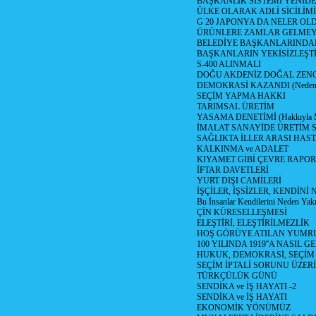
BAŞKANLIK SİSTEMİ YENİDE
ÜLKE OLARAK ADLİ SİCİLİM
G 20 JAPONYA DA NELER OLDU? 
ÜRÜNLERE ZAMLAR GELMEYE B
BELEDİYE BAŞKANLARINDAN
BAŞKANLARIN YEKİSİZLEŞTİ
S-400 ALINMALI
DOĞU AKDENİZ DOĞAL ZENG
DEMOKRASİ KAZANDI (Neden D
SEÇİM YAPMA HAKKI
TARIMSAL ÜRETİM
YASAMA DENETİMİ (Hakkıyla Me
İMALAT SANAYİDE ÜRETİM
SAĞLIKTA İLLER ARASI HAS
KALKINMA ve ADALET
KIYAMET GİBİ ÇEVRE RAPO
İFTAR DAVETLERİ
YURT DIŞI CAMİLERİ
İŞÇİLER, İŞSİZLER, KENDİN
Bu İnsanlar Kendilerini Neden Yak
ÇİN KÜRESELLEŞMESİ
ELEŞTİRİ, ELEŞTİRİLMEZLİK
HOŞ GÖRÜYE ATILAN YUMR
100 YILINDA 1919''A NASIL G
HUKUK, DEMOKRASİ, SEÇİM
SEÇİM İPTALİ SORUNU ÜZER
TÜRKÇÜLÜK GÜNÜ
SENDİKA ve İŞ HAYATI -2
SENDİKA ve İŞ HAYATI
EKONOMİK YÖNÜMÜZ