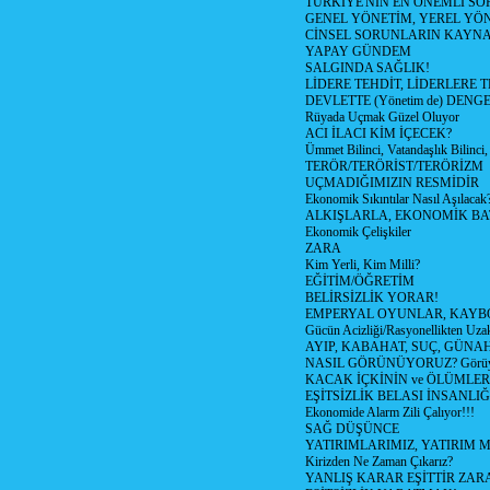
TÜRKİYE'NİN EN ÖNEMLİ SO
GENEL YÖNETİM, YEREL YÖ
CİNSEL SORUNLARIN KAYN
YAPAY GÜNDEM
SALGINDA SAĞLIK!
LİDERE TEHDİT, LİDERLERE 
DEVLETTE (Yönetim de) DENGE
Rüyada Uçmak Güzel Oluyor
ACI İLACI KİM İÇECEK?
Ümmet Bilinci, Vatandaşlık Bilinci, 
TERÖR/TERÖRİST/TERÖRİZM
UÇMADIĞIMIZIN RESMİDİR
Ekonomik Sıkıntılar Nasıl Aşılacak
ALKIŞLARLA, EKONOMİK BAT
Ekonomik Çelişkiler
ZARA
Kim Yerli, Kim Milli?
EĞİTİM/ÖĞRETİM
BELİRSİZLİK YORAR!
EMPERYAL OYUNLAR, KAYB
Gücün Acizliği/Rasyonellikten Uzak
AYIP, KABAHAT, SUÇ, GÜNAH (
NASIL GÖRÜNÜYORUZ? Görüyo
KACAK İÇKİNİN ve ÖLÜMLER
EŞİTSİZLİK BELASI İNSANL
Ekonomide Alarm Zili Çalıyor!!!
SAĞ DÜŞÜNCE
YATIRIMLARIMIZ, YATIRIM M
Kirizden Ne Zaman Çıkarız?
YANLIŞ KARAR EŞİTTİR ZARA