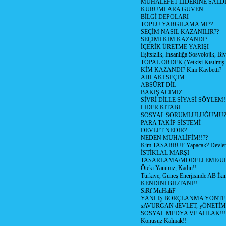
MUHALEFET LİDERİNE SALD
KURUMLARA GÜVEN
BİLGİ DEPOLARI
TOPLU YARGILAMA MI??
SEÇİM NASIL KAZANILIR??
SEÇİMİ KİM KAZANDI?
İÇERİK ÜRETME YARIŞI
Eşitsizlik, İnsanlığa Sosyolojik, Bi
TOPAL ÖRDEK (Yetkisi Kısılmış 
KİM KAZANDI? Kim Kaybetti?
AHLAKİ SEÇİM
ABSÜRT DİL
BAKIŞ ACIMIZ
SİVRİ DİLLE SİYASİ SÖYLEM!
LİDER KİTABI
SOSYAL SORUMLULUĞUMUZ!
PARA TAKİP SİSTEMİ
DEVLET NEDİR?
NEDEN MUHALİFİM!!??
Kim TASARRUF Yapacak? Devlet m
İSTİKLAL MARŞI
TASARLAMA/MODELLEME/Ü
Öteki Yanımız, Kadın!!
Türkiye, Güneş Enerjisinde AB İkin
KENDİNİ BİL/TANI!!
SıRf MuHaliF
YANLIŞ BORÇLANMA YÖNTEM
sAVURGAN dEVLET, yÖNETİM
SOSYAL MEDYA VE AHLAK!!!
Konusuz Kalmak!!