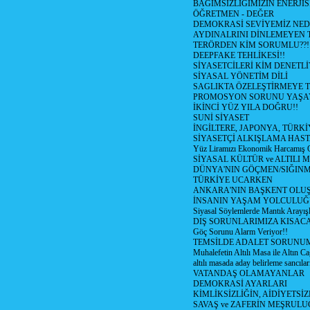
BAGIMSIZLIĞIMIZIN ENERJİS
ÖĞRETMEN - DEĞER
DEMOKRASİ SEVİYEMİZ NED
AYDINALRINI DİNLEMEYEN
TERÖRDEN KİM SORUMLU??!
DEEPFAKE TEHLİKESİ!!
SİYASETCİLERİ KİM DENETL
SİYASAL YÖNETİM DİLİ
SAGLIKTA ÖZELEŞTİRMEYE T
PROMOSYON SORUNU YAŞA
İKİNCİ YÜZ YILA DOĞRU!!
SUNİ SİYASET
İNGİLTERE, JAPONYA, TÜRK
SİYASETÇİ ALKIŞLAMA HAST
Yüz Liramızı Ekonomik Harcamış 
SİYASAL KÜLTÜR ve ALTILI 
DÜNYA'NIN GÖÇMEN/SIĞIN
TÜRKİYE UCARKEN
ANKARA'NIN BAŞKENT OLU
İNSANIN YAŞAM YOLCULU
Siyasal Söylemlerde Mantık Arayışl
DIŞ SORUNLARIMIZA KISACA
Göç Sorunu Alarm Veriyor!!
TEMSİLDE ADALET SORUNUM
Muhalefetin Altılı Masa ile Altın Ca
altılı masada aday belirleme sancılar
VATANDAŞ OLAMAYANLAR
DEMOKRASİ AYARLARI
KİMLİKSİZLİĞİN, AİDİYETSİ
SAVAŞ ve ZAFERİN MEŞRUL