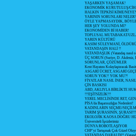
YAŞARKEN YAŞAMAK!
EKONOMİK KURUTULUŞ/Cİ
HALKIN TEPKİSİ KİME/NEYE?
YARININ SORUNLARI NELER
ÖYLE YAPMASAYDIK, BÖYLE
HER ŞEY YOLUNDA MI?
EKONOMİDEN Bİ HABER!
TOPLUSAL MUTABAKAT/UZL
YAREN KÜLTÜRÜ
KASIM SÜLEYMANİ, ÖLDÜR
VATANDAŞIN HALİ !!
VATANDAŞLIK (Vatandaş nasıl ol
ÜÇ SORUN (Suriye, D. Akdeniz, 
SORUNLAR, ÇÖZÜMLER
Kent Hayatını Kolaylaştıracak Basi
ASGARİ ÜCRET, ASGARİ GEÇ
SORUN YOK!! YOK MU?!
FİYATLAR NASIL İNER, NASI
ÇİN BASKISI
ABD, AKLIYLA BİRLİKTE HU
!!!EŞİTSİZLİK!!!
YEREL MECLİSİNDE RET, GEN
PİSA'da Başarısızlığın Nedenleri!
KADINLARIN SEÇME//SEÇİL
TARIM ŞURASININ, ŞURASI!!!
EKOLOJİK KAOSA DOĞRU HI
Üniversiteli İşsizlerimiz
DÜNYA ROBOTLAŞIYOR
CHP’yi Tartışmak Çok Güzel Oluy
VATANDAŞ DARALDI!! (Vatandaş