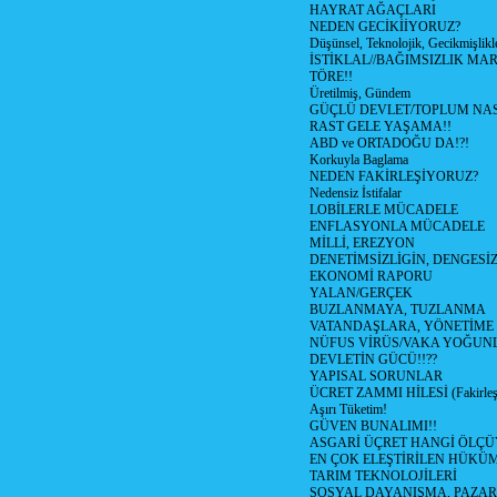
HAYRAT AĞAÇLARI
NEDEN GECİKİİYORUZ?
Düşünsel, Teknolojik, Gecikmişlikle
İSTİKLAL//BAĞIMSIZLIK MAR
TÖRE!!
Üretilmiş, Gündem
GÜÇLÜ DEVLET/TOPLUM NAS
RAST GELE YAŞAMA!!
ABD ve ORTADOĞU DA!?!
Korkuyla Baglama
NEDEN FAKİRLEŞİYORUZ?
Nedensiz İstifalar
LOBİLERLE MÜCADELE
ENFLASYONLA MÜCADELE
MİLLİ, EREZYON
DENETİMSİZLİGİN, DENGESİZ
EKONOMİ RAPORU
YALAN/GERÇEK
BUZLANMAYA, TUZLANMA
VATANDAŞLARA, YÖNETİME
NÜFUS VİRÜS/VAKA YOĞUN
DEVLETİN GÜCÜ!!??
YAPISAL SORUNLAR
ÜCRET ZAMMI HİLESİ (Fakirle
Aşırı Tüketim!
GÜVEN BUNALIMI!!
ASGARİ ÜÇRET HANGİ ÖLÇÜ
EN ÇOK ELEŞTİRİLEN HÜKÜ
TARIM TEKNOLOJİLERİ
SOSYAL DAYANIŞMA, PAZAR