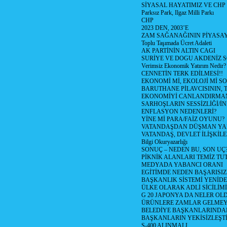
SİYASAL HAYATIMIZ VE CHP
Parksız Park, Ilgaz Milli Parkı
CHP
2023 DEN, 2003’E
ZAM SAĞANAĞININ PİYASAY
Toplu Taşımada Ücret Adaleti
AK PARTİNİN ALTIN CAGI
SURİYE VE DOGU AKDENİZ 
Verimsiz Ekonomik Yatırım Nedir?
CENNETİN TERK EDİLMESİ!!
EKONOMİ Mİ, EKOLOJİ Mİ 
BARUTHANE PİLAVCISININ, 
EKONOMİYİ CANLANDIRMANI
SARHOŞLARIN SESSİZLİĞİ/İNİ
ENFLASYON NEDENLERİ?
YİNE Mİ PARA/FAİZ OYUNU?
VATANDAŞDAN DÜŞMAN Y
VATANDAŞ, DEVLET İLİŞKİLE
Bilgi Okuryazarlığı
SONUÇ – NEDEN BU, SON UÇ
PİKNİK ALANLARI TEMİZ TU
MEDYADA YABANCI ORANI
EGİTİMDE NEDEN BAŞARISIZ
BAŞKANLIK SİSTEMİ YENİDE
ÜLKE OLARAK ADLİ SİCİLİM
G 20 JAPONYA DA NELER OLDU? 
ÜRÜNLERE ZAMLAR GELMEYE B
BELEDİYE BAŞKANLARINDAN
BAŞKANLARIN YEKİSİZLEŞTİ
S-400 ALINMALI