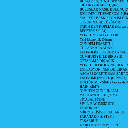
BORÇLA UÇTUK, ÖDERKEN D
ÇIĞLIK (Vatandaşın Çığlığı)
BULUŞLAR NASIL BULUNUR
DELİ DEVLET SENDROMU (Büyük
MALİYET BASKISININ İŞLE
SORUN NASIL ÇÖZÜLÜR?
TARİH DEN KOPMAK (Hafızasız
RECETESİZ İLAÇ
YÖNETİM ZAFİYETLERİ
Yeni Ekonomik Dönem
GÜNDEM ESARETİ -1
CHP ANKARA ADAYI
EKONOMİK SORUNDAN NASIL
CUMHURİYETLE BİR ASIR
ORTALAMA DIŞ ACIK
YÖNETİCİLERDEN NE, BEKLİ
ENFLASYON İNER DE, ÇIKA
ASGARİ ÜCRETE ZAM ŞART O
EKONOMİ (Nasıl Düştü, Nasıl Çı
KÜLTÜR MEVSİMİ (Ankara da Kül
HAİN KİM??
NÜVİT'İN GÜNLÜKLERİ
YAPILANLAR BOŞA MI?
SİYASAL FİTNE
SİVİL, BAGIMSIZ STÖ
DEMOKRASİ
MİKRO (KİŞİSEL) TASARRUF
PARA TAKİP SİSTEMİ
TASARRUF
KAREDENİZ EN İYİLERİ