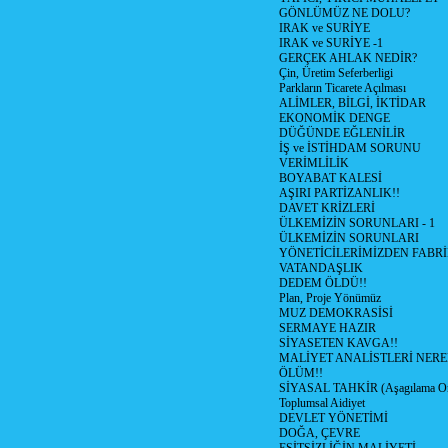
GÖNLÜMÜZ NE DOLU?
IRAK ve SURİYE
IRAK ve SURİYE -1
GERÇEK AHLAK NEDİR?
Çin, Üretim Seferberligi
Parkların Ticarete Açılması
ALİMLER, BİLGİ, İKTİDAR
EKONOMİK DENGE
DÜĞÜNDE EĞLENİLİR
İŞ ve İSTİHDAM SORUNU
VERİMLİLİK
BOYABAT KALESİ
AŞIRI PARTİZANLIK!!
DAVET KRİZLERİ
ÜLKEMİZİN SORUNLARI - 1
ÜLKEMİZİN SORUNLARI
YÖNETİCİLERİMİZDEN FABRİ
VATANDAŞLIK
DEDEM ÖLDÜ!!
Plan, Proje Yönümüz
MUZ DEMOKRASİSİ
SERMAYE HAZIR
SİYASETEN KAVGA!!
MALİYET ANALİSTLERİ NERE
ÖLÜM!!
SİYASAL TAHKİR (Aşagılama Onu
Toplumsal Aidiyet
DEVLET YÖNETİMİ
DOĞA, ÇEVRE