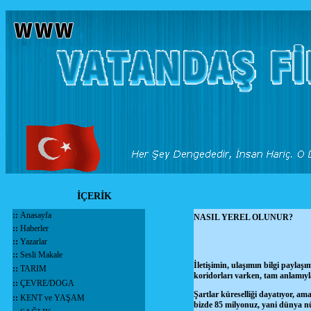
İÇERİK
::
Anasayfa
NASIL YEREL OLUNUR?
::
Haberler
::
Yazarlar
::
Sesli Makale
İletişimin, ulaşımın bilgi paylaş
::
TARIM
koridorları varken, tam anlamıyl
::
ÇEVRE/DOGA
Şartlar küreselliği dayatıyor, a
::
KENT ve YAŞAM
bizde 85 milyonuz, yani dünya n