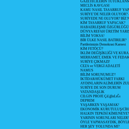
GAZETECİLERİN TUTUKLAN
MECLİS KAVGASI
KAMU NASIL TASARRUF YAP
SURİYE’DE NELER OLUYOR? – 1
SURİYEDE NE OLUYOR? BİZ 
KİM TASARRUF YAPACAK?
HABAERLEŞME ÖZGÜRLÜĞÜN
DÜNYA REFAH ÜRETİM YARIŞ
BİLİM YOKSA!
BİR ÜLKE NASIL BATIRILIR?
Partilerimizin Demokrasi Karnesi
KİM FETÖCÜ?
İKLİM DEĞİŞİKLİĞİ VE KURA
MERHAMET, EMEK VE FEDA
SURİYE ÇIKMAZI!
CEZA ve VERGİ ADALETİ
NAMUS
BİLİM SORUNUMUZ!!
İKTİDAR/HÜKÜMET FARKI
AYDINLARIN/ALİMLERİN ZUL
SURİYE DE SON DURUM
VATANDAŞLIK
CILGIN PROJE ÇıLğInLıĞı
DEPREM
YAŞARKEN YAŞAMAK!
EKONOMİK KURUTULUŞ/Cİ
HALKIN TEPKİSİ KİME/NEYE?
YARININ SORUNLARI NELER
ÖYLE YAPMASAYDIK, BÖYLE
HER ŞEY YOLUNDA MI?