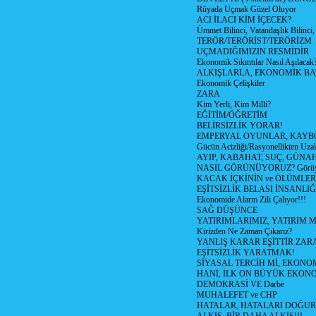
Rüyada Uçmak Güzel Oluyor
ACI İLACI KİM İÇECEK?
Ümmet Bilinci, Vatandaşlık Bilinci, 
TERÖR/TERÖRİST/TERÖRİZM
UÇMADIĞIMIZIN RESMİDİR
Ekonomik Sıkıntılar Nasıl Aşılacak
ALKIŞLARLA, EKONOMİK BAT
Ekonomik Çelişkiler
ZARA
Kim Yerli, Kim Milli?
EĞİTİM/ÖĞRETİM
BELİRSİZLİK YORAR!
EMPERYAL OYUNLAR, KAYB
Gücün Acizliği/Rasyonellikten Uzak
AYIP, KABAHAT, SUÇ, GÜNAH (
NASIL GÖRÜNÜYORUZ? Görüyo
KACAK İÇKİNİN ve ÖLÜMLER
EŞİTSİZLİK BELASI İNSANL
Ekonomide Alarm Zili Çalıyor!!!
SAĞ DÜŞÜNCE
YATIRIMLARIMIZ, YATIRIM M
Kirizden Ne Zaman Çıkarız?
YANLIŞ KARAR EŞİTTİR ZARA
EŞİTSİZLİK YARATMAK!
SİYASAL TERCİH Mİ, EKONO
HANİ, İLK ON BÜYÜK EKON
DEMOKRASİ VE Darbe
MUHALEFET ve CHP
HATALAR, HATALARI DOĞUR