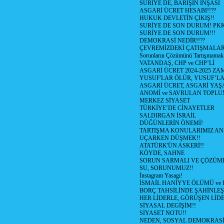
SURİYE DE, BARIŞIN İNŞASI
ASGARİ ÜCRET HESABI!!??
HUKUK DEVLETİN ÇIKIŞ!!
SURİYE DE SON DURUM! PK
SURİYE DE SON DURUM!!!
DEMOKRASİ NEDİR!!??
ÇEVREMİZDEKİ ÇATIŞMALAR (S
Sorunların Çözümünü Tartışmamak
VATANDAŞ, CHP ve CHP’Lİ
ASGARİ ÜCRET 2024-2025 Z
YUSUF'LAR ÖLÜR, YUSUF’LA
ASGARİ ÜCRET, ASGARİ YAŞ
ANOMİ ve SAVRULAN TOPLU
MERKEZ SİYASET
TÜRKİYE’DE CİNAYETLER
SALDIRGAN İSRAİL
DÜĞÜNLERİN ÖNEMİ!
TARTIŞMA KONULARIMIZ AN
UÇARKEN DÜŞMEK!!
ATATÜRK'ÜN ASKERİ!!
KÖYDE, SAHNE
SORUN SARMALI VE ÇÖZÜML
SU, SORUNUMUZ!!
İnstagram Yasagı!
İSMAİL HANİYYE ÖLÜMÜ ve
BORÇ TAHSİLİNDE ŞAHİNLEŞ
HER LİDERLE, GÖRÜŞEN LİDE
SİYASAL DEGİŞİM!!
SİYASET NOTU!!
NEDEN, SOSYAL DEMOKRASİ