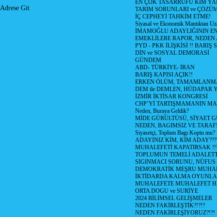
EN ÇOK TASARRUFU KİM YA
Adrese Git
TARIM SORUNLARI ve ÇÖZÜ
İÇ CEPHEYİ TAHKİM ETME!
Siyasal ve Ekonomik Mantıktan Uz
İMAMOĞLU ADAYLIĞININ EN
EMEKLİLERE RAPOR, NEDEN
PYD - PKK İLİŞKİSİ !! BARIŞ 
DİN ve SOSYAL DEMORASİ
GÜNDEM
ABD- TÜRKİYE- İRAN
BARIŞ KAPISI AÇIK!!
ERKEN ÖLÜM, TAMAMLANMA
DEM ile DEMLEN, HÜDAPAR
İZMİR İKTİSAR KONGRESİ
CHP’Yİ TARTIŞMAMANIN MAL
Neden, Buraya Geldik?
MİDE GÜRÜLTÜSÜ, SİYAET 
NEDEN, BAGIMSIZ VE TARAF
Siyasetçi, Toplum Bagı Koptu mu?
ADAYINIZ KİM, KİM ADAY???
MUHALEFETİ KAPATIRSAK !!
TOPLUMUN TEMELİ ADALETTİ
SIGINMACI SORUNU, NÜFUS
DEMOKRATİK MEŞRU MUHAL
İKTİDARDA KALMA OYUNLA
MUHALEFETE MUHALEFET H
ORTA DOGU ve SURİYE
2024 BİLİMSEL GELİŞMELER
NEDEN FAKİRLEŞTİK?!?!?
NEDEN FAKİRLEŞİYORUZ?!?!