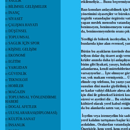
::
SAĞLIK
etkilemeliyiz… Bunu beçeremiyor
::
BİLİMSEL GELİŞMELER
Bazı konuları anlayabilmek için 
::
İNANÇ
yönetimini siyasetçiler ve bürokrat
örgütlü vatandaşlar örgütsüz vat
::
SİYASET
yapan meslek mensubu vatandaşla
::
ÇALIŞMA HAYATI
benimseyen, benimsemeyen vatanda
::
DÜŞÜNSEL
da, benimsemeyenlerin oranı çok
::
TOPLUMSAL
Yerelligi de bölerek inceleyelim, 
::
SAGLIK İÇİN SPOR
bunlarıda içine alan evrensel, y
::
KİŞİSEL GELİŞİM
Bütün bu ayakların üzerinde durd
::
EKONOMİ
trilyon dolar dış ticaret acığı v
krizler anında daha iyi anlaşılıyo
::
EGİTİM
bizim gibi liyakati, yasayı, huk
::
YARGIDAN
adamlarına, kendi müttehitlerine
varsayıyorlar… İşte olmuyor görü
::
GÜVENLİK
var, yok makam vermişseniz… Ülke
::
TEKNOLOJİ
elimde cep telefonu, bu yazıyı y
::
HOBİLER
sunulan dini maske giydirilmiş k
ne kadar vahiyi dikkate alırsa a
::
MAĞAZİN
için dini ile geleneksel kütürü 
::
TOPLUMSAL YÖNLENDİRME
süresi ve ayetleri dir… Bu söyl
HABERİ
kültürel olarak yerel kabul ettiğ
::
DOGAL AFETLER
da bu alanlarda zaten var, o z
::
ULUSLARARASI(DİPLOMASİ)
İsyelim veya istemeyelim biz sad
::
KÜLTÜR-SANAT
yerel kalalım tartışması başlar ki
acılalalım.. Oralardan vatandaşlar
::
İNSANLIK
Önerisiyle, hem yerel, hem evre