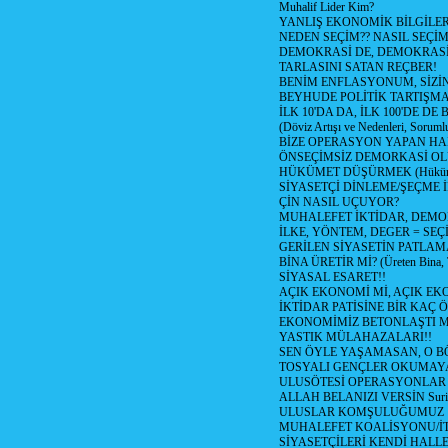
Muhalif Lider Kim?
YANLIŞ EKONOMİK BİLGİLE
NEDEN SEÇİM?? NASIL SEÇİM
DEMOKRASİ DE, DEMOKRASİ
TARLASINI SATAN REÇBER!
BENİM ENFLASYONUM, SİZ
BEYHUDE POLİTİK TARTIŞMA
İLK 10'DA DA, İLK 100'DE D
(Döviz Artışı ve Nedenleri, Sorumlu
BİZE OPERASYON YAPAN HA
ÖNSEÇİMSİZ DEMORKASİ OL
HÜKÜMET DÜŞÜRMEK (Hükümet
SİYASETÇİ DİNLEME/ŞEÇME 
ÇİN NASIL UÇUYOR?
MUHALEFET İKTİDAR, DEMO
İLKE, YÖNTEM, DEGER = SEÇ
GERİLEN SİYASETİN PATLAM
BİNA ÜRETİR Mİ? (Üreten Bina, 
SİYASAL ESARET!!
AÇIK EKONOMİ Mİ, AÇIK EK
İKTİDAR PATİSİNE BİR KAÇ Ö
EKONOMİMİZ BETONLAŞTI M
YASTIK MÜLAHAZALARI!!
SEN ÖYLE YAŞAMASAN, O B
TOSYALI GENÇLER OKUMAY
ULUSÖTESİ OPERASYONLAR
ALLAH BELANIZI VERSİN Suriy
ULUSLAR KOMŞULUĞUMUZ
MUHALEFET KOALİSYONU/İT
SİYASETÇİLERİ KENDİ HALL