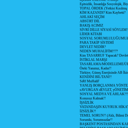
Eşitsizlik, İnsanlığa Sosyolojik, Bi
TOPAL ÖRDEK (Yetkisi Kısılmış 
KİM KAZANDI? Kim Kaybetti?
AHLAKİ SEÇİM
ABSÜRT DİL
BAKIŞ ACIMIZ
SİVRİ DİLLE SİYASİ SÖYLEM!
LİDER KİTABI
SOSYAL SORUMLULUĞUMUZ!
PARA TAKİP SİSTEMİ
DEVLET NEDİR?
NEDEN MUHALİFİM!!??
Kim TASARRUF Yapacak? Devlet m
İSTİKLAL MARŞI
TASARLAMA/MODELLEME/Ü
Öteki Yanımız, Kadın!!
Türkiye, Güneş Enerjisinde AB İkin
KENDİNİ BİL/TANI!!
SıRf MuHaliF
YANLIŞ BORÇLANMA YÖNTEM
sAVURGAN dEVLET, yÖNETİM
SOSYAL MEDYA VE AHLAK!!!
Konusuz Kalmak!!
İŞSİZLİK
VATANDAŞIN KUYRUK HİKA
İZSİZLİK!!
TEMEL SORUN!! (Aklı, Bilimi Dı
Sorumlu, Sorumsuzlar!!
BAŞKENT POSTASINDAN K