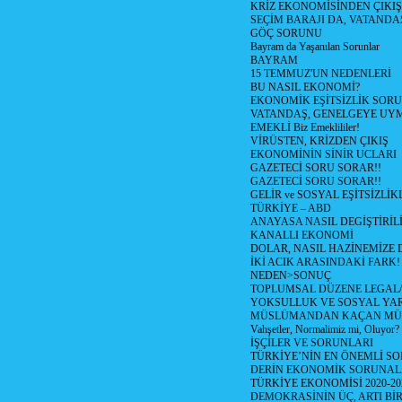
KRİZ EKONOMİSİNDEN ÇIKIŞ
SEÇİM BARAJI DA, VATANDAŞ
GÖÇ SORUNU
Bayram da Yaşanılan Sorunlar
BAYRAM
15 TEMMUZ'UN NEDENLERİ
BU NASIL EKONOMİ?
EKONOMİK EŞİTSİZLİK SOR
VATANDAŞ, GENELGEYE UY
EMEKLİ Biz Emeklililer!
VİRÜSTEN, KRİZDEN ÇIKIŞ
EKONOMİNİN SİNİR UCLARI
GAZETECİ SORU SORAR!!
GAZETECİ SORU SORAR!!
GELİR ve SOSYAL EŞİTSİZLİK
TÜRKİYE – ABD
ANAYASA NASIL DEGİŞTİRİL
KANALLI EKONOMİ
DOLAR, NASIL HAZİNEMİZE D
İKİ ACIK ARASINDAKİ FARK!
NEDEN>SONUÇ
TOPLUMSAL DÜZENE LEGAL/
YOKSULLUK VE SOSYAL Y
MÜSLÜMANDAN KAÇAN MÜ
Vahşetler, Normalimiz mi, Oluyor?
İŞÇİLER VE SORUNLARI
TÜRKİYE’NİN EN ÖNEMLİ SO
DERİN EKONOMİK SORUNA
TÜRKİYE EKONOMİSİ 2020-20
DEMOKRASİNİN ÜÇ, ARTI Bİ