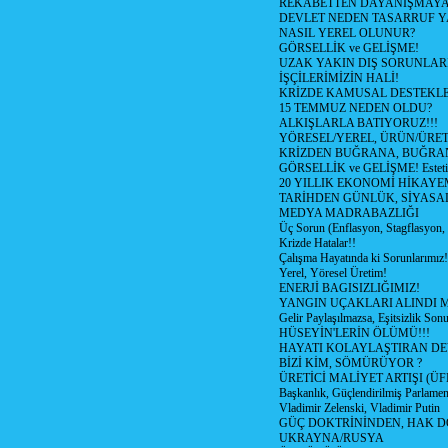
REKABETTEN DAYANIŞMAY
DEVLET NEDEN TASARRUF 
NASIL YEREL OLUNUR?
GÖRSELLİK ve GELİŞME!
UZAK YAKIN DIŞ SORUNLAR
İŞÇİLERİMİZİN HALİ!
KRİZDE KAMUSAL DESTEKL
15 TEMMUZ NEDEN OLDU?
ALKIŞLARLA BATIYORUZ!!!
YÖRESEL/YEREL, ÜRÜN/ÜRE
KRİZDEN BUĞRANA, BUĞRA
GÖRSELLİK ve GELİŞME! Estetik m
20 YILLIK EKONOMİ HİKAYEM
TARİHDEN GÜNLÜK, SİYASA
MEDYA MADRABAZLIĞI
Üç Sorun (Enflasyon, Stagflasyon,
Krizde Hatalar!!
Çalışma Hayatında ki Sorunlarımız!
Yerel, Yöresel Üretim!
ENERJİ BAGISIZLIĞIMIZ!
YANGIN UÇAKLARI ALINDI M
Gelir Paylaşılmazsa, Eşitsizlik Sonu
HÜSEYİN'LERİN ÖLÜMÜ!!!
HAYATI KOLAYLAŞTIRAN D
BİZİ KİM, SÖMÜRÜYOR ?
ÜRETİCİ MALİYET ARTIŞI (ÜF
Başkanlık, Güçlendirilmiş Parlamen
Vladimir Zelenski, Vladimir Putin
GÜÇ DOKTRİNİNDEN, HAK D
UKRAYNA/RUSYA