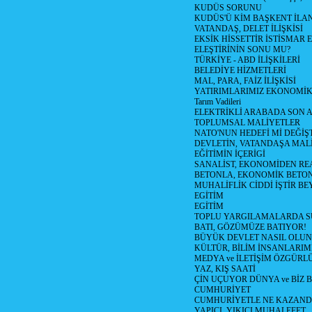
KUDÜS SORUNU
KUDÜS'Ü KİM BAŞKENT İLAN
VATANDAŞ, DELET İLİŞKİSİ
EKSİK HİSSETTİR İSTİSMAR 
ELEŞTİRİNİN SONU MU?
TÜRKİYE - ABD İLİŞKİLERİ
BELEDİYE HİZMETLERİ
MAL, PARA, FAİZ İLİŞKİSİ
YATIRIMLARIMIZ EKONOMİK
Tarım Vadileri
ELEKTRİKLİ ARABADA SON
TOPLUMSAL MALİYETLER
NATO'NUN HEDEFİ Mİ DEĞİŞT
DEVLETİN, VATANDAŞA MAL
EĞİTİMİN İÇERİGİ
SANALİST, EKONOMİDEN RE
BETONLA, EKONOMİK BETO
MUHALİFLİK CİDDİ İŞTİR BE
EGİTİM
EGİTİM
TOPLU YARGILAMALARDA S
BATI, GÖZÜMÜZE BATIYOR!
BÜYÜK DEVLET NASIL OLUN
KÜLTÜR, BİLİM İNSANLARIM
MEDYA ve İLETİŞİM ÖZGÜRL
YAZ, KIŞ SAATİ
ÇİN UÇUYOR DÜNYA ve BİZ
CUMHURİYET
CUMHURİYETLE NE KAZAND
YAPICI, YIKICI MUHALEFET