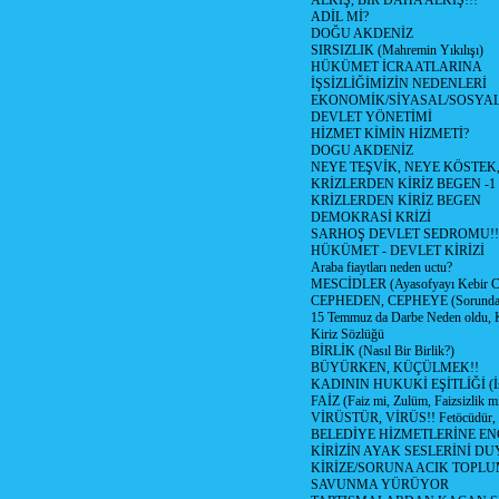
ALKIŞ, BİR DAHA ALKIŞ!!!
ADİL Mİ?
DOĞU AKDENİZ
SIRSIZLIK (Mahremin Yıkılışı)
HÜKÜMET İCRAATLARINA
İŞSİZLİĞİMİZİN NEDENLERİ
EKONOMİK/SİYASAL/SOSYA
DEVLET YÖNETİMİ
HİZMET KİMİN HİZMETİ?
DOGU AKDENİZ
NEYE TEŞVİK, NEYE KÖSTEK
KRİZLERDEN KİRİZ BEGEN -1
KRİZLERDEN KİRİZ BEGEN
DEMOKRASİ KRİZİ
SARHOŞ DEVLET SEDROMU!!
HÜKÜMET - DEVLET KİRİZİ
Araba fiaytları neden uctu?
MESCİDLER (Ayasofyayı Kebir C
CEPHEDEN, CEPHEYE (Sorundan
15 Temmuz da Darbe Neden oldu, 
Kiriz Sözlüğü
BİRLİK (Nasıl Bir Birlik?)
BÜYÜRKEN, KÜÇÜLMEK!!
KADININ HUKUKİ EŞİTLİĞİ (İsta
FAİZ (Faiz mi, Zulüm, Faizsizlik m
VİRÜSTÜR, VİRÜS!! Fetöcüdür, 
BELEDİYE HİZMETLERİNE E
KİRİZİN AYAK SESLERİNİ D
KİRİZE/SORUNA ACIK TOPL
SAVUNMA YÜRÜYOR