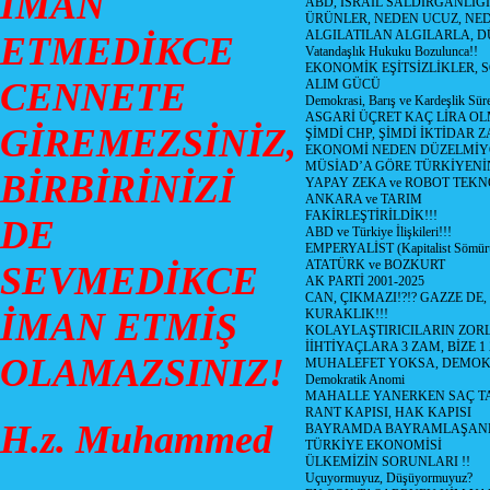
İMAN
ABD, İSRAİL SALDIRGANLIĞI
ÜRÜNLER, NEDEN UCUZ, NED
ALGILATILAN ALGILARLA, D
ETMEDİKCE
Vatandaşlık Hukuku Bozulunca!!
EKONOMİK EŞİTSİZLİKLER, 
CENNETE
ALIM GÜCÜ
Demokrasi, Barış ve Kardeşlik Süre
ASGARİ ÜÇRET KAÇ LİRA OL
GİREMEZSİNİZ,
ŞİMDİ CHP, ŞİMDİ İKTİDAR Z
EKONOMİ NEDEN DÜZELMİY
MÜSİAD’A GÖRE TÜRKİYENİ
BİRBİRİNİZİ
YAPAY ZEKA ve ROBOT TEKN
ANKARA ve TARIM
FAKİRLEŞTİRİLDİK!!!
DE
ABD ve Türkiye İlişkileri!!!
EMPERYALİST (Kapitalist Sömü
ATATÜRK ve BOZKURT
SEVMEDİKCE
AK PARTİ 2001-2025
CAN, ÇIKMAZI!?!? GAZZE DE,
İMAN ETMİŞ
KURAKLIK!!!
KOLAYLAŞTIRICILARIN ZORL
İİHTİYAÇLARA 3 ZAM, BİZE 1
OLAMAZSINIZ!
MUHALEFET YOKSA, DEMOK
Demokratik Anomi
MAHALLE YANERKEN SAÇ T
RANT KAPISI, HAK KAPISI
H.z. Muhammed
BAYRAMDA BAYRAMLAŞAN
TÜRKİYE EKONOMİSİ
ÜLKEMİZİN SORUNLARI !!
Uçuyormuyuz, Düşüyormuyuz?