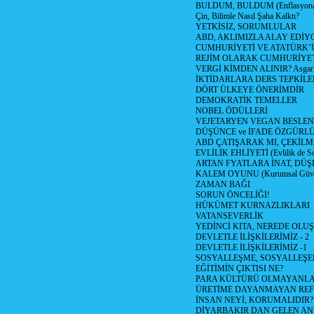
BULDUM, BULDUM (Enflasyona 
Çin, Bilimle Nasıl Şaha Kalktı?
YETKİSİZ, SORUMLULAR
ABD, AKLIMIZLA ALAY EDİYO
CUMHURİYETİ VE ATATÜRK’
REJİM OLARAK CUMHURİYE
VERGİ KİMDEN ALINIR? Asgari 
İKTİDARLARA DERS TEPKİLE
DÖRT ÜLKEYE ÖNERİMDİR
DEMOKRATİK TEMELLER
NOBEL ÖDÜLLERİ
VEJETARYEN VEGAN BESLE
DÜŞÜNCE ve İFADE ÖZGÜRL
ABD ÇATIŞARAK MI, ÇEKİLME
EVLİLİK EHLİYETİ (Evlilik de Sor
ARTAN FYATLARA İNAT, DÜ
KALEM OYUNU (Kurumsal Güvenil
ZAMAN BAĞI
SORUN ÖNCELİĞİ!
HÜKÜMET KURNAZLIKLARI
VATANSEVERLİK
YEDİNCİ KITA, NEREDE OLU
DEVLETLE İLİŞKİLERİMİZ - 2
DEVLETLE İLİŞKİLERİMİZ -1
SOSYALLEŞME, SOSYALLEŞ
EĞİTİMİN ÇIKTISI NE?
PARA KÜLTÜRÜ OLMAYANLA
ÜRETİME DAYANMAYAN REF
İNSAN NEYİ, KORUMALIDIR?
DİYARBAKIR DAN GELEN AN