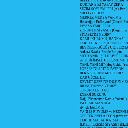
BELEDİYE BAŞKANI SEÇİMİ 
KURTAR BİZİ YAPAY ZEKA
SEÇİM SÖYLEMLERİ (Ak Parti)
MİLLİYETÇİLİK
MERKEZ MEDYA VAR MI?
Hissettiğim Enflasyon! (Gerçek En
PİYASA EMİCİLERİ
ZORUNLU SİYASET (Özgür Seç
SİYASETİM NEDİR?
KAMU KURUMU, BANKASI
TARİH ETKİLER (Alzaymırlı Topl
BEYİNLER GÖÇÜYOR, SERM
Ankara Kasder-Fed de Bir gün
MEDYANIN İŞÇİ HABERLERİ
2018 BİLİMSEL GELİŞME MU
YENİ, YENİ Mİ? (Hoş Geldin Yeni
PORŞESİNİ SATAN PATRON
BEKA SORUNU MU OLUR?
KAR GÜZEL DE
DEVLET ÜZERİNE DÜŞÜNME
BİLİM, DÜNYA VE BİZ!!
SORUN ALGI AKLI
ENERJİ SORUNU
Doğu Ekspresiyle Kars’a Yolculuk
İŞLETME MANTIĞI
aR -gE hALİMİZ
YANLIŞ BÜYÜME ve NEDENLE
GERÇEK ENFLASYON (fiyat artış
TARİHE MASAL KATMAK
İLKELİ/İLKESİZ SİYASET (İlkeli/