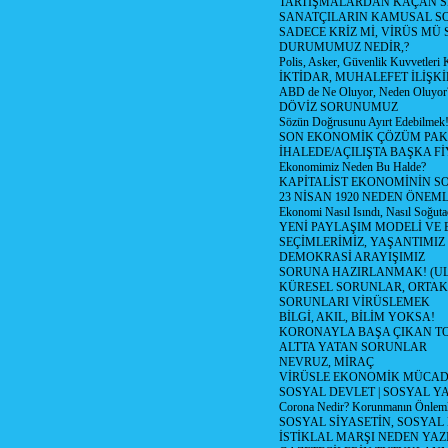
TARTIŞMALARDAN KAÇAN Sİ
SANATÇILARIN KAMUSAL S
SADECE KRİZ Mİ, VİRÜS MÜ
DURUMUMUZ NEDİR,?
Polis, Asker, Güvenlik Kuvvetleri 
İKTİDAR, MUHALEFET İLİŞKİ
ABD de Ne Oluyor, Neden Oluyor
DÖVİZ SORUNUMUZ
Sözün Doğrusunu Ayırt Edebilmek
SON EKONOMİK ÇÖZÜM PAK
İHALEDE/AÇILIŞTA BAŞKA F
Ekonomimiz Neden Bu Halde?
KAPİTALİST EKONOMİNİN S
23 NİSAN 1920 NEDEN ÖNEML
Ekonomi Nasıl Isındı, Nasıl Soğuta
YENİ PAYLAŞIM MODELİ VE
SEÇİMLERİMİZ, YAŞANTIMIZ
DEMOKRASİ ARAYIŞIMIZ
SORUNA HAZIRLANMAK! (U
KÜRESEL SORUNLAR, ORTAK
SORUNLARI VİRÜSLEMEK
BİLGİ, AKIL, BİLİM YOKSA!
KORONAYLA BAŞA ÇIKAN TO
ALTTA YATAN SORUNLAR
NEVRUZ, MİRAÇ
VİRÜSLE EKONOMİK MÜCAD
SOSYAL DEVLET | SOSYAL Y
Corona Nedir? Korunmanın Önlemle
SOSYAL SİYASETİN, SOSYAL
İSTİKLAL MARŞI NEDEN YAZI