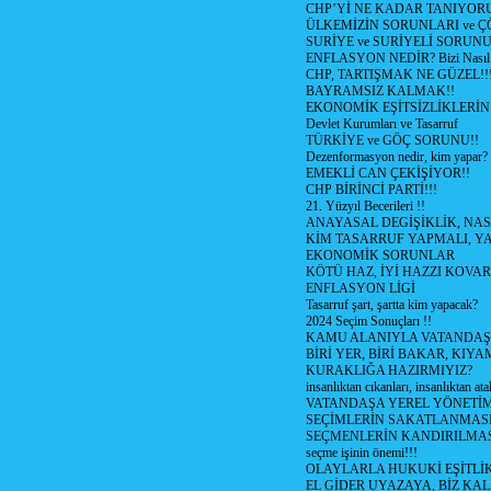
CHP’Yİ NE KADAR TANIYOR
ÜLKEMİZİN SORUNLARI ve 
SURİYE ve SURİYELİ SORUN
ENFLASYON NEDİR? Bizi Nasıl E
CHP, TARTIŞMAK NE GÜZEL!!
BAYRAMSIZ KALMAK!!
EKONOMİK EŞİTSİZLİKLERİN
Devlet Kurumları ve Tasarruf
TÜRKİYE ve GÖÇ SORUNU!!
Dezenformasyon nedir, kim yapar?
EMEKLİ CAN ÇEKİŞİYOR!!
CHP BİRİNCİ PARTİ!!!
21. Yüzyıl Becerileri !!
ANAYASAL DEGİŞİKLİK, NAS
KİM TASARRUF YAPMALI, YA
EKONOMİK SORUNLAR
KÖTÜ HAZ, İYİ HAZZI KOVAR?
ENFLASYON LİGİ
Tasarruf şart, şartta kim yapacak?
2024 Seçim Sonuçları !!
KAMU ALANIYLA VATANDAŞ
BİRİ YER, BİRİ BAKAR, KIYA
KURAKLIĞA HAZIRMIYIZ?
insanlıktan cıkanları, insanlıktan ata
VATANDAŞA YEREL YÖNETİ
SEÇİMLERİN SAKATLANMASI
SEÇMENLERİN KANDIRILMAS
seçme işinin önemi!!!
OLAYLARLA HUKUKİ EŞİTLİK 
EL GİDER UYAZAYA, BİZ KAL