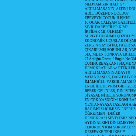
MEDYAMIZIN HALİ!!??
ALTILI MASANIN, ALTINI D
ADİL, DÜZENE NE OLDU?
EBEVEYN ÇOCUK İLİŞKİSİ
10 OCAK ÇALIŞAN GAZETEC
SİVİL DARBECİLER KİM?
İKTİDAR MI, ÜLKEMİ?
SURİYE DÜĞÜMÜ ÇÖZÜLÜY
EKONOMİK UÇUŞLAR DÜŞME
ZENGİN SAYISI İKİ, FAKİR S
ÇIKARILMIŞ SORUNLAR, YA
SEÇİMDEN SONRAYA ERTEL
27 Aralığın Önemi!! Bugün Ne Ol
CUMHURBAŞKANI SEÇME YA
DEMOKRATLAR ve ÖTEKİLER
ALTILI MASANIN ADAYI !!
VATANDAŞLIK, DAGITILIYOR
İMAMOĞLU YARGILAMASI Ü
ENERJİDE DEVRİM GİBİ GEL
BEBEK GELİNLER, DİN İSTİS
SİYASAL NİTELİK SORUNUM
EN ÇOK YAZDIĞIM KONULA
YENİ ANAYASA TASLAGI Altılı
BAGIMSIZLIĞIMIZIN ENERJİS
ÖĞRETMEN - DEĞER
DEMOKRASİ SEVİYEMİZ NED
AYDINALRINI DİNLEMEYEN
TERÖRDEN KİM SORUMLU??!
DEEPFAKE TEHLİKESİ!!