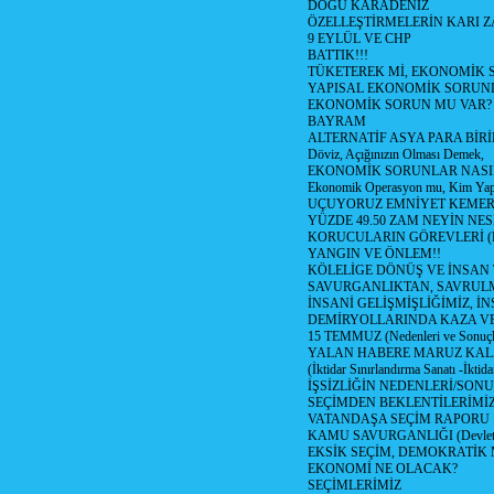
DOĞU KARADENİZ
ÖZELLEŞTİRMELERİN KARI Z
9 EYLÜL VE CHP
BATTIK!!!
TÜKETEREK Mİ, EKONOMİK 
YAPISAL EKONOMİK SORUN
EKONOMİK SORUN MU VAR?
BAYRAM
ALTERNATİF ASYA PARA BİRİ
Döviz, Açığınızın Olması Demek,
EKONOMİK SORUNLAR NASIL
Ekonomik Operasyon mu, Kim Yap
UÇUYORUZ EMNİYET KEMERİN
YÜZDE 49.50 ZAM NEYİN NES
KORUCULARIN GÖREVLERİ (Polis
YANGIN VE ÖNLEM!!
KÖLELİGE DÖNÜŞ VE İNSAN 
SAVURGANLIKTAN, SAVRULM
İNSANİ GELİŞMİŞLİĞİMİZ, İ
DEMİRYOLLARINDA KAZA V
15 TEMMUZ (Nedenleri ve Sonuçl
YALAN HABERE MARUZ KA
(İktidar Sınırlandırma Sanatı -İktida
İŞSİZLİĞİN NEDENLERİ/SON
SEÇİMDEN BEKLENTİLERİMİZ
VATANDAŞA SEÇİM RAPORU
KAMU SAVURGANLIĞI (Devlet n
EKSİK SEÇİM, DEMOKRATİK 
EKONOMİ NE OLACAK?
SEÇİMLERİMİZ