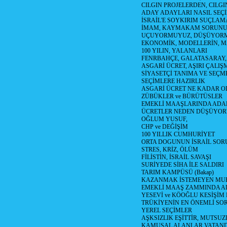
CILGIN PROJELERDEN, CILGIN
ADAY ADAYLARI NASIL SEÇİ
İSRAİL'E SOYKIRIM SUÇLAMA
İMAM, KAYMAKAM SORUN
UÇUYORMUYUZ, DÜŞÜYORM
EKONOMİK, MODELLERİN, MA
100 YILIN, YALANLARI
FENRBAHÇE, GALATASARAY,
ASGARİ ÜCRET, AŞIRI ÇALIŞ
SİYASETÇİ TANIMA VE SEÇME
SEÇİMLERE HAZIRLIK
ASGARİ ÜCRET NE KADAR OLM
ZÜBÜKLER ve BÜRÜTÜSLER
EMEKLİ MAAŞLARINDA ADA
ÜCRETLER NEDEN DÜŞÜYOR
OĞLUM YUSUF,
CHP ve DEĞİŞİM
100 YILLIK CUMHURİYET
ORTA DOGUNUN İSRAİL SO
STRES, KRİZ, ÖLÜM
FİLİSTİN, İSRAİL SAVAŞI
SURİYEDE SİHA İLE SALDIRI
TARIM KAMPÜSÜ (Bakap)
KAZANMAK İSTEMEYEN MU
EMEKLİ MAAŞ ZAMMINDA A
YESEVİ ve KÖOĞLU KESİŞİM
TRÜKİYENİN EN ÖNEMLİ SO
YEREL SEÇİMLER
AŞKSIZLIK EŞİTTİR, MUTSUZ
KAMUSAL ALANLAR VATAND