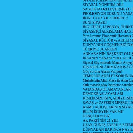
SİYASETCİLERİ KİM DENETL
SİYASAL YÖNETİM DİLİ
SAGLIKTA ÖZELEŞTİRMEYE T
PROMOSYON SORUNU YAŞA
İKİNCİ YÜZ YILA DOĞRU!!
SUNİ SİYASET
İNGİLTERE, JAPONYA, TÜRK
SİYASETÇİ ALKIŞLAMA HAST
Yüz Liramızı Ekonomik Harcamış 
SİYASAL KÜLTÜR ve ALTILI 
DÜNYA'NIN GÖÇMEN/SIĞIN
TÜRKİYE UCARKEN
ANKARA'NIN BAŞKENT OLU
İNSANIN YAŞAM YOLCULU
Siyasal Söylemlerde Mantık Arayışl
DIŞ SORUNLARIMIZA KISACA
Göç Sorunu Alarm Veriyor!!
TEMSİLDE ADALET SORUNUM
Muhalefetin Altılı Masa ile Altın Ca
altılı masada aday belirleme sancılar
VATANDAŞ OLAMAYANLAR
DEMOKRASİ AYARLARI
KİMLİKSİZLİĞİN, AİDİYETSİ
SAVAŞ ve ZAFERİN MEŞRUL
KAMU AÇILIŞLARININ SİYAS
BİLİM İSTEYEN VAR MI?
GENÇLER ve BİZ
AK PARTİ'NİN 21 YILI
UZAY GÜNEŞ ENERJİ SİSTEM
DÜNYADAN BAKINCA NASI