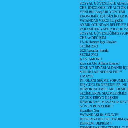
SOSYAL GÜVENLİKTE ADALE
CHP, İDEOLOJİSİ VE ALTI OK 
YENİ BİR BAŞARI YÖNTEMİ
EKONOMİK EŞİTSİZLİKLER 
VATANDAŞ VERGİ İLİŞKİSİ
AYRIK OTUNDAN BELEDİYE
PARAMİTER YAPILAR ve RUS
SOSYAL GÜVENLİĞİMİZ (SGK
CHP ve DEĞİŞİM
15-16 Haziran İşçi Olayları
SEÇİM 2023
2023 bakanlar kurulu
SEÇİM 2023
KASTAMONU
Ziya Zat Abi, Alllaha Emanet!
DİKKAT! SİYASİ ALDANIŞ İÇİ
SORUNLAR NEDENLERİ!!!
1 MAYIS
İYİ OLANI SEÇME SORUMLU
DIŞ GÜÇLER NEREDELER, NE
DEMOKRATIMSILARI, DEMOK
SEÇİMLERDE SEÇİMLERİMİZ!
ÇOCUK EBEYN İLİŞKİSİ
DEMOKRASİ MASASI ile DEV
GÜVEN BUNALIMI!!!
Siyasilere Not
VATANDAŞLIK SINAVI!!!
DEPREMZEDELERE YADIM için
DEPREM, DEPREM !!
DEMOKRASİNİN TEMELİ, GÜÇ