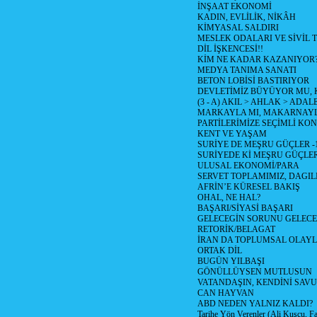
İNŞAAT EKONOMİ
KADIN, EVLİLİK, NİKÂH
KİMYASAL SALDIRI
MESLEK ODALARI VE SİVİL
DİL İŞKENCESİ!!
KİM NE KADAR KAZANIYOR
MEDYA TANIMA SANATI
BETON LOBİSİ BASTIRIYOR
DEVLETİMİZ BÜYÜYOR MU,
(3 - A) AKIL > AHLAK > ADAL
MARKAYLA MI, MAKARNAYLA
PARTİLERİMİZE SEÇİMLİ KO
KENT VE YAŞAM
SURİYE DE MEŞRU GÜÇLER -
SURİYEDE Kİ MEŞRU GÜÇLE
ULUSAL EKONOMİ/PARA
SERVET TOPLAMIMIZ, DAGIL
AFRİN’E KÜRESEL BAKIŞ
OHAL, NE HAL?
BAŞARI/SİYASİ BAŞARI
GELECEGİN SORUNU GELECEK
RETORİK/BELAGAT
İRAN DA TOPLUMSAL OLAY
ORTAK DİL
BUGÜN YILBAŞI
GÖNÜLLÜYSEN MUTLUSUN
VATANDAŞIN, KENDİNİ SAV
CAN HAYVAN
ABD NEDEN YALNIZ KALDI?
Tarihe Yön Verenler (Ali Kuşçu, Fa