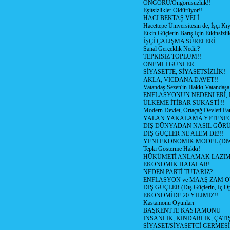
ÖNGÖRÜ/Öngörüsüzlük!!
Eşitsizlikler Öldürüyor!!
HACI BEKTAŞ VELİ
Hacettepe Üniversitesin de, İşçi Kıy
Etkin Güçlerin Barış İçin Etkinsizlik
İŞÇİ ÇALIŞMA SÜRELERİ
Sanal Gerçeklik Nedir?
TEPKİSİZ TOPLUM!!
ÖNEMLİ GÜNLER
SİYASETTE, SİYASETSİZLİK!
AKLA, VİCDANA DAVET!!
Vatandaş Sezen'in Hakkı Vatandaşa
ENFLASYONUN NEDENLERİ, N
ÜLKEME İTİBAR SUKASTİ !!
Modern Devlet, Ortaçağ Devleti Far
YALAN YAKALAMA YETENEG
DIŞ DÜNYADAN NASIL GÖR
DIŞ GÜÇLER NE ALEM DE!!!
YENİ EKONOMİK MODEL (Dövize
Tepki Gösterme Hakkı!
HÜKÜMETİ ANLAMAK LAZI
EKONOMİK HATALAR!
NEDEN PARTİ TUTARIZ?
ENFLASYON ve MAAŞ ZAM 
DIŞ GÜÇLER (Dış Güçlerin, İç O
EKONOMİDE 20 YILIMIZ!!
Kastamonu Oyunları
BAŞKENTTE KASTAMONU
İNSANLIK, KİNDARLIK, ÇATI
SİYASET/SİYASETCİ GERMESİ