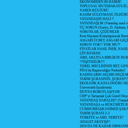
EKONOMİDEN Bİ HABER!
TOPLUSAL MUTABAKAT/UZL
YAREN KÜLTÜRÜ
KASIM SÜLEYMANİ, ÖLDÜR
VATANDAŞIN HALİ !!
VATANDAŞLIK (Vatandaş nasıl ol
ÜÇ SORUN (Suriye, D. Akdeniz, 
SORUNLAR, ÇÖZÜMLER
Kent Hayatını Kolaylaştıracak Basi
ASGARİ ÜCRET, ASGARİ GEÇ
SORUN YOK!! YOK MU?!
FİYATLAR NASIL İNER, NASI
ÇİN BASKISI
ABD, AKLIYLA BİRLİKTE HU
!!!EŞİTSİZLİK!!!
YEREL MECLİSİNDE RET, GEN
PİSA'da Başarısızlığın Nedenleri!
KADINLARIN SEÇME//SEÇİL
TARIM ŞURASININ, ŞURASI!!!
EKOLOJİK KAOSA DOĞRU HI
Üniversiteli İşsizlerimiz
DÜNYA ROBOTLAŞIYOR
CHP’yi Tartışmak Çok Güzel Oluy
VATANDAŞ DARALDI!! (Vatandaş
VATANDAŞA ve HÜKÜMETE R
CUMHURBAŞKANIMIZI ŞAK
TARIM ŞURASI 2-3
TÜRKİYE ve ABD, NEREYE?
ADALET ARAYIŞI!!
2019 DA NE KADAR ORMANIM