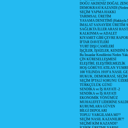
DOĞU AKDENİZ DOĞAL ZENG
DEMOKRASİ KAZANDI (Neden D
SEÇİM YAPMA HAKKI
TARIMSAL ÜRETİM
YASAMA DENETİMİ (Hakkıyla Me
İMALAT SANAYİDE ÜRETİM
SAĞLIKTA İLLER ARASI HAS
KALKINMA ve ADALET
KIYAMET GİBİ ÇEVRE RAPO
İFTAR DAVETLERİ
YURT DIŞI CAMİLERİ
İŞÇİLER, İŞSİZLER, KENDİN
Bu İnsanlar Kendilerini Neden Yak
ÇİN KÜRESELLEŞMESİ
ELEŞTİRİ, ELEŞTİRİLMEZLİK
HOŞ GÖRÜYE ATILAN YUMR
100 YILINDA 1919''A NASIL G
HUKUK, DEMOKRASİ, SEÇİM
SEÇİM İPTALİ SORUNU ÜZER
TÜRKÇÜLÜK GÜNÜ
SENDİKA ve İŞ HAYATI -2
SENDİKA ve İŞ HAYATI
EKONOMİK YÖNÜMÜZ
MUHALEFET LİDERİNE SALD
KURUMLARA GÜVEN
BİLGİ DEPOLARI
TOPLU YARGILAMA MI??
SEÇİM NASIL KAZANILIR??
SEÇİMİ KİM KAZANDI?
İÇERİK ÜRETME YARIŞI