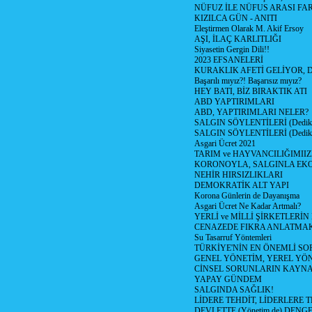
NÜFUZ İLE NÜFUS ARASI FA
KIZILCA GÜN - ANITI
Eleştirmen Olarak M. Akif Ersoy
AŞI, İLAÇ KARLITLIĞI
Siyasetin Gergin Dili!!
2023 EFSANELERİ
KURAKLIK AFETİ GELİYOR, 
Başarılı mıyız?! Başarısız mıyız?
HEY BATI, BİZ BIRAKTIK ATI
ABD YAPTIRIMLARI
ABD, YAPTIRIMLARI NELER?
SALGIN SÖYLENTİLERİ (Dediko
SALGIN SÖYLENTİLERİ (Dediko
Asgari Ücret 2021
TARIM ve HAYVANCILIĞIMII
KORONOYLA, SALGINLA EK
NEHİR HIRSIZLIKLARI
DEMOKRATİK ALT YAPI
Korona Günlerin de Dayanışma
Asgari Ücret Ne Kadar Artmalı?
YERLİ ve MİLLİ ŞİRKETLERİ
CENAZEDE FIKRA ANLATMA
Su Tasarruf Yöntemleri
TÜRKİYE'NİN EN ÖNEMLİ SO
GENEL YÖNETİM, YEREL YÖ
CİNSEL SORUNLARIN KAYN
YAPAY GÜNDEM
SALGINDA SAĞLIK!
LİDERE TEHDİT, LİDERLERE 
DEVLETTE (Yönetim de) DENGE