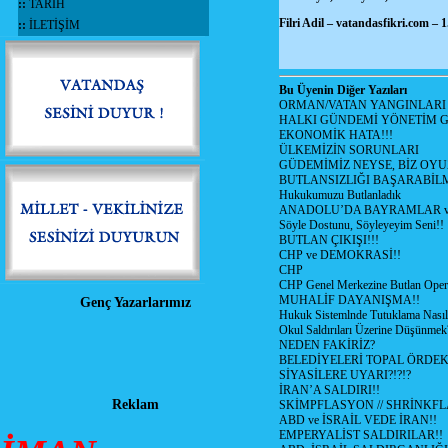
::
TARİH
Filri Adil – vatandasfikri.com – 
::
İLETİŞİM
Bu Üyenin Diğer Yazıları
ORMAN/VATAN YANGINLARI !
HALKI GÜNDEMİ YÖNETİM G
EKONOMİK HATA!!!
ÜLKEMİZİN SORUNLARI
GÜDEMİMİZ NEYSE, BİZ OYU
BUTLANSIZLIĞI BAŞARABİLM
Hukukumuzu Butlanladık
ANADOLU’DA BAYRAMLAR ve
Söyle Dostunu, Söyleyeyim Seni!!
BUTLAN ÇIKIŞI!!!
CHP ve DEMOKRASİ!!
CHP
CHP Genel Merkezine Butlan Oper
MUHALİF DAYANIŞMA!!
Genç Yazarlarımız
Hukuk Sistemlnde Tutuklama Nasıl
Okul Saldırıları Üzerine Düşünmek
NEDEN FAKİRİZ?
BELEDİYELERİ TOPAL ÖRDE
SİYASİLERE UYARI?!?!?
İRAN’A SALDIRI!!
Reklam
SKİMPFLASYON // SHRİNKF
ABD ve İSRAİL VEDE İRAN!!
EMPERYALİST SALDIRILAR!!