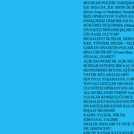
BEYHUDE POLİTİK TARTIŞMA
İLK 10'DA DA, İLK 100'DE D
(Döviz Artışı ve Nedenleri, Sorumlu
BİZE OPERASYON YAPAN HA
ÖNSEÇİMSİZ DEMORKASİ OL
HÜKÜMET DÜŞÜRMEK (Hükümet
SİYASETÇİ DİNLEME/ŞEÇME 
ÇİN NASIL UÇUYOR?
MUHALEFET İKTİDAR, DEMO
İLKE, YÖNTEM, DEGER = SEÇ
GERİLEN SİYASETİN PATLAM
BİNA ÜRETİR Mİ? (Üreten Bina, 
SİYASAL ESARET!!
AÇIK EKONOMİ Mİ, AÇIK EK
İKTİDAR PATİSİNE BİR KAÇ Ö
EKONOMİMİZ BETONLAŞTI M
YASTIK MÜLAHAZALARI!!
SEN ÖYLE YAŞAMASAN, O B
TOSYALI GENÇLER OKUMAY
ULUSÖTESİ OPERASYONLAR
ALLAH BELANIZI VERSİN Suriy
ULUSLAR KOMŞULUĞUMUZ
MUHALEFET KOALİSYONU/İT
SİYASETÇİLERİ KENDİ HALL
İNŞAAT EKONOMİ
KADIN, EVLİLİK, NİKÂH
KİMYASAL SALDIRI
MESLEK ODALARI VE SİVİL
DİL İŞKENCESİ!!
KİM NE KADAR KAZANIYOR