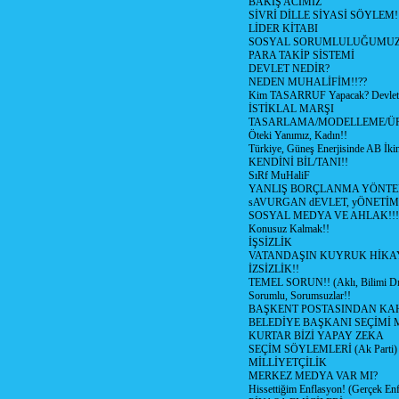
BAKIŞ ACIMIZ
SİVRİ DİLLE SİYASİ SÖYLEM!
LİDER KİTABI
SOSYAL SORUMLULUĞUMUZ!
PARA TAKİP SİSTEMİ
DEVLET NEDİR?
NEDEN MUHALİFİM!!??
Kim TASARRUF Yapacak? Devlet m
İSTİKLAL MARŞI
TASARLAMA/MODELLEME/Ü
Öteki Yanımız, Kadın!!
Türkiye, Güneş Enerjisinde AB İkin
KENDİNİ BİL/TANI!!
SıRf MuHaliF
YANLIŞ BORÇLANMA YÖNTEM
sAVURGAN dEVLET, yÖNETİM
SOSYAL MEDYA VE AHLAK!!!
Konusuz Kalmak!!
İŞSİZLİK
VATANDAŞIN KUYRUK HİKA
İZSİZLİK!!
TEMEL SORUN!! (Aklı, Bilimi Dı
Sorumlu, Sorumsuzlar!!
BAŞKENT POSTASINDAN K
BELEDİYE BAŞKANI SEÇİMİ 
KURTAR BİZİ YAPAY ZEKA
SEÇİM SÖYLEMLERİ (Ak Parti)
MİLLİYETÇİLİK
MERKEZ MEDYA VAR MI?
Hissettiğim Enflasyon! (Gerçek En