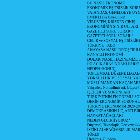
BU NASIL EKONOMİ?
EKONOMİK EŞİTSİZLİK SOR
VATANDAŞ, GENELGEYE UY
EMEKLİ Biz Emeklililer!
VİRÜSTEN, KRİZDEN ÇIKIŞ
EKONOMİNİN SİNİR UCLARI
GAZETECİ SORU SORAR!!
GAZETECİ SORU SORAR!!
GELİR ve SOSYAL EŞİTSİZLİK
TÜRKİYE – ABD
ANAYASA NASIL DEGİŞTİRİL
KANALLI EKONOMİ
DOLAR, NASIL HAZİNEMİZE D
İKİ ACIK ARASINDAKİ FARK!
NEDEN>SONUÇ
TOPLUMSAL DÜZENE LEGAL/
YOKSULLUK VE SOSYAL Y
MÜSLÜMANDAN KAÇAN MÜ
Vahşetler, Normalimiz mi, Oluyor?
İŞÇİLER VE SORUNLARI
TÜRKİYE’NİN EN ÖNEMLİ SO
DERİN EKONOMİK SORUNA
TÜRKİYE EKONOMİSİ 2020-20
DEMOKRASİNİN ÜÇ, ARTI Bİ
HAYRAT AĞAÇLARI
NEDEN GECİKİİYORUZ?
Düşünsel, Teknolojik, Gecikmişlikle
İSTİKLAL//BAĞIMSIZLIK MAR
TÖRE!!
Üretilmiş, Gündem