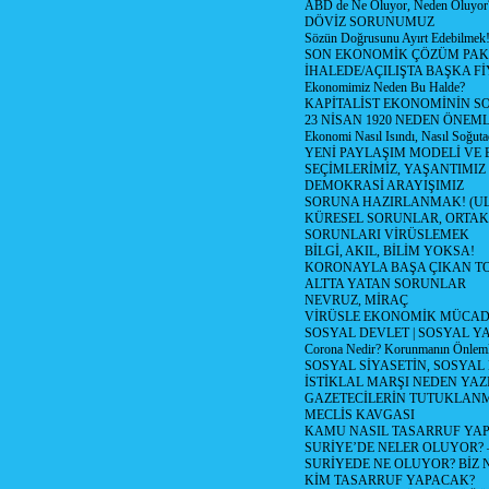
ABD de Ne Oluyor, Neden Oluyor
DÖVİZ SORUNUMUZ
Sözün Doğrusunu Ayırt Edebilmek
SON EKONOMİK ÇÖZÜM PAK
İHALEDE/AÇILIŞTA BAŞKA F
Ekonomimiz Neden Bu Halde?
KAPİTALİST EKONOMİNİN S
23 NİSAN 1920 NEDEN ÖNEML
Ekonomi Nasıl Isındı, Nasıl Soğuta
YENİ PAYLAŞIM MODELİ VE
SEÇİMLERİMİZ, YAŞANTIMIZ
DEMOKRASİ ARAYIŞIMIZ
SORUNA HAZIRLANMAK! (U
KÜRESEL SORUNLAR, ORTAK
SORUNLARI VİRÜSLEMEK
BİLGİ, AKIL, BİLİM YOKSA!
KORONAYLA BAŞA ÇIKAN TO
ALTTA YATAN SORUNLAR
NEVRUZ, MİRAÇ
VİRÜSLE EKONOMİK MÜCAD
SOSYAL DEVLET | SOSYAL Y
Corona Nedir? Korunmanın Önlemle
SOSYAL SİYASETİN, SOSYAL
İSTİKLAL MARŞI NEDEN YAZI
GAZETECİLERİN TUTUKLAN
MECLİS KAVGASI
KAMU NASIL TASARRUF YAP
SURİYE’DE NELER OLUYOR? – 1
SURİYEDE NE OLUYOR? BİZ 
KİM TASARRUF YAPACAK?