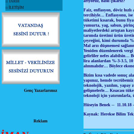
arıyoruz, nasıl çıkarız?
::
TARİH
::
İLETİŞİM
Faiz, enflasyon, döviz hızl
tercihiyle… Enflasyonu, ise 
tüketimi kısarak, bunu fiy
yumurta, yag, sabun, pirinç
maliyetlerdeki artıştan kay
tarımda üretimi ürün üreti
çeyreğini, kimi durumda %
Mal arzı düşmemesi sağlanma
Yeniden düzenlenerek vergi v
gelirliler nefes alabilsin… 
lira alanlardan %-3-3.5, 10 
alınmalıdır… Böylece ekonom
Bizim kısa vadede sonuç ala
yapımız, hemde tecrübemiz d
teknolojik, yazılım, yapay z
gelişmelerle… Kısacası tüke
Genç Yazarlarımız
teknoloji için yatırımlarla,
Hüseyin Benek -- 11.10.18 
Kaynak: Herekse Bilim Tekno
Reklam