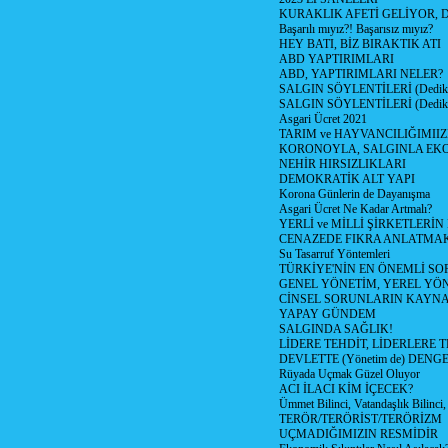
KURAKLIK AFETİ GELİYOR, 
Başarılı mıyız?! Başarısız mıyız?
HEY BATI, BİZ BIRAKTIK ATI
ABD YAPTIRIMLARI
ABD, YAPTIRIMLARI NELER?
SALGIN SÖYLENTİLERİ (Dediko
SALGIN SÖYLENTİLERİ (Dediko
Asgari Ücret 2021
TARIM ve HAYVANCILIĞIMII
KORONOYLA, SALGINLA EK
NEHİR HIRSIZLIKLARI
DEMOKRATİK ALT YAPI
Korona Günlerin de Dayanışma
Asgari Ücret Ne Kadar Artmalı?
YERLİ ve MİLLİ ŞİRKETLERİ
CENAZEDE FIKRA ANLATMA
Su Tasarruf Yöntemleri
TÜRKİYE'NİN EN ÖNEMLİ SO
GENEL YÖNETİM, YEREL YÖ
CİNSEL SORUNLARIN KAYN
YAPAY GÜNDEM
SALGINDA SAĞLIK!
LİDERE TEHDİT, LİDERLERE 
DEVLETTE (Yönetim de) DENGE
Rüyada Uçmak Güzel Oluyor
ACI İLACI KİM İÇECEK?
Ümmet Bilinci, Vatandaşlık Bilinci, 
TERÖR/TERÖRİST/TERÖRİZM
UÇMADIĞIMIZIN RESMİDİR