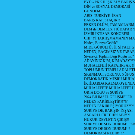
PYD - PKK İLİŞKİSİ !! BARIŞ 
DİN ve SOSYAL DEMORASİ
GÜNDEM
ABD- TÜRKİYE- İRAN
BARIŞ KAPISI AÇIK!!
ERKEN ÖLÜM, TAMAMLANMA
DEM ile DEMLEN, HÜDAPAR
İZMİR İKTİSAR KONGRESİ
CHP’Yİ TARTIŞMAMANIN MAL
Neden, Buraya Geldik?
MİDE GÜRÜLTÜSÜ, SİYAET 
NEDEN, BAGIMSIZ VE TARAF
Siyasetçi, Toplum Bagı Koptu mu?
ADAYINIZ KİM, KİM ADAY???
MUHALEFETİ KAPATIRSAK !!
TOPLUMUN TEMELİ ADALETTİ
SIGINMACI SORUNU, NÜFUS
DEMOKRATİK MEŞRU MUHAL
İKTİDARDA KALMA OYUNLA
MUHALEFETE MUHALEFET H
ORTA DOGU ve SURİYE
2024 BİLİMSEL GELİŞMELER
NEDEN FAKİRLEŞTİK?!?!?
NEDEN FAKİRLEŞİYORUZ?!?!
SURİYE DE, BARIŞIN İNŞASI
ASGARİ ÜCRET HESABI!!??
HUKUK DEVLETİN ÇIKIŞ!!
SURİYE DE SON DURUM! PK
SURİYE DE SON DURUM!!!
DEMOKRASİ NEDİR!!??