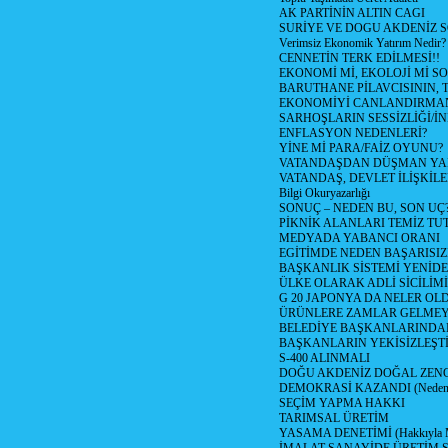
AK PARTİNİN ALTIN CAGI
SURİYE VE DOGU AKDENİZ 
Verimsiz Ekonomik Yatırım Nedir?
CENNETİN TERK EDİLMESİ!!
EKONOMİ Mİ, EKOLOJİ Mİ 
BARUTHANE PİLAVCISININ, 
EKONOMİYİ CANLANDIRMANI
SARHOŞLARIN SESSİZLİĞİ/İNİ
ENFLASYON NEDENLERİ?
YİNE Mİ PARA/FAİZ OYUNU?
VATANDAŞDAN DÜŞMAN Y
VATANDAŞ, DEVLET İLİŞKİLE
Bilgi Okuryazarlığı
SONUÇ – NEDEN BU, SON UÇ
PİKNİK ALANLARI TEMİZ TU
MEDYADA YABANCI ORANI
EGİTİMDE NEDEN BAŞARISIZ
BAŞKANLIK SİSTEMİ YENİDE
ÜLKE OLARAK ADLİ SİCİLİM
G 20 JAPONYA DA NELER OLDU? 
ÜRÜNLERE ZAMLAR GELMEYE B
BELEDİYE BAŞKANLARINDAN
BAŞKANLARIN YEKİSİZLEŞTİ
S-400 ALINMALI
DOĞU AKDENİZ DOĞAL ZENG
DEMOKRASİ KAZANDI (Neden D
SEÇİM YAPMA HAKKI
TARIMSAL ÜRETİM
YASAMA DENETİMİ (Hakkıyla Me