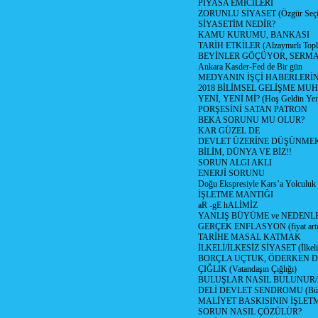
PİYASA EMİCİLERİ
ZORUNLU SİYASET (Özgür Seç
SİYASETİM NEDİR?
KAMU KURUMU, BANKASI
TARİH ETKİLER (Alzaymırlı Topl
BEYİNLER GÖÇÜYOR, SERM
Ankara Kasder-Fed de Bir gün
MEDYANIN İŞÇİ HABERLERİ
2018 BİLİMSEL GELİŞME MU
YENİ, YENİ Mİ? (Hoş Geldin Yeni
PORŞESİNİ SATAN PATRON
BEKA SORUNU MU OLUR?
KAR GÜZEL DE
DEVLET ÜZERİNE DÜŞÜNME
BİLİM, DÜNYA VE BİZ!!
SORUN ALGI AKLI
ENERJİ SORUNU
Doğu Ekspresiyle Kars’a Yolculuk
İŞLETME MANTIĞI
aR -gE hALİMİZ
YANLIŞ BÜYÜME ve NEDENLE
GERÇEK ENFLASYON (fiyat artış
TARİHE MASAL KATMAK
İLKELİ/İLKESİZ SİYASET (İlkeli/
BORÇLA UÇTUK, ÖDERKEN D
ÇIĞLIK (Vatandaşın Çığlığı)
BULUŞLAR NASIL BULUNUR
DELİ DEVLET SENDROMU (Büyük
MALİYET BASKISININ İŞLE
SORUN NASIL ÇÖZÜLÜR?