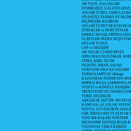
100 YILIN, YALANLARI
FENRBAHÇE, GALATASARAY,
ASGARİ ÜCRET, AŞIRI ÇALIŞ
SİYASETÇİ TANIMA VE SEÇME
SEÇİMLERE HAZIRLIK
ASGARİ ÜCRET NE KADAR OLM
ZÜBÜKLER ve BÜRÜTÜSLER
EMEKLİ MAAŞLARINDA ADA
ÜCRETLER NEDEN DÜŞÜYOR
OĞLUM YUSUF,
CHP ve DEĞİŞİM
100 YILLIK CUMHURİYET
ORTA DOGUNUN İSRAİL SO
STRES, KRİZ, ÖLÜM
FİLİSTİN, İSRAİL SAVAŞI
SURİYEDE SİHA İLE SALDIRI
TARIM KAMPÜSÜ (Bakap)
KAZANMAK İSTEMEYEN MU
EMEKLİ MAAŞ ZAMMINDA A
YESEVİ ve KÖOĞLU KESİŞİM
TRÜKİYENİN EN ÖNEMLİ SO
YEREL SEÇİMLER
AŞKSIZLIK EŞİTTİR, MUTSUZ
KAMUSAL ALANLAR VATAND
SOSYAL GÜVENLİKTE ADALE
CHP, İDEOLOJİSİ VE ALTI OK 
YENİ BİR BAŞARI YÖNTEMİ
EKONOMİK EŞİTSİZLİKLER 
VATANDAŞ VERGİ İLİŞKİSİ