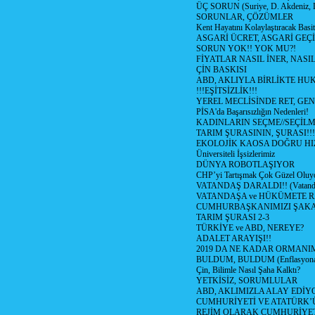
ÜÇ SORUN (Suriye, D. Akdeniz, 
SORUNLAR, ÇÖZÜMLER
Kent Hayatını Kolaylaştıracak Basi
ASGARİ ÜCRET, ASGARİ GEÇ
SORUN YOK!! YOK MU?!
FİYATLAR NASIL İNER, NASI
ÇİN BASKISI
ABD, AKLIYLA BİRLİKTE HU
!!!EŞİTSİZLİK!!!
YEREL MECLİSİNDE RET, GEN
PİSA'da Başarısızlığın Nedenleri!
KADINLARIN SEÇME//SEÇİL
TARIM ŞURASININ, ŞURASI!!!
EKOLOJİK KAOSA DOĞRU HI
Üniversiteli İşsizlerimiz
DÜNYA ROBOTLAŞIYOR
CHP’yi Tartışmak Çok Güzel Oluy
VATANDAŞ DARALDI!! (Vatandaş
VATANDAŞA ve HÜKÜMETE R
CUMHURBAŞKANIMIZI ŞAK
TARIM ŞURASI 2-3
TÜRKİYE ve ABD, NEREYE?
ADALET ARAYIŞI!!
2019 DA NE KADAR ORMANIM
BULDUM, BULDUM (Enflasyona 
Çin, Bilimle Nasıl Şaha Kalktı?
YETKİSİZ, SORUMLULAR
ABD, AKLIMIZLA ALAY EDİYO
CUMHURİYETİ VE ATATÜRK’
REJİM OLARAK CUMHURİYE