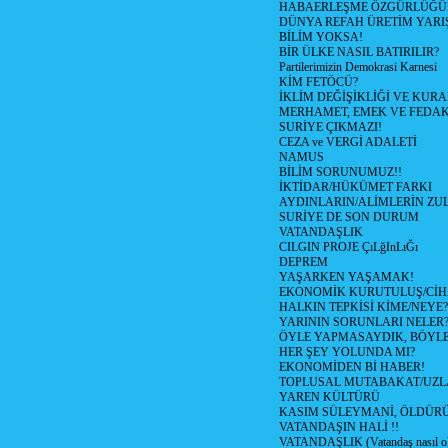
HABAERLEŞME ÖZGÜRLÜĞÜN
DÜNYA REFAH ÜRETİM YARIŞ
BİLİM YOKSA!
BİR ÜLKE NASIL BATIRILIR?
Partilerimizin Demokrasi Karnesi
KİM FETÖCÜ?
İKLİM DEĞİŞİKLİĞİ VE KURA
MERHAMET, EMEK VE FEDA
SURİYE ÇIKMAZI!
CEZA ve VERGİ ADALETİ
NAMUS
BİLİM SORUNUMUZ!!
İKTİDAR/HÜKÜMET FARKI
AYDINLARIN/ALİMLERİN ZUL
SURİYE DE SON DURUM
VATANDAŞLIK
CILGIN PROJE ÇıLğInLıĞı
DEPREM
YAŞARKEN YAŞAMAK!
EKONOMİK KURUTULUŞ/Cİ
HALKIN TEPKİSİ KİME/NEYE?
YARININ SORUNLARI NELER
ÖYLE YAPMASAYDIK, BÖYLE
HER ŞEY YOLUNDA MI?
EKONOMİDEN Bİ HABER!
TOPLUSAL MUTABAKAT/UZL
YAREN KÜLTÜRÜ
KASIM SÜLEYMANİ, ÖLDÜR
VATANDAŞIN HALİ !!
VATANDAŞLIK (Vatandaş nasıl ol