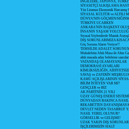
İNGİLTERE, JAPONYA, TÜRK
SİYASETÇİ ALKIŞLAMA HAST
Yüz Liramızı Ekonomik Harcamış 
SİYASAL KÜLTÜR ve ALTILI 
DÜNYA'NIN GÖÇMEN/SIĞIN
TÜRKİYE UCARKEN
ANKARA'NIN BAŞKENT OLU
İNSANIN YAŞAM YOLCULU
Siyasal Söylemlerde Mantık Arayışl
DIŞ SORUNLARIMIZA KISACA
Göç Sorunu Alarm Veriyor!!
TEMSİLDE ADALET SORUNUM
Muhalefetin Altılı Masa ile Altın Ca
altılı masada aday belirleme sancılar
VATANDAŞ OLAMAYANLAR
DEMOKRASİ AYARLARI
KİMLİKSİZLİĞİN, AİDİYETSİ
SAVAŞ ve ZAFERİN MEŞRUL
KAMU AÇILIŞLARININ SİYAS
BİLİM İSTEYEN VAR MI?
GENÇLER ve BİZ
AK PARTİ'NİN 21 YILI
UZAY GÜNEŞ ENERJİ SİSTEM
DÜNYADAN BAKINCA NASI
REKABETTEN DAYANIŞMAY
DEVLET NEDEN TASARRUF 
NASIL YEREL OLUNUR?
GÖRSELLİK ve GELİŞME!
UZAK YAKIN DIŞ SORUNLAR
İŞÇİLERİMİZİN HALİ!