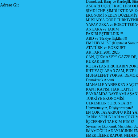
Demokrasi, Barış ve Kardeşlik Süre
Adrese Git
ASGARİ ÜÇRET KAÇ LİRA OL
ŞİMDİ CHP, ŞİMDİ İKTİDAR Z
EKONOMİ NEDEN DÜZELMİY
MÜSİAD’A GÖRE TÜRKİYENİ
YAPAY ZEKA ve ROBOT TEKN
ANKARA ve TARIM
FAKİRLEŞTİRİLDİK!!!
ABD ve Türkiye İlişkileri!!!
EMPERYALİST (Kapitalist Sömü
ATATÜRK ve BOZKURT
AK PARTİ 2001-2025
CAN, ÇIKMAZI!?!? GAZZE DE,
KURAKLIK!!!
KOLAYLAŞTIRICILARIN ZORL
İİHTİYAÇLARA 3 ZAM, BİZE 1
MUHALEFET YOKSA, DEMOK
Demokratik Anomi
MAHALLE YANERKEN SAÇ T
RANT KAPISI, HAK KAPISI
BAYRAMDA BAYRAMLAŞAN
TÜRKİYE EKONOMİSİ
ÜLKEMİZİN SORUNLARI !!
Uçuyormuyuz, Düşüyormuyuz?
EN ÇOK TASARRUFU KİM YA
TARIM SORUNLARI ve ÇÖZÜ
İÇ CEPHEYİ TAHKİM ETME!
Siyasal ve Ekonomik Mantıktan Uz
İMAMOĞLU ADAYLIĞININ EN
EMEKLİLERE RAPOR, NEDEN