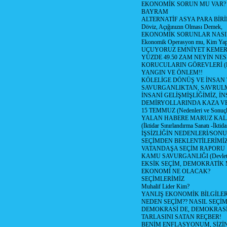
EKONOMİK SORUN MU VAR?
BAYRAM
ALTERNATİF ASYA PARA BİRİ
Döviz, Açığınızın Olması Demek,
EKONOMİK SORUNLAR NASIL
Ekonomik Operasyon mu, Kim Yap
UÇUYORUZ EMNİYET KEMERİN
YÜZDE 49.50 ZAM NEYİN NES
KORUCULARIN GÖREVLERİ (Polis
YANGIN VE ÖNLEM!!
KÖLELİGE DÖNÜŞ VE İNSAN 
SAVURGANLIKTAN, SAVRULM
İNSANİ GELİŞMİŞLİĞİMİZ, İ
DEMİRYOLLARINDA KAZA V
15 TEMMUZ (Nedenleri ve Sonuçl
YALAN HABERE MARUZ KA
(İktidar Sınırlandırma Sanatı -İktida
İŞSİZLİĞİN NEDENLERİ/SON
SEÇİMDEN BEKLENTİLERİMİZ
VATANDAŞA SEÇİM RAPORU
KAMU SAVURGANLIĞI (Devlet n
EKSİK SEÇİM, DEMOKRATİK 
EKONOMİ NE OLACAK?
SEÇİMLERİMİZ
Muhalif Lider Kim?
YANLIŞ EKONOMİK BİLGİLE
NEDEN SEÇİM?? NASIL SEÇİM
DEMOKRASİ DE, DEMOKRASİ
TARLASINI SATAN REÇBER!
BENİM ENFLASYONUM, SİZ