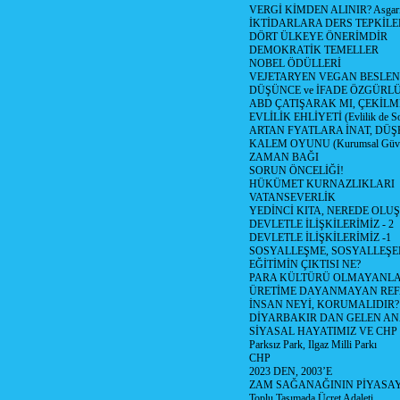
VERGİ KİMDEN ALINIR? Asgari 
İKTİDARLARA DERS TEPKİLE
DÖRT ÜLKEYE ÖNERİMDİR
DEMOKRATİK TEMELLER
NOBEL ÖDÜLLERİ
VEJETARYEN VEGAN BESLE
DÜŞÜNCE ve İFADE ÖZGÜRL
ABD ÇATIŞARAK MI, ÇEKİLME
EVLİLİK EHLİYETİ (Evlilik de Sor
ARTAN FYATLARA İNAT, DÜ
KALEM OYUNU (Kurumsal Güvenil
ZAMAN BAĞI
SORUN ÖNCELİĞİ!
HÜKÜMET KURNAZLIKLARI
VATANSEVERLİK
YEDİNCİ KITA, NEREDE OLU
DEVLETLE İLİŞKİLERİMİZ - 2
DEVLETLE İLİŞKİLERİMİZ -1
SOSYALLEŞME, SOSYALLEŞ
EĞİTİMİN ÇIKTISI NE?
PARA KÜLTÜRÜ OLMAYANLA
ÜRETİME DAYANMAYAN REF
İNSAN NEYİ, KORUMALIDIR?
DİYARBAKIR DAN GELEN AN
SİYASAL HAYATIMIZ VE CHP
Parksız Park, Ilgaz Milli Parkı
CHP
2023 DEN, 2003’E
ZAM SAĞANAĞININ PİYASAY
Toplu Taşımada Ücret Adaleti