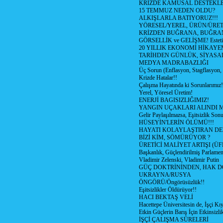
KRİZDE KAMUSAL DESTEKL
15 TEMMUZ NEDEN OLDU?
ALKIŞLARLA BATIYORUZ!!!
YÖRESEL/YEREL, ÜRÜN/ÜRE
KRİZDEN BUĞRANA, BUĞRA
GÖRSELLİK ve GELİŞME! Estetik m
20 YILLIK EKONOMİ HİKAYEM
TARİHDEN GÜNLÜK, SİYASA
MEDYA MADRABAZLIĞI
Üç Sorun (Enflasyon, Stagflasyon,
Krizde Hatalar!!
Çalışma Hayatında ki Sorunlarımız!
Yerel, Yöresel Üretim!
ENERJİ BAGISIZLIĞIMIZ!
YANGIN UÇAKLARI ALINDI M
Gelir Paylaşılmazsa, Eşitsizlik Sonu
HÜSEYİN'LERİN ÖLÜMÜ!!!
HAYATI KOLAYLAŞTIRAN D
BİZİ KİM, SÖMÜRÜYOR ?
ÜRETİCİ MALİYET ARTIŞI (ÜF
Başkanlık, Güçlendirilmiş Parlamen
Vladimir Zelenski, Vladimir Putin
GÜÇ DOKTRİNİNDEN, HAK D
UKRAYNA/RUSYA
ÖNGÖRÜ/Öngörüsüzlük!!
Eşitsizlikler Öldürüyor!!
HACI BEKTAŞ VELİ
Hacettepe Üniversitesin de, İşçi Kıy
Etkin Güçlerin Barış İçin Etkinsizlik
İŞÇİ ÇALIŞMA SÜRELERİ