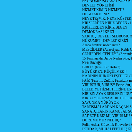
EKONOMİK/SİYASAL/SOSYA
DEVLET YÖNETİMİ
HİZMET KİMİN HİZMETİ?
DOGU AKDENİZ
NEYE TEŞVİK, NEYE KÖSTEK
KRİZLERDEN KİRİZ BEGEN -1
KRİZLERDEN KİRİZ BEGEN
DEMOKRASİ KRİZİ
SARHOŞ DEVLET SEDROMU!!
HÜKÜMET - DEVLET KİRİZİ
Araba fiaytları neden uctu?
MESCİDLER (Ayasofyayı Kebir C
CEPHEDEN, CEPHEYE (Sorundan
15 Temmuz da Darbe Neden oldu, 
Kiriz Sözlüğü
BİRLİK (Nasıl Bir Birlik?)
BÜYÜRKEN, KÜÇÜLMEK!!
KADININ HUKUKİ EŞİTLİĞİ (İsta
FAİZ (Faiz mi, Zulüm, Faizsizlik m
VİRÜSTÜR, VİRÜS!! Fetöcüdür, 
BELEDİYE HİZMETLERİNE E
KİRİZİN AYAK SESLERİNİ D
KİRİZE/SORUNA ACIK TOPL
SAVUNMA YÜRÜYOR
TARTIŞMALARDAN KAÇAN Sİ
SANATÇILARIN KAMUSAL S
SADECE KRİZ Mİ, VİRÜS MÜ
DURUMUMUZ NEDİR,?
Polis, Asker, Güvenlik Kuvvetleri 
İKTİDAR, MUHALEFET İLİŞKİ