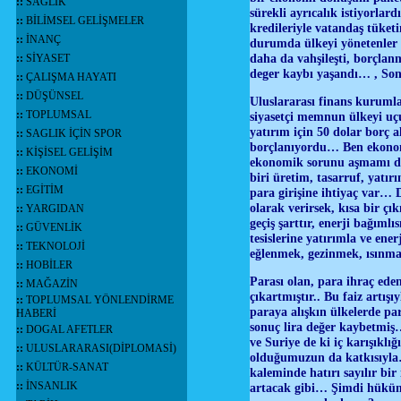
::
SAĞLIK
sürekli ayrıcalık istiyorlar
::
BİLİMSEL GELİŞMELER
kredileriyle vatandaş tüket
::
İNANÇ
durumda ülkeyi yönetenler
daha da vahşileşti, borçlan
::
SİYASET
deger kaybı yaşandı… , Son
::
ÇALIŞMA HAYATI
::
DÜŞÜNSEL
Uluslararası finans kuruml
::
TOPLUMSAL
siyasetçi memnun ülkeyi uçu
yatırım için 50 dolar borç
::
SAGLIK İÇİN SPOR
borçlanıyordu… Ben ekonom
::
KİŞİSEL GELİŞİM
ekonomik sorunu aşmamı da
::
EKONOMİ
biri üretim, tasarruf, yatı
::
EGİTİM
para girişine ihtiyaç var… 
olarak verirsek, kısa bir ç
::
YARGIDAN
geçiş şarttır, enerji bağımlı
::
GÜVENLİK
tesislerine yatırımla ve en
::
TEKNOLOJİ
eğlenmek, gezinmek, ısınma
::
HOBİLER
Parası olan, para ihraç ede
::
MAĞAZİN
çıkartmıştır.. Bu faiz artışı
::
TOPLUMSAL YÖNLENDİRME
paraya alışkın ülkelerde pa
HABERİ
sonuç lira değer kaybetmiş
::
DOGAL AFETLER
ve Suriye de ki iç karışıklı
::
ULUSLARARASI(DİPLOMASİ)
olduğumuzun da katkısıyla…
::
KÜLTÜR-SANAT
kaleminde hatırı sayılır bi
::
İNSANLIK
artacak gibi… Şimdi hükümet