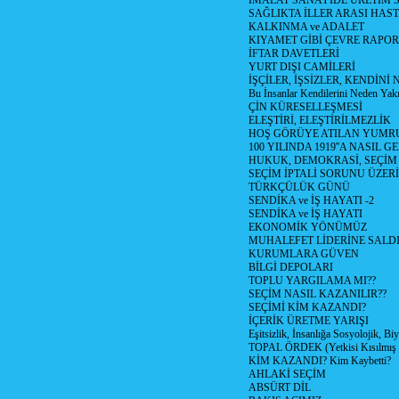
İMALAT SANAYİDE ÜRETİM
SAĞLIKTA İLLER ARASI HAS
KALKINMA ve ADALET
KIYAMET GİBİ ÇEVRE RAPO
İFTAR DAVETLERİ
YURT DIŞI CAMİLERİ
İŞÇİLER, İŞSİZLER, KENDİN
Bu İnsanlar Kendilerini Neden Yak
ÇİN KÜRESELLEŞMESİ
ELEŞTİRİ, ELEŞTİRİLMEZLİK
HOŞ GÖRÜYE ATILAN YUMR
100 YILINDA 1919''A NASIL G
HUKUK, DEMOKRASİ, SEÇİM
SEÇİM İPTALİ SORUNU ÜZER
TÜRKÇÜLÜK GÜNÜ
SENDİKA ve İŞ HAYATI -2
SENDİKA ve İŞ HAYATI
EKONOMİK YÖNÜMÜZ
MUHALEFET LİDERİNE SALD
KURUMLARA GÜVEN
BİLGİ DEPOLARI
TOPLU YARGILAMA MI??
SEÇİM NASIL KAZANILIR??
SEÇİMİ KİM KAZANDI?
İÇERİK ÜRETME YARIŞI
Eşitsizlik, İnsanlığa Sosyolojik, Bi
TOPAL ÖRDEK (Yetkisi Kısılmış 
KİM KAZANDI? Kim Kaybetti?
AHLAKİ SEÇİM
ABSÜRT DİL