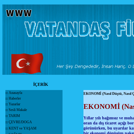
İÇERİK
::
Anasayfa
EKONOMİ (Nasıl Düştü, Nasıl Ç
::
Haberler
::
Yazarlar
EKONOMİ (Nasıl
::
Sesli Makale
::
TARIM
Yıllar yılı bağımsız ve muh
::
ÇEVRE/DOGA
oran da dış ticaret açığı b
görünürken, bu uyarılar kam
::
KENT ve YAŞAM
bir ekonomi dönüşüm paketi 