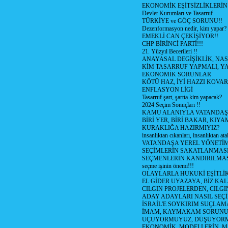
EKONOMİK EŞİTSİZLİKLERİN
Devlet Kurumları ve Tasarruf
TÜRKİYE ve GÖÇ SORUNU!!
Dezenformasyon nedir, kim yapar?
EMEKLİ CAN ÇEKİŞİYOR!!
CHP BİRİNCİ PARTİ!!!
21. Yüzyıl Becerileri !!
ANAYASAL DEGİŞİKLİK, NAS
KİM TASARRUF YAPMALI, YA
EKONOMİK SORUNLAR
KÖTÜ HAZ, İYİ HAZZI KOVAR?
ENFLASYON LİGİ
Tasarruf şart, şartta kim yapacak?
2024 Seçim Sonuçları !!
KAMU ALANIYLA VATANDAŞ
BİRİ YER, BİRİ BAKAR, KIYA
KURAKLIĞA HAZIRMIYIZ?
insanlıktan cıkanları, insanlıktan ata
VATANDAŞA YEREL YÖNETİ
SEÇİMLERİN SAKATLANMASI
SEÇMENLERİN KANDIRILMAS
seçme işinin önemi!!!
OLAYLARLA HUKUKİ EŞİTLİK 
EL GİDER UYAZAYA, BİZ KAL
CILGIN PROJELERDEN, CILGIN
ADAY ADAYLARI NASIL SEÇİ
İSRAİL'E SOYKIRIM SUÇLAMA
İMAM, KAYMAKAM SORUN
UÇUYORMUYUZ, DÜŞÜYORM
EKONOMİK, MODELLERİN, MA