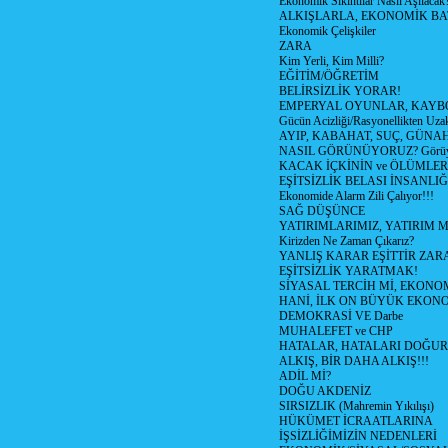
Ekonomik Sıkıntılar Nasıl Aşılacak
ALKIŞLARLA, EKONOMİK BAT
Ekonomik Çelişkiler
ZARA
Kim Yerli, Kim Milli?
EĞİTİM/ÖĞRETİM
BELİRSİZLİK YORAR!
EMPERYAL OYUNLAR, KAYB
Gücün Acizliği/Rasyonellikten Uzak
AYIP, KABAHAT, SUÇ, GÜNAH (
NASIL GÖRÜNÜYORUZ? Görüyo
KACAK İÇKİNİN ve ÖLÜMLER
EŞİTSİZLİK BELASI İNSANL
Ekonomide Alarm Zili Çalıyor!!!
SAĞ DÜŞÜNCE
YATIRIMLARIMIZ, YATIRIM M
Kirizden Ne Zaman Çıkarız?
YANLIŞ KARAR EŞİTTİR ZARA
EŞİTSİZLİK YARATMAK!
SİYASAL TERCİH Mİ, EKONO
HANİ, İLK ON BÜYÜK EKON
DEMOKRASİ VE Darbe
MUHALEFET ve CHP
HATALAR, HATALARI DOĞUR
ALKIŞ, BİR DAHA ALKIŞ!!!
ADİL Mİ?
DOĞU AKDENİZ
SIRSIZLIK (Mahremin Yıkılışı)
HÜKÜMET İCRAATLARINA
İŞSİZLİĞİMİZİN NEDENLERİ