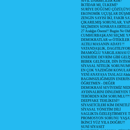
SİVİL DARBECİLER KİM?
İKTİDAR MI, ÜLKEMİ?
SURİYE DÜĞÜMÜ ÇÖZÜLÜY
EKONOMİK UÇUŞLAR DÜŞME
ZENGİN SAYISI İKİ, FAKİR S
ÇIKARILMIŞ SORUNLAR, YA
SEÇİMDEN SONRAYA ERTEL
27 Aralığın Önemi!! Bugün Ne Ol
CUMHURBAŞKANI SEÇME YA
DEMOKRATLAR ve ÖTEKİLER
ALTILI MASANIN ADAYI !!
VATANDAŞLIK, DAGITILIYOR
İMAMOĞLU YARGILAMASI Ü
ENERJİDE DEVRİM GİBİ GEL
BEBEK GELİNLER, DİN İSTİS
SİYASAL NİTELİK SORUNUM
EN ÇOK YAZDIĞIM KONULA
YENİ ANAYASA TASLAGI Altılı
BAGIMSIZLIĞIMIZIN ENERJİS
ÖĞRETMEN - DEĞER
DEMOKRASİ SEVİYEMİZ NED
AYDINALRINI DİNLEMEYEN
TERÖRDEN KİM SORUMLU??!
DEEPFAKE TEHLİKESİ!!
SİYASETCİLERİ KİM DENETL
SİYASAL YÖNETİM DİLİ
SAGLIKTA ÖZELEŞTİRMEYE T
PROMOSYON SORUNU YAŞA
İKİNCİ YÜZ YILA DOĞRU!!
SUNİ SİYASET