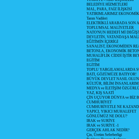
BELEDİYE HİZMETLERİ
MAL, PARA, FAİZ İLİŞKİSİ
YATIRIMLARIMIZ EKONOMİK
Tarım Vadileri
ELEKTRİKLİ ARABADA SON
TOPLUMSAL MALİYETLER
NATO'NUN HEDEFİ Mİ DEĞİŞT
DEVLETİN, VATANDAŞA MAL
EĞİTİMİN İÇERİGİ
SANALİST, EKONOMİDEN RE
BETONLA, EKONOMİK BETO
MUHALİFLİK CİDDİ İŞTİR BE
EGİTİM
EGİTİM
TOPLU YARGILAMALARDA S
BATI, GÖZÜMÜZE BATIYOR!
BÜYÜK DEVLET NASIL OLUN
KÜLTÜR, BİLİM İNSANLARIM
MEDYA ve İLETİŞİM ÖZGÜRL
YAZ, KIŞ SAATİ
ÇİN UÇUYOR DÜNYA ve BİZ
CUMHURİYET
CUMHURİYETLE NE KAZAND
YAPICI, YIKICI MUHALEFET
GÖNLÜMÜZ NE DOLU?
IRAK ve SURİYE
IRAK ve SURİYE -1
GERÇEK AHLAK NEDİR?
Çin, Üretim Seferberligi