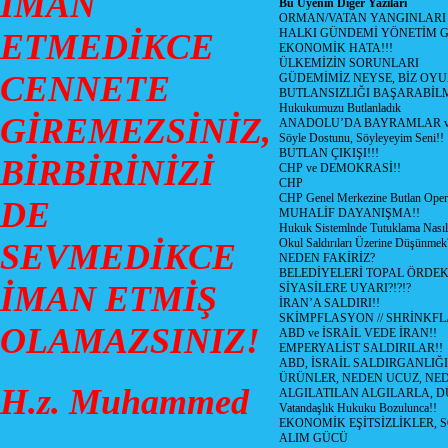
İMAN
Bu Üyenin Diğer Yazıları
ORMAN/VATAN YANGINLARI !
HALKI GÜNDEMİ YÖNETİM G
ETMEDİKCE
EKONOMİK HATA!!!
ÜLKEMİZİN SORUNLARI
CENNETE
GÜDEMİMİZ NEYSE, BİZ OYU
BUTLANSIZLIĞI BAŞARABİLM
Hukukumuzu Butlanladık
GİREMEZSİNİZ,
ANADOLU’DA BAYRAMLAR ve
Söyle Dostunu, Söyleyeyim Seni!!
BUTLAN ÇIKIŞI!!!
BİRBİRİNİZİ
CHP ve DEMOKRASİ!!
CHP
CHP Genel Merkezine Butlan Oper
DE
MUHALİF DAYANIŞMA!!
Hukuk Sistemlnde Tutuklama Nasıl
Okul Saldırıları Üzerine Düşünmek
SEVMEDİKCE
NEDEN FAKİRİZ?
BELEDİYELERİ TOPAL ÖRDE
İMAN ETMİŞ
SİYASİLERE UYARI?!?!?
İRAN’A SALDIRI!!
SKİMPFLASYON // SHRİNKF
OLAMAZSINIZ!
ABD ve İSRAİL VEDE İRAN!!
EMPERYALİST SALDIRILAR!!
ABD, İSRAİL SALDIRGANLIĞI
ÜRÜNLER, NEDEN UCUZ, NED
H.z. Muhammed
ALGILATILAN ALGILARLA, D
Vatandaşlık Hukuku Bozulunca!!
EKONOMİK EŞİTSİZLİKLER, 
ALIM GÜCÜ