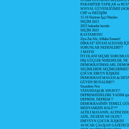
AYRIK OTUNDAN BELEDİYE
PARAMİTER YAPILAR ve RUS
SOSYAL GÜVENLİĞİMİZ (SGK
CHP ve DEĞİŞİM
15-16 Haziran İşçi Olayları
SEÇİM 2023
2023 bakanlar kurulu
SEÇİM 2023
KASTAMONU
Ziya Zat Abi, Alllaha Emanet!
DİKKAT! SİYASİ ALDANIŞ İÇİ
SORUNLAR NEDENLERİ!!!
1 MAYIS
İYİ OLANI SEÇME SORUMLU
DIŞ GÜÇLER NEREDELER, NE
DEMOKRATIMSILARI, DEMOK
SEÇİMLERDE SEÇİMLERİMİZ!
ÇOCUK EBEYN İLİŞKİSİ
DEMOKRASİ MASASI ile DEV
GÜVEN BUNALIMI!!!
Siyasilere Not
VATANDAŞLIK SINAVI!!!
DEPREMZEDELERE YADIM için
DEPREM, DEPREM !!
DEMOKRASİNİN TEMELİ, GÜÇ
MEDYAMIZIN HALİ!!??
ALTILI MASANIN, ALTINI D
ADİL, DÜZENE NE OLDU?
EBEVEYN ÇOCUK İLİŞKİSİ
10 OCAK ÇALIŞAN GAZETEC