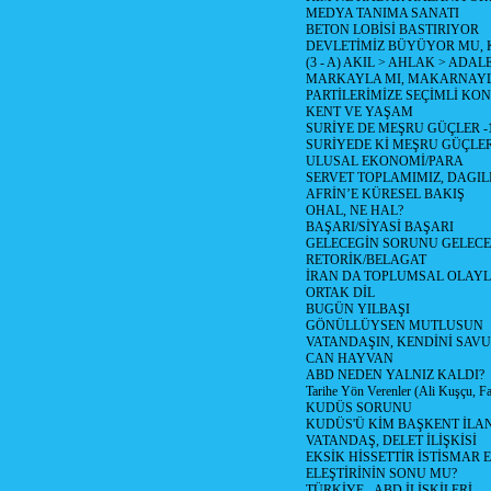
MEDYA TANIMA SANATI
BETON LOBİSİ BASTIRIYOR
DEVLETİMİZ BÜYÜYOR MU,
(3 - A) AKIL > AHLAK > ADAL
MARKAYLA MI, MAKARNAYLA
PARTİLERİMİZE SEÇİMLİ KO
KENT VE YAŞAM
SURİYE DE MEŞRU GÜÇLER -
SURİYEDE Kİ MEŞRU GÜÇLE
ULUSAL EKONOMİ/PARA
SERVET TOPLAMIMIZ, DAGIL
AFRİN’E KÜRESEL BAKIŞ
OHAL, NE HAL?
BAŞARI/SİYASİ BAŞARI
GELECEGİN SORUNU GELECEK
RETORİK/BELAGAT
İRAN DA TOPLUMSAL OLAY
ORTAK DİL
BUGÜN YILBAŞI
GÖNÜLLÜYSEN MUTLUSUN
VATANDAŞIN, KENDİNİ SAV
CAN HAYVAN
ABD NEDEN YALNIZ KALDI?
Tarihe Yön Verenler (Ali Kuşçu, Fa
KUDÜS SORUNU
KUDÜS'Ü KİM BAŞKENT İLAN
VATANDAŞ, DELET İLİŞKİSİ
EKSİK HİSSETTİR İSTİSMAR 
ELEŞTİRİNİN SONU MU?
TÜRKİYE - ABD İLİŞKİLERİ