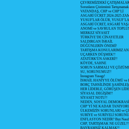
ÇEVREMİZDEKİ ÇATIŞMALAR (S
Sorunların Çözümünü Tartışmamak
VATANDAŞ, CHP ve CHP’Lİ
ASGARİ ÜCRET 2024-2025 Z
YUSUF'LAR ÖLÜR, YUSUF’LA
ASGARİ ÜCRET, ASGARİ YAŞ
ANOMİ ve SAVRULAN TOPLU
MERKEZ SİYASET
TÜRKİYE’DE CİNAYETLER
SALDIRGAN İSRAİL
DÜĞÜNLERİN ÖNEMİ!
TARTIŞMA KONULARIMIZ AN
UÇARKEN DÜŞMEK!!
ATATÜRK'ÜN ASKERİ!!
KÖYDE, SAHNE
SORUN SARMALI VE ÇÖZÜML
SU, SORUNUMUZ!!
İnstagram Yasagı!
İSMAİL HANİYYE ÖLÜMÜ ve
BORÇ TAHSİLİNDE ŞAHİNLEŞ
HER LİDERLE, GÖRÜŞEN LİDE
SİYASAL DEGİŞİM!!
SİYASET NOTU!!
NEDEN, SOSYAL DEMOKRASİ
CHP’Yİ NE KADAR TANIYOR
ÜLKEMİZİN SORUNLARI ve 
SURİYE ve SURİYELİ SORUN
ENFLASYON NEDİR? Bizi Nasıl E
CHP, TARTIŞMAK NE GÜZEL!!
BAYRAMSIZ KALMAK!!