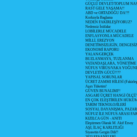
GÜÇLÜ DEVLET/TOPLUM NAS
RAST GELE YAŞAMA!!
ABD ve ORTADOĞU DA!?!
Korkuyla Baglama
NEDEN FAKİRLEŞİYORUZ?
Nedensiz İstifalar
LOBİLERLE MÜCADELE
ENFLASYONLA MÜCADELE
MİLLİ, EREZYON
DENETİMSİZLİGİN, DENGESİZ
EKONOMİ RAPORU
YALAN/GERÇEK
BUZLANMAYA, TUZLANMA
VATANDAŞLARA, YÖNETİME
NÜFUS VİRÜS/VAKA YOĞUN
DEVLETİN GÜCÜ!!??
YAPISAL SORUNLAR
ÜCRET ZAMMI HİLESİ (Fakirle
Aşırı Tüketim!
GÜVEN BUNALIMI!!
ASGARİ ÜÇRET HANGİ ÖLÇÜ
EN ÇOK ELEŞTİRİLEN HÜKÜ
TARIM TEKNOLOJİLERİ
SOSYAL DAYANIŞMA, PAZAR
NÜFUZ İLE NÜFUS ARASI FA
KIZILCA GÜN - ANITI
Eleştirmen Olarak M. Akif Ersoy
AŞI, İLAÇ KARLITLIĞI
Siyasetin Gergin Dili!!
2023 EFSANELERİ