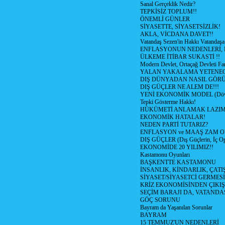
Sanal Gerçeklik Nedir?
TEPKİSİZ TOPLUM!!
ÖNEMLİ GÜNLER
SİYASETTE, SİYASETSİZLİK!
AKLA, VİCDANA DAVET!!
Vatandaş Sezen'in Hakkı Vatandaşa
ENFLASYONUN NEDENLERİ, N
ÜLKEME İTİBAR SUKASTİ !!
Modern Devlet, Ortaçağ Devleti Far
YALAN YAKALAMA YETENEG
DIŞ DÜNYADAN NASIL GÖR
DIŞ GÜÇLER NE ALEM DE!!!
YENİ EKONOMİK MODEL (Dövize
Tepki Gösterme Hakkı!
HÜKÜMETİ ANLAMAK LAZI
EKONOMİK HATALAR!
NEDEN PARTİ TUTARIZ?
ENFLASYON ve MAAŞ ZAM 
DIŞ GÜÇLER (Dış Güçlerin, İç O
EKONOMİDE 20 YILIMIZ!!
Kastamonu Oyunları
BAŞKENTTE KASTAMONU
İNSANLIK, KİNDARLIK, ÇATI
SİYASET/SİYASETCİ GERMESİ
KRİZ EKONOMİSİNDEN ÇIKIŞ
SEÇİM BARAJI DA, VATANDAŞ
GÖÇ SORUNU
Bayram da Yaşanılan Sorunlar
BAYRAM
15 TEMMUZ'UN NEDENLERİ