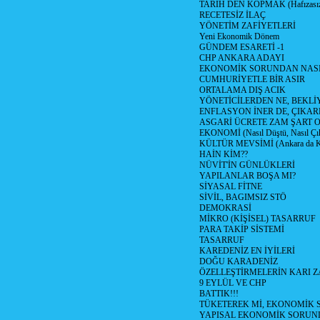
TARİH DEN KOPMAK (Hafızasız
RECETESİZ İLAÇ
YÖNETİM ZAFİYETLERİ
Yeni Ekonomik Dönem
GÜNDEM ESARETİ -1
CHP ANKARA ADAYI
EKONOMİK SORUNDAN NASIL
CUMHURİYETLE BİR ASIR
ORTALAMA DIŞ ACIK
YÖNETİCİLERDEN NE, BEKLİ
ENFLASYON İNER DE, ÇIKA
ASGARİ ÜCRETE ZAM ŞART O
EKONOMİ (Nasıl Düştü, Nasıl Çı
KÜLTÜR MEVSİMİ (Ankara da Kül
HAİN KİM??
NÜVİT'İN GÜNLÜKLERİ
YAPILANLAR BOŞA MI?
SİYASAL FİTNE
SİVİL, BAGIMSIZ STÖ
DEMOKRASİ
MİKRO (KİŞİSEL) TASARRUF
PARA TAKİP SİSTEMİ
TASARRUF
KAREDENİZ EN İYİLERİ
DOĞU KARADENİZ
ÖZELLEŞTİRMELERİN KARI Z
9 EYLÜL VE CHP
BATTIK!!!
TÜKETEREK Mİ, EKONOMİK 
YAPISAL EKONOMİK SORUN