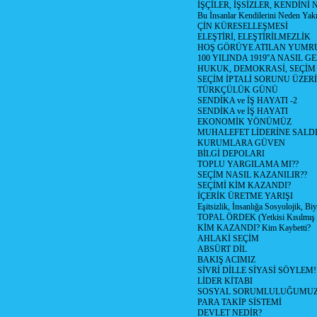
İŞÇİLER, İŞSİZLER, KENDİN
Bu İnsanlar Kendilerini Neden Yak
ÇİN KÜRESELLEŞMESİ
ELEŞTİRİ, ELEŞTİRİLMEZLİK
HOŞ GÖRÜYE ATILAN YUMR
100 YILINDA 1919''A NASIL G
HUKUK, DEMOKRASİ, SEÇİM
SEÇİM İPTALİ SORUNU ÜZER
TÜRKÇÜLÜK GÜNÜ
SENDİKA ve İŞ HAYATI -2
SENDİKA ve İŞ HAYATI
EKONOMİK YÖNÜMÜZ
MUHALEFET LİDERİNE SALD
KURUMLARA GÜVEN
BİLGİ DEPOLARI
TOPLU YARGILAMA MI??
SEÇİM NASIL KAZANILIR??
SEÇİMİ KİM KAZANDI?
İÇERİK ÜRETME YARIŞI
Eşitsizlik, İnsanlığa Sosyolojik, Bi
TOPAL ÖRDEK (Yetkisi Kısılmış 
KİM KAZANDI? Kim Kaybetti?
AHLAKİ SEÇİM
ABSÜRT DİL
BAKIŞ ACIMIZ
SİVRİ DİLLE SİYASİ SÖYLEM!
LİDER KİTABI
SOSYAL SORUMLULUĞUMUZ!
PARA TAKİP SİSTEMİ
DEVLET NEDİR?