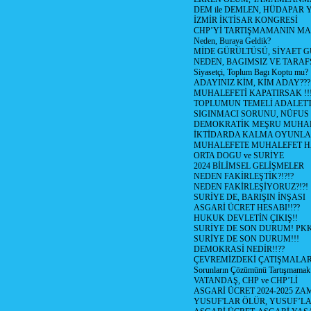
DEM ile DEMLEN, HÜDAPAR
İZMİR İKTİSAR KONGRESİ
CHP’Yİ TARTIŞMAMANIN MAL
Neden, Buraya Geldik?
MİDE GÜRÜLTÜSÜ, SİYAET 
NEDEN, BAGIMSIZ VE TARAF
Siyasetçi, Toplum Bagı Koptu mu?
ADAYINIZ KİM, KİM ADAY???
MUHALEFETİ KAPATIRSAK !!
TOPLUMUN TEMELİ ADALETTİ
SIGINMACI SORUNU, NÜFUS
DEMOKRATİK MEŞRU MUHAL
İKTİDARDA KALMA OYUNLA
MUHALEFETE MUHALEFET H
ORTA DOGU ve SURİYE
2024 BİLİMSEL GELİŞMELER
NEDEN FAKİRLEŞTİK?!?!?
NEDEN FAKİRLEŞİYORUZ?!?!
SURİYE DE, BARIŞIN İNŞASI
ASGARİ ÜCRET HESABI!!??
HUKUK DEVLETİN ÇIKIŞ!!
SURİYE DE SON DURUM! PK
SURİYE DE SON DURUM!!!
DEMOKRASİ NEDİR!!??
ÇEVREMİZDEKİ ÇATIŞMALAR (S
Sorunların Çözümünü Tartışmamak
VATANDAŞ, CHP ve CHP’Lİ
ASGARİ ÜCRET 2024-2025 Z
YUSUF'LAR ÖLÜR, YUSUF’LA