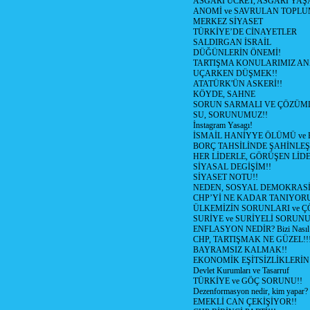
ASGARİ ÜCRET, ASGARİ YAŞ
ANOMİ ve SAVRULAN TOPLU
MERKEZ SİYASET
TÜRKİYE’DE CİNAYETLER
SALDIRGAN İSRAİL
DÜĞÜNLERİN ÖNEMİ!
TARTIŞMA KONULARIMIZ AN
UÇARKEN DÜŞMEK!!
ATATÜRK'ÜN ASKERİ!!
KÖYDE, SAHNE
SORUN SARMALI VE ÇÖZÜML
SU, SORUNUMUZ!!
İnstagram Yasagı!
İSMAİL HANİYYE ÖLÜMÜ ve
BORÇ TAHSİLİNDE ŞAHİNLEŞ
HER LİDERLE, GÖRÜŞEN LİDE
SİYASAL DEGİŞİM!!
SİYASET NOTU!!
NEDEN, SOSYAL DEMOKRASİ
CHP’Yİ NE KADAR TANIYOR
ÜLKEMİZİN SORUNLARI ve 
SURİYE ve SURİYELİ SORUN
ENFLASYON NEDİR? Bizi Nasıl E
CHP, TARTIŞMAK NE GÜZEL!!
BAYRAMSIZ KALMAK!!
EKONOMİK EŞİTSİZLİKLERİN
Devlet Kurumları ve Tasarruf
TÜRKİYE ve GÖÇ SORUNU!!
Dezenformasyon nedir, kim yapar?
EMEKLİ CAN ÇEKİŞİYOR!!