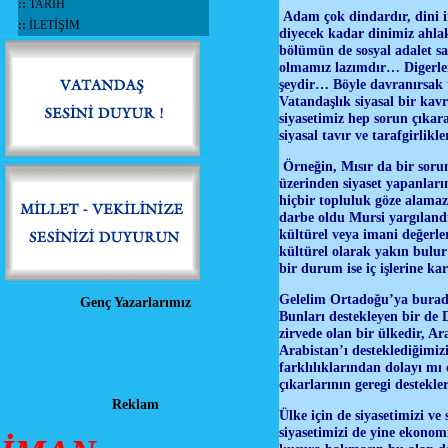
::
TARİH
Adam çok dindardır, dini i
::
İLETİŞİM
diyecek kadar dinimiz ahlak
bölümün de sosyal adalet s
olmamız lazımdır… Digerleri 
şeydir… Böyle davranırsak 
Vatandaşlık siyasal bir kav
siyasetimiz hep sorun çıkar
siyasal tavır ve tarafgirlik
Örneğin, Mısır da bir sorun
üzerinden siyaset yapanlar
hiçbir topluluk göze alamaz
darbe oldu Mursi yargıland
kültürel veya imani değerler
kültürel olarak yakın bulur 
bir durum ise iç işlerine kar
Gelelim Ortadoğu’ya burada 
Genç Yazarlarımız
Bunları destekleyen bir de 
zirvede olan bir ülkedir, A
Arabistan’ı desteklediğimi
farklılıklarından dolayı mı
çıkarlarının geregi destek
Reklam
Ülke için de siyasetimizi ve
siyasetimizi de yine ekonom