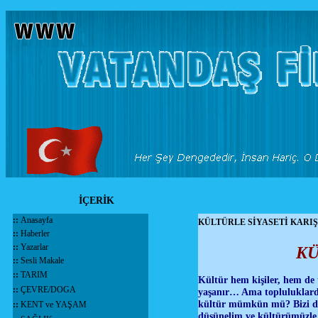
İÇERİK
::
Anasayfa
KÜLTÜRLE SİYASETİ KARI
::
Haberler
::
Yazarlar
KÜ
::
Sesli Makale
::
TARIM
Kültür hem kişiler, hem de t
::
ÇEVRE/DOGA
yaşanır… Ama topluluklard
kültür mümkün mü? Bizi düşü
::
KENT ve YAŞAM
düşünelim ve kültürümüzle 