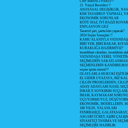
CHP BİRİNCİ PARTİ!!!
21. Yüzyıl Becerileri !!
ANAYASAL DEGİŞİKLİK, NAS
KİM TASARRUF YAPMALI, YA
EKONOMİK SORUNLAR
KÖTÜ HAZ, İYİ HAZZI KOVAR?
ENFLASYON LİGİ
Tasarruf şart, şartta kim yapacak?
2024 Seçim Sonuçları !!
KAMU ALANIYLA VATANDAŞ
BİRİ YER, BİRİ BAKAR, KIYA
KURAKLIĞA HAZIRMIYIZ?
insanlıktan cıkanları, insanlıktan ata
VATANDAŞA YEREL YÖNETİ
SEÇİMLERİN SAKATLANMASI
SEÇMENLERİN KANDIRILMAS
seçme işinin önemi!!!
OLAYLARLA HUKUKİ EŞİTLİK 
EL GİDER UYAZAYA, BİZ KAL
CILGIN PROJELERDEN, CILGIN
ADAY ADAYLARI NASIL SEÇİ
İSRAİL'E SOYKIRIM SUÇLAMA
İMAM, KAYMAKAM SORUN
UÇUYORMUYUZ, DÜŞÜYORM
EKONOMİK, MODELLERİN, MA
100 YILIN, YALANLARI
FENRBAHÇE, GALATASARAY,
ASGARİ ÜCRET, AŞIRI ÇALIŞ
SİYASETÇİ TANIMA VE SEÇME
SEÇİMLERE HAZIRLIK