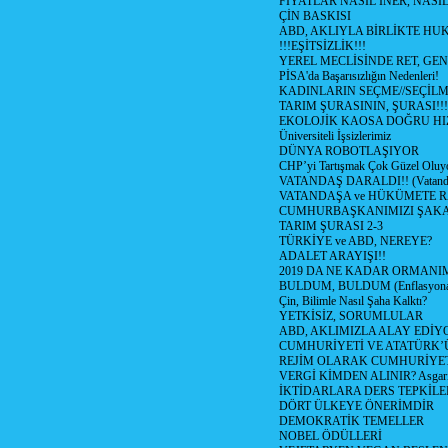
FİYATLAR NASIL İNER, NASI
ÇİN BASKISI
ABD, AKLIYLA BİRLİKTE HU
!!!EŞİTSİZLİK!!!
YEREL MECLİSİNDE RET, GEN
PİSA'da Başarısızlığın Nedenleri!
KADINLARIN SEÇME//SEÇİL
TARIM ŞURASININ, ŞURASI!!!
EKOLOJİK KAOSA DOĞRU HI
Üniversiteli İşsizlerimiz
DÜNYA ROBOTLAŞIYOR
CHP’yi Tartışmak Çok Güzel Oluy
VATANDAŞ DARALDI!! (Vatandaş
VATANDAŞA ve HÜKÜMETE R
CUMHURBAŞKANIMIZI ŞAK
TARIM ŞURASI 2-3
TÜRKİYE ve ABD, NEREYE?
ADALET ARAYIŞI!!
2019 DA NE KADAR ORMANIM
BULDUM, BULDUM (Enflasyona 
Çin, Bilimle Nasıl Şaha Kalktı?
YETKİSİZ, SORUMLULAR
ABD, AKLIMIZLA ALAY EDİYO
CUMHURİYETİ VE ATATÜRK’
REJİM OLARAK CUMHURİYE
VERGİ KİMDEN ALINIR? Asgari 
İKTİDARLARA DERS TEPKİLE
DÖRT ÜLKEYE ÖNERİMDİR
DEMOKRATİK TEMELLER
NOBEL ÖDÜLLERİ