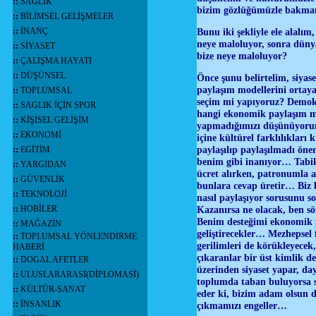
::
SAĞLIK
bizim gözlüğümüzle bakman
::
BİLİMSEL GELİŞMELER
::
İNANÇ
Bunu iki şekliyle ele alalım
neye maloluyor, sonra düny
::
SİYASET
bize neye maloluyor?
::
ÇALIŞMA HAYATI
::
DÜŞÜNSEL
Önce şunu belirtelim, siya
paylaşım modellerini ortaya
::
TOPLUMSAL
seçim mi yapıyoruz? Demokra
::
SAGLIK İÇİN SPOR
hangi ekonomik paylaşım mo
::
KİŞİSEL GELİŞİM
yapmadığımızı düşünüyorum
::
EKONOMİ
içine kültürel farklılıkları
paylaşılıp paylaşılmadı ö
::
EGİTİM
benim gibi inanıyor… Tabik
::
YARGIDAN
ücret alırken, patronumla a
::
GÜVENLİK
bunlara cevap üretir… Biz
::
TEKNOLOJİ
nasıl paylaşıyor sorusunu so
::
HOBİLER
Kazanırsa ne olacak, ben 
Benim desteğimi ekonomik pa
::
MAĞAZİN
geliştirecekler… Mezhepsel 
::
TOPLUMSAL YÖNLENDİRME
gerilimleri de körükleyecek
HABERİ
çıkaranlar bir üst kimlik d
::
DOGAL AFETLER
üzerinden siyaset yapar, day
::
ULUSLARARASI(DİPLOMASİ)
toplumda taban buluyorsa sü
::
KÜLTÜR-SANAT
eder ki, bizim adam olsun d
::
İNSANLIK
çıkmamızı engeller…