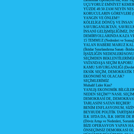
Ekonomik Operasyon mu, Kim Yap
UÇUYORUZ EMNİYET KEMERİN
YÜZDE 49.50 ZAM NEYİN NES
KORUCULARIN GÖREVLERİ (Polis
YANGIN VE ÖNLEM!!
KÖLELİGE DÖNÜŞ VE İNSAN 
SAVURGANLIKTAN, SAVRULM
İNSANİ GELİŞMİŞLİĞİMİZ, İ
DEMİRYOLLARINDA KAZA V
15 TEMMUZ (Nedenleri ve Sonuçl
YALAN HABERE MARUZ KA
(İktidar Sınırlandırma Sanatı -İktida
İŞSİZLİĞİN NEDENLERİ/SON
SEÇİMDEN BEKLENTİLERİMİZ
VATANDAŞA SEÇİM RAPORU
KAMU SAVURGANLIĞI (Devlet n
EKSİK SEÇİM, DEMOKRATİK 
EKONOMİ NE OLACAK?
SEÇİMLERİMİZ
Muhalif Lider Kim?
YANLIŞ EKONOMİK BİLGİLE
NEDEN SEÇİM?? NASIL SEÇİM
DEMOKRASİ DE, DEMOKRASİ
TARLASINI SATAN REÇBER!
BENİM ENFLASYONUM, SİZ
BEYHUDE POLİTİK TARTIŞMA
İLK 10'DA DA, İLK 100'DE D
(Döviz Artışı ve Nedenleri, Sorumlu
BİZE OPERASYON YAPAN HA
ÖNSEÇİMSİZ DEMORKASİ OL