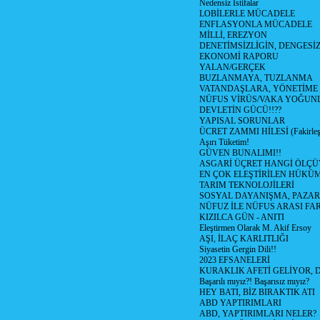
Nedensiz İstifalar
LOBİLERLE MÜCADELE
ENFLASYONLA MÜCADELE
MİLLİ, EREZYON
DENETİMSİZLİGİN, DENGESİZ
EKONOMİ RAPORU
YALAN/GERÇEK
BUZLANMAYA, TUZLANMA
VATANDAŞLARA, YÖNETİME
NÜFUS VİRÜS/VAKA YOĞUN
DEVLETİN GÜCÜ!!??
YAPISAL SORUNLAR
ÜCRET ZAMMI HİLESİ (Fakirle
Aşırı Tüketim!
GÜVEN BUNALIMI!!
ASGARİ ÜÇRET HANGİ ÖLÇÜ
EN ÇOK ELEŞTİRİLEN HÜKÜ
TARIM TEKNOLOJİLERİ
SOSYAL DAYANIŞMA, PAZAR
NÜFUZ İLE NÜFUS ARASI FA
KIZILCA GÜN - ANITI
Eleştirmen Olarak M. Akif Ersoy
AŞI, İLAÇ KARLITLIĞI
Siyasetin Gergin Dili!!
2023 EFSANELERİ
KURAKLIK AFETİ GELİYOR, 
Başarılı mıyız?! Başarısız mıyız?
HEY BATI, BİZ BIRAKTIK ATI
ABD YAPTIRIMLARI
ABD, YAPTIRIMLARI NELER?