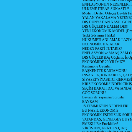
Vatandaş Sezen'in Hakkı Vatandaşa
ENFLASYONUN NEDENLERİ, N
ÜLKEME İTİBAR SUKASTİ !!
Modern Devlet, Ortaçağ Devleti Far
YALAN YAKALAMA YETENEG
DIŞ DÜNYADAN NASIL GÖR
DIŞ GÜÇLER NE ALEM DE!!!
YENİ EKONOMİK MODEL (Dövize
Tepki Gösterme Hakkı!
HÜKÜMETİ ANLAMAK LAZI
EKONOMİK HATALAR!
NEDEN PARTİ TUTARIZ?
ENFLASYON ve MAAŞ ZAM 
DIŞ GÜÇLER (Dış Güçlerin, İç O
EKONOMİDE 20 YILIMIZ!!
Kastamonu Oyunları
BAŞKENTTE KASTAMONU
İNSANLIK, KİNDARLIK, ÇATI
SİYASET/SİYASETCİ GERMESİ
KRİZ EKONOMİSİNDEN ÇIKIŞ
SEÇİM BARAJI DA, VATANDAŞ
GÖÇ SORUNU
Bayram da Yaşanılan Sorunlar
BAYRAM
15 TEMMUZ'UN NEDENLERİ
BU NASIL EKONOMİ?
EKONOMİK EŞİTSİZLİK SOR
VATANDAŞ, GENELGEYE UY
EMEKLİ Biz Emeklililer!
VİRÜSTEN, KRİZDEN ÇIKIŞ