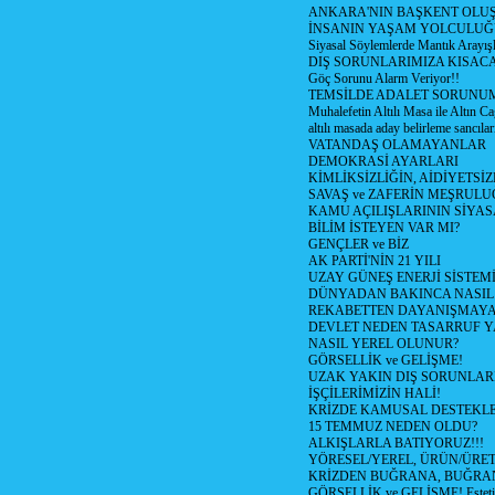
ANKARA'NIN BAŞKENT OLU
İNSANIN YAŞAM YOLCULU
Siyasal Söylemlerde Mantık Arayışl
DIŞ SORUNLARIMIZA KISACA
Göç Sorunu Alarm Veriyor!!
TEMSİLDE ADALET SORUNUM
Muhalefetin Altılı Masa ile Altın Ca
altılı masada aday belirleme sancılar
VATANDAŞ OLAMAYANLAR
DEMOKRASİ AYARLARI
KİMLİKSİZLİĞİN, AİDİYETSİ
SAVAŞ ve ZAFERİN MEŞRUL
KAMU AÇILIŞLARININ SİYAS
BİLİM İSTEYEN VAR MI?
GENÇLER ve BİZ
AK PARTİ'NİN 21 YILI
UZAY GÜNEŞ ENERJİ SİSTEM
DÜNYADAN BAKINCA NASI
REKABETTEN DAYANIŞMAY
DEVLET NEDEN TASARRUF 
NASIL YEREL OLUNUR?
GÖRSELLİK ve GELİŞME!
UZAK YAKIN DIŞ SORUNLAR
İŞÇİLERİMİZİN HALİ!
KRİZDE KAMUSAL DESTEKL
15 TEMMUZ NEDEN OLDU?
ALKIŞLARLA BATIYORUZ!!!
YÖRESEL/YEREL, ÜRÜN/ÜRE
KRİZDEN BUĞRANA, BUĞRA
GÖRSELLİK ve GELİŞME! Estetik m