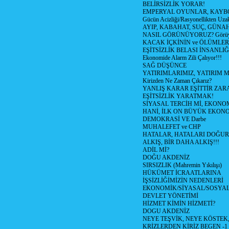
BELİRSİZLİK YORAR!
EMPERYAL OYUNLAR, KAYB
Gücün Acizliği/Rasyonellikten Uzak
AYIP, KABAHAT, SUÇ, GÜNAH (
NASIL GÖRÜNÜYORUZ? Görüyo
KACAK İÇKİNİN ve ÖLÜMLER
EŞİTSİZLİK BELASI İNSANL
Ekonomide Alarm Zili Çalıyor!!!
SAĞ DÜŞÜNCE
YATIRIMLARIMIZ, YATIRIM M
Kirizden Ne Zaman Çıkarız?
YANLIŞ KARAR EŞİTTİR ZARA
EŞİTSİZLİK YARATMAK!
SİYASAL TERCİH Mİ, EKONO
HANİ, İLK ON BÜYÜK EKON
DEMOKRASİ VE Darbe
MUHALEFET ve CHP
HATALAR, HATALARI DOĞUR
ALKIŞ, BİR DAHA ALKIŞ!!!
ADİL Mİ?
DOĞU AKDENİZ
SIRSIZLIK (Mahremin Yıkılışı)
HÜKÜMET İCRAATLARINA
İŞSİZLİĞİMİZİN NEDENLERİ
EKONOMİK/SİYASAL/SOSYA
DEVLET YÖNETİMİ
HİZMET KİMİN HİZMETİ?
DOGU AKDENİZ
NEYE TEŞVİK, NEYE KÖSTEK
KRİZLERDEN KİRİZ BEGEN -1