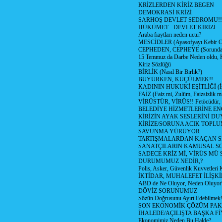
KRİZLERDEN KİRİZ BEGEN
DEMOKRASİ KRİZİ
SARHOŞ DEVLET SEDROMU!!
HÜKÜMET - DEVLET KİRİZİ
Araba fiaytları neden uctu?
MESCİDLER (Ayasofyayı Kebir C
CEPHEDEN, CEPHEYE (Sorundan
15 Temmuz da Darbe Neden oldu, 
Kiriz Sözlüğü
BİRLİK (Nasıl Bir Birlik?)
BÜYÜRKEN, KÜÇÜLMEK!!
KADININ HUKUKİ EŞİTLİĞİ (İsta
FAİZ (Faiz mi, Zulüm, Faizsizlik m
VİRÜSTÜR, VİRÜS!! Fetöcüdür, 
BELEDİYE HİZMETLERİNE E
KİRİZİN AYAK SESLERİNİ D
KİRİZE/SORUNA ACIK TOPL
SAVUNMA YÜRÜYOR
TARTIŞMALARDAN KAÇAN Sİ
SANATÇILARIN KAMUSAL S
SADECE KRİZ Mİ, VİRÜS MÜ
DURUMUMUZ NEDİR,?
Polis, Asker, Güvenlik Kuvvetleri 
İKTİDAR, MUHALEFET İLİŞKİ
ABD de Ne Oluyor, Neden Oluyor
DÖVİZ SORUNUMUZ
Sözün Doğrusunu Ayırt Edebilmek
SON EKONOMİK ÇÖZÜM PAK
İHALEDE/AÇILIŞTA BAŞKA F
Ekonomimiz Neden Bu Halde?