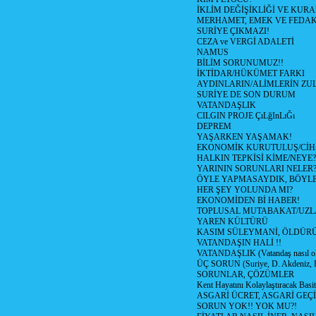
İKLİM DEĞİŞİKLİĞİ VE KURA
MERHAMET, EMEK VE FEDA
SURİYE ÇIKMAZI!
CEZA ve VERGİ ADALETİ
NAMUS
BİLİM SORUNUMUZ!!
İKTİDAR/HÜKÜMET FARKI
AYDINLARIN/ALİMLERİN ZUL
SURİYE DE SON DURUM
VATANDAŞLIK
CILGIN PROJE ÇıLğInLıĞı
DEPREM
YAŞARKEN YAŞAMAK!
EKONOMİK KURUTULUŞ/Cİ
HALKIN TEPKİSİ KİME/NEYE?
YARININ SORUNLARI NELER
ÖYLE YAPMASAYDIK, BÖYLE
HER ŞEY YOLUNDA MI?
EKONOMİDEN Bİ HABER!
TOPLUSAL MUTABAKAT/UZL
YAREN KÜLTÜRÜ
KASIM SÜLEYMANİ, ÖLDÜR
VATANDAŞIN HALİ !!
VATANDAŞLIK (Vatandaş nasıl ol
ÜÇ SORUN (Suriye, D. Akdeniz, 
SORUNLAR, ÇÖZÜMLER
Kent Hayatını Kolaylaştıracak Basi
ASGARİ ÜCRET, ASGARİ GEÇ
SORUN YOK!! YOK MU?!