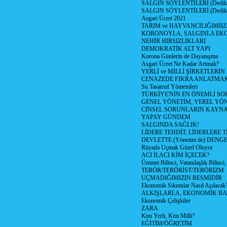
SALGIN SÖYLENTİLERİ (Dediko
SALGIN SÖYLENTİLERİ (Dediko
Asgari Ücret 2021
TARIM ve HAYVANCILIĞIMII
KORONOYLA, SALGINLA EK
NEHİR HIRSIZLIKLARI
DEMOKRATİK ALT YAPI
Korona Günlerin de Dayanışma
Asgari Ücret Ne Kadar Artmalı?
YERLİ ve MİLLİ ŞİRKETLERİ
CENAZEDE FIKRA ANLATMA
Su Tasarruf Yöntemleri
TÜRKİYE'NİN EN ÖNEMLİ SO
GENEL YÖNETİM, YEREL YÖ
CİNSEL SORUNLARIN KAYN
YAPAY GÜNDEM
SALGINDA SAĞLIK!
LİDERE TEHDİT, LİDERLERE 
DEVLETTE (Yönetim de) DENGE
Rüyada Uçmak Güzel Oluyor
ACI İLACI KİM İÇECEK?
Ümmet Bilinci, Vatandaşlık Bilinci, 
TERÖR/TERÖRİST/TERÖRİZM
UÇMADIĞIMIZIN RESMİDİR
Ekonomik Sıkıntılar Nasıl Aşılacak
ALKIŞLARLA, EKONOMİK BAT
Ekonomik Çelişkiler
ZARA
Kim Yerli, Kim Milli?
EĞİTİM/ÖĞRETİM