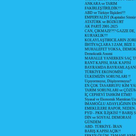
ANKARA ve TARIM
FAKİRLEŞTİRİLDİK!!!
ABD ve Türkiye İlişkileri!!!
EMPERYALİST (Kapitalist Sömü
ATATÜRK ve BOZKURT
AK PARTİ 2001-2025
CAN, ÇIKMAZI!?!? GAZZE DE,
KURAKLIK!!!
KOLAYLAŞTIRICILARIN ZORL
İİHTİYAÇLARA 3 ZAM, BİZE 1
MUHALEFET YOKSA, DEMOK
Demokratik Anomi
MAHALLE YANERKEN SAÇ T
RANT KAPISI, HAK KAPISI
BAYRAMDA BAYRAMLAŞAN
TÜRKİYE EKONOMİSİ
ÜLKEMİZİN SORUNLARI !!
Uçuyormuyuz, Düşüyormuyuz?
EN ÇOK TASARRUFU KİM YA
TARIM SORUNLARI ve ÇÖZÜ
İÇ CEPHEYİ TAHKİM ETME!
Siyasal ve Ekonomik Mantıktan Uz
İMAMOĞLU ADAYLIĞININ EN
EMEKLİLERE RAPOR, NEDEN
PYD - PKK İLİŞKİSİ !! BARIŞ 
DİN ve SOSYAL DEMORASİ
GÜNDEM
ABD- TÜRKİYE- İRAN
BARIŞ KAPISI AÇIK!!
ERKEN ÖLÜM, TAMAMLANMA