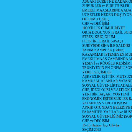
ASGARİ ÜCRET NE KADAR OLM
ZÜBÜKLER ve BÜRÜTÜSLER
EMEKLİ MAAŞLARINDA ADA
ÜCRETLER NEDEN DÜŞÜYOR
OĞLUM YUSUF,
CHP ve DEĞİŞİM
100 YILLIK CUMHURİYET
ORTA DOGUNUN İSRAİL SO
STRES, KRİZ, ÖLÜM
FİLİSTİN, İSRAİL SAVAŞI
SURİYEDE SİHA İLE SALDIRI
TARIM KAMPÜSÜ (Bakap)
KAZANMAK İSTEMEYEN MU
EMEKLİ MAAŞ ZAMMINDA A
YESEVİ ve KÖOĞLU KESİŞİM
TRÜKİYENİN EN ÖNEMLİ SO
YEREL SEÇİMLER
AŞKSIZLIK EŞİTTİR, MUTSUZ
KAMUSAL ALANLAR VATAND
SOSYAL GÜVENLİKTE ADALE
CHP, İDEOLOJİSİ VE ALTI OK 
YENİ BİR BAŞARI YÖNTEMİ
EKONOMİK EŞİTSİZLİKLER 
VATANDAŞ VERGİ İLİŞKİSİ
AYRIK OTUNDAN BELEDİYE
PARAMİTER YAPILAR ve RUS
SOSYAL GÜVENLİĞİMİZ (SGK
CHP ve DEĞİŞİM
15-16 Haziran İşçi Olayları
SEÇİM 2023