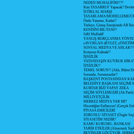
NEDEN MUHALİFİM!!??
Kim TASARRUF Yapacak? Devlet m
İSTİKLAL MARŞI
TASARLAMA/MODELLEME/Ü
Öteki Yanımız, Kadın!!
Türkiye, Güneş Enerjisinde AB İkin
KENDİNİ BİL/TANI!!
SıRf MuHaliF
YANLIŞ BORÇLANMA YÖNTEM
sAVURGAN dEVLET, yÖNETİM
SOSYAL MEDYA VE AHLAK!!!
Konusuz Kalmak!!
İŞSİZLİK
VATANDAŞIN KUYRUK HİKA
İZSİZLİK!!
TEMEL SORUN!! (Aklı, Bilimi Dı
Sorumlu, Sorumsuzlar!!
BAŞKENT POSTASINDAN K
BELEDİYE BAŞKANI SEÇİMİ 
KURTAR BİZİ YAPAY ZEKA
SEÇİM SÖYLEMLERİ (Ak Parti)
MİLLİYETÇİLİK
MERKEZ MEDYA VAR MI?
Hissettiğim Enflasyon! (Gerçek En
PİYASA EMİCİLERİ
ZORUNLU SİYASET (Özgür Seç
SİYASETİM NEDİR?
KAMU KURUMU, BANKASI
TARİH ETKİLER (Alzaymırlı Topl
BEYİNLER GÖÇÜYOR, SERM