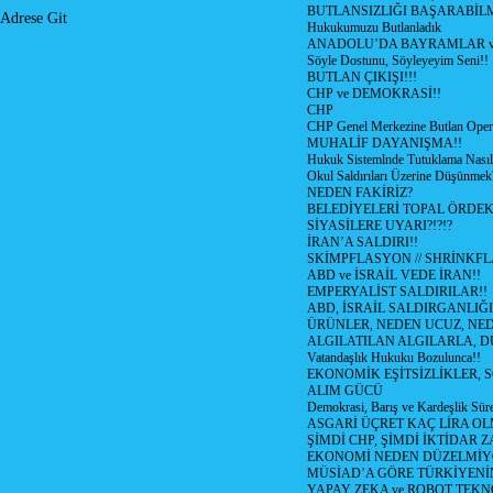
BUTLANSIZLIĞI BAŞARABİLM
Adrese Git
Hukukumuzu Butlanladık
ANADOLU’DA BAYRAMLAR ve
Söyle Dostunu, Söyleyeyim Seni!!
BUTLAN ÇIKIŞI!!!
CHP ve DEMOKRASİ!!
CHP
CHP Genel Merkezine Butlan Oper
MUHALİF DAYANIŞMA!!
Hukuk Sistemlnde Tutuklama Nasıl
Okul Saldırıları Üzerine Düşünmek
NEDEN FAKİRİZ?
BELEDİYELERİ TOPAL ÖRDE
SİYASİLERE UYARI?!?!?
İRAN’A SALDIRI!!
SKİMPFLASYON // SHRİNKF
ABD ve İSRAİL VEDE İRAN!!
EMPERYALİST SALDIRILAR!!
ABD, İSRAİL SALDIRGANLIĞI
ÜRÜNLER, NEDEN UCUZ, NED
ALGILATILAN ALGILARLA, D
Vatandaşlık Hukuku Bozulunca!!
EKONOMİK EŞİTSİZLİKLER, 
ALIM GÜCÜ
Demokrasi, Barış ve Kardeşlik Süre
ASGARİ ÜÇRET KAÇ LİRA OL
ŞİMDİ CHP, ŞİMDİ İKTİDAR Z
EKONOMİ NEDEN DÜZELMİY
MÜSİAD’A GÖRE TÜRKİYENİ
YAPAY ZEKA ve ROBOT TEKN