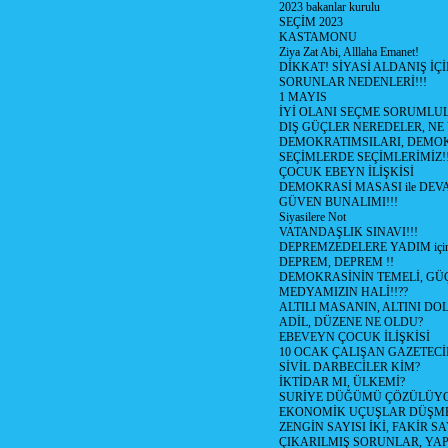
2023 bakanlar kurulu
SEÇİM 2023
KASTAMONU
Ziya Zat Abi, Alllaha Emanet!
DİKKAT! SİYASİ ALDANIŞ İÇİ
SORUNLAR NEDENLERİ!!!
1 MAYIS
İYİ OLANI SEÇME SORUMLU
DIŞ GÜÇLER NEREDELER, NE
DEMOKRATIMSILARI, DEMOK
SEÇİMLERDE SEÇİMLERİMİZ!
ÇOCUK EBEYN İLİŞKİSİ
DEMOKRASİ MASASI ile DEV
GÜVEN BUNALIMI!!!
Siyasilere Not
VATANDAŞLIK SINAVI!!!
DEPREMZEDELERE YADIM için
DEPREM, DEPREM !!
DEMOKRASİNİN TEMELİ, GÜÇ
MEDYAMIZIN HALİ!!??
ALTILI MASANIN, ALTINI D
ADİL, DÜZENE NE OLDU?
EBEVEYN ÇOCUK İLİŞKİSİ
10 OCAK ÇALIŞAN GAZETEC
SİVİL DARBECİLER KİM?
İKTİDAR MI, ÜLKEMİ?
SURİYE DÜĞÜMÜ ÇÖZÜLÜY
EKONOMİK UÇUŞLAR DÜŞME
ZENGİN SAYISI İKİ, FAKİR S
ÇIKARILMIŞ SORUNLAR, YA