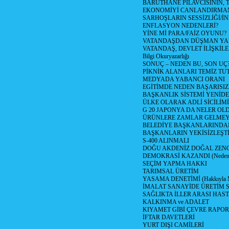
BARUTHANE PİLAVCISININ, 
EKONOMİYİ CANLANDIRMANI
SARHOŞLARIN SESSİZLİĞİ/İNİ
ENFLASYON NEDENLERİ?
YİNE Mİ PARA/FAİZ OYUNU?
VATANDAŞDAN DÜŞMAN Y
VATANDAŞ, DEVLET İLİŞKİLE
Bilgi Okuryazarlığı
SONUÇ – NEDEN BU, SON UÇ
PİKNİK ALANLARI TEMİZ TU
MEDYADA YABANCI ORANI
EGİTİMDE NEDEN BAŞARISIZ
BAŞKANLIK SİSTEMİ YENİDE
ÜLKE OLARAK ADLİ SİCİLİM
G 20 JAPONYA DA NELER OLDU? 
ÜRÜNLERE ZAMLAR GELMEYE B
BELEDİYE BAŞKANLARINDAN
BAŞKANLARIN YEKİSİZLEŞTİ
S-400 ALINMALI
DOĞU AKDENİZ DOĞAL ZENG
DEMOKRASİ KAZANDI (Neden D
SEÇİM YAPMA HAKKI
TARIMSAL ÜRETİM
YASAMA DENETİMİ (Hakkıyla Me
İMALAT SANAYİDE ÜRETİM
SAĞLIKTA İLLER ARASI HAS
KALKINMA ve ADALET
KIYAMET GİBİ ÇEVRE RAPO
İFTAR DAVETLERİ
YURT DIŞI CAMİLERİ