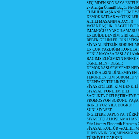
SEÇİMDEN SONRAYA ERTEL
27 Aralığın Önemi!! Bugün Ne Ol
CUMHURBAŞKANI SEÇME YA
DEMOKRATLAR ve ÖTEKİLER
ALTILI MASANIN ADAYI !!
VATANDAŞLIK, DAGITILIYOR
İMAMOĞLU YARGILAMASI Ü
ENERJİDE DEVRİM GİBİ GEL
BEBEK GELİNLER, DİN İSTİS
SİYASAL NİTELİK SORUNUM
EN ÇOK YAZDIĞIM KONULA
YENİ ANAYASA TASLAGI Altılı
BAGIMSIZLIĞIMIZIN ENERJİS
ÖĞRETMEN - DEĞER
DEMOKRASİ SEVİYEMİZ NED
AYDINALRINI DİNLEMEYEN
TERÖRDEN KİM SORUMLU??!
DEEPFAKE TEHLİKESİ!!
SİYASETCİLERİ KİM DENETL
SİYASAL YÖNETİM DİLİ
SAGLIKTA ÖZELEŞTİRMEYE T
PROMOSYON SORUNU YAŞA
İKİNCİ YÜZ YILA DOĞRU!!
SUNİ SİYASET
İNGİLTERE, JAPONYA, TÜRK
SİYASETÇİ ALKIŞLAMA HAST
Yüz Liramızı Ekonomik Harcamış 
SİYASAL KÜLTÜR ve ALTILI 
DÜNYA'NIN GÖÇMEN/SIĞIN
TÜRKİYE UCARKEN