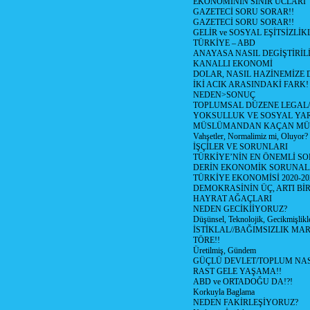
EKONOMİNİN SİNİR UCLARI
GAZETECİ SORU SORAR!!
GAZETECİ SORU SORAR!!
GELİR ve SOSYAL EŞİTSİZLİK
TÜRKİYE – ABD
ANAYASA NASIL DEGİŞTİRİL
KANALLI EKONOMİ
DOLAR, NASIL HAZİNEMİZE D
İKİ ACIK ARASINDAKİ FARK!
NEDEN>SONUÇ
TOPLUMSAL DÜZENE LEGAL/
YOKSULLUK VE SOSYAL Y
MÜSLÜMANDAN KAÇAN MÜ
Vahşetler, Normalimiz mi, Oluyor?
İŞÇİLER VE SORUNLARI
TÜRKİYE’NİN EN ÖNEMLİ SO
DERİN EKONOMİK SORUNA
TÜRKİYE EKONOMİSİ 2020-20
DEMOKRASİNİN ÜÇ, ARTI Bİ
HAYRAT AĞAÇLARI
NEDEN GECİKİİYORUZ?
Düşünsel, Teknolojik, Gecikmişlikle
İSTİKLAL//BAĞIMSIZLIK MAR
TÖRE!!
Üretilmiş, Gündem
GÜÇLÜ DEVLET/TOPLUM NAS
RAST GELE YAŞAMA!!
ABD ve ORTADOĞU DA!?!
Korkuyla Baglama
NEDEN FAKİRLEŞİYORUZ?