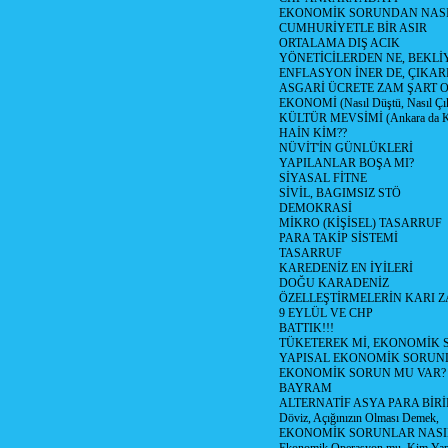
EKONOMİK SORUNDAN NASIL
CUMHURİYETLE BİR ASIR
ORTALAMA DIŞ ACIK
YÖNETİCİLERDEN NE, BEKLİ
ENFLASYON İNER DE, ÇIKA
ASGARİ ÜCRETE ZAM ŞART O
EKONOMİ (Nasıl Düştü, Nasıl Çı
KÜLTÜR MEVSİMİ (Ankara da Kül
HAİN KİM??
NÜVİT'İN GÜNLÜKLERİ
YAPILANLAR BOŞA MI?
SİYASAL FİTNE
SİVİL, BAGIMSIZ STÖ
DEMOKRASİ
MİKRO (KİŞİSEL) TASARRUF
PARA TAKİP SİSTEMİ
TASARRUF
KAREDENİZ EN İYİLERİ
DOĞU KARADENİZ
ÖZELLEŞTİRMELERİN KARI Z
9 EYLÜL VE CHP
BATTIK!!!
TÜKETEREK Mİ, EKONOMİK 
YAPISAL EKONOMİK SORUN
EKONOMİK SORUN MU VAR?
BAYRAM
ALTERNATİF ASYA PARA BİRİ
Döviz, Açığınızın Olması Demek,
EKONOMİK SORUNLAR NASIL