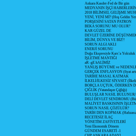
Ankara Kasder-Fed de Bir gün
MEDYANIN İŞÇİ HABERLERİ
2018 BİLİMSEL GELİŞME MU
YENİ, YENİ Mİ? (Hoş Geldin Yeni
PORŞESİNİ SATAN PATRON
BEKA SORUNU MU OLUR?
KAR GÜZEL DE
DEVLET ÜZERİNE DÜŞÜNME
BİLİM, DÜNYA VE BİZ!!
SORUN ALGI AKLI
ENERJİ SORUNU
Doğu Ekspresiyle Kars’a Yolculuk
İŞLETME MANTIĞI
aR -gE hALİMİZ
YANLIŞ BÜYÜME ve NEDENLE
GERÇEK ENFLASYON (fiyat artış
TARİHE MASAL KATMAK
İLKELİ/İLKESİZ SİYASET (İlkeli/
BORÇLA UÇTUK, ÖDERKEN D
ÇIĞLIK (Vatandaşın Çığlığı)
BULUŞLAR NASIL BULUNUR
DELİ DEVLET SENDROMU (Büyük
MALİYET BASKISININ İŞLE
SORUN NASIL ÇÖZÜLÜR?
TARİH DEN KOPMAK (Hafızasız
RECETESİZ İLAÇ
YÖNETİM ZAFİYETLERİ
Yeni Ekonomik Dönem
GÜNDEM ESARETİ -1
CHP ANKARA ADAYI