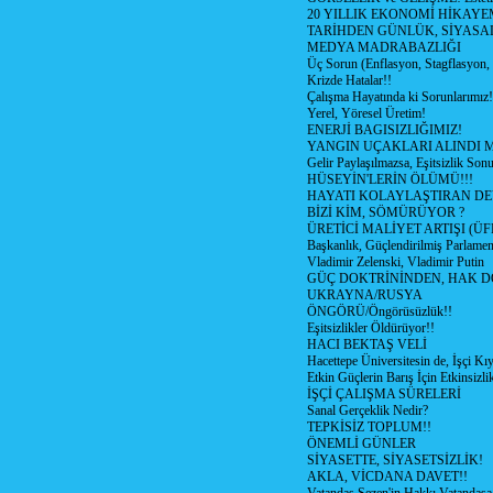
20 YILLIK EKONOMİ HİKAYEM
TARİHDEN GÜNLÜK, SİYASA
MEDYA MADRABAZLIĞI
Üç Sorun (Enflasyon, Stagflasyon,
Krizde Hatalar!!
Çalışma Hayatında ki Sorunlarımız!
Yerel, Yöresel Üretim!
ENERJİ BAGISIZLIĞIMIZ!
YANGIN UÇAKLARI ALINDI M
Gelir Paylaşılmazsa, Eşitsizlik Sonu
HÜSEYİN'LERİN ÖLÜMÜ!!!
HAYATI KOLAYLAŞTIRAN D
BİZİ KİM, SÖMÜRÜYOR ?
ÜRETİCİ MALİYET ARTIŞI (ÜF
Başkanlık, Güçlendirilmiş Parlamen
Vladimir Zelenski, Vladimir Putin
GÜÇ DOKTRİNİNDEN, HAK D
UKRAYNA/RUSYA
ÖNGÖRÜ/Öngörüsüzlük!!
Eşitsizlikler Öldürüyor!!
HACI BEKTAŞ VELİ
Hacettepe Üniversitesin de, İşçi Kıy
Etkin Güçlerin Barış İçin Etkinsizlik
İŞÇİ ÇALIŞMA SÜRELERİ
Sanal Gerçeklik Nedir?
TEPKİSİZ TOPLUM!!
ÖNEMLİ GÜNLER
SİYASETTE, SİYASETSİZLİK!
AKLA, VİCDANA DAVET!!