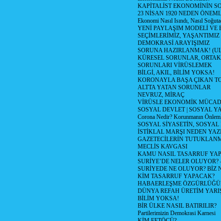
KAPİTALİST EKONOMİNİN S
23 NİSAN 1920 NEDEN ÖNEML
Ekonomi Nasıl Isındı, Nasıl Soğuta
YENİ PAYLAŞIM MODELİ VE
SEÇİMLERİMİZ, YAŞANTIMIZ
DEMOKRASİ ARAYIŞIMIZ
SORUNA HAZIRLANMAK! (U
KÜRESEL SORUNLAR, ORTAK
SORUNLARI VİRÜSLEMEK
BİLGİ, AKIL, BİLİM YOKSA!
KORONAYLA BAŞA ÇIKAN TO
ALTTA YATAN SORUNLAR
NEVRUZ, MİRAÇ
VİRÜSLE EKONOMİK MÜCAD
SOSYAL DEVLET | SOSYAL Y
Corona Nedir? Korunmanın Önlemle
SOSYAL SİYASETİN, SOSYAL
İSTİKLAL MARŞI NEDEN YAZI
GAZETECİLERİN TUTUKLAN
MECLİS KAVGASI
KAMU NASIL TASARRUF YAP
SURİYE’DE NELER OLUYOR? – 1
SURİYEDE NE OLUYOR? BİZ 
KİM TASARRUF YAPACAK?
HABAERLEŞME ÖZGÜRLÜĞÜN
DÜNYA REFAH ÜRETİM YARIŞ
BİLİM YOKSA!
BİR ÜLKE NASIL BATIRILIR?
Partilerimizin Demokrasi Karnesi
KİM FETÖCÜ?