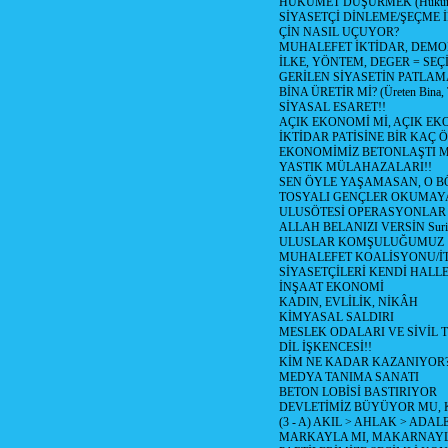
HÜKÜMET DÜŞÜRMEK (Hükümet
SİYASETÇİ DİNLEME/ŞEÇME 
ÇİN NASIL UÇUYOR?
MUHALEFET İKTİDAR, DEMO
İLKE, YÖNTEM, DEGER = SEÇ
GERİLEN SİYASETİN PATLAM
BİNA ÜRETİR Mİ? (Üreten Bina, 
SİYASAL ESARET!!
AÇIK EKONOMİ Mİ, AÇIK EK
İKTİDAR PATİSİNE BİR KAÇ Ö
EKONOMİMİZ BETONLAŞTI M
YASTIK MÜLAHAZALARI!!
SEN ÖYLE YAŞAMASAN, O B
TOSYALI GENÇLER OKUMAY
ULUSÖTESİ OPERASYONLAR
ALLAH BELANIZI VERSİN Suriy
ULUSLAR KOMŞULUĞUMUZ
MUHALEFET KOALİSYONU/İT
SİYASETÇİLERİ KENDİ HALL
İNŞAAT EKONOMİ
KADIN, EVLİLİK, NİKÂH
KİMYASAL SALDIRI
MESLEK ODALARI VE SİVİL
DİL İŞKENCESİ!!
KİM NE KADAR KAZANIYOR
MEDYA TANIMA SANATI
BETON LOBİSİ BASTIRIYOR
DEVLETİMİZ BÜYÜYOR MU,
(3 - A) AKIL > AHLAK > ADAL
MARKAYLA MI, MAKARNAYLA