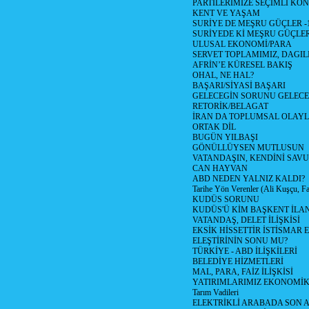
PARTİLERİMİZE SEÇİMLİ KO
KENT VE YAŞAM
SURİYE DE MEŞRU GÜÇLER -
SURİYEDE Kİ MEŞRU GÜÇLE
ULUSAL EKONOMİ/PARA
SERVET TOPLAMIMIZ, DAGIL
AFRİN’E KÜRESEL BAKIŞ
OHAL, NE HAL?
BAŞARI/SİYASİ BAŞARI
GELECEGİN SORUNU GELECEK
RETORİK/BELAGAT
İRAN DA TOPLUMSAL OLAY
ORTAK DİL
BUGÜN YILBAŞI
GÖNÜLLÜYSEN MUTLUSUN
VATANDAŞIN, KENDİNİ SAV
CAN HAYVAN
ABD NEDEN YALNIZ KALDI?
Tarihe Yön Verenler (Ali Kuşçu, Fa
KUDÜS SORUNU
KUDÜS'Ü KİM BAŞKENT İLAN
VATANDAŞ, DELET İLİŞKİSİ
EKSİK HİSSETTİR İSTİSMAR 
ELEŞTİRİNİN SONU MU?
TÜRKİYE - ABD İLİŞKİLERİ
BELEDİYE HİZMETLERİ
MAL, PARA, FAİZ İLİŞKİSİ
YATIRIMLARIMIZ EKONOMİK
Tarım Vadileri
ELEKTRİKLİ ARABADA SON