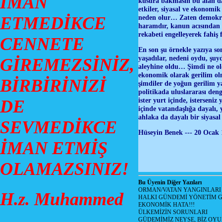
İMAN
kusura bakmasın bu alan da 
etkiler, siyasal ve ekonomik
ETMEDİKCE
neden olur… Zaten demokrat
haramdır, kanun acısından 
rekabeti engelleyerek fahiş
CENNETE
En son şu örnekle yazıya so
yaşadılar, nedeni oydu, şuy
GİREMEZSİNİZ,
aleyhine oldu… Şimdi ne old
ekonomik olarak gerilim ol
BİRBİRİNİZİ
şimdiler de yoğun gerilim y
politikada uluslararası den
ister yurt içinde, isterseni
DE
içinde vatandaşlığa dayalı, 
ahlaka da dayalı bir siyasa
SEVMEDİKCE
Hüseyin Benek --- 20 Ocak 
İMAN ETMİŞ
OLAMAZSINIZ!
Bu Üyenin Diğer Yazıları
ORMAN/VATAN YANGINLARI !
H.z. Muhammed
HALKI GÜNDEMİ YÖNETİM G
EKONOMİK HATA!!!
ÜLKEMİZİN SORUNLARI
GÜDEMİMİZ NEYSE, BİZ OYU