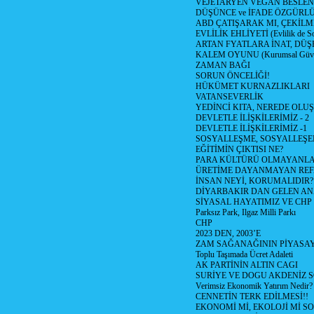
VEJETARYEN VEGAN BESLE
DÜŞÜNCE ve İFADE ÖZGÜRL
ABD ÇATIŞARAK MI, ÇEKİLME
EVLİLİK EHLİYETİ (Evlilik de Sor
ARTAN FYATLARA İNAT, DÜ
KALEM OYUNU (Kurumsal Güvenil
ZAMAN BAĞI
SORUN ÖNCELİĞİ!
HÜKÜMET KURNAZLIKLARI
VATANSEVERLİK
YEDİNCİ KITA, NEREDE OLU
DEVLETLE İLİŞKİLERİMİZ - 2
DEVLETLE İLİŞKİLERİMİZ -1
SOSYALLEŞME, SOSYALLEŞ
EĞİTİMİN ÇIKTISI NE?
PARA KÜLTÜRÜ OLMAYANLA
ÜRETİME DAYANMAYAN REF
İNSAN NEYİ, KORUMALIDIR?
DİYARBAKIR DAN GELEN AN
SİYASAL HAYATIMIZ VE CHP
Parksız Park, Ilgaz Milli Parkı
CHP
2023 DEN, 2003’E
ZAM SAĞANAĞININ PİYASAY
Toplu Taşımada Ücret Adaleti
AK PARTİNİN ALTIN CAGI
SURİYE VE DOGU AKDENİZ 
Verimsiz Ekonomik Yatırım Nedir?
CENNETİN TERK EDİLMESİ!!
EKONOMİ Mİ, EKOLOJİ Mİ 