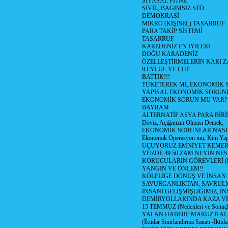
SİYASAL FİTNE
SİVİL, BAGIMSIZ STÖ
DEMOKRASİ
MİKRO (KİŞİSEL) TASARRUF
PARA TAKİP SİSTEMİ
TASARRUF
KAREDENİZ EN İYİLERİ
DOĞU KARADENİZ
ÖZELLEŞTİRMELERİN KARI Z
9 EYLÜL VE CHP
BATTIK!!!
TÜKETEREK Mİ, EKONOMİK 
YAPISAL EKONOMİK SORUN
EKONOMİK SORUN MU VAR?
BAYRAM
ALTERNATİF ASYA PARA BİRİ
Döviz, Açığınızın Olması Demek,
EKONOMİK SORUNLAR NASIL
Ekonomik Operasyon mu, Kim Yap
UÇUYORUZ EMNİYET KEMERİN
YÜZDE 49.50 ZAM NEYİN NES
KORUCULARIN GÖREVLERİ (Polis
YANGIN VE ÖNLEM!!
KÖLELİGE DÖNÜŞ VE İNSAN 
SAVURGANLIKTAN, SAVRULM
İNSANİ GELİŞMİŞLİĞİMİZ, İ
DEMİRYOLLARINDA KAZA V
15 TEMMUZ (Nedenleri ve Sonuçl
YALAN HABERE MARUZ KA
(İktidar Sınırlandırma Sanatı -İktida