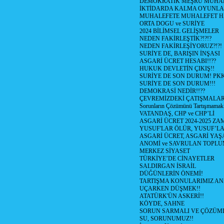
DEMOKRATİK MEŞRU MUHAL
İKTİDARDA KALMA OYUNLA
MUHALEFETE MUHALEFET H
ORTA DOGU ve SURİYE
2024 BİLİMSEL GELİŞMELER
NEDEN FAKİRLEŞTİK?!?!?
NEDEN FAKİRLEŞİYORUZ?!?!
SURİYE DE, BARIŞIN İNŞASI
ASGARİ ÜCRET HESABI!!??
HUKUK DEVLETİN ÇIKIŞ!!
SURİYE DE SON DURUM! PK
SURİYE DE SON DURUM!!!
DEMOKRASİ NEDİR!!??
ÇEVREMİZDEKİ ÇATIŞMALAR (S
Sorunların Çözümünü Tartışmamak
VATANDAŞ, CHP ve CHP’Lİ
ASGARİ ÜCRET 2024-2025 Z
YUSUF'LAR ÖLÜR, YUSUF’LA
ASGARİ ÜCRET, ASGARİ YAŞ
ANOMİ ve SAVRULAN TOPLU
MERKEZ SİYASET
TÜRKİYE’DE CİNAYETLER
SALDIRGAN İSRAİL
DÜĞÜNLERİN ÖNEMİ!
TARTIŞMA KONULARIMIZ AN
UÇARKEN DÜŞMEK!!
ATATÜRK'ÜN ASKERİ!!
KÖYDE, SAHNE
SORUN SARMALI VE ÇÖZÜML
SU, SORUNUMUZ!!