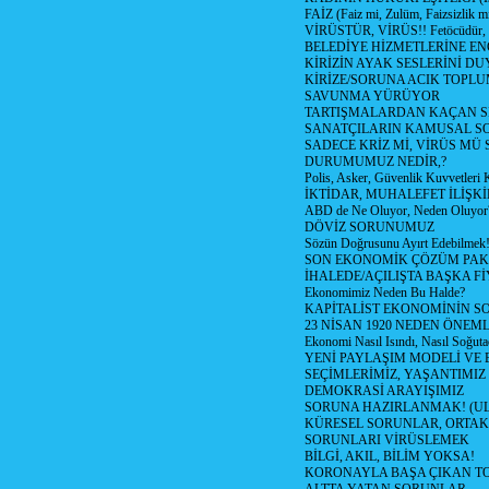
FAİZ (Faiz mi, Zulüm, Faizsizlik m
VİRÜSTÜR, VİRÜS!! Fetöcüdür, 
BELEDİYE HİZMETLERİNE E
KİRİZİN AYAK SESLERİNİ D
KİRİZE/SORUNA ACIK TOPL
SAVUNMA YÜRÜYOR
TARTIŞMALARDAN KAÇAN Sİ
SANATÇILARIN KAMUSAL S
SADECE KRİZ Mİ, VİRÜS MÜ
DURUMUMUZ NEDİR,?
Polis, Asker, Güvenlik Kuvvetleri 
İKTİDAR, MUHALEFET İLİŞKİ
ABD de Ne Oluyor, Neden Oluyor
DÖVİZ SORUNUMUZ
Sözün Doğrusunu Ayırt Edebilmek
SON EKONOMİK ÇÖZÜM PAK
İHALEDE/AÇILIŞTA BAŞKA F
Ekonomimiz Neden Bu Halde?
KAPİTALİST EKONOMİNİN S
23 NİSAN 1920 NEDEN ÖNEML
Ekonomi Nasıl Isındı, Nasıl Soğuta
YENİ PAYLAŞIM MODELİ VE
SEÇİMLERİMİZ, YAŞANTIMIZ
DEMOKRASİ ARAYIŞIMIZ
SORUNA HAZIRLANMAK! (U
KÜRESEL SORUNLAR, ORTAK
SORUNLARI VİRÜSLEMEK
BİLGİ, AKIL, BİLİM YOKSA!
KORONAYLA BAŞA ÇIKAN TO