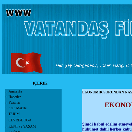
İÇERİK
::
Anasayfa
EKONOMİK SORUNDAN NASI
::
Haberler
::
Yazarlar
EKONOM
::
Sesli Makale
::
TARIM
::
ÇEVRE/DOGA
Şimdi kabul edelim etmeyel
::
KENT ve YAŞAM
hükümet dahil herkes kabul