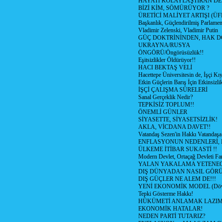
HAYATI KOLAYLAŞTIRAN D
BİZİ KİM, SÖMÜRÜYOR ?
ÜRETİCİ MALİYET ARTIŞI (ÜF
Başkanlık, Güçlendirilmiş Parlamen
Vladimir Zelenski, Vladimir Putin
GÜÇ DOKTRİNİNDEN, HAK D
UKRAYNA/RUSYA
ÖNGÖRÜ/Öngörüsüzlük!!
Eşitsizlikler Öldürüyor!!
HACI BEKTAŞ VELİ
Hacettepe Üniversitesin de, İşçi Kıy
Etkin Güçlerin Barış İçin Etkinsizlik
İŞÇİ ÇALIŞMA SÜRELERİ
Sanal Gerçeklik Nedir?
TEPKİSİZ TOPLUM!!
ÖNEMLİ GÜNLER
SİYASETTE, SİYASETSİZLİK!
AKLA, VİCDANA DAVET!!
Vatandaş Sezen'in Hakkı Vatandaşa
ENFLASYONUN NEDENLERİ, N
ÜLKEME İTİBAR SUKASTİ !!
Modern Devlet, Ortaçağ Devleti Far
YALAN YAKALAMA YETENEG
DIŞ DÜNYADAN NASIL GÖR
DIŞ GÜÇLER NE ALEM DE!!!
YENİ EKONOMİK MODEL (Dövize
Tepki Gösterme Hakkı!
HÜKÜMETİ ANLAMAK LAZI
EKONOMİK HATALAR!
NEDEN PARTİ TUTARIZ?