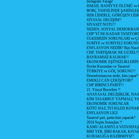
İnstagram Yasagı!
İSMAİL HANİYYE ÖLÜMÜ ve
BORÇ TAHSİLİNDE ŞAHİNLEŞ
HER LİDERLE, GÖRÜŞEN LİDE
SİYASAL DEGİŞİM!!
SİYASET NOTU!!
NEDEN, SOSYAL DEMOKRASİ
CHP’Yİ NE KADAR TANIYOR
ÜLKEMİZİN SORUNLARI ve 
SURİYE ve SURİYELİ SORUN
ENFLASYON NEDİR? Bizi Nasıl E
CHP, TARTIŞMAK NE GÜZEL!!
BAYRAMSIZ KALMAK!!
EKONOMİK EŞİTSİZLİKLERİN
Devlet Kurumları ve Tasarruf
TÜRKİYE ve GÖÇ SORUNU!!
Dezenformasyon nedir, kim yapar?
EMEKLİ CAN ÇEKİŞİYOR!!
CHP BİRİNCİ PARTİ!!!
21. Yüzyıl Becerileri !!
ANAYASAL DEGİŞİKLİK, NAS
KİM TASARRUF YAPMALI, YA
EKONOMİK SORUNLAR
KÖTÜ HAZ, İYİ HAZZI KOVAR?
ENFLASYON LİGİ
Tasarruf şart, şartta kim yapacak?
2024 Seçim Sonuçları !!
KAMU ALANIYLA VATANDAŞ
BİRİ YER, BİRİ BAKAR, KIYA
KURAKLIĞA HAZIRMIYIZ?