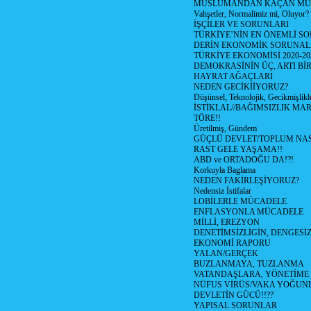
MÜSLÜMANDAN KAÇAN MÜ
Vahşetler, Normalimiz mi, Oluyor?
İŞÇİLER VE SORUNLARI
TÜRKİYE’NİN EN ÖNEMLİ SO
DERİN EKONOMİK SORUNA
TÜRKİYE EKONOMİSİ 2020-20
DEMOKRASİNİN ÜÇ, ARTI Bİ
HAYRAT AĞAÇLARI
NEDEN GECİKİİYORUZ?
Düşünsel, Teknolojik, Gecikmişlikle
İSTİKLAL//BAĞIMSIZLIK MAR
TÖRE!!
Üretilmiş, Gündem
GÜÇLÜ DEVLET/TOPLUM NAS
RAST GELE YAŞAMA!!
ABD ve ORTADOĞU DA!?!
Korkuyla Baglama
NEDEN FAKİRLEŞİYORUZ?
Nedensiz İstifalar
LOBİLERLE MÜCADELE
ENFLASYONLA MÜCADELE
MİLLİ, EREZYON
DENETİMSİZLİGİN, DENGESİZ
EKONOMİ RAPORU
YALAN/GERÇEK
BUZLANMAYA, TUZLANMA
VATANDAŞLARA, YÖNETİME
NÜFUS VİRÜS/VAKA YOĞUN
DEVLETİN GÜCÜ!!??
YAPISAL SORUNLAR