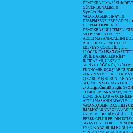
DEMOKRASİ MASASI ile DEV
GÜVEN BUNALIMI!!!
Siyasilere Not
VATANDAŞLIK SINAVI!!!
DEPREMZEDELERE YADIM için
DEPREM, DEPREM !!
DEMOKRASİNİN TEMELİ, GÜÇ
MEDYAMIZIN HALİ!!??
ALTILI MASANIN, ALTINI D
ADİL, DÜZENE NE OLDU?
EBEVEYN ÇOCUK İLİŞKİSİ
10 OCAK ÇALIŞAN GAZETEC
SİVİL DARBECİLER KİM?
İKTİDAR MI, ÜLKEMİ?
SURİYE DÜĞÜMÜ ÇÖZÜLÜY
EKONOMİK UÇUŞLAR DÜŞME
ZENGİN SAYISI İKİ, FAKİR S
ÇIKARILMIŞ SORUNLAR, YA
SEÇİMDEN SONRAYA ERTEL
27 Aralığın Önemi!! Bugün Ne Ol
CUMHURBAŞKANI SEÇME YA
DEMOKRATLAR ve ÖTEKİLER
ALTILI MASANIN ADAYI !!
VATANDAŞLIK, DAGITILIYOR
İMAMOĞLU YARGILAMASI Ü
ENERJİDE DEVRİM GİBİ GEL
BEBEK GELİNLER, DİN İSTİS
SİYASAL NİTELİK SORUNUM
EN ÇOK YAZDIĞIM KONULA
YENİ ANAYASA TASLAGI Altılı