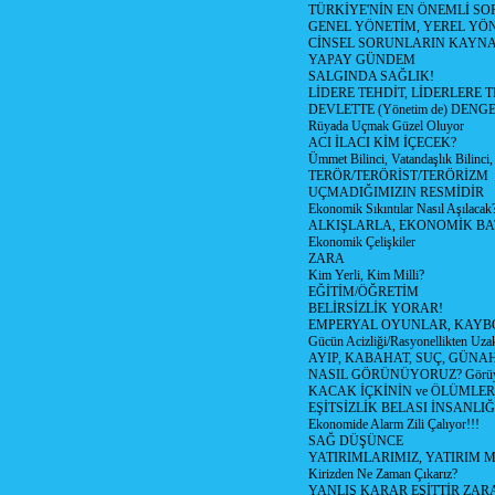
TÜRKİYE'NİN EN ÖNEMLİ SO
GENEL YÖNETİM, YEREL YÖ
CİNSEL SORUNLARIN KAYN
YAPAY GÜNDEM
SALGINDA SAĞLIK!
LİDERE TEHDİT, LİDERLERE 
DEVLETTE (Yönetim de) DENGE
Rüyada Uçmak Güzel Oluyor
ACI İLACI KİM İÇECEK?
Ümmet Bilinci, Vatandaşlık Bilinci, 
TERÖR/TERÖRİST/TERÖRİZM
UÇMADIĞIMIZIN RESMİDİR
Ekonomik Sıkıntılar Nasıl Aşılacak
ALKIŞLARLA, EKONOMİK BAT
Ekonomik Çelişkiler
ZARA
Kim Yerli, Kim Milli?
EĞİTİM/ÖĞRETİM
BELİRSİZLİK YORAR!
EMPERYAL OYUNLAR, KAYB
Gücün Acizliği/Rasyonellikten Uzak
AYIP, KABAHAT, SUÇ, GÜNAH (
NASIL GÖRÜNÜYORUZ? Görüyo
KACAK İÇKİNİN ve ÖLÜMLER
EŞİTSİZLİK BELASI İNSANL
Ekonomide Alarm Zili Çalıyor!!!
SAĞ DÜŞÜNCE
YATIRIMLARIMIZ, YATIRIM M
Kirizden Ne Zaman Çıkarız?
YANLIŞ KARAR EŞİTTİR ZARA