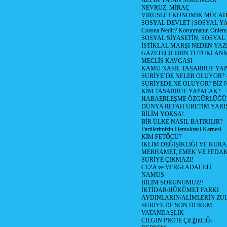
ALTTA YATAN SORUNLAR
NEVRUZ, MİRAÇ
VİRÜSLE EKONOMİK MÜCAD
SOSYAL DEVLET | SOSYAL Y
Corona Nedir? Korunmanın Önlemle
SOSYAL SİYASETİN, SOSYAL
İSTİKLAL MARŞI NEDEN YAZI
GAZETECİLERİN TUTUKLAN
MECLİS KAVGASI
KAMU NASIL TASARRUF YAP
SURİYE’DE NELER OLUYOR? – 1
SURİYEDE NE OLUYOR? BİZ 
KİM TASARRUF YAPACAK?
HABAERLEŞME ÖZGÜRLÜĞÜN
DÜNYA REFAH ÜRETİM YARIŞ
BİLİM YOKSA!
BİR ÜLKE NASIL BATIRILIR?
Partilerimizin Demokrasi Karnesi
KİM FETÖCÜ?
İKLİM DEĞİŞİKLİĞİ VE KURA
MERHAMET, EMEK VE FEDA
SURİYE ÇIKMAZI!
CEZA ve VERGİ ADALETİ
NAMUS
BİLİM SORUNUMUZ!!
İKTİDAR/HÜKÜMET FARKI
AYDINLARIN/ALİMLERİN ZUL
SURİYE DE SON DURUM
VATANDAŞLIK
CILGIN PROJE ÇıLğInLıĞı