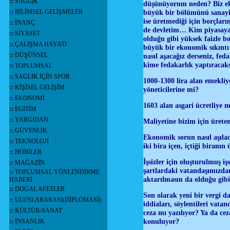
::
SAĞLIK
düşünüyorum neden? Biz ek
::
BİLİMSEL GELİŞMELER
büyük bir bölümünü sanayi 
ise üretmediği için borçla
::
İNANÇ
de devletim… Kim piyasaya 
::
SİYASET
olduğu gibi yüksek faizle b
::
ÇALIŞMA HAYATI
büyük bir ekonomik sıkıntı
::
DÜŞÜNSEL
nasıl aşacağız derseniz, fe
kime fedakarlık yaptıracak
::
TOPLUMSAL
::
SAGLIK İÇİN SPOR
1000-1300 lira alan emekliy
::
KİŞİSEL GELİŞİM
yöneticilerine mi?
::
EKONOMİ
1603 alan asgari ücretliye 
::
EGİTİM
::
YARGIDAN
Maliyetine bizim için üreten
::
GÜVENLİK
Ekonomik sorun nasıl aşılac
::
TEKNOLOJİ
iki bira içen, içtiği biranı
::
HOBİLER
İşsizler için oluşturulmuş i
::
MAĞAZİN
şartlardaki vatandaşımızdan 
::
TOPLUMSAL YÖNLENDİRME
aktarılmasın da olduğu gi
HABERİ
::
DOGAL AFETLER
Son olarak yeni bir vergi da
::
ULUSLARARASI(DİPLOMASİ)
iddiaları, söylentileri va
::
KÜLTÜR-SANAT
ceza mı yazılıyor? Ya da ce
konuluyor?
::
İNSANLIK