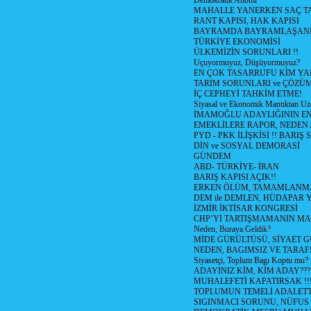
Demokratik Anomi
MAHALLE YANERKEN SAÇ T
RANT KAPISI, HAK KAPISI
BAYRAMDA BAYRAMLAŞAN
TÜRKİYE EKONOMİSİ
ÜLKEMİZİN SORUNLARI !!
Uçuyormuyuz, Düşüyormuyuz?
EN ÇOK TASARRUFU KİM YA
TARIM SORUNLARI ve ÇÖZÜ
İÇ CEPHEYİ TAHKİM ETME!
Siyasal ve Ekonomik Mantıktan Uz
İMAMOĞLU ADAYLIĞININ EN
EMEKLİLERE RAPOR, NEDEN
PYD - PKK İLİŞKİSİ !! BARIŞ 
DİN ve SOSYAL DEMORASİ
GÜNDEM
ABD- TÜRKİYE- İRAN
BARIŞ KAPISI AÇIK!!
ERKEN ÖLÜM, TAMAMLANMA
DEM ile DEMLEN, HÜDAPAR
İZMİR İKTİSAR KONGRESİ
CHP’Yİ TARTIŞMAMANIN MAL
Neden, Buraya Geldik?
MİDE GÜRÜLTÜSÜ, SİYAET 
NEDEN, BAGIMSIZ VE TARAF
Siyasetçi, Toplum Bagı Koptu mu?
ADAYINIZ KİM, KİM ADAY???
MUHALEFETİ KAPATIRSAK !!
TOPLUMUN TEMELİ ADALETTİ
SIGINMACI SORUNU, NÜFUS