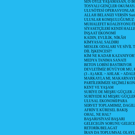
SEN ÖYLE YAŞAMASAN, O B
TOSYALI GENÇLER OKUMAY
ULUSÖTESİ OPERASYONLAR
ALLAH BELANIZI VERSİN Suriy
ULUSLAR KOMŞULUĞUMUZ
MUHALEFET KOALİSYONU/İT
SİYASETÇİLERİ KENDİ HALL
İNŞAAT EKONOMİ
KADIN, EVLİLİK, NİKÂH
KİMYASAL SALDIRI
MESLEK ODALARI VE SİVİL
DİL İŞKENCESİ!!
KİM NE KADAR KAZANIYOR
MEDYA TANIMA SANATI
BETON LOBİSİ BASTIRIYOR
DEVLETİMİZ BÜYÜYOR MU,
(3 - A) AKIL > AHLAK > ADAL
MARKAYLA MI, MAKARNAYLA
PARTİLERİMİZE SEÇİMLİ KO
KENT VE YAŞAM
SURİYE DE MEŞRU GÜÇLER -
SURİYEDE Kİ MEŞRU GÜÇLE
ULUSAL EKONOMİ/PARA
SERVET TOPLAMIMIZ, DAGIL
AFRİN’E KÜRESEL BAKIŞ
OHAL, NE HAL?
BAŞARI/SİYASİ BAŞARI
GELECEGİN SORUNU GELECEK
RETORİK/BELAGAT
İRAN DA TOPLUMSAL OLAY