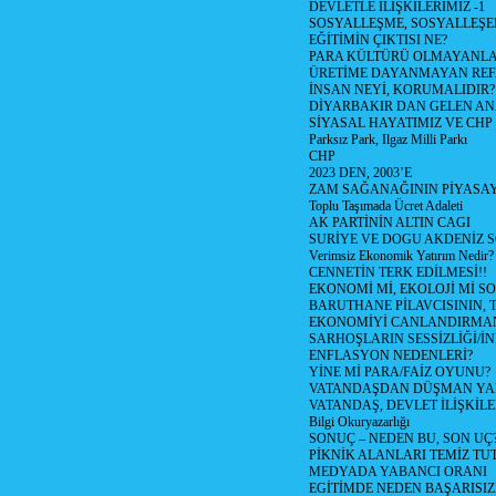
DEVLETLE İLİŞKİLERİMİZ -1
SOSYALLEŞME, SOSYALLEŞ
EĞİTİMİN ÇIKTISI NE?
PARA KÜLTÜRÜ OLMAYANLA
ÜRETİME DAYANMAYAN REF
İNSAN NEYİ, KORUMALIDIR?
DİYARBAKIR DAN GELEN AN
SİYASAL HAYATIMIZ VE CHP
Parksız Park, Ilgaz Milli Parkı
CHP
2023 DEN, 2003’E
ZAM SAĞANAĞININ PİYASAY
Toplu Taşımada Ücret Adaleti
AK PARTİNİN ALTIN CAGI
SURİYE VE DOGU AKDENİZ 
Verimsiz Ekonomik Yatırım Nedir?
CENNETİN TERK EDİLMESİ!!
EKONOMİ Mİ, EKOLOJİ Mİ 
BARUTHANE PİLAVCISININ, 
EKONOMİYİ CANLANDIRMANI
SARHOŞLARIN SESSİZLİĞİ/İNİ
ENFLASYON NEDENLERİ?
YİNE Mİ PARA/FAİZ OYUNU?
VATANDAŞDAN DÜŞMAN Y
VATANDAŞ, DEVLET İLİŞKİLE
Bilgi Okuryazarlığı
SONUÇ – NEDEN BU, SON UÇ
PİKNİK ALANLARI TEMİZ TU
MEDYADA YABANCI ORANI
EGİTİMDE NEDEN BAŞARISIZ