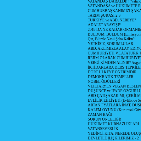
VATANDAŞ DARALDI!! (Vatandaş
VATANDAŞA ve HÜKÜMETE R
CUMHURBAŞKANIMIZI ŞAK
TARIM ŞURASI 2-3
TÜRKİYE ve ABD, NEREYE?
ADALET ARAYIŞI!!
2019 DA NE KADAR ORMANIM
BULDUM, BULDUM (Enflasyona 
Çin, Bilimle Nasıl Şaha Kalktı?
YETKİSİZ, SORUMLULAR
ABD, AKLIMIZLA ALAY EDİYO
CUMHURİYETİ VE ATATÜRK’
REJİM OLARAK CUMHURİYE
VERGİ KİMDEN ALINIR? Asgari 
İKTİDARLARA DERS TEPKİLE
DÖRT ÜLKEYE ÖNERİMDİR
DEMOKRATİK TEMELLER
NOBEL ÖDÜLLERİ
VEJETARYEN VEGAN BESLE
DÜŞÜNCE ve İFADE ÖZGÜRL
ABD ÇATIŞARAK MI, ÇEKİLME
EVLİLİK EHLİYETİ (Evlilik de Sor
ARTAN FYATLARA İNAT, DÜ
KALEM OYUNU (Kurumsal Güvenil
ZAMAN BAĞI
SORUN ÖNCELİĞİ!
HÜKÜMET KURNAZLIKLARI
VATANSEVERLİK
YEDİNCİ KITA, NEREDE OLU
DEVLETLE İLİŞKİLERİMİZ - 2