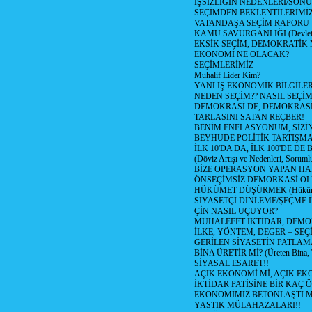
İŞSİZLİĞİN NEDENLERİ/SON
SEÇİMDEN BEKLENTİLERİMİZ
VATANDAŞA SEÇİM RAPORU
KAMU SAVURGANLIĞI (Devlet n
EKSİK SEÇİM, DEMOKRATİK 
EKONOMİ NE OLACAK?
SEÇİMLERİMİZ
Muhalif Lider Kim?
YANLIŞ EKONOMİK BİLGİLE
NEDEN SEÇİM?? NASIL SEÇİM
DEMOKRASİ DE, DEMOKRASİ
TARLASINI SATAN REÇBER!
BENİM ENFLASYONUM, SİZ
BEYHUDE POLİTİK TARTIŞMA
İLK 10'DA DA, İLK 100'DE D
(Döviz Artışı ve Nedenleri, Sorumlu
BİZE OPERASYON YAPAN HA
ÖNSEÇİMSİZ DEMORKASİ OL
HÜKÜMET DÜŞÜRMEK (Hükümet
SİYASETÇİ DİNLEME/ŞEÇME 
ÇİN NASIL UÇUYOR?
MUHALEFET İKTİDAR, DEMO
İLKE, YÖNTEM, DEGER = SEÇ
GERİLEN SİYASETİN PATLAM
BİNA ÜRETİR Mİ? (Üreten Bina, 
SİYASAL ESARET!!
AÇIK EKONOMİ Mİ, AÇIK EK
İKTİDAR PATİSİNE BİR KAÇ Ö
EKONOMİMİZ BETONLAŞTI M
YASTIK MÜLAHAZALARI!!