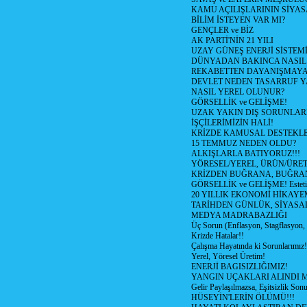
KAMU AÇILIŞLARININ SİYAS
BİLİM İSTEYEN VAR MI?
GENÇLER ve BİZ
AK PARTİ'NİN 21 YILI
UZAY GÜNEŞ ENERJİ SİSTEM
DÜNYADAN BAKINCA NASI
REKABETTEN DAYANIŞMAY
DEVLET NEDEN TASARRUF 
NASIL YEREL OLUNUR?
GÖRSELLİK ve GELİŞME!
UZAK YAKIN DIŞ SORUNLAR
İŞÇİLERİMİZİN HALİ!
KRİZDE KAMUSAL DESTEKL
15 TEMMUZ NEDEN OLDU?
ALKIŞLARLA BATIYORUZ!!!
YÖRESEL/YEREL, ÜRÜN/ÜRE
KRİZDEN BUĞRANA, BUĞRA
GÖRSELLİK ve GELİŞME! Estetik m
20 YILLIK EKONOMİ HİKAYEM
TARİHDEN GÜNLÜK, SİYASA
MEDYA MADRABAZLIĞI
Üç Sorun (Enflasyon, Stagflasyon,
Krizde Hatalar!!
Çalışma Hayatında ki Sorunlarımız!
Yerel, Yöresel Üretim!
ENERJİ BAGISIZLIĞIMIZ!
YANGIN UÇAKLARI ALINDI M
Gelir Paylaşılmazsa, Eşitsizlik Sonu
HÜSEYİN'LERİN ÖLÜMÜ!!!