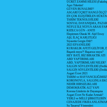
ÜCRET ZAMMI HİLESİ (Fakirle
Aşırı Tüketim!
GÜVEN BUNALIMI!!
ASGARİ ÜÇRET HANGİ ÖLÇÜ
EN ÇOK ELEŞTİRİLEN HÜKÜ
TARIM TEKNOLOJİLERİ
SOSYAL DAYANIŞMA, PAZAR
NÜFUZ İLE NÜFUS ARASI FA
KIZILCA GÜN - ANITI
Eleştirmen Olarak M. Akif Ersoy
AŞI, İLAÇ KARLITLIĞI
Siyasetin Gergin Dili!!
2023 EFSANELERİ
KURAKLIK AFETİ GELİYOR, 
Başarılı mıyız?! Başarısız mıyız?
HEY BATI, BİZ BIRAKTIK ATI
ABD YAPTIRIMLARI
ABD, YAPTIRIMLARI NELER?
SALGIN SÖYLENTİLERİ (Dediko
SALGIN SÖYLENTİLERİ (Dediko
Asgari Ücret 2021
TARIM ve HAYVANCILIĞIMII
KORONOYLA, SALGINLA EK
NEHİR HIRSIZLIKLARI
DEMOKRATİK ALT YAPI
Korona Günlerin de Dayanışma
Asgari Ücret Ne Kadar Artmalı?
YERLİ ve MİLLİ ŞİRKETLERİ
CENAZEDE FIKRA ANLATMA
Su Tasarruf Yöntemleri