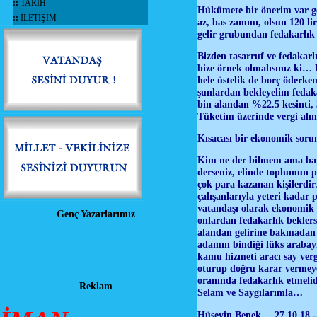
::
TARİH
Hükümete bir önerim var geli
::
İLETİŞİM
az, bas zammı, olsun 120 l
gelir grubundan fedakarlık
Bizden tasarruf ve fedakarlı
bize örnek olmalısınız ki… B
hele üstelik de borç öderken
şunlardan bekleyelim fedak
bin alandan %22.5 kesinti,
Tüketim üzerinde vergi alı
Kısacası bir ekonomik soru
Kim ne der bilmem ama bana
derseniz, elinde toplumun pa
çok para kazanan kişilerdir
çalışanlarıyla yeteri kadar
vatandaşı olarak ekonomik 
Genç Yazarlarımız
onlardan fedakarlık beklers
alandan gelirine bakmadan 
adamın bindiği lüks arabayı
kamu hizmeti aracı say ver
oturup doğru karar vermeye
oranında fedakarlık etmelid
Reklam
Selam ve Saygılarımla…
Hüseyin Benek – 27.10.18 -