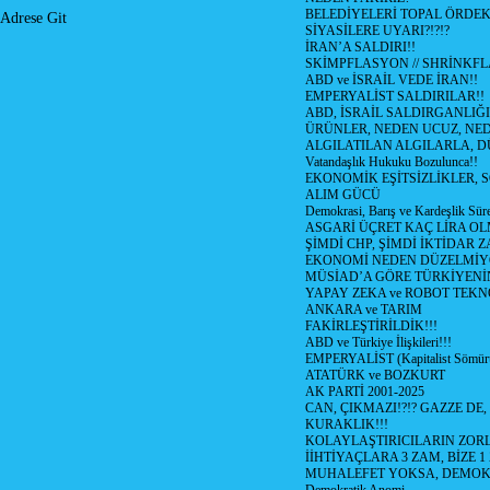
BELEDİYELERİ TOPAL ÖRDE
Adrese Git
SİYASİLERE UYARI?!?!?
İRAN’A SALDIRI!!
SKİMPFLASYON // SHRİNKF
ABD ve İSRAİL VEDE İRAN!!
EMPERYALİST SALDIRILAR!!
ABD, İSRAİL SALDIRGANLIĞI
ÜRÜNLER, NEDEN UCUZ, NED
ALGILATILAN ALGILARLA, D
Vatandaşlık Hukuku Bozulunca!!
EKONOMİK EŞİTSİZLİKLER, 
ALIM GÜCÜ
Demokrasi, Barış ve Kardeşlik Süre
ASGARİ ÜÇRET KAÇ LİRA OL
ŞİMDİ CHP, ŞİMDİ İKTİDAR Z
EKONOMİ NEDEN DÜZELMİY
MÜSİAD’A GÖRE TÜRKİYENİ
YAPAY ZEKA ve ROBOT TEKN
ANKARA ve TARIM
FAKİRLEŞTİRİLDİK!!!
ABD ve Türkiye İlişkileri!!!
EMPERYALİST (Kapitalist Sömü
ATATÜRK ve BOZKURT
AK PARTİ 2001-2025
CAN, ÇIKMAZI!?!? GAZZE DE,
KURAKLIK!!!
KOLAYLAŞTIRICILARIN ZORL
İİHTİYAÇLARA 3 ZAM, BİZE 1
MUHALEFET YOKSA, DEMOK