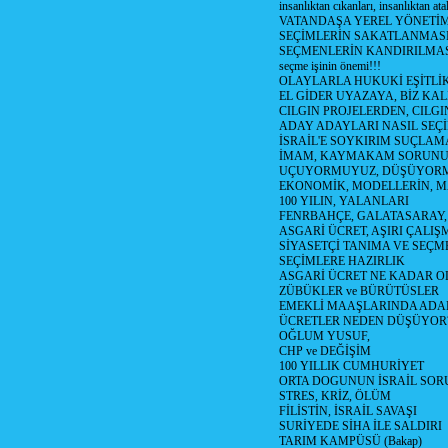
insanlıktan cıkanları, insanlıktan ata
VATANDAŞA YEREL YÖNETİ
SEÇİMLERİN SAKATLANMASI
SEÇMENLERİN KANDIRILMAS
seçme işinin önemi!!!
OLAYLARLA HUKUKİ EŞİTLİK 
EL GİDER UYAZAYA, BİZ KAL
CILGIN PROJELERDEN, CILGIN
ADAY ADAYLARI NASIL SEÇİ
İSRAİL'E SOYKIRIM SUÇLAMA
İMAM, KAYMAKAM SORUN
UÇUYORMUYUZ, DÜŞÜYORM
EKONOMİK, MODELLERİN, MA
100 YILIN, YALANLARI
FENRBAHÇE, GALATASARAY,
ASGARİ ÜCRET, AŞIRI ÇALIŞ
SİYASETÇİ TANIMA VE SEÇME
SEÇİMLERE HAZIRLIK
ASGARİ ÜCRET NE KADAR OLM
ZÜBÜKLER ve BÜRÜTÜSLER
EMEKLİ MAAŞLARINDA ADA
ÜCRETLER NEDEN DÜŞÜYOR
OĞLUM YUSUF,
CHP ve DEĞİŞİM
100 YILLIK CUMHURİYET
ORTA DOGUNUN İSRAİL SO
STRES, KRİZ, ÖLÜM
FİLİSTİN, İSRAİL SAVAŞI
SURİYEDE SİHA İLE SALDIRI
TARIM KAMPÜSÜ (Bakap)