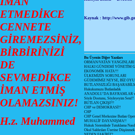
İMAN
ETMEDİKCE
Kaynak : http://www.gib.go
CENNETE
GİREMEZSİNİZ,
BİRBİRİNİZİ
Bu Üyenin Diğer Yazıları
DE
ORMAN/VATAN YANGINLARI !
HALKI GÜNDEMİ YÖNETİM G
EKONOMİK HATA!!!
SEVMEDİKCE
ÜLKEMİZİN SORUNLARI
GÜDEMİMİZ NEYSE, BİZ OYU
BUTLANSIZLIĞI BAŞARABİLM
İMAN ETMİŞ
Hukukumuzu Butlanladık
ANADOLU’DA BAYRAMLAR ve
Söyle Dostunu, Söyleyeyim Seni!!
OLAMAZSINIZ!
BUTLAN ÇIKIŞI!!!
CHP ve DEMOKRASİ!!
CHP
CHP Genel Merkezine Butlan Oper
H.z. Muhammed
MUHALİF DAYANIŞMA!!
Hukuk Sistemlnde Tutuklama Nasıl
Okul Saldırıları Üzerine Düşünmek
NEDEN FAKİRİZ?