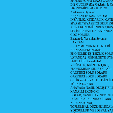
ENFLASYON ve MAAŞ ZAM 
DIŞ GÜÇLER (Dış Güçlerin, İç O
EKONOMİDE 20 YILIMIZ!!
Kastamonu Oyunları
BAŞKENTTE KASTAMONU
İNSANLIK, KİNDARLIK, ÇATI
SİYASET/SİYASETCİ GERMESİ
KRİZ EKONOMİSİNDEN ÇIKIŞ
SEÇİM BARAJI DA, VATANDAŞ
GÖÇ SORUNU
Bayram da Yaşanılan Sorunlar
BAYRAM
15 TEMMUZ'UN NEDENLERİ
BU NASIL EKONOMİ?
EKONOMİK EŞİTSİZLİK SOR
VATANDAŞ, GENELGEYE UY
EMEKLİ Biz Emeklililer!
VİRÜSTEN, KRİZDEN ÇIKIŞ
EKONOMİNİN SİNİR UCLARI
GAZETECİ SORU SORAR!!
GAZETECİ SORU SORAR!!
GELİR ve SOSYAL EŞİTSİZLİK
TÜRKİYE – ABD
ANAYASA NASIL DEGİŞTİRİL
KANALLI EKONOMİ
DOLAR, NASIL HAZİNEMİZE D
İKİ ACIK ARASINDAKİ FARK!
NEDEN>SONUÇ
TOPLUMSAL DÜZENE LEGAL/
YOKSULLUK VE SOSYAL Y