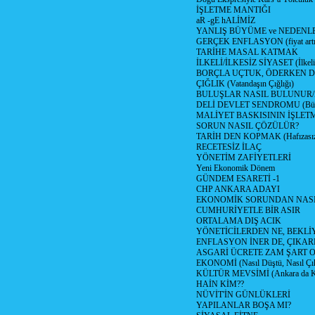
İŞLETME MANTIĞI
aR -gE hALİMİZ
YANLIŞ BÜYÜME ve NEDENLE
GERÇEK ENFLASYON (fiyat artış
TARİHE MASAL KATMAK
İLKELİ/İLKESİZ SİYASET (İlkeli/
BORÇLA UÇTUK, ÖDERKEN D
ÇIĞLIK (Vatandaşın Çığlığı)
BULUŞLAR NASIL BULUNUR
DELİ DEVLET SENDROMU (Büyük
MALİYET BASKISININ İŞLE
SORUN NASIL ÇÖZÜLÜR?
TARİH DEN KOPMAK (Hafızasız
RECETESİZ İLAÇ
YÖNETİM ZAFİYETLERİ
Yeni Ekonomik Dönem
GÜNDEM ESARETİ -1
CHP ANKARA ADAYI
EKONOMİK SORUNDAN NASIL
CUMHURİYETLE BİR ASIR
ORTALAMA DIŞ ACIK
YÖNETİCİLERDEN NE, BEKLİ
ENFLASYON İNER DE, ÇIKA
ASGARİ ÜCRETE ZAM ŞART O
EKONOMİ (Nasıl Düştü, Nasıl Çı
KÜLTÜR MEVSİMİ (Ankara da Kül
HAİN KİM??
NÜVİT'İN GÜNLÜKLERİ
YAPILANLAR BOŞA MI?