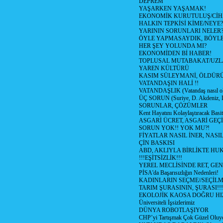
DEPREM
YAŞARKEN YAŞAMAK!
EKONOMİK KURUTULUŞ/Cİ
HALKIN TEPKİSİ KİME/NEYE?
YARININ SORUNLARI NELER
ÖYLE YAPMASAYDIK, BÖYLE
HER ŞEY YOLUNDA MI?
EKONOMİDEN Bİ HABER!
TOPLUSAL MUTABAKAT/UZL
YAREN KÜLTÜRÜ
KASIM SÜLEYMANİ, ÖLDÜR
VATANDAŞIN HALİ !!
VATANDAŞLIK (Vatandaş nasıl ol
ÜÇ SORUN (Suriye, D. Akdeniz, 
SORUNLAR, ÇÖZÜMLER
Kent Hayatını Kolaylaştıracak Basi
ASGARİ ÜCRET, ASGARİ GEÇ
SORUN YOK!! YOK MU?!
FİYATLAR NASIL İNER, NASI
ÇİN BASKISI
ABD, AKLIYLA BİRLİKTE HU
!!!EŞİTSİZLİK!!!
YEREL MECLİSİNDE RET, GEN
PİSA'da Başarısızlığın Nedenleri!
KADINLARIN SEÇME//SEÇİL
TARIM ŞURASININ, ŞURASI!!!
EKOLOJİK KAOSA DOĞRU HI
Üniversiteli İşsizlerimiz
DÜNYA ROBOTLAŞIYOR
CHP’yi Tartışmak Çok Güzel Oluy