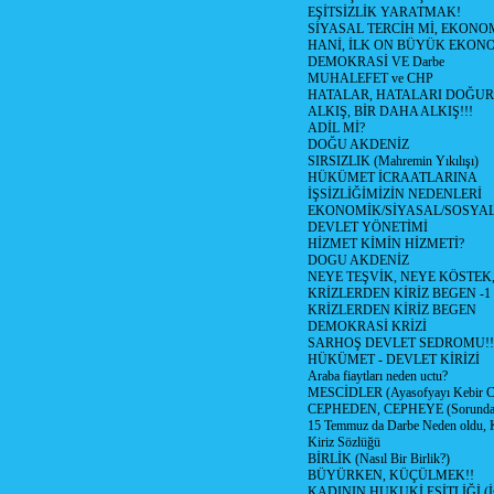
EŞİTSİZLİK YARATMAK!
SİYASAL TERCİH Mİ, EKONO
HANİ, İLK ON BÜYÜK EKON
DEMOKRASİ VE Darbe
MUHALEFET ve CHP
HATALAR, HATALARI DOĞUR
ALKIŞ, BİR DAHA ALKIŞ!!!
ADİL Mİ?
DOĞU AKDENİZ
SIRSIZLIK (Mahremin Yıkılışı)
HÜKÜMET İCRAATLARINA
İŞSİZLİĞİMİZİN NEDENLERİ
EKONOMİK/SİYASAL/SOSYA
DEVLET YÖNETİMİ
HİZMET KİMİN HİZMETİ?
DOGU AKDENİZ
NEYE TEŞVİK, NEYE KÖSTEK
KRİZLERDEN KİRİZ BEGEN -1
KRİZLERDEN KİRİZ BEGEN
DEMOKRASİ KRİZİ
SARHOŞ DEVLET SEDROMU!!
HÜKÜMET - DEVLET KİRİZİ
Araba fiaytları neden uctu?
MESCİDLER (Ayasofyayı Kebir C
CEPHEDEN, CEPHEYE (Sorundan
15 Temmuz da Darbe Neden oldu, 
Kiriz Sözlüğü
BİRLİK (Nasıl Bir Birlik?)
BÜYÜRKEN, KÜÇÜLMEK!!
KADININ HUKUKİ EŞİTLİĞİ (İsta