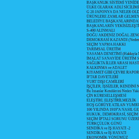
BAŞKANLIK SİSTEMİ YENİDE
ÜLKE OLARAK ADLİ SİCİLİM
G 20 JAPONYA DA NELER OLDU? 
ÜRÜNLERE ZAMLAR GELMEYE B
BELEDİYE BAŞKANLARINDAN
BAŞKANLARIN YEKİSİZLEŞTİ
S-400 ALINMALI
DOĞU AKDENİZ DOĞAL ZENG
DEMOKRASİ KAZANDI (Neden D
SEÇİM YAPMA HAKKI
TARIMSAL ÜRETİM
YASAMA DENETİMİ (Hakkıyla Me
İMALAT SANAYİDE ÜRETİM
SAĞLIKTA İLLER ARASI HAS
KALKINMA ve ADALET
KIYAMET GİBİ ÇEVRE RAPO
İFTAR DAVETLERİ
YURT DIŞI CAMİLERİ
İŞÇİLER, İŞSİZLER, KENDİN
Bu İnsanlar Kendilerini Neden Yak
ÇİN KÜRESELLEŞMESİ
ELEŞTİRİ, ELEŞTİRİLMEZLİK
HOŞ GÖRÜYE ATILAN YUMR
100 YILINDA 1919''A NASIL G
HUKUK, DEMOKRASİ, SEÇİM
SEÇİM İPTALİ SORUNU ÜZER
TÜRKÇÜLÜK GÜNÜ
SENDİKA ve İŞ HAYATI -2
SENDİKA ve İŞ HAYATI
EKONOMİK YÖNÜMÜZ