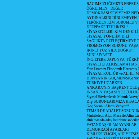
BAGIMSIZLIĞIMIZIN ENERJİS
ÖĞRETMEN - DEĞER
DEMOKRASİ SEVİYEMİZ NED
AYDINALRINI DİNLEMEYEN
TERÖRDEN KİM SORUMLU??!
DEEPFAKE TEHLİKESİ!!
SİYASETCİLERİ KİM DENETL
SİYASAL YÖNETİM DİLİ
SAGLIKTA ÖZELEŞTİRMEYE T
PROMOSYON SORUNU YAŞA
İKİNCİ YÜZ YILA DOĞRU!!
SUNİ SİYASET
İNGİLTERE, JAPONYA, TÜRK
SİYASETÇİ ALKIŞLAMA HAST
Yüz Liramızı Ekonomik Harcamış 
SİYASAL KÜLTÜR ve ALTILI 
DÜNYA'NIN GÖÇMEN/SIĞIN
TÜRKİYE UCARKEN
ANKARA'NIN BAŞKENT OLU
İNSANIN YAŞAM YOLCULU
Siyasal Söylemlerde Mantık Arayışl
DIŞ SORUNLARIMIZA KISACA
Göç Sorunu Alarm Veriyor!!
TEMSİLDE ADALET SORUNUM
Muhalefetin Altılı Masa ile Altın Ca
altılı masada aday belirleme sancılar
VATANDAŞ OLAMAYANLAR
DEMOKRASİ AYARLARI
KİMLİKSİZLİĞİN, AİDİYETSİ
SAVAŞ ve ZAFERİN MEŞRUL