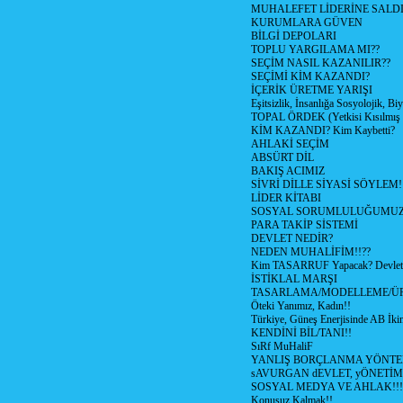
MUHALEFET LİDERİNE SALD
KURUMLARA GÜVEN
BİLGİ DEPOLARI
TOPLU YARGILAMA MI??
SEÇİM NASIL KAZANILIR??
SEÇİMİ KİM KAZANDI?
İÇERİK ÜRETME YARIŞI
Eşitsizlik, İnsanlığa Sosyolojik, Bi
TOPAL ÖRDEK (Yetkisi Kısılmış 
KİM KAZANDI? Kim Kaybetti?
AHLAKİ SEÇİM
ABSÜRT DİL
BAKIŞ ACIMIZ
SİVRİ DİLLE SİYASİ SÖYLEM!
LİDER KİTABI
SOSYAL SORUMLULUĞUMUZ!
PARA TAKİP SİSTEMİ
DEVLET NEDİR?
NEDEN MUHALİFİM!!??
Kim TASARRUF Yapacak? Devlet m
İSTİKLAL MARŞI
TASARLAMA/MODELLEME/Ü
Öteki Yanımız, Kadın!!
Türkiye, Güneş Enerjisinde AB İkin
KENDİNİ BİL/TANI!!
SıRf MuHaliF
YANLIŞ BORÇLANMA YÖNTEM
sAVURGAN dEVLET, yÖNETİM
SOSYAL MEDYA VE AHLAK!!!
Konusuz Kalmak!!