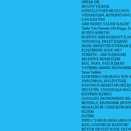
ORTAK DİL
BUGÜN YILBAŞI
GÖNÜLLÜYSEN MUTLUSUN
VATANDAŞIN, KENDİNİ SAV
CAN HAYVAN
ABD NEDEN YALNIZ KALDI?
Tarihe Yön Verenler (Ali Kuşçu, Fa
KUDÜS SORUNU
KUDÜS'Ü KİM BAŞKENT İLAN
VATANDAŞ, DELET İLİŞKİSİ
EKSİK HİSSETTİR İSTİSMAR 
ELEŞTİRİNİN SONU MU?
TÜRKİYE - ABD İLİŞKİLERİ
BELEDİYE HİZMETLERİ
MAL, PARA, FAİZ İLİŞKİSİ
YATIRIMLARIMIZ EKONOMİK
Tarım Vadileri
ELEKTRİKLİ ARABADA SON
TOPLUMSAL MALİYETLER
NATO'NUN HEDEFİ Mİ DEĞİŞT
DEVLETİN, VATANDAŞA MAL
EĞİTİMİN İÇERİGİ
SANALİST, EKONOMİDEN RE
BETONLA, EKONOMİK BETO
MUHALİFLİK CİDDİ İŞTİR BE
EGİTİM
EGİTİM
TOPLU YARGILAMALARDA S
BATI, GÖZÜMÜZE BATIYOR!
BÜYÜK DEVLET NASIL OLUN