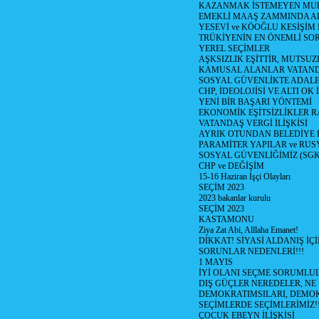
KAZANMAK İSTEMEYEN MU
EMEKLİ MAAŞ ZAMMINDA A
YESEVİ ve KÖOĞLU KESİŞİM
TRÜKİYENİN EN ÖNEMLİ SO
YEREL SEÇİMLER
AŞKSIZLIK EŞİTTİR, MUTSUZ
KAMUSAL ALANLAR VATAND
SOSYAL GÜVENLİKTE ADALE
CHP, İDEOLOJİSİ VE ALTI OK 
YENİ BİR BAŞARI YÖNTEMİ
EKONOMİK EŞİTSİZLİKLER 
VATANDAŞ VERGİ İLİŞKİSİ
AYRIK OTUNDAN BELEDİYE
PARAMİTER YAPILAR ve RUS
SOSYAL GÜVENLİĞİMİZ (SGK
CHP ve DEĞİŞİM
15-16 Haziran İşçi Olayları
SEÇİM 2023
2023 bakanlar kurulu
SEÇİM 2023
KASTAMONU
Ziya Zat Abi, Alllaha Emanet!
DİKKAT! SİYASİ ALDANIŞ İÇİ
SORUNLAR NEDENLERİ!!!
1 MAYIS
İYİ OLANI SEÇME SORUMLU
DIŞ GÜÇLER NEREDELER, NE
DEMOKRATIMSILARI, DEMOK
SEÇİMLERDE SEÇİMLERİMİZ!
ÇOCUK EBEYN İLİŞKİSİ