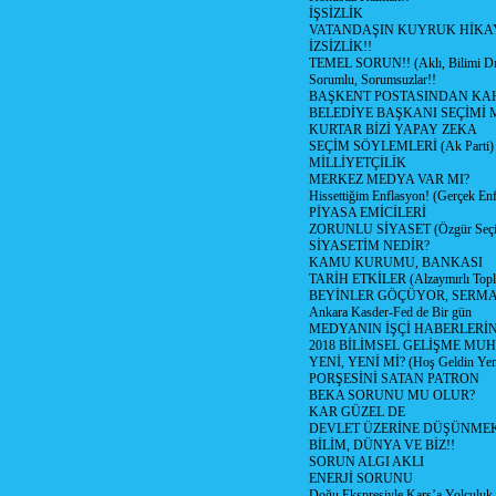
İŞSİZLİK
VATANDAŞIN KUYRUK HİKA
İZSİZLİK!!
TEMEL SORUN!! (Aklı, Bilimi Dı
Sorumlu, Sorumsuzlar!!
BAŞKENT POSTASINDAN K
BELEDİYE BAŞKANI SEÇİMİ 
KURTAR BİZİ YAPAY ZEKA
SEÇİM SÖYLEMLERİ (Ak Parti)
MİLLİYETÇİLİK
MERKEZ MEDYA VAR MI?
Hissettiğim Enflasyon! (Gerçek En
PİYASA EMİCİLERİ
ZORUNLU SİYASET (Özgür Seç
SİYASETİM NEDİR?
KAMU KURUMU, BANKASI
TARİH ETKİLER (Alzaymırlı Topl
BEYİNLER GÖÇÜYOR, SERM
Ankara Kasder-Fed de Bir gün
MEDYANIN İŞÇİ HABERLERİ
2018 BİLİMSEL GELİŞME MU
YENİ, YENİ Mİ? (Hoş Geldin Yeni
PORŞESİNİ SATAN PATRON
BEKA SORUNU MU OLUR?
KAR GÜZEL DE
DEVLET ÜZERİNE DÜŞÜNME
BİLİM, DÜNYA VE BİZ!!
SORUN ALGI AKLI
ENERJİ SORUNU
Doğu Ekspresiyle Kars’a Yolculuk