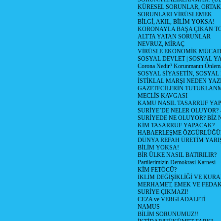
KÜRESEL SORUNLAR, ORTAK
SORUNLARI VİRÜSLEMEK
BİLGİ, AKIL, BİLİM YOKSA!
KORONAYLA BAŞA ÇIKAN TO
ALTTA YATAN SORUNLAR
NEVRUZ, MİRAÇ
VİRÜSLE EKONOMİK MÜCAD
SOSYAL DEVLET | SOSYAL Y
Corona Nedir? Korunmanın Önlemle
SOSYAL SİYASETİN, SOSYAL
İSTİKLAL MARŞI NEDEN YAZI
GAZETECİLERİN TUTUKLAN
MECLİS KAVGASI
KAMU NASIL TASARRUF YAP
SURİYE’DE NELER OLUYOR? – 1
SURİYEDE NE OLUYOR? BİZ 
KİM TASARRUF YAPACAK?
HABAERLEŞME ÖZGÜRLÜĞÜN
DÜNYA REFAH ÜRETİM YARIŞ
BİLİM YOKSA!
BİR ÜLKE NASIL BATIRILIR?
Partilerimizin Demokrasi Karnesi
KİM FETÖCÜ?
İKLİM DEĞİŞİKLİĞİ VE KURA
MERHAMET, EMEK VE FEDA
SURİYE ÇIKMAZI!
CEZA ve VERGİ ADALETİ
NAMUS
BİLİM SORUNUMUZ!!