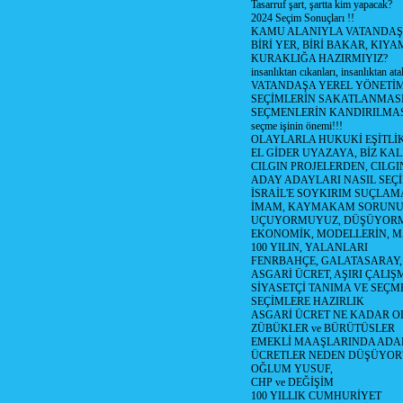
Tasarruf şart, şartta kim yapacak?
2024 Seçim Sonuçları !!
KAMU ALANIYLA VATANDAŞ
BİRİ YER, BİRİ BAKAR, KIYA
KURAKLIĞA HAZIRMIYIZ?
insanlıktan cıkanları, insanlıktan ata
VATANDAŞA YEREL YÖNETİ
SEÇİMLERİN SAKATLANMASI
SEÇMENLERİN KANDIRILMAS
seçme işinin önemi!!!
OLAYLARLA HUKUKİ EŞİTLİK 
EL GİDER UYAZAYA, BİZ KAL
CILGIN PROJELERDEN, CILGIN
ADAY ADAYLARI NASIL SEÇİ
İSRAİL'E SOYKIRIM SUÇLAMA
İMAM, KAYMAKAM SORUN
UÇUYORMUYUZ, DÜŞÜYORM
EKONOMİK, MODELLERİN, MA
100 YILIN, YALANLARI
FENRBAHÇE, GALATASARAY,
ASGARİ ÜCRET, AŞIRI ÇALIŞ
SİYASETÇİ TANIMA VE SEÇME
SEÇİMLERE HAZIRLIK
ASGARİ ÜCRET NE KADAR OLM
ZÜBÜKLER ve BÜRÜTÜSLER
EMEKLİ MAAŞLARINDA ADA
ÜCRETLER NEDEN DÜŞÜYOR
OĞLUM YUSUF,
CHP ve DEĞİŞİM
100 YILLIK CUMHURİYET