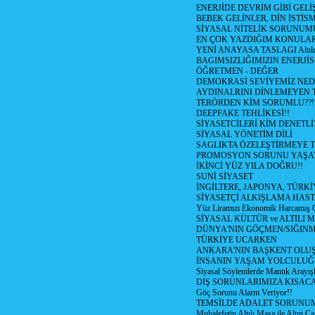
ENERJİDE DEVRİM GİBİ GEL
BEBEK GELİNLER, DİN İSTİS
SİYASAL NİTELİK SORUNUM
EN ÇOK YAZDIĞIM KONULA
YENİ ANAYASA TASLAGI Altılı
BAGIMSIZLIĞIMIZIN ENERJİS
ÖĞRETMEN - DEĞER
DEMOKRASİ SEVİYEMİZ NED
AYDINALRINI DİNLEMEYEN
TERÖRDEN KİM SORUMLU??!
DEEPFAKE TEHLİKESİ!!
SİYASETCİLERİ KİM DENETL
SİYASAL YÖNETİM DİLİ
SAGLIKTA ÖZELEŞTİRMEYE T
PROMOSYON SORUNU YAŞA
İKİNCİ YÜZ YILA DOĞRU!!
SUNİ SİYASET
İNGİLTERE, JAPONYA, TÜRK
SİYASETÇİ ALKIŞLAMA HAST
Yüz Liramızı Ekonomik Harcamış 
SİYASAL KÜLTÜR ve ALTILI 
DÜNYA'NIN GÖÇMEN/SIĞIN
TÜRKİYE UCARKEN
ANKARA'NIN BAŞKENT OLU
İNSANIN YAŞAM YOLCULU
Siyasal Söylemlerde Mantık Arayışl
DIŞ SORUNLARIMIZA KISACA
Göç Sorunu Alarm Veriyor!!
TEMSİLDE ADALET SORUNUM
Muhalefetin Altılı Masa ile Altın Ca