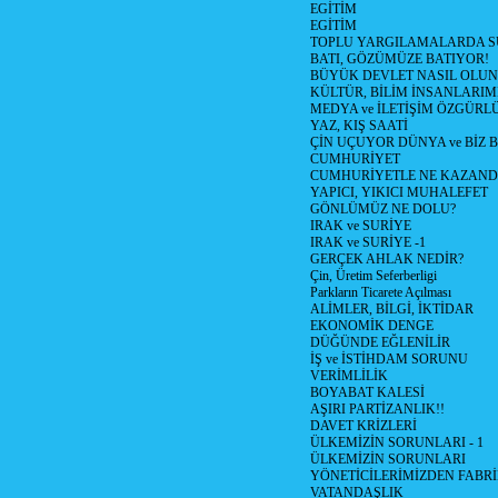
EGİTİM
EGİTİM
TOPLU YARGILAMALARDA S
BATI, GÖZÜMÜZE BATIYOR!
BÜYÜK DEVLET NASIL OLUN
KÜLTÜR, BİLİM İNSANLARIM
MEDYA ve İLETİŞİM ÖZGÜRL
YAZ, KIŞ SAATİ
ÇİN UÇUYOR DÜNYA ve BİZ
CUMHURİYET
CUMHURİYETLE NE KAZAND
YAPICI, YIKICI MUHALEFET
GÖNLÜMÜZ NE DOLU?
IRAK ve SURİYE
IRAK ve SURİYE -1
GERÇEK AHLAK NEDİR?
Çin, Üretim Seferberligi
Parkların Ticarete Açılması
ALİMLER, BİLGİ, İKTİDAR
EKONOMİK DENGE
DÜĞÜNDE EĞLENİLİR
İŞ ve İSTİHDAM SORUNU
VERİMLİLİK
BOYABAT KALESİ
AŞIRI PARTİZANLIK!!
DAVET KRİZLERİ
ÜLKEMİZİN SORUNLARI - 1
ÜLKEMİZİN SORUNLARI
YÖNETİCİLERİMİZDEN FABRİ
VATANDAŞLIK