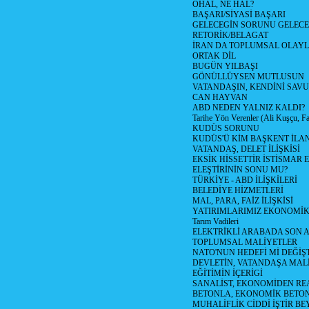
OHAL, NE HAL?
BAŞARI/SİYASİ BAŞARI
GELECEGİN SORUNU GELECEK
RETORİK/BELAGAT
İRAN DA TOPLUMSAL OLAY
ORTAK DİL
BUGÜN YILBAŞI
GÖNÜLLÜYSEN MUTLUSUN
VATANDAŞIN, KENDİNİ SAV
CAN HAYVAN
ABD NEDEN YALNIZ KALDI?
Tarihe Yön Verenler (Ali Kuşçu, Fa
KUDÜS SORUNU
KUDÜS'Ü KİM BAŞKENT İLAN
VATANDAŞ, DELET İLİŞKİSİ
EKSİK HİSSETTİR İSTİSMAR 
ELEŞTİRİNİN SONU MU?
TÜRKİYE - ABD İLİŞKİLERİ
BELEDİYE HİZMETLERİ
MAL, PARA, FAİZ İLİŞKİSİ
YATIRIMLARIMIZ EKONOMİK
Tarım Vadileri
ELEKTRİKLİ ARABADA SON
TOPLUMSAL MALİYETLER
NATO'NUN HEDEFİ Mİ DEĞİŞT
DEVLETİN, VATANDAŞA MAL
EĞİTİMİN İÇERİGİ
SANALİST, EKONOMİDEN RE
BETONLA, EKONOMİK BETO
MUHALİFLİK CİDDİ İŞTİR BE