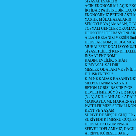
SİYASAL ESARET!!
AÇIK EKONOMİ Mİ, AÇIK EK
İKTİDAR PATİSİNE BİR KAÇ Ö
EKONOMİMİZ BETONLAŞTI M
YASTIK MÜLAHAZALARI!!
SEN ÖYLE YAŞAMASAN, O B
TOSYALI GENÇLER OKUMAY
ULUSÖTESİ OPERASYONLAR
ALLAH BELANIZI VERSİN Suriy
ULUSLAR KOMŞULUĞUMUZ
MUHALEFET KOALİSYONU/İT
SİYASETÇİLERİ KENDİ HALL
İNŞAAT EKONOMİ
KADIN, EVLİLİK, NİKÂH
KİMYASAL SALDIRI
MESLEK ODALARI VE SİVİL
DİL İŞKENCESİ!!
KİM NE KADAR KAZANIYOR
MEDYA TANIMA SANATI
BETON LOBİSİ BASTIRIYOR
DEVLETİMİZ BÜYÜYOR MU,
(3 - A) AKIL > AHLAK > ADAL
MARKAYLA MI, MAKARNAYLA
PARTİLERİMİZE SEÇİMLİ KO
KENT VE YAŞAM
SURİYE DE MEŞRU GÜÇLER -
SURİYEDE Kİ MEŞRU GÜÇLE
ULUSAL EKONOMİ/PARA
SERVET TOPLAMIMIZ, DAGIL
AFRİN’E KÜRESEL BAKIŞ