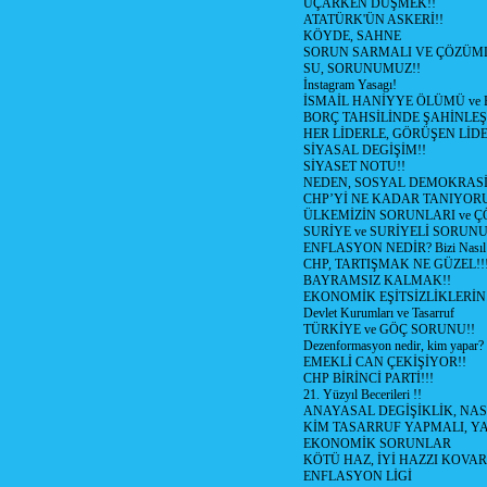
UÇARKEN DÜŞMEK!!
ATATÜRK'ÜN ASKERİ!!
KÖYDE, SAHNE
SORUN SARMALI VE ÇÖZÜML
SU, SORUNUMUZ!!
İnstagram Yasagı!
İSMAİL HANİYYE ÖLÜMÜ ve
BORÇ TAHSİLİNDE ŞAHİNLEŞ
HER LİDERLE, GÖRÜŞEN LİDE
SİYASAL DEGİŞİM!!
SİYASET NOTU!!
NEDEN, SOSYAL DEMOKRASİ
CHP’Yİ NE KADAR TANIYOR
ÜLKEMİZİN SORUNLARI ve 
SURİYE ve SURİYELİ SORUN
ENFLASYON NEDİR? Bizi Nasıl E
CHP, TARTIŞMAK NE GÜZEL!!
BAYRAMSIZ KALMAK!!
EKONOMİK EŞİTSİZLİKLERİN
Devlet Kurumları ve Tasarruf
TÜRKİYE ve GÖÇ SORUNU!!
Dezenformasyon nedir, kim yapar?
EMEKLİ CAN ÇEKİŞİYOR!!
CHP BİRİNCİ PARTİ!!!
21. Yüzyıl Becerileri !!
ANAYASAL DEGİŞİKLİK, NAS
KİM TASARRUF YAPMALI, YA
EKONOMİK SORUNLAR
KÖTÜ HAZ, İYİ HAZZI KOVAR?
ENFLASYON LİGİ