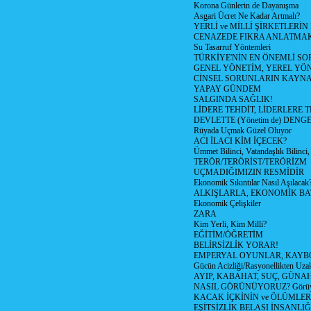
Korona Günlerin de Dayanışma
Asgari Ücret Ne Kadar Artmalı?
YERLİ ve MİLLİ ŞİRKETLERİ
CENAZEDE FIKRA ANLATMA
Su Tasarruf Yöntemleri
TÜRKİYE'NİN EN ÖNEMLİ SO
GENEL YÖNETİM, YEREL YÖ
CİNSEL SORUNLARIN KAYN
YAPAY GÜNDEM
SALGINDA SAĞLIK!
LİDERE TEHDİT, LİDERLERE 
DEVLETTE (Yönetim de) DENGE
Rüyada Uçmak Güzel Oluyor
ACI İLACI KİM İÇECEK?
Ümmet Bilinci, Vatandaşlık Bilinci, 
TERÖR/TERÖRİST/TERÖRİZM
UÇMADIĞIMIZIN RESMİDİR
Ekonomik Sıkıntılar Nasıl Aşılacak
ALKIŞLARLA, EKONOMİK BAT
Ekonomik Çelişkiler
ZARA
Kim Yerli, Kim Milli?
EĞİTİM/ÖĞRETİM
BELİRSİZLİK YORAR!
EMPERYAL OYUNLAR, KAYB
Gücün Acizliği/Rasyonellikten Uzak
AYIP, KABAHAT, SUÇ, GÜNAH (
NASIL GÖRÜNÜYORUZ? Görüyo
KACAK İÇKİNİN ve ÖLÜMLER
EŞİTSİZLİK BELASI İNSANL