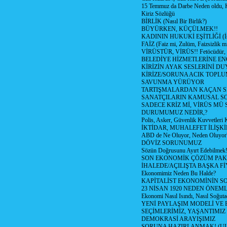
15 Temmuz da Darbe Neden oldu, 
Kiriz Sözlüğü
BİRLİK (Nasıl Bir Birlik?)
BÜYÜRKEN, KÜÇÜLMEK!!
KADININ HUKUKİ EŞİTLİĞİ (İsta
FAİZ (Faiz mi, Zulüm, Faizsizlik m
VİRÜSTÜR, VİRÜS!! Fetöcüdür, 
BELEDİYE HİZMETLERİNE E
KİRİZİN AYAK SESLERİNİ D
KİRİZE/SORUNA ACIK TOPL
SAVUNMA YÜRÜYOR
TARTIŞMALARDAN KAÇAN Sİ
SANATÇILARIN KAMUSAL S
SADECE KRİZ Mİ, VİRÜS MÜ
DURUMUMUZ NEDİR,?
Polis, Asker, Güvenlik Kuvvetleri 
İKTİDAR, MUHALEFET İLİŞKİ
ABD de Ne Oluyor, Neden Oluyor
DÖVİZ SORUNUMUZ
Sözün Doğrusunu Ayırt Edebilmek
SON EKONOMİK ÇÖZÜM PAK
İHALEDE/AÇILIŞTA BAŞKA F
Ekonomimiz Neden Bu Halde?
KAPİTALİST EKONOMİNİN S
23 NİSAN 1920 NEDEN ÖNEML
Ekonomi Nasıl Isındı, Nasıl Soğuta
YENİ PAYLAŞIM MODELİ VE
SEÇİMLERİMİZ, YAŞANTIMIZ
DEMOKRASİ ARAYIŞIMIZ
SORUNA HAZIRLANMAK! (U