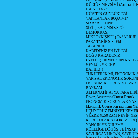
EKONOMİ (Nasıl Düştü, Nasıl Çı
KÜLTÜR MEVSİMİ (Ankara da Kül
HAİN KİM??
NÜVİT'İN GÜNLÜKLERİ
YAPILANLAR BOŞA MI?
SİYASAL FİTNE
SİVİL, BAGIMSIZ STÖ
DEMOKRASİ
MİKRO (KİŞİSEL) TASARRUF
PARA TAKİP SİSTEMİ
TASARRUF
KAREDENİZ EN İYİLERİ
DOĞU KARADENİZ
ÖZELLEŞTİRMELERİN KARI Z
9 EYLÜL VE CHP
BATTIK!!!
TÜKETEREK Mİ, EKONOMİK 
YAPISAL EKONOMİK SORUN
EKONOMİK SORUN MU VAR?
BAYRAM
ALTERNATİF ASYA PARA BİRİ
Döviz, Açığınızın Olması Demek,
EKONOMİK SORUNLAR NASIL
Ekonomik Operasyon mu, Kim Yap
UÇUYORUZ EMNİYET KEMERİN
YÜZDE 49.50 ZAM NEYİN NES
KORUCULARIN GÖREVLERİ (Polis
YANGIN VE ÖNLEM!!
KÖLELİGE DÖNÜŞ VE İNSAN 
SAVURGANLIKTAN, SAVRULM