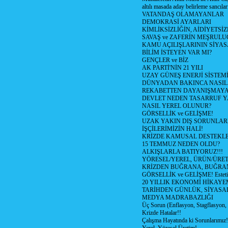
altılı masada aday belirleme sancılar
VATANDAŞ OLAMAYANLAR
DEMOKRASİ AYARLARI
KİMLİKSİZLİĞİN, AİDİYETSİ
SAVAŞ ve ZAFERİN MEŞRUL
KAMU AÇILIŞLARININ SİYAS
BİLİM İSTEYEN VAR MI?
GENÇLER ve BİZ
AK PARTİ'NİN 21 YILI
UZAY GÜNEŞ ENERJİ SİSTEM
DÜNYADAN BAKINCA NASI
REKABETTEN DAYANIŞMAY
DEVLET NEDEN TASARRUF 
NASIL YEREL OLUNUR?
GÖRSELLİK ve GELİŞME!
UZAK YAKIN DIŞ SORUNLAR
İŞÇİLERİMİZİN HALİ!
KRİZDE KAMUSAL DESTEKL
15 TEMMUZ NEDEN OLDU?
ALKIŞLARLA BATIYORUZ!!!
YÖRESEL/YEREL, ÜRÜN/ÜRE
KRİZDEN BUĞRANA, BUĞRA
GÖRSELLİK ve GELİŞME! Estetik m
20 YILLIK EKONOMİ HİKAYEM
TARİHDEN GÜNLÜK, SİYASA
MEDYA MADRABAZLIĞI
Üç Sorun (Enflasyon, Stagflasyon,
Krizde Hatalar!!
Çalışma Hayatında ki Sorunlarımız!