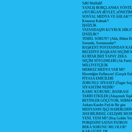
SıRf MuHaliF
YANLIŞ BORÇLANMA YÖNTEM
sAVURGAN dEVLET, yÖNETİM
SOSYAL MEDYA VE AHLAK!!!
Konusuz Kalmak!!
İŞSİZLİK
VATANDAŞIN KUYRUK HİKA
İZSİZLİK!!
TEMEL SORUN!! (Aklı, Bilimi Dı
Sorumlu, Sorumsuzlar!!
BAŞKENT POSTASINDAN K
BELEDİYE BAŞKANI SEÇİMİ 
KURTAR BİZİ YAPAY ZEKA
SEÇİM SÖYLEMLERİ (Ak Parti)
MİLLİYETÇİLİK
MERKEZ MEDYA VAR MI?
Hissettiğim Enflasyon! (Gerçek En
PİYASA EMİCİLERİ
ZORUNLU SİYASET (Özgür Seç
SİYASETİM NEDİR?
KAMU KURUMU, BANKASI
TARİH ETKİLER (Alzaymırlı Topl
BEYİNLER GÖÇÜYOR, SERM
Ankara Kasder-Fed de Bir gün
MEDYANIN İŞÇİ HABERLERİ
2018 BİLİMSEL GELİŞME MU
YENİ, YENİ Mİ? (Hoş Geldin Yeni
PORŞESİNİ SATAN PATRON
BEKA SORUNU MU OLUR?
KAR GÜZEL DE