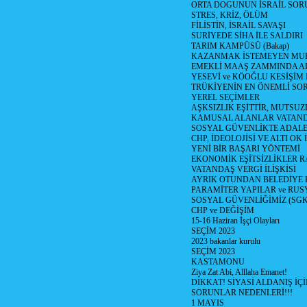
ORTA DOGUNUN İSRAİL SO
STRES, KRİZ, ÖLÜM
FİLİSTİN, İSRAİL SAVAŞI
SURİYEDE SİHA İLE SALDIRI
TARIM KAMPÜSÜ (Bakap)
KAZANMAK İSTEMEYEN MU
EMEKLİ MAAŞ ZAMMINDA A
YESEVİ ve KÖOĞLU KESİŞİM
TRÜKİYENİN EN ÖNEMLİ SO
YEREL SEÇİMLER
AŞKSIZLIK EŞİTTİR, MUTSUZ
KAMUSAL ALANLAR VATAND
SOSYAL GÜVENLİKTE ADALE
CHP, İDEOLOJİSİ VE ALTI OK 
YENİ BİR BAŞARI YÖNTEMİ
EKONOMİK EŞİTSİZLİKLER 
VATANDAŞ VERGİ İLİŞKİSİ
AYRIK OTUNDAN BELEDİYE
PARAMİTER YAPILAR ve RUS
SOSYAL GÜVENLİĞİMİZ (SGK
CHP ve DEĞİŞİM
15-16 Haziran İşçi Olayları
SEÇİM 2023
2023 bakanlar kurulu
SEÇİM 2023
KASTAMONU
Ziya Zat Abi, Alllaha Emanet!
DİKKAT! SİYASİ ALDANIŞ İÇİ
SORUNLAR NEDENLERİ!!!
1 MAYIS