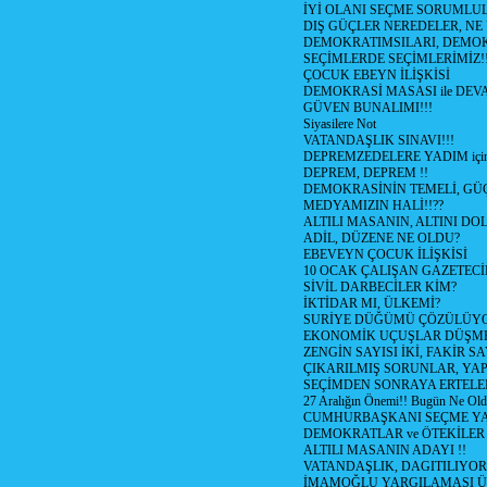
İYİ OLANI SEÇME SORUMLU
DIŞ GÜÇLER NEREDELER, NE
DEMOKRATIMSILARI, DEMOK
SEÇİMLERDE SEÇİMLERİMİZ!
ÇOCUK EBEYN İLİŞKİSİ
DEMOKRASİ MASASI ile DEV
GÜVEN BUNALIMI!!!
Siyasilere Not
VATANDAŞLIK SINAVI!!!
DEPREMZEDELERE YADIM için
DEPREM, DEPREM !!
DEMOKRASİNİN TEMELİ, GÜÇ
MEDYAMIZIN HALİ!!??
ALTILI MASANIN, ALTINI D
ADİL, DÜZENE NE OLDU?
EBEVEYN ÇOCUK İLİŞKİSİ
10 OCAK ÇALIŞAN GAZETEC
SİVİL DARBECİLER KİM?
İKTİDAR MI, ÜLKEMİ?
SURİYE DÜĞÜMÜ ÇÖZÜLÜY
EKONOMİK UÇUŞLAR DÜŞME
ZENGİN SAYISI İKİ, FAKİR S
ÇIKARILMIŞ SORUNLAR, YA
SEÇİMDEN SONRAYA ERTEL
27 Aralığın Önemi!! Bugün Ne Ol
CUMHURBAŞKANI SEÇME YA
DEMOKRATLAR ve ÖTEKİLER
ALTILI MASANIN ADAYI !!
VATANDAŞLIK, DAGITILIYOR
İMAMOĞLU YARGILAMASI Ü