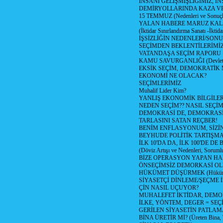
İNSANİ GELİŞMİŞLİĞİMİZ, İ
DEMİRYOLLARINDA KAZA V
15 TEMMUZ (Nedenleri ve Sonuçl
YALAN HABERE MARUZ KA
(İktidar Sınırlandırma Sanatı -İktida
İŞSİZLİĞİN NEDENLERİ/SON
SEÇİMDEN BEKLENTİLERİMİZ
VATANDAŞA SEÇİM RAPORU
KAMU SAVURGANLIĞI (Devlet n
EKSİK SEÇİM, DEMOKRATİK 
EKONOMİ NE OLACAK?
SEÇİMLERİMİZ
Muhalif Lider Kim?
YANLIŞ EKONOMİK BİLGİLE
NEDEN SEÇİM?? NASIL SEÇİM
DEMOKRASİ DE, DEMOKRASİ
TARLASINI SATAN REÇBER!
BENİM ENFLASYONUM, SİZ
BEYHUDE POLİTİK TARTIŞMA
İLK 10'DA DA, İLK 100'DE D
(Döviz Artışı ve Nedenleri, Sorumlu
BİZE OPERASYON YAPAN HA
ÖNSEÇİMSİZ DEMORKASİ OL
HÜKÜMET DÜŞÜRMEK (Hükümet
SİYASETÇİ DİNLEME/ŞEÇME 
ÇİN NASIL UÇUYOR?
MUHALEFET İKTİDAR, DEMO
İLKE, YÖNTEM, DEGER = SEÇ
GERİLEN SİYASETİN PATLAM
BİNA ÜRETİR Mİ? (Üreten Bina, 