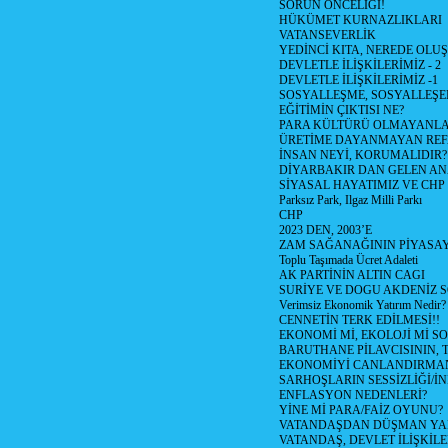
SORUN ÖNCELİĞİ!
HÜKÜMET KURNAZLIKLARI
VATANSEVERLİK
YEDİNCİ KITA, NEREDE OLU
DEVLETLE İLİŞKİLERİMİZ - 2
DEVLETLE İLİŞKİLERİMİZ -1
SOSYALLEŞME, SOSYALLEŞ
EĞİTİMİN ÇIKTISI NE?
PARA KÜLTÜRÜ OLMAYANLA
ÜRETİME DAYANMAYAN REF
İNSAN NEYİ, KORUMALIDIR?
DİYARBAKIR DAN GELEN AN
SİYASAL HAYATIMIZ VE CHP
Parksız Park, Ilgaz Milli Parkı
CHP
2023 DEN, 2003’E
ZAM SAĞANAĞININ PİYASAY
Toplu Taşımada Ücret Adaleti
AK PARTİNİN ALTIN CAGI
SURİYE VE DOGU AKDENİZ 
Verimsiz Ekonomik Yatırım Nedir?
CENNETİN TERK EDİLMESİ!!
EKONOMİ Mİ, EKOLOJİ Mİ 
BARUTHANE PİLAVCISININ, 
EKONOMİYİ CANLANDIRMANI
SARHOŞLARIN SESSİZLİĞİ/İNİ
ENFLASYON NEDENLERİ?
YİNE Mİ PARA/FAİZ OYUNU?
VATANDAŞDAN DÜŞMAN Y
VATANDAŞ, DEVLET İLİŞKİLE