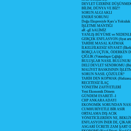
DEVLET ÜZERİNE DÜŞÜNME
BİLİM, DÜNYA VE BİZ!!
SORUN ALGI AKLI
ENERJİ SORUNU
Doğu Ekspresiyle Kars’a Yolculuk
İŞLETME MANTIĞI
aR -gE hALİMİZ
YANLIŞ BÜYÜME ve NEDENLE
GERÇEK ENFLASYON (fiyat artış
TARİHE MASAL KATMAK
İLKELİ/İLKESİZ SİYASET (İlkeli/
BORÇLA UÇTUK, ÖDERKEN D
ÇIĞLIK (Vatandaşın Çığlığı)
BULUŞLAR NASIL BULUNUR
DELİ DEVLET SENDROMU (Büyük
MALİYET BASKISININ İŞLE
SORUN NASIL ÇÖZÜLÜR?
TARİH DEN KOPMAK (Hafızasız
RECETESİZ İLAÇ
YÖNETİM ZAFİYETLERİ
Yeni Ekonomik Dönem
GÜNDEM ESARETİ -1
CHP ANKARA ADAYI
EKONOMİK SORUNDAN NASIL
CUMHURİYETLE BİR ASIR
ORTALAMA DIŞ ACIK
YÖNETİCİLERDEN NE, BEKLİ
ENFLASYON İNER DE, ÇIKA
ASGARİ ÜCRETE ZAM ŞART O