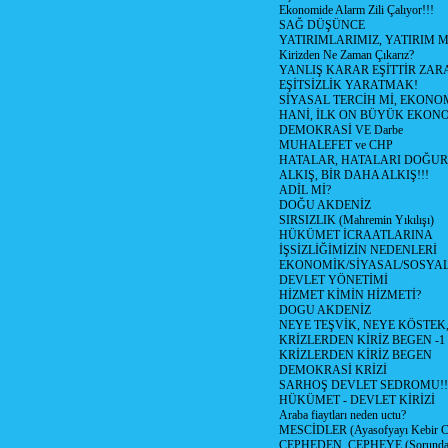
Ekonomide Alarm Zili Çalıyor!!!
SAĞ DÜŞÜNCE
YATIRIMLARIMIZ, YATIRIM M
Kirizden Ne Zaman Çıkarız?
YANLIŞ KARAR EŞİTTİR ZARA
EŞİTSİZLİK YARATMAK!
SİYASAL TERCİH Mİ, EKONO
HANİ, İLK ON BÜYÜK EKON
DEMOKRASİ VE Darbe
MUHALEFET ve CHP
HATALAR, HATALARI DOĞUR
ALKIŞ, BİR DAHA ALKIŞ!!!
ADİL Mİ?
DOĞU AKDENİZ
SIRSIZLIK (Mahremin Yıkılışı)
HÜKÜMET İCRAATLARINA
İŞSİZLİĞİMİZİN NEDENLERİ
EKONOMİK/SİYASAL/SOSYA
DEVLET YÖNETİMİ
HİZMET KİMİN HİZMETİ?
DOGU AKDENİZ
NEYE TEŞVİK, NEYE KÖSTEK
KRİZLERDEN KİRİZ BEGEN -1
KRİZLERDEN KİRİZ BEGEN
DEMOKRASİ KRİZİ
SARHOŞ DEVLET SEDROMU!!
HÜKÜMET - DEVLET KİRİZİ
Araba fiaytları neden uctu?
MESCİDLER (Ayasofyayı Kebir C
CEPHEDEN, CEPHEYE (Sorundan