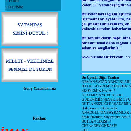
bu motorun sağlıklı işlemes
::
TARİH
kolon TC vatandaşlığıdır ve
::
İLETİŞİM
Bu kolonları sağlamlaştırmak
istemesini anlayabilirim, be
çalışmasını anlayamam, onla
kalacaklarından haberlerim
Bu toplulukların hepsi bina
binasını nasıl daha sağlam 
selam ve sevgilerimle…
www.vatandasfikri.com
>> 
Bu Üyenin Diğer Yazıları
ORMAN/VATAN YANGINLARI !
HALKI GÜNDEMİ YÖNETİM G
Genç Yazarlarımız
EKONOMİK HATA!!!
ÜLKEMİZİN SORUNLARI
GÜDEMİMİZ NEYSE, BİZ OYU
BUTLANSIZLIĞI BAŞARABİLM
Hukukumuzu Butlanladık
ANADOLU’DA BAYRAMLAR ve
Söyle Dostunu, Söyleyeyim Seni!!
Reklam
BUTLAN ÇIKIŞI!!!
CHP ve DEMOKRASİ!!
CHP