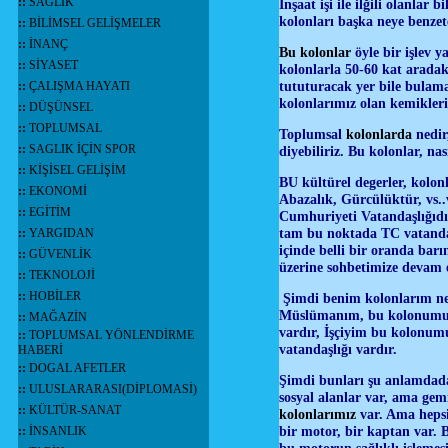
::
SAĞLIK
İnşaat işi ile ilğili olanla
kolonları başka neye benzete
::
BİLİMSEL GELİŞMELER
::
İNANÇ
Bu kolonlar
öyle bir işlev y
::
SİYASET
kolonlarla 50-60 kat aradak
tututuracak yer bile bulama
::
ÇALIŞMA HAYATI
kolonlarımız olan kemikleri 
::
DÜŞÜNSEL
::
TOPLUMSAL
Toplumsal
kolonlarda
nedir
::
SAGLIK İÇİN SPOR
diyebiliriz. Bu kolonlar, na
::
KİŞİSEL GELİŞİM
BU kültürel degerler, kolon
::
EKONOMİ
Abazalık, Gürcülüktür, vs..
::
EGİTİM
Cumhuriyeti Vatandaşlığıdır
tam bu noktada TC vatanda
::
YARGIDAN
içinde belli bir oranda bar
::
GÜVENLİK
üzerine sohbetimize devam e
::
TEKNOLOJİ
::
HOBİLER
Şimdi benim kolonlarım ne
Müslümanım, bu kolonumun 
::
MAĞAZİN
vardır, İşçiyim bu kolonum
::
TOPLUMSAL YÖNLENDİRME
vatandaşlığı vardır.
HABERİ
::
DOGAL AFETLER
Şimdi bunları şu anlamdada 
::
ULUSLARARASI(DİPLOMASİ)
sosyal alanlar var, ama gemi
::
KÜLTÜR-SANAT
kolonlarımız
var. Ama hepsi
bir motor, bir kaptan var.
::
İNSANLIK