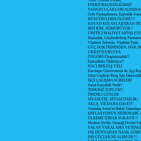
Yerel, Yöresel Üretim!
ENERJİ BAGISIZLIĞIMIZ!
YANGIN UÇAKLARI ALINDI M
Gelir Paylaşılmazsa, Eşitsizlik Sonu
HÜSEYİN'LERİN ÖLÜMÜ!!!
HAYATI KOLAYLAŞTIRAN D
BİZİ KİM, SÖMÜRÜYOR ?
ÜRETİCİ MALİYET ARTIŞI (ÜF
Başkanlık, Güçlendirilmiş Parlamen
Vladimir Zelenski, Vladimir Putin
GÜÇ DOKTRİNİNDEN, HAK D
UKRAYNA/RUSYA
ÖNGÖRÜ/Öngörüsüzlük!!
Eşitsizlikler Öldürüyor!!
HACI BEKTAŞ VELİ
Hacettepe Üniversitesin de, İşçi Kıy
Etkin Güçlerin Barış İçin Etkinsizlik
İŞÇİ ÇALIŞMA SÜRELERİ
Sanal Gerçeklik Nedir?
TEPKİSİZ TOPLUM!!
ÖNEMLİ GÜNLER
SİYASETTE, SİYASETSİZLİK!
AKLA, VİCDANA DAVET!!
Vatandaş Sezen'in Hakkı Vatandaşa
ENFLASYONUN NEDENLERİ, N
ÜLKEME İTİBAR SUKASTİ !!
Modern Devlet, Ortaçağ Devleti Far
YALAN YAKALAMA YETENEG
DIŞ DÜNYADAN NASIL GÖR
DIŞ GÜÇLER NE ALEM DE!!!