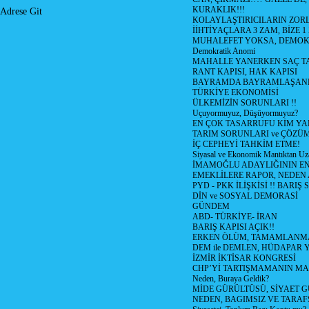
KURAKLIK!!!
Adrese Git
KOLAYLAŞTIRICILARIN ZORL
İİHTİYAÇLARA 3 ZAM, BİZE 1
MUHALEFET YOKSA, DEMOK
Demokratik Anomi
MAHALLE YANERKEN SAÇ T
RANT KAPISI, HAK KAPISI
BAYRAMDA BAYRAMLAŞAN
TÜRKİYE EKONOMİSİ
ÜLKEMİZİN SORUNLARI !!
Uçuyormuyuz, Düşüyormuyuz?
EN ÇOK TASARRUFU KİM YA
TARIM SORUNLARI ve ÇÖZÜ
İÇ CEPHEYİ TAHKİM ETME!
Siyasal ve Ekonomik Mantıktan Uz
İMAMOĞLU ADAYLIĞININ EN
EMEKLİLERE RAPOR, NEDEN
PYD - PKK İLİŞKİSİ !! BARIŞ 
DİN ve SOSYAL DEMORASİ
GÜNDEM
ABD- TÜRKİYE- İRAN
BARIŞ KAPISI AÇIK!!
ERKEN ÖLÜM, TAMAMLANMA
DEM ile DEMLEN, HÜDAPAR
İZMİR İKTİSAR KONGRESİ
CHP’Yİ TARTIŞMAMANIN MAL
Neden, Buraya Geldik?
MİDE GÜRÜLTÜSÜ, SİYAET 
NEDEN, BAGIMSIZ VE TARAF