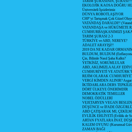
TARIM ŞURASININ, ŞURASI!!!
EKOLOJİK KAOSA DOĞRU HI
Üniversiteli İşsizlerimiz
DÜNYA ROBOTLAŞIYOR
CHP’yi Tartışmak Çok Güzel Oluy
VATANDAŞ DARALDI!! (Vatandaş
VATANDAŞA ve HÜKÜMETE R
CUMHURBAŞKANIMIZI ŞAK
TARIM ŞURASI 2-3
TÜRKİYE ve ABD, NEREYE?
ADALET ARAYIŞI!!
2019 DA NE KADAR ORMANIM
BULDUM, BULDUM (Enflasyona 
Çin, Bilimle Nasıl Şaha Kalktı?
YETKİSİZ, SORUMLULAR
ABD, AKLIMIZLA ALAY EDİYO
CUMHURİYETİ VE ATATÜRK’
REJİM OLARAK CUMHURİYE
VERGİ KİMDEN ALINIR? Asgari 
İKTİDARLARA DERS TEPKİLE
DÖRT ÜLKEYE ÖNERİMDİR
DEMOKRATİK TEMELLER
NOBEL ÖDÜLLERİ
VEJETARYEN VEGAN BESLE
DÜŞÜNCE ve İFADE ÖZGÜRL
ABD ÇATIŞARAK MI, ÇEKİLME
EVLİLİK EHLİYETİ (Evlilik de Sor
ARTAN FYATLARA İNAT, DÜ
KALEM OYUNU (Kurumsal Güvenil
ZAMAN BAĞI