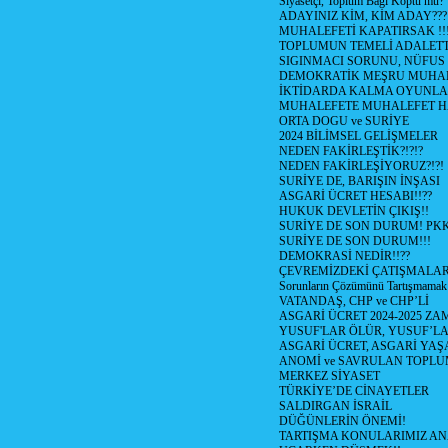
Siyasetçi, Toplum Bagı Koptu mu?
ADAYINIZ KİM, KİM ADAY???
MUHALEFETİ KAPATIRSAK !!
TOPLUMUN TEMELİ ADALETTİ
SIGINMACI SORUNU, NÜFUS
DEMOKRATİK MEŞRU MUHAL
İKTİDARDA KALMA OYUNLA
MUHALEFETE MUHALEFET H
ORTA DOGU ve SURİYE
2024 BİLİMSEL GELİŞMELER
NEDEN FAKİRLEŞTİK?!?!?
NEDEN FAKİRLEŞİYORUZ?!?!
SURİYE DE, BARIŞIN İNŞASI
ASGARİ ÜCRET HESABI!!??
HUKUK DEVLETİN ÇIKIŞ!!
SURİYE DE SON DURUM! PK
SURİYE DE SON DURUM!!!
DEMOKRASİ NEDİR!!??
ÇEVREMİZDEKİ ÇATIŞMALAR (S
Sorunların Çözümünü Tartışmamak
VATANDAŞ, CHP ve CHP’Lİ
ASGARİ ÜCRET 2024-2025 Z
YUSUF'LAR ÖLÜR, YUSUF’LA
ASGARİ ÜCRET, ASGARİ YAŞ
ANOMİ ve SAVRULAN TOPLU
MERKEZ SİYASET
TÜRKİYE’DE CİNAYETLER
SALDIRGAN İSRAİL
DÜĞÜNLERİN ÖNEMİ!
TARTIŞMA KONULARIMIZ AN