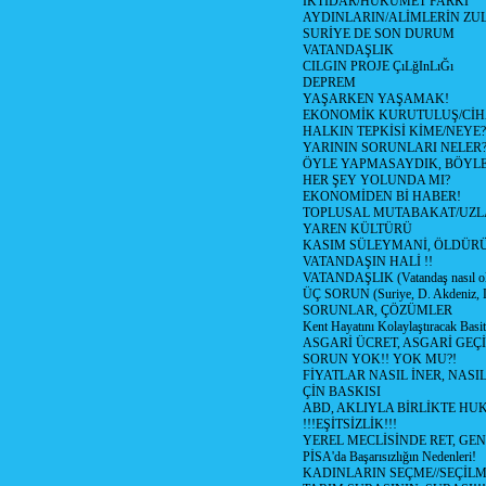
İKTİDAR/HÜKÜMET FARKI
AYDINLARIN/ALİMLERİN ZUL
SURİYE DE SON DURUM
VATANDAŞLIK
CILGIN PROJE ÇıLğInLıĞı
DEPREM
YAŞARKEN YAŞAMAK!
EKONOMİK KURUTULUŞ/Cİ
HALKIN TEPKİSİ KİME/NEYE?
YARININ SORUNLARI NELER
ÖYLE YAPMASAYDIK, BÖYLE
HER ŞEY YOLUNDA MI?
EKONOMİDEN Bİ HABER!
TOPLUSAL MUTABAKAT/UZL
YAREN KÜLTÜRÜ
KASIM SÜLEYMANİ, ÖLDÜR
VATANDAŞIN HALİ !!
VATANDAŞLIK (Vatandaş nasıl ol
ÜÇ SORUN (Suriye, D. Akdeniz, 
SORUNLAR, ÇÖZÜMLER
Kent Hayatını Kolaylaştıracak Basi
ASGARİ ÜCRET, ASGARİ GEÇ
SORUN YOK!! YOK MU?!
FİYATLAR NASIL İNER, NASI
ÇİN BASKISI
ABD, AKLIYLA BİRLİKTE HU
!!!EŞİTSİZLİK!!!
YEREL MECLİSİNDE RET, GEN
PİSA'da Başarısızlığın Nedenleri!
KADINLARIN SEÇME//SEÇİL