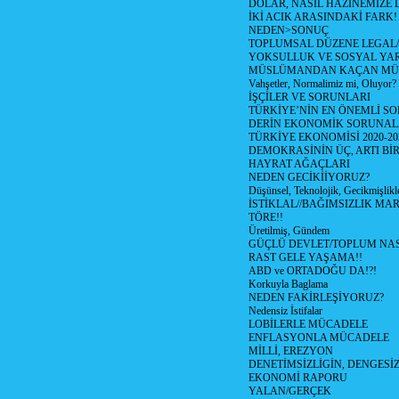
DOLAR, NASIL HAZİNEMİZE D
İKİ ACIK ARASINDAKİ FARK!
NEDEN>SONUÇ
TOPLUMSAL DÜZENE LEGAL/
YOKSULLUK VE SOSYAL Y
MÜSLÜMANDAN KAÇAN MÜ
Vahşetler, Normalimiz mi, Oluyor?
İŞÇİLER VE SORUNLARI
TÜRKİYE’NİN EN ÖNEMLİ SO
DERİN EKONOMİK SORUNA
TÜRKİYE EKONOMİSİ 2020-20
DEMOKRASİNİN ÜÇ, ARTI Bİ
HAYRAT AĞAÇLARI
NEDEN GECİKİİYORUZ?
Düşünsel, Teknolojik, Gecikmişlikle
İSTİKLAL//BAĞIMSIZLIK MAR
TÖRE!!
Üretilmiş, Gündem
GÜÇLÜ DEVLET/TOPLUM NAS
RAST GELE YAŞAMA!!
ABD ve ORTADOĞU DA!?!
Korkuyla Baglama
NEDEN FAKİRLEŞİYORUZ?
Nedensiz İstifalar
LOBİLERLE MÜCADELE
ENFLASYONLA MÜCADELE
MİLLİ, EREZYON
DENETİMSİZLİGİN, DENGESİZ
EKONOMİ RAPORU
YALAN/GERÇEK