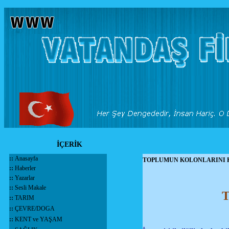
İÇERİK
::
Anasayfa
TOPLUMUN KOLONLARINI 
::
Haberler
::
Yazarlar
::
Sesli Makale
::
TARIM
::
ÇEVRE/DOGA
::
KENT ve YAŞAM