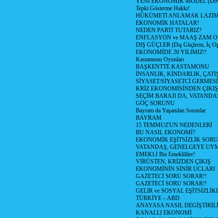
YENİ EKONOMİK MODEL (Dövize
Tepki Gösterme Hakkı!
HÜKÜMETİ ANLAMAK LAZI
EKONOMİK HATALAR!
NEDEN PARTİ TUTARIZ?
ENFLASYON ve MAAŞ ZAM 
DIŞ GÜÇLER (Dış Güçlerin, İç O
EKONOMİDE 20 YILIMIZ!!
Kastamonu Oyunları
BAŞKENTTE KASTAMONU
İNSANLIK, KİNDARLIK, ÇATI
SİYASET/SİYASETCİ GERMESİ
KRİZ EKONOMİSİNDEN ÇIKIŞ
SEÇİM BARAJI DA, VATANDAŞ
GÖÇ SORUNU
Bayram da Yaşanılan Sorunlar
BAYRAM
15 TEMMUZ'UN NEDENLERİ
BU NASIL EKONOMİ?
EKONOMİK EŞİTSİZLİK SOR
VATANDAŞ, GENELGEYE UY
EMEKLİ Biz Emeklililer!
VİRÜSTEN, KRİZDEN ÇIKIŞ
EKONOMİNİN SİNİR UCLARI
GAZETECİ SORU SORAR!!
GAZETECİ SORU SORAR!!
GELİR ve SOSYAL EŞİTSİZLİK
TÜRKİYE – ABD
ANAYASA NASIL DEGİŞTİRİL
KANALLI EKONOMİ