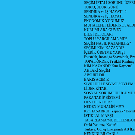
SEÇİM İPTALİ SORUNU ÜZER
TÜRKÇÜLÜK GÜNÜ
SENDİKA ve İŞ HAYATI -2
SENDİKA ve İŞ HAYATI
EKONOMİK YÖNÜMÜZ
MUHALEFET LİDERİNE SALD
KURUMLARA GÜVEN
BİLGİ DEPOLARI
TOPLU YARGILAMA MI??
SEÇİM NASIL KAZANILIR??
SEÇİMİ KİM KAZANDI?
İÇERİK ÜRETME YARIŞI
Eşitsizlik, İnsanlığa Sosyolojik, Bi
TOPAL ÖRDEK (Yetkisi Kısılmış 
KİM KAZANDI? Kim Kaybetti?
AHLAKİ SEÇİM
ABSÜRT DİL
BAKIŞ ACIMIZ
SİVRİ DİLLE SİYASİ SÖYLEM!
LİDER KİTABI
SOSYAL SORUMLULUĞUMUZ!
PARA TAKİP SİSTEMİ
DEVLET NEDİR?
NEDEN MUHALİFİM!!??
Kim TASARRUF Yapacak? Devlet m
İSTİKLAL MARŞI
TASARLAMA/MODELLEME/Ü
Öteki Yanımız, Kadın!!
Türkiye, Güneş Enerjisinde AB İkin
KENDİNİ BİL/TANI!!