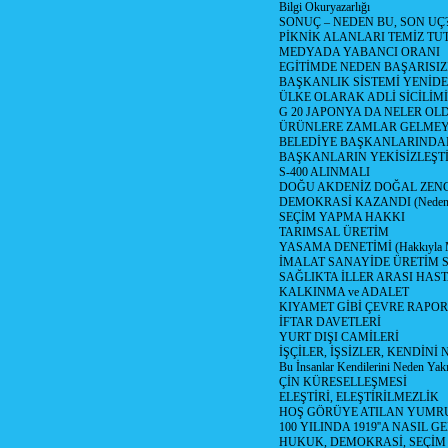
Bilgi Okuryazarlığı
SONUÇ – NEDEN BU, SON UÇ
PİKNİK ALANLARI TEMİZ TU
MEDYADA YABANCI ORANI
EGİTİMDE NEDEN BAŞARISIZ
BAŞKANLIK SİSTEMİ YENİDE
ÜLKE OLARAK ADLİ SİCİLİM
G 20 JAPONYA DA NELER OLDU? 
ÜRÜNLERE ZAMLAR GELMEYE B
BELEDİYE BAŞKANLARINDAN
BAŞKANLARIN YEKİSİZLEŞTİ
S-400 ALINMALI
DOĞU AKDENİZ DOĞAL ZENG
DEMOKRASİ KAZANDI (Neden D
SEÇİM YAPMA HAKKI
TARIMSAL ÜRETİM
YASAMA DENETİMİ (Hakkıyla Me
İMALAT SANAYİDE ÜRETİM
SAĞLIKTA İLLER ARASI HAS
KALKINMA ve ADALET
KIYAMET GİBİ ÇEVRE RAPO
İFTAR DAVETLERİ
YURT DIŞI CAMİLERİ
İŞÇİLER, İŞSİZLER, KENDİN
Bu İnsanlar Kendilerini Neden Yak
ÇİN KÜRESELLEŞMESİ
ELEŞTİRİ, ELEŞTİRİLMEZLİK
HOŞ GÖRÜYE ATILAN YUMR
100 YILINDA 1919''A NASIL G
HUKUK, DEMOKRASİ, SEÇİM