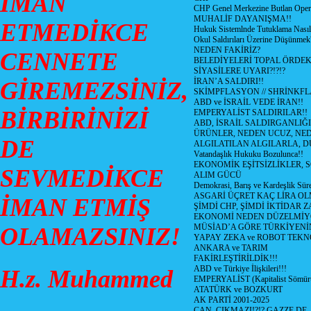
İMAN
CHP Genel Merkezine Butlan Oper
MUHALİF DAYANIŞMA!!
ETMEDİKCE
Hukuk Sistemlnde Tutuklama Nasıl
Okul Saldırıları Üzerine Düşünmek
NEDEN FAKİRİZ?
CENNETE
BELEDİYELERİ TOPAL ÖRDE
SİYASİLERE UYARI?!?!?
İRAN’A SALDIRI!!
GİREMEZSİNİZ,
SKİMPFLASYON // SHRİNKF
ABD ve İSRAİL VEDE İRAN!!
BİRBİRİNİZİ
EMPERYALİST SALDIRILAR!!
ABD, İSRAİL SALDIRGANLIĞI
ÜRÜNLER, NEDEN UCUZ, NED
DE
ALGILATILAN ALGILARLA, D
Vatandaşlık Hukuku Bozulunca!!
EKONOMİK EŞİTSİZLİKLER, 
SEVMEDİKCE
ALIM GÜCÜ
Demokrasi, Barış ve Kardeşlik Süre
ASGARİ ÜÇRET KAÇ LİRA OL
İMAN ETMİŞ
ŞİMDİ CHP, ŞİMDİ İKTİDAR Z
EKONOMİ NEDEN DÜZELMİY
MÜSİAD’A GÖRE TÜRKİYENİ
OLAMAZSINIZ!
YAPAY ZEKA ve ROBOT TEKN
ANKARA ve TARIM
FAKİRLEŞTİRİLDİK!!!
ABD ve Türkiye İlişkileri!!!
H.z. Muhammed
EMPERYALİST (Kapitalist Sömü
ATATÜRK ve BOZKURT
AK PARTİ 2001-2025
CAN, ÇIKMAZI!?!? GAZZE DE,