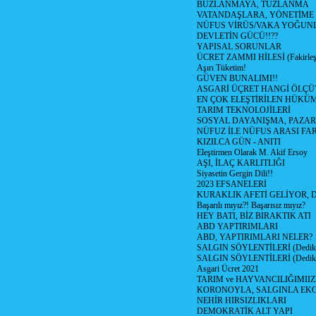
BUZLANMAYA, TUZLANMA
VATANDAŞLARA, YÖNETİME
NÜFUS VİRÜS/VAKA YOĞUN
DEVLETİN GÜCÜ!!??
YAPISAL SORUNLAR
ÜCRET ZAMMI HİLESİ (Fakirle
Aşırı Tüketim!
GÜVEN BUNALIMI!!
ASGARİ ÜÇRET HANGİ ÖLÇÜ
EN ÇOK ELEŞTİRİLEN HÜKÜ
TARIM TEKNOLOJİLERİ
SOSYAL DAYANIŞMA, PAZAR
NÜFUZ İLE NÜFUS ARASI FA
KIZILCA GÜN - ANITI
Eleştirmen Olarak M. Akif Ersoy
AŞI, İLAÇ KARLITLIĞI
Siyasetin Gergin Dili!!
2023 EFSANELERİ
KURAKLIK AFETİ GELİYOR, 
Başarılı mıyız?! Başarısız mıyız?
HEY BATI, BİZ BIRAKTIK ATI
ABD YAPTIRIMLARI
ABD, YAPTIRIMLARI NELER?
SALGIN SÖYLENTİLERİ (Dediko
SALGIN SÖYLENTİLERİ (Dediko
Asgari Ücret 2021
TARIM ve HAYVANCILIĞIMII
KORONOYLA, SALGINLA EK
NEHİR HIRSIZLIKLARI
DEMOKRATİK ALT YAPI