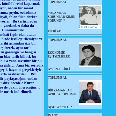
TOPLUMSAL
ak, kötülüklerini kapatmak
liyor, neden bir masal
arımız şuydu, ecdadımız
YAŞANILAN
leydi, falan filan derken…
SORUNLAR KİMİN
SORUNU?!?
şıyorlar.. Bu tartışmadan
bu yazılanları daha da
uz… Günümüzdeki
FİKRİ ADİL
üstü figür olan atalar
bizde içselleştirilemiyor ve
TOPLUMSAL
rihi acısından size bir
eştirerek, aynı tarihi
zu göreceğiz ve hangisi
EKONOMİK
 bize tarih bilinci, bu
EŞİTSİZLİKLER
bir o yana savrulur bir bu
uza gider… Ama biz zorladık
AYDIN FİKİRLİ
eçti, hayatın gerçekleriyle
larla uzaklaştılar… Biz
TOPLUMSAL
şiir paylaşacağım, ondan
er düşüncenizle Kuran
lere de bakın önereceğim…
BİR ZAMANLAR
r melek indirilmeli,
AVRUPA TOPLUMU
Aykut Veli YILDIZ
İNANÇ