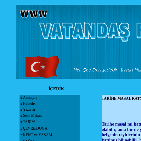
İÇERİK
::
Anasayfa
TARİHE MASAL KA
::
Haberler
::
Yazarlar
::
Sesli Makale
::
TARIM
Tarihe masal mı katı
::
ÇEVRE/DOGA
olabilir, ama bir de 
belgenin teyitlerin
::
KENT ve YAŞAM
katılmış bilinebilir