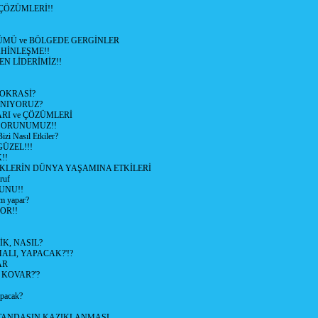
ÇÖZÜMLERİ!!
ÜMÜ ve BÖLGEDE GERGİNLER
HİNLEŞME!!
EN LİDERİMİZ!!
OKRASİ?
ANIYORUZ?
RI ve ÇÖZÜMLERİ
 SORUNUMUZ!!
 Nasıl Etkiler?
ÜZEL!!!
!!
İKLERİN DÜNYA YAŞAMINA ETKİLERİ
ruf
UNU!!
m yapar?
OR!!
K, NASIL?
LI, YAPACAK?'!?
AR
 KOVAR?'?
apacak?
TANDAŞIN KAZIKLANMASI