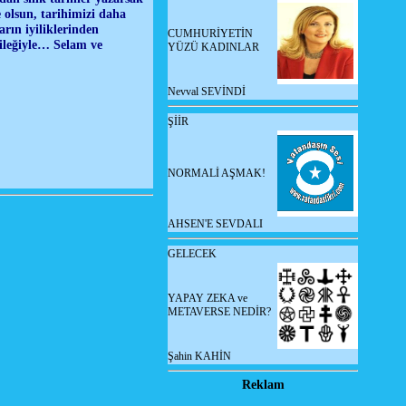
 olsun, tarihimizi daha
rın iyiliklerinden
CUMHURİYETİN
dileğiyle… Selam ve
YÜZÜ KADINLAR
Nevval SEVİNDİ
ŞİİR
NORMALİ AŞMAK!
AHSEN'E SEVDALI
GELECEK
YAPAY ZEKA ve
METAVERSE NEDİR?
Şahin KAHİN
Reklam