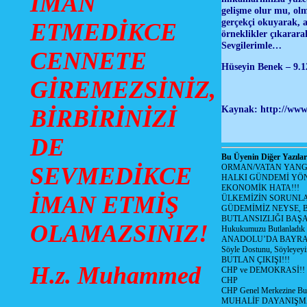
İMAN
gelişme olur mu, olm
gerçekçi okuyarak, a
ETMEDİKCE
örneklikler çıkarara
Sevgilerimle…
CENNETE
Hüseyin Benek – 9.1
GİREMEZSİNİZ,
Kaynak: http://www.
BİRBİRİNİZİ
DE
Bu Üyenin Diğer Yazılar
SEVMEDİKCE
ORMAN/VATAN YANGI
HALKI GÜNDEMİ YÖN
EKONOMİK HATA!!!
İMAN ETMİŞ
ÜLKEMİZİN SORUNLA
GÜDEMİMİZ NEYSE, B
BUTLANSIZLIĞI BAŞA
OLAMAZSINIZ!
Hukukumuzu Butlanladık
ANADOLU’DA BAYRAM
Söyle Dostunu, Söyleyeyi
BUTLAN ÇIKIŞI!!!
H.z. Muhammed
CHP ve DEMOKRASİ!!
CHP
CHP Genel Merkezine But
MUHALİF DAYANIŞM