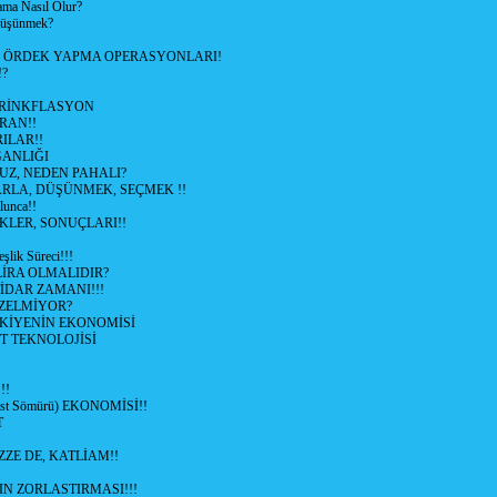
ama Nasıl Olur?
 Düşünmek?
L ÖRDEK YAPMA OPERASYONLARI!
!?
HRİNKFLASYON
İRAN!!
ILAR!!
GANLIĞI
UZ, NEDEN PAHALI?
ARLA, DÜŞÜNMEK, SEÇMEK !!
lunca!!
KLER, SONUÇLARI!!
şlik Süreci!!!
İRA OLMALIDIR?
TİDAR ZAMANI!!!
ZELMİYOR?
KİYENİN EKONOMİSİ
T TEKNOLOJİSİ
!!
ist Sömürü) EKONOMİSİ!!
T
ZZE DE, KATLİAM!!
N ZORLASTIRMASI!!!