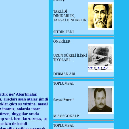
TAKLİDİ
DİNİDARLIK,
TAKVAİ DİNDARLIK
SITDIK FANİ
ÖNERİLER
UZUN SÜRELİ İLİŞKİ
TİYOLARI…
DERMAN ABİ
TOPLUMSAL
attık ne? Abartmalar,
, araçları aşan atalar şimdi
Sosyal Zincir!!
ekler çıktı su yüzüne, masal
 insanız, onlarda insan
şürsen, duygular orada
M.Akif GÖKALP
ıp seni, beni kurtarmaz, su
denizin de kendi
TOPLUMSAL
dan silik tarihler yazarsak