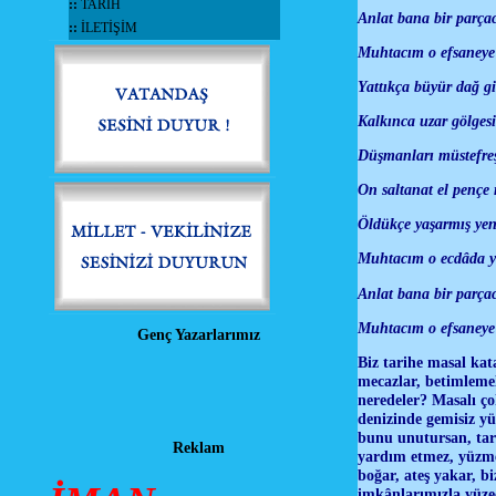
::
TARİH
Anlat bana bir parça
::
İLETİŞİM
Muhtacım o efsaneye 
Yattıkça büyür dağ gi
Kalkınca uzar gölgesi
Düşmanları müstefre
On saltanat el pençe
Öldükçe yaşarmış yen
Muhtacım o ecdâda ya
Anlat bana bir parçac
Muhtacım o efsaneye 
Genç Yazarlarımız
Biz tarihe masal ka
mecazlar, betimlemel
neredeler? Masalı ço
denizinde gemisiz yü
bunu unutursan, tari
Reklam
yardım etmez, yüzmes
boğar, ateş yakar, b
imkânlarımızla yüzec