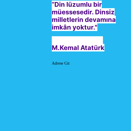
“Din lüzumlu bir
müessesedir. Dinsiz
milletlerin devamına
imkân yoktur."
M.Kemal Atatürk
Adrese Git