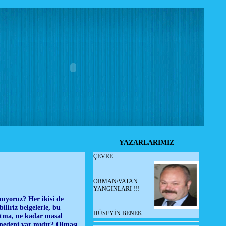
YAZARLARIMIZ
ÇEVRE
ORMAN/VATAN
YANGINLARI !!!
nıyoruz? Her ikisi de
iliriz belgelerle, bu
HÜSEYİN BENEK
rtma, ne kadar masal
 nedeni var mıdır? Olması