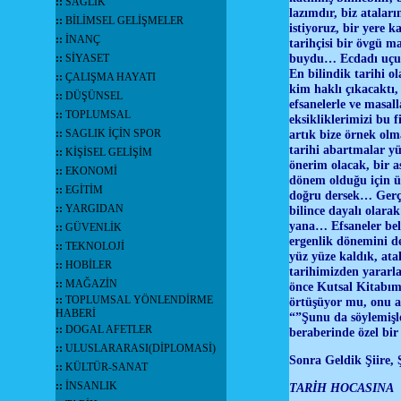
::
SAĞLIK
lazımdır, biz atalar
::
BİLİMSEL GELİŞMELER
istiyoruz, bir yere k
::
İNANÇ
tarihçisi bir övgü m
buydu… Ecdadı uçuruy
::
SİYASET
En bilindik tarihi ol
::
ÇALIŞMA HAYATI
kim haklı çıkacaktı,
::
DÜŞÜNSEL
efsanelerle ve masa
::
TOPLUMSAL
eksikliklerimizi bu
::
SAGLIK İÇİN SPOR
artık bize örnek olma
tarihi abartmalar yü
::
KİŞİSEL GELİŞİM
önerim olacak, bir as
::
EKONOMİ
dönem olduğu için üs
::
EGİTİM
doğru dersek… Gerçek
::
YARGIDAN
bilince dayalı olara
yana… Efsaneler bel
::
GÜVENLİK
ergenlik dönemini de 
::
TEKNOLOJİ
yüz yüze kaldık, ata
::
HOBİLER
tarihimizden yararla
::
MAĞAZİN
önce Kutsal Kitabım
::
TOPLUMSAL YÖNLENDİRME
örtüşüyor mu, onu a
HABERİ
“”Şunu da söylemişle
::
DOGAL AFETLER
beraberinde özel bir
::
ULUSLARARASI(DİPLOMASİ)
Sonra Geldik Şiire,
::
KÜLTÜR-SANAT
::
İNSANLIK
TARİH HOCASINA