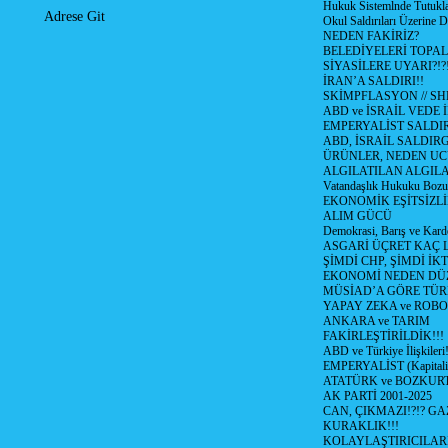
Hukuk Sistemlnde Tutukl
Adrese Git
Okul Saldırıları Üzerine
NEDEN FAKİRİZ?
BELEDİYELERİ TOPA
SİYASİLERE UYARI?!?
İRAN’A SALDIRI!!
SKİMPFLASYON // S
ABD ve İSRAİL VEDE 
EMPERYALİST SALDIR
ABD, İSRAİL SALDIR
ÜRÜNLER, NEDEN UC
ALGILATILAN ALGIL
Vatandaşlık Hukuku Bozu
EKONOMİK EŞİTSİZLİ
ALIM GÜCÜ
Demokrasi, Barış ve Karde
ASGARİ ÜÇRET KAÇ L
ŞİMDİ CHP, ŞİMDİ İK
EKONOMİ NEDEN DÜ
MÜSİAD’A GÖRE TÜR
YAPAY ZEKA ve ROBO
ANKARA ve TARIM
FAKİRLEŞTİRİLDİK!!!
ABD ve Türkiye İlişkileri!
EMPERYALİST (Kapital
ATATÜRK ve BOZKUR
AK PARTİ 2001-2025
CAN, ÇIKMAZI!?!? GA
KURAKLIK!!!
KOLAYLAŞTIRICILARI