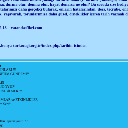
az durma olur, donma olur, hayat donarsa ne olur? Bu soruda size hediye
talarımızı daha gerçekçi bularak, onların hatalarından, ders, tecrübe, onla
k, yaşayarak, torunlarımıza daha güzel, örneklikler içeren tarih yazmak 
2.18 – vatandasfikri.com
konya-turkocagi.org.tr/index.php/tarihin-icinden
ı
NLARI !!!
ETİM GÜNDEMİ!!
RI
İZ OYUZ!
RABİLMEK!!!
LAR ve ETKİNLİKLER
m Seni!!
lan Operasyonu!!??
A!!