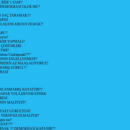
 BİZE 1 ZAM!!
 DEMOKRASİ OLUR MU?
 SAÇ TARAMAK!!!
APISI
LAŞANLARDAN OLMAK!!
I !!
uyuz?
KİM YAPMALI?
e ÇÖZÜMLERİ
ETME!
ıktan Uzaklaşmak!?!?
NIN ENGELLENMESİ!!
 NEDEN AZ MAAŞ ALIYORUZ?
 BARIŞ SÜRECİ !!
RASİ
LANMAMIŞ HAYATTIR!!!
ÜDAPAR YOLA DEVAM ETMEK
RESİ
IN MALİYETİ!!
İYAET GÜRÜLTÜSÜ
 TARAFSIZ OLMALIYIZ?
optu mu?
ADAY???
SAK !!! DEMOKRASİ KAPANIR!!!