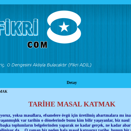
Detay
TMAK
TARİHE MASAL KATMAK
yoruz, yoksa masallara, efsanelere övgü için üretilmiş abartmalara mı ina
yaşanmışlık var tarihin o dönelerinde bunu kim bilir yaşayanlar, biz nasıl b
in başka toplumların belgelerinden yaparak ne kadar gerçek, ne kadar aba
, biliniyor da… O zaman biz neden hala masal katıyoruz tarihe, bunun bir