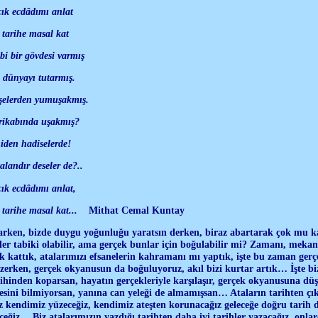
cık ecdâdımı anlat
tarihe masal kat
bi bir gövdesi varmış
 dünyayı tutarmış.
şelerden yumuşakmış.
 rikabında uşakmış?
iden hadiselerde!
landır deseler de?..
ık ecdâdımı anlat,
tarihe masal kat...
Mithat Cemal Kuntay
tarken, bizde duygu yoğunluğu yaratsın derken, biraz abartarak çok mu k
er tabiki olabilir, ama gerçek bunlar için boğulabilir mi? Zamanı, mekanı
k kattık, atalarımızı efsanelerin kahramanı mı yaptık, işte bu zaman gerç
zerken, gerçek okyanusun da boğuluyoruz, akıl bizi kurtar artık… İşte biz
hinden koparsan, hayatın gerçekleriyle karşılaşır, gerçek okyanusuna dü
ini bilmiyorsan, yanına can yeleği de almamışsan… Ataların tarihten çık
iz kendimiz yüzeceğiz, kendimiz ateşten korunacağız geleceğe doğru tarih 
eğiz… Biz atalarımızın yazdığı tarihten daha iyi tarihler yazacağız, onlar