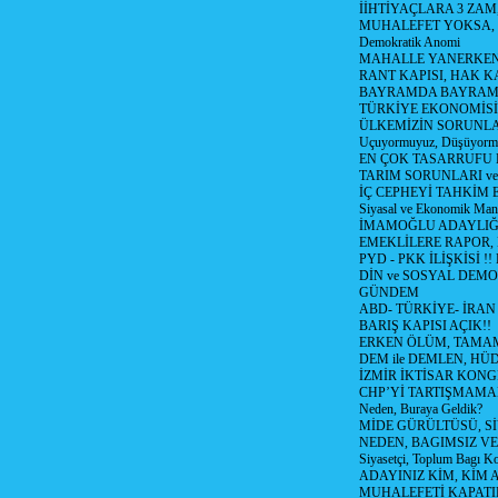
İİHTİYAÇLARA 3 ZAM,
MUHALEFET YOKSA,
Demokratik Anomi
MAHALLE YANERKEN
RANT KAPISI, HAK K
BAYRAMDA BAYRAM
TÜRKİYE EKONOMİSİ
ÜLKEMİZİN SORUNLAR
Uçuyormuyuz, Düşüyorm
EN ÇOK TASARRUFU 
TARIM SORUNLARI v
İÇ CEPHEYİ TAHKİM 
Siyasal ve Ekonomik Mant
İMAMOĞLU ADAYLIĞI
EMEKLİLERE RAPOR,
PYD - PKK İLİŞKİSİ !!
DİN ve SOSYAL DEMO
GÜNDEM
ABD- TÜRKİYE- İRAN
BARIŞ KAPISI AÇIK!!
ERKEN ÖLÜM, TAMAM
DEM ile DEMLEN, H
İZMİR İKTİSAR KONG
CHP’Yİ TARTIŞMAMAN
Neden, Buraya Geldik?
MİDE GÜRÜLTÜSÜ, S
NEDEN, BAGIMSIZ VE
Siyasetçi, Toplum Bagı K
ADAYINIZ KİM, KİM 
MUHALEFETİ KAPATIR