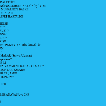
ALETTİR!!!
 NÜFUS SORUNUNA DÖNÜŞÜYOR!!!
MUHALFETE BASKI!!
OYUNLARI
EFET HASTALIĞI
E
ŞMELER
?!?
UZ?!?!
İNŞASI
I!!??
IŞ!!
UM! PKK/PYD KİMİN ÖRGÜTÜ?
M!!!
?
ALAR (Suriye, Ukrayna)
tışmamak!!
P’Lİ
2025 ZAMMI NE KADAR OLMALI?
SUF’LAR YAŞAR!!
Rİ YAŞAM!!!
 TOPLUM!!
TLER
!
MIZ ANAYASA ve CHP
!