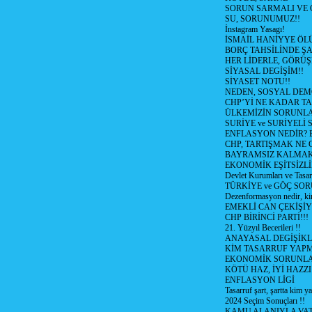
SORUN SARMALI VE 
SU, SORUNUMUZ!!
İnstagram Yasagı!
İSMAİL HANİYYE ÖL
BORÇ TAHSİLİNDE ŞA
HER LİDERLE, GÖRÜŞ
SİYASAL DEGİŞİM!!
SİYASET NOTU!!
NEDEN, SOSYAL DEM
CHP’Yİ NE KADAR T
ÜLKEMİZİN SORUNLA
SURİYE ve SURİYELİ
ENFLASYON NEDİR? Bizi
CHP, TARTIŞMAK NE G
BAYRAMSIZ KALMAK
EKONOMİK EŞİTSİZL
Devlet Kurumları ve Tasar
TÜRKİYE ve GÖÇ SOR
Dezenformasyon nedir, ki
EMEKLİ CAN ÇEKİŞİY
CHP BİRİNCİ PARTİ!!!
21. Yüzyıl Becerileri !!
ANAYASAL DEGİŞİKLİ
KİM TASARRUF YAPMA
EKONOMİK SORUNL
KÖTÜ HAZ, İYİ HAZZI
ENFLASYON LİGİ
Tasarruf şart, şartta kim y
2024 Seçim Sonuçları !!
KAMU ALANIYLA VA