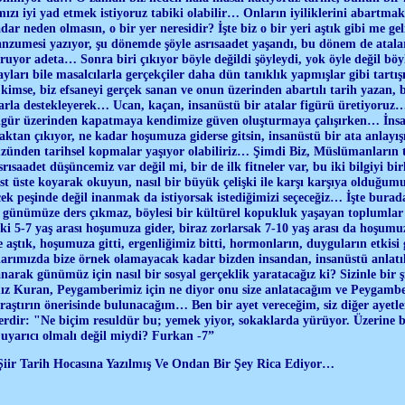
ımızı iyi yad etmek istiyoruz tabiki olabilir… Onların iyiliklerini abartm
adar neden olmasın, o bir yer neresidir? İşte biz o bir yeri aştık gibi me ge
anzumesi yazıyor, şu dönemde şöyle asrısaadet yaşandı, bu dönem de atal
or adeta… Sonra biri çıkıyor böyle değildi şöyleydi, yok öyle değil böy
ayları bile masalcılarla gerçekçiler daha dün tanıklık yapmışlar gibi tartı
 kimse, biz efsaneyi gerçek sanan ve onun üzerinden abartılı tarih yazan, 
llarla destekleyerek… Ucan, kaçan, insanüstü bir atalar figürü üretiyor
 figür üzerinden kapatmaya kendimize güven oluşturmaya çalışırken… İnsan
ktan çıkıyor, ne kadar hoşumuza giderse gitsin, insanüstü bir ata anlayışı 
zünden tarihsel kopmalar yaşıyor olabiliriz… Şimdi Biz, Müslümanların ta
rısaadet düşüncemiz var değil mi, bir de ilk fitneler var, bu iki bilgiyi birl
t üste koyarak okuyun, nasıl bir büyük çelişki ile karşı karşıya olduğumu
 peşinde değil inanmak da istiyorsak istediğimizi seçeceğiz… İşte buradan
k günümüze ders çıkmaz, böylesi bir kültürel kopukluk yaşayan toplumlar 
ki 5-7 yaş arası hoşumuza gider, biraz zorlarsak 7-10 yaş arası da hoşum
aştık, hoşumuza gitti, ergenliğimiz bitti, hormonların, duyguların etkisi g
larımızda bize örnek olamayacak kadar bizden insandan, insanüstü anlatı
narak günümüz için nasıl bir sosyal gerçeklik yaratacağız ki? Sizinle bir 
ız Kuran, Peygamberimiz için ne diyor onu size anlatacağım ve Peygamb
raştırın önerisinde bulunacağım… Ben bir ayet vereceğim, siz diğer ayet
rdir: "Ne biçim resuldür bu; yemek yiyor, sokaklarda yürüyor. Üzerine bi
 uyarıcı olmalı değil miydi? Furkan -7”
 Şiir Tarih Hocasına Yazılmış Ve Ondan Bir Şey Rica Ediyor…