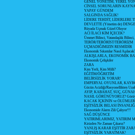
GENEL YÖNETİM, YEREL YÖ
CİNSEL SORUNLARIN KAYN
YAPAY GÜNDEM
SALGINDA SAĞLIK!
LİDERE TEHDİT, LİDERLERE 
DEVLETTE (Yönetim de) DENGE
Rüyada Uçmak Güzel Oluyor
ACI İLACI KİM İÇECEK?
Ümmet Bilinci, Vatandaşlık Bilinci, 
TERÖR/TERÖRİST/TERÖRİZM
UÇMADIĞIMIZIN RESMİDİR
Ekonomik Sıkıntılar Nasıl Aşılacak
ALKIŞLARLA, EKONOMİK BAT
Ekonomik Çelişkiler
ZARA
Kim Yerli, Kim Milli?
EĞİTİM/ÖĞRETİM
BELİRSİZLİK YORAR!
EMPERYAL OYUNLAR, KAYB
Gücün Acizliği/Rasyonellikten Uzak
AYIP, KABAHAT, SUÇ, GÜNAH (
NASIL GÖRÜNÜYORUZ? Görüyo
KACAK İÇKİNİN ve ÖLÜMLER
EŞİTSİZLİK BELASI İNSANL
Ekonomide Alarm Zili Çalıyor!!!
SAĞ DÜŞÜNCE
YATIRIMLARIMIZ, YATIRIM M
Kirizden Ne Zaman Çıkarız?
YANLIŞ KARAR EŞİTTİR ZARA
EŞİTSİZLİK YARATMAK!