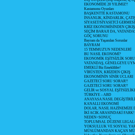
EKONOMİDE 20 YILIMIZ!!
Kastamonu Oyunları
BAŞKENTTE KASTAMONU
İNSANLIK, KİNDARLIK, ÇATI
SİYASET/SİYASETCİ GERMESİ
KRİZ EKONOMİSİNDEN ÇIKIŞ
SEÇİM BARAJI DA, VATANDAŞ
GÖÇ SORUNU
Bayram da Yaşanılan Sorunlar
BAYRAM
15 TEMMUZ'UN NEDENLERİ
BU NASIL EKONOMİ?
EKONOMİK EŞİTSİZLİK SOR
VATANDAŞ, GENELGEYE UY
EMEKLİ Biz Emeklililer!
VİRÜSTEN, KRİZDEN ÇIKIŞ
EKONOMİNİN SİNİR UCLARI
GAZETECİ SORU SORAR!!
GAZETECİ SORU SORAR!!
GELİR ve SOSYAL EŞİTSİZLİK
TÜRKİYE – ABD
ANAYASA NASIL DEGİŞTİRİL
KANALLI EKONOMİ
DOLAR, NASIL HAZİNEMİZE D
İKİ ACIK ARASINDAKİ FARK!
NEDEN>SONUÇ
TOPLUMSAL DÜZENE LEGAL/
YOKSULLUK VE SOSYAL Y
MÜSLÜMANDAN KAÇAN MÜ