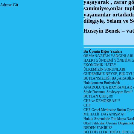
yaşayarak , zarar gör
Adrese Git
samimiyse,onlar topl
yaşananlar ortadadır
dilegiyle, Selam ve 
Hüseyin Benek – vat
Bu Üyenin Diğer Yazıları
ORMAN/VATAN YANGINLARI !
HALKI GÜNDEMİ YÖNETİM G
EKONOMİK HATA!!!
ÜLKEMİZİN SORUNLARI
GÜDEMİMİZ NEYSE, BİZ OYU
BUTLANSIZLIĞI BAŞARABİLM
Hukukumuzu Butlanladık
ANADOLU’DA BAYRAMLAR ve
Söyle Dostunu, Söyleyeyim Seni!!
BUTLAN ÇIKIŞI!!!
CHP ve DEMOKRASİ!!
CHP
CHP Genel Merkezine Butlan Oper
MUHALİF DAYANIŞMA!!
Hukuk Sistemlnde Tutuklama Nasıl
Okul Saldırıları Üzerine Düşünmek
NEDEN FAKİRİZ?
BELEDİYELERİ TOPAL ÖRDE