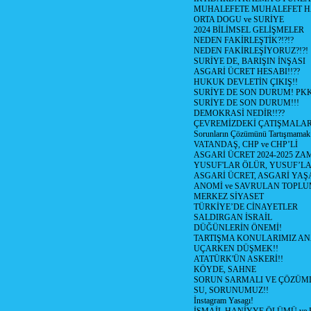
MUHALEFETE MUHALEFET H
ORTA DOGU ve SURİYE
2024 BİLİMSEL GELİŞMELER
NEDEN FAKİRLEŞTİK?!?!?
NEDEN FAKİRLEŞİYORUZ?!?!
SURİYE DE, BARIŞIN İNŞASI
ASGARİ ÜCRET HESABI!!??
HUKUK DEVLETİN ÇIKIŞ!!
SURİYE DE SON DURUM! PK
SURİYE DE SON DURUM!!!
DEMOKRASİ NEDİR!!??
ÇEVREMİZDEKİ ÇATIŞMALAR (S
Sorunların Çözümünü Tartışmamak
VATANDAŞ, CHP ve CHP’Lİ
ASGARİ ÜCRET 2024-2025 Z
YUSUF'LAR ÖLÜR, YUSUF’LA
ASGARİ ÜCRET, ASGARİ YAŞ
ANOMİ ve SAVRULAN TOPLU
MERKEZ SİYASET
TÜRKİYE’DE CİNAYETLER
SALDIRGAN İSRAİL
DÜĞÜNLERİN ÖNEMİ!
TARTIŞMA KONULARIMIZ AN
UÇARKEN DÜŞMEK!!
ATATÜRK'ÜN ASKERİ!!
KÖYDE, SAHNE
SORUN SARMALI VE ÇÖZÜML
SU, SORUNUMUZ!!
İnstagram Yasagı!