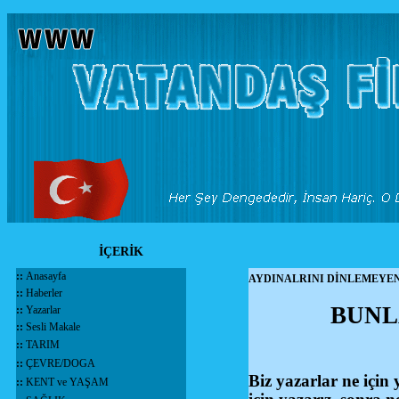
İÇERİK
::
Anasayfa
AYDINALRINI DİNLEMEYE
::
Haberler
BUNLA
::
Yazarlar
::
Sesli Makale
::
TARIM
::
ÇEVRE/DOGA
Biz yazarlar ne için 
::
KENT ve YAŞAM