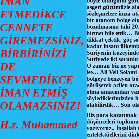
İMAN
böyle olduğunu görd
asgeri güçümüzle al
ETMEDİKCE
sözleşmelere imza at
bir otonom bölge olu
CENNETE
bozulmasına taki 20
hizmet bile ettik… B
GİREMEZSİNİZ,
dikkat çektik, göç s
kadar insanı ülkemi
BİRBİRİNİZİ
Suriyenin kuzeyinde 
Suriyede iki sorunlu
DE
O zaman biz ne yapm
ise… Ali Veli Selami
SEVMEDİKCE
bölgeye benzeyen böl
görüşerek acilen ora
İMAN ETMİŞ
olma amacından vazg
söylediklerimizden b
OLAMAZSINIZ!
alabilirdik… Son ola
Biz para kazanmak i
düşünceleri toplumum
H.z. Muhammed
yazıyoruz.. İnşallah 
entelektüellerini di