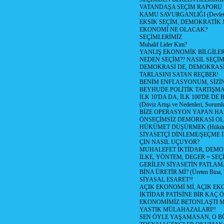
VATANDAŞA SEÇİM RAPORU
KAMU SAVURGANLIĞI (Devlet n
EKSİK SEÇİM, DEMOKRATİK 
EKONOMİ NE OLACAK?
SEÇİMLERİMİZ
Muhalif Lider Kim?
YANLIŞ EKONOMİK BİLGİLE
NEDEN SEÇİM?? NASIL SEÇİM
DEMOKRASİ DE, DEMOKRASİ
TARLASINI SATAN REÇBER!
BENİM ENFLASYONUM, SİZ
BEYHUDE POLİTİK TARTIŞMA
İLK 10'DA DA, İLK 100'DE D
(Döviz Artışı ve Nedenleri, Sorumlu
BİZE OPERASYON YAPAN HA
ÖNSEÇİMSİZ DEMORKASİ OL
HÜKÜMET DÜŞÜRMEK (Hükümet
SİYASETÇİ DİNLEME/ŞEÇME 
ÇİN NASIL UÇUYOR?
MUHALEFET İKTİDAR, DEMO
İLKE, YÖNTEM, DEGER = SEÇ
GERİLEN SİYASETİN PATLAM
BİNA ÜRETİR Mİ? (Üreten Bina, 
SİYASAL ESARET!!
AÇIK EKONOMİ Mİ, AÇIK EK
İKTİDAR PATİSİNE BİR KAÇ Ö
EKONOMİMİZ BETONLAŞTI M
YASTIK MÜLAHAZALARI!!
SEN ÖYLE YAŞAMASAN, O B