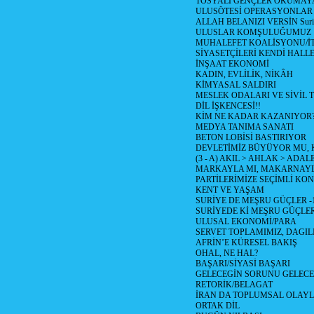
TOSYALI GENÇLER OKUMAY
ULUSÖTESİ OPERASYONLAR
ALLAH BELANIZI VERSİN Suriy
ULUSLAR KOMŞULUĞUMUZ
MUHALEFET KOALİSYONU/İT
SİYASETÇİLERİ KENDİ HALL
İNŞAAT EKONOMİ
KADIN, EVLİLİK, NİKÂH
KİMYASAL SALDIRI
MESLEK ODALARI VE SİVİL
DİL İŞKENCESİ!!
KİM NE KADAR KAZANIYOR
MEDYA TANIMA SANATI
BETON LOBİSİ BASTIRIYOR
DEVLETİMİZ BÜYÜYOR MU,
(3 - A) AKIL > AHLAK > ADAL
MARKAYLA MI, MAKARNAYLA
PARTİLERİMİZE SEÇİMLİ KO
KENT VE YAŞAM
SURİYE DE MEŞRU GÜÇLER -
SURİYEDE Kİ MEŞRU GÜÇLE
ULUSAL EKONOMİ/PARA
SERVET TOPLAMIMIZ, DAGIL
AFRİN’E KÜRESEL BAKIŞ
OHAL, NE HAL?
BAŞARI/SİYASİ BAŞARI
GELECEGİN SORUNU GELECEK
RETORİK/BELAGAT
İRAN DA TOPLUMSAL OLAY
ORTAK DİL