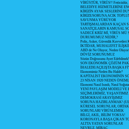
VİRÜSTÜR, VİRÜS!! Fetöcüdür, 
BELEDİYE HİZMETLERİNE E
KİRİZİN AYAK SESLERİNİ D
KİRİZE/SORUNA ACIK TOPL
SAVUNMA YÜRÜYOR
TARTIŞMALARDAN KAÇAN Sİ
SANATÇILARIN KAMUSAL S
SADECE KRİZ Mİ, VİRÜS MÜ
DURUMUMUZ NEDİR,?
Polis, Asker, Güvenlik Kuvvetleri 
İKTİDAR, MUHALEFET İLİŞKİ
ABD de Ne Oluyor, Neden Oluyor
DÖVİZ SORUNUMUZ
Sözün Doğrusunu Ayırt Edebilmek
SON EKONOMİK ÇÖZÜM PAK
İHALEDE/AÇILIŞTA BAŞKA F
Ekonomimiz Neden Bu Halde?
KAPİTALİST EKONOMİNİN S
23 NİSAN 1920 NEDEN ÖNEML
Ekonomi Nasıl Isındı, Nasıl Soğuta
YENİ PAYLAŞIM MODELİ VE
SEÇİMLERİMİZ, YAŞANTIMIZ
DEMOKRASİ ARAYIŞIMIZ
SORUNA HAZIRLANMAK! (U
KÜRESEL SORUNLAR, ORTAK
SORUNLARI VİRÜSLEMEK
BİLGİ, AKIL, BİLİM YOKSA!
KORONAYLA BAŞA ÇIKAN TO
ALTTA YATAN SORUNLAR
NEVRUZ, MİRAÇ