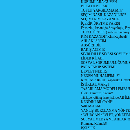
KURUMLARA GÜVEN
BİLGİ DEPOLARI
TOPLU YARGILAMA MI??
SEÇİM NASIL KAZANILIR??
SEÇİMİ KİM KAZANDI?
İÇERİK ÜRETME YARIŞI
Eşitsizlik, İnsanlığa Sosyolojik, Bi
TOPAL ÖRDEK (Yetkisi Kısılmış 
KİM KAZANDI? Kim Kaybetti?
AHLAKİ SEÇİM
ABSÜRT DİL
BAKIŞ ACIMIZ
SİVRİ DİLLE SİYASİ SÖYLEM!
LİDER KİTABI
SOSYAL SORUMLULUĞUMUZ!
PARA TAKİP SİSTEMİ
DEVLET NEDİR?
NEDEN MUHALİFİM!!??
Kim TASARRUF Yapacak? Devlet m
İSTİKLAL MARŞI
TASARLAMA/MODELLEME/Ü
Öteki Yanımız, Kadın!!
Türkiye, Güneş Enerjisinde AB İkin
KENDİNİ BİL/TANI!!
SıRf MuHaliF
YANLIŞ BORÇLANMA YÖNTEM
sAVURGAN dEVLET, yÖNETİM
SOSYAL MEDYA VE AHLAK!!!
Konusuz Kalmak!!
İŞSİZLİK