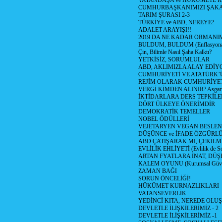
VATANDAŞA ve HÜKÜMETE R
CUMHURBAŞKANIMIZI ŞAK
TARIM ŞURASI 2-3
TÜRKİYE ve ABD, NEREYE?
ADALET ARAYIŞI!!
2019 DA NE KADAR ORMANIM
BULDUM, BULDUM (Enflasyona 
Çin, Bilimle Nasıl Şaha Kalktı?
YETKİSİZ, SORUMLULAR
ABD, AKLIMIZLA ALAY EDİYO
CUMHURİYETİ VE ATATÜRK’
REJİM OLARAK CUMHURİYE
VERGİ KİMDEN ALINIR? Asgari 
İKTİDARLARA DERS TEPKİLE
DÖRT ÜLKEYE ÖNERİMDİR
DEMOKRATİK TEMELLER
NOBEL ÖDÜLLERİ
VEJETARYEN VEGAN BESLE
DÜŞÜNCE ve İFADE ÖZGÜRL
ABD ÇATIŞARAK MI, ÇEKİLME
EVLİLİK EHLİYETİ (Evlilik de Sor
ARTAN FYATLARA İNAT, DÜ
KALEM OYUNU (Kurumsal Güvenil
ZAMAN BAĞI
SORUN ÖNCELİĞİ!
HÜKÜMET KURNAZLIKLARI
VATANSEVERLİK
YEDİNCİ KITA, NEREDE OLU
DEVLETLE İLİŞKİLERİMİZ - 2
DEVLETLE İLİŞKİLERİMİZ -1