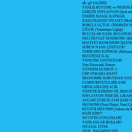
aR -gE hALİMİZ
YANLIŞ BÜYÜME ve NEDENLE
GERÇEK ENFLASYON (fiyat artış
TARİHE MASAL KATMAK
İLKELİ/İLKESİZ SİYASET (İlkeli/
BORÇLA UÇTUK, ÖDERKEN D
ÇIĞLIK (Vatandaşın Çığlığı)
BULUŞLAR NASIL BULUNUR
DELİ DEVLET SENDROMU (Büyük
MALİYET BASKISININ İŞLE
SORUN NASIL ÇÖZÜLÜR?
TARİH DEN KOPMAK (Hafızasız
RECETESİZ İLAÇ
YÖNETİM ZAFİYETLERİ
Yeni Ekonomik Dönem
GÜNDEM ESARETİ -1
CHP ANKARA ADAYI
EKONOMİK SORUNDAN NASIL
CUMHURİYETLE BİR ASIR
ORTALAMA DIŞ ACIK
YÖNETİCİLERDEN NE, BEKLİ
ENFLASYON İNER DE, ÇIKA
ASGARİ ÜCRETE ZAM ŞART O
EKONOMİ (Nasıl Düştü, Nasıl Çı
KÜLTÜR MEVSİMİ (Ankara da Kül
HAİN KİM??
NÜVİT'İN GÜNLÜKLERİ
YAPILANLAR BOŞA MI?
SİYASAL FİTNE
SİVİL, BAGIMSIZ STÖ