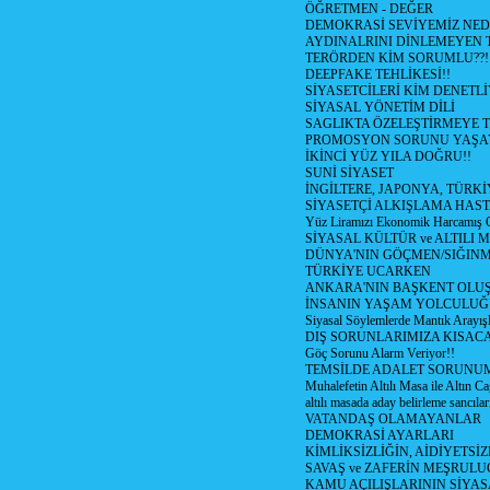
ÖĞRETMEN - DEĞER
DEMOKRASİ SEVİYEMİZ NED
AYDINALRINI DİNLEMEYEN
TERÖRDEN KİM SORUMLU??!
DEEPFAKE TEHLİKESİ!!
SİYASETCİLERİ KİM DENETL
SİYASAL YÖNETİM DİLİ
SAGLIKTA ÖZELEŞTİRMEYE T
PROMOSYON SORUNU YAŞA
İKİNCİ YÜZ YILA DOĞRU!!
SUNİ SİYASET
İNGİLTERE, JAPONYA, TÜRK
SİYASETÇİ ALKIŞLAMA HAST
Yüz Liramızı Ekonomik Harcamış 
SİYASAL KÜLTÜR ve ALTILI 
DÜNYA'NIN GÖÇMEN/SIĞIN
TÜRKİYE UCARKEN
ANKARA'NIN BAŞKENT OLU
İNSANIN YAŞAM YOLCULU
Siyasal Söylemlerde Mantık Arayışl
DIŞ SORUNLARIMIZA KISACA
Göç Sorunu Alarm Veriyor!!
TEMSİLDE ADALET SORUNUM
Muhalefetin Altılı Masa ile Altın Ca
altılı masada aday belirleme sancılar
VATANDAŞ OLAMAYANLAR
DEMOKRASİ AYARLARI
KİMLİKSİZLİĞİN, AİDİYETSİ
SAVAŞ ve ZAFERİN MEŞRUL
KAMU AÇILIŞLARININ SİYAS