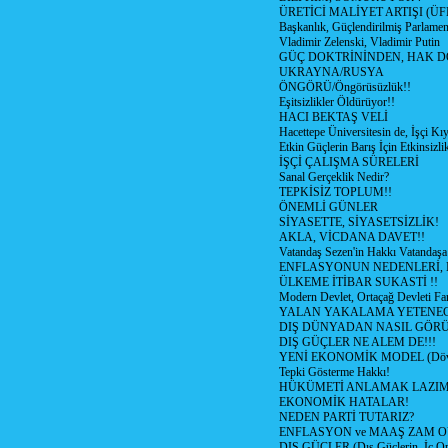
ÜRETİCİ MALİYET ARTIŞI (ÜF
Başkanlık, Güçlendirilmiş Parlamen
Vladimir Zelenski, Vladimir Putin
GÜÇ DOKTRİNİNDEN, HAK D
UKRAYNA/RUSYA
ÖNGÖRÜ/Öngörüsüzlük!!
Eşitsizlikler Öldürüyor!!
HACI BEKTAŞ VELİ
Hacettepe Üniversitesin de, İşçi Kıy
Etkin Güçlerin Barış İçin Etkinsizlik
İŞÇİ ÇALIŞMA SÜRELERİ
Sanal Gerçeklik Nedir?
TEPKİSİZ TOPLUM!!
ÖNEMLİ GÜNLER
SİYASETTE, SİYASETSİZLİK!
AKLA, VİCDANA DAVET!!
Vatandaş Sezen'in Hakkı Vatandaşa
ENFLASYONUN NEDENLERİ, N
ÜLKEME İTİBAR SUKASTİ !!
Modern Devlet, Ortaçağ Devleti Far
YALAN YAKALAMA YETENEG
DIŞ DÜNYADAN NASIL GÖR
DIŞ GÜÇLER NE ALEM DE!!!
YENİ EKONOMİK MODEL (Dövize
Tepki Gösterme Hakkı!
HÜKÜMETİ ANLAMAK LAZI
EKONOMİK HATALAR!
NEDEN PARTİ TUTARIZ?
ENFLASYON ve MAAŞ ZAM 
DIŞ GÜÇLER (Dış Güçlerin, İç O