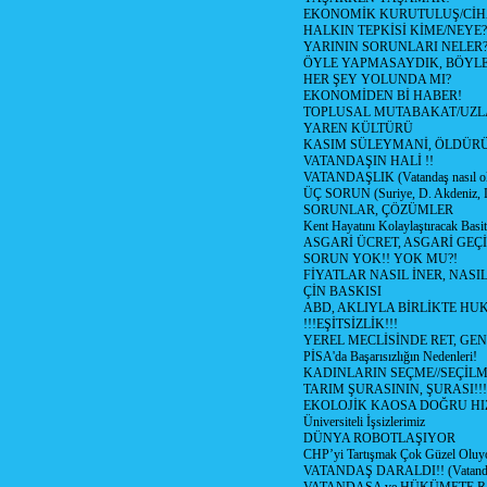
EKONOMİK KURUTULUŞ/Cİ
HALKIN TEPKİSİ KİME/NEYE?
YARININ SORUNLARI NELER
ÖYLE YAPMASAYDIK, BÖYLE
HER ŞEY YOLUNDA MI?
EKONOMİDEN Bİ HABER!
TOPLUSAL MUTABAKAT/UZL
YAREN KÜLTÜRÜ
KASIM SÜLEYMANİ, ÖLDÜR
VATANDAŞIN HALİ !!
VATANDAŞLIK (Vatandaş nasıl ol
ÜÇ SORUN (Suriye, D. Akdeniz, 
SORUNLAR, ÇÖZÜMLER
Kent Hayatını Kolaylaştıracak Basi
ASGARİ ÜCRET, ASGARİ GEÇ
SORUN YOK!! YOK MU?!
FİYATLAR NASIL İNER, NASI
ÇİN BASKISI
ABD, AKLIYLA BİRLİKTE HU
!!!EŞİTSİZLİK!!!
YEREL MECLİSİNDE RET, GEN
PİSA'da Başarısızlığın Nedenleri!
KADINLARIN SEÇME//SEÇİL
TARIM ŞURASININ, ŞURASI!!!
EKOLOJİK KAOSA DOĞRU HI
Üniversiteli İşsizlerimiz
DÜNYA ROBOTLAŞIYOR
CHP’yi Tartışmak Çok Güzel Oluy
VATANDAŞ DARALDI!! (Vatandaş