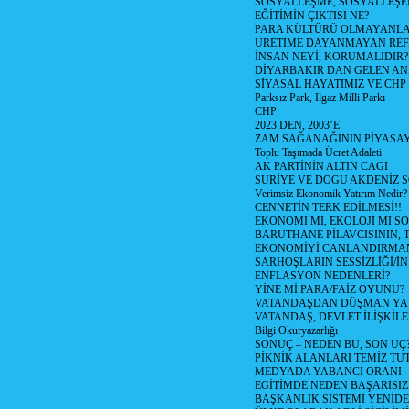
SOSYALLEŞME, SOSYALLEŞ
EĞİTİMİN ÇIKTISI NE?
PARA KÜLTÜRÜ OLMAYANLA
ÜRETİME DAYANMAYAN REF
İNSAN NEYİ, KORUMALIDIR?
DİYARBAKIR DAN GELEN AN
SİYASAL HAYATIMIZ VE CHP
Parksız Park, Ilgaz Milli Parkı
CHP
2023 DEN, 2003’E
ZAM SAĞANAĞININ PİYASAY
Toplu Taşımada Ücret Adaleti
AK PARTİNİN ALTIN CAGI
SURİYE VE DOGU AKDENİZ 
Verimsiz Ekonomik Yatırım Nedir?
CENNETİN TERK EDİLMESİ!!
EKONOMİ Mİ, EKOLOJİ Mİ 
BARUTHANE PİLAVCISININ, 
EKONOMİYİ CANLANDIRMANI
SARHOŞLARIN SESSİZLİĞİ/İNİ
ENFLASYON NEDENLERİ?
YİNE Mİ PARA/FAİZ OYUNU?
VATANDAŞDAN DÜŞMAN Y
VATANDAŞ, DEVLET İLİŞKİLE
Bilgi Okuryazarlığı
SONUÇ – NEDEN BU, SON UÇ
PİKNİK ALANLARI TEMİZ TU
MEDYADA YABANCI ORANI
EGİTİMDE NEDEN BAŞARISIZ
BAŞKANLIK SİSTEMİ YENİDE