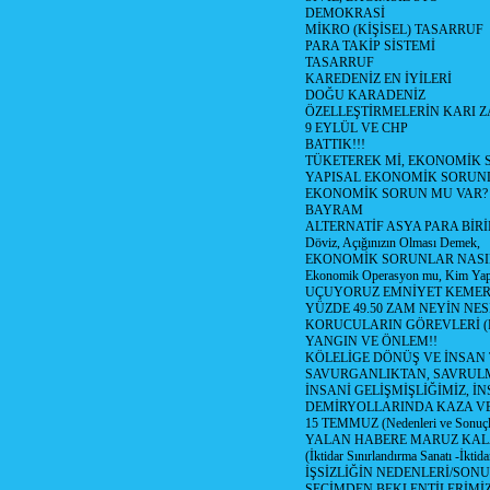
DEMOKRASİ
MİKRO (KİŞİSEL) TASARRUF
PARA TAKİP SİSTEMİ
TASARRUF
KAREDENİZ EN İYİLERİ
DOĞU KARADENİZ
ÖZELLEŞTİRMELERİN KARI Z
9 EYLÜL VE CHP
BATTIK!!!
TÜKETEREK Mİ, EKONOMİK 
YAPISAL EKONOMİK SORUN
EKONOMİK SORUN MU VAR?
BAYRAM
ALTERNATİF ASYA PARA BİRİ
Döviz, Açığınızın Olması Demek,
EKONOMİK SORUNLAR NASIL
Ekonomik Operasyon mu, Kim Yap
UÇUYORUZ EMNİYET KEMERİN
YÜZDE 49.50 ZAM NEYİN NES
KORUCULARIN GÖREVLERİ (Polis
YANGIN VE ÖNLEM!!
KÖLELİGE DÖNÜŞ VE İNSAN 
SAVURGANLIKTAN, SAVRULM
İNSANİ GELİŞMİŞLİĞİMİZ, İ
DEMİRYOLLARINDA KAZA V
15 TEMMUZ (Nedenleri ve Sonuçl
YALAN HABERE MARUZ KA
(İktidar Sınırlandırma Sanatı -İktida
İŞSİZLİĞİN NEDENLERİ/SON
SEÇİMDEN BEKLENTİLERİMİZ