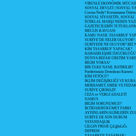
VİRÜSLE EKONOMİK MÜCAD
SOSYAL DEVLET | SOSYAL Y
Corona Nedir? Korunmanın Önlemle
SOSYAL SİYASETİN, SOSYAL
İSTİKLAL MARŞI NEDEN YAZI
GAZETECİLERİN TUTUKLAN
MECLİS KAVGASI
KAMU NASIL TASARRUF YAP
SURİYE’DE NELER OLUYOR? – 1
SURİYEDE NE OLUYOR? BİZ 
KİM TASARRUF YAPACAK?
HABAERLEŞME ÖZGÜRLÜĞÜN
DÜNYA REFAH ÜRETİM YARIŞ
BİLİM YOKSA!
BİR ÜLKE NASIL BATIRILIR?
Partilerimizin Demokrasi Karnesi
KİM FETÖCÜ?
İKLİM DEĞİŞİKLİĞİ VE KURA
MERHAMET, EMEK VE FEDA
SURİYE ÇIKMAZI!
CEZA ve VERGİ ADALETİ
NAMUS
BİLİM SORUNUMUZ!!
İKTİDAR/HÜKÜMET FARKI
AYDINLARIN/ALİMLERİN ZUL
SURİYE DE SON DURUM
VATANDAŞLIK
CILGIN PROJE ÇıLğInLıĞı
DEPREM
YAŞARKEN YAŞAMAK!