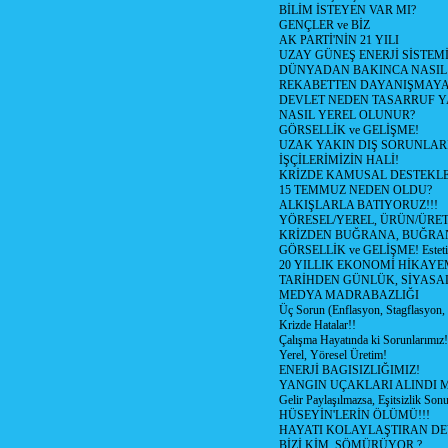
BİLİM İSTEYEN VAR MI?
GENÇLER ve BİZ
AK PARTİ'NİN 21 YILI
UZAY GÜNEŞ ENERJİ SİSTEM
DÜNYADAN BAKINCA NASI
REKABETTEN DAYANIŞMAY
DEVLET NEDEN TASARRUF 
NASIL YEREL OLUNUR?
GÖRSELLİK ve GELİŞME!
UZAK YAKIN DIŞ SORUNLAR
İŞÇİLERİMİZİN HALİ!
KRİZDE KAMUSAL DESTEKL
15 TEMMUZ NEDEN OLDU?
ALKIŞLARLA BATIYORUZ!!!
YÖRESEL/YEREL, ÜRÜN/ÜRE
KRİZDEN BUĞRANA, BUĞRA
GÖRSELLİK ve GELİŞME! Estetik m
20 YILLIK EKONOMİ HİKAYEM
TARİHDEN GÜNLÜK, SİYASA
MEDYA MADRABAZLIĞI
Üç Sorun (Enflasyon, Stagflasyon,
Krizde Hatalar!!
Çalışma Hayatında ki Sorunlarımız!
Yerel, Yöresel Üretim!
ENERJİ BAGISIZLIĞIMIZ!
YANGIN UÇAKLARI ALINDI M
Gelir Paylaşılmazsa, Eşitsizlik Sonu
HÜSEYİN'LERİN ÖLÜMÜ!!!
HAYATI KOLAYLAŞTIRAN D
BİZİ KİM, SÖMÜRÜYOR ?