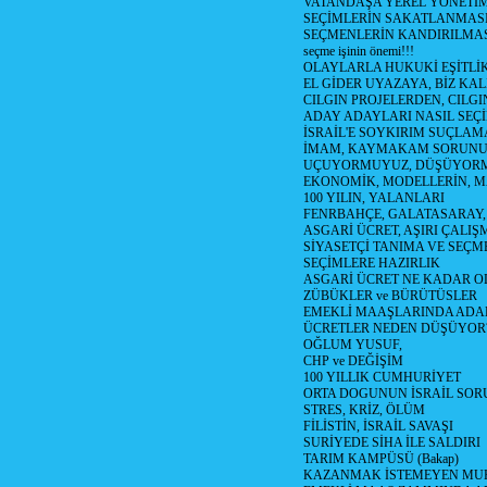
VATANDAŞA YEREL YÖNETİ
SEÇİMLERİN SAKATLANMASI
SEÇMENLERİN KANDIRILMAS
seçme işinin önemi!!!
OLAYLARLA HUKUKİ EŞİTLİK 
EL GİDER UYAZAYA, BİZ KAL
CILGIN PROJELERDEN, CILGIN
ADAY ADAYLARI NASIL SEÇİ
İSRAİL'E SOYKIRIM SUÇLAMA
İMAM, KAYMAKAM SORUN
UÇUYORMUYUZ, DÜŞÜYORM
EKONOMİK, MODELLERİN, MA
100 YILIN, YALANLARI
FENRBAHÇE, GALATASARAY,
ASGARİ ÜCRET, AŞIRI ÇALIŞ
SİYASETÇİ TANIMA VE SEÇME
SEÇİMLERE HAZIRLIK
ASGARİ ÜCRET NE KADAR OLM
ZÜBÜKLER ve BÜRÜTÜSLER
EMEKLİ MAAŞLARINDA ADA
ÜCRETLER NEDEN DÜŞÜYOR
OĞLUM YUSUF,
CHP ve DEĞİŞİM
100 YILLIK CUMHURİYET
ORTA DOGUNUN İSRAİL SO
STRES, KRİZ, ÖLÜM
FİLİSTİN, İSRAİL SAVAŞI
SURİYEDE SİHA İLE SALDIRI
TARIM KAMPÜSÜ (Bakap)
KAZANMAK İSTEMEYEN MU