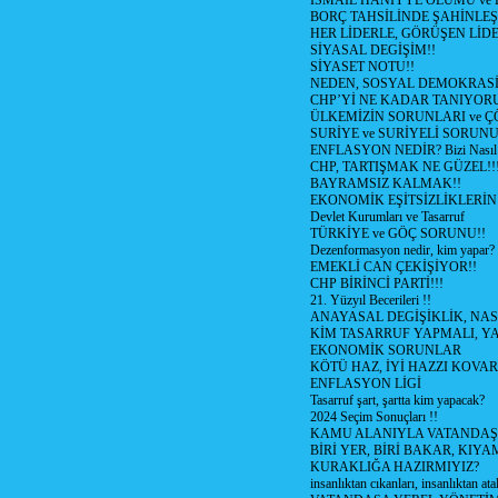
İSMAİL HANİYYE ÖLÜMÜ ve
BORÇ TAHSİLİNDE ŞAHİNLEŞ
HER LİDERLE, GÖRÜŞEN LİDE
SİYASAL DEGİŞİM!!
SİYASET NOTU!!
NEDEN, SOSYAL DEMOKRASİ
CHP’Yİ NE KADAR TANIYOR
ÜLKEMİZİN SORUNLARI ve 
SURİYE ve SURİYELİ SORUN
ENFLASYON NEDİR? Bizi Nasıl E
CHP, TARTIŞMAK NE GÜZEL!!
BAYRAMSIZ KALMAK!!
EKONOMİK EŞİTSİZLİKLERİN
Devlet Kurumları ve Tasarruf
TÜRKİYE ve GÖÇ SORUNU!!
Dezenformasyon nedir, kim yapar?
EMEKLİ CAN ÇEKİŞİYOR!!
CHP BİRİNCİ PARTİ!!!
21. Yüzyıl Becerileri !!
ANAYASAL DEGİŞİKLİK, NAS
KİM TASARRUF YAPMALI, YA
EKONOMİK SORUNLAR
KÖTÜ HAZ, İYİ HAZZI KOVAR?
ENFLASYON LİGİ
Tasarruf şart, şartta kim yapacak?
2024 Seçim Sonuçları !!
KAMU ALANIYLA VATANDAŞ
BİRİ YER, BİRİ BAKAR, KIYA
KURAKLIĞA HAZIRMIYIZ?
insanlıktan cıkanları, insanlıktan ata