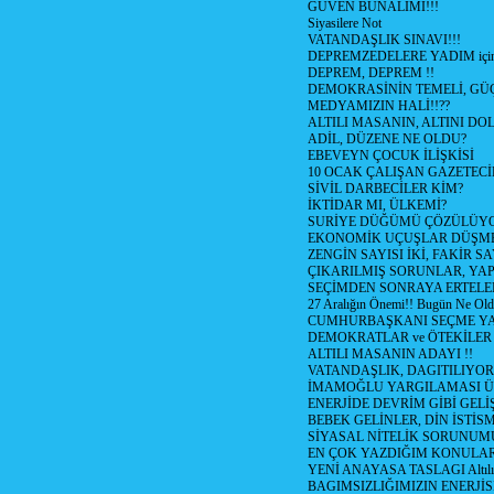
GÜVEN BUNALIMI!!!
Siyasilere Not
VATANDAŞLIK SINAVI!!!
DEPREMZEDELERE YADIM için
DEPREM, DEPREM !!
DEMOKRASİNİN TEMELİ, GÜÇ
MEDYAMIZIN HALİ!!??
ALTILI MASANIN, ALTINI D
ADİL, DÜZENE NE OLDU?
EBEVEYN ÇOCUK İLİŞKİSİ
10 OCAK ÇALIŞAN GAZETEC
SİVİL DARBECİLER KİM?
İKTİDAR MI, ÜLKEMİ?
SURİYE DÜĞÜMÜ ÇÖZÜLÜY
EKONOMİK UÇUŞLAR DÜŞME
ZENGİN SAYISI İKİ, FAKİR S
ÇIKARILMIŞ SORUNLAR, YA
SEÇİMDEN SONRAYA ERTEL
27 Aralığın Önemi!! Bugün Ne Ol
CUMHURBAŞKANI SEÇME YA
DEMOKRATLAR ve ÖTEKİLER
ALTILI MASANIN ADAYI !!
VATANDAŞLIK, DAGITILIYOR
İMAMOĞLU YARGILAMASI Ü
ENERJİDE DEVRİM GİBİ GEL
BEBEK GELİNLER, DİN İSTİS
SİYASAL NİTELİK SORUNUM
EN ÇOK YAZDIĞIM KONULA
YENİ ANAYASA TASLAGI Altılı
BAGIMSIZLIĞIMIZIN ENERJİS