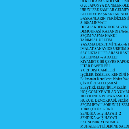
ÜLKE OLARAK ADLİ SİCİLİM
G 20 JAPONYA DA NELER OLDU? 
ÜRÜNLERE ZAMLAR GELMEYE B
BELEDİYE BAŞKANLARINDAN
BAŞKANLARIN YEKİSİZLEŞTİ
S-400 ALINMALI
DOĞU AKDENİZ DOĞAL ZENG
DEMOKRASİ KAZANDI (Neden D
SEÇİM YAPMA HAKKI
TARIMSAL ÜRETİM
YASAMA DENETİMİ (Hakkıyla Me
İMALAT SANAYİDE ÜRETİM
SAĞLIKTA İLLER ARASI HAS
KALKINMA ve ADALET
KIYAMET GİBİ ÇEVRE RAPO
İFTAR DAVETLERİ
YURT DIŞI CAMİLERİ
İŞÇİLER, İŞSİZLER, KENDİN
Bu İnsanlar Kendilerini Neden Yak
ÇİN KÜRESELLEŞMESİ
ELEŞTİRİ, ELEŞTİRİLMEZLİK
HOŞ GÖRÜYE ATILAN YUMR
100 YILINDA 1919''A NASIL G
HUKUK, DEMOKRASİ, SEÇİM
SEÇİM İPTALİ SORUNU ÜZER
TÜRKÇÜLÜK GÜNÜ
SENDİKA ve İŞ HAYATI -2
SENDİKA ve İŞ HAYATI
EKONOMİK YÖNÜMÜZ
MUHALEFET LİDERİNE SALD