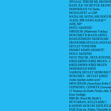
SİYASAL TERCİH Mİ, EKONO
HANİ, İLK ON BÜYÜK EKON
DEMOKRASİ VE Darbe
MUHALEFET ve CHP
HATALAR, HATALARI DOĞUR
ALKIŞ, BİR DAHA ALKIŞ!!!
ADİL Mİ?
DOĞU AKDENİZ
SIRSIZLIK (Mahremin Yıkılışı)
HÜKÜMET İCRAATLARINA
İŞSİZLİĞİMİZİN NEDENLERİ
EKONOMİK/SİYASAL/SOSYA
DEVLET YÖNETİMİ
HİZMET KİMİN HİZMETİ?
DOGU AKDENİZ
NEYE TEŞVİK, NEYE KÖSTEK
KRİZLERDEN KİRİZ BEGEN -1
KRİZLERDEN KİRİZ BEGEN
DEMOKRASİ KRİZİ
SARHOŞ DEVLET SEDROMU!!
HÜKÜMET - DEVLET KİRİZİ
Araba fiaytları neden uctu?
MESCİDLER (Ayasofyayı Kebir C
CEPHEDEN, CEPHEYE (Sorundan
15 Temmuz da Darbe Neden oldu, 
Kiriz Sözlüğü
BİRLİK (Nasıl Bir Birlik?)
BÜYÜRKEN, KÜÇÜLMEK!!
KADININ HUKUKİ EŞİTLİĞİ (İsta
FAİZ (Faiz mi, Zulüm, Faizsizlik m