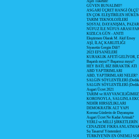
Aşırı Tüketim!
GÜVEN BUNALIMI!!
ASGARİ ÜÇRET HANGİ ÖLÇÜ
EN ÇOK ELEŞTİRİLEN HÜKÜ
TARIM TEKNOLOJİLERİ
SOSYAL DAYANIŞMA, PAZAR
NÜFUZ İLE NÜFUS ARASI FA
KIZILCA GÜN - ANITI
Eleştirmen Olarak M. Akif Ersoy
AŞI, İLAÇ KARLITLIĞI
Siyasetin Gergin Dili!!
2023 EFSANELERİ
KURAKLIK AFETİ GELİYOR, 
Başarılı mıyız?! Başarısız mıyız?
HEY BATI, BİZ BIRAKTIK ATI
ABD YAPTIRIMLARI
ABD, YAPTIRIMLARI NELER?
SALGIN SÖYLENTİLERİ (Dediko
SALGIN SÖYLENTİLERİ (Dediko
Asgari Ücret 2021
TARIM ve HAYVANCILIĞIMII
KORONOYLA, SALGINLA EK
NEHİR HIRSIZLIKLARI
DEMOKRATİK ALT YAPI
Korona Günlerin de Dayanışma
Asgari Ücret Ne Kadar Artmalı?
YERLİ ve MİLLİ ŞİRKETLERİ
CENAZEDE FIKRA ANLATMA
Su Tasarruf Yöntemleri
TÜRKİYE'NİN EN ÖNEMLİ SO