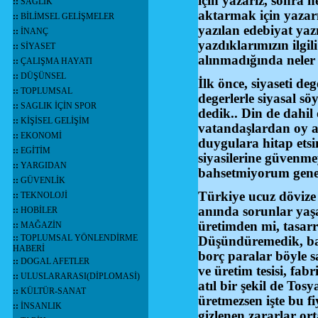
için yazarız, sonra 
::
SAĞLIK
aktarmak için yazar
::
BİLİMSEL GELİŞMELER
yazılan edebiyat yaz
::
İNANÇ
yazdıklarımızın ilgil
::
SİYASET
alınmadığında neler
::
ÇALIŞMA HAYATI
::
DÜŞÜNSEL
İlk önce, siyaseti de
::
TOPLUMSAL
degerlerle siyasal sö
::
SAGLIK İÇİN SPOR
dedik.. Din de dahil
::
KİŞİSEL GELİŞİM
vatandaşlardan oy al
::
EKONOMİ
duygulara hitap etsi
::
EGİTİM
siyasilerine güvenm
::
YARGIDAN
bahsetmiyorum genel
::
GÜVENLİK
Türkiye ucuz dövize 
::
TEKNOLOJİ
anında sorunlar yaşa
::
HOBİLER
üretimden mi, tasar
::
MAĞAZİN
::
TOPLUMSAL YÖNLENDİRME
Düşündüremedik, ba
HABERİ
borç paralar böyle s
::
DOGAL AFETLER
ve üretim tesisi, fab
::
ULUSLARARASI(DİPLOMASİ)
atıl bir şekil de Tos
::
KÜLTÜR-SANAT
üretmezsen işte bu f
::
İNSANLIK
gizlenen zararlar or