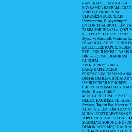
RANT KAPISI, HAK KAPISI
BAYRAMDA BAYRAMLAŞAN
TÜRKİYE EKONOMİSİ
ÜLKEMİZİN SORUNLARI !!
Uçuyormuyuz, Düşüyormuyuz?
EN ÇOK TASARRUFU KİM YA
TARIM SORUNLARI ve ÇÖZÜ
İÇ CEPHEYİ TAHKİM ETME!
Siyasal ve Ekonomik Mantıktan Uz
İMAMOĞLU ADAYLIĞININ EN
EMEKLİLERE RAPOR, NEDEN
PYD - PKK İLİŞKİSİ !! BARIŞ 
DİN ve SOSYAL DEMORASİ
GÜNDEM
ABD- TÜRKİYE- İRAN
BARIŞ KAPISI AÇIK!!
ERKEN ÖLÜM, TAMAMLANMA
DEM ile DEMLEN, HÜDAPAR
İZMİR İKTİSAR KONGRESİ
CHP’Yİ TARTIŞMAMANIN MAL
Neden, Buraya Geldik?
MİDE GÜRÜLTÜSÜ, SİYAET 
NEDEN, BAGIMSIZ VE TARAF
Siyasetçi, Toplum Bagı Koptu mu?
ADAYINIZ KİM, KİM ADAY???
MUHALEFETİ KAPATIRSAK !!
TOPLUMUN TEMELİ ADALETTİ
SIGINMACI SORUNU, NÜFUS
DEMOKRATİK MEŞRU MUHAL
İKTİDARDA KALMA OYUNLA