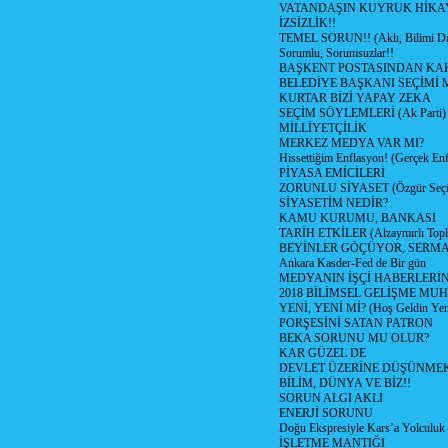
VATANDAŞIN KUYRUK HİKA
İZSİZLİK!!
TEMEL SORUN!! (Aklı, Bilimi Dı
Sorumlu, Sorumsuzlar!!
BAŞKENT POSTASINDAN K
BELEDİYE BAŞKANI SEÇİMİ 
KURTAR BİZİ YAPAY ZEKA
SEÇİM SÖYLEMLERİ (Ak Parti)
MİLLİYETÇİLİK
MERKEZ MEDYA VAR MI?
Hissettiğim Enflasyon! (Gerçek En
PİYASA EMİCİLERİ
ZORUNLU SİYASET (Özgür Seç
SİYASETİM NEDİR?
KAMU KURUMU, BANKASI
TARİH ETKİLER (Alzaymırlı Topl
BEYİNLER GÖÇÜYOR, SERM
Ankara Kasder-Fed de Bir gün
MEDYANIN İŞÇİ HABERLERİ
2018 BİLİMSEL GELİŞME MU
YENİ, YENİ Mİ? (Hoş Geldin Yeni
PORŞESİNİ SATAN PATRON
BEKA SORUNU MU OLUR?
KAR GÜZEL DE
DEVLET ÜZERİNE DÜŞÜNME
BİLİM, DÜNYA VE BİZ!!
SORUN ALGI AKLI
ENERJİ SORUNU
Doğu Ekspresiyle Kars’a Yolculuk
İŞLETME MANTIĞI