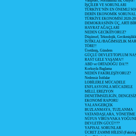
Vahşetler, Normalimiz mi, Oluyor?
İŞÇİLER VE SORUNLARI
TÜRKİYE’NİN EN ÖNEMLİ SO
DERİN EKONOMİK SORUNA
TÜRKİYE EKONOMİSİ 2020-20
DEMOKRASİNİN ÜÇ, ARTI Bİ
HAYRAT AĞAÇLARI
NEDEN GECİKİİYORUZ?
Düşünsel, Teknolojik, Gecikmişlikle
İSTİKLAL//BAĞIMSIZLIK MAR
TÖRE!!
Üretilmiş, Gündem
GÜÇLÜ DEVLET/TOPLUM NAS
RAST GELE YAŞAMA!!
ABD ve ORTADOĞU DA!?!
Korkuyla Baglama
NEDEN FAKİRLEŞİYORUZ?
Nedensiz İstifalar
LOBİLERLE MÜCADELE
ENFLASYONLA MÜCADELE
MİLLİ, EREZYON
DENETİMSİZLİGİN, DENGESİZ
EKONOMİ RAPORU
YALAN/GERÇEK
BUZLANMAYA, TUZLANMA
VATANDAŞLARA, YÖNETİME
NÜFUS VİRÜS/VAKA YOĞUN
DEVLETİN GÜCÜ!!??
YAPISAL SORUNLAR
ÜCRET ZAMMI HİLESİ (Fakirle