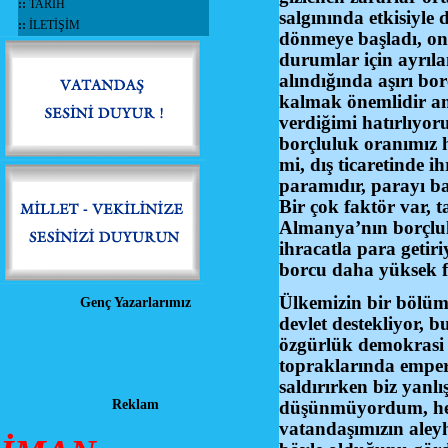
::
TARİH
salgınında etkisiyle
::
İLETİŞİM
dönmeye başladı, onl
durumlar için ayrıla
alındığında aşırı bor
kalmak önemlidir a
verdiğimi hatırlıyor
borçluluk oranımız ha
mi, dış ticaretinde i
paramıdır, parayı ba
Bir çok faktör var, 
Almanya’nın borçlulu
ihracatla para getiri
borcu daha yüksek 
Ülkemizin bir bölüm
Genç Yazarlarımız
devlet destekliyor, b
özgürlük demokrasi 
topraklarında empery
saldırırken biz yan
Reklam
düşünmüyordum, her
vatandaşımızın aley