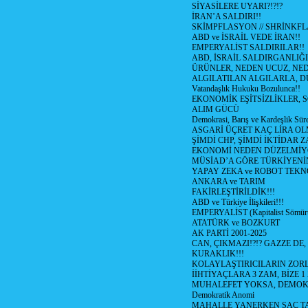
SİYASİLERE UYARI?!?!?
İRAN’A SALDIRI!!
SKİMPFLASYON // SHRİNKF
ABD ve İSRAİL VEDE İRAN!!
EMPERYALİST SALDIRILAR!!
ABD, İSRAİL SALDIRGANLIĞI
ÜRÜNLER, NEDEN UCUZ, NED
ALGILATILAN ALGILARLA, D
Vatandaşlık Hukuku Bozulunca!!
EKONOMİK EŞİTSİZLİKLER, 
ALIM GÜCÜ
Demokrasi, Barış ve Kardeşlik Süre
ASGARİ ÜÇRET KAÇ LİRA OL
ŞİMDİ CHP, ŞİMDİ İKTİDAR Z
EKONOMİ NEDEN DÜZELMİY
MÜSİAD’A GÖRE TÜRKİYENİ
YAPAY ZEKA ve ROBOT TEKN
ANKARA ve TARIM
FAKİRLEŞTİRİLDİK!!!
ABD ve Türkiye İlişkileri!!!
EMPERYALİST (Kapitalist Sömü
ATATÜRK ve BOZKURT
AK PARTİ 2001-2025
CAN, ÇIKMAZI!?!? GAZZE DE,
KURAKLIK!!!
KOLAYLAŞTIRICILARIN ZORL
İİHTİYAÇLARA 3 ZAM, BİZE 1
MUHALEFET YOKSA, DEMOK
Demokratik Anomi
MAHALLE YANERKEN SAÇ T