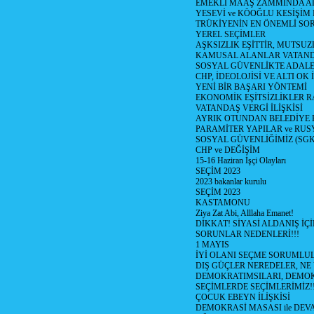
EMEKLİ MAAŞ ZAMMINDA A
YESEVİ ve KÖOĞLU KESİŞİM
TRÜKİYENİN EN ÖNEMLİ SO
YEREL SEÇİMLER
AŞKSIZLIK EŞİTTİR, MUTSUZ
KAMUSAL ALANLAR VATAND
SOSYAL GÜVENLİKTE ADALE
CHP, İDEOLOJİSİ VE ALTI OK 
YENİ BİR BAŞARI YÖNTEMİ
EKONOMİK EŞİTSİZLİKLER 
VATANDAŞ VERGİ İLİŞKİSİ
AYRIK OTUNDAN BELEDİYE
PARAMİTER YAPILAR ve RUS
SOSYAL GÜVENLİĞİMİZ (SGK
CHP ve DEĞİŞİM
15-16 Haziran İşçi Olayları
SEÇİM 2023
2023 bakanlar kurulu
SEÇİM 2023
KASTAMONU
Ziya Zat Abi, Alllaha Emanet!
DİKKAT! SİYASİ ALDANIŞ İÇİ
SORUNLAR NEDENLERİ!!!
1 MAYIS
İYİ OLANI SEÇME SORUMLU
DIŞ GÜÇLER NEREDELER, NE
DEMOKRATIMSILARI, DEMOK
SEÇİMLERDE SEÇİMLERİMİZ!
ÇOCUK EBEYN İLİŞKİSİ
DEMOKRASİ MASASI ile DEV