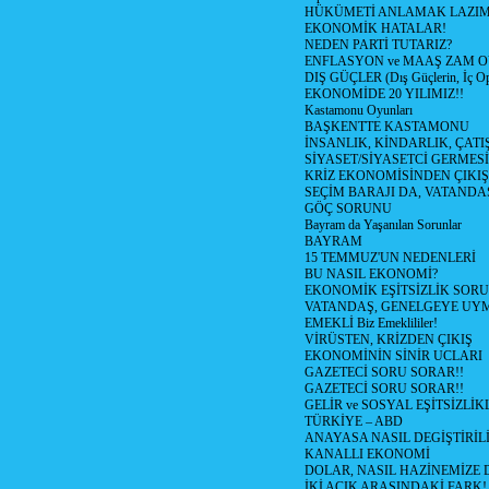
HÜKÜMETİ ANLAMAK LAZI
EKONOMİK HATALAR!
NEDEN PARTİ TUTARIZ?
ENFLASYON ve MAAŞ ZAM 
DIŞ GÜÇLER (Dış Güçlerin, İç O
EKONOMİDE 20 YILIMIZ!!
Kastamonu Oyunları
BAŞKENTTE KASTAMONU
İNSANLIK, KİNDARLIK, ÇATI
SİYASET/SİYASETCİ GERMESİ
KRİZ EKONOMİSİNDEN ÇIKIŞ
SEÇİM BARAJI DA, VATANDAŞ
GÖÇ SORUNU
Bayram da Yaşanılan Sorunlar
BAYRAM
15 TEMMUZ'UN NEDENLERİ
BU NASIL EKONOMİ?
EKONOMİK EŞİTSİZLİK SOR
VATANDAŞ, GENELGEYE UY
EMEKLİ Biz Emeklililer!
VİRÜSTEN, KRİZDEN ÇIKIŞ
EKONOMİNİN SİNİR UCLARI
GAZETECİ SORU SORAR!!
GAZETECİ SORU SORAR!!
GELİR ve SOSYAL EŞİTSİZLİK
TÜRKİYE – ABD
ANAYASA NASIL DEGİŞTİRİL
KANALLI EKONOMİ
DOLAR, NASIL HAZİNEMİZE D
İKİ ACIK ARASINDAKİ FARK!