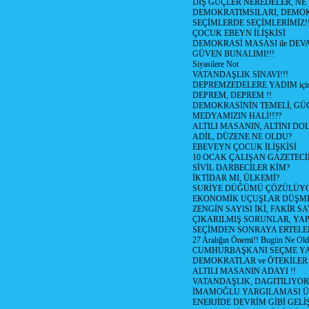
DIŞ GÜÇLER NEREDELER, NE
DEMOKRATIMSILARI, DEMOK
SEÇİMLERDE SEÇİMLERİMİZ!
ÇOCUK EBEYN İLİŞKİSİ
DEMOKRASİ MASASI ile DEV
GÜVEN BUNALIMI!!!
Siyasilere Not
VATANDAŞLIK SINAVI!!!
DEPREMZEDELERE YADIM için
DEPREM, DEPREM !!
DEMOKRASİNİN TEMELİ, GÜÇ
MEDYAMIZIN HALİ!!??
ALTILI MASANIN, ALTINI D
ADİL, DÜZENE NE OLDU?
EBEVEYN ÇOCUK İLİŞKİSİ
10 OCAK ÇALIŞAN GAZETEC
SİVİL DARBECİLER KİM?
İKTİDAR MI, ÜLKEMİ?
SURİYE DÜĞÜMÜ ÇÖZÜLÜY
EKONOMİK UÇUŞLAR DÜŞME
ZENGİN SAYISI İKİ, FAKİR S
ÇIKARILMIŞ SORUNLAR, YA
SEÇİMDEN SONRAYA ERTEL
27 Aralığın Önemi!! Bugün Ne Ol
CUMHURBAŞKANI SEÇME YA
DEMOKRATLAR ve ÖTEKİLER
ALTILI MASANIN ADAYI !!
VATANDAŞLIK, DAGITILIYOR
İMAMOĞLU YARGILAMASI Ü
ENERJİDE DEVRİM GİBİ GEL