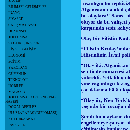
::
SAĞLIK
İnsanlığın bu tepkisiz
::
BİLİMSEL GELİŞMELER
Afganistan da okul çı
::
İNANÇ
bu olaylara!! Sonra bi
::
SİYASET
oluyor da bu vahşeti 
::
ÇALIŞMA HAYATI
karşısında sesiz kal
::
DÜŞÜNSEL
::
TOPLUMSAL
Olay bir Filistin Kud
::
SAGLIK İÇİN SPOR
“Filistin Kızılay’ınd
::
KİŞİSEL GELİŞİM
Filistinlinin İsrail po
::
EKONOMİ
::
EGİTİM
“Olay iki, Afganistan
::
YARGIDAN
semtinde cumartesi ak
::
GÜVENLİK
yükseldi. Yetkililer,
::
TEKNOLOJİ
yine çoğunluğu kız öğr
::
HOBİLER
çocuklarına hâlâ ulaşa
::
MAĞAZİN
::
TOPLUMSAL YÖNLENDİRME
“Olay üç, New York'ta
HABERİ
yaşında bir çocuğun da
::
DOGAL AFETLER
::
ULUSLARARASI(DİPLOMASİ)
Şimdi bu olayların dini
::
KÜLTÜR-SANAT
engellemeye çalışan bi
::
İNSANLIK
eğitilmesin bunlar ne