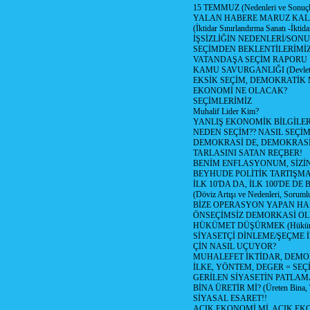
15 TEMMUZ (Nedenleri ve Sonuçl
YALAN HABERE MARUZ KA
(İktidar Sınırlandırma Sanatı -İktida
İŞSİZLİĞİN NEDENLERİ/SON
SEÇİMDEN BEKLENTİLERİMİZ
VATANDAŞA SEÇİM RAPORU
KAMU SAVURGANLIĞI (Devlet n
EKSİK SEÇİM, DEMOKRATİK 
EKONOMİ NE OLACAK?
SEÇİMLERİMİZ
Muhalif Lider Kim?
YANLIŞ EKONOMİK BİLGİLE
NEDEN SEÇİM?? NASIL SEÇİM
DEMOKRASİ DE, DEMOKRASİ
TARLASINI SATAN REÇBER!
BENİM ENFLASYONUM, SİZ
BEYHUDE POLİTİK TARTIŞMA
İLK 10'DA DA, İLK 100'DE D
(Döviz Artışı ve Nedenleri, Sorumlu
BİZE OPERASYON YAPAN HA
ÖNSEÇİMSİZ DEMORKASİ OL
HÜKÜMET DÜŞÜRMEK (Hükümet
SİYASETÇİ DİNLEME/ŞEÇME 
ÇİN NASIL UÇUYOR?
MUHALEFET İKTİDAR, DEMO
İLKE, YÖNTEM, DEGER = SEÇ
GERİLEN SİYASETİN PATLAM
BİNA ÜRETİR Mİ? (Üreten Bina, 
SİYASAL ESARET!!
AÇIK EKONOMİ Mİ, AÇIK EK