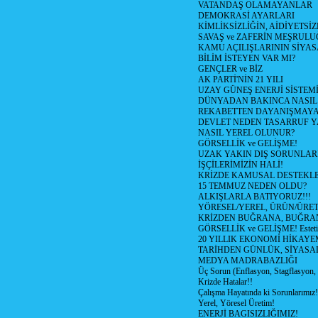
VATANDAŞ OLAMAYANLAR
DEMOKRASİ AYARLARI
KİMLİKSİZLİĞİN, AİDİYETSİ
SAVAŞ ve ZAFERİN MEŞRUL
KAMU AÇILIŞLARININ SİYAS
BİLİM İSTEYEN VAR MI?
GENÇLER ve BİZ
AK PARTİ'NİN 21 YILI
UZAY GÜNEŞ ENERJİ SİSTEM
DÜNYADAN BAKINCA NASI
REKABETTEN DAYANIŞMAY
DEVLET NEDEN TASARRUF 
NASIL YEREL OLUNUR?
GÖRSELLİK ve GELİŞME!
UZAK YAKIN DIŞ SORUNLAR
İŞÇİLERİMİZİN HALİ!
KRİZDE KAMUSAL DESTEKL
15 TEMMUZ NEDEN OLDU?
ALKIŞLARLA BATIYORUZ!!!
YÖRESEL/YEREL, ÜRÜN/ÜRE
KRİZDEN BUĞRANA, BUĞRA
GÖRSELLİK ve GELİŞME! Estetik m
20 YILLIK EKONOMİ HİKAYEM
TARİHDEN GÜNLÜK, SİYASA
MEDYA MADRABAZLIĞI
Üç Sorun (Enflasyon, Stagflasyon,
Krizde Hatalar!!
Çalışma Hayatında ki Sorunlarımız!
Yerel, Yöresel Üretim!
ENERJİ BAGISIZLIĞIMIZ!