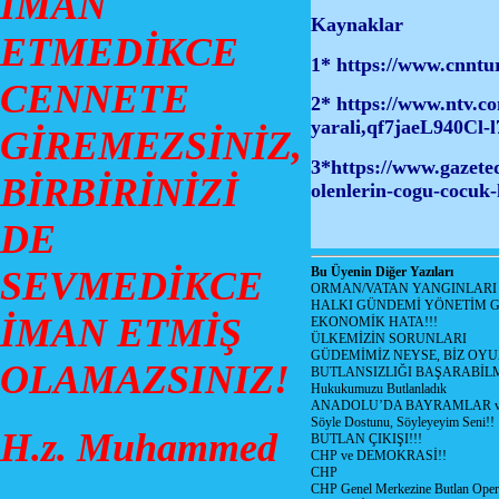
İMAN
Kaynaklar
ETMEDİKCE
1*
https://www.cnntur
CENNETE
2*
https://www.ntv.co
yarali,qf7jaeL940C
GİREMEZSİNİZ,
3*https://www.gazeted
BİRBİRİNİZİ
olenlerin-cogu-cocuk
DE
SEVMEDİKCE
Bu Üyenin Diğer Yazıları
ORMAN/VATAN YANGINLARI !
HALKI GÜNDEMİ YÖNETİM G
İMAN ETMİŞ
EKONOMİK HATA!!!
ÜLKEMİZİN SORUNLARI
GÜDEMİMİZ NEYSE, BİZ OYU
OLAMAZSINIZ!
BUTLANSIZLIĞI BAŞARABİLM
Hukukumuzu Butlanladık
ANADOLU’DA BAYRAMLAR ve
Söyle Dostunu, Söyleyeyim Seni!!
H.z. Muhammed
BUTLAN ÇIKIŞI!!!
CHP ve DEMOKRASİ!!
CHP
CHP Genel Merkezine Butlan Oper