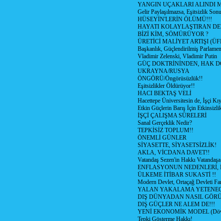
YANGIN UÇAKLARI ALINDI M
Gelir Paylaşılmazsa, Eşitsizlik Sonu
HÜSEYİN'LERİN ÖLÜMÜ!!!
HAYATI KOLAYLAŞTIRAN D
BİZİ KİM, SÖMÜRÜYOR ?
ÜRETİCİ MALİYET ARTIŞI (ÜF
Başkanlık, Güçlendirilmiş Parlamen
Vladimir Zelenski, Vladimir Putin
GÜÇ DOKTRİNİNDEN, HAK D
UKRAYNA/RUSYA
ÖNGÖRÜ/Öngörüsüzlük!!
Eşitsizlikler Öldürüyor!!
HACI BEKTAŞ VELİ
Hacettepe Üniversitesin de, İşçi Kıy
Etkin Güçlerin Barış İçin Etkinsizlik
İŞÇİ ÇALIŞMA SÜRELERİ
Sanal Gerçeklik Nedir?
TEPKİSİZ TOPLUM!!
ÖNEMLİ GÜNLER
SİYASETTE, SİYASETSİZLİK!
AKLA, VİCDANA DAVET!!
Vatandaş Sezen'in Hakkı Vatandaşa
ENFLASYONUN NEDENLERİ, N
ÜLKEME İTİBAR SUKASTİ !!
Modern Devlet, Ortaçağ Devleti Far
YALAN YAKALAMA YETENEG
DIŞ DÜNYADAN NASIL GÖR
DIŞ GÜÇLER NE ALEM DE!!!
YENİ EKONOMİK MODEL (Dövize
Tepki Gösterme Hakkı!