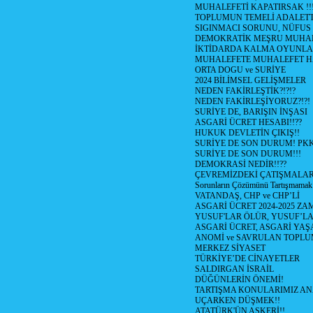
MUHALEFETİ KAPATIRSAK !!
TOPLUMUN TEMELİ ADALETTİ
SIGINMACI SORUNU, NÜFUS
DEMOKRATİK MEŞRU MUHAL
İKTİDARDA KALMA OYUNLA
MUHALEFETE MUHALEFET H
ORTA DOGU ve SURİYE
2024 BİLİMSEL GELİŞMELER
NEDEN FAKİRLEŞTİK?!?!?
NEDEN FAKİRLEŞİYORUZ?!?!
SURİYE DE, BARIŞIN İNŞASI
ASGARİ ÜCRET HESABI!!??
HUKUK DEVLETİN ÇIKIŞ!!
SURİYE DE SON DURUM! PK
SURİYE DE SON DURUM!!!
DEMOKRASİ NEDİR!!??
ÇEVREMİZDEKİ ÇATIŞMALAR (S
Sorunların Çözümünü Tartışmamak
VATANDAŞ, CHP ve CHP’Lİ
ASGARİ ÜCRET 2024-2025 Z
YUSUF'LAR ÖLÜR, YUSUF’LA
ASGARİ ÜCRET, ASGARİ YAŞ
ANOMİ ve SAVRULAN TOPLU
MERKEZ SİYASET
TÜRKİYE’DE CİNAYETLER
SALDIRGAN İSRAİL
DÜĞÜNLERİN ÖNEMİ!
TARTIŞMA KONULARIMIZ AN
UÇARKEN DÜŞMEK!!
ATATÜRK'ÜN ASKERİ!!