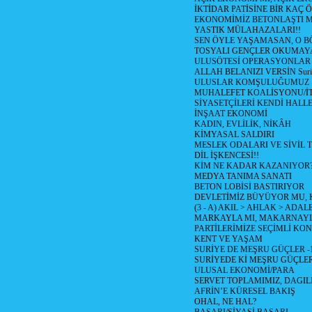
İKTİDAR PATİSİNE BİR KAÇ Ö
EKONOMİMİZ BETONLAŞTI M
YASTIK MÜLAHAZALARI!!
SEN ÖYLE YAŞAMASAN, O B
TOSYALI GENÇLER OKUMAY
ULUSÖTESİ OPERASYONLAR
ALLAH BELANIZI VERSİN Suriy
ULUSLAR KOMŞULUĞUMUZ
MUHALEFET KOALİSYONU/İT
SİYASETÇİLERİ KENDİ HALL
İNŞAAT EKONOMİ
KADIN, EVLİLİK, NİKÂH
KİMYASAL SALDIRI
MESLEK ODALARI VE SİVİL
DİL İŞKENCESİ!!
KİM NE KADAR KAZANIYOR
MEDYA TANIMA SANATI
BETON LOBİSİ BASTIRIYOR
DEVLETİMİZ BÜYÜYOR MU,
(3 - A) AKIL > AHLAK > ADAL
MARKAYLA MI, MAKARNAYLA
PARTİLERİMİZE SEÇİMLİ KO
KENT VE YAŞAM
SURİYE DE MEŞRU GÜÇLER -
SURİYEDE Kİ MEŞRU GÜÇLE
ULUSAL EKONOMİ/PARA
SERVET TOPLAMIMIZ, DAGIL
AFRİN’E KÜRESEL BAKIŞ
OHAL, NE HAL?