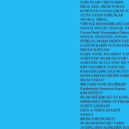
SORUNLARI VİRÜSLEMEK
BİLGİ, AKIL, BİLİM YOKSA!
KORONAYLA BAŞA ÇIKAN TO
ALTTA YATAN SORUNLAR
NEVRUZ, MİRAÇ
VİRÜSLE EKONOMİK MÜCAD
SOSYAL DEVLET | SOSYAL Y
Corona Nedir? Korunmanın Önlemle
SOSYAL SİYASETİN, SOSYAL
İSTİKLAL MARŞI NEDEN YAZI
GAZETECİLERİN TUTUKLAN
MECLİS KAVGASI
KAMU NASIL TASARRUF YAP
SURİYE’DE NELER OLUYOR? – 1
SURİYEDE NE OLUYOR? BİZ 
KİM TASARRUF YAPACAK?
HABAERLEŞME ÖZGÜRLÜĞÜN
DÜNYA REFAH ÜRETİM YARIŞ
BİLİM YOKSA!
BİR ÜLKE NASIL BATIRILIR?
Partilerimizin Demokrasi Karnesi
KİM FETÖCÜ?
İKLİM DEĞİŞİKLİĞİ VE KURA
MERHAMET, EMEK VE FEDA
SURİYE ÇIKMAZI!
CEZA ve VERGİ ADALETİ
NAMUS
BİLİM SORUNUMUZ!!
İKTİDAR/HÜKÜMET FARKI
AYDINLARIN/ALİMLERİN ZUL