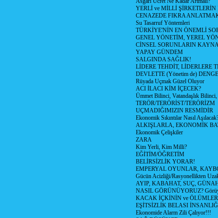
Asgari Ücret Ne Kadar Artmalı?
YERLİ ve MİLLİ ŞİRKETLERİ
CENAZEDE FIKRA ANLATMA
Su Tasarruf Yöntemleri
TÜRKİYE'NİN EN ÖNEMLİ SO
GENEL YÖNETİM, YEREL YÖ
CİNSEL SORUNLARIN KAYN
YAPAY GÜNDEM
SALGINDA SAĞLIK!
LİDERE TEHDİT, LİDERLERE 
DEVLETTE (Yönetim de) DENGE
Rüyada Uçmak Güzel Oluyor
ACI İLACI KİM İÇECEK?
Ümmet Bilinci, Vatandaşlık Bilinci, 
TERÖR/TERÖRİST/TERÖRİZM
UÇMADIĞIMIZIN RESMİDİR
Ekonomik Sıkıntılar Nasıl Aşılacak
ALKIŞLARLA, EKONOMİK BAT
Ekonomik Çelişkiler
ZARA
Kim Yerli, Kim Milli?
EĞİTİM/ÖĞRETİM
BELİRSİZLİK YORAR!
EMPERYAL OYUNLAR, KAYB
Gücün Acizliği/Rasyonellikten Uzak
AYIP, KABAHAT, SUÇ, GÜNAH (
NASIL GÖRÜNÜYORUZ? Görüyo
KACAK İÇKİNİN ve ÖLÜMLER
EŞİTSİZLİK BELASI İNSANL
Ekonomide Alarm Zili Çalıyor!!!