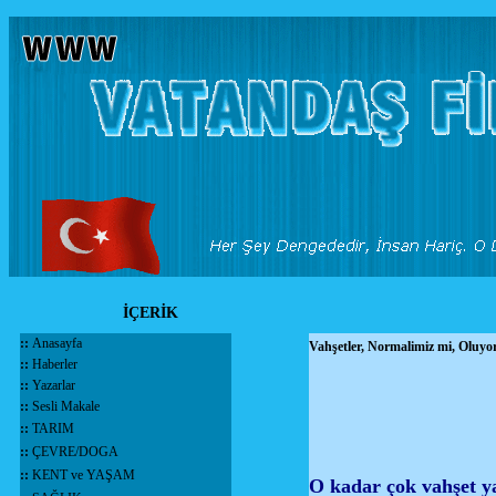
İÇERİK
::
Anasayfa
Vahşetler, Normalimiz mi, Oluyo
::
Haberler
::
Yazarlar
::
Sesli Makale
::
TARIM
::
ÇEVRE/DOGA
::
KENT ve YAŞAM
O kadar çok vahşet ya