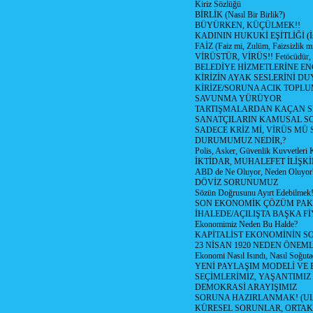
Kiriz Sözlüğü
BİRLİK (Nasıl Bir Birlik?)
BÜYÜRKEN, KÜÇÜLMEK!!
KADININ HUKUKİ EŞİTLİĞİ (İsta
FAİZ (Faiz mi, Zulüm, Faizsizlik m
VİRÜSTÜR, VİRÜS!! Fetöcüdür, 
BELEDİYE HİZMETLERİNE E
KİRİZİN AYAK SESLERİNİ D
KİRİZE/SORUNA ACIK TOPL
SAVUNMA YÜRÜYOR
TARTIŞMALARDAN KAÇAN Sİ
SANATÇILARIN KAMUSAL S
SADECE KRİZ Mİ, VİRÜS MÜ
DURUMUMUZ NEDİR,?
Polis, Asker, Güvenlik Kuvvetleri 
İKTİDAR, MUHALEFET İLİŞKİ
ABD de Ne Oluyor, Neden Oluyor
DÖVİZ SORUNUMUZ
Sözün Doğrusunu Ayırt Edebilmek
SON EKONOMİK ÇÖZÜM PAK
İHALEDE/AÇILIŞTA BAŞKA F
Ekonomimiz Neden Bu Halde?
KAPİTALİST EKONOMİNİN S
23 NİSAN 1920 NEDEN ÖNEML
Ekonomi Nasıl Isındı, Nasıl Soğuta
YENİ PAYLAŞIM MODELİ VE
SEÇİMLERİMİZ, YAŞANTIMIZ
DEMOKRASİ ARAYIŞIMIZ
SORUNA HAZIRLANMAK! (U
KÜRESEL SORUNLAR, ORTAK