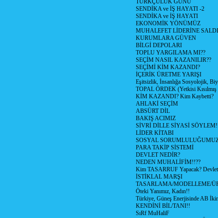
TÜRKÇÜLÜK GÜNÜ
SENDİKA ve İŞ HAYATI -2
SENDİKA ve İŞ HAYATI
EKONOMİK YÖNÜMÜZ
MUHALEFET LİDERİNE SALD
KURUMLARA GÜVEN
BİLGİ DEPOLARI
TOPLU YARGILAMA MI??
SEÇİM NASIL KAZANILIR??
SEÇİMİ KİM KAZANDI?
İÇERİK ÜRETME YARIŞI
Eşitsizlik, İnsanlığa Sosyolojik, Bi
TOPAL ÖRDEK (Yetkisi Kısılmış 
KİM KAZANDI? Kim Kaybetti?
AHLAKİ SEÇİM
ABSÜRT DİL
BAKIŞ ACIMIZ
SİVRİ DİLLE SİYASİ SÖYLEM!
LİDER KİTABI
SOSYAL SORUMLULUĞUMUZ!
PARA TAKİP SİSTEMİ
DEVLET NEDİR?
NEDEN MUHALİFİM!!??
Kim TASARRUF Yapacak? Devlet m
İSTİKLAL MARŞI
TASARLAMA/MODELLEME/Ü
Öteki Yanımız, Kadın!!
Türkiye, Güneş Enerjisinde AB İkin
KENDİNİ BİL/TANI!!
SıRf MuHaliF