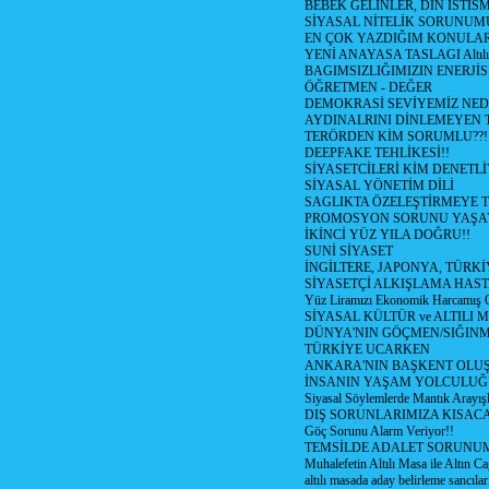
BEBEK GELİNLER, DİN İSTİS
SİYASAL NİTELİK SORUNUM
EN ÇOK YAZDIĞIM KONULA
YENİ ANAYASA TASLAGI Altılı
BAGIMSIZLIĞIMIZIN ENERJİS
ÖĞRETMEN - DEĞER
DEMOKRASİ SEVİYEMİZ NED
AYDINALRINI DİNLEMEYEN
TERÖRDEN KİM SORUMLU??!
DEEPFAKE TEHLİKESİ!!
SİYASETCİLERİ KİM DENETL
SİYASAL YÖNETİM DİLİ
SAGLIKTA ÖZELEŞTİRMEYE T
PROMOSYON SORUNU YAŞA
İKİNCİ YÜZ YILA DOĞRU!!
SUNİ SİYASET
İNGİLTERE, JAPONYA, TÜRK
SİYASETÇİ ALKIŞLAMA HAST
Yüz Liramızı Ekonomik Harcamış 
SİYASAL KÜLTÜR ve ALTILI 
DÜNYA'NIN GÖÇMEN/SIĞIN
TÜRKİYE UCARKEN
ANKARA'NIN BAŞKENT OLU
İNSANIN YAŞAM YOLCULU
Siyasal Söylemlerde Mantık Arayışl
DIŞ SORUNLARIMIZA KISACA
Göç Sorunu Alarm Veriyor!!
TEMSİLDE ADALET SORUNUM
Muhalefetin Altılı Masa ile Altın Ca
altılı masada aday belirleme sancılar