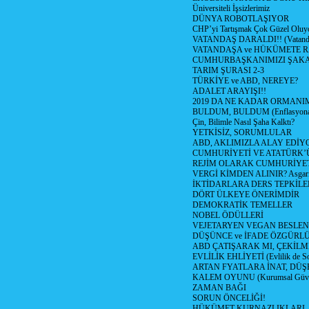
Üniversiteli İşsizlerimiz
DÜNYA ROBOTLAŞIYOR
CHP’yi Tartışmak Çok Güzel Oluy
VATANDAŞ DARALDI!! (Vatandaş
VATANDAŞA ve HÜKÜMETE R
CUMHURBAŞKANIMIZI ŞAK
TARIM ŞURASI 2-3
TÜRKİYE ve ABD, NEREYE?
ADALET ARAYIŞI!!
2019 DA NE KADAR ORMANIM
BULDUM, BULDUM (Enflasyona 
Çin, Bilimle Nasıl Şaha Kalktı?
YETKİSİZ, SORUMLULAR
ABD, AKLIMIZLA ALAY EDİYO
CUMHURİYETİ VE ATATÜRK’
REJİM OLARAK CUMHURİYE
VERGİ KİMDEN ALINIR? Asgari 
İKTİDARLARA DERS TEPKİLE
DÖRT ÜLKEYE ÖNERİMDİR
DEMOKRATİK TEMELLER
NOBEL ÖDÜLLERİ
VEJETARYEN VEGAN BESLE
DÜŞÜNCE ve İFADE ÖZGÜRL
ABD ÇATIŞARAK MI, ÇEKİLME
EVLİLİK EHLİYETİ (Evlilik de Sor
ARTAN FYATLARA İNAT, DÜ
KALEM OYUNU (Kurumsal Güvenil
ZAMAN BAĞI
SORUN ÖNCELİĞİ!
HÜKÜMET KURNAZLIKLARI