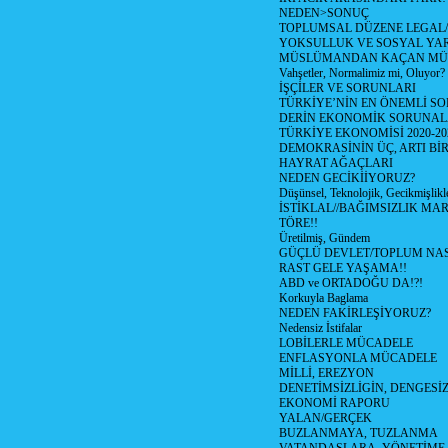
NEDEN>SONUÇ
TOPLUMSAL DÜZENE LEGAL/
YOKSULLUK VE SOSYAL Y
MÜSLÜMANDAN KAÇAN MÜ
Vahşetler, Normalimiz mi, Oluyor?
İŞÇİLER VE SORUNLARI
TÜRKİYE’NİN EN ÖNEMLİ SO
DERİN EKONOMİK SORUNA
TÜRKİYE EKONOMİSİ 2020-20
DEMOKRASİNİN ÜÇ, ARTI Bİ
HAYRAT AĞAÇLARI
NEDEN GECİKİİYORUZ?
Düşünsel, Teknolojik, Gecikmişlikle
İSTİKLAL//BAĞIMSIZLIK MAR
TÖRE!!
Üretilmiş, Gündem
GÜÇLÜ DEVLET/TOPLUM NAS
RAST GELE YAŞAMA!!
ABD ve ORTADOĞU DA!?!
Korkuyla Baglama
NEDEN FAKİRLEŞİYORUZ?
Nedensiz İstifalar
LOBİLERLE MÜCADELE
ENFLASYONLA MÜCADELE
MİLLİ, EREZYON
DENETİMSİZLİGİN, DENGESİZ
EKONOMİ RAPORU
YALAN/GERÇEK
BUZLANMAYA, TUZLANMA