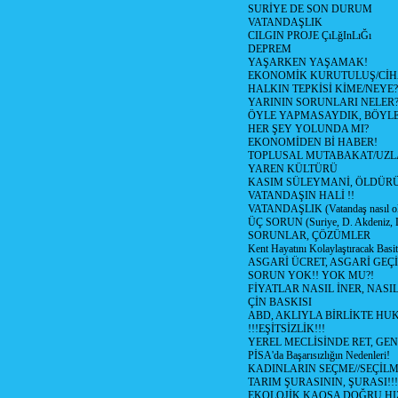
SURİYE DE SON DURUM
VATANDAŞLIK
CILGIN PROJE ÇıLğInLıĞı
DEPREM
YAŞARKEN YAŞAMAK!
EKONOMİK KURUTULUŞ/Cİ
HALKIN TEPKİSİ KİME/NEYE?
YARININ SORUNLARI NELER
ÖYLE YAPMASAYDIK, BÖYLE
HER ŞEY YOLUNDA MI?
EKONOMİDEN Bİ HABER!
TOPLUSAL MUTABAKAT/UZL
YAREN KÜLTÜRÜ
KASIM SÜLEYMANİ, ÖLDÜR
VATANDAŞIN HALİ !!
VATANDAŞLIK (Vatandaş nasıl ol
ÜÇ SORUN (Suriye, D. Akdeniz, 
SORUNLAR, ÇÖZÜMLER
Kent Hayatını Kolaylaştıracak Basi
ASGARİ ÜCRET, ASGARİ GEÇ
SORUN YOK!! YOK MU?!
FİYATLAR NASIL İNER, NASI
ÇİN BASKISI
ABD, AKLIYLA BİRLİKTE HU
!!!EŞİTSİZLİK!!!
YEREL MECLİSİNDE RET, GEN
PİSA'da Başarısızlığın Nedenleri!
KADINLARIN SEÇME//SEÇİL
TARIM ŞURASININ, ŞURASI!!!
EKOLOJİK KAOSA DOĞRU HI