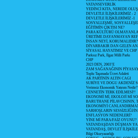
VATANSEVERLİK
YEDİNCİ KITA, NEREDE OLU
DEVLETLE İLİŞKİLERİMİZ - 2
DEVLETLE İLİŞKİLERİMİZ -1
SOSYALLEŞME, SOSYALLEŞ
EĞİTİMİN ÇIKTISI NE?
PARA KÜLTÜRÜ OLMAYANLA
ÜRETİME DAYANMAYAN REF
İNSAN NEYİ, KORUMALIDIR?
DİYARBAKIR DAN GELEN AN
SİYASAL HAYATIMIZ VE CHP
Parksız Park, Ilgaz Milli Parkı
CHP
2023 DEN, 2003’E
ZAM SAĞANAĞININ PİYASAY
Toplu Taşımada Ücret Adaleti
AK PARTİNİN ALTIN CAGI
SURİYE VE DOGU AKDENİZ 
Verimsiz Ekonomik Yatırım Nedir?
CENNETİN TERK EDİLMESİ!!
EKONOMİ Mİ, EKOLOJİ Mİ 
BARUTHANE PİLAVCISININ, 
EKONOMİYİ CANLANDIRMANI
SARHOŞLARIN SESSİZLİĞİ/İNİ
ENFLASYON NEDENLERİ?
YİNE Mİ PARA/FAİZ OYUNU?
VATANDAŞDAN DÜŞMAN Y
VATANDAŞ, DEVLET İLİŞKİLE
Bilgi Okuryazarlığı