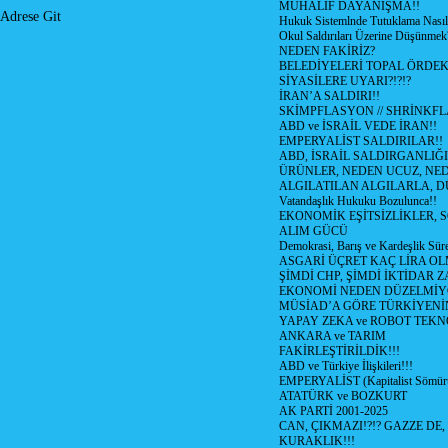
MUHALİF DAYANIŞMA!!
Adrese Git
Hukuk Sistemlnde Tutuklama Nasıl
Okul Saldırıları Üzerine Düşünmek
NEDEN FAKİRİZ?
BELEDİYELERİ TOPAL ÖRDE
SİYASİLERE UYARI?!?!?
İRAN’A SALDIRI!!
SKİMPFLASYON // SHRİNKF
ABD ve İSRAİL VEDE İRAN!!
EMPERYALİST SALDIRILAR!!
ABD, İSRAİL SALDIRGANLIĞI
ÜRÜNLER, NEDEN UCUZ, NED
ALGILATILAN ALGILARLA, D
Vatandaşlık Hukuku Bozulunca!!
EKONOMİK EŞİTSİZLİKLER, 
ALIM GÜCÜ
Demokrasi, Barış ve Kardeşlik Süre
ASGARİ ÜÇRET KAÇ LİRA OL
ŞİMDİ CHP, ŞİMDİ İKTİDAR Z
EKONOMİ NEDEN DÜZELMİY
MÜSİAD’A GÖRE TÜRKİYENİ
YAPAY ZEKA ve ROBOT TEKN
ANKARA ve TARIM
FAKİRLEŞTİRİLDİK!!!
ABD ve Türkiye İlişkileri!!!
EMPERYALİST (Kapitalist Sömü
ATATÜRK ve BOZKURT
AK PARTİ 2001-2025
CAN, ÇIKMAZI!?!? GAZZE DE,
KURAKLIK!!!