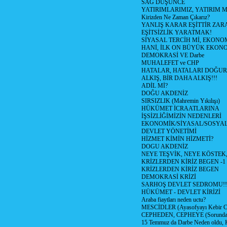
SAĞ DÜŞÜNCE
YATIRIMLARIMIZ, YATIRIM M
Kirizden Ne Zaman Çıkarız?
YANLIŞ KARAR EŞİTTİR ZARA
EŞİTSİZLİK YARATMAK!
SİYASAL TERCİH Mİ, EKONO
HANİ, İLK ON BÜYÜK EKON
DEMOKRASİ VE Darbe
MUHALEFET ve CHP
HATALAR, HATALARI DOĞUR
ALKIŞ, BİR DAHA ALKIŞ!!!
ADİL Mİ?
DOĞU AKDENİZ
SIRSIZLIK (Mahremin Yıkılışı)
HÜKÜMET İCRAATLARINA
İŞSİZLİĞİMİZİN NEDENLERİ
EKONOMİK/SİYASAL/SOSYA
DEVLET YÖNETİMİ
HİZMET KİMİN HİZMETİ?
DOGU AKDENİZ
NEYE TEŞVİK, NEYE KÖSTEK
KRİZLERDEN KİRİZ BEGEN -1
KRİZLERDEN KİRİZ BEGEN
DEMOKRASİ KRİZİ
SARHOŞ DEVLET SEDROMU!!
HÜKÜMET - DEVLET KİRİZİ
Araba fiaytları neden uctu?
MESCİDLER (Ayasofyayı Kebir C
CEPHEDEN, CEPHEYE (Sorundan
15 Temmuz da Darbe Neden oldu, 