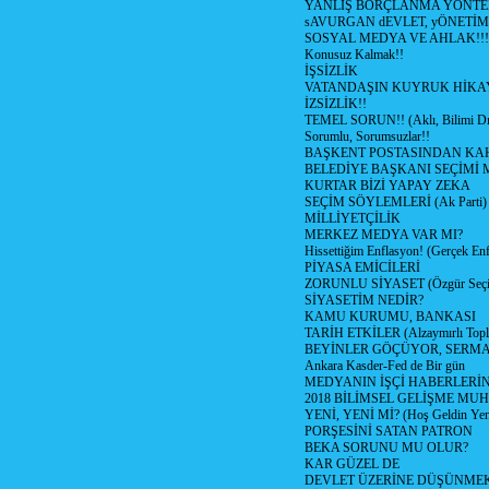
YANLIŞ BORÇLANMA YÖNTEM
sAVURGAN dEVLET, yÖNETİM
SOSYAL MEDYA VE AHLAK!!!
Konusuz Kalmak!!
İŞSİZLİK
VATANDAŞIN KUYRUK HİKA
İZSİZLİK!!
TEMEL SORUN!! (Aklı, Bilimi Dı
Sorumlu, Sorumsuzlar!!
BAŞKENT POSTASINDAN K
BELEDİYE BAŞKANI SEÇİMİ 
KURTAR BİZİ YAPAY ZEKA
SEÇİM SÖYLEMLERİ (Ak Parti)
MİLLİYETÇİLİK
MERKEZ MEDYA VAR MI?
Hissettiğim Enflasyon! (Gerçek En
PİYASA EMİCİLERİ
ZORUNLU SİYASET (Özgür Seç
SİYASETİM NEDİR?
KAMU KURUMU, BANKASI
TARİH ETKİLER (Alzaymırlı Topl
BEYİNLER GÖÇÜYOR, SERM
Ankara Kasder-Fed de Bir gün
MEDYANIN İŞÇİ HABERLERİ
2018 BİLİMSEL GELİŞME MU
YENİ, YENİ Mİ? (Hoş Geldin Yeni
PORŞESİNİ SATAN PATRON
BEKA SORUNU MU OLUR?
KAR GÜZEL DE
DEVLET ÜZERİNE DÜŞÜNME