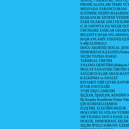
SONUÇ – NEDEN BU, SON UÇ
PİKNİK ALANLARI TEMİZ TU
MEDYADA YABANCI ORANI
EGİTİMDE NEDEN BAŞARISIZ
BAŞKANLIK SİSTEMİ YENİDE
ÜLKE OLARAK ADLİ SİCİLİM
G 20 JAPONYA DA NELER OLDU? 
ÜRÜNLERE ZAMLAR GELMEYE B
BELEDİYE BAŞKANLARINDAN
BAŞKANLARIN YEKİSİZLEŞTİ
S-400 ALINMALI
DOĞU AKDENİZ DOĞAL ZENG
DEMOKRASİ KAZANDI (Neden D
SEÇİM YAPMA HAKKI
TARIMSAL ÜRETİM
YASAMA DENETİMİ (Hakkıyla Me
İMALAT SANAYİDE ÜRETİM
SAĞLIKTA İLLER ARASI HAS
KALKINMA ve ADALET
KIYAMET GİBİ ÇEVRE RAPO
İFTAR DAVETLERİ
YURT DIŞI CAMİLERİ
İŞÇİLER, İŞSİZLER, KENDİN
Bu İnsanlar Kendilerini Neden Yak
ÇİN KÜRESELLEŞMESİ
ELEŞTİRİ, ELEŞTİRİLMEZLİK
HOŞ GÖRÜYE ATILAN YUMR
100 YILINDA 1919''A NASIL G
HUKUK, DEMOKRASİ, SEÇİM
SEÇİM İPTALİ SORUNU ÜZER