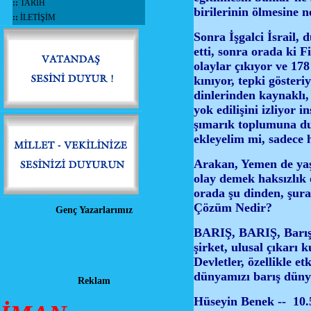
::
TARİH
birilerinin ölmesine
::
İLETİŞİM
Sonra İşgalci İsrail,
etti, sonra orada ki F
olaylar çıkıyor ve 17
kınıyor, tepki gösteri
dinlerinden kaynaklı,
yok edilişini izliyor
şımarık toplumuna du
ekleyelim mi, sadece 
Arakan, Yemen de yaşa
olay demek haksızlık
orada şu dinden, şur
Çözüm Nedir?
Genç Yazarlarımız
BARIŞ, BARIŞ, Barış in
şirket, ulusal çıkarı
Devletler, özellikle 
dünyamızı barış dünya
Reklam
Hüseyin Benek -- 10.