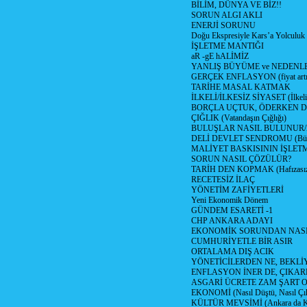
BİLİM, DÜNYA VE BİZ!!
SORUN ALGI AKLI
ENERJİ SORUNU
Doğu Ekspresiyle Kars’a Yolculuk
İŞLETME MANTIĞI
aR -gE hALİMİZ
YANLIŞ BÜYÜME ve NEDENLE
GERÇEK ENFLASYON (fiyat artış
TARİHE MASAL KATMAK
İLKELİ/İLKESİZ SİYASET (İlkeli/
BORÇLA UÇTUK, ÖDERKEN D
ÇIĞLIK (Vatandaşın Çığlığı)
BULUŞLAR NASIL BULUNUR
DELİ DEVLET SENDROMU (Büyük
MALİYET BASKISININ İŞLE
SORUN NASIL ÇÖZÜLÜR?
TARİH DEN KOPMAK (Hafızasız
RECETESİZ İLAÇ
YÖNETİM ZAFİYETLERİ
Yeni Ekonomik Dönem
GÜNDEM ESARETİ -1
CHP ANKARA ADAYI
EKONOMİK SORUNDAN NASIL
CUMHURİYETLE BİR ASIR
ORTALAMA DIŞ ACIK
YÖNETİCİLERDEN NE, BEKLİ
ENFLASYON İNER DE, ÇIKA
ASGARİ ÜCRETE ZAM ŞART O
EKONOMİ (Nasıl Düştü, Nasıl Çı
KÜLTÜR MEVSİMİ (Ankara da Kül