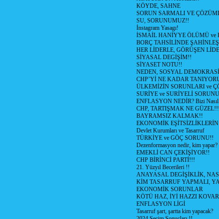
KÖYDE, SAHNE
SORUN SARMALI VE ÇÖZÜML
SU, SORUNUMUZ!!
İnstagram Yasagı!
İSMAİL HANİYYE ÖLÜMÜ ve
BORÇ TAHSİLİNDE ŞAHİNLEŞ
HER LİDERLE, GÖRÜŞEN LİDE
SİYASAL DEGİŞİM!!
SİYASET NOTU!!
NEDEN, SOSYAL DEMOKRASİ
CHP’Yİ NE KADAR TANIYOR
ÜLKEMİZİN SORUNLARI ve 
SURİYE ve SURİYELİ SORUN
ENFLASYON NEDİR? Bizi Nasıl E
CHP, TARTIŞMAK NE GÜZEL!!
BAYRAMSIZ KALMAK!!
EKONOMİK EŞİTSİZLİKLERİN
Devlet Kurumları ve Tasarruf
TÜRKİYE ve GÖÇ SORUNU!!
Dezenformasyon nedir, kim yapar?
EMEKLİ CAN ÇEKİŞİYOR!!
CHP BİRİNCİ PARTİ!!!
21. Yüzyıl Becerileri !!
ANAYASAL DEGİŞİKLİK, NAS
KİM TASARRUF YAPMALI, YA
EKONOMİK SORUNLAR
KÖTÜ HAZ, İYİ HAZZI KOVAR?
ENFLASYON LİGİ
Tasarruf şart, şartta kim yapacak?
2024 Seçim Sonuçları !!