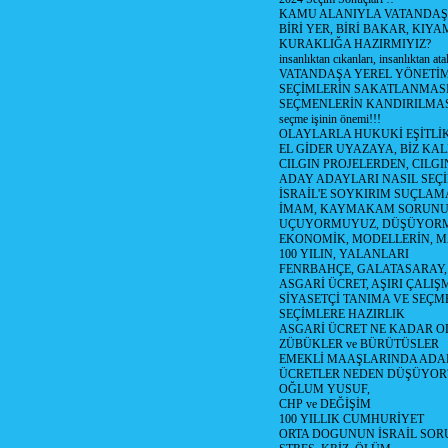
KAMU ALANIYLA VATANDAŞ
BİRİ YER, BİRİ BAKAR, KIYA
KURAKLIĞA HAZIRMIYIZ?
insanlıktan cıkanları, insanlıktan ata
VATANDAŞA YEREL YÖNETİ
SEÇİMLERİN SAKATLANMASI
SEÇMENLERİN KANDIRILMAS
seçme işinin önemi!!!
OLAYLARLA HUKUKİ EŞİTLİK 
EL GİDER UYAZAYA, BİZ KAL
CILGIN PROJELERDEN, CILGIN
ADAY ADAYLARI NASIL SEÇİ
İSRAİL'E SOYKIRIM SUÇLAMA
İMAM, KAYMAKAM SORUN
UÇUYORMUYUZ, DÜŞÜYORM
EKONOMİK, MODELLERİN, MA
100 YILIN, YALANLARI
FENRBAHÇE, GALATASARAY,
ASGARİ ÜCRET, AŞIRI ÇALIŞ
SİYASETÇİ TANIMA VE SEÇME
SEÇİMLERE HAZIRLIK
ASGARİ ÜCRET NE KADAR OLM
ZÜBÜKLER ve BÜRÜTÜSLER
EMEKLİ MAAŞLARINDA ADA
ÜCRETLER NEDEN DÜŞÜYOR
OĞLUM YUSUF,
CHP ve DEĞİŞİM
100 YILLIK CUMHURİYET
ORTA DOGUNUN İSRAİL SO