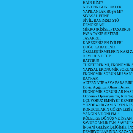
HAİN KİM??
NÜVİT'İN GÜNLÜKLERİ
YAPILANLAR BOŞA MI?
SİYASAL FİTNE
SİVİL, BAGIMSIZ STÖ
DEMOKRASİ
MİKRO (KİŞİSEL) TASARRUF
PARA TAKİP SİSTEMİ
TASARRUF
KAREDENİZ EN İYİLERİ
DOĞU KARADENİZ
ÖZELLEŞTİRMELERİN KARI Z
9 EYLÜL VE CHP
BATTIK!!!
TÜKETEREK Mİ, EKONOMİK 
YAPISAL EKONOMİK SORUN
EKONOMİK SORUN MU VAR?
BAYRAM
ALTERNATİF ASYA PARA BİRİ
Döviz, Açığınızın Olması Demek,
EKONOMİK SORUNLAR NASIL
Ekonomik Operasyon mu, Kim Yap
UÇUYORUZ EMNİYET KEMERİN
YÜZDE 49.50 ZAM NEYİN NES
KORUCULARIN GÖREVLERİ (Polis
YANGIN VE ÖNLEM!!
KÖLELİGE DÖNÜŞ VE İNSAN 
SAVURGANLIKTAN, SAVRULM
İNSANİ GELİŞMİŞLİĞİMİZ, İ
DEMİRYOLLARINDA KAZA V