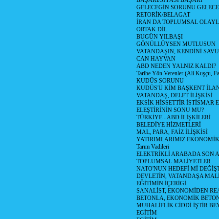
BAŞARI/SİYASİ BAŞARI
GELECEGİN SORUNU GELECEK
RETORİK/BELAGAT
İRAN DA TOPLUMSAL OLAY
ORTAK DİL
BUGÜN YILBAŞI
GÖNÜLLÜYSEN MUTLUSUN
VATANDAŞIN, KENDİNİ SAV
CAN HAYVAN
ABD NEDEN YALNIZ KALDI?
Tarihe Yön Verenler (Ali Kuşçu, Fa
KUDÜS SORUNU
KUDÜS'Ü KİM BAŞKENT İLAN
VATANDAŞ, DELET İLİŞKİSİ
EKSİK HİSSETTİR İSTİSMAR 
ELEŞTİRİNİN SONU MU?
TÜRKİYE - ABD İLİŞKİLERİ
BELEDİYE HİZMETLERİ
MAL, PARA, FAİZ İLİŞKİSİ
YATIRIMLARIMIZ EKONOMİK
Tarım Vadileri
ELEKTRİKLİ ARABADA SON
TOPLUMSAL MALİYETLER
NATO'NUN HEDEFİ Mİ DEĞİŞT
DEVLETİN, VATANDAŞA MAL
EĞİTİMİN İÇERİGİ
SANALİST, EKONOMİDEN RE
BETONLA, EKONOMİK BETO
MUHALİFLİK CİDDİ İŞTİR BE
EGİTİM