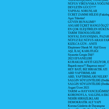
VATANDAŞLARA, YÖNETİME
NÜFUS VİRÜS/VAKA YOĞUN
DEVLETİN GÜCÜ!!??
YAPISAL SORUNLAR
ÜCRET ZAMMI HİLESİ (Fakirle
Aşırı Tüketim!
GÜVEN BUNALIMI!!
ASGARİ ÜÇRET HANGİ ÖLÇÜ
EN ÇOK ELEŞTİRİLEN HÜKÜ
TARIM TEKNOLOJİLERİ
SOSYAL DAYANIŞMA, PAZAR
NÜFUZ İLE NÜFUS ARASI FA
KIZILCA GÜN - ANITI
Eleştirmen Olarak M. Akif Ersoy
AŞI, İLAÇ KARLITLIĞI
Siyasetin Gergin Dili!!
2023 EFSANELERİ
KURAKLIK AFETİ GELİYOR, 
Başarılı mıyız?! Başarısız mıyız?
HEY BATI, BİZ BIRAKTIK ATI
ABD YAPTIRIMLARI
ABD, YAPTIRIMLARI NELER?
SALGIN SÖYLENTİLERİ (Dediko
SALGIN SÖYLENTİLERİ (Dediko
Asgari Ücret 2021
TARIM ve HAYVANCILIĞIMII
KORONOYLA, SALGINLA EK
NEHİR HIRSIZLIKLARI
DEMOKRATİK ALT YAPI
Korona Günlerin de Dayanışma