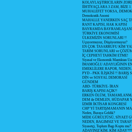
KOLAYLAŞTIRICILARIN ZORL
İİHTİYAÇLARA 3 ZAM, BİZE 1
MUHALEFET YOKSA, DEMOK
Demokratik Anomi
MAHALLE YANERKEN SAÇ T
RANT KAPISI, HAK KAPISI
BAYRAMDA BAYRAMLAŞAN
TÜRKİYE EKONOMİSİ
ÜLKEMİZİN SORUNLARI !!
Uçuyormuyuz, Düşüyormuyuz?
EN ÇOK TASARRUFU KİM YA
TARIM SORUNLARI ve ÇÖZÜ
İÇ CEPHEYİ TAHKİM ETME!
Siyasal ve Ekonomik Mantıktan Uz
İMAMOĞLU ADAYLIĞININ EN
EMEKLİLERE RAPOR, NEDEN
PYD - PKK İLİŞKİSİ !! BARIŞ 
DİN ve SOSYAL DEMORASİ
GÜNDEM
ABD- TÜRKİYE- İRAN
BARIŞ KAPISI AÇIK!!
ERKEN ÖLÜM, TAMAMLANMA
DEM ile DEMLEN, HÜDAPAR
İZMİR İKTİSAR KONGRESİ
CHP’Yİ TARTIŞMAMANIN MAL
Neden, Buraya Geldik?
MİDE GÜRÜLTÜSÜ, SİYAET 
NEDEN, BAGIMSIZ VE TARAF
Siyasetçi, Toplum Bagı Koptu mu?
ADAYINIZ KİM, KİM ADAY???