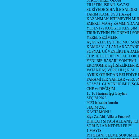
STRES, KRİZ, ÖLÜM
FİLİSTİN, İSRAİL SAVAŞI
SURİYEDE SİHA İLE SALDIRI
TARIM KAMPÜSÜ (Bakap)
KAZANMAK İSTEMEYEN MU
EMEKLİ MAAŞ ZAMMINDA A
YESEVİ ve KÖOĞLU KESİŞİM
TRÜKİYENİN EN ÖNEMLİ SO
YEREL SEÇİMLER
AŞKSIZLIK EŞİTTİR, MUTSUZ
KAMUSAL ALANLAR VATAND
SOSYAL GÜVENLİKTE ADALE
CHP, İDEOLOJİSİ VE ALTI OK 
YENİ BİR BAŞARI YÖNTEMİ
EKONOMİK EŞİTSİZLİKLER 
VATANDAŞ VERGİ İLİŞKİSİ
AYRIK OTUNDAN BELEDİYE
PARAMİTER YAPILAR ve RUS
SOSYAL GÜVENLİĞİMİZ (SGK
CHP ve DEĞİŞİM
15-16 Haziran İşçi Olayları
SEÇİM 2023
2023 bakanlar kurulu
SEÇİM 2023
KASTAMONU
Ziya Zat Abi, Alllaha Emanet!
DİKKAT! SİYASİ ALDANIŞ İÇİ
SORUNLAR NEDENLERİ!!!
1 MAYIS
İYİ OLANI SEÇME SORUMLU