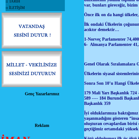
::
TARİH
var, bunları göreceğiz, bizim
::
İLETİŞİM
Önce ilk on da hangi ülkeler,
İlk ondaki Ülkelerin çoğunun 
acıktır demektir…
1-Norveç Parlamenter 74,400
6- Almanya Parlamenter 41,
Genel Olarak Sıralamalara 
Ülkelerin siyasal sistemlerin
Sonra Son 10’u Hangi Ülkel
179 Mali Yarı Başkanlık 724 
Genç Yazarlarımız
589 ---- 184 Burundi Başkanl
Başkanlık 359
İyi olduklarımıza baktığımız 
yaşanmadığını gösteren “insani
oluşturan cevaplardan birisi 
Reklam
geçtiğimiz ortamdaki yüksek i
Kötü olduğumuz ilk üç ölçü is