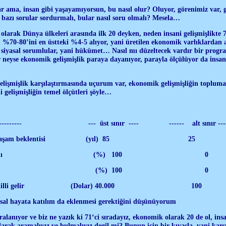
r ama, insan gibi yaşayamıyorsun, bu nasıl olur? Oluyor, görenimiz var, 
 bazı sorular sordurmalı, bular nasıl soru olmalı? Mesela…
arak Dünya ülkeleri arasında ilk 20 deyken, neden insani gelişmişlikte 7
%70-80’ini en üstteki %4-5 alıyor, yani üretilen ekonomik varlıklardan a
 siyasal sorumlular, yani hükümet… Nasıl mı düzeltecek vardır bir progra
 neyse ekonomik gelişmişlik paraya dayanıyor, parayla ölçülüyor da insani
gelişmişlik karşılaştırmasında uçurum var, ekonomik gelişmişliğin topl
ni gelişmişliğin temel ölçütleri şöyle…
------------ --- üst sınır ---- ------ alt sınır ----
nra Yaşam beklentisi (yıl) 85 25
azarlık Oranı (%) 100 0
aşma oranı (%) 100 0
 düşen milli gelir (Dolar) 40.000 1
yasal hayata katılım da eklenmesi gerektiğini düşünüyorum
ıralanıyor ve biz ne yazık ki 71‘ci sıradayız, ekonomik olarak 20 de ol, 
rak aramalıyız ve bulmalıyız degil mi? Bunun için bir kıyasla, yani karşı