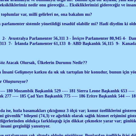
 eksikliklerimiz nedir onu göreceğiz… Eksikliklerimizi gidereceğiz ve insa
 toplumlar var, milli gelirleri ne, ona bakalım mı?
parlamenter sistemle yönetildiği tesadüf olabilir mi? Hadi diyelim ki oldu,
 2- Avustralya Parlamenter 56,311 3 - İsviçre Parlamenter 80,945 4- D
313 7- İrlanda Parlamenter 61,133 8- ABD Başkanlık 56,115 9- Kanada 
Göz Atacak Olursak, Ülkelerin Durumu Nedir??
in İnsani Gelişmeye katkısı da sık sık tartışılan bir konudur, bunun için yö
er Oluşturuyor?
---- 180 Mozambik Başkanlık 529 ---- 181 Sierra Leone Başkanlık 653 ----
ık 277 ---- 185 Çad Yarı Başkanlık 775 ---- 186 Eritre Başkanlık 544 --- 1
da ise, hızla basamakları çıktığımız 3 ölçü var; konut özelliklerini göste
 güvenlik” bileşeni (74,3) ve ağırlıklı olarak sağlık hizmet erişimini göste
diğerlerinden oldukça farklılaştığı için dikkat çekmekte yarar var; günlü
nsani gerginliği yansıtıyor.
e ortalamanın çok altında olduğu görülüyor. Bunlardan özellikle ikisi diğe