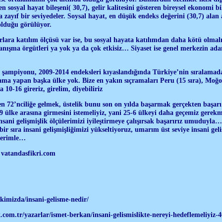
n sosyal hayat bileşeni( 30,7), gelir kalitesini gösteren bireysel ekonomi b
ça zayıf bir seviyedeler. Soysal hayat, en düşük endeks değerini (30,7) alan
 olduğu görülüyor.
rlara katılım ölçüsü var ise, bu sosyal hayata katılımdan daha kötü olmal
ışma örgütleri ya yok ya da çok etkisiz… Siyaset ise genel merkezin ada
 şampiyonu, 2009-2014 endeksleri kıyaslandığında Türkiye’nin sıralamada
ama yapan başka ülke yok. Bize en yakın sıçramaları Peru (15 sıra), Moğoli
a 10-16 gireriz, girelim, diyebiliriz
ten 72’nciliğe gelmek, üstelik bunu son on yılda başarmak gerçekten başa
 49 ülke arasına girmesini istemeliyiz, yani 25-6 ülkeyi daha geçemiz gere
İnsani gelişmişlik ölçülerimizi iyileştirmeye çalışırsak başarırız umuduyla
 bir sıra insani gelişmişliğimizi yükseltiyoruz, umarım üst seviye insani g
ilerimle…
- vatandasfikri.com
mizda/insani-gelisme-nedir/
tr/yazarlar/ismet-berkan/insani-gelismislikte-nereyi-hedeflemeliyiz-