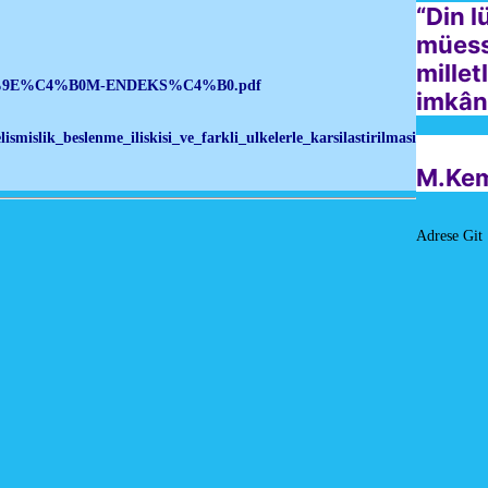
“Din l
müess
millet
%C5%9E%C4%B0M-ENDEKS%C4%B0.pdf
imkân
mislik_beslenme_iliskisi_ve_farkli_ulkelerle_karsilastirilmasi
M.Kem
Adrese Git