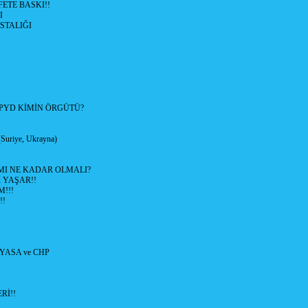
TE BASKI!!
I
STALIĞI
/PYD KİMİN ÖRGÜTÜ?
riye, Ukrayna)
MMI NE KADAR OLMALI?
 YAŞAR!!
!!!
!!
YASA ve CHP
Rİ!!