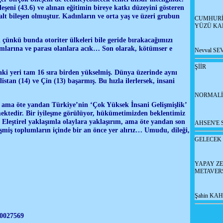
ileşeni (43.6) ve alınan eğitimin bireye katkı düzeyini gösteren
 alt bileşen olmuştur. Kadınların ve orta yaş ve üzeri grubun
CUMHURİ
YÜZÜ KA
ı çünkü bunda otoriter ülkeleri bile geride bırakacağımızı
mlarına ve parası olanlara acık… Son olarak, kötümser e
Nevval SE
ŞİİR
ki yeri tam 16 sıra birden yükselmiş. Dünya üzerinde aynı
stan (14) ve Çin (13) başarmış. Bu hızla ilerlersek, insani
NORMALİ
rı ama öte yandan Türkiye’nin ‘Çok Yüksek İnsani Gelişmişlik’
kmektedir. Bir iyileşme görülüyor, hükümetimizden beklentimiz
… Eleştirel yaklaşımla olaylara yaklaşırım, ama öte yandan son
AHSEN'E 
elişmiş toplumların içinde bir an önce yer alırız… Umudu, dileği,
GELECEK
YAPAY ZE
METAVERS
Şahin KAH
40027569