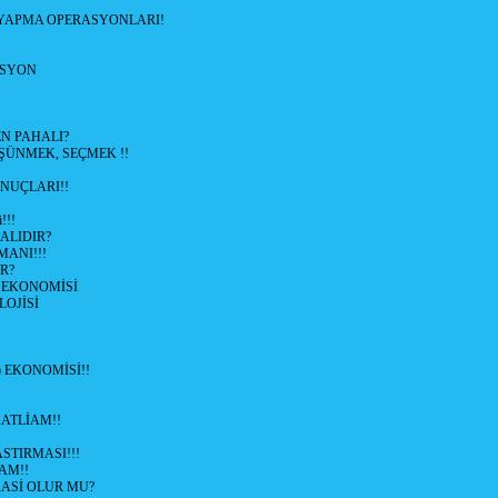
 YAPMA OPERASYONLARI!
ASYON
N PAHALI?
ŞÜNMEK, SEÇMEK !!
ONUÇLARI!!
!!!
ALIDIR?
MANI!!!
R?
 EKONOMİSİ
LOJİSİ
ü) EKONOMİSİ!!
KATLİAM!!
STIRMASI!!!
ZAM!!
ASİ OLUR MU?