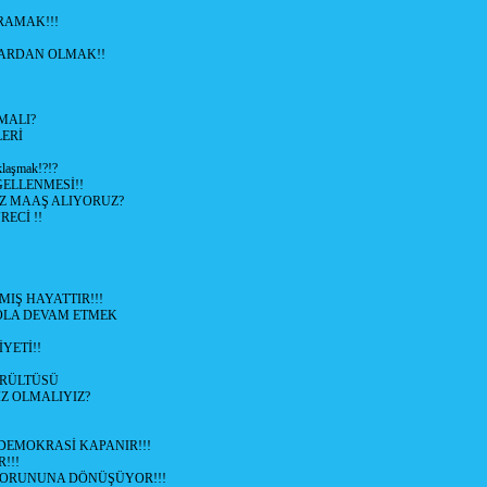
RAMAK!!!
ARDAN OLMAK!!
MALI?
ERİ
klaşmak!?!?
ELLENMESİ!!
AZ MAAŞ ALIYORUZ?
RECİ !!
Ş HAYATTIR!!!
YOLA DEVAM ETMEK
YETİ!!
ÜRÜLTÜSÜ
IZ OLMALIYIZ?
 DEMOKRASİ KAPANIR!!!
!!!
SORUNUNA DÖNÜŞÜYOR!!!