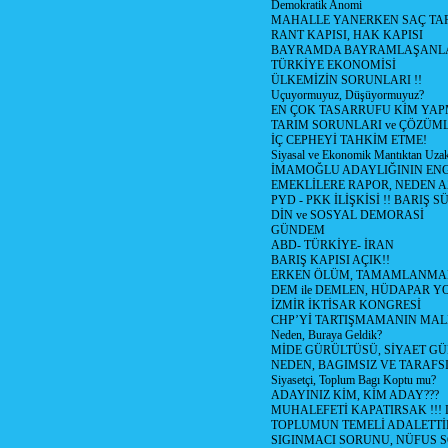
Demokratik Anomi
MAHALLE YANERKEN SAÇ TA
RANT KAPISI, HAK KAPISI
BAYRAMDA BAYRAMLAŞANL
TÜRKİYE EKONOMİSİ
ÜLKEMİZİN SORUNLARI !!
Uçuyormuyuz, Düşüyormuyuz?
EN ÇOK TASARRUFU KİM YAP
TARIM SORUNLARI ve ÇÖZÜML
İÇ CEPHEYİ TAHKİM ETME!
Siyasal ve Ekonomik Mantıktan Uza
İMAMOĞLU ADAYLIĞININ ENG
EMEKLİLERE RAPOR, NEDEN 
PYD - PKK İLİŞKİSİ !! BARIŞ SÜ
DİN ve SOSYAL DEMORASİ
GÜNDEM
ABD- TÜRKİYE- İRAN
BARIŞ KAPISI AÇIK!!
ERKEN ÖLÜM, TAMAMLANMAMI
DEM ile DEMLEN, HÜDAPAR 
İZMİR İKTİSAR KONGRESİ
CHP’Yİ TARTIŞMAMANIN MALİ
Neden, Buraya Geldik?
MİDE GÜRÜLTÜSÜ, SİYAET G
NEDEN, BAGIMSIZ VE TARAFS
Siyasetçi, Toplum Bagı Koptu mu?
ADAYINIZ KİM, KİM ADAY???
MUHALEFETİ KAPATIRSAK !!!
TOPLUMUN TEMELİ ADALETTİR
SIGINMACI SORUNU, NÜFUS 