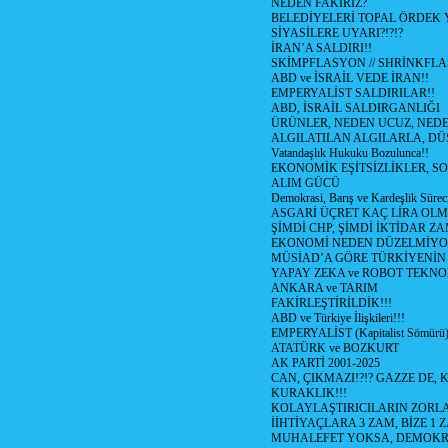
NEDEN FAKİRİZ?
BELEDİYELERİ TOPAL ÖRDEK
SİYASİLERE UYARI?!?!?
İRAN’A SALDIRI!!
SKİMPFLASYON // SHRİNKFL
ABD ve İSRAİL VEDE İRAN!!
EMPERYALİST SALDIRILAR!!
ABD, İSRAİL SALDIRGANLIĞI
ÜRÜNLER, NEDEN UCUZ, NEDE
ALGILATILAN ALGILARLA, DÜ
Vatandaşlık Hukuku Bozulunca!!
EKONOMİK EŞİTSİZLİKLER, S
ALIM GÜCÜ
Demokrasi, Barış ve Kardeşlik Süreci
ASGARİ ÜÇRET KAÇ LİRA OLM
ŞİMDİ CHP, ŞİMDİ İKTİDAR ZA
EKONOMİ NEDEN DÜZELMİYO
MÜSİAD’A GÖRE TÜRKİYENİN
YAPAY ZEKA ve ROBOT TEKNO
ANKARA ve TARIM
FAKİRLEŞTİRİLDİK!!!
ABD ve Türkiye İlişkileri!!!
EMPERYALİST (Kapitalist Sömür
ATATÜRK ve BOZKURT
AK PARTİ 2001-2025
CAN, ÇIKMAZI!?!? GAZZE DE, 
KURAKLIK!!!
KOLAYLAŞTIRICILARIN ZORLA
İİHTİYAÇLARA 3 ZAM, BİZE 1 
MUHALEFET YOKSA, DEMOKR