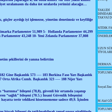
niyet sıralamasın da daha üst sıralarda yerimizi alacağız…
TAKLİDİ
DİNİDARL
TAKVAİ D
 güçler ayrılığı iyi işlemezse, yönetim denetimsiz ve keyfiliğe
SITDIK F
animarka Parlamenter 51,989 5- Hollanda Parlamenter 44,299
Parlamenter 43,248 10- Yeni Zelanda Parlamenter 37,808
ÖNERİLE
UZUN SÜR
TİYOLAR
netim şekillerini de yanına belirttim
DERMAN 
TOPLUMS
 182 Gine Başkanlık 573 ---- 183 Burkina Faso Yarı Başkanlık
87 Orta Afrika Cumh. Başkanlık 323 ---- 188 Nijer Yarı
Sosyal Zinci
ren “barınma” bileşeni (78,8), güvenli bir ortamda yaşanıp
ren “sağlık” bileşeni (70.5.) İnsani Güvenlik bileşenini
k hayatta terör tehlikesi hissetmememe sadece 49,9. İçinden
M.Akif G
TOPLUMS
r birçok bileşeni de tetikleyebilecek temel unsur niteliğinde.