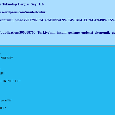
knoloji Dergisi Sayı 116
ordpress.com/nasil-olculur/
rg/wp-content/uploads/2017/02/%C4%B0NSAN%C4%B0-GEL%C4%B0
/publication/306088766_Turkiye'nin_insani_gelisme_endeksi_ekonomik_gelis
!
NDEMİ!!
!
K!!!
ETKİNLİKLER
syonu!!??
Olur?