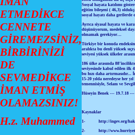
İMAN
Sosyal hayata katılımı göstere
eğitim bileşeni ( 46,3) olduk
ETMEDİKCE
sosyal hayatı daha gerilerde
CENNETE
Ayrıca siyasal hayata ve kara
düşünüyorum, mesleksel dayan
olmamak gerekiyor…
GİREMEZSİNİZ,
Türkiye bir konuda endeksin
BİRBİRİNİZİ
aralıkta bu denli yüksek sıçr
seviyesi yüksek ülkeler arasın
DE
186 ülke arasında 88’incilik
seviyesinde kabul edilen ilk
bu hızı daha artırmasıdır... 
SEVMEDİKCE
15-20 yılda neredeyse her yıl
temennisiyle, Selam ve Sevg
İMAN ETMİŞ
Hüseyin Benek --- 19.7.18 --
OLAMAZSINIZ!
Kaynaklar
H.z. Muhammed
1- http://ingev.org/hakki
2- http://www.hurriyet.com.