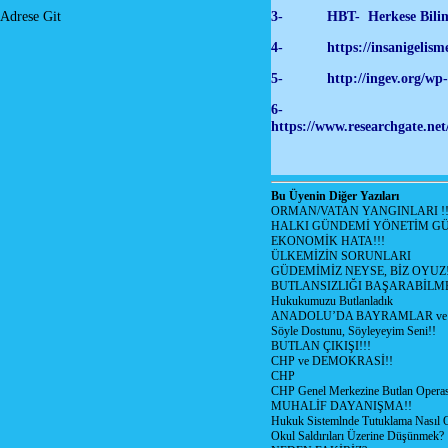
3- HBT- Herkese Bilim Te
Adrese Git
4- https://insanigelisme.w
5-
http://ingev.o
6-
https://www.researchgate.net
Bu Üyenin Diğer Yazıları
ORMAN/VATAN YANGINLARI !!
HALKI GÜNDEMİ YÖNETİM GÜ
EKONOMİK HATA!!!
ÜLKEMİZİN SORUNLARI
GÜDEMİMİZ NEYSE, BİZ OYUZ
BUTLANSIZLIĞI BAŞARABİLME
Hukukumuzu Butlanladık
ANADOLU’DA BAYRAMLAR ve 
Söyle Dostunu, Söyleyeyim Seni!!
BUTLAN ÇIKIŞI!!!
CHP ve DEMOKRASİ!!
CHP
CHP Genel Merkezine Butlan Opera
MUHALİF DAYANIŞMA!!
Hukuk Sistemlnde Tutuklama Nasıl 
Okul Saldırıları Üzerine Düşünmek?