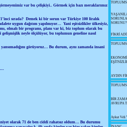
TOPLUMS
görmeyenimiz var bu çelişkiyi.. Görmek için bazı meraklarımız
YAŞANIL
SORUNLA
1’inci sırada? Demek ki bir sorun var Türkiye 100 liralık
SORUNU?
dalete uygun dağıtım yapılmıyor… Yani eşitsizlikler ülkesiyiz,
mı, olmalı bir programı, planı var ki, biz toplum olarak bu
 gelişmişlik neyle ölçülüyor, bu toplumun geneline nasıl
FİKRİ ADİ
TOPLUMS
uma yansımadığını görüyoruz… Bu durum, aynı zamanda insani
EKONOM
EŞİTSİZL
--
AYDIN Fİ
TOPLUMS
BİR ZAM
AVRUPA 
00
Aykut Veli
insaniyet olarak 71 de ben ciddi rahatsız oldum… Bu durumu
İNANÇ
laştırma yapacağız k, ilk onda kimler var bize yakın kimler