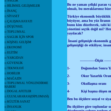
::
SAĞLIK
Bu ne yaman çelişki paran va
::
BİLİMSEL GELİŞMELER
olmalı, bu meraklarımız bize
::
İNANÇ
::
SİYASET
Türkiye ekonomik büyüklük ol
büyüyor, ama bu yüz liranın 
::
ÇALIŞMA HAYATI
bunu kim düzeltecek, tabi ki
::
DÜŞÜNSEL
yönetimi seçtik değil mi? Her
::
TOPLUMSAL
yayılacak?
::
SAGLIK İÇİN SPOR
İnsani gelişmişle ekonomik 
::
KİŞİSEL GELİŞİM
gelişmişliği de etkiliyor, insa
::
EKONOMİ
::
EGİTİM
::
YARGIDAN
------------Ölçüt --
::
GÜVENLİK
1- Doğumdan So
::
TEKNOLOJİ
::
HOBİLER
2- Okur Y
::
MAĞAZİN
::
TOPLUMSAL YÖNLENDİRME
3- Okull
HABERİ
4- Kişi başına
::
DOGAL AFETLER
::
ULUSLARARASI(DİPLOMASİ)
Ben bu ölçülere sosyal ve si
::
KÜLTÜR-SANAT
Bu ölçülere göre toplumlar s
::
İNSANLIK
düzelmenin yolunu toplum ola