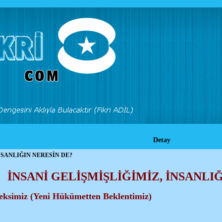
Detay
NSANLIĞIN NERESİN DE?
İNSANİ GELİŞMİŞLİĞİMİZ, İNSANLI
eksimiz (Yeni Hükümetten Beklentimiz)