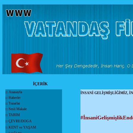
İÇERİK
::
Anasayfa
İNSANİ GELİŞMİŞLİĞİMİZ, İ
::
Haberler
::
Yazarlar
::
Sesli Makale
::
TARIM
#İnsaniGelişmişlikEnd
::
ÇEVRE/DOGA
::
KENT ve YAŞAM