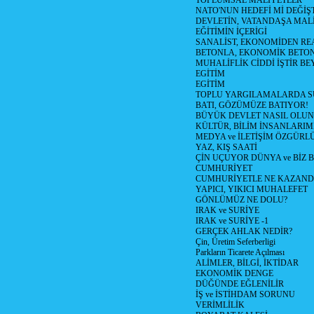
TOPLUMSAL MALİYETLER
NATO'NUN HEDEFİ Mİ DEĞİŞT
DEVLETİN, VATANDAŞA MAL
EĞİTİMİN İÇERİGİ
SANALİST, EKONOMİDEN RE
BETONLA, EKONOMİK BETO
MUHALİFLİK CİDDİ İŞTİR BE
EGİTİM
EGİTİM
TOPLU YARGILAMALARDA S
BATI, GÖZÜMÜZE BATIYOR!
BÜYÜK DEVLET NASIL OLUN
KÜLTÜR, BİLİM İNSANLARIM
MEDYA ve İLETİŞİM ÖZGÜRL
YAZ, KIŞ SAATİ
ÇİN UÇUYOR DÜNYA ve BİZ
CUMHURİYET
CUMHURİYETLE NE KAZAND
YAPICI, YIKICI MUHALEFET
GÖNLÜMÜZ NE DOLU?
IRAK ve SURİYE
IRAK ve SURİYE -1
GERÇEK AHLAK NEDİR?
Çin, Üretim Seferberligi
Parkların Ticarete Açılması
ALİMLER, BİLGİ, İKTİDAR
EKONOMİK DENGE
DÜĞÜNDE EĞLENİLİR
İŞ ve İSTİHDAM SORUNU
VERİMLİLİK