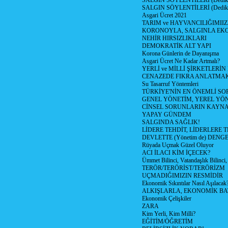
SALGIN SÖYLENTİLERİ (Dediko
SALGIN SÖYLENTİLERİ (Dediko
Asgari Ücret 2021
TARIM ve HAYVANCILIĞIMII
KORONOYLA, SALGINLA EK
NEHİR HIRSIZLIKLARI
DEMOKRATİK ALT YAPI
Korona Günlerin de Dayanışma
Asgari Ücret Ne Kadar Artmalı?
YERLİ ve MİLLİ ŞİRKETLERİ
CENAZEDE FIKRA ANLATMA
Su Tasarruf Yöntemleri
TÜRKİYE'NİN EN ÖNEMLİ SO
GENEL YÖNETİM, YEREL YÖ
CİNSEL SORUNLARIN KAYN
YAPAY GÜNDEM
SALGINDA SAĞLIK!
LİDERE TEHDİT, LİDERLERE 
DEVLETTE (Yönetim de) DENGE
Rüyada Uçmak Güzel Oluyor
ACI İLACI KİM İÇECEK?
Ümmet Bilinci, Vatandaşlık Bilinci, 
TERÖR/TERÖRİST/TERÖRİZM
UÇMADIĞIMIZIN RESMİDİR
Ekonomik Sıkıntılar Nasıl Aşılacak
ALKIŞLARLA, EKONOMİK BAT
Ekonomik Çelişkiler
ZARA
Kim Yerli, Kim Milli?
EĞİTİM/ÖĞRETİM