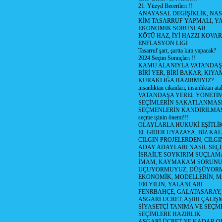
21. Yüzyıl Becerileri !!
ANAYASAL DEGİŞİKLİK, NAS
KİM TASARRUF YAPMALI, YA
EKONOMİK SORUNLAR
KÖTÜ HAZ, İYİ HAZZI KOVAR?
ENFLASYON LİGİ
Tasarruf şart, şartta kim yapacak?
2024 Seçim Sonuçları !!
KAMU ALANIYLA VATANDAŞ
BİRİ YER, BİRİ BAKAR, KIYA
KURAKLIĞA HAZIRMIYIZ?
insanlıktan cıkanları, insanlıktan ata
VATANDAŞA YEREL YÖNETİ
SEÇİMLERİN SAKATLANMASI
SEÇMENLERİN KANDIRILMAS
seçme işinin önemi!!!
OLAYLARLA HUKUKİ EŞİTLİK 
EL GİDER UYAZAYA, BİZ KAL
CILGIN PROJELERDEN, CILGIN
ADAY ADAYLARI NASIL SEÇİ
İSRAİL'E SOYKIRIM SUÇLAMA
İMAM, KAYMAKAM SORUN
UÇUYORMUYUZ, DÜŞÜYORM
EKONOMİK, MODELLERİN, MA
100 YILIN, YALANLARI
FENRBAHÇE, GALATASARAY,
ASGARİ ÜCRET, AŞIRI ÇALIŞ
SİYASETÇİ TANIMA VE SEÇME
SEÇİMLERE HAZIRLIK
ASGARİ ÜCRET NE KADAR OLM