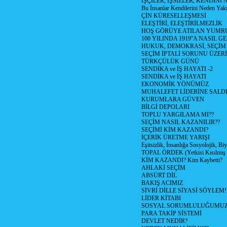
İŞÇİLER, İŞSİZLER, KENDİN
Bu İnsanlar Kendilerini Neden Yak
ÇİN KÜRESELLEŞMESİ
ELEŞTİRİ, ELEŞTİRİLMEZLİK
HOŞ GÖRÜYE ATILAN YUMR
100 YILINDA 1919''A NASIL G
HUKUK, DEMOKRASİ, SEÇİM
SEÇİM İPTALİ SORUNU ÜZER
TÜRKÇÜLÜK GÜNÜ
SENDİKA ve İŞ HAYATI -2
SENDİKA ve İŞ HAYATI
EKONOMİK YÖNÜMÜZ
MUHALEFET LİDERİNE SALD
KURUMLARA GÜVEN
BİLGİ DEPOLARI
TOPLU YARGILAMA MI??
SEÇİM NASIL KAZANILIR??
SEÇİMİ KİM KAZANDI?
İÇERİK ÜRETME YARIŞI
Eşitsizlik, İnsanlığa Sosyolojik, Bi
TOPAL ÖRDEK (Yetkisi Kısılmış 
KİM KAZANDI? Kim Kaybetti?
AHLAKİ SEÇİM
ABSÜRT DİL
BAKIŞ ACIMIZ
SİVRİ DİLLE SİYASİ SÖYLEM!
LİDER KİTABI
SOSYAL SORUMLULUĞUMUZ!
PARA TAKİP SİSTEMİ
DEVLET NEDİR?