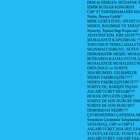
DEM ile DEMLEN, HÜDAPAR
İZMİR İKTİSAR KONGRESİ
CHP’Yİ TARTIŞMAMANIN MAL
Neden, Buraya Geldik?
MİDE GÜRÜLTÜSÜ, SİYAET 
NEDEN, BAGIMSIZ VE TARAF
Siyasetçi, Toplum Bagı Koptu mu?
ADAYINIZ KİM, KİM ADAY???
MUHALEFETİ KAPATIRSAK !!
TOPLUMUN TEMELİ ADALETTİ
SIGINMACI SORUNU, NÜFUS
DEMOKRATİK MEŞRU MUHAL
İKTİDARDA KALMA OYUNLA
MUHALEFETE MUHALEFET H
ORTA DOGU ve SURİYE
2024 BİLİMSEL GELİŞMELER
NEDEN FAKİRLEŞTİK?!?!?
NEDEN FAKİRLEŞİYORUZ?!?!
SURİYE DE, BARIŞIN İNŞASI
ASGARİ ÜCRET HESABI!!??
HUKUK DEVLETİN ÇIKIŞ!!
SURİYE DE SON DURUM! PK
SURİYE DE SON DURUM!!!
DEMOKRASİ NEDİR!!??
ÇEVREMİZDEKİ ÇATIŞMALAR (S
Sorunların Çözümünü Tartışmamak
VATANDAŞ, CHP ve CHP’Lİ
ASGARİ ÜCRET 2024-2025 Z
YUSUF'LAR ÖLÜR, YUSUF’LA
ASGARİ ÜCRET, ASGARİ YAŞ