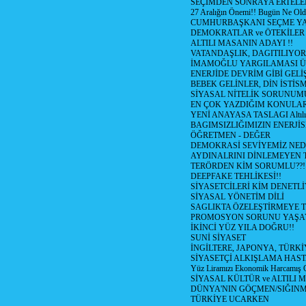
SEÇİMDEN SONRAYA ERTEL
27 Aralığın Önemi!! Bugün Ne Ol
CUMHURBAŞKANI SEÇME YA
DEMOKRATLAR ve ÖTEKİLER
ALTILI MASANIN ADAYI !!
VATANDAŞLIK, DAGITILIYOR
İMAMOĞLU YARGILAMASI Ü
ENERJİDE DEVRİM GİBİ GEL
BEBEK GELİNLER, DİN İSTİS
SİYASAL NİTELİK SORUNUM
EN ÇOK YAZDIĞIM KONULA
YENİ ANAYASA TASLAGI Altılı
BAGIMSIZLIĞIMIZIN ENERJİS
ÖĞRETMEN - DEĞER
DEMOKRASİ SEVİYEMİZ NED
AYDINALRINI DİNLEMEYEN
TERÖRDEN KİM SORUMLU??!
DEEPFAKE TEHLİKESİ!!
SİYASETCİLERİ KİM DENETL
SİYASAL YÖNETİM DİLİ
SAGLIKTA ÖZELEŞTİRMEYE T
PROMOSYON SORUNU YAŞA
İKİNCİ YÜZ YILA DOĞRU!!
SUNİ SİYASET
İNGİLTERE, JAPONYA, TÜRK
SİYASETÇİ ALKIŞLAMA HAST
Yüz Liramızı Ekonomik Harcamış 
SİYASAL KÜLTÜR ve ALTILI 
DÜNYA'NIN GÖÇMEN/SIĞIN
TÜRKİYE UCARKEN