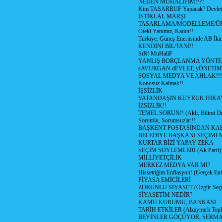
NEDEN MUHALİFİM!!??
Kim TASARRUF Yapacak? Devlet m
İSTİKLAL MARŞI
TASARLAMA/MODELLEME/Ü
Öteki Yanımız, Kadın!!
Türkiye, Güneş Enerjisinde AB İkin
KENDİNİ BİL/TANI!!
SıRf MuHaliF
YANLIŞ BORÇLANMA YÖNTEM
sAVURGAN dEVLET, yÖNETİM
SOSYAL MEDYA VE AHLAK!!!
Konusuz Kalmak!!
İŞSİZLİK
VATANDAŞIN KUYRUK HİKA
İZSİZLİK!!
TEMEL SORUN!! (Aklı, Bilimi Dı
Sorumlu, Sorumsuzlar!!
BAŞKENT POSTASINDAN K
BELEDİYE BAŞKANI SEÇİMİ 
KURTAR BİZİ YAPAY ZEKA
SEÇİM SÖYLEMLERİ (Ak Parti)
MİLLİYETÇİLİK
MERKEZ MEDYA VAR MI?
Hissettiğim Enflasyon! (Gerçek En
PİYASA EMİCİLERİ
ZORUNLU SİYASET (Özgür Seç
SİYASETİM NEDİR?
KAMU KURUMU, BANKASI
TARİH ETKİLER (Alzaymırlı Topl
BEYİNLER GÖÇÜYOR, SERM