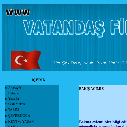
İÇERİK
::
Anasayfa
BAKIŞ ACIMIZ
::
Haberler
::
Yazarlar
::
Sesli Makale
::
TARIM
::
ÇEVRE/DOGA
::
KENT ve YAŞAM
Bakma eylemi bize bilgi ed
görmeliyiz, nereye bakmalıy