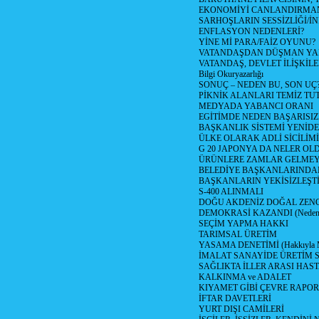
EKONOMİYİ CANLANDIRMANI
SARHOŞLARIN SESSİZLİĞİ/İNİ
ENFLASYON NEDENLERİ?
YİNE Mİ PARA/FAİZ OYUNU?
VATANDAŞDAN DÜŞMAN Y
VATANDAŞ, DEVLET İLİŞKİLE
Bilgi Okuryazarlığı
SONUÇ – NEDEN BU, SON UÇ
PİKNİK ALANLARI TEMİZ TU
MEDYADA YABANCI ORANI
EGİTİMDE NEDEN BAŞARISIZ
BAŞKANLIK SİSTEMİ YENİDE
ÜLKE OLARAK ADLİ SİCİLİM
G 20 JAPONYA DA NELER OLDU? 
ÜRÜNLERE ZAMLAR GELMEYE B
BELEDİYE BAŞKANLARINDAN
BAŞKANLARIN YEKİSİZLEŞTİ
S-400 ALINMALI
DOĞU AKDENİZ DOĞAL ZENG
DEMOKRASİ KAZANDI (Neden D
SEÇİM YAPMA HAKKI
TARIMSAL ÜRETİM
YASAMA DENETİMİ (Hakkıyla Me
İMALAT SANAYİDE ÜRETİM
SAĞLIKTA İLLER ARASI HAS
KALKINMA ve ADALET
KIYAMET GİBİ ÇEVRE RAPO
İFTAR DAVETLERİ
YURT DIŞI CAMİLERİ