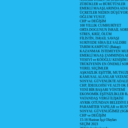
ZÜBÜKLER ve BÜRÜTÜSLER
EMEKLİ MAAŞLARINDA ADA
ÜCRETLER NEDEN DÜŞÜYOR
OĞLUM YUSUF,
CHP ve DEĞİŞİM
100 YILLIK CUMHURİYET
ORTA DOGUNUN İSRAİL SO
STRES, KRİZ, ÖLÜM
FİLİSTİN, İSRAİL SAVAŞI
SURİYEDE SİHA İLE SALDIRI
TARIM KAMPÜSÜ (Bakap)
KAZANMAK İSTEMEYEN MU
EMEKLİ MAAŞ ZAMMINDA A
YESEVİ ve KÖOĞLU KESİŞİM
TRÜKİYENİN EN ÖNEMLİ SO
YEREL SEÇİMLER
AŞKSIZLIK EŞİTTİR, MUTSUZ
KAMUSAL ALANLAR VATAND
SOSYAL GÜVENLİKTE ADALE
CHP, İDEOLOJİSİ VE ALTI OK 
YENİ BİR BAŞARI YÖNTEMİ
EKONOMİK EŞİTSİZLİKLER 
VATANDAŞ VERGİ İLİŞKİSİ
AYRIK OTUNDAN BELEDİYE
PARAMİTER YAPILAR ve RUS
SOSYAL GÜVENLİĞİMİZ (SGK
CHP ve DEĞİŞİM
15-16 Haziran İşçi Olayları
SEÇİM 2023