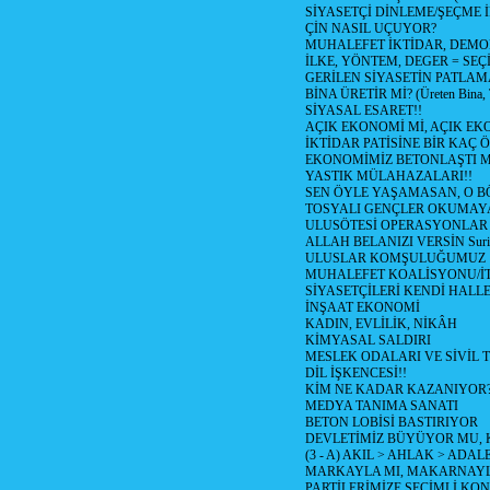
SİYASETÇİ DİNLEME/ŞEÇME 
ÇİN NASIL UÇUYOR?
MUHALEFET İKTİDAR, DEMO
İLKE, YÖNTEM, DEGER = SEÇ
GERİLEN SİYASETİN PATLAM
BİNA ÜRETİR Mİ? (Üreten Bina, 
SİYASAL ESARET!!
AÇIK EKONOMİ Mİ, AÇIK EK
İKTİDAR PATİSİNE BİR KAÇ Ö
EKONOMİMİZ BETONLAŞTI M
YASTIK MÜLAHAZALARI!!
SEN ÖYLE YAŞAMASAN, O B
TOSYALI GENÇLER OKUMAY
ULUSÖTESİ OPERASYONLAR
ALLAH BELANIZI VERSİN Suriy
ULUSLAR KOMŞULUĞUMUZ
MUHALEFET KOALİSYONU/İT
SİYASETÇİLERİ KENDİ HALL
İNŞAAT EKONOMİ
KADIN, EVLİLİK, NİKÂH
KİMYASAL SALDIRI
MESLEK ODALARI VE SİVİL
DİL İŞKENCESİ!!
KİM NE KADAR KAZANIYOR
MEDYA TANIMA SANATI
BETON LOBİSİ BASTIRIYOR
DEVLETİMİZ BÜYÜYOR MU,
(3 - A) AKIL > AHLAK > ADAL
MARKAYLA MI, MAKARNAYLA
PARTİLERİMİZE SEÇİMLİ KO