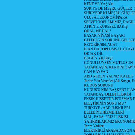
KENT VE YAŞAM
SURİYE DE MEŞRU GÜÇLER -
SURİYEDE Kİ MEŞRU GÜÇLE
ULUSAL EKONOMİ/PARA
SERVET TOPLAMIMIZ, DAGIL
AFRİN’E KÜRESEL BAKIŞ
OHAL, NE HAL?
BAŞARI/SİYASİ BAŞARI
GELECEGİN SORUNU GELECEK
RETORİK/BELAGAT
İRAN DA TOPLUMSAL OLAY
ORTAK DİL
BUGÜN YILBAŞI
GÖNÜLLÜYSEN MUTLUSUN
VATANDAŞIN, KENDİNİ SAV
CAN HAYVAN
ABD NEDEN YALNIZ KALDI?
Tarihe Yön Verenler (Ali Kuşçu, Fa
KUDÜS SORUNU
KUDÜS'Ü KİM BAŞKENT İLAN
VATANDAŞ, DELET İLİŞKİSİ
EKSİK HİSSETTİR İSTİSMAR 
ELEŞTİRİNİN SONU MU?
TÜRKİYE - ABD İLİŞKİLERİ
BELEDİYE HİZMETLERİ
MAL, PARA, FAİZ İLİŞKİSİ
YATIRIMLARIMIZ EKONOMİK
Tarım Vadileri
ELEKTRİKLİ ARABADA SON