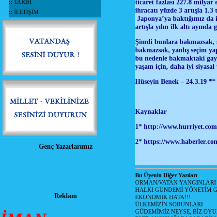
ticaret fazlası 227.8 milyar
::
TARİH
ihracatı yüzde 3 artışla 1.3 
::
İLETİŞİM
Japonya’ya baktığımız da i
artışla yılın ilk altı ayınd
Şimdi bunlara bakmazsak, se
bakmazsak, yanlış seçim yap
bu nedenle bakmaktaki gaye
yaşam için, daha iyi siyasa
Hüseyin Benek – 24.3.19 **
Kaynaklar
1*
http://www.hurriyet.com.
2* https://www.haberler.com
Genç Yazarlarımız
Bu Üyenin Diğer Yazıları
ORMAN/VATAN YANGINLARI !
HALKI GÜNDEMİ YÖNETİM G
Reklam
EKONOMİK HATA!!!
ÜLKEMİZİN SORUNLARI
GÜDEMİMİZ NEYSE, BİZ OYU