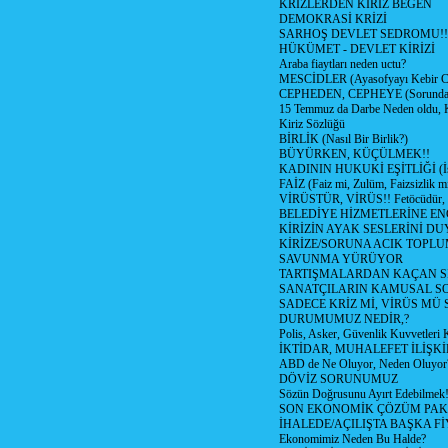
KRİZLERDEN KİRİZ BEGEN
DEMOKRASİ KRİZİ
SARHOŞ DEVLET SEDROMU!!
HÜKÜMET - DEVLET KİRİZİ
Araba fiaytları neden uctu?
MESCİDLER (Ayasofyayı Kebir C
CEPHEDEN, CEPHEYE (Sorundan
15 Temmuz da Darbe Neden oldu, 
Kiriz Sözlüğü
BİRLİK (Nasıl Bir Birlik?)
BÜYÜRKEN, KÜÇÜLMEK!!
KADININ HUKUKİ EŞİTLİĞİ (İsta
FAİZ (Faiz mi, Zulüm, Faizsizlik m
VİRÜSTÜR, VİRÜS!! Fetöcüdür, 
BELEDİYE HİZMETLERİNE E
KİRİZİN AYAK SESLERİNİ D
KİRİZE/SORUNA ACIK TOPL
SAVUNMA YÜRÜYOR
TARTIŞMALARDAN KAÇAN Sİ
SANATÇILARIN KAMUSAL S
SADECE KRİZ Mİ, VİRÜS MÜ
DURUMUMUZ NEDİR,?
Polis, Asker, Güvenlik Kuvvetleri 
İKTİDAR, MUHALEFET İLİŞKİ
ABD de Ne Oluyor, Neden Oluyor
DÖVİZ SORUNUMUZ
Sözün Doğrusunu Ayırt Edebilmek
SON EKONOMİK ÇÖZÜM PAK
İHALEDE/AÇILIŞTA BAŞKA F
Ekonomimiz Neden Bu Halde?