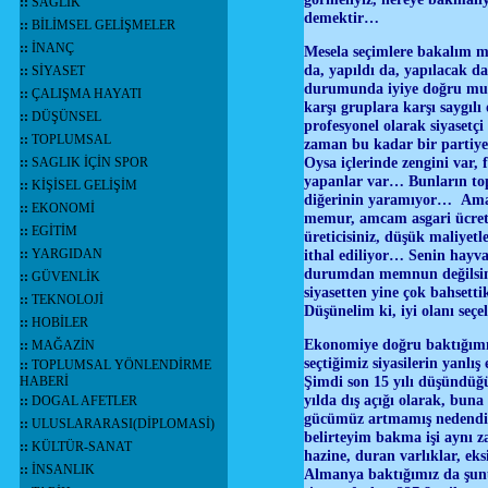
::
SAĞLIK
demektir…
::
BİLİMSEL GELİŞMELER
::
İNANÇ
Mesela seçimlere bakalım mı,
da, yapıldı da, yapılacak d
::
SİYASET
durumunda iyiye doğru mu, 
::
ÇALIŞMA HAYATI
karşı gruplara karşı saygıl
::
DÜŞÜNSEL
profesyonel olarak siyasetçi
::
TOPLUMSAL
zaman bu kadar bir partiye
Oysa içlerinde zengini var, 
::
SAGLIK İÇİN SPOR
yapanlar var… Bunların toplu
::
KİŞİSEL GELİŞİM
diğerinin yaramıyor… Ama a
::
EKONOMİ
memur, amcam asgari ücretli
::
EGİTİM
üreticisiniz, düşük maliyet
::
YARGIDAN
ithal ediliyor… Senin hayva
durumdan memnun değilsin,
::
GÜVENLİK
siyasetten yine çok bahsett
::
TEKNOLOJİ
Düşünelim ki, iyi olanı seçe
::
HOBİLER
Ekonomiye doğru baktığımı
::
MAĞAZİN
seçtiğimiz siyasilerin yanl
::
TOPLUMSAL YÖNLENDİRME
Şimdi son 15 yılı düşündüğ
HABERİ
yılda dış açığı olarak, bun
::
DOGAL AFETLER
gücümüz artmamış nedendir?
::
ULUSLARARASI(DİPLOMASİ)
belirteyim bakma işi aynı
::
KÜLTÜR-SANAT
hazine, duran varlıklar, eks
::
İNSANLIK
Almanya baktığımız da şun