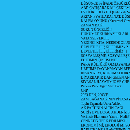
DÜŞÜNCE ve İFADE ÖZGÜRL
ABD ÇATIŞARAK MI, ÇEKİLME
EVLİLİK EHLİYETİ (Evlilik de Sor
ARTAN FYATLARA İNAT, DÜ
KALEM OYUNU (Kurumsal Güvenil
ZAMAN BAĞI
SORUN ÖNCELİĞİ!
HÜKÜMET KURNAZLIKLARI
VATANSEVERLİK
YEDİNCİ KITA, NEREDE OLU
DEVLETLE İLİŞKİLERİMİZ - 2
DEVLETLE İLİŞKİLERİMİZ -1
SOSYALLEŞME, SOSYALLEŞ
EĞİTİMİN ÇIKTISI NE?
PARA KÜLTÜRÜ OLMAYANLA
ÜRETİME DAYANMAYAN REF
İNSAN NEYİ, KORUMALIDIR?
DİYARBAKIR DAN GELEN AN
SİYASAL HAYATIMIZ VE CHP
Parksız Park, Ilgaz Milli Parkı
CHP
2023 DEN, 2003’E
ZAM SAĞANAĞININ PİYASAY
Toplu Taşımada Ücret Adaleti
AK PARTİNİN ALTIN CAGI
SURİYE VE DOGU AKDENİZ 
Verimsiz Ekonomik Yatırım Nedir?
CENNETİN TERK EDİLMESİ!!
EKONOMİ Mİ, EKOLOJİ Mİ 
BARUTHANE PİLAVCISININ, 