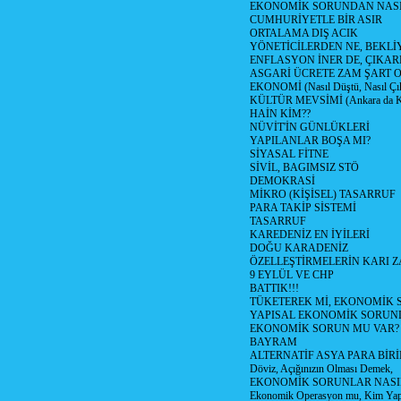
EKONOMİK SORUNDAN NASIL
CUMHURİYETLE BİR ASIR
ORTALAMA DIŞ ACIK
YÖNETİCİLERDEN NE, BEKLİ
ENFLASYON İNER DE, ÇIKA
ASGARİ ÜCRETE ZAM ŞART O
EKONOMİ (Nasıl Düştü, Nasıl Çı
KÜLTÜR MEVSİMİ (Ankara da Kül
HAİN KİM??
NÜVİT'İN GÜNLÜKLERİ
YAPILANLAR BOŞA MI?
SİYASAL FİTNE
SİVİL, BAGIMSIZ STÖ
DEMOKRASİ
MİKRO (KİŞİSEL) TASARRUF
PARA TAKİP SİSTEMİ
TASARRUF
KAREDENİZ EN İYİLERİ
DOĞU KARADENİZ
ÖZELLEŞTİRMELERİN KARI Z
9 EYLÜL VE CHP
BATTIK!!!
TÜKETEREK Mİ, EKONOMİK 
YAPISAL EKONOMİK SORUN
EKONOMİK SORUN MU VAR?
BAYRAM
ALTERNATİF ASYA PARA BİRİ
Döviz, Açığınızın Olması Demek,
EKONOMİK SORUNLAR NASIL
Ekonomik Operasyon mu, Kim Yap