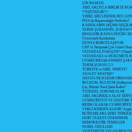
ÇİN BASKISI
ABD, AKLIYLA BİRLİKTE HU
!!!EŞİTSİZLİK!!!
YEREL MECLİSİNDE RET, GEN
PİSA'da Başarısızlığın Nedenleri!
KADINLARIN SEÇME//SEÇİL
TARIM ŞURASININ, ŞURASI!!!
EKOLOJİK KAOSA DOĞRU HI
Üniversiteli İşsizlerimiz
DÜNYA ROBOTLAŞIYOR
CHP’yi Tartışmak Çok Güzel Oluy
VATANDAŞ DARALDI!! (Vatandaş
VATANDAŞA ve HÜKÜMETE R
CUMHURBAŞKANIMIZI ŞAK
TARIM ŞURASI 2-3
TÜRKİYE ve ABD, NEREYE?
ADALET ARAYIŞI!!
2019 DA NE KADAR ORMANIM
BULDUM, BULDUM (Enflasyona 
Çin, Bilimle Nasıl Şaha Kalktı?
YETKİSİZ, SORUMLULAR
ABD, AKLIMIZLA ALAY EDİYO
CUMHURİYETİ VE ATATÜRK’
REJİM OLARAK CUMHURİYE
VERGİ KİMDEN ALINIR? Asgari 
İKTİDARLARA DERS TEPKİLE
DÖRT ÜLKEYE ÖNERİMDİR
DEMOKRATİK TEMELLER
NOBEL ÖDÜLLERİ
VEJETARYEN VEGAN BESLE