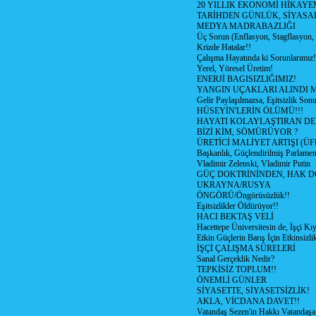
20 YILLIK EKONOMİ HİKAYEM
TARİHDEN GÜNLÜK, SİYASA
MEDYA MADRABAZLIĞI
Üç Sorun (Enflasyon, Stagflasyon,
Krizde Hatalar!!
Çalışma Hayatında ki Sorunlarımız!
Yerel, Yöresel Üretim!
ENERJİ BAGISIZLIĞIMIZ!
YANGIN UÇAKLARI ALINDI M
Gelir Paylaşılmazsa, Eşitsizlik Sonu
HÜSEYİN'LERİN ÖLÜMÜ!!!
HAYATI KOLAYLAŞTIRAN D
BİZİ KİM, SÖMÜRÜYOR ?
ÜRETİCİ MALİYET ARTIŞI (ÜF
Başkanlık, Güçlendirilmiş Parlamen
Vladimir Zelenski, Vladimir Putin
GÜÇ DOKTRİNİNDEN, HAK D
UKRAYNA/RUSYA
ÖNGÖRÜ/Öngörüsüzlük!!
Eşitsizlikler Öldürüyor!!
HACI BEKTAŞ VELİ
Hacettepe Üniversitesin de, İşçi Kıy
Etkin Güçlerin Barış İçin Etkinsizlik
İŞÇİ ÇALIŞMA SÜRELERİ
Sanal Gerçeklik Nedir?
TEPKİSİZ TOPLUM!!
ÖNEMLİ GÜNLER
SİYASETTE, SİYASETSİZLİK!
AKLA, VİCDANA DAVET!!
Vatandaş Sezen'in Hakkı Vatandaşa