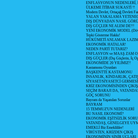
ENFLASYONUN NEDENLERİ, N
ÜLKEME İTİBAR SUKASTİ !!
Modern Devlet, Ortaçağ Devleti Far
YALAN YAKALAMA YETENEG
DIŞ DÜNYADAN NASIL GÖR
DIŞ GÜÇLER NE ALEM DE!!!
YENİ EKONOMİK MODEL (Dövize
Tepki Gösterme Hakkı!
HÜKÜMETİ ANLAMAK LAZI
EKONOMİK HATALAR!
NEDEN PARTİ TUTARIZ?
ENFLASYON ve MAAŞ ZAM 
DIŞ GÜÇLER (Dış Güçlerin, İç O
EKONOMİDE 20 YILIMIZ!!
Kastamonu Oyunları
BAŞKENTTE KASTAMONU
İNSANLIK, KİNDARLIK, ÇATI
SİYASET/SİYASETCİ GERMESİ
KRİZ EKONOMİSİNDEN ÇIKIŞ
SEÇİM BARAJI DA, VATANDAŞ
GÖÇ SORUNU
Bayram da Yaşanılan Sorunlar
BAYRAM
15 TEMMUZ'UN NEDENLERİ
BU NASIL EKONOMİ?
EKONOMİK EŞİTSİZLİK SOR
VATANDAŞ, GENELGEYE UY
EMEKLİ Biz Emeklililer!
VİRÜSTEN, KRİZDEN ÇIKIŞ
EKONOMİNİN SİNİR UCLARI