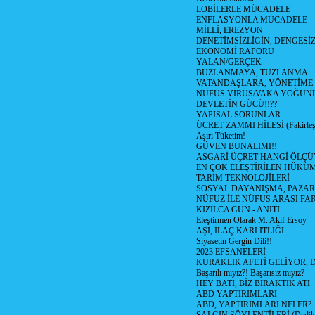
LOBİLERLE MÜCADELE
ENFLASYONLA MÜCADELE
MİLLİ, EREZYON
DENETİMSİZLİGİN, DENGESİZ
EKONOMİ RAPORU
YALAN/GERÇEK
BUZLANMAYA, TUZLANMA
VATANDAŞLARA, YÖNETİME
NÜFUS VİRÜS/VAKA YOĞUN
DEVLETİN GÜCÜ!!??
YAPISAL SORUNLAR
ÜCRET ZAMMI HİLESİ (Fakirle
Aşırı Tüketim!
GÜVEN BUNALIMI!!
ASGARİ ÜÇRET HANGİ ÖLÇÜ
EN ÇOK ELEŞTİRİLEN HÜKÜ
TARIM TEKNOLOJİLERİ
SOSYAL DAYANIŞMA, PAZAR
NÜFUZ İLE NÜFUS ARASI FA
KIZILCA GÜN - ANITI
Eleştirmen Olarak M. Akif Ersoy
AŞI, İLAÇ KARLITLIĞI
Siyasetin Gergin Dili!!
2023 EFSANELERİ
KURAKLIK AFETİ GELİYOR, 
Başarılı mıyız?! Başarısız mıyız?
HEY BATI, BİZ BIRAKTIK ATI
ABD YAPTIRIMLARI
ABD, YAPTIRIMLARI NELER?