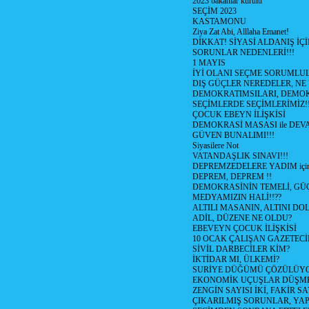
2023 bakanlar kurulu
SEÇİM 2023
KASTAMONU
Ziya Zat Abi, Alllaha Emanet!
DİKKAT! SİYASİ ALDANIŞ İÇİ
SORUNLAR NEDENLERİ!!!
1 MAYIS
İYİ OLANI SEÇME SORUMLU
DIŞ GÜÇLER NEREDELER, NE
DEMOKRATIMSILARI, DEMOK
SEÇİMLERDE SEÇİMLERİMİZ!
ÇOCUK EBEYN İLİŞKİSİ
DEMOKRASİ MASASI ile DEV
GÜVEN BUNALIMI!!!
Siyasilere Not
VATANDAŞLIK SINAVI!!!
DEPREMZEDELERE YADIM için
DEPREM, DEPREM !!
DEMOKRASİNİN TEMELİ, GÜÇ
MEDYAMIZIN HALİ!!??
ALTILI MASANIN, ALTINI D
ADİL, DÜZENE NE OLDU?
EBEVEYN ÇOCUK İLİŞKİSİ
10 OCAK ÇALIŞAN GAZETEC
SİVİL DARBECİLER KİM?
İKTİDAR MI, ÜLKEMİ?
SURİYE DÜĞÜMÜ ÇÖZÜLÜY
EKONOMİK UÇUŞLAR DÜŞME
ZENGİN SAYISI İKİ, FAKİR S
ÇIKARILMIŞ SORUNLAR, YA