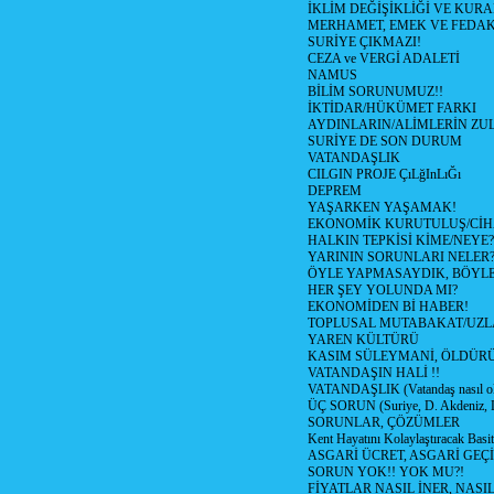
İKLİM DEĞİŞİKLİĞİ VE KURA
MERHAMET, EMEK VE FEDA
SURİYE ÇIKMAZI!
CEZA ve VERGİ ADALETİ
NAMUS
BİLİM SORUNUMUZ!!
İKTİDAR/HÜKÜMET FARKI
AYDINLARIN/ALİMLERİN ZUL
SURİYE DE SON DURUM
VATANDAŞLIK
CILGIN PROJE ÇıLğInLıĞı
DEPREM
YAŞARKEN YAŞAMAK!
EKONOMİK KURUTULUŞ/Cİ
HALKIN TEPKİSİ KİME/NEYE?
YARININ SORUNLARI NELER
ÖYLE YAPMASAYDIK, BÖYLE
HER ŞEY YOLUNDA MI?
EKONOMİDEN Bİ HABER!
TOPLUSAL MUTABAKAT/UZL
YAREN KÜLTÜRÜ
KASIM SÜLEYMANİ, ÖLDÜR
VATANDAŞIN HALİ !!
VATANDAŞLIK (Vatandaş nasıl ol
ÜÇ SORUN (Suriye, D. Akdeniz, 
SORUNLAR, ÇÖZÜMLER
Kent Hayatını Kolaylaştıracak Basi
ASGARİ ÜCRET, ASGARİ GEÇ
SORUN YOK!! YOK MU?!
FİYATLAR NASIL İNER, NASI