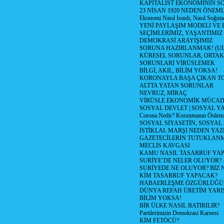
KAPİTALİST EKONOMİNİN S
23 NİSAN 1920 NEDEN ÖNEML
Ekonomi Nasıl Isındı, Nasıl Soğuta
YENİ PAYLAŞIM MODELİ VE
SEÇİMLERİMİZ, YAŞANTIMIZ
DEMOKRASİ ARAYIŞIMIZ
SORUNA HAZIRLANMAK! (U
KÜRESEL SORUNLAR, ORTAK
SORUNLARI VİRÜSLEMEK
BİLGİ, AKIL, BİLİM YOKSA!
KORONAYLA BAŞA ÇIKAN TO
ALTTA YATAN SORUNLAR
NEVRUZ, MİRAÇ
VİRÜSLE EKONOMİK MÜCAD
SOSYAL DEVLET | SOSYAL Y
Corona Nedir? Korunmanın Önlemle
SOSYAL SİYASETİN, SOSYAL
İSTİKLAL MARŞI NEDEN YAZI
GAZETECİLERİN TUTUKLAN
MECLİS KAVGASI
KAMU NASIL TASARRUF YAP
SURİYE’DE NELER OLUYOR? – 1
SURİYEDE NE OLUYOR? BİZ 
KİM TASARRUF YAPACAK?
HABAERLEŞME ÖZGÜRLÜĞÜN
DÜNYA REFAH ÜRETİM YARIŞ
BİLİM YOKSA!
BİR ÜLKE NASIL BATIRILIR?
Partilerimizin Demokrasi Karnesi
KİM FETÖCÜ?