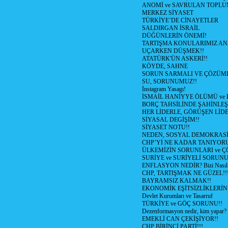
ANOMİ ve SAVRULAN TOPLU
MERKEZ SİYASET
TÜRKİYE’DE CİNAYETLER
SALDIRGAN İSRAİL
DÜĞÜNLERİN ÖNEMİ!
TARTIŞMA KONULARIMIZ AN
UÇARKEN DÜŞMEK!!
ATATÜRK'ÜN ASKERİ!!
KÖYDE, SAHNE
SORUN SARMALI VE ÇÖZÜML
SU, SORUNUMUZ!!
İnstagram Yasagı!
İSMAİL HANİYYE ÖLÜMÜ ve
BORÇ TAHSİLİNDE ŞAHİNLEŞ
HER LİDERLE, GÖRÜŞEN LİDE
SİYASAL DEGİŞİM!!
SİYASET NOTU!!
NEDEN, SOSYAL DEMOKRASİ
CHP’Yİ NE KADAR TANIYOR
ÜLKEMİZİN SORUNLARI ve 
SURİYE ve SURİYELİ SORUN
ENFLASYON NEDİR? Bizi Nasıl E
CHP, TARTIŞMAK NE GÜZEL!!
BAYRAMSIZ KALMAK!!
EKONOMİK EŞİTSİZLİKLERİN
Devlet Kurumları ve Tasarruf
TÜRKİYE ve GÖÇ SORUNU!!
Dezenformasyon nedir, kim yapar?
EMEKLİ CAN ÇEKİŞİYOR!!
CHP BİRİNCİ PARTİ!!!