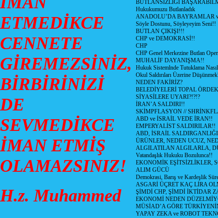
İMAN
BUTLANSIZLIĞI BAŞARABİLM
Hukukumuzu Butlanladık
ETMEDİKCE
ANADOLU’DA BAYRAMLAR ve
Söyle Dostunu, Söyleyeyim Seni!!
BUTLAN ÇIKIŞI!!!
CENNETE
CHP ve DEMOKRASİ!!
CHP
CHP Genel Merkezine Butlan Oper
GİREMEZSİNİZ,
MUHALİF DAYANIŞMA!!
Hukuk Sistemlnde Tutuklama Nasıl
Okul Saldırıları Üzerine Düşünmek
BİRBİRİNİZİ
NEDEN FAKİRİZ?
BELEDİYELERİ TOPAL ÖRDE
SİYASİLERE UYARI?!?!?
DE
İRAN’A SALDIRI!!
SKİMPFLASYON // SHRİNKF
SEVMEDİKCE
ABD ve İSRAİL VEDE İRAN!!
EMPERYALİST SALDIRILAR!!
ABD, İSRAİL SALDIRGANLIĞI
İMAN ETMİŞ
ÜRÜNLER, NEDEN UCUZ, NED
ALGILATILAN ALGILARLA, D
Vatandaşlık Hukuku Bozulunca!!
OLAMAZSINIZ!
EKONOMİK EŞİTSİZLİKLER, 
ALIM GÜCÜ
Demokrasi, Barış ve Kardeşlik Süre
ASGARİ ÜÇRET KAÇ LİRA OL
H.z. Muhammed
ŞİMDİ CHP, ŞİMDİ İKTİDAR Z
EKONOMİ NEDEN DÜZELMİY
MÜSİAD’A GÖRE TÜRKİYENİ
YAPAY ZEKA ve ROBOT TEKN