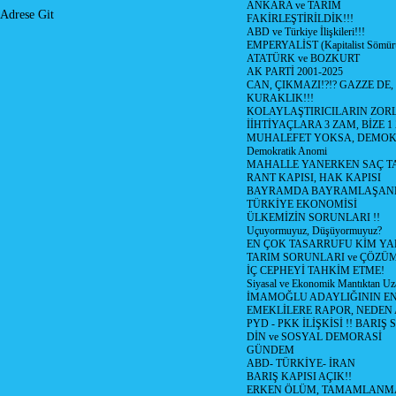
ANKARA ve TARIM
Adrese Git
FAKİRLEŞTİRİLDİK!!!
ABD ve Türkiye İlişkileri!!!
EMPERYALİST (Kapitalist Sömü
ATATÜRK ve BOZKURT
AK PARTİ 2001-2025
CAN, ÇIKMAZI!?!? GAZZE DE,
KURAKLIK!!!
KOLAYLAŞTIRICILARIN ZORL
İİHTİYAÇLARA 3 ZAM, BİZE 1
MUHALEFET YOKSA, DEMOK
Demokratik Anomi
MAHALLE YANERKEN SAÇ T
RANT KAPISI, HAK KAPISI
BAYRAMDA BAYRAMLAŞAN
TÜRKİYE EKONOMİSİ
ÜLKEMİZİN SORUNLARI !!
Uçuyormuyuz, Düşüyormuyuz?
EN ÇOK TASARRUFU KİM YA
TARIM SORUNLARI ve ÇÖZÜ
İÇ CEPHEYİ TAHKİM ETME!
Siyasal ve Ekonomik Mantıktan Uz
İMAMOĞLU ADAYLIĞININ EN
EMEKLİLERE RAPOR, NEDEN
PYD - PKK İLİŞKİSİ !! BARIŞ 
DİN ve SOSYAL DEMORASİ
GÜNDEM
ABD- TÜRKİYE- İRAN
BARIŞ KAPISI AÇIK!!
ERKEN ÖLÜM, TAMAMLANMA