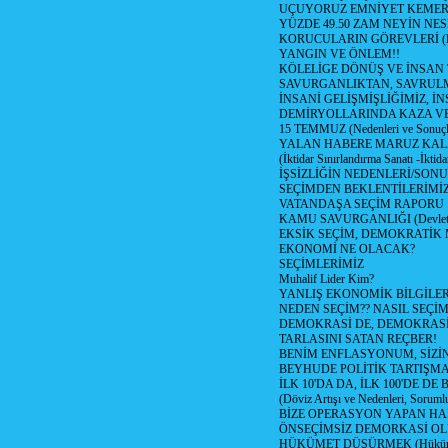
UÇUYORUZ EMNİYET KEMERİN
YÜZDE 49.50 ZAM NEYİN NES
KORUCULARIN GÖREVLERİ (Polis
YANGIN VE ÖNLEM!!
KÖLELİGE DÖNÜŞ VE İNSAN 
SAVURGANLIKTAN, SAVRULM
İNSANİ GELİŞMİŞLİĞİMİZ, İ
DEMİRYOLLARINDA KAZA V
15 TEMMUZ (Nedenleri ve Sonuçl
YALAN HABERE MARUZ KA
(İktidar Sınırlandırma Sanatı -İktida
İŞSİZLİĞİN NEDENLERİ/SON
SEÇİMDEN BEKLENTİLERİMİZ
VATANDAŞA SEÇİM RAPORU
KAMU SAVURGANLIĞI (Devlet n
EKSİK SEÇİM, DEMOKRATİK 
EKONOMİ NE OLACAK?
SEÇİMLERİMİZ
Muhalif Lider Kim?
YANLIŞ EKONOMİK BİLGİLE
NEDEN SEÇİM?? NASIL SEÇİM
DEMOKRASİ DE, DEMOKRASİ
TARLASINI SATAN REÇBER!
BENİM ENFLASYONUM, SİZ
BEYHUDE POLİTİK TARTIŞMA
İLK 10'DA DA, İLK 100'DE D
(Döviz Artışı ve Nedenleri, Sorumlu
BİZE OPERASYON YAPAN HA
ÖNSEÇİMSİZ DEMORKASİ OL
HÜKÜMET DÜŞÜRMEK (Hükümet