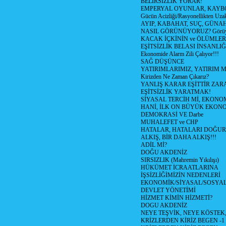
BELİRSİZLİK YORAR!
EMPERYAL OYUNLAR, KAYB
Gücün Acizliği/Rasyonellikten Uzak
AYIP, KABAHAT, SUÇ, GÜNAH (
NASIL GÖRÜNÜYORUZ? Görüyo
KACAK İÇKİNİN ve ÖLÜMLER
EŞİTSİZLİK BELASI İNSANL
Ekonomide Alarm Zili Çalıyor!!!
SAĞ DÜŞÜNCE
YATIRIMLARIMIZ, YATIRIM M
Kirizden Ne Zaman Çıkarız?
YANLIŞ KARAR EŞİTTİR ZARA
EŞİTSİZLİK YARATMAK!
SİYASAL TERCİH Mİ, EKONO
HANİ, İLK ON BÜYÜK EKON
DEMOKRASİ VE Darbe
MUHALEFET ve CHP
HATALAR, HATALARI DOĞUR
ALKIŞ, BİR DAHA ALKIŞ!!!
ADİL Mİ?
DOĞU AKDENİZ
SIRSIZLIK (Mahremin Yıkılışı)
HÜKÜMET İCRAATLARINA
İŞSİZLİĞİMİZİN NEDENLERİ
EKONOMİK/SİYASAL/SOSYA
DEVLET YÖNETİMİ
HİZMET KİMİN HİZMETİ?
DOGU AKDENİZ
NEYE TEŞVİK, NEYE KÖSTEK
KRİZLERDEN KİRİZ BEGEN -1