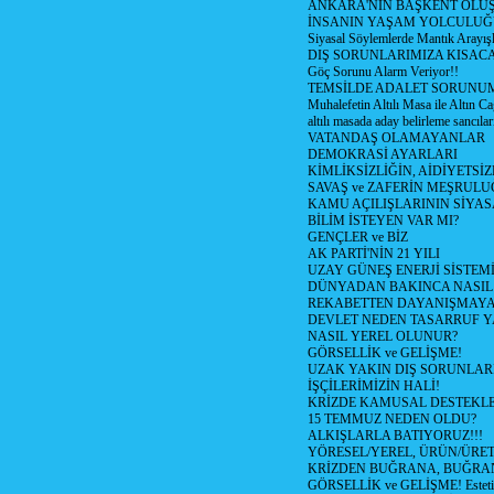
ANKARA'NIN BAŞKENT OLU
İNSANIN YAŞAM YOLCULU
Siyasal Söylemlerde Mantık Arayışl
DIŞ SORUNLARIMIZA KISACA
Göç Sorunu Alarm Veriyor!!
TEMSİLDE ADALET SORUNUM
Muhalefetin Altılı Masa ile Altın Ca
altılı masada aday belirleme sancılar
VATANDAŞ OLAMAYANLAR
DEMOKRASİ AYARLARI
KİMLİKSİZLİĞİN, AİDİYETSİ
SAVAŞ ve ZAFERİN MEŞRUL
KAMU AÇILIŞLARININ SİYAS
BİLİM İSTEYEN VAR MI?
GENÇLER ve BİZ
AK PARTİ'NİN 21 YILI
UZAY GÜNEŞ ENERJİ SİSTEM
DÜNYADAN BAKINCA NASI
REKABETTEN DAYANIŞMAY
DEVLET NEDEN TASARRUF 
NASIL YEREL OLUNUR?
GÖRSELLİK ve GELİŞME!
UZAK YAKIN DIŞ SORUNLAR
İŞÇİLERİMİZİN HALİ!
KRİZDE KAMUSAL DESTEKL
15 TEMMUZ NEDEN OLDU?
ALKIŞLARLA BATIYORUZ!!!
YÖRESEL/YEREL, ÜRÜN/ÜRE
KRİZDEN BUĞRANA, BUĞRA
GÖRSELLİK ve GELİŞME! Estetik m