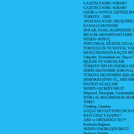
GAZETECİ SORU SORAR!!
GAZETECİ SORU SORAR!!
GELİR ve SOSYAL EŞİTSİZLİK
TÜRKİYE – ABD
ANAYASA NASIL DEGİŞTİRİL
KANALLI EKONOMİ
DOLAR, NASIL HAZİNEMİZE D
İKİ ACIK ARASINDAKİ FARK!
NEDEN>SONUÇ
TOPLUMSAL DÜZENE LEGAL/
YOKSULLUK VE SOSYAL Y
MÜSLÜMANDAN KAÇAN MÜ
Vahşetler, Normalimiz mi, Oluyor?
İŞÇİLER VE SORUNLARI
TÜRKİYE’NİN EN ÖNEMLİ SO
DERİN EKONOMİK SORUNA
TÜRKİYE EKONOMİSİ 2020-20
DEMOKRASİNİN ÜÇ, ARTI Bİ
HAYRAT AĞAÇLARI
NEDEN GECİKİİYORUZ?
Düşünsel, Teknolojik, Gecikmişlikle
İSTİKLAL//BAĞIMSIZLIK MAR
TÖRE!!
Üretilmiş, Gündem
GÜÇLÜ DEVLET/TOPLUM NAS
RAST GELE YAŞAMA!!
ABD ve ORTADOĞU DA!?!
Korkuyla Baglama
NEDEN FAKİRLEŞİYORUZ?
Nedensiz İstifalar