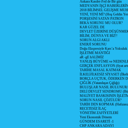
Ankara Kasder-Fed de Bir gün
MEDYANIN İŞÇİ HABERLERİ
2018 BİLİMSEL GELİŞME MU
YENİ, YENİ Mİ? (Hoş Geldin Yeni
PORŞESİNİ SATAN PATRON
BEKA SORUNU MU OLUR?
KAR GÜZEL DE
DEVLET ÜZERİNE DÜŞÜNME
BİLİM, DÜNYA VE BİZ!!
SORUN ALGI AKLI
ENERJİ SORUNU
Doğu Ekspresiyle Kars’a Yolculuk
İŞLETME MANTIĞI
aR -gE hALİMİZ
YANLIŞ BÜYÜME ve NEDENLE
GERÇEK ENFLASYON (fiyat artış
TARİHE MASAL KATMAK
İLKELİ/İLKESİZ SİYASET (İlkeli/
BORÇLA UÇTUK, ÖDERKEN D
ÇIĞLIK (Vatandaşın Çığlığı)
BULUŞLAR NASIL BULUNUR
DELİ DEVLET SENDROMU (Büyük
MALİYET BASKISININ İŞLE
SORUN NASIL ÇÖZÜLÜR?
TARİH DEN KOPMAK (Hafızasız
RECETESİZ İLAÇ
YÖNETİM ZAFİYETLERİ
Yeni Ekonomik Dönem
GÜNDEM ESARETİ -1
CHP ANKARA ADAYI