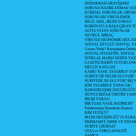
DEMOKRASİ ARAYIŞIMIZ
SORUNA HAZIRLANMAK! (U
KÜRESEL SORUNLAR, ORTAK
SORUNLARI VİRÜSLEMEK
BİLGİ, AKIL, BİLİM YOKSA!
KORONAYLA BAŞA ÇIKAN TO
ALTTA YATAN SORUNLAR
NEVRUZ, MİRAÇ
VİRÜSLE EKONOMİK MÜCAD
SOSYAL DEVLET | SOSYAL Y
Corona Nedir? Korunmanın Önlemle
SOSYAL SİYASETİN, SOSYAL
İSTİKLAL MARŞI NEDEN YAZI
GAZETECİLERİN TUTUKLAN
MECLİS KAVGASI
KAMU NASIL TASARRUF YAP
SURİYE’DE NELER OLUYOR? – 1
SURİYEDE NE OLUYOR? BİZ 
KİM TASARRUF YAPACAK?
HABAERLEŞME ÖZGÜRLÜĞÜN
DÜNYA REFAH ÜRETİM YARIŞ
BİLİM YOKSA!
BİR ÜLKE NASIL BATIRILIR?
Partilerimizin Demokrasi Karnesi
KİM FETÖCÜ?
İKLİM DEĞİŞİKLİĞİ VE KURA
MERHAMET, EMEK VE FEDA
SURİYE ÇIKMAZI!
CEZA ve VERGİ ADALETİ
NAMUS