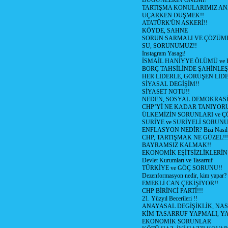
DÜĞÜNLERİN ÖNEMİ!
TARTIŞMA KONULARIMIZ AN
UÇARKEN DÜŞMEK!!
ATATÜRK'ÜN ASKERİ!!
KÖYDE, SAHNE
SORUN SARMALI VE ÇÖZÜML
SU, SORUNUMUZ!!
İnstagram Yasagı!
İSMAİL HANİYYE ÖLÜMÜ ve
BORÇ TAHSİLİNDE ŞAHİNLEŞ
HER LİDERLE, GÖRÜŞEN LİDE
SİYASAL DEGİŞİM!!
SİYASET NOTU!!
NEDEN, SOSYAL DEMOKRASİ
CHP’Yİ NE KADAR TANIYOR
ÜLKEMİZİN SORUNLARI ve 
SURİYE ve SURİYELİ SORUN
ENFLASYON NEDİR? Bizi Nasıl E
CHP, TARTIŞMAK NE GÜZEL!!
BAYRAMSIZ KALMAK!!
EKONOMİK EŞİTSİZLİKLERİN
Devlet Kurumları ve Tasarruf
TÜRKİYE ve GÖÇ SORUNU!!
Dezenformasyon nedir, kim yapar?
EMEKLİ CAN ÇEKİŞİYOR!!
CHP BİRİNCİ PARTİ!!!
21. Yüzyıl Becerileri !!
ANAYASAL DEGİŞİKLİK, NAS
KİM TASARRUF YAPMALI, YA
EKONOMİK SORUNLAR