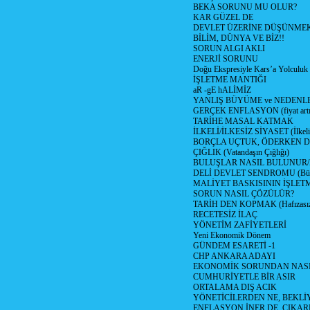
BEKA SORUNU MU OLUR?
KAR GÜZEL DE
DEVLET ÜZERİNE DÜŞÜNME
BİLİM, DÜNYA VE BİZ!!
SORUN ALGI AKLI
ENERJİ SORUNU
Doğu Ekspresiyle Kars’a Yolculuk
İŞLETME MANTIĞI
aR -gE hALİMİZ
YANLIŞ BÜYÜME ve NEDENLE
GERÇEK ENFLASYON (fiyat artış
TARİHE MASAL KATMAK
İLKELİ/İLKESİZ SİYASET (İlkeli/
BORÇLA UÇTUK, ÖDERKEN D
ÇIĞLIK (Vatandaşın Çığlığı)
BULUŞLAR NASIL BULUNUR
DELİ DEVLET SENDROMU (Büyük
MALİYET BASKISININ İŞLE
SORUN NASIL ÇÖZÜLÜR?
TARİH DEN KOPMAK (Hafızasız
RECETESİZ İLAÇ
YÖNETİM ZAFİYETLERİ
Yeni Ekonomik Dönem
GÜNDEM ESARETİ -1
CHP ANKARA ADAYI
EKONOMİK SORUNDAN NASIL
CUMHURİYETLE BİR ASIR
ORTALAMA DIŞ ACIK
YÖNETİCİLERDEN NE, BEKLİ
ENFLASYON İNER DE, ÇIKA