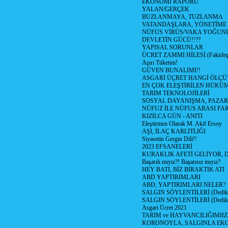
EKONOMİ RAPORU
YALAN/GERÇEK
BUZLANMAYA, TUZLANMA
VATANDAŞLARA, YÖNETİME
NÜFUS VİRÜS/VAKA YOĞUN
DEVLETİN GÜCÜ!!??
YAPISAL SORUNLAR
ÜCRET ZAMMI HİLESİ (Fakirle
Aşırı Tüketim!
GÜVEN BUNALIMI!!
ASGARİ ÜÇRET HANGİ ÖLÇÜ
EN ÇOK ELEŞTİRİLEN HÜKÜ
TARIM TEKNOLOJİLERİ
SOSYAL DAYANIŞMA, PAZAR
NÜFUZ İLE NÜFUS ARASI FA
KIZILCA GÜN - ANITI
Eleştirmen Olarak M. Akif Ersoy
AŞI, İLAÇ KARLITLIĞI
Siyasetin Gergin Dili!!
2023 EFSANELERİ
KURAKLIK AFETİ GELİYOR, 
Başarılı mıyız?! Başarısız mıyız?
HEY BATI, BİZ BIRAKTIK ATI
ABD YAPTIRIMLARI
ABD, YAPTIRIMLARI NELER?
SALGIN SÖYLENTİLERİ (Dediko
SALGIN SÖYLENTİLERİ (Dediko
Asgari Ücret 2021
TARIM ve HAYVANCILIĞIMII
KORONOYLA, SALGINLA EK