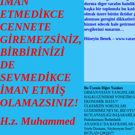
İMAN
durma diger tarafın hainlik
başka bir toplumda bu kada
ETMEDİKCE
olmak üzere bütün iktidar 
alınması geregini dikkatler
CENNETE
hizmet edecek hale getirmeni
sevgilerimi sunarım…
GİREMEZSİNİZ,
Hüseyin Benek –
www.vatan
BİRBİRİNİZİ
DE
SEVMEDİKCE
İMAN ETMİŞ
Bu Üyenin Diğer Yazıları
ORMAN/VATAN YANGINLARI !
HALKI GÜNDEMİ YÖNETİM G
OLAMAZSINIZ!
EKONOMİK HATA!!!
ÜLKEMİZİN SORUNLARI
GÜDEMİMİZ NEYSE, BİZ OYU
BUTLANSIZLIĞI BAŞARABİLM
H.z. Muhammed
Hukukumuzu Butlanladık
ANADOLU’DA BAYRAMLAR ve
Söyle Dostunu, Söyleyeyim Seni!!
BUTLAN ÇIKIŞI!!!