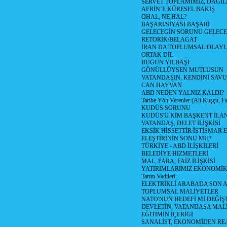
SERVET TOPLAMIMIZ, DAGIL
AFRİN’E KÜRESEL BAKIŞ
OHAL, NE HAL?
BAŞARI/SİYASİ BAŞARI
GELECEGİN SORUNU GELECEK
RETORİK/BELAGAT
İRAN DA TOPLUMSAL OLAY
ORTAK DİL
BUGÜN YILBAŞI
GÖNÜLLÜYSEN MUTLUSUN
VATANDAŞIN, KENDİNİ SAV
CAN HAYVAN
ABD NEDEN YALNIZ KALDI?
Tarihe Yön Verenler (Ali Kuşçu, Fa
KUDÜS SORUNU
KUDÜS'Ü KİM BAŞKENT İLAN
VATANDAŞ, DELET İLİŞKİSİ
EKSİK HİSSETTİR İSTİSMAR 
ELEŞTİRİNİN SONU MU?
TÜRKİYE - ABD İLİŞKİLERİ
BELEDİYE HİZMETLERİ
MAL, PARA, FAİZ İLİŞKİSİ
YATIRIMLARIMIZ EKONOMİK
Tarım Vadileri
ELEKTRİKLİ ARABADA SON
TOPLUMSAL MALİYETLER
NATO'NUN HEDEFİ Mİ DEĞİŞT
DEVLETİN, VATANDAŞA MAL
EĞİTİMİN İÇERİGİ
SANALİST, EKONOMİDEN RE