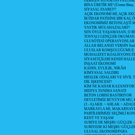
GERİLEN SİYASETİN PATLAM
BİNA ÜRETİR Mİ? (Üreten Bina, 
SİYASAL ESARET!!
AÇIK EKONOMİ Mİ, AÇIK EK
İKTİDAR PATİSİNE BİR KAÇ Ö
EKONOMİMİZ BETONLAŞTI M
YASTIK MÜLAHAZALARI!!
SEN ÖYLE YAŞAMASAN, O B
TOSYALI GENÇLER OKUMAY
ULUSÖTESİ OPERASYONLAR
ALLAH BELANIZI VERSİN Suriy
ULUSLAR KOMŞULUĞUMUZ
MUHALEFET KOALİSYONU/İT
SİYASETÇİLERİ KENDİ HALL
İNŞAAT EKONOMİ
KADIN, EVLİLİK, NİKÂH
KİMYASAL SALDIRI
MESLEK ODALARI VE SİVİL
DİL İŞKENCESİ!!
KİM NE KADAR KAZANIYOR
MEDYA TANIMA SANATI
BETON LOBİSİ BASTIRIYOR
DEVLETİMİZ BÜYÜYOR MU,
(3 - A) AKIL > AHLAK > ADAL
MARKAYLA MI, MAKARNAYLA
PARTİLERİMİZE SEÇİMLİ KO
KENT VE YAŞAM
SURİYE DE MEŞRU GÜÇLER -
SURİYEDE Kİ MEŞRU GÜÇLE
ULUSAL EKONOMİ/PARA