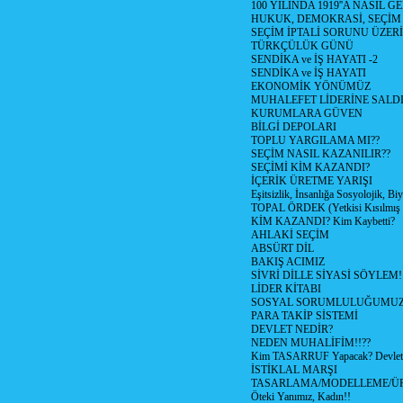
100 YILINDA 1919''A NASIL G
HUKUK, DEMOKRASİ, SEÇİM
SEÇİM İPTALİ SORUNU ÜZER
TÜRKÇÜLÜK GÜNÜ
SENDİKA ve İŞ HAYATI -2
SENDİKA ve İŞ HAYATI
EKONOMİK YÖNÜMÜZ
MUHALEFET LİDERİNE SALD
KURUMLARA GÜVEN
BİLGİ DEPOLARI
TOPLU YARGILAMA MI??
SEÇİM NASIL KAZANILIR??
SEÇİMİ KİM KAZANDI?
İÇERİK ÜRETME YARIŞI
Eşitsizlik, İnsanlığa Sosyolojik, Bi
TOPAL ÖRDEK (Yetkisi Kısılmış 
KİM KAZANDI? Kim Kaybetti?
AHLAKİ SEÇİM
ABSÜRT DİL
BAKIŞ ACIMIZ
SİVRİ DİLLE SİYASİ SÖYLEM!
LİDER KİTABI
SOSYAL SORUMLULUĞUMUZ!
PARA TAKİP SİSTEMİ
DEVLET NEDİR?
NEDEN MUHALİFİM!!??
Kim TASARRUF Yapacak? Devlet m
İSTİKLAL MARŞI
TASARLAMA/MODELLEME/Ü
Öteki Yanımız, Kadın!!