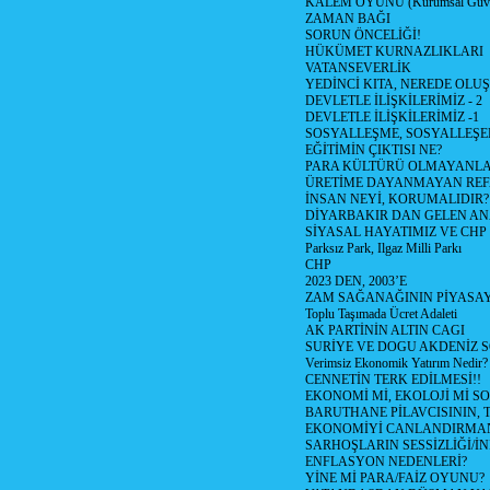
KALEM OYUNU (Kurumsal Güvenil
ZAMAN BAĞI
SORUN ÖNCELİĞİ!
HÜKÜMET KURNAZLIKLARI
VATANSEVERLİK
YEDİNCİ KITA, NEREDE OLU
DEVLETLE İLİŞKİLERİMİZ - 2
DEVLETLE İLİŞKİLERİMİZ -1
SOSYALLEŞME, SOSYALLEŞ
EĞİTİMİN ÇIKTISI NE?
PARA KÜLTÜRÜ OLMAYANLA
ÜRETİME DAYANMAYAN REF
İNSAN NEYİ, KORUMALIDIR?
DİYARBAKIR DAN GELEN AN
SİYASAL HAYATIMIZ VE CHP
Parksız Park, Ilgaz Milli Parkı
CHP
2023 DEN, 2003’E
ZAM SAĞANAĞININ PİYASAY
Toplu Taşımada Ücret Adaleti
AK PARTİNİN ALTIN CAGI
SURİYE VE DOGU AKDENİZ 
Verimsiz Ekonomik Yatırım Nedir?
CENNETİN TERK EDİLMESİ!!
EKONOMİ Mİ, EKOLOJİ Mİ 
BARUTHANE PİLAVCISININ, 
EKONOMİYİ CANLANDIRMANI
SARHOŞLARIN SESSİZLİĞİ/İNİ
ENFLASYON NEDENLERİ?
YİNE Mİ PARA/FAİZ OYUNU?