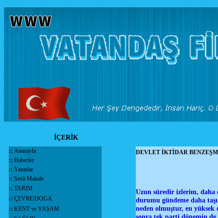
İÇERİK
::
Anasayfa
DEVLET İKTİDAR BENZEŞM
::
Haberler
::
Yazarlar
::
Sesli Makale
::
TARIM
Uzun süredir izlerim, daha
::
ÇEVRE/DOGA
durumu gündeme daha taşımı
neden olmuştur, en yüksek d
::
KENT ve YAŞAM
sonra tek parti dönemin de,