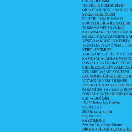
CHP ve DEĞİŞİM
100 YILLIK CUMHURİYET
ORTA DOGUNUN İSRAİL SO
STRES, KRİZ, ÖLÜM
FİLİSTİN, İSRAİL SAVAŞI
SURİYEDE SİHA İLE SALDIRI
TARIM KAMPÜSÜ (Bakap)
KAZANMAK İSTEMEYEN MU
EMEKLİ MAAŞ ZAMMINDA A
YESEVİ ve KÖOĞLU KESİŞİM
TRÜKİYENİN EN ÖNEMLİ SO
YEREL SEÇİMLER
AŞKSIZLIK EŞİTTİR, MUTSUZ
KAMUSAL ALANLAR VATAND
SOSYAL GÜVENLİKTE ADALE
CHP, İDEOLOJİSİ VE ALTI OK 
YENİ BİR BAŞARI YÖNTEMİ
EKONOMİK EŞİTSİZLİKLER 
VATANDAŞ VERGİ İLİŞKİSİ
AYRIK OTUNDAN BELEDİYE
PARAMİTER YAPILAR ve RUS
SOSYAL GÜVENLİĞİMİZ (SGK
CHP ve DEĞİŞİM
15-16 Haziran İşçi Olayları
SEÇİM 2023
2023 bakanlar kurulu
SEÇİM 2023
KASTAMONU
Ziya Zat Abi, Alllaha Emanet!
DİKKAT! SİYASİ ALDANIŞ İÇİ