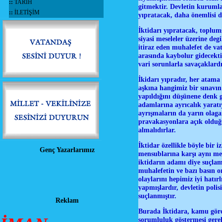
::
TARİH
gitmektir. Devletin kurumla
::
İLETİŞİM
yıpratacak, daha önemlisi 
İktidarı yıpratacak, toplums
siyasi meseleler üzerine degi
itiraz eden muhalefet de vat
arasında kaybolur gidecekti
vari sorunlarla savaçaklardı
İkidarı yıpradır, her atama 
aşkına hangimiz bir sınavın 
yapıldığını düşünene denk g
adamlarına ayrıcalık yaratı
ayrışmaların da yarın olaga
pravakasyonlara açık olduğ
almalıdırlar.
İktidar özellikle böyle bir 
Genç Yazarlarımız
mensublarına karşı aynı mes
iktidarın adamı diye suçlam
muhalefetin ve bazı basın or
olaylarını hepimiz iyi hatırl
yapmışlardır, devletin polis
suçlanmıştır.
Reklam
Burada İktidara, kamu görev
sorumluluk göstermesi gereki