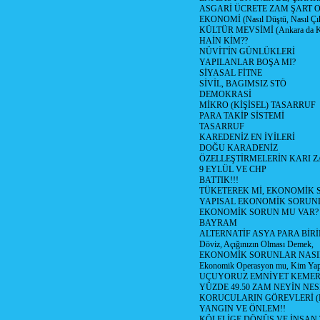
ASGARİ ÜCRETE ZAM ŞART O
EKONOMİ (Nasıl Düştü, Nasıl Çı
KÜLTÜR MEVSİMİ (Ankara da Kül
HAİN KİM??
NÜVİT'İN GÜNLÜKLERİ
YAPILANLAR BOŞA MI?
SİYASAL FİTNE
SİVİL, BAGIMSIZ STÖ
DEMOKRASİ
MİKRO (KİŞİSEL) TASARRUF
PARA TAKİP SİSTEMİ
TASARRUF
KAREDENİZ EN İYİLERİ
DOĞU KARADENİZ
ÖZELLEŞTİRMELERİN KARI Z
9 EYLÜL VE CHP
BATTIK!!!
TÜKETEREK Mİ, EKONOMİK 
YAPISAL EKONOMİK SORUN
EKONOMİK SORUN MU VAR?
BAYRAM
ALTERNATİF ASYA PARA BİRİ
Döviz, Açığınızın Olması Demek,
EKONOMİK SORUNLAR NASIL
Ekonomik Operasyon mu, Kim Yap
UÇUYORUZ EMNİYET KEMERİN
YÜZDE 49.50 ZAM NEYİN NES
KORUCULARIN GÖREVLERİ (Polis
YANGIN VE ÖNLEM!!
KÖLELİGE DÖNÜŞ VE İNSAN 