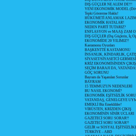
DIŞ GÜÇLER NE ALEM DE!!!
YENİ EKONOMİK MODEL (Dövize
Tepki Gösterme Hakkı!
HÜKÜMETİ ANLAMAK LAZI
EKONOMİK HATALAR!
NEDEN PARTİ TUTARIZ?
ENFLASYON ve MAAŞ ZAM 
DIŞ GÜÇLER (Dış Güçlerin, İç O
EKONOMİDE 20 YILIMIZ!!
Kastamonu Oyunları
BAŞKENTTE KASTAMONU
İNSANLIK, KİNDARLIK, ÇATI
SİYASET/SİYASETCİ GERMESİ
KRİZ EKONOMİSİNDEN ÇIKIŞ
SEÇİM BARAJI DA, VATANDAŞ
GÖÇ SORUNU
Bayram da Yaşanılan Sorunlar
BAYRAM
15 TEMMUZ'UN NEDENLERİ
BU NASIL EKONOMİ?
EKONOMİK EŞİTSİZLİK SOR
VATANDAŞ, GENELGEYE UY
EMEKLİ Biz Emeklililer!
VİRÜSTEN, KRİZDEN ÇIKIŞ
EKONOMİNİN SİNİR UCLARI
GAZETECİ SORU SORAR!!
GAZETECİ SORU SORAR!!
GELİR ve SOSYAL EŞİTSİZLİK
TÜRKİYE – ABD