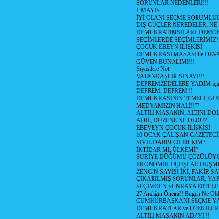
SORUNLAR NEDENLERİ!!!
1 MAYIS
İYİ OLANI SEÇME SORUMLU
DIŞ GÜÇLER NEREDELER, NE
DEMOKRATIMSILARI, DEMOK
SEÇİMLERDE SEÇİMLERİMİZ!
ÇOCUK EBEYN İLİŞKİSİ
DEMOKRASİ MASASI ile DEV
GÜVEN BUNALIMI!!!
Siyasilere Not
VATANDAŞLIK SINAVI!!!
DEPREMZEDELERE YADIM için
DEPREM, DEPREM !!
DEMOKRASİNİN TEMELİ, GÜÇ
MEDYAMIZIN HALİ!!??
ALTILI MASANIN, ALTINI D
ADİL, DÜZENE NE OLDU?
EBEVEYN ÇOCUK İLİŞKİSİ
10 OCAK ÇALIŞAN GAZETEC
SİVİL DARBECİLER KİM?
İKTİDAR MI, ÜLKEMİ?
SURİYE DÜĞÜMÜ ÇÖZÜLÜY
EKONOMİK UÇUŞLAR DÜŞME
ZENGİN SAYISI İKİ, FAKİR S
ÇIKARILMIŞ SORUNLAR, YA
SEÇİMDEN SONRAYA ERTEL
27 Aralığın Önemi!! Bugün Ne Ol
CUMHURBAŞKANI SEÇME YA
DEMOKRATLAR ve ÖTEKİLER
ALTILI MASANIN ADAYI !!