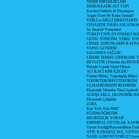
NEHİR HIRSIZLIKLARI
DEMOKRATİK ALT YAPI
Korona Günlerin de Dayanışma
Asgari Ücret Ne Kadar Artmalı?
YERLİ ve MİLLİ ŞİRKETLERİ
CENAZEDE FIKRA ANLATMA
Su Tasarruf Yöntemleri
TÜRKİYE'NİN EN ÖNEMLİ SO
GENEL YÖNETİM, YEREL YÖ
CİNSEL SORUNLARIN KAYN
YAPAY GÜNDEM
SALGINDA SAĞLIK!
LİDERE TEHDİT, LİDERLERE 
DEVLETTE (Yönetim de) DENGE
Rüyada Uçmak Güzel Oluyor
ACI İLACI KİM İÇECEK?
Ümmet Bilinci, Vatandaşlık Bilinci, 
TERÖR/TERÖRİST/TERÖRİZM
UÇMADIĞIMIZIN RESMİDİR
Ekonomik Sıkıntılar Nasıl Aşılacak
ALKIŞLARLA, EKONOMİK BAT
Ekonomik Çelişkiler
ZARA
Kim Yerli, Kim Milli?
EĞİTİM/ÖĞRETİM
BELİRSİZLİK YORAR!
EMPERYAL OYUNLAR, KAYB
Gücün Acizliği/Rasyonellikten Uzak
AYIP, KABAHAT, SUÇ, GÜNAH (
NASIL GÖRÜNÜYORUZ? Görüyo