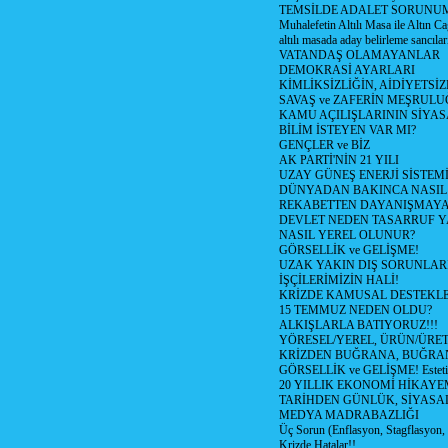
TEMSİLDE ADALET SORUNUM
Muhalefetin Altılı Masa ile Altın Ca
altılı masada aday belirleme sancılar
VATANDAŞ OLAMAYANLAR
DEMOKRASİ AYARLARI
KİMLİKSİZLİĞİN, AİDİYETSİ
SAVAŞ ve ZAFERİN MEŞRUL
KAMU AÇILIŞLARININ SİYAS
BİLİM İSTEYEN VAR MI?
GENÇLER ve BİZ
AK PARTİ'NİN 21 YILI
UZAY GÜNEŞ ENERJİ SİSTEM
DÜNYADAN BAKINCA NASI
REKABETTEN DAYANIŞMAY
DEVLET NEDEN TASARRUF 
NASIL YEREL OLUNUR?
GÖRSELLİK ve GELİŞME!
UZAK YAKIN DIŞ SORUNLAR
İŞÇİLERİMİZİN HALİ!
KRİZDE KAMUSAL DESTEKL
15 TEMMUZ NEDEN OLDU?
ALKIŞLARLA BATIYORUZ!!!
YÖRESEL/YEREL, ÜRÜN/ÜRE
KRİZDEN BUĞRANA, BUĞRA
GÖRSELLİK ve GELİŞME! Estetik m
20 YILLIK EKONOMİ HİKAYEM
TARİHDEN GÜNLÜK, SİYASA
MEDYA MADRABAZLIĞI
Üç Sorun (Enflasyon, Stagflasyon,
Krizde Hatalar!!