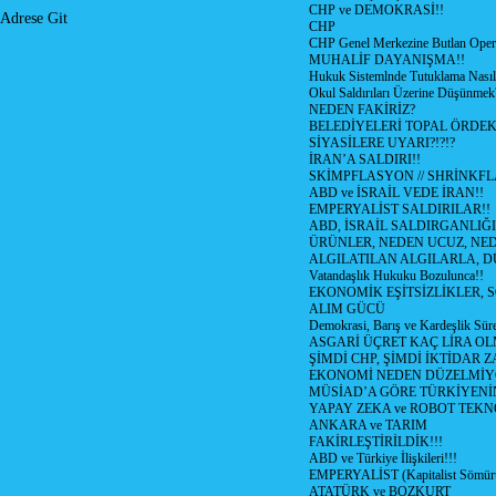
CHP ve DEMOKRASİ!!
Adrese Git
CHP
CHP Genel Merkezine Butlan Oper
MUHALİF DAYANIŞMA!!
Hukuk Sistemlnde Tutuklama Nasıl
Okul Saldırıları Üzerine Düşünmek
NEDEN FAKİRİZ?
BELEDİYELERİ TOPAL ÖRDE
SİYASİLERE UYARI?!?!?
İRAN’A SALDIRI!!
SKİMPFLASYON // SHRİNKF
ABD ve İSRAİL VEDE İRAN!!
EMPERYALİST SALDIRILAR!!
ABD, İSRAİL SALDIRGANLIĞI
ÜRÜNLER, NEDEN UCUZ, NED
ALGILATILAN ALGILARLA, D
Vatandaşlık Hukuku Bozulunca!!
EKONOMİK EŞİTSİZLİKLER, 
ALIM GÜCÜ
Demokrasi, Barış ve Kardeşlik Süre
ASGARİ ÜÇRET KAÇ LİRA OL
ŞİMDİ CHP, ŞİMDİ İKTİDAR Z
EKONOMİ NEDEN DÜZELMİY
MÜSİAD’A GÖRE TÜRKİYENİ
YAPAY ZEKA ve ROBOT TEKN
ANKARA ve TARIM
FAKİRLEŞTİRİLDİK!!!
ABD ve Türkiye İlişkileri!!!
EMPERYALİST (Kapitalist Sömü
ATATÜRK ve BOZKURT