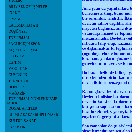
::
SAĞLIK
::
BİLİMSEL GELİŞMELER
Ama şuan da yaşnılanlara ba
::
İNANÇ
benzeşme artmış, bunu muhal
bir sorundur, tehdittir. İk
::
SİYASET
devletin sahibi degildir. Kir
::
ÇALIŞMA HAYATI
nispeten bagımsız, ama ikt
::
DÜŞÜNSEL
vatandaşa hizmet ve toplum
::
TOPLUMSAL
mekanizmadır. Devletin vei
iktidara talip olup, kazana
::
SAGLIK İÇİN SPOR
ce dışlanmaktır ki toplumsa
::
KİŞİSEL GELİŞİM
çogunluğu elinde bulundura
::
EKONOMİ
kazanamayanların gözüne ba
::
EGİTİM
görevlilerinin tavrı, ve ka
::
YARGIDAN
Bu bazen belki de bilinçli 
::
GÜVENLİK
direklerinden birini kamu id
::
TEKNOLOJİ
devlet iktidar benzeşmesi d
::
HOBİLER
Kamu görevlilerini devlet de
::
MAĞAZİN
Devletin Polisine İktidarın
::
TOPLUMSAL YÖNLENDİRME
devletin Valisine iktidarın 
HABERİ
karışması sapla samnın kar
::
DOGAL AFETLER
bozulur ekmek yiyemeyiz. 
::
ULUSLARARASI(DİPLOMASİ)
engelemek geregini anlarız.
::
KÜLTÜR-SANAT
Son zamanlar da şu söylemi s
::
İNSANLIK
siyasileşmesini sonucu olan