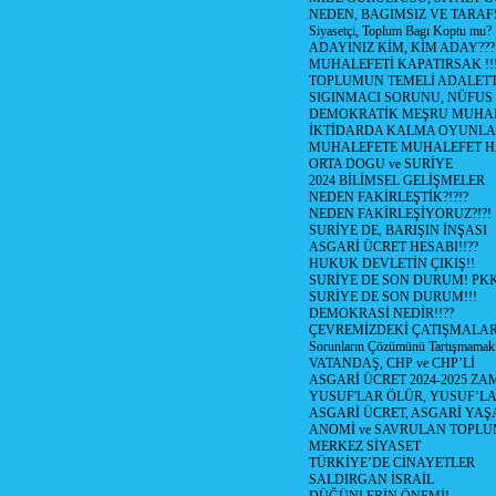
NEDEN, BAGIMSIZ VE TARAF
Siyasetçi, Toplum Bagı Koptu mu?
ADAYINIZ KİM, KİM ADAY???
MUHALEFETİ KAPATIRSAK !!
TOPLUMUN TEMELİ ADALETTİ
SIGINMACI SORUNU, NÜFUS
DEMOKRATİK MEŞRU MUHAL
İKTİDARDA KALMA OYUNLA
MUHALEFETE MUHALEFET H
ORTA DOGU ve SURİYE
2024 BİLİMSEL GELİŞMELER
NEDEN FAKİRLEŞTİK?!?!?
NEDEN FAKİRLEŞİYORUZ?!?!
SURİYE DE, BARIŞIN İNŞASI
ASGARİ ÜCRET HESABI!!??
HUKUK DEVLETİN ÇIKIŞ!!
SURİYE DE SON DURUM! PK
SURİYE DE SON DURUM!!!
DEMOKRASİ NEDİR!!??
ÇEVREMİZDEKİ ÇATIŞMALAR (S
Sorunların Çözümünü Tartışmamak
VATANDAŞ, CHP ve CHP’Lİ
ASGARİ ÜCRET 2024-2025 Z
YUSUF'LAR ÖLÜR, YUSUF’LA
ASGARİ ÜCRET, ASGARİ YAŞ
ANOMİ ve SAVRULAN TOPLU
MERKEZ SİYASET
TÜRKİYE’DE CİNAYETLER
SALDIRGAN İSRAİL