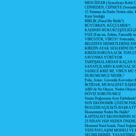
MESCİDLER (Ayasofyayı Kebir C
CEPHEDEN, CEPHEYE (Sorundan
15 Temmuz da Darbe Neden oldu, 
Kiriz Sözlüğü
BİRLİK (Nasıl Bir Birlik?)
BÜYÜRKEN, KÜÇÜLMEK!!
KADININ HUKUKİ EŞİTLİĞİ (İsta
FAİZ (Faiz mi, Zulüm, Faizsizlik m
VİRÜSTÜR, VİRÜS!! Fetöcüdür, 
BELEDİYE HİZMETLERİNE E
KİRİZİN AYAK SESLERİNİ D
KİRİZE/SORUNA ACIK TOPL
SAVUNMA YÜRÜYOR
TARTIŞMALARDAN KAÇAN Sİ
SANATÇILARIN KAMUSAL S
SADECE KRİZ Mİ, VİRÜS MÜ
DURUMUMUZ NEDİR,?
Polis, Asker, Güvenlik Kuvvetleri 
İKTİDAR, MUHALEFET İLİŞKİ
ABD de Ne Oluyor, Neden Oluyor
DÖVİZ SORUNUMUZ
Sözün Doğrusunu Ayırt Edebilmek
SON EKONOMİK ÇÖZÜM PAK
İHALEDE/AÇILIŞTA BAŞKA F
Ekonomimiz Neden Bu Halde?
KAPİTALİST EKONOMİNİN S
23 NİSAN 1920 NEDEN ÖNEML
Ekonomi Nasıl Isındı, Nasıl Soğuta
YENİ PAYLAŞIM MODELİ VE
SEÇİMLERİMİZ, YAŞANTIMIZ