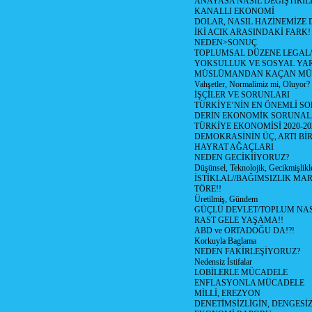
ANAYASA NASIL DEGİŞTİRİL
KANALLI EKONOMİ
DOLAR, NASIL HAZİNEMİZE D
İKİ ACIK ARASINDAKİ FARK!
NEDEN>SONUÇ
TOPLUMSAL DÜZENE LEGAL/
YOKSULLUK VE SOSYAL Y
MÜSLÜMANDAN KAÇAN MÜ
Vahşetler, Normalimiz mi, Oluyor?
İŞÇİLER VE SORUNLARI
TÜRKİYE’NİN EN ÖNEMLİ SO
DERİN EKONOMİK SORUNA
TÜRKİYE EKONOMİSİ 2020-20
DEMOKRASİNİN ÜÇ, ARTI Bİ
HAYRAT AĞAÇLARI
NEDEN GECİKİİYORUZ?
Düşünsel, Teknolojik, Gecikmişlikle
İSTİKLAL//BAĞIMSIZLIK MAR
TÖRE!!
Üretilmiş, Gündem
GÜÇLÜ DEVLET/TOPLUM NAS
RAST GELE YAŞAMA!!
ABD ve ORTADOĞU DA!?!
Korkuyla Baglama
NEDEN FAKİRLEŞİYORUZ?
Nedensiz İstifalar
LOBİLERLE MÜCADELE
ENFLASYONLA MÜCADELE
MİLLİ, EREZYON
DENETİMSİZLİGİN, DENGESİZ