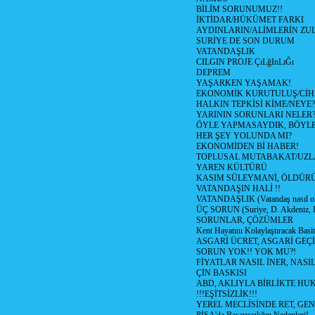
BİLİM SORUNUMUZ!!
İKTİDAR/HÜKÜMET FARKI
AYDINLARIN/ALİMLERİN ZUL
SURİYE DE SON DURUM
VATANDAŞLIK
CILGIN PROJE ÇıLğInLıĞı
DEPREM
YAŞARKEN YAŞAMAK!
EKONOMİK KURUTULUŞ/Cİ
HALKIN TEPKİSİ KİME/NEYE?
YARININ SORUNLARI NELER
ÖYLE YAPMASAYDIK, BÖYLE
HER ŞEY YOLUNDA MI?
EKONOMİDEN Bİ HABER!
TOPLUSAL MUTABAKAT/UZL
YAREN KÜLTÜRÜ
KASIM SÜLEYMANİ, ÖLDÜR
VATANDAŞIN HALİ !!
VATANDAŞLIK (Vatandaş nasıl ol
ÜÇ SORUN (Suriye, D. Akdeniz, 
SORUNLAR, ÇÖZÜMLER
Kent Hayatını Kolaylaştıracak Basi
ASGARİ ÜCRET, ASGARİ GEÇ
SORUN YOK!! YOK MU?!
FİYATLAR NASIL İNER, NASI
ÇİN BASKISI
ABD, AKLIYLA BİRLİKTE HU
!!!EŞİTSİZLİK!!!
YEREL MECLİSİNDE RET, GEN