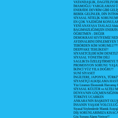
VATANDAŞLIK, DAGITILIYOR
İMAMOĞLU YARGILAMASI Ü
ENERJİDE DEVRİM GİBİ GEL
BEBEK GELİNLER, DİN İSTİS
SİYASAL NİTELİK SORUNUM
EN ÇOK YAZDIĞIM KONULA
YENİ ANAYASA TASLAGI Altılı
BAGIMSIZLIĞIMIZIN ENERJİS
ÖĞRETMEN - DEĞER
DEMOKRASİ SEVİYEMİZ NED
AYDINALRINI DİNLEMEYEN
TERÖRDEN KİM SORUMLU??!
DEEPFAKE TEHLİKESİ!!
SİYASETCİLERİ KİM DENETL
SİYASAL YÖNETİM DİLİ
SAGLIKTA ÖZELEŞTİRMEYE T
PROMOSYON SORUNU YAŞA
İKİNCİ YÜZ YILA DOĞRU!!
SUNİ SİYASET
İNGİLTERE, JAPONYA, TÜRK
SİYASETÇİ ALKIŞLAMA HAST
Yüz Liramızı Ekonomik Harcamış 
SİYASAL KÜLTÜR ve ALTILI 
DÜNYA'NIN GÖÇMEN/SIĞIN
TÜRKİYE UCARKEN
ANKARA'NIN BAŞKENT OLU
İNSANIN YAŞAM YOLCULU
Siyasal Söylemlerde Mantık Arayışl
DIŞ SORUNLARIMIZA KISACA
Göç Sorunu Alarm Veriyor!!