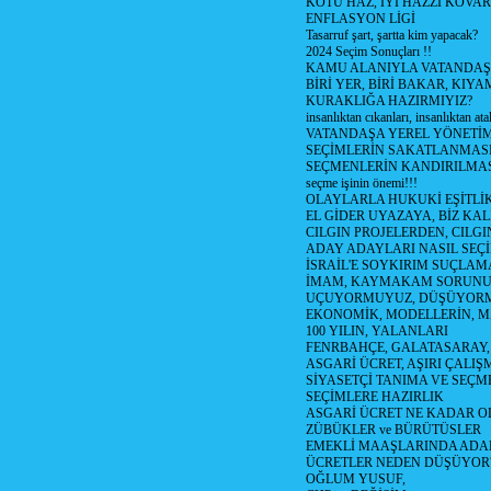
KÖTÜ HAZ, İYİ HAZZI KOVAR?
ENFLASYON LİGİ
Tasarruf şart, şartta kim yapacak?
2024 Seçim Sonuçları !!
KAMU ALANIYLA VATANDAŞ
BİRİ YER, BİRİ BAKAR, KIYA
KURAKLIĞA HAZIRMIYIZ?
insanlıktan cıkanları, insanlıktan ata
VATANDAŞA YEREL YÖNETİ
SEÇİMLERİN SAKATLANMASI
SEÇMENLERİN KANDIRILMAS
seçme işinin önemi!!!
OLAYLARLA HUKUKİ EŞİTLİK 
EL GİDER UYAZAYA, BİZ KAL
CILGIN PROJELERDEN, CILGIN
ADAY ADAYLARI NASIL SEÇİ
İSRAİL'E SOYKIRIM SUÇLAMA
İMAM, KAYMAKAM SORUN
UÇUYORMUYUZ, DÜŞÜYORM
EKONOMİK, MODELLERİN, MA
100 YILIN, YALANLARI
FENRBAHÇE, GALATASARAY,
ASGARİ ÜCRET, AŞIRI ÇALIŞ
SİYASETÇİ TANIMA VE SEÇME
SEÇİMLERE HAZIRLIK
ASGARİ ÜCRET NE KADAR OLM
ZÜBÜKLER ve BÜRÜTÜSLER
EMEKLİ MAAŞLARINDA ADA
ÜCRETLER NEDEN DÜŞÜYOR
OĞLUM YUSUF,