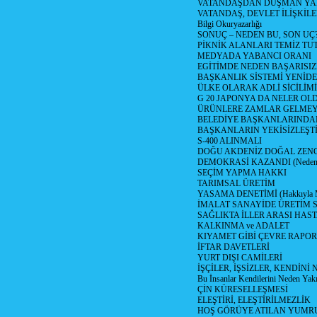
VATANDAŞDAN DÜŞMAN Y
VATANDAŞ, DEVLET İLİŞKİLE
Bilgi Okuryazarlığı
SONUÇ – NEDEN BU, SON UÇ
PİKNİK ALANLARI TEMİZ TU
MEDYADA YABANCI ORANI
EGİTİMDE NEDEN BAŞARISIZ
BAŞKANLIK SİSTEMİ YENİDE
ÜLKE OLARAK ADLİ SİCİLİM
G 20 JAPONYA DA NELER OLDU? 
ÜRÜNLERE ZAMLAR GELMEYE B
BELEDİYE BAŞKANLARINDAN
BAŞKANLARIN YEKİSİZLEŞTİ
S-400 ALINMALI
DOĞU AKDENİZ DOĞAL ZENG
DEMOKRASİ KAZANDI (Neden D
SEÇİM YAPMA HAKKI
TARIMSAL ÜRETİM
YASAMA DENETİMİ (Hakkıyla Me
İMALAT SANAYİDE ÜRETİM
SAĞLIKTA İLLER ARASI HAS
KALKINMA ve ADALET
KIYAMET GİBİ ÇEVRE RAPO
İFTAR DAVETLERİ
YURT DIŞI CAMİLERİ
İŞÇİLER, İŞSİZLER, KENDİN
Bu İnsanlar Kendilerini Neden Yak
ÇİN KÜRESELLEŞMESİ
ELEŞTİRİ, ELEŞTİRİLMEZLİK
HOŞ GÖRÜYE ATILAN YUMR