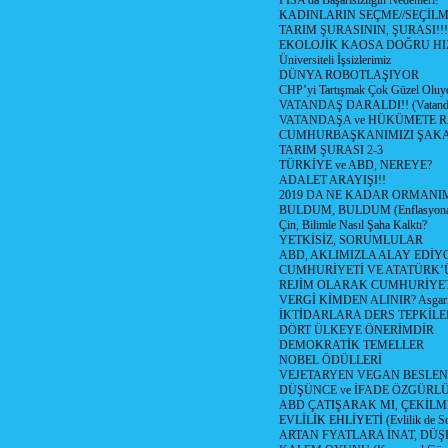
PİSA'da Başarısızlığın Nedenleri!
KADINLARIN SEÇME//SEÇİL
TARIM ŞURASININ, ŞURASI!!!
EKOLOJİK KAOSA DOĞRU HI
Üniversiteli İşsizlerimiz
DÜNYA ROBOTLAŞIYOR
CHP’yi Tartışmak Çok Güzel Oluy
VATANDAŞ DARALDI!! (Vatandaş
VATANDAŞA ve HÜKÜMETE R
CUMHURBAŞKANIMIZI ŞAK
TARIM ŞURASI 2-3
TÜRKİYE ve ABD, NEREYE?
ADALET ARAYIŞI!!
2019 DA NE KADAR ORMANIM
BULDUM, BULDUM (Enflasyona 
Çin, Bilimle Nasıl Şaha Kalktı?
YETKİSİZ, SORUMLULAR
ABD, AKLIMIZLA ALAY EDİYO
CUMHURİYETİ VE ATATÜRK’
REJİM OLARAK CUMHURİYE
VERGİ KİMDEN ALINIR? Asgari 
İKTİDARLARA DERS TEPKİLE
DÖRT ÜLKEYE ÖNERİMDİR
DEMOKRATİK TEMELLER
NOBEL ÖDÜLLERİ
VEJETARYEN VEGAN BESLE
DÜŞÜNCE ve İFADE ÖZGÜRL
ABD ÇATIŞARAK MI, ÇEKİLME
EVLİLİK EHLİYETİ (Evlilik de Sor
ARTAN FYATLARA İNAT, DÜ