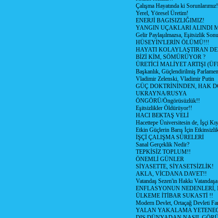
Çalışma Hayatında ki Sorunlarımız!
Yerel, Yöresel Üretim!
ENERJİ BAGISIZLIĞIMIZ!
YANGIN UÇAKLARI ALINDI M
Gelir Paylaşılmazsa, Eşitsizlik Sonu
HÜSEYİN'LERİN ÖLÜMÜ!!!
HAYATI KOLAYLAŞTIRAN D
BİZİ KİM, SÖMÜRÜYOR ?
ÜRETİCİ MALİYET ARTIŞI (ÜF
Başkanlık, Güçlendirilmiş Parlamen
Vladimir Zelenski, Vladimir Putin
GÜÇ DOKTRİNİNDEN, HAK D
UKRAYNA/RUSYA
ÖNGÖRÜ/Öngörüsüzlük!!
Eşitsizlikler Öldürüyor!!
HACI BEKTAŞ VELİ
Hacettepe Üniversitesin de, İşçi Kıy
Etkin Güçlerin Barış İçin Etkinsizlik
İŞÇİ ÇALIŞMA SÜRELERİ
Sanal Gerçeklik Nedir?
TEPKİSİZ TOPLUM!!
ÖNEMLİ GÜNLER
SİYASETTE, SİYASETSİZLİK!
AKLA, VİCDANA DAVET!!
Vatandaş Sezen'in Hakkı Vatandaşa
ENFLASYONUN NEDENLERİ, N
ÜLKEME İTİBAR SUKASTİ !!
Modern Devlet, Ortaçağ Devleti Far
YALAN YAKALAMA YETENEG
DIŞ DÜNYADAN NASIL GÖR