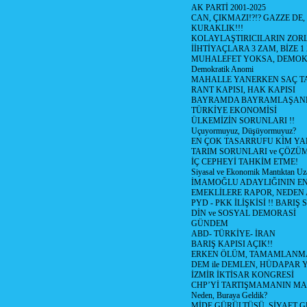
AK PARTİ 2001-2025
CAN, ÇIKMAZI!?!? GAZZE DE,
KURAKLIK!!!
KOLAYLAŞTIRICILARIN ZORL
İİHTİYAÇLARA 3 ZAM, BİZE 1
MUHALEFET YOKSA, DEMOK
Demokratik Anomi
MAHALLE YANERKEN SAÇ T
RANT KAPISI, HAK KAPISI
BAYRAMDA BAYRAMLAŞAN
TÜRKİYE EKONOMİSİ
ÜLKEMİZİN SORUNLARI !!
Uçuyormuyuz, Düşüyormuyuz?
EN ÇOK TASARRUFU KİM YA
TARIM SORUNLARI ve ÇÖZÜ
İÇ CEPHEYİ TAHKİM ETME!
Siyasal ve Ekonomik Mantıktan Uz
İMAMOĞLU ADAYLIĞININ EN
EMEKLİLERE RAPOR, NEDEN
PYD - PKK İLİŞKİSİ !! BARIŞ 
DİN ve SOSYAL DEMORASİ
GÜNDEM
ABD- TÜRKİYE- İRAN
BARIŞ KAPISI AÇIK!!
ERKEN ÖLÜM, TAMAMLANMA
DEM ile DEMLEN, HÜDAPAR
İZMİR İKTİSAR KONGRESİ
CHP’Yİ TARTIŞMAMANIN MAL
Neden, Buraya Geldik?
MİDE GÜRÜLTÜSÜ, SİYAET 