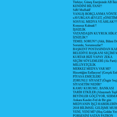
Türkiye, Güneş Enerjisinde AB İkin
KENDİNİ BİL/TANI!!
SıRf MuHaliF
YANLIŞ BORÇLANMA YÖNTEM
sAVURGAN dEVLET, yÖNETİM
SOSYAL MEDYA VE AHLAK!!!
Konusuz Kalmak!!
İŞSİZLİK
VATANDAŞIN KUYRUK HİKA
İZSİZLİK!!
TEMEL SORUN!! (Aklı, Bilimi Dı
Sorumlu, Sorumsuzlar!!
BAŞKENT POSTASINDAN K
BELEDİYE BAŞKANI SEÇİMİ 
KURTAR BİZİ YAPAY ZEKA
SEÇİM SÖYLEMLERİ (Ak Parti)
MİLLİYETÇİLİK
MERKEZ MEDYA VAR MI?
Hissettiğim Enflasyon! (Gerçek En
PİYASA EMİCİLERİ
ZORUNLU SİYASET (Özgür Seç
SİYASETİM NEDİR?
KAMU KURUMU, BANKASI
TARİH ETKİLER (Alzaymırlı Topl
BEYİNLER GÖÇÜYOR, SERM
Ankara Kasder-Fed de Bir gün
MEDYANIN İŞÇİ HABERLERİ
2018 BİLİMSEL GELİŞME MU
YENİ, YENİ Mİ? (Hoş Geldin Yeni
PORŞESİNİ SATAN PATRON