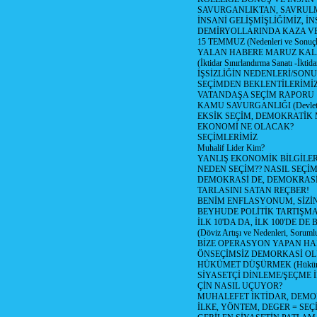
SAVURGANLIKTAN, SAVRULM
İNSANİ GELİŞMİŞLİĞİMİZ, İ
DEMİRYOLLARINDA KAZA V
15 TEMMUZ (Nedenleri ve Sonuçl
YALAN HABERE MARUZ KA
(İktidar Sınırlandırma Sanatı -İktida
İŞSİZLİĞİN NEDENLERİ/SON
SEÇİMDEN BEKLENTİLERİMİZ
VATANDAŞA SEÇİM RAPORU
KAMU SAVURGANLIĞI (Devlet n
EKSİK SEÇİM, DEMOKRATİK 
EKONOMİ NE OLACAK?
SEÇİMLERİMİZ
Muhalif Lider Kim?
YANLIŞ EKONOMİK BİLGİLE
NEDEN SEÇİM?? NASIL SEÇİM
DEMOKRASİ DE, DEMOKRASİ
TARLASINI SATAN REÇBER!
BENİM ENFLASYONUM, SİZ
BEYHUDE POLİTİK TARTIŞMA
İLK 10'DA DA, İLK 100'DE D
(Döviz Artışı ve Nedenleri, Sorumlu
BİZE OPERASYON YAPAN HA
ÖNSEÇİMSİZ DEMORKASİ OL
HÜKÜMET DÜŞÜRMEK (Hükümet
SİYASETÇİ DİNLEME/ŞEÇME 
ÇİN NASIL UÇUYOR?
MUHALEFET İKTİDAR, DEMO
İLKE, YÖNTEM, DEGER = SEÇ