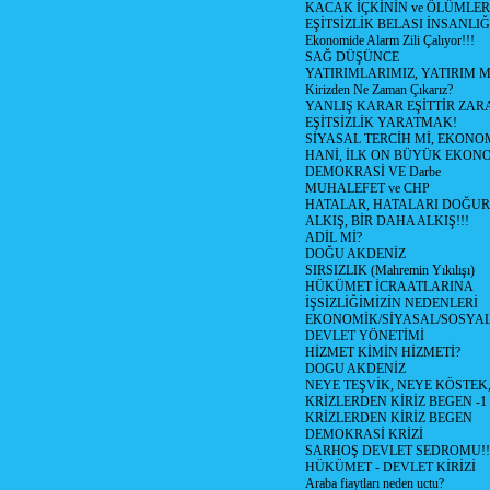
KACAK İÇKİNİN ve ÖLÜMLER
EŞİTSİZLİK BELASI İNSANL
Ekonomide Alarm Zili Çalıyor!!!
SAĞ DÜŞÜNCE
YATIRIMLARIMIZ, YATIRIM M
Kirizden Ne Zaman Çıkarız?
YANLIŞ KARAR EŞİTTİR ZARA
EŞİTSİZLİK YARATMAK!
SİYASAL TERCİH Mİ, EKONO
HANİ, İLK ON BÜYÜK EKON
DEMOKRASİ VE Darbe
MUHALEFET ve CHP
HATALAR, HATALARI DOĞUR
ALKIŞ, BİR DAHA ALKIŞ!!!
ADİL Mİ?
DOĞU AKDENİZ
SIRSIZLIK (Mahremin Yıkılışı)
HÜKÜMET İCRAATLARINA
İŞSİZLİĞİMİZİN NEDENLERİ
EKONOMİK/SİYASAL/SOSYA
DEVLET YÖNETİMİ
HİZMET KİMİN HİZMETİ?
DOGU AKDENİZ
NEYE TEŞVİK, NEYE KÖSTEK
KRİZLERDEN KİRİZ BEGEN -1
KRİZLERDEN KİRİZ BEGEN
DEMOKRASİ KRİZİ
SARHOŞ DEVLET SEDROMU!!
HÜKÜMET - DEVLET KİRİZİ
Araba fiaytları neden uctu?