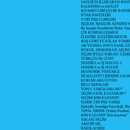
SAĞLIKTA İLLER ARASI HAS
KALKINMA ve ADALET
KIYAMET GİBİ ÇEVRE RAPO
İFTAR DAVETLERİ
YURT DIŞI CAMİLERİ
İŞÇİLER, İŞSİZLER, KENDİN
Bu İnsanlar Kendilerini Neden Yak
ÇİN KÜRESELLEŞMESİ
ELEŞTİRİ, ELEŞTİRİLMEZLİK
HOŞ GÖRÜYE ATILAN YUMR
100 YILINDA 1919''A NASIL G
HUKUK, DEMOKRASİ, SEÇİM
SEÇİM İPTALİ SORUNU ÜZER
TÜRKÇÜLÜK GÜNÜ
SENDİKA ve İŞ HAYATI -2
SENDİKA ve İŞ HAYATI
EKONOMİK YÖNÜMÜZ
MUHALEFET LİDERİNE SALD
KURUMLARA GÜVEN
BİLGİ DEPOLARI
TOPLU YARGILAMA MI??
SEÇİM NASIL KAZANILIR??
SEÇİMİ KİM KAZANDI?
İÇERİK ÜRETME YARIŞI
Eşitsizlik, İnsanlığa Sosyolojik, Bi
TOPAL ÖRDEK (Yetkisi Kısılmış 
KİM KAZANDI? Kim Kaybetti?
AHLAKİ SEÇİM
ABSÜRT DİL
BAKIŞ ACIMIZ