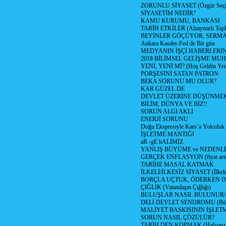
ZORUNLU SİYASET (Özgür Seç
SİYASETİM NEDİR?
KAMU KURUMU, BANKASI
TARİH ETKİLER (Alzaymırlı Topl
BEYİNLER GÖÇÜYOR, SERM
Ankara Kasder-Fed de Bir gün
MEDYANIN İŞÇİ HABERLERİ
2018 BİLİMSEL GELİŞME MU
YENİ, YENİ Mİ? (Hoş Geldin Yeni
PORŞESİNİ SATAN PATRON
BEKA SORUNU MU OLUR?
KAR GÜZEL DE
DEVLET ÜZERİNE DÜŞÜNME
BİLİM, DÜNYA VE BİZ!!
SORUN ALGI AKLI
ENERJİ SORUNU
Doğu Ekspresiyle Kars’a Yolculuk
İŞLETME MANTIĞI
aR -gE hALİMİZ
YANLIŞ BÜYÜME ve NEDENLE
GERÇEK ENFLASYON (fiyat artış
TARİHE MASAL KATMAK
İLKELİ/İLKESİZ SİYASET (İlkeli/
BORÇLA UÇTUK, ÖDERKEN D
ÇIĞLIK (Vatandaşın Çığlığı)
BULUŞLAR NASIL BULUNUR
DELİ DEVLET SENDROMU (Büyük
MALİYET BASKISININ İŞLE
SORUN NASIL ÇÖZÜLÜR?
TARİH DEN KOPMAK (Hafızasız