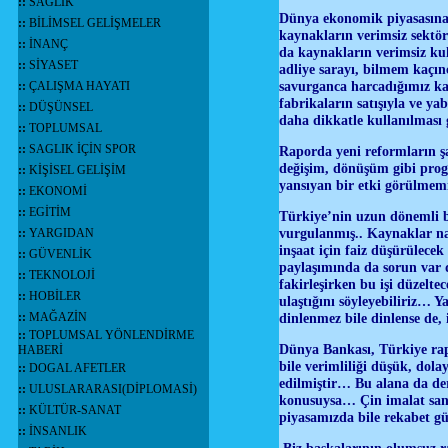
::
SAĞLIK
Dünya ekonomik piyasasına 
::
BİLİMSEL GELİŞMELER
kaynakların verimsiz sektö
::
İNANÇ
da kaynakların verimsiz kull
::
SİYASET
adliye sarayı, bilmem kaçın
savurganca harcadığımız ka
::
ÇALIŞMA HAYATI
fabrikaların satışıyla ve y
::
DÜŞÜNSEL
daha dikkatle kullanılması
::
TOPLUMSAL
::
SAGLIK İÇİN SPOR
Raporda yeni reformların ş
değişim, dönüşüm gibi prog
::
KİŞİSEL GELİŞİM
yansıyan bir etki görülmem
::
EKONOMİ
::
EGİTİM
Türkiye’nin uzun dönemli b
vurgulanmış.. Kaynaklar nas
::
YARGIDAN
inşaat için faiz düşürülec
::
GÜVENLİK
paylaşımında da sorun var d
::
TEKNOLOJİ
fakirleşirken bu işi düzelte
::
HOBİLER
ulaştığını söyleyebiliriz… Y
::
MAĞAZİN
dinlenmez bile dinlense de,
::
TOPLUMSAL YÖNLENDİRME
Dünya Bankası, Türkiye rap
HABERİ
bile verimliliği düşük, dol
::
DOGAL AFETLER
edilmiştir… Bu alana da der
::
ULUSLARARASI(DİPLOMASİ)
konusuysa… Çin imalat sanay
::
KÜLTÜR-SANAT
piyasamızda bile rekabet gü
::
İNSANLIK