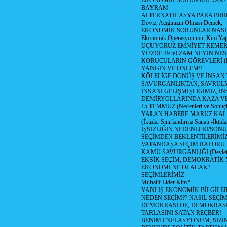
EKONOMİK SORUN MU VAR?
BAYRAM
ALTERNATİF ASYA PARA BİRİ
Döviz, Açığınızın Olması Demek,
EKONOMİK SORUNLAR NASIL
Ekonomik Operasyon mu, Kim Yap
UÇUYORUZ EMNİYET KEMERİN
YÜZDE 49.50 ZAM NEYİN NES
KORUCULARIN GÖREVLERİ (Polis
YANGIN VE ÖNLEM!!
KÖLELİGE DÖNÜŞ VE İNSAN 
SAVURGANLIKTAN, SAVRULM
İNSANİ GELİŞMİŞLİĞİMİZ, İ
DEMİRYOLLARINDA KAZA V
15 TEMMUZ (Nedenleri ve Sonuçl
YALAN HABERE MARUZ KA
(İktidar Sınırlandırma Sanatı -İktida
İŞSİZLİĞİN NEDENLERİ/SON
SEÇİMDEN BEKLENTİLERİMİZ
VATANDAŞA SEÇİM RAPORU
KAMU SAVURGANLIĞI (Devlet n
EKSİK SEÇİM, DEMOKRATİK 
EKONOMİ NE OLACAK?
SEÇİMLERİMİZ
Muhalif Lider Kim?
YANLIŞ EKONOMİK BİLGİLE
NEDEN SEÇİM?? NASIL SEÇİM
DEMOKRASİ DE, DEMOKRASİ
TARLASINI SATAN REÇBER!
BENİM ENFLASYONUM, SİZ