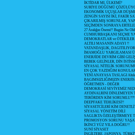
İKTİDAR MI, ÜLKEMİ?
SURİYE DÜĞÜMÜ ÇÖZÜLÜY
EKONOMİK UÇUŞLAR DÜŞME
ZENGİN SAYISI İKİ, FAKİR S
ÇIKARILMIŞ SORUNLAR, YA
SEÇİMDEN SONRAYA ERTEL
27 Aralığın Önemi!! Bugün Ne Ol
CUMHURBAŞKANI SEÇME YA
DEMOKRATLAR ve ÖTEKİLER
ALTILI MASANIN ADAYI !!
VATANDAŞLIK, DAGITILIYOR
İMAMOĞLU YARGILAMASI Ü
ENERJİDE DEVRİM GİBİ GEL
BEBEK GELİNLER, DİN İSTİS
SİYASAL NİTELİK SORUNUM
EN ÇOK YAZDIĞIM KONULA
YENİ ANAYASA TASLAGI Altılı
BAGIMSIZLIĞIMIZIN ENERJİS
ÖĞRETMEN - DEĞER
DEMOKRASİ SEVİYEMİZ NED
AYDINALRINI DİNLEMEYEN
TERÖRDEN KİM SORUMLU??!
DEEPFAKE TEHLİKESİ!!
SİYASETCİLERİ KİM DENETL
SİYASAL YÖNETİM DİLİ
SAGLIKTA ÖZELEŞTİRMEYE T
PROMOSYON SORUNU YAŞA
İKİNCİ YÜZ YILA DOĞRU!!
SUNİ SİYASET
İNGİLTERE, JAPONYA, TÜRK