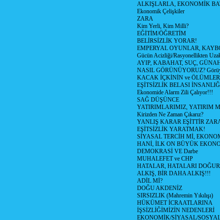
ALKIŞLARLA, EKONOMİK BAT
Ekonomik Çelişkiler
ZARA
Kim Yerli, Kim Milli?
EĞİTİM/ÖĞRETİM
BELİRSİZLİK YORAR!
EMPERYAL OYUNLAR, KAYB
Gücün Acizliği/Rasyonellikten Uzak
AYIP, KABAHAT, SUÇ, GÜNAH (
NASIL GÖRÜNÜYORUZ? Görüyo
KACAK İÇKİNİN ve ÖLÜMLER
EŞİTSİZLİK BELASI İNSANL
Ekonomide Alarm Zili Çalıyor!!!
SAĞ DÜŞÜNCE
YATIRIMLARIMIZ, YATIRIM M
Kirizden Ne Zaman Çıkarız?
YANLIŞ KARAR EŞİTTİR ZARA
EŞİTSİZLİK YARATMAK!
SİYASAL TERCİH Mİ, EKONO
HANİ, İLK ON BÜYÜK EKON
DEMOKRASİ VE Darbe
MUHALEFET ve CHP
HATALAR, HATALARI DOĞUR
ALKIŞ, BİR DAHA ALKIŞ!!!
ADİL Mİ?
DOĞU AKDENİZ
SIRSIZLIK (Mahremin Yıkılışı)
HÜKÜMET İCRAATLARINA
İŞSİZLİĞİMİZİN NEDENLERİ
EKONOMİK/SİYASAL/SOSYA