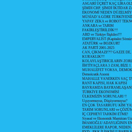
ASGARİ ÜÇRET KAÇ LİRA OL
ŞİMDİ CHP, ŞİMDİ İKTİDAR Z
EKONOMİ NEDEN DÜZELMİY
MÜSİAD’A GÖRE TÜRKİYENİ
YAPAY ZEKA ve ROBOT TEKN
ANKARA ve TARIM
FAKİRLEŞTİRİLDİK!!!
ABD ve Türkiye İlişkileri!!!
EMPERYALİST (Kapitalist Sömü
ATATÜRK ve BOZKURT
AK PARTİ 2001-2025
CAN, ÇIKMAZI!?!? GAZZE DE,
KURAKLIK!!!
KOLAYLAŞTIRICILARIN ZORL
İİHTİYAÇLARA 3 ZAM, BİZE 1
MUHALEFET YOKSA, DEMOK
Demokratik Anomi
MAHALLE YANERKEN SAÇ T
RANT KAPISI, HAK KAPISI
BAYRAMDA BAYRAMLAŞAN
TÜRKİYE EKONOMİSİ
ÜLKEMİZİN SORUNLARI !!
Uçuyormuyuz, Düşüyormuyuz?
EN ÇOK TASARRUFU KİM YA
TARIM SORUNLARI ve ÇÖZÜ
İÇ CEPHEYİ TAHKİM ETME!
Siyasal ve Ekonomik Mantıktan Uz
İMAMOĞLU ADAYLIĞININ EN
EMEKLİLERE RAPOR, NEDEN
PYD - PKK İLİŞKİSİ !! BARIŞ 