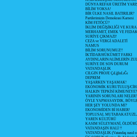
DÜNYA REFAH ÜRETİM YARIŞ
BİLİM YOKSA!
BİR ÜLKE NASIL BATIRILIR?
Partilerimizin Demokrasi Karnesi
KİM FETÖCÜ?
İKLİM DEĞİŞİKLİĞİ VE KURA
MERHAMET, EMEK VE FEDA
SURİYE ÇIKMAZI!
CEZA ve VERGİ ADALETİ
NAMUS
BİLİM SORUNUMUZ!!
İKTİDAR/HÜKÜMET FARKI
AYDINLARIN/ALİMLERİN ZUL
SURİYE DE SON DURUM
VATANDAŞLIK
CILGIN PROJE ÇıLğInLıĞı
DEPREM
YAŞARKEN YAŞAMAK!
EKONOMİK KURUTULUŞ/Cİ
HALKIN TEPKİSİ KİME/NEYE?
YARININ SORUNLARI NELER
ÖYLE YAPMASAYDIK, BÖYLE
HER ŞEY YOLUNDA MI?
EKONOMİDEN Bİ HABER!
TOPLUSAL MUTABAKAT/UZL
YAREN KÜLTÜRÜ
KASIM SÜLEYMANİ, ÖLDÜR
VATANDAŞIN HALİ !!
VATANDAŞLIK (Vatandaş nasıl ol