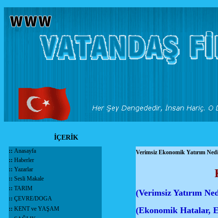
İÇERİK
::
Anasayfa
Verimsiz Ekonomik Yatırım Ned
::
Haberler
::
Yazarlar
::
Sesli Makale
::
TARIM
(Verimsiz Yatırım Ned
::
ÇEVRE/DOGA
::
KENT ve YAŞAM
(Ekonomik Hatalar, E