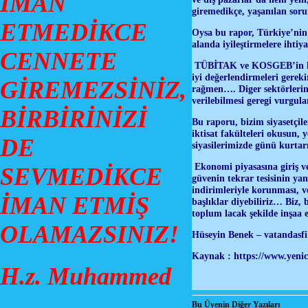
İMAN
giremedikçe, yaşanılan sor
ETMEDİKCE
Oysa bu rapor, Türkiye’nin 
alanda iyileştirmelere ihtiy
CENNETE
TÜBİTAK ve KOSGEB’in hibe 
iyi değerlendirmeleri gerek
GİREMEZSİNİZ,
rağmen…. Diger sektörlerind
verilebilmesi geregi vurgul
BİRBİRİNİZİ
Bu raporu, bizim siyasetçil
iktisat fakülteleri okusun,
DE
siyasilerimizde günü kurta
Ekonomi piyasasına giriş ve 
SEVMEDİKCE
güvenin tekrar tesisinin yan
indirimleriyle korunması, ve
İMAN ETMİŞ
başlıklar diyebiliriz… Biz,
toplum lacak şekilde inşaa
OLAMAZSINIZ!
Hüseyin Benek – vatandasfi
Kaynak :
https://www.yeni
H.z. Muhammed
Bu Üyenin Diğer Yazıları