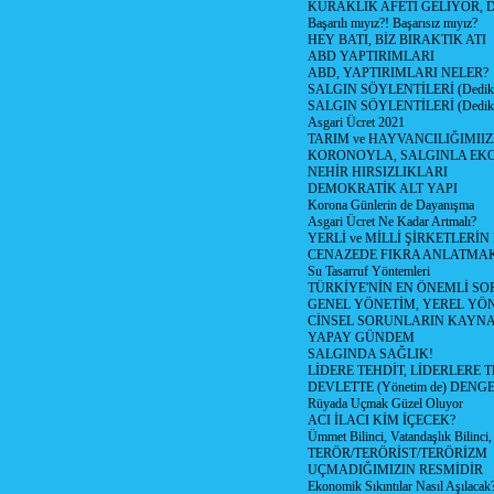
KURAKLIK AFETİ GELİYOR, 
Başarılı mıyız?! Başarısız mıyız?
HEY BATI, BİZ BIRAKTIK ATI
ABD YAPTIRIMLARI
ABD, YAPTIRIMLARI NELER?
SALGIN SÖYLENTİLERİ (Dediko
SALGIN SÖYLENTİLERİ (Dediko
Asgari Ücret 2021
TARIM ve HAYVANCILIĞIMII
KORONOYLA, SALGINLA EK
NEHİR HIRSIZLIKLARI
DEMOKRATİK ALT YAPI
Korona Günlerin de Dayanışma
Asgari Ücret Ne Kadar Artmalı?
YERLİ ve MİLLİ ŞİRKETLERİ
CENAZEDE FIKRA ANLATMA
Su Tasarruf Yöntemleri
TÜRKİYE'NİN EN ÖNEMLİ SO
GENEL YÖNETİM, YEREL YÖ
CİNSEL SORUNLARIN KAYN
YAPAY GÜNDEM
SALGINDA SAĞLIK!
LİDERE TEHDİT, LİDERLERE 
DEVLETTE (Yönetim de) DENGE
Rüyada Uçmak Güzel Oluyor
ACI İLACI KİM İÇECEK?
Ümmet Bilinci, Vatandaşlık Bilinci, 
TERÖR/TERÖRİST/TERÖRİZM
UÇMADIĞIMIZIN RESMİDİR
Ekonomik Sıkıntılar Nasıl Aşılacak