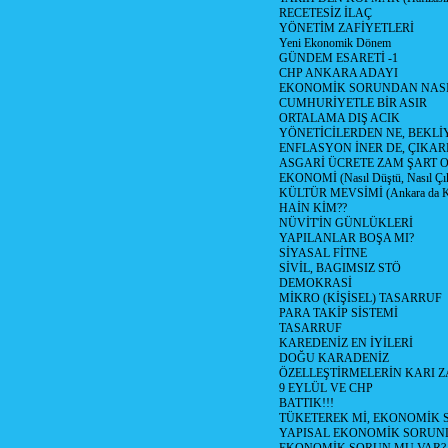
RECETESİZ İLAÇ
YÖNETİM ZAFİYETLERİ
Yeni Ekonomik Dönem
GÜNDEM ESARETİ -1
CHP ANKARA ADAYI
EKONOMİK SORUNDAN NASIL
CUMHURİYETLE BİR ASIR
ORTALAMA DIŞ ACIK
YÖNETİCİLERDEN NE, BEKLİ
ENFLASYON İNER DE, ÇIKA
ASGARİ ÜCRETE ZAM ŞART O
EKONOMİ (Nasıl Düştü, Nasıl Çı
KÜLTÜR MEVSİMİ (Ankara da Kül
HAİN KİM??
NÜVİT'İN GÜNLÜKLERİ
YAPILANLAR BOŞA MI?
SİYASAL FİTNE
SİVİL, BAGIMSIZ STÖ
DEMOKRASİ
MİKRO (KİŞİSEL) TASARRUF
PARA TAKİP SİSTEMİ
TASARRUF
KAREDENİZ EN İYİLERİ
DOĞU KARADENİZ
ÖZELLEŞTİRMELERİN KARI Z
9 EYLÜL VE CHP
BATTIK!!!
TÜKETEREK Mİ, EKONOMİK 
YAPISAL EKONOMİK SORUN