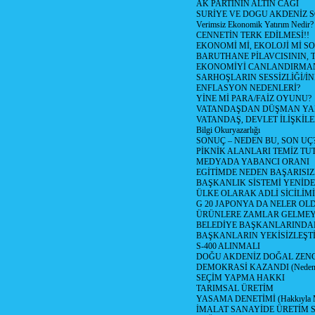
AK PARTİNİN ALTIN CAGI
SURİYE VE DOGU AKDENİZ 
Verimsiz Ekonomik Yatırım Nedir?
CENNETİN TERK EDİLMESİ!!
EKONOMİ Mİ, EKOLOJİ Mİ 
BARUTHANE PİLAVCISININ, 
EKONOMİYİ CANLANDIRMANI
SARHOŞLARIN SESSİZLİĞİ/İNİ
ENFLASYON NEDENLERİ?
YİNE Mİ PARA/FAİZ OYUNU?
VATANDAŞDAN DÜŞMAN Y
VATANDAŞ, DEVLET İLİŞKİLE
Bilgi Okuryazarlığı
SONUÇ – NEDEN BU, SON UÇ
PİKNİK ALANLARI TEMİZ TU
MEDYADA YABANCI ORANI
EGİTİMDE NEDEN BAŞARISIZ
BAŞKANLIK SİSTEMİ YENİDE
ÜLKE OLARAK ADLİ SİCİLİM
G 20 JAPONYA DA NELER OLDU? 
ÜRÜNLERE ZAMLAR GELMEYE B
BELEDİYE BAŞKANLARINDAN
BAŞKANLARIN YEKİSİZLEŞTİ
S-400 ALINMALI
DOĞU AKDENİZ DOĞAL ZENG
DEMOKRASİ KAZANDI (Neden D
SEÇİM YAPMA HAKKI
TARIMSAL ÜRETİM
YASAMA DENETİMİ (Hakkıyla Me
İMALAT SANAYİDE ÜRETİM