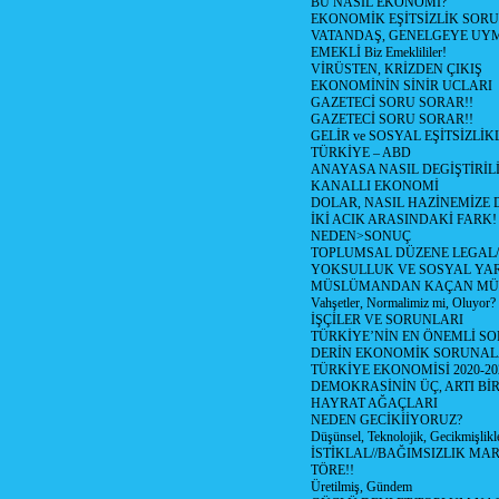
BU NASIL EKONOMİ?
EKONOMİK EŞİTSİZLİK SOR
VATANDAŞ, GENELGEYE UY
EMEKLİ Biz Emeklililer!
VİRÜSTEN, KRİZDEN ÇIKIŞ
EKONOMİNİN SİNİR UCLARI
GAZETECİ SORU SORAR!!
GAZETECİ SORU SORAR!!
GELİR ve SOSYAL EŞİTSİZLİK
TÜRKİYE – ABD
ANAYASA NASIL DEGİŞTİRİL
KANALLI EKONOMİ
DOLAR, NASIL HAZİNEMİZE D
İKİ ACIK ARASINDAKİ FARK!
NEDEN>SONUÇ
TOPLUMSAL DÜZENE LEGAL/
YOKSULLUK VE SOSYAL Y
MÜSLÜMANDAN KAÇAN MÜ
Vahşetler, Normalimiz mi, Oluyor?
İŞÇİLER VE SORUNLARI
TÜRKİYE’NİN EN ÖNEMLİ SO
DERİN EKONOMİK SORUNA
TÜRKİYE EKONOMİSİ 2020-20
DEMOKRASİNİN ÜÇ, ARTI Bİ
HAYRAT AĞAÇLARI
NEDEN GECİKİİYORUZ?
Düşünsel, Teknolojik, Gecikmişlikle
İSTİKLAL//BAĞIMSIZLIK MAR
TÖRE!!
Üretilmiş, Gündem