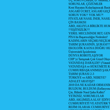
ÜÇ SORUN (Suriye, D. Akdeniz, 
SORUNLAR, ÇÖZÜMLER
Kent Hayatını Kolaylaştıracak Basi
ASGARİ ÜCRET, ASGARİ GEÇ
SORUN YOK!! YOK MU?!
FİYATLAR NASIL İNER, NASI
ÇİN BASKISI
ABD, AKLIYLA BİRLİKTE HU
!!!EŞİTSİZLİK!!!
YEREL MECLİSİNDE RET, GEN
PİSA'da Başarısızlığın Nedenleri!
KADINLARIN SEÇME//SEÇİL
TARIM ŞURASININ, ŞURASI!!!
EKOLOJİK KAOSA DOĞRU HI
Üniversiteli İşsizlerimiz
DÜNYA ROBOTLAŞIYOR
CHP’yi Tartışmak Çok Güzel Oluy
VATANDAŞ DARALDI!! (Vatandaş
VATANDAŞA ve HÜKÜMETE R
CUMHURBAŞKANIMIZI ŞAK
TARIM ŞURASI 2-3
TÜRKİYE ve ABD, NEREYE?
ADALET ARAYIŞI!!
2019 DA NE KADAR ORMANIM
BULDUM, BULDUM (Enflasyona 
Çin, Bilimle Nasıl Şaha Kalktı?
YETKİSİZ, SORUMLULAR
ABD, AKLIMIZLA ALAY EDİYO
CUMHURİYETİ VE ATATÜRK’
REJİM OLARAK CUMHURİYE