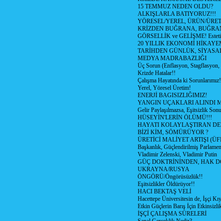
15 TEMMUZ NEDEN OLDU?
ALKIŞLARLA BATIYORUZ!!!
YÖRESEL/YEREL, ÜRÜN/ÜRE
KRİZDEN BUĞRANA, BUĞRA
GÖRSELLİK ve GELİŞME! Estetik m
20 YILLIK EKONOMİ HİKAYEM
TARİHDEN GÜNLÜK, SİYASA
MEDYA MADRABAZLIĞI
Üç Sorun (Enflasyon, Stagflasyon,
Krizde Hatalar!!
Çalışma Hayatında ki Sorunlarımız!
Yerel, Yöresel Üretim!
ENERJİ BAGISIZLIĞIMIZ!
YANGIN UÇAKLARI ALINDI M
Gelir Paylaşılmazsa, Eşitsizlik Sonu
HÜSEYİN'LERİN ÖLÜMÜ!!!
HAYATI KOLAYLAŞTIRAN D
BİZİ KİM, SÖMÜRÜYOR ?
ÜRETİCİ MALİYET ARTIŞI (ÜF
Başkanlık, Güçlendirilmiş Parlamen
Vladimir Zelenski, Vladimir Putin
GÜÇ DOKTRİNİNDEN, HAK D
UKRAYNA/RUSYA
ÖNGÖRÜ/Öngörüsüzlük!!
Eşitsizlikler Öldürüyor!!
HACI BEKTAŞ VELİ
Hacettepe Üniversitesin de, İşçi Kıy
Etkin Güçlerin Barış İçin Etkinsizlik
İŞÇİ ÇALIŞMA SÜRELERİ