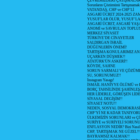
ÇEVREMİZDEKİ ÇATIŞMALAR (S
Sorunların Çözümünü Tartışmamak
VATANDAŞ, CHP ve CHP’Lİ
ASGARİ ÜCRET 2024-2025 Z
YUSUF'LAR ÖLÜR, YUSUF’LA
ASGARİ ÜCRET, ASGARİ YAŞ
ANOMİ ve SAVRULAN TOPLU
MERKEZ SİYASET
TÜRKİYE’DE CİNAYETLER
SALDIRGAN İSRAİL
DÜĞÜNLERİN ÖNEMİ!
TARTIŞMA KONULARIMIZ AN
UÇARKEN DÜŞMEK!!
ATATÜRK'ÜN ASKERİ!!
KÖYDE, SAHNE
SORUN SARMALI VE ÇÖZÜML
SU, SORUNUMUZ!!
İnstagram Yasagı!
İSMAİL HANİYYE ÖLÜMÜ ve
BORÇ TAHSİLİNDE ŞAHİNLEŞ
HER LİDERLE, GÖRÜŞEN LİDE
SİYASAL DEGİŞİM!!
SİYASET NOTU!!
NEDEN, SOSYAL DEMOKRASİ
CHP’Yİ NE KADAR TANIYOR
ÜLKEMİZİN SORUNLARI ve 
SURİYE ve SURİYELİ SORUN
ENFLASYON NEDİR? Bizi Nasıl E
CHP, TARTIŞMAK NE GÜZEL!!
BAYRAMSIZ KALMAK!!