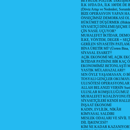
BEYHUDE POLİTİK TARTIŞMA
İLK 10'DA DA, İLK 100'DE D
(Döviz Artışı ve Nedenleri, Sorumlu
BİZE OPERASYON YAPAN HA
ÖNSEÇİMSİZ DEMORKASİ OL
HÜKÜMET DÜŞÜRMEK (Hükümet
SİYASETÇİ DİNLEME/ŞEÇME 
ÇİN NASIL UÇUYOR?
MUHALEFET İKTİDAR, DEMO
İLKE, YÖNTEM, DEGER = SEÇ
GERİLEN SİYASETİN PATLAM
BİNA ÜRETİR Mİ? (Üreten Bina, 
SİYASAL ESARET!!
AÇIK EKONOMİ Mİ, AÇIK EK
İKTİDAR PATİSİNE BİR KAÇ Ö
EKONOMİMİZ BETONLAŞTI M
YASTIK MÜLAHAZALARI!!
SEN ÖYLE YAŞAMASAN, O B
TOSYALI GENÇLER OKUMAY
ULUSÖTESİ OPERASYONLAR
ALLAH BELANIZI VERSİN Suriy
ULUSLAR KOMŞULUĞUMUZ
MUHALEFET KOALİSYONU/İT
SİYASETÇİLERİ KENDİ HALL
İNŞAAT EKONOMİ
KADIN, EVLİLİK, NİKÂH
KİMYASAL SALDIRI
MESLEK ODALARI VE SİVİL
DİL İŞKENCESİ!!
KİM NE KADAR KAZANIYOR