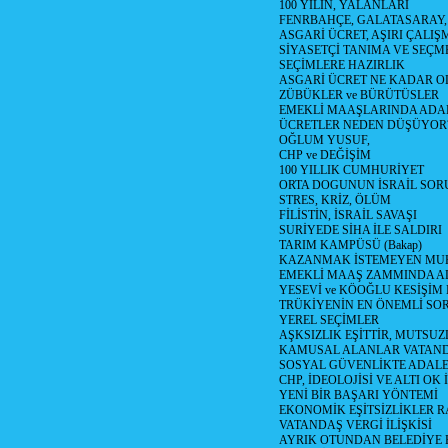
100 YILIN, YALANLARI
FENRBAHÇE, GALATASARAY,
ASGARİ ÜCRET, AŞIRI ÇALIŞ
SİYASETÇİ TANIMA VE SEÇME
SEÇİMLERE HAZIRLIK
ASGARİ ÜCRET NE KADAR OLM
ZÜBÜKLER ve BÜRÜTÜSLER
EMEKLİ MAAŞLARINDA ADA
ÜCRETLER NEDEN DÜŞÜYOR
OĞLUM YUSUF,
CHP ve DEĞİŞİM
100 YILLIK CUMHURİYET
ORTA DOGUNUN İSRAİL SO
STRES, KRİZ, ÖLÜM
FİLİSTİN, İSRAİL SAVAŞI
SURİYEDE SİHA İLE SALDIRI
TARIM KAMPÜSÜ (Bakap)
KAZANMAK İSTEMEYEN MU
EMEKLİ MAAŞ ZAMMINDA A
YESEVİ ve KÖOĞLU KESİŞİM
TRÜKİYENİN EN ÖNEMLİ SO
YEREL SEÇİMLER
AŞKSIZLIK EŞİTTİR, MUTSUZ
KAMUSAL ALANLAR VATAND
SOSYAL GÜVENLİKTE ADALE
CHP, İDEOLOJİSİ VE ALTI OK 
YENİ BİR BAŞARI YÖNTEMİ
EKONOMİK EŞİTSİZLİKLER 
VATANDAŞ VERGİ İLİŞKİSİ
AYRIK OTUNDAN BELEDİYE