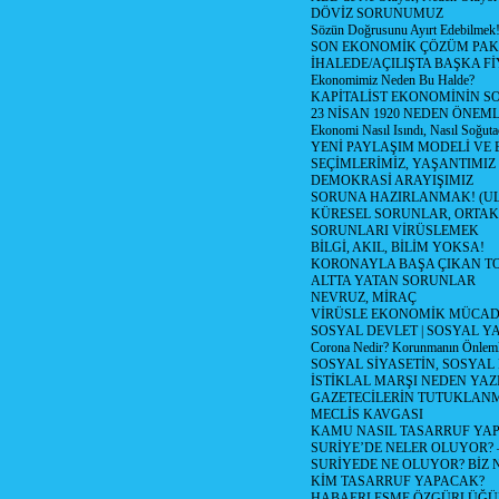
DÖVİZ SORUNUMUZ
Sözün Doğrusunu Ayırt Edebilmek
SON EKONOMİK ÇÖZÜM PAK
İHALEDE/AÇILIŞTA BAŞKA F
Ekonomimiz Neden Bu Halde?
KAPİTALİST EKONOMİNİN S
23 NİSAN 1920 NEDEN ÖNEML
Ekonomi Nasıl Isındı, Nasıl Soğuta
YENİ PAYLAŞIM MODELİ VE
SEÇİMLERİMİZ, YAŞANTIMIZ
DEMOKRASİ ARAYIŞIMIZ
SORUNA HAZIRLANMAK! (U
KÜRESEL SORUNLAR, ORTAK
SORUNLARI VİRÜSLEMEK
BİLGİ, AKIL, BİLİM YOKSA!
KORONAYLA BAŞA ÇIKAN TO
ALTTA YATAN SORUNLAR
NEVRUZ, MİRAÇ
VİRÜSLE EKONOMİK MÜCAD
SOSYAL DEVLET | SOSYAL Y
Corona Nedir? Korunmanın Önlemle
SOSYAL SİYASETİN, SOSYAL
İSTİKLAL MARŞI NEDEN YAZI
GAZETECİLERİN TUTUKLAN
MECLİS KAVGASI
KAMU NASIL TASARRUF YAP
SURİYE’DE NELER OLUYOR? – 1
SURİYEDE NE OLUYOR? BİZ 
KİM TASARRUF YAPACAK?
HABAERLEŞME ÖZGÜRLÜĞÜN