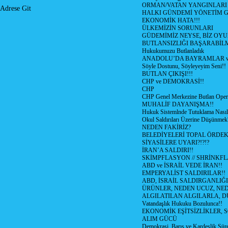
ORMAN/VATAN YANGINLARI !
Adrese Git
HALKI GÜNDEMİ YÖNETİM G
EKONOMİK HATA!!!
ÜLKEMİZİN SORUNLARI
GÜDEMİMİZ NEYSE, BİZ OYU
BUTLANSIZLIĞI BAŞARABİLM
Hukukumuzu Butlanladık
ANADOLU’DA BAYRAMLAR ve
Söyle Dostunu, Söyleyeyim Seni!!
BUTLAN ÇIKIŞI!!!
CHP ve DEMOKRASİ!!
CHP
CHP Genel Merkezine Butlan Oper
MUHALİF DAYANIŞMA!!
Hukuk Sistemlnde Tutuklama Nasıl
Okul Saldırıları Üzerine Düşünmek
NEDEN FAKİRİZ?
BELEDİYELERİ TOPAL ÖRDE
SİYASİLERE UYARI?!?!?
İRAN’A SALDIRI!!
SKİMPFLASYON // SHRİNKF
ABD ve İSRAİL VEDE İRAN!!
EMPERYALİST SALDIRILAR!!
ABD, İSRAİL SALDIRGANLIĞI
ÜRÜNLER, NEDEN UCUZ, NED
ALGILATILAN ALGILARLA, D
Vatandaşlık Hukuku Bozulunca!!
EKONOMİK EŞİTSİZLİKLER, 
ALIM GÜCÜ
Demokrasi, Barış ve Kardeşlik Süre