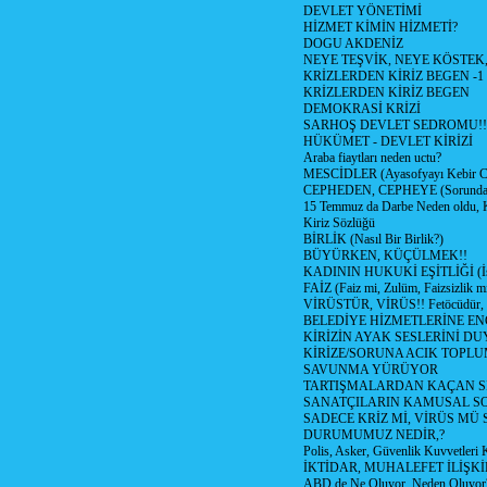
DEVLET YÖNETİMİ
HİZMET KİMİN HİZMETİ?
DOGU AKDENİZ
NEYE TEŞVİK, NEYE KÖSTEK
KRİZLERDEN KİRİZ BEGEN -1
KRİZLERDEN KİRİZ BEGEN
DEMOKRASİ KRİZİ
SARHOŞ DEVLET SEDROMU!!
HÜKÜMET - DEVLET KİRİZİ
Araba fiaytları neden uctu?
MESCİDLER (Ayasofyayı Kebir C
CEPHEDEN, CEPHEYE (Sorundan
15 Temmuz da Darbe Neden oldu, 
Kiriz Sözlüğü
BİRLİK (Nasıl Bir Birlik?)
BÜYÜRKEN, KÜÇÜLMEK!!
KADININ HUKUKİ EŞİTLİĞİ (İsta
FAİZ (Faiz mi, Zulüm, Faizsizlik m
VİRÜSTÜR, VİRÜS!! Fetöcüdür, 
BELEDİYE HİZMETLERİNE E
KİRİZİN AYAK SESLERİNİ D
KİRİZE/SORUNA ACIK TOPL
SAVUNMA YÜRÜYOR
TARTIŞMALARDAN KAÇAN Sİ
SANATÇILARIN KAMUSAL S
SADECE KRİZ Mİ, VİRÜS MÜ
DURUMUMUZ NEDİR,?
Polis, Asker, Güvenlik Kuvvetleri 
İKTİDAR, MUHALEFET İLİŞKİ
ABD de Ne Oluyor, Neden Oluyor