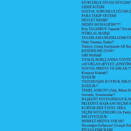
SİVRİ DİLLE SİYASİ SÖYLEM!
LİDER KİTABI
SOSYAL SORUMLULUĞUMUZ!
PARA TAKİP SİSTEMİ
DEVLET NEDİR?
NEDEN MUHALİFİM!!??
Kim TASARRUF Yapacak? Devlet m
İSTİKLAL MARŞI
TASARLAMA/MODELLEME/Ü
Öteki Yanımız, Kadın!!
Türkiye, Güneş Enerjisinde AB İkin
KENDİNİ BİL/TANI!!
SıRf MuHaliF
YANLIŞ BORÇLANMA YÖNTEM
sAVURGAN dEVLET, yÖNETİM
SOSYAL MEDYA VE AHLAK!!!
Konusuz Kalmak!!
İŞSİZLİK
VATANDAŞIN KUYRUK HİKA
İZSİZLİK!!
TEMEL SORUN!! (Aklı, Bilimi Dı
Sorumlu, Sorumsuzlar!!
BAŞKENT POSTASINDAN K
BELEDİYE BAŞKANI SEÇİMİ 
KURTAR BİZİ YAPAY ZEKA
SEÇİM SÖYLEMLERİ (Ak Parti)
MİLLİYETÇİLİK
MERKEZ MEDYA VAR MI?
Hissettiğim Enflasyon! (Gerçek En
PİYASA EMİCİLERİ