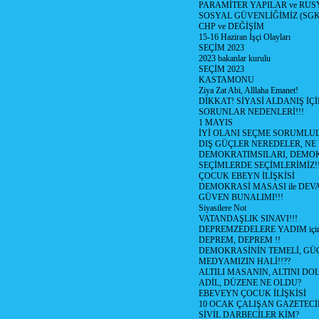
PARAMİTER YAPILAR ve RUS
SOSYAL GÜVENLİĞİMİZ (SGK
CHP ve DEĞİŞİM
15-16 Haziran İşçi Olayları
SEÇİM 2023
2023 bakanlar kurulu
SEÇİM 2023
KASTAMONU
Ziya Zat Abi, Alllaha Emanet!
DİKKAT! SİYASİ ALDANIŞ İÇİ
SORUNLAR NEDENLERİ!!!
1 MAYIS
İYİ OLANI SEÇME SORUMLU
DIŞ GÜÇLER NEREDELER, NE
DEMOKRATIMSILARI, DEMOK
SEÇİMLERDE SEÇİMLERİMİZ!
ÇOCUK EBEYN İLİŞKİSİ
DEMOKRASİ MASASI ile DEV
GÜVEN BUNALIMI!!!
Siyasilere Not
VATANDAŞLIK SINAVI!!!
DEPREMZEDELERE YADIM için
DEPREM, DEPREM !!
DEMOKRASİNİN TEMELİ, GÜÇ
MEDYAMIZIN HALİ!!??
ALTILI MASANIN, ALTINI D
ADİL, DÜZENE NE OLDU?
EBEVEYN ÇOCUK İLİŞKİSİ
10 OCAK ÇALIŞAN GAZETEC
SİVİL DARBECİLER KİM?