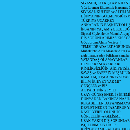
SİYASETÇİ ALKIŞLAMA HAST
Yüz Liramızı Ekonomik Harcamış 
SİYASAL KÜLTÜR ve ALTILI 
DÜNYA'NIN GÖÇMEN/SIĞIN
TÜRKİYE UCARKEN
ANKARA'NIN BAŞKENT OLU
İNSANIN YAŞAM YOLCULU
Siyasal Söylemlerde Mantık Arayışl
DIŞ SORUNLARIMIZA KISACA
Göç Sorunu Alarm Veriyor!!
TEMSİLDE ADALET SORUNUM
Muhalefetin Altılı Masa ile Altın Ca
altılı masada aday belirleme sancılar
VATANDAŞ OLAMAYANLAR
DEMOKRASİ AYARLARI
KİMLİKSİZLİĞİN, AİDİYETSİ
SAVAŞ ve ZAFERİN MEŞRUL
KAMU AÇILIŞLARININ SİYAS
BİLİM İSTEYEN VAR MI?
GENÇLER ve BİZ
AK PARTİ'NİN 21 YILI
UZAY GÜNEŞ ENERJİ SİSTEM
DÜNYADAN BAKINCA NASI
REKABETTEN DAYANIŞMAY
DEVLET NEDEN TASARRUF 
NASIL YEREL OLUNUR?
GÖRSELLİK ve GELİŞME!
UZAK YAKIN DIŞ SORUNLAR
İŞÇİLERİMİZİN HALİ!
KRİZDE KAMUSAL DESTEKL