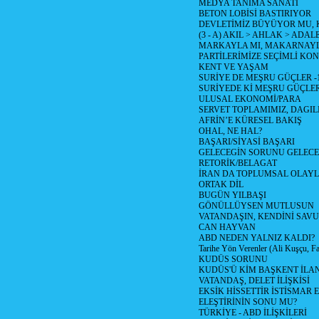
MEDYA TANIMA SANATI
BETON LOBİSİ BASTIRIYOR
DEVLETİMİZ BÜYÜYOR MU,
(3 - A) AKIL > AHLAK > ADAL
MARKAYLA MI, MAKARNAYLA
PARTİLERİMİZE SEÇİMLİ KO
KENT VE YAŞAM
SURİYE DE MEŞRU GÜÇLER -
SURİYEDE Kİ MEŞRU GÜÇLE
ULUSAL EKONOMİ/PARA
SERVET TOPLAMIMIZ, DAGIL
AFRİN’E KÜRESEL BAKIŞ
OHAL, NE HAL?
BAŞARI/SİYASİ BAŞARI
GELECEGİN SORUNU GELECEK
RETORİK/BELAGAT
İRAN DA TOPLUMSAL OLAY
ORTAK DİL
BUGÜN YILBAŞI
GÖNÜLLÜYSEN MUTLUSUN
VATANDAŞIN, KENDİNİ SAV
CAN HAYVAN
ABD NEDEN YALNIZ KALDI?
Tarihe Yön Verenler (Ali Kuşçu, Fa
KUDÜS SORUNU
KUDÜS'Ü KİM BAŞKENT İLAN
VATANDAŞ, DELET İLİŞKİSİ
EKSİK HİSSETTİR İSTİSMAR 
ELEŞTİRİNİN SONU MU?
TÜRKİYE - ABD İLİŞKİLERİ