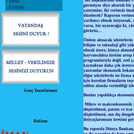
Biz başkalarının olumsuz r
::
TARİH
görmüyor diye abartılı bir 
::
İLETİŞİM
yatırımlar, iki verimsiz im
düzelecek? Raporun verimsi
yardımcı olmak istiyorsak, 
varsa, biz uyaracağız ki, y
görürüz…
Önlem alınacak sektörlerin 
bilişim ve teknoloji gibi yü
olmak üzere, kimya alanında
hayvancılıkta üretim artışı
programlarıyla değil, reel 
kaynaktan daha çok üretecek
yatırımlar ekonomik bekamız
diğer sektörlerde ise firma 
için kurulan firmaların teş
edilen alanda verimliliği i
Genç Yazarlarımız
Bunlar yapıldıkça ekonomini
Mikro ve makroekonomik ist
düşürülmesi, patent ve icat
düşürülmesi, son dış denge
ihtiyaçlarımızın üretimi g
Reklam
Bu raporda Dünya Bankası, b
ve dış pazarlar da hem yeni