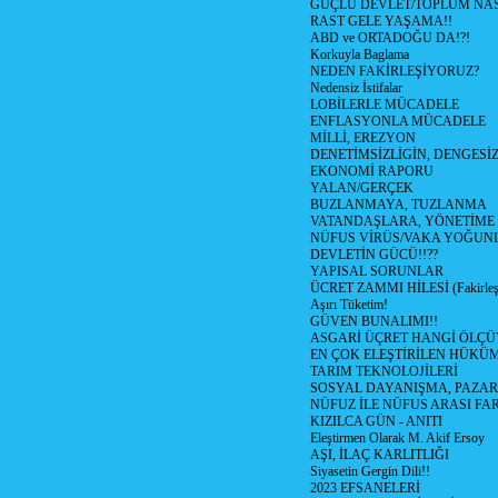
GÜÇLÜ DEVLET/TOPLUM NAS
RAST GELE YAŞAMA!!
ABD ve ORTADOĞU DA!?!
Korkuyla Baglama
NEDEN FAKİRLEŞİYORUZ?
Nedensiz İstifalar
LOBİLERLE MÜCADELE
ENFLASYONLA MÜCADELE
MİLLİ, EREZYON
DENETİMSİZLİGİN, DENGESİZ
EKONOMİ RAPORU
YALAN/GERÇEK
BUZLANMAYA, TUZLANMA
VATANDAŞLARA, YÖNETİME
NÜFUS VİRÜS/VAKA YOĞUN
DEVLETİN GÜCÜ!!??
YAPISAL SORUNLAR
ÜCRET ZAMMI HİLESİ (Fakirle
Aşırı Tüketim!
GÜVEN BUNALIMI!!
ASGARİ ÜÇRET HANGİ ÖLÇÜ
EN ÇOK ELEŞTİRİLEN HÜKÜ
TARIM TEKNOLOJİLERİ
SOSYAL DAYANIŞMA, PAZAR
NÜFUZ İLE NÜFUS ARASI FA
KIZILCA GÜN - ANITI
Eleştirmen Olarak M. Akif Ersoy
AŞI, İLAÇ KARLITLIĞI
Siyasetin Gergin Dili!!
2023 EFSANELERİ