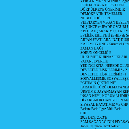
VERGİ KİMDEN ALINIR? Asgari 
İKTİDARLARA DERS TEPKİLE
DÖRT ÜLKEYE ÖNERİMDİR
DEMOKRATİK TEMELLER
NOBEL ÖDÜLLERİ
VEJETARYEN VEGAN BESLE
DÜŞÜNCE ve İFADE ÖZGÜRL
ABD ÇATIŞARAK MI, ÇEKİLME
EVLİLİK EHLİYETİ (Evlilik de Sor
ARTAN FYATLARA İNAT, DÜ
KALEM OYUNU (Kurumsal Güvenil
ZAMAN BAĞI
SORUN ÖNCELİĞİ!
HÜKÜMET KURNAZLIKLARI
VATANSEVERLİK
YEDİNCİ KITA, NEREDE OLU
DEVLETLE İLİŞKİLERİMİZ - 2
DEVLETLE İLİŞKİLERİMİZ -1
SOSYALLEŞME, SOSYALLEŞ
EĞİTİMİN ÇIKTISI NE?
PARA KÜLTÜRÜ OLMAYANLA
ÜRETİME DAYANMAYAN REF
İNSAN NEYİ, KORUMALIDIR?
DİYARBAKIR DAN GELEN AN
SİYASAL HAYATIMIZ VE CHP
Parksız Park, Ilgaz Milli Parkı
CHP
2023 DEN, 2003’E
ZAM SAĞANAĞININ PİYASAY
Toplu Taşımada Ücret Adaleti