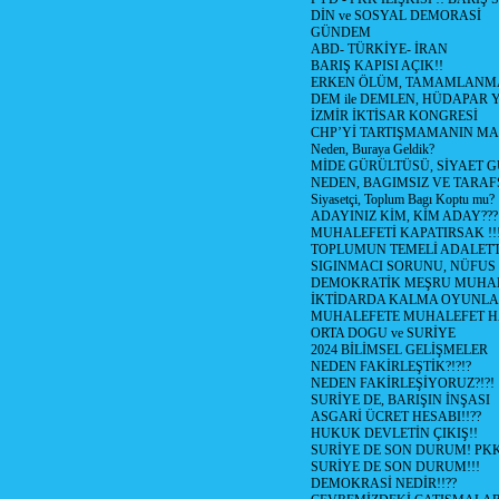
DİN ve SOSYAL DEMORASİ
GÜNDEM
ABD- TÜRKİYE- İRAN
BARIŞ KAPISI AÇIK!!
ERKEN ÖLÜM, TAMAMLANMA
DEM ile DEMLEN, HÜDAPAR
İZMİR İKTİSAR KONGRESİ
CHP’Yİ TARTIŞMAMANIN MAL
Neden, Buraya Geldik?
MİDE GÜRÜLTÜSÜ, SİYAET 
NEDEN, BAGIMSIZ VE TARAF
Siyasetçi, Toplum Bagı Koptu mu?
ADAYINIZ KİM, KİM ADAY???
MUHALEFETİ KAPATIRSAK !!
TOPLUMUN TEMELİ ADALETTİ
SIGINMACI SORUNU, NÜFUS
DEMOKRATİK MEŞRU MUHAL
İKTİDARDA KALMA OYUNLA
MUHALEFETE MUHALEFET H
ORTA DOGU ve SURİYE
2024 BİLİMSEL GELİŞMELER
NEDEN FAKİRLEŞTİK?!?!?
NEDEN FAKİRLEŞİYORUZ?!?!
SURİYE DE, BARIŞIN İNŞASI
ASGARİ ÜCRET HESABI!!??
HUKUK DEVLETİN ÇIKIŞ!!
SURİYE DE SON DURUM! PK
SURİYE DE SON DURUM!!!
DEMOKRASİ NEDİR!!??