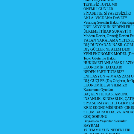
Sanal Gerçeklik Nedir?
TEPKİSİZ TOPLUM!!
ÖNEMLİ GÜNLER
SİYASETTE, SİYASETSİZLİK!
AKLA, VİCDANA DAVET!!
Vatandaş Sezen'in Hakkı Vatandaşa
ENFLASYONUN NEDENLERİ, N
ÜLKEME İTİBAR SUKASTİ !!
Modern Devlet, Ortaçağ Devleti Far
YALAN YAKALAMA YETENEG
DIŞ DÜNYADAN NASIL GÖR
DIŞ GÜÇLER NE ALEM DE!!!
YENİ EKONOMİK MODEL (Dövize
Tepki Gösterme Hakkı!
HÜKÜMETİ ANLAMAK LAZI
EKONOMİK HATALAR!
NEDEN PARTİ TUTARIZ?
ENFLASYON ve MAAŞ ZAM 
DIŞ GÜÇLER (Dış Güçlerin, İç O
EKONOMİDE 20 YILIMIZ!!
Kastamonu Oyunları
BAŞKENTTE KASTAMONU
İNSANLIK, KİNDARLIK, ÇATI
SİYASET/SİYASETCİ GERMESİ
KRİZ EKONOMİSİNDEN ÇIKIŞ
SEÇİM BARAJI DA, VATANDAŞ
GÖÇ SORUNU
Bayram da Yaşanılan Sorunlar
BAYRAM
15 TEMMUZ'UN NEDENLERİ