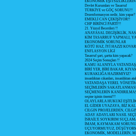
EKONOMİK EŞİTSİZLİKLERİN
Devlet Kurumları ve Tasarruf
TÜRKİYE ve GÖÇ SORUNU!!
Dezenformasyon nedir, kim yapar?
EMEKLİ CAN ÇEKİŞİYOR!!
CHP BİRİNCİ PARTİ!!!
21. Yüzyıl Becerileri !!
ANAYASAL DEGİŞİKLİK, NAS
KİM TASARRUF YAPMALI, YA
EKONOMİK SORUNLAR
KÖTÜ HAZ, İYİ HAZZI KOVAR?
ENFLASYON LİGİ
Tasarruf şart, şartta kim yapacak?
2024 Seçim Sonuçları !!
KAMU ALANIYLA VATANDAŞ
BİRİ YER, BİRİ BAKAR, KIYA
KURAKLIĞA HAZIRMIYIZ?
insanlıktan cıkanları, insanlıktan ata
VATANDAŞA YEREL YÖNETİ
SEÇİMLERİN SAKATLANMASI
SEÇMENLERİN KANDIRILMAS
seçme işinin önemi!!!
OLAYLARLA HUKUKİ EŞİTLİK 
EL GİDER UYAZAYA, BİZ KAL
CILGIN PROJELERDEN, CILGIN
ADAY ADAYLARI NASIL SEÇİ
İSRAİL'E SOYKIRIM SUÇLAMA
İMAM, KAYMAKAM SORUN
UÇUYORMUYUZ, DÜŞÜYORM
EKONOMİK, MODELLERİN, MA