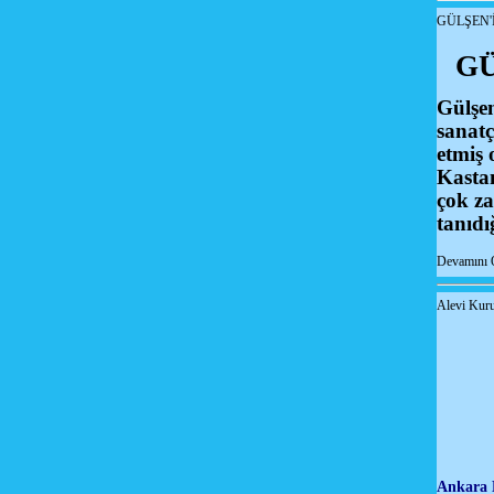
GÜLŞEN'
GÜ
Gülşen
sanatç
etmiş 
Kasta
çok za
tanıdı
Devamını 
Alevi Kuru
Ankara 