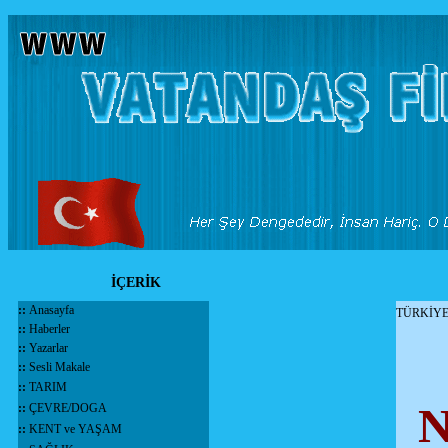
İÇERİK
::
Anasayfa
TÜRKİYE
::
Haberler
::
Yazarlar
::
Sesli Makale
::
TARIM
N
::
ÇEVRE/DOGA
::
KENT ve YAŞAM