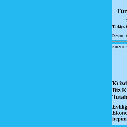
Tür
Türkiye, 
Devamını 
KRİZDE A
Krizd
Biz K
Tutab
Evlili
Ekonom
hepim