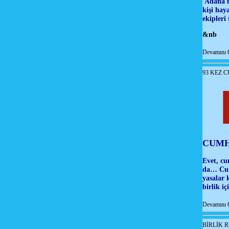
Adana'nı
kişi hay
ekipleri
&nb
Devamını 
93 KEZ 
CUMH
Evet, cu
da… Cumh
yasalar 
birlik i
Devamını 
BİRLİK 