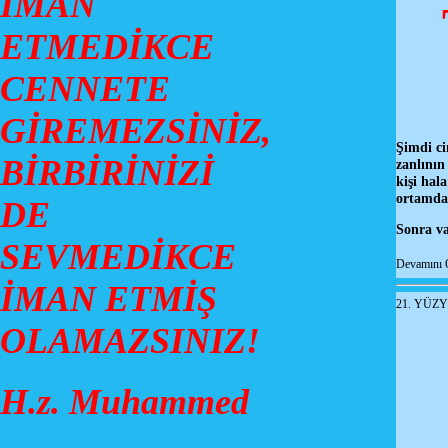
İMAN
ETMEDİKCE
CENNETE
GİREMEZSİNİZ,
Şimdi ci
BİRBİRİNİZİ
zanlının
kişi hal
ortamda
DE
Sonra va
SEVMEDİKCE
Devamını 
İMAN ETMİŞ
21. YÜZY
OLAMAZSINIZ!
H.z. Muhammed