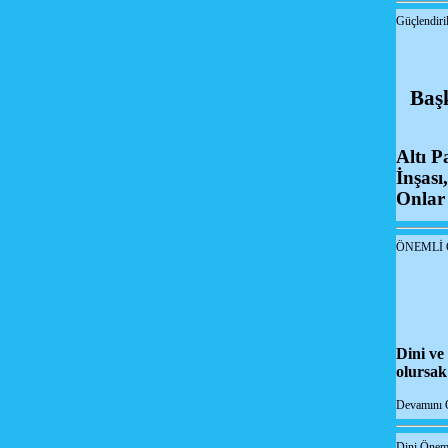
Güçlendiri
Başk
Altı P
İnşası
Onlar 
ÖNEMLİ
Dini ve 
olursak
Devamını 
Dini Önem