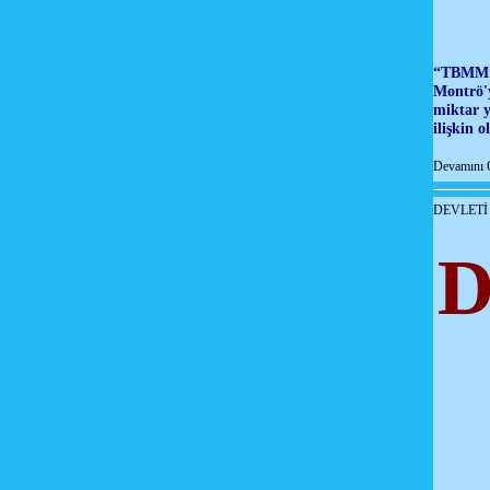
“TBMM B
Montrö'y
miktar y
ilişkin 
Devamını 
DEVLETİ 
D