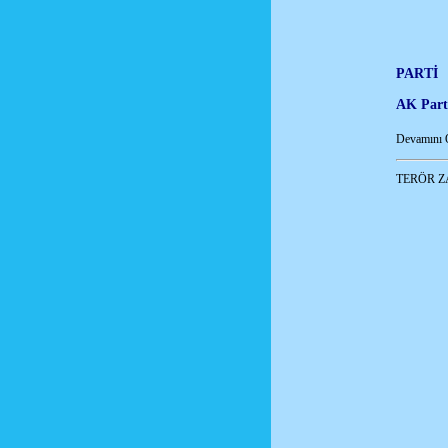
PAR
AK Pa
Devamını 
TERÖR Z