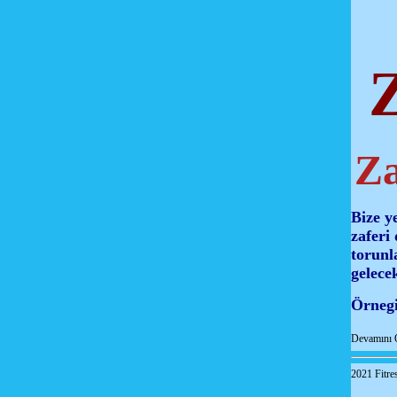
Za
Bize y
zaferi
torunla
gelece
Örnegi
Devamını 
2021 Fitre