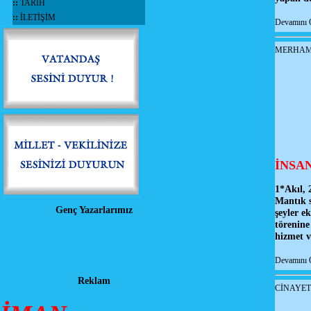
::
TARİH
::
İLETİŞİM
Devamını 
MERHAME
İNSAN
1*Akıl, 
Mantık s
Genç Yazarlarımız
şeyler e
törenine
hizmet 
Devamını 
Reklam
CİNAYET