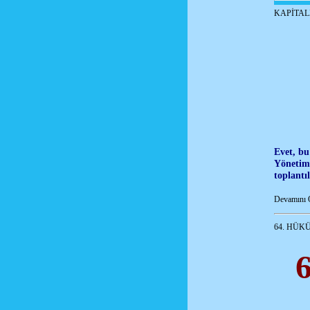
KAPİTALİ
Evet, bu
Yönetim 
toplantı
Devamını 
64. HÜK