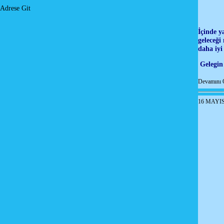
Adrese Git
İçinde y
geleceği
daha iyi
Gelegin 
Devamını 
16 MAYI