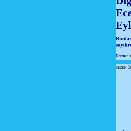
Diğ
Ece
Eyl
Bunlard
sayılır
Devamını 
SEZEN Ü