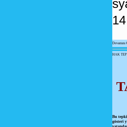
sy
14
Devamını 
HAK TEP
T
Bu tepki
gösteri 
vatandaş