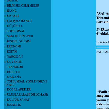
::
SAĞLIK
::
BİLİMSEL GELİŞMELER
::
İNANÇ
ASAL Ara
::
SİYASET
Telefond
::
ÇALIŞMA HAYATI
Sorusuna
::
DÜŞÜNSEL
1* Ekono
::
TOPLUMSAL
6*Ahlâk
::
SAGLIK İÇİN SPOR
::
KİŞİSEL GELİŞİM
Devamını 
::
EKONOMİ
::
EGİTİM
FATİH AL
::
YARGIDAN
::
GÜVENLİK
::
TEKNOLOJİ
::
HOBİLER
::
MAĞAZİN
::
TOPLUMSAL YÖNLENDİRME
HABERİ
::
DOGAL AFETLER
“Fatih A
::
ULUSLARARASI(DİPLOMASİ)
onaylama
::
KÜLTÜR-SANAT
yorum y
sistemim
::
İNSANLIK
yapan de