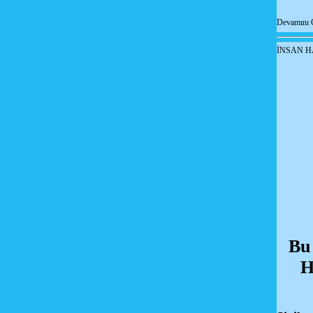
Devamını 
İNSAN H
Bu
H