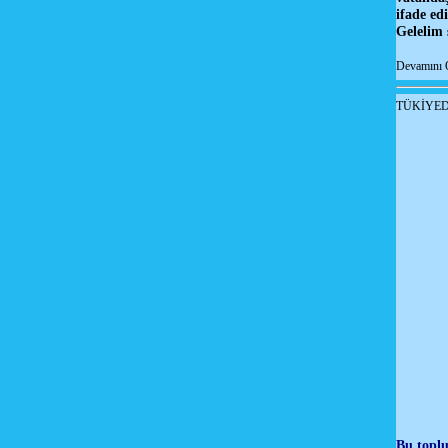
ifade ed
Gelelim
Devamını 
TÜKİYED
Bu toplu