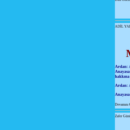
ADİL YA
Arslan: 
Anayasa 
hakkına 
Arslan: 
Anayasa
Devamını 
Zafer Günü