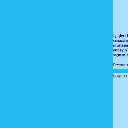
İç işler
cenazele
müsteşar
etmeyin'
seçmenle
Devamını 
İRAN DA