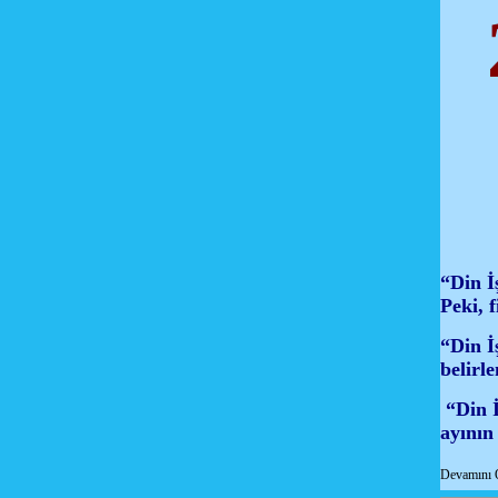
“Din İ
Peki, f
“Din İ
belirle
“Din İ
ayının
Devamını 