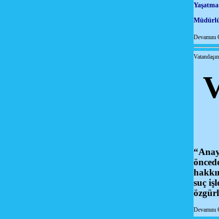
Yaşatma 
Müdürlü
Devamını 
Vatandaşı
V
“Anay
öncede
hakkın
suç iş
özgürl
Devamını 