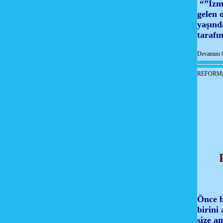
“”İzmi
gelen o
yaşınd
tarafı
Devamını 
REFORM
Önce b
birini
size a