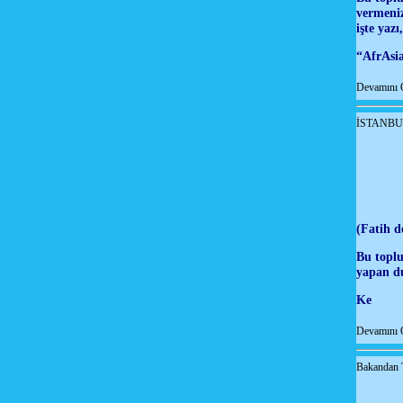
vermeniz
işte yaz
“AfrAsi
Devamını 
İSTANBU
(Fatih d
Bu toplu
yapan du
Ke
Devamını 
Bakandan T