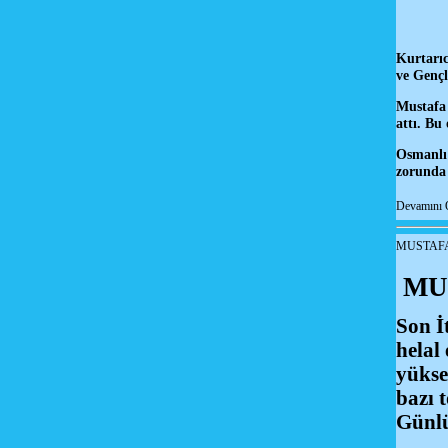
Kurtarıc
ve Gençl
Mustafa 
attı. Bu
Osmanlı 
zorunda
Devamını 
MUSTAFA
MU
Son İ
helal
yüksel
bazı 
Günlü