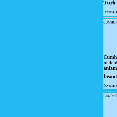
Türk 
Devamını 
CUMHUR
Cumhur
nedenl
anlam
İnsanlı
Devamını 
GÜNÜMÜ