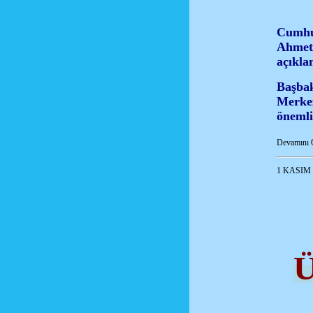
Cumhu
Ahmet 
açıkla
Başbak
Merkez
önemli 
Devamını 
1 KASIM