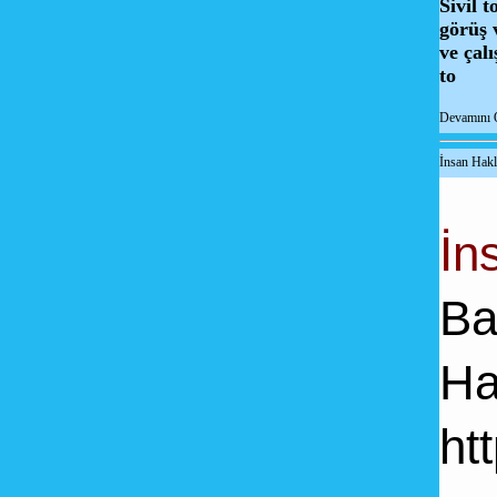
Sivil 
görüş 
ve çalı
to
Devamını 
İnsan Hakl
İ
n
Ba
Ha
ht