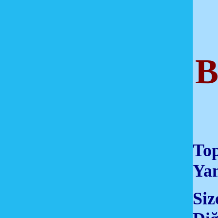
B
Top
Yan
Siz