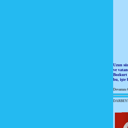
Uzun sür
ve vatan
Bozkurt 
bu, işte
Devamını 
DARBEYİ