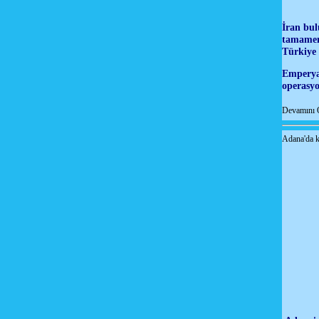
İran bul
tamamen 
Türkiye 
Emperyal
operasyo
Devamını 
Adana'da k