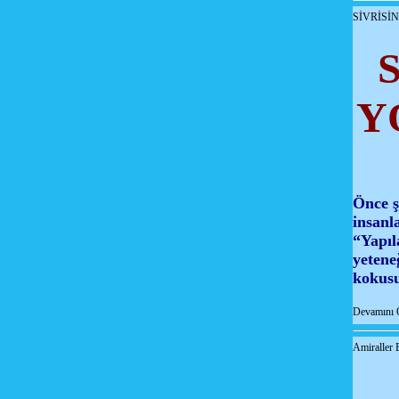
SİVRİSİ
Y
Önce ş
insanl
“Yapıl
yetene
kokusun
Devamını 
Amiraller B