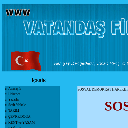
İÇERİK
::
Anasayfa
SOSYAL DEMOKRAT HAREKETL
::
Haberler
::
Yazarlar
SO
::
Sesli Makale
::
TARIM
::
ÇEVRE/DOGA
::
KENT ve YAŞAM