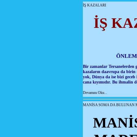
İŞ KAZALARI
İŞ K
ÖNLEM
Bir zamanlar Tersanelerden g
kazaların daavrupa da birin
yok, Dünya da ise bizi geceb
cana kıyımıdır. Bu ihmalin de
Devamını Oku...
MANİSA SOMA DA BULUNAN 
MANİ