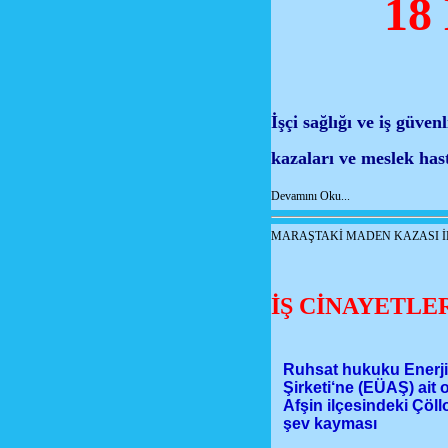
18
İşçi sağlığı ve iş güven
kazaları ve meslek hast
Devamını Oku...
MARAŞTAKİ MADEN KAZASI İL
İŞ CİNAYETLE
Ruhsat hukuku Enerji 
Şirketi‘ne (EÜAŞ) ait 
Afşin ilçesindeki Çöll
şev kayması