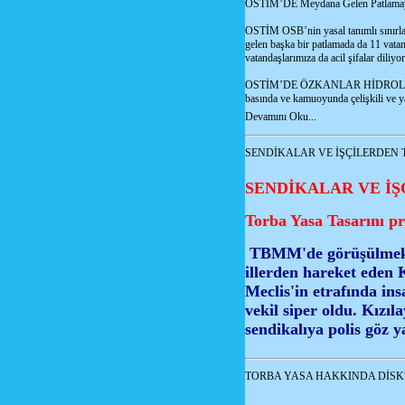
OSTİM’DE Meydana Gelen Patlamaya
OSTİM OSB’nin yasal tanımlı sınırla
gelen başka bir patlamada da 11 vatan
vatandaşlarımıza da acil şifalar diliyo
OSTİM’DE ÖZKANLAR HİDROLİK 
basında ve kamuoyunda çelişkili ve ya
Devamını Oku...
SENDİKALAR VE İŞÇİLERDEN 
SENDİKALAR VE İŞ
Torba Yasa Tasarını pr
TBMM'de görüşülmekte 
illerden hareket ede
Meclis'in etrafında in
vekil siper oldu. Kızı
sendikalıya polis göz ya
TORBA YASA HAKKINDA DİSK