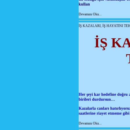
kullan
Devamını Oku...
İŞ KAZALARI, İŞ HAYATINI T
İŞ K
Her şeyi kar hedefine doğru 
birileri durdursun…
Kazalarla canları hatırlıyor
saatlerine riayet etmeme gibi
Devamını Oku...