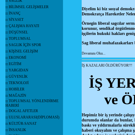
::
SAĞLIK
::
BİLİMSEL GELİŞMELER
Diyelim ki biz sosyal demokr
::
İNANÇ
Demokratça Hareketler Nele
::
SİYASET
Örnegin liberal sagcılar serm
::
ÇALIŞMA HAYATI
korunur, sendikal örgütlenme
::
DÜŞÜNSEL
işçilerin hukuki hakları gen
::
TOPLUMSAL
Sag liberal muhafazakarları 
::
SAGLIK İÇİN SPOR
::
KİŞİSEL GELİŞİM
Devamını Oku...
::
EKONOMİ
::
EGİTİM
İŞ KAZALARI ÖLDÜRÜYOR!!!
::
YARGIDAN
::
GÜVENLİK
İŞ YE
::
TEKNOLOJİ
::
HOBİLER
ve 
::
MAĞAZİN
::
TOPLUMSAL YÖNLENDİRME
HABERİ
::
DOGAL AFETLER
Hepimiz bir iş yerinde çalış
::
ULUSLARARASI(DİPLOMASİ)
durumda olanlar da bunlar, 
::
KÜLTÜR-SANAT
baskı ve yıldırmalarla sürek
::
İNSANLIK
haberi okuyalım ve çalışma ş