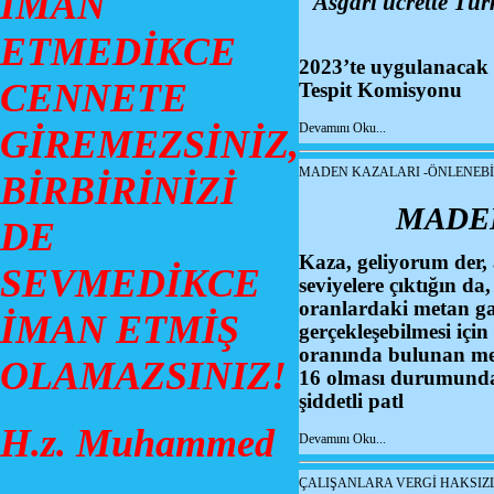
İMAN
Asgari ücrette Tü
ETMEDİKCE
2023’te uygulanacak a
CENNETE
Tespit Komisyonu
Devamını Oku...
GİREMEZSİNİZ,
MADEN KAZALARI -ÖNLENEBİL
BİRBİRİNİZİ
MADEN
DE
Kaza, geliyorum der, a
SEVMEDİKCE
seviyelere çıktığın da
oranlardaki metan ga
İMAN ETMİŞ
gerçekleşebilmesi iç
oranında bulunan met
OLAMAZSINIZ!
16 olması durumunda 
şiddetli patl
H.z. Muhammed
Devamını Oku...
ÇALIŞANLARA VERGİ HAKSIZL