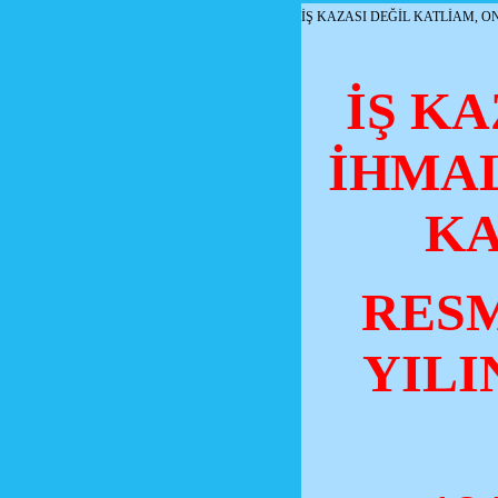
İŞ KAZASI DEĞİL KATLİAM, O
İŞ K
İHMAL
KA
RESM
YILI