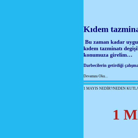
Kıdem tazmina
Bu zaman kadar uygul
kıdem tazminatı degişik
konumuza girelim…
Darbecilerin getirdiği çalış
Devamını Oku...
1 MAYIS NEDİR?/NEDEN KUTL
1 