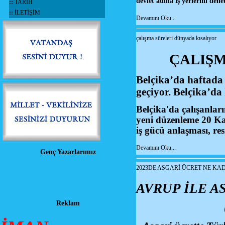
devlet adına iş yerlerini den
::
TARİH
::
İLETİŞİM
Devamını Oku...
çalışma süreleri dünyada kısalıyor
ÇALIŞM
Belçika’da haftada 
geçiyor. Belçika’da
Belçika'da çalışanla
yeni düzenleme 20 Ka
iş gücü anlaşması, re
Devamını Oku...
Genç Yazarlarımız
2023DE ASGARİ ÜCRET NE KA
AVRUP İLE A
Reklam