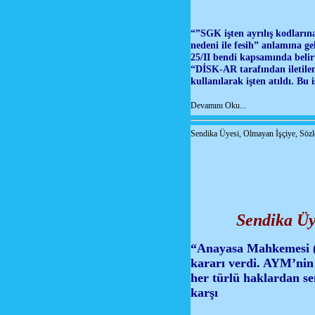
“”SGK işten ayrılış kodlarına
nedeni ile fesih” anlamına ge
25/II bendi kapsamında belirt
“DİSK-AR tarafından iletilen
kullanılarak işten atıldı. Bu i
Devamını Oku...
Sendika Üyesi, Olmayan İşçiye, Söz
Sendika Üy
“Anayasa Mahkemesi (AY
kararı verdi. AYM’nin 
her türlü haklardan se
karşı