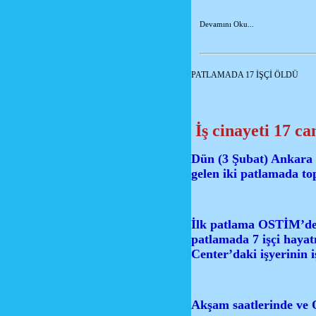
Devamını Oku...
PATLAMADA 17 İŞÇİ ÖLDÜ
İş cinayeti 17 ca
Dün (3 Şubat) Ankara
gelen iki patlamada top
İlk patlama OSTİM’de k
patlamada 7 işçi hayat
Center’daki işyerinin i
Akşam saatlerinde ve