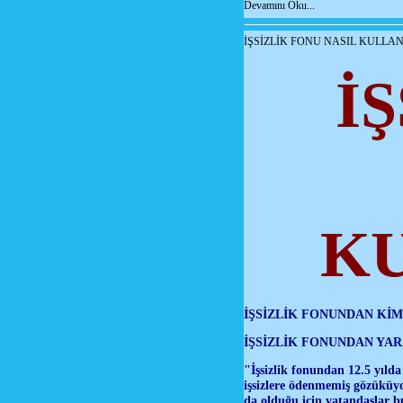
Devamını Oku...
İŞSİZLİK FONU NASIL KULLA
İ
K
İŞSİZLİK FONUNDAN Kİ
İŞSİZLİK FONUNDAN YA
"İşsizlik fonundan 12.5 yıld
işsizlere ödenmemiş gözüküyo
da olduğu için vatandaşlar b