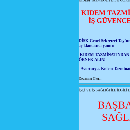
KIDEM TAZMİNATI DİSK GÖR
KIDEM TAZMİ
İŞ GÜVENCE
DİSK Genel Sekreteri Tayfun
açıklamasına yanıtı:
KIDEM TAZMİNATINDAN 
ÖRNEK ALIN!
Avusturya, Kıdem Tazminatın
Devamını Oku...
İŞÇİ VE İŞ SAĞLIĞI İLE İLGİL
BAŞBA
SAĞLI