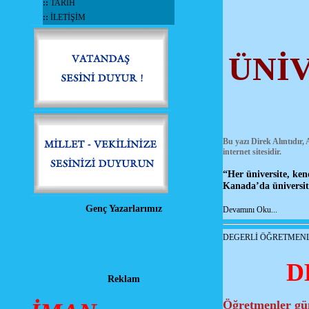
::
TARİH
::
İLETİŞİM
ÜNİV
Bu yazı Direk Alıntıdır,
internet sitesidir.
“Her üniversite, ke
Kanada’da üniversite
Genç Yazarlarımız
Devamını Oku...
DEGERLİ ÖĞRETMENL
D
Reklam
Öğretmenler gü