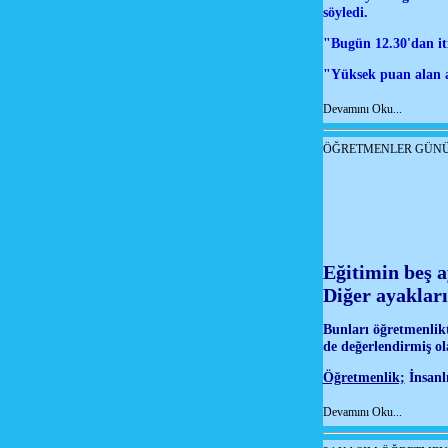
söyledi.
"Bugün 12.30'dan it
"Yüksek puan alan 
Devamını Oku...
ÖĞRETMENLER GÜN
Eğitimin beş a
Diğer ayakları
Bunları öğretmenlikt
de değerlendirmiş ol
Öğretmenlik;
İnsanlı
Devamını Oku...