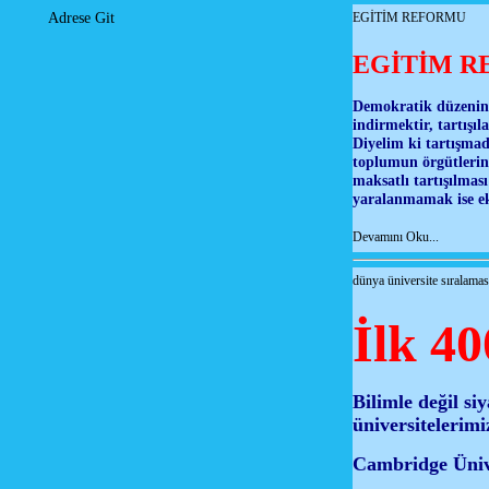
EGİTİM REFORMU
Adrese Git
EGİTİM 
Demokratik düzenin g
indirmektir, tartışı
Diyelim ki tartışma
toplumun örgütlerini
maksatlı tartışılmas
yaralanmamak ise ek
Devamını Oku...
dünya üniversite sıralamas
İlk 40
Bilimle değil si
üniversitelerimi
Cambridge Üniver