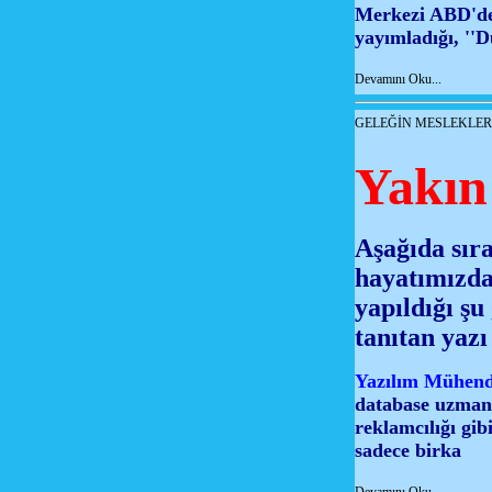
Merkezi ABD'de 
yayımladığı, ''
Devamını Oku...
GELEĞİN MESLEKLER
Yakın 
Aşağıda sıra
hayatımızda 
yapıldığı ş
tanıtan yazı
Yazılım Mühendi
database uzmanı,
reklamcılığı gi
sadece birka