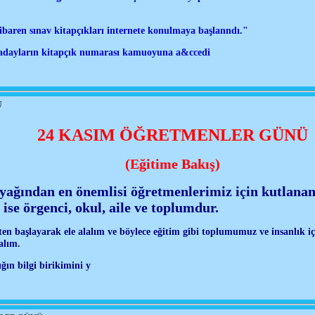
ibaren sınav kitapçıkları internete konulmaya başlanndı."
adayların kitapçık numarası kamuoyuna a&ccedi
Ü
24 KASIM ÖĞRETMENLER GÜNÜ
(Eğitime Bakış)
yağından en önemlisi öğretmenlerimiz için kutlanan
 ise örgenci, okul, aile ve toplumdur.
en başlayarak ele alalım ve böylece eğitim gibi toplumumuz ve insanlık iç
alım.
ğın bilgi birikimini y