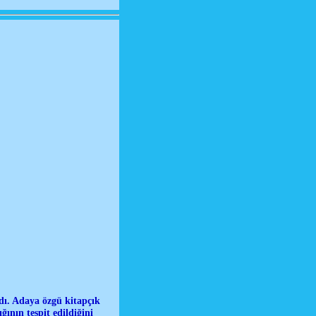
dı. Adaya özgü kitapçık
ının tespit edildiğini