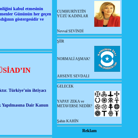
nliğini kabul etmesinin
CUMHURİYETİN
tmenler Gününün her geçen
YÜZÜ KADINLAR
ığının göstergesidir ve
Nevval SEVİNDİ
ŞİİR
NORMALİ AŞMAK!
ÜSİAD’IN
AHSEN'E SEVDALI
GELECEK
r. Türkiye’nin ihtiyacı
YAPAY ZEKA ve
k Yapılmasına Dair Kanun
METAVERSE NEDİR?
Şahin KAHİN
Reklam