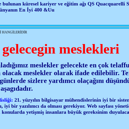
bulunan küresel kariyer ve eğitim ağı QS Quacquarelli 
Dünyanın En İyi 400 &Uu
İ HANGİLERİDİR
gelecegin meslekleri
ladığımız meslekler gelecekte en çok telaff
olacak meslekler olarak ifade edilebilir. Te
u günlerde sizlere yardımcı olaçağını düşün
 aşagıdadır.
sliği:
21. yüzyılın bilgisayar mühendislerinin iyi bir sistem
 iyi bir yazılımcı da olması gerekiyor. Web sayfası yönetici
bi konularda yetişmiş insanlara büyük gereksinim duyulac