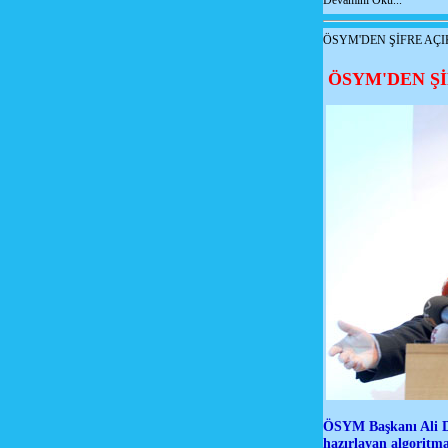
Devamını Oku...
ÖSYM'DEN ŞİFRE AÇ
ÖSYM'DEN Ş
ÖSYM Başkanı Ali Dem
hazırlayan algoritma