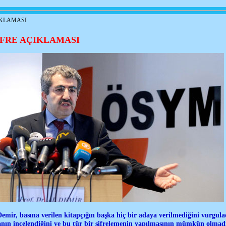
IKLAMASI
İFRE AÇIKLAMASI
ir, basına verilen kitapçığın başka hiç bir adaya verilmediğini vurgula
nın incelendiğini ve bu tür bir şifrelemenin yapılmasının mümkün olmadığ