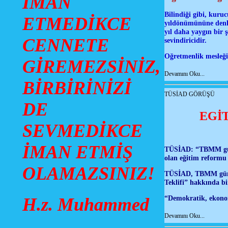
İMAN
Bilindiği gibi, kuru
ETMEDİKCE
yıldönümününe denk
yıl daha yaygın bir 
CENNETE
sevindiricidir.
Oğretmenlik mesleği
GİREMEZSİNİZ,
Devamını Oku...
BİRBİRİNİZİ
TÜSİAD GÖRÜŞÜ
DE
EGİT
SEVMEDİKCE
İMAN ETMİŞ
TÜSİAD: “TBMM günde
olan eğitim reformu 
OLAMAZSINIZ!
TÜSİAD, TBMM günde
Teklifi” hakkında bi
“Demokratik, ekonom
H.z. Muhammed
Devamını Oku...