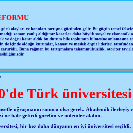
REFORMU
ücü olayları ve konuları tartışma gücünden gelir. Bu güçün temel felsefes
lamadığı zaman yanlış aldığımız kararlar daha büyük sosyal ve ekonomik o
dık ve doğru karar aldık bu durum bile toplumun bilmesine anlamasına en
n de içinde olduğu kurumlar, kanaat ve meslek örgüt liderleri tarafında
ı zaruridir. Buna rağmen bu tartışmalara tahammülsüzlük, otoriter tavırl
sikliğimizdir.
ı
0'de Türk üniversitesi
yasetle uğraşmanın sonucu olsa gerek. Akademik ilerleyiş v
zi ne hale getirdi görelim ve önlemler alalım.
sitesi, bir kez daha dünyanın en iyi üniversitesi seçildi.