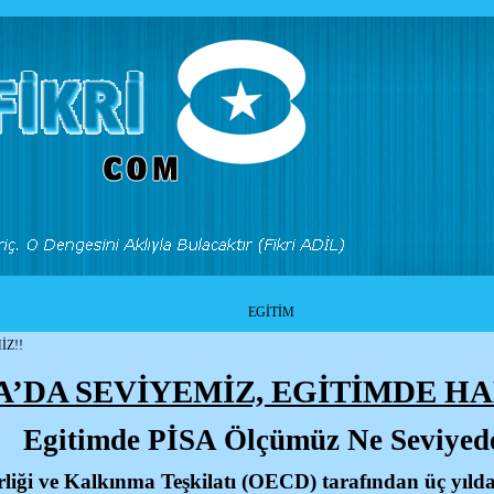
EGİTİM
İZ!!
A’DA SEVİYEMİZ, EGİTİMDE HA
Egitimde PİSA Ölçümüz Ne Seviyed
liği ve Kalkınma Teşkilatı (OECD) tarafından üç yılda