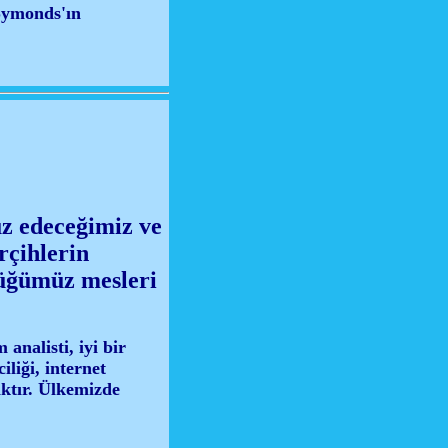
Symonds'ın
uz edeceğimiz ve
rçihlerin
düğümüz mesleri
 analisti, iyi bir
liği, internet
aktır. Ülkemizde