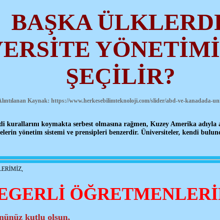
BAŞKA ÜLKLERD
ERSİTE YÖNETİMİ
ŞEÇİLİR?
 Alıntılanan Kaynak:
https://www.herkesebilimteknoloji.com/slider/abd-ve-kanadada-uni
ndi kurallarını koymakta serbest olmasına rağmen, Kuzey Amerika adıyla 
lerin yönetim sistemi ve prensipleri benzerdir. Üniversiteler, kendi bulun
ERİMİZ,
EGERLİ ÖĞRETMENLERİ
nünüz kutlu olsun,