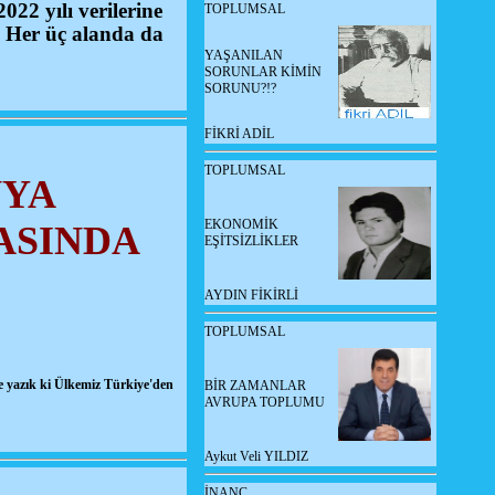
22 yılı verilerine
TOPLUMSAL
. Her üç alanda da
YAŞANILAN
SORUNLAR KİMİN
SORUNU?!?
FİKRİ ADİL
TOPLUMSAL
NYA
EKONOMİK
ASINDA
EŞİTSİZLİKLER
AYDIN FİKİRLİ
TOPLUMSAL
 ne yazık ki Ülkemiz Türkiye'den
BİR ZAMANLAR
AVRUPA TOPLUMU
Aykut Veli YILDIZ
İNANÇ