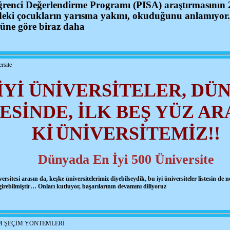
ğrenci Değerlendirme Programı (PISA) araştırmasının 20
deki çocukların yarısına yakını, okuduğunu anlamıyor
müne göre biraz daha
rsite
İYİ ÜNİVERSİTELER, DÜ
TESİNDE,
İLK BEŞ YÜZ AR
Kİ
ÜNİVERSİTEMİZ!!
Dünyada En İyi 500 Üniversite
rsitesi arasın da, keşke üniversitelerimiz diyebilseydik, bu iyi üniversiteler listesin de
girebilmiştir… Onları kutluyor, başarılarının devamını diliyoruz
M ŞEÇİM YÖNTEMLERİ