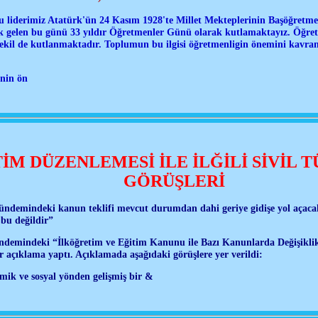
cu liderimiz Atatürk'ün 24 Kasım 1928'te Millet Mekteplerinin Başöğretme
 gelen bu günü 33 yıldır Öğretmenler Günü olarak kutlamaktayız. Öğre
şekil de kutlanmaktadır. Toplumun bu ilgisi öğretmenligin önemini kavrand
nin ön
İM DÜZENLEMESİ İLE İLĞİLİ SİVİL T
GÖRÜŞLERİ
mindeki kanun teklifi mevcut durumdan dahi geriye gidişe yol açacaktı
bu değildir”
mindeki “İlköğretim ve Eğitim Kanunu ile Bazı Kanunlarda Değişikli
r açıklama yaptı. Açıklamada aşağıdaki görüşlere yer verildi:
ik ve sosyal yönden gelişmiş bir &