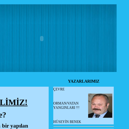
YAZARLARIMIZ
ÇEVRE
LİMİZ!
ORMAN/VATAN
YANGINLARI !!!
e?
HÜSEYİN BENEK
 bir yapılan