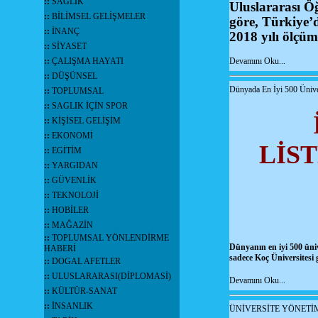
::
SAĞLIK
Uluslararası Ö
::
BİLİMSEL GELİŞMELER
göre, Türkiye’
::
İNANÇ
2018 yılı ölçü
::
SİYASET
::
ÇALIŞMA HAYATI
Devamını Oku...
::
DÜŞÜNSEL
Dünyada En İyi 500 Ünive
::
TOPLUMSAL
::
SAGLIK İÇİN SPOR
::
KİŞİSEL GELİŞİM
::
EKONOMİ
LİS
::
EGİTİM
::
YARGIDAN
::
GÜVENLİK
::
TEKNOLOJİ
::
HOBİLER
::
MAĞAZİN
::
TOPLUMSAL YÖNLENDİRME
Dünyanın en iyi 500 ünive
HABERİ
sadece Koç Üniversitesi 
::
DOGAL AFETLER
::
ULUSLARARASI(DİPLOMASİ)
Devamını Oku...
::
KÜLTÜR-SANAT
::
İNSANLIK
ÜNİVERSİTE YÖNETİ