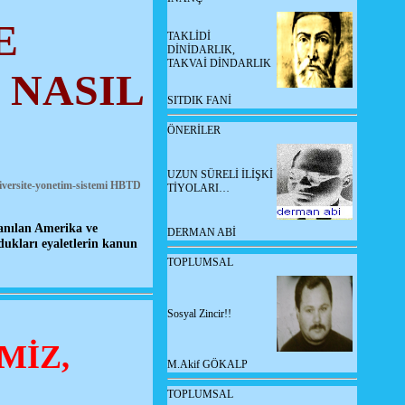
E
TAKLİDİ
DİNİDARLIK,
TAKVAİ DİNDARLIK
 NASIL
SITDIK FANİ
ÖNERİLER
UZUN SÜRELİ İLİŞKİ
versite-yonetim-sistemi
HBTD
TİYOLARI…
anılan Amerika ve
DERMAN ABİ
dukları eyaletlerin kanun
TOPLUMSAL
Sosyal Zincir!!
MİZ,
M.Akif GÖKALP
TOPLUMSAL