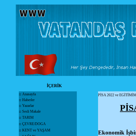
İÇERİK
::
Anasayfa
PİSA 2022 ve EGİTİMİM
::
Haberler
PİS
::
Yazarlar
::
Sesli Makale
::
TARIM
::
ÇEVRE/DOGA
::
KENT ve YAŞAM
Ekonomik İşbir