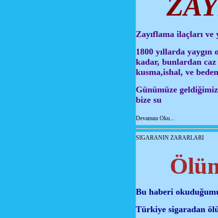
ZAY
Zayıflama ilaçları ve 
1800 yıllarda yaygın 
kadar, bunlardan caz 
kusma,ishal, ve beden
Günümüze geldiğimizd
bize su
Devamını Oku...
SIGARANIN ZARARLARI
Ölüm
Bu haberi okuduğumuzd
Türkiye sigaradan öl