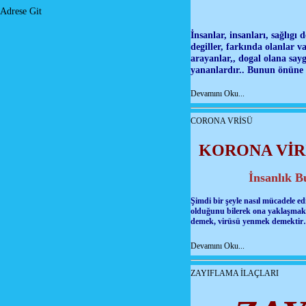
Adrese Git
İnsanlar, insanları, sağlıg
degiller, farkında olanlar v
arayanlar,, dogal olana say
yananlardır.. Bunun önüne k
Devamını Oku...
CORONA VRİSÜ
KORONA VİR
İnsanlık B
Şimdi bir şeyle nasıl mücadele edi
olduğunu bilerek ona yaklaşmak 
demek, virüsü yenmek demektir… İ
Devamını Oku...
ZAYIFLAMA İLAÇLARI