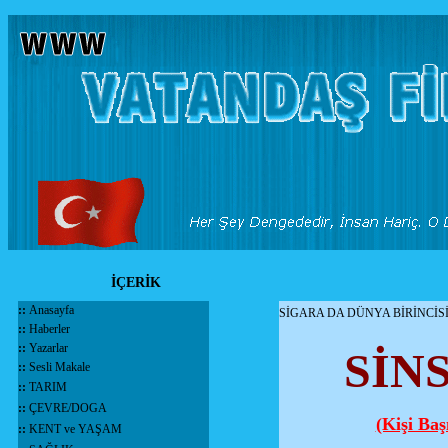
İÇERİK
::
Anasayfa
SİGARA DA DÜNYA BİRİNCİS
::
Haberler
::
Yazarlar
SİNS
::
Sesli Makale
::
TARIM
::
ÇEVRE/DOGA
(Kişi Ba
::
KENT ve YAŞAM