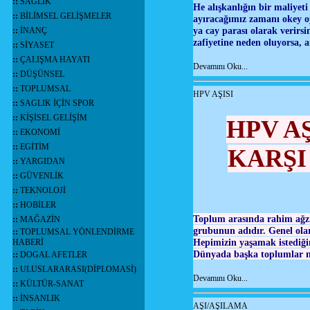
::
SAĞLIK
He alışkanlığın bir maliyet
::
BİLİMSEL GELİŞMELER
ayıracağımız zamanı okey oy
ya cay parası olarak verirs
::
İNANÇ
zafiyetine neden oluyorsa, a
::
SİYASET
::
ÇALIŞMA HAYATI
Devamını Oku...
::
DÜŞÜNSEL
::
TOPLUMSAL
HPV AŞISI
::
SAGLIK İÇİN SPOR
::
KİŞİSEL GELİŞİM
HPV A
::
EKONOMİ
::
EGİTİM
KARŞI
::
YARGIDAN
::
GÜVENLİK
::
TEKNOLOJİ
::
HOBİLER
Toplum arasında rahim ağzı
::
MAĞAZİN
grubunun adıdır. Genel ola
::
TOPLUMSAL YÖNLENDİRME
Hepimizin yaşamak istediğin
HABERİ
Dünyada başka toplumlar ne
::
DOGAL AFETLER
::
ULUSLARARASI(DİPLOMASİ)
Devamını Oku...
::
KÜLTÜR-SANAT
::
İNSANLIK
AŞI/AŞILAMA