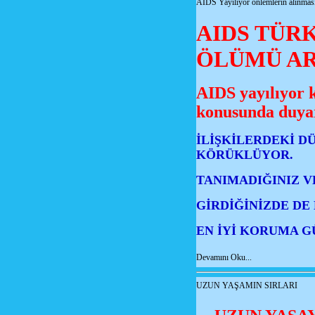
AIDS Yayılıyor önlemlerin alınması
AIDS TÜR
ÖLÜMÜ AR
AIDS yayılıyor k
konusunda duyar
İLİŞKİLERDEKİ D
KÖRÜKLÜYOR.
TANIMADIĞINIZ V
GİRDİĞİNİZDE DE
EN İYİ KORUMA GÜ
Devamını Oku...
UZUN YAŞAMIN SIRLARI