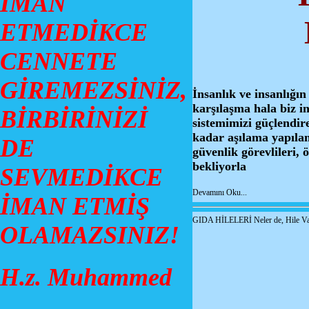
İMAN
ETMEDİKCE
CENNETE
GİREMEZSİNİZ,
İnsanlık ve insanlığı
karşılaşma hala biz i
BİRBİRİNİZİ
sistemimizi güçlendir
kadar aşılama yapılam
DE
güvenlik görevlileri, 
bekliyorla
SEVMEDİKCE
Devamını Oku...
İMAN ETMİŞ
GIDA HİLELERİ Neler de, Hile V
OLAMAZSINIZ!
H.z. Muhammed