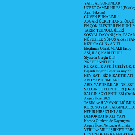
YAPISAL SORUNLAR
ÜCRET ZAMMI HİLESİ (Fakirle
Aşırı Tüketim!
GÜVEN BUNALIMI!!
ASGARİ ÜÇRET HANGİ ÖLÇÜ
EN ÇOK ELEŞTİRİLEN HÜKÜ
TARIM TEKNOLOJİLERİ
SOSYAL DAYANIŞMA, PAZAR
NÜFUZ İLE NÜFUS ARASI FA
KIZILCA GÜN - ANITI
Eleştirmen Olarak M. Akif Ersoy
AŞI, İLAÇ KARLITLIĞI
Siyasetin Gergin Dili!!
2023 EFSANELERİ
KURAKLIK AFETİ GELİYOR, 
Başarılı mıyız?! Başarısız mıyız?
HEY BATI, BİZ BIRAKTIK ATI
ABD YAPTIRIMLARI
ABD, YAPTIRIMLARI NELER?
SALGIN SÖYLENTİLERİ (Dediko
SALGIN SÖYLENTİLERİ (Dediko
Asgari Ücret 2021
TARIM ve HAYVANCILIĞIMII
KORONOYLA, SALGINLA EK
NEHİR HIRSIZLIKLARI
DEMOKRATİK ALT YAPI
Korona Günlerin de Dayanışma
Asgari Ücret Ne Kadar Artmalı?
YERLİ ve MİLLİ ŞİRKETLERİ
CENAZEDE FIKRA ANLATMA