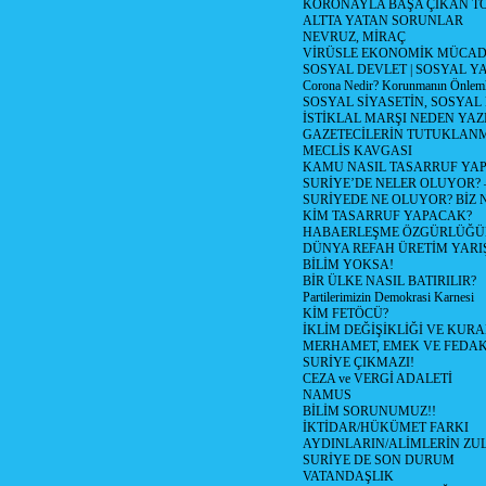
KORONAYLA BAŞA ÇIKAN TO
ALTTA YATAN SORUNLAR
NEVRUZ, MİRAÇ
VİRÜSLE EKONOMİK MÜCAD
SOSYAL DEVLET | SOSYAL Y
Corona Nedir? Korunmanın Önlemle
SOSYAL SİYASETİN, SOSYAL
İSTİKLAL MARŞI NEDEN YAZI
GAZETECİLERİN TUTUKLAN
MECLİS KAVGASI
KAMU NASIL TASARRUF YAP
SURİYE’DE NELER OLUYOR? – 1
SURİYEDE NE OLUYOR? BİZ 
KİM TASARRUF YAPACAK?
HABAERLEŞME ÖZGÜRLÜĞÜN
DÜNYA REFAH ÜRETİM YARIŞ
BİLİM YOKSA!
BİR ÜLKE NASIL BATIRILIR?
Partilerimizin Demokrasi Karnesi
KİM FETÖCÜ?
İKLİM DEĞİŞİKLİĞİ VE KURA
MERHAMET, EMEK VE FEDA
SURİYE ÇIKMAZI!
CEZA ve VERGİ ADALETİ
NAMUS
BİLİM SORUNUMUZ!!
İKTİDAR/HÜKÜMET FARKI
AYDINLARIN/ALİMLERİN ZUL
SURİYE DE SON DURUM
VATANDAŞLIK