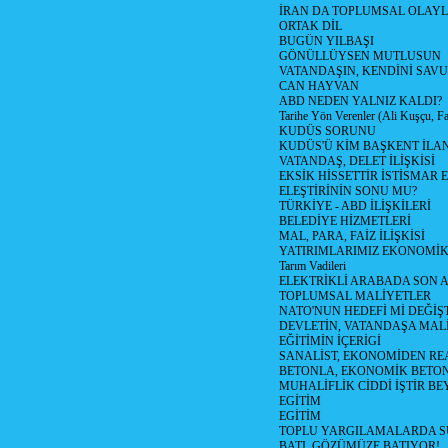
İRAN DA TOPLUMSAL OLAY
ORTAK DİL
BUGÜN YILBAŞI
GÖNÜLLÜYSEN MUTLUSUN
VATANDAŞIN, KENDİNİ SAV
CAN HAYVAN
ABD NEDEN YALNIZ KALDI?
Tarihe Yön Verenler (Ali Kuşçu, Fa
KUDÜS SORUNU
KUDÜS'Ü KİM BAŞKENT İLAN
VATANDAŞ, DELET İLİŞKİSİ
EKSİK HİSSETTİR İSTİSMAR 
ELEŞTİRİNİN SONU MU?
TÜRKİYE - ABD İLİŞKİLERİ
BELEDİYE HİZMETLERİ
MAL, PARA, FAİZ İLİŞKİSİ
YATIRIMLARIMIZ EKONOMİK
Tarım Vadileri
ELEKTRİKLİ ARABADA SON
TOPLUMSAL MALİYETLER
NATO'NUN HEDEFİ Mİ DEĞİŞT
DEVLETİN, VATANDAŞA MAL
EĞİTİMİN İÇERİGİ
SANALİST, EKONOMİDEN RE
BETONLA, EKONOMİK BETO
MUHALİFLİK CİDDİ İŞTİR BE
EGİTİM
EGİTİM
TOPLU YARGILAMALARDA S
BATI, GÖZÜMÜZE BATIYOR!