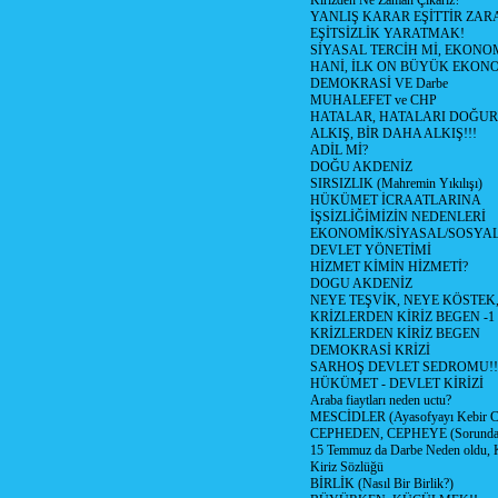
Kirizden Ne Zaman Çıkarız?
YANLIŞ KARAR EŞİTTİR ZARA
EŞİTSİZLİK YARATMAK!
SİYASAL TERCİH Mİ, EKONO
HANİ, İLK ON BÜYÜK EKON
DEMOKRASİ VE Darbe
MUHALEFET ve CHP
HATALAR, HATALARI DOĞUR
ALKIŞ, BİR DAHA ALKIŞ!!!
ADİL Mİ?
DOĞU AKDENİZ
SIRSIZLIK (Mahremin Yıkılışı)
HÜKÜMET İCRAATLARINA
İŞSİZLİĞİMİZİN NEDENLERİ
EKONOMİK/SİYASAL/SOSYA
DEVLET YÖNETİMİ
HİZMET KİMİN HİZMETİ?
DOGU AKDENİZ
NEYE TEŞVİK, NEYE KÖSTEK
KRİZLERDEN KİRİZ BEGEN -1
KRİZLERDEN KİRİZ BEGEN
DEMOKRASİ KRİZİ
SARHOŞ DEVLET SEDROMU!!
HÜKÜMET - DEVLET KİRİZİ
Araba fiaytları neden uctu?
MESCİDLER (Ayasofyayı Kebir C
CEPHEDEN, CEPHEYE (Sorundan
15 Temmuz da Darbe Neden oldu, 
Kiriz Sözlüğü
BİRLİK (Nasıl Bir Birlik?)