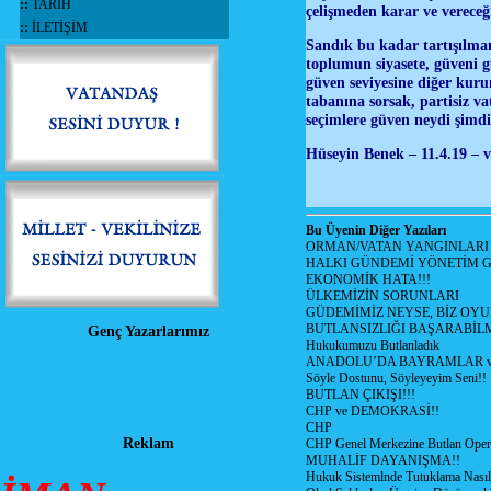
::
TARİH
çelişmeden karar ve vere
::
İLETİŞİM
Sandık bu kadar tartışılmam
toplumun siyasete, güveni 
güven seviyesine diğer kuru
tabanına sorsak, partisiz 
seçimlere güven neydi şimdi
Hüseyin Benek – 11.4.19 – 
Bu Üyenin Diğer Yazıları
ORMAN/VATAN YANGINLARI !
HALKI GÜNDEMİ YÖNETİM G
EKONOMİK HATA!!!
ÜLKEMİZİN SORUNLARI
GÜDEMİMİZ NEYSE, BİZ OYU
BUTLANSIZLIĞI BAŞARABİLM
Genç Yazarlarımız
Hukukumuzu Butlanladık
ANADOLU’DA BAYRAMLAR ve
Söyle Dostunu, Söyleyeyim Seni!!
BUTLAN ÇIKIŞI!!!
CHP ve DEMOKRASİ!!
CHP
Reklam
CHP Genel Merkezine Butlan Oper
MUHALİF DAYANIŞMA!!
Hukuk Sistemlnde Tutuklama Nasıl