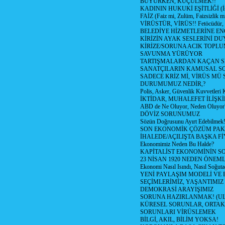
BÜYÜRKEN, KÜÇÜLMEK!!
KADININ HUKUKİ EŞİTLİĞİ (İsta
FAİZ (Faiz mi, Zulüm, Faizsizlik m
VİRÜSTÜR, VİRÜS!! Fetöcüdür, 
BELEDİYE HİZMETLERİNE E
KİRİZİN AYAK SESLERİNİ D
KİRİZE/SORUNA ACIK TOPL
SAVUNMA YÜRÜYOR
TARTIŞMALARDAN KAÇAN Sİ
SANATÇILARIN KAMUSAL S
SADECE KRİZ Mİ, VİRÜS MÜ
DURUMUMUZ NEDİR,?
Polis, Asker, Güvenlik Kuvvetleri 
İKTİDAR, MUHALEFET İLİŞKİ
ABD de Ne Oluyor, Neden Oluyor
DÖVİZ SORUNUMUZ
Sözün Doğrusunu Ayırt Edebilmek
SON EKONOMİK ÇÖZÜM PAK
İHALEDE/AÇILIŞTA BAŞKA F
Ekonomimiz Neden Bu Halde?
KAPİTALİST EKONOMİNİN S
23 NİSAN 1920 NEDEN ÖNEML
Ekonomi Nasıl Isındı, Nasıl Soğuta
YENİ PAYLAŞIM MODELİ VE
SEÇİMLERİMİZ, YAŞANTIMIZ
DEMOKRASİ ARAYIŞIMIZ
SORUNA HAZIRLANMAK! (U
KÜRESEL SORUNLAR, ORTAK
SORUNLARI VİRÜSLEMEK
BİLGİ, AKIL, BİLİM YOKSA!