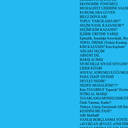
EKONOMİK YÖNÜMÜZ
MUHALEFET LİDERİNE SALD
KURUMLARA GÜVEN
BİLGİ DEPOLARI
TOPLU YARGILAMA MI??
SEÇİM NASIL KAZANILIR??
SEÇİMİ KİM KAZANDI?
İÇERİK ÜRETME YARIŞI
Eşitsizlik, İnsanlığa Sosyolojik, Bi
TOPAL ÖRDEK (Yetkisi Kısılmış 
KİM KAZANDI? Kim Kaybetti?
AHLAKİ SEÇİM
ABSÜRT DİL
BAKIŞ ACIMIZ
SİVRİ DİLLE SİYASİ SÖYLEM!
LİDER KİTABI
SOSYAL SORUMLULUĞUMUZ!
PARA TAKİP SİSTEMİ
DEVLET NEDİR?
NEDEN MUHALİFİM!!??
Kim TASARRUF Yapacak? Devlet m
İSTİKLAL MARŞI
TASARLAMA/MODELLEME/Ü
Öteki Yanımız, Kadın!!
Türkiye, Güneş Enerjisinde AB İkin
KENDİNİ BİL/TANI!!
SıRf MuHaliF
YANLIŞ BORÇLANMA YÖNTEM
sAVURGAN dEVLET, yÖNETİM