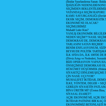
(İktidar Sınırlandırma Sanatı -İktida
İŞSİZLİĞİN NEDENLERİ/SON
SEÇİMDEN BEKLENTİLERİMİZ
VATANDAŞA SEÇİM RAPORU
KAMU SAVURGANLIĞI (Devlet n
EKSİK SEÇİM, DEMOKRATİK 
EKONOMİ NE OLACAK?
SEÇİMLERİMİZ
Muhalif Lider Kim?
YANLIŞ EKONOMİK BİLGİLE
NEDEN SEÇİM?? NASIL SEÇİM
DEMOKRASİ DE, DEMOKRASİ
TARLASINI SATAN REÇBER!
BENİM ENFLASYONUM, SİZ
BEYHUDE POLİTİK TARTIŞMA
İLK 10'DA DA, İLK 100'DE D
(Döviz Artışı ve Nedenleri, Sorumlu
BİZE OPERASYON YAPAN HA
ÖNSEÇİMSİZ DEMORKASİ OL
HÜKÜMET DÜŞÜRMEK (Hükümet
SİYASETÇİ DİNLEME/ŞEÇME 
ÇİN NASIL UÇUYOR?
MUHALEFET İKTİDAR, DEMO
İLKE, YÖNTEM, DEGER = SEÇ
GERİLEN SİYASETİN PATLAM
BİNA ÜRETİR Mİ? (Üreten Bina, 
SİYASAL ESARET!!
AÇIK EKONOMİ Mİ, AÇIK EK
İKTİDAR PATİSİNE BİR KAÇ Ö
EKONOMİMİZ BETONLAŞTI M