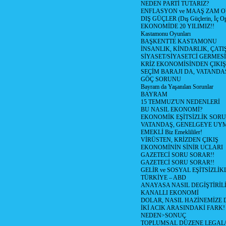
NEDEN PARTİ TUTARIZ?
ENFLASYON ve MAAŞ ZAM 
DIŞ GÜÇLER (Dış Güçlerin, İç O
EKONOMİDE 20 YILIMIZ!!
Kastamonu Oyunları
BAŞKENTTE KASTAMONU
İNSANLIK, KİNDARLIK, ÇATI
SİYASET/SİYASETCİ GERMESİ
KRİZ EKONOMİSİNDEN ÇIKIŞ
SEÇİM BARAJI DA, VATANDAŞ
GÖÇ SORUNU
Bayram da Yaşanılan Sorunlar
BAYRAM
15 TEMMUZ'UN NEDENLERİ
BU NASIL EKONOMİ?
EKONOMİK EŞİTSİZLİK SOR
VATANDAŞ, GENELGEYE UY
EMEKLİ Biz Emeklililer!
VİRÜSTEN, KRİZDEN ÇIKIŞ
EKONOMİNİN SİNİR UCLARI
GAZETECİ SORU SORAR!!
GAZETECİ SORU SORAR!!
GELİR ve SOSYAL EŞİTSİZLİK
TÜRKİYE – ABD
ANAYASA NASIL DEGİŞTİRİL
KANALLI EKONOMİ
DOLAR, NASIL HAZİNEMİZE D
İKİ ACIK ARASINDAKİ FARK!
NEDEN>SONUÇ
TOPLUMSAL DÜZENE LEGAL/