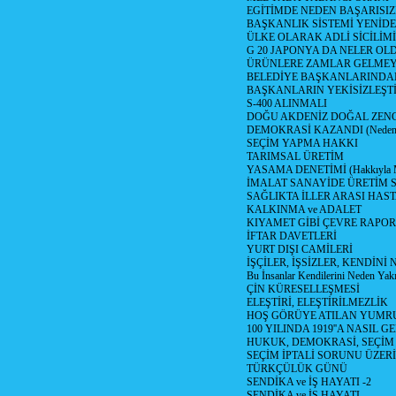
EGİTİMDE NEDEN BAŞARISIZ
BAŞKANLIK SİSTEMİ YENİDE
ÜLKE OLARAK ADLİ SİCİLİM
G 20 JAPONYA DA NELER OLDU? 
ÜRÜNLERE ZAMLAR GELMEYE B
BELEDİYE BAŞKANLARINDAN
BAŞKANLARIN YEKİSİZLEŞTİ
S-400 ALINMALI
DOĞU AKDENİZ DOĞAL ZENG
DEMOKRASİ KAZANDI (Neden D
SEÇİM YAPMA HAKKI
TARIMSAL ÜRETİM
YASAMA DENETİMİ (Hakkıyla Me
İMALAT SANAYİDE ÜRETİM
SAĞLIKTA İLLER ARASI HAS
KALKINMA ve ADALET
KIYAMET GİBİ ÇEVRE RAPO
İFTAR DAVETLERİ
YURT DIŞI CAMİLERİ
İŞÇİLER, İŞSİZLER, KENDİN
Bu İnsanlar Kendilerini Neden Yak
ÇİN KÜRESELLEŞMESİ
ELEŞTİRİ, ELEŞTİRİLMEZLİK
HOŞ GÖRÜYE ATILAN YUMR
100 YILINDA 1919''A NASIL G
HUKUK, DEMOKRASİ, SEÇİM
SEÇİM İPTALİ SORUNU ÜZER
TÜRKÇÜLÜK GÜNÜ
SENDİKA ve İŞ HAYATI -2
SENDİKA ve İŞ HAYATI