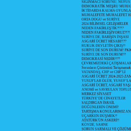
SIGINMACI SORUNU, NÜFUS
DEMOKRATİK MEŞRU MUHAL
İKTİDARDA KALMA OYUNLA
MUHALEFETE MUHALEFET H
ORTA DOGU ve SURİYE
2024 BİLİMSEL GELİŞMELER
NEDEN FAKİRLEŞTİK?!?!?
NEDEN FAKİRLEŞİYORUZ?!?!
SURİYE DE, BARIŞIN İNŞASI
ASGARİ ÜCRET HESABI!!??
HUKUK DEVLETİN ÇIKIŞ!!
SURİYE DE SON DURUM! PK
SURİYE DE SON DURUM!!!
DEMOKRASİ NEDİR!!??
ÇEVREMİZDEKİ ÇATIŞMALAR (S
Sorunların Çözümünü Tartışmamak
VATANDAŞ, CHP ve CHP’Lİ
ASGARİ ÜCRET 2024-2025 Z
YUSUF'LAR ÖLÜR, YUSUF’LA
ASGARİ ÜCRET, ASGARİ YAŞ
ANOMİ ve SAVRULAN TOPLU
MERKEZ SİYASET
TÜRKİYE’DE CİNAYETLER
SALDIRGAN İSRAİL
DÜĞÜNLERİN ÖNEMİ!
TARTIŞMA KONULARIMIZ AN
UÇARKEN DÜŞMEK!!
ATATÜRK'ÜN ASKERİ!!
KÖYDE, SAHNE
SORUN SARMALI VE ÇÖZÜML