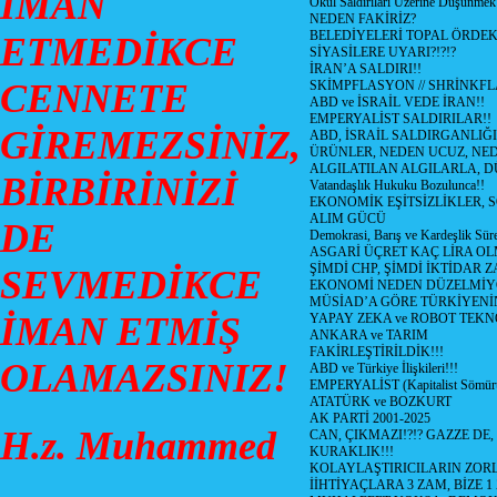
İMAN
Okul Saldırıları Üzerine Düşünmek
NEDEN FAKİRİZ?
BELEDİYELERİ TOPAL ÖRDE
ETMEDİKCE
SİYASİLERE UYARI?!?!?
İRAN’A SALDIRI!!
CENNETE
SKİMPFLASYON // SHRİNKF
ABD ve İSRAİL VEDE İRAN!!
EMPERYALİST SALDIRILAR!!
GİREMEZSİNİZ,
ABD, İSRAİL SALDIRGANLIĞI
ÜRÜNLER, NEDEN UCUZ, NED
ALGILATILAN ALGILARLA, D
BİRBİRİNİZİ
Vatandaşlık Hukuku Bozulunca!!
EKONOMİK EŞİTSİZLİKLER, 
ALIM GÜCÜ
DE
Demokrasi, Barış ve Kardeşlik Süre
ASGARİ ÜÇRET KAÇ LİRA OL
ŞİMDİ CHP, ŞİMDİ İKTİDAR Z
SEVMEDİKCE
EKONOMİ NEDEN DÜZELMİY
MÜSİAD’A GÖRE TÜRKİYENİ
İMAN ETMİŞ
YAPAY ZEKA ve ROBOT TEKN
ANKARA ve TARIM
FAKİRLEŞTİRİLDİK!!!
OLAMAZSINIZ!
ABD ve Türkiye İlişkileri!!!
EMPERYALİST (Kapitalist Sömü
ATATÜRK ve BOZKURT
AK PARTİ 2001-2025
H.z. Muhammed
CAN, ÇIKMAZI!?!? GAZZE DE,
KURAKLIK!!!
KOLAYLAŞTIRICILARIN ZORL
İİHTİYAÇLARA 3 ZAM, BİZE 1