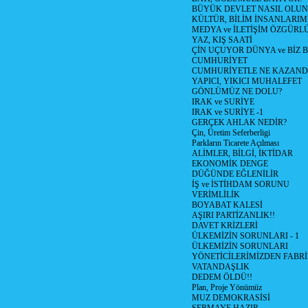
BÜYÜK DEVLET NASIL OLUN
KÜLTÜR, BİLİM İNSANLARIM
MEDYA ve İLETİŞİM ÖZGÜRL
YAZ, KIŞ SAATİ
ÇİN UÇUYOR DÜNYA ve BİZ
CUMHURİYET
CUMHURİYETLE NE KAZAND
YAPICI, YIKICI MUHALEFET
GÖNLÜMÜZ NE DOLU?
IRAK ve SURİYE
IRAK ve SURİYE -1
GERÇEK AHLAK NEDİR?
Çin, Üretim Seferberligi
Parkların Ticarete Açılması
ALİMLER, BİLGİ, İKTİDAR
EKONOMİK DENGE
DÜĞÜNDE EĞLENİLİR
İŞ ve İSTİHDAM SORUNU
VERİMLİLİK
BOYABAT KALESİ
AŞIRI PARTİZANLIK!!
DAVET KRİZLERİ
ÜLKEMİZİN SORUNLARI - 1
ÜLKEMİZİN SORUNLARI
YÖNETİCİLERİMİZDEN FABRİ
VATANDAŞLIK
DEDEM ÖLDÜ!!
Plan, Proje Yönümüz
MUZ DEMOKRASİSİ