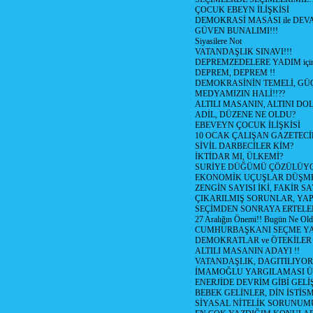
ÇOCUK EBEYN İLİŞKİSİ
DEMOKRASİ MASASI ile DEV
GÜVEN BUNALIMI!!!
Siyasilere Not
VATANDAŞLIK SINAVI!!!
DEPREMZEDELERE YADIM için
DEPREM, DEPREM !!
DEMOKRASİNİN TEMELİ, GÜÇ
MEDYAMIZIN HALİ!!??
ALTILI MASANIN, ALTINI D
ADİL, DÜZENE NE OLDU?
EBEVEYN ÇOCUK İLİŞKİSİ
10 OCAK ÇALIŞAN GAZETEC
SİVİL DARBECİLER KİM?
İKTİDAR MI, ÜLKEMİ?
SURİYE DÜĞÜMÜ ÇÖZÜLÜY
EKONOMİK UÇUŞLAR DÜŞME
ZENGİN SAYISI İKİ, FAKİR S
ÇIKARILMIŞ SORUNLAR, YA
SEÇİMDEN SONRAYA ERTEL
27 Aralığın Önemi!! Bugün Ne Ol
CUMHURBAŞKANI SEÇME YA
DEMOKRATLAR ve ÖTEKİLER
ALTILI MASANIN ADAYI !!
VATANDAŞLIK, DAGITILIYOR
İMAMOĞLU YARGILAMASI Ü
ENERJİDE DEVRİM GİBİ GEL
BEBEK GELİNLER, DİN İSTİS
SİYASAL NİTELİK SORUNUM