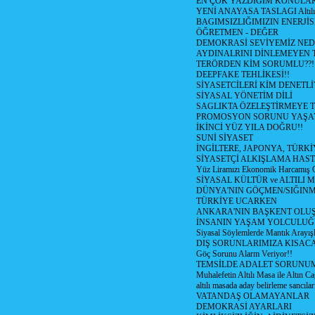
EN ÇOK YAZDIĞIM KONULA
YENİ ANAYASA TASLAGI Altılı
BAGIMSIZLIĞIMIZIN ENERJİS
ÖĞRETMEN - DEĞER
DEMOKRASİ SEVİYEMİZ NED
AYDINALRINI DİNLEMEYEN
TERÖRDEN KİM SORUMLU??!
DEEPFAKE TEHLİKESİ!!
SİYASETCİLERİ KİM DENETL
SİYASAL YÖNETİM DİLİ
SAGLIKTA ÖZELEŞTİRMEYE T
PROMOSYON SORUNU YAŞA
İKİNCİ YÜZ YILA DOĞRU!!
SUNİ SİYASET
İNGİLTERE, JAPONYA, TÜRK
SİYASETÇİ ALKIŞLAMA HAST
Yüz Liramızı Ekonomik Harcamış 
SİYASAL KÜLTÜR ve ALTILI 
DÜNYA'NIN GÖÇMEN/SIĞIN
TÜRKİYE UCARKEN
ANKARA'NIN BAŞKENT OLU
İNSANIN YAŞAM YOLCULU
Siyasal Söylemlerde Mantık Arayışl
DIŞ SORUNLARIMIZA KISACA
Göç Sorunu Alarm Veriyor!!
TEMSİLDE ADALET SORUNUM
Muhalefetin Altılı Masa ile Altın Ca
altılı masada aday belirleme sancılar
VATANDAŞ OLAMAYANLAR
DEMOKRASİ AYARLARI