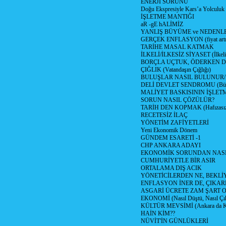
ENERJİ SORUNU
Doğu Ekspresiyle Kars’a Yolculuk
İŞLETME MANTIĞI
aR -gE hALİMİZ
YANLIŞ BÜYÜME ve NEDENLE
GERÇEK ENFLASYON (fiyat artış
TARİHE MASAL KATMAK
İLKELİ/İLKESİZ SİYASET (İlkeli/
BORÇLA UÇTUK, ÖDERKEN D
ÇIĞLIK (Vatandaşın Çığlığı)
BULUŞLAR NASIL BULUNUR
DELİ DEVLET SENDROMU (Büyük
MALİYET BASKISININ İŞLE
SORUN NASIL ÇÖZÜLÜR?
TARİH DEN KOPMAK (Hafızasız
RECETESİZ İLAÇ
YÖNETİM ZAFİYETLERİ
Yeni Ekonomik Dönem
GÜNDEM ESARETİ -1
CHP ANKARA ADAYI
EKONOMİK SORUNDAN NASIL
CUMHURİYETLE BİR ASIR
ORTALAMA DIŞ ACIK
YÖNETİCİLERDEN NE, BEKLİ
ENFLASYON İNER DE, ÇIKA
ASGARİ ÜCRETE ZAM ŞART O
EKONOMİ (Nasıl Düştü, Nasıl Çı
KÜLTÜR MEVSİMİ (Ankara da Kül
HAİN KİM??
NÜVİT'İN GÜNLÜKLERİ