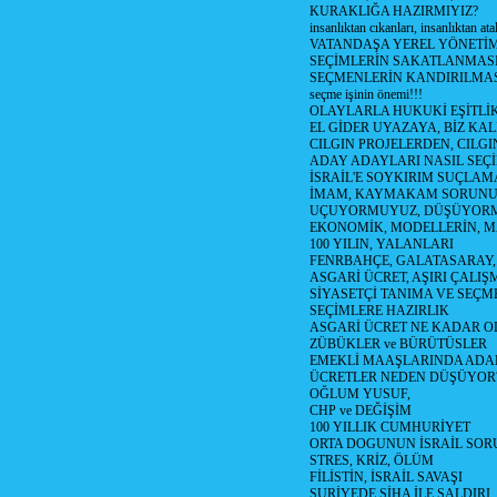
KURAKLIĞA HAZIRMIYIZ?
insanlıktan cıkanları, insanlıktan ata
VATANDAŞA YEREL YÖNETİ
SEÇİMLERİN SAKATLANMASI
SEÇMENLERİN KANDIRILMAS
seçme işinin önemi!!!
OLAYLARLA HUKUKİ EŞİTLİK 
EL GİDER UYAZAYA, BİZ KAL
CILGIN PROJELERDEN, CILGIN
ADAY ADAYLARI NASIL SEÇİ
İSRAİL'E SOYKIRIM SUÇLAMA
İMAM, KAYMAKAM SORUN
UÇUYORMUYUZ, DÜŞÜYORM
EKONOMİK, MODELLERİN, MA
100 YILIN, YALANLARI
FENRBAHÇE, GALATASARAY,
ASGARİ ÜCRET, AŞIRI ÇALIŞ
SİYASETÇİ TANIMA VE SEÇME
SEÇİMLERE HAZIRLIK
ASGARİ ÜCRET NE KADAR OLM
ZÜBÜKLER ve BÜRÜTÜSLER
EMEKLİ MAAŞLARINDA ADA
ÜCRETLER NEDEN DÜŞÜYOR
OĞLUM YUSUF,
CHP ve DEĞİŞİM
100 YILLIK CUMHURİYET
ORTA DOGUNUN İSRAİL SO
STRES, KRİZ, ÖLÜM
FİLİSTİN, İSRAİL SAVAŞI
SURİYEDE SİHA İLE SALDIRI