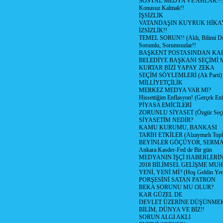
SOSYAL MEDYA VE AHLAK!!!
Konusuz Kalmak!!
İŞSİZLİK
VATANDAŞIN KUYRUK HİKA
İZSİZLİK!!
TEMEL SORUN!! (Aklı, Bilimi Dı
Sorumlu, Sorumsuzlar!!
BAŞKENT POSTASINDAN K
BELEDİYE BAŞKANI SEÇİMİ 
KURTAR BİZİ YAPAY ZEKA
SEÇİM SÖYLEMLERİ (Ak Parti)
MİLLİYETÇİLİK
MERKEZ MEDYA VAR MI?
Hissettiğim Enflasyon! (Gerçek En
PİYASA EMİCİLERİ
ZORUNLU SİYASET (Özgür Seç
SİYASETİM NEDİR?
KAMU KURUMU, BANKASI
TARİH ETKİLER (Alzaymırlı Topl
BEYİNLER GÖÇÜYOR, SERM
Ankara Kasder-Fed de Bir gün
MEDYANIN İŞÇİ HABERLERİ
2018 BİLİMSEL GELİŞME MU
YENİ, YENİ Mİ? (Hoş Geldin Yeni
PORŞESİNİ SATAN PATRON
BEKA SORUNU MU OLUR?
KAR GÜZEL DE
DEVLET ÜZERİNE DÜŞÜNME
BİLİM, DÜNYA VE BİZ!!
SORUN ALGI AKLI