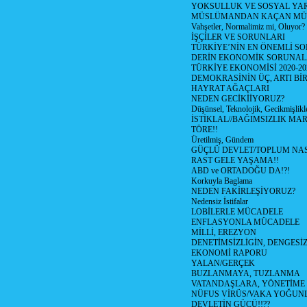
YOKSULLUK VE SOSYAL Y
MÜSLÜMANDAN KAÇAN MÜ
Vahşetler, Normalimiz mi, Oluyor?
İŞÇİLER VE SORUNLARI
TÜRKİYE’NİN EN ÖNEMLİ SO
DERİN EKONOMİK SORUNA
TÜRKİYE EKONOMİSİ 2020-20
DEMOKRASİNİN ÜÇ, ARTI Bİ
HAYRAT AĞAÇLARI
NEDEN GECİKİİYORUZ?
Düşünsel, Teknolojik, Gecikmişlikle
İSTİKLAL//BAĞIMSIZLIK MAR
TÖRE!!
Üretilmiş, Gündem
GÜÇLÜ DEVLET/TOPLUM NAS
RAST GELE YAŞAMA!!
ABD ve ORTADOĞU DA!?!
Korkuyla Baglama
NEDEN FAKİRLEŞİYORUZ?
Nedensiz İstifalar
LOBİLERLE MÜCADELE
ENFLASYONLA MÜCADELE
MİLLİ, EREZYON
DENETİMSİZLİGİN, DENGESİZ
EKONOMİ RAPORU
YALAN/GERÇEK
BUZLANMAYA, TUZLANMA
VATANDAŞLARA, YÖNETİME
NÜFUS VİRÜS/VAKA YOĞUN
DEVLETİN GÜCÜ!!??