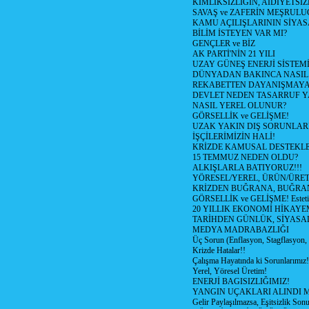
KİMLİKSİZLİĞİN, AİDİYETSİ
SAVAŞ ve ZAFERİN MEŞRUL
KAMU AÇILIŞLARININ SİYAS
BİLİM İSTEYEN VAR MI?
GENÇLER ve BİZ
AK PARTİ'NİN 21 YILI
UZAY GÜNEŞ ENERJİ SİSTEM
DÜNYADAN BAKINCA NASI
REKABETTEN DAYANIŞMAY
DEVLET NEDEN TASARRUF 
NASIL YEREL OLUNUR?
GÖRSELLİK ve GELİŞME!
UZAK YAKIN DIŞ SORUNLAR
İŞÇİLERİMİZİN HALİ!
KRİZDE KAMUSAL DESTEKL
15 TEMMUZ NEDEN OLDU?
ALKIŞLARLA BATIYORUZ!!!
YÖRESEL/YEREL, ÜRÜN/ÜRE
KRİZDEN BUĞRANA, BUĞRA
GÖRSELLİK ve GELİŞME! Estetik m
20 YILLIK EKONOMİ HİKAYEM
TARİHDEN GÜNLÜK, SİYASA
MEDYA MADRABAZLIĞI
Üç Sorun (Enflasyon, Stagflasyon,
Krizde Hatalar!!
Çalışma Hayatında ki Sorunlarımız!
Yerel, Yöresel Üretim!
ENERJİ BAGISIZLIĞIMIZ!
YANGIN UÇAKLARI ALINDI M
Gelir Paylaşılmazsa, Eşitsizlik Sonu