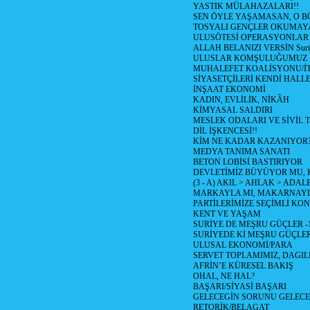
YASTIK MÜLAHAZALARI!!
SEN ÖYLE YAŞAMASAN, O B
TOSYALI GENÇLER OKUMAY
ULUSÖTESİ OPERASYONLAR
ALLAH BELANIZI VERSİN Suriy
ULUSLAR KOMŞULUĞUMUZ
MUHALEFET KOALİSYONU/İT
SİYASETÇİLERİ KENDİ HALL
İNŞAAT EKONOMİ
KADIN, EVLİLİK, NİKÂH
KİMYASAL SALDIRI
MESLEK ODALARI VE SİVİL
DİL İŞKENCESİ!!
KİM NE KADAR KAZANIYOR
MEDYA TANIMA SANATI
BETON LOBİSİ BASTIRIYOR
DEVLETİMİZ BÜYÜYOR MU,
(3 - A) AKIL > AHLAK > ADAL
MARKAYLA MI, MAKARNAYLA
PARTİLERİMİZE SEÇİMLİ KO
KENT VE YAŞAM
SURİYE DE MEŞRU GÜÇLER -
SURİYEDE Kİ MEŞRU GÜÇLE
ULUSAL EKONOMİ/PARA
SERVET TOPLAMIMIZ, DAGIL
AFRİN’E KÜRESEL BAKIŞ
OHAL, NE HAL?
BAŞARI/SİYASİ BAŞARI
GELECEGİN SORUNU GELECEK
RETORİK/BELAGAT