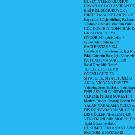
HÜSEYİN'LERİN ÖLÜMÜ!!!
HAYATI KOLAYLAŞTIRAN D
BİZİ KİM, SÖMÜRÜYOR ?
ÜRETİCİ MALİYET ARTIŞI (ÜF
Başkanlık, Güçlendirilmiş Parlamen
Vladimir Zelenski, Vladimir Putin
GÜÇ DOKTRİNİNDEN, HAK D
UKRAYNA/RUSYA
ÖNGÖRÜ/Öngörüsüzlük!!
Eşitsizlikler Öldürüyor!!
HACI BEKTAŞ VELİ
Hacettepe Üniversitesin de, İşçi Kıy
Etkin Güçlerin Barış İçin Etkinsizlik
İŞÇİ ÇALIŞMA SÜRELERİ
Sanal Gerçeklik Nedir?
TEPKİSİZ TOPLUM!!
ÖNEMLİ GÜNLER
SİYASETTE, SİYASETSİZLİK!
AKLA, VİCDANA DAVET!!
Vatandaş Sezen'in Hakkı Vatandaşa
ENFLASYONUN NEDENLERİ, N
ÜLKEME İTİBAR SUKASTİ !!
Modern Devlet, Ortaçağ Devleti Far
YALAN YAKALAMA YETENEG
DIŞ DÜNYADAN NASIL GÖR
DIŞ GÜÇLER NE ALEM DE!!!
YENİ EKONOMİK MODEL (Dövize
Tepki Gösterme Hakkı!
HÜKÜMETİ ANLAMAK LAZI
EKONOMİK HATALAR!