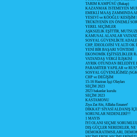
TARIM KAMPÜSÜ (Bakap)
KAZANMAK İSTEMEYEN MU
EMEKLİ MAAŞ ZAMMINDA A
YESEVİ ve KÖOĞLU KESİŞİM
TRÜKİYENİN EN ÖNEMLİ SO
YEREL SEÇİMLER
AŞKSIZLIK EŞİTTİR, MUTSUZ
KAMUSAL ALANLAR VATAND
SOSYAL GÜVENLİKTE ADALE
CHP, İDEOLOJİSİ VE ALTI OK 
YENİ BİR BAŞARI YÖNTEMİ
EKONOMİK EŞİTSİZLİKLER 
VATANDAŞ VERGİ İLİŞKİSİ
AYRIK OTUNDAN BELEDİYE
PARAMİTER YAPILAR ve RUS
SOSYAL GÜVENLİĞİMİZ (SGK
CHP ve DEĞİŞİM
15-16 Haziran İşçi Olayları
SEÇİM 2023
2023 bakanlar kurulu
SEÇİM 2023
KASTAMONU
Ziya Zat Abi, Alllaha Emanet!
DİKKAT! SİYASİ ALDANIŞ İÇİ
SORUNLAR NEDENLERİ!!!
1 MAYIS
İYİ OLANI SEÇME SORUMLU
DIŞ GÜÇLER NEREDELER, NE
DEMOKRATIMSILARI, DEMOK
SEÇİMLERDE SEÇİMLERİMİZ!