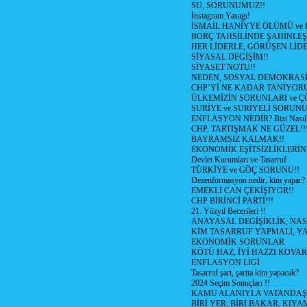
SU, SORUNUMUZ!!
İnstagram Yasagı!
İSMAİL HANİYYE ÖLÜMÜ ve
BORÇ TAHSİLİNDE ŞAHİNLEŞ
HER LİDERLE, GÖRÜŞEN LİDE
SİYASAL DEGİŞİM!!
SİYASET NOTU!!
NEDEN, SOSYAL DEMOKRASİ
CHP’Yİ NE KADAR TANIYOR
ÜLKEMİZİN SORUNLARI ve 
SURİYE ve SURİYELİ SORUN
ENFLASYON NEDİR? Bizi Nasıl E
CHP, TARTIŞMAK NE GÜZEL!!
BAYRAMSIZ KALMAK!!
EKONOMİK EŞİTSİZLİKLERİN
Devlet Kurumları ve Tasarruf
TÜRKİYE ve GÖÇ SORUNU!!
Dezenformasyon nedir, kim yapar?
EMEKLİ CAN ÇEKİŞİYOR!!
CHP BİRİNCİ PARTİ!!!
21. Yüzyıl Becerileri !!
ANAYASAL DEGİŞİKLİK, NAS
KİM TASARRUF YAPMALI, YA
EKONOMİK SORUNLAR
KÖTÜ HAZ, İYİ HAZZI KOVAR?
ENFLASYON LİGİ
Tasarruf şart, şartta kim yapacak?
2024 Seçim Sonuçları !!
KAMU ALANIYLA VATANDAŞ
BİRİ YER, BİRİ BAKAR, KIYA