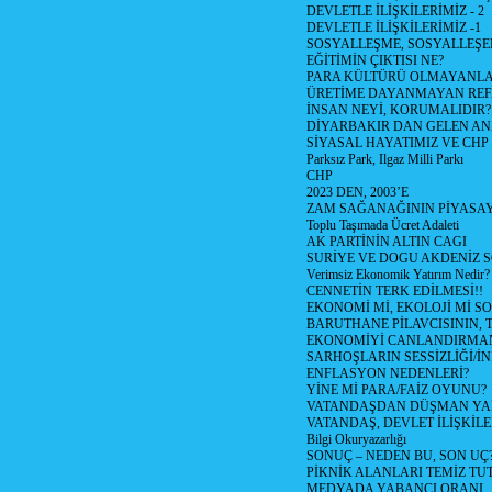
DEVLETLE İLİŞKİLERİMİZ - 2
DEVLETLE İLİŞKİLERİMİZ -1
SOSYALLEŞME, SOSYALLEŞ
EĞİTİMİN ÇIKTISI NE?
PARA KÜLTÜRÜ OLMAYANLA
ÜRETİME DAYANMAYAN REF
İNSAN NEYİ, KORUMALIDIR?
DİYARBAKIR DAN GELEN AN
SİYASAL HAYATIMIZ VE CHP
Parksız Park, Ilgaz Milli Parkı
CHP
2023 DEN, 2003’E
ZAM SAĞANAĞININ PİYASAY
Toplu Taşımada Ücret Adaleti
AK PARTİNİN ALTIN CAGI
SURİYE VE DOGU AKDENİZ 
Verimsiz Ekonomik Yatırım Nedir?
CENNETİN TERK EDİLMESİ!!
EKONOMİ Mİ, EKOLOJİ Mİ 
BARUTHANE PİLAVCISININ, 
EKONOMİYİ CANLANDIRMANI
SARHOŞLARIN SESSİZLİĞİ/İNİ
ENFLASYON NEDENLERİ?
YİNE Mİ PARA/FAİZ OYUNU?
VATANDAŞDAN DÜŞMAN Y
VATANDAŞ, DEVLET İLİŞKİLE
Bilgi Okuryazarlığı
SONUÇ – NEDEN BU, SON UÇ
PİKNİK ALANLARI TEMİZ TU
MEDYADA YABANCI ORANI