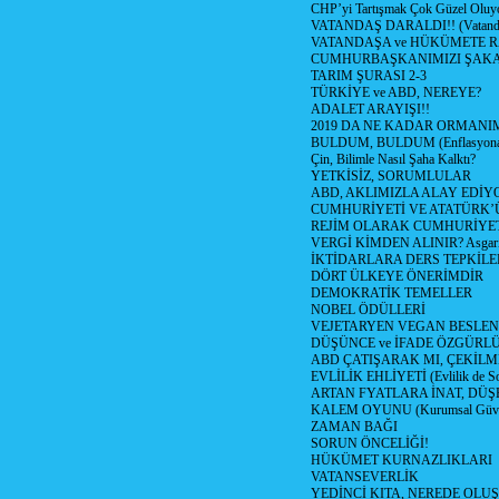
CHP’yi Tartışmak Çok Güzel Oluy
VATANDAŞ DARALDI!! (Vatandaş
VATANDAŞA ve HÜKÜMETE R
CUMHURBAŞKANIMIZI ŞAK
TARIM ŞURASI 2-3
TÜRKİYE ve ABD, NEREYE?
ADALET ARAYIŞI!!
2019 DA NE KADAR ORMANIM
BULDUM, BULDUM (Enflasyona 
Çin, Bilimle Nasıl Şaha Kalktı?
YETKİSİZ, SORUMLULAR
ABD, AKLIMIZLA ALAY EDİYO
CUMHURİYETİ VE ATATÜRK’
REJİM OLARAK CUMHURİYE
VERGİ KİMDEN ALINIR? Asgari 
İKTİDARLARA DERS TEPKİLE
DÖRT ÜLKEYE ÖNERİMDİR
DEMOKRATİK TEMELLER
NOBEL ÖDÜLLERİ
VEJETARYEN VEGAN BESLE
DÜŞÜNCE ve İFADE ÖZGÜRL
ABD ÇATIŞARAK MI, ÇEKİLME
EVLİLİK EHLİYETİ (Evlilik de Sor
ARTAN FYATLARA İNAT, DÜ
KALEM OYUNU (Kurumsal Güvenil
ZAMAN BAĞI
SORUN ÖNCELİĞİ!
HÜKÜMET KURNAZLIKLARI
VATANSEVERLİK
YEDİNCİ KITA, NEREDE OLU