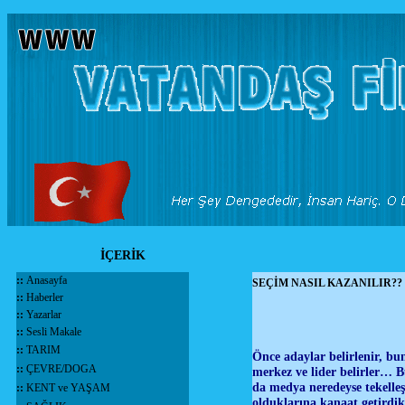
İÇERİK
::
Anasayfa
SEÇİM NASIL KAZANILIR??
::
Haberler
::
Yazarlar
::
Sesli Makale
::
TARIM
Önce adaylar belirlenir, bunu
::
ÇEVRE/DOGA
merkez ve lider belirler… B
da medya neredeyse tekelle
::
KENT ve YAŞAM
olduklarına kanaat getirdi