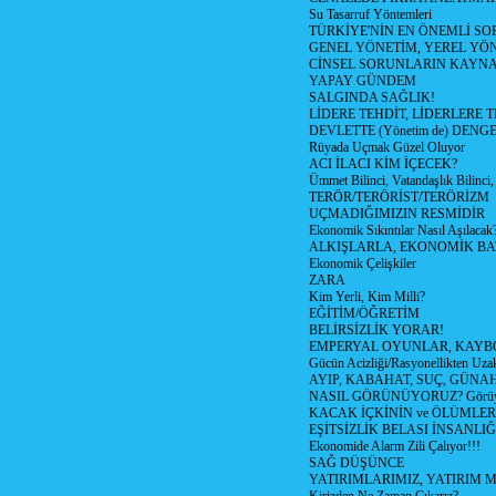
Su Tasarruf Yöntemleri
TÜRKİYE'NİN EN ÖNEMLİ SO
GENEL YÖNETİM, YEREL YÖ
CİNSEL SORUNLARIN KAYN
YAPAY GÜNDEM
SALGINDA SAĞLIK!
LİDERE TEHDİT, LİDERLERE 
DEVLETTE (Yönetim de) DENGE
Rüyada Uçmak Güzel Oluyor
ACI İLACI KİM İÇECEK?
Ümmet Bilinci, Vatandaşlık Bilinci, 
TERÖR/TERÖRİST/TERÖRİZM
UÇMADIĞIMIZIN RESMİDİR
Ekonomik Sıkıntılar Nasıl Aşılacak
ALKIŞLARLA, EKONOMİK BAT
Ekonomik Çelişkiler
ZARA
Kim Yerli, Kim Milli?
EĞİTİM/ÖĞRETİM
BELİRSİZLİK YORAR!
EMPERYAL OYUNLAR, KAYB
Gücün Acizliği/Rasyonellikten Uzak
AYIP, KABAHAT, SUÇ, GÜNAH (
NASIL GÖRÜNÜYORUZ? Görüyo
KACAK İÇKİNİN ve ÖLÜMLER
EŞİTSİZLİK BELASI İNSANL
Ekonomide Alarm Zili Çalıyor!!!
SAĞ DÜŞÜNCE
YATIRIMLARIMIZ, YATIRIM M