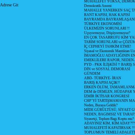
MUHALEFET YOKSA, DEMOK
Adrese Git
Demokratik Anomi
MAHALLE YANERKEN SAÇ T
RANT KAPISI, HAK KAPISI
BAYRAMDA BAYRAMLAŞAN
TÜRKİYE EKONOMİSİ
ÜLKEMİZİN SORUNLARI !!
Uçuyormuyuz, Düşüyormuyuz?
EN ÇOK TASARRUFU KİM YA
TARIM SORUNLARI ve ÇÖZÜ
İÇ CEPHEYİ TAHKİM ETME!
Siyasal ve Ekonomik Mantıktan Uz
İMAMOĞLU ADAYLIĞININ EN
EMEKLİLERE RAPOR, NEDEN
PYD - PKK İLİŞKİSİ !! BARIŞ 
DİN ve SOSYAL DEMORASİ
GÜNDEM
ABD- TÜRKİYE- İRAN
BARIŞ KAPISI AÇIK!!
ERKEN ÖLÜM, TAMAMLANMA
DEM ile DEMLEN, HÜDAPAR
İZMİR İKTİSAR KONGRESİ
CHP’Yİ TARTIŞMAMANIN MAL
Neden, Buraya Geldik?
MİDE GÜRÜLTÜSÜ, SİYAET 
NEDEN, BAGIMSIZ VE TARAF
Siyasetçi, Toplum Bagı Koptu mu?
ADAYINIZ KİM, KİM ADAY???
MUHALEFETİ KAPATIRSAK !!
TOPLUMUN TEMELİ ADALETTİ