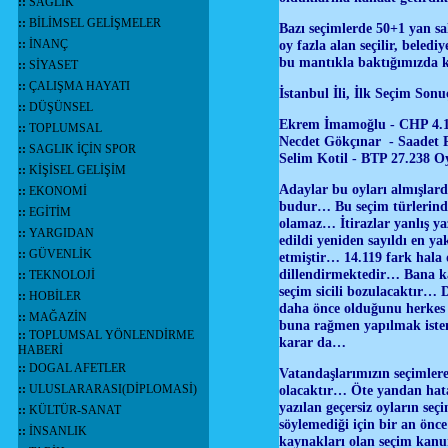
::
SAĞLIK
::
BİLİMSEL GELİŞMELER
Bazı seçimlerde 50+1 yan sa
::
İNANÇ
oy fazla alan seçilir, beled
bu mantıkla baktığımızda 
::
SİYASET
::
ÇALIŞMA HAYATI
İstanbul İli, İlk Seçim Sonu
::
DÜŞÜNSEL
Ekrem İmamoğlu - CHP 4.17
::
TOPLUMSAL
Necdet Gökçınar - Saadet
::
SAGLIK İÇİN SPOR
Selim Kotil - BTP 27.238 
::
KİŞİSEL GELİŞİM
Adaylar bu oyları almışlard
::
EKONOMİ
budur… Bu seçim türlerinde 
::
EGİTİM
olamaz… İtirazlar yanlış yaz
::
YARGIDAN
edildi yeniden sayıldı en ya
::
GÜVENLİK
etmiştir… 14.119 fark hala
dillendirmektedir… Bana kal
::
TEKNOLOJİ
seçim sicili bozulacaktır… 
::
HOBİLER
daha önce olduğunu herkes 
::
MAĞAZİN
buna rağmen yapılmak isten
::
TOPLUMSAL YÖNLENDİRME
karar da…
HABERİ
::
DOGAL AFETLER
Vatandaşlarımızın seçimlere
::
ULUSLARARASI(DİPLOMASİ)
olacaktır… Öte yandan hata 
yazılan geçersiz oyların se
::
KÜLTÜR-SANAT
söylemediği için bir an önce
::
İNSANLIK
kaynakları olan seçim kanun