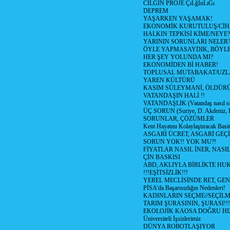
CILGIN PROJE ÇıLğInLıĞı
DEPREM
YAŞARKEN YAŞAMAK!
EKONOMİK KURUTULUŞ/Cİ
HALKIN TEPKİSİ KİME/NEYE?
YARININ SORUNLARI NELER
ÖYLE YAPMASAYDIK, BÖYLE
HER ŞEY YOLUNDA MI?
EKONOMİDEN Bİ HABER!
TOPLUSAL MUTABAKAT/UZL
YAREN KÜLTÜRÜ
KASIM SÜLEYMANİ, ÖLDÜR
VATANDAŞIN HALİ !!
VATANDAŞLIK (Vatandaş nasıl ol
ÜÇ SORUN (Suriye, D. Akdeniz, 
SORUNLAR, ÇÖZÜMLER
Kent Hayatını Kolaylaştıracak Basi
ASGARİ ÜCRET, ASGARİ GEÇ
SORUN YOK!! YOK MU?!
FİYATLAR NASIL İNER, NASI
ÇİN BASKISI
ABD, AKLIYLA BİRLİKTE HU
!!!EŞİTSİZLİK!!!
YEREL MECLİSİNDE RET, GEN
PİSA'da Başarısızlığın Nedenleri!
KADINLARIN SEÇME//SEÇİL
TARIM ŞURASININ, ŞURASI!!!
EKOLOJİK KAOSA DOĞRU HI
Üniversiteli İşsizlerimiz
DÜNYA ROBOTLAŞIYOR