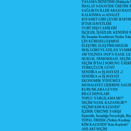
YASAMA DENETİMİ (Hakkıyla Me
İMALAT SANAYİDE ÜRETİM
SAĞLIKTA İLLER ARASI HAS
KALKINMA ve ADALET
KIYAMET GİBİ ÇEVRE RAPO
İFTAR DAVETLERİ
YURT DIŞI CAMİLERİ
İŞÇİLER, İŞSİZLER, KENDİN
Bu İnsanlar Kendilerini Neden Yak
ÇİN KÜRESELLEŞMESİ
ELEŞTİRİ, ELEŞTİRİLMEZLİK
HOŞ GÖRÜYE ATILAN YUMR
100 YILINDA 1919''A NASIL G
HUKUK, DEMOKRASİ, SEÇİM
SEÇİM İPTALİ SORUNU ÜZER
TÜRKÇÜLÜK GÜNÜ
SENDİKA ve İŞ HAYATI -2
SENDİKA ve İŞ HAYATI
EKONOMİK YÖNÜMÜZ
MUHALEFET LİDERİNE SALD
KURUMLARA GÜVEN
BİLGİ DEPOLARI
TOPLU YARGILAMA MI??
SEÇİM NASIL KAZANILIR??
SEÇİMİ KİM KAZANDI?
İÇERİK ÜRETME YARIŞI
Eşitsizlik, İnsanlığa Sosyolojik, Bi
TOPAL ÖRDEK (Yetkisi Kısılmış 
KİM KAZANDI? Kim Kaybetti?
AHLAKİ SEÇİM