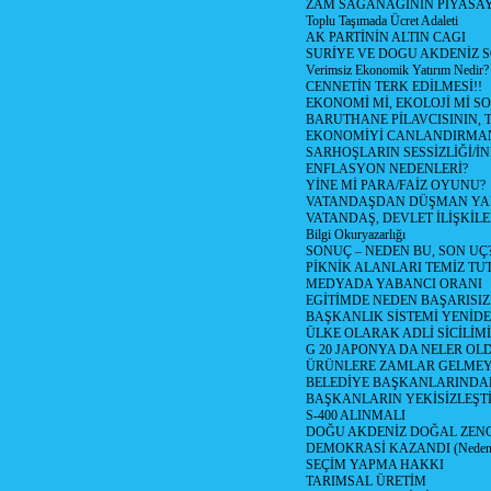
ZAM SAĞANAĞININ PİYASAY
Toplu Taşımada Ücret Adaleti
AK PARTİNİN ALTIN CAGI
SURİYE VE DOGU AKDENİZ 
Verimsiz Ekonomik Yatırım Nedir?
CENNETİN TERK EDİLMESİ!!
EKONOMİ Mİ, EKOLOJİ Mİ 
BARUTHANE PİLAVCISININ, 
EKONOMİYİ CANLANDIRMANI
SARHOŞLARIN SESSİZLİĞİ/İNİ
ENFLASYON NEDENLERİ?
YİNE Mİ PARA/FAİZ OYUNU?
VATANDAŞDAN DÜŞMAN Y
VATANDAŞ, DEVLET İLİŞKİLE
Bilgi Okuryazarlığı
SONUÇ – NEDEN BU, SON UÇ
PİKNİK ALANLARI TEMİZ TU
MEDYADA YABANCI ORANI
EGİTİMDE NEDEN BAŞARISIZ
BAŞKANLIK SİSTEMİ YENİDE
ÜLKE OLARAK ADLİ SİCİLİM
G 20 JAPONYA DA NELER OLDU? 
ÜRÜNLERE ZAMLAR GELMEYE B
BELEDİYE BAŞKANLARINDAN
BAŞKANLARIN YEKİSİZLEŞTİ
S-400 ALINMALI
DOĞU AKDENİZ DOĞAL ZENG
DEMOKRASİ KAZANDI (Neden D
SEÇİM YAPMA HAKKI
TARIMSAL ÜRETİM