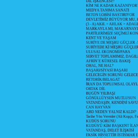
DİL İŞKENCESİ!!
KİM NE KADAR KAZANIYOR
MEDYA TANIMA SANATI
BETON LOBİSİ BASTIRIYOR
DEVLETİMİZ BÜYÜYOR MU,
(3 - A) AKIL > AHLAK > ADAL
MARKAYLA MI, MAKARNAYLA
PARTİLERİMİZE SEÇİMLİ KO
KENT VE YAŞAM
SURİYE DE MEŞRU GÜÇLER -
SURİYEDE Kİ MEŞRU GÜÇLE
ULUSAL EKONOMİ/PARA
SERVET TOPLAMIMIZ, DAGIL
AFRİN’E KÜRESEL BAKIŞ
OHAL, NE HAL?
BAŞARI/SİYASİ BAŞARI
GELECEGİN SORUNU GELECEK
RETORİK/BELAGAT
İRAN DA TOPLUMSAL OLAY
ORTAK DİL
BUGÜN YILBAŞI
GÖNÜLLÜYSEN MUTLUSUN
VATANDAŞIN, KENDİNİ SAV
CAN HAYVAN
ABD NEDEN YALNIZ KALDI?
Tarihe Yön Verenler (Ali Kuşçu, Fa
KUDÜS SORUNU
KUDÜS'Ü KİM BAŞKENT İLAN
VATANDAŞ, DELET İLİŞKİSİ
EKSİK HİSSETTİR İSTİSMAR 