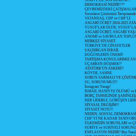
SURİYE DE SON DURUM!!!
DEMOKRASİ NEDİR!!??
ÇEVREMİZDEKİ ÇATIŞMALAR (S
Sorunların Çözümünü Tartışmamak
VATANDAŞ, CHP ve CHP’Lİ
ASGARİ ÜCRET 2024-2025 Z
YUSUF'LAR ÖLÜR, YUSUF’LA
ASGARİ ÜCRET, ASGARİ YAŞ
ANOMİ ve SAVRULAN TOPLU
MERKEZ SİYASET
TÜRKİYE’DE CİNAYETLER
SALDIRGAN İSRAİL
DÜĞÜNLERİN ÖNEMİ!
TARTIŞMA KONULARIMIZ AN
UÇARKEN DÜŞMEK!!
ATATÜRK'ÜN ASKERİ!!
KÖYDE, SAHNE
SORUN SARMALI VE ÇÖZÜML
SU, SORUNUMUZ!!
İnstagram Yasagı!
İSMAİL HANİYYE ÖLÜMÜ ve
BORÇ TAHSİLİNDE ŞAHİNLEŞ
HER LİDERLE, GÖRÜŞEN LİDE
SİYASAL DEGİŞİM!!
SİYASET NOTU!!
NEDEN, SOSYAL DEMOKRASİ
CHP’Yİ NE KADAR TANIYOR
ÜLKEMİZİN SORUNLARI ve 
SURİYE ve SURİYELİ SORUN
ENFLASYON NEDİR? Bizi Nasıl E