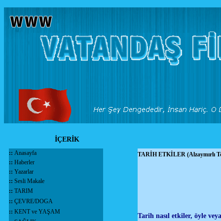
İÇERİK
::
Anasayfa
TARİH ETKİLER (Alzaymırlı T
::
Haberler
::
Yazarlar
::
Sesli Makale
::
TARIM
::
ÇEVRE/DOGA
::
KENT ve YAŞAM
Tarih nasıl etkiler, öyle vey