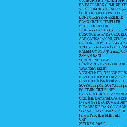
CUMHURİYETİ VE ATATÜRK’
REJİM OLARAK CUMHURİYE
VERGİ KİMDEN ALINIR? Asgari 
İKTİDARLARA DERS TEPKİLE
DÖRT ÜLKEYE ÖNERİMDİR
DEMOKRATİK TEMELLER
NOBEL ÖDÜLLERİ
VEJETARYEN VEGAN BESLE
DÜŞÜNCE ve İFADE ÖZGÜRL
ABD ÇATIŞARAK MI, ÇEKİLME
EVLİLİK EHLİYETİ (Evlilik de Sor
ARTAN FYATLARA İNAT, DÜ
KALEM OYUNU (Kurumsal Güvenil
ZAMAN BAĞI
SORUN ÖNCELİĞİ!
HÜKÜMET KURNAZLIKLARI
VATANSEVERLİK
YEDİNCİ KITA, NEREDE OLU
DEVLETLE İLİŞKİLERİMİZ - 2
DEVLETLE İLİŞKİLERİMİZ -1
SOSYALLEŞME, SOSYALLEŞ
EĞİTİMİN ÇIKTISI NE?
PARA KÜLTÜRÜ OLMAYANLA
ÜRETİME DAYANMAYAN REF
İNSAN NEYİ, KORUMALIDIR?
DİYARBAKIR DAN GELEN AN
SİYASAL HAYATIMIZ VE CHP
Parksız Park, Ilgaz Milli Parkı
CHP
2023 DEN, 2003’E