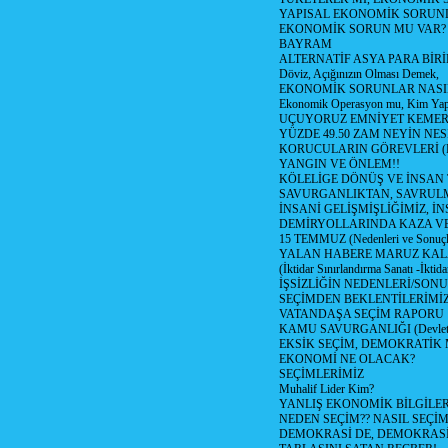
YAPISAL EKONOMİK SORUN
EKONOMİK SORUN MU VAR?
BAYRAM
ALTERNATİF ASYA PARA BİRİ
Döviz, Açığınızın Olması Demek,
EKONOMİK SORUNLAR NASIL
Ekonomik Operasyon mu, Kim Yap
UÇUYORUZ EMNİYET KEMERİN
YÜZDE 49.50 ZAM NEYİN NES
KORUCULARIN GÖREVLERİ (Polis
YANGIN VE ÖNLEM!!
KÖLELİGE DÖNÜŞ VE İNSAN 
SAVURGANLIKTAN, SAVRULM
İNSANİ GELİŞMİŞLİĞİMİZ, İ
DEMİRYOLLARINDA KAZA V
15 TEMMUZ (Nedenleri ve Sonuçl
YALAN HABERE MARUZ KA
(İktidar Sınırlandırma Sanatı -İktida
İŞSİZLİĞİN NEDENLERİ/SON
SEÇİMDEN BEKLENTİLERİMİZ
VATANDAŞA SEÇİM RAPORU
KAMU SAVURGANLIĞI (Devlet n
EKSİK SEÇİM, DEMOKRATİK 
EKONOMİ NE OLACAK?
SEÇİMLERİMİZ
Muhalif Lider Kim?
YANLIŞ EKONOMİK BİLGİLE
NEDEN SEÇİM?? NASIL SEÇİM
DEMOKRASİ DE, DEMOKRASİ