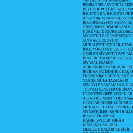
TARLASINI SATAN REÇBER!
BENİM ENFLASYONUM, SİZ
BEYHUDE POLİTİK TARTIŞMA
İLK 10'DA DA, İLK 100'DE D
(Döviz Artışı ve Nedenleri, Sorumlu
BİZE OPERASYON YAPAN HA
ÖNSEÇİMSİZ DEMORKASİ OL
HÜKÜMET DÜŞÜRMEK (Hükümet
SİYASETÇİ DİNLEME/ŞEÇME 
ÇİN NASIL UÇUYOR?
MUHALEFET İKTİDAR, DEMO
İLKE, YÖNTEM, DEGER = SEÇ
GERİLEN SİYASETİN PATLAM
BİNA ÜRETİR Mİ? (Üreten Bina, 
SİYASAL ESARET!!
AÇIK EKONOMİ Mİ, AÇIK EK
İKTİDAR PATİSİNE BİR KAÇ Ö
EKONOMİMİZ BETONLAŞTI M
YASTIK MÜLAHAZALARI!!
SEN ÖYLE YAŞAMASAN, O B
TOSYALI GENÇLER OKUMAY
ULUSÖTESİ OPERASYONLAR
ALLAH BELANIZI VERSİN Suriy
ULUSLAR KOMŞULUĞUMUZ
MUHALEFET KOALİSYONU/İT
SİYASETÇİLERİ KENDİ HALL
İNŞAAT EKONOMİ
KADIN, EVLİLİK, NİKÂH
KİMYASAL SALDIRI
MESLEK ODALARI VE SİVİL