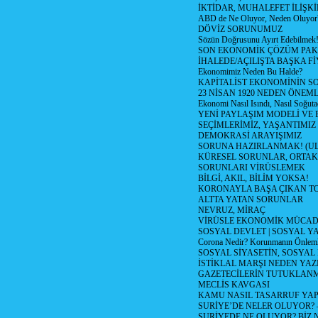
İKTİDAR, MUHALEFET İLİŞKİ
ABD de Ne Oluyor, Neden Oluyor
DÖVİZ SORUNUMUZ
Sözün Doğrusunu Ayırt Edebilmek
SON EKONOMİK ÇÖZÜM PAK
İHALEDE/AÇILIŞTA BAŞKA F
Ekonomimiz Neden Bu Halde?
KAPİTALİST EKONOMİNİN S
23 NİSAN 1920 NEDEN ÖNEML
Ekonomi Nasıl Isındı, Nasıl Soğuta
YENİ PAYLAŞIM MODELİ VE
SEÇİMLERİMİZ, YAŞANTIMIZ
DEMOKRASİ ARAYIŞIMIZ
SORUNA HAZIRLANMAK! (U
KÜRESEL SORUNLAR, ORTAK
SORUNLARI VİRÜSLEMEK
BİLGİ, AKIL, BİLİM YOKSA!
KORONAYLA BAŞA ÇIKAN TO
ALTTA YATAN SORUNLAR
NEVRUZ, MİRAÇ
VİRÜSLE EKONOMİK MÜCAD
SOSYAL DEVLET | SOSYAL Y
Corona Nedir? Korunmanın Önlemle
SOSYAL SİYASETİN, SOSYAL
İSTİKLAL MARŞI NEDEN YAZI
GAZETECİLERİN TUTUKLAN
MECLİS KAVGASI
KAMU NASIL TASARRUF YAP
SURİYE’DE NELER OLUYOR? – 1
SURİYEDE NE OLUYOR? BİZ 