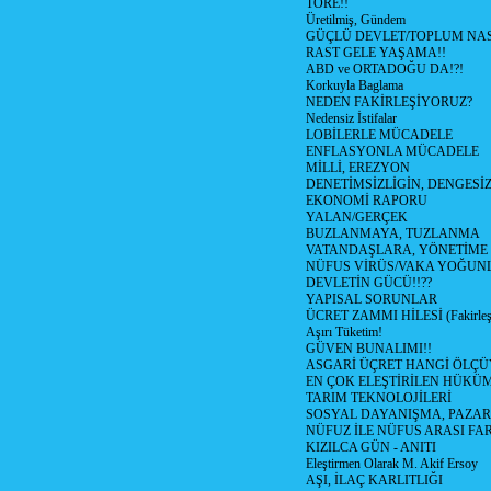
TÖRE!!
Üretilmiş, Gündem
GÜÇLÜ DEVLET/TOPLUM NAS
RAST GELE YAŞAMA!!
ABD ve ORTADOĞU DA!?!
Korkuyla Baglama
NEDEN FAKİRLEŞİYORUZ?
Nedensiz İstifalar
LOBİLERLE MÜCADELE
ENFLASYONLA MÜCADELE
MİLLİ, EREZYON
DENETİMSİZLİGİN, DENGESİZ
EKONOMİ RAPORU
YALAN/GERÇEK
BUZLANMAYA, TUZLANMA
VATANDAŞLARA, YÖNETİME
NÜFUS VİRÜS/VAKA YOĞUN
DEVLETİN GÜCÜ!!??
YAPISAL SORUNLAR
ÜCRET ZAMMI HİLESİ (Fakirle
Aşırı Tüketim!
GÜVEN BUNALIMI!!
ASGARİ ÜÇRET HANGİ ÖLÇÜ
EN ÇOK ELEŞTİRİLEN HÜKÜ
TARIM TEKNOLOJİLERİ
SOSYAL DAYANIŞMA, PAZAR
NÜFUZ İLE NÜFUS ARASI FA
KIZILCA GÜN - ANITI
Eleştirmen Olarak M. Akif Ersoy
AŞI, İLAÇ KARLITLIĞI