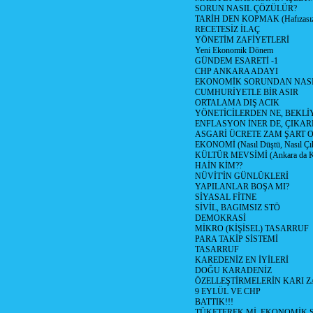
SORUN NASIL ÇÖZÜLÜR?
TARİH DEN KOPMAK (Hafızasız
RECETESİZ İLAÇ
YÖNETİM ZAFİYETLERİ
Yeni Ekonomik Dönem
GÜNDEM ESARETİ -1
CHP ANKARA ADAYI
EKONOMİK SORUNDAN NASIL
CUMHURİYETLE BİR ASIR
ORTALAMA DIŞ ACIK
YÖNETİCİLERDEN NE, BEKLİ
ENFLASYON İNER DE, ÇIKA
ASGARİ ÜCRETE ZAM ŞART O
EKONOMİ (Nasıl Düştü, Nasıl Çı
KÜLTÜR MEVSİMİ (Ankara da Kül
HAİN KİM??
NÜVİT'İN GÜNLÜKLERİ
YAPILANLAR BOŞA MI?
SİYASAL FİTNE
SİVİL, BAGIMSIZ STÖ
DEMOKRASİ
MİKRO (KİŞİSEL) TASARRUF
PARA TAKİP SİSTEMİ
TASARRUF
KAREDENİZ EN İYİLERİ
DOĞU KARADENİZ
ÖZELLEŞTİRMELERİN KARI Z
9 EYLÜL VE CHP
BATTIK!!!
TÜKETEREK Mİ, EKONOMİK 