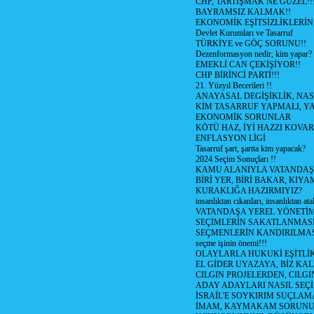
CHP, TARTIŞMAK NE GÜZEL!!
BAYRAMSIZ KALMAK!!
EKONOMİK EŞİTSİZLİKLERİN
Devlet Kurumları ve Tasarruf
TÜRKİYE ve GÖÇ SORUNU!!
Dezenformasyon nedir, kim yapar?
EMEKLİ CAN ÇEKİŞİYOR!!
CHP BİRİNCİ PARTİ!!!
21. Yüzyıl Becerileri !!
ANAYASAL DEGİŞİKLİK, NAS
KİM TASARRUF YAPMALI, YA
EKONOMİK SORUNLAR
KÖTÜ HAZ, İYİ HAZZI KOVAR?
ENFLASYON LİGİ
Tasarruf şart, şartta kim yapacak?
2024 Seçim Sonuçları !!
KAMU ALANIYLA VATANDAŞ
BİRİ YER, BİRİ BAKAR, KIYA
KURAKLIĞA HAZIRMIYIZ?
insanlıktan cıkanları, insanlıktan ata
VATANDAŞA YEREL YÖNETİ
SEÇİMLERİN SAKATLANMASI
SEÇMENLERİN KANDIRILMAS
seçme işinin önemi!!!
OLAYLARLA HUKUKİ EŞİTLİK 
EL GİDER UYAZAYA, BİZ KAL
CILGIN PROJELERDEN, CILGIN
ADAY ADAYLARI NASIL SEÇİ
İSRAİL'E SOYKIRIM SUÇLAMA
İMAM, KAYMAKAM SORUN