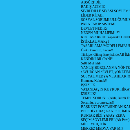
ABSÜRT DİL
BAKIŞ ACIMIZ
SİVRİ DİLLE SİYASİ SÖYLEM!
LİDER KİTABI
SOSYAL SORUMLULUĞUMUZ!
PARA TAKİP SİSTEMİ
DEVLET NEDİR?
NEDEN MUHALİFİM!!??
Kim TASARRUF Yapacak? Devlet m
İSTİKLAL MARŞI
TASARLAMA/MODELLEME/Ü
Öteki Yanımız, Kadın!!
Türkiye, Güneş Enerjisinde AB İkin
KENDİNİ BİL/TANI!!
SıRf MuHaliF
YANLIŞ BORÇLANMA YÖNTEM
sAVURGAN dEVLET, yÖNETİM
SOSYAL MEDYA VE AHLAK!!!
Konusuz Kalmak!!
İŞSİZLİK
VATANDAŞIN KUYRUK HİKA
İZSİZLİK!!
TEMEL SORUN!! (Aklı, Bilimi Dı
Sorumlu, Sorumsuzlar!!
BAŞKENT POSTASINDAN K
BELEDİYE BAŞKANI SEÇİMİ 
KURTAR BİZİ YAPAY ZEKA
SEÇİM SÖYLEMLERİ (Ak Parti)
MİLLİYETÇİLİK
MERKEZ MEDYA VAR MI?