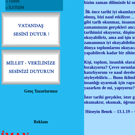
::
TARİH
bizim zaman dilimizde ki so
::
İLETİŞİM
İlk önce tarihi iyi okumlay
olmuş, bizi nasıl etkiliyor… 
gibi tarih okunmaz, insanın
zamanımızın gerçekleri anc
tarihimizi okuyoruz, düşün
okuyabiliriz, ama asıl işin
zamanımızı iyi okuyabilelim
dünya toplumlarını okuyacağ
yapabilecek kadar bir zihin
Kişi, toplum, insanlık olara
bırakıyoruz? Çevre sorunlar
hatırlıyorum ve nasıl derel
söyleyebiliriz… Bunu iklimle
insanlığı uyarmak için rapo
yazarken de mi, yapıyoru
Genç Yazarlarımız
İster tarihi gerçekler, iste
okumaktır, okumak, öğrenm
Hüseyin Benek – 13.1.19 – 
Reklam