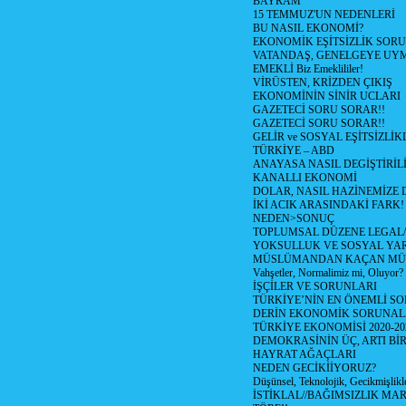
BAYRAM
15 TEMMUZ'UN NEDENLERİ
BU NASIL EKONOMİ?
EKONOMİK EŞİTSİZLİK SOR
VATANDAŞ, GENELGEYE UY
EMEKLİ Biz Emeklililer!
VİRÜSTEN, KRİZDEN ÇIKIŞ
EKONOMİNİN SİNİR UCLARI
GAZETECİ SORU SORAR!!
GAZETECİ SORU SORAR!!
GELİR ve SOSYAL EŞİTSİZLİK
TÜRKİYE – ABD
ANAYASA NASIL DEGİŞTİRİL
KANALLI EKONOMİ
DOLAR, NASIL HAZİNEMİZE D
İKİ ACIK ARASINDAKİ FARK!
NEDEN>SONUÇ
TOPLUMSAL DÜZENE LEGAL/
YOKSULLUK VE SOSYAL Y
MÜSLÜMANDAN KAÇAN MÜ
Vahşetler, Normalimiz mi, Oluyor?
İŞÇİLER VE SORUNLARI
TÜRKİYE’NİN EN ÖNEMLİ SO
DERİN EKONOMİK SORUNA
TÜRKİYE EKONOMİSİ 2020-20
DEMOKRASİNİN ÜÇ, ARTI Bİ
HAYRAT AĞAÇLARI
NEDEN GECİKİİYORUZ?
Düşünsel, Teknolojik, Gecikmişlikle
İSTİKLAL//BAĞIMSIZLIK MAR