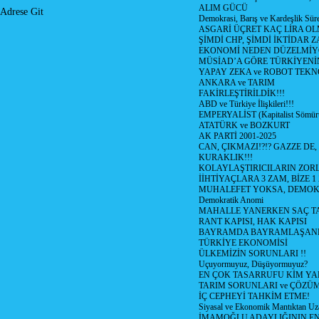
ALIM GÜCÜ
Adrese Git
Demokrasi, Barış ve Kardeşlik Süre
ASGARİ ÜÇRET KAÇ LİRA OL
ŞİMDİ CHP, ŞİMDİ İKTİDAR Z
EKONOMİ NEDEN DÜZELMİY
MÜSİAD’A GÖRE TÜRKİYENİ
YAPAY ZEKA ve ROBOT TEKN
ANKARA ve TARIM
FAKİRLEŞTİRİLDİK!!!
ABD ve Türkiye İlişkileri!!!
EMPERYALİST (Kapitalist Sömü
ATATÜRK ve BOZKURT
AK PARTİ 2001-2025
CAN, ÇIKMAZI!?!? GAZZE DE,
KURAKLIK!!!
KOLAYLAŞTIRICILARIN ZORL
İİHTİYAÇLARA 3 ZAM, BİZE 1
MUHALEFET YOKSA, DEMOK
Demokratik Anomi
MAHALLE YANERKEN SAÇ T
RANT KAPISI, HAK KAPISI
BAYRAMDA BAYRAMLAŞAN
TÜRKİYE EKONOMİSİ
ÜLKEMİZİN SORUNLARI !!
Uçuyormuyuz, Düşüyormuyuz?
EN ÇOK TASARRUFU KİM YA
TARIM SORUNLARI ve ÇÖZÜ
İÇ CEPHEYİ TAHKİM ETME!
Siyasal ve Ekonomik Mantıktan Uz
İMAMOĞLU ADAYLIĞININ EN