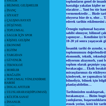
::
SAĞLIK
toplumların genel de insan
hastalığa yakalan kişiler ne
::
BİLİMSEL GELİŞMELER
olacaktır… Yani bu tür hasta
::
İNANÇ
vermemektedir… Bizde tarih
::
SİYASET
oluyorsa bize de o, olur… Ta
::
ÇALIŞMA HAYATI
ederek tarihin etkilemesini
::
DÜŞÜNSEL
Örnegin toplumsal hayatın i
::
TOPLUMSAL
sahibi olmuyor, bilimsel çal
::
SAGLIK İÇİN SPOR
yapmıyor… Kendisine iyi bir
::
KİŞİSEL GELİŞİM
10-20 yıl sonra yaşayacak 
::
EKONOMİ
İnsanlık tarihi de aynıdır,
::
EGİTİM
toplumumuzu değerlendirdiğ
::
YARGIDAN
ekonomik, teknik, teknoloj
::
GÜVENLİK
ediyorum alzaymırlı, yani 
toplum olarak geçmişte yaşad
::
TEKNOLOJİ
bırakacağız… Eksik bırakılmı
::
HOBİLER
mirasçılarımızı da etkileye
::
MAĞAZİN
içindeysek, ne yapmalıyız k
::
TOPLUMSAL YÖNLENDİRME
bilmeliyiz, bilmek için bilg
HABERİ
planlayabilelim…
::
DOGAL AFETLER
Tarihimizden uzaklaşırsak, a
::
ULUSLARARASI(DİPLOMASİ)
bırakamayız…. Bizim bugün h
::
KÜLTÜR-SANAT
yanlışlarını, başarısızlıkl
::
İNSANLIK
etmek yerine, kötü bir tarih