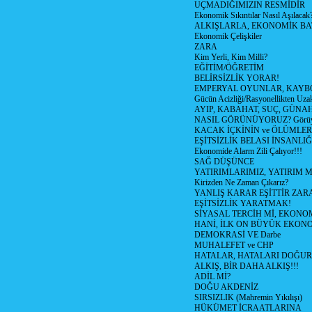
UÇMADIĞIMIZIN RESMİDİR
Ekonomik Sıkıntılar Nasıl Aşılacak
ALKIŞLARLA, EKONOMİK BAT
Ekonomik Çelişkiler
ZARA
Kim Yerli, Kim Milli?
EĞİTİM/ÖĞRETİM
BELİRSİZLİK YORAR!
EMPERYAL OYUNLAR, KAYB
Gücün Acizliği/Rasyonellikten Uzak
AYIP, KABAHAT, SUÇ, GÜNAH (
NASIL GÖRÜNÜYORUZ? Görüyo
KACAK İÇKİNİN ve ÖLÜMLER
EŞİTSİZLİK BELASI İNSANL
Ekonomide Alarm Zili Çalıyor!!!
SAĞ DÜŞÜNCE
YATIRIMLARIMIZ, YATIRIM M
Kirizden Ne Zaman Çıkarız?
YANLIŞ KARAR EŞİTTİR ZARA
EŞİTSİZLİK YARATMAK!
SİYASAL TERCİH Mİ, EKONO
HANİ, İLK ON BÜYÜK EKON
DEMOKRASİ VE Darbe
MUHALEFET ve CHP
HATALAR, HATALARI DOĞUR
ALKIŞ, BİR DAHA ALKIŞ!!!
ADİL Mİ?
DOĞU AKDENİZ
SIRSIZLIK (Mahremin Yıkılışı)
HÜKÜMET İCRAATLARINA