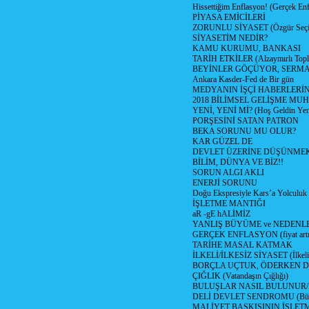
Hissettiğim Enflasyon! (Gerçek En
PİYASA EMİCİLERİ
ZORUNLU SİYASET (Özgür Seç
SİYASETİM NEDİR?
KAMU KURUMU, BANKASI
TARİH ETKİLER (Alzaymırlı Topl
BEYİNLER GÖÇÜYOR, SERM
Ankara Kasder-Fed de Bir gün
MEDYANIN İŞÇİ HABERLERİ
2018 BİLİMSEL GELİŞME MU
YENİ, YENİ Mİ? (Hoş Geldin Yeni
PORŞESİNİ SATAN PATRON
BEKA SORUNU MU OLUR?
KAR GÜZEL DE
DEVLET ÜZERİNE DÜŞÜNME
BİLİM, DÜNYA VE BİZ!!
SORUN ALGI AKLI
ENERJİ SORUNU
Doğu Ekspresiyle Kars’a Yolculuk
İŞLETME MANTIĞI
aR -gE hALİMİZ
YANLIŞ BÜYÜME ve NEDENLE
GERÇEK ENFLASYON (fiyat artış
TARİHE MASAL KATMAK
İLKELİ/İLKESİZ SİYASET (İlkeli/
BORÇLA UÇTUK, ÖDERKEN D
ÇIĞLIK (Vatandaşın Çığlığı)
BULUŞLAR NASIL BULUNUR
DELİ DEVLET SENDROMU (Büyük
MALİYET BASKISININ İŞLE