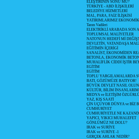
ELEŞTİRİNİN SONU MU?
TÜRKİYE - ABD İLİŞKİLERİ
BELEDİYE HİZMETLERİ
MAL, PARA, FAİZ İLİŞKİSİ
YATIRIMLARIMIZ EKONOMİK
Tarım Vadileri
ELEKTRİKLİ ARABADA SON
TOPLUMSAL MALİYETLER
NATO'NUN HEDEFİ Mİ DEĞİŞT
DEVLETİN, VATANDAŞA MAL
EĞİTİMİN İÇERİGİ
SANALİST, EKONOMİDEN RE
BETONLA, EKONOMİK BETO
MUHALİFLİK CİDDİ İŞTİR BE
EGİTİM
EGİTİM
TOPLU YARGILAMALARDA S
BATI, GÖZÜMÜZE BATIYOR!
BÜYÜK DEVLET NASIL OLUN
KÜLTÜR, BİLİM İNSANLARIM
MEDYA ve İLETİŞİM ÖZGÜRL
YAZ, KIŞ SAATİ
ÇİN UÇUYOR DÜNYA ve BİZ
CUMHURİYET
CUMHURİYETLE NE KAZAND
YAPICI, YIKICI MUHALEFET
GÖNLÜMÜZ NE DOLU?
IRAK ve SURİYE
IRAK ve SURİYE -1
GERÇEK AHLAK NEDİR?