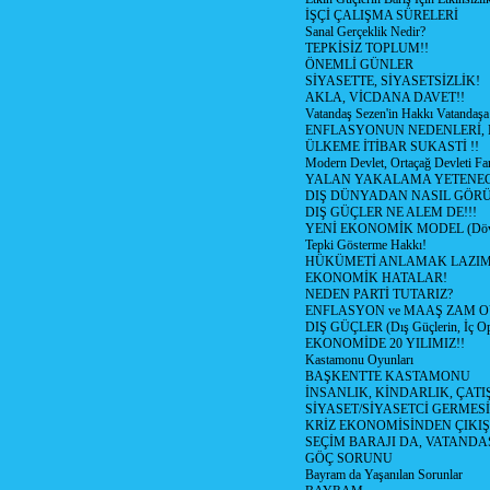
İŞÇİ ÇALIŞMA SÜRELERİ
Sanal Gerçeklik Nedir?
TEPKİSİZ TOPLUM!!
ÖNEMLİ GÜNLER
SİYASETTE, SİYASETSİZLİK!
AKLA, VİCDANA DAVET!!
Vatandaş Sezen'in Hakkı Vatandaşa
ENFLASYONUN NEDENLERİ, N
ÜLKEME İTİBAR SUKASTİ !!
Modern Devlet, Ortaçağ Devleti Far
YALAN YAKALAMA YETENEG
DIŞ DÜNYADAN NASIL GÖR
DIŞ GÜÇLER NE ALEM DE!!!
YENİ EKONOMİK MODEL (Dövize
Tepki Gösterme Hakkı!
HÜKÜMETİ ANLAMAK LAZI
EKONOMİK HATALAR!
NEDEN PARTİ TUTARIZ?
ENFLASYON ve MAAŞ ZAM 
DIŞ GÜÇLER (Dış Güçlerin, İç O
EKONOMİDE 20 YILIMIZ!!
Kastamonu Oyunları
BAŞKENTTE KASTAMONU
İNSANLIK, KİNDARLIK, ÇATI
SİYASET/SİYASETCİ GERMESİ
KRİZ EKONOMİSİNDEN ÇIKIŞ
SEÇİM BARAJI DA, VATANDAŞ
GÖÇ SORUNU
Bayram da Yaşanılan Sorunlar