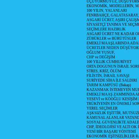
UÇUYORMUYUZ, DÜŞÜYORM
EKONOMİK, MODELLERİN, MA
100 YILIN, YALANLARI
FENRBAHÇE, GALATASARAY,
ASGARİ ÜCRET, AŞIRI ÇALIŞ
SİYASETÇİ TANIMA VE SEÇME
SEÇİMLERE HAZIRLIK
ASGARİ ÜCRET NE KADAR OLM
ZÜBÜKLER ve BÜRÜTÜSLER
EMEKLİ MAAŞLARINDA ADA
ÜCRETLER NEDEN DÜŞÜYOR
OĞLUM YUSUF,
CHP ve DEĞİŞİM
100 YILLIK CUMHURİYET
ORTA DOGUNUN İSRAİL SO
STRES, KRİZ, ÖLÜM
FİLİSTİN, İSRAİL SAVAŞI
SURİYEDE SİHA İLE SALDIRI
TARIM KAMPÜSÜ (Bakap)
KAZANMAK İSTEMEYEN MU
EMEKLİ MAAŞ ZAMMINDA A
YESEVİ ve KÖOĞLU KESİŞİM
TRÜKİYENİN EN ÖNEMLİ SO
YEREL SEÇİMLER
AŞKSIZLIK EŞİTTİR, MUTSUZ
KAMUSAL ALANLAR VATAND
SOSYAL GÜVENLİKTE ADALE
CHP, İDEOLOJİSİ VE ALTI OK 
YENİ BİR BAŞARI YÖNTEMİ
EKONOMİK EŞİTSİZLİKLER 