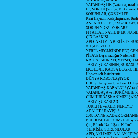
VATANDAŞIN HALİ !!
VATANDAŞLIK (Vatandaş nasıl ol
ÜÇ SORUN (Suriye, D. Akdeniz, 
SORUNLAR, ÇÖZÜMLER
Kent Hayatını Kolaylaştıracak Basi
ASGARİ ÜCRET, ASGARİ GEÇ
SORUN YOK!! YOK MU?!
FİYATLAR NASIL İNER, NASI
ÇİN BASKISI
ABD, AKLIYLA BİRLİKTE HU
!!!EŞİTSİZLİK!!!
YEREL MECLİSİNDE RET, GEN
PİSA'da Başarısızlığın Nedenleri!
KADINLARIN SEÇME//SEÇİL
TARIM ŞURASININ, ŞURASI!!!
EKOLOJİK KAOSA DOĞRU HI
Üniversiteli İşsizlerimiz
DÜNYA ROBOTLAŞIYOR
CHP’yi Tartışmak Çok Güzel Oluy
VATANDAŞ DARALDI!! (Vatandaş
VATANDAŞA ve HÜKÜMETE R
CUMHURBAŞKANIMIZI ŞAK
TARIM ŞURASI 2-3
TÜRKİYE ve ABD, NEREYE?
ADALET ARAYIŞI!!
2019 DA NE KADAR ORMANIM
BULDUM, BULDUM (Enflasyona 
Çin, Bilimle Nasıl Şaha Kalktı?
YETKİSİZ, SORUMLULAR
ABD, AKLIMIZLA ALAY EDİYO