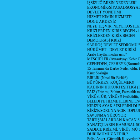
İŞSİZLİĞİMİZİN NEDENLERİ
EKONOMİK/SİYASAL/SOSYA
DEVLET YÖNETİMİ
HİZMET KİMİN HİZMETİ?
DOGU AKDENİZ
NEYE TEŞVİK, NEYE KÖSTEK
KRİZLERDEN KİRİZ BEGEN -1
KRİZLERDEN KİRİZ BEGEN
DEMOKRASİ KRİZİ
SARHOŞ DEVLET SEDROMU!!
HÜKÜMET - DEVLET KİRİZİ
Araba fiaytları neden uctu?
MESCİDLER (Ayasofyayı Kebir C
CEPHEDEN, CEPHEYE (Sorundan
15 Temmuz da Darbe Neden oldu, 
Kiriz Sözlüğü
BİRLİK (Nasıl Bir Birlik?)
BÜYÜRKEN, KÜÇÜLMEK!!
KADININ HUKUKİ EŞİTLİĞİ (İsta
FAİZ (Faiz mi, Zulüm, Faizsizlik m
VİRÜSTÜR, VİRÜS!! Fetöcüdür, 
BELEDİYE HİZMETLERİNE E
KİRİZİN AYAK SESLERİNİ D
KİRİZE/SORUNA ACIK TOPL
SAVUNMA YÜRÜYOR
TARTIŞMALARDAN KAÇAN Sİ
SANATÇILARIN KAMUSAL S
SADECE KRİZ Mİ, VİRÜS MÜ
DURUMUMUZ NEDİR,?
Polis, Asker, Güvenlik Kuvvetleri 