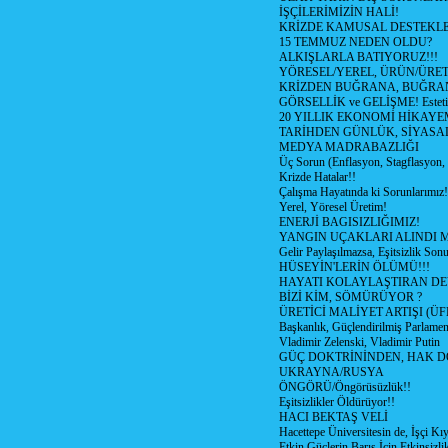
İŞÇİLERİMİZİN HALİ!
KRİZDE KAMUSAL DESTEKL
15 TEMMUZ NEDEN OLDU?
ALKIŞLARLA BATIYORUZ!!!
YÖRESEL/YEREL, ÜRÜN/ÜRE
KRİZDEN BUĞRANA, BUĞRA
GÖRSELLİK ve GELİŞME! Estetik m
20 YILLIK EKONOMİ HİKAYEM
TARİHDEN GÜNLÜK, SİYASA
MEDYA MADRABAZLIĞI
Üç Sorun (Enflasyon, Stagflasyon,
Krizde Hatalar!!
Çalışma Hayatında ki Sorunlarımız!
Yerel, Yöresel Üretim!
ENERJİ BAGISIZLIĞIMIZ!
YANGIN UÇAKLARI ALINDI M
Gelir Paylaşılmazsa, Eşitsizlik Sonu
HÜSEYİN'LERİN ÖLÜMÜ!!!
HAYATI KOLAYLAŞTIRAN D
BİZİ KİM, SÖMÜRÜYOR ?
ÜRETİCİ MALİYET ARTIŞI (ÜF
Başkanlık, Güçlendirilmiş Parlamen
Vladimir Zelenski, Vladimir Putin
GÜÇ DOKTRİNİNDEN, HAK D
UKRAYNA/RUSYA
ÖNGÖRÜ/Öngörüsüzlük!!
Eşitsizlikler Öldürüyor!!
HACI BEKTAŞ VELİ
Hacettepe Üniversitesin de, İşçi Kıy
Etkin Güçlerin Barış İçin Etkinsizlik