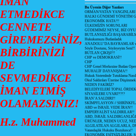
İMAN
Bu Üyenin Diğer Yazıları
ETMEDİKCE
ORMAN/VATAN YANGINLARI !
HALKI GÜNDEMİ YÖNETİM G
EKONOMİK HATA!!!
CENNETE
ÜLKEMİZİN SORUNLARI
GÜDEMİMİZ NEYSE, BİZ OYU
BUTLANSIZLIĞI BAŞARABİLM
GİREMEZSİNİZ,
Hukukumuzu Butlanladık
ANADOLU’DA BAYRAMLAR ve
Söyle Dostunu, Söyleyeyim Seni!!
BİRBİRİNİZİ
BUTLAN ÇIKIŞI!!!
CHP ve DEMOKRASİ!!
DE
CHP
CHP Genel Merkezine Butlan Oper
MUHALİF DAYANIŞMA!!
SEVMEDİKCE
Hukuk Sistemlnde Tutuklama Nasıl
Okul Saldırıları Üzerine Düşünmek
NEDEN FAKİRİZ?
İMAN ETMİŞ
BELEDİYELERİ TOPAL ÖRDE
SİYASİLERE UYARI?!?!?
İRAN’A SALDIRI!!
OLAMAZSINIZ!
SKİMPFLASYON // SHRİNKF
ABD ve İSRAİL VEDE İRAN!!
EMPERYALİST SALDIRILAR!!
ABD, İSRAİL SALDIRGANLIĞI
H.z. Muhammed
ÜRÜNLER, NEDEN UCUZ, NED
ALGILATILAN ALGILARLA, D
Vatandaşlık Hukuku Bozulunca!!
EKONOMİK EŞİTSİZLİKLER, 