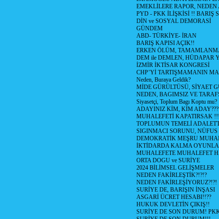
EMEKLİLERE RAPOR, NEDEN
PYD - PKK İLİŞKİSİ !! BARIŞ 
DİN ve SOSYAL DEMORASİ
GÜNDEM
ABD- TÜRKİYE- İRAN
BARIŞ KAPISI AÇIK!!
ERKEN ÖLÜM, TAMAMLANMA
DEM ile DEMLEN, HÜDAPAR
İZMİR İKTİSAR KONGRESİ
CHP’Yİ TARTIŞMAMANIN MAL
Neden, Buraya Geldik?
MİDE GÜRÜLTÜSÜ, SİYAET 
NEDEN, BAGIMSIZ VE TARAF
Siyasetçi, Toplum Bagı Koptu mu?
ADAYINIZ KİM, KİM ADAY???
MUHALEFETİ KAPATIRSAK !!
TOPLUMUN TEMELİ ADALETTİ
SIGINMACI SORUNU, NÜFUS
DEMOKRATİK MEŞRU MUHAL
İKTİDARDA KALMA OYUNLA
MUHALEFETE MUHALEFET H
ORTA DOGU ve SURİYE
2024 BİLİMSEL GELİŞMELER
NEDEN FAKİRLEŞTİK?!?!?
NEDEN FAKİRLEŞİYORUZ?!?!
SURİYE DE, BARIŞIN İNŞASI
ASGARİ ÜCRET HESABI!!??
HUKUK DEVLETİN ÇIKIŞ!!
SURİYE DE SON DURUM! PK