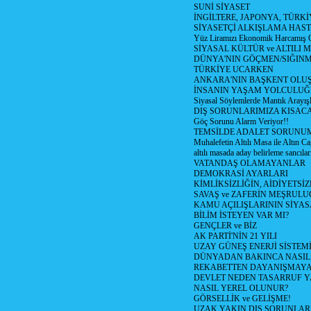
SUNİ SİYASET
İNGİLTERE, JAPONYA, TÜRK
SİYASETÇİ ALKIŞLAMA HAST
Yüz Liramızı Ekonomik Harcamış 
SİYASAL KÜLTÜR ve ALTILI 
DÜNYA'NIN GÖÇMEN/SIĞIN
TÜRKİYE UCARKEN
ANKARA'NIN BAŞKENT OLU
İNSANIN YAŞAM YOLCULU
Siyasal Söylemlerde Mantık Arayışl
DIŞ SORUNLARIMIZA KISACA
Göç Sorunu Alarm Veriyor!!
TEMSİLDE ADALET SORUNUM
Muhalefetin Altılı Masa ile Altın Ca
altılı masada aday belirleme sancılar
VATANDAŞ OLAMAYANLAR
DEMOKRASİ AYARLARI
KİMLİKSİZLİĞİN, AİDİYETSİ
SAVAŞ ve ZAFERİN MEŞRUL
KAMU AÇILIŞLARININ SİYAS
BİLİM İSTEYEN VAR MI?
GENÇLER ve BİZ
AK PARTİ'NİN 21 YILI
UZAY GÜNEŞ ENERJİ SİSTEM
DÜNYADAN BAKINCA NASI
REKABETTEN DAYANIŞMAY
DEVLET NEDEN TASARRUF 
NASIL YEREL OLUNUR?
GÖRSELLİK ve GELİŞME!
UZAK YAKIN DIŞ SORUNLAR