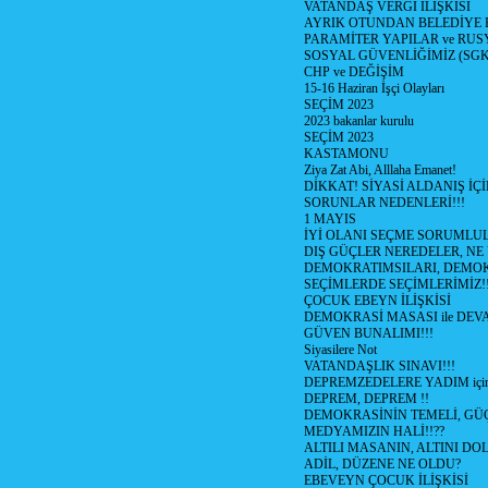
VATANDAŞ VERGİ İLİŞKİSİ
AYRIK OTUNDAN BELEDİYE
PARAMİTER YAPILAR ve RUS
SOSYAL GÜVENLİĞİMİZ (SGK
CHP ve DEĞİŞİM
15-16 Haziran İşçi Olayları
SEÇİM 2023
2023 bakanlar kurulu
SEÇİM 2023
KASTAMONU
Ziya Zat Abi, Alllaha Emanet!
DİKKAT! SİYASİ ALDANIŞ İÇİ
SORUNLAR NEDENLERİ!!!
1 MAYIS
İYİ OLANI SEÇME SORUMLU
DIŞ GÜÇLER NEREDELER, NE
DEMOKRATIMSILARI, DEMOK
SEÇİMLERDE SEÇİMLERİMİZ!
ÇOCUK EBEYN İLİŞKİSİ
DEMOKRASİ MASASI ile DEV
GÜVEN BUNALIMI!!!
Siyasilere Not
VATANDAŞLIK SINAVI!!!
DEPREMZEDELERE YADIM için
DEPREM, DEPREM !!
DEMOKRASİNİN TEMELİ, GÜÇ
MEDYAMIZIN HALİ!!??
ALTILI MASANIN, ALTINI D
ADİL, DÜZENE NE OLDU?
EBEVEYN ÇOCUK İLİŞKİSİ