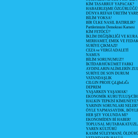
KİM TASARRUF YAPACAK?
HABAERLEŞME ÖZGÜRLÜĞÜN
DÜNYA REFAH ÜRETİM YARIŞ
BİLİM YOKSA!
BİR ÜLKE NASIL BATIRILIR?
Partilerimizin Demokrasi Karnesi
KİM FETÖCÜ?
İKLİM DEĞİŞİKLİĞİ VE KURA
MERHAMET, EMEK VE FEDA
SURİYE ÇIKMAZI!
CEZA ve VERGİ ADALETİ
NAMUS
BİLİM SORUNUMUZ!!
İKTİDAR/HÜKÜMET FARKI
AYDINLARIN/ALİMLERİN ZUL
SURİYE DE SON DURUM
VATANDAŞLIK
CILGIN PROJE ÇıLğInLıĞı
DEPREM
YAŞARKEN YAŞAMAK!
EKONOMİK KURUTULUŞ/Cİ
HALKIN TEPKİSİ KİME/NEYE?
YARININ SORUNLARI NELER
ÖYLE YAPMASAYDIK, BÖYLE
HER ŞEY YOLUNDA MI?
EKONOMİDEN Bİ HABER!
TOPLUSAL MUTABAKAT/UZL
YAREN KÜLTÜRÜ
KASIM SÜLEYMANİ, ÖLDÜR