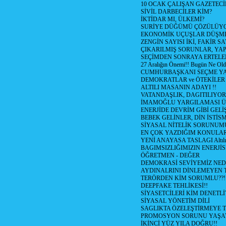
10 OCAK ÇALIŞAN GAZETEC
SİVİL DARBECİLER KİM?
İKTİDAR MI, ÜLKEMİ?
SURİYE DÜĞÜMÜ ÇÖZÜLÜY
EKONOMİK UÇUŞLAR DÜŞME
ZENGİN SAYISI İKİ, FAKİR S
ÇIKARILMIŞ SORUNLAR, YA
SEÇİMDEN SONRAYA ERTEL
27 Aralığın Önemi!! Bugün Ne Ol
CUMHURBAŞKANI SEÇME YA
DEMOKRATLAR ve ÖTEKİLER
ALTILI MASANIN ADAYI !!
VATANDAŞLIK, DAGITILIYOR
İMAMOĞLU YARGILAMASI Ü
ENERJİDE DEVRİM GİBİ GEL
BEBEK GELİNLER, DİN İSTİS
SİYASAL NİTELİK SORUNUM
EN ÇOK YAZDIĞIM KONULA
YENİ ANAYASA TASLAGI Altılı
BAGIMSIZLIĞIMIZIN ENERJİS
ÖĞRETMEN - DEĞER
DEMOKRASİ SEVİYEMİZ NED
AYDINALRINI DİNLEMEYEN
TERÖRDEN KİM SORUMLU??!
DEEPFAKE TEHLİKESİ!!
SİYASETCİLERİ KİM DENETL
SİYASAL YÖNETİM DİLİ
SAGLIKTA ÖZELEŞTİRMEYE T
PROMOSYON SORUNU YAŞA
İKİNCİ YÜZ YILA DOĞRU!!