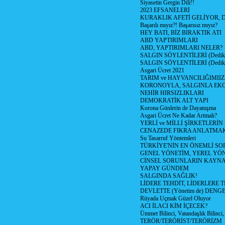
Siyasetin Gergin Dili!!
2023 EFSANELERİ
KURAKLIK AFETİ GELİYOR, 
Başarılı mıyız?! Başarısız mıyız?
HEY BATI, BİZ BIRAKTIK ATI
ABD YAPTIRIMLARI
ABD, YAPTIRIMLARI NELER?
SALGIN SÖYLENTİLERİ (Dediko
SALGIN SÖYLENTİLERİ (Dediko
Asgari Ücret 2021
TARIM ve HAYVANCILIĞIMII
KORONOYLA, SALGINLA EK
NEHİR HIRSIZLIKLARI
DEMOKRATİK ALT YAPI
Korona Günlerin de Dayanışma
Asgari Ücret Ne Kadar Artmalı?
YERLİ ve MİLLİ ŞİRKETLERİ
CENAZEDE FIKRA ANLATMA
Su Tasarruf Yöntemleri
TÜRKİYE'NİN EN ÖNEMLİ SO
GENEL YÖNETİM, YEREL YÖ
CİNSEL SORUNLARIN KAYN
YAPAY GÜNDEM
SALGINDA SAĞLIK!
LİDERE TEHDİT, LİDERLERE 
DEVLETTE (Yönetim de) DENGE
Rüyada Uçmak Güzel Oluyor
ACI İLACI KİM İÇECEK?
Ümmet Bilinci, Vatandaşlık Bilinci, 
TERÖR/TERÖRİST/TERÖRİZM