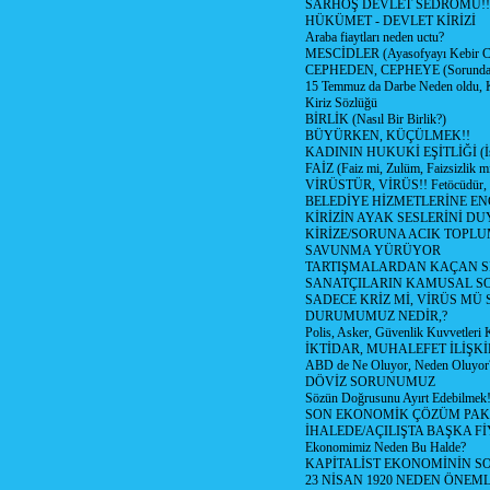
SARHOŞ DEVLET SEDROMU!!
HÜKÜMET - DEVLET KİRİZİ
Araba fiaytları neden uctu?
MESCİDLER (Ayasofyayı Kebir C
CEPHEDEN, CEPHEYE (Sorundan
15 Temmuz da Darbe Neden oldu, 
Kiriz Sözlüğü
BİRLİK (Nasıl Bir Birlik?)
BÜYÜRKEN, KÜÇÜLMEK!!
KADININ HUKUKİ EŞİTLİĞİ (İsta
FAİZ (Faiz mi, Zulüm, Faizsizlik m
VİRÜSTÜR, VİRÜS!! Fetöcüdür, 
BELEDİYE HİZMETLERİNE E
KİRİZİN AYAK SESLERİNİ D
KİRİZE/SORUNA ACIK TOPL
SAVUNMA YÜRÜYOR
TARTIŞMALARDAN KAÇAN Sİ
SANATÇILARIN KAMUSAL S
SADECE KRİZ Mİ, VİRÜS MÜ
DURUMUMUZ NEDİR,?
Polis, Asker, Güvenlik Kuvvetleri 
İKTİDAR, MUHALEFET İLİŞKİ
ABD de Ne Oluyor, Neden Oluyor
DÖVİZ SORUNUMUZ
Sözün Doğrusunu Ayırt Edebilmek
SON EKONOMİK ÇÖZÜM PAK
İHALEDE/AÇILIŞTA BAŞKA F
Ekonomimiz Neden Bu Halde?
KAPİTALİST EKONOMİNİN S
23 NİSAN 1920 NEDEN ÖNEML