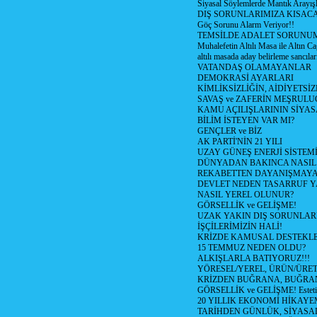
Siyasal Söylemlerde Mantık Arayışl
DIŞ SORUNLARIMIZA KISACA
Göç Sorunu Alarm Veriyor!!
TEMSİLDE ADALET SORUNUM
Muhalefetin Altılı Masa ile Altın Ca
altılı masada aday belirleme sancılar
VATANDAŞ OLAMAYANLAR
DEMOKRASİ AYARLARI
KİMLİKSİZLİĞİN, AİDİYETSİ
SAVAŞ ve ZAFERİN MEŞRUL
KAMU AÇILIŞLARININ SİYAS
BİLİM İSTEYEN VAR MI?
GENÇLER ve BİZ
AK PARTİ'NİN 21 YILI
UZAY GÜNEŞ ENERJİ SİSTEM
DÜNYADAN BAKINCA NASI
REKABETTEN DAYANIŞMAY
DEVLET NEDEN TASARRUF 
NASIL YEREL OLUNUR?
GÖRSELLİK ve GELİŞME!
UZAK YAKIN DIŞ SORUNLAR
İŞÇİLERİMİZİN HALİ!
KRİZDE KAMUSAL DESTEKL
15 TEMMUZ NEDEN OLDU?
ALKIŞLARLA BATIYORUZ!!!
YÖRESEL/YEREL, ÜRÜN/ÜRE
KRİZDEN BUĞRANA, BUĞRA
GÖRSELLİK ve GELİŞME! Estetik m
20 YILLIK EKONOMİ HİKAYEM
TARİHDEN GÜNLÜK, SİYASA