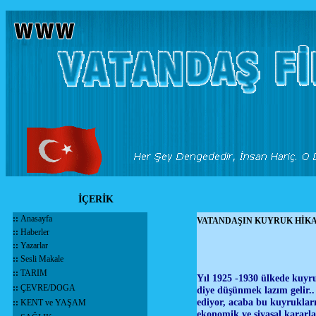
İÇERİK
::
Anasayfa
VATANDAŞIN KUYRUK HİKA
::
Haberler
::
Yazarlar
::
Sesli Makale
::
TARIM
Yıl 1925 -1930 ülkede kuyru
::
ÇEVRE/DOGA
diye düşünmek lazım gelir.
ediyor, acaba bu kuyruklar
::
KENT ve YAŞAM
ekonomik ve siyasal kararl