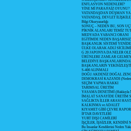
ENFLASYON NEDENLERİ?
YİNE Mİ PARA/FAİZ OYUNU?
VATANDAŞDAN DÜŞMAN Y
VATANDAŞ, DEVLET İLİŞKİLE
Bilgi Okuryazarlığı
SONUÇ – NEDEN BU, SON UÇ
PİKNİK ALANLARI TEMİZ TU
MEDYADA YABANCI ORANI
EGİTİMDE NEDEN BAŞARISIZ
BAŞKANLIK SİSTEMİ YENİDE
ÜLKE OLARAK ADLİ SİCİLİM
G 20 JAPONYA DA NELER OLDU? 
ÜRÜNLERE ZAMLAR GELMEYE B
BELEDİYE BAŞKANLARINDAN
BAŞKANLARIN YEKİSİZLEŞTİ
S-400 ALINMALI
DOĞU AKDENİZ DOĞAL ZENG
DEMOKRASİ KAZANDI (Neden D
SEÇİM YAPMA HAKKI
TARIMSAL ÜRETİM
YASAMA DENETİMİ (Hakkıyla Me
İMALAT SANAYİDE ÜRETİM
SAĞLIKTA İLLER ARASI HAS
KALKINMA ve ADALET
KIYAMET GİBİ ÇEVRE RAPO
İFTAR DAVETLERİ
YURT DIŞI CAMİLERİ
İŞÇİLER, İŞSİZLER, KENDİN
Bu İnsanlar Kendilerini Neden Yak