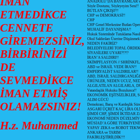
İMAN
ANADOLU’DA BAYRAMLAR ve
Söyle Dostunu, Söyleyeyim Seni!!
ETMEDİKCE
BUTLAN ÇIKIŞI!!!
CHP ve DEMOKRASİ!!
CHP
CENNETE
CHP Genel Merkezine Butlan Oper
MUHALİF DAYANIŞMA!!
Hukuk Sistemlnde Tutuklama Nasıl
GİREMEZSİNİZ,
Okul Saldırıları Üzerine Düşünmek
NEDEN FAKİRİZ?
BELEDİYELERİ TOPAL ÖRDE
BİRBİRİNİZİ
SİYASİLERE UYARI?!?!?
İRAN’A SALDIRI!!
SKİMPFLASYON // SHRİNKF
DE
ABD ve İSRAİL VEDE İRAN!!
EMPERYALİST SALDIRILAR!!
SEVMEDİKCE
ABD, İSRAİL SALDIRGANLIĞI
ÜRÜNLER, NEDEN UCUZ, NED
ALGILATILAN ALGILARLA, D
İMAN ETMİŞ
Vatandaşlık Hukuku Bozulunca!!
EKONOMİK EŞİTSİZLİKLER, 
ALIM GÜCÜ
OLAMAZSINIZ!
Demokrasi, Barış ve Kardeşlik Süre
ASGARİ ÜÇRET KAÇ LİRA OL
ŞİMDİ CHP, ŞİMDİ İKTİDAR Z
EKONOMİ NEDEN DÜZELMİY
H.z. Muhammed
MÜSİAD’A GÖRE TÜRKİYENİ
YAPAY ZEKA ve ROBOT TEKN
ANKARA ve TARIM
FAKİRLEŞTİRİLDİK!!!