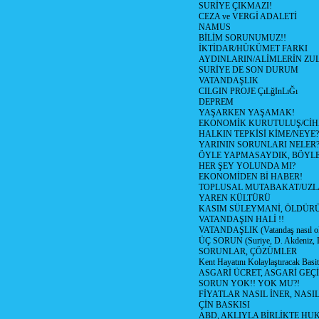
SURİYE ÇIKMAZI!
CEZA ve VERGİ ADALETİ
NAMUS
BİLİM SORUNUMUZ!!
İKTİDAR/HÜKÜMET FARKI
AYDINLARIN/ALİMLERİN ZUL
SURİYE DE SON DURUM
VATANDAŞLIK
CILGIN PROJE ÇıLğInLıĞı
DEPREM
YAŞARKEN YAŞAMAK!
EKONOMİK KURUTULUŞ/Cİ
HALKIN TEPKİSİ KİME/NEYE?
YARININ SORUNLARI NELER
ÖYLE YAPMASAYDIK, BÖYLE
HER ŞEY YOLUNDA MI?
EKONOMİDEN Bİ HABER!
TOPLUSAL MUTABAKAT/UZL
YAREN KÜLTÜRÜ
KASIM SÜLEYMANİ, ÖLDÜR
VATANDAŞIN HALİ !!
VATANDAŞLIK (Vatandaş nasıl ol
ÜÇ SORUN (Suriye, D. Akdeniz, 
SORUNLAR, ÇÖZÜMLER
Kent Hayatını Kolaylaştıracak Basi
ASGARİ ÜCRET, ASGARİ GEÇ
SORUN YOK!! YOK MU?!
FİYATLAR NASIL İNER, NASI
ÇİN BASKISI
ABD, AKLIYLA BİRLİKTE HU