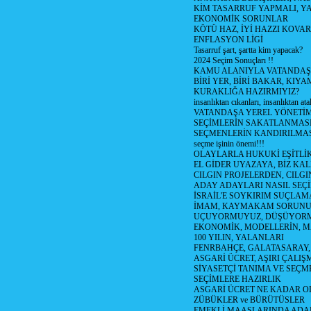
KİM TASARRUF YAPMALI, YA
EKONOMİK SORUNLAR
KÖTÜ HAZ, İYİ HAZZI KOVAR?
ENFLASYON LİGİ
Tasarruf şart, şartta kim yapacak?
2024 Seçim Sonuçları !!
KAMU ALANIYLA VATANDAŞ
BİRİ YER, BİRİ BAKAR, KIYA
KURAKLIĞA HAZIRMIYIZ?
insanlıktan cıkanları, insanlıktan ata
VATANDAŞA YEREL YÖNETİ
SEÇİMLERİN SAKATLANMASI
SEÇMENLERİN KANDIRILMAS
seçme işinin önemi!!!
OLAYLARLA HUKUKİ EŞİTLİK 
EL GİDER UYAZAYA, BİZ KAL
CILGIN PROJELERDEN, CILGIN
ADAY ADAYLARI NASIL SEÇİ
İSRAİL'E SOYKIRIM SUÇLAMA
İMAM, KAYMAKAM SORUN
UÇUYORMUYUZ, DÜŞÜYORM
EKONOMİK, MODELLERİN, MA
100 YILIN, YALANLARI
FENRBAHÇE, GALATASARAY,
ASGARİ ÜCRET, AŞIRI ÇALIŞ
SİYASETÇİ TANIMA VE SEÇME
SEÇİMLERE HAZIRLIK
ASGARİ ÜCRET NE KADAR OLM
ZÜBÜKLER ve BÜRÜTÜSLER
EMEKLİ MAAŞLARINDA ADA