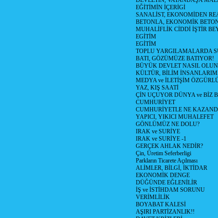
DEVLETİN, VATANDAŞA MAL
EĞİTİMİN İÇERİGİ
SANALİST, EKONOMİDEN RE
BETONLA, EKONOMİK BETO
MUHALİFLİK CİDDİ İŞTİR BE
EGİTİM
EGİTİM
TOPLU YARGILAMALARDA S
BATI, GÖZÜMÜZE BATIYOR!
BÜYÜK DEVLET NASIL OLUN
KÜLTÜR, BİLİM İNSANLARIM
MEDYA ve İLETİŞİM ÖZGÜRL
YAZ, KIŞ SAATİ
ÇİN UÇUYOR DÜNYA ve BİZ
CUMHURİYET
CUMHURİYETLE NE KAZAND
YAPICI, YIKICI MUHALEFET
GÖNLÜMÜZ NE DOLU?
IRAK ve SURİYE
IRAK ve SURİYE -1
GERÇEK AHLAK NEDİR?
Çin, Üretim Seferberligi
Parkların Ticarete Açılması
ALİMLER, BİLGİ, İKTİDAR
EKONOMİK DENGE
DÜĞÜNDE EĞLENİLİR
İŞ ve İSTİHDAM SORUNU
VERİMLİLİK
BOYABAT KALESİ
AŞIRI PARTİZANLIK!!