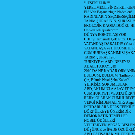
!!!EŞİTSİZLİK!!!
YEREL MECLİSİNDE RET, GEN
PİSA'da Başarısızlığın Nedenleri!
KADINLARIN SEÇME//SEÇİL
TARIM ŞURASININ, ŞURASI!!!
EKOLOJİK KAOSA DOĞRU HI
Üniversiteli İşsizlerimiz
DÜNYA ROBOTLAŞIYOR
CHP’yi Tartışmak Çok Güzel Oluy
VATANDAŞ DARALDI!! (Vatandaş
VATANDAŞA ve HÜKÜMETE R
CUMHURBAŞKANIMIZI ŞAK
TARIM ŞURASI 2-3
TÜRKİYE ve ABD, NEREYE?
ADALET ARAYIŞI!!
2019 DA NE KADAR ORMANIM
BULDUM, BULDUM (Enflasyona 
Çin, Bilimle Nasıl Şaha Kalktı?
YETKİSİZ, SORUMLULAR
ABD, AKLIMIZLA ALAY EDİYO
CUMHURİYETİ VE ATATÜRK’
REJİM OLARAK CUMHURİYE
VERGİ KİMDEN ALINIR? Asgari 
İKTİDARLARA DERS TEPKİLE
DÖRT ÜLKEYE ÖNERİMDİR
DEMOKRATİK TEMELLER
NOBEL ÖDÜLLERİ
VEJETARYEN VEGAN BESLE
DÜŞÜNCE ve İFADE ÖZGÜRL
ABD ÇATIŞARAK MI, ÇEKİLME