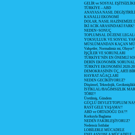
GELİR ve SOSYAL EŞİTSİZLİK
TÜRKİYE – ABD
ANAYASA NASIL DEGİŞTİRİL
KANALLI EKONOMİ
DOLAR, NASIL HAZİNEMİZE D
İKİ ACIK ARASINDAKİ FARK!
NEDEN>SONUÇ
TOPLUMSAL DÜZENE LEGAL/
YOKSULLUK VE SOSYAL Y
MÜSLÜMANDAN KAÇAN MÜ
Vahşetler, Normalimiz mi, Oluyor?
İŞÇİLER VE SORUNLARI
TÜRKİYE’NİN EN ÖNEMLİ SO
DERİN EKONOMİK SORUNA
TÜRKİYE EKONOMİSİ 2020-20
DEMOKRASİNİN ÜÇ, ARTI Bİ
HAYRAT AĞAÇLARI
NEDEN GECİKİİYORUZ?
Düşünsel, Teknolojik, Gecikmişlikle
İSTİKLAL//BAĞIMSIZLIK MAR
TÖRE!!
Üretilmiş, Gündem
GÜÇLÜ DEVLET/TOPLUM NAS
RAST GELE YAŞAMA!!
ABD ve ORTADOĞU DA!?!
Korkuyla Baglama
NEDEN FAKİRLEŞİYORUZ?
Nedensiz İstifalar
LOBİLERLE MÜCADELE
ENFLASYONLA MÜCADELE