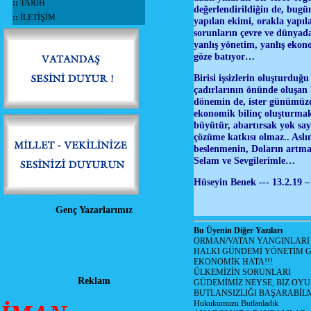
::
TARİH
değerlendirildiğin de, bug
::
İLETİŞİM
yapılan ekimi, orakla yapı
sorunların çevre ve dünyada
yanlış yönetim, yanlış ekon
göze batıyor…
Birisi işsizlerin oluşturduğ
çadırlarının önünde oluşan 
dönemin de, ister günümüzde
ekonomik bilinç oluşturmak i
büyütür, abartırsak yok s
çözüme katkısı olmaz.. Aslı
beslenmenin, Doların artmas
Selam ve Sevgilerimle…
Hüseyin Benek --- 13.2.19 –
Genç Yazarlarımız
Bu Üyenin Diğer Yazıları
ORMAN/VATAN YANGINLARI !
HALKI GÜNDEMİ YÖNETİM G
EKONOMİK HATA!!!
ÜLKEMİZİN SORUNLARI
Reklam
GÜDEMİMİZ NEYSE, BİZ OYU
BUTLANSIZLIĞI BAŞARABİLM
Hukukumuzu Butlanladık