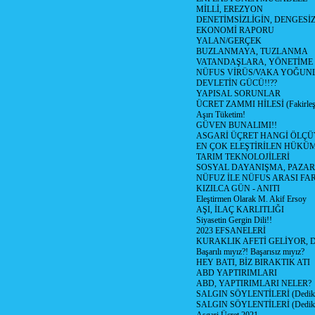
MİLLİ, EREZYON
DENETİMSİZLİGİN, DENGESİZ
EKONOMİ RAPORU
YALAN/GERÇEK
BUZLANMAYA, TUZLANMA
VATANDAŞLARA, YÖNETİME
NÜFUS VİRÜS/VAKA YOĞUN
DEVLETİN GÜCÜ!!??
YAPISAL SORUNLAR
ÜCRET ZAMMI HİLESİ (Fakirle
Aşırı Tüketim!
GÜVEN BUNALIMI!!
ASGARİ ÜÇRET HANGİ ÖLÇÜ
EN ÇOK ELEŞTİRİLEN HÜKÜ
TARIM TEKNOLOJİLERİ
SOSYAL DAYANIŞMA, PAZAR
NÜFUZ İLE NÜFUS ARASI FA
KIZILCA GÜN - ANITI
Eleştirmen Olarak M. Akif Ersoy
AŞI, İLAÇ KARLITLIĞI
Siyasetin Gergin Dili!!
2023 EFSANELERİ
KURAKLIK AFETİ GELİYOR, 
Başarılı mıyız?! Başarısız mıyız?
HEY BATI, BİZ BIRAKTIK ATI
ABD YAPTIRIMLARI
ABD, YAPTIRIMLARI NELER?
SALGIN SÖYLENTİLERİ (Dediko
SALGIN SÖYLENTİLERİ (Dediko