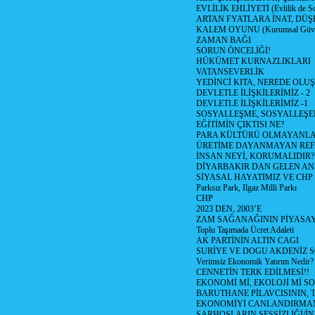
EVLİLİK EHLİYETİ (Evlilik de Sor
ARTAN FYATLARA İNAT, DÜ
KALEM OYUNU (Kurumsal Güvenil
ZAMAN BAĞI
SORUN ÖNCELİĞİ!
HÜKÜMET KURNAZLIKLARI
VATANSEVERLİK
YEDİNCİ KITA, NEREDE OLU
DEVLETLE İLİŞKİLERİMİZ - 2
DEVLETLE İLİŞKİLERİMİZ -1
SOSYALLEŞME, SOSYALLEŞ
EĞİTİMİN ÇIKTISI NE?
PARA KÜLTÜRÜ OLMAYANLA
ÜRETİME DAYANMAYAN REF
İNSAN NEYİ, KORUMALIDIR?
DİYARBAKIR DAN GELEN AN
SİYASAL HAYATIMIZ VE CHP
Parksız Park, Ilgaz Milli Parkı
CHP
2023 DEN, 2003’E
ZAM SAĞANAĞININ PİYASAY
Toplu Taşımada Ücret Adaleti
AK PARTİNİN ALTIN CAGI
SURİYE VE DOGU AKDENİZ 
Verimsiz Ekonomik Yatırım Nedir?
CENNETİN TERK EDİLMESİ!!
EKONOMİ Mİ, EKOLOJİ Mİ 
BARUTHANE PİLAVCISININ, 
EKONOMİYİ CANLANDIRMANI
SARHOŞLARIN SESSİZLİĞİ/İNİ