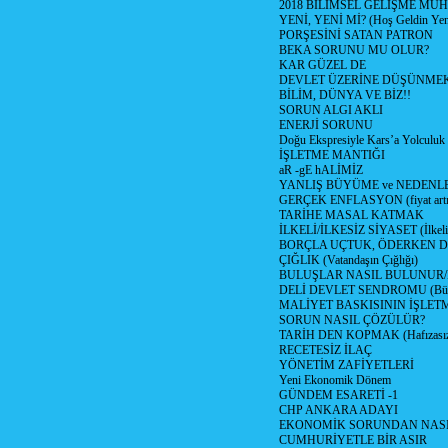
2018 BİLİMSEL GELİŞME MU
YENİ, YENİ Mİ? (Hoş Geldin Yeni
PORŞESİNİ SATAN PATRON
BEKA SORUNU MU OLUR?
KAR GÜZEL DE
DEVLET ÜZERİNE DÜŞÜNME
BİLİM, DÜNYA VE BİZ!!
SORUN ALGI AKLI
ENERJİ SORUNU
Doğu Ekspresiyle Kars’a Yolculuk
İŞLETME MANTIĞI
aR -gE hALİMİZ
YANLIŞ BÜYÜME ve NEDENLE
GERÇEK ENFLASYON (fiyat artış
TARİHE MASAL KATMAK
İLKELİ/İLKESİZ SİYASET (İlkeli/
BORÇLA UÇTUK, ÖDERKEN D
ÇIĞLIK (Vatandaşın Çığlığı)
BULUŞLAR NASIL BULUNUR
DELİ DEVLET SENDROMU (Büyük
MALİYET BASKISININ İŞLE
SORUN NASIL ÇÖZÜLÜR?
TARİH DEN KOPMAK (Hafızasız
RECETESİZ İLAÇ
YÖNETİM ZAFİYETLERİ
Yeni Ekonomik Dönem
GÜNDEM ESARETİ -1
CHP ANKARA ADAYI
EKONOMİK SORUNDAN NASIL
CUMHURİYETLE BİR ASIR