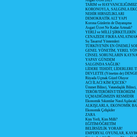
Asgari Ücret 2021
TARIM ve HAYVANCILIĞIMII
KORONOYLA, SALGINLA EK
NEHİR HIRSIZLIKLARI
DEMOKRATİK ALT YAPI
Korona Günlerin de Dayanışma
Asgari Ücret Ne Kadar Artmalı?
YERLİ ve MİLLİ ŞİRKETLERİ
CENAZEDE FIKRA ANLATMA
Su Tasarruf Yöntemleri
TÜRKİYE'NİN EN ÖNEMLİ SO
GENEL YÖNETİM, YEREL YÖ
CİNSEL SORUNLARIN KAYN
YAPAY GÜNDEM
SALGINDA SAĞLIK!
LİDERE TEHDİT, LİDERLERE 
DEVLETTE (Yönetim de) DENGE
Rüyada Uçmak Güzel Oluyor
ACI İLACI KİM İÇECEK?
Ümmet Bilinci, Vatandaşlık Bilinci, 
TERÖR/TERÖRİST/TERÖRİZM
UÇMADIĞIMIZIN RESMİDİR
Ekonomik Sıkıntılar Nasıl Aşılacak
ALKIŞLARLA, EKONOMİK BAT
Ekonomik Çelişkiler
ZARA
Kim Yerli, Kim Milli?
EĞİTİM/ÖĞRETİM
BELİRSİZLİK YORAR!
EMPERYAL OYUNLAR, KAYB