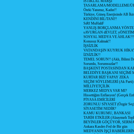
İSTİKLAL MARŞI
TASARLAMA/MODELLEME/Ü
Öteki Yanımız, Kadın!!
Türkiye, Güneş Enerjisinde AB İkin
KENDİNİ BİL/TANI!!
SıRf MuHaliF
YANLIŞ BORÇLANMA YÖNTEM
sAVURGAN dEVLET, yÖNETİM
SOSYAL MEDYA VE AHLAK!!!
Konusuz Kalmak!!
İŞSİZLİK
VATANDAŞIN KUYRUK HİKA
İZSİZLİK!!
TEMEL SORUN!! (Aklı, Bilimi Dı
Sorumlu, Sorumsuzlar!!
BAŞKENT POSTASINDAN K
BELEDİYE BAŞKANI SEÇİMİ 
KURTAR BİZİ YAPAY ZEKA
SEÇİM SÖYLEMLERİ (Ak Parti)
MİLLİYETÇİLİK
MERKEZ MEDYA VAR MI?
Hissettiğim Enflasyon! (Gerçek En
PİYASA EMİCİLERİ
ZORUNLU SİYASET (Özgür Seç
SİYASETİM NEDİR?
KAMU KURUMU, BANKASI
TARİH ETKİLER (Alzaymırlı Topl
BEYİNLER GÖÇÜYOR, SERM
Ankara Kasder-Fed de Bir gün
MEDYANIN İŞÇİ HABERLERİ