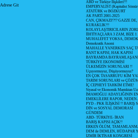
ABD ve Türkiye İlişkileri!!!
Adrese Git
EMPERYALİST (Kapitalist Sömü
ATATÜRK ve BOZKURT
AK PARTİ 2001-2025
CAN, ÇIKMAZI!?!? GAZZE DE,
KURAKLIK!!!
KOLAYLAŞTIRICILARIN ZORL
İİHTİYAÇLARA 3 ZAM, BİZE 1
MUHALEFET YOKSA, DEMOK
Demokratik Anomi
MAHALLE YANERKEN SAÇ T
RANT KAPISI, HAK KAPISI
BAYRAMDA BAYRAMLAŞAN
TÜRKİYE EKONOMİSİ
ÜLKEMİZİN SORUNLARI !!
Uçuyormuyuz, Düşüyormuyuz?
EN ÇOK TASARRUFU KİM YA
TARIM SORUNLARI ve ÇÖZÜ
İÇ CEPHEYİ TAHKİM ETME!
Siyasal ve Ekonomik Mantıktan Uz
İMAMOĞLU ADAYLIĞININ EN
EMEKLİLERE RAPOR, NEDEN
PYD - PKK İLİŞKİSİ !! BARIŞ 
DİN ve SOSYAL DEMORASİ
GÜNDEM
ABD- TÜRKİYE- İRAN
BARIŞ KAPISI AÇIK!!
ERKEN ÖLÜM, TAMAMLANMA
DEM ile DEMLEN, HÜDAPAR
İZMİR İKTİSAR KONGRESİ