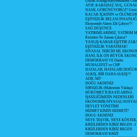
Gücün Acizliği/Rasyonellikten Uzak
AYIP, KABAHAT, SUÇ, GÜNAH (
NASIL GÖRÜNÜYORUZ? Görüyo
KACAK İÇKİNİN ve ÖLÜMLER
EŞİTSİZLİK BELASI İNSANL
Ekonomide Alarm Zili Çalıyor!!!
SAĞ DÜŞÜNCE
YATIRIMLARIMIZ, YATIRIM M
Kirizden Ne Zaman Çıkarız?
YANLIŞ KARAR EŞİTTİR ZARA
EŞİTSİZLİK YARATMAK!
SİYASAL TERCİH Mİ, EKONO
HANİ, İLK ON BÜYÜK EKON
DEMOKRASİ VE Darbe
MUHALEFET ve CHP
HATALAR, HATALARI DOĞUR
ALKIŞ, BİR DAHA ALKIŞ!!!
ADİL Mİ?
DOĞU AKDENİZ
SIRSIZLIK (Mahremin Yıkılışı)
HÜKÜMET İCRAATLARINA
İŞSİZLİĞİMİZİN NEDENLERİ
EKONOMİK/SİYASAL/SOSYA
DEVLET YÖNETİMİ
HİZMET KİMİN HİZMETİ?
DOGU AKDENİZ
NEYE TEŞVİK, NEYE KÖSTEK
KRİZLERDEN KİRİZ BEGEN -1
KRİZLERDEN KİRİZ BEGEN
DEMOKRASİ KRİZİ