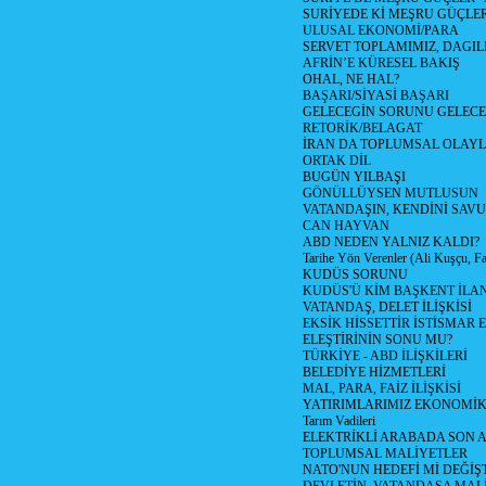
SURİYEDE Kİ MEŞRU GÜÇLE
ULUSAL EKONOMİ/PARA
SERVET TOPLAMIMIZ, DAGIL
AFRİN’E KÜRESEL BAKIŞ
OHAL, NE HAL?
BAŞARI/SİYASİ BAŞARI
GELECEGİN SORUNU GELECEK
RETORİK/BELAGAT
İRAN DA TOPLUMSAL OLAY
ORTAK DİL
BUGÜN YILBAŞI
GÖNÜLLÜYSEN MUTLUSUN
VATANDAŞIN, KENDİNİ SAV
CAN HAYVAN
ABD NEDEN YALNIZ KALDI?
Tarihe Yön Verenler (Ali Kuşçu, Fa
KUDÜS SORUNU
KUDÜS'Ü KİM BAŞKENT İLAN
VATANDAŞ, DELET İLİŞKİSİ
EKSİK HİSSETTİR İSTİSMAR 
ELEŞTİRİNİN SONU MU?
TÜRKİYE - ABD İLİŞKİLERİ
BELEDİYE HİZMETLERİ
MAL, PARA, FAİZ İLİŞKİSİ
YATIRIMLARIMIZ EKONOMİK
Tarım Vadileri
ELEKTRİKLİ ARABADA SON
TOPLUMSAL MALİYETLER
NATO'NUN HEDEFİ Mİ DEĞİŞT