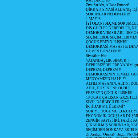
KASTAMONU
Ziya Zat Abi, Alllaha Emanet!
DİKKAT! SİYASİ ALDANIŞ İÇİ
SORUNLAR NEDENLERİ!!!
1 MAYIS
İYİ OLANI SEÇME SORUMLU
DIŞ GÜÇLER NEREDELER, NE
DEMOKRATIMSILARI, DEMOK
SEÇİMLERDE SEÇİMLERİMİZ!
ÇOCUK EBEYN İLİŞKİSİ
DEMOKRASİ MASASI ile DEV
GÜVEN BUNALIMI!!!
Siyasilere Not
VATANDAŞLIK SINAVI!!!
DEPREMZEDELERE YADIM için
DEPREM, DEPREM !!
DEMOKRASİNİN TEMELİ, GÜÇ
MEDYAMIZIN HALİ!!??
ALTILI MASANIN, ALTINI D
ADİL, DÜZENE NE OLDU?
EBEVEYN ÇOCUK İLİŞKİSİ
10 OCAK ÇALIŞAN GAZETEC
SİVİL DARBECİLER KİM?
İKTİDAR MI, ÜLKEMİ?
SURİYE DÜĞÜMÜ ÇÖZÜLÜY
EKONOMİK UÇUŞLAR DÜŞME
ZENGİN SAYISI İKİ, FAKİR S
ÇIKARILMIŞ SORUNLAR, YA
SEÇİMDEN SONRAYA ERTEL
27 Aralığın Önemi!! Bugün Ne Ol