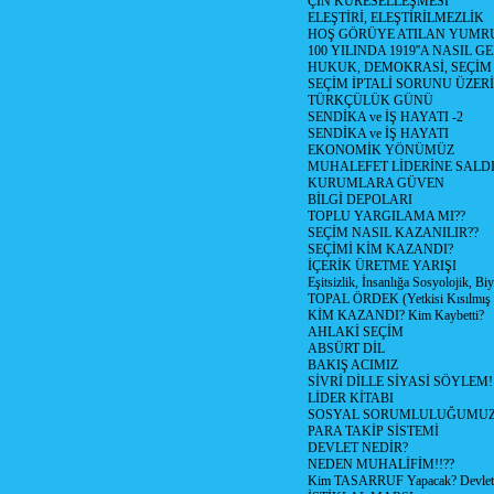
ÇİN KÜRESELLEŞMESİ
ELEŞTİRİ, ELEŞTİRİLMEZLİK
HOŞ GÖRÜYE ATILAN YUMR
100 YILINDA 1919''A NASIL G
HUKUK, DEMOKRASİ, SEÇİM
SEÇİM İPTALİ SORUNU ÜZER
TÜRKÇÜLÜK GÜNÜ
SENDİKA ve İŞ HAYATI -2
SENDİKA ve İŞ HAYATI
EKONOMİK YÖNÜMÜZ
MUHALEFET LİDERİNE SALD
KURUMLARA GÜVEN
BİLGİ DEPOLARI
TOPLU YARGILAMA MI??
SEÇİM NASIL KAZANILIR??
SEÇİMİ KİM KAZANDI?
İÇERİK ÜRETME YARIŞI
Eşitsizlik, İnsanlığa Sosyolojik, Bi
TOPAL ÖRDEK (Yetkisi Kısılmış 
KİM KAZANDI? Kim Kaybetti?
AHLAKİ SEÇİM
ABSÜRT DİL
BAKIŞ ACIMIZ
SİVRİ DİLLE SİYASİ SÖYLEM!
LİDER KİTABI
SOSYAL SORUMLULUĞUMUZ!
PARA TAKİP SİSTEMİ
DEVLET NEDİR?
NEDEN MUHALİFİM!!??
Kim TASARRUF Yapacak? Devlet m