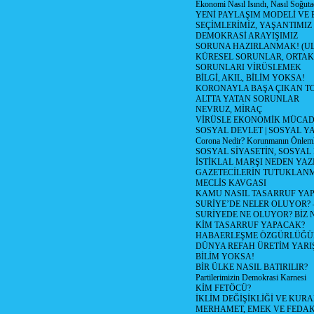
Ekonomi Nasıl Isındı, Nasıl Soğuta
YENİ PAYLAŞIM MODELİ VE
SEÇİMLERİMİZ, YAŞANTIMIZ
DEMOKRASİ ARAYIŞIMIZ
SORUNA HAZIRLANMAK! (U
KÜRESEL SORUNLAR, ORTAK
SORUNLARI VİRÜSLEMEK
BİLGİ, AKIL, BİLİM YOKSA!
KORONAYLA BAŞA ÇIKAN TO
ALTTA YATAN SORUNLAR
NEVRUZ, MİRAÇ
VİRÜSLE EKONOMİK MÜCAD
SOSYAL DEVLET | SOSYAL Y
Corona Nedir? Korunmanın Önlemle
SOSYAL SİYASETİN, SOSYAL
İSTİKLAL MARŞI NEDEN YAZI
GAZETECİLERİN TUTUKLAN
MECLİS KAVGASI
KAMU NASIL TASARRUF YAP
SURİYE’DE NELER OLUYOR? – 1
SURİYEDE NE OLUYOR? BİZ 
KİM TASARRUF YAPACAK?
HABAERLEŞME ÖZGÜRLÜĞÜN
DÜNYA REFAH ÜRETİM YARIŞ
BİLİM YOKSA!
BİR ÜLKE NASIL BATIRILIR?
Partilerimizin Demokrasi Karnesi
KİM FETÖCÜ?
İKLİM DEĞİŞİKLİĞİ VE KURA
MERHAMET, EMEK VE FEDA