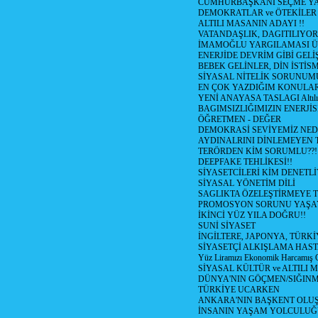
CUMHURBAŞKANI SEÇME YA
DEMOKRATLAR ve ÖTEKİLER
ALTILI MASANIN ADAYI !!
VATANDAŞLIK, DAGITILIYOR
İMAMOĞLU YARGILAMASI Ü
ENERJİDE DEVRİM GİBİ GEL
BEBEK GELİNLER, DİN İSTİS
SİYASAL NİTELİK SORUNUM
EN ÇOK YAZDIĞIM KONULA
YENİ ANAYASA TASLAGI Altılı
BAGIMSIZLIĞIMIZIN ENERJİS
ÖĞRETMEN - DEĞER
DEMOKRASİ SEVİYEMİZ NED
AYDINALRINI DİNLEMEYEN
TERÖRDEN KİM SORUMLU??!
DEEPFAKE TEHLİKESİ!!
SİYASETCİLERİ KİM DENETL
SİYASAL YÖNETİM DİLİ
SAGLIKTA ÖZELEŞTİRMEYE T
PROMOSYON SORUNU YAŞA
İKİNCİ YÜZ YILA DOĞRU!!
SUNİ SİYASET
İNGİLTERE, JAPONYA, TÜRK
SİYASETÇİ ALKIŞLAMA HAST
Yüz Liramızı Ekonomik Harcamış 
SİYASAL KÜLTÜR ve ALTILI 
DÜNYA'NIN GÖÇMEN/SIĞIN
TÜRKİYE UCARKEN
ANKARA'NIN BAŞKENT OLU
İNSANIN YAŞAM YOLCULU