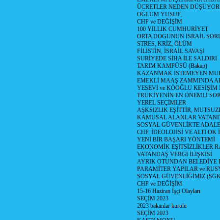
ÜCRETLER NEDEN DÜŞÜYOR
OĞLUM YUSUF,
CHP ve DEĞİŞİM
100 YILLIK CUMHURİYET
ORTA DOGUNUN İSRAİL SO
STRES, KRİZ, ÖLÜM
FİLİSTİN, İSRAİL SAVAŞI
SURİYEDE SİHA İLE SALDIRI
TARIM KAMPÜSÜ (Bakap)
KAZANMAK İSTEMEYEN MU
EMEKLİ MAAŞ ZAMMINDA A
YESEVİ ve KÖOĞLU KESİŞİM
TRÜKİYENİN EN ÖNEMLİ SO
YEREL SEÇİMLER
AŞKSIZLIK EŞİTTİR, MUTSUZ
KAMUSAL ALANLAR VATAND
SOSYAL GÜVENLİKTE ADALE
CHP, İDEOLOJİSİ VE ALTI OK 
YENİ BİR BAŞARI YÖNTEMİ
EKONOMİK EŞİTSİZLİKLER 
VATANDAŞ VERGİ İLİŞKİSİ
AYRIK OTUNDAN BELEDİYE
PARAMİTER YAPILAR ve RUS
SOSYAL GÜVENLİĞİMİZ (SGK
CHP ve DEĞİŞİM
15-16 Haziran İşçi Olayları
SEÇİM 2023
2023 bakanlar kurulu
SEÇİM 2023