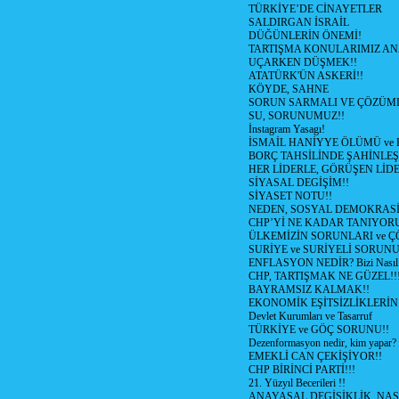
TÜRKİYE’DE CİNAYETLER
SALDIRGAN İSRAİL
DÜĞÜNLERİN ÖNEMİ!
TARTIŞMA KONULARIMIZ AN
UÇARKEN DÜŞMEK!!
ATATÜRK'ÜN ASKERİ!!
KÖYDE, SAHNE
SORUN SARMALI VE ÇÖZÜML
SU, SORUNUMUZ!!
İnstagram Yasagı!
İSMAİL HANİYYE ÖLÜMÜ ve
BORÇ TAHSİLİNDE ŞAHİNLEŞ
HER LİDERLE, GÖRÜŞEN LİDE
SİYASAL DEGİŞİM!!
SİYASET NOTU!!
NEDEN, SOSYAL DEMOKRASİ
CHP’Yİ NE KADAR TANIYOR
ÜLKEMİZİN SORUNLARI ve 
SURİYE ve SURİYELİ SORUN
ENFLASYON NEDİR? Bizi Nasıl E
CHP, TARTIŞMAK NE GÜZEL!!
BAYRAMSIZ KALMAK!!
EKONOMİK EŞİTSİZLİKLERİN
Devlet Kurumları ve Tasarruf
TÜRKİYE ve GÖÇ SORUNU!!
Dezenformasyon nedir, kim yapar?
EMEKLİ CAN ÇEKİŞİYOR!!
CHP BİRİNCİ PARTİ!!!
21. Yüzyıl Becerileri !!
ANAYASAL DEGİŞİKLİK, NAS