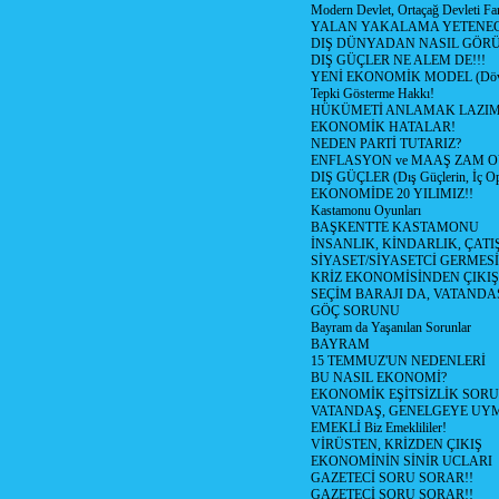
Modern Devlet, Ortaçağ Devleti Far
YALAN YAKALAMA YETENEG
DIŞ DÜNYADAN NASIL GÖR
DIŞ GÜÇLER NE ALEM DE!!!
YENİ EKONOMİK MODEL (Dövize
Tepki Gösterme Hakkı!
HÜKÜMETİ ANLAMAK LAZI
EKONOMİK HATALAR!
NEDEN PARTİ TUTARIZ?
ENFLASYON ve MAAŞ ZAM 
DIŞ GÜÇLER (Dış Güçlerin, İç O
EKONOMİDE 20 YILIMIZ!!
Kastamonu Oyunları
BAŞKENTTE KASTAMONU
İNSANLIK, KİNDARLIK, ÇATI
SİYASET/SİYASETCİ GERMESİ
KRİZ EKONOMİSİNDEN ÇIKIŞ
SEÇİM BARAJI DA, VATANDAŞ
GÖÇ SORUNU
Bayram da Yaşanılan Sorunlar
BAYRAM
15 TEMMUZ'UN NEDENLERİ
BU NASIL EKONOMİ?
EKONOMİK EŞİTSİZLİK SOR
VATANDAŞ, GENELGEYE UY
EMEKLİ Biz Emeklililer!
VİRÜSTEN, KRİZDEN ÇIKIŞ
EKONOMİNİN SİNİR UCLARI
GAZETECİ SORU SORAR!!
GAZETECİ SORU SORAR!!