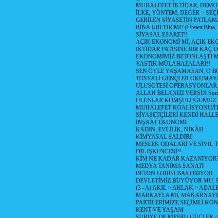
MUHALEFET İKTİDAR, DEMO
İLKE, YÖNTEM, DEGER = SEÇ
GERİLEN SİYASETİN PATLAM
BİNA ÜRETİR Mİ? (Üreten Bina, 
SİYASAL ESARET!!
AÇIK EKONOMİ Mİ, AÇIK EK
İKTİDAR PATİSİNE BİR KAÇ Ö
EKONOMİMİZ BETONLAŞTI M
YASTIK MÜLAHAZALARI!!
SEN ÖYLE YAŞAMASAN, O B
TOSYALI GENÇLER OKUMAY
ULUSÖTESİ OPERASYONLAR
ALLAH BELANIZI VERSİN Suriy
ULUSLAR KOMŞULUĞUMUZ
MUHALEFET KOALİSYONU/İT
SİYASETÇİLERİ KENDİ HALL
İNŞAAT EKONOMİ
KADIN, EVLİLİK, NİKÂH
KİMYASAL SALDIRI
MESLEK ODALARI VE SİVİL
DİL İŞKENCESİ!!
KİM NE KADAR KAZANIYOR
MEDYA TANIMA SANATI
BETON LOBİSİ BASTIRIYOR
DEVLETİMİZ BÜYÜYOR MU,
(3 - A) AKIL > AHLAK > ADAL
MARKAYLA MI, MAKARNAYLA
PARTİLERİMİZE SEÇİMLİ KO
KENT VE YAŞAM
SURİYE DE MEŞRU GÜÇLER -