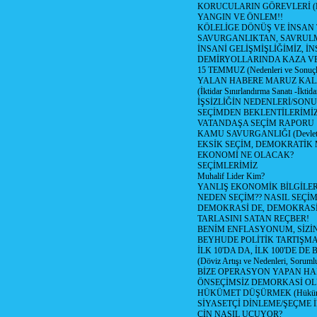
KORUCULARIN GÖREVLERİ (Polis
YANGIN VE ÖNLEM!!
KÖLELİGE DÖNÜŞ VE İNSAN 
SAVURGANLIKTAN, SAVRULM
İNSANİ GELİŞMİŞLİĞİMİZ, İ
DEMİRYOLLARINDA KAZA V
15 TEMMUZ (Nedenleri ve Sonuçl
YALAN HABERE MARUZ KA
(İktidar Sınırlandırma Sanatı -İktida
İŞSİZLİĞİN NEDENLERİ/SON
SEÇİMDEN BEKLENTİLERİMİZ
VATANDAŞA SEÇİM RAPORU
KAMU SAVURGANLIĞI (Devlet n
EKSİK SEÇİM, DEMOKRATİK 
EKONOMİ NE OLACAK?
SEÇİMLERİMİZ
Muhalif Lider Kim?
YANLIŞ EKONOMİK BİLGİLE
NEDEN SEÇİM?? NASIL SEÇİM
DEMOKRASİ DE, DEMOKRASİ
TARLASINI SATAN REÇBER!
BENİM ENFLASYONUM, SİZ
BEYHUDE POLİTİK TARTIŞMA
İLK 10'DA DA, İLK 100'DE D
(Döviz Artışı ve Nedenleri, Sorumlu
BİZE OPERASYON YAPAN HA
ÖNSEÇİMSİZ DEMORKASİ OL
HÜKÜMET DÜŞÜRMEK (Hükümet
SİYASETÇİ DİNLEME/ŞEÇME 
ÇİN NASIL UÇUYOR?