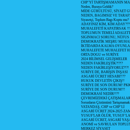
CHP’Yİ TARTIŞMAMANIN MAL
Neden, Buraya Geldik?
MİDE GÜRÜLTÜSÜ, SİYAET 
NEDEN, BAGIMSIZ VE TARAF
Siyasetçi, Toplum Bagı Koptu mu?
ADAYINIZ KİM, KİM ADAY???
MUHALEFETİ KAPATIRSAK !!
TOPLUMUN TEMELİ ADALETTİ
SIGINMACI SORUNU, NÜFUS
DEMOKRATİK MEŞRU MUHAL
İKTİDARDA KALMA OYUNLA
MUHALEFETE MUHALEFET H
ORTA DOGU ve SURİYE
2024 BİLİMSEL GELİŞMELER
NEDEN FAKİRLEŞTİK?!?!?
NEDEN FAKİRLEŞİYORUZ?!?!
SURİYE DE, BARIŞIN İNŞASI
ASGARİ ÜCRET HESABI!!??
HUKUK DEVLETİN ÇIKIŞ!!
SURİYE DE SON DURUM! PK
SURİYE DE SON DURUM!!!
DEMOKRASİ NEDİR!!??
ÇEVREMİZDEKİ ÇATIŞMALAR (S
Sorunların Çözümünü Tartışmamak
VATANDAŞ, CHP ve CHP’Lİ
ASGARİ ÜCRET 2024-2025 Z
YUSUF'LAR ÖLÜR, YUSUF’LA
ASGARİ ÜCRET, ASGARİ YAŞ
ANOMİ ve SAVRULAN TOPLU
MERKEZ SİYASET