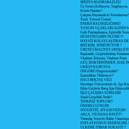
MEDYA MADRABAZLIĞI
Üç Sorun (Enflasyon, Stagflasyon,
Krizde Hatalar!!
Çalışma Hayatında ki Sorunlarımız!
Yerel, Yöresel Üretim!
ENERJİ BAGISIZLIĞIMIZ!
YANGIN UÇAKLARI ALINDI M
Gelir Paylaşılmazsa, Eşitsizlik Sonu
HÜSEYİN'LERİN ÖLÜMÜ!!!
HAYATI KOLAYLAŞTIRAN D
BİZİ KİM, SÖMÜRÜYOR ?
ÜRETİCİ MALİYET ARTIŞI (ÜF
Başkanlık, Güçlendirilmiş Parlamen
Vladimir Zelenski, Vladimir Putin
GÜÇ DOKTRİNİNDEN, HAK D
UKRAYNA/RUSYA
ÖNGÖRÜ/Öngörüsüzlük!!
Eşitsizlikler Öldürüyor!!
HACI BEKTAŞ VELİ
Hacettepe Üniversitesin de, İşçi Kıy
Etkin Güçlerin Barış İçin Etkinsizlik
İŞÇİ ÇALIŞMA SÜRELERİ
Sanal Gerçeklik Nedir?
TEPKİSİZ TOPLUM!!
ÖNEMLİ GÜNLER
SİYASETTE, SİYASETSİZLİK!
AKLA, VİCDANA DAVET!!
Vatandaş Sezen'in Hakkı Vatandaşa
ENFLASYONUN NEDENLERİ, N
ÜLKEME İTİBAR SUKASTİ !!