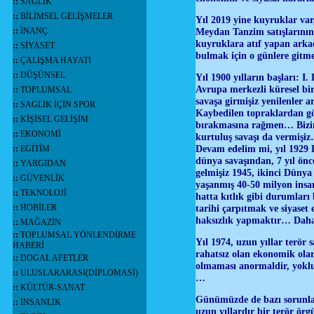
::
SAĞLIK
::
BİLİMSEL GELİŞMELER
Yıl 2019 yine kuyruklar var
::
İNANÇ
Meydan Tanzim satışlarının
kuyruklara atıf yapan arka
::
SİYASET
bulmak için o günlere gitm
::
ÇALIŞMA HAYATI
::
DÜŞÜNSEL
Yıl 1900 yılların başları:
I.
Avrupa merkezli küresel bir
::
TOPLUMSAL
savaşa girmişiz yenilenler 
::
SAGLIK İÇİN SPOR
Kaybedilen topraklardan göç
::
KİŞİSEL GELİŞİM
bırakmasına rağmen… Bizim 
::
EKONOMİ
kurtuluş savaşı da vermişi
Devam edelim mi, yıl 1929 
::
EGİTİM
dünya savaşından, 7 yıl ön
::
YARGIDAN
gelmişiz 1945, ikinci Dünya 
::
GÜVENLİK
yaşanmış 40-50 milyon insa
::
TEKNOLOJİ
hatta kıtlık gibi durumlar
::
HOBİLER
tarihi çarpıtmak ve siyaset
haksızlık yapmaktır… Daha
::
MAĞAZİN
::
TOPLUMSAL YÖNLENDİRME
Yıl 1974, uzun yıllar terör
HABERİ
rahatsız olan ekonomik ola
::
DOGAL AFETLER
olmaması anormaldir, yoklu
::
ULUSLARARASI(DİPLOMASİ)
…
::
KÜLTÜR-SANAT
Günümüzde de bazı sorunlar
::
İNSANLIK
uzun yıllardır bir terör ö