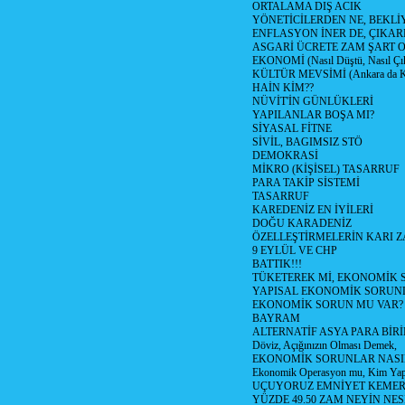
ORTALAMA DIŞ ACIK
YÖNETİCİLERDEN NE, BEKLİ
ENFLASYON İNER DE, ÇIKA
ASGARİ ÜCRETE ZAM ŞART O
EKONOMİ (Nasıl Düştü, Nasıl Çı
KÜLTÜR MEVSİMİ (Ankara da Kül
HAİN KİM??
NÜVİT'İN GÜNLÜKLERİ
YAPILANLAR BOŞA MI?
SİYASAL FİTNE
SİVİL, BAGIMSIZ STÖ
DEMOKRASİ
MİKRO (KİŞİSEL) TASARRUF
PARA TAKİP SİSTEMİ
TASARRUF
KAREDENİZ EN İYİLERİ
DOĞU KARADENİZ
ÖZELLEŞTİRMELERİN KARI Z
9 EYLÜL VE CHP
BATTIK!!!
TÜKETEREK Mİ, EKONOMİK 
YAPISAL EKONOMİK SORUN
EKONOMİK SORUN MU VAR?
BAYRAM
ALTERNATİF ASYA PARA BİRİ
Döviz, Açığınızın Olması Demek,
EKONOMİK SORUNLAR NASIL
Ekonomik Operasyon mu, Kim Yap
UÇUYORUZ EMNİYET KEMERİN
YÜZDE 49.50 ZAM NEYİN NES