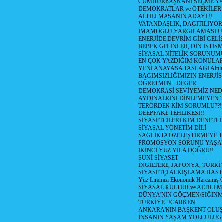
CUMHURBAŞKANI SEÇME YA
DEMOKRATLAR ve ÖTEKİLER
ALTILI MASANIN ADAYI !!
VATANDAŞLIK, DAGITILIYOR
İMAMOĞLU YARGILAMASI Ü
ENERJİDE DEVRİM GİBİ GEL
BEBEK GELİNLER, DİN İSTİS
SİYASAL NİTELİK SORUNUM
EN ÇOK YAZDIĞIM KONULA
YENİ ANAYASA TASLAGI Altılı
BAGIMSIZLIĞIMIZIN ENERJİS
ÖĞRETMEN - DEĞER
DEMOKRASİ SEVİYEMİZ NED
AYDINALRINI DİNLEMEYEN
TERÖRDEN KİM SORUMLU??!
DEEPFAKE TEHLİKESİ!!
SİYASETCİLERİ KİM DENETL
SİYASAL YÖNETİM DİLİ
SAGLIKTA ÖZELEŞTİRMEYE T
PROMOSYON SORUNU YAŞA
İKİNCİ YÜZ YILA DOĞRU!!
SUNİ SİYASET
İNGİLTERE, JAPONYA, TÜRK
SİYASETÇİ ALKIŞLAMA HAST
Yüz Liramızı Ekonomik Harcamış 
SİYASAL KÜLTÜR ve ALTILI 
DÜNYA'NIN GÖÇMEN/SIĞIN
TÜRKİYE UCARKEN
ANKARA'NIN BAŞKENT OLU
İNSANIN YAŞAM YOLCULU