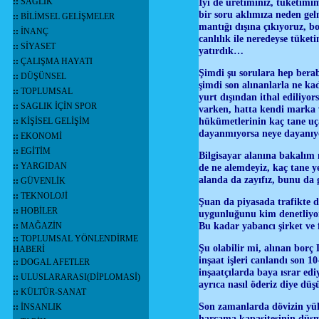
::
SAĞLIK
İyi de üretiminiz, tüketimi
bir soru aklımıza neden gel
::
BİLİMSEL GELİŞMELER
mantığı dışına çıkıyoruz, b
::
İNANÇ
canlılık ile neredeyse tüke
::
SİYASET
yatırdık…
::
ÇALIŞMA HAYATI
Şimdi şu sorulara hep bera
::
DÜŞÜNSEL
şimdi son alınanlarla ne ka
::
TOPLUMSAL
yurt dışından ithal ediliyo
::
SAGLIK İÇİN SPOR
varken, hatta kendi marka 
hükümetlerinin kaç tane uça
::
KİŞİSEL GELİŞİM
dayanmıyorsa neye dayanıy
::
EKONOMİ
::
EGİTİM
Bilgisayar alanına bakalım 
::
YARGIDAN
de ne alemdeyiz, kaç tane y
alanda da zayıfız, bunu da 
::
GÜVENLİK
::
TEKNOLOJİ
Şuan da piyasada trafikte d
::
HOBİLER
uygunluğunu kim denetliyor
Bu kadar yabancı şirket ve 
::
MAĞAZİN
::
TOPLUMSAL YÖNLENDİRME
Şu olabilir mi, alınan borç 
HABERİ
inşaat işleri canlandı son
::
DOGAL AFETLER
inşaatçılarda baya ısrar edi
::
ULUSLARARASI(DİPLOMASİ)
ayrıca nasıl öderiz diye dü
::
KÜLTÜR-SANAT
Son zamanlarda dövizin yük
::
İNSANLIK
harcama kapasitesinin düşm