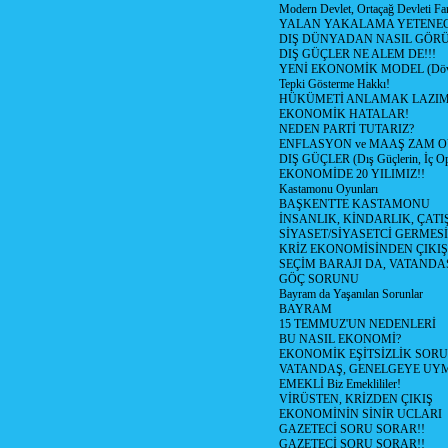
Modern Devlet, Ortaçağ Devleti Far
YALAN YAKALAMA YETENEG
DIŞ DÜNYADAN NASIL GÖR
DIŞ GÜÇLER NE ALEM DE!!!
YENİ EKONOMİK MODEL (Dövize
Tepki Gösterme Hakkı!
HÜKÜMETİ ANLAMAK LAZI
EKONOMİK HATALAR!
NEDEN PARTİ TUTARIZ?
ENFLASYON ve MAAŞ ZAM 
DIŞ GÜÇLER (Dış Güçlerin, İç O
EKONOMİDE 20 YILIMIZ!!
Kastamonu Oyunları
BAŞKENTTE KASTAMONU
İNSANLIK, KİNDARLIK, ÇATI
SİYASET/SİYASETCİ GERMESİ
KRİZ EKONOMİSİNDEN ÇIKIŞ
SEÇİM BARAJI DA, VATANDAŞ
GÖÇ SORUNU
Bayram da Yaşanılan Sorunlar
BAYRAM
15 TEMMUZ'UN NEDENLERİ
BU NASIL EKONOMİ?
EKONOMİK EŞİTSİZLİK SOR
VATANDAŞ, GENELGEYE UY
EMEKLİ Biz Emeklililer!
VİRÜSTEN, KRİZDEN ÇIKIŞ
EKONOMİNİN SİNİR UCLARI
GAZETECİ SORU SORAR!!
GAZETECİ SORU SORAR!!