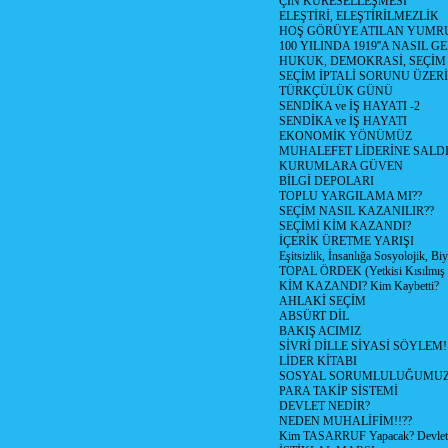
ÇİN KÜRESELLEŞMESİ
ELEŞTİRİ, ELEŞTİRİLMEZLİK
HOŞ GÖRÜYE ATILAN YUMR
100 YILINDA 1919''A NASIL G
HUKUK, DEMOKRASİ, SEÇİM
SEÇİM İPTALİ SORUNU ÜZER
TÜRKÇÜLÜK GÜNÜ
SENDİKA ve İŞ HAYATI -2
SENDİKA ve İŞ HAYATI
EKONOMİK YÖNÜMÜZ
MUHALEFET LİDERİNE SALD
KURUMLARA GÜVEN
BİLGİ DEPOLARI
TOPLU YARGILAMA MI??
SEÇİM NASIL KAZANILIR??
SEÇİMİ KİM KAZANDI?
İÇERİK ÜRETME YARIŞI
Eşitsizlik, İnsanlığa Sosyolojik, Bi
TOPAL ÖRDEK (Yetkisi Kısılmış 
KİM KAZANDI? Kim Kaybetti?
AHLAKİ SEÇİM
ABSÜRT DİL
BAKIŞ ACIMIZ
SİVRİ DİLLE SİYASİ SÖYLEM!
LİDER KİTABI
SOSYAL SORUMLULUĞUMUZ!
PARA TAKİP SİSTEMİ
DEVLET NEDİR?
NEDEN MUHALİFİM!!??
Kim TASARRUF Yapacak? Devlet m