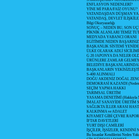
ENFLASYON NEDENLERİ?
YİNE Mİ PARA/FAİZ OYUNU?
VATANDAŞDAN DÜŞMAN Y
VATANDAŞ, DEVLET İLİŞKİLE
Bilgi Okuryazarlığı
SONUÇ – NEDEN BU, SON UÇ
PİKNİK ALANLARI TEMİZ TU
MEDYADA YABANCI ORANI
EGİTİMDE NEDEN BAŞARISIZ
BAŞKANLIK SİSTEMİ YENİDE
ÜLKE OLARAK ADLİ SİCİLİM
G 20 JAPONYA DA NELER OLDU? 
ÜRÜNLERE ZAMLAR GELMEYE B
BELEDİYE BAŞKANLARINDAN
BAŞKANLARIN YEKİSİZLEŞTİ
S-400 ALINMALI
DOĞU AKDENİZ DOĞAL ZENG
DEMOKRASİ KAZANDI (Neden D
SEÇİM YAPMA HAKKI
TARIMSAL ÜRETİM
YASAMA DENETİMİ (Hakkıyla Me
İMALAT SANAYİDE ÜRETİM
SAĞLIKTA İLLER ARASI HAS
KALKINMA ve ADALET
KIYAMET GİBİ ÇEVRE RAPO
İFTAR DAVETLERİ
YURT DIŞI CAMİLERİ
İŞÇİLER, İŞSİZLER, KENDİN
Bu İnsanlar Kendilerini Neden Yak