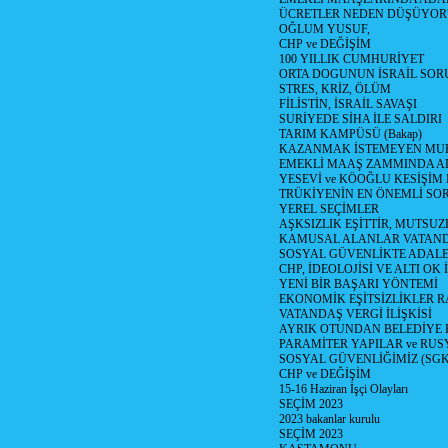
ÜCRETLER NEDEN DÜŞÜYOR
OĞLUM YUSUF,
CHP ve DEĞİŞİM
100 YILLIK CUMHURİYET
ORTA DOGUNUN İSRAİL SO
STRES, KRİZ, ÖLÜM
FİLİSTİN, İSRAİL SAVAŞI
SURİYEDE SİHA İLE SALDIRI
TARIM KAMPÜSÜ (Bakap)
KAZANMAK İSTEMEYEN MU
EMEKLİ MAAŞ ZAMMINDA A
YESEVİ ve KÖOĞLU KESİŞİM
TRÜKİYENİN EN ÖNEMLİ SO
YEREL SEÇİMLER
AŞKSIZLIK EŞİTTİR, MUTSUZ
KAMUSAL ALANLAR VATAND
SOSYAL GÜVENLİKTE ADALE
CHP, İDEOLOJİSİ VE ALTI OK 
YENİ BİR BAŞARI YÖNTEMİ
EKONOMİK EŞİTSİZLİKLER 
VATANDAŞ VERGİ İLİŞKİSİ
AYRIK OTUNDAN BELEDİYE
PARAMİTER YAPILAR ve RUS
SOSYAL GÜVENLİĞİMİZ (SGK
CHP ve DEĞİŞİM
15-16 Haziran İşçi Olayları
SEÇİM 2023
2023 bakanlar kurulu
SEÇİM 2023