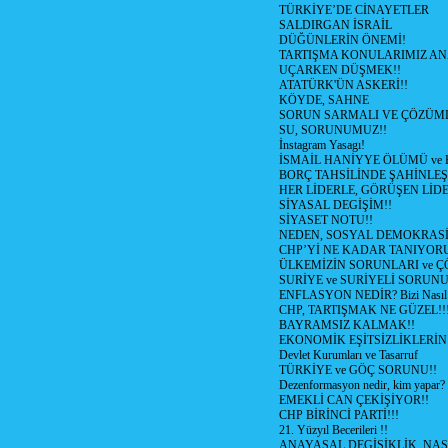
TÜRKİYE’DE CİNAYETLER
SALDIRGAN İSRAİL
DÜĞÜNLERİN ÖNEMİ!
TARTIŞMA KONULARIMIZ AN
UÇARKEN DÜŞMEK!!
ATATÜRK'ÜN ASKERİ!!
KÖYDE, SAHNE
SORUN SARMALI VE ÇÖZÜML
SU, SORUNUMUZ!!
İnstagram Yasagı!
İSMAİL HANİYYE ÖLÜMÜ ve
BORÇ TAHSİLİNDE ŞAHİNLEŞ
HER LİDERLE, GÖRÜŞEN LİDE
SİYASAL DEGİŞİM!!
SİYASET NOTU!!
NEDEN, SOSYAL DEMOKRASİ
CHP’Yİ NE KADAR TANIYOR
ÜLKEMİZİN SORUNLARI ve 
SURİYE ve SURİYELİ SORUN
ENFLASYON NEDİR? Bizi Nasıl E
CHP, TARTIŞMAK NE GÜZEL!!
BAYRAMSIZ KALMAK!!
EKONOMİK EŞİTSİZLİKLERİN
Devlet Kurumları ve Tasarruf
TÜRKİYE ve GÖÇ SORUNU!!
Dezenformasyon nedir, kim yapar?
EMEKLİ CAN ÇEKİŞİYOR!!
CHP BİRİNCİ PARTİ!!!
21. Yüzyıl Becerileri !!
ANAYASAL DEGİŞİKLİK, NAS