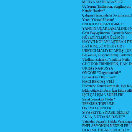
MEDYA MADRABAZLIĞI
Üç Sorun (Enflasyon, Stagflasyon,
Krizde Hatalar!!
Çalışma Hayatında ki Sorunlarımız!
Yerel, Yöresel Üretim!
ENERJİ BAGISIZLIĞIMIZ!
YANGIN UÇAKLARI ALINDI M
Gelir Paylaşılmazsa, Eşitsizlik Sonu
HÜSEYİN'LERİN ÖLÜMÜ!!!
HAYATI KOLAYLAŞTIRAN D
BİZİ KİM, SÖMÜRÜYOR ?
ÜRETİCİ MALİYET ARTIŞI (ÜF
Başkanlık, Güçlendirilmiş Parlamen
Vladimir Zelenski, Vladimir Putin
GÜÇ DOKTRİNİNDEN, HAK D
UKRAYNA/RUSYA
ÖNGÖRÜ/Öngörüsüzlük!!
Eşitsizlikler Öldürüyor!!
HACI BEKTAŞ VELİ
Hacettepe Üniversitesin de, İşçi Kıy
Etkin Güçlerin Barış İçin Etkinsizlik
İŞÇİ ÇALIŞMA SÜRELERİ
Sanal Gerçeklik Nedir?
TEPKİSİZ TOPLUM!!
ÖNEMLİ GÜNLER
SİYASETTE, SİYASETSİZLİK!
AKLA, VİCDANA DAVET!!
Vatandaş Sezen'in Hakkı Vatandaşa
ENFLASYONUN NEDENLERİ, N
ÜLKEME İTİBAR SUKASTİ !!