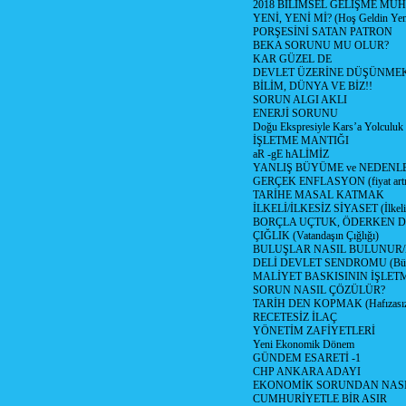
2018 BİLİMSEL GELİŞME MU
YENİ, YENİ Mİ? (Hoş Geldin Yeni
PORŞESİNİ SATAN PATRON
BEKA SORUNU MU OLUR?
KAR GÜZEL DE
DEVLET ÜZERİNE DÜŞÜNME
BİLİM, DÜNYA VE BİZ!!
SORUN ALGI AKLI
ENERJİ SORUNU
Doğu Ekspresiyle Kars’a Yolculuk
İŞLETME MANTIĞI
aR -gE hALİMİZ
YANLIŞ BÜYÜME ve NEDENLE
GERÇEK ENFLASYON (fiyat artış
TARİHE MASAL KATMAK
İLKELİ/İLKESİZ SİYASET (İlkeli/
BORÇLA UÇTUK, ÖDERKEN D
ÇIĞLIK (Vatandaşın Çığlığı)
BULUŞLAR NASIL BULUNUR
DELİ DEVLET SENDROMU (Büyük
MALİYET BASKISININ İŞLE
SORUN NASIL ÇÖZÜLÜR?
TARİH DEN KOPMAK (Hafızasız
RECETESİZ İLAÇ
YÖNETİM ZAFİYETLERİ
Yeni Ekonomik Dönem
GÜNDEM ESARETİ -1
CHP ANKARA ADAYI
EKONOMİK SORUNDAN NASIL
CUMHURİYETLE BİR ASIR