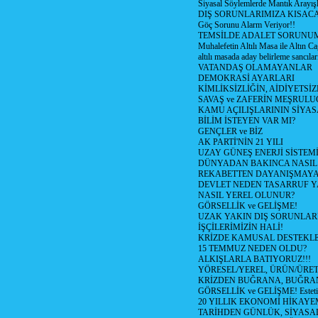
Siyasal Söylemlerde Mantık Arayışl
DIŞ SORUNLARIMIZA KISACA
Göç Sorunu Alarm Veriyor!!
TEMSİLDE ADALET SORUNUM
Muhalefetin Altılı Masa ile Altın Ca
altılı masada aday belirleme sancılar
VATANDAŞ OLAMAYANLAR
DEMOKRASİ AYARLARI
KİMLİKSİZLİĞİN, AİDİYETSİ
SAVAŞ ve ZAFERİN MEŞRUL
KAMU AÇILIŞLARININ SİYAS
BİLİM İSTEYEN VAR MI?
GENÇLER ve BİZ
AK PARTİ'NİN 21 YILI
UZAY GÜNEŞ ENERJİ SİSTEM
DÜNYADAN BAKINCA NASI
REKABETTEN DAYANIŞMAY
DEVLET NEDEN TASARRUF 
NASIL YEREL OLUNUR?
GÖRSELLİK ve GELİŞME!
UZAK YAKIN DIŞ SORUNLAR
İŞÇİLERİMİZİN HALİ!
KRİZDE KAMUSAL DESTEKL
15 TEMMUZ NEDEN OLDU?
ALKIŞLARLA BATIYORUZ!!!
YÖRESEL/YEREL, ÜRÜN/ÜRE
KRİZDEN BUĞRANA, BUĞRA
GÖRSELLİK ve GELİŞME! Estetik m
20 YILLIK EKONOMİ HİKAYEM
TARİHDEN GÜNLÜK, SİYASA