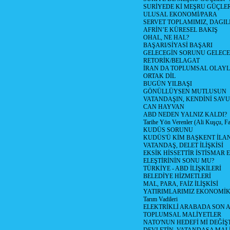
SURİYEDE Kİ MEŞRU GÜÇLE
ULUSAL EKONOMİ/PARA
SERVET TOPLAMIMIZ, DAGIL
AFRİN’E KÜRESEL BAKIŞ
OHAL, NE HAL?
BAŞARI/SİYASİ BAŞARI
GELECEGİN SORUNU GELECEK
RETORİK/BELAGAT
İRAN DA TOPLUMSAL OLAY
ORTAK DİL
BUGÜN YILBAŞI
GÖNÜLLÜYSEN MUTLUSUN
VATANDAŞIN, KENDİNİ SAV
CAN HAYVAN
ABD NEDEN YALNIZ KALDI?
Tarihe Yön Verenler (Ali Kuşçu, Fa
KUDÜS SORUNU
KUDÜS'Ü KİM BAŞKENT İLAN
VATANDAŞ, DELET İLİŞKİSİ
EKSİK HİSSETTİR İSTİSMAR 
ELEŞTİRİNİN SONU MU?
TÜRKİYE - ABD İLİŞKİLERİ
BELEDİYE HİZMETLERİ
MAL, PARA, FAİZ İLİŞKİSİ
YATIRIMLARIMIZ EKONOMİK
Tarım Vadileri
ELEKTRİKLİ ARABADA SON
TOPLUMSAL MALİYETLER
NATO'NUN HEDEFİ Mİ DEĞİŞT