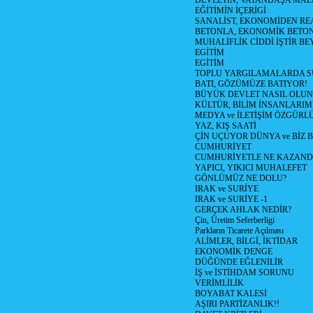
DEVLETİN, VATANDAŞA MAL
EĞİTİMİN İÇERİGİ
SANALİST, EKONOMİDEN RE
BETONLA, EKONOMİK BETO
MUHALİFLİK CİDDİ İŞTİR BE
EGİTİM
EGİTİM
TOPLU YARGILAMALARDA S
BATI, GÖZÜMÜZE BATIYOR!
BÜYÜK DEVLET NASIL OLUN
KÜLTÜR, BİLİM İNSANLARIM
MEDYA ve İLETİŞİM ÖZGÜRL
YAZ, KIŞ SAATİ
ÇİN UÇUYOR DÜNYA ve BİZ
CUMHURİYET
CUMHURİYETLE NE KAZAND
YAPICI, YIKICI MUHALEFET
GÖNLÜMÜZ NE DOLU?
IRAK ve SURİYE
IRAK ve SURİYE -1
GERÇEK AHLAK NEDİR?
Çin, Üretim Seferberligi
Parkların Ticarete Açılması
ALİMLER, BİLGİ, İKTİDAR
EKONOMİK DENGE
DÜĞÜNDE EĞLENİLİR
İŞ ve İSTİHDAM SORUNU
VERİMLİLİK
BOYABAT KALESİ
AŞIRI PARTİZANLIK!!