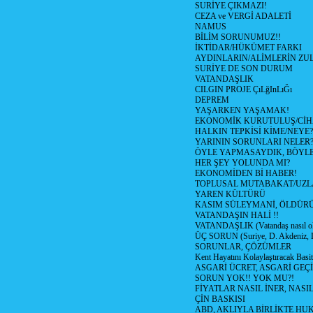
SURİYE ÇIKMAZI!
CEZA ve VERGİ ADALETİ
NAMUS
BİLİM SORUNUMUZ!!
İKTİDAR/HÜKÜMET FARKI
AYDINLARIN/ALİMLERİN ZUL
SURİYE DE SON DURUM
VATANDAŞLIK
CILGIN PROJE ÇıLğInLıĞı
DEPREM
YAŞARKEN YAŞAMAK!
EKONOMİK KURUTULUŞ/Cİ
HALKIN TEPKİSİ KİME/NEYE?
YARININ SORUNLARI NELER
ÖYLE YAPMASAYDIK, BÖYLE
HER ŞEY YOLUNDA MI?
EKONOMİDEN Bİ HABER!
TOPLUSAL MUTABAKAT/UZL
YAREN KÜLTÜRÜ
KASIM SÜLEYMANİ, ÖLDÜR
VATANDAŞIN HALİ !!
VATANDAŞLIK (Vatandaş nasıl ol
ÜÇ SORUN (Suriye, D. Akdeniz, 
SORUNLAR, ÇÖZÜMLER
Kent Hayatını Kolaylaştıracak Basi
ASGARİ ÜCRET, ASGARİ GEÇ
SORUN YOK!! YOK MU?!
FİYATLAR NASIL İNER, NASI
ÇİN BASKISI
ABD, AKLIYLA BİRLİKTE HU