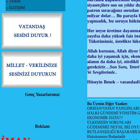
::
TARİH
siyasetçilere son on yıldır 
::
İLETİŞİM
patron soracağınız sorudan
milyar dolar… Bu parayla b
yapmadık, bu soruyu hükü
Her neyse üretime dayanmay
zayıfsa daha yüksek faiz is
Tüketimimiz, üstelikte lük
Allah korusun, Allah diyor 
daha iyi yaşamak için, ekono
alanın da daha iyi, nitelikli
gerektirir…
Son Soru, Yeteri
Ve Sevgilerimle..
Hüseyin Benek – vatandasfi
Genç Yazarlarımız
Bu Üyenin Diğer Yazıları
ORMAN/VATAN YANGINLARI !
HALKI GÜNDEMİ YÖNETİM G
EKONOMİK HATA!!!
ÜLKEMİZİN SORUNLARI
Reklam
GÜDEMİMİZ NEYSE, BİZ OYU
BUTLANSIZLIĞI BAŞARABİLM
Hukukumuzu Butlanladık