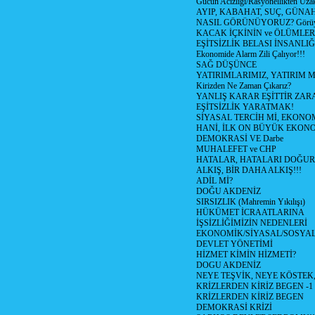
Gücün Acizliği/Rasyonellikten Uzak
AYIP, KABAHAT, SUÇ, GÜNAH (
NASIL GÖRÜNÜYORUZ? Görüyo
KACAK İÇKİNİN ve ÖLÜMLER
EŞİTSİZLİK BELASI İNSANL
Ekonomide Alarm Zili Çalıyor!!!
SAĞ DÜŞÜNCE
YATIRIMLARIMIZ, YATIRIM M
Kirizden Ne Zaman Çıkarız?
YANLIŞ KARAR EŞİTTİR ZARA
EŞİTSİZLİK YARATMAK!
SİYASAL TERCİH Mİ, EKONO
HANİ, İLK ON BÜYÜK EKON
DEMOKRASİ VE Darbe
MUHALEFET ve CHP
HATALAR, HATALARI DOĞUR
ALKIŞ, BİR DAHA ALKIŞ!!!
ADİL Mİ?
DOĞU AKDENİZ
SIRSIZLIK (Mahremin Yıkılışı)
HÜKÜMET İCRAATLARINA
İŞSİZLİĞİMİZİN NEDENLERİ
EKONOMİK/SİYASAL/SOSYA
DEVLET YÖNETİMİ
HİZMET KİMİN HİZMETİ?
DOGU AKDENİZ
NEYE TEŞVİK, NEYE KÖSTEK
KRİZLERDEN KİRİZ BEGEN -1
KRİZLERDEN KİRİZ BEGEN
DEMOKRASİ KRİZİ