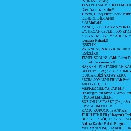
İSTİKLAL MARŞI
TASARLAMA/MODELLEME/Ü
Öteki Yanımız, Kadın!!
Türkiye, Güneş Enerjisinde AB İkin
KENDİNİ BİL/TANI!!
SıRf MuHaliF
YANLIŞ BORÇLANMA YÖNTEM
sAVURGAN dEVLET, yÖNETİM
SOSYAL MEDYA VE AHLAK!!!
Konusuz Kalmak!!
İŞSİZLİK
VATANDAŞIN KUYRUK HİKA
İZSİZLİK!!
TEMEL SORUN!! (Aklı, Bilimi Dı
Sorumlu, Sorumsuzlar!!
BAŞKENT POSTASINDAN K
BELEDİYE BAŞKANI SEÇİMİ 
KURTAR BİZİ YAPAY ZEKA
SEÇİM SÖYLEMLERİ (Ak Parti)
MİLLİYETÇİLİK
MERKEZ MEDYA VAR MI?
Hissettiğim Enflasyon! (Gerçek En
PİYASA EMİCİLERİ
ZORUNLU SİYASET (Özgür Seç
SİYASETİM NEDİR?
KAMU KURUMU, BANKASI
TARİH ETKİLER (Alzaymırlı Topl
BEYİNLER GÖÇÜYOR, SERM
Ankara Kasder-Fed de Bir gün
MEDYANIN İŞÇİ HABERLERİ