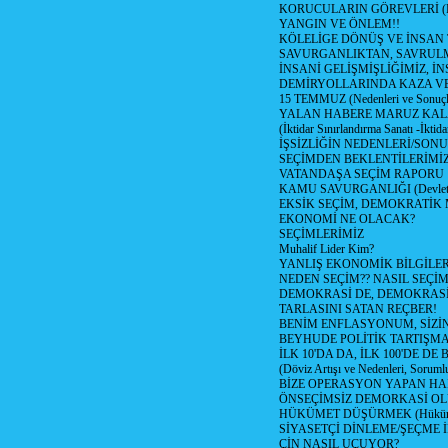
KORUCULARIN GÖREVLERİ (Polis
YANGIN VE ÖNLEM!!
KÖLELİGE DÖNÜŞ VE İNSAN 
SAVURGANLIKTAN, SAVRULM
İNSANİ GELİŞMİŞLİĞİMİZ, İ
DEMİRYOLLARINDA KAZA V
15 TEMMUZ (Nedenleri ve Sonuçl
YALAN HABERE MARUZ KA
(İktidar Sınırlandırma Sanatı -İktida
İŞSİZLİĞİN NEDENLERİ/SON
SEÇİMDEN BEKLENTİLERİMİZ
VATANDAŞA SEÇİM RAPORU
KAMU SAVURGANLIĞI (Devlet n
EKSİK SEÇİM, DEMOKRATİK 
EKONOMİ NE OLACAK?
SEÇİMLERİMİZ
Muhalif Lider Kim?
YANLIŞ EKONOMİK BİLGİLE
NEDEN SEÇİM?? NASIL SEÇİM
DEMOKRASİ DE, DEMOKRASİ
TARLASINI SATAN REÇBER!
BENİM ENFLASYONUM, SİZ
BEYHUDE POLİTİK TARTIŞMA
İLK 10'DA DA, İLK 100'DE D
(Döviz Artışı ve Nedenleri, Sorumlu
BİZE OPERASYON YAPAN HA
ÖNSEÇİMSİZ DEMORKASİ OL
HÜKÜMET DÜŞÜRMEK (Hükümet
SİYASETÇİ DİNLEME/ŞEÇME 
ÇİN NASIL UÇUYOR?