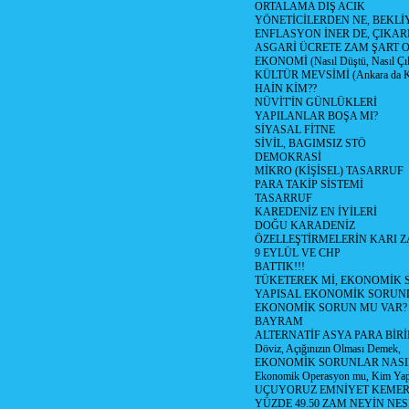
ORTALAMA DIŞ ACIK
YÖNETİCİLERDEN NE, BEKLİ
ENFLASYON İNER DE, ÇIKA
ASGARİ ÜCRETE ZAM ŞART O
EKONOMİ (Nasıl Düştü, Nasıl Çı
KÜLTÜR MEVSİMİ (Ankara da Kül
HAİN KİM??
NÜVİT'İN GÜNLÜKLERİ
YAPILANLAR BOŞA MI?
SİYASAL FİTNE
SİVİL, BAGIMSIZ STÖ
DEMOKRASİ
MİKRO (KİŞİSEL) TASARRUF
PARA TAKİP SİSTEMİ
TASARRUF
KAREDENİZ EN İYİLERİ
DOĞU KARADENİZ
ÖZELLEŞTİRMELERİN KARI Z
9 EYLÜL VE CHP
BATTIK!!!
TÜKETEREK Mİ, EKONOMİK 
YAPISAL EKONOMİK SORUN
EKONOMİK SORUN MU VAR?
BAYRAM
ALTERNATİF ASYA PARA BİRİ
Döviz, Açığınızın Olması Demek,
EKONOMİK SORUNLAR NASIL
Ekonomik Operasyon mu, Kim Yap
UÇUYORUZ EMNİYET KEMERİN
YÜZDE 49.50 ZAM NEYİN NES