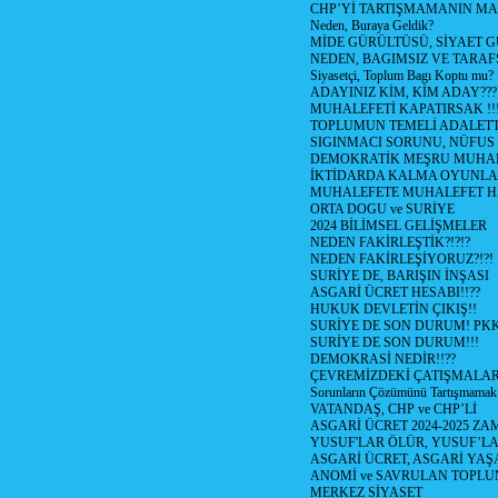
CHP’Yİ TARTIŞMAMANIN MAL
Neden, Buraya Geldik?
MİDE GÜRÜLTÜSÜ, SİYAET 
NEDEN, BAGIMSIZ VE TARAF
Siyasetçi, Toplum Bagı Koptu mu?
ADAYINIZ KİM, KİM ADAY???
MUHALEFETİ KAPATIRSAK !!
TOPLUMUN TEMELİ ADALETTİ
SIGINMACI SORUNU, NÜFUS
DEMOKRATİK MEŞRU MUHAL
İKTİDARDA KALMA OYUNLA
MUHALEFETE MUHALEFET H
ORTA DOGU ve SURİYE
2024 BİLİMSEL GELİŞMELER
NEDEN FAKİRLEŞTİK?!?!?
NEDEN FAKİRLEŞİYORUZ?!?!
SURİYE DE, BARIŞIN İNŞASI
ASGARİ ÜCRET HESABI!!??
HUKUK DEVLETİN ÇIKIŞ!!
SURİYE DE SON DURUM! PK
SURİYE DE SON DURUM!!!
DEMOKRASİ NEDİR!!??
ÇEVREMİZDEKİ ÇATIŞMALAR (S
Sorunların Çözümünü Tartışmamak
VATANDAŞ, CHP ve CHP’Lİ
ASGARİ ÜCRET 2024-2025 Z
YUSUF'LAR ÖLÜR, YUSUF’LA
ASGARİ ÜCRET, ASGARİ YAŞ
ANOMİ ve SAVRULAN TOPLU
MERKEZ SİYASET