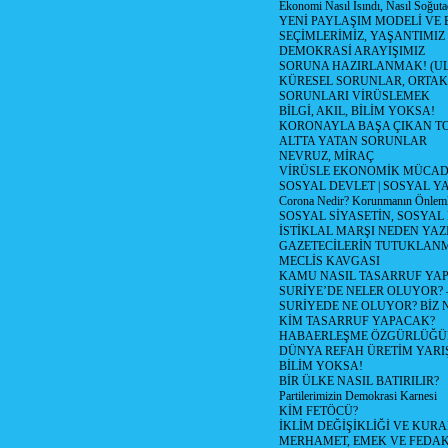
Ekonomi Nasıl Isındı, Nasıl Soğuta
YENİ PAYLAŞIM MODELİ VE
SEÇİMLERİMİZ, YAŞANTIMIZ
DEMOKRASİ ARAYIŞIMIZ
SORUNA HAZIRLANMAK! (U
KÜRESEL SORUNLAR, ORTAK
SORUNLARI VİRÜSLEMEK
BİLGİ, AKIL, BİLİM YOKSA!
KORONAYLA BAŞA ÇIKAN TO
ALTTA YATAN SORUNLAR
NEVRUZ, MİRAÇ
VİRÜSLE EKONOMİK MÜCAD
SOSYAL DEVLET | SOSYAL Y
Corona Nedir? Korunmanın Önlemle
SOSYAL SİYASETİN, SOSYAL
İSTİKLAL MARŞI NEDEN YAZI
GAZETECİLERİN TUTUKLAN
MECLİS KAVGASI
KAMU NASIL TASARRUF YAP
SURİYE’DE NELER OLUYOR? – 1
SURİYEDE NE OLUYOR? BİZ 
KİM TASARRUF YAPACAK?
HABAERLEŞME ÖZGÜRLÜĞÜN
DÜNYA REFAH ÜRETİM YARIŞ
BİLİM YOKSA!
BİR ÜLKE NASIL BATIRILIR?
Partilerimizin Demokrasi Karnesi
KİM FETÖCÜ?
İKLİM DEĞİŞİKLİĞİ VE KURA
MERHAMET, EMEK VE FEDA