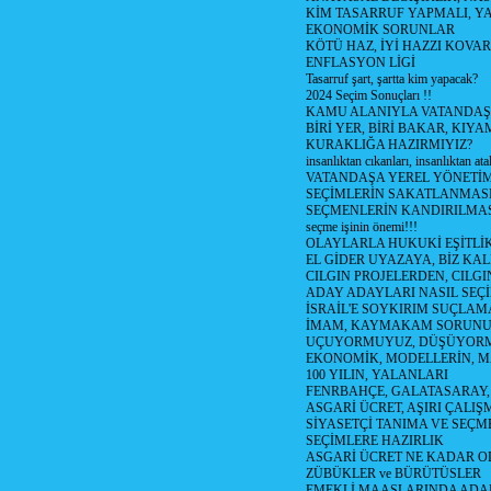
KİM TASARRUF YAPMALI, YA
EKONOMİK SORUNLAR
KÖTÜ HAZ, İYİ HAZZI KOVAR?
ENFLASYON LİGİ
Tasarruf şart, şartta kim yapacak?
2024 Seçim Sonuçları !!
KAMU ALANIYLA VATANDAŞ
BİRİ YER, BİRİ BAKAR, KIYA
KURAKLIĞA HAZIRMIYIZ?
insanlıktan cıkanları, insanlıktan ata
VATANDAŞA YEREL YÖNETİ
SEÇİMLERİN SAKATLANMASI
SEÇMENLERİN KANDIRILMAS
seçme işinin önemi!!!
OLAYLARLA HUKUKİ EŞİTLİK 
EL GİDER UYAZAYA, BİZ KAL
CILGIN PROJELERDEN, CILGIN
ADAY ADAYLARI NASIL SEÇİ
İSRAİL'E SOYKIRIM SUÇLAMA
İMAM, KAYMAKAM SORUN
UÇUYORMUYUZ, DÜŞÜYORM
EKONOMİK, MODELLERİN, MA
100 YILIN, YALANLARI
FENRBAHÇE, GALATASARAY,
ASGARİ ÜCRET, AŞIRI ÇALIŞ
SİYASETÇİ TANIMA VE SEÇME
SEÇİMLERE HAZIRLIK
ASGARİ ÜCRET NE KADAR OLM
ZÜBÜKLER ve BÜRÜTÜSLER
EMEKLİ MAAŞLARINDA ADA