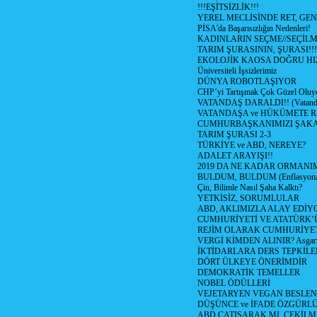
!!!EŞİTSİZLİK!!!
YEREL MECLİSİNDE RET, GEN
PİSA'da Başarısızlığın Nedenleri!
KADINLARIN SEÇME//SEÇİL
TARIM ŞURASININ, ŞURASI!!!
EKOLOJİK KAOSA DOĞRU HI
Üniversiteli İşsizlerimiz
DÜNYA ROBOTLAŞIYOR
CHP’yi Tartışmak Çok Güzel Oluy
VATANDAŞ DARALDI!! (Vatandaş
VATANDAŞA ve HÜKÜMETE R
CUMHURBAŞKANIMIZI ŞAK
TARIM ŞURASI 2-3
TÜRKİYE ve ABD, NEREYE?
ADALET ARAYIŞI!!
2019 DA NE KADAR ORMANIM
BULDUM, BULDUM (Enflasyona 
Çin, Bilimle Nasıl Şaha Kalktı?
YETKİSİZ, SORUMLULAR
ABD, AKLIMIZLA ALAY EDİYO
CUMHURİYETİ VE ATATÜRK’
REJİM OLARAK CUMHURİYE
VERGİ KİMDEN ALINIR? Asgari 
İKTİDARLARA DERS TEPKİLE
DÖRT ÜLKEYE ÖNERİMDİR
DEMOKRATİK TEMELLER
NOBEL ÖDÜLLERİ
VEJETARYEN VEGAN BESLE
DÜŞÜNCE ve İFADE ÖZGÜRL
ABD ÇATIŞARAK MI, ÇEKİLME