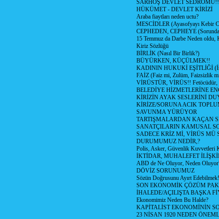
SARHOŞ DEVLET SEDROMU!!
HÜKÜMET - DEVLET KİRİZİ
Araba fiaytları neden uctu?
MESCİDLER (Ayasofyayı Kebir C
CEPHEDEN, CEPHEYE (Sorundan
15 Temmuz da Darbe Neden oldu, 
Kiriz Sözlüğü
BİRLİK (Nasıl Bir Birlik?)
BÜYÜRKEN, KÜÇÜLMEK!!
KADININ HUKUKİ EŞİTLİĞİ (İsta
FAİZ (Faiz mi, Zulüm, Faizsizlik m
VİRÜSTÜR, VİRÜS!! Fetöcüdür, 
BELEDİYE HİZMETLERİNE E
KİRİZİN AYAK SESLERİNİ D
KİRİZE/SORUNA ACIK TOPL
SAVUNMA YÜRÜYOR
TARTIŞMALARDAN KAÇAN Sİ
SANATÇILARIN KAMUSAL S
SADECE KRİZ Mİ, VİRÜS MÜ
DURUMUMUZ NEDİR,?
Polis, Asker, Güvenlik Kuvvetleri 
İKTİDAR, MUHALEFET İLİŞKİ
ABD de Ne Oluyor, Neden Oluyor
DÖVİZ SORUNUMUZ
Sözün Doğrusunu Ayırt Edebilmek
SON EKONOMİK ÇÖZÜM PAK
İHALEDE/AÇILIŞTA BAŞKA F
Ekonomimiz Neden Bu Halde?
KAPİTALİST EKONOMİNİN S
23 NİSAN 1920 NEDEN ÖNEML