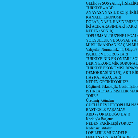
GELİR ve SOSYAL EŞİTSİZLİK
TÜRKİYE – ABD
ANAYASA NASIL DEGİŞTİRİL
KANALLI EKONOMİ
DOLAR, NASIL HAZİNEMİZE D
İKİ ACIK ARASINDAKİ FARK!
NEDEN>SONUÇ
TOPLUMSAL DÜZENE LEGAL/
YOKSULLUK VE SOSYAL Y
MÜSLÜMANDAN KAÇAN MÜ
Vahşetler, Normalimiz mi, Oluyor?
İŞÇİLER VE SORUNLARI
TÜRKİYE’NİN EN ÖNEMLİ SO
DERİN EKONOMİK SORUNA
TÜRKİYE EKONOMİSİ 2020-20
DEMOKRASİNİN ÜÇ, ARTI Bİ
HAYRAT AĞAÇLARI
NEDEN GECİKİİYORUZ?
Düşünsel, Teknolojik, Gecikmişlikle
İSTİKLAL//BAĞIMSIZLIK MAR
TÖRE!!
Üretilmiş, Gündem
GÜÇLÜ DEVLET/TOPLUM NAS
RAST GELE YAŞAMA!!
ABD ve ORTADOĞU DA!?!
Korkuyla Baglama
NEDEN FAKİRLEŞİYORUZ?
Nedensiz İstifalar
LOBİLERLE MÜCADELE
ENFLASYONLA MÜCADELE