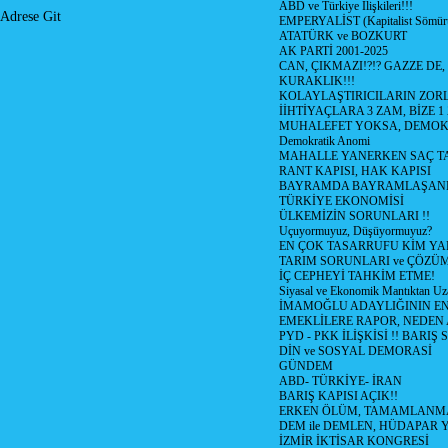
ABD ve Türkiye İlişkileri!!!
Adrese Git
EMPERYALİST (Kapitalist Sömü
ATATÜRK ve BOZKURT
AK PARTİ 2001-2025
CAN, ÇIKMAZI!?!? GAZZE DE,
KURAKLIK!!!
KOLAYLAŞTIRICILARIN ZORL
İİHTİYAÇLARA 3 ZAM, BİZE 1
MUHALEFET YOKSA, DEMOK
Demokratik Anomi
MAHALLE YANERKEN SAÇ T
RANT KAPISI, HAK KAPISI
BAYRAMDA BAYRAMLAŞAN
TÜRKİYE EKONOMİSİ
ÜLKEMİZİN SORUNLARI !!
Uçuyormuyuz, Düşüyormuyuz?
EN ÇOK TASARRUFU KİM YA
TARIM SORUNLARI ve ÇÖZÜ
İÇ CEPHEYİ TAHKİM ETME!
Siyasal ve Ekonomik Mantıktan Uz
İMAMOĞLU ADAYLIĞININ EN
EMEKLİLERE RAPOR, NEDEN
PYD - PKK İLİŞKİSİ !! BARIŞ 
DİN ve SOSYAL DEMORASİ
GÜNDEM
ABD- TÜRKİYE- İRAN
BARIŞ KAPISI AÇIK!!
ERKEN ÖLÜM, TAMAMLANMA
DEM ile DEMLEN, HÜDAPAR
İZMİR İKTİSAR KONGRESİ