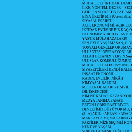
MUHALEFET İKTİDAR, DEMO
İLKE, YÖNTEM, DEGER = SEÇ
GERİLEN SİYASETİN PATLAM
BİNA ÜRETİR Mİ? (Üreten Bina, 
SİYASAL ESARET!!
AÇIK EKONOMİ Mİ, AÇIK EK
İKTİDAR PATİSİNE BİR KAÇ Ö
EKONOMİMİZ BETONLAŞTI M
YASTIK MÜLAHAZALARI!!
SEN ÖYLE YAŞAMASAN, O B
TOSYALI GENÇLER OKUMAY
ULUSÖTESİ OPERASYONLAR
ALLAH BELANIZI VERSİN Suriy
ULUSLAR KOMŞULUĞUMUZ
MUHALEFET KOALİSYONU/İT
SİYASETÇİLERİ KENDİ HALL
İNŞAAT EKONOMİ
KADIN, EVLİLİK, NİKÂH
KİMYASAL SALDIRI
MESLEK ODALARI VE SİVİL
DİL İŞKENCESİ!!
KİM NE KADAR KAZANIYOR
MEDYA TANIMA SANATI
BETON LOBİSİ BASTIRIYOR
DEVLETİMİZ BÜYÜYOR MU,
(3 - A) AKIL > AHLAK > ADAL
MARKAYLA MI, MAKARNAYLA
PARTİLERİMİZE SEÇİMLİ KO
KENT VE YAŞAM
SURİYE DE MEŞRU GÜÇLER -