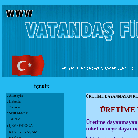
İÇERİK
::
Anasayfa
ÜRETİME DAYANMAYAN RE
::
Haberler
::
Yazarlar
ÜRETİME 
::
Sesli Makale
::
TARIM
Üretime dayanmayan 
::
ÇEVRE/DOGA
tüketim neye dayanı
::
KENT ve YAŞAM