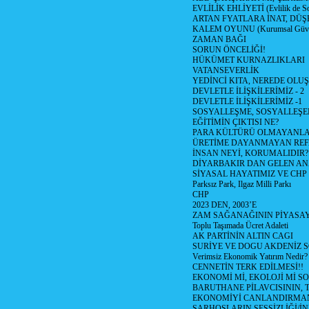
EVLİLİK EHLİYETİ (Evlilik de Sor
ARTAN FYATLARA İNAT, DÜ
KALEM OYUNU (Kurumsal Güvenil
ZAMAN BAĞI
SORUN ÖNCELİĞİ!
HÜKÜMET KURNAZLIKLARI
VATANSEVERLİK
YEDİNCİ KITA, NEREDE OLU
DEVLETLE İLİŞKİLERİMİZ - 2
DEVLETLE İLİŞKİLERİMİZ -1
SOSYALLEŞME, SOSYALLEŞ
EĞİTİMİN ÇIKTISI NE?
PARA KÜLTÜRÜ OLMAYANLA
ÜRETİME DAYANMAYAN REF
İNSAN NEYİ, KORUMALIDIR?
DİYARBAKIR DAN GELEN AN
SİYASAL HAYATIMIZ VE CHP
Parksız Park, Ilgaz Milli Parkı
CHP
2023 DEN, 2003’E
ZAM SAĞANAĞININ PİYASAY
Toplu Taşımada Ücret Adaleti
AK PARTİNİN ALTIN CAGI
SURİYE VE DOGU AKDENİZ 
Verimsiz Ekonomik Yatırım Nedir?
CENNETİN TERK EDİLMESİ!!
EKONOMİ Mİ, EKOLOJİ Mİ 
BARUTHANE PİLAVCISININ, 
EKONOMİYİ CANLANDIRMANI
SARHOŞLARIN SESSİZLİĞİ/İNİ