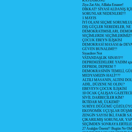
KASTAMONU
Ziya Zat Abi, Alllaha Emanet!
DİKKAT! SİYASİ ALDANIŞ İÇİ
SORUNLAR NEDENLERİ!!!
1 MAYIS
İYİ OLANI SEÇME SORUMLU
DIŞ GÜÇLER NEREDELER, NE
DEMOKRATIMSILARI, DEMOK
SEÇİMLERDE SEÇİMLERİMİZ!
ÇOCUK EBEYN İLİŞKİSİ
DEMOKRASİ MASASI ile DEV
GÜVEN BUNALIMI!!!
Siyasilere Not
VATANDAŞLIK SINAVI!!!
DEPREMZEDELERE YADIM için
DEPREM, DEPREM !!
DEMOKRASİNİN TEMELİ, GÜÇ
MEDYAMIZIN HALİ!!??
ALTILI MASANIN, ALTINI D
ADİL, DÜZENE NE OLDU?
EBEVEYN ÇOCUK İLİŞKİSİ
10 OCAK ÇALIŞAN GAZETEC
SİVİL DARBECİLER KİM?
İKTİDAR MI, ÜLKEMİ?
SURİYE DÜĞÜMÜ ÇÖZÜLÜY
EKONOMİK UÇUŞLAR DÜŞME
ZENGİN SAYISI İKİ, FAKİR S
ÇIKARILMIŞ SORUNLAR, YA
SEÇİMDEN SONRAYA ERTEL
27 Aralığın Önemi!! Bugün Ne Ol