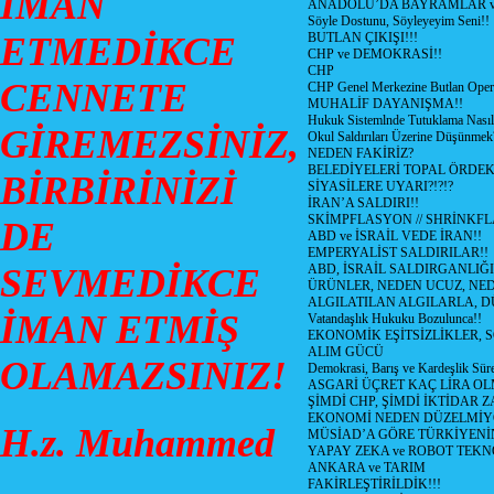
İMAN
ANADOLU’DA BAYRAMLAR ve
Söyle Dostunu, Söyleyeyim Seni!!
ETMEDİKCE
BUTLAN ÇIKIŞI!!!
CHP ve DEMOKRASİ!!
CHP
CENNETE
CHP Genel Merkezine Butlan Oper
MUHALİF DAYANIŞMA!!
Hukuk Sistemlnde Tutuklama Nasıl
GİREMEZSİNİZ,
Okul Saldırıları Üzerine Düşünmek
NEDEN FAKİRİZ?
BELEDİYELERİ TOPAL ÖRDE
BİRBİRİNİZİ
SİYASİLERE UYARI?!?!?
İRAN’A SALDIRI!!
SKİMPFLASYON // SHRİNKF
DE
ABD ve İSRAİL VEDE İRAN!!
EMPERYALİST SALDIRILAR!!
SEVMEDİKCE
ABD, İSRAİL SALDIRGANLIĞI
ÜRÜNLER, NEDEN UCUZ, NED
ALGILATILAN ALGILARLA, D
İMAN ETMİŞ
Vatandaşlık Hukuku Bozulunca!!
EKONOMİK EŞİTSİZLİKLER, 
ALIM GÜCÜ
OLAMAZSINIZ!
Demokrasi, Barış ve Kardeşlik Süre
ASGARİ ÜÇRET KAÇ LİRA OL
ŞİMDİ CHP, ŞİMDİ İKTİDAR Z
EKONOMİ NEDEN DÜZELMİY
H.z. Muhammed
MÜSİAD’A GÖRE TÜRKİYENİ
YAPAY ZEKA ve ROBOT TEKN
ANKARA ve TARIM
FAKİRLEŞTİRİLDİK!!!