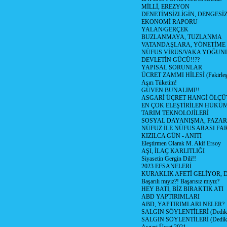
MİLLİ, EREZYON
DENETİMSİZLİGİN, DENGESİZ
EKONOMİ RAPORU
YALAN/GERÇEK
BUZLANMAYA, TUZLANMA
VATANDAŞLARA, YÖNETİME
NÜFUS VİRÜS/VAKA YOĞUN
DEVLETİN GÜCÜ!!??
YAPISAL SORUNLAR
ÜCRET ZAMMI HİLESİ (Fakirle
Aşırı Tüketim!
GÜVEN BUNALIMI!!
ASGARİ ÜÇRET HANGİ ÖLÇÜ
EN ÇOK ELEŞTİRİLEN HÜKÜ
TARIM TEKNOLOJİLERİ
SOSYAL DAYANIŞMA, PAZAR
NÜFUZ İLE NÜFUS ARASI FA
KIZILCA GÜN - ANITI
Eleştirmen Olarak M. Akif Ersoy
AŞI, İLAÇ KARLITLIĞI
Siyasetin Gergin Dili!!
2023 EFSANELERİ
KURAKLIK AFETİ GELİYOR, 
Başarılı mıyız?! Başarısız mıyız?
HEY BATI, BİZ BIRAKTIK ATI
ABD YAPTIRIMLARI
ABD, YAPTIRIMLARI NELER?
SALGIN SÖYLENTİLERİ (Dediko
SALGIN SÖYLENTİLERİ (Dediko