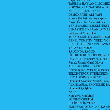
Asgari Ücret 2021
TARIM ve HAYVANCILIĞIMII
KORONOYLA, SALGINLA EK
NEHİR HIRSIZLIKLARI
DEMOKRATİK ALT YAPI
Korona Günlerin de Dayanışma
Asgari Ücret Ne Kadar Artmalı?
YERLİ ve MİLLİ ŞİRKETLERİ
CENAZEDE FIKRA ANLATMA
Su Tasarruf Yöntemleri
TÜRKİYE'NİN EN ÖNEMLİ SO
GENEL YÖNETİM, YEREL YÖ
CİNSEL SORUNLARIN KAYN
YAPAY GÜNDEM
SALGINDA SAĞLIK!
LİDERE TEHDİT, LİDERLERE 
DEVLETTE (Yönetim de) DENGE
Rüyada Uçmak Güzel Oluyor
ACI İLACI KİM İÇECEK?
Ümmet Bilinci, Vatandaşlık Bilinci, 
TERÖR/TERÖRİST/TERÖRİZM
UÇMADIĞIMIZIN RESMİDİR
Ekonomik Sıkıntılar Nasıl Aşılacak
ALKIŞLARLA, EKONOMİK BAT
Ekonomik Çelişkiler
ZARA
Kim Yerli, Kim Milli?
EĞİTİM/ÖĞRETİM
BELİRSİZLİK YORAR!
EMPERYAL OYUNLAR, KAYB