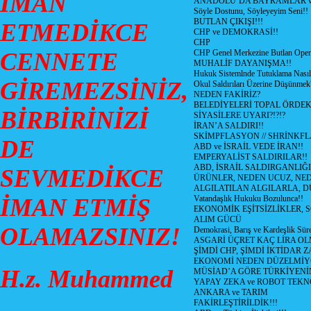
İMAN
ANADOLU’DA BAYRAMLAR ve
Söyle Dostunu, Söyleyeyim Seni!!
BUTLAN ÇIKIŞI!!!
ETMEDİKCE
CHP ve DEMOKRASİ!!
CHP
CENNETE
CHP Genel Merkezine Butlan Oper
MUHALİF DAYANIŞMA!!
Hukuk Sistemlnde Tutuklama Nasıl
GİREMEZSİNİZ,
Okul Saldırıları Üzerine Düşünmek
NEDEN FAKİRİZ?
BELEDİYELERİ TOPAL ÖRDE
BİRBİRİNİZİ
SİYASİLERE UYARI?!?!?
İRAN’A SALDIRI!!
SKİMPFLASYON // SHRİNKF
DE
ABD ve İSRAİL VEDE İRAN!!
EMPERYALİST SALDIRILAR!!
ABD, İSRAİL SALDIRGANLIĞI
SEVMEDİKCE
ÜRÜNLER, NEDEN UCUZ, NED
ALGILATILAN ALGILARLA, D
İMAN ETMİŞ
Vatandaşlık Hukuku Bozulunca!!
EKONOMİK EŞİTSİZLİKLER, 
ALIM GÜCÜ
OLAMAZSINIZ!
Demokrasi, Barış ve Kardeşlik Süre
ASGARİ ÜÇRET KAÇ LİRA OL
ŞİMDİ CHP, ŞİMDİ İKTİDAR Z
EKONOMİ NEDEN DÜZELMİY
H.z. Muhammed
MÜSİAD’A GÖRE TÜRKİYENİ
YAPAY ZEKA ve ROBOT TEKN
ANKARA ve TARIM
FAKİRLEŞTİRİLDİK!!!