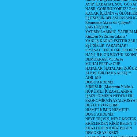
AYIP, KABAHAT, SUÇ, GÜNAH (
NASIL GÖRÜNÜYORUZ? Görüyo
KACAK İÇKİNİN ve ÖLÜMLER
EŞİTSİZLİK BELASI İNSANL
Ekonomide Alarm Zili Çalıyor!!!
SAĞ DÜŞÜNCE
YATIRIMLARIMIZ, YATIRIM M
Kirizden Ne Zaman Çıkarız?
YANLIŞ KARAR EŞİTTİR ZARA
EŞİTSİZLİK YARATMAK!
SİYASAL TERCİH Mİ, EKONO
HANİ, İLK ON BÜYÜK EKON
DEMOKRASİ VE Darbe
MUHALEFET ve CHP
HATALAR, HATALARI DOĞUR
ALKIŞ, BİR DAHA ALKIŞ!!!
ADİL Mİ?
DOĞU AKDENİZ
SIRSIZLIK (Mahremin Yıkılışı)
HÜKÜMET İCRAATLARINA
İŞSİZLİĞİMİZİN NEDENLERİ
EKONOMİK/SİYASAL/SOSYA
DEVLET YÖNETİMİ
HİZMET KİMİN HİZMETİ?
DOGU AKDENİZ
NEYE TEŞVİK, NEYE KÖSTEK
KRİZLERDEN KİRİZ BEGEN -1
KRİZLERDEN KİRİZ BEGEN
DEMOKRASİ KRİZİ