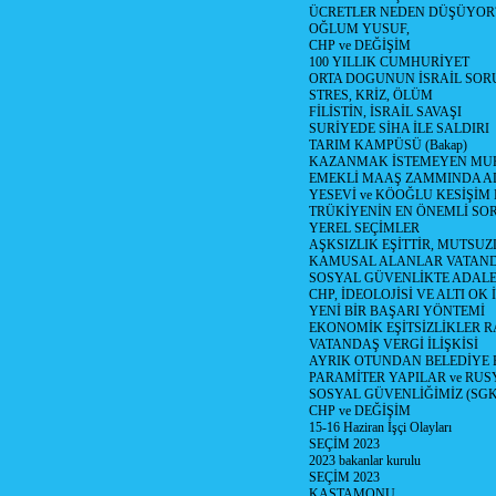
ÜCRETLER NEDEN DÜŞÜYOR
OĞLUM YUSUF,
CHP ve DEĞİŞİM
100 YILLIK CUMHURİYET
ORTA DOGUNUN İSRAİL SO
STRES, KRİZ, ÖLÜM
FİLİSTİN, İSRAİL SAVAŞI
SURİYEDE SİHA İLE SALDIRI
TARIM KAMPÜSÜ (Bakap)
KAZANMAK İSTEMEYEN MU
EMEKLİ MAAŞ ZAMMINDA A
YESEVİ ve KÖOĞLU KESİŞİM
TRÜKİYENİN EN ÖNEMLİ SO
YEREL SEÇİMLER
AŞKSIZLIK EŞİTTİR, MUTSUZ
KAMUSAL ALANLAR VATAND
SOSYAL GÜVENLİKTE ADALE
CHP, İDEOLOJİSİ VE ALTI OK 
YENİ BİR BAŞARI YÖNTEMİ
EKONOMİK EŞİTSİZLİKLER 
VATANDAŞ VERGİ İLİŞKİSİ
AYRIK OTUNDAN BELEDİYE
PARAMİTER YAPILAR ve RUS
SOSYAL GÜVENLİĞİMİZ (SGK
CHP ve DEĞİŞİM
15-16 Haziran İşçi Olayları
SEÇİM 2023
2023 bakanlar kurulu
SEÇİM 2023
KASTAMONU