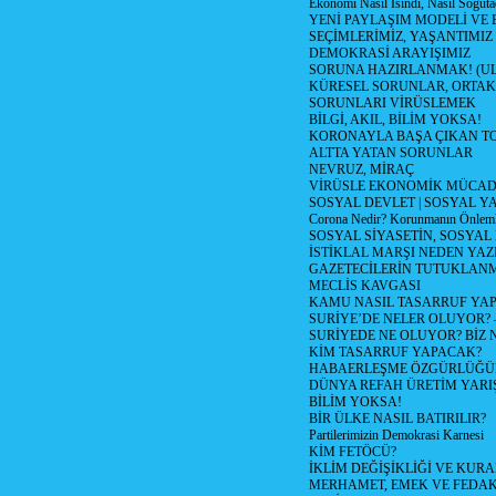
Ekonomi Nasıl Isındı, Nasıl Soğuta
YENİ PAYLAŞIM MODELİ VE
SEÇİMLERİMİZ, YAŞANTIMIZ
DEMOKRASİ ARAYIŞIMIZ
SORUNA HAZIRLANMAK! (U
KÜRESEL SORUNLAR, ORTAK
SORUNLARI VİRÜSLEMEK
BİLGİ, AKIL, BİLİM YOKSA!
KORONAYLA BAŞA ÇIKAN TO
ALTTA YATAN SORUNLAR
NEVRUZ, MİRAÇ
VİRÜSLE EKONOMİK MÜCAD
SOSYAL DEVLET | SOSYAL Y
Corona Nedir? Korunmanın Önlemle
SOSYAL SİYASETİN, SOSYAL
İSTİKLAL MARŞI NEDEN YAZI
GAZETECİLERİN TUTUKLAN
MECLİS KAVGASI
KAMU NASIL TASARRUF YAP
SURİYE’DE NELER OLUYOR? – 1
SURİYEDE NE OLUYOR? BİZ 
KİM TASARRUF YAPACAK?
HABAERLEŞME ÖZGÜRLÜĞÜN
DÜNYA REFAH ÜRETİM YARIŞ
BİLİM YOKSA!
BİR ÜLKE NASIL BATIRILIR?
Partilerimizin Demokrasi Karnesi
KİM FETÖCÜ?
İKLİM DEĞİŞİKLİĞİ VE KURA
MERHAMET, EMEK VE FEDA