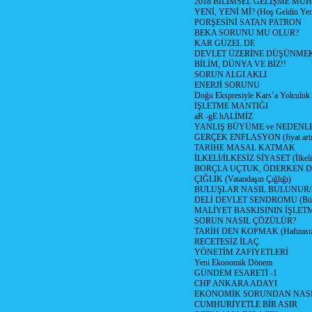
2018 BİLİMSEL GELİŞME MU
YENİ, YENİ Mİ? (Hoş Geldin Yeni
PORŞESİNİ SATAN PATRON
BEKA SORUNU MU OLUR?
KAR GÜZEL DE
DEVLET ÜZERİNE DÜŞÜNME
BİLİM, DÜNYA VE BİZ!!
SORUN ALGI AKLI
ENERJİ SORUNU
Doğu Ekspresiyle Kars’a Yolculuk
İŞLETME MANTIĞI
aR -gE hALİMİZ
YANLIŞ BÜYÜME ve NEDENLE
GERÇEK ENFLASYON (fiyat artış
TARİHE MASAL KATMAK
İLKELİ/İLKESİZ SİYASET (İlkeli/
BORÇLA UÇTUK, ÖDERKEN D
ÇIĞLIK (Vatandaşın Çığlığı)
BULUŞLAR NASIL BULUNUR
DELİ DEVLET SENDROMU (Büyük
MALİYET BASKISININ İŞLE
SORUN NASIL ÇÖZÜLÜR?
TARİH DEN KOPMAK (Hafızasız
RECETESİZ İLAÇ
YÖNETİM ZAFİYETLERİ
Yeni Ekonomik Dönem
GÜNDEM ESARETİ -1
CHP ANKARA ADAYI
EKONOMİK SORUNDAN NASIL
CUMHURİYETLE BİR ASIR