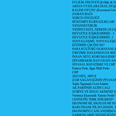
EVLİLİK EHLİYETİ (Evlilik de Sor
ARTAN FYATLARA İNAT, DÜ
KALEM OYUNU (Kurumsal Güvenil
ZAMAN BAĞI
SORUN ÖNCELİĞİ!
HÜKÜMET KURNAZLIKLARI
VATANSEVERLİK
YEDİNCİ KITA, NEREDE OLU
DEVLETLE İLİŞKİLERİMİZ - 2
DEVLETLE İLİŞKİLERİMİZ -1
SOSYALLEŞME, SOSYALLEŞ
EĞİTİMİN ÇIKTISI NE?
PARA KÜLTÜRÜ OLMAYANLA
ÜRETİME DAYANMAYAN REF
İNSAN NEYİ, KORUMALIDIR?
DİYARBAKIR DAN GELEN AN
SİYASAL HAYATIMIZ VE CHP
Parksız Park, Ilgaz Milli Parkı
CHP
2023 DEN, 2003’E
ZAM SAĞANAĞININ PİYASAY
Toplu Taşımada Ücret Adaleti
AK PARTİNİN ALTIN CAGI
SURİYE VE DOGU AKDENİZ 
Verimsiz Ekonomik Yatırım Nedir?
CENNETİN TERK EDİLMESİ!!
EKONOMİ Mİ, EKOLOJİ Mİ 
BARUTHANE PİLAVCISININ, 
EKONOMİYİ CANLANDIRMANI
SARHOŞLARIN SESSİZLİĞİ/İNİ