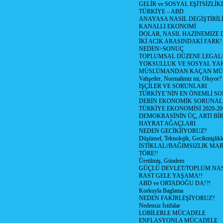
GELİR ve SOSYAL EŞİTSİZLİK
TÜRKİYE – ABD
ANAYASA NASIL DEGİŞTİRİL
KANALLI EKONOMİ
DOLAR, NASIL HAZİNEMİZE D
İKİ ACIK ARASINDAKİ FARK!
NEDEN>SONUÇ
TOPLUMSAL DÜZENE LEGAL/
YOKSULLUK VE SOSYAL Y
MÜSLÜMANDAN KAÇAN MÜ
Vahşetler, Normalimiz mi, Oluyor?
İŞÇİLER VE SORUNLARI
TÜRKİYE’NİN EN ÖNEMLİ SO
DERİN EKONOMİK SORUNA
TÜRKİYE EKONOMİSİ 2020-20
DEMOKRASİNİN ÜÇ, ARTI Bİ
HAYRAT AĞAÇLARI
NEDEN GECİKİİYORUZ?
Düşünsel, Teknolojik, Gecikmişlikle
İSTİKLAL//BAĞIMSIZLIK MAR
TÖRE!!
Üretilmiş, Gündem
GÜÇLÜ DEVLET/TOPLUM NAS
RAST GELE YAŞAMA!!
ABD ve ORTADOĞU DA!?!
Korkuyla Baglama
NEDEN FAKİRLEŞİYORUZ?
Nedensiz İstifalar
LOBİLERLE MÜCADELE
ENFLASYONLA MÜCADELE