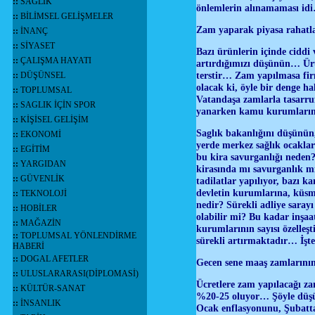
::
SAĞLIK
önlemlerin alınamaması idi…
::
BİLİMSEL GELİŞMELER
Zam yaparak piyasa rahatl
::
İNANÇ
::
SİYASET
Bazı ürünlerin içinde ciddi 
::
ÇALIŞMA HAYATI
artırdığımızı düşünün… Ürü
terstir… Zam yapılmasa firm
::
DÜŞÜNSEL
olacak ki, öyle bir denge h
::
TOPLUMSAL
Vatandaşa zamlarla tasarru
::
SAGLIK İÇİN SPOR
yanarken kamu kurumların b
::
KİŞİSEL GELİŞİM
Saglık bakanlığını düşünün,
::
EKONOMİ
yerde merkez sağlık ocaklar
::
EGİTİM
bu kira savurganlığı neden
::
YARGIDAN
kirasında mı savurganlık mı
::
GÜVENLİK
tadilatlar yapılıyor, bazı k
devletin kurumlarına, küsme
::
TEKNOLOJİ
nedir? Sürekli adliye saray
::
HOBİLER
olabilir mi? Bu kadar inşa
::
MAĞAZİN
kurumlarının sayısı özelleş
::
TOPLUMSAL YÖNLENDİRME
sürekli artırmaktadır… İşte
HABERİ
::
DOGAL AFETLER
Gecen sene maaş zamlarının 
::
ULUSLARARASI(DİPLOMASİ)
Ücretlere zam yapılacağı z
::
KÜLTÜR-SANAT
%20-25 oluyor… Şöyle düşün
::
İNSANLIK
Ocak enflasyonunu, Şubatta 