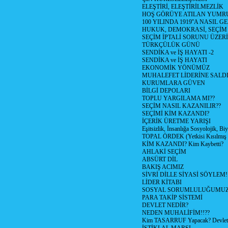
ELEŞTİRİ, ELEŞTİRİLMEZLİK
HOŞ GÖRÜYE ATILAN YUMR
100 YILINDA 1919''A NASIL G
HUKUK, DEMOKRASİ, SEÇİM
SEÇİM İPTALİ SORUNU ÜZER
TÜRKÇÜLÜK GÜNÜ
SENDİKA ve İŞ HAYATI -2
SENDİKA ve İŞ HAYATI
EKONOMİK YÖNÜMÜZ
MUHALEFET LİDERİNE SALD
KURUMLARA GÜVEN
BİLGİ DEPOLARI
TOPLU YARGILAMA MI??
SEÇİM NASIL KAZANILIR??
SEÇİMİ KİM KAZANDI?
İÇERİK ÜRETME YARIŞI
Eşitsizlik, İnsanlığa Sosyolojik, Bi
TOPAL ÖRDEK (Yetkisi Kısılmış 
KİM KAZANDI? Kim Kaybetti?
AHLAKİ SEÇİM
ABSÜRT DİL
BAKIŞ ACIMIZ
SİVRİ DİLLE SİYASİ SÖYLEM!
LİDER KİTABI
SOSYAL SORUMLULUĞUMUZ!
PARA TAKİP SİSTEMİ
DEVLET NEDİR?
NEDEN MUHALİFİM!!??
Kim TASARRUF Yapacak? Devlet m