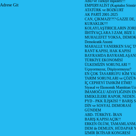
ABD ve Türkiye İlişkileri!!!
Adrese Git
EMPERYALİST (Kapitalist Sömü
ATATÜRK ve BOZKURT
AK PARTİ 2001-2025
CAN, ÇIKMAZI!?!? GAZZE DE,
KURAKLIK!!!
KOLAYLAŞTIRICILARIN ZORL
İİHTİYAÇLARA 3 ZAM, BİZE 1
MUHALEFET YOKSA, DEMOK
Demokratik Anomi
MAHALLE YANERKEN SAÇ T
RANT KAPISI, HAK KAPISI
BAYRAMDA BAYRAMLAŞAN
TÜRKİYE EKONOMİSİ
ÜLKEMİZİN SORUNLARI !!
Uçuyormuyuz, Düşüyormuyuz?
EN ÇOK TASARRUFU KİM YA
TARIM SORUNLARI ve ÇÖZÜ
İÇ CEPHEYİ TAHKİM ETME!
Siyasal ve Ekonomik Mantıktan Uz
İMAMOĞLU ADAYLIĞININ EN
EMEKLİLERE RAPOR, NEDEN
PYD - PKK İLİŞKİSİ !! BARIŞ 
DİN ve SOSYAL DEMORASİ
GÜNDEM
ABD- TÜRKİYE- İRAN
BARIŞ KAPISI AÇIK!!
ERKEN ÖLÜM, TAMAMLANMA
DEM ile DEMLEN, HÜDAPAR
İZMİR İKTİSAR KONGRESİ