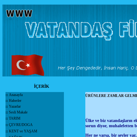
İÇERİK
::
Anasayfa
ÜRÜNLERE ZAMLAR GELMEYE
::
Haberler
::
Yazarlar
::
Sesli Makale
::
TARIM
Ülke ve biz vatandaşların 
::
ÇEVRE/DOGA
sorun diyor, muhalefetten 
::
KENT ve YAŞAM
Her ne varsa, bir şeyler var