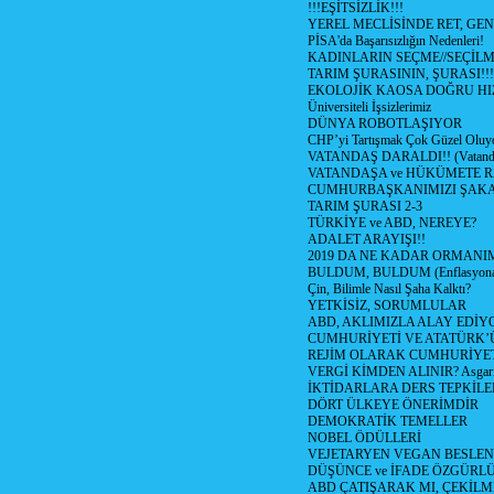
!!!EŞİTSİZLİK!!!
YEREL MECLİSİNDE RET, GEN
PİSA'da Başarısızlığın Nedenleri!
KADINLARIN SEÇME//SEÇİL
TARIM ŞURASININ, ŞURASI!!!
EKOLOJİK KAOSA DOĞRU HI
Üniversiteli İşsizlerimiz
DÜNYA ROBOTLAŞIYOR
CHP’yi Tartışmak Çok Güzel Oluy
VATANDAŞ DARALDI!! (Vatandaş
VATANDAŞA ve HÜKÜMETE R
CUMHURBAŞKANIMIZI ŞAK
TARIM ŞURASI 2-3
TÜRKİYE ve ABD, NEREYE?
ADALET ARAYIŞI!!
2019 DA NE KADAR ORMANIM
BULDUM, BULDUM (Enflasyona 
Çin, Bilimle Nasıl Şaha Kalktı?
YETKİSİZ, SORUMLULAR
ABD, AKLIMIZLA ALAY EDİYO
CUMHURİYETİ VE ATATÜRK’
REJİM OLARAK CUMHURİYE
VERGİ KİMDEN ALINIR? Asgari 
İKTİDARLARA DERS TEPKİLE
DÖRT ÜLKEYE ÖNERİMDİR
DEMOKRATİK TEMELLER
NOBEL ÖDÜLLERİ
VEJETARYEN VEGAN BESLE
DÜŞÜNCE ve İFADE ÖZGÜRL
ABD ÇATIŞARAK MI, ÇEKİLME