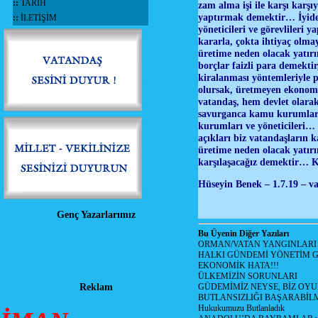
::
TARİH
zam alma işi ile karşı karş
yaptırmak demektir… İyide 
::
İLETİŞİM
yöneticileri ve görevlileri 
kararla, çokta ihtiyaç olm
üretime neden olacak yatır
borçlar faizli para demekti
kiralanması yöntemleriyle p
olursak, üretmeyen ekonomi 
vatandaş, hem devlet olara
savurganca kamu kurumları
kurumları ve yöneticileri…
açıkları biz vatandaşların
üretime neden olacak yatır
karşılaşacağız demektir… Ka
Hüseyin Benek – 1.7.19 – v
Genç Yazarlarımız
Bu Üyenin Diğer Yazıları
ORMAN/VATAN YANGINLARI !
HALKI GÜNDEMİ YÖNETİM G
EKONOMİK HATA!!!
ÜLKEMİZİN SORUNLARI
Reklam
GÜDEMİMİZ NEYSE, BİZ OYU
BUTLANSIZLIĞI BAŞARABİLM
Hukukumuzu Butlanladık