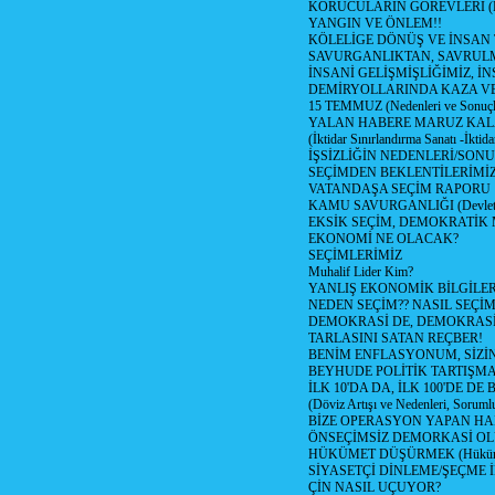
KORUCULARIN GÖREVLERİ (Polis
YANGIN VE ÖNLEM!!
KÖLELİGE DÖNÜŞ VE İNSAN 
SAVURGANLIKTAN, SAVRULM
İNSANİ GELİŞMİŞLİĞİMİZ, İ
DEMİRYOLLARINDA KAZA V
15 TEMMUZ (Nedenleri ve Sonuçl
YALAN HABERE MARUZ KA
(İktidar Sınırlandırma Sanatı -İktida
İŞSİZLİĞİN NEDENLERİ/SON
SEÇİMDEN BEKLENTİLERİMİZ
VATANDAŞA SEÇİM RAPORU
KAMU SAVURGANLIĞI (Devlet n
EKSİK SEÇİM, DEMOKRATİK 
EKONOMİ NE OLACAK?
SEÇİMLERİMİZ
Muhalif Lider Kim?
YANLIŞ EKONOMİK BİLGİLE
NEDEN SEÇİM?? NASIL SEÇİM
DEMOKRASİ DE, DEMOKRASİ
TARLASINI SATAN REÇBER!
BENİM ENFLASYONUM, SİZ
BEYHUDE POLİTİK TARTIŞMA
İLK 10'DA DA, İLK 100'DE D
(Döviz Artışı ve Nedenleri, Sorumlu
BİZE OPERASYON YAPAN HA
ÖNSEÇİMSİZ DEMORKASİ OL
HÜKÜMET DÜŞÜRMEK (Hükümet
SİYASETÇİ DİNLEME/ŞEÇME 
ÇİN NASIL UÇUYOR?