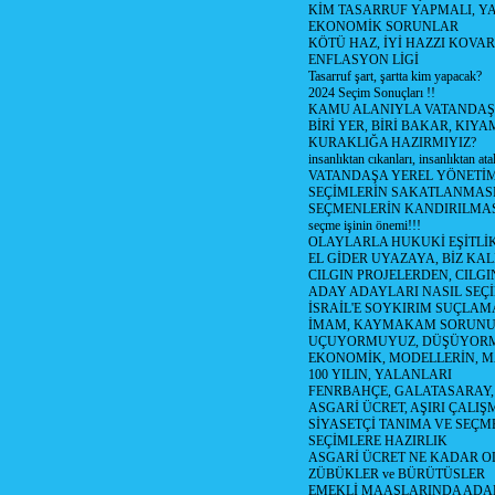
KİM TASARRUF YAPMALI, YA
EKONOMİK SORUNLAR
KÖTÜ HAZ, İYİ HAZZI KOVAR?
ENFLASYON LİGİ
Tasarruf şart, şartta kim yapacak?
2024 Seçim Sonuçları !!
KAMU ALANIYLA VATANDAŞ
BİRİ YER, BİRİ BAKAR, KIYA
KURAKLIĞA HAZIRMIYIZ?
insanlıktan cıkanları, insanlıktan ata
VATANDAŞA YEREL YÖNETİ
SEÇİMLERİN SAKATLANMASI
SEÇMENLERİN KANDIRILMAS
seçme işinin önemi!!!
OLAYLARLA HUKUKİ EŞİTLİK 
EL GİDER UYAZAYA, BİZ KAL
CILGIN PROJELERDEN, CILGIN
ADAY ADAYLARI NASIL SEÇİ
İSRAİL'E SOYKIRIM SUÇLAMA
İMAM, KAYMAKAM SORUN
UÇUYORMUYUZ, DÜŞÜYORM
EKONOMİK, MODELLERİN, MA
100 YILIN, YALANLARI
FENRBAHÇE, GALATASARAY,
ASGARİ ÜCRET, AŞIRI ÇALIŞ
SİYASETÇİ TANIMA VE SEÇME
SEÇİMLERE HAZIRLIK
ASGARİ ÜCRET NE KADAR OLM
ZÜBÜKLER ve BÜRÜTÜSLER
EMEKLİ MAAŞLARINDA ADA