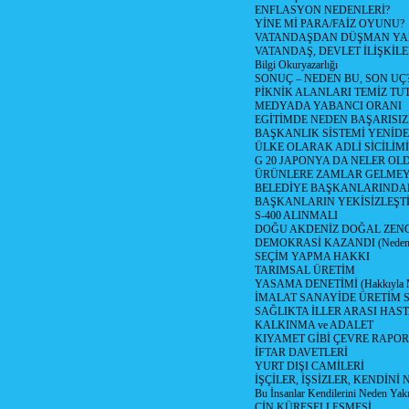
ENFLASYON NEDENLERİ?
YİNE Mİ PARA/FAİZ OYUNU?
VATANDAŞDAN DÜŞMAN Y
VATANDAŞ, DEVLET İLİŞKİLE
Bilgi Okuryazarlığı
SONUÇ – NEDEN BU, SON UÇ
PİKNİK ALANLARI TEMİZ TU
MEDYADA YABANCI ORANI
EGİTİMDE NEDEN BAŞARISIZ
BAŞKANLIK SİSTEMİ YENİDE
ÜLKE OLARAK ADLİ SİCİLİM
G 20 JAPONYA DA NELER OLDU? 
ÜRÜNLERE ZAMLAR GELMEYE B
BELEDİYE BAŞKANLARINDAN
BAŞKANLARIN YEKİSİZLEŞTİ
S-400 ALINMALI
DOĞU AKDENİZ DOĞAL ZENG
DEMOKRASİ KAZANDI (Neden D
SEÇİM YAPMA HAKKI
TARIMSAL ÜRETİM
YASAMA DENETİMİ (Hakkıyla Me
İMALAT SANAYİDE ÜRETİM
SAĞLIKTA İLLER ARASI HAS
KALKINMA ve ADALET
KIYAMET GİBİ ÇEVRE RAPO
İFTAR DAVETLERİ
YURT DIŞI CAMİLERİ
İŞÇİLER, İŞSİZLER, KENDİN
Bu İnsanlar Kendilerini Neden Yak
ÇİN KÜRESELLEŞMESİ