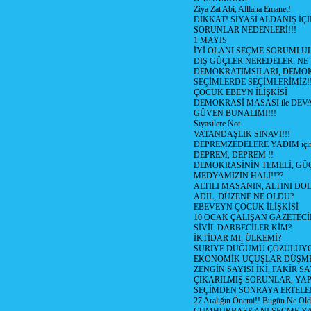
Ziya Zat Abi, Alllaha Emanet!
DİKKAT! SİYASİ ALDANIŞ İÇİ
SORUNLAR NEDENLERİ!!!
1 MAYIS
İYİ OLANI SEÇME SORUMLU
DIŞ GÜÇLER NEREDELER, NE
DEMOKRATIMSILARI, DEMOK
SEÇİMLERDE SEÇİMLERİMİZ!
ÇOCUK EBEYN İLİŞKİSİ
DEMOKRASİ MASASI ile DEV
GÜVEN BUNALIMI!!!
Siyasilere Not
VATANDAŞLIK SINAVI!!!
DEPREMZEDELERE YADIM için
DEPREM, DEPREM !!
DEMOKRASİNİN TEMELİ, GÜÇ
MEDYAMIZIN HALİ!!??
ALTILI MASANIN, ALTINI D
ADİL, DÜZENE NE OLDU?
EBEVEYN ÇOCUK İLİŞKİSİ
10 OCAK ÇALIŞAN GAZETEC
SİVİL DARBECİLER KİM?
İKTİDAR MI, ÜLKEMİ?
SURİYE DÜĞÜMÜ ÇÖZÜLÜY
EKONOMİK UÇUŞLAR DÜŞME
ZENGİN SAYISI İKİ, FAKİR S
ÇIKARILMIŞ SORUNLAR, YA
SEÇİMDEN SONRAYA ERTEL
27 Aralığın Önemi!! Bugün Ne Ol