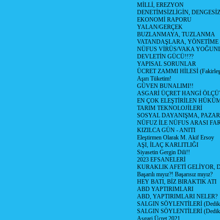
MİLLİ, EREZYON
DENETİMSİZLİGİN, DENGESİZ
EKONOMİ RAPORU
YALAN/GERÇEK
BUZLANMAYA, TUZLANMA
VATANDAŞLARA, YÖNETİME
NÜFUS VİRÜS/VAKA YOĞUN
DEVLETİN GÜCÜ!!??
YAPISAL SORUNLAR
ÜCRET ZAMMI HİLESİ (Fakirle
Aşırı Tüketim!
GÜVEN BUNALIMI!!
ASGARİ ÜÇRET HANGİ ÖLÇÜ
EN ÇOK ELEŞTİRİLEN HÜKÜ
TARIM TEKNOLOJİLERİ
SOSYAL DAYANIŞMA, PAZAR
NÜFUZ İLE NÜFUS ARASI FA
KIZILCA GÜN - ANITI
Eleştirmen Olarak M. Akif Ersoy
AŞI, İLAÇ KARLITLIĞI
Siyasetin Gergin Dili!!
2023 EFSANELERİ
KURAKLIK AFETİ GELİYOR, 
Başarılı mıyız?! Başarısız mıyız?
HEY BATI, BİZ BIRAKTIK ATI
ABD YAPTIRIMLARI
ABD, YAPTIRIMLARI NELER?
SALGIN SÖYLENTİLERİ (Dediko
SALGIN SÖYLENTİLERİ (Dediko
Asgari Ücret 2021