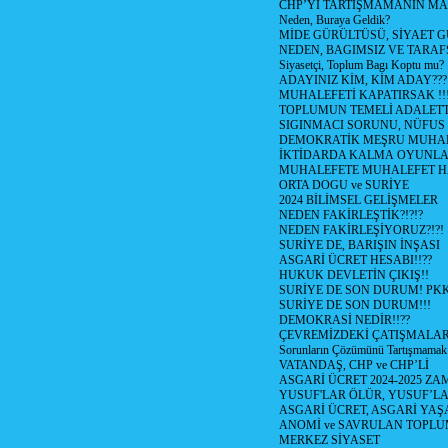
CHP’Yİ TARTIŞMAMANIN MAL
Neden, Buraya Geldik?
MİDE GÜRÜLTÜSÜ, SİYAET 
NEDEN, BAGIMSIZ VE TARAF
Siyasetçi, Toplum Bagı Koptu mu?
ADAYINIZ KİM, KİM ADAY???
MUHALEFETİ KAPATIRSAK !!
TOPLUMUN TEMELİ ADALETTİ
SIGINMACI SORUNU, NÜFUS
DEMOKRATİK MEŞRU MUHAL
İKTİDARDA KALMA OYUNLA
MUHALEFETE MUHALEFET H
ORTA DOGU ve SURİYE
2024 BİLİMSEL GELİŞMELER
NEDEN FAKİRLEŞTİK?!?!?
NEDEN FAKİRLEŞİYORUZ?!?!
SURİYE DE, BARIŞIN İNŞASI
ASGARİ ÜCRET HESABI!!??
HUKUK DEVLETİN ÇIKIŞ!!
SURİYE DE SON DURUM! PK
SURİYE DE SON DURUM!!!
DEMOKRASİ NEDİR!!??
ÇEVREMİZDEKİ ÇATIŞMALAR (S
Sorunların Çözümünü Tartışmamak
VATANDAŞ, CHP ve CHP’Lİ
ASGARİ ÜCRET 2024-2025 Z
YUSUF'LAR ÖLÜR, YUSUF’LA
ASGARİ ÜCRET, ASGARİ YAŞ
ANOMİ ve SAVRULAN TOPLU
MERKEZ SİYASET