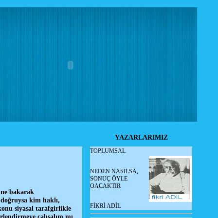
YAZARLARIMIZ
TOPLUMSAL
NEDEN NASILSA,
SONUÇ ÖYLE
OACAKTIR
sine bakarak
 doğruysa kim haklı,
FİKRİ ADİL
nu siyasal tarafgirlikle
erlendirmeye çalışalım mı,