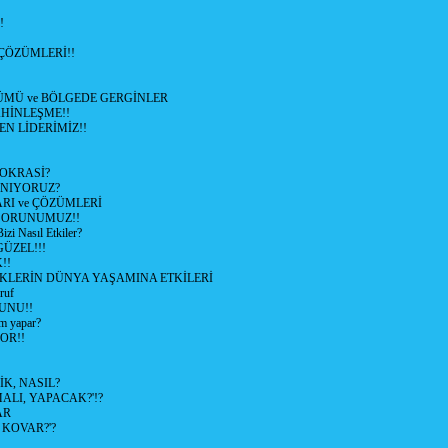
!
ÇÖZÜMLERİ!!
ÜMÜ ve BÖLGEDE GERGİNLER
HİNLEŞME!!
EN LİDERİMİZ!!
OKRASİ?
ANIYORUZ?
RI ve ÇÖZÜMLERİ
 SORUNUMUZ!!
 Nasıl Etkiler?
ÜZEL!!!
!!
İKLERİN DÜNYA YAŞAMINA ETKİLERİ
ruf
UNU!!
m yapar?
OR!!
K, NASIL?
LI, YAPACAK?'!?
AR
 KOVAR?'?