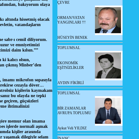
ÇEVRE
arafımdan, bakıyorum olaya
ORMAN/VATAN
ı altında hissetmiş olacak
YANGINLARI !!!
vletin, vatandaşların
HÜSEYİN BENEK
ne sabr-ı cemil diliyorum.
huzur ve emniyetimizi
TOPLUMSAL
imizi daim kılsın.””
ki kalıcı olsun,
EKONOMİK
an çıkmış Minber’den
EŞİTSİZLİKLER
, imamı mikrofon sopasıyla
AYDIN FİKİRLİ
rekirse cezayla döver…
trolsüz kişilerin kaymakam
TOPLUMSAL
sanız bu olayda ne tepki
e geçiren, güçsüzleri
eme ihtimalinizi
BİR ZAMANLAR
AVRUPA TOPLUMU
 göre memur olan imama
bes işlerde normali aşmak
Aykut Veli YILDIZ
lumda kişiler arasında
r yaşamak dilegiyle selam
İNANÇ