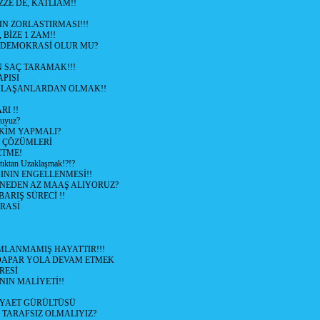
ZZE DE, KATLİAM!!
N ZORLASTIRMASI!!!
 BİZE 1 ZAM!!
 DEMOKRASİ OLUR MU?
 SAÇ TARAMAK!!!
APISI
LAŞANLARDAN OLMAK!!
I !!
uyuz?
KİM YAPMALI?
e ÇÖZÜMLERİ
ETME!
ıktan Uzaklaşmak!?!?
NIN ENGELLENMESİ!!
 NEDEN AZ MAAŞ ALIYORUZ?
 BARIŞ SÜRECİ !!
RASİ
LANMAMIŞ HAYATTIR!!!
ÜDAPAR YOLA DEVAM ETMEK
RESİ
IN MALİYETİ!!
İYAET GÜRÜLTÜSÜ
 TARAFSIZ OLMALIYIZ?