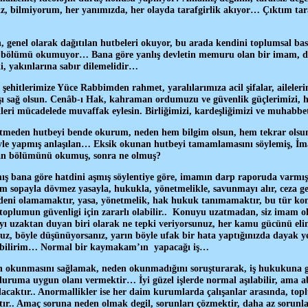
riz, bilmiyorum, her yanımızda, her olayda tarafgirlik akıyor… Çıktım t
genel olarak dağıtılan hutbeleri okuyor, bu arada kendini toplumsal bask
i şu bölümü okumuyor… Bana göre yanlış devletin memuru olan bir imam, de
li, yakınlarına sabır dilemelidir…
 şehitlerimize Yüce Rabbimden rahmet, yaralılarımıza acil şifalar, aileleri
aşı sağ olsun. Cenâb-ı Hak, kahraman ordumuzu ve güvenlik güçlerimizi, 
leri mücadelede muvaffak eylesin. Birliğimizi, kardeşliğimizi ve muhabbet
tmeden hutbeyi bende okurum, neden hem bilgim olsun, hem tekrar olsun 
e yapmış anlaşılan… Eksik okunan hutbeyi tamamlamasını söylemiş, İm
n bölümünü okumuş, sonra ne olmuş?
ana göre hatdini aşmış söylentiye göre, imamın darp raporuda varmış
payla dövmez yasayla, hukukla, yönetmelikle, savunmayı alır, ceza ge
ni olamamaktır, yasa, yönetmelik, hak hukuk tanımamaktır, bu tür kon
oplumun güvenligi için zararlı olabilir.. Konuyu uzatmadan, siz imam ol
layı uzaktan duyan biri olarak ne tepki veriyorsunuz, her kamu gücünü elin
z, böyle düşünüyorsanız, yarın böyle ufak bir hata yaptığınızda dayak y
yebilirim… Normal bir kaymakam’ın yapacağı iş…
 okunmasını sağlamak, neden okunmadığını soruşturarak, iş hukukuna
uruma uygun olanı vermektir… İyi güzel işlerde normal aşılabilir, ama a
acaktır.. Anormallikler ise her daim kurumlarda çalışanlar arasında, top
ır.. Amaç soruna neden olmak degil, sorunları çözmektir, daha az sorunla