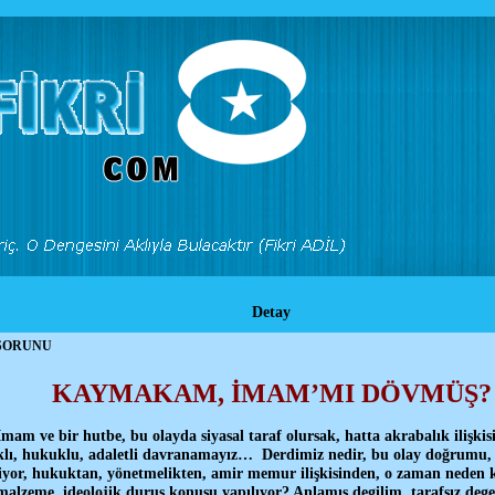
Detay
SORUNU
KAYMAKAM, İMAM’MI DÖVMÜŞ?
am ve bir hutbe, bu olayda siyasal taraf olursak, hatta akrabalık ilişki
aklı, hukuklu, adaletli davranamayız… Derdimiz nedir, bu olay doğrumu,
liyor, hukuktan, yönetmelikten, amir memur ilişkisinden, o zaman neden ko
l malzeme, ideolojik duruş konusu yapılıyor? Anlamış degilim, tarafsız deg