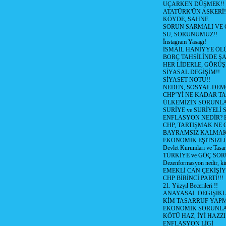
UÇARKEN DÜŞMEK!!
ATATÜRK'ÜN ASKERİ!
KÖYDE, SAHNE
SORUN SARMALI VE 
SU, SORUNUMUZ!!
İnstagram Yasagı!
İSMAİL HANİYYE ÖL
BORÇ TAHSİLİNDE ŞA
HER LİDERLE, GÖRÜŞ
SİYASAL DEGİŞİM!!
SİYASET NOTU!!
NEDEN, SOSYAL DEM
CHP’Yİ NE KADAR T
ÜLKEMİZİN SORUNLA
SURİYE ve SURİYELİ
ENFLASYON NEDİR? Bizi
CHP, TARTIŞMAK NE G
BAYRAMSIZ KALMAK
EKONOMİK EŞİTSİZL
Devlet Kurumları ve Tasar
TÜRKİYE ve GÖÇ SOR
Dezenformasyon nedir, ki
EMEKLİ CAN ÇEKİŞİY
CHP BİRİNCİ PARTİ!!!
21. Yüzyıl Becerileri !!
ANAYASAL DEGİŞİKLİ
KİM TASARRUF YAPMA
EKONOMİK SORUNL
KÖTÜ HAZ, İYİ HAZZI
ENFLASYON LİGİ