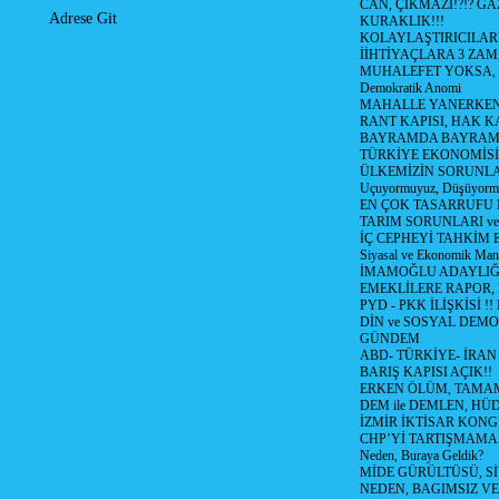
CAN, ÇIKMAZI!?!? GA
Adrese Git
KURAKLIK!!!
KOLAYLAŞTIRICILARI
İİHTİYAÇLARA 3 ZAM,
MUHALEFET YOKSA,
Demokratik Anomi
MAHALLE YANERKEN
RANT KAPISI, HAK K
BAYRAMDA BAYRAM
TÜRKİYE EKONOMİSİ
ÜLKEMİZİN SORUNLAR
Uçuyormuyuz, Düşüyorm
EN ÇOK TASARRUFU 
TARIM SORUNLARI v
İÇ CEPHEYİ TAHKİM 
Siyasal ve Ekonomik Mant
İMAMOĞLU ADAYLIĞI
EMEKLİLERE RAPOR,
PYD - PKK İLİŞKİSİ !!
DİN ve SOSYAL DEMO
GÜNDEM
ABD- TÜRKİYE- İRAN
BARIŞ KAPISI AÇIK!!
ERKEN ÖLÜM, TAMAM
DEM ile DEMLEN, H
İZMİR İKTİSAR KONG
CHP’Yİ TARTIŞMAMAN
Neden, Buraya Geldik?
MİDE GÜRÜLTÜSÜ, S
NEDEN, BAGIMSIZ VE