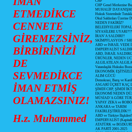
İMAN
CHP
CHP Genel Merkezine But
MUHALİF DAYANIŞM
ETMEDİKCE
Hukuk Sistemlnde Tutukl
Okul Saldırıları Üzerine
CENNETE
NEDEN FAKİRİZ?
BELEDİYELERİ TOPA
SİYASİLERE UYARI?!?
GİREMEZSİNİZ,
İRAN’A SALDIRI!!
SKİMPFLASYON // S
ABD ve İSRAİL VEDE 
BİRBİRİNİZİ
EMPERYALİST SALDIR
ABD, İSRAİL SALDIR
ÜRÜNLER, NEDEN UC
DE
ALGILATILAN ALGIL
Vatandaşlık Hukuku Bozu
EKONOMİK EŞİTSİZLİ
SEVMEDİKCE
ALIM GÜCÜ
Demokrasi, Barış ve Karde
İMAN ETMİŞ
ASGARİ ÜÇRET KAÇ L
ŞİMDİ CHP, ŞİMDİ İK
EKONOMİ NEDEN DÜ
OLAMAZSINIZ!
MÜSİAD’A GÖRE TÜR
YAPAY ZEKA ve ROBO
ANKARA ve TARIM
FAKİRLEŞTİRİLDİK!!!
H.z. Muhammed
ABD ve Türkiye İlişkileri!
EMPERYALİST (Kapital
ATATÜRK ve BOZKUR
AK PARTİ 2001-2025