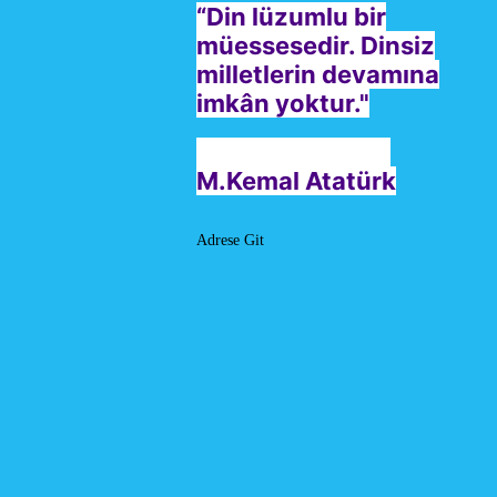
“Din lüzumlu bir
müessesedir. Dinsiz
milletlerin devamına
imkân yoktur."
M.Kemal Atatürk
Adrese Git