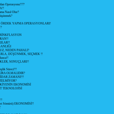
lan Operasyonu!!??
A!!
ama Nasıl Olur?
 Düşünmek?
L ÖRDEK YAPMA OPERASYONLARI!
!?
HRİNKFLASYON
İRAN!!
ILAR!!
GANLIĞI
UZ, NEDEN PAHALI?
ARLA, DÜŞÜNMEK, SEÇMEK !!
lunca!!
KLER, SONUÇLARI!!
şlik Süreci!!!
İRA OLMALIDIR?
TİDAR ZAMANI!!!
ZELMİYOR?
KİYENİN EKONOMİSİ
T TEKNOLOJİSİ
!!
ist Sömürü) EKONOMİSİ!!
T