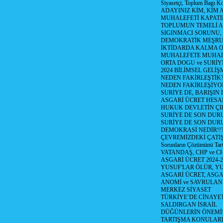
Siyasetçi, Toplum Bagı K
ADAYINIZ KİM, KİM 
MUHALEFETİ KAPATIR
TOPLUMUN TEMELİ AD
SIGINMACI SORUNU,
DEMOKRATİK MEŞRU 
İKTİDARDA KALMA 
MUHALEFETE MUHAL
ORTA DOGU ve SURİY
2024 BİLİMSEL GELİ
NEDEN FAKİRLEŞTİK?!
NEDEN FAKİRLEŞİYOR
SURİYE DE, BARIŞIN 
ASGARİ ÜCRET HESAB
HUKUK DEVLETİN ÇIK
SURİYE DE SON DUR
SURİYE DE SON DURU
DEMOKRASİ NEDİR!!?
ÇEVREMİZDEKİ ÇATIŞM
Sorunların Çözümünü Tar
VATANDAŞ, CHP ve CH
ASGARİ ÜCRET 2024-
YUSUF'LAR ÖLÜR, YU
ASGARİ ÜCRET, ASGA
ANOMİ ve SAVRULAN
MERKEZ SİYASET
TÜRKİYE’DE CİNAYE
SALDIRGAN İSRAİL
DÜĞÜNLERİN ÖNEMİ
TARTIŞMA KONULARI