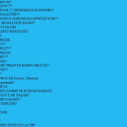
optu mu?
ADAY???
SAK !!! DEMOKRASİ KAPANIR!!!
ALETTİR!!!
 NÜFUS SORUNUNA DÖNÜŞÜYOR!!!
MUHALFETE BASKI!!
OYUNLARI
EFET HASTALIĞI
E
ŞMELER
?!?
UZ?!?!
İNŞASI
I!!??
IŞ!!
UM! PKK/PYD KİMİN ÖRGÜTÜ?
M!!!
?
ALAR (Suriye, Ukrayna)
tışmamak!!
P’Lİ
2025 ZAMMI NE KADAR OLMALI?
SUF’LAR YAŞAR!!
Rİ YAŞAM!!!
 TOPLUM!!
TLER
!
MIZ ANAYASA ve CHP