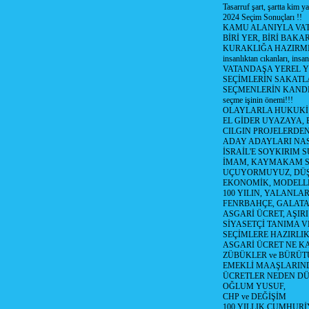
Tasarruf şart, şartta kim y
2024 Seçim Sonuçları !!
KAMU ALANIYLA VA
BİRİ YER, BİRİ BAKA
KURAKLIĞA HAZIRMI
insanlıktan cıkanları, insan
VATANDAŞA YEREL 
SEÇİMLERİN SAKATL
SEÇMENLERİN KANDI
seçme işinin önemi!!!
OLAYLARLA HUKUKİ E
EL GİDER UYAZAYA, 
CILGIN PROJELERDEN,
ADAY ADAYLARI NAS
İSRAİL'E SOYKIRIM S
İMAM, KAYMAKAM 
UÇUYORMUYUZ, DÜŞ
EKONOMİK, MODELLE
100 YILIN, YALANLAR
FENRBAHÇE, GALATA
ASGARİ ÜCRET, AŞIR
SİYASETÇİ TANIMA V
SEÇİMLERE HAZIRLI
ASGARİ ÜCRET NE KA
ZÜBÜKLER ve BÜRÜT
EMEKLİ MAAŞLARIN
ÜCRETLER NEDEN D
OĞLUM YUSUF,
CHP ve DEĞİŞİM
100 YILLIK CUMHURİ