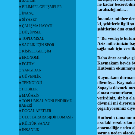
::
SAĞLIK
ne kadar becerebili
::
BİLİMSEL GELİŞMELER
tarafsızlığımla…
::
İNANÇ
İmamlar minber den, 
::
SİYASET
ki, şehitlerle ilgil
::
ÇALIŞMA HAYATI
şehitlerine dua etme
::
DÜŞÜNSEL
“”Bu vesileyle bütün
::
TOPLUMSAL
Aziz milletimizin b
::
SAGLIK İÇİN SPOR
sağlamak için verdik
::
KİŞİSEL GELİŞİM
::
EKONOMİ
Daha önce camiye gi
Kaymakam beyde öyl
::
EGİTİM
Hutbenin okunmaya
::
YARGIDAN
::
GÜVENLİK
Kaymakam durmamış b
dövmüş… Kaymakam so
::
TEKNOLOJİ
Sopayla dövmek mede
::
HOBİLER
olması memurların, t
::
MAĞAZİN
verirdiniz, siz bu o
::
TOPLUMSAL YÖNLENDİRME
dövmeli mi diyorsunu
HABERİ
çoğaltıyorsunuz di
::
DOGAL AFETLER
::
ULUSLARARASI(DİPLOMASİ)
Hutbenin tamamının
oradaki cezalardan d
::
KÜLTÜR-SANAT
anormalliğe neden ol
::
İNSANLIK
soruna neden olacakt