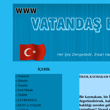
İÇERİK
::
Anasayfa
İMAM, KAYMAKAM 
::
Haberler
::
Yazarlar
::
Sesli Makale
::
TARIM
Bir kaymakam, bir İm
::
ÇEVRE/DOGA
degerlendirirsek, h
haklılığı nereden ge
::
KENT ve YAŞAM
tartışılıyor? Siyasa