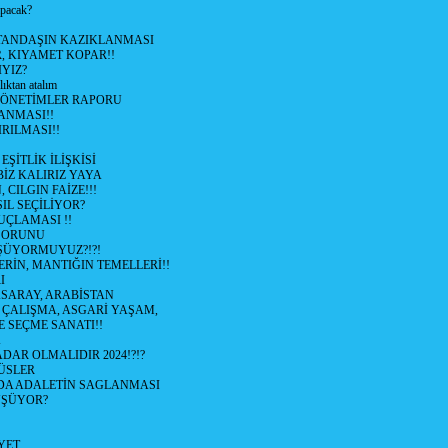
apacak?
TANDAŞIN KAZIKLANMASI
R, KIYAMET KOPAR!!
YIZ?
lıktan atalım
YÖNETİMLER RAPORU
ANMASI!!
RILMASI!!
ŞİTLİK İLİŞKİSİ
BİZ KALIRIZ YAYA
 CILGIN FAİZE!!!
IL SEÇİLİYOR?
UÇLAMASI !!
SORUNU
ÜYORMUYUZ?!?!
RİN, MANTIĞIN TEMELLERİ!!
I
SARAY, ARABİSTAN
I ÇALIŞMA, ASGARİ YAŞAM,
E SEÇME SANATI!!
K
DAR OLMALIDIR 2024!?!?
ÜSLER
DA ADALETİN SAGLANMASI
ÜŞÜYOR?
YET