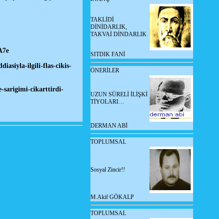
TAKLİDİ
DİNİDARLIK,
TAKVAİ DİNDARLIK
A7e
SITDIK FANİ
siyla-ilgili-flas-cikis-
ÖNERİLER
sarigimi-cikarttirdi-
UZUN SÜRELİ İLİŞKİ
TİYOLARI…
DERMAN ABİ
TOPLUMSAL
Sosyal Zincir!!
M.Akif GÖKALP
TOPLUMSAL