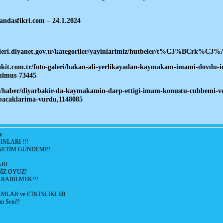
andasfikri.com – 24.1.2024
tleri.diyanet.gov.tr/kategoriler/yayinlarimiz/hutbeler/t%C3%BCrk%C3%
kit.com.tr/foto-galeri/bakan-ali-yerlikayadan-kaymakam-imami-dovdu-iddia
ulmus-73445
tr/haber/diyarbakir-da-kaymakamin-darp-ettigi-imam-konustu-cubbemi-ve-
-bacaklarima-vurdu,1148085
ı
NLARI !!!
ETİM GÜNDEMİ!!
RI
İZ OYUZ!
RABİLMEK!!!
LAR ve ETKİNLİKLER
m Seni!!