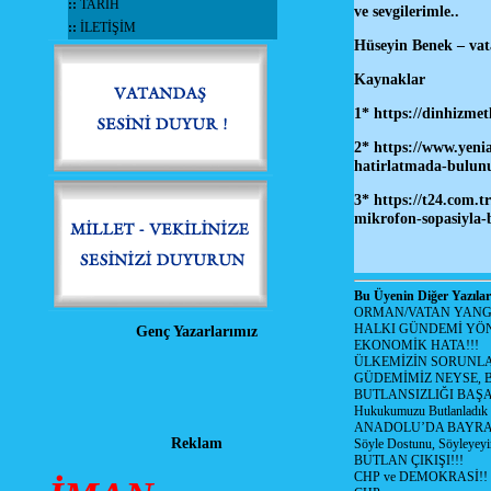
::
TARİH
ve sevgilerimle..
::
İLETİŞİM
Hüseyin Benek – vat
Kaynaklar
1* https://dinhizme
2*
https://www.yenia
hatirlatmada-bulun
3* https://t24.com.
mikrofon-sopasiyla
Bu Üyenin Diğer Yazılar
ORMAN/VATAN YANGI
HALKI GÜNDEMİ YÖN
Genç Yazarlarımız
EKONOMİK HATA!!!
ÜLKEMİZİN SORUNLA
GÜDEMİMİZ NEYSE, B
BUTLANSIZLIĞI BAŞA
Hukukumuzu Butlanladık
ANADOLU’DA BAYRAM
Reklam
Söyle Dostunu, Söyleyeyi
BUTLAN ÇIKIŞI!!!
CHP ve DEMOKRASİ!!