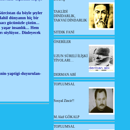
TAKLİDİ
ürcistan da böyle şeyler
DİNİDARLIK,
 dahil dünyanın hiç bir
TAKVAİ DİNDARLIK
acı gücünüzle çözün...
, yaşar insanlık... Hem
ı söylüyor.. Dinleyecek
SITDIK FANİ
ÖNERİLER
UZUN SÜRELİ İLİŞKİ
TİYOLARI…
nin-yaptigi-duyurulan-
DERMAN ABİ
TOPLUMSAL
Sosyal Zincir!!
M.Akif GÖKALP
TOPLUMSAL