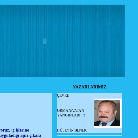
YAZARLARIMIZ
ÇEVRE
ORMAN/VATAN
YANGINLARI !!!
oruz, iç işlerine
HÜSEYİN BENEK
yguladığı aşırı çıkara