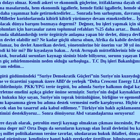
n dolayı olmaz. Kendi askeri ve ekonomik güçlerine, ittifaklarına dayalı o
ma masalarında, hem ekonomik işgallerle, hemde fiziki işgallerle, hemde si
ı daha yaşanmaz hale getirmektedirler.... Sonrada ben sarhoştum, davran
 Milletler koridorlarında kibirli kibirli yürümeye devam etmektedirler... 
olacak dünya barışını bozmaya degermi? Değmez, bu işleri yapmak için s
plumları için harcasalar zaten toplumsal refahları %25 daha artar... Bunl
ında silahlandırdığı terör örgütüyle anlaşma yapan bir devlet, dünya devl
ın devlet olabilir mi? Ne kadar güçlü olursa olsun, Afrika da kabile devlet
Olamaz, bu devlet Amerikan devleti, yönetenlerine bir önerim var 30 yıl ö
di ki bir mi? Bir kıyaslayın bakın... Artık Avrupalı müttefikleriniz bile s
bıktık, buradaki sorunları kaynagı sizsiniz bizde biliyoruz, sorunu yaşayan
on güç zehirlenmesinin neden olduğu sarhoşluga.. T.C Dış işleri Bakanlığın
vam edelim...
ütü güdümündeki “Suriye Demokratik Güçleri”nin Suriye'nin kuzeydoğ
me ve ticaretini yapmak üzere ABD’de yerleşik “Delta Crescent Energy LLC”
bildirilmiştir. PKK/YPG terör örgütü, bu adımla Suriye halkının doğal ka
rletme emelini açıkça gözler önüne sermiştir. Suriye’nin doğal kaynakları 
 hukuku hiçe sayan, Suriye'nin toprak bütünlüğüne, birliğine ve egemenl
ı kapsamına giren bu adıma destek vermesini esefle karşılıyoruz. Hiçbir 
cek olan bu tasarruf asla kabul edilemez.” Türkiye'nin haklı açıklamasın
imizi destekliyoruz... Sonra dönüyoruz Abd vatandaşlarına soruyoruz!
re dayalı olarak, petrolün enerji kaynagı olmaktan çıkması öncesinde, Pet
ına deger mi? Orta Dogu da sorunların kaynagı olan İsrail devletini bu k
 millet politikalarının tersine tavırlar, uluslararası hukuk ihlalleri, düny
ıl görünüyor, kendinizce hangi haklı gerekceler üretiliyor, bilmiyorum 