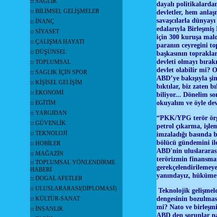
::
SAĞLIK
dayalı politikalarda
::
BİLİMSEL GELİŞMELER
devletler, hem anlaş
savaşcılarla dünyay
::
İNANÇ
edalarıyla Birleşmiş
::
SİYASET
için 300 kuruşa mal
::
ÇALIŞMA HAYATI
paranın ceyregini to
::
DÜŞÜNSEL
başkasının topraklar
devleti olmayı bırak
::
TOPLUMSAL
devlet olabilir mi? 
::
SAGLIK İÇİN SPOR
ABD’ye bakışıyla şim
::
KİŞİSEL GELİŞİM
bıktılar, biz zaten 
::
EKONOMİ
biliyor... Dönelim s
okuyalım ve öyle de
::
EGİTİM
::
YARGIDAN
“PKK/YPG terör örg
::
GÜVENLİK
petrol çıkarma, işle
::
TEKNOLOJİ
imzaladığı basında 
bölücü gündemini ile
::
HOBİLER
ABD'nin uluslararası
::
MAĞAZİN
terörizmin finansman
::
TOPLUMSAL YÖNLENDİRME
gerekçelendirilemeye
HABERİ
yanındayız, hükümet
::
DOGAL AFETLER
::
ULUSLARARASI(DİPLOMASİ)
Teknolojik gelişmele
dengesinin bozulmas
::
KÜLTÜR-SANAT
mi? Nato ve birleşmiş
::
İNSANLIK
ABD den sorunlar nas