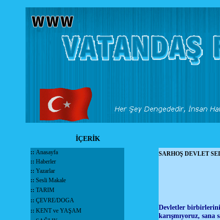
İÇERİK
::
Anasayfa
SARHOŞ DEVLET SE
::
Haberler
::
Yazarlar
::
Sesli Makale
::
TARIM
::
ÇEVRE/DOGA
Devletler birbirlerin
::
KENT ve YAŞAM
karışmıyoruz, sana s