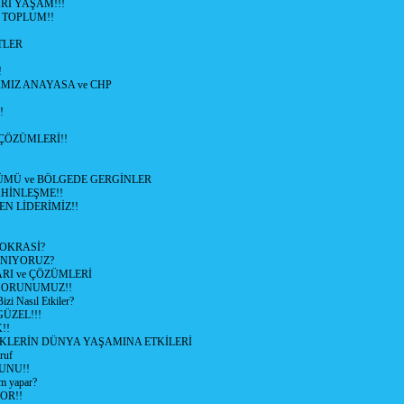
Rİ YAŞAM!!!
 TOPLUM!!
TLER
!
MIZ ANAYASA ve CHP
!
ÇÖZÜMLERİ!!
ÜMÜ ve BÖLGEDE GERGİNLER
HİNLEŞME!!
EN LİDERİMİZ!!
OKRASİ?
ANIYORUZ?
RI ve ÇÖZÜMLERİ
 SORUNUMUZ!!
 Nasıl Etkiler?
ÜZEL!!!
!!
İKLERİN DÜNYA YAŞAMINA ETKİLERİ
ruf
UNU!!
m yapar?
OR!!