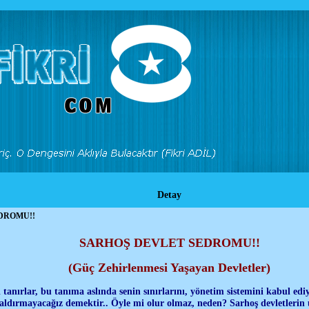
Detay
DROMU!!
SARHOŞ DEVLET SEDROMU!!
(Güç Zehirlenmesi Yaşayan Devletler)
i tanırlar, bu tanıma aslında senin sınırlarını, yönetim sistemini kabul ediy
aldırmayacağız demektir.. Öyle mi olur olmaz, neden? Sarhoş devletlerin u