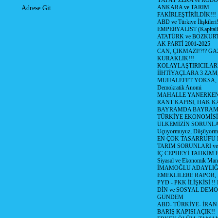
YAPAY ZEKA ve ROBO
ANKARA ve TARIM
Adrese Git
FAKİRLEŞTİRİLDİK!!!
ABD ve Türkiye İlişkileri!
EMPERYALİST (Kapital
ATATÜRK ve BOZKUR
AK PARTİ 2001-2025
CAN, ÇIKMAZI!?!? GA
KURAKLIK!!!
KOLAYLAŞTIRICILARI
İİHTİYAÇLARA 3 ZAM,
MUHALEFET YOKSA,
Demokratik Anomi
MAHALLE YANERKEN
RANT KAPISI, HAK K
BAYRAMDA BAYRAM
TÜRKİYE EKONOMİSİ
ÜLKEMİZİN SORUNLAR
Uçuyormuyuz, Düşüyorm
EN ÇOK TASARRUFU 
TARIM SORUNLARI v
İÇ CEPHEYİ TAHKİM 
Siyasal ve Ekonomik Mant
İMAMOĞLU ADAYLIĞI
EMEKLİLERE RAPOR,
PYD - PKK İLİŞKİSİ !!
DİN ve SOSYAL DEMO
GÜNDEM
ABD- TÜRKİYE- İRAN
BARIŞ KAPISI AÇIK!!