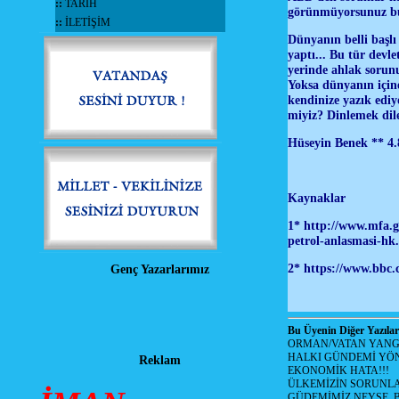
::
TARİH
görünmüyorsunuz bun
::
İLETİŞİM
Dünyanın belli başlı
yaptı... Bu tür devle
yerinde ahlak sorunu
Yoksa dünyanın içine
kendinize yazık ediy
miyiz? Dinlemek dileg
Hüseyin Benek ** 4.
Kaynaklar
1* http://www.mfa.g
petrol-anlasmasi-hk.
2* https://www.bbc.
Genç Yazarlarımız
Bu Üyenin Diğer Yazılar
ORMAN/VATAN YANGI
HALKI GÜNDEMİ YÖN
Reklam
EKONOMİK HATA!!!
ÜLKEMİZİN SORUNLA
GÜDEMİMİZ NEYSE, B