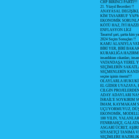
CHP BİRİNCİ PARTİ!!!
21. Yüzyıl Becerileri !!
ANAYASAL DEGİŞİKLİ
KİM TASARRUF YAPMA
EKONOMİK SORUNL
KÖTÜ HAZ, İYİ HAZZI
ENFLASYON LİGİ
Tasarruf şart, şartta kim y
2024 Seçim Sonuçları !!
KAMU ALANIYLA VA
BİRİ YER, BİRİ BAKA
KURAKLIĞA HAZIRMI
insanlıktan cıkanları, insan
VATANDAŞA YEREL 
SEÇİMLERİN SAKATL
SEÇMENLERİN KANDI
seçme işinin önemi!!!
OLAYLARLA HUKUKİ E
EL GİDER UYAZAYA, 
CILGIN PROJELERDEN,
ADAY ADAYLARI NAS
İSRAİL'E SOYKIRIM S
İMAM, KAYMAKAM 
UÇUYORMUYUZ, DÜŞ
EKONOMİK, MODELLE
100 YILIN, YALANLAR
FENRBAHÇE, GALATA
ASGARİ ÜCRET, AŞIR
SİYASETÇİ TANIMA V
SEÇİMLERE HAZIRLI