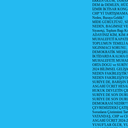
ERKEN ÖLÜM, TAMAM
DEM ile DEMLEN, H
İZMİR İKTİSAR KONG
CHP’Yİ TARTIŞMAMAN
Neden, Buraya Geldik?
MİDE GÜRÜLTÜSÜ, S
NEDEN, BAGIMSIZ VE
Siyasetçi, Toplum Bagı K
ADAYINIZ KİM, KİM 
MUHALEFETİ KAPATIR
TOPLUMUN TEMELİ AD
SIGINMACI SORUNU,
DEMOKRATİK MEŞRU 
İKTİDARDA KALMA 
MUHALEFETE MUHAL
ORTA DOGU ve SURİY
2024 BİLİMSEL GELİ
NEDEN FAKİRLEŞTİK?!
NEDEN FAKİRLEŞİYOR
SURİYE DE, BARIŞIN 
ASGARİ ÜCRET HESAB
HUKUK DEVLETİN ÇIK
SURİYE DE SON DUR
SURİYE DE SON DURU
DEMOKRASİ NEDİR!!?
ÇEVREMİZDEKİ ÇATIŞM
Sorunların Çözümünü Tar
VATANDAŞ, CHP ve CH
ASGARİ ÜCRET 2024-
YUSUF'LAR ÖLÜR, YU