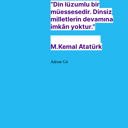
“Din lüzumlu bir
müessesedir. Dinsiz
milletlerin devamına
imkân yoktur."
M.Kemal Atatürk
Adrese Git