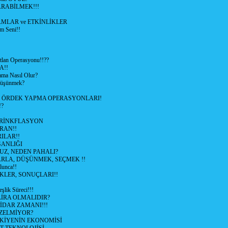
RABİLMEK!!!
LAR ve ETKİNLİKLER
m Seni!!
lan Operasyonu!!??
A!!
ama Nasıl Olur?
 Düşünmek?
L ÖRDEK YAPMA OPERASYONLARI!
!?
HRİNKFLASYON
İRAN!!
ILAR!!
GANLIĞI
UZ, NEDEN PAHALI?
ARLA, DÜŞÜNMEK, SEÇMEK !!
lunca!!
KLER, SONUÇLARI!!
şlik Süreci!!!
İRA OLMALIDIR?
TİDAR ZAMANI!!!
ZELMİYOR?
KİYENİN EKONOMİSİ