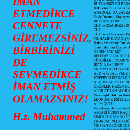
İMAN
BUTLANSIZLIĞI BAŞA
Hukukumuzu Butlanladık
ETMEDİKCE
ANADOLU’DA BAYRAM
Söyle Dostunu, Söyleyeyi
BUTLAN ÇIKIŞI!!!
CENNETE
CHP ve DEMOKRASİ!!
CHP
GİREMEZSİNİZ,
CHP Genel Merkezine But
MUHALİF DAYANIŞM
Hukuk Sistemlnde Tutukl
BİRBİRİNİZİ
Okul Saldırıları Üzerine
NEDEN FAKİRİZ?
BELEDİYELERİ TOPA
DE
SİYASİLERE UYARI?!?
İRAN’A SALDIRI!!
SKİMPFLASYON // S
SEVMEDİKCE
ABD ve İSRAİL VEDE 
EMPERYALİST SALDIR
ABD, İSRAİL SALDIR
İMAN ETMİŞ
ÜRÜNLER, NEDEN UC
ALGILATILAN ALGIL
OLAMAZSINIZ!
Vatandaşlık Hukuku Bozu
EKONOMİK EŞİTSİZLİ
ALIM GÜCÜ
Demokrasi, Barış ve Karde
ASGARİ ÜÇRET KAÇ L
H.z. Muhammed
ŞİMDİ CHP, ŞİMDİ İK
EKONOMİ NEDEN DÜ
MÜSİAD’A GÖRE TÜR