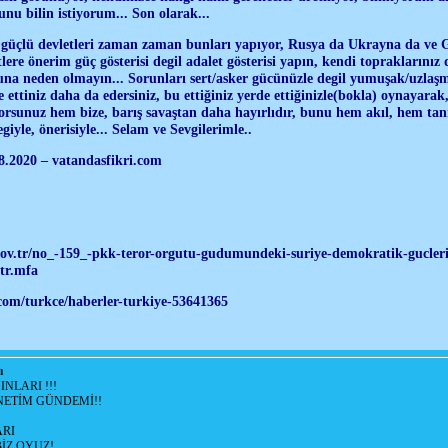
u bilin istiyorum... Son olarak...
 güçlü devletleri zaman zaman bunları yapıyor, Rusya da Ukrayna da ve G
tlere önerim güç gösterisi degil adalet gösterisi yapın, kendi topraklarınız
na neden olmayın... Sorunları sert/asker gücünüzle degil yumuşak/uzlaşm
 ettiniz daha da edersiniz, bu ettiğiniz yerde ettiğinizle(bokla) oynayarak
orsunuz hem bize, barış savaştan daha hayırlıdır, bunu hem akıl, hem tanr
iyle, önerisiyle... Selam ve Sevgilerimle..
8.2020 – vatandasfikri.com
ov.tr/no_-159_-pkk-teror-orgutu-gudumundeki-suriye-demokratik-gucleri
tr.mfa
com/turkce/haberler-turkiye-53641365
ı
NLARI !!!
ETİM GÜNDEMİ!!
RI
İZ OYUZ!