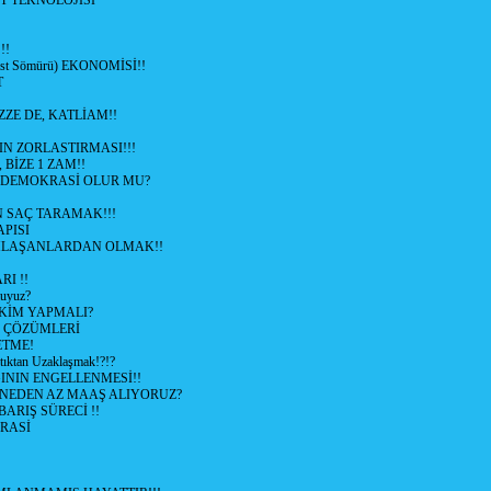
T TEKNOLOJİSİ
!!
ist Sömürü) EKONOMİSİ!!
T
ZZE DE, KATLİAM!!
N ZORLASTIRMASI!!!
 BİZE 1 ZAM!!
 DEMOKRASİ OLUR MU?
 SAÇ TARAMAK!!!
APISI
LAŞANLARDAN OLMAK!!
I !!
uyuz?
KİM YAPMALI?
e ÇÖZÜMLERİ
ETME!
ıktan Uzaklaşmak!?!?
NIN ENGELLENMESİ!!
 NEDEN AZ MAAŞ ALIYORUZ?
 BARIŞ SÜRECİ !!
RASİ