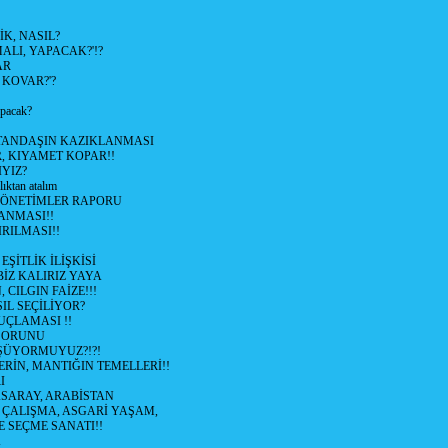
K, NASIL?
LI, YAPACAK?'!?
AR
 KOVAR?'?
apacak?
TANDAŞIN KAZIKLANMASI
R, KIYAMET KOPAR!!
YIZ?
lıktan atalım
YÖNETİMLER RAPORU
ANMASI!!
RILMASI!!
ŞİTLİK İLİŞKİSİ
BİZ KALIRIZ YAYA
 CILGIN FAİZE!!!
IL SEÇİLİYOR?
UÇLAMASI !!
SORUNU
ÜYORMUYUZ?!?!
RİN, MANTIĞIN TEMELLERİ!!
I
SARAY, ARABİSTAN
I ÇALIŞMA, ASGARİ YAŞAM,
E SEÇME SANATI!!
K