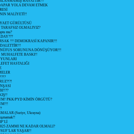
LANMAMIŞ HAYATTIR!!!
ÜDAPAR YOLA DEVAM ETMEK
RESİ
IN MALİYETİ!!
İYAET GÜRÜLTÜSÜ
 TARAFSIZ OLMALIYIZ?
optu mu?
ADAY???
SAK !!! DEMOKRASİ KAPANIR!!!
ALETTİR!!!
 NÜFUS SORUNUNA DÖNÜŞÜYOR!!!
MUHALFETE BASKI!!
OYUNLARI
EFET HASTALIĞI
E
ŞMELER
?!?
UZ?!?!
İNŞASI
I!!??
IŞ!!
UM! PKK/PYD KİMİN ÖRGÜTÜ?
M!!!
?
ALAR (Suriye, Ukrayna)
tışmamak!!
P’Lİ
2025 ZAMMI NE KADAR OLMALI?
SUF’LAR YAŞAR!!