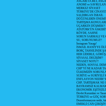
ASGARİ ÜCRET, ASGA
ANOMİ ve SAVRULAN
MERKEZ SİYASET
TÜRKİYE’DE CİNAYE
SALDIRGAN İSRAİL
DÜĞÜNLERİN ÖNEMİ
TARTIŞMA KONULARI
UÇARKEN DÜŞMEK!!
ATATÜRK'ÜN ASKERİ!
KÖYDE, SAHNE
SORUN SARMALI VE 
SU, SORUNUMUZ!!
İnstagram Yasagı!
İSMAİL HANİYYE ÖL
BORÇ TAHSİLİNDE ŞA
HER LİDERLE, GÖRÜŞ
SİYASAL DEGİŞİM!!
SİYASET NOTU!!
NEDEN, SOSYAL DEM
CHP’Yİ NE KADAR T
ÜLKEMİZİN SORUNLA
SURİYE ve SURİYELİ
ENFLASYON NEDİR? Bizi
CHP, TARTIŞMAK NE G
BAYRAMSIZ KALMAK
EKONOMİK EŞİTSİZL
Devlet Kurumları ve Tasar
TÜRKİYE ve GÖÇ SOR
Dezenformasyon nedir, ki
EMEKLİ CAN ÇEKİŞİY