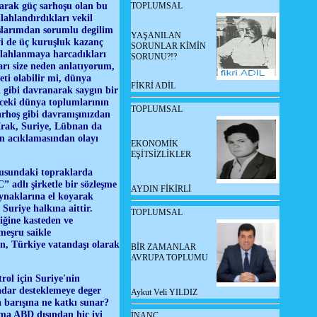
larak güç sarhoşu olan bu
TOPLUMSAL
lahlandırdıkları vekil
ışlarımdan sorumlu degilim
YAŞANILAN
İyi de üç kuruşluk kazanç
SORUNLAR KİMİN
ilahlanmaya harcadıkları
SORUNU?!?
arı size neden anlatıyorum,
eti olabilir mi, dünya
FİKRİ ADİL
i gibi davranarak saygın bir
nceki dünya toplumlarının
TOPLUMSAL
arhoş gibi davranışınızdan
 Irak, Suriye, Lübnan da
ın acıklamasından olayı
EKONOMİK
EŞİTSİZLİKLER
usundaki topraklarda
 adlı şirketle bir sözleşme
AYDIN FİKİRLİ
ynaklarına el koyarak
Suriye halkına aittir.
TOPLUMSAL
iğine kasteden ve
meşru saikle
ın, Türkiye vatandaşı olarak
BİR ZAMANLAR
AVRUPA TOPLUMU
rol için Suriye'nin
adar desteklemeye deger
Aykut Veli YILDIZ
a barışına ne katkı sunar?
ama ABD dışından hiç iyi
İNANÇ