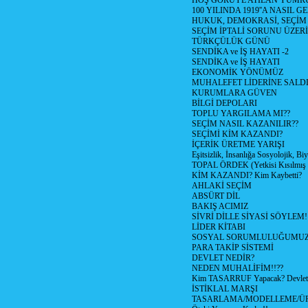
HOŞ GÖRÜYE ATILAN YUMR
100 YILINDA 1919''A NASIL G
HUKUK, DEMOKRASİ, SEÇİM
SEÇİM İPTALİ SORUNU ÜZER
TÜRKÇÜLÜK GÜNÜ
SENDİKA ve İŞ HAYATI -2
SENDİKA ve İŞ HAYATI
EKONOMİK YÖNÜMÜZ
MUHALEFET LİDERİNE SALD
KURUMLARA GÜVEN
BİLGİ DEPOLARI
TOPLU YARGILAMA MI??
SEÇİM NASIL KAZANILIR??
SEÇİMİ KİM KAZANDI?
İÇERİK ÜRETME YARIŞI
Eşitsizlik, İnsanlığa Sosyolojik, Bi
TOPAL ÖRDEK (Yetkisi Kısılmış 
KİM KAZANDI? Kim Kaybetti?
AHLAKİ SEÇİM
ABSÜRT DİL
BAKIŞ ACIMIZ
SİVRİ DİLLE SİYASİ SÖYLEM!
LİDER KİTABI
SOSYAL SORUMLULUĞUMUZ!
PARA TAKİP SİSTEMİ
DEVLET NEDİR?
NEDEN MUHALİFİM!!??
Kim TASARRUF Yapacak? Devlet m
İSTİKLAL MARŞI
TASARLAMA/MODELLEME/Ü