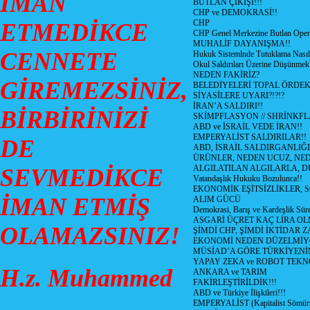
İMAN
BUTLAN ÇIKIŞI!!!
CHP ve DEMOKRASİ!!
CHP
ETMEDİKCE
CHP Genel Merkezine Butlan Oper
MUHALİF DAYANIŞMA!!
CENNETE
Hukuk Sistemlnde Tutuklama Nasıl
Okul Saldırıları Üzerine Düşünmek
NEDEN FAKİRİZ?
GİREMEZSİNİZ,
BELEDİYELERİ TOPAL ÖRDE
SİYASİLERE UYARI?!?!?
İRAN’A SALDIRI!!
BİRBİRİNİZİ
SKİMPFLASYON // SHRİNKF
ABD ve İSRAİL VEDE İRAN!!
EMPERYALİST SALDIRILAR!!
DE
ABD, İSRAİL SALDIRGANLIĞI
ÜRÜNLER, NEDEN UCUZ, NED
ALGILATILAN ALGILARLA, D
SEVMEDİKCE
Vatandaşlık Hukuku Bozulunca!!
EKONOMİK EŞİTSİZLİKLER, 
İMAN ETMİŞ
ALIM GÜCÜ
Demokrasi, Barış ve Kardeşlik Süre
ASGARİ ÜÇRET KAÇ LİRA OL
OLAMAZSINIZ!
ŞİMDİ CHP, ŞİMDİ İKTİDAR Z
EKONOMİ NEDEN DÜZELMİY
MÜSİAD’A GÖRE TÜRKİYENİ
YAPAY ZEKA ve ROBOT TEKN
H.z. Muhammed
ANKARA ve TARIM
FAKİRLEŞTİRİLDİK!!!
ABD ve Türkiye İlişkileri!!!
EMPERYALİST (Kapitalist Sömü