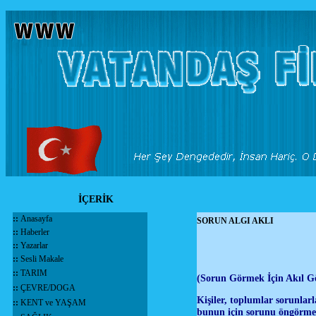
İÇERİK
::
Anasayfa
SORUN ALGI AKLI
::
Haberler
::
Yazarlar
::
Sesli Makale
::
TARIM
(Sorun Görmek İçin Akıl Gö
::
ÇEVRE/DOGA
Kişiler, toplumlar sorunlarla
::
KENT ve YAŞAM
bunun için sorunu öngörmem