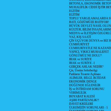
BETONLA, EKONOMİK BETO
MUHALİFLİK CİDDİ İŞTİR BE
EGİTİM
EGİTİM
TOPLU YARGILAMALARDA S
BATI, GÖZÜMÜZE BATIYOR!
BÜYÜK DEVLET NASIL OLUN
KÜLTÜR, BİLİM İNSANLARIM
MEDYA ve İLETİŞİM ÖZGÜRL
YAZ, KIŞ SAATİ
ÇİN UÇUYOR DÜNYA ve BİZ
CUMHURİYET
CUMHURİYETLE NE KAZAND
YAPICI, YIKICI MUHALEFET
GÖNLÜMÜZ NE DOLU?
IRAK ve SURİYE
IRAK ve SURİYE -1
GERÇEK AHLAK NEDİR?
Çin, Üretim Seferberligi
Parkların Ticarete Açılması
ALİMLER, BİLGİ, İKTİDAR
EKONOMİK DENGE
DÜĞÜNDE EĞLENİLİR
İŞ ve İSTİHDAM SORUNU
VERİMLİLİK
BOYABAT KALESİ
AŞIRI PARTİZANLIK!!
DAVET KRİZLERİ
ÜLKEMİZİN SORUNLARI - 1