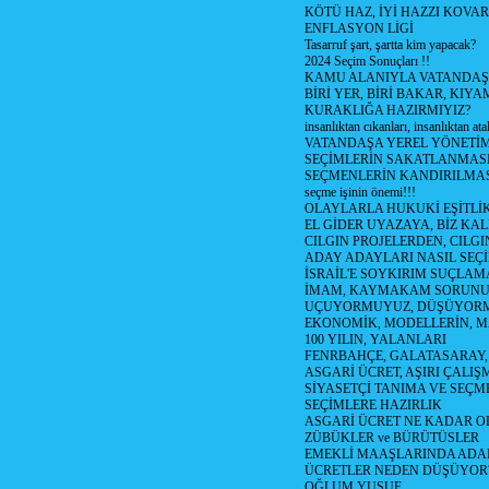
KÖTÜ HAZ, İYİ HAZZI KOVAR?
ENFLASYON LİGİ
Tasarruf şart, şartta kim yapacak?
2024 Seçim Sonuçları !!
KAMU ALANIYLA VATANDAŞ
BİRİ YER, BİRİ BAKAR, KIYA
KURAKLIĞA HAZIRMIYIZ?
insanlıktan cıkanları, insanlıktan ata
VATANDAŞA YEREL YÖNETİ
SEÇİMLERİN SAKATLANMASI
SEÇMENLERİN KANDIRILMAS
seçme işinin önemi!!!
OLAYLARLA HUKUKİ EŞİTLİK 
EL GİDER UYAZAYA, BİZ KAL
CILGIN PROJELERDEN, CILGIN
ADAY ADAYLARI NASIL SEÇİ
İSRAİL'E SOYKIRIM SUÇLAMA
İMAM, KAYMAKAM SORUN
UÇUYORMUYUZ, DÜŞÜYORM
EKONOMİK, MODELLERİN, MA
100 YILIN, YALANLARI
FENRBAHÇE, GALATASARAY,
ASGARİ ÜCRET, AŞIRI ÇALIŞ
SİYASETÇİ TANIMA VE SEÇME
SEÇİMLERE HAZIRLIK
ASGARİ ÜCRET NE KADAR OLM
ZÜBÜKLER ve BÜRÜTÜSLER
EMEKLİ MAAŞLARINDA ADA
ÜCRETLER NEDEN DÜŞÜYOR
OĞLUM YUSUF,