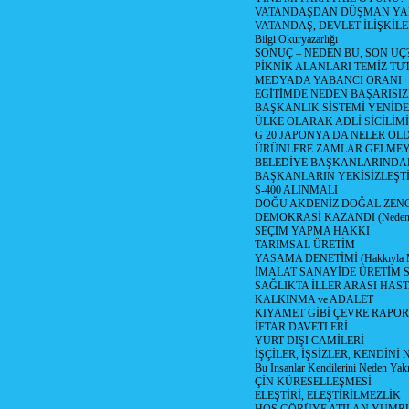
VATANDAŞDAN DÜŞMAN Y
VATANDAŞ, DEVLET İLİŞKİLE
Bilgi Okuryazarlığı
SONUÇ – NEDEN BU, SON UÇ
PİKNİK ALANLARI TEMİZ TU
MEDYADA YABANCI ORANI
EGİTİMDE NEDEN BAŞARISIZ
BAŞKANLIK SİSTEMİ YENİDE
ÜLKE OLARAK ADLİ SİCİLİM
G 20 JAPONYA DA NELER OLDU? 
ÜRÜNLERE ZAMLAR GELMEYE B
BELEDİYE BAŞKANLARINDAN
BAŞKANLARIN YEKİSİZLEŞTİ
S-400 ALINMALI
DOĞU AKDENİZ DOĞAL ZENG
DEMOKRASİ KAZANDI (Neden D
SEÇİM YAPMA HAKKI
TARIMSAL ÜRETİM
YASAMA DENETİMİ (Hakkıyla Me
İMALAT SANAYİDE ÜRETİM
SAĞLIKTA İLLER ARASI HAS
KALKINMA ve ADALET
KIYAMET GİBİ ÇEVRE RAPO
İFTAR DAVETLERİ
YURT DIŞI CAMİLERİ
İŞÇİLER, İŞSİZLER, KENDİN
Bu İnsanlar Kendilerini Neden Yak
ÇİN KÜRESELLEŞMESİ
ELEŞTİRİ, ELEŞTİRİLMEZLİK