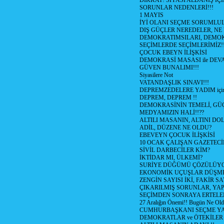
DİKKAT! SİYASİ ALDANIŞ İÇİ
SORUNLAR NEDENLERİ!!!
1 MAYIS
İYİ OLANI SEÇME SORUMLU
DIŞ GÜÇLER NEREDELER, NE
DEMOKRATIMSILARI, DEMOK
SEÇİMLERDE SEÇİMLERİMİZ!
ÇOCUK EBEYN İLİŞKİSİ
DEMOKRASİ MASASI ile DEV
GÜVEN BUNALIMI!!!
Siyasilere Not
VATANDAŞLIK SINAVI!!!
DEPREMZEDELERE YADIM için
DEPREM, DEPREM !!
DEMOKRASİNİN TEMELİ, GÜÇ
MEDYAMIZIN HALİ!!??
ALTILI MASANIN, ALTINI D
ADİL, DÜZENE NE OLDU?
EBEVEYN ÇOCUK İLİŞKİSİ
10 OCAK ÇALIŞAN GAZETEC
SİVİL DARBECİLER KİM?
İKTİDAR MI, ÜLKEMİ?
SURİYE DÜĞÜMÜ ÇÖZÜLÜY
EKONOMİK UÇUŞLAR DÜŞME
ZENGİN SAYISI İKİ, FAKİR S
ÇIKARILMIŞ SORUNLAR, YA
SEÇİMDEN SONRAYA ERTEL
27 Aralığın Önemi!! Bugün Ne Ol
CUMHURBAŞKANI SEÇME YA
DEMOKRATLAR ve ÖTEKİLER