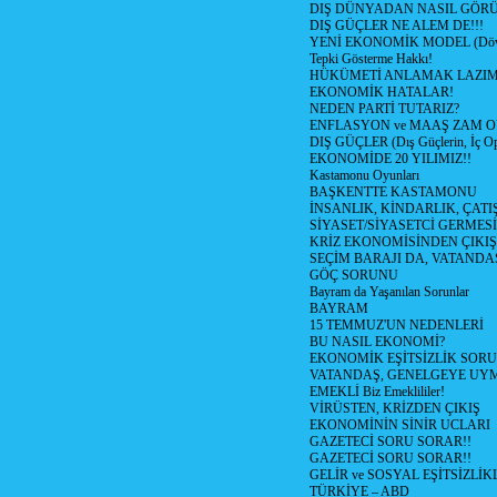
DIŞ DÜNYADAN NASIL GÖR
DIŞ GÜÇLER NE ALEM DE!!!
YENİ EKONOMİK MODEL (Dövize
Tepki Gösterme Hakkı!
HÜKÜMETİ ANLAMAK LAZI
EKONOMİK HATALAR!
NEDEN PARTİ TUTARIZ?
ENFLASYON ve MAAŞ ZAM 
DIŞ GÜÇLER (Dış Güçlerin, İç O
EKONOMİDE 20 YILIMIZ!!
Kastamonu Oyunları
BAŞKENTTE KASTAMONU
İNSANLIK, KİNDARLIK, ÇATI
SİYASET/SİYASETCİ GERMESİ
KRİZ EKONOMİSİNDEN ÇIKIŞ
SEÇİM BARAJI DA, VATANDAŞ
GÖÇ SORUNU
Bayram da Yaşanılan Sorunlar
BAYRAM
15 TEMMUZ'UN NEDENLERİ
BU NASIL EKONOMİ?
EKONOMİK EŞİTSİZLİK SOR
VATANDAŞ, GENELGEYE UY
EMEKLİ Biz Emeklililer!
VİRÜSTEN, KRİZDEN ÇIKIŞ
EKONOMİNİN SİNİR UCLARI
GAZETECİ SORU SORAR!!
GAZETECİ SORU SORAR!!
GELİR ve SOSYAL EŞİTSİZLİK
TÜRKİYE – ABD