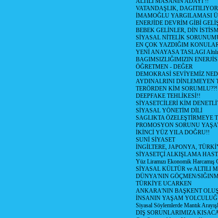
ALTILI MASANIN ADAYI !!
VATANDAŞLIK, DAGITILIYOR
İMAMOĞLU YARGILAMASI Ü
ENERJİDE DEVRİM GİBİ GEL
BEBEK GELİNLER, DİN İSTİS
SİYASAL NİTELİK SORUNUM
EN ÇOK YAZDIĞIM KONULA
YENİ ANAYASA TASLAGI Altılı
BAGIMSIZLIĞIMIZIN ENERJİS
ÖĞRETMEN - DEĞER
DEMOKRASİ SEVİYEMİZ NED
AYDINALRINI DİNLEMEYEN
TERÖRDEN KİM SORUMLU??!
DEEPFAKE TEHLİKESİ!!
SİYASETCİLERİ KİM DENETL
SİYASAL YÖNETİM DİLİ
SAGLIKTA ÖZELEŞTİRMEYE T
PROMOSYON SORUNU YAŞA
İKİNCİ YÜZ YILA DOĞRU!!
SUNİ SİYASET
İNGİLTERE, JAPONYA, TÜRK
SİYASETÇİ ALKIŞLAMA HAST
Yüz Liramızı Ekonomik Harcamış 
SİYASAL KÜLTÜR ve ALTILI 
DÜNYA'NIN GÖÇMEN/SIĞIN
TÜRKİYE UCARKEN
ANKARA'NIN BAŞKENT OLU
İNSANIN YAŞAM YOLCULU
Siyasal Söylemlerde Mantık Arayışl
DIŞ SORUNLARIMIZA KISACA