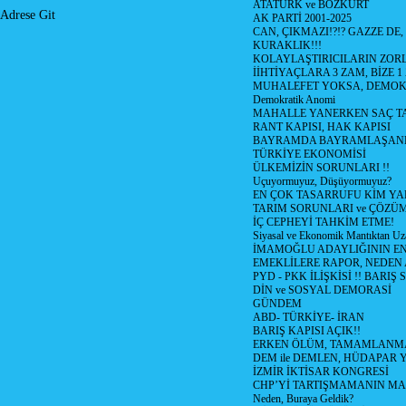
ATATÜRK ve BOZKURT
Adrese Git
AK PARTİ 2001-2025
CAN, ÇIKMAZI!?!? GAZZE DE,
KURAKLIK!!!
KOLAYLAŞTIRICILARIN ZORL
İİHTİYAÇLARA 3 ZAM, BİZE 1
MUHALEFET YOKSA, DEMOK
Demokratik Anomi
MAHALLE YANERKEN SAÇ T
RANT KAPISI, HAK KAPISI
BAYRAMDA BAYRAMLAŞAN
TÜRKİYE EKONOMİSİ
ÜLKEMİZİN SORUNLARI !!
Uçuyormuyuz, Düşüyormuyuz?
EN ÇOK TASARRUFU KİM YA
TARIM SORUNLARI ve ÇÖZÜ
İÇ CEPHEYİ TAHKİM ETME!
Siyasal ve Ekonomik Mantıktan Uz
İMAMOĞLU ADAYLIĞININ EN
EMEKLİLERE RAPOR, NEDEN
PYD - PKK İLİŞKİSİ !! BARIŞ 
DİN ve SOSYAL DEMORASİ
GÜNDEM
ABD- TÜRKİYE- İRAN
BARIŞ KAPISI AÇIK!!
ERKEN ÖLÜM, TAMAMLANMA
DEM ile DEMLEN, HÜDAPAR
İZMİR İKTİSAR KONGRESİ
CHP’Yİ TARTIŞMAMANIN MAL
Neden, Buraya Geldik?