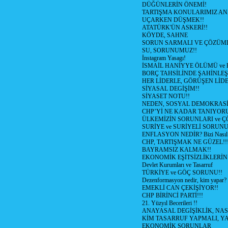
DÜĞÜNLERİN ÖNEMİ!
TARTIŞMA KONULARIMIZ AN
UÇARKEN DÜŞMEK!!
ATATÜRK'ÜN ASKERİ!!
KÖYDE, SAHNE
SORUN SARMALI VE ÇÖZÜML
SU, SORUNUMUZ!!
İnstagram Yasagı!
İSMAİL HANİYYE ÖLÜMÜ ve
BORÇ TAHSİLİNDE ŞAHİNLEŞ
HER LİDERLE, GÖRÜŞEN LİDE
SİYASAL DEGİŞİM!!
SİYASET NOTU!!
NEDEN, SOSYAL DEMOKRASİ
CHP’Yİ NE KADAR TANIYOR
ÜLKEMİZİN SORUNLARI ve 
SURİYE ve SURİYELİ SORUN
ENFLASYON NEDİR? Bizi Nasıl E
CHP, TARTIŞMAK NE GÜZEL!!
BAYRAMSIZ KALMAK!!
EKONOMİK EŞİTSİZLİKLERİN
Devlet Kurumları ve Tasarruf
TÜRKİYE ve GÖÇ SORUNU!!
Dezenformasyon nedir, kim yapar?
EMEKLİ CAN ÇEKİŞİYOR!!
CHP BİRİNCİ PARTİ!!!
21. Yüzyıl Becerileri !!
ANAYASAL DEGİŞİKLİK, NAS
KİM TASARRUF YAPMALI, YA
EKONOMİK SORUNLAR