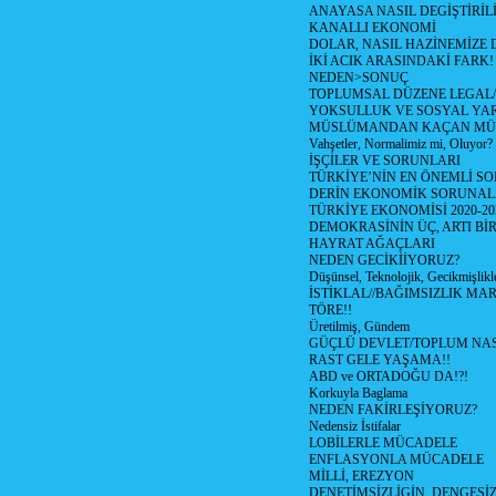
ANAYASA NASIL DEGİŞTİRİL
KANALLI EKONOMİ
DOLAR, NASIL HAZİNEMİZE D
İKİ ACIK ARASINDAKİ FARK!
NEDEN>SONUÇ
TOPLUMSAL DÜZENE LEGAL/
YOKSULLUK VE SOSYAL Y
MÜSLÜMANDAN KAÇAN MÜ
Vahşetler, Normalimiz mi, Oluyor?
İŞÇİLER VE SORUNLARI
TÜRKİYE’NİN EN ÖNEMLİ SO
DERİN EKONOMİK SORUNA
TÜRKİYE EKONOMİSİ 2020-20
DEMOKRASİNİN ÜÇ, ARTI Bİ
HAYRAT AĞAÇLARI
NEDEN GECİKİİYORUZ?
Düşünsel, Teknolojik, Gecikmişlikle
İSTİKLAL//BAĞIMSIZLIK MAR
TÖRE!!
Üretilmiş, Gündem
GÜÇLÜ DEVLET/TOPLUM NAS
RAST GELE YAŞAMA!!
ABD ve ORTADOĞU DA!?!
Korkuyla Baglama
NEDEN FAKİRLEŞİYORUZ?
Nedensiz İstifalar
LOBİLERLE MÜCADELE
ENFLASYONLA MÜCADELE
MİLLİ, EREZYON
DENETİMSİZLİGİN, DENGESİZ