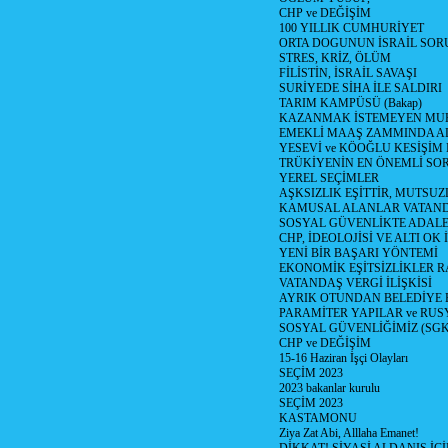
CHP ve DEĞİŞİM
100 YILLIK CUMHURİYET
ORTA DOGUNUN İSRAİL SO
STRES, KRİZ, ÖLÜM
FİLİSTİN, İSRAİL SAVAŞI
SURİYEDE SİHA İLE SALDIRI
TARIM KAMPÜSÜ (Bakap)
KAZANMAK İSTEMEYEN MU
EMEKLİ MAAŞ ZAMMINDA A
YESEVİ ve KÖOĞLU KESİŞİM
TRÜKİYENİN EN ÖNEMLİ SO
YEREL SEÇİMLER
AŞKSIZLIK EŞİTTİR, MUTSUZ
KAMUSAL ALANLAR VATAND
SOSYAL GÜVENLİKTE ADALE
CHP, İDEOLOJİSİ VE ALTI OK 
YENİ BİR BAŞARI YÖNTEMİ
EKONOMİK EŞİTSİZLİKLER 
VATANDAŞ VERGİ İLİŞKİSİ
AYRIK OTUNDAN BELEDİYE
PARAMİTER YAPILAR ve RUS
SOSYAL GÜVENLİĞİMİZ (SGK
CHP ve DEĞİŞİM
15-16 Haziran İşçi Olayları
SEÇİM 2023
2023 bakanlar kurulu
SEÇİM 2023
KASTAMONU
Ziya Zat Abi, Alllaha Emanet!