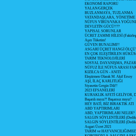
EKONOMİ RAPORU
YALAN/GERÇEK
BUZLANMAYA, TUZLANMA
VATANDAŞLARA, YÖNETİME
NÜFUS VİRÜS/VAKA YOĞUN
DEVLETİN GÜCÜ!!??
YAPISAL SORUNLAR
ÜCRET ZAMMI HİLESİ (Fakirle
Aşırı Tüketim!
GÜVEN BUNALIMI!!
ASGARİ ÜÇRET HANGİ ÖLÇÜ
EN ÇOK ELEŞTİRİLEN HÜKÜ
TARIM TEKNOLOJİLERİ
SOSYAL DAYANIŞMA, PAZAR
NÜFUZ İLE NÜFUS ARASI FA
KIZILCA GÜN - ANITI
Eleştirmen Olarak M. Akif Ersoy
AŞI, İLAÇ KARLITLIĞI
Siyasetin Gergin Dili!!
2023 EFSANELERİ
KURAKLIK AFETİ GELİYOR, 
Başarılı mıyız?! Başarısız mıyız?
HEY BATI, BİZ BIRAKTIK ATI
ABD YAPTIRIMLARI
ABD, YAPTIRIMLARI NELER?
SALGIN SÖYLENTİLERİ (Dediko
SALGIN SÖYLENTİLERİ (Dediko
Asgari Ücret 2021
TARIM ve HAYVANCILIĞIMII
KORONOYLA, SALGINLA EK