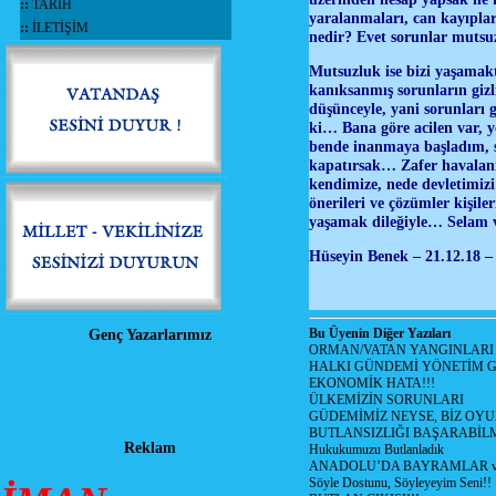
::
TARİH
yaralanmaları, can kayıpla
::
İLETİŞİM
nedir? Evet sorunlar mutsu
Mutsuzluk ise bizi yaşamakt
kanıksanmış sorunların gizli
düşünceyle, yani sorunları 
ki… Bana göre acilen var, 
bende inanmaya başladım, s
kapatırsak… Zafer havalanı
kendimize, nede devletimizi
önerileri ve çözümler kişil
yaşamak dileğiyle… Selam 
Hüseyin Benek – 21.12.18 –
Bu Üyenin Diğer Yazıları
Genç Yazarlarımız
ORMAN/VATAN YANGINLARI !
HALKI GÜNDEMİ YÖNETİM G
EKONOMİK HATA!!!
ÜLKEMİZİN SORUNLARI
GÜDEMİMİZ NEYSE, BİZ OYU
BUTLANSIZLIĞI BAŞARABİLM
Reklam
Hukukumuzu Butlanladık
ANADOLU’DA BAYRAMLAR ve
Söyle Dostunu, Söyleyeyim Seni!!