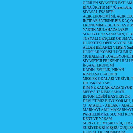
GERİLEN SİYASETİN PATLAM
BİNA ÜRETİR Mİ? (Üreten Bina, 
SİYASAL ESARET!!
AÇIK EKONOMİ Mİ, AÇIK EK
İKTİDAR PATİSİNE BİR KAÇ Ö
EKONOMİMİZ BETONLAŞTI M
YASTIK MÜLAHAZALARI!!
SEN ÖYLE YAŞAMASAN, O B
TOSYALI GENÇLER OKUMAY
ULUSÖTESİ OPERASYONLAR
ALLAH BELANIZI VERSİN Suriy
ULUSLAR KOMŞULUĞUMUZ
MUHALEFET KOALİSYONU/İT
SİYASETÇİLERİ KENDİ HALL
İNŞAAT EKONOMİ
KADIN, EVLİLİK, NİKÂH
KİMYASAL SALDIRI
MESLEK ODALARI VE SİVİL
DİL İŞKENCESİ!!
KİM NE KADAR KAZANIYOR
MEDYA TANIMA SANATI
BETON LOBİSİ BASTIRIYOR
DEVLETİMİZ BÜYÜYOR MU,
(3 - A) AKIL > AHLAK > ADAL
MARKAYLA MI, MAKARNAYLA
PARTİLERİMİZE SEÇİMLİ KO
KENT VE YAŞAM
SURİYE DE MEŞRU GÜÇLER -
SURİYEDE Kİ MEŞRU GÜÇLE
ULUSAL EKONOMİ/PARA