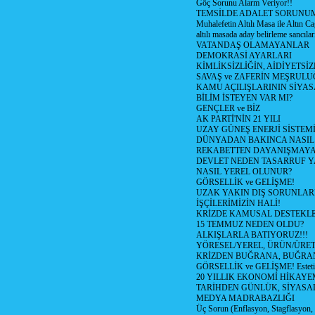
Göç Sorunu Alarm Veriyor!!
TEMSİLDE ADALET SORUNUM
Muhalefetin Altılı Masa ile Altın Ca
altılı masada aday belirleme sancılar
VATANDAŞ OLAMAYANLAR
DEMOKRASİ AYARLARI
KİMLİKSİZLİĞİN, AİDİYETSİ
SAVAŞ ve ZAFERİN MEŞRUL
KAMU AÇILIŞLARININ SİYAS
BİLİM İSTEYEN VAR MI?
GENÇLER ve BİZ
AK PARTİ'NİN 21 YILI
UZAY GÜNEŞ ENERJİ SİSTEM
DÜNYADAN BAKINCA NASI
REKABETTEN DAYANIŞMAY
DEVLET NEDEN TASARRUF 
NASIL YEREL OLUNUR?
GÖRSELLİK ve GELİŞME!
UZAK YAKIN DIŞ SORUNLAR
İŞÇİLERİMİZİN HALİ!
KRİZDE KAMUSAL DESTEKL
15 TEMMUZ NEDEN OLDU?
ALKIŞLARLA BATIYORUZ!!!
YÖRESEL/YEREL, ÜRÜN/ÜRE
KRİZDEN BUĞRANA, BUĞRA
GÖRSELLİK ve GELİŞME! Estetik m
20 YILLIK EKONOMİ HİKAYEM
TARİHDEN GÜNLÜK, SİYASA
MEDYA MADRABAZLIĞI
Üç Sorun (Enflasyon, Stagflasyon,