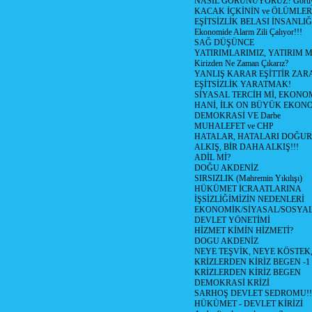
NASIL GÖRÜNÜYORUZ? Görüyo
KACAK İÇKİNİN ve ÖLÜMLER
EŞİTSİZLİK BELASI İNSANL
Ekonomide Alarm Zili Çalıyor!!!
SAĞ DÜŞÜNCE
YATIRIMLARIMIZ, YATIRIM M
Kirizden Ne Zaman Çıkarız?
YANLIŞ KARAR EŞİTTİR ZARA
EŞİTSİZLİK YARATMAK!
SİYASAL TERCİH Mİ, EKONO
HANİ, İLK ON BÜYÜK EKON
DEMOKRASİ VE Darbe
MUHALEFET ve CHP
HATALAR, HATALARI DOĞUR
ALKIŞ, BİR DAHA ALKIŞ!!!
ADİL Mİ?
DOĞU AKDENİZ
SIRSIZLIK (Mahremin Yıkılışı)
HÜKÜMET İCRAATLARINA
İŞSİZLİĞİMİZİN NEDENLERİ
EKONOMİK/SİYASAL/SOSYA
DEVLET YÖNETİMİ
HİZMET KİMİN HİZMETİ?
DOGU AKDENİZ
NEYE TEŞVİK, NEYE KÖSTEK
KRİZLERDEN KİRİZ BEGEN -1
KRİZLERDEN KİRİZ BEGEN
DEMOKRASİ KRİZİ
SARHOŞ DEVLET SEDROMU!!
HÜKÜMET - DEVLET KİRİZİ