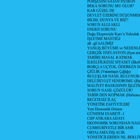
PORŞESİNİ SATAN PATRON
BEKA SORUNU MU OLUR?
KAR GÜZEL DE
DEVLET ÜZERİNE DÜŞÜNME
BİLİM, DÜNYA VE BİZ!!
SORUN ALGI AKLI
ENERJİ SORUNU
Doğu Ekspresiyle Kars’a Yolculuk
İŞLETME MANTIĞI
aR -gE hALİMİZ
YANLIŞ BÜYÜME ve NEDENLE
GERÇEK ENFLASYON (fiyat artış
TARİHE MASAL KATMAK
İLKELİ/İLKESİZ SİYASET (İlkeli/
BORÇLA UÇTUK, ÖDERKEN D
ÇIĞLIK (Vatandaşın Çığlığı)
BULUŞLAR NASIL BULUNUR
DELİ DEVLET SENDROMU (Büyük
MALİYET BASKISININ İŞLE
SORUN NASIL ÇÖZÜLÜR?
TARİH DEN KOPMAK (Hafızasız
RECETESİZ İLAÇ
YÖNETİM ZAFİYETLERİ
Yeni Ekonomik Dönem
GÜNDEM ESARETİ -1
CHP ANKARA ADAYI
EKONOMİK SORUNDAN NASIL
CUMHURİYETLE BİR ASIR
ORTALAMA DIŞ ACIK
YÖNETİCİLERDEN NE, BEKLİ