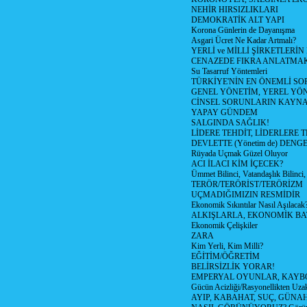
NEHİR HIRSIZLIKLARI
DEMOKRATİK ALT YAPI
Korona Günlerin de Dayanışma
Asgari Ücret Ne Kadar Artmalı?
YERLİ ve MİLLİ ŞİRKETLERİ
CENAZEDE FIKRA ANLATMA
Su Tasarruf Yöntemleri
TÜRKİYE'NİN EN ÖNEMLİ SO
GENEL YÖNETİM, YEREL YÖ
CİNSEL SORUNLARIN KAYN
YAPAY GÜNDEM
SALGINDA SAĞLIK!
LİDERE TEHDİT, LİDERLERE 
DEVLETTE (Yönetim de) DENGE
Rüyada Uçmak Güzel Oluyor
ACI İLACI KİM İÇECEK?
Ümmet Bilinci, Vatandaşlık Bilinci, 
TERÖR/TERÖRİST/TERÖRİZM
UÇMADIĞIMIZIN RESMİDİR
Ekonomik Sıkıntılar Nasıl Aşılacak
ALKIŞLARLA, EKONOMİK BAT
Ekonomik Çelişkiler
ZARA
Kim Yerli, Kim Milli?
EĞİTİM/ÖĞRETİM
BELİRSİZLİK YORAR!
EMPERYAL OYUNLAR, KAYB
Gücün Acizliği/Rasyonellikten Uzak
AYIP, KABAHAT, SUÇ, GÜNAH (