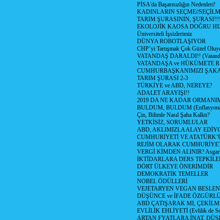
PİSA'da Başarısızlığın Nedenleri!
KADINLARIN SEÇME//SEÇİL
TARIM ŞURASININ, ŞURASI!!!
EKOLOJİK KAOSA DOĞRU HI
Üniversiteli İşsizlerimiz
DÜNYA ROBOTLAŞIYOR
CHP’yi Tartışmak Çok Güzel Oluy
VATANDAŞ DARALDI!! (Vatandaş
VATANDAŞA ve HÜKÜMETE R
CUMHURBAŞKANIMIZI ŞAK
TARIM ŞURASI 2-3
TÜRKİYE ve ABD, NEREYE?
ADALET ARAYIŞI!!
2019 DA NE KADAR ORMANIM
BULDUM, BULDUM (Enflasyona 
Çin, Bilimle Nasıl Şaha Kalktı?
YETKİSİZ, SORUMLULAR
ABD, AKLIMIZLA ALAY EDİYO
CUMHURİYETİ VE ATATÜRK’
REJİM OLARAK CUMHURİYE
VERGİ KİMDEN ALINIR? Asgari 
İKTİDARLARA DERS TEPKİLE
DÖRT ÜLKEYE ÖNERİMDİR
DEMOKRATİK TEMELLER
NOBEL ÖDÜLLERİ
VEJETARYEN VEGAN BESLE
DÜŞÜNCE ve İFADE ÖZGÜRL
ABD ÇATIŞARAK MI, ÇEKİLME
EVLİLİK EHLİYETİ (Evlilik de Sor
ARTAN FYATLARA İNAT, DÜ