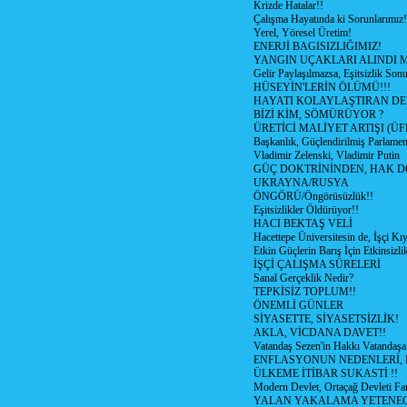
Krizde Hatalar!!
Çalışma Hayatında ki Sorunlarımız!
Yerel, Yöresel Üretim!
ENERJİ BAGISIZLIĞIMIZ!
YANGIN UÇAKLARI ALINDI M
Gelir Paylaşılmazsa, Eşitsizlik Sonu
HÜSEYİN'LERİN ÖLÜMÜ!!!
HAYATI KOLAYLAŞTIRAN D
BİZİ KİM, SÖMÜRÜYOR ?
ÜRETİCİ MALİYET ARTIŞI (ÜF
Başkanlık, Güçlendirilmiş Parlamen
Vladimir Zelenski, Vladimir Putin
GÜÇ DOKTRİNİNDEN, HAK D
UKRAYNA/RUSYA
ÖNGÖRÜ/Öngörüsüzlük!!
Eşitsizlikler Öldürüyor!!
HACI BEKTAŞ VELİ
Hacettepe Üniversitesin de, İşçi Kıy
Etkin Güçlerin Barış İçin Etkinsizlik
İŞÇİ ÇALIŞMA SÜRELERİ
Sanal Gerçeklik Nedir?
TEPKİSİZ TOPLUM!!
ÖNEMLİ GÜNLER
SİYASETTE, SİYASETSİZLİK!
AKLA, VİCDANA DAVET!!
Vatandaş Sezen'in Hakkı Vatandaşa
ENFLASYONUN NEDENLERİ, N
ÜLKEME İTİBAR SUKASTİ !!
Modern Devlet, Ortaçağ Devleti Far
YALAN YAKALAMA YETENEG