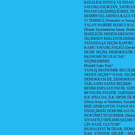
KÖLELİGE DÖNÜŞ VE İNSAN 
SAVURGANLIKTAN, SAVRULM
İNSANİ GELİŞMİŞLİĞİMİZ, İ
DEMİRYOLLARINDA KAZA V
15 TEMMUZ (Nedenleri ve Sonuçl
YALAN HABERE MARUZ KA
(İktidar Sınırlandırma Sanatı -İktida
İŞSİZLİĞİN NEDENLERİ/SON
SEÇİMDEN BEKLENTİLERİMİZ
VATANDAŞA SEÇİM RAPORU
KAMU SAVURGANLIĞI (Devlet n
EKSİK SEÇİM, DEMOKRATİK 
EKONOMİ NE OLACAK?
SEÇİMLERİMİZ
Muhalif Lider Kim?
YANLIŞ EKONOMİK BİLGİLE
NEDEN SEÇİM?? NASIL SEÇİM
DEMOKRASİ DE, DEMOKRASİ
TARLASINI SATAN REÇBER!
BENİM ENFLASYONUM, SİZ
BEYHUDE POLİTİK TARTIŞMA
İLK 10'DA DA, İLK 100'DE D
(Döviz Artışı ve Nedenleri, Sorumlu
BİZE OPERASYON YAPAN HA
ÖNSEÇİMSİZ DEMORKASİ OL
HÜKÜMET DÜŞÜRMEK (Hükümet
SİYASETÇİ DİNLEME/ŞEÇME 
ÇİN NASIL UÇUYOR?
MUHALEFET İKTİDAR, DEMO
İLKE, YÖNTEM, DEGER = SEÇ