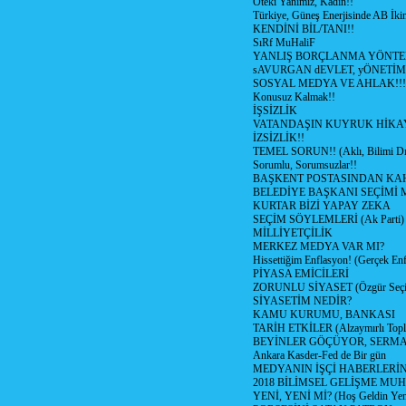
Öteki Yanımız, Kadın!!
Türkiye, Güneş Enerjisinde AB İkin
KENDİNİ BİL/TANI!!
SıRf MuHaliF
YANLIŞ BORÇLANMA YÖNTEM
sAVURGAN dEVLET, yÖNETİM
SOSYAL MEDYA VE AHLAK!!!
Konusuz Kalmak!!
İŞSİZLİK
VATANDAŞIN KUYRUK HİKA
İZSİZLİK!!
TEMEL SORUN!! (Aklı, Bilimi Dı
Sorumlu, Sorumsuzlar!!
BAŞKENT POSTASINDAN K
BELEDİYE BAŞKANI SEÇİMİ 
KURTAR BİZİ YAPAY ZEKA
SEÇİM SÖYLEMLERİ (Ak Parti)
MİLLİYETÇİLİK
MERKEZ MEDYA VAR MI?
Hissettiğim Enflasyon! (Gerçek En
PİYASA EMİCİLERİ
ZORUNLU SİYASET (Özgür Seç
SİYASETİM NEDİR?
KAMU KURUMU, BANKASI
TARİH ETKİLER (Alzaymırlı Topl
BEYİNLER GÖÇÜYOR, SERM
Ankara Kasder-Fed de Bir gün
MEDYANIN İŞÇİ HABERLERİ
2018 BİLİMSEL GELİŞME MU
YENİ, YENİ Mİ? (Hoş Geldin Yeni