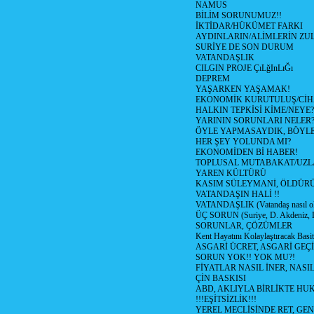
NAMUS
BİLİM SORUNUMUZ!!
İKTİDAR/HÜKÜMET FARKI
AYDINLARIN/ALİMLERİN ZUL
SURİYE DE SON DURUM
VATANDAŞLIK
CILGIN PROJE ÇıLğInLıĞı
DEPREM
YAŞARKEN YAŞAMAK!
EKONOMİK KURUTULUŞ/Cİ
HALKIN TEPKİSİ KİME/NEYE?
YARININ SORUNLARI NELER
ÖYLE YAPMASAYDIK, BÖYLE
HER ŞEY YOLUNDA MI?
EKONOMİDEN Bİ HABER!
TOPLUSAL MUTABAKAT/UZL
YAREN KÜLTÜRÜ
KASIM SÜLEYMANİ, ÖLDÜR
VATANDAŞIN HALİ !!
VATANDAŞLIK (Vatandaş nasıl ol
ÜÇ SORUN (Suriye, D. Akdeniz, 
SORUNLAR, ÇÖZÜMLER
Kent Hayatını Kolaylaştıracak Basi
ASGARİ ÜCRET, ASGARİ GEÇ
SORUN YOK!! YOK MU?!
FİYATLAR NASIL İNER, NASI
ÇİN BASKISI
ABD, AKLIYLA BİRLİKTE HU
!!!EŞİTSİZLİK!!!
YEREL MECLİSİNDE RET, GEN