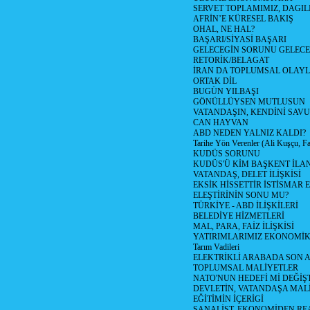
SERVET TOPLAMIMIZ, DAGIL
AFRİN’E KÜRESEL BAKIŞ
OHAL, NE HAL?
BAŞARI/SİYASİ BAŞARI
GELECEGİN SORUNU GELECEK
RETORİK/BELAGAT
İRAN DA TOPLUMSAL OLAY
ORTAK DİL
BUGÜN YILBAŞI
GÖNÜLLÜYSEN MUTLUSUN
VATANDAŞIN, KENDİNİ SAV
CAN HAYVAN
ABD NEDEN YALNIZ KALDI?
Tarihe Yön Verenler (Ali Kuşçu, Fa
KUDÜS SORUNU
KUDÜS'Ü KİM BAŞKENT İLAN
VATANDAŞ, DELET İLİŞKİSİ
EKSİK HİSSETTİR İSTİSMAR 
ELEŞTİRİNİN SONU MU?
TÜRKİYE - ABD İLİŞKİLERİ
BELEDİYE HİZMETLERİ
MAL, PARA, FAİZ İLİŞKİSİ
YATIRIMLARIMIZ EKONOMİK
Tarım Vadileri
ELEKTRİKLİ ARABADA SON
TOPLUMSAL MALİYETLER
NATO'NUN HEDEFİ Mİ DEĞİŞT
DEVLETİN, VATANDAŞA MAL
EĞİTİMİN İÇERİGİ
SANALİST, EKONOMİDEN RE