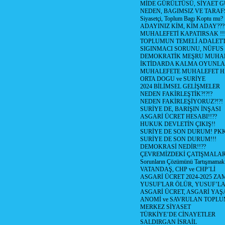
MİDE GÜRÜLTÜSÜ, SİYAET 
NEDEN, BAGIMSIZ VE TARAF
Siyasetçi, Toplum Bagı Koptu mu?
ADAYINIZ KİM, KİM ADAY???
MUHALEFETİ KAPATIRSAK !!
TOPLUMUN TEMELİ ADALETTİ
SIGINMACI SORUNU, NÜFUS
DEMOKRATİK MEŞRU MUHAL
İKTİDARDA KALMA OYUNLA
MUHALEFETE MUHALEFET H
ORTA DOGU ve SURİYE
2024 BİLİMSEL GELİŞMELER
NEDEN FAKİRLEŞTİK?!?!?
NEDEN FAKİRLEŞİYORUZ?!?!
SURİYE DE, BARIŞIN İNŞASI
ASGARİ ÜCRET HESABI!!??
HUKUK DEVLETİN ÇIKIŞ!!
SURİYE DE SON DURUM! PK
SURİYE DE SON DURUM!!!
DEMOKRASİ NEDİR!!??
ÇEVREMİZDEKİ ÇATIŞMALAR (S
Sorunların Çözümünü Tartışmamak
VATANDAŞ, CHP ve CHP’Lİ
ASGARİ ÜCRET 2024-2025 Z
YUSUF'LAR ÖLÜR, YUSUF’LA
ASGARİ ÜCRET, ASGARİ YAŞ
ANOMİ ve SAVRULAN TOPLU
MERKEZ SİYASET
TÜRKİYE’DE CİNAYETLER
SALDIRGAN İSRAİL