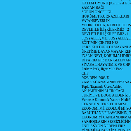
KALEM OYUNU (Kurumsal Güvenil
ZAMAN BAĞI
SORUN ÖNCELİĞİ!
HÜKÜMET KURNAZLIKLARI
VATANSEVERLİK
YEDİNCİ KITA, NEREDE OLU
DEVLETLE İLİŞKİLERİMİZ - 2
DEVLETLE İLİŞKİLERİMİZ -1
SOSYALLEŞME, SOSYALLEŞ
EĞİTİMİN ÇIKTISI NE?
PARA KÜLTÜRÜ OLMAYANLA
ÜRETİME DAYANMAYAN REF
İNSAN NEYİ, KORUMALIDIR?
DİYARBAKIR DAN GELEN AN
SİYASAL HAYATIMIZ VE CHP
Parksız Park, Ilgaz Milli Parkı
CHP
2023 DEN, 2003’E
ZAM SAĞANAĞININ PİYASAY
Toplu Taşımada Ücret Adaleti
AK PARTİNİN ALTIN CAGI
SURİYE VE DOGU AKDENİZ 
Verimsiz Ekonomik Yatırım Nedir?
CENNETİN TERK EDİLMESİ!!
EKONOMİ Mİ, EKOLOJİ Mİ 
BARUTHANE PİLAVCISININ, 
EKONOMİYİ CANLANDIRMANI
SARHOŞLARIN SESSİZLİĞİ/İNİ
ENFLASYON NEDENLERİ?
YİNE Mİ PARA/FAİZ OYUNU?