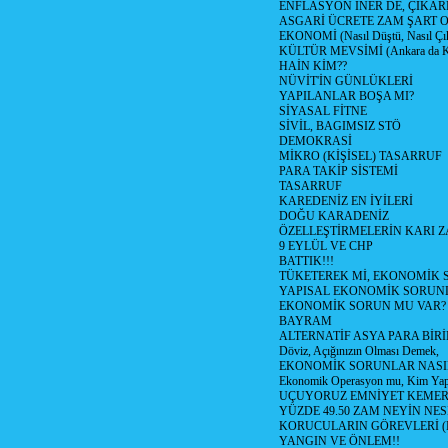
ENFLASYON İNER DE, ÇIKA
ASGARİ ÜCRETE ZAM ŞART O
EKONOMİ (Nasıl Düştü, Nasıl Çı
KÜLTÜR MEVSİMİ (Ankara da Kül
HAİN KİM??
NÜVİT'İN GÜNLÜKLERİ
YAPILANLAR BOŞA MI?
SİYASAL FİTNE
SİVİL, BAGIMSIZ STÖ
DEMOKRASİ
MİKRO (KİŞİSEL) TASARRUF
PARA TAKİP SİSTEMİ
TASARRUF
KAREDENİZ EN İYİLERİ
DOĞU KARADENİZ
ÖZELLEŞTİRMELERİN KARI Z
9 EYLÜL VE CHP
BATTIK!!!
TÜKETEREK Mİ, EKONOMİK 
YAPISAL EKONOMİK SORUN
EKONOMİK SORUN MU VAR?
BAYRAM
ALTERNATİF ASYA PARA BİRİ
Döviz, Açığınızın Olması Demek,
EKONOMİK SORUNLAR NASIL
Ekonomik Operasyon mu, Kim Yap
UÇUYORUZ EMNİYET KEMERİN
YÜZDE 49.50 ZAM NEYİN NES
KORUCULARIN GÖREVLERİ (Polis
YANGIN VE ÖNLEM!!