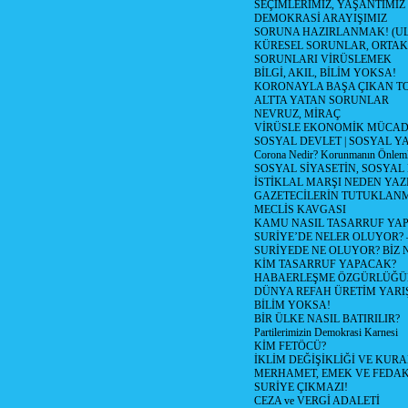
SEÇİMLERİMİZ, YAŞANTIMIZ
DEMOKRASİ ARAYIŞIMIZ
SORUNA HAZIRLANMAK! (U
KÜRESEL SORUNLAR, ORTAK
SORUNLARI VİRÜSLEMEK
BİLGİ, AKIL, BİLİM YOKSA!
KORONAYLA BAŞA ÇIKAN TO
ALTTA YATAN SORUNLAR
NEVRUZ, MİRAÇ
VİRÜSLE EKONOMİK MÜCAD
SOSYAL DEVLET | SOSYAL Y
Corona Nedir? Korunmanın Önlemle
SOSYAL SİYASETİN, SOSYAL
İSTİKLAL MARŞI NEDEN YAZI
GAZETECİLERİN TUTUKLAN
MECLİS KAVGASI
KAMU NASIL TASARRUF YAP
SURİYE’DE NELER OLUYOR? – 1
SURİYEDE NE OLUYOR? BİZ 
KİM TASARRUF YAPACAK?
HABAERLEŞME ÖZGÜRLÜĞÜN
DÜNYA REFAH ÜRETİM YARIŞ
BİLİM YOKSA!
BİR ÜLKE NASIL BATIRILIR?
Partilerimizin Demokrasi Karnesi
KİM FETÖCÜ?
İKLİM DEĞİŞİKLİĞİ VE KURA
MERHAMET, EMEK VE FEDA
SURİYE ÇIKMAZI!
CEZA ve VERGİ ADALETİ