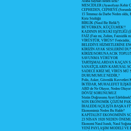
Araba fiaytları neden uctu?
MESCİDLER (Ayasofyayı Kebir C
CEPHEDEN, CEPHEYE (Sorundan
15 Temmuz da Darbe Neden oldu, 
Kiriz Sözlüğü
BİRLİK (Nasıl Bir Birlik?)
BÜYÜRKEN, KÜÇÜLMEK!!
KADININ HUKUKİ EŞİTLİĞİ (İsta
FAİZ (Faiz mi, Zulüm, Faizsizlik m
VİRÜSTÜR, VİRÜS!! Fetöcüdür, 
BELEDİYE HİZMETLERİNE E
KİRİZİN AYAK SESLERİNİ D
KİRİZE/SORUNA ACIK TOPL
SAVUNMA YÜRÜYOR
TARTIŞMALARDAN KAÇAN Sİ
SANATÇILARIN KAMUSAL S
SADECE KRİZ Mİ, VİRÜS MÜ
DURUMUMUZ NEDİR,?
Polis, Asker, Güvenlik Kuvvetleri 
İKTİDAR, MUHALEFET İLİŞKİ
ABD de Ne Oluyor, Neden Oluyor
DÖVİZ SORUNUMUZ
Sözün Doğrusunu Ayırt Edebilmek
SON EKONOMİK ÇÖZÜM PAK
İHALEDE/AÇILIŞTA BAŞKA F
Ekonomimiz Neden Bu Halde?
KAPİTALİST EKONOMİNİN S
23 NİSAN 1920 NEDEN ÖNEML
Ekonomi Nasıl Isındı, Nasıl Soğuta
YENİ PAYLAŞIM MODELİ VE