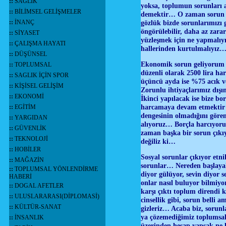
::
SAĞLIK
yoksa, toplumun sorunları a
::
BİLİMSEL GELİŞMELER
demektir… O zaman sorun gö
::
İNANÇ
gözlük bizde sorunlarımızı
öngörülebilir, daha az zar
::
SİYASET
yüzleşmek için ne yapmalıy
::
ÇALIŞMA HAYATI
hallerinden kurtulmalıyız…
::
DÜŞÜNSEL
Ekonomik sorun geliyorum der
::
TOPLUMSAL
düzenli olarak 2500 lira ha
::
SAGLIK İÇİN SPOR
üçüncü ayda ise %75 acık ve
::
KİŞİSEL GELİŞİM
Zorunlu ihtiyaçlarımız dışın
::
EKONOMİ
İkinci yapılacak ise bize bo
harcamaya devam etmektir 
::
EGİTİM
dengesinin olmadığını göre
::
YARGIDAN
alıyoruz… Borçla harcıyoru
::
GÜVENLİK
zaman başka bir sorun çıkıy
::
TEKNOLOJİ
değiliz ki…
::
HOBİLER
Sosyal sorunlar çıkıyor etni
::
MAĞAZİN
sorunlar… Nereden başlayal
::
TOPLUMSAL YÖNLENDİRME
diyor gülüyor, sevin diyor 
HABERİ
onlar nasıl buluyor bilmiy
::
DOGAL AFETLER
karşı çıktı toplum direndi 
::
ULUSLARARASI(DİPLOMASİ)
cinsellik gibi, sorun belli 
::
KÜLTÜR-SANAT
gizleriz… Acaba biz, sorunl
ya çözemediğimiz toplumsal
::
İNSANLIK
üzerinden hesap yapsak ne