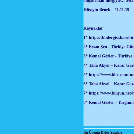
oluşturmak dileğiyle… Sel
Hüseyin Benek – 11.11.19 –
Kaynaklar
1*
http://tbbdergisi.barobi
2* Ersan Şen - Türkiye Gün
3* Kemal Gözler - Türkiye 
4* Taha Akyol – Karar Gaz
5*
https://www.bbc.com/tur
6* Taha Akyol – Karar Gaze
7*
https://www.birgun.net/
8* Kemal Gözler – Yargının 
Bu Üyenin Diğer Yazıları