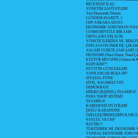
RECETESİZ İLAÇ
YÖNETİM ZAFİYETLERİ
Yeni Ekonomik Dönem
GÜNDEM ESARETİ -1
CHP ANKARA ADAYI
EKONOMİK SORUNDAN NASIL
CUMHURİYETLE BİR ASIR
ORTALAMA DIŞ ACIK
YÖNETİCİLERDEN NE, BEKLİ
ENFLASYON İNER DE, ÇIKA
ASGARİ ÜCRETE ZAM ŞART O
EKONOMİ (Nasıl Düştü, Nasıl Çı
KÜLTÜR MEVSİMİ (Ankara da Kül
HAİN KİM??
NÜVİT'İN GÜNLÜKLERİ
YAPILANLAR BOŞA MI?
SİYASAL FİTNE
SİVİL, BAGIMSIZ STÖ
DEMOKRASİ
MİKRO (KİŞİSEL) TASARRUF
PARA TAKİP SİSTEMİ
TASARRUF
KAREDENİZ EN İYİLERİ
DOĞU KARADENİZ
ÖZELLEŞTİRMELERİN KARI Z
9 EYLÜL VE CHP
BATTIK!!!
TÜKETEREK Mİ, EKONOMİK 
YAPISAL EKONOMİK SORUN