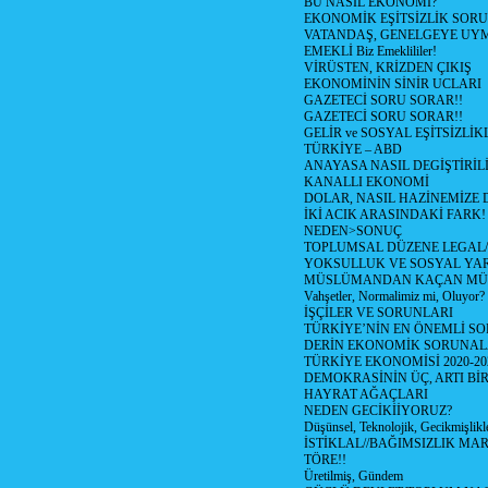
BU NASIL EKONOMİ?
EKONOMİK EŞİTSİZLİK SOR
VATANDAŞ, GENELGEYE UY
EMEKLİ Biz Emeklililer!
VİRÜSTEN, KRİZDEN ÇIKIŞ
EKONOMİNİN SİNİR UCLARI
GAZETECİ SORU SORAR!!
GAZETECİ SORU SORAR!!
GELİR ve SOSYAL EŞİTSİZLİK
TÜRKİYE – ABD
ANAYASA NASIL DEGİŞTİRİL
KANALLI EKONOMİ
DOLAR, NASIL HAZİNEMİZE D
İKİ ACIK ARASINDAKİ FARK!
NEDEN>SONUÇ
TOPLUMSAL DÜZENE LEGAL/
YOKSULLUK VE SOSYAL Y
MÜSLÜMANDAN KAÇAN MÜ
Vahşetler, Normalimiz mi, Oluyor?
İŞÇİLER VE SORUNLARI
TÜRKİYE’NİN EN ÖNEMLİ SO
DERİN EKONOMİK SORUNA
TÜRKİYE EKONOMİSİ 2020-20
DEMOKRASİNİN ÜÇ, ARTI Bİ
HAYRAT AĞAÇLARI
NEDEN GECİKİİYORUZ?
Düşünsel, Teknolojik, Gecikmişlikle
İSTİKLAL//BAĞIMSIZLIK MAR
TÖRE!!
Üretilmiş, Gündem