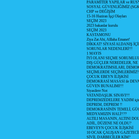
PARAMİTER YAPILAR ve RUS
SOSYAL GÜVENLİĞİMİZ (SGK
CHP ve DEĞİŞİM
15-16 Haziran İşçi Olayları
SEÇİM 2023
2023 bakanlar kurulu
SEÇİM 2023
KASTAMONU
Ziya Zat Abi, Alllaha Emanet!
DİKKAT! SİYASİ ALDANIŞ İÇİ
SORUNLAR NEDENLERİ!!!
1 MAYIS
İYİ OLANI SEÇME SORUMLU
DIŞ GÜÇLER NEREDELER, NE
DEMOKRATIMSILARI, DEMOK
SEÇİMLERDE SEÇİMLERİMİZ!
ÇOCUK EBEYN İLİŞKİSİ
DEMOKRASİ MASASI ile DEV
GÜVEN BUNALIMI!!!
Siyasilere Not
VATANDAŞLIK SINAVI!!!
DEPREMZEDELERE YADIM için
DEPREM, DEPREM !!
DEMOKRASİNİN TEMELİ, GÜÇ
MEDYAMIZIN HALİ!!??
ALTILI MASANIN, ALTINI D
ADİL, DÜZENE NE OLDU?
EBEVEYN ÇOCUK İLİŞKİSİ
10 OCAK ÇALIŞAN GAZETEC
SİVİL DARBECİLER KİM?