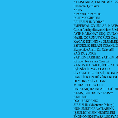
ALKIŞLARLA, EKONOMİK BAT
Ekonomik Çelişkiler
ZARA
Kim Yerli, Kim Milli?
EĞİTİM/ÖĞRETİM
BELİRSİZLİK YORAR!
EMPERYAL OYUNLAR, KAYB
Gücün Acizliği/Rasyonellikten Uzak
AYIP, KABAHAT, SUÇ, GÜNAH (
NASIL GÖRÜNÜYORUZ? Görüyo
KACAK İÇKİNİN ve ÖLÜMLER
EŞİTSİZLİK BELASI İNSANL
Ekonomide Alarm Zili Çalıyor!!!
SAĞ DÜŞÜNCE
YATIRIMLARIMIZ, YATIRIM M
Kirizden Ne Zaman Çıkarız?
YANLIŞ KARAR EŞİTTİR ZARA
EŞİTSİZLİK YARATMAK!
SİYASAL TERCİH Mİ, EKONO
HANİ, İLK ON BÜYÜK EKON
DEMOKRASİ VE Darbe
MUHALEFET ve CHP
HATALAR, HATALARI DOĞUR
ALKIŞ, BİR DAHA ALKIŞ!!!
ADİL Mİ?
DOĞU AKDENİZ
SIRSIZLIK (Mahremin Yıkılışı)
HÜKÜMET İCRAATLARINA
İŞSİZLİĞİMİZİN NEDENLERİ
EKONOMİK/SİYASAL/SOSYA