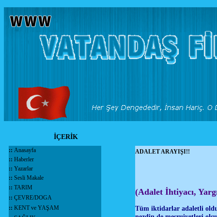
İÇERİK
::
Anasayfa
ADALET ARAYIŞI!!
::
Haberler
::
Yazarlar
::
Sesli Makale
::
TARIM
(Adalet İhtiyacı, Ya
::
ÇEVRE/DOGA
::
KENT ve YAŞAM
Tüm iktidarlar adaletli old
nezdin de meşruiyetleri ols