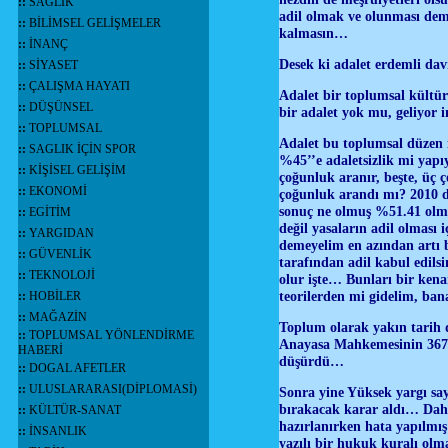
::
SAĞLIK
adil olmak ve olunması deme
::
BİLİMSEL GELİŞMELER
kalmasın…
::
İNANÇ
Desek ki adalet erdemli da
::
SİYASET
::
ÇALIŞMA HAYATI
Adalet bir toplumsal kültür
::
DÜŞÜNSEL
bir adalet yok mu, geliyor 
::
TOPLUMSAL
Adalet bu toplumsal düzen i
::
SAGLIK İÇİN SPOR
%45’’e adaletsizlik mi yapı
::
KİŞİSEL GELİŞİM
çoğunluk aranır, beşte, üç
::
EKONOMİ
çoğunluk arandı mı? 2010 
sonuç ne olmuş %51.41 olmu
::
EGİTİM
değil yasaların adil olması
::
YARGIDAN
demeyelim en azından artı b
::
GÜVENLİK
tarafından adil kabul edils
::
TEKNOLOJİ
olur işte… Bunları bir ken
teorilerden mi gidelim, ban
::
HOBİLER
::
MAĞAZİN
Toplum olarak yakın tarih d
::
TOPLUMSAL YÖNLENDİRME
Anayasa Mahkemesinin 367 k
HABERİ
düşürdü…
::
DOGAL AFETLER
::
ULUSLARARASI(DİPLOMASİ)
Sonra yine Yüksek yargı say
bırakacak karar aldı… Daha
::
KÜLTÜR-SANAT
hazırlanırken hata yapılmış
::
İNSANLIK
yazılı bir hukuk kuralı ol