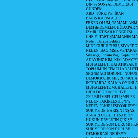
DİN ve SOSYAL DEMORASİ
GÜNDEM
ABD- TÜRKİYE- İRAN
BARIŞ KAPISI AÇIK!!
ERKEN ÖLÜM, TAMAMLANMA
DEM ile DEMLEN, HÜDAPAR
İZMİR İKTİSAR KONGRESİ
CHP’Yİ TARTIŞMAMANIN MAL
Neden, Buraya Geldik?
MİDE GÜRÜLTÜSÜ, SİYAET 
NEDEN, BAGIMSIZ VE TARAF
Siyasetçi, Toplum Bagı Koptu mu?
ADAYINIZ KİM, KİM ADAY???
MUHALEFETİ KAPATIRSAK !!
TOPLUMUN TEMELİ ADALETTİ
SIGINMACI SORUNU, NÜFUS
DEMOKRATİK MEŞRU MUHAL
İKTİDARDA KALMA OYUNLA
MUHALEFETE MUHALEFET H
ORTA DOGU ve SURİYE
2024 BİLİMSEL GELİŞMELER
NEDEN FAKİRLEŞTİK?!?!?
NEDEN FAKİRLEŞİYORUZ?!?!
SURİYE DE, BARIŞIN İNŞASI
ASGARİ ÜCRET HESABI!!??
HUKUK DEVLETİN ÇIKIŞ!!
SURİYE DE SON DURUM! PK
SURİYE DE SON DURUM!!!
DEMOKRASİ NEDİR!!??