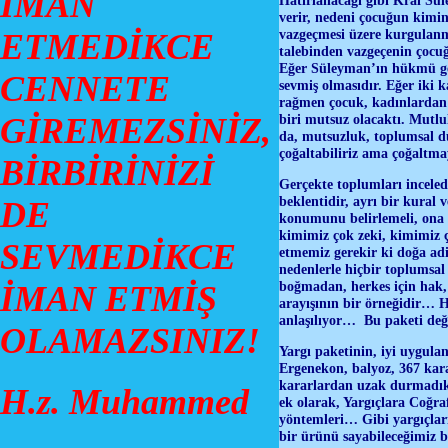
İMAN
Hatırlanacağı gibi Kral Sül
verir, nedeni çocuğun kimi
vazgeçmesi üzere kurgulan
ETMEDİKCE
talebinden vazgeçenin çocu
Eğer Süleyman’ın hükmü gerç
CENNETE
sevmiş olmasıdır. Eğer iki k
rağmen çocuk, kadınlardan 
GİREMEZSİNİZ,
biri mutsuz olacaktı. Mutlu
da, mutsuzluk, toplumsal dü
çoğaltabiliriz ama çoğaltm
BİRBİRİNİZİ
Gerçekte toplumları incelediğ
beklentidir, ayrı bir kural 
DE
konumunu belirlemeli, ona 
kimimiz çok zeki, kimimiz ç
SEVMEDİKCE
etmemiz gerekir ki doğa adil 
nedenlerle hiçbir toplumsal
boğmadan, herkes için hak,
İMAN ETMİŞ
arayışının bir örneğidir… Ha
anlaşılıyor… Bu paketi de
OLAMAZSINIZ!
Yargı paketinin, iyi uygula
Ergenekon, balyoz, 367 kara
kararlardan uzak durmadık
H.z. Muhammed
ek olarak, Yargıçlara Coğraf
yöntemleri… Gibi yargıçlar
bir ürünü sayabileceğimiz 