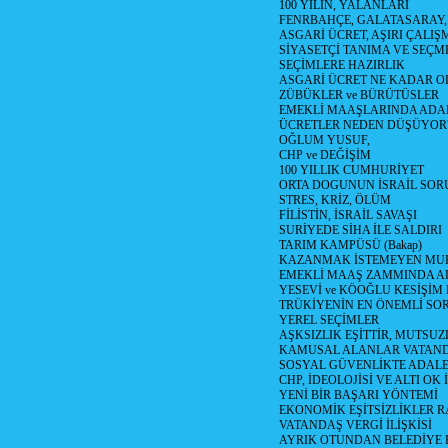
100 YILIN, YALANLARI
FENRBAHÇE, GALATASARAY,
ASGARİ ÜCRET, AŞIRI ÇALIŞ
SİYASETÇİ TANIMA VE SEÇME
SEÇİMLERE HAZIRLIK
ASGARİ ÜCRET NE KADAR OLM
ZÜBÜKLER ve BÜRÜTÜSLER
EMEKLİ MAAŞLARINDA ADA
ÜCRETLER NEDEN DÜŞÜYOR
OĞLUM YUSUF,
CHP ve DEĞİŞİM
100 YILLIK CUMHURİYET
ORTA DOGUNUN İSRAİL SO
STRES, KRİZ, ÖLÜM
FİLİSTİN, İSRAİL SAVAŞI
SURİYEDE SİHA İLE SALDIRI
TARIM KAMPÜSÜ (Bakap)
KAZANMAK İSTEMEYEN MU
EMEKLİ MAAŞ ZAMMINDA A
YESEVİ ve KÖOĞLU KESİŞİM
TRÜKİYENİN EN ÖNEMLİ SO
YEREL SEÇİMLER
AŞKSIZLIK EŞİTTİR, MUTSUZ
KAMUSAL ALANLAR VATAND
SOSYAL GÜVENLİKTE ADALE
CHP, İDEOLOJİSİ VE ALTI OK 
YENİ BİR BAŞARI YÖNTEMİ
EKONOMİK EŞİTSİZLİKLER 
VATANDAŞ VERGİ İLİŞKİSİ
AYRIK OTUNDAN BELEDİYE