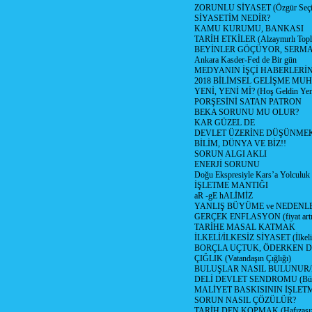
ZORUNLU SİYASET (Özgür Seç
SİYASETİM NEDİR?
KAMU KURUMU, BANKASI
TARİH ETKİLER (Alzaymırlı Topl
BEYİNLER GÖÇÜYOR, SERM
Ankara Kasder-Fed de Bir gün
MEDYANIN İŞÇİ HABERLERİ
2018 BİLİMSEL GELİŞME MU
YENİ, YENİ Mİ? (Hoş Geldin Yeni
PORŞESİNİ SATAN PATRON
BEKA SORUNU MU OLUR?
KAR GÜZEL DE
DEVLET ÜZERİNE DÜŞÜNME
BİLİM, DÜNYA VE BİZ!!
SORUN ALGI AKLI
ENERJİ SORUNU
Doğu Ekspresiyle Kars’a Yolculuk
İŞLETME MANTIĞI
aR -gE hALİMİZ
YANLIŞ BÜYÜME ve NEDENLE
GERÇEK ENFLASYON (fiyat artış
TARİHE MASAL KATMAK
İLKELİ/İLKESİZ SİYASET (İlkeli/
BORÇLA UÇTUK, ÖDERKEN D
ÇIĞLIK (Vatandaşın Çığlığı)
BULUŞLAR NASIL BULUNUR
DELİ DEVLET SENDROMU (Büyük
MALİYET BASKISININ İŞLE
SORUN NASIL ÇÖZÜLÜR?
TARİH DEN KOPMAK (Hafızasız