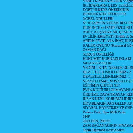
VERGİ KİMDEN ALINIR? Asgari 
İKTİDARLARA DERS TEPKİLE
DÖRT ÜLKEYE ÖNERİMDİR
DEMOKRATİK TEMELLER
NOBEL ÖDÜLLERİ
VEJETARYEN VEGAN BESLE
DÜŞÜNCE ve İFADE ÖZGÜRL
ABD ÇATIŞARAK MI, ÇEKİLME
EVLİLİK EHLİYETİ (Evlilik de Sor
ARTAN FYATLARA İNAT, DÜ
KALEM OYUNU (Kurumsal Güvenil
ZAMAN BAĞI
SORUN ÖNCELİĞİ!
HÜKÜMET KURNAZLIKLARI
VATANSEVERLİK
YEDİNCİ KITA, NEREDE OLU
DEVLETLE İLİŞKİLERİMİZ - 2
DEVLETLE İLİŞKİLERİMİZ -1
SOSYALLEŞME, SOSYALLEŞ
EĞİTİMİN ÇIKTISI NE?
PARA KÜLTÜRÜ OLMAYANLA
ÜRETİME DAYANMAYAN REF
İNSAN NEYİ, KORUMALIDIR?
DİYARBAKIR DAN GELEN AN
SİYASAL HAYATIMIZ VE CHP
Parksız Park, Ilgaz Milli Parkı
CHP
2023 DEN, 2003’E
ZAM SAĞANAĞININ PİYASAY
Toplu Taşımada Ücret Adaleti