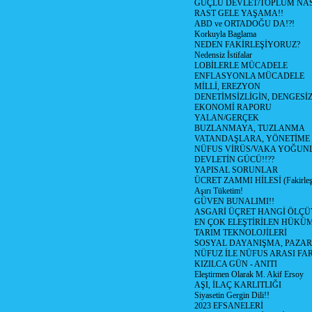
GÜÇLÜ DEVLET/TOPLUM NAS
RAST GELE YAŞAMA!!
ABD ve ORTADOĞU DA!?!
Korkuyla Baglama
NEDEN FAKİRLEŞİYORUZ?
Nedensiz İstifalar
LOBİLERLE MÜCADELE
ENFLASYONLA MÜCADELE
MİLLİ, EREZYON
DENETİMSİZLİGİN, DENGESİZ
EKONOMİ RAPORU
YALAN/GERÇEK
BUZLANMAYA, TUZLANMA
VATANDAŞLARA, YÖNETİME
NÜFUS VİRÜS/VAKA YOĞUN
DEVLETİN GÜCÜ!!??
YAPISAL SORUNLAR
ÜCRET ZAMMI HİLESİ (Fakirle
Aşırı Tüketim!
GÜVEN BUNALIMI!!
ASGARİ ÜÇRET HANGİ ÖLÇÜ
EN ÇOK ELEŞTİRİLEN HÜKÜ
TARIM TEKNOLOJİLERİ
SOSYAL DAYANIŞMA, PAZAR
NÜFUZ İLE NÜFUS ARASI FA
KIZILCA GÜN - ANITI
Eleştirmen Olarak M. Akif Ersoy
AŞI, İLAÇ KARLITLIĞI
Siyasetin Gergin Dili!!
2023 EFSANELERİ