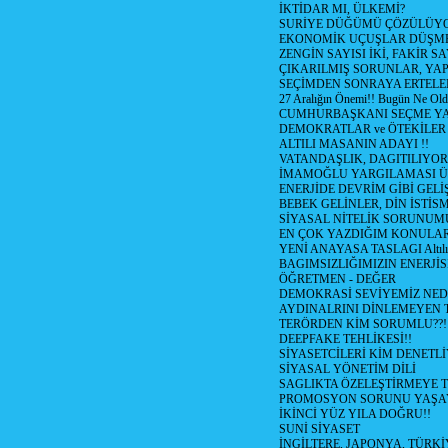
İKTİDAR MI, ÜLKEMİ?
SURİYE DÜĞÜMÜ ÇÖZÜLÜY
EKONOMİK UÇUŞLAR DÜŞME
ZENGİN SAYISI İKİ, FAKİR S
ÇIKARILMIŞ SORUNLAR, YA
SEÇİMDEN SONRAYA ERTEL
27 Aralığın Önemi!! Bugün Ne Ol
CUMHURBAŞKANI SEÇME YA
DEMOKRATLAR ve ÖTEKİLER
ALTILI MASANIN ADAYI !!
VATANDAŞLIK, DAGITILIYOR
İMAMOĞLU YARGILAMASI Ü
ENERJİDE DEVRİM GİBİ GEL
BEBEK GELİNLER, DİN İSTİS
SİYASAL NİTELİK SORUNUM
EN ÇOK YAZDIĞIM KONULA
YENİ ANAYASA TASLAGI Altılı
BAGIMSIZLIĞIMIZIN ENERJİS
ÖĞRETMEN - DEĞER
DEMOKRASİ SEVİYEMİZ NED
AYDINALRINI DİNLEMEYEN
TERÖRDEN KİM SORUMLU??!
DEEPFAKE TEHLİKESİ!!
SİYASETCİLERİ KİM DENETL
SİYASAL YÖNETİM DİLİ
SAGLIKTA ÖZELEŞTİRMEYE T
PROMOSYON SORUNU YAŞA
İKİNCİ YÜZ YILA DOĞRU!!
SUNİ SİYASET
İNGİLTERE, JAPONYA, TÜRK