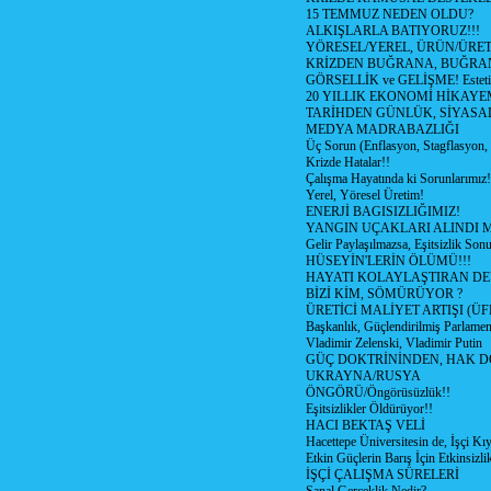
15 TEMMUZ NEDEN OLDU?
ALKIŞLARLA BATIYORUZ!!!
YÖRESEL/YEREL, ÜRÜN/ÜRE
KRİZDEN BUĞRANA, BUĞRA
GÖRSELLİK ve GELİŞME! Estetik m
20 YILLIK EKONOMİ HİKAYEM
TARİHDEN GÜNLÜK, SİYASA
MEDYA MADRABAZLIĞI
Üç Sorun (Enflasyon, Stagflasyon,
Krizde Hatalar!!
Çalışma Hayatında ki Sorunlarımız!
Yerel, Yöresel Üretim!
ENERJİ BAGISIZLIĞIMIZ!
YANGIN UÇAKLARI ALINDI M
Gelir Paylaşılmazsa, Eşitsizlik Sonu
HÜSEYİN'LERİN ÖLÜMÜ!!!
HAYATI KOLAYLAŞTIRAN D
BİZİ KİM, SÖMÜRÜYOR ?
ÜRETİCİ MALİYET ARTIŞI (ÜF
Başkanlık, Güçlendirilmiş Parlamen
Vladimir Zelenski, Vladimir Putin
GÜÇ DOKTRİNİNDEN, HAK D
UKRAYNA/RUSYA
ÖNGÖRÜ/Öngörüsüzlük!!
Eşitsizlikler Öldürüyor!!
HACI BEKTAŞ VELİ
Hacettepe Üniversitesin de, İşçi Kıy
Etkin Güçlerin Barış İçin Etkinsizlik
İŞÇİ ÇALIŞMA SÜRELERİ