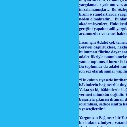
yargılamalar yok mu var, a
imzalamamışlar… Bu sözleşm
bizim o standartlarda yar
neden olmaktadır… Bunlara 
akademisyenlere, Hukukçul
gereğini yapalım adil yargı
arzumuzdur ve temel hakk
İnsan için Adalet çok temel
Bireysel özgürlüklere, hakl
bulunması fikrine dayanara
adalet fikriyle tanımlanırke
yanda toplumsal huzur iki o
Bu toplumlar da adalet kur
son söz olarak şunlar yap
“Hukukun siyasetle imtihan 
hâkimlerin bağımsızlık duyg
Vakıa şu ki, hâkimlerde bağ
vermesi mümkün değildir. Y
başarıyla çıkması ihtimali 
sorumlusu, sadece sınıfta k
siyasetçilerdir.”
Yargımızın Bağımsız bir Yar
bir hukuk zihniyeti, vatand