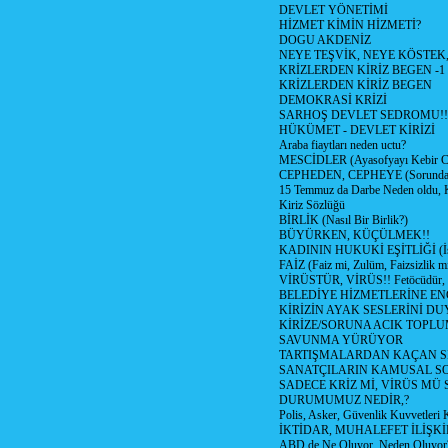
DEVLET YÖNETİMİ
HİZMET KİMİN HİZMETİ?
DOGU AKDENİZ
NEYE TEŞVİK, NEYE KÖSTEK
KRİZLERDEN KİRİZ BEGEN -1
KRİZLERDEN KİRİZ BEGEN
DEMOKRASİ KRİZİ
SARHOŞ DEVLET SEDROMU!!
HÜKÜMET - DEVLET KİRİZİ
Araba fiaytları neden uctu?
MESCİDLER (Ayasofyayı Kebir C
CEPHEDEN, CEPHEYE (Sorundan
15 Temmuz da Darbe Neden oldu, 
Kiriz Sözlüğü
BİRLİK (Nasıl Bir Birlik?)
BÜYÜRKEN, KÜÇÜLMEK!!
KADININ HUKUKİ EŞİTLİĞİ (İsta
FAİZ (Faiz mi, Zulüm, Faizsizlik m
VİRÜSTÜR, VİRÜS!! Fetöcüdür, 
BELEDİYE HİZMETLERİNE E
KİRİZİN AYAK SESLERİNİ D
KİRİZE/SORUNA ACIK TOPL
SAVUNMA YÜRÜYOR
TARTIŞMALARDAN KAÇAN Sİ
SANATÇILARIN KAMUSAL S
SADECE KRİZ Mİ, VİRÜS MÜ
DURUMUMUZ NEDİR,?
Polis, Asker, Güvenlik Kuvvetleri 
İKTİDAR, MUHALEFET İLİŞKİ
ABD de Ne Oluyor, Neden Oluyor