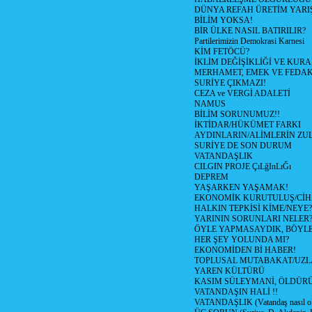
DÜNYA REFAH ÜRETİM YARIŞ
BİLİM YOKSA!
BİR ÜLKE NASIL BATIRILIR?
Partilerimizin Demokrasi Karnesi
KİM FETÖCÜ?
İKLİM DEĞİŞİKLİĞİ VE KURA
MERHAMET, EMEK VE FEDA
SURİYE ÇIKMAZI!
CEZA ve VERGİ ADALETİ
NAMUS
BİLİM SORUNUMUZ!!
İKTİDAR/HÜKÜMET FARKI
AYDINLARIN/ALİMLERİN ZUL
SURİYE DE SON DURUM
VATANDAŞLIK
CILGIN PROJE ÇıLğInLıĞı
DEPREM
YAŞARKEN YAŞAMAK!
EKONOMİK KURUTULUŞ/Cİ
HALKIN TEPKİSİ KİME/NEYE?
YARININ SORUNLARI NELER
ÖYLE YAPMASAYDIK, BÖYLE
HER ŞEY YOLUNDA MI?
EKONOMİDEN Bİ HABER!
TOPLUSAL MUTABAKAT/UZL
YAREN KÜLTÜRÜ
KASIM SÜLEYMANİ, ÖLDÜR
VATANDAŞIN HALİ !!
VATANDAŞLIK (Vatandaş nasıl ol