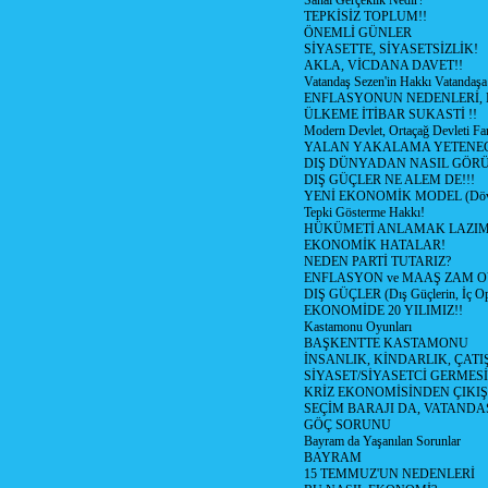
Sanal Gerçeklik Nedir?
TEPKİSİZ TOPLUM!!
ÖNEMLİ GÜNLER
SİYASETTE, SİYASETSİZLİK!
AKLA, VİCDANA DAVET!!
Vatandaş Sezen'in Hakkı Vatandaşa
ENFLASYONUN NEDENLERİ, N
ÜLKEME İTİBAR SUKASTİ !!
Modern Devlet, Ortaçağ Devleti Far
YALAN YAKALAMA YETENEG
DIŞ DÜNYADAN NASIL GÖR
DIŞ GÜÇLER NE ALEM DE!!!
YENİ EKONOMİK MODEL (Dövize
Tepki Gösterme Hakkı!
HÜKÜMETİ ANLAMAK LAZI
EKONOMİK HATALAR!
NEDEN PARTİ TUTARIZ?
ENFLASYON ve MAAŞ ZAM 
DIŞ GÜÇLER (Dış Güçlerin, İç O
EKONOMİDE 20 YILIMIZ!!
Kastamonu Oyunları
BAŞKENTTE KASTAMONU
İNSANLIK, KİNDARLIK, ÇATI
SİYASET/SİYASETCİ GERMESİ
KRİZ EKONOMİSİNDEN ÇIKIŞ
SEÇİM BARAJI DA, VATANDAŞ
GÖÇ SORUNU
Bayram da Yaşanılan Sorunlar
BAYRAM
15 TEMMUZ'UN NEDENLERİ