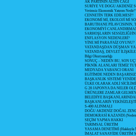
AK PARTİNİN ALTIN CAGI
SURİYE VE DOGU AKDENİZ 
Verimsiz Ekonomik Yatırım Nedir?
CENNETİN TERK EDİLMESİ!!
EKONOMİ Mİ, EKOLOJİ Mİ 
BARUTHANE PİLAVCISININ, 
EKONOMİYİ CANLANDIRMANI
SARHOŞLARIN SESSİZLİĞİ/İNİ
ENFLASYON NEDENLERİ?
YİNE Mİ PARA/FAİZ OYUNU?
VATANDAŞDAN DÜŞMAN Y
VATANDAŞ, DEVLET İLİŞKİLE
Bilgi Okuryazarlığı
SONUÇ – NEDEN BU, SON UÇ
PİKNİK ALANLARI TEMİZ TU
MEDYADA YABANCI ORANI
EGİTİMDE NEDEN BAŞARISIZ
BAŞKANLIK SİSTEMİ YENİDE
ÜLKE OLARAK ADLİ SİCİLİM
G 20 JAPONYA DA NELER OLDU? 
ÜRÜNLERE ZAMLAR GELMEYE B
BELEDİYE BAŞKANLARINDAN
BAŞKANLARIN YEKİSİZLEŞTİ
S-400 ALINMALI
DOĞU AKDENİZ DOĞAL ZENG
DEMOKRASİ KAZANDI (Neden D
SEÇİM YAPMA HAKKI
TARIMSAL ÜRETİM
YASAMA DENETİMİ (Hakkıyla Me
İMALAT SANAYİDE ÜRETİM