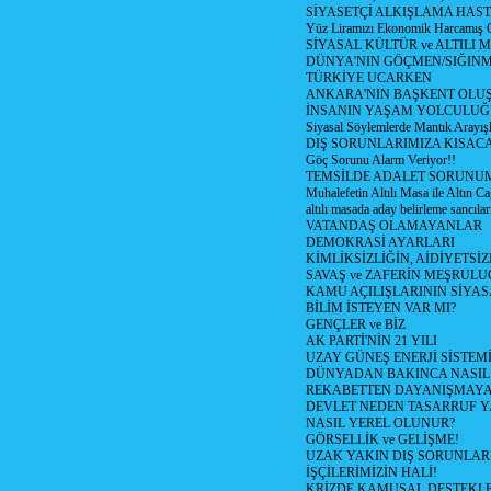
SİYASETÇİ ALKIŞLAMA HAST
Yüz Liramızı Ekonomik Harcamış 
SİYASAL KÜLTÜR ve ALTILI 
DÜNYA'NIN GÖÇMEN/SIĞIN
TÜRKİYE UCARKEN
ANKARA'NIN BAŞKENT OLU
İNSANIN YAŞAM YOLCULU
Siyasal Söylemlerde Mantık Arayışl
DIŞ SORUNLARIMIZA KISACA
Göç Sorunu Alarm Veriyor!!
TEMSİLDE ADALET SORUNUM
Muhalefetin Altılı Masa ile Altın Ca
altılı masada aday belirleme sancılar
VATANDAŞ OLAMAYANLAR
DEMOKRASİ AYARLARI
KİMLİKSİZLİĞİN, AİDİYETSİ
SAVAŞ ve ZAFERİN MEŞRUL
KAMU AÇILIŞLARININ SİYAS
BİLİM İSTEYEN VAR MI?
GENÇLER ve BİZ
AK PARTİ'NİN 21 YILI
UZAY GÜNEŞ ENERJİ SİSTEM
DÜNYADAN BAKINCA NASI
REKABETTEN DAYANIŞMAY
DEVLET NEDEN TASARRUF 
NASIL YEREL OLUNUR?
GÖRSELLİK ve GELİŞME!
UZAK YAKIN DIŞ SORUNLAR
İŞÇİLERİMİZİN HALİ!
KRİZDE KAMUSAL DESTEKL