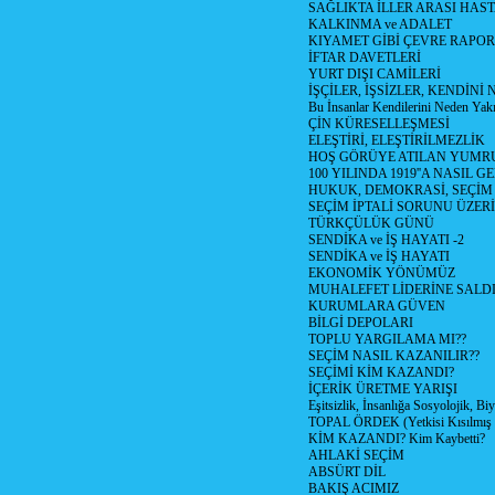
SAĞLIKTA İLLER ARASI HAS
KALKINMA ve ADALET
KIYAMET GİBİ ÇEVRE RAPO
İFTAR DAVETLERİ
YURT DIŞI CAMİLERİ
İŞÇİLER, İŞSİZLER, KENDİN
Bu İnsanlar Kendilerini Neden Yak
ÇİN KÜRESELLEŞMESİ
ELEŞTİRİ, ELEŞTİRİLMEZLİK
HOŞ GÖRÜYE ATILAN YUMR
100 YILINDA 1919''A NASIL G
HUKUK, DEMOKRASİ, SEÇİM
SEÇİM İPTALİ SORUNU ÜZER
TÜRKÇÜLÜK GÜNÜ
SENDİKA ve İŞ HAYATI -2
SENDİKA ve İŞ HAYATI
EKONOMİK YÖNÜMÜZ
MUHALEFET LİDERİNE SALD
KURUMLARA GÜVEN
BİLGİ DEPOLARI
TOPLU YARGILAMA MI??
SEÇİM NASIL KAZANILIR??
SEÇİMİ KİM KAZANDI?
İÇERİK ÜRETME YARIŞI
Eşitsizlik, İnsanlığa Sosyolojik, Bi
TOPAL ÖRDEK (Yetkisi Kısılmış 
KİM KAZANDI? Kim Kaybetti?
AHLAKİ SEÇİM
ABSÜRT DİL
BAKIŞ ACIMIZ