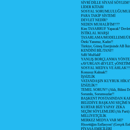
SİVRİ DİLLE SİYASİ SÖYLEM!
LİDER KİTABI
SOSYAL SORUMLULUĞUMUZ!
PARA TAKİP SİSTEMİ
DEVLET NEDİR?
NEDEN MUHALİFİM!!??
Kim TASARRUF Yapacak? Devlet m
İSTİKLAL MARŞI
TASARLAMA/MODELLEME/Ü
Öteki Yanımız, Kadın!!
Türkiye, Güneş Enerjisinde AB İkin
KENDİNİ BİL/TANI!!
SıRf MuHaliF
YANLIŞ BORÇLANMA YÖNTEM
sAVURGAN dEVLET, yÖNETİM
SOSYAL MEDYA VE AHLAK!!!
Konusuz Kalmak!!
İŞSİZLİK
VATANDAŞIN KUYRUK HİKA
İZSİZLİK!!
TEMEL SORUN!! (Aklı, Bilimi Dı
Sorumlu, Sorumsuzlar!!
BAŞKENT POSTASINDAN K
BELEDİYE BAŞKANI SEÇİMİ 
KURTAR BİZİ YAPAY ZEKA
SEÇİM SÖYLEMLERİ (Ak Parti)
MİLLİYETÇİLİK
MERKEZ MEDYA VAR MI?
Hissettiğim Enflasyon! (Gerçek En
PİYASA EMİCİLERİ