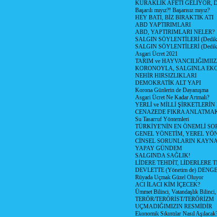
KURAKLIK AFETİ GELİYOR, 
Başarılı mıyız?! Başarısız mıyız?
HEY BATI, BİZ BIRAKTIK ATI
ABD YAPTIRIMLARI
ABD, YAPTIRIMLARI NELER?
SALGIN SÖYLENTİLERİ (Dediko
SALGIN SÖYLENTİLERİ (Dediko
Asgari Ücret 2021
TARIM ve HAYVANCILIĞIMII
KORONOYLA, SALGINLA EK
NEHİR HIRSIZLIKLARI
DEMOKRATİK ALT YAPI
Korona Günlerin de Dayanışma
Asgari Ücret Ne Kadar Artmalı?
YERLİ ve MİLLİ ŞİRKETLERİ
CENAZEDE FIKRA ANLATMA
Su Tasarruf Yöntemleri
TÜRKİYE'NİN EN ÖNEMLİ SO
GENEL YÖNETİM, YEREL YÖ
CİNSEL SORUNLARIN KAYN
YAPAY GÜNDEM
SALGINDA SAĞLIK!
LİDERE TEHDİT, LİDERLERE 
DEVLETTE (Yönetim de) DENGE
Rüyada Uçmak Güzel Oluyor
ACI İLACI KİM İÇECEK?
Ümmet Bilinci, Vatandaşlık Bilinci, 
TERÖR/TERÖRİST/TERÖRİZM
UÇMADIĞIMIZIN RESMİDİR
Ekonomik Sıkıntılar Nasıl Aşılacak