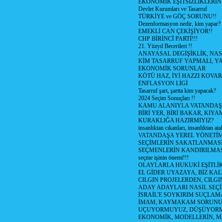
EKONOMİK EŞİTSİZLİKLERİN
Devlet Kurumları ve Tasarruf
TÜRKİYE ve GÖÇ SORUNU!!
Dezenformasyon nedir, kim yapar?
EMEKLİ CAN ÇEKİŞİYOR!!
CHP BİRİNCİ PARTİ!!!
21. Yüzyıl Becerileri !!
ANAYASAL DEGİŞİKLİK, NAS
KİM TASARRUF YAPMALI, YA
EKONOMİK SORUNLAR
KÖTÜ HAZ, İYİ HAZZI KOVAR?
ENFLASYON LİGİ
Tasarruf şart, şartta kim yapacak?
2024 Seçim Sonuçları !!
KAMU ALANIYLA VATANDAŞ
BİRİ YER, BİRİ BAKAR, KIYA
KURAKLIĞA HAZIRMIYIZ?
insanlıktan cıkanları, insanlıktan ata
VATANDAŞA YEREL YÖNETİ
SEÇİMLERİN SAKATLANMASI
SEÇMENLERİN KANDIRILMAS
seçme işinin önemi!!!
OLAYLARLA HUKUKİ EŞİTLİK 
EL GİDER UYAZAYA, BİZ KAL
CILGIN PROJELERDEN, CILGIN
ADAY ADAYLARI NASIL SEÇİ
İSRAİL'E SOYKIRIM SUÇLAMA
İMAM, KAYMAKAM SORUN
UÇUYORMUYUZ, DÜŞÜYORM
EKONOMİK, MODELLERİN, MA