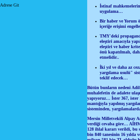
Adrese Git
İstinaf mahkemelerind
uygulama…
Bir haber ve Yorum ör
içeriğe erişimi enge
TMY'deki propaganda 
eleştiri amacıyla ya
eleştiri ve haber kri
önü kapatılmalı, dah
etmelidir..
İki yıl ve daha az ce
yargılama usulü" sis
teklif edecek…
Bütün bunların nedeni Adil 
muhalefetin de adalete ulaş
yapıyoruz… İster 367, iste
mantığıyla yapılmış yargı
sisteminden, yargılamalard
Mersin Milletvekili Alpay A
verdiği cevaba göre… AİHM'
128 ihlal kararı verildi, bu
bin 840 tanesinin 16 yılda 
milyon 581 bin TL olduğu b