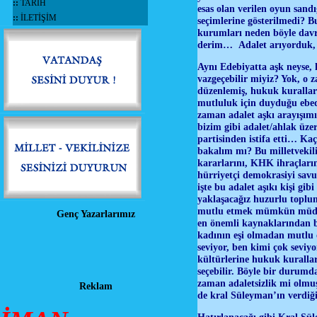
::
TARİH
esas olan verilen oyun sand
::
İLETİŞİM
seçimlerine gösterilmedi? B
kurumları neden böyle davra
derim… Adalet arıyorduk, a
Aynı Edebiyatta aşk neyse, 
vazgeçebilir miyiz? Yok, o 
düzenlemiş, hukuk kuralları
mutluluk için duyduğu ebed
zaman adalet aşkı arayışımı
bizim gibi adalet/ahlak üzer
partisinden istifa etti… Kaç
bakalım mı? Bu milletvekil
kararlarını, KHK ihraçlarınd
hürriyetçi demokrasiyi savu
işte bu adalet aşıkı kişi gi
yaklaşacağız huzurlu toplu
mutlu etmek mümkün müdür?
Genç Yazarlarımız
en önemli kaynaklarından bi
kadının eşi olmadan mutlu 
seviyor, ben kimi çok sevi
kültürlerine hukuk kuralları
seçebilir. Böyle bir durum
zaman adaletsizlik mi olmuş
Reklam
de kral Süleyman’ın verdi