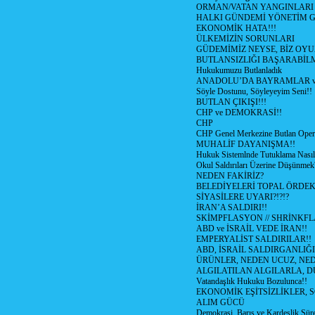
ORMAN/VATAN YANGINLARI !
HALKI GÜNDEMİ YÖNETİM G
EKONOMİK HATA!!!
ÜLKEMİZİN SORUNLARI
GÜDEMİMİZ NEYSE, BİZ OYU
BUTLANSIZLIĞI BAŞARABİLM
Hukukumuzu Butlanladık
ANADOLU’DA BAYRAMLAR ve
Söyle Dostunu, Söyleyeyim Seni!!
BUTLAN ÇIKIŞI!!!
CHP ve DEMOKRASİ!!
CHP
CHP Genel Merkezine Butlan Oper
MUHALİF DAYANIŞMA!!
Hukuk Sistemlnde Tutuklama Nasıl
Okul Saldırıları Üzerine Düşünmek
NEDEN FAKİRİZ?
BELEDİYELERİ TOPAL ÖRDE
SİYASİLERE UYARI?!?!?
İRAN’A SALDIRI!!
SKİMPFLASYON // SHRİNKF
ABD ve İSRAİL VEDE İRAN!!
EMPERYALİST SALDIRILAR!!
ABD, İSRAİL SALDIRGANLIĞI
ÜRÜNLER, NEDEN UCUZ, NED
ALGILATILAN ALGILARLA, D
Vatandaşlık Hukuku Bozulunca!!
EKONOMİK EŞİTSİZLİKLER, 
ALIM GÜCÜ
Demokrasi, Barış ve Kardeşlik Süre