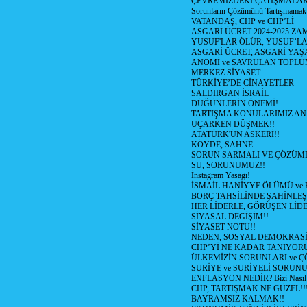
ÇEVREMİZDEKİ ÇATIŞMALAR (S
Sorunların Çözümünü Tartışmamak
VATANDAŞ, CHP ve CHP’Lİ
ASGARİ ÜCRET 2024-2025 Z
YUSUF'LAR ÖLÜR, YUSUF’LA
ASGARİ ÜCRET, ASGARİ YAŞ
ANOMİ ve SAVRULAN TOPLU
MERKEZ SİYASET
TÜRKİYE’DE CİNAYETLER
SALDIRGAN İSRAİL
DÜĞÜNLERİN ÖNEMİ!
TARTIŞMA KONULARIMIZ AN
UÇARKEN DÜŞMEK!!
ATATÜRK'ÜN ASKERİ!!
KÖYDE, SAHNE
SORUN SARMALI VE ÇÖZÜML
SU, SORUNUMUZ!!
İnstagram Yasagı!
İSMAİL HANİYYE ÖLÜMÜ ve
BORÇ TAHSİLİNDE ŞAHİNLEŞ
HER LİDERLE, GÖRÜŞEN LİDE
SİYASAL DEGİŞİM!!
SİYASET NOTU!!
NEDEN, SOSYAL DEMOKRASİ
CHP’Yİ NE KADAR TANIYOR
ÜLKEMİZİN SORUNLARI ve 
SURİYE ve SURİYELİ SORUN
ENFLASYON NEDİR? Bizi Nasıl E
CHP, TARTIŞMAK NE GÜZEL!!
BAYRAMSIZ KALMAK!!