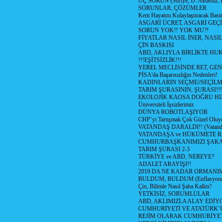
ÜÇ SORUN (Suriye, D. Akdeniz, 
SORUNLAR, ÇÖZÜMLER
Kent Hayatını Kolaylaştıracak Basi
ASGARİ ÜCRET, ASGARİ GEÇ
SORUN YOK!! YOK MU?!
FİYATLAR NASIL İNER, NASI
ÇİN BASKISI
ABD, AKLIYLA BİRLİKTE HU
!!!EŞİTSİZLİK!!!
YEREL MECLİSİNDE RET, GEN
PİSA'da Başarısızlığın Nedenleri!
KADINLARIN SEÇME//SEÇİL
TARIM ŞURASININ, ŞURASI!!!
EKOLOJİK KAOSA DOĞRU HI
Üniversiteli İşsizlerimiz
DÜNYA ROBOTLAŞIYOR
CHP’yi Tartışmak Çok Güzel Oluy
VATANDAŞ DARALDI!! (Vatandaş
VATANDAŞA ve HÜKÜMETE R
CUMHURBAŞKANIMIZI ŞAK
TARIM ŞURASI 2-3
TÜRKİYE ve ABD, NEREYE?
ADALET ARAYIŞI!!
2019 DA NE KADAR ORMANIM
BULDUM, BULDUM (Enflasyona 
Çin, Bilimle Nasıl Şaha Kalktı?
YETKİSİZ, SORUMLULAR
ABD, AKLIMIZLA ALAY EDİYO
CUMHURİYETİ VE ATATÜRK’
REJİM OLARAK CUMHURİYE