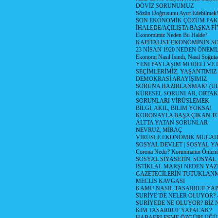
DÖVİZ SORUNUMUZ
Sözün Doğrusunu Ayırt Edebilmek
SON EKONOMİK ÇÖZÜM PAK
İHALEDE/AÇILIŞTA BAŞKA F
Ekonomimiz Neden Bu Halde?
KAPİTALİST EKONOMİNİN S
23 NİSAN 1920 NEDEN ÖNEML
Ekonomi Nasıl Isındı, Nasıl Soğuta
YENİ PAYLAŞIM MODELİ VE
SEÇİMLERİMİZ, YAŞANTIMIZ
DEMOKRASİ ARAYIŞIMIZ
SORUNA HAZIRLANMAK! (U
KÜRESEL SORUNLAR, ORTAK
SORUNLARI VİRÜSLEMEK
BİLGİ, AKIL, BİLİM YOKSA!
KORONAYLA BAŞA ÇIKAN TO
ALTTA YATAN SORUNLAR
NEVRUZ, MİRAÇ
VİRÜSLE EKONOMİK MÜCAD
SOSYAL DEVLET | SOSYAL Y
Corona Nedir? Korunmanın Önlemle
SOSYAL SİYASETİN, SOSYAL
İSTİKLAL MARŞI NEDEN YAZI
GAZETECİLERİN TUTUKLAN
MECLİS KAVGASI
KAMU NASIL TASARRUF YAP
SURİYE’DE NELER OLUYOR? – 1
SURİYEDE NE OLUYOR? BİZ 
KİM TASARRUF YAPACAK?
HABAERLEŞME ÖZGÜRLÜĞÜN