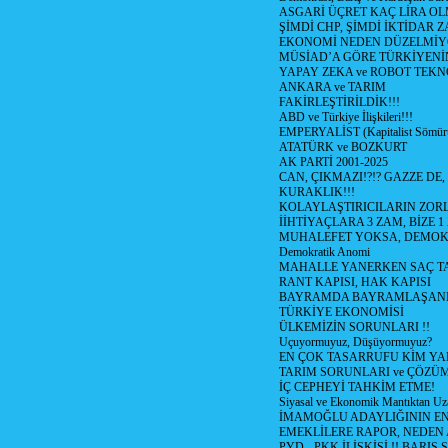
ASGARİ ÜÇRET KAÇ LİRA OL
ŞİMDİ CHP, ŞİMDİ İKTİDAR Z
EKONOMİ NEDEN DÜZELMİY
MÜSİAD’A GÖRE TÜRKİYENİ
YAPAY ZEKA ve ROBOT TEKN
ANKARA ve TARIM
FAKİRLEŞTİRİLDİK!!!
ABD ve Türkiye İlişkileri!!!
EMPERYALİST (Kapitalist Sömü
ATATÜRK ve BOZKURT
AK PARTİ 2001-2025
CAN, ÇIKMAZI!?!? GAZZE DE,
KURAKLIK!!!
KOLAYLAŞTIRICILARIN ZORL
İİHTİYAÇLARA 3 ZAM, BİZE 1
MUHALEFET YOKSA, DEMOK
Demokratik Anomi
MAHALLE YANERKEN SAÇ T
RANT KAPISI, HAK KAPISI
BAYRAMDA BAYRAMLAŞAN
TÜRKİYE EKONOMİSİ
ÜLKEMİZİN SORUNLARI !!
Uçuyormuyuz, Düşüyormuyuz?
EN ÇOK TASARRUFU KİM YA
TARIM SORUNLARI ve ÇÖZÜ
İÇ CEPHEYİ TAHKİM ETME!
Siyasal ve Ekonomik Mantıktan Uz
İMAMOĞLU ADAYLIĞININ EN
EMEKLİLERE RAPOR, NEDEN
PYD - PKK İLİŞKİSİ !! BARIŞ 