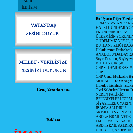
::
TARİH
::
İLETİŞİM
Bu Üyenin Diğer Yazılar
ORMAN/VATAN YANGI
HALKI GÜNDEMİ YÖN
EKONOMİK HATA!!!
ÜLKEMİZİN SORUNLA
GÜDEMİMİZ NEYSE, B
BUTLANSIZLIĞI BAŞA
Hukukumuzu Butlanladık
ANADOLU’DA BAYRAM
Söyle Dostunu, Söyleyeyi
BUTLAN ÇIKIŞI!!!
CHP ve DEMOKRASİ!!
CHP
CHP Genel Merkezine But
MUHALİF DAYANIŞM
Hukuk Sistemlnde Tutukl
Genç Yazarlarımız
Okul Saldırıları Üzerine
NEDEN FAKİRİZ?
BELEDİYELERİ TOPA
SİYASİLERE UYARI?!?
İRAN’A SALDIRI!!
SKİMPFLASYON // S
ABD ve İSRAİL VEDE 
Reklam
EMPERYALİST SALDIR
ABD, İSRAİL SALDIR
ÜRÜNLER, NEDEN UC