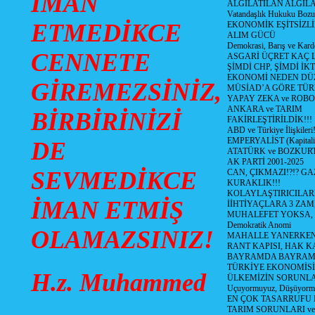
İMAN
ALGILATILAN ALGIL
Vatandaşlık Hukuku Bozu
ETMEDİKCE
EKONOMİK EŞİTSİZLİ
ALIM GÜCÜ
Demokrasi, Barış ve Karde
CENNETE
ASGARİ ÜÇRET KAÇ L
ŞİMDİ CHP, ŞİMDİ İK
EKONOMİ NEDEN DÜ
GİREMEZSİNİZ,
MÜSİAD’A GÖRE TÜR
YAPAY ZEKA ve ROBO
ANKARA ve TARIM
BİRBİRİNİZİ
FAKİRLEŞTİRİLDİK!!!
ABD ve Türkiye İlişkileri!
EMPERYALİST (Kapital
DE
ATATÜRK ve BOZKUR
AK PARTİ 2001-2025
SEVMEDİKCE
CAN, ÇIKMAZI!?!? GA
KURAKLIK!!!
KOLAYLAŞTIRICILARI
İMAN ETMİŞ
İİHTİYAÇLARA 3 ZAM,
MUHALEFET YOKSA,
Demokratik Anomi
OLAMAZSINIZ!
MAHALLE YANERKEN
RANT KAPISI, HAK K
BAYRAMDA BAYRAM
TÜRKİYE EKONOMİSİ
H.z. Muhammed
ÜLKEMİZİN SORUNLAR
Uçuyormuyuz, Düşüyorm
EN ÇOK TASARRUFU 
TARIM SORUNLARI v