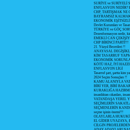
SURİYE ve SURİYELİ
ENFLASYON NEDİR? Bizi
CHP, TARTIŞMAK NE G
BAYRAMSIZ KALMAK
EKONOMİK EŞİTSİZL
Devlet Kurumları ve Tasar
TÜRKİYE ve GÖÇ SOR
Dezenformasyon nedir, ki
EMEKLİ CAN ÇEKİŞİY
CHP BİRİNCİ PARTİ!!!
21. Yüzyıl Becerileri !!
ANAYASAL DEGİŞİKLİ
KİM TASARRUF YAPMA
EKONOMİK SORUNL
KÖTÜ HAZ, İYİ HAZZI
ENFLASYON LİGİ
Tasarruf şart, şartta kim y
2024 Seçim Sonuçları !!
KAMU ALANIYLA VA
BİRİ YER, BİRİ BAKA
KURAKLIĞA HAZIRMI
insanlıktan cıkanları, insan
VATANDAŞA YEREL 
SEÇİMLERİN SAKATL
SEÇMENLERİN KANDI
seçme işinin önemi!!!
OLAYLARLA HUKUKİ E
EL GİDER UYAZAYA, 
CILGIN PROJELERDEN,
ADAY ADAYLARI NAS