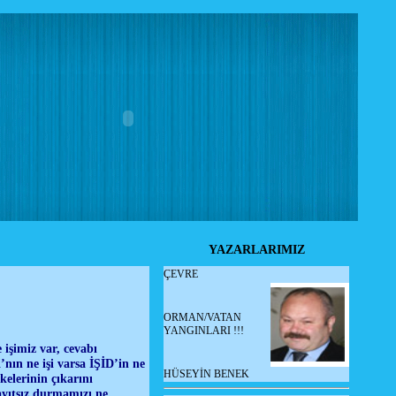
YAZARLARIMIZ
ÇEVRE
ORMAN/VATAN
YANGINLARI !!!
işimiz var, cevabı
nın ne işi varsa İŞİD’in ne
HÜSEYİN BENEK
kelerinin çıkarını
ayıtsız durmamızı ne