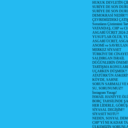
HUKUK DEVLETİN ÇIK
SURİYE DE SON DUR
SURİYE DE SON DURU
DEMOKRASİ NEDİR!!?
ÇEVREMİZDEKİ ÇATIŞM
Sorunların Çözümünü Tar
VATANDAŞ, CHP ve CH
ASGARİ ÜCRET 2024-
YUSUF'LAR ÖLÜR, YU
ASGARİ ÜCRET, ASGA
ANOMİ ve SAVRULAN
MERKEZ SİYASET
TÜRKİYE’DE CİNAYE
SALDIRGAN İSRAİL
DÜĞÜNLERİN ÖNEMİ
TARTIŞMA KONULARI
UÇARKEN DÜŞMEK!!
ATATÜRK'ÜN ASKERİ!
KÖYDE, SAHNE
SORUN SARMALI VE 
SU, SORUNUMUZ!!
İnstagram Yasagı!
İSMAİL HANİYYE ÖL
BORÇ TAHSİLİNDE ŞA
HER LİDERLE, GÖRÜŞ
SİYASAL DEGİŞİM!!
SİYASET NOTU!!
NEDEN, SOSYAL DEM
CHP’Yİ NE KADAR T
ÜLKEMİZİN SORUNLA