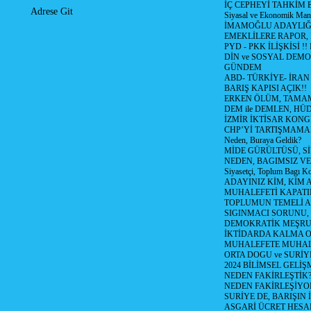
İÇ CEPHEYİ TAHKİM 
Adrese Git
Siyasal ve Ekonomik Mant
İMAMOĞLU ADAYLIĞI
EMEKLİLERE RAPOR,
PYD - PKK İLİŞKİSİ !!
DİN ve SOSYAL DEMO
GÜNDEM
ABD- TÜRKİYE- İRAN
BARIŞ KAPISI AÇIK!!
ERKEN ÖLÜM, TAMAM
DEM ile DEMLEN, H
İZMİR İKTİSAR KONG
CHP’Yİ TARTIŞMAMAN
Neden, Buraya Geldik?
MİDE GÜRÜLTÜSÜ, S
NEDEN, BAGIMSIZ VE
Siyasetçi, Toplum Bagı K
ADAYINIZ KİM, KİM 
MUHALEFETİ KAPATIR
TOPLUMUN TEMELİ AD
SIGINMACI SORUNU,
DEMOKRATİK MEŞRU 
İKTİDARDA KALMA 
MUHALEFETE MUHAL
ORTA DOGU ve SURİY
2024 BİLİMSEL GELİ
NEDEN FAKİRLEŞTİK?!
NEDEN FAKİRLEŞİYOR
SURİYE DE, BARIŞIN 
ASGARİ ÜCRET HESAB