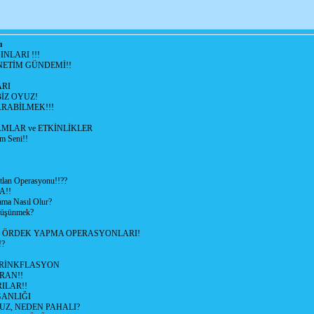
ı
NLARI !!!
ETİM GÜNDEMİ!!
RI
İZ OYUZ!
RABİLMEK!!!
LAR ve ETKİNLİKLER
m Seni!!
lan Operasyonu!!??
A!!
ama Nasıl Olur?
 Düşünmek?
L ÖRDEK YAPMA OPERASYONLARI!
!?
HRİNKFLASYON
İRAN!!
ILAR!!
GANLIĞI
UZ, NEDEN PAHALI?