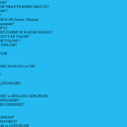
IŞ!!
UM! PKK/PYD KİMİN ÖRGÜTÜ?
M!!!
?
ALAR (Suriye, Ukrayna)
tışmamak!!
P’Lİ
2025 ZAMMI NE KADAR OLMALI?
SUF’LAR YAŞAR!!
Rİ YAŞAM!!!
 TOPLUM!!
TLER
!
MIZ ANAYASA ve CHP
!
ÇÖZÜMLERİ!!
ÜMÜ ve BÖLGEDE GERGİNLER
HİNLEŞME!!
EN LİDERİMİZ!!
OKRASİ?
ANIYORUZ?
RI ve ÇÖZÜMLERİ