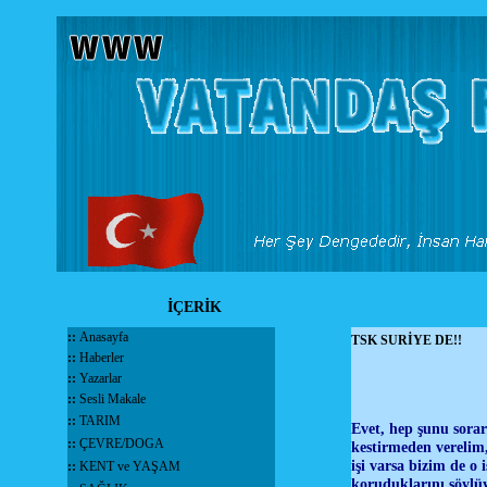
İÇERİK
::
Anasayfa
TSK SURİYE DE!!
::
Haberler
::
Yazarlar
::
Sesli Makale
::
TARIM
Evet, hep şunu sorar
::
ÇEVRE/DOGA
kestirmeden verelim,
işi varsa bizim de o 
::
KENT ve YAŞAM
koruduklarını söylü