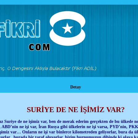
Detay
SURİYE DE NE İŞİMİZ VAR?
ız Suriye de ne işimiz var, ben de merak ederim gerçekten de bu ülkede ne 
 ABD’nin ne işi var, İran Rusya gibi ülkelerin ne işi varsa, PYD’nin, PKK’
işimiz var… Onların ne işi var binlerce kilometreden geliyorlar, bura da ül
yorlar, burada bir taraf oluyorlar, bizim burnumuzun dibinde ki olaya k