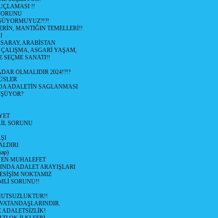
UÇLAMASI !!
SORUNU
ÜYORMUYUZ?!?!
RİN, MANTIĞIN TEMELLERİ!!
I
SARAY, ARABİSTAN
I ÇALIŞMA, ASGARİ YAŞAM,
E SEÇME SANATI!!
K
DAR OLMALIDIR 2024!?!?
ÜSLER
DA ADALETİN SAGLANMASI
ÜŞÜYOR?
YET
AİL SORUNU
AŞI
ALDIRI
ap)
EN MUHALEFET
NDA ADALET ARAYIŞLARI
KESİŞİM NOKTAMIZ
MLİ SORUNU!!
 MUTSUZLUKTUR!!
VATANDAŞLARINDIR.
 ADALETSİZLİK!