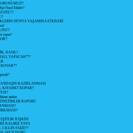
 SORUNUMUZ!!
 Nasıl Etkiler?
ÜZEL!!!
!!
İKLERİN DÜNYA YAŞAMINA ETKİLERİ
ruf
UNU!!
m yapar?
OR!!
K, NASIL?
LI, YAPACAK?'!?
AR
 KOVAR?'?
apacak?
TANDAŞIN KAZIKLANMASI
R, KIYAMET KOPAR!!
YIZ?
lıktan atalım
YÖNETİMLER RAPORU
ANMASI!!
RILMASI!!
ŞİTLİK İLİŞKİSİ
BİZ KALIRIZ YAYA
 CILGIN FAİZE!!!
IL SEÇİLİYOR?