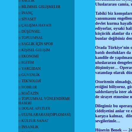
::
SAĞLIK
Uluslararası camia,
::
BİLİMSEL GELİŞMELER
::
İNANÇ
Tabiki biz komşuları
yansımasını engelle
::
SİYASET
devlet kurma hayaller
::
ÇALIŞMA HAYATI
ediyorlar, oysaki hal
::
DÜŞÜNSEL
küçücük alanlar da o
::
TOPLUMSAL
bunlar değilsiniz d
::
SAGLIK İÇİN SPOR
Orada Türkiye’nin on
::
KİŞİSEL GELİŞİM
batılı dostlukları d
::
EKONOMİ
kandile de yapılmas
uluslararası dengele
::
EGİTİM
düşünüyor… Operasyo
::
YARGIDAN
vatandaşı olarak d
::
GÜVENLİK
::
TEKNOLOJİ
Otoritenin olmadığı, 
ettiğini biliyoruz, 
::
HOBİLER
saldırılarıyla ister 
::
MAĞAZİN
de sirayet etmesine 
::
TOPLUMSAL YÖNLENDİRME
HABERİ
Dilegimiz bu operasy
::
DOGAL AFETLER
ciddiyetini anlar ve
::
ULUSLARARASI(DİPLOMASİ)
karşıya kalmaz, dile
sevgilerimle…
::
KÜLTÜR-SANAT
::
İNSANLIK
Hüseyin Benek --- 24