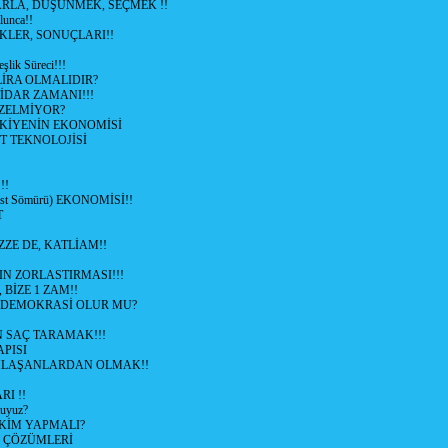
ARLA, DÜŞÜNMEK, SEÇMEK !!
lunca!!
KLER, SONUÇLARI!!
şlik Süreci!!!
İRA OLMALIDIR?
TİDAR ZAMANI!!!
ZELMİYOR?
KİYENİN EKONOMİSİ
T TEKNOLOJİSİ
!!
ist Sömürü) EKONOMİSİ!!
T
ZZE DE, KATLİAM!!
N ZORLASTIRMASI!!!
 BİZE 1 ZAM!!
 DEMOKRASİ OLUR MU?
 SAÇ TARAMAK!!!
APISI
LAŞANLARDAN OLMAK!!
I !!
uyuz?
KİM YAPMALI?
e ÇÖZÜMLERİ