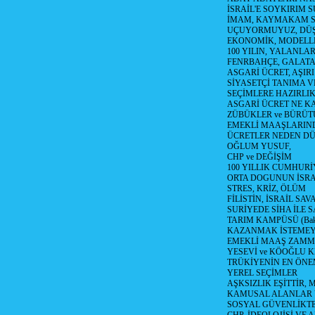
İSRAİL'E SOYKIRIM S
İMAM, KAYMAKAM 
UÇUYORMUYUZ, DÜŞ
EKONOMİK, MODELLE
100 YILIN, YALANLAR
FENRBAHÇE, GALATA
ASGARİ ÜCRET, AŞIR
SİYASETÇİ TANIMA V
SEÇİMLERE HAZIRLI
ASGARİ ÜCRET NE KA
ZÜBÜKLER ve BÜRÜT
EMEKLİ MAAŞLARIN
ÜCRETLER NEDEN D
OĞLUM YUSUF,
CHP ve DEĞİŞİM
100 YILLIK CUMHURİ
ORTA DOGUNUN İSR
STRES, KRİZ, ÖLÜM
FİLİSTİN, İSRAİL SAV
SURİYEDE SİHA İLE S
TARIM KAMPÜSÜ (Bak
KAZANMAK İSTEMEY
EMEKLİ MAAŞ ZAMMI
YESEVİ ve KÖOĞLU 
TRÜKİYENİN EN ÖNE
YEREL SEÇİMLER
AŞKSIZLIK EŞİTTİR,
KAMUSAL ALANLAR 
SOSYAL GÜVENLİKTE