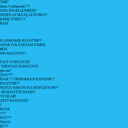
ETME!
ıktan Uzaklaşmak!?!?
NIN ENGELLENMESİ!!
 NEDEN AZ MAAŞ ALIYORUZ?
 BARIŞ SÜRECİ !!
RASİ
LANMAMIŞ HAYATTIR!!!
ÜDAPAR YOLA DEVAM ETMEK
RESİ
IN MALİYETİ!!
İYAET GÜRÜLTÜSÜ
 TARAFSIZ OLMALIYIZ?
optu mu?
ADAY???
SAK !!! DEMOKRASİ KAPANIR!!!
ALETTİR!!!
 NÜFUS SORUNUNA DÖNÜŞÜYOR!!!
MUHALFETE BASKI!!
OYUNLARI
EFET HASTALIĞI
E
ŞMELER
?!?
UZ?!?!
İNŞASI
I!!??