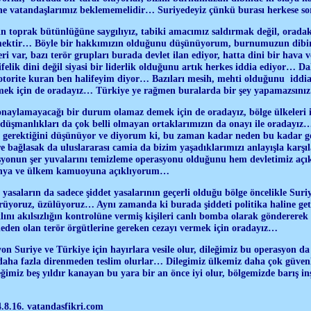
 ne vatandaşlarımız beklememelidir… Suriyedeyiz çünkü burası herkese s
n toprak bütünlüğüne saygılıyız, tabiki amacımız saldırmak değil, oradaki
mektir… Böyle bir hakkımızın olduğunu düşünüyorum, burnumuzun dibin 
i var, bazı terör grupları burada devlet ilan ediyor, hatta dini bir hava v
ifelik dini değil siyasi bir liderlik olduğunu artık herkes iddia ediyor… Dah
torite kuran ben halifeyim diyor… Bazıları mesih, mehti olduğunu iddia 
emek için de oradayız… Türkiye ye rağmen buralarda bir şey yapamazsını
aylamayacağı bir durum olamaz demek için de oradayız, bölge ülkeleri ile
a düşmanlıkları da çok belli olmayan ortaklarımızın da onayı ile oradayız
ı gerektiğini düşünüyor ve diyorum ki, bu zaman kadar neden bu kadar 
re bağlasak da uluslararası camia da bizim yaşadıklarımızı anlayışla karşıl
nun şer yuvalarını temizleme operasyonu olduğunu hem devletimiz açık
ünya ve ülkem kamuoyuna açıklıyorum…
yasaların da sadece şiddet yasalarının geçerli olduğu bölge öncelikle Suriy
görüyoruz, üzülüyoruz… Aynı zamanda ki burada şiddeti politika haline geti
aklını akılsızlığın kontrolüne vermiş kişileri canlı bomba olarak göndererek
neden olan terör örgütlerine gereken cezayı vermek için oradayız…
on Suriye ve Türkiye için hayırlara vesile olur, dileğimiz bu operasyon d
 daha fazla direnmeden teslim olurlar… Dilegimiz ülkemiz daha çok güvenl
ğimiz beş yıldır kanayan bu yara bir an önce iyi olur, bölgemizde barış i
.8.16. vatandasfikri.com