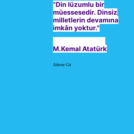
“Din lüzumlu bir
müessesedir. Dinsiz
milletlerin devamına
imkân yoktur."
M.Kemal Atatürk
Adrese Git