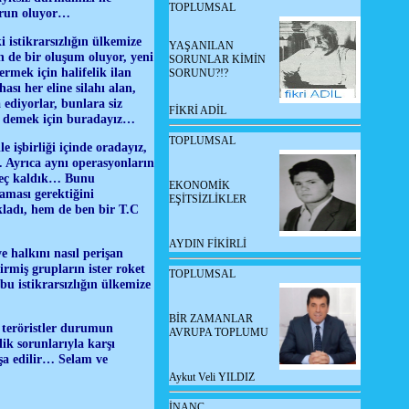
TOPLUMSAL
orun oluyor…
 istikrarsızlığın ülkemize
YAŞANILAN
de bir oluşum oluyor, yeni
SORUNLAR KİMİN
ermek için halifelik ilan
SORUNU?!?
ası her eline silahı alan,
ediyorlar, bunlara siz
FİKRİ ADİL
z demek için buradayız…
TOPLUMSAL
 işbirliği içinde oradayız,
… Ayrıca aynı operasyonların
geç kaldık… Bunu
EKONOMİK
aması gerektiğini
EŞİTSİZLİKLER
ladı, hem de ben bir T.C
AYDIN FİKİRLİ
e halkını nasıl perişan
rmiş grupların ister roket
TOPLUMSAL
 bu istikrarsızlığın ülkemize
BİR ZAMANLAR
a teröristler durumun
AVRUPA TOPLUMU
ik sorunlarıyla karşı
nşa edilir… Selam ve
Aykut Veli YILDIZ
İNANÇ