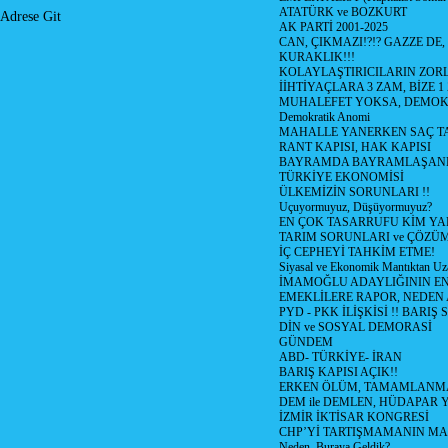
ATATÜRK ve BOZKURT
Adrese Git
AK PARTİ 2001-2025
CAN, ÇIKMAZI!?!? GAZZE DE,
KURAKLIK!!!
KOLAYLAŞTIRICILARIN ZORL
İİHTİYAÇLARA 3 ZAM, BİZE 1
MUHALEFET YOKSA, DEMOK
Demokratik Anomi
MAHALLE YANERKEN SAÇ T
RANT KAPISI, HAK KAPISI
BAYRAMDA BAYRAMLAŞAN
TÜRKİYE EKONOMİSİ
ÜLKEMİZİN SORUNLARI !!
Uçuyormuyuz, Düşüyormuyuz?
EN ÇOK TASARRUFU KİM YA
TARIM SORUNLARI ve ÇÖZÜ
İÇ CEPHEYİ TAHKİM ETME!
Siyasal ve Ekonomik Mantıktan Uz
İMAMOĞLU ADAYLIĞININ EN
EMEKLİLERE RAPOR, NEDEN
PYD - PKK İLİŞKİSİ !! BARIŞ 
DİN ve SOSYAL DEMORASİ
GÜNDEM
ABD- TÜRKİYE- İRAN
BARIŞ KAPISI AÇIK!!
ERKEN ÖLÜM, TAMAMLANMA
DEM ile DEMLEN, HÜDAPAR
İZMİR İKTİSAR KONGRESİ
CHP’Yİ TARTIŞMAMANIN MAL
Neden, Buraya Geldik?