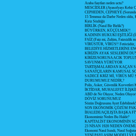
Araba fiaytları neden uctu?
MESCİDLER (Ayasofyayı Kebir C
CEPHEDEN, CEPHEYE (Sorundan
15 Temmuz da Darbe Neden oldu, 
Kiriz Sözlüğü
BİRLİK (Nasıl Bir Birlik?)
BÜYÜRKEN, KÜÇÜLMEK!!
KADININ HUKUKİ EŞİTLİĞİ (İsta
FAİZ (Faiz mi, Zulüm, Faizsizlik m
VİRÜSTÜR, VİRÜS!! Fetöcüdür, 
BELEDİYE HİZMETLERİNE E
KİRİZİN AYAK SESLERİNİ D
KİRİZE/SORUNA ACIK TOPL
SAVUNMA YÜRÜYOR
TARTIŞMALARDAN KAÇAN Sİ
SANATÇILARIN KAMUSAL S
SADECE KRİZ Mİ, VİRÜS MÜ
DURUMUMUZ NEDİR,?
Polis, Asker, Güvenlik Kuvvetleri 
İKTİDAR, MUHALEFET İLİŞKİ
ABD de Ne Oluyor, Neden Oluyor
DÖVİZ SORUNUMUZ
Sözün Doğrusunu Ayırt Edebilmek
SON EKONOMİK ÇÖZÜM PAK
İHALEDE/AÇILIŞTA BAŞKA F
Ekonomimiz Neden Bu Halde?
KAPİTALİST EKONOMİNİN S
23 NİSAN 1920 NEDEN ÖNEML
Ekonomi Nasıl Isındı, Nasıl Soğuta
YENİ PAYLAŞIM MODELİ VE