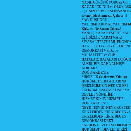
NASIL GÖRÜNÜYORUZ? Görüyo
KACAK İÇKİNİN ve ÖLÜMLER
EŞİTSİZLİK BELASI İNSANL
Ekonomide Alarm Zili Çalıyor!!!
SAĞ DÜŞÜNCE
YATIRIMLARIMIZ, YATIRIM M
Kirizden Ne Zaman Çıkarız?
YANLIŞ KARAR EŞİTTİR ZARA
EŞİTSİZLİK YARATMAK!
SİYASAL TERCİH Mİ, EKONO
HANİ, İLK ON BÜYÜK EKON
DEMOKRASİ VE Darbe
MUHALEFET ve CHP
HATALAR, HATALARI DOĞUR
ALKIŞ, BİR DAHA ALKIŞ!!!
ADİL Mİ?
DOĞU AKDENİZ
SIRSIZLIK (Mahremin Yıkılışı)
HÜKÜMET İCRAATLARINA
İŞSİZLİĞİMİZİN NEDENLERİ
EKONOMİK/SİYASAL/SOSYA
DEVLET YÖNETİMİ
HİZMET KİMİN HİZMETİ?
DOGU AKDENİZ
NEYE TEŞVİK, NEYE KÖSTEK
KRİZLERDEN KİRİZ BEGEN -1
KRİZLERDEN KİRİZ BEGEN
DEMOKRASİ KRİZİ
SARHOŞ DEVLET SEDROMU!!
HÜKÜMET - DEVLET KİRİZİ