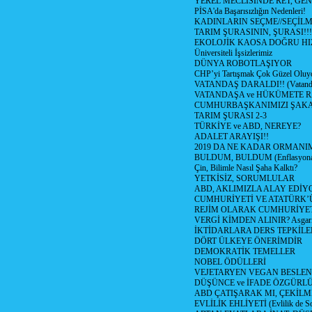
YEREL MECLİSİNDE RET, GEN
PİSA'da Başarısızlığın Nedenleri!
KADINLARIN SEÇME//SEÇİL
TARIM ŞURASININ, ŞURASI!!!
EKOLOJİK KAOSA DOĞRU HI
Üniversiteli İşsizlerimiz
DÜNYA ROBOTLAŞIYOR
CHP’yi Tartışmak Çok Güzel Oluy
VATANDAŞ DARALDI!! (Vatandaş
VATANDAŞA ve HÜKÜMETE R
CUMHURBAŞKANIMIZI ŞAK
TARIM ŞURASI 2-3
TÜRKİYE ve ABD, NEREYE?
ADALET ARAYIŞI!!
2019 DA NE KADAR ORMANIM
BULDUM, BULDUM (Enflasyona 
Çin, Bilimle Nasıl Şaha Kalktı?
YETKİSİZ, SORUMLULAR
ABD, AKLIMIZLA ALAY EDİYO
CUMHURİYETİ VE ATATÜRK’
REJİM OLARAK CUMHURİYE
VERGİ KİMDEN ALINIR? Asgari 
İKTİDARLARA DERS TEPKİLE
DÖRT ÜLKEYE ÖNERİMDİR
DEMOKRATİK TEMELLER
NOBEL ÖDÜLLERİ
VEJETARYEN VEGAN BESLE
DÜŞÜNCE ve İFADE ÖZGÜRL
ABD ÇATIŞARAK MI, ÇEKİLME
EVLİLİK EHLİYETİ (Evlilik de Sor