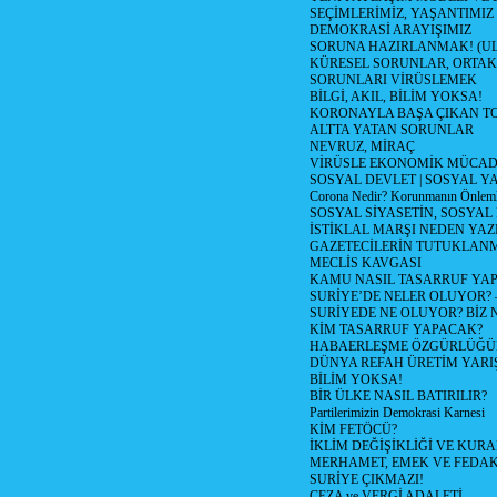
SEÇİMLERİMİZ, YAŞANTIMIZ
DEMOKRASİ ARAYIŞIMIZ
SORUNA HAZIRLANMAK! (U
KÜRESEL SORUNLAR, ORTAK
SORUNLARI VİRÜSLEMEK
BİLGİ, AKIL, BİLİM YOKSA!
KORONAYLA BAŞA ÇIKAN TO
ALTTA YATAN SORUNLAR
NEVRUZ, MİRAÇ
VİRÜSLE EKONOMİK MÜCAD
SOSYAL DEVLET | SOSYAL Y
Corona Nedir? Korunmanın Önlemle
SOSYAL SİYASETİN, SOSYAL
İSTİKLAL MARŞI NEDEN YAZI
GAZETECİLERİN TUTUKLAN
MECLİS KAVGASI
KAMU NASIL TASARRUF YAP
SURİYE’DE NELER OLUYOR? – 1
SURİYEDE NE OLUYOR? BİZ 
KİM TASARRUF YAPACAK?
HABAERLEŞME ÖZGÜRLÜĞÜN
DÜNYA REFAH ÜRETİM YARIŞ
BİLİM YOKSA!
BİR ÜLKE NASIL BATIRILIR?
Partilerimizin Demokrasi Karnesi
KİM FETÖCÜ?
İKLİM DEĞİŞİKLİĞİ VE KURA
MERHAMET, EMEK VE FEDA
SURİYE ÇIKMAZI!
CEZA ve VERGİ ADALETİ