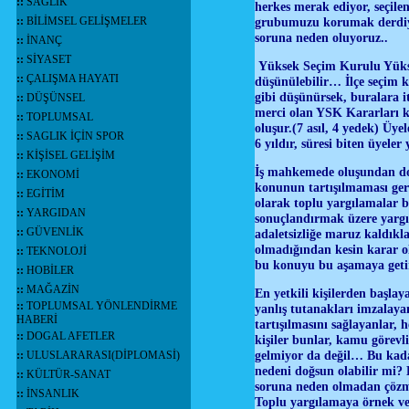
::
SAĞLIK
herkes merak ediyor, seçile
::
BİLİMSEL GELİŞMELER
grubumuzu korumak derdiyl
soruna neden oluyoruz..
::
İNANÇ
::
SİYASET
Yüksek Seçim Kurulu Yüksek
::
ÇALIŞMA HAYATI
düşünülebilir… İlçe seçim 
gibi düşünürsek, buralara 
::
DÜŞÜNSEL
merci olan YSK Kararları k
::
TOPLUMSAL
oluşur.(7 asıl, 4 yedek) Üyel
::
SAGLIK İÇİN SPOR
6 yıldır, süresi biten üyel
::
KİŞİSEL GELİŞİM
İş mahkemede oluşundan dol
::
EKONOMİ
konunun tartışılmaması ger
::
EGİTİM
olarak toplu yargılamalar 
::
YARGIDAN
sonuçlandırmak üzere yargıç
::
GÜVENLİK
adaletsizliğe maruz kaldıkl
olmadığından kesin karar o
::
TEKNOLOJİ
bu konuyu bu aşamaya geti
::
HOBİLER
::
MAĞAZİN
En yetkili kişilerden başla
::
TOPLUMSAL YÖNLENDİRME
yanlış tutanakları imzalay
HABERİ
tartışılmasını sağlayanlar,
::
DOGAL AFETLER
kişiler bunlar, kamu görev
gelmiyor da değil… Bu kadar
::
ULUSLARARASI(DİPLOMASİ)
nedeni doğsun olabilir mi?
::
KÜLTÜR-SANAT
soruna neden olmadan çözme
::
İNSANLIK
Toplu yargılamaya örnek v