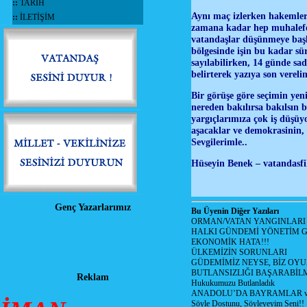
::
TARİH
Aynı maç izlerken hakemlere 
::
İLETİŞİM
zamana kadar hep muhalefet
vatandaşlar düşünmeye başlad
bölgesinde işin bu kadar s
sayılabilirken, 14 günde sa
belirterek yazıya son vere
Bir görüşe göre seçimin yeni
nereden bakılırsa bakılsın 
yargıçlarımıza çok iş düşüyo
aşacaklar ve demokrasinin,
Sevgilerimle..
Hüseyin Benek – vatandasfi
Genç Yazarlarımız
Bu Üyenin Diğer Yazıları
ORMAN/VATAN YANGINLARI !
HALKI GÜNDEMİ YÖNETİM G
EKONOMİK HATA!!!
ÜLKEMİZİN SORUNLARI
GÜDEMİMİZ NEYSE, BİZ OYU
BUTLANSIZLIĞI BAŞARABİLM
Reklam
Hukukumuzu Butlanladık
ANADOLU’DA BAYRAMLAR ve
Söyle Dostunu, Söyleyeyim Seni!!