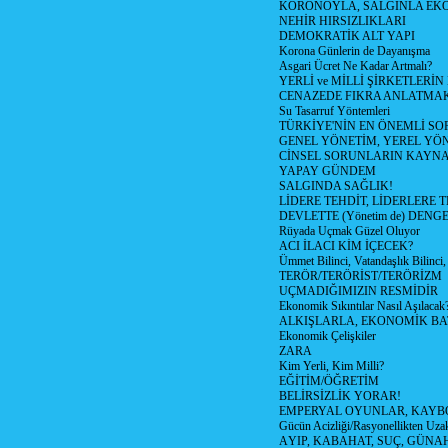
KORONOYLA, SALGINLA EK
NEHİR HIRSIZLIKLARI
DEMOKRATİK ALT YAPI
Korona Günlerin de Dayanışma
Asgari Ücret Ne Kadar Artmalı?
YERLİ ve MİLLİ ŞİRKETLERİ
CENAZEDE FIKRA ANLATMA
Su Tasarruf Yöntemleri
TÜRKİYE'NİN EN ÖNEMLİ SO
GENEL YÖNETİM, YEREL YÖ
CİNSEL SORUNLARIN KAYN
YAPAY GÜNDEM
SALGINDA SAĞLIK!
LİDERE TEHDİT, LİDERLERE 
DEVLETTE (Yönetim de) DENGE
Rüyada Uçmak Güzel Oluyor
ACI İLACI KİM İÇECEK?
Ümmet Bilinci, Vatandaşlık Bilinci, 
TERÖR/TERÖRİST/TERÖRİZM
UÇMADIĞIMIZIN RESMİDİR
Ekonomik Sıkıntılar Nasıl Aşılacak
ALKIŞLARLA, EKONOMİK BAT
Ekonomik Çelişkiler
ZARA
Kim Yerli, Kim Milli?
EĞİTİM/ÖĞRETİM
BELİRSİZLİK YORAR!
EMPERYAL OYUNLAR, KAYB
Gücün Acizliği/Rasyonellikten Uzak
AYIP, KABAHAT, SUÇ, GÜNAH (