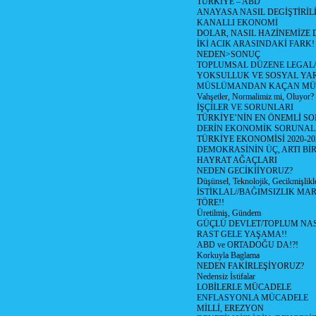
TÜRKİYE – ABD
ANAYASA NASIL DEGİŞTİRİL
KANALLI EKONOMİ
DOLAR, NASIL HAZİNEMİZE D
İKİ ACIK ARASINDAKİ FARK!
NEDEN>SONUÇ
TOPLUMSAL DÜZENE LEGAL/
YOKSULLUK VE SOSYAL Y
MÜSLÜMANDAN KAÇAN MÜ
Vahşetler, Normalimiz mi, Oluyor?
İŞÇİLER VE SORUNLARI
TÜRKİYE’NİN EN ÖNEMLİ SO
DERİN EKONOMİK SORUNA
TÜRKİYE EKONOMİSİ 2020-20
DEMOKRASİNİN ÜÇ, ARTI Bİ
HAYRAT AĞAÇLARI
NEDEN GECİKİİYORUZ?
Düşünsel, Teknolojik, Gecikmişlikle
İSTİKLAL//BAĞIMSIZLIK MAR
TÖRE!!
Üretilmiş, Gündem
GÜÇLÜ DEVLET/TOPLUM NAS
RAST GELE YAŞAMA!!
ABD ve ORTADOĞU DA!?!
Korkuyla Baglama
NEDEN FAKİRLEŞİYORUZ?
Nedensiz İstifalar
LOBİLERLE MÜCADELE
ENFLASYONLA MÜCADELE
MİLLİ, EREZYON