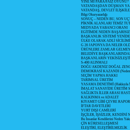
YİNE Mİ PARA/FAİZ OYUNU?
VATANDAŞDAN DÜŞMAN Y
VATANDAŞ, DEVLET İLİŞKİLE
Bilgi Okuryazarlığı
SONUÇ – NEDEN BU, SON UÇ
PİKNİK ALANLARI TEMİZ TU
MEDYADA YABANCI ORANI
EGİTİMDE NEDEN BAŞARISIZ
BAŞKANLIK SİSTEMİ YENİDE
ÜLKE OLARAK ADLİ SİCİLİM
G 20 JAPONYA DA NELER OLDU? 
ÜRÜNLERE ZAMLAR GELMEYE B
BELEDİYE BAŞKANLARINDAN
BAŞKANLARIN YEKİSİZLEŞTİ
S-400 ALINMALI
DOĞU AKDENİZ DOĞAL ZENG
DEMOKRASİ KAZANDI (Neden D
SEÇİM YAPMA HAKKI
TARIMSAL ÜRETİM
YASAMA DENETİMİ (Hakkıyla Me
İMALAT SANAYİDE ÜRETİM
SAĞLIKTA İLLER ARASI HAS
KALKINMA ve ADALET
KIYAMET GİBİ ÇEVRE RAPO
İFTAR DAVETLERİ
YURT DIŞI CAMİLERİ
İŞÇİLER, İŞSİZLER, KENDİN
Bu İnsanlar Kendilerini Neden Yak
ÇİN KÜRESELLEŞMESİ
ELEŞTİRİ, ELEŞTİRİLMEZLİK