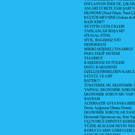
ENFLASYON İNER DE, ÇIKA
ASGARİ ÜCRETE ZAM ŞART O
EKONOMİ (Nasıl Düştü, Nasıl Çı
KÜLTÜR MEVSİMİ (Ankara da Kül
HAİN KİM??
NÜVİT'İN GÜNLÜKLERİ
YAPILANLAR BOŞA MI?
SİYASAL FİTNE
SİVİL, BAGIMSIZ STÖ
DEMOKRASİ
MİKRO (KİŞİSEL) TASARRUF
PARA TAKİP SİSTEMİ
TASARRUF
KAREDENİZ EN İYİLERİ
DOĞU KARADENİZ
ÖZELLEŞTİRMELERİN KARI Z
9 EYLÜL VE CHP
BATTIK!!!
TÜKETEREK Mİ, EKONOMİK 
YAPISAL EKONOMİK SORUN
EKONOMİK SORUN MU VAR?
BAYRAM
ALTERNATİF ASYA PARA BİRİ
Döviz, Açığınızın Olması Demek,
EKONOMİK SORUNLAR NASIL
Ekonomik Operasyon mu, Kim Yap
UÇUYORUZ EMNİYET KEMERİN
YÜZDE 49.50 ZAM NEYİN NES
KORUCULARIN GÖREVLERİ (Polis