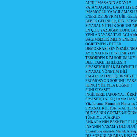
ALTILI MASANIN ADAYI !!
VATANDAŞLIK, DAGITILIYOR
İMAMOĞLU YARGILAMASI Ü
ENERJİDE DEVRİM GİBİ GEL
BEBEK GELİNLER, DİN İSTİS
SİYASAL NİTELİK SORUNUM
EN ÇOK YAZDIĞIM KONULA
YENİ ANAYASA TASLAGI Altılı
BAGIMSIZLIĞIMIZIN ENERJİS
ÖĞRETMEN - DEĞER
DEMOKRASİ SEVİYEMİZ NED
AYDINALRINI DİNLEMEYEN
TERÖRDEN KİM SORUMLU??!
DEEPFAKE TEHLİKESİ!!
SİYASETCİLERİ KİM DENETL
SİYASAL YÖNETİM DİLİ
SAGLIKTA ÖZELEŞTİRMEYE T
PROMOSYON SORUNU YAŞA
İKİNCİ YÜZ YILA DOĞRU!!
SUNİ SİYASET
İNGİLTERE, JAPONYA, TÜRK
SİYASETÇİ ALKIŞLAMA HAST
Yüz Liramızı Ekonomik Harcamış 
SİYASAL KÜLTÜR ve ALTILI 
DÜNYA'NIN GÖÇMEN/SIĞIN
TÜRKİYE UCARKEN
ANKARA'NIN BAŞKENT OLU
İNSANIN YAŞAM YOLCULU
Siyasal Söylemlerde Mantık Arayışl
DIŞ SORUNLARIMIZA KISACA