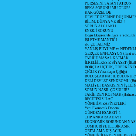
PORŞESİNİ SATAN PATRON
BEKA SORUNU MU OLUR?
KAR GÜZEL DE
DEVLET ÜZERİNE DÜŞÜNME
BİLİM, DÜNYA VE BİZ!!
SORUN ALGI AKLI
ENERJİ SORUNU
Doğu Ekspresiyle Kars’a Yolculuk
İŞLETME MANTIĞI
aR -gE hALİMİZ
YANLIŞ BÜYÜME ve NEDENLE
GERÇEK ENFLASYON (fiyat artış
TARİHE MASAL KATMAK
İLKELİ/İLKESİZ SİYASET (İlkeli/
BORÇLA UÇTUK, ÖDERKEN D
ÇIĞLIK (Vatandaşın Çığlığı)
BULUŞLAR NASIL BULUNUR
DELİ DEVLET SENDROMU (Büyük
MALİYET BASKISININ İŞLE
SORUN NASIL ÇÖZÜLÜR?
TARİH DEN KOPMAK (Hafızasız
RECETESİZ İLAÇ
YÖNETİM ZAFİYETLERİ
Yeni Ekonomik Dönem
GÜNDEM ESARETİ -1
CHP ANKARA ADAYI
EKONOMİK SORUNDAN NASIL
CUMHURİYETLE BİR ASIR
ORTALAMA DIŞ ACIK
YÖNETİCİLERDEN NE, BEKLİ