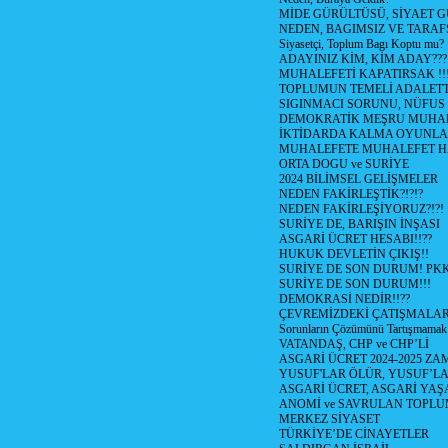
MİDE GÜRÜLTÜSÜ, SİYAET 
NEDEN, BAGIMSIZ VE TARAF
Siyasetçi, Toplum Bagı Koptu mu?
ADAYINIZ KİM, KİM ADAY???
MUHALEFETİ KAPATIRSAK !!
TOPLUMUN TEMELİ ADALETTİ
SIGINMACI SORUNU, NÜFUS
DEMOKRATİK MEŞRU MUHAL
İKTİDARDA KALMA OYUNLA
MUHALEFETE MUHALEFET H
ORTA DOGU ve SURİYE
2024 BİLİMSEL GELİŞMELER
NEDEN FAKİRLEŞTİK?!?!?
NEDEN FAKİRLEŞİYORUZ?!?!
SURİYE DE, BARIŞIN İNŞASI
ASGARİ ÜCRET HESABI!!??
HUKUK DEVLETİN ÇIKIŞ!!
SURİYE DE SON DURUM! PK
SURİYE DE SON DURUM!!!
DEMOKRASİ NEDİR!!??
ÇEVREMİZDEKİ ÇATIŞMALAR (S
Sorunların Çözümünü Tartışmamak
VATANDAŞ, CHP ve CHP’Lİ
ASGARİ ÜCRET 2024-2025 Z
YUSUF'LAR ÖLÜR, YUSUF’LA
ASGARİ ÜCRET, ASGARİ YAŞ
ANOMİ ve SAVRULAN TOPLU
MERKEZ SİYASET
TÜRKİYE’DE CİNAYETLER