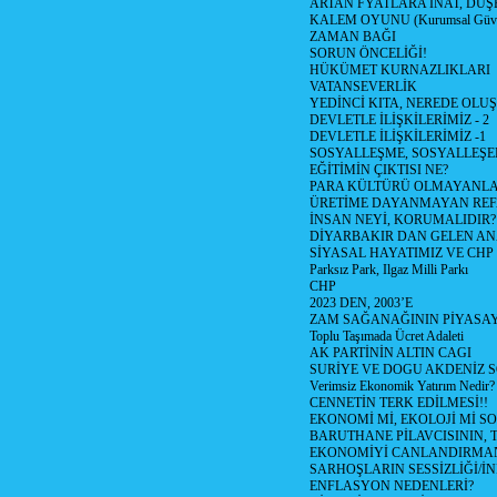
ARTAN FYATLARA İNAT, DÜ
KALEM OYUNU (Kurumsal Güvenil
ZAMAN BAĞI
SORUN ÖNCELİĞİ!
HÜKÜMET KURNAZLIKLARI
VATANSEVERLİK
YEDİNCİ KITA, NEREDE OLU
DEVLETLE İLİŞKİLERİMİZ - 2
DEVLETLE İLİŞKİLERİMİZ -1
SOSYALLEŞME, SOSYALLEŞ
EĞİTİMİN ÇIKTISI NE?
PARA KÜLTÜRÜ OLMAYANLA
ÜRETİME DAYANMAYAN REF
İNSAN NEYİ, KORUMALIDIR?
DİYARBAKIR DAN GELEN AN
SİYASAL HAYATIMIZ VE CHP
Parksız Park, Ilgaz Milli Parkı
CHP
2023 DEN, 2003’E
ZAM SAĞANAĞININ PİYASAY
Toplu Taşımada Ücret Adaleti
AK PARTİNİN ALTIN CAGI
SURİYE VE DOGU AKDENİZ 
Verimsiz Ekonomik Yatırım Nedir?
CENNETİN TERK EDİLMESİ!!
EKONOMİ Mİ, EKOLOJİ Mİ 
BARUTHANE PİLAVCISININ, 
EKONOMİYİ CANLANDIRMANI
SARHOŞLARIN SESSİZLİĞİ/İNİ
ENFLASYON NEDENLERİ?