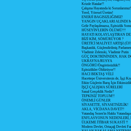
Krizde Hatalar!!
Çalışma Hayatında ki Sorunlarımız!
Yerel, Yöresel Üretim!
ENERJİ BAGISIZLIĞIMIZ!
YANGIN UÇAKLARI ALINDI M
Gelir Paylaşılmazsa, Eşitsizlik Sonu
HÜSEYİN'LERİN ÖLÜMÜ!!!
HAYATI KOLAYLAŞTIRAN D
BİZİ KİM, SÖMÜRÜYOR ?
ÜRETİCİ MALİYET ARTIŞI (ÜF
Başkanlık, Güçlendirilmiş Parlamen
Vladimir Zelenski, Vladimir Putin
GÜÇ DOKTRİNİNDEN, HAK D
UKRAYNA/RUSYA
ÖNGÖRÜ/Öngörüsüzlük!!
Eşitsizlikler Öldürüyor!!
HACI BEKTAŞ VELİ
Hacettepe Üniversitesin de, İşçi Kıy
Etkin Güçlerin Barış İçin Etkinsizlik
İŞÇİ ÇALIŞMA SÜRELERİ
Sanal Gerçeklik Nedir?
TEPKİSİZ TOPLUM!!
ÖNEMLİ GÜNLER
SİYASETTE, SİYASETSİZLİK!
AKLA, VİCDANA DAVET!!
Vatandaş Sezen'in Hakkı Vatandaşa
ENFLASYONUN NEDENLERİ, N
ÜLKEME İTİBAR SUKASTİ !!
Modern Devlet, Ortaçağ Devleti Far