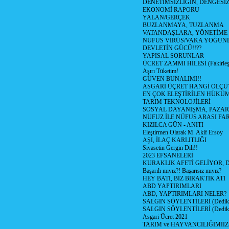
DENETİMSİZLİGİN, DENGESİZ
EKONOMİ RAPORU
YALAN/GERÇEK
BUZLANMAYA, TUZLANMA
VATANDAŞLARA, YÖNETİME
NÜFUS VİRÜS/VAKA YOĞUN
DEVLETİN GÜCÜ!!??
YAPISAL SORUNLAR
ÜCRET ZAMMI HİLESİ (Fakirle
Aşırı Tüketim!
GÜVEN BUNALIMI!!
ASGARİ ÜÇRET HANGİ ÖLÇÜ
EN ÇOK ELEŞTİRİLEN HÜKÜ
TARIM TEKNOLOJİLERİ
SOSYAL DAYANIŞMA, PAZAR
NÜFUZ İLE NÜFUS ARASI FA
KIZILCA GÜN - ANITI
Eleştirmen Olarak M. Akif Ersoy
AŞI, İLAÇ KARLITLIĞI
Siyasetin Gergin Dili!!
2023 EFSANELERİ
KURAKLIK AFETİ GELİYOR, 
Başarılı mıyız?! Başarısız mıyız?
HEY BATI, BİZ BIRAKTIK ATI
ABD YAPTIRIMLARI
ABD, YAPTIRIMLARI NELER?
SALGIN SÖYLENTİLERİ (Dediko
SALGIN SÖYLENTİLERİ (Dediko
Asgari Ücret 2021
TARIM ve HAYVANCILIĞIMII