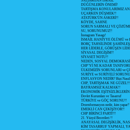
SALDIRGAN İSRAİL
DÜĞÜNLERİN ÖNEMİ!
TARTIŞMA KONULARIMIZ AN
UÇARKEN DÜŞMEK!!
ATATÜRK'ÜN ASKERİ!!
KÖYDE, SAHNE
SORUN SARMALI VE ÇÖZÜML
SU, SORUNUMUZ!!
İnstagram Yasagı!
İSMAİL HANİYYE ÖLÜMÜ ve
BORÇ TAHSİLİNDE ŞAHİNLEŞ
HER LİDERLE, GÖRÜŞEN LİDE
SİYASAL DEGİŞİM!!
SİYASET NOTU!!
NEDEN, SOSYAL DEMOKRASİ
CHP’Yİ NE KADAR TANIYOR
ÜLKEMİZİN SORUNLARI ve 
SURİYE ve SURİYELİ SORUN
ENFLASYON NEDİR? Bizi Nasıl E
CHP, TARTIŞMAK NE GÜZEL!!
BAYRAMSIZ KALMAK!!
EKONOMİK EŞİTSİZLİKLERİN
Devlet Kurumları ve Tasarruf
TÜRKİYE ve GÖÇ SORUNU!!
Dezenformasyon nedir, kim yapar?
EMEKLİ CAN ÇEKİŞİYOR!!
CHP BİRİNCİ PARTİ!!!
21. Yüzyıl Becerileri !!
ANAYASAL DEGİŞİKLİK, NAS
KİM TASARRUF YAPMALI, YA