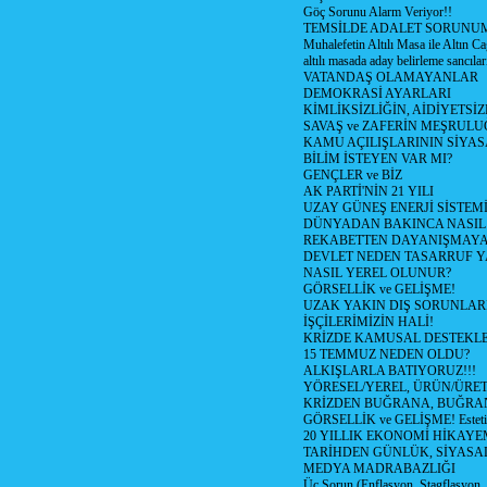
Göç Sorunu Alarm Veriyor!!
TEMSİLDE ADALET SORUNUM
Muhalefetin Altılı Masa ile Altın Ca
altılı masada aday belirleme sancılar
VATANDAŞ OLAMAYANLAR
DEMOKRASİ AYARLARI
KİMLİKSİZLİĞİN, AİDİYETSİ
SAVAŞ ve ZAFERİN MEŞRUL
KAMU AÇILIŞLARININ SİYAS
BİLİM İSTEYEN VAR MI?
GENÇLER ve BİZ
AK PARTİ'NİN 21 YILI
UZAY GÜNEŞ ENERJİ SİSTEM
DÜNYADAN BAKINCA NASI
REKABETTEN DAYANIŞMAY
DEVLET NEDEN TASARRUF 
NASIL YEREL OLUNUR?
GÖRSELLİK ve GELİŞME!
UZAK YAKIN DIŞ SORUNLAR
İŞÇİLERİMİZİN HALİ!
KRİZDE KAMUSAL DESTEKL
15 TEMMUZ NEDEN OLDU?
ALKIŞLARLA BATIYORUZ!!!
YÖRESEL/YEREL, ÜRÜN/ÜRE
KRİZDEN BUĞRANA, BUĞRA
GÖRSELLİK ve GELİŞME! Estetik m
20 YILLIK EKONOMİ HİKAYEM
TARİHDEN GÜNLÜK, SİYASA
MEDYA MADRABAZLIĞI
Üç Sorun (Enflasyon, Stagflasyon,