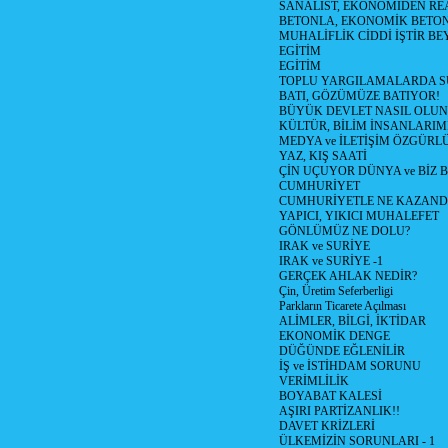
SANALİST, EKONOMİDEN RE
BETONLA, EKONOMİK BETO
MUHALİFLİK CİDDİ İŞTİR BE
EGİTİM
EGİTİM
TOPLU YARGILAMALARDA S
BATI, GÖZÜMÜZE BATIYOR!
BÜYÜK DEVLET NASIL OLUN
KÜLTÜR, BİLİM İNSANLARIM
MEDYA ve İLETİŞİM ÖZGÜRL
YAZ, KIŞ SAATİ
ÇİN UÇUYOR DÜNYA ve BİZ
CUMHURİYET
CUMHURİYETLE NE KAZAND
YAPICI, YIKICI MUHALEFET
GÖNLÜMÜZ NE DOLU?
IRAK ve SURİYE
IRAK ve SURİYE -1
GERÇEK AHLAK NEDİR?
Çin, Üretim Seferberligi
Parkların Ticarete Açılması
ALİMLER, BİLGİ, İKTİDAR
EKONOMİK DENGE
DÜĞÜNDE EĞLENİLİR
İŞ ve İSTİHDAM SORUNU
VERİMLİLİK
BOYABAT KALESİ
AŞIRI PARTİZANLIK!!
DAVET KRİZLERİ
ÜLKEMİZİN SORUNLARI - 1