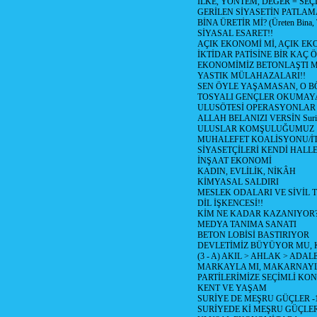
İLKE, YÖNTEM, DEGER = SEÇ
GERİLEN SİYASETİN PATLAM
BİNA ÜRETİR Mİ? (Üreten Bina, 
SİYASAL ESARET!!
AÇIK EKONOMİ Mİ, AÇIK EK
İKTİDAR PATİSİNE BİR KAÇ Ö
EKONOMİMİZ BETONLAŞTI M
YASTIK MÜLAHAZALARI!!
SEN ÖYLE YAŞAMASAN, O B
TOSYALI GENÇLER OKUMAY
ULUSÖTESİ OPERASYONLAR
ALLAH BELANIZI VERSİN Suriy
ULUSLAR KOMŞULUĞUMUZ
MUHALEFET KOALİSYONU/İT
SİYASETÇİLERİ KENDİ HALL
İNŞAAT EKONOMİ
KADIN, EVLİLİK, NİKÂH
KİMYASAL SALDIRI
MESLEK ODALARI VE SİVİL
DİL İŞKENCESİ!!
KİM NE KADAR KAZANIYOR
MEDYA TANIMA SANATI
BETON LOBİSİ BASTIRIYOR
DEVLETİMİZ BÜYÜYOR MU,
(3 - A) AKIL > AHLAK > ADAL
MARKAYLA MI, MAKARNAYLA
PARTİLERİMİZE SEÇİMLİ KO
KENT VE YAŞAM
SURİYE DE MEŞRU GÜÇLER -
SURİYEDE Kİ MEŞRU GÜÇLE