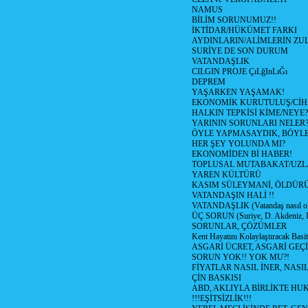
NAMUS
BİLİM SORUNUMUZ!!
İKTİDAR/HÜKÜMET FARKI
AYDINLARIN/ALİMLERİN ZUL
SURİYE DE SON DURUM
VATANDAŞLIK
CILGIN PROJE ÇıLğInLıĞı
DEPREM
YAŞARKEN YAŞAMAK!
EKONOMİK KURUTULUŞ/Cİ
HALKIN TEPKİSİ KİME/NEYE?
YARININ SORUNLARI NELER
ÖYLE YAPMASAYDIK, BÖYLE
HER ŞEY YOLUNDA MI?
EKONOMİDEN Bİ HABER!
TOPLUSAL MUTABAKAT/UZL
YAREN KÜLTÜRÜ
KASIM SÜLEYMANİ, ÖLDÜR
VATANDAŞIN HALİ !!
VATANDAŞLIK (Vatandaş nasıl ol
ÜÇ SORUN (Suriye, D. Akdeniz, 
SORUNLAR, ÇÖZÜMLER
Kent Hayatını Kolaylaştıracak Basi
ASGARİ ÜCRET, ASGARİ GEÇ
SORUN YOK!! YOK MU?!
FİYATLAR NASIL İNER, NASI
ÇİN BASKISI
ABD, AKLIYLA BİRLİKTE HU
!!!EŞİTSİZLİK!!!