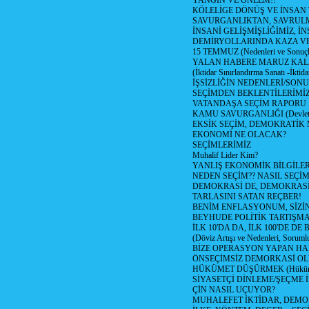
YANGIN VE ÖNLEM!!
KÖLELİGE DÖNÜŞ VE İNSAN 
SAVURGANLIKTAN, SAVRULM
İNSANİ GELİŞMİŞLİĞİMİZ, İ
DEMİRYOLLARINDA KAZA V
15 TEMMUZ (Nedenleri ve Sonuçl
YALAN HABERE MARUZ KA
(İktidar Sınırlandırma Sanatı -İktida
İŞSİZLİĞİN NEDENLERİ/SON
SEÇİMDEN BEKLENTİLERİMİZ
VATANDAŞA SEÇİM RAPORU
KAMU SAVURGANLIĞI (Devlet n
EKSİK SEÇİM, DEMOKRATİK 
EKONOMİ NE OLACAK?
SEÇİMLERİMİZ
Muhalif Lider Kim?
YANLIŞ EKONOMİK BİLGİLE
NEDEN SEÇİM?? NASIL SEÇİM
DEMOKRASİ DE, DEMOKRASİ
TARLASINI SATAN REÇBER!
BENİM ENFLASYONUM, SİZ
BEYHUDE POLİTİK TARTIŞMA
İLK 10'DA DA, İLK 100'DE D
(Döviz Artışı ve Nedenleri, Sorumlu
BİZE OPERASYON YAPAN HA
ÖNSEÇİMSİZ DEMORKASİ OL
HÜKÜMET DÜŞÜRMEK (Hükümet
SİYASETÇİ DİNLEME/ŞEÇME 
ÇİN NASIL UÇUYOR?
MUHALEFET İKTİDAR, DEMO