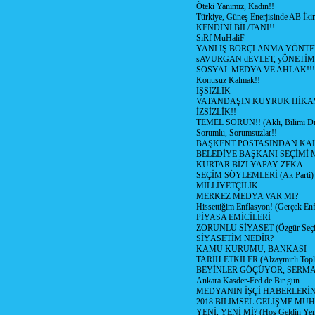
Öteki Yanımız, Kadın!!
Türkiye, Güneş Enerjisinde AB İkin
KENDİNİ BİL/TANI!!
SıRf MuHaliF
YANLIŞ BORÇLANMA YÖNTEM
sAVURGAN dEVLET, yÖNETİM
SOSYAL MEDYA VE AHLAK!!!
Konusuz Kalmak!!
İŞSİZLİK
VATANDAŞIN KUYRUK HİKA
İZSİZLİK!!
TEMEL SORUN!! (Aklı, Bilimi Dı
Sorumlu, Sorumsuzlar!!
BAŞKENT POSTASINDAN K
BELEDİYE BAŞKANI SEÇİMİ 
KURTAR BİZİ YAPAY ZEKA
SEÇİM SÖYLEMLERİ (Ak Parti)
MİLLİYETÇİLİK
MERKEZ MEDYA VAR MI?
Hissettiğim Enflasyon! (Gerçek En
PİYASA EMİCİLERİ
ZORUNLU SİYASET (Özgür Seç
SİYASETİM NEDİR?
KAMU KURUMU, BANKASI
TARİH ETKİLER (Alzaymırlı Topl
BEYİNLER GÖÇÜYOR, SERM
Ankara Kasder-Fed de Bir gün
MEDYANIN İŞÇİ HABERLERİ
2018 BİLİMSEL GELİŞME MU
YENİ, YENİ Mİ? (Hoş Geldin Yeni