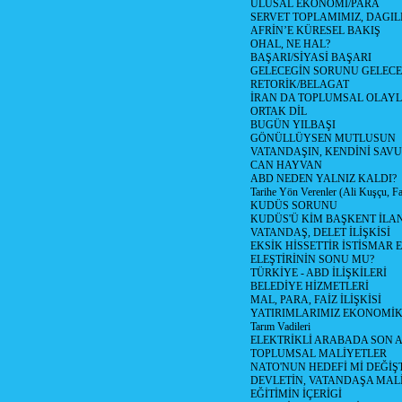
ULUSAL EKONOMİ/PARA
SERVET TOPLAMIMIZ, DAGIL
AFRİN’E KÜRESEL BAKIŞ
OHAL, NE HAL?
BAŞARI/SİYASİ BAŞARI
GELECEGİN SORUNU GELECEK
RETORİK/BELAGAT
İRAN DA TOPLUMSAL OLAY
ORTAK DİL
BUGÜN YILBAŞI
GÖNÜLLÜYSEN MUTLUSUN
VATANDAŞIN, KENDİNİ SAV
CAN HAYVAN
ABD NEDEN YALNIZ KALDI?
Tarihe Yön Verenler (Ali Kuşçu, Fa
KUDÜS SORUNU
KUDÜS'Ü KİM BAŞKENT İLAN
VATANDAŞ, DELET İLİŞKİSİ
EKSİK HİSSETTİR İSTİSMAR 
ELEŞTİRİNİN SONU MU?
TÜRKİYE - ABD İLİŞKİLERİ
BELEDİYE HİZMETLERİ
MAL, PARA, FAİZ İLİŞKİSİ
YATIRIMLARIMIZ EKONOMİK
Tarım Vadileri
ELEKTRİKLİ ARABADA SON
TOPLUMSAL MALİYETLER
NATO'NUN HEDEFİ Mİ DEĞİŞT
DEVLETİN, VATANDAŞA MAL
EĞİTİMİN İÇERİGİ