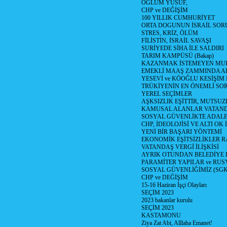
OĞLUM YUSUF,
CHP ve DEĞİŞİM
100 YILLIK CUMHURİYET
ORTA DOGUNUN İSRAİL SO
STRES, KRİZ, ÖLÜM
FİLİSTİN, İSRAİL SAVAŞI
SURİYEDE SİHA İLE SALDIRI
TARIM KAMPÜSÜ (Bakap)
KAZANMAK İSTEMEYEN MU
EMEKLİ MAAŞ ZAMMINDA A
YESEVİ ve KÖOĞLU KESİŞİM
TRÜKİYENİN EN ÖNEMLİ SO
YEREL SEÇİMLER
AŞKSIZLIK EŞİTTİR, MUTSUZ
KAMUSAL ALANLAR VATAND
SOSYAL GÜVENLİKTE ADALE
CHP, İDEOLOJİSİ VE ALTI OK 
YENİ BİR BAŞARI YÖNTEMİ
EKONOMİK EŞİTSİZLİKLER 
VATANDAŞ VERGİ İLİŞKİSİ
AYRIK OTUNDAN BELEDİYE
PARAMİTER YAPILAR ve RUS
SOSYAL GÜVENLİĞİMİZ (SGK
CHP ve DEĞİŞİM
15-16 Haziran İşçi Olayları
SEÇİM 2023
2023 bakanlar kurulu
SEÇİM 2023
KASTAMONU
Ziya Zat Abi, Alllaha Emanet!