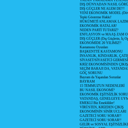
YALAN YAKALAMA YETENEG
DIŞ DÜNYADAN NASIL GÖR
DIŞ GÜÇLER NE ALEM DE!!!
YENİ EKONOMİK MODEL (Dövize
Tepki Gösterme Hakkı!
HÜKÜMETİ ANLAMAK LAZI
EKONOMİK HATALAR!
NEDEN PARTİ TUTARIZ?
ENFLASYON ve MAAŞ ZAM 
DIŞ GÜÇLER (Dış Güçlerin, İç O
EKONOMİDE 20 YILIMIZ!!
Kastamonu Oyunları
BAŞKENTTE KASTAMONU
İNSANLIK, KİNDARLIK, ÇATI
SİYASET/SİYASETCİ GERMESİ
KRİZ EKONOMİSİNDEN ÇIKIŞ
SEÇİM BARAJI DA, VATANDAŞ
GÖÇ SORUNU
Bayram da Yaşanılan Sorunlar
BAYRAM
15 TEMMUZ'UN NEDENLERİ
BU NASIL EKONOMİ?
EKONOMİK EŞİTSİZLİK SOR
VATANDAŞ, GENELGEYE UY
EMEKLİ Biz Emeklililer!
VİRÜSTEN, KRİZDEN ÇIKIŞ
EKONOMİNİN SİNİR UCLARI
GAZETECİ SORU SORAR!!
GAZETECİ SORU SORAR!!
GELİR ve SOSYAL EŞİTSİZLİK