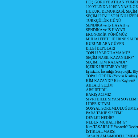
HOŞ GÖRÜYE ATILAN YUMR
100 YILINDA 1919''A NASIL G
HUKUK, DEMOKRASİ, SEÇİM
SEÇİM İPTALİ SORUNU ÜZER
TÜRKÇÜLÜK GÜNÜ
SENDİKA ve İŞ HAYATI -2
SENDİKA ve İŞ HAYATI
EKONOMİK YÖNÜMÜZ
MUHALEFET LİDERİNE SALD
KURUMLARA GÜVEN
BİLGİ DEPOLARI
TOPLU YARGILAMA MI??
SEÇİM NASIL KAZANILIR??
SEÇİMİ KİM KAZANDI?
İÇERİK ÜRETME YARIŞI
Eşitsizlik, İnsanlığa Sosyolojik, Bi
TOPAL ÖRDEK (Yetkisi Kısılmış 
KİM KAZANDI? Kim Kaybetti?
AHLAKİ SEÇİM
ABSÜRT DİL
BAKIŞ ACIMIZ
SİVRİ DİLLE SİYASİ SÖYLEM!
LİDER KİTABI
SOSYAL SORUMLULUĞUMUZ!
PARA TAKİP SİSTEMİ
DEVLET NEDİR?
NEDEN MUHALİFİM!!??
Kim TASARRUF Yapacak? Devlet m
İSTİKLAL MARŞI
TASARLAMA/MODELLEME/Ü