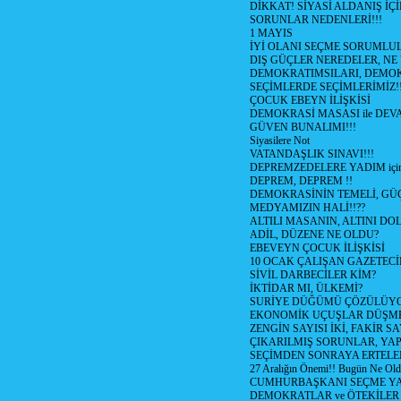
DİKKAT! SİYASİ ALDANIŞ İÇİ
SORUNLAR NEDENLERİ!!!
1 MAYIS
İYİ OLANI SEÇME SORUMLU
DIŞ GÜÇLER NEREDELER, NE
DEMOKRATIMSILARI, DEMOK
SEÇİMLERDE SEÇİMLERİMİZ!
ÇOCUK EBEYN İLİŞKİSİ
DEMOKRASİ MASASI ile DEV
GÜVEN BUNALIMI!!!
Siyasilere Not
VATANDAŞLIK SINAVI!!!
DEPREMZEDELERE YADIM için
DEPREM, DEPREM !!
DEMOKRASİNİN TEMELİ, GÜÇ
MEDYAMIZIN HALİ!!??
ALTILI MASANIN, ALTINI D
ADİL, DÜZENE NE OLDU?
EBEVEYN ÇOCUK İLİŞKİSİ
10 OCAK ÇALIŞAN GAZETEC
SİVİL DARBECİLER KİM?
İKTİDAR MI, ÜLKEMİ?
SURİYE DÜĞÜMÜ ÇÖZÜLÜY
EKONOMİK UÇUŞLAR DÜŞME
ZENGİN SAYISI İKİ, FAKİR S
ÇIKARILMIŞ SORUNLAR, YA
SEÇİMDEN SONRAYA ERTEL
27 Aralığın Önemi!! Bugün Ne Ol
CUMHURBAŞKANI SEÇME YA
DEMOKRATLAR ve ÖTEKİLER