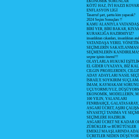
EKONOMİK SORUNLAR
KÖTÜ HAZ, İYİ HAZZI KOVAR?
ENFLASYON LİGİ
Tasarruf şart, şartta kim yapacak?
2024 Seçim Sonuçları !!
KAMU ALANIYLA VATANDAŞ
BİRİ YER, BİRİ BAKAR, KIYA
KURAKLIĞA HAZIRMIYIZ?
insanlıktan cıkanları, insanlıktan ata
VATANDAŞA YEREL YÖNETİ
SEÇİMLERİN SAKATLANMASI
SEÇMENLERİN KANDIRILMAS
seçme işinin önemi!!!
OLAYLARLA HUKUKİ EŞİTLİK 
EL GİDER UYAZAYA, BİZ KAL
CILGIN PROJELERDEN, CILGIN
ADAY ADAYLARI NASIL SEÇİ
İSRAİL'E SOYKIRIM SUÇLAMA
İMAM, KAYMAKAM SORUN
UÇUYORMUYUZ, DÜŞÜYORM
EKONOMİK, MODELLERİN, MA
100 YILIN, YALANLARI
FENRBAHÇE, GALATASARAY,
ASGARİ ÜCRET, AŞIRI ÇALIŞ
SİYASETÇİ TANIMA VE SEÇME
SEÇİMLERE HAZIRLIK
ASGARİ ÜCRET NE KADAR OLM
ZÜBÜKLER ve BÜRÜTÜSLER
EMEKLİ MAAŞLARINDA ADA
ÜCRETLER NEDEN DÜŞÜYOR