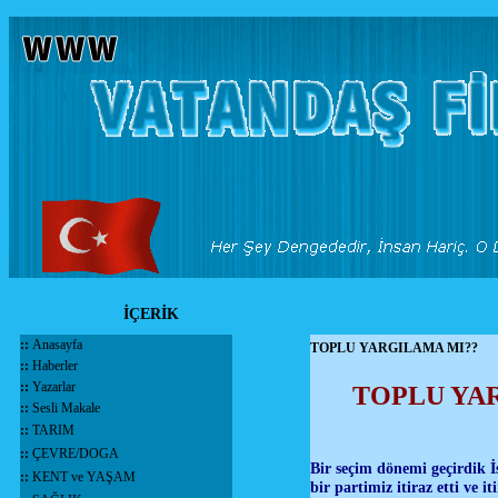
İÇERİK
::
Anasayfa
TOPLU YARGILAMA MI??
::
Haberler
::
Yazarlar
TOPLU YARG
::
Sesli Makale
::
TARIM
::
ÇEVRE/DOGA
Bir seçim dönemi geçirdik İ
::
KENT ve YAŞAM
bir partimiz itiraz etti ve 