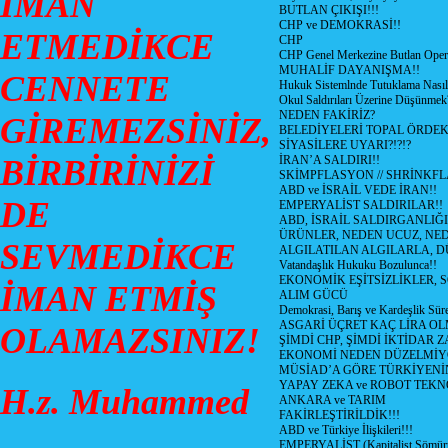
İMAN
BUTLAN ÇIKIŞI!!!
CHP ve DEMOKRASİ!!
ETMEDİKCE
CHP
CHP Genel Merkezine Butlan Oper
MUHALİF DAYANIŞMA!!
CENNETE
Hukuk Sistemlnde Tutuklama Nasıl
Okul Saldırıları Üzerine Düşünmek
NEDEN FAKİRİZ?
GİREMEZSİNİZ,
BELEDİYELERİ TOPAL ÖRDE
SİYASİLERE UYARI?!?!?
BİRBİRİNİZİ
İRAN’A SALDIRI!!
SKİMPFLASYON // SHRİNKF
ABD ve İSRAİL VEDE İRAN!!
DE
EMPERYALİST SALDIRILAR!!
ABD, İSRAİL SALDIRGANLIĞI
ÜRÜNLER, NEDEN UCUZ, NED
SEVMEDİKCE
ALGILATILAN ALGILARLA, D
Vatandaşlık Hukuku Bozulunca!!
EKONOMİK EŞİTSİZLİKLER, 
İMAN ETMİŞ
ALIM GÜCÜ
Demokrasi, Barış ve Kardeşlik Süre
ASGARİ ÜÇRET KAÇ LİRA OL
OLAMAZSINIZ!
ŞİMDİ CHP, ŞİMDİ İKTİDAR Z
EKONOMİ NEDEN DÜZELMİY
MÜSİAD’A GÖRE TÜRKİYENİ
YAPAY ZEKA ve ROBOT TEKN
H.z. Muhammed
ANKARA ve TARIM
FAKİRLEŞTİRİLDİK!!!
ABD ve Türkiye İlişkileri!!!
EMPERYALİST (Kapitalist Sömü