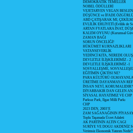
DEMOKRATİK TEMELLER
NOBEL ÖDÜLLERİ
VEJETARYEN VEGAN BESLE
DÜŞÜNCE ve İFADE ÖZGÜRL
ABD ÇATIŞARAK MI, ÇEKİLME
EVLİLİK EHLİYETİ (Evlilik de Sor
ARTAN FYATLARA İNAT, DÜ
KALEM OYUNU (Kurumsal Güvenil
ZAMAN BAĞI
SORUN ÖNCELİĞİ!
HÜKÜMET KURNAZLIKLARI
VATANSEVERLİK
YEDİNCİ KITA, NEREDE OLU
DEVLETLE İLİŞKİLERİMİZ - 2
DEVLETLE İLİŞKİLERİMİZ -1
SOSYALLEŞME, SOSYALLEŞ
EĞİTİMİN ÇIKTISI NE?
PARA KÜLTÜRÜ OLMAYANLA
ÜRETİME DAYANMAYAN REF
İNSAN NEYİ, KORUMALIDIR?
DİYARBAKIR DAN GELEN AN
SİYASAL HAYATIMIZ VE CHP
Parksız Park, Ilgaz Milli Parkı
CHP
2023 DEN, 2003’E
ZAM SAĞANAĞININ PİYASAY
Toplu Taşımada Ücret Adaleti
AK PARTİNİN ALTIN CAGI
SURİYE VE DOGU AKDENİZ 
Verimsiz Ekonomik Yatırım Nedir?