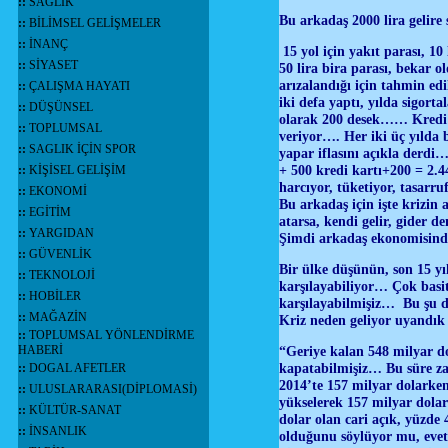
::
SAĞLIK
Bu arkadaş 2000 lira gelire
::
BİLİMSEL GELİŞMELER
::
İNANÇ
15 yol için yakıt parası, 10 
::
SİYASET
50 lira bira parası, bekar o
arızalandığı için tahmin ed
::
ÇALIŞMA HAYATI
iki defa yaptı, yılda sigorta
::
DÜŞÜNSEL
olarak 200 desek…… Kredi ka
::
TOPLUMSAL
veriyor…. Her iki üç yılda 
::
SAGLIK İÇİN SPOR
yapar iflasını açıkla derdi…
+ 500 kredi kartı+200 = 2.4
::
KİŞİSEL GELİŞİM
harcıyor, tüketiyor, tasarr
::
EKONOMİ
Bu arkadaş için işte krizi
::
EGİTİM
atarsa, kendi gelir, gider 
::
YARGIDAN
Şimdi arkadaş ekonomisind
::
GÜVENLİK
Bir ülke düşünün, son 15 yıl
::
TEKNOLOJİ
karşılayabiliyor… Çok basit
::
HOBİLER
karşılayabilmişiz… Bu şu d
::
MAĞAZİN
Kriz neden geliyor uyandık
::
TOPLUMSAL YÖNLENDİRME
HABERİ
“Geriye kalan 548 milyar do
kapatabilmişiz… Bu süre zar
::
DOGAL AFETLER
2014’te 157 milyar dolarken
::
ULUSLARARASI(DİPLOMASİ)
yükselerek 157 milyar dolar 
::
KÜLTÜR-SANAT
dolar olan cari açık, yüzde
::
İNSANLIK
olduğunu söylüyor mu, evet