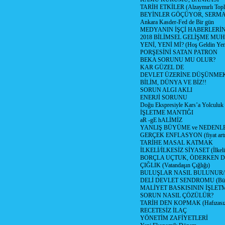
TARİH ETKİLER (Alzaymırlı Topl
BEYİNLER GÖÇÜYOR, SERM
Ankara Kasder-Fed de Bir gün
MEDYANIN İŞÇİ HABERLERİ
2018 BİLİMSEL GELİŞME MU
YENİ, YENİ Mİ? (Hoş Geldin Yeni
PORŞESİNİ SATAN PATRON
BEKA SORUNU MU OLUR?
KAR GÜZEL DE
DEVLET ÜZERİNE DÜŞÜNME
BİLİM, DÜNYA VE BİZ!!
SORUN ALGI AKLI
ENERJİ SORUNU
Doğu Ekspresiyle Kars’a Yolculuk
İŞLETME MANTIĞI
aR -gE hALİMİZ
YANLIŞ BÜYÜME ve NEDENLE
GERÇEK ENFLASYON (fiyat artış
TARİHE MASAL KATMAK
İLKELİ/İLKESİZ SİYASET (İlkeli/
BORÇLA UÇTUK, ÖDERKEN D
ÇIĞLIK (Vatandaşın Çığlığı)
BULUŞLAR NASIL BULUNUR
DELİ DEVLET SENDROMU (Büyük
MALİYET BASKISININ İŞLE
SORUN NASIL ÇÖZÜLÜR?
TARİH DEN KOPMAK (Hafızasız
RECETESİZ İLAÇ
YÖNETİM ZAFİYETLERİ