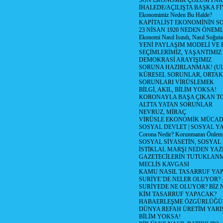
SON EKONOMİK ÇÖZÜM PAK
İHALEDE/AÇILIŞTA BAŞKA F
Ekonomimiz Neden Bu Halde?
KAPİTALİST EKONOMİNİN S
23 NİSAN 1920 NEDEN ÖNEML
Ekonomi Nasıl Isındı, Nasıl Soğuta
YENİ PAYLAŞIM MODELİ VE
SEÇİMLERİMİZ, YAŞANTIMIZ
DEMOKRASİ ARAYIŞIMIZ
SORUNA HAZIRLANMAK! (U
KÜRESEL SORUNLAR, ORTAK
SORUNLARI VİRÜSLEMEK
BİLGİ, AKIL, BİLİM YOKSA!
KORONAYLA BAŞA ÇIKAN TO
ALTTA YATAN SORUNLAR
NEVRUZ, MİRAÇ
VİRÜSLE EKONOMİK MÜCAD
SOSYAL DEVLET | SOSYAL Y
Corona Nedir? Korunmanın Önlemle
SOSYAL SİYASETİN, SOSYAL
İSTİKLAL MARŞI NEDEN YAZI
GAZETECİLERİN TUTUKLAN
MECLİS KAVGASI
KAMU NASIL TASARRUF YAP
SURİYE’DE NELER OLUYOR? – 1
SURİYEDE NE OLUYOR? BİZ 
KİM TASARRUF YAPACAK?
HABAERLEŞME ÖZGÜRLÜĞÜN
DÜNYA REFAH ÜRETİM YARIŞ
BİLİM YOKSA!