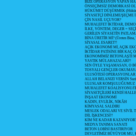
BİZE OPERASYON YAPAN HA
ÖNSEÇİMSİZ DEMORKASİ OL
HÜKÜMET DÜŞÜRMEK (Hükümet
SİYASETÇİ DİNLEME/ŞEÇME 
ÇİN NASIL UÇUYOR?
MUHALEFET İKTİDAR, DEMO
İLKE, YÖNTEM, DEGER = SEÇ
GERİLEN SİYASETİN PATLAM
BİNA ÜRETİR Mİ? (Üreten Bina, 
SİYASAL ESARET!!
AÇIK EKONOMİ Mİ, AÇIK EK
İKTİDAR PATİSİNE BİR KAÇ Ö
EKONOMİMİZ BETONLAŞTI M
YASTIK MÜLAHAZALARI!!
SEN ÖYLE YAŞAMASAN, O B
TOSYALI GENÇLER OKUMAY
ULUSÖTESİ OPERASYONLAR
ALLAH BELANIZI VERSİN Suriy
ULUSLAR KOMŞULUĞUMUZ
MUHALEFET KOALİSYONU/İT
SİYASETÇİLERİ KENDİ HALL
İNŞAAT EKONOMİ
KADIN, EVLİLİK, NİKÂH
KİMYASAL SALDIRI
MESLEK ODALARI VE SİVİL
DİL İŞKENCESİ!!
KİM NE KADAR KAZANIYOR
MEDYA TANIMA SANATI
BETON LOBİSİ BASTIRIYOR
DEVLETİMİZ BÜYÜYOR MU,