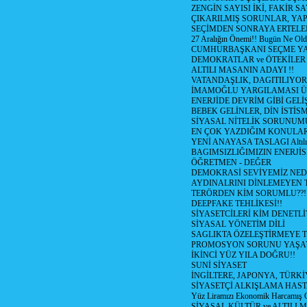
ZENGİN SAYISI İKİ, FAKİR S
ÇIKARILMIŞ SORUNLAR, YA
SEÇİMDEN SONRAYA ERTEL
27 Aralığın Önemi!! Bugün Ne Ol
CUMHURBAŞKANI SEÇME YA
DEMOKRATLAR ve ÖTEKİLER
ALTILI MASANIN ADAYI !!
VATANDAŞLIK, DAGITILIYOR
İMAMOĞLU YARGILAMASI Ü
ENERJİDE DEVRİM GİBİ GEL
BEBEK GELİNLER, DİN İSTİS
SİYASAL NİTELİK SORUNUM
EN ÇOK YAZDIĞIM KONULA
YENİ ANAYASA TASLAGI Altılı
BAGIMSIZLIĞIMIZIN ENERJİS
ÖĞRETMEN - DEĞER
DEMOKRASİ SEVİYEMİZ NED
AYDINALRINI DİNLEMEYEN
TERÖRDEN KİM SORUMLU??!
DEEPFAKE TEHLİKESİ!!
SİYASETCİLERİ KİM DENETL
SİYASAL YÖNETİM DİLİ
SAGLIKTA ÖZELEŞTİRMEYE T
PROMOSYON SORUNU YAŞA
İKİNCİ YÜZ YILA DOĞRU!!
SUNİ SİYASET
İNGİLTERE, JAPONYA, TÜRK
SİYASETÇİ ALKIŞLAMA HAST
Yüz Liramızı Ekonomik Harcamış 
SİYASAL KÜLTÜR ve ALTILI 