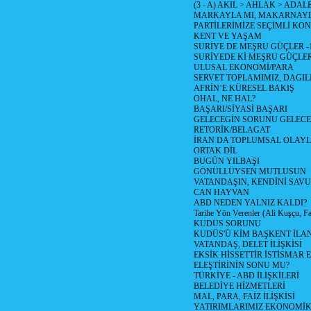
(3 - A) AKIL > AHLAK > ADAL
MARKAYLA MI, MAKARNAYLA
PARTİLERİMİZE SEÇİMLİ KO
KENT VE YAŞAM
SURİYE DE MEŞRU GÜÇLER -
SURİYEDE Kİ MEŞRU GÜÇLE
ULUSAL EKONOMİ/PARA
SERVET TOPLAMIMIZ, DAGIL
AFRİN’E KÜRESEL BAKIŞ
OHAL, NE HAL?
BAŞARI/SİYASİ BAŞARI
GELECEGİN SORUNU GELECEK
RETORİK/BELAGAT
İRAN DA TOPLUMSAL OLAY
ORTAK DİL
BUGÜN YILBAŞI
GÖNÜLLÜYSEN MUTLUSUN
VATANDAŞIN, KENDİNİ SAV
CAN HAYVAN
ABD NEDEN YALNIZ KALDI?
Tarihe Yön Verenler (Ali Kuşçu, Fa
KUDÜS SORUNU
KUDÜS'Ü KİM BAŞKENT İLAN
VATANDAŞ, DELET İLİŞKİSİ
EKSİK HİSSETTİR İSTİSMAR 
ELEŞTİRİNİN SONU MU?
TÜRKİYE - ABD İLİŞKİLERİ
BELEDİYE HİZMETLERİ
MAL, PARA, FAİZ İLİŞKİSİ
YATIRIMLARIMIZ EKONOMİK