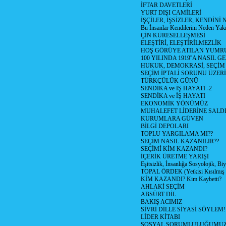
İFTAR DAVETLERİ
YURT DIŞI CAMİLERİ
İŞÇİLER, İŞSİZLER, KENDİN
Bu İnsanlar Kendilerini Neden Yak
ÇİN KÜRESELLEŞMESİ
ELEŞTİRİ, ELEŞTİRİLMEZLİK
HOŞ GÖRÜYE ATILAN YUMR
100 YILINDA 1919''A NASIL G
HUKUK, DEMOKRASİ, SEÇİM
SEÇİM İPTALİ SORUNU ÜZER
TÜRKÇÜLÜK GÜNÜ
SENDİKA ve İŞ HAYATI -2
SENDİKA ve İŞ HAYATI
EKONOMİK YÖNÜMÜZ
MUHALEFET LİDERİNE SALD
KURUMLARA GÜVEN
BİLGİ DEPOLARI
TOPLU YARGILAMA MI??
SEÇİM NASIL KAZANILIR??
SEÇİMİ KİM KAZANDI?
İÇERİK ÜRETME YARIŞI
Eşitsizlik, İnsanlığa Sosyolojik, Bi
TOPAL ÖRDEK (Yetkisi Kısılmış 
KİM KAZANDI? Kim Kaybetti?
AHLAKİ SEÇİM
ABSÜRT DİL
BAKIŞ ACIMIZ
SİVRİ DİLLE SİYASİ SÖYLEM!
LİDER KİTABI
SOSYAL SORUMLULUĞUMUZ!