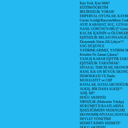
Kim Yerli, Kim Milli?
EĞİTİM/ÖĞRETİM
BELİRSİZLİK YORAR!
EMPERYAL OYUNLAR, KAYB
Gücün Acizliği/Rasyonellikten Uzak
AYIP, KABAHAT, SUÇ, GÜNAH (
NASIL GÖRÜNÜYORUZ? Görüyo
KACAK İÇKİNİN ve ÖLÜMLER
EŞİTSİZLİK BELASI İNSANL
Ekonomide Alarm Zili Çalıyor!!!
SAĞ DÜŞÜNCE
YATIRIMLARIMIZ, YATIRIM M
Kirizden Ne Zaman Çıkarız?
YANLIŞ KARAR EŞİTTİR ZARA
EŞİTSİZLİK YARATMAK!
SİYASAL TERCİH Mİ, EKONO
HANİ, İLK ON BÜYÜK EKON
DEMOKRASİ VE Darbe
MUHALEFET ve CHP
HATALAR, HATALARI DOĞUR
ALKIŞ, BİR DAHA ALKIŞ!!!
ADİL Mİ?
DOĞU AKDENİZ
SIRSIZLIK (Mahremin Yıkılışı)
HÜKÜMET İCRAATLARINA
İŞSİZLİĞİMİZİN NEDENLERİ
EKONOMİK/SİYASAL/SOSYA
DEVLET YÖNETİMİ
HİZMET KİMİN HİZMETİ?
DOGU AKDENİZ