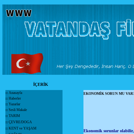
İÇERİK
::
Anasayfa
EKONOMİK SORUN MU VAR
::
Haberler
::
Yazarlar
::
Sesli Makale
::
TARIM
::
ÇEVRE/DOGA
::
KENT ve YAŞAM
Ekonomik sorunlar olabili