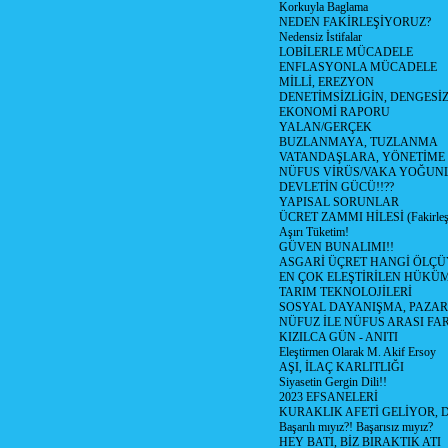
Korkuyla Baglama
NEDEN FAKİRLEŞİYORUZ?
Nedensiz İstifalar
LOBİLERLE MÜCADELE
ENFLASYONLA MÜCADELE
MİLLİ, EREZYON
DENETİMSİZLİGİN, DENGESİZ
EKONOMİ RAPORU
YALAN/GERÇEK
BUZLANMAYA, TUZLANMA
VATANDAŞLARA, YÖNETİME
NÜFUS VİRÜS/VAKA YOĞUN
DEVLETİN GÜCÜ!!??
YAPISAL SORUNLAR
ÜCRET ZAMMI HİLESİ (Fakirle
Aşırı Tüketim!
GÜVEN BUNALIMI!!
ASGARİ ÜÇRET HANGİ ÖLÇÜ
EN ÇOK ELEŞTİRİLEN HÜKÜ
TARIM TEKNOLOJİLERİ
SOSYAL DAYANIŞMA, PAZAR
NÜFUZ İLE NÜFUS ARASI FA
KIZILCA GÜN - ANITI
Eleştirmen Olarak M. Akif Ersoy
AŞI, İLAÇ KARLITLIĞI
Siyasetin Gergin Dili!!
2023 EFSANELERİ
KURAKLIK AFETİ GELİYOR, 
Başarılı mıyız?! Başarısız mıyız?
HEY BATI, BİZ BIRAKTIK ATI