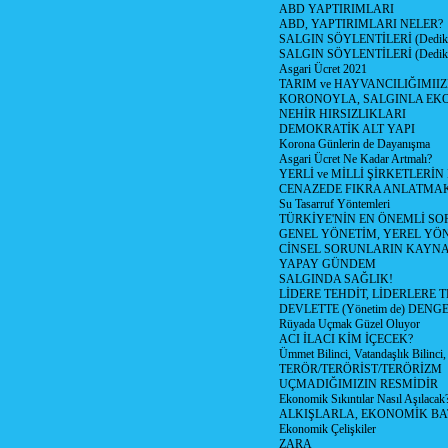
ABD YAPTIRIMLARI
ABD, YAPTIRIMLARI NELER?
SALGIN SÖYLENTİLERİ (Dediko
SALGIN SÖYLENTİLERİ (Dediko
Asgari Ücret 2021
TARIM ve HAYVANCILIĞIMII
KORONOYLA, SALGINLA EK
NEHİR HIRSIZLIKLARI
DEMOKRATİK ALT YAPI
Korona Günlerin de Dayanışma
Asgari Ücret Ne Kadar Artmalı?
YERLİ ve MİLLİ ŞİRKETLERİ
CENAZEDE FIKRA ANLATMA
Su Tasarruf Yöntemleri
TÜRKİYE'NİN EN ÖNEMLİ SO
GENEL YÖNETİM, YEREL YÖ
CİNSEL SORUNLARIN KAYN
YAPAY GÜNDEM
SALGINDA SAĞLIK!
LİDERE TEHDİT, LİDERLERE 
DEVLETTE (Yönetim de) DENGE
Rüyada Uçmak Güzel Oluyor
ACI İLACI KİM İÇECEK?
Ümmet Bilinci, Vatandaşlık Bilinci, 
TERÖR/TERÖRİST/TERÖRİZM
UÇMADIĞIMIZIN RESMİDİR
Ekonomik Sıkıntılar Nasıl Aşılacak
ALKIŞLARLA, EKONOMİK BAT
Ekonomik Çelişkiler
ZARA