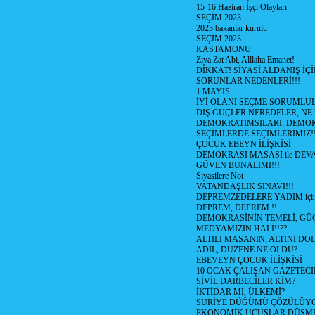
15-16 Haziran İşçi Olayları
SEÇİM 2023
2023 bakanlar kurulu
SEÇİM 2023
KASTAMONU
Ziya Zat Abi, Alllaha Emanet!
DİKKAT! SİYASİ ALDANIŞ İÇİ
SORUNLAR NEDENLERİ!!!
1 MAYIS
İYİ OLANI SEÇME SORUMLU
DIŞ GÜÇLER NEREDELER, NE
DEMOKRATIMSILARI, DEMOK
SEÇİMLERDE SEÇİMLERİMİZ!
ÇOCUK EBEYN İLİŞKİSİ
DEMOKRASİ MASASI ile DEV
GÜVEN BUNALIMI!!!
Siyasilere Not
VATANDAŞLIK SINAVI!!!
DEPREMZEDELERE YADIM için
DEPREM, DEPREM !!
DEMOKRASİNİN TEMELİ, GÜÇ
MEDYAMIZIN HALİ!!??
ALTILI MASANIN, ALTINI D
ADİL, DÜZENE NE OLDU?
EBEVEYN ÇOCUK İLİŞKİSİ
10 OCAK ÇALIŞAN GAZETEC
SİVİL DARBECİLER KİM?
İKTİDAR MI, ÜLKEMİ?
SURİYE DÜĞÜMÜ ÇÖZÜLÜY
EKONOMİK UÇUŞLAR DÜŞME