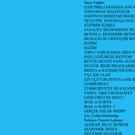
Tarım Vadileri
ELEKTRİKLİ ARABADA SON
TOPLUMSAL MALİYETLER
NATO'NUN HEDEFİ Mİ DEĞİŞT
DEVLETİN, VATANDAŞA MAL
EĞİTİMİN İÇERİGİ
SANALİST, EKONOMİDEN RE
BETONLA, EKONOMİK BETO
MUHALİFLİK CİDDİ İŞTİR BE
EGİTİM
EGİTİM
TOPLU YARGILAMALARDA S
BATI, GÖZÜMÜZE BATIYOR!
BÜYÜK DEVLET NASIL OLUN
KÜLTÜR, BİLİM İNSANLARIM
MEDYA ve İLETİŞİM ÖZGÜRL
YAZ, KIŞ SAATİ
ÇİN UÇUYOR DÜNYA ve BİZ
CUMHURİYET
CUMHURİYETLE NE KAZAND
YAPICI, YIKICI MUHALEFET
GÖNLÜMÜZ NE DOLU?
IRAK ve SURİYE
IRAK ve SURİYE -1
GERÇEK AHLAK NEDİR?
Çin, Üretim Seferberligi
Parkların Ticarete Açılması
ALİMLER, BİLGİ, İKTİDAR
EKONOMİK DENGE
DÜĞÜNDE EĞLENİLİR