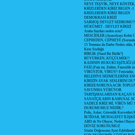
NEYE TEŞVİK, NEYE KÖSTEK
KRİZLERDEN KİRİZ BEGEN -1
KRİZLERDEN KİRİZ BEGEN
DEMOKRASİ KRİZİ
SARHOŞ DEVLET SEDROMU!!
HÜKÜMET - DEVLET KİRİZİ
Araba fiaytları neden uctu?
MESCİDLER (Ayasofyayı Kebir C
CEPHEDEN, CEPHEYE (Sorundan
15 Temmuz da Darbe Neden oldu, 
Kiriz Sözlüğü
BİRLİK (Nasıl Bir Birlik?)
BÜYÜRKEN, KÜÇÜLMEK!!
KADININ HUKUKİ EŞİTLİĞİ (İsta
FAİZ (Faiz mi, Zulüm, Faizsizlik m
VİRÜSTÜR, VİRÜS!! Fetöcüdür, 
BELEDİYE HİZMETLERİNE E
KİRİZİN AYAK SESLERİNİ D
KİRİZE/SORUNA ACIK TOPL
SAVUNMA YÜRÜYOR
TARTIŞMALARDAN KAÇAN Sİ
SANATÇILARIN KAMUSAL S
SADECE KRİZ Mİ, VİRÜS MÜ
DURUMUMUZ NEDİR,?
Polis, Asker, Güvenlik Kuvvetleri 
İKTİDAR, MUHALEFET İLİŞKİ
ABD de Ne Oluyor, Neden Oluyor
DÖVİZ SORUNUMUZ
Sözün Doğrusunu Ayırt Edebilmek