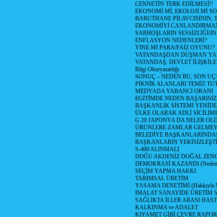
CENNETİN TERK EDİLMESİ!!
EKONOMİ Mİ, EKOLOJİ Mİ 
BARUTHANE PİLAVCISININ, 
EKONOMİYİ CANLANDIRMANI
SARHOŞLARIN SESSİZLİĞİ/İNİ
ENFLASYON NEDENLERİ?
YİNE Mİ PARA/FAİZ OYUNU?
VATANDAŞDAN DÜŞMAN Y
VATANDAŞ, DEVLET İLİŞKİLE
Bilgi Okuryazarlığı
SONUÇ – NEDEN BU, SON UÇ
PİKNİK ALANLARI TEMİZ TU
MEDYADA YABANCI ORANI
EGİTİMDE NEDEN BAŞARISIZ
BAŞKANLIK SİSTEMİ YENİDE
ÜLKE OLARAK ADLİ SİCİLİM
G 20 JAPONYA DA NELER OLDU? 
ÜRÜNLERE ZAMLAR GELMEYE B
BELEDİYE BAŞKANLARINDAN
BAŞKANLARIN YEKİSİZLEŞTİ
S-400 ALINMALI
DOĞU AKDENİZ DOĞAL ZENG
DEMOKRASİ KAZANDI (Neden D
SEÇİM YAPMA HAKKI
TARIMSAL ÜRETİM
YASAMA DENETİMİ (Hakkıyla Me
İMALAT SANAYİDE ÜRETİM
SAĞLIKTA İLLER ARASI HAS
KALKINMA ve ADALET
KIYAMET GİBİ ÇEVRE RAPO