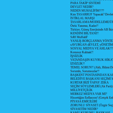
PARA TAKİP SİSTEMİ
DEVLET NEDİR?
NEDEN MUHALİFİM!!??
Kim TASARRUF Yapacak? Devlet m
İSTİKLAL MARŞI
TASARLAMA/MODELLEME/Ü
Öteki Yanımız, Kadın!!
Türkiye, Güneş Enerjisinde AB İkin
KENDİNİ BİL/TANI!!
SıRf MuHaliF
YANLIŞ BORÇLANMA YÖNTEM
sAVURGAN dEVLET, yÖNETİM
SOSYAL MEDYA VE AHLAK!!!
Konusuz Kalmak!!
İŞSİZLİK
VATANDAŞIN KUYRUK HİKA
İZSİZLİK!!
TEMEL SORUN!! (Aklı, Bilimi Dı
Sorumlu, Sorumsuzlar!!
BAŞKENT POSTASINDAN K
BELEDİYE BAŞKANI SEÇİMİ 
KURTAR BİZİ YAPAY ZEKA
SEÇİM SÖYLEMLERİ (Ak Parti)
MİLLİYETÇİLİK
MERKEZ MEDYA VAR MI?
Hissettiğim Enflasyon! (Gerçek En
PİYASA EMİCİLERİ
ZORUNLU SİYASET (Özgür Seç
SİYASETİM NEDİR?
KAMU KURUMU, BANKASI