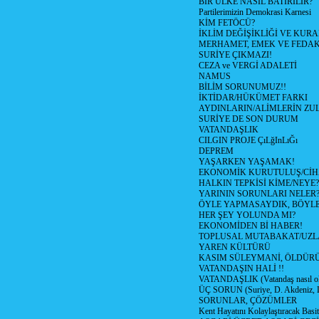
BİR ÜLKE NASIL BATIRILIR?
Partilerimizin Demokrasi Karnesi
KİM FETÖCÜ?
İKLİM DEĞİŞİKLİĞİ VE KURA
MERHAMET, EMEK VE FEDA
SURİYE ÇIKMAZI!
CEZA ve VERGİ ADALETİ
NAMUS
BİLİM SORUNUMUZ!!
İKTİDAR/HÜKÜMET FARKI
AYDINLARIN/ALİMLERİN ZUL
SURİYE DE SON DURUM
VATANDAŞLIK
CILGIN PROJE ÇıLğInLıĞı
DEPREM
YAŞARKEN YAŞAMAK!
EKONOMİK KURUTULUŞ/Cİ
HALKIN TEPKİSİ KİME/NEYE?
YARININ SORUNLARI NELER
ÖYLE YAPMASAYDIK, BÖYLE
HER ŞEY YOLUNDA MI?
EKONOMİDEN Bİ HABER!
TOPLUSAL MUTABAKAT/UZL
YAREN KÜLTÜRÜ
KASIM SÜLEYMANİ, ÖLDÜR
VATANDAŞIN HALİ !!
VATANDAŞLIK (Vatandaş nasıl ol
ÜÇ SORUN (Suriye, D. Akdeniz, 
SORUNLAR, ÇÖZÜMLER
Kent Hayatını Kolaylaştıracak Basi