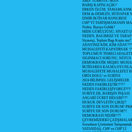
ABD- TÜRKİYE- İRAN
BARIŞ KAPISI AÇIK!!
ERKEN ÖLÜM, TAMAMLANMA
DEM ile DEMLEN, HÜDAPAR
İZMİR İKTİSAR KONGRESİ
CHP’Yİ TARTIŞMAMANIN MAL
Neden, Buraya Geldik?
MİDE GÜRÜLTÜSÜ, SİYAET 
NEDEN, BAGIMSIZ VE TARAF
Siyasetçi, Toplum Bagı Koptu mu?
ADAYINIZ KİM, KİM ADAY???
MUHALEFETİ KAPATIRSAK !!
TOPLUMUN TEMELİ ADALETTİ
SIGINMACI SORUNU, NÜFUS
DEMOKRATİK MEŞRU MUHAL
İKTİDARDA KALMA OYUNLA
MUHALEFETE MUHALEFET H
ORTA DOGU ve SURİYE
2024 BİLİMSEL GELİŞMELER
NEDEN FAKİRLEŞTİK?!?!?
NEDEN FAKİRLEŞİYORUZ?!?!
SURİYE DE, BARIŞIN İNŞASI
ASGARİ ÜCRET HESABI!!??
HUKUK DEVLETİN ÇIKIŞ!!
SURİYE DE SON DURUM! PK
SURİYE DE SON DURUM!!!
DEMOKRASİ NEDİR!!??
ÇEVREMİZDEKİ ÇATIŞMALAR (S
Sorunların Çözümünü Tartışmamak
VATANDAŞ, CHP ve CHP’Lİ