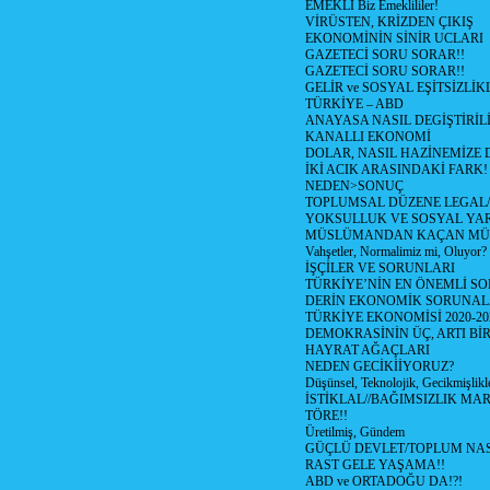
EMEKLİ Biz Emeklililer!
VİRÜSTEN, KRİZDEN ÇIKIŞ
EKONOMİNİN SİNİR UCLARI
GAZETECİ SORU SORAR!!
GAZETECİ SORU SORAR!!
GELİR ve SOSYAL EŞİTSİZLİK
TÜRKİYE – ABD
ANAYASA NASIL DEGİŞTİRİL
KANALLI EKONOMİ
DOLAR, NASIL HAZİNEMİZE D
İKİ ACIK ARASINDAKİ FARK!
NEDEN>SONUÇ
TOPLUMSAL DÜZENE LEGAL/
YOKSULLUK VE SOSYAL Y
MÜSLÜMANDAN KAÇAN MÜ
Vahşetler, Normalimiz mi, Oluyor?
İŞÇİLER VE SORUNLARI
TÜRKİYE’NİN EN ÖNEMLİ SO
DERİN EKONOMİK SORUNA
TÜRKİYE EKONOMİSİ 2020-20
DEMOKRASİNİN ÜÇ, ARTI Bİ
HAYRAT AĞAÇLARI
NEDEN GECİKİİYORUZ?
Düşünsel, Teknolojik, Gecikmişlikle
İSTİKLAL//BAĞIMSIZLIK MAR
TÖRE!!
Üretilmiş, Gündem
GÜÇLÜ DEVLET/TOPLUM NAS
RAST GELE YAŞAMA!!
ABD ve ORTADOĞU DA!?!