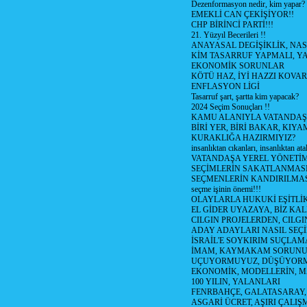
Dezenformasyon nedir, kim yapar?
EMEKLİ CAN ÇEKİŞİYOR!!
CHP BİRİNCİ PARTİ!!!
21. Yüzyıl Becerileri !!
ANAYASAL DEGİŞİKLİK, NAS
KİM TASARRUF YAPMALI, YA
EKONOMİK SORUNLAR
KÖTÜ HAZ, İYİ HAZZI KOVAR?
ENFLASYON LİGİ
Tasarruf şart, şartta kim yapacak?
2024 Seçim Sonuçları !!
KAMU ALANIYLA VATANDAŞ
BİRİ YER, BİRİ BAKAR, KIYA
KURAKLIĞA HAZIRMIYIZ?
insanlıktan cıkanları, insanlıktan ata
VATANDAŞA YEREL YÖNETİ
SEÇİMLERİN SAKATLANMASI
SEÇMENLERİN KANDIRILMAS
seçme işinin önemi!!!
OLAYLARLA HUKUKİ EŞİTLİK 
EL GİDER UYAZAYA, BİZ KAL
CILGIN PROJELERDEN, CILGIN
ADAY ADAYLARI NASIL SEÇİ
İSRAİL'E SOYKIRIM SUÇLAMA
İMAM, KAYMAKAM SORUN
UÇUYORMUYUZ, DÜŞÜYORM
EKONOMİK, MODELLERİN, MA
100 YILIN, YALANLARI
FENRBAHÇE, GALATASARAY,
ASGARİ ÜCRET, AŞIRI ÇALIŞ