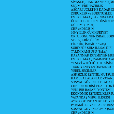
SİYASETÇİ TANIMA VE SEÇME
SEÇİMLERE HAZIRLIK
ASGARİ ÜCRET NE KADAR OLM
ZÜBÜKLER ve BÜRÜTÜSLER
EMEKLİ MAAŞLARINDA ADA
ÜCRETLER NEDEN DÜŞÜYOR
OĞLUM YUSUF,
CHP ve DEĞİŞİM
100 YILLIK CUMHURİYET
ORTA DOGUNUN İSRAİL SO
STRES, KRİZ, ÖLÜM
FİLİSTİN, İSRAİL SAVAŞI
SURİYEDE SİHA İLE SALDIRI
TARIM KAMPÜSÜ (Bakap)
KAZANMAK İSTEMEYEN MU
EMEKLİ MAAŞ ZAMMINDA A
YESEVİ ve KÖOĞLU KESİŞİM
TRÜKİYENİN EN ÖNEMLİ SO
YEREL SEÇİMLER
AŞKSIZLIK EŞİTTİR, MUTSUZ
KAMUSAL ALANLAR VATAND
SOSYAL GÜVENLİKTE ADALE
CHP, İDEOLOJİSİ VE ALTI OK 
YENİ BİR BAŞARI YÖNTEMİ
EKONOMİK EŞİTSİZLİKLER 
VATANDAŞ VERGİ İLİŞKİSİ
AYRIK OTUNDAN BELEDİYE
PARAMİTER YAPILAR ve RUS
SOSYAL GÜVENLİĞİMİZ (SGK
CHP ve DEĞİŞİM