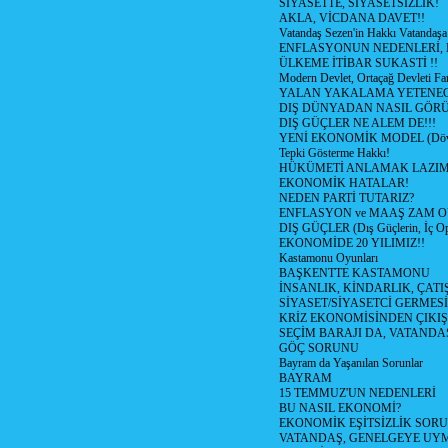
SİYASETTE, SİYASETSİZLİK!
AKLA, VİCDANA DAVET!!
Vatandaş Sezen'in Hakkı Vatandaşa
ENFLASYONUN NEDENLERİ, N
ÜLKEME İTİBAR SUKASTİ !!
Modern Devlet, Ortaçağ Devleti Far
YALAN YAKALAMA YETENEG
DIŞ DÜNYADAN NASIL GÖR
DIŞ GÜÇLER NE ALEM DE!!!
YENİ EKONOMİK MODEL (Dövize
Tepki Gösterme Hakkı!
HÜKÜMETİ ANLAMAK LAZI
EKONOMİK HATALAR!
NEDEN PARTİ TUTARIZ?
ENFLASYON ve MAAŞ ZAM 
DIŞ GÜÇLER (Dış Güçlerin, İç O
EKONOMİDE 20 YILIMIZ!!
Kastamonu Oyunları
BAŞKENTTE KASTAMONU
İNSANLIK, KİNDARLIK, ÇATI
SİYASET/SİYASETCİ GERMESİ
KRİZ EKONOMİSİNDEN ÇIKIŞ
SEÇİM BARAJI DA, VATANDAŞ
GÖÇ SORUNU
Bayram da Yaşanılan Sorunlar
BAYRAM
15 TEMMUZ'UN NEDENLERİ
BU NASIL EKONOMİ?
EKONOMİK EŞİTSİZLİK SOR
VATANDAŞ, GENELGEYE UY