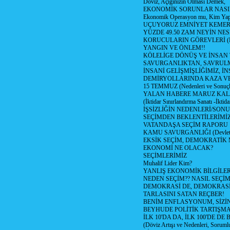
Döviz, Açığınızın Olması Demek,
EKONOMİK SORUNLAR NASIL
Ekonomik Operasyon mu, Kim Yap
UÇUYORUZ EMNİYET KEMERİN
YÜZDE 49.50 ZAM NEYİN NES
KORUCULARIN GÖREVLERİ (Polis
YANGIN VE ÖNLEM!!
KÖLELİGE DÖNÜŞ VE İNSAN 
SAVURGANLIKTAN, SAVRULM
İNSANİ GELİŞMİŞLİĞİMİZ, İ
DEMİRYOLLARINDA KAZA V
15 TEMMUZ (Nedenleri ve Sonuçl
YALAN HABERE MARUZ KA
(İktidar Sınırlandırma Sanatı -İktida
İŞSİZLİĞİN NEDENLERİ/SON
SEÇİMDEN BEKLENTİLERİMİZ
VATANDAŞA SEÇİM RAPORU
KAMU SAVURGANLIĞI (Devlet n
EKSİK SEÇİM, DEMOKRATİK 
EKONOMİ NE OLACAK?
SEÇİMLERİMİZ
Muhalif Lider Kim?
YANLIŞ EKONOMİK BİLGİLE
NEDEN SEÇİM?? NASIL SEÇİM
DEMOKRASİ DE, DEMOKRASİ
TARLASINI SATAN REÇBER!
BENİM ENFLASYONUM, SİZ
BEYHUDE POLİTİK TARTIŞMA
İLK 10'DA DA, İLK 100'DE D
(Döviz Artışı ve Nedenleri, Sorumlu