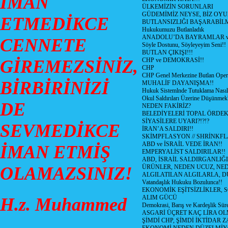
İMAN
ÜLKEMİZİN SORUNLARI
GÜDEMİMİZ NEYSE, BİZ OYU
ETMEDİKCE
BUTLANSIZLIĞI BAŞARABİLM
Hukukumuzu Butlanladık
ANADOLU’DA BAYRAMLAR ve
CENNETE
Söyle Dostunu, Söyleyeyim Seni!!
BUTLAN ÇIKIŞI!!!
GİREMEZSİNİZ,
CHP ve DEMOKRASİ!!
CHP
CHP Genel Merkezine Butlan Oper
BİRBİRİNİZİ
MUHALİF DAYANIŞMA!!
Hukuk Sistemlnde Tutuklama Nasıl
Okul Saldırıları Üzerine Düşünmek
DE
NEDEN FAKİRİZ?
BELEDİYELERİ TOPAL ÖRDE
SİYASİLERE UYARI?!?!?
SEVMEDİKCE
İRAN’A SALDIRI!!
SKİMPFLASYON // SHRİNKF
ABD ve İSRAİL VEDE İRAN!!
İMAN ETMİŞ
EMPERYALİST SALDIRILAR!!
ABD, İSRAİL SALDIRGANLIĞI
OLAMAZSINIZ!
ÜRÜNLER, NEDEN UCUZ, NED
ALGILATILAN ALGILARLA, D
Vatandaşlık Hukuku Bozulunca!!
EKONOMİK EŞİTSİZLİKLER, 
ALIM GÜCÜ
H.z. Muhammed
Demokrasi, Barış ve Kardeşlik Süre
ASGARİ ÜÇRET KAÇ LİRA OL
ŞİMDİ CHP, ŞİMDİ İKTİDAR Z