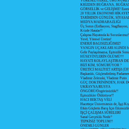
YÖRESEL/YEREL, ÜRÜN/ÜRE
KRİZDEN BUĞRANA, BUĞRA
GÖRSELLİK ve GELİŞME! Estetik m
20 YILLIK EKONOMİ HİKAYEM
TARİHDEN GÜNLÜK, SİYASA
MEDYA MADRABAZLIĞI
Üç Sorun (Enflasyon, Stagflasyon,
Krizde Hatalar!!
Çalışma Hayatında ki Sorunlarımız!
Yerel, Yöresel Üretim!
ENERJİ BAGISIZLIĞIMIZ!
YANGIN UÇAKLARI ALINDI M
Gelir Paylaşılmazsa, Eşitsizlik Sonu
HÜSEYİN'LERİN ÖLÜMÜ!!!
HAYATI KOLAYLAŞTIRAN D
BİZİ KİM, SÖMÜRÜYOR ?
ÜRETİCİ MALİYET ARTIŞI (ÜF
Başkanlık, Güçlendirilmiş Parlamen
Vladimir Zelenski, Vladimir Putin
GÜÇ DOKTRİNİNDEN, HAK D
UKRAYNA/RUSYA
ÖNGÖRÜ/Öngörüsüzlük!!
Eşitsizlikler Öldürüyor!!
HACI BEKTAŞ VELİ
Hacettepe Üniversitesin de, İşçi Kıy
Etkin Güçlerin Barış İçin Etkinsizlik
İŞÇİ ÇALIŞMA SÜRELERİ
Sanal Gerçeklik Nedir?
TEPKİSİZ TOPLUM!!
ÖNEMLİ GÜNLER