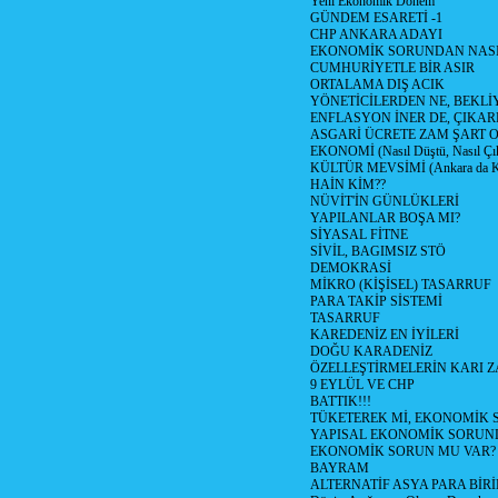
Yeni Ekonomik Dönem
GÜNDEM ESARETİ -1
CHP ANKARA ADAYI
EKONOMİK SORUNDAN NASIL
CUMHURİYETLE BİR ASIR
ORTALAMA DIŞ ACIK
YÖNETİCİLERDEN NE, BEKLİ
ENFLASYON İNER DE, ÇIKA
ASGARİ ÜCRETE ZAM ŞART O
EKONOMİ (Nasıl Düştü, Nasıl Çı
KÜLTÜR MEVSİMİ (Ankara da Kül
HAİN KİM??
NÜVİT'İN GÜNLÜKLERİ
YAPILANLAR BOŞA MI?
SİYASAL FİTNE
SİVİL, BAGIMSIZ STÖ
DEMOKRASİ
MİKRO (KİŞİSEL) TASARRUF
PARA TAKİP SİSTEMİ
TASARRUF
KAREDENİZ EN İYİLERİ
DOĞU KARADENİZ
ÖZELLEŞTİRMELERİN KARI Z
9 EYLÜL VE CHP
BATTIK!!!
TÜKETEREK Mİ, EKONOMİK 
YAPISAL EKONOMİK SORUN
EKONOMİK SORUN MU VAR?
BAYRAM
ALTERNATİF ASYA PARA BİRİ