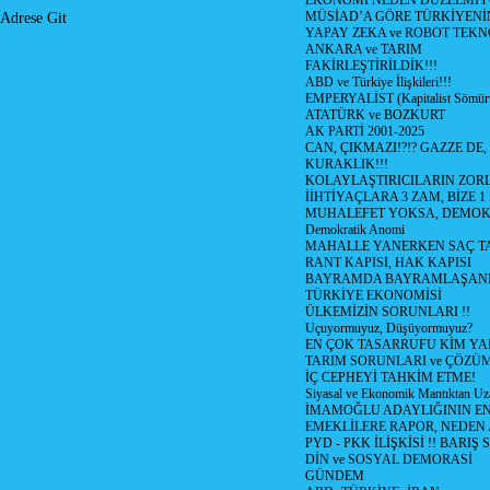
EKONOMİ NEDEN DÜZELMİY
MÜSİAD’A GÖRE TÜRKİYENİ
Adrese Git
YAPAY ZEKA ve ROBOT TEKN
ANKARA ve TARIM
FAKİRLEŞTİRİLDİK!!!
ABD ve Türkiye İlişkileri!!!
EMPERYALİST (Kapitalist Sömü
ATATÜRK ve BOZKURT
AK PARTİ 2001-2025
CAN, ÇIKMAZI!?!? GAZZE DE,
KURAKLIK!!!
KOLAYLAŞTIRICILARIN ZORL
İİHTİYAÇLARA 3 ZAM, BİZE 1
MUHALEFET YOKSA, DEMOK
Demokratik Anomi
MAHALLE YANERKEN SAÇ T
RANT KAPISI, HAK KAPISI
BAYRAMDA BAYRAMLAŞAN
TÜRKİYE EKONOMİSİ
ÜLKEMİZİN SORUNLARI !!
Uçuyormuyuz, Düşüyormuyuz?
EN ÇOK TASARRUFU KİM YA
TARIM SORUNLARI ve ÇÖZÜ
İÇ CEPHEYİ TAHKİM ETME!
Siyasal ve Ekonomik Mantıktan Uz
İMAMOĞLU ADAYLIĞININ EN
EMEKLİLERE RAPOR, NEDEN
PYD - PKK İLİŞKİSİ !! BARIŞ 
DİN ve SOSYAL DEMORASİ
GÜNDEM