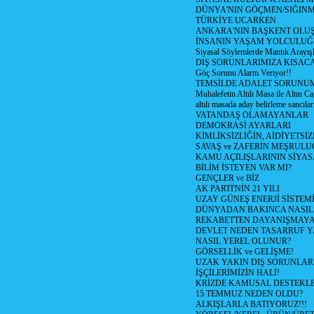
DÜNYA'NIN GÖÇMEN/SIĞIN
TÜRKİYE UCARKEN
ANKARA'NIN BAŞKENT OLU
İNSANIN YAŞAM YOLCULU
Siyasal Söylemlerde Mantık Arayışl
DIŞ SORUNLARIMIZA KISACA
Göç Sorunu Alarm Veriyor!!
TEMSİLDE ADALET SORUNUM
Muhalefetin Altılı Masa ile Altın Ca
altılı masada aday belirleme sancılar
VATANDAŞ OLAMAYANLAR
DEMOKRASİ AYARLARI
KİMLİKSİZLİĞİN, AİDİYETSİ
SAVAŞ ve ZAFERİN MEŞRUL
KAMU AÇILIŞLARININ SİYAS
BİLİM İSTEYEN VAR MI?
GENÇLER ve BİZ
AK PARTİ'NİN 21 YILI
UZAY GÜNEŞ ENERJİ SİSTEM
DÜNYADAN BAKINCA NASI
REKABETTEN DAYANIŞMAY
DEVLET NEDEN TASARRUF 
NASIL YEREL OLUNUR?
GÖRSELLİK ve GELİŞME!
UZAK YAKIN DIŞ SORUNLAR
İŞÇİLERİMİZİN HALİ!
KRİZDE KAMUSAL DESTEKL
15 TEMMUZ NEDEN OLDU?
ALKIŞLARLA BATIYORUZ!!!