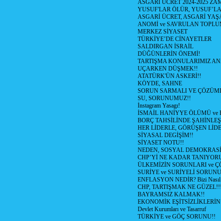
ASGARİ ÜCRET 2024-2025 Z
YUSUF'LAR ÖLÜR, YUSUF’LA
ASGARİ ÜCRET, ASGARİ YAŞ
ANOMİ ve SAVRULAN TOPLU
MERKEZ SİYASET
TÜRKİYE’DE CİNAYETLER
SALDIRGAN İSRAİL
DÜĞÜNLERİN ÖNEMİ!
TARTIŞMA KONULARIMIZ AN
UÇARKEN DÜŞMEK!!
ATATÜRK'ÜN ASKERİ!!
KÖYDE, SAHNE
SORUN SARMALI VE ÇÖZÜML
SU, SORUNUMUZ!!
İnstagram Yasagı!
İSMAİL HANİYYE ÖLÜMÜ ve
BORÇ TAHSİLİNDE ŞAHİNLEŞ
HER LİDERLE, GÖRÜŞEN LİDE
SİYASAL DEGİŞİM!!
SİYASET NOTU!!
NEDEN, SOSYAL DEMOKRASİ
CHP’Yİ NE KADAR TANIYOR
ÜLKEMİZİN SORUNLARI ve 
SURİYE ve SURİYELİ SORUN
ENFLASYON NEDİR? Bizi Nasıl E
CHP, TARTIŞMAK NE GÜZEL!!
BAYRAMSIZ KALMAK!!
EKONOMİK EŞİTSİZLİKLERİN
Devlet Kurumları ve Tasarruf
TÜRKİYE ve GÖÇ SORUNU!!