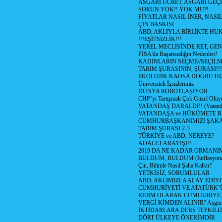
ASGARİ ÜCRET, ASGARİ GEÇ
SORUN YOK!! YOK MU?!
FİYATLAR NASIL İNER, NASI
ÇİN BASKISI
ABD, AKLIYLA BİRLİKTE HU
!!!EŞİTSİZLİK!!!
YEREL MECLİSİNDE RET, GEN
PİSA'da Başarısızlığın Nedenleri!
KADINLARIN SEÇME//SEÇİL
TARIM ŞURASININ, ŞURASI!!!
EKOLOJİK KAOSA DOĞRU HI
Üniversiteli İşsizlerimiz
DÜNYA ROBOTLAŞIYOR
CHP’yi Tartışmak Çok Güzel Oluy
VATANDAŞ DARALDI!! (Vatandaş
VATANDAŞA ve HÜKÜMETE R
CUMHURBAŞKANIMIZI ŞAK
TARIM ŞURASI 2-3
TÜRKİYE ve ABD, NEREYE?
ADALET ARAYIŞI!!
2019 DA NE KADAR ORMANIM
BULDUM, BULDUM (Enflasyona 
Çin, Bilimle Nasıl Şaha Kalktı?
YETKİSİZ, SORUMLULAR
ABD, AKLIMIZLA ALAY EDİYO
CUMHURİYETİ VE ATATÜRK’
REJİM OLARAK CUMHURİYE
VERGİ KİMDEN ALINIR? Asgari 
İKTİDARLARA DERS TEPKİLE
DÖRT ÜLKEYE ÖNERİMDİR