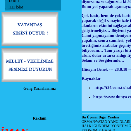
::
TARİH
diyorsanız sokağınızda ki 
Bunu yol yaparak aşamayız, 
::
İLETİŞİM
Çok basit, hem de çok basit,
yaparak değil sanayimizde i
alanların ekimini sağlayacak
geliştirmeliyiz… Böylemi y
Cami yapmayalım demiyorum,
yapalım, sonra camileri, y
ürettiğimiz arabalar geçmiy
biliyorum… Tam yazıyı biti
alsın, dolar artarsa aldığı 
Selam ve Sevgilerimle…
Hüseyin Benek --- 28.8.18 
Kaynaklar
http://t24.com.tr/ha
Genç Yazarlarımız
https://www.dunya.co
Bu Üyenin Diğer Yazıları
Reklam
ORMAN/VATAN YANGINLARI !
HALKI GÜNDEMİ YÖNETİM G
EKONOMİK HATA!!!