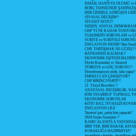
İSMAİL HANİYYE ÖLÜMÜ ve
BORÇ TAHSİLİNDE ŞAHİNLEŞ
HER LİDERLE, GÖRÜŞEN LİDE
SİYASAL DEGİŞİM!!
SİYASET NOTU!!
NEDEN, SOSYAL DEMOKRASİ
CHP’Yİ NE KADAR TANIYOR
ÜLKEMİZİN SORUNLARI ve 
SURİYE ve SURİYELİ SORUN
ENFLASYON NEDİR? Bizi Nasıl E
CHP, TARTIŞMAK NE GÜZEL!!
BAYRAMSIZ KALMAK!!
EKONOMİK EŞİTSİZLİKLERİN
Devlet Kurumları ve Tasarruf
TÜRKİYE ve GÖÇ SORUNU!!
Dezenformasyon nedir, kim yapar?
EMEKLİ CAN ÇEKİŞİYOR!!
CHP BİRİNCİ PARTİ!!!
21. Yüzyıl Becerileri !!
ANAYASAL DEGİŞİKLİK, NAS
KİM TASARRUF YAPMALI, YA
EKONOMİK SORUNLAR
KÖTÜ HAZ, İYİ HAZZI KOVAR?
ENFLASYON LİGİ
Tasarruf şart, şartta kim yapacak?
2024 Seçim Sonuçları !!
KAMU ALANIYLA VATANDAŞ
BİRİ YER, BİRİ BAKAR, KIYA
KURAKLIĞA HAZIRMIYIZ?
insanlıktan cıkanları, insanlıktan ata