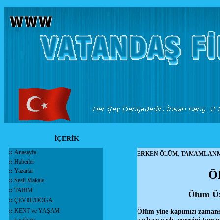
İÇERİK
::
Anasayfa
ERKEN ÖLÜM, TAMAMLANMA
::
Haberler
::
Yazarlar
Ö
::
Sesli Makale
::
TARIM
Ölüm Üze
::
ÇEVRE/DOGA
::
KENT ve YAŞAM
Ölüm yine kapımızı zamansı
yaşlı ve yaşlı, evresini tam