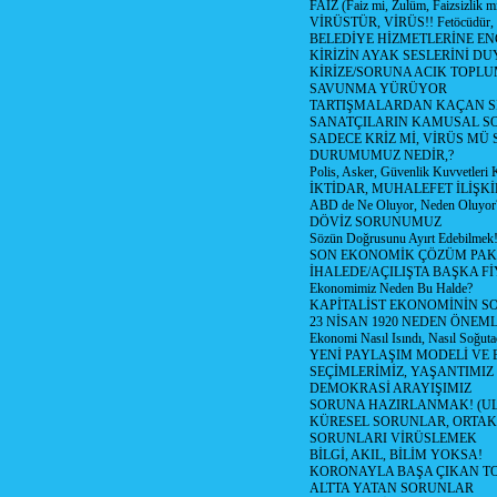
FAİZ (Faiz mi, Zulüm, Faizsizlik m
VİRÜSTÜR, VİRÜS!! Fetöcüdür, 
BELEDİYE HİZMETLERİNE E
KİRİZİN AYAK SESLERİNİ D
KİRİZE/SORUNA ACIK TOPL
SAVUNMA YÜRÜYOR
TARTIŞMALARDAN KAÇAN Sİ
SANATÇILARIN KAMUSAL S
SADECE KRİZ Mİ, VİRÜS MÜ
DURUMUMUZ NEDİR,?
Polis, Asker, Güvenlik Kuvvetleri 
İKTİDAR, MUHALEFET İLİŞKİ
ABD de Ne Oluyor, Neden Oluyor
DÖVİZ SORUNUMUZ
Sözün Doğrusunu Ayırt Edebilmek
SON EKONOMİK ÇÖZÜM PAK
İHALEDE/AÇILIŞTA BAŞKA F
Ekonomimiz Neden Bu Halde?
KAPİTALİST EKONOMİNİN S
23 NİSAN 1920 NEDEN ÖNEML
Ekonomi Nasıl Isındı, Nasıl Soğuta
YENİ PAYLAŞIM MODELİ VE
SEÇİMLERİMİZ, YAŞANTIMIZ
DEMOKRASİ ARAYIŞIMIZ
SORUNA HAZIRLANMAK! (U
KÜRESEL SORUNLAR, ORTAK
SORUNLARI VİRÜSLEMEK
BİLGİ, AKIL, BİLİM YOKSA!
KORONAYLA BAŞA ÇIKAN TO
ALTTA YATAN SORUNLAR