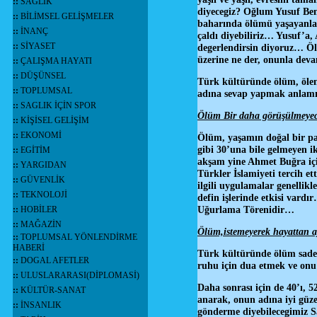
::
SAĞLIK
diyecegiz? Oğlum Yusuf Be
::
BİLİMSEL GELİŞMELER
baharında ölümü yaşayanlar
::
İNANÇ
çaldı diyebiliriz… Yusuf’a, 
::
SİYASET
degerlendirsin diyoruz… Öl
üzerine ne der, onunla dev
::
ÇALIŞMA HAYATI
::
DÜŞÜNSEL
Türk kültüründe ölüm, ölene
::
TOPLUMSAL
adına sevap yapmak anlamı
::
SAGLIK İÇİN SPOR
Ölüm Bir daha görüşülmeyecek
::
KİŞİSEL GELİŞİM
::
EKONOMİ
Ölüm, yaşamın doğal bir pa
gibi 30’una bile gelmeyen 
::
EGİTİM
akşam yine Ahmet Buğra için
::
YARGIDAN
Türkler İslamiyeti tercih e
::
GÜVENLİK
ilgili uygulamalar genellik
::
TEKNOLOJİ
defin işlerinde etkisi vard
Uğurlama Törenidir…
::
HOBİLER
::
MAĞAZİN
Ölüm,istemeyerek hayattan a
::
TOPLUMSAL YÖNLENDİRME
HABERİ
Türk kültüründe ölüm sadece
::
DOGAL AFETLER
ruhu için dua etmek ve onu
::
ULUSLARARASI(DİPLOMASİ)
Daha sonrası için de 40’ı, 
::
KÜLTÜR-SANAT
anarak, onun adına iyi güz
::
İNSANLIK
gönderme diyebilecegimiz 