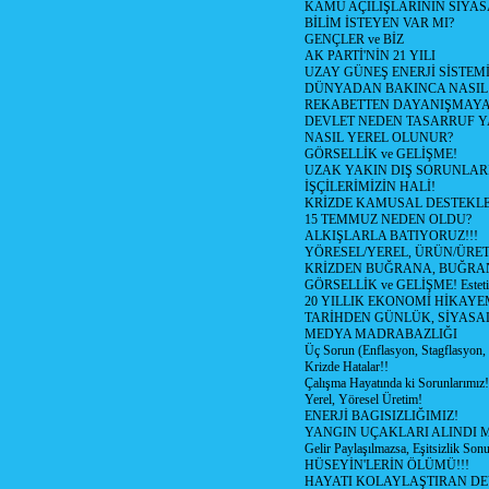
KAMU AÇILIŞLARININ SİYAS
BİLİM İSTEYEN VAR MI?
GENÇLER ve BİZ
AK PARTİ'NİN 21 YILI
UZAY GÜNEŞ ENERJİ SİSTEM
DÜNYADAN BAKINCA NASI
REKABETTEN DAYANIŞMAY
DEVLET NEDEN TASARRUF 
NASIL YEREL OLUNUR?
GÖRSELLİK ve GELİŞME!
UZAK YAKIN DIŞ SORUNLAR
İŞÇİLERİMİZİN HALİ!
KRİZDE KAMUSAL DESTEKL
15 TEMMUZ NEDEN OLDU?
ALKIŞLARLA BATIYORUZ!!!
YÖRESEL/YEREL, ÜRÜN/ÜRE
KRİZDEN BUĞRANA, BUĞRA
GÖRSELLİK ve GELİŞME! Estetik m
20 YILLIK EKONOMİ HİKAYEM
TARİHDEN GÜNLÜK, SİYASA
MEDYA MADRABAZLIĞI
Üç Sorun (Enflasyon, Stagflasyon,
Krizde Hatalar!!
Çalışma Hayatında ki Sorunlarımız!
Yerel, Yöresel Üretim!
ENERJİ BAGISIZLIĞIMIZ!
YANGIN UÇAKLARI ALINDI M
Gelir Paylaşılmazsa, Eşitsizlik Sonu
HÜSEYİN'LERİN ÖLÜMÜ!!!
HAYATI KOLAYLAŞTIRAN D