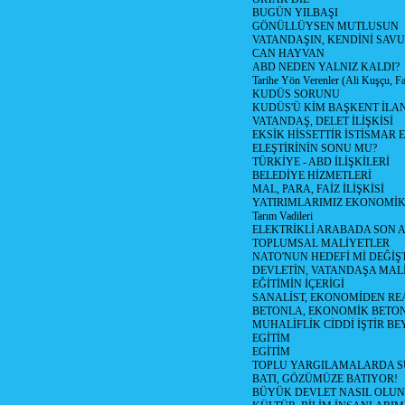
BUGÜN YILBAŞI
GÖNÜLLÜYSEN MUTLUSUN
VATANDAŞIN, KENDİNİ SAV
CAN HAYVAN
ABD NEDEN YALNIZ KALDI?
Tarihe Yön Verenler (Ali Kuşçu, Fa
KUDÜS SORUNU
KUDÜS'Ü KİM BAŞKENT İLAN
VATANDAŞ, DELET İLİŞKİSİ
EKSİK HİSSETTİR İSTİSMAR 
ELEŞTİRİNİN SONU MU?
TÜRKİYE - ABD İLİŞKİLERİ
BELEDİYE HİZMETLERİ
MAL, PARA, FAİZ İLİŞKİSİ
YATIRIMLARIMIZ EKONOMİK
Tarım Vadileri
ELEKTRİKLİ ARABADA SON
TOPLUMSAL MALİYETLER
NATO'NUN HEDEFİ Mİ DEĞİŞT
DEVLETİN, VATANDAŞA MAL
EĞİTİMİN İÇERİGİ
SANALİST, EKONOMİDEN RE
BETONLA, EKONOMİK BETO
MUHALİFLİK CİDDİ İŞTİR BE
EGİTİM
EGİTİM
TOPLU YARGILAMALARDA S
BATI, GÖZÜMÜZE BATIYOR!
BÜYÜK DEVLET NASIL OLUN