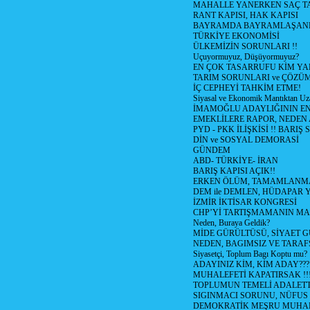
MAHALLE YANERKEN SAÇ T
RANT KAPISI, HAK KAPISI
BAYRAMDA BAYRAMLAŞAN
TÜRKİYE EKONOMİSİ
ÜLKEMİZİN SORUNLARI !!
Uçuyormuyuz, Düşüyormuyuz?
EN ÇOK TASARRUFU KİM YA
TARIM SORUNLARI ve ÇÖZÜ
İÇ CEPHEYİ TAHKİM ETME!
Siyasal ve Ekonomik Mantıktan Uz
İMAMOĞLU ADAYLIĞININ EN
EMEKLİLERE RAPOR, NEDEN
PYD - PKK İLİŞKİSİ !! BARIŞ 
DİN ve SOSYAL DEMORASİ
GÜNDEM
ABD- TÜRKİYE- İRAN
BARIŞ KAPISI AÇIK!!
ERKEN ÖLÜM, TAMAMLANMA
DEM ile DEMLEN, HÜDAPAR
İZMİR İKTİSAR KONGRESİ
CHP’Yİ TARTIŞMAMANIN MAL
Neden, Buraya Geldik?
MİDE GÜRÜLTÜSÜ, SİYAET 
NEDEN, BAGIMSIZ VE TARAF
Siyasetçi, Toplum Bagı Koptu mu?
ADAYINIZ KİM, KİM ADAY???
MUHALEFETİ KAPATIRSAK !!
TOPLUMUN TEMELİ ADALETTİ
SIGINMACI SORUNU, NÜFUS
DEMOKRATİK MEŞRU MUHAL