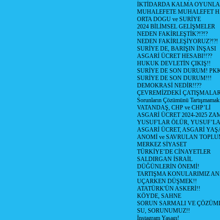
İKTİDARDA KALMA OYUNLA
MUHALEFETE MUHALEFET H
ORTA DOGU ve SURİYE
2024 BİLİMSEL GELİŞMELER
NEDEN FAKİRLEŞTİK?!?!?
NEDEN FAKİRLEŞİYORUZ?!?!
SURİYE DE, BARIŞIN İNŞASI
ASGARİ ÜCRET HESABI!!??
HUKUK DEVLETİN ÇIKIŞ!!
SURİYE DE SON DURUM! PK
SURİYE DE SON DURUM!!!
DEMOKRASİ NEDİR!!??
ÇEVREMİZDEKİ ÇATIŞMALAR (S
Sorunların Çözümünü Tartışmamak
VATANDAŞ, CHP ve CHP’Lİ
ASGARİ ÜCRET 2024-2025 Z
YUSUF'LAR ÖLÜR, YUSUF’LA
ASGARİ ÜCRET, ASGARİ YAŞ
ANOMİ ve SAVRULAN TOPLU
MERKEZ SİYASET
TÜRKİYE’DE CİNAYETLER
SALDIRGAN İSRAİL
DÜĞÜNLERİN ÖNEMİ!
TARTIŞMA KONULARIMIZ AN
UÇARKEN DÜŞMEK!!
ATATÜRK'ÜN ASKERİ!!
KÖYDE, SAHNE
SORUN SARMALI VE ÇÖZÜML
SU, SORUNUMUZ!!
İnstagram Yasagı!