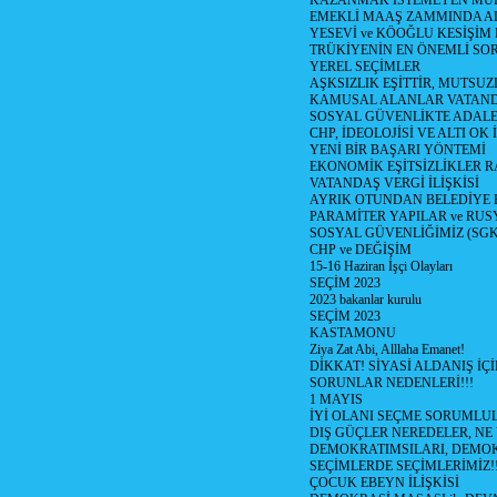
KAZANMAK İSTEMEYEN MU
EMEKLİ MAAŞ ZAMMINDA A
YESEVİ ve KÖOĞLU KESİŞİM
TRÜKİYENİN EN ÖNEMLİ SO
YEREL SEÇİMLER
AŞKSIZLIK EŞİTTİR, MUTSUZ
KAMUSAL ALANLAR VATAND
SOSYAL GÜVENLİKTE ADALE
CHP, İDEOLOJİSİ VE ALTI OK 
YENİ BİR BAŞARI YÖNTEMİ
EKONOMİK EŞİTSİZLİKLER 
VATANDAŞ VERGİ İLİŞKİSİ
AYRIK OTUNDAN BELEDİYE
PARAMİTER YAPILAR ve RUS
SOSYAL GÜVENLİĞİMİZ (SGK
CHP ve DEĞİŞİM
15-16 Haziran İşçi Olayları
SEÇİM 2023
2023 bakanlar kurulu
SEÇİM 2023
KASTAMONU
Ziya Zat Abi, Alllaha Emanet!
DİKKAT! SİYASİ ALDANIŞ İÇİ
SORUNLAR NEDENLERİ!!!
1 MAYIS
İYİ OLANI SEÇME SORUMLU
DIŞ GÜÇLER NEREDELER, NE
DEMOKRATIMSILARI, DEMOK
SEÇİMLERDE SEÇİMLERİMİZ!
ÇOCUK EBEYN İLİŞKİSİ