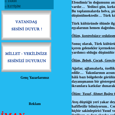
::
TARİH
Efendimiz’in doğumunu anlat
::
İLETİŞİM
vardır… Yedinci gün, kırkın
Bu toplanmalarda helva, pid
düşünülmektedir… Türk kü
Türk kültüründe ölümle ilgi
eşyalarının hemen dağıtılm
Ölüm, kontrolsüzce vedalaş
Sonuç olarak, Türk kültürün
içeren gelenekler içermekte
yardımcı olduğu düşünülü
Ölüm, Bebek, Çocuk, Gençler
Ağıtlar, ağlamalarla, özell
edilir… Yakınlarının acısını
hâlâ bazı bölgelerde görülür
Genç Yazarlarımız
dayanışmanın bir göstergesi
ikramlara katkılar dunarak 
Ölüm: Yusuf, Ahmet Buğra G
Ateş düştüğü yeri yakar deyi
Reklam
hafifletilir bilmiyorum.. Cen
hiçbir sakinleştirici Yusuf
iletiliyor, eş dost akraba a