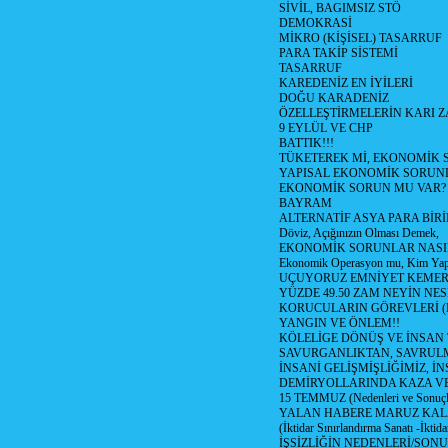
SİVİL, BAGIMSIZ STÖ
DEMOKRASİ
MİKRO (KİŞİSEL) TASARRUF
PARA TAKİP SİSTEMİ
TASARRUF
KAREDENİZ EN İYİLERİ
DOĞU KARADENİZ
ÖZELLEŞTİRMELERİN KARI Z
9 EYLÜL VE CHP
BATTIK!!!
TÜKETEREK Mİ, EKONOMİK 
YAPISAL EKONOMİK SORUN
EKONOMİK SORUN MU VAR?
BAYRAM
ALTERNATİF ASYA PARA BİRİ
Döviz, Açığınızın Olması Demek,
EKONOMİK SORUNLAR NASIL
Ekonomik Operasyon mu, Kim Yap
UÇUYORUZ EMNİYET KEMERİN
YÜZDE 49.50 ZAM NEYİN NES
KORUCULARIN GÖREVLERİ (Polis
YANGIN VE ÖNLEM!!
KÖLELİGE DÖNÜŞ VE İNSAN 
SAVURGANLIKTAN, SAVRULM
İNSANİ GELİŞMİŞLİĞİMİZ, İ
DEMİRYOLLARINDA KAZA V
15 TEMMUZ (Nedenleri ve Sonuçl
YALAN HABERE MARUZ KA
(İktidar Sınırlandırma Sanatı -İktida
İŞSİZLİĞİN NEDENLERİ/SON