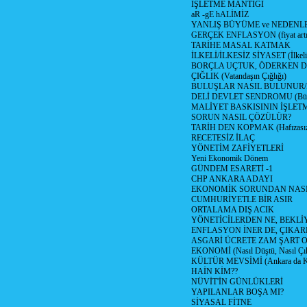
İŞLETME MANTIĞI
aR -gE hALİMİZ
YANLIŞ BÜYÜME ve NEDENLE
GERÇEK ENFLASYON (fiyat artış
TARİHE MASAL KATMAK
İLKELİ/İLKESİZ SİYASET (İlkeli/
BORÇLA UÇTUK, ÖDERKEN D
ÇIĞLIK (Vatandaşın Çığlığı)
BULUŞLAR NASIL BULUNUR
DELİ DEVLET SENDROMU (Büyük
MALİYET BASKISININ İŞLE
SORUN NASIL ÇÖZÜLÜR?
TARİH DEN KOPMAK (Hafızasız
RECETESİZ İLAÇ
YÖNETİM ZAFİYETLERİ
Yeni Ekonomik Dönem
GÜNDEM ESARETİ -1
CHP ANKARA ADAYI
EKONOMİK SORUNDAN NASIL
CUMHURİYETLE BİR ASIR
ORTALAMA DIŞ ACIK
YÖNETİCİLERDEN NE, BEKLİ
ENFLASYON İNER DE, ÇIKA
ASGARİ ÜCRETE ZAM ŞART O
EKONOMİ (Nasıl Düştü, Nasıl Çı
KÜLTÜR MEVSİMİ (Ankara da Kül
HAİN KİM??
NÜVİT'İN GÜNLÜKLERİ
YAPILANLAR BOŞA MI?
SİYASAL FİTNE