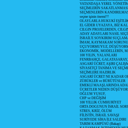
VATANDAŞA YEREL YÖNETİ
SEÇİMLERİN SAKATLANMASI
SEÇMENLERİN KANDIRILMAS
seçme işinin önemi!!!
OLAYLARLA HUKUKİ EŞİTLİK 
EL GİDER UYAZAYA, BİZ KAL
CILGIN PROJELERDEN, CILGIN
ADAY ADAYLARI NASIL SEÇİ
İSRAİL'E SOYKIRIM SUÇLAMA
İMAM, KAYMAKAM SORUN
UÇUYORMUYUZ, DÜŞÜYORM
EKONOMİK, MODELLERİN, MA
100 YILIN, YALANLARI
FENRBAHÇE, GALATASARAY,
ASGARİ ÜCRET, AŞIRI ÇALIŞ
SİYASETÇİ TANIMA VE SEÇME
SEÇİMLERE HAZIRLIK
ASGARİ ÜCRET NE KADAR OLM
ZÜBÜKLER ve BÜRÜTÜSLER
EMEKLİ MAAŞLARINDA ADA
ÜCRETLER NEDEN DÜŞÜYOR
OĞLUM YUSUF,
CHP ve DEĞİŞİM
100 YILLIK CUMHURİYET
ORTA DOGUNUN İSRAİL SO
STRES, KRİZ, ÖLÜM
FİLİSTİN, İSRAİL SAVAŞI
SURİYEDE SİHA İLE SALDIRI
TARIM KAMPÜSÜ (Bakap)