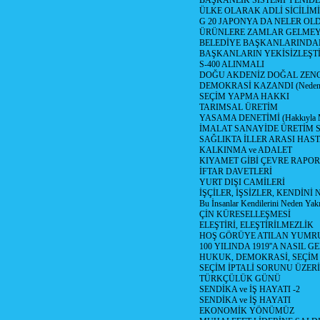
BAŞKANLIK SİSTEMİ YENİDE
ÜLKE OLARAK ADLİ SİCİLİM
G 20 JAPONYA DA NELER OLDU? 
ÜRÜNLERE ZAMLAR GELMEYE B
BELEDİYE BAŞKANLARINDAN
BAŞKANLARIN YEKİSİZLEŞTİ
S-400 ALINMALI
DOĞU AKDENİZ DOĞAL ZENG
DEMOKRASİ KAZANDI (Neden D
SEÇİM YAPMA HAKKI
TARIMSAL ÜRETİM
YASAMA DENETİMİ (Hakkıyla Me
İMALAT SANAYİDE ÜRETİM
SAĞLIKTA İLLER ARASI HAS
KALKINMA ve ADALET
KIYAMET GİBİ ÇEVRE RAPO
İFTAR DAVETLERİ
YURT DIŞI CAMİLERİ
İŞÇİLER, İŞSİZLER, KENDİN
Bu İnsanlar Kendilerini Neden Yak
ÇİN KÜRESELLEŞMESİ
ELEŞTİRİ, ELEŞTİRİLMEZLİK
HOŞ GÖRÜYE ATILAN YUMR
100 YILINDA 1919''A NASIL G
HUKUK, DEMOKRASİ, SEÇİM
SEÇİM İPTALİ SORUNU ÜZER
TÜRKÇÜLÜK GÜNÜ
SENDİKA ve İŞ HAYATI -2
SENDİKA ve İŞ HAYATI
EKONOMİK YÖNÜMÜZ