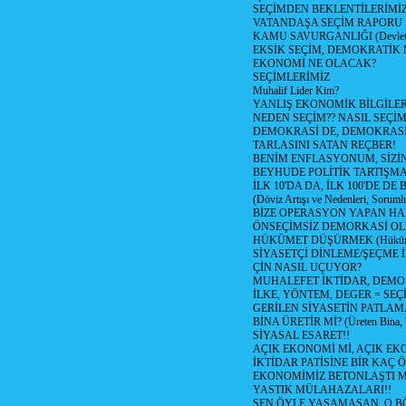
SEÇİMDEN BEKLENTİLERİMİZ
VATANDAŞA SEÇİM RAPORU
KAMU SAVURGANLIĞI (Devlet n
EKSİK SEÇİM, DEMOKRATİK 
EKONOMİ NE OLACAK?
SEÇİMLERİMİZ
Muhalif Lider Kim?
YANLIŞ EKONOMİK BİLGİLE
NEDEN SEÇİM?? NASIL SEÇİM
DEMOKRASİ DE, DEMOKRASİ
TARLASINI SATAN REÇBER!
BENİM ENFLASYONUM, SİZ
BEYHUDE POLİTİK TARTIŞMA
İLK 10'DA DA, İLK 100'DE D
(Döviz Artışı ve Nedenleri, Sorumlu
BİZE OPERASYON YAPAN HA
ÖNSEÇİMSİZ DEMORKASİ OL
HÜKÜMET DÜŞÜRMEK (Hükümet
SİYASETÇİ DİNLEME/ŞEÇME 
ÇİN NASIL UÇUYOR?
MUHALEFET İKTİDAR, DEMO
İLKE, YÖNTEM, DEGER = SEÇ
GERİLEN SİYASETİN PATLAM
BİNA ÜRETİR Mİ? (Üreten Bina, 
SİYASAL ESARET!!
AÇIK EKONOMİ Mİ, AÇIK EK
İKTİDAR PATİSİNE BİR KAÇ Ö
EKONOMİMİZ BETONLAŞTI M
YASTIK MÜLAHAZALARI!!
SEN ÖYLE YAŞAMASAN, O B