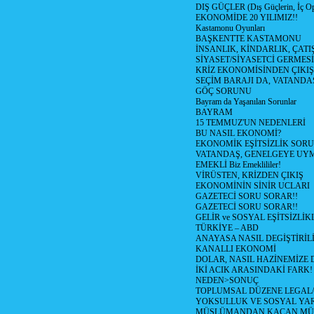
DIŞ GÜÇLER (Dış Güçlerin, İç O
EKONOMİDE 20 YILIMIZ!!
Kastamonu Oyunları
BAŞKENTTE KASTAMONU
İNSANLIK, KİNDARLIK, ÇATI
SİYASET/SİYASETCİ GERMESİ
KRİZ EKONOMİSİNDEN ÇIKIŞ
SEÇİM BARAJI DA, VATANDAŞ
GÖÇ SORUNU
Bayram da Yaşanılan Sorunlar
BAYRAM
15 TEMMUZ'UN NEDENLERİ
BU NASIL EKONOMİ?
EKONOMİK EŞİTSİZLİK SOR
VATANDAŞ, GENELGEYE UY
EMEKLİ Biz Emeklililer!
VİRÜSTEN, KRİZDEN ÇIKIŞ
EKONOMİNİN SİNİR UCLARI
GAZETECİ SORU SORAR!!
GAZETECİ SORU SORAR!!
GELİR ve SOSYAL EŞİTSİZLİK
TÜRKİYE – ABD
ANAYASA NASIL DEGİŞTİRİL
KANALLI EKONOMİ
DOLAR, NASIL HAZİNEMİZE D
İKİ ACIK ARASINDAKİ FARK!
NEDEN>SONUÇ
TOPLUMSAL DÜZENE LEGAL/
YOKSULLUK VE SOSYAL Y
MÜSLÜMANDAN KAÇAN MÜ