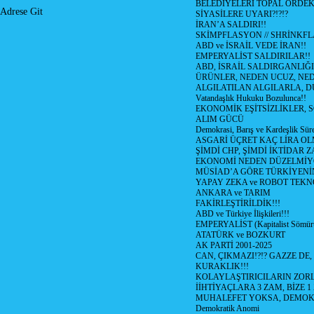
BELEDİYELERİ TOPAL ÖRDE
Adrese Git
SİYASİLERE UYARI?!?!?
İRAN’A SALDIRI!!
SKİMPFLASYON // SHRİNKF
ABD ve İSRAİL VEDE İRAN!!
EMPERYALİST SALDIRILAR!!
ABD, İSRAİL SALDIRGANLIĞI
ÜRÜNLER, NEDEN UCUZ, NED
ALGILATILAN ALGILARLA, D
Vatandaşlık Hukuku Bozulunca!!
EKONOMİK EŞİTSİZLİKLER, 
ALIM GÜCÜ
Demokrasi, Barış ve Kardeşlik Süre
ASGARİ ÜÇRET KAÇ LİRA OL
ŞİMDİ CHP, ŞİMDİ İKTİDAR Z
EKONOMİ NEDEN DÜZELMİY
MÜSİAD’A GÖRE TÜRKİYENİ
YAPAY ZEKA ve ROBOT TEKN
ANKARA ve TARIM
FAKİRLEŞTİRİLDİK!!!
ABD ve Türkiye İlişkileri!!!
EMPERYALİST (Kapitalist Sömü
ATATÜRK ve BOZKURT
AK PARTİ 2001-2025
CAN, ÇIKMAZI!?!? GAZZE DE,
KURAKLIK!!!
KOLAYLAŞTIRICILARIN ZORL
İİHTİYAÇLARA 3 ZAM, BİZE 1
MUHALEFET YOKSA, DEMOK
Demokratik Anomi