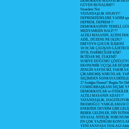
DEMOKRASİ MASASI ile DEV
GÜVEN BUNALIMI!!!
Siyasilere Not
VATANDAŞLIK SINAVI!!!
DEPREMZEDELERE YADIM için
DEPREM, DEPREM !!
DEMOKRASİNİN TEMELİ, GÜÇ
MEDYAMIZIN HALİ!!??
ALTILI MASANIN, ALTINI D
ADİL, DÜZENE NE OLDU?
EBEVEYN ÇOCUK İLİŞKİSİ
10 OCAK ÇALIŞAN GAZETEC
SİVİL DARBECİLER KİM?
İKTİDAR MI, ÜLKEMİ?
SURİYE DÜĞÜMÜ ÇÖZÜLÜY
EKONOMİK UÇUŞLAR DÜŞME
ZENGİN SAYISI İKİ, FAKİR S
ÇIKARILMIŞ SORUNLAR, YA
SEÇİMDEN SONRAYA ERTEL
27 Aralığın Önemi!! Bugün Ne Ol
CUMHURBAŞKANI SEÇME YA
DEMOKRATLAR ve ÖTEKİLER
ALTILI MASANIN ADAYI !!
VATANDAŞLIK, DAGITILIYOR
İMAMOĞLU YARGILAMASI Ü
ENERJİDE DEVRİM GİBİ GEL
BEBEK GELİNLER, DİN İSTİS
SİYASAL NİTELİK SORUNUM
EN ÇOK YAZDIĞIM KONULA
YENİ ANAYASA TASLAGI Altılı