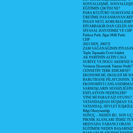
SOSYALLEŞME, SOSYALLEŞ
EĞİTİMİN ÇIKTISI NE?
PARA KÜLTÜRÜ OLMAYANLA
ÜRETİME DAYANMAYAN REF
İNSAN NEYİ, KORUMALIDIR?
DİYARBAKIR DAN GELEN AN
SİYASAL HAYATIMIZ VE CHP
Parksız Park, Ilgaz Milli Parkı
CHP
2023 DEN, 2003’E
ZAM SAĞANAĞININ PİYASAY
Toplu Taşımada Ücret Adaleti
AK PARTİNİN ALTIN CAGI
SURİYE VE DOGU AKDENİZ 
Verimsiz Ekonomik Yatırım Nedir?
CENNETİN TERK EDİLMESİ!!
EKONOMİ Mİ, EKOLOJİ Mİ 
BARUTHANE PİLAVCISININ, 
EKONOMİYİ CANLANDIRMANI
SARHOŞLARIN SESSİZLİĞİ/İNİ
ENFLASYON NEDENLERİ?
YİNE Mİ PARA/FAİZ OYUNU?
VATANDAŞDAN DÜŞMAN Y
VATANDAŞ, DEVLET İLİŞKİLE
Bilgi Okuryazarlığı
SONUÇ – NEDEN BU, SON UÇ
PİKNİK ALANLARI TEMİZ TU
MEDYADA YABANCI ORANI
EGİTİMDE NEDEN BAŞARISIZ