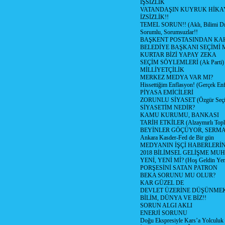
İŞSİZLİK
VATANDAŞIN KUYRUK HİKA
İZSİZLİK!!
TEMEL SORUN!! (Aklı, Bilimi Dı
Sorumlu, Sorumsuzlar!!
BAŞKENT POSTASINDAN K
BELEDİYE BAŞKANI SEÇİMİ 
KURTAR BİZİ YAPAY ZEKA
SEÇİM SÖYLEMLERİ (Ak Parti)
MİLLİYETÇİLİK
MERKEZ MEDYA VAR MI?
Hissettiğim Enflasyon! (Gerçek En
PİYASA EMİCİLERİ
ZORUNLU SİYASET (Özgür Seç
SİYASETİM NEDİR?
KAMU KURUMU, BANKASI
TARİH ETKİLER (Alzaymırlı Topl
BEYİNLER GÖÇÜYOR, SERM
Ankara Kasder-Fed de Bir gün
MEDYANIN İŞÇİ HABERLERİ
2018 BİLİMSEL GELİŞME MU
YENİ, YENİ Mİ? (Hoş Geldin Yeni
PORŞESİNİ SATAN PATRON
BEKA SORUNU MU OLUR?
KAR GÜZEL DE
DEVLET ÜZERİNE DÜŞÜNME
BİLİM, DÜNYA VE BİZ!!
SORUN ALGI AKLI
ENERJİ SORUNU
Doğu Ekspresiyle Kars’a Yolculuk