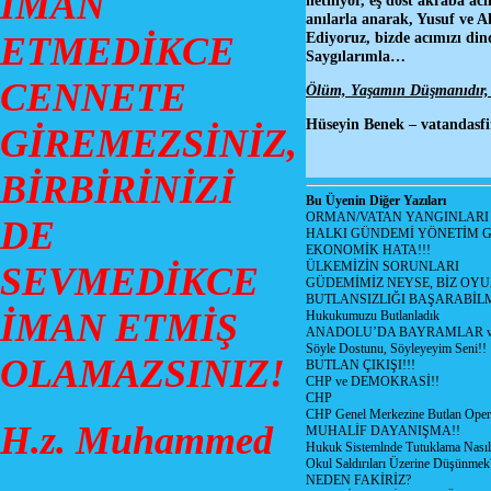
İMAN
anılarla anarak, Yusuf ve 
Ediyoruz, bizde acımızı din
ETMEDİKCE
Saygılarımla…
CENNETE
Ölüm, Yaşamın Düşmanıdır,
Hüseyin Benek – vatandasfi
GİREMEZSİNİZ,
BİRBİRİNİZİ
Bu Üyenin Diğer Yazıları
ORMAN/VATAN YANGINLARI !
DE
HALKI GÜNDEMİ YÖNETİM G
EKONOMİK HATA!!!
ÜLKEMİZİN SORUNLARI
SEVMEDİKCE
GÜDEMİMİZ NEYSE, BİZ OYU
BUTLANSIZLIĞI BAŞARABİLM
İMAN ETMİŞ
Hukukumuzu Butlanladık
ANADOLU’DA BAYRAMLAR ve
Söyle Dostunu, Söyleyeyim Seni!!
OLAMAZSINIZ!
BUTLAN ÇIKIŞI!!!
CHP ve DEMOKRASİ!!
CHP
CHP Genel Merkezine Butlan Oper
H.z. Muhammed
MUHALİF DAYANIŞMA!!
Hukuk Sistemlnde Tutuklama Nasıl
Okul Saldırıları Üzerine Düşünmek
NEDEN FAKİRİZ?