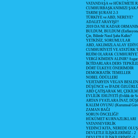
VATANDAŞA ve HÜKÜMETE R
CUMHURBAŞKANIMIZI ŞAK
TARIM ŞURASI 2-3
TÜRKİYE ve ABD, NEREYE?
ADALET ARAYIŞI!!
2019 DA NE KADAR ORMANIM
BULDUM, BULDUM (Enflasyona 
Çin, Bilimle Nasıl Şaha Kalktı?
YETKİSİZ, SORUMLULAR
ABD, AKLIMIZLA ALAY EDİYO
CUMHURİYETİ VE ATATÜRK’
REJİM OLARAK CUMHURİYE
VERGİ KİMDEN ALINIR? Asgari 
İKTİDARLARA DERS TEPKİLE
DÖRT ÜLKEYE ÖNERİMDİR
DEMOKRATİK TEMELLER
NOBEL ÖDÜLLERİ
VEJETARYEN VEGAN BESLE
DÜŞÜNCE ve İFADE ÖZGÜRL
ABD ÇATIŞARAK MI, ÇEKİLME
EVLİLİK EHLİYETİ (Evlilik de Sor
ARTAN FYATLARA İNAT, DÜ
KALEM OYUNU (Kurumsal Güvenil
ZAMAN BAĞI
SORUN ÖNCELİĞİ!
HÜKÜMET KURNAZLIKLARI
VATANSEVERLİK
YEDİNCİ KITA, NEREDE OLU
DEVLETLE İLİŞKİLERİMİZ - 2
DEVLETLE İLİŞKİLERİMİZ -1