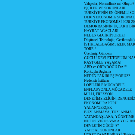
Vahşetler, Normalimiz mi, Oluyor?
İŞÇİLER VE SORUNLARI
TÜRKİYE’NİN EN ÖNEMLİ SO
DERİN EKONOMİK SORUNA
TÜRKİYE EKONOMİSİ 2020-20
DEMOKRASİNİN ÜÇ, ARTI Bİ
HAYRAT AĞAÇLARI
NEDEN GECİKİİYORUZ?
Düşünsel, Teknolojik, Gecikmişlikle
İSTİKLAL//BAĞIMSIZLIK MAR
TÖRE!!
Üretilmiş, Gündem
GÜÇLÜ DEVLET/TOPLUM NAS
RAST GELE YAŞAMA!!
ABD ve ORTADOĞU DA!?!
Korkuyla Baglama
NEDEN FAKİRLEŞİYORUZ?
Nedensiz İstifalar
LOBİLERLE MÜCADELE
ENFLASYONLA MÜCADELE
MİLLİ, EREZYON
DENETİMSİZLİGİN, DENGESİZ
EKONOMİ RAPORU
YALAN/GERÇEK
BUZLANMAYA, TUZLANMA
VATANDAŞLARA, YÖNETİME
NÜFUS VİRÜS/VAKA YOĞUN
DEVLETİN GÜCÜ!!??
YAPISAL SORUNLAR
ÜCRET ZAMMI HİLESİ (Fakirle