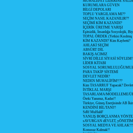
MUHALEFET LİDERİNE SALD
KURUMLARA GÜVEN
BİLGİ DEPOLARI
TOPLU YARGILAMA MI??
SEÇİM NASIL KAZANILIR??
SEÇİMİ KİM KAZANDI?
İÇERİK ÜRETME YARIŞI
Eşitsizlik, İnsanlığa Sosyolojik, Bi
TOPAL ÖRDEK (Yetkisi Kısılmış 
KİM KAZANDI? Kim Kaybetti?
AHLAKİ SEÇİM
ABSÜRT DİL
BAKIŞ ACIMIZ
SİVRİ DİLLE SİYASİ SÖYLEM!
LİDER KİTABI
SOSYAL SORUMLULUĞUMUZ!
PARA TAKİP SİSTEMİ
DEVLET NEDİR?
NEDEN MUHALİFİM!!??
Kim TASARRUF Yapacak? Devlet m
İSTİKLAL MARŞI
TASARLAMA/MODELLEME/Ü
Öteki Yanımız, Kadın!!
Türkiye, Güneş Enerjisinde AB İkin
KENDİNİ BİL/TANI!!
SıRf MuHaliF
YANLIŞ BORÇLANMA YÖNTEM
sAVURGAN dEVLET, yÖNETİM
SOSYAL MEDYA VE AHLAK!!!
Konusuz Kalmak!!