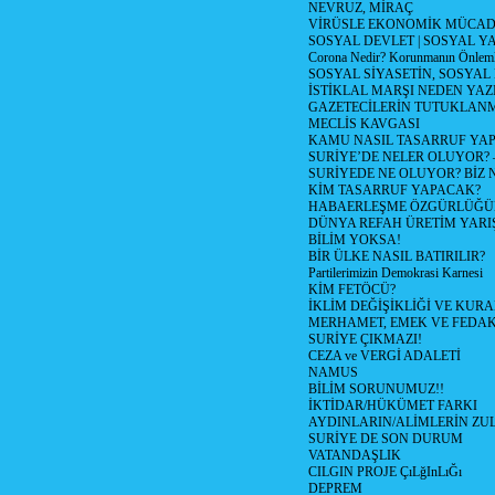
NEVRUZ, MİRAÇ
VİRÜSLE EKONOMİK MÜCAD
SOSYAL DEVLET | SOSYAL Y
Corona Nedir? Korunmanın Önlemle
SOSYAL SİYASETİN, SOSYAL
İSTİKLAL MARŞI NEDEN YAZI
GAZETECİLERİN TUTUKLAN
MECLİS KAVGASI
KAMU NASIL TASARRUF YAP
SURİYE’DE NELER OLUYOR? – 1
SURİYEDE NE OLUYOR? BİZ 
KİM TASARRUF YAPACAK?
HABAERLEŞME ÖZGÜRLÜĞÜN
DÜNYA REFAH ÜRETİM YARIŞ
BİLİM YOKSA!
BİR ÜLKE NASIL BATIRILIR?
Partilerimizin Demokrasi Karnesi
KİM FETÖCÜ?
İKLİM DEĞİŞİKLİĞİ VE KURA
MERHAMET, EMEK VE FEDA
SURİYE ÇIKMAZI!
CEZA ve VERGİ ADALETİ
NAMUS
BİLİM SORUNUMUZ!!
İKTİDAR/HÜKÜMET FARKI
AYDINLARIN/ALİMLERİN ZUL
SURİYE DE SON DURUM
VATANDAŞLIK
CILGIN PROJE ÇıLğInLıĞı
DEPREM