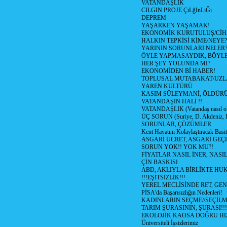
VATANDAŞLIK
CILGIN PROJE ÇıLğInLıĞı
DEPREM
YAŞARKEN YAŞAMAK!
EKONOMİK KURUTULUŞ/Cİ
HALKIN TEPKİSİ KİME/NEYE?
YARININ SORUNLARI NELER
ÖYLE YAPMASAYDIK, BÖYLE
HER ŞEY YOLUNDA MI?
EKONOMİDEN Bİ HABER!
TOPLUSAL MUTABAKAT/UZL
YAREN KÜLTÜRÜ
KASIM SÜLEYMANİ, ÖLDÜR
VATANDAŞIN HALİ !!
VATANDAŞLIK (Vatandaş nasıl ol
ÜÇ SORUN (Suriye, D. Akdeniz, 
SORUNLAR, ÇÖZÜMLER
Kent Hayatını Kolaylaştıracak Basi
ASGARİ ÜCRET, ASGARİ GEÇ
SORUN YOK!! YOK MU?!
FİYATLAR NASIL İNER, NASI
ÇİN BASKISI
ABD, AKLIYLA BİRLİKTE HU
!!!EŞİTSİZLİK!!!
YEREL MECLİSİNDE RET, GEN
PİSA'da Başarısızlığın Nedenleri!
KADINLARIN SEÇME//SEÇİL
TARIM ŞURASININ, ŞURASI!!!
EKOLOJİK KAOSA DOĞRU HI
Üniversiteli İşsizlerimiz