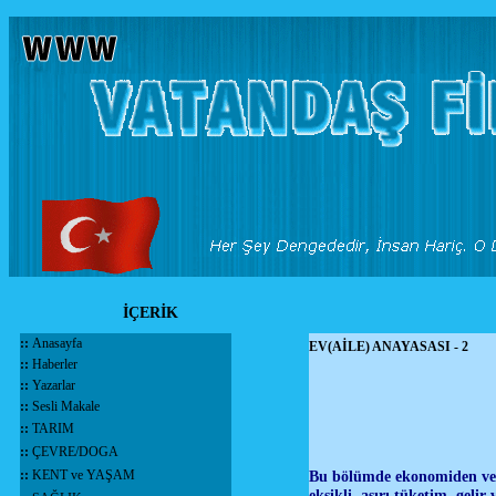
İÇERİK
::
Anasayfa
EV(AİLE) ANAYASASI - 2
::
Haberler
::
Yazarlar
::
Sesli Makale
::
TARIM
::
ÇEVRE/DOGA
::
KENT ve YAŞAM
Bu bölümde ekonomiden ve 
eksikli, aşırı tüketim, geli