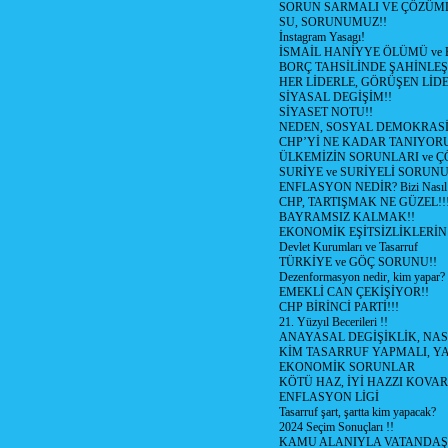
SORUN SARMALI VE ÇÖZÜML
SU, SORUNUMUZ!!
İnstagram Yasagı!
İSMAİL HANİYYE ÖLÜMÜ ve
BORÇ TAHSİLİNDE ŞAHİNLEŞ
HER LİDERLE, GÖRÜŞEN LİDE
SİYASAL DEGİŞİM!!
SİYASET NOTU!!
NEDEN, SOSYAL DEMOKRASİ
CHP’Yİ NE KADAR TANIYOR
ÜLKEMİZİN SORUNLARI ve 
SURİYE ve SURİYELİ SORUN
ENFLASYON NEDİR? Bizi Nasıl E
CHP, TARTIŞMAK NE GÜZEL!!
BAYRAMSIZ KALMAK!!
EKONOMİK EŞİTSİZLİKLERİN
Devlet Kurumları ve Tasarruf
TÜRKİYE ve GÖÇ SORUNU!!
Dezenformasyon nedir, kim yapar?
EMEKLİ CAN ÇEKİŞİYOR!!
CHP BİRİNCİ PARTİ!!!
21. Yüzyıl Becerileri !!
ANAYASAL DEGİŞİKLİK, NAS
KİM TASARRUF YAPMALI, YA
EKONOMİK SORUNLAR
KÖTÜ HAZ, İYİ HAZZI KOVAR?
ENFLASYON LİGİ
Tasarruf şart, şartta kim yapacak?
2024 Seçim Sonuçları !!
KAMU ALANIYLA VATANDAŞ