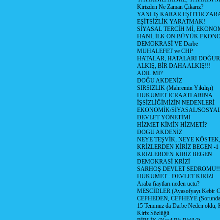
Kirizden Ne Zaman Çıkarız?
YANLIŞ KARAR EŞİTTİR ZARA
EŞİTSİZLİK YARATMAK!
SİYASAL TERCİH Mİ, EKONO
HANİ, İLK ON BÜYÜK EKON
DEMOKRASİ VE Darbe
MUHALEFET ve CHP
HATALAR, HATALARI DOĞUR
ALKIŞ, BİR DAHA ALKIŞ!!!
ADİL Mİ?
DOĞU AKDENİZ
SIRSIZLIK (Mahremin Yıkılışı)
HÜKÜMET İCRAATLARINA
İŞSİZLİĞİMİZİN NEDENLERİ
EKONOMİK/SİYASAL/SOSYA
DEVLET YÖNETİMİ
HİZMET KİMİN HİZMETİ?
DOGU AKDENİZ
NEYE TEŞVİK, NEYE KÖSTEK
KRİZLERDEN KİRİZ BEGEN -1
KRİZLERDEN KİRİZ BEGEN
DEMOKRASİ KRİZİ
SARHOŞ DEVLET SEDROMU!!
HÜKÜMET - DEVLET KİRİZİ
Araba fiaytları neden uctu?
MESCİDLER (Ayasofyayı Kebir C
CEPHEDEN, CEPHEYE (Sorundan
15 Temmuz da Darbe Neden oldu, 
Kiriz Sözlüğü