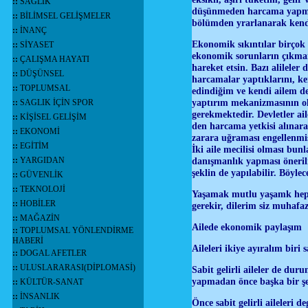
::
SAĞLIK
düşünmeden harcama yapma a
::
BİLİMSEL GELİŞMELER
bölümden yrarlanarak kendi
::
İNANÇ
Ekonomik sıkıntılar birçok 
::
SİYASET
ekonomik sorunların çıkmam
::
ÇALIŞMA HAYATI
hareket etsin. Bazı alileler 
::
DÜŞÜNSEL
harcamalar yaptıklarını, ke
::
TOPLUMSAL
edindiğim ve kendi ailem d
yaptırım mekanizmasının ol
::
SAGLIK İÇİN SPOR
gerekmektedir. Devletler ai
::
KİŞİSEL GELİŞİM
den harcama yetkisi alınara
::
EKONOMİ
zarara uğraması engellenmiş 
::
EGİTİM
İki aile mecilisi olması bun
::
YARGIDAN
danışmanlık yapması önerilir
şeklin de yapılabilir. Böyle
::
GÜVENLİK
::
TEKNOLOJİ
Yaşamak mutlu yaşamk hepi
::
HOBİLER
gerekir, dilerim siz muhafa
::
MAĞAZİN
Ailede ekonomik paylaşım
::
TOPLUMSAL YÖNLENDİRME
HABERİ
Aileleri ikiye ayıralım biri 
::
DOGAL AFETLER
::
ULUSLARARASI(DİPLOMASİ)
Sabit gelirli aileler de dur
yapmadan önce başka bir şe
::
KÜLTÜR-SANAT
::
İNSANLIK
Önce sabit gelirli aileleri d