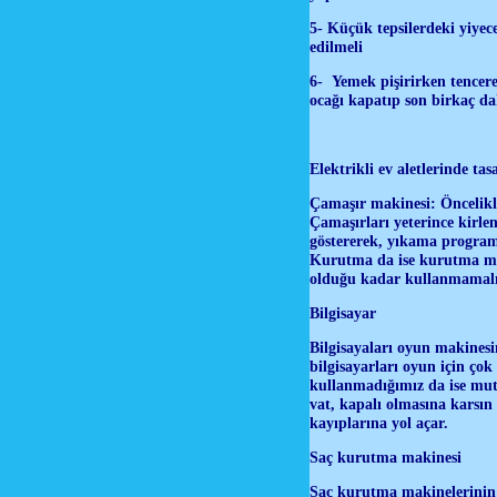
5- Küçük tepsilerdeki yiyec
edilmeli
6- Yemek pişirirken tencere
ocağı kapatıp son birkaç da
Elektrikli ev aletlerinde tas
Çamaşır makinesi: Öncelikle
Çamaşırları yeterince kirl
göstererek, yıkama programl
Kurutma da ise kurutma ma
olduğu kadar kullanmamalı
Bilgisayar
Bilgisayaları oyun makinesi
bilgisayarları oyun için ço
kullanmadığımız da ise mutl
vat, kapalı olmasına karsın 
kayıplarına yol açar.
Saç kurutma makinesi
Saç kurutma makinelerinin y