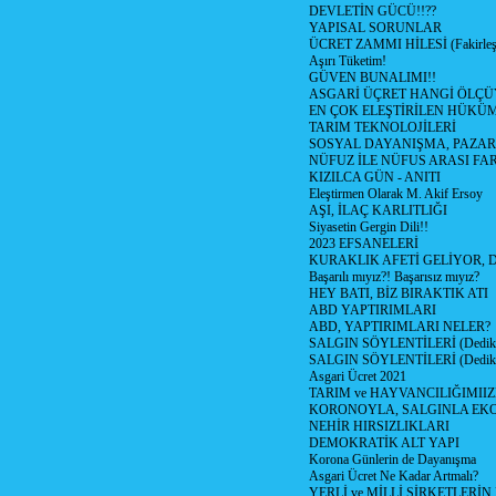
DEVLETİN GÜCÜ!!??
YAPISAL SORUNLAR
ÜCRET ZAMMI HİLESİ (Fakirle
Aşırı Tüketim!
GÜVEN BUNALIMI!!
ASGARİ ÜÇRET HANGİ ÖLÇÜ
EN ÇOK ELEŞTİRİLEN HÜKÜ
TARIM TEKNOLOJİLERİ
SOSYAL DAYANIŞMA, PAZAR
NÜFUZ İLE NÜFUS ARASI FA
KIZILCA GÜN - ANITI
Eleştirmen Olarak M. Akif Ersoy
AŞI, İLAÇ KARLITLIĞI
Siyasetin Gergin Dili!!
2023 EFSANELERİ
KURAKLIK AFETİ GELİYOR, 
Başarılı mıyız?! Başarısız mıyız?
HEY BATI, BİZ BIRAKTIK ATI
ABD YAPTIRIMLARI
ABD, YAPTIRIMLARI NELER?
SALGIN SÖYLENTİLERİ (Dediko
SALGIN SÖYLENTİLERİ (Dediko
Asgari Ücret 2021
TARIM ve HAYVANCILIĞIMII
KORONOYLA, SALGINLA EK
NEHİR HIRSIZLIKLARI
DEMOKRATİK ALT YAPI
Korona Günlerin de Dayanışma
Asgari Ücret Ne Kadar Artmalı?
YERLİ ve MİLLİ ŞİRKETLERİ