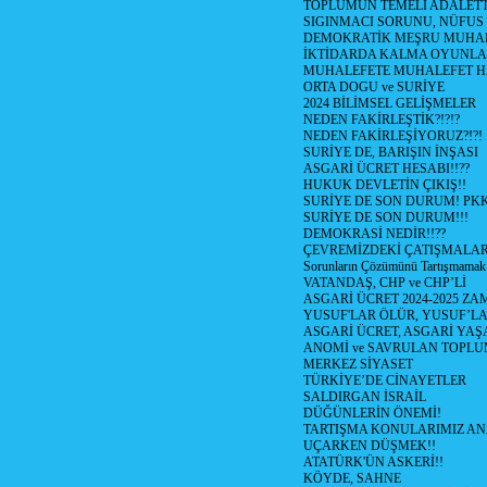
TOPLUMUN TEMELİ ADALETTİ
SIGINMACI SORUNU, NÜFUS
DEMOKRATİK MEŞRU MUHAL
İKTİDARDA KALMA OYUNLA
MUHALEFETE MUHALEFET H
ORTA DOGU ve SURİYE
2024 BİLİMSEL GELİŞMELER
NEDEN FAKİRLEŞTİK?!?!?
NEDEN FAKİRLEŞİYORUZ?!?!
SURİYE DE, BARIŞIN İNŞASI
ASGARİ ÜCRET HESABI!!??
HUKUK DEVLETİN ÇIKIŞ!!
SURİYE DE SON DURUM! PK
SURİYE DE SON DURUM!!!
DEMOKRASİ NEDİR!!??
ÇEVREMİZDEKİ ÇATIŞMALAR (S
Sorunların Çözümünü Tartışmamak
VATANDAŞ, CHP ve CHP’Lİ
ASGARİ ÜCRET 2024-2025 Z
YUSUF'LAR ÖLÜR, YUSUF’LA
ASGARİ ÜCRET, ASGARİ YAŞ
ANOMİ ve SAVRULAN TOPLU
MERKEZ SİYASET
TÜRKİYE’DE CİNAYETLER
SALDIRGAN İSRAİL
DÜĞÜNLERİN ÖNEMİ!
TARTIŞMA KONULARIMIZ AN
UÇARKEN DÜŞMEK!!
ATATÜRK'ÜN ASKERİ!!
KÖYDE, SAHNE