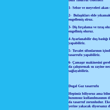
1- Sebze ve meyveleri akan 
2- Bulaşıkları elde yıkama
engellemiş olruz.
3- Diş fırçalama ve tıraş o
engellmiş oluruz.
4-Ayarlanabilir duş baslığı
yapabiliriz.
5- Tuvalet sifonlarının için
tasarrufu yapabiliriz.
6- Çamaşır makinesini gerek
da çalıştırmak su zayine ne
sağlayabiliriz.
Dogal Gaz tasarrufu
Hepimiz biliyoruz ama bilm
luzumsuz kullanılmasının d
da tasarruf zorunludur. Eko
yerine yakacak diyorsanız d