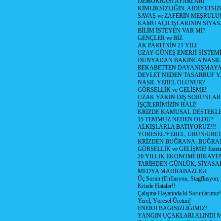
DEMOKRASİ AYARLARI
KİMLİKSİZLİĞİN, AİDİYETSİ
SAVAŞ ve ZAFERİN MEŞRUL
KAMU AÇILIŞLARININ SİYAS
BİLİM İSTEYEN VAR MI?
GENÇLER ve BİZ
AK PARTİ'NİN 21 YILI
UZAY GÜNEŞ ENERJİ SİSTEM
DÜNYADAN BAKINCA NASI
REKABETTEN DAYANIŞMAY
DEVLET NEDEN TASARRUF 
NASIL YEREL OLUNUR?
GÖRSELLİK ve GELİŞME!
UZAK YAKIN DIŞ SORUNLAR
İŞÇİLERİMİZİN HALİ!
KRİZDE KAMUSAL DESTEKL
15 TEMMUZ NEDEN OLDU?
ALKIŞLARLA BATIYORUZ!!!
YÖRESEL/YEREL, ÜRÜN/ÜRE
KRİZDEN BUĞRANA, BUĞRA
GÖRSELLİK ve GELİŞME! Estetik m
20 YILLIK EKONOMİ HİKAYEM
TARİHDEN GÜNLÜK, SİYASA
MEDYA MADRABAZLIĞI
Üç Sorun (Enflasyon, Stagflasyon,
Krizde Hatalar!!
Çalışma Hayatında ki Sorunlarımız!
Yerel, Yöresel Üretim!
ENERJİ BAGISIZLIĞIMIZ!
YANGIN UÇAKLARI ALINDI M