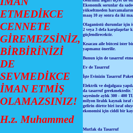
İMAN
Ekonomik sorunlar da sadece
yükseltmeden harcamalarımız
ETMEDİKCE
maaş 10 ay sonra da iki maa
CENNETE
Olaganüstü durumlar için i
2 veya 3 defa karşılaşırlar 
güçlendirecektir.
GİREMEZSİNİZ,
Kısacası aile bütcesi ister b
BİRBİRİNİZİ
yapmanız önerilir.
Bunun için de tasarruf etmek
DE
Ev de Tasarruf
SEVMEDİKCE
İşte Evinizin Tasarruf Paket
İMAN ETMİŞ
Elektrik ve doğalgaza yapıl
da tasarruf gerekmektedir. 
sayesinde aylık 300 - 400 TL
OLAMAZSINIZ!
milyon liralık kaynak israf 
gelirin dörtte biri israf olu
ekonomisi için ciddi bir ka
H.z. Muhammed
Mutfak da Tasarruf