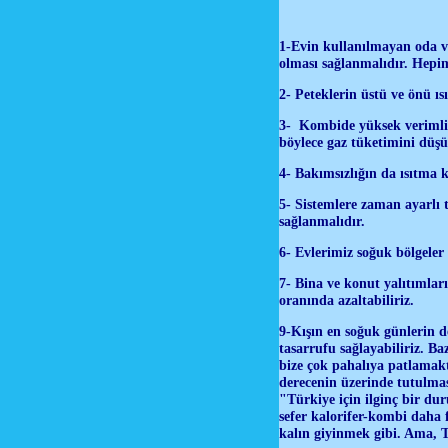
1-Evin kullanılmayan oda ve
olması sağlanmalıdır. Hepimi
2- Peteklerin üstü ve önü ıs
3- Kombide yüksek verimli o
böylece gaz tüketimini düşür
4- Bakımsızlığın da ısıtma
5- Sistemlere zaman ayarlı 
sağlanmalıdır.
6- Evlerimiz soğuk bölgeler 
7- Bina ve konut yalıtımları
oranında azaltabiliriz.
9-Kışın en soğuk günlerin d
tasarrufu sağlayabiliriz. Ba
bize çok pahalıya patlamakta
derecenin üzerinde tutulmas
"Türkiye için ilginç bir duru
sefer kalorifer-kombi daha f
kalın giyinmek gibi. Ama, T