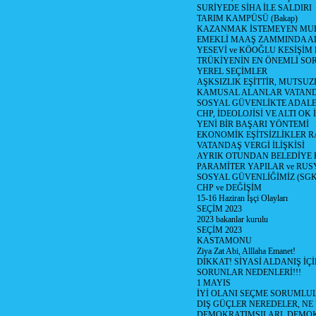
SURİYEDE SİHA İLE SALDIRI
TARIM KAMPÜSÜ (Bakap)
KAZANMAK İSTEMEYEN MU
EMEKLİ MAAŞ ZAMMINDA A
YESEVİ ve KÖOĞLU KESİŞİM
TRÜKİYENİN EN ÖNEMLİ SO
YEREL SEÇİMLER
AŞKSIZLIK EŞİTTİR, MUTSUZ
KAMUSAL ALANLAR VATAND
SOSYAL GÜVENLİKTE ADALE
CHP, İDEOLOJİSİ VE ALTI OK 
YENİ BİR BAŞARI YÖNTEMİ
EKONOMİK EŞİTSİZLİKLER 
VATANDAŞ VERGİ İLİŞKİSİ
AYRIK OTUNDAN BELEDİYE
PARAMİTER YAPILAR ve RUS
SOSYAL GÜVENLİĞİMİZ (SGK
CHP ve DEĞİŞİM
15-16 Haziran İşçi Olayları
SEÇİM 2023
2023 bakanlar kurulu
SEÇİM 2023
KASTAMONU
Ziya Zat Abi, Alllaha Emanet!
DİKKAT! SİYASİ ALDANIŞ İÇİ
SORUNLAR NEDENLERİ!!!
1 MAYIS
İYİ OLANI SEÇME SORUMLU
DIŞ GÜÇLER NEREDELER, NE
DEMOKRATIMSILARI, DEMOK