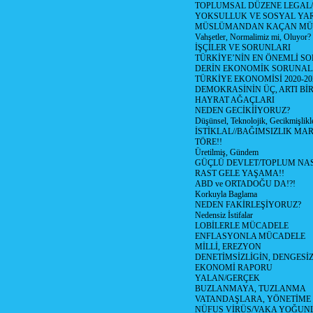
TOPLUMSAL DÜZENE LEGAL/
YOKSULLUK VE SOSYAL Y
MÜSLÜMANDAN KAÇAN MÜ
Vahşetler, Normalimiz mi, Oluyor?
İŞÇİLER VE SORUNLARI
TÜRKİYE’NİN EN ÖNEMLİ SO
DERİN EKONOMİK SORUNA
TÜRKİYE EKONOMİSİ 2020-20
DEMOKRASİNİN ÜÇ, ARTI Bİ
HAYRAT AĞAÇLARI
NEDEN GECİKİİYORUZ?
Düşünsel, Teknolojik, Gecikmişlikle
İSTİKLAL//BAĞIMSIZLIK MAR
TÖRE!!
Üretilmiş, Gündem
GÜÇLÜ DEVLET/TOPLUM NAS
RAST GELE YAŞAMA!!
ABD ve ORTADOĞU DA!?!
Korkuyla Baglama
NEDEN FAKİRLEŞİYORUZ?
Nedensiz İstifalar
LOBİLERLE MÜCADELE
ENFLASYONLA MÜCADELE
MİLLİ, EREZYON
DENETİMSİZLİGİN, DENGESİZ
EKONOMİ RAPORU
YALAN/GERÇEK
BUZLANMAYA, TUZLANMA
VATANDAŞLARA, YÖNETİME
NÜFUS VİRÜS/VAKA YOĞUN