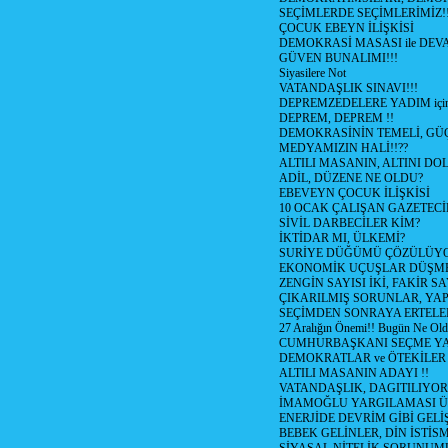
SEÇİMLERDE SEÇİMLERİMİZ!
ÇOCUK EBEYN İLİŞKİSİ
DEMOKRASİ MASASI ile DEV
GÜVEN BUNALIMI!!!
Siyasilere Not
VATANDAŞLIK SINAVI!!!
DEPREMZEDELERE YADIM için
DEPREM, DEPREM !!
DEMOKRASİNİN TEMELİ, GÜÇ
MEDYAMIZIN HALİ!!??
ALTILI MASANIN, ALTINI D
ADİL, DÜZENE NE OLDU?
EBEVEYN ÇOCUK İLİŞKİSİ
10 OCAK ÇALIŞAN GAZETEC
SİVİL DARBECİLER KİM?
İKTİDAR MI, ÜLKEMİ?
SURİYE DÜĞÜMÜ ÇÖZÜLÜY
EKONOMİK UÇUŞLAR DÜŞME
ZENGİN SAYISI İKİ, FAKİR S
ÇIKARILMIŞ SORUNLAR, YA
SEÇİMDEN SONRAYA ERTEL
27 Aralığın Önemi!! Bugün Ne Ol
CUMHURBAŞKANI SEÇME YA
DEMOKRATLAR ve ÖTEKİLER
ALTILI MASANIN ADAYI !!
VATANDAŞLIK, DAGITILIYOR
İMAMOĞLU YARGILAMASI Ü
ENERJİDE DEVRİM GİBİ GEL
BEBEK GELİNLER, DİN İSTİS