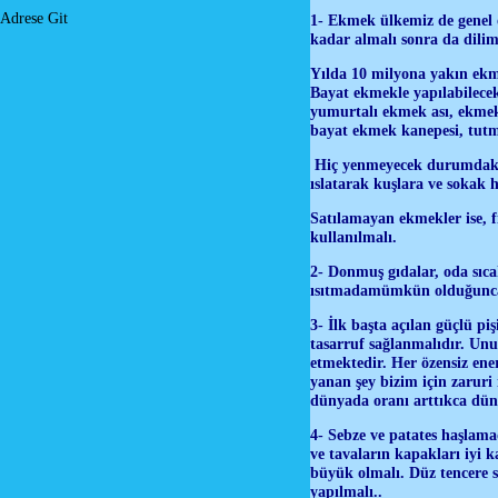
Adrese Git
1- Ekmek ülkemiz de genel o
kadar almalı sonra da dilim
Yılda 10 milyona yakın ekme
Bayat ekmekle yapılabilece
yumurtalı ekmek ası, ekmekl
bayat ekmek kanepesi, tutm
Hiç yenmeyecek durumdaki b
ıslatarak kuşlara ve sokak h
Satılamayan ekmekler ise, f
kullanılmalı.
2- Donmuş gıdalar, oda sıca
ısıtmadamümkün olduğunca m
3- İlk başta açılan güçlü p
tasarruf sağlanmalıdır. Unu
etmektedir. Her özensiz ener
yanan şey bizim için zaruri
dünyada oranı arttıkca dün
4- Sebze ve patates haşlama
ve tavaların kapakları iyi
büyük olmalı. Düz tencere s
yapılmalı..