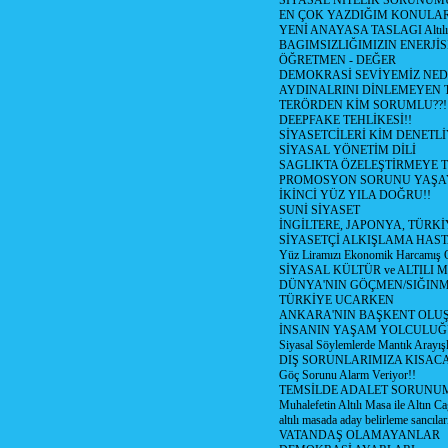
SİYASAL NİTELİK SORUNUM
EN ÇOK YAZDIĞIM KONULA
YENİ ANAYASA TASLAGI Altılı
BAGIMSIZLIĞIMIZIN ENERJİS
ÖĞRETMEN - DEĞER
DEMOKRASİ SEVİYEMİZ NED
AYDINALRINI DİNLEMEYEN
TERÖRDEN KİM SORUMLU??!
DEEPFAKE TEHLİKESİ!!
SİYASETCİLERİ KİM DENETL
SİYASAL YÖNETİM DİLİ
SAGLIKTA ÖZELEŞTİRMEYE T
PROMOSYON SORUNU YAŞA
İKİNCİ YÜZ YILA DOĞRU!!
SUNİ SİYASET
İNGİLTERE, JAPONYA, TÜRK
SİYASETÇİ ALKIŞLAMA HAST
Yüz Liramızı Ekonomik Harcamış 
SİYASAL KÜLTÜR ve ALTILI 
DÜNYA'NIN GÖÇMEN/SIĞIN
TÜRKİYE UCARKEN
ANKARA'NIN BAŞKENT OLU
İNSANIN YAŞAM YOLCULU
Siyasal Söylemlerde Mantık Arayışl
DIŞ SORUNLARIMIZA KISACA
Göç Sorunu Alarm Veriyor!!
TEMSİLDE ADALET SORUNUM
Muhalefetin Altılı Masa ile Altın Ca
altılı masada aday belirleme sancılar
VATANDAŞ OLAMAYANLAR