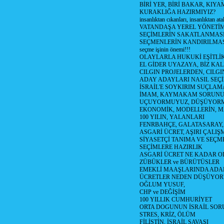
BİRİ YER, BİRİ BAKAR, KIYA
KURAKLIĞA HAZIRMIYIZ?
insanlıktan cıkanları, insanlıktan ata
VATANDAŞA YEREL YÖNETİ
SEÇİMLERİN SAKATLANMASI
SEÇMENLERİN KANDIRILMAS
seçme işinin önemi!!!
OLAYLARLA HUKUKİ EŞİTLİK 
EL GİDER UYAZAYA, BİZ KAL
CILGIN PROJELERDEN, CILGIN
ADAY ADAYLARI NASIL SEÇİ
İSRAİL'E SOYKIRIM SUÇLAMA
İMAM, KAYMAKAM SORUN
UÇUYORMUYUZ, DÜŞÜYORM
EKONOMİK, MODELLERİN, MA
100 YILIN, YALANLARI
FENRBAHÇE, GALATASARAY,
ASGARİ ÜCRET, AŞIRI ÇALIŞ
SİYASETÇİ TANIMA VE SEÇME
SEÇİMLERE HAZIRLIK
ASGARİ ÜCRET NE KADAR OLM
ZÜBÜKLER ve BÜRÜTÜSLER
EMEKLİ MAAŞLARINDA ADA
ÜCRETLER NEDEN DÜŞÜYOR
OĞLUM YUSUF,
CHP ve DEĞİŞİM
100 YILLIK CUMHURİYET
ORTA DOGUNUN İSRAİL SO
STRES, KRİZ, ÖLÜM
FİLİSTİN, İSRAİL SAVAŞI