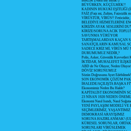
BİRLİK (Nasıl Bir Birlik?)
BÜYÜRKEN, KÜÇÜLMEK!!
KADININ HUKUKİ EŞİTLİĞİ (İsta
FAİZ (Faiz mi, Zulüm, Faizsizlik m
VİRÜSTÜR, VİRÜS!! Fetöcüdür, 
BELEDİYE HİZMETLERİNE E
KİRİZİN AYAK SESLERİNİ D
KİRİZE/SORUNA ACIK TOPL
SAVUNMA YÜRÜYOR
TARTIŞMALARDAN KAÇAN Sİ
SANATÇILARIN KAMUSAL S
SADECE KRİZ Mİ, VİRÜS MÜ
DURUMUMUZ NEDİR,?
Polis, Asker, Güvenlik Kuvvetleri 
İKTİDAR, MUHALEFET İLİŞKİ
ABD de Ne Oluyor, Neden Oluyor
DÖVİZ SORUNUMUZ
Sözün Doğrusunu Ayırt Edebilmek
SON EKONOMİK ÇÖZÜM PAK
İHALEDE/AÇILIŞTA BAŞKA F
Ekonomimiz Neden Bu Halde?
KAPİTALİST EKONOMİNİN S
23 NİSAN 1920 NEDEN ÖNEML
Ekonomi Nasıl Isındı, Nasıl Soğuta
YENİ PAYLAŞIM MODELİ VE
SEÇİMLERİMİZ, YAŞANTIMIZ
DEMOKRASİ ARAYIŞIMIZ
SORUNA HAZIRLANMAK! (U
KÜRESEL SORUNLAR, ORTAK
SORUNLARI VİRÜSLEMEK