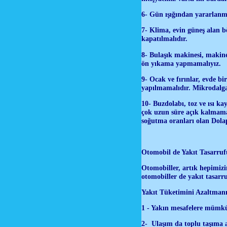
6- Gün ışığından yararlanma
7- Klima, evin güneş alan b
kapatılmalıdır.
8- Bulaşık makinesi, makine
ön yıkama yapmamalıyız.
9- Ocak ve fırınlar, evde bi
yapılmamalıdır. Mikrodalga 
10- Buzdolabı, toz ve ısı k
çok uzun süre açık kalmamal
soğutma oranları olan Dolap
Otomobil de Yakıt Tasarruf
Otomobiller, artık hepimizi
otomobiller de yakıt tasarr
Yakıt Tüketimini Azaltmanı
1 - Yakın mesafelere mümk
2- Ulaşım da toplu taşıma a