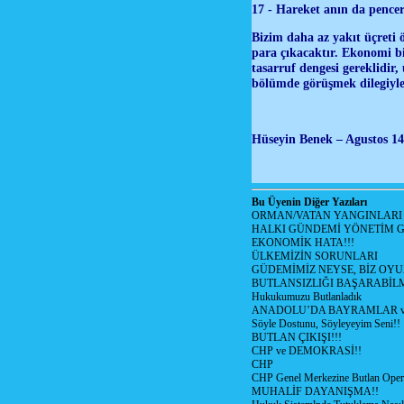
17 - Hareket anın da pencer
Bizim daha az yakıt üçreti
para çıkacaktır. Ekonomi bir
tasarruf dengesi gereklidir
bölümde görüşmek dilegiyle
Hüseyin Benek – Agustos 1
Bu Üyenin Diğer Yazıları
ORMAN/VATAN YANGINLARI !
HALKI GÜNDEMİ YÖNETİM G
EKONOMİK HATA!!!
ÜLKEMİZİN SORUNLARI
GÜDEMİMİZ NEYSE, BİZ OYU
BUTLANSIZLIĞI BAŞARABİLM
Hukukumuzu Butlanladık
ANADOLU’DA BAYRAMLAR ve
Söyle Dostunu, Söyleyeyim Seni!!
BUTLAN ÇIKIŞI!!!
CHP ve DEMOKRASİ!!
CHP
CHP Genel Merkezine Butlan Oper
MUHALİF DAYANIŞMA!!