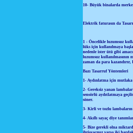
10- Büyük binalarda merkezî 
Elektrik faturasın da Tasar
1 - Öncelikle luzumsuz kull
lüks için kullanılmaya başla
nedenle ister ütü gibi amacı
luzumsuz kullanılmasının mu
zaman da para kazandırır, 
Bazı Tasarruf Yöntemleri
1- Aydınlatma için mutlaka t
2- Gereksiz yanan lambaları
sensörlü aydıtlatmaya geçil
söner.
3- Kirli ve tozlu lambaların 
4- Akıllı sayaç diye tanımla
5- Bize gerekli olna miktar
ihtişyacmız varsa iki bardak 