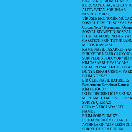
BİLGİ, AKIL, BİLİM YOKSA!
KORONAYLA BAŞA ÇIKAN TO
ALTTA YATAN SORUNLAR
NEVRUZ, MİRAÇ
VİRÜSLE EKONOMİK MÜCAD
SOSYAL DEVLET | SOSYAL Y
Corona Nedir? Korunmanın Önlemle
SOSYAL SİYASETİN, SOSYAL
İSTİKLAL MARŞI NEDEN YAZI
GAZETECİLERİN TUTUKLAN
MECLİS KAVGASI
KAMU NASIL TASARRUF YAP
SURİYE’DE NELER OLUYOR? – 1
SURİYEDE NE OLUYOR? BİZ 
KİM TASARRUF YAPACAK?
HABAERLEŞME ÖZGÜRLÜĞÜN
DÜNYA REFAH ÜRETİM YARIŞ
BİLİM YOKSA!
BİR ÜLKE NASIL BATIRILIR?
Partilerimizin Demokrasi Karnesi
KİM FETÖCÜ?
İKLİM DEĞİŞİKLİĞİ VE KURA
MERHAMET, EMEK VE FEDA
SURİYE ÇIKMAZI!
CEZA ve VERGİ ADALETİ
NAMUS
BİLİM SORUNUMUZ!!
İKTİDAR/HÜKÜMET FARKI
AYDINLARIN/ALİMLERİN ZUL
SURİYE DE SON DURUM