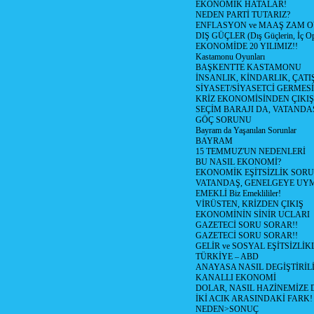
EKONOMİK HATALAR!
NEDEN PARTİ TUTARIZ?
ENFLASYON ve MAAŞ ZAM 
DIŞ GÜÇLER (Dış Güçlerin, İç O
EKONOMİDE 20 YILIMIZ!!
Kastamonu Oyunları
BAŞKENTTE KASTAMONU
İNSANLIK, KİNDARLIK, ÇATI
SİYASET/SİYASETCİ GERMESİ
KRİZ EKONOMİSİNDEN ÇIKIŞ
SEÇİM BARAJI DA, VATANDAŞ
GÖÇ SORUNU
Bayram da Yaşanılan Sorunlar
BAYRAM
15 TEMMUZ'UN NEDENLERİ
BU NASIL EKONOMİ?
EKONOMİK EŞİTSİZLİK SOR
VATANDAŞ, GENELGEYE UY
EMEKLİ Biz Emeklililer!
VİRÜSTEN, KRİZDEN ÇIKIŞ
EKONOMİNİN SİNİR UCLARI
GAZETECİ SORU SORAR!!
GAZETECİ SORU SORAR!!
GELİR ve SOSYAL EŞİTSİZLİK
TÜRKİYE – ABD
ANAYASA NASIL DEGİŞTİRİL
KANALLI EKONOMİ
DOLAR, NASIL HAZİNEMİZE D
İKİ ACIK ARASINDAKİ FARK!
NEDEN>SONUÇ