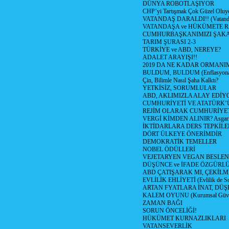
DÜNYA ROBOTLAŞIYOR
CHP’yi Tartışmak Çok Güzel Oluy
VATANDAŞ DARALDI!! (Vatandaş
VATANDAŞA ve HÜKÜMETE R
CUMHURBAŞKANIMIZI ŞAK
TARIM ŞURASI 2-3
TÜRKİYE ve ABD, NEREYE?
ADALET ARAYIŞI!!
2019 DA NE KADAR ORMANIM
BULDUM, BULDUM (Enflasyona 
Çin, Bilimle Nasıl Şaha Kalktı?
YETKİSİZ, SORUMLULAR
ABD, AKLIMIZLA ALAY EDİYO
CUMHURİYETİ VE ATATÜRK’
REJİM OLARAK CUMHURİYE
VERGİ KİMDEN ALINIR? Asgari 
İKTİDARLARA DERS TEPKİLE
DÖRT ÜLKEYE ÖNERİMDİR
DEMOKRATİK TEMELLER
NOBEL ÖDÜLLERİ
VEJETARYEN VEGAN BESLE
DÜŞÜNCE ve İFADE ÖZGÜRL
ABD ÇATIŞARAK MI, ÇEKİLME
EVLİLİK EHLİYETİ (Evlilik de Sor
ARTAN FYATLARA İNAT, DÜ
KALEM OYUNU (Kurumsal Güvenil
ZAMAN BAĞI
SORUN ÖNCELİĞİ!
HÜKÜMET KURNAZLIKLARI
VATANSEVERLİK