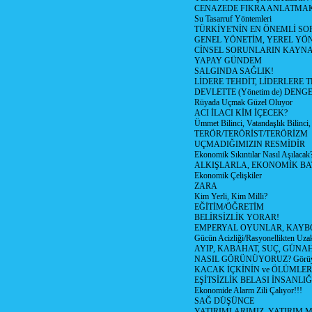
CENAZEDE FIKRA ANLATMA
Su Tasarruf Yöntemleri
TÜRKİYE'NİN EN ÖNEMLİ SO
GENEL YÖNETİM, YEREL YÖ
CİNSEL SORUNLARIN KAYN
YAPAY GÜNDEM
SALGINDA SAĞLIK!
LİDERE TEHDİT, LİDERLERE 
DEVLETTE (Yönetim de) DENGE
Rüyada Uçmak Güzel Oluyor
ACI İLACI KİM İÇECEK?
Ümmet Bilinci, Vatandaşlık Bilinci, 
TERÖR/TERÖRİST/TERÖRİZM
UÇMADIĞIMIZIN RESMİDİR
Ekonomik Sıkıntılar Nasıl Aşılacak
ALKIŞLARLA, EKONOMİK BAT
Ekonomik Çelişkiler
ZARA
Kim Yerli, Kim Milli?
EĞİTİM/ÖĞRETİM
BELİRSİZLİK YORAR!
EMPERYAL OYUNLAR, KAYB
Gücün Acizliği/Rasyonellikten Uzak
AYIP, KABAHAT, SUÇ, GÜNAH (
NASIL GÖRÜNÜYORUZ? Görüyo
KACAK İÇKİNİN ve ÖLÜMLER
EŞİTSİZLİK BELASI İNSANL
Ekonomide Alarm Zili Çalıyor!!!
SAĞ DÜŞÜNCE
YATIRIMLARIMIZ, YATIRIM M