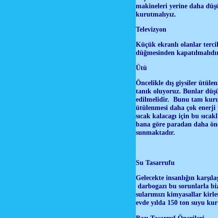
makineleri yerine daha düşük
kurutmalıyız.
Televizyon
Küçük ekranlı olanlar terci
düğmesinden kapatılmalıdır
Ütü
Öncelikle dış giysiler ütül
tanık oluyoruz. Bunlar düş
edilmelidir. Bunu tam kuru
ütülenmesi daha çok enerji 
sıcak kalacagı için bu sıcak
bana göre paradan daha önem
sunmaktadır.
Su Tasarrufu
Gelecekte insanlığın karşıla
darbogazı bu sorunlarla bi
sularımızı kimyasallar kirl
evde yılda 150 ton suyu k
Bazı Tasarruf Önerileri