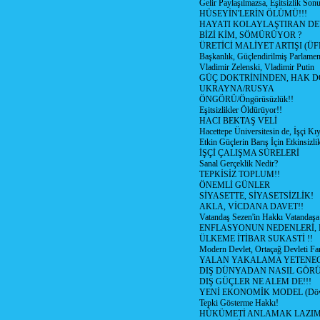
Gelir Paylaşılmazsa, Eşitsizlik Sonu
HÜSEYİN'LERİN ÖLÜMÜ!!!
HAYATI KOLAYLAŞTIRAN D
BİZİ KİM, SÖMÜRÜYOR ?
ÜRETİCİ MALİYET ARTIŞI (ÜF
Başkanlık, Güçlendirilmiş Parlamen
Vladimir Zelenski, Vladimir Putin
GÜÇ DOKTRİNİNDEN, HAK D
UKRAYNA/RUSYA
ÖNGÖRÜ/Öngörüsüzlük!!
Eşitsizlikler Öldürüyor!!
HACI BEKTAŞ VELİ
Hacettepe Üniversitesin de, İşçi Kıy
Etkin Güçlerin Barış İçin Etkinsizlik
İŞÇİ ÇALIŞMA SÜRELERİ
Sanal Gerçeklik Nedir?
TEPKİSİZ TOPLUM!!
ÖNEMLİ GÜNLER
SİYASETTE, SİYASETSİZLİK!
AKLA, VİCDANA DAVET!!
Vatandaş Sezen'in Hakkı Vatandaşa
ENFLASYONUN NEDENLERİ, N
ÜLKEME İTİBAR SUKASTİ !!
Modern Devlet, Ortaçağ Devleti Far
YALAN YAKALAMA YETENEG
DIŞ DÜNYADAN NASIL GÖR
DIŞ GÜÇLER NE ALEM DE!!!
YENİ EKONOMİK MODEL (Dövize
Tepki Gösterme Hakkı!
HÜKÜMETİ ANLAMAK LAZI