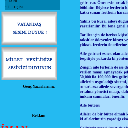
::
TARİH
geliri var. Önce evin ortak h
::
İLETİŞİM
bölünür. Böylece fertlerin k
katkı sunan fertlerin harca
Yalnız bu kural aileyi düğü
yararlanılır. Bu fona genel 
Tatiller için de herkes kişis
taksitler ödeyenler kirayı v
yüksek fertlerin önerilerine
Aile gelirleri esnek olan ai
tespitiyle yukarda ki yönte
Zengin aile ferlerin de ise 
verilen maaşı aşmayacak şekil
50,000 ila 100,000 lira gelir
ailelerin uyguladığı sistemi,
Genç Yazarlarımız
sunarlarsa ailede savurganlı
ortalma yönetici maaşı, daha
imkanı sunmaları önerilir.
Aile bütcesi
Aileler de bir bütce olmalı 
Reklam
ki ailelerimizin yaşadığı e
Gelirimiz asgari üçret de o