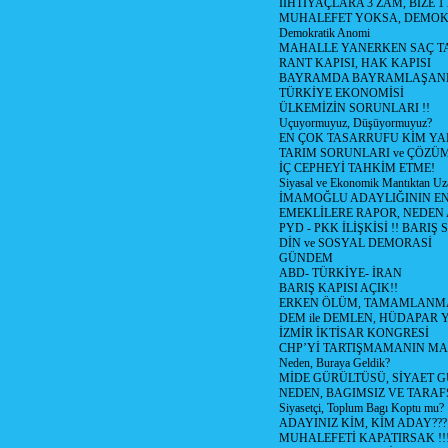
İİHTİYAÇLARA 3 ZAM, BİZE 1
MUHALEFET YOKSA, DEMOK
Demokratik Anomi
MAHALLE YANERKEN SAÇ T
RANT KAPISI, HAK KAPISI
BAYRAMDA BAYRAMLAŞAN
TÜRKİYE EKONOMİSİ
ÜLKEMİZİN SORUNLARI !!
Uçuyormuyuz, Düşüyormuyuz?
EN ÇOK TASARRUFU KİM YA
TARIM SORUNLARI ve ÇÖZÜ
İÇ CEPHEYİ TAHKİM ETME!
Siyasal ve Ekonomik Mantıktan Uz
İMAMOĞLU ADAYLIĞININ EN
EMEKLİLERE RAPOR, NEDEN
PYD - PKK İLİŞKİSİ !! BARIŞ 
DİN ve SOSYAL DEMORASİ
GÜNDEM
ABD- TÜRKİYE- İRAN
BARIŞ KAPISI AÇIK!!
ERKEN ÖLÜM, TAMAMLANMA
DEM ile DEMLEN, HÜDAPAR
İZMİR İKTİSAR KONGRESİ
CHP’Yİ TARTIŞMAMANIN MAL
Neden, Buraya Geldik?
MİDE GÜRÜLTÜSÜ, SİYAET 
NEDEN, BAGIMSIZ VE TARAF
Siyasetçi, Toplum Bagı Koptu mu?
ADAYINIZ KİM, KİM ADAY???
MUHALEFETİ KAPATIRSAK !!