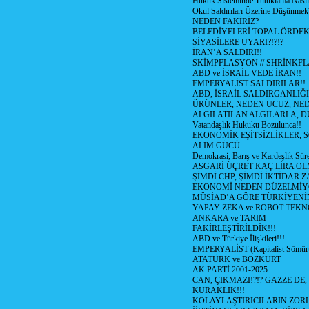
Hukuk Sistemlnde Tutuklama Nasıl
Okul Saldırıları Üzerine Düşünmek
NEDEN FAKİRİZ?
BELEDİYELERİ TOPAL ÖRDE
SİYASİLERE UYARI?!?!?
İRAN’A SALDIRI!!
SKİMPFLASYON // SHRİNKF
ABD ve İSRAİL VEDE İRAN!!
EMPERYALİST SALDIRILAR!!
ABD, İSRAİL SALDIRGANLIĞI
ÜRÜNLER, NEDEN UCUZ, NED
ALGILATILAN ALGILARLA, D
Vatandaşlık Hukuku Bozulunca!!
EKONOMİK EŞİTSİZLİKLER, 
ALIM GÜCÜ
Demokrasi, Barış ve Kardeşlik Süre
ASGARİ ÜÇRET KAÇ LİRA OL
ŞİMDİ CHP, ŞİMDİ İKTİDAR Z
EKONOMİ NEDEN DÜZELMİY
MÜSİAD’A GÖRE TÜRKİYENİ
YAPAY ZEKA ve ROBOT TEKN
ANKARA ve TARIM
FAKİRLEŞTİRİLDİK!!!
ABD ve Türkiye İlişkileri!!!
EMPERYALİST (Kapitalist Sömü
ATATÜRK ve BOZKURT
AK PARTİ 2001-2025
CAN, ÇIKMAZI!?!? GAZZE DE,
KURAKLIK!!!
KOLAYLAŞTIRICILARIN ZORL