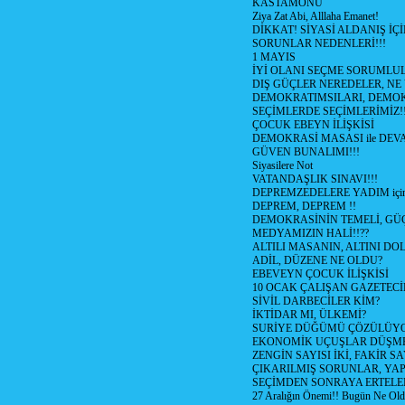
KASTAMONU
Ziya Zat Abi, Alllaha Emanet!
DİKKAT! SİYASİ ALDANIŞ İÇİ
SORUNLAR NEDENLERİ!!!
1 MAYIS
İYİ OLANI SEÇME SORUMLU
DIŞ GÜÇLER NEREDELER, NE
DEMOKRATIMSILARI, DEMOK
SEÇİMLERDE SEÇİMLERİMİZ!
ÇOCUK EBEYN İLİŞKİSİ
DEMOKRASİ MASASI ile DEV
GÜVEN BUNALIMI!!!
Siyasilere Not
VATANDAŞLIK SINAVI!!!
DEPREMZEDELERE YADIM için
DEPREM, DEPREM !!
DEMOKRASİNİN TEMELİ, GÜÇ
MEDYAMIZIN HALİ!!??
ALTILI MASANIN, ALTINI D
ADİL, DÜZENE NE OLDU?
EBEVEYN ÇOCUK İLİŞKİSİ
10 OCAK ÇALIŞAN GAZETEC
SİVİL DARBECİLER KİM?
İKTİDAR MI, ÜLKEMİ?
SURİYE DÜĞÜMÜ ÇÖZÜLÜY
EKONOMİK UÇUŞLAR DÜŞME
ZENGİN SAYISI İKİ, FAKİR S
ÇIKARILMIŞ SORUNLAR, YA
SEÇİMDEN SONRAYA ERTEL
27 Aralığın Önemi!! Bugün Ne Ol