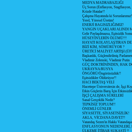
MEDYA MADRABAZLIĞI
Üç Sorun (Enflasyon, Stagflasyon,
Krizde Hatalar!!
Çalışma Hayatında ki Sorunlarımız!
Yerel, Yöresel Üretim!
ENERJİ BAGISIZLIĞIMIZ!
YANGIN UÇAKLARI ALINDI M
Gelir Paylaşılmazsa, Eşitsizlik Sonu
HÜSEYİN'LERİN ÖLÜMÜ!!!
HAYATI KOLAYLAŞTIRAN D
BİZİ KİM, SÖMÜRÜYOR ?
ÜRETİCİ MALİYET ARTIŞI (ÜF
Başkanlık, Güçlendirilmiş Parlamen
Vladimir Zelenski, Vladimir Putin
GÜÇ DOKTRİNİNDEN, HAK D
UKRAYNA/RUSYA
ÖNGÖRÜ/Öngörüsüzlük!!
Eşitsizlikler Öldürüyor!!
HACI BEKTAŞ VELİ
Hacettepe Üniversitesin de, İşçi Kıy
Etkin Güçlerin Barış İçin Etkinsizlik
İŞÇİ ÇALIŞMA SÜRELERİ
Sanal Gerçeklik Nedir?
TEPKİSİZ TOPLUM!!
ÖNEMLİ GÜNLER
SİYASETTE, SİYASETSİZLİK!
AKLA, VİCDANA DAVET!!
Vatandaş Sezen'in Hakkı Vatandaşa
ENFLASYONUN NEDENLERİ, N
ÜLKEME İTİBAR SUKASTİ !!