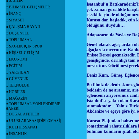
::
SAĞLIK
Isatanbul’u Batıkaradeniz'i
::
BİLİMSEL GELİŞMELER
çok zaman güzellikle karş
::
İNANÇ
eksiklik için de olduğumuz
Karasu dan başladık, cün ki
::
SİYASET
olduğunu duyduk…
::
ÇALIŞMA HAYATI
::
DÜŞÜNSEL
Adapazarın da Yayla ve Do
::
TOPLUMSAL
Genel olarak ağaçlardan olu
::
SAGLIK İÇİN SPOR
ağaçlarda mevcuttur. Kanlı
::
KİŞİSEL GELİŞİM
Enişte Deresi geçmektedir.
::
EKONOMİ
genişliğinde, derinliği tam 
mevcuttur. Görülmesi ger
::
EGİTİM
::
YARGIDAN
Deniz Kum, Güneş, Eğlence
::
GÜVENLİK
Bu ilimiz de deniz -kum-gü
::
TEKNOLOJİ
beldesin de ne arasanız, ara
::
HOBİLER
eğlencemi arıyorsunuz canlı
::
MAĞAZİN
Istanbul’a yakın olan Kara
::
TOPLUMSAL YÖNLENDİRME
sunmaktadır… Yalnız Turizm 
HABERİ
Akdenize ve egeye göre iyi 
::
DOGAL AFETLER
Karasu Plajından bahsetmey
::
ULUSLARARASI(DİPLOMASİ)
romatizmal rahatsızlıklara i
::
KÜLTÜR-SANAT
bulunan kumların şifalı ol
::
İNSANLIK