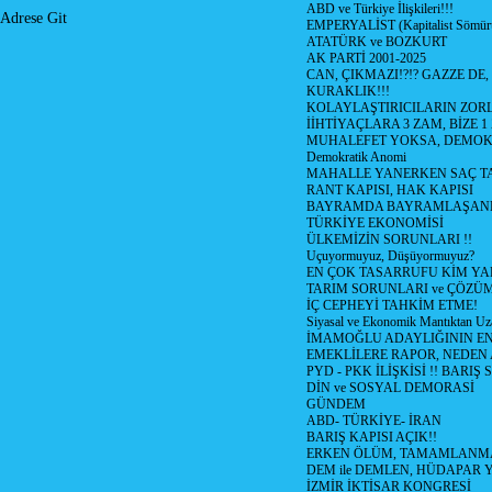
ABD ve Türkiye İlişkileri!!!
Adrese Git
EMPERYALİST (Kapitalist Sömü
ATATÜRK ve BOZKURT
AK PARTİ 2001-2025
CAN, ÇIKMAZI!?!? GAZZE DE,
KURAKLIK!!!
KOLAYLAŞTIRICILARIN ZORL
İİHTİYAÇLARA 3 ZAM, BİZE 1
MUHALEFET YOKSA, DEMOK
Demokratik Anomi
MAHALLE YANERKEN SAÇ T
RANT KAPISI, HAK KAPISI
BAYRAMDA BAYRAMLAŞAN
TÜRKİYE EKONOMİSİ
ÜLKEMİZİN SORUNLARI !!
Uçuyormuyuz, Düşüyormuyuz?
EN ÇOK TASARRUFU KİM YA
TARIM SORUNLARI ve ÇÖZÜ
İÇ CEPHEYİ TAHKİM ETME!
Siyasal ve Ekonomik Mantıktan Uz
İMAMOĞLU ADAYLIĞININ EN
EMEKLİLERE RAPOR, NEDEN
PYD - PKK İLİŞKİSİ !! BARIŞ 
DİN ve SOSYAL DEMORASİ
GÜNDEM
ABD- TÜRKİYE- İRAN
BARIŞ KAPISI AÇIK!!
ERKEN ÖLÜM, TAMAMLANMA
DEM ile DEMLEN, HÜDAPAR
İZMİR İKTİSAR KONGRESİ