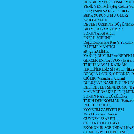
2018 BİLİMSEL GELİŞME MU
YENİ, YENİ Mİ? (Hoş Geldin Yeni
PORŞESİNİ SATAN PATRON
BEKA SORUNU MU OLUR?
KAR GÜZEL DE
DEVLET ÜZERİNE DÜŞÜNME
BİLİM, DÜNYA VE BİZ!!
SORUN ALGI AKLI
ENERJİ SORUNU
Doğu Ekspresiyle Kars’a Yolculuk
İŞLETME MANTIĞI
aR -gE hALİMİZ
YANLIŞ BÜYÜME ve NEDENLE
GERÇEK ENFLASYON (fiyat artış
TARİHE MASAL KATMAK
İLKELİ/İLKESİZ SİYASET (İlkeli/
BORÇLA UÇTUK, ÖDERKEN D
ÇIĞLIK (Vatandaşın Çığlığı)
BULUŞLAR NASIL BULUNUR
DELİ DEVLET SENDROMU (Büyük
MALİYET BASKISININ İŞLE
SORUN NASIL ÇÖZÜLÜR?
TARİH DEN KOPMAK (Hafızasız
RECETESİZ İLAÇ
YÖNETİM ZAFİYETLERİ
Yeni Ekonomik Dönem
GÜNDEM ESARETİ -1
CHP ANKARA ADAYI
EKONOMİK SORUNDAN NASIL
CUMHURİYETLE BİR ASIR