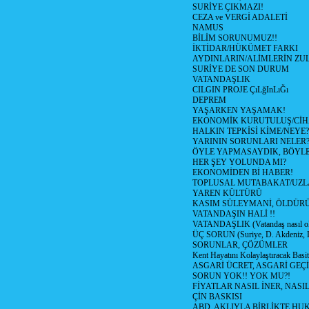
SURİYE ÇIKMAZI!
CEZA ve VERGİ ADALETİ
NAMUS
BİLİM SORUNUMUZ!!
İKTİDAR/HÜKÜMET FARKI
AYDINLARIN/ALİMLERİN ZUL
SURİYE DE SON DURUM
VATANDAŞLIK
CILGIN PROJE ÇıLğInLıĞı
DEPREM
YAŞARKEN YAŞAMAK!
EKONOMİK KURUTULUŞ/Cİ
HALKIN TEPKİSİ KİME/NEYE?
YARININ SORUNLARI NELER
ÖYLE YAPMASAYDIK, BÖYLE
HER ŞEY YOLUNDA MI?
EKONOMİDEN Bİ HABER!
TOPLUSAL MUTABAKAT/UZL
YAREN KÜLTÜRÜ
KASIM SÜLEYMANİ, ÖLDÜR
VATANDAŞIN HALİ !!
VATANDAŞLIK (Vatandaş nasıl ol
ÜÇ SORUN (Suriye, D. Akdeniz, 
SORUNLAR, ÇÖZÜMLER
Kent Hayatını Kolaylaştıracak Basi
ASGARİ ÜCRET, ASGARİ GEÇ
SORUN YOK!! YOK MU?!
FİYATLAR NASIL İNER, NASI
ÇİN BASKISI
ABD, AKLIYLA BİRLİKTE HU