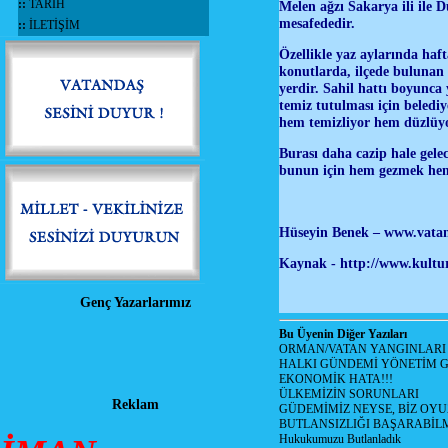
::
TARİH
Melen ağzı Sakarya ili ile 
mesafededir.
::
İLETİŞİM
Özellikle yaz aylarında haf
konutlarda, ilçede bulunan 
yerdir. Sahil hattı boyunca 
temiz tutulması için beledi
hem temizliyor hem düzlüyor
Burası daha cazip hale gele
bunun için hem gezmek hem d
Hüseyin Benek – www.vatand
Kaynak - http://www.kulturp
Genç Yazarlarımız
Bu Üyenin Diğer Yazıları
ORMAN/VATAN YANGINLARI !
HALKI GÜNDEMİ YÖNETİM G
EKONOMİK HATA!!!
ÜLKEMİZİN SORUNLARI
Reklam
GÜDEMİMİZ NEYSE, BİZ OYU
BUTLANSIZLIĞI BAŞARABİLM
Hukukumuzu Butlanladık