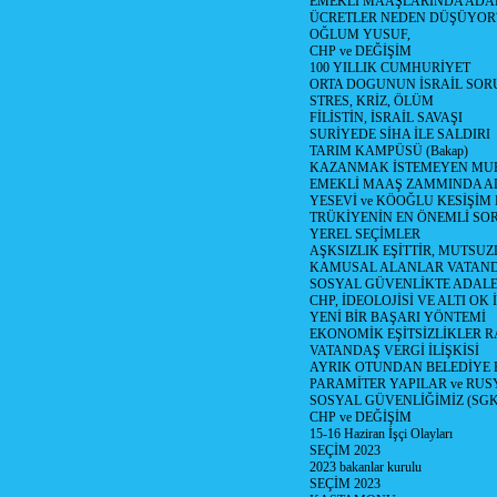
EMEKLİ MAAŞLARINDA ADA
ÜCRETLER NEDEN DÜŞÜYOR
OĞLUM YUSUF,
CHP ve DEĞİŞİM
100 YILLIK CUMHURİYET
ORTA DOGUNUN İSRAİL SO
STRES, KRİZ, ÖLÜM
FİLİSTİN, İSRAİL SAVAŞI
SURİYEDE SİHA İLE SALDIRI
TARIM KAMPÜSÜ (Bakap)
KAZANMAK İSTEMEYEN MU
EMEKLİ MAAŞ ZAMMINDA A
YESEVİ ve KÖOĞLU KESİŞİM
TRÜKİYENİN EN ÖNEMLİ SO
YEREL SEÇİMLER
AŞKSIZLIK EŞİTTİR, MUTSUZ
KAMUSAL ALANLAR VATAND
SOSYAL GÜVENLİKTE ADALE
CHP, İDEOLOJİSİ VE ALTI OK 
YENİ BİR BAŞARI YÖNTEMİ
EKONOMİK EŞİTSİZLİKLER 
VATANDAŞ VERGİ İLİŞKİSİ
AYRIK OTUNDAN BELEDİYE
PARAMİTER YAPILAR ve RUS
SOSYAL GÜVENLİĞİMİZ (SGK
CHP ve DEĞİŞİM
15-16 Haziran İşçi Olayları
SEÇİM 2023
2023 bakanlar kurulu
SEÇİM 2023