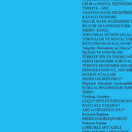
GELİR ve SOSYAL EŞİTSİZLİK
TÜRKİYE – ABD
ANAYASA NASIL DEGİŞTİRİL
KANALLI EKONOMİ
DOLAR, NASIL HAZİNEMİZE D
İKİ ACIK ARASINDAKİ FARK!
NEDEN>SONUÇ
TOPLUMSAL DÜZENE LEGAL/
YOKSULLUK VE SOSYAL Y
MÜSLÜMANDAN KAÇAN MÜ
Vahşetler, Normalimiz mi, Oluyor?
İŞÇİLER VE SORUNLARI
TÜRKİYE’NİN EN ÖNEMLİ SO
DERİN EKONOMİK SORUNA
TÜRKİYE EKONOMİSİ 2020-20
DEMOKRASİNİN ÜÇ, ARTI Bİ
HAYRAT AĞAÇLARI
NEDEN GECİKİİYORUZ?
Düşünsel, Teknolojik, Gecikmişlikle
İSTİKLAL//BAĞIMSIZLIK MAR
TÖRE!!
Üretilmiş, Gündem
GÜÇLÜ DEVLET/TOPLUM NAS
RAST GELE YAŞAMA!!
ABD ve ORTADOĞU DA!?!
Korkuyla Baglama
NEDEN FAKİRLEŞİYORUZ?
Nedensiz İstifalar
LOBİLERLE MÜCADELE