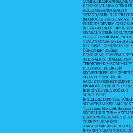
CUMHURBAŞKANI SEÇME YA
DEMOKRATLAR ve ÖTEKİLER
ALTILI MASANIN ADAYI !!
VATANDAŞLIK, DAGITILIYOR
İMAMOĞLU YARGILAMASI Ü
ENERJİDE DEVRİM GİBİ GEL
BEBEK GELİNLER, DİN İSTİS
SİYASAL NİTELİK SORUNUM
EN ÇOK YAZDIĞIM KONULA
YENİ ANAYASA TASLAGI Altılı
BAGIMSIZLIĞIMIZIN ENERJİS
ÖĞRETMEN - DEĞER
DEMOKRASİ SEVİYEMİZ NED
AYDINALRINI DİNLEMEYEN
TERÖRDEN KİM SORUMLU??!
DEEPFAKE TEHLİKESİ!!
SİYASETCİLERİ KİM DENETL
SİYASAL YÖNETİM DİLİ
SAGLIKTA ÖZELEŞTİRMEYE T
PROMOSYON SORUNU YAŞA
İKİNCİ YÜZ YILA DOĞRU!!
SUNİ SİYASET
İNGİLTERE, JAPONYA, TÜRK
SİYASETÇİ ALKIŞLAMA HAST
Yüz Liramızı Ekonomik Harcamış 
SİYASAL KÜLTÜR ve ALTILI 
DÜNYA'NIN GÖÇMEN/SIĞIN
TÜRKİYE UCARKEN
ANKARA'NIN BAŞKENT OLU
İNSANIN YAŞAM YOLCULU