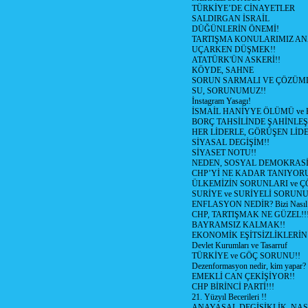
TÜRKİYE’DE CİNAYETLER
SALDIRGAN İSRAİL
DÜĞÜNLERİN ÖNEMİ!
TARTIŞMA KONULARIMIZ AN
UÇARKEN DÜŞMEK!!
ATATÜRK'ÜN ASKERİ!!
KÖYDE, SAHNE
SORUN SARMALI VE ÇÖZÜML
SU, SORUNUMUZ!!
İnstagram Yasagı!
İSMAİL HANİYYE ÖLÜMÜ ve
BORÇ TAHSİLİNDE ŞAHİNLEŞ
HER LİDERLE, GÖRÜŞEN LİDE
SİYASAL DEGİŞİM!!
SİYASET NOTU!!
NEDEN, SOSYAL DEMOKRASİ
CHP’Yİ NE KADAR TANIYOR
ÜLKEMİZİN SORUNLARI ve 
SURİYE ve SURİYELİ SORUN
ENFLASYON NEDİR? Bizi Nasıl E
CHP, TARTIŞMAK NE GÜZEL!!
BAYRAMSIZ KALMAK!!
EKONOMİK EŞİTSİZLİKLERİN
Devlet Kurumları ve Tasarruf
TÜRKİYE ve GÖÇ SORUNU!!
Dezenformasyon nedir, kim yapar?
EMEKLİ CAN ÇEKİŞİYOR!!
CHP BİRİNCİ PARTİ!!!
21. Yüzyıl Becerileri !!
ANAYASAL DEGİŞİKLİK, NAS