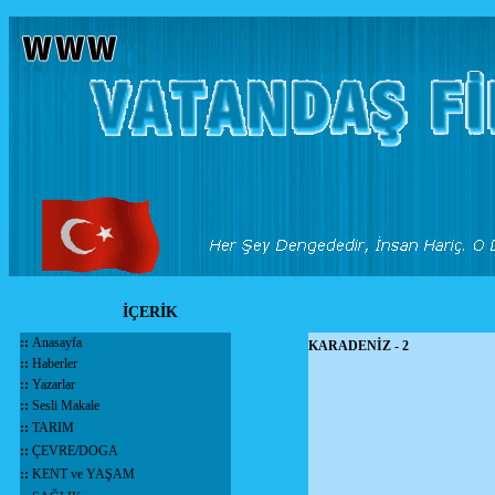
İÇERİK
::
Anasayfa
KARADENİZ - 2
::
Haberler
::
Yazarlar
::
Sesli Makale
::
TARIM
::
ÇEVRE/DOGA
::
KENT ve YAŞAM