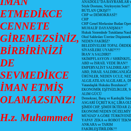
İMAN
ANADOLU’DA BAYRAMLAR ve
Söyle Dostunu, Söyleyeyim Seni!!
ETMEDİKCE
BUTLAN ÇIKIŞI!!!
CHP ve DEMOKRASİ!!
CHP
CENNETE
CHP Genel Merkezine Butlan Oper
MUHALİF DAYANIŞMA!!
Hukuk Sistemlnde Tutuklama Nasıl
GİREMEZSİNİZ,
Okul Saldırıları Üzerine Düşünmek
NEDEN FAKİRİZ?
BELEDİYELERİ TOPAL ÖRDE
BİRBİRİNİZİ
SİYASİLERE UYARI?!?!?
İRAN’A SALDIRI!!
SKİMPFLASYON // SHRİNKF
DE
ABD ve İSRAİL VEDE İRAN!!
EMPERYALİST SALDIRILAR!!
SEVMEDİKCE
ABD, İSRAİL SALDIRGANLIĞI
ÜRÜNLER, NEDEN UCUZ, NED
ALGILATILAN ALGILARLA, D
İMAN ETMİŞ
Vatandaşlık Hukuku Bozulunca!!
EKONOMİK EŞİTSİZLİKLER, 
ALIM GÜCÜ
OLAMAZSINIZ!
Demokrasi, Barış ve Kardeşlik Süre
ASGARİ ÜÇRET KAÇ LİRA OL
ŞİMDİ CHP, ŞİMDİ İKTİDAR Z
EKONOMİ NEDEN DÜZELMİY
H.z. Muhammed
MÜSİAD’A GÖRE TÜRKİYENİ
YAPAY ZEKA ve ROBOT TEKN
ANKARA ve TARIM
FAKİRLEŞTİRİLDİK!!!