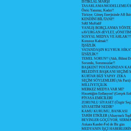
İSTİKLAL MARŞI
TASARLAMA/MODELLEME/Ü
Öteki Yanımız, Kadın!!
Türkiye, Güneş Enerjisinde AB İkin
KENDİNİ BİL/TANI!!
SıRf MuHaliF
YANLIŞ BORÇLANMA YÖNTEM
sAVURGAN dEVLET, yÖNETİM
SOSYAL MEDYA VE AHLAK!!!
Konusuz Kalmak!!
İŞSİZLİK
VATANDAŞIN KUYRUK HİKA
İZSİZLİK!!
TEMEL SORUN!! (Aklı, Bilimi Dı
Sorumlu, Sorumsuzlar!!
BAŞKENT POSTASINDAN K
BELEDİYE BAŞKANI SEÇİMİ 
KURTAR BİZİ YAPAY ZEKA
SEÇİM SÖYLEMLERİ (Ak Parti)
MİLLİYETÇİLİK
MERKEZ MEDYA VAR MI?
Hissettiğim Enflasyon! (Gerçek En
PİYASA EMİCİLERİ
ZORUNLU SİYASET (Özgür Seç
SİYASETİM NEDİR?
KAMU KURUMU, BANKASI
TARİH ETKİLER (Alzaymırlı Topl
BEYİNLER GÖÇÜYOR, SERM
Ankara Kasder-Fed de Bir gün
MEDYANIN İŞÇİ HABERLERİ