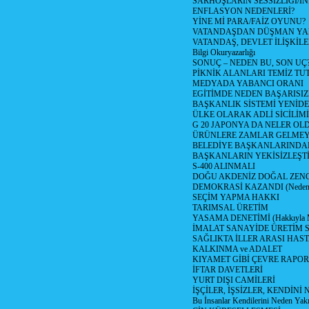
SARHOŞLARIN SESSİZLİĞİ/İNİ
ENFLASYON NEDENLERİ?
YİNE Mİ PARA/FAİZ OYUNU?
VATANDAŞDAN DÜŞMAN Y
VATANDAŞ, DEVLET İLİŞKİLE
Bilgi Okuryazarlığı
SONUÇ – NEDEN BU, SON UÇ
PİKNİK ALANLARI TEMİZ TU
MEDYADA YABANCI ORANI
EGİTİMDE NEDEN BAŞARISIZ
BAŞKANLIK SİSTEMİ YENİDE
ÜLKE OLARAK ADLİ SİCİLİM
G 20 JAPONYA DA NELER OLDU? 
ÜRÜNLERE ZAMLAR GELMEYE B
BELEDİYE BAŞKANLARINDAN
BAŞKANLARIN YEKİSİZLEŞTİ
S-400 ALINMALI
DOĞU AKDENİZ DOĞAL ZENG
DEMOKRASİ KAZANDI (Neden D
SEÇİM YAPMA HAKKI
TARIMSAL ÜRETİM
YASAMA DENETİMİ (Hakkıyla Me
İMALAT SANAYİDE ÜRETİM
SAĞLIKTA İLLER ARASI HAS
KALKINMA ve ADALET
KIYAMET GİBİ ÇEVRE RAPO
İFTAR DAVETLERİ
YURT DIŞI CAMİLERİ
İŞÇİLER, İŞSİZLER, KENDİN
Bu İnsanlar Kendilerini Neden Yak