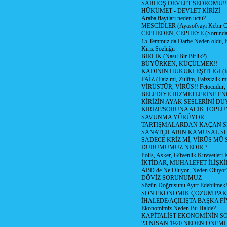
SARHOŞ DEVLET SEDROMU!!
HÜKÜMET - DEVLET KİRİZİ
Araba fiaytları neden uctu?
MESCİDLER (Ayasofyayı Kebir C
CEPHEDEN, CEPHEYE (Sorundan
15 Temmuz da Darbe Neden oldu, 
Kiriz Sözlüğü
BİRLİK (Nasıl Bir Birlik?)
BÜYÜRKEN, KÜÇÜLMEK!!
KADININ HUKUKİ EŞİTLİĞİ (İsta
FAİZ (Faiz mi, Zulüm, Faizsizlik m
VİRÜSTÜR, VİRÜS!! Fetöcüdür, 
BELEDİYE HİZMETLERİNE E
KİRİZİN AYAK SESLERİNİ D
KİRİZE/SORUNA ACIK TOPL
SAVUNMA YÜRÜYOR
TARTIŞMALARDAN KAÇAN Sİ
SANATÇILARIN KAMUSAL S
SADECE KRİZ Mİ, VİRÜS MÜ
DURUMUMUZ NEDİR,?
Polis, Asker, Güvenlik Kuvvetleri 
İKTİDAR, MUHALEFET İLİŞKİ
ABD de Ne Oluyor, Neden Oluyor
DÖVİZ SORUNUMUZ
Sözün Doğrusunu Ayırt Edebilmek
SON EKONOMİK ÇÖZÜM PAK
İHALEDE/AÇILIŞTA BAŞKA F
Ekonomimiz Neden Bu Halde?
KAPİTALİST EKONOMİNİN S
23 NİSAN 1920 NEDEN ÖNEML