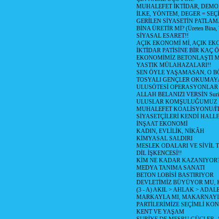
MUHALEFET İKTİDAR, DEMO
İLKE, YÖNTEM, DEGER = SEÇ
GERİLEN SİYASETİN PATLAM
BİNA ÜRETİR Mİ? (Üreten Bina, 
SİYASAL ESARET!!
AÇIK EKONOMİ Mİ, AÇIK EK
İKTİDAR PATİSİNE BİR KAÇ Ö
EKONOMİMİZ BETONLAŞTI M
YASTIK MÜLAHAZALARI!!
SEN ÖYLE YAŞAMASAN, O B
TOSYALI GENÇLER OKUMAY
ULUSÖTESİ OPERASYONLAR
ALLAH BELANIZI VERSİN Suriy
ULUSLAR KOMŞULUĞUMUZ
MUHALEFET KOALİSYONU/İT
SİYASETÇİLERİ KENDİ HALL
İNŞAAT EKONOMİ
KADIN, EVLİLİK, NİKÂH
KİMYASAL SALDIRI
MESLEK ODALARI VE SİVİL
DİL İŞKENCESİ!!
KİM NE KADAR KAZANIYOR
MEDYA TANIMA SANATI
BETON LOBİSİ BASTIRIYOR
DEVLETİMİZ BÜYÜYOR MU,
(3 - A) AKIL > AHLAK > ADAL
MARKAYLA MI, MAKARNAYLA
PARTİLERİMİZE SEÇİMLİ KO
KENT VE YAŞAM