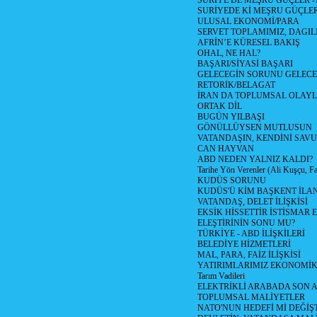
SURİYE DE MEŞRU GÜÇLER -
SURİYEDE Kİ MEŞRU GÜÇLE
ULUSAL EKONOMİ/PARA
SERVET TOPLAMIMIZ, DAGIL
AFRİN’E KÜRESEL BAKIŞ
OHAL, NE HAL?
BAŞARI/SİYASİ BAŞARI
GELECEGİN SORUNU GELECEK
RETORİK/BELAGAT
İRAN DA TOPLUMSAL OLAY
ORTAK DİL
BUGÜN YILBAŞI
GÖNÜLLÜYSEN MUTLUSUN
VATANDAŞIN, KENDİNİ SAV
CAN HAYVAN
ABD NEDEN YALNIZ KALDI?
Tarihe Yön Verenler (Ali Kuşçu, Fa
KUDÜS SORUNU
KUDÜS'Ü KİM BAŞKENT İLAN
VATANDAŞ, DELET İLİŞKİSİ
EKSİK HİSSETTİR İSTİSMAR 
ELEŞTİRİNİN SONU MU?
TÜRKİYE - ABD İLİŞKİLERİ
BELEDİYE HİZMETLERİ
MAL, PARA, FAİZ İLİŞKİSİ
YATIRIMLARIMIZ EKONOMİK
Tarım Vadileri
ELEKTRİKLİ ARABADA SON
TOPLUMSAL MALİYETLER
NATO'NUN HEDEFİ Mİ DEĞİŞT