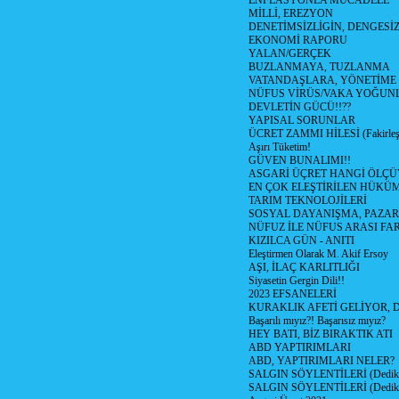
ENFLASYONLA MÜCADELE
MİLLİ, EREZYON
DENETİMSİZLİGİN, DENGESİZ
EKONOMİ RAPORU
YALAN/GERÇEK
BUZLANMAYA, TUZLANMA
VATANDAŞLARA, YÖNETİME
NÜFUS VİRÜS/VAKA YOĞUN
DEVLETİN GÜCÜ!!??
YAPISAL SORUNLAR
ÜCRET ZAMMI HİLESİ (Fakirle
Aşırı Tüketim!
GÜVEN BUNALIMI!!
ASGARİ ÜÇRET HANGİ ÖLÇÜ
EN ÇOK ELEŞTİRİLEN HÜKÜ
TARIM TEKNOLOJİLERİ
SOSYAL DAYANIŞMA, PAZAR
NÜFUZ İLE NÜFUS ARASI FA
KIZILCA GÜN - ANITI
Eleştirmen Olarak M. Akif Ersoy
AŞI, İLAÇ KARLITLIĞI
Siyasetin Gergin Dili!!
2023 EFSANELERİ
KURAKLIK AFETİ GELİYOR, 
Başarılı mıyız?! Başarısız mıyız?
HEY BATI, BİZ BIRAKTIK ATI
ABD YAPTIRIMLARI
ABD, YAPTIRIMLARI NELER?
SALGIN SÖYLENTİLERİ (Dediko
SALGIN SÖYLENTİLERİ (Dediko