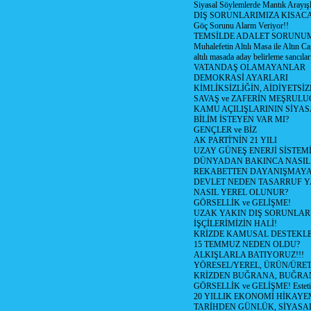
Siyasal Söylemlerde Mantık Arayışl
DIŞ SORUNLARIMIZA KISACA
Göç Sorunu Alarm Veriyor!!
TEMSİLDE ADALET SORUNUM
Muhalefetin Altılı Masa ile Altın Ca
altılı masada aday belirleme sancılar
VATANDAŞ OLAMAYANLAR
DEMOKRASİ AYARLARI
KİMLİKSİZLİĞİN, AİDİYETSİ
SAVAŞ ve ZAFERİN MEŞRUL
KAMU AÇILIŞLARININ SİYAS
BİLİM İSTEYEN VAR MI?
GENÇLER ve BİZ
AK PARTİ'NİN 21 YILI
UZAY GÜNEŞ ENERJİ SİSTEM
DÜNYADAN BAKINCA NASI
REKABETTEN DAYANIŞMAY
DEVLET NEDEN TASARRUF 
NASIL YEREL OLUNUR?
GÖRSELLİK ve GELİŞME!
UZAK YAKIN DIŞ SORUNLAR
İŞÇİLERİMİZİN HALİ!
KRİZDE KAMUSAL DESTEKL
15 TEMMUZ NEDEN OLDU?
ALKIŞLARLA BATIYORUZ!!!
YÖRESEL/YEREL, ÜRÜN/ÜRE
KRİZDEN BUĞRANA, BUĞRA
GÖRSELLİK ve GELİŞME! Estetik m
20 YILLIK EKONOMİ HİKAYEM
TARİHDEN GÜNLÜK, SİYASA