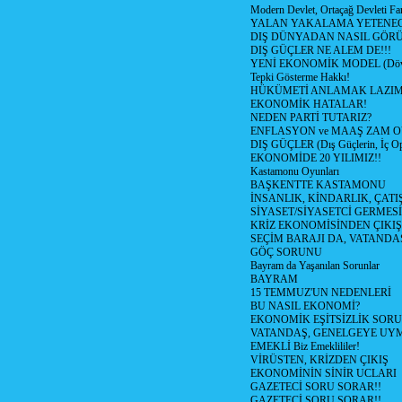
Modern Devlet, Ortaçağ Devleti Far
YALAN YAKALAMA YETENEG
DIŞ DÜNYADAN NASIL GÖR
DIŞ GÜÇLER NE ALEM DE!!!
YENİ EKONOMİK MODEL (Dövize
Tepki Gösterme Hakkı!
HÜKÜMETİ ANLAMAK LAZI
EKONOMİK HATALAR!
NEDEN PARTİ TUTARIZ?
ENFLASYON ve MAAŞ ZAM 
DIŞ GÜÇLER (Dış Güçlerin, İç O
EKONOMİDE 20 YILIMIZ!!
Kastamonu Oyunları
BAŞKENTTE KASTAMONU
İNSANLIK, KİNDARLIK, ÇATI
SİYASET/SİYASETCİ GERMESİ
KRİZ EKONOMİSİNDEN ÇIKIŞ
SEÇİM BARAJI DA, VATANDAŞ
GÖÇ SORUNU
Bayram da Yaşanılan Sorunlar
BAYRAM
15 TEMMUZ'UN NEDENLERİ
BU NASIL EKONOMİ?
EKONOMİK EŞİTSİZLİK SOR
VATANDAŞ, GENELGEYE UY
EMEKLİ Biz Emeklililer!
VİRÜSTEN, KRİZDEN ÇIKIŞ
EKONOMİNİN SİNİR UCLARI
GAZETECİ SORU SORAR!!
GAZETECİ SORU SORAR!!