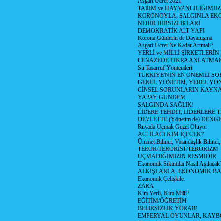
Asgari Ücret 2021
TARIM ve HAYVANCILIĞIMII
KORONOYLA, SALGINLA EK
NEHİR HIRSIZLIKLARI
DEMOKRATİK ALT YAPI
Korona Günlerin de Dayanışma
Asgari Ücret Ne Kadar Artmalı?
YERLİ ve MİLLİ ŞİRKETLERİ
CENAZEDE FIKRA ANLATMA
Su Tasarruf Yöntemleri
TÜRKİYE'NİN EN ÖNEMLİ SO
GENEL YÖNETİM, YEREL YÖ
CİNSEL SORUNLARIN KAYN
YAPAY GÜNDEM
SALGINDA SAĞLIK!
LİDERE TEHDİT, LİDERLERE 
DEVLETTE (Yönetim de) DENGE
Rüyada Uçmak Güzel Oluyor
ACI İLACI KİM İÇECEK?
Ümmet Bilinci, Vatandaşlık Bilinci, 
TERÖR/TERÖRİST/TERÖRİZM
UÇMADIĞIMIZIN RESMİDİR
Ekonomik Sıkıntılar Nasıl Aşılacak
ALKIŞLARLA, EKONOMİK BAT
Ekonomik Çelişkiler
ZARA
Kim Yerli, Kim Milli?
EĞİTİM/ÖĞRETİM
BELİRSİZLİK YORAR!
EMPERYAL OYUNLAR, KAYB