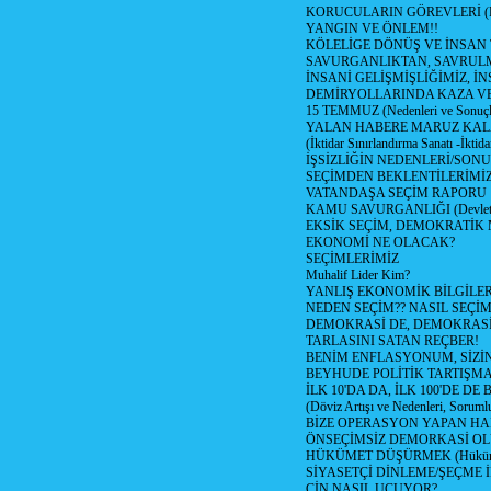
KORUCULARIN GÖREVLERİ (Polis
YANGIN VE ÖNLEM!!
KÖLELİGE DÖNÜŞ VE İNSAN 
SAVURGANLIKTAN, SAVRULM
İNSANİ GELİŞMİŞLİĞİMİZ, İ
DEMİRYOLLARINDA KAZA V
15 TEMMUZ (Nedenleri ve Sonuçl
YALAN HABERE MARUZ KA
(İktidar Sınırlandırma Sanatı -İktida
İŞSİZLİĞİN NEDENLERİ/SON
SEÇİMDEN BEKLENTİLERİMİZ
VATANDAŞA SEÇİM RAPORU
KAMU SAVURGANLIĞI (Devlet n
EKSİK SEÇİM, DEMOKRATİK 
EKONOMİ NE OLACAK?
SEÇİMLERİMİZ
Muhalif Lider Kim?
YANLIŞ EKONOMİK BİLGİLE
NEDEN SEÇİM?? NASIL SEÇİM
DEMOKRASİ DE, DEMOKRASİ
TARLASINI SATAN REÇBER!
BENİM ENFLASYONUM, SİZ
BEYHUDE POLİTİK TARTIŞMA
İLK 10'DA DA, İLK 100'DE D
(Döviz Artışı ve Nedenleri, Sorumlu
BİZE OPERASYON YAPAN HA
ÖNSEÇİMSİZ DEMORKASİ OL
HÜKÜMET DÜŞÜRMEK (Hükümet
SİYASETÇİ DİNLEME/ŞEÇME 
ÇİN NASIL UÇUYOR?