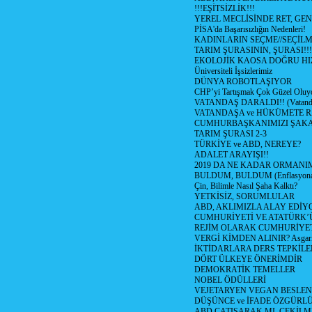
!!!EŞİTSİZLİK!!!
YEREL MECLİSİNDE RET, GEN
PİSA'da Başarısızlığın Nedenleri!
KADINLARIN SEÇME//SEÇİL
TARIM ŞURASININ, ŞURASI!!!
EKOLOJİK KAOSA DOĞRU HI
Üniversiteli İşsizlerimiz
DÜNYA ROBOTLAŞIYOR
CHP’yi Tartışmak Çok Güzel Oluy
VATANDAŞ DARALDI!! (Vatandaş
VATANDAŞA ve HÜKÜMETE R
CUMHURBAŞKANIMIZI ŞAK
TARIM ŞURASI 2-3
TÜRKİYE ve ABD, NEREYE?
ADALET ARAYIŞI!!
2019 DA NE KADAR ORMANIM
BULDUM, BULDUM (Enflasyona 
Çin, Bilimle Nasıl Şaha Kalktı?
YETKİSİZ, SORUMLULAR
ABD, AKLIMIZLA ALAY EDİYO
CUMHURİYETİ VE ATATÜRK’
REJİM OLARAK CUMHURİYE
VERGİ KİMDEN ALINIR? Asgari 
İKTİDARLARA DERS TEPKİLE
DÖRT ÜLKEYE ÖNERİMDİR
DEMOKRATİK TEMELLER
NOBEL ÖDÜLLERİ
VEJETARYEN VEGAN BESLE
DÜŞÜNCE ve İFADE ÖZGÜRL
ABD ÇATIŞARAK MI, ÇEKİLME