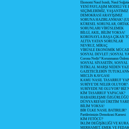
Ekonomi Nasıl Isındı, Nasıl Soğuta
YENİ PAYLAŞIM MODELİ VE
SEÇİMLERİMİZ, YAŞANTIMIZ
DEMOKRASİ ARAYIŞIMIZ
SORUNA HAZIRLANMAK! (U
KÜRESEL SORUNLAR, ORTAK
SORUNLARI VİRÜSLEMEK
BİLGİ, AKIL, BİLİM YOKSA!
KORONAYLA BAŞA ÇIKAN TO
ALTTA YATAN SORUNLAR
NEVRUZ, MİRAÇ
VİRÜSLE EKONOMİK MÜCAD
SOSYAL DEVLET | SOSYAL Y
Corona Nedir? Korunmanın Önlemle
SOSYAL SİYASETİN, SOSYAL
İSTİKLAL MARŞI NEDEN YAZI
GAZETECİLERİN TUTUKLAN
MECLİS KAVGASI
KAMU NASIL TASARRUF YAP
SURİYE’DE NELER OLUYOR? – 1
SURİYEDE NE OLUYOR? BİZ 
KİM TASARRUF YAPACAK?
HABAERLEŞME ÖZGÜRLÜĞÜN
DÜNYA REFAH ÜRETİM YARIŞ
BİLİM YOKSA!
BİR ÜLKE NASIL BATIRILIR?
Partilerimizin Demokrasi Karnesi
KİM FETÖCÜ?
İKLİM DEĞİŞİKLİĞİ VE KURA
MERHAMET, EMEK VE FEDA