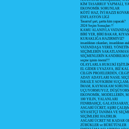
KİM TASARRUF YAPMALI, YA
EKONOMİK SORUNLAR
KÖTÜ HAZ, İYİ HAZZI KOVAR?
ENFLASYON LİGİ
Tasarruf şart, şartta kim yapacak?
2024 Seçim Sonuçları !!
KAMU ALANIYLA VATANDAŞ
BİRİ YER, BİRİ BAKAR, KIYA
KURAKLIĞA HAZIRMIYIZ?
insanlıktan cıkanları, insanlıktan ata
VATANDAŞA YEREL YÖNETİ
SEÇİMLERİN SAKATLANMASI
SEÇMENLERİN KANDIRILMAS
seçme işinin önemi!!!
OLAYLARLA HUKUKİ EŞİTLİK 
EL GİDER UYAZAYA, BİZ KAL
CILGIN PROJELERDEN, CILGIN
ADAY ADAYLARI NASIL SEÇİ
İSRAİL'E SOYKIRIM SUÇLAMA
İMAM, KAYMAKAM SORUN
UÇUYORMUYUZ, DÜŞÜYORM
EKONOMİK, MODELLERİN, MA
100 YILIN, YALANLARI
FENRBAHÇE, GALATASARAY,
ASGARİ ÜCRET, AŞIRI ÇALIŞ
SİYASETÇİ TANIMA VE SEÇME
SEÇİMLERE HAZIRLIK
ASGARİ ÜCRET NE KADAR OLM
ZÜBÜKLER ve BÜRÜTÜSLER