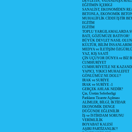
DEVLETİN, VATANDAŞA MAL
EĞİTİMİN İÇERİGİ
SANALİST, EKONOMİDEN RE
BETONLA, EKONOMİK BETO
MUHALİFLİK CİDDİ İŞTİR BE
EGİTİM
EGİTİM
TOPLU YARGILAMALARDA S
BATI, GÖZÜMÜZE BATIYOR!
BÜYÜK DEVLET NASIL OLUN
KÜLTÜR, BİLİM İNSANLARIM
MEDYA ve İLETİŞİM ÖZGÜRL
YAZ, KIŞ SAATİ
ÇİN UÇUYOR DÜNYA ve BİZ
CUMHURİYET
CUMHURİYETLE NE KAZAND
YAPICI, YIKICI MUHALEFET
GÖNLÜMÜZ NE DOLU?
IRAK ve SURİYE
IRAK ve SURİYE -1
GERÇEK AHLAK NEDİR?
Çin, Üretim Seferberligi
Parkların Ticarete Açılması
ALİMLER, BİLGİ, İKTİDAR
EKONOMİK DENGE
DÜĞÜNDE EĞLENİLİR
İŞ ve İSTİHDAM SORUNU
VERİMLİLİK
BOYABAT KALESİ
AŞIRI PARTİZANLIK!!