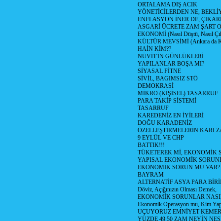
ORTALAMA DIŞ ACIK
YÖNETİCİLERDEN NE, BEKLİ
ENFLASYON İNER DE, ÇIKA
ASGARİ ÜCRETE ZAM ŞART O
EKONOMİ (Nasıl Düştü, Nasıl Çı
KÜLTÜR MEVSİMİ (Ankara da Kül
HAİN KİM??
NÜVİT'İN GÜNLÜKLERİ
YAPILANLAR BOŞA MI?
SİYASAL FİTNE
SİVİL, BAGIMSIZ STÖ
DEMOKRASİ
MİKRO (KİŞİSEL) TASARRUF
PARA TAKİP SİSTEMİ
TASARRUF
KAREDENİZ EN İYİLERİ
DOĞU KARADENİZ
ÖZELLEŞTİRMELERİN KARI Z
9 EYLÜL VE CHP
BATTIK!!!
TÜKETEREK Mİ, EKONOMİK 
YAPISAL EKONOMİK SORUN
EKONOMİK SORUN MU VAR?
BAYRAM
ALTERNATİF ASYA PARA BİRİ
Döviz, Açığınızın Olması Demek,
EKONOMİK SORUNLAR NASIL
Ekonomik Operasyon mu, Kim Yap
UÇUYORUZ EMNİYET KEMERİN
YÜZDE 49.50 ZAM NEYİN NES