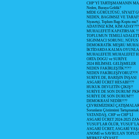
CHP’Yİ TARTIŞMAMANIN MAL
Neden, Buraya Geldik?
MİDE GÜRÜLTÜSÜ, SİYAET 
NEDEN, BAGIMSIZ VE TARAF
Siyasetçi, Toplum Bagı Koptu mu?
ADAYINIZ KİM, KİM ADAY???
MUHALEFETİ KAPATIRSAK !!
TOPLUMUN TEMELİ ADALETTİ
SIGINMACI SORUNU, NÜFUS
DEMOKRATİK MEŞRU MUHAL
İKTİDARDA KALMA OYUNLA
MUHALEFETE MUHALEFET H
ORTA DOGU ve SURİYE
2024 BİLİMSEL GELİŞMELER
NEDEN FAKİRLEŞTİK?!?!?
NEDEN FAKİRLEŞİYORUZ?!?!
SURİYE DE, BARIŞIN İNŞASI
ASGARİ ÜCRET HESABI!!??
HUKUK DEVLETİN ÇIKIŞ!!
SURİYE DE SON DURUM! PK
SURİYE DE SON DURUM!!!
DEMOKRASİ NEDİR!!??
ÇEVREMİZDEKİ ÇATIŞMALAR (S
Sorunların Çözümünü Tartışmamak
VATANDAŞ, CHP ve CHP’Lİ
ASGARİ ÜCRET 2024-2025 Z
YUSUF'LAR ÖLÜR, YUSUF’LA
ASGARİ ÜCRET, ASGARİ YAŞ
ANOMİ ve SAVRULAN TOPLU
MERKEZ SİYASET