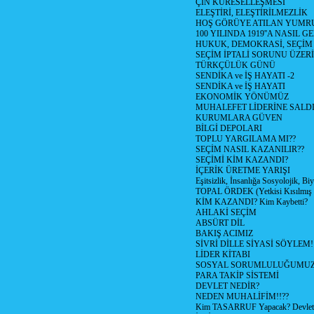
ÇİN KÜRESELLEŞMESİ
ELEŞTİRİ, ELEŞTİRİLMEZLİK
HOŞ GÖRÜYE ATILAN YUMR
100 YILINDA 1919''A NASIL G
HUKUK, DEMOKRASİ, SEÇİM
SEÇİM İPTALİ SORUNU ÜZER
TÜRKÇÜLÜK GÜNÜ
SENDİKA ve İŞ HAYATI -2
SENDİKA ve İŞ HAYATI
EKONOMİK YÖNÜMÜZ
MUHALEFET LİDERİNE SALD
KURUMLARA GÜVEN
BİLGİ DEPOLARI
TOPLU YARGILAMA MI??
SEÇİM NASIL KAZANILIR??
SEÇİMİ KİM KAZANDI?
İÇERİK ÜRETME YARIŞI
Eşitsizlik, İnsanlığa Sosyolojik, Bi
TOPAL ÖRDEK (Yetkisi Kısılmış 
KİM KAZANDI? Kim Kaybetti?
AHLAKİ SEÇİM
ABSÜRT DİL
BAKIŞ ACIMIZ
SİVRİ DİLLE SİYASİ SÖYLEM!
LİDER KİTABI
SOSYAL SORUMLULUĞUMUZ!
PARA TAKİP SİSTEMİ
DEVLET NEDİR?
NEDEN MUHALİFİM!!??
Kim TASARRUF Yapacak? Devlet m