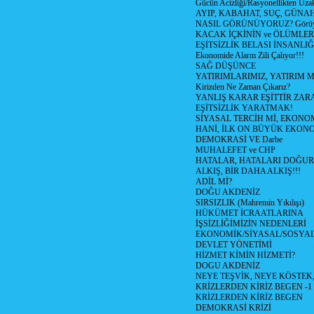
Gücün Acizliği/Rasyonellikten Uzak
AYIP, KABAHAT, SUÇ, GÜNAH (
NASIL GÖRÜNÜYORUZ? Görüyo
KACAK İÇKİNİN ve ÖLÜMLER
EŞİTSİZLİK BELASI İNSANL
Ekonomide Alarm Zili Çalıyor!!!
SAĞ DÜŞÜNCE
YATIRIMLARIMIZ, YATIRIM M
Kirizden Ne Zaman Çıkarız?
YANLIŞ KARAR EŞİTTİR ZARA
EŞİTSİZLİK YARATMAK!
SİYASAL TERCİH Mİ, EKONO
HANİ, İLK ON BÜYÜK EKON
DEMOKRASİ VE Darbe
MUHALEFET ve CHP
HATALAR, HATALARI DOĞUR
ALKIŞ, BİR DAHA ALKIŞ!!!
ADİL Mİ?
DOĞU AKDENİZ
SIRSIZLIK (Mahremin Yıkılışı)
HÜKÜMET İCRAATLARINA
İŞSİZLİĞİMİZİN NEDENLERİ
EKONOMİK/SİYASAL/SOSYA
DEVLET YÖNETİMİ
HİZMET KİMİN HİZMETİ?
DOGU AKDENİZ
NEYE TEŞVİK, NEYE KÖSTEK
KRİZLERDEN KİRİZ BEGEN -1
KRİZLERDEN KİRİZ BEGEN
DEMOKRASİ KRİZİ