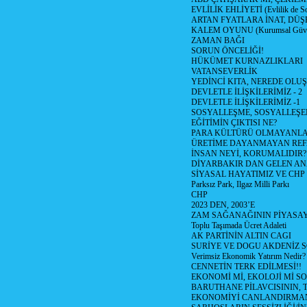
EVLİLİK EHLİYETİ (Evlilik de Sor
ARTAN FYATLARA İNAT, DÜ
KALEM OYUNU (Kurumsal Güvenil
ZAMAN BAĞI
SORUN ÖNCELİĞİ!
HÜKÜMET KURNAZLIKLARI
VATANSEVERLİK
YEDİNCİ KITA, NEREDE OLU
DEVLETLE İLİŞKİLERİMİZ - 2
DEVLETLE İLİŞKİLERİMİZ -1
SOSYALLEŞME, SOSYALLEŞ
EĞİTİMİN ÇIKTISI NE?
PARA KÜLTÜRÜ OLMAYANLA
ÜRETİME DAYANMAYAN REF
İNSAN NEYİ, KORUMALIDIR?
DİYARBAKIR DAN GELEN AN
SİYASAL HAYATIMIZ VE CHP
Parksız Park, Ilgaz Milli Parkı
CHP
2023 DEN, 2003’E
ZAM SAĞANAĞININ PİYASAY
Toplu Taşımada Ücret Adaleti
AK PARTİNİN ALTIN CAGI
SURİYE VE DOGU AKDENİZ 
Verimsiz Ekonomik Yatırım Nedir?
CENNETİN TERK EDİLMESİ!!
EKONOMİ Mİ, EKOLOJİ Mİ 
BARUTHANE PİLAVCISININ, 
EKONOMİYİ CANLANDIRMANI