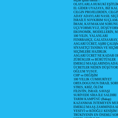
seçme işinin önemi!!!
OLAYLARLA HUKUKİ EŞİTLİK 
EL GİDER UYAZAYA, BİZ KAL
CILGIN PROJELERDEN, CILGIN
ADAY ADAYLARI NASIL SEÇİ
İSRAİL'E SOYKIRIM SUÇLAMA
İMAM, KAYMAKAM SORUN
UÇUYORMUYUZ, DÜŞÜYORM
EKONOMİK, MODELLERİN, MA
100 YILIN, YALANLARI
FENRBAHÇE, GALATASARAY,
ASGARİ ÜCRET, AŞIRI ÇALIŞ
SİYASETÇİ TANIMA VE SEÇME
SEÇİMLERE HAZIRLIK
ASGARİ ÜCRET NE KADAR OLM
ZÜBÜKLER ve BÜRÜTÜSLER
EMEKLİ MAAŞLARINDA ADA
ÜCRETLER NEDEN DÜŞÜYOR
OĞLUM YUSUF,
CHP ve DEĞİŞİM
100 YILLIK CUMHURİYET
ORTA DOGUNUN İSRAİL SO
STRES, KRİZ, ÖLÜM
FİLİSTİN, İSRAİL SAVAŞI
SURİYEDE SİHA İLE SALDIRI
TARIM KAMPÜSÜ (Bakap)
KAZANMAK İSTEMEYEN MU
EMEKLİ MAAŞ ZAMMINDA A
YESEVİ ve KÖOĞLU KESİŞİM
TRÜKİYENİN EN ÖNEMLİ SO