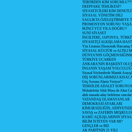
TERÖRDEN KİM SORUMLU??!
DEEPFAKE TEHLİKESİ!!
SİYASETCİLERİ KİM DENETL
SİYASAL YÖNETİM DİLİ
SAGLIKTA ÖZELEŞTİRMEYE T
PROMOSYON SORUNU YAŞA
İKİNCİ YÜZ YILA DOĞRU!!
SUNİ SİYASET
İNGİLTERE, JAPONYA, TÜRK
SİYASETÇİ ALKIŞLAMA HAST
Yüz Liramızı Ekonomik Harcamış 
SİYASAL KÜLTÜR ve ALTILI 
DÜNYA'NIN GÖÇMEN/SIĞIN
TÜRKİYE UCARKEN
ANKARA'NIN BAŞKENT OLU
İNSANIN YAŞAM YOLCULU
Siyasal Söylemlerde Mantık Arayışl
DIŞ SORUNLARIMIZA KISACA
Göç Sorunu Alarm Veriyor!!
TEMSİLDE ADALET SORUNUM
Muhalefetin Altılı Masa ile Altın Ca
altılı masada aday belirleme sancılar
VATANDAŞ OLAMAYANLAR
DEMOKRASİ AYARLARI
KİMLİKSİZLİĞİN, AİDİYETSİ
SAVAŞ ve ZAFERİN MEŞRUL
KAMU AÇILIŞLARININ SİYAS
BİLİM İSTEYEN VAR MI?
GENÇLER ve BİZ
AK PARTİ'NİN 21 YILI