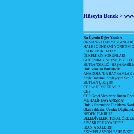
Hüseyin Benek >
www
Bu Üyenin Diğer Yazıları
ORMAN/VATAN YANGINLARI !
HALKI GÜNDEMİ YÖNETİM G
EKONOMİK HATA!!!
ÜLKEMİZİN SORUNLARI
GÜDEMİMİZ NEYSE, BİZ OYU
BUTLANSIZLIĞI BAŞARABİLM
Hukukumuzu Butlanladık
ANADOLU’DA BAYRAMLAR ve
Söyle Dostunu, Söyleyeyim Seni!!
BUTLAN ÇIKIŞI!!!
CHP ve DEMOKRASİ!!
CHP
CHP Genel Merkezine Butlan Oper
MUHALİF DAYANIŞMA!!
Hukuk Sistemlnde Tutuklama Nasıl
Okul Saldırıları Üzerine Düşünmek
NEDEN FAKİRİZ?
BELEDİYELERİ TOPAL ÖRDE
SİYASİLERE UYARI?!?!?
İRAN’A SALDIRI!!
SKİMPFLASYON // SHRİNKF