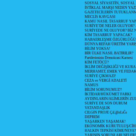
SOSYAL SİYASETİN, SOSYAL
İSTİKLAL MARŞI NEDEN YAZI
GAZETECİLERİN TUTUKLAN
MECLİS KAVGASI
KAMU NASIL TASARRUF YAP
SURİYE’DE NELER OLUYOR? – 1
SURİYEDE NE OLUYOR? BİZ 
KİM TASARRUF YAPACAK?
HABAERLEŞME ÖZGÜRLÜĞÜN
DÜNYA REFAH ÜRETİM YARIŞ
BİLİM YOKSA!
BİR ÜLKE NASIL BATIRILIR?
Partilerimizin Demokrasi Karnesi
KİM FETÖCÜ?
İKLİM DEĞİŞİKLİĞİ VE KURA
MERHAMET, EMEK VE FEDA
SURİYE ÇIKMAZI!
CEZA ve VERGİ ADALETİ
NAMUS
BİLİM SORUNUMUZ!!
İKTİDAR/HÜKÜMET FARKI
AYDINLARIN/ALİMLERİN ZUL
SURİYE DE SON DURUM
VATANDAŞLIK
CILGIN PROJE ÇıLğInLıĞı
DEPREM
YAŞARKEN YAŞAMAK!
EKONOMİK KURUTULUŞ/Cİ
HALKIN TEPKİSİ KİME/NEYE?
YARININ SORUNLARI NELER