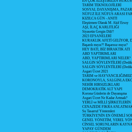
EN ÇOK ELEŞTİRİLEN HÜKÜ
TARIM TEKNOLOJİLERİ
SOSYAL DAYANIŞMA, PAZAR
NÜFUZ İLE NÜFUS ARASI FA
KIZILCA GÜN - ANITI
Eleştirmen Olarak M. Akif Ersoy
AŞI, İLAÇ KARLITLIĞI
Siyasetin Gergin Dili!!
2023 EFSANELERİ
KURAKLIK AFETİ GELİYOR, 
Başarılı mıyız?! Başarısız mıyız?
HEY BATI, BİZ BIRAKTIK ATI
ABD YAPTIRIMLARI
ABD, YAPTIRIMLARI NELER?
SALGIN SÖYLENTİLERİ (Dediko
SALGIN SÖYLENTİLERİ (Dediko
Asgari Ücret 2021
TARIM ve HAYVANCILIĞIMII
KORONOYLA, SALGINLA EK
NEHİR HIRSIZLIKLARI
DEMOKRATİK ALT YAPI
Korona Günlerin de Dayanışma
Asgari Ücret Ne Kadar Artmalı?
YERLİ ve MİLLİ ŞİRKETLERİ
CENAZEDE FIKRA ANLATMA
Su Tasarruf Yöntemleri
TÜRKİYE'NİN EN ÖNEMLİ SO
GENEL YÖNETİM, YEREL YÖ
CİNSEL SORUNLARIN KAYN
YAPAY GÜNDEM