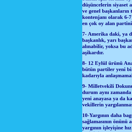
düşüncelerin siyaset 
ve genel başkanların 
kontenjanı olarak 6-7
en çok oy alan partin
7- Amerika daki, ya d
başkanlık, yarı başka
alınabilir, yoksa bu 
aşikardır.
8- 12 Eylül ürünü Ana
bütün partiler yeni b
kadarıyla anlaşmamak 
9- Milletvekili Dokun
durum aynı zamanda an
yeni anayasa ya da ka
vekillerin yargılanmas
10-Yargının daha bagım
sağlamasının önünü a
yargının işleyişine hı