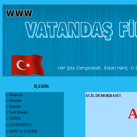
İÇERİK
::
Anasayfa
ACİL DEMOKRASİ!!
::
Haberler
::
Yazarlar
A
::
Sesli Makale
::
TARIM
::
ÇEVRE/DOGA
::
KENT ve YAŞAM