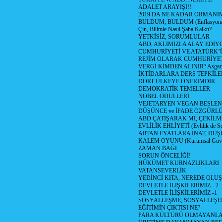
ADALET ARAYIŞI!!
2019 DA NE KADAR ORMANIM
BULDUM, BULDUM (Enflasyona 
Çin, Bilimle Nasıl Şaha Kalktı?
YETKİSİZ, SORUMLULAR
ABD, AKLIMIZLA ALAY EDİYO
CUMHURİYETİ VE ATATÜRK’
REJİM OLARAK CUMHURİYE
VERGİ KİMDEN ALINIR? Asgari 
İKTİDARLARA DERS TEPKİLE
DÖRT ÜLKEYE ÖNERİMDİR
DEMOKRATİK TEMELLER
NOBEL ÖDÜLLERİ
VEJETARYEN VEGAN BESLE
DÜŞÜNCE ve İFADE ÖZGÜRL
ABD ÇATIŞARAK MI, ÇEKİLME
EVLİLİK EHLİYETİ (Evlilik de Sor
ARTAN FYATLARA İNAT, DÜ
KALEM OYUNU (Kurumsal Güvenil
ZAMAN BAĞI
SORUN ÖNCELİĞİ!
HÜKÜMET KURNAZLIKLARI
VATANSEVERLİK
YEDİNCİ KITA, NEREDE OLU
DEVLETLE İLİŞKİLERİMİZ - 2
DEVLETLE İLİŞKİLERİMİZ -1
SOSYALLEŞME, SOSYALLEŞ
EĞİTİMİN ÇIKTISI NE?
PARA KÜLTÜRÜ OLMAYANLA