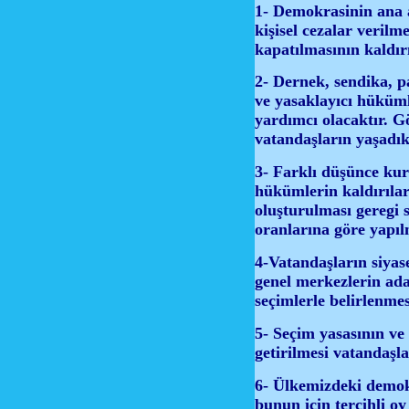
1- Demokrasinin ana ak
kişisel cezalar veril
kapatılmasının kaldır
2- Dernek, sendika, p
ve yasaklayıcı hüküml
yardımcı olacaktır. G
vatandaşların yaşadık
3- Farklı düşünce kuru
hükümlerin kaldırılar
oluşturulması geregi 
oranlarına göre yapıl
4-Vatandaşların siyas
genel merkezlerin aday
seçimlerle belirlenme
5- Seçim yasasının ve 
getirilmesi vatandaşla
6- Ülkemizdeki demokr
bunun için tercihli oy