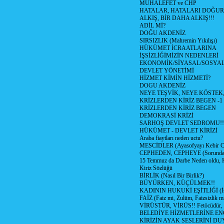
MUHALEFET ve CHP
HATALAR, HATALARI DOĞUR
ALKIŞ, BİR DAHA ALKIŞ!!!
ADİL Mİ?
DOĞU AKDENİZ
SIRSIZLIK (Mahremin Yıkılışı)
HÜKÜMET İCRAATLARINA
İŞSİZLİĞİMİZİN NEDENLERİ
EKONOMİK/SİYASAL/SOSYA
DEVLET YÖNETİMİ
HİZMET KİMİN HİZMETİ?
DOGU AKDENİZ
NEYE TEŞVİK, NEYE KÖSTEK
KRİZLERDEN KİRİZ BEGEN -1
KRİZLERDEN KİRİZ BEGEN
DEMOKRASİ KRİZİ
SARHOŞ DEVLET SEDROMU!!
HÜKÜMET - DEVLET KİRİZİ
Araba fiaytları neden uctu?
MESCİDLER (Ayasofyayı Kebir C
CEPHEDEN, CEPHEYE (Sorundan
15 Temmuz da Darbe Neden oldu, 
Kiriz Sözlüğü
BİRLİK (Nasıl Bir Birlik?)
BÜYÜRKEN, KÜÇÜLMEK!!
KADININ HUKUKİ EŞİTLİĞİ (İsta
FAİZ (Faiz mi, Zulüm, Faizsizlik m
VİRÜSTÜR, VİRÜS!! Fetöcüdür, 
BELEDİYE HİZMETLERİNE E
KİRİZİN AYAK SESLERİNİ D