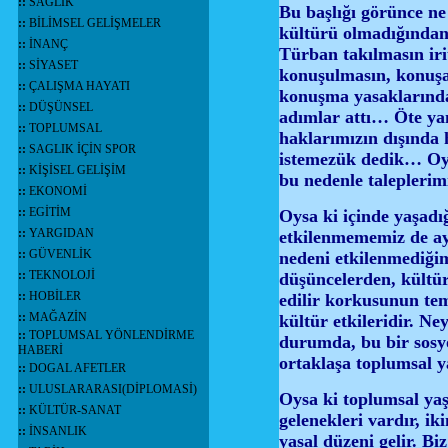
::
SAĞLIK
Bu başlığı görünce ne
::
BİLİMSEL GELİŞMELER
kültürü olmadığından 
::
İNANÇ
Türban takılmasın iri
::
SİYASET
konuşulmasın, konuşanl
::
ÇALIŞMA HAYATI
konuşma yasaklarından
::
DÜŞÜNSEL
adımlar attı… Öte yan
::
TOPLUMSAL
haklarımızın dışında 
::
SAGLIK İÇİN SPOR
istemezük dedik… Oys
::
KİŞİSEL GELİŞİM
bu nedenle taleplerim
::
EKONOMİ
::
EGİTİM
Oysa ki içinde yaşadı
::
YARGIDAN
etkilenmememiz de ay
::
GÜVENLİK
nedeni etkilenmediğim
::
TEKNOLOJİ
düşüncelerden, kültü
::
HOBİLER
edilir korkusunun te
::
MAĞAZİN
kültür etkileridir. Ne
::
TOPLUMSAL YÖNLENDİRME
durumda, bu bir sosy
HABERİ
ortaklaşa toplumsal y
::
DOGAL AFETLER
::
ULUSLARARASI(DİPLOMASİ)
Oysa ki toplumsal yaşa
::
KÜLTÜR-SANAT
gelenekleri vardır, iki
::
İNSANLIK
yasal düzeni gelir. Bi