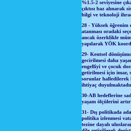
%1.5-2 seviyesine çık
çıktısı baz alınarak s
bilgi ve teknoloji ihr
28 - Yüksek öğrenim d
atanması oradaki seçe
ancak özerklikle müm
yapılarak YÖK koord
29- Kentsel dönüşümde
gecirilmesi daha yaşan
engelliyi ve çocuk dos
getirilmesi için imar, 
sorunlar halledilerek
ihtiyaç duyulmaktadır
30-AB hedeflerine sad
yaşam ölçülerini artır
31- Dış politikada ada
politika izlenmesi vat
tezine dayalı uluslar
dile getirilierek degiş