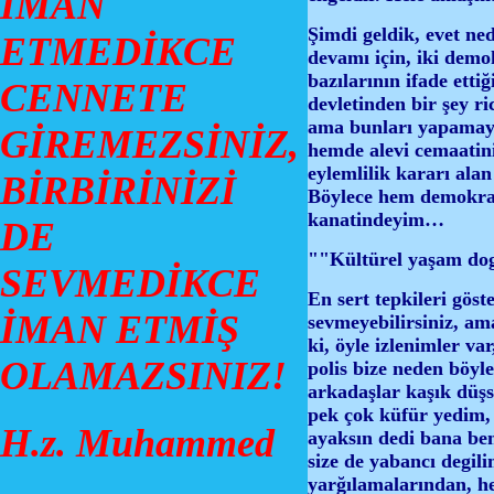
İMAN
Şimdi geldik, evet ne
ETMEDİKCE
devamı için, iki demo
bazılarının ifade etti
CENNETE
devletinden bir şey ri
ama bunları yapamayı
GİREMEZSİNİZ,
hemde alevi cemaatini
eylemlilik kararı ala
BİRBİRİNİZİ
Böylece hem demokras
kanatindeyim…
DE
""Kültürel yaşam doga
SEVMEDİKCE
En sert tepkileri gös
İMAN ETMİŞ
sevmeyebilirsiniz, ama
ki, öyle izlenimler va
OLAMAZSINIZ!
polis bize neden böyl
arkadaşlar kaşık düş
pek çok küfür yedim,
H.z. Muhammed
ayaksın dedi bana ben
size de yabancı degil
yarğılamalarından, he