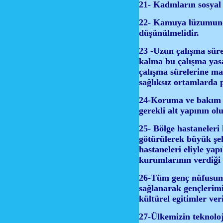
21- Kadınların sosyal
22- Kamuya lüzumundan
düşünülmelidir.
23 -Uzun çalışma sürel
kalma bu çalışma yasa
çalışma sürelerine m
sağlıksız ortamlarda 
24-Koruma ve bakım al
gerekli alt yapının ol
25- Bölge hastaneleri
götürülerek büyük şeh
hastaneleri eliyle yap
kurumlarının verdiği a
26-Tüm genç nüfusun,
sağlanarak gençlerimi
kültürel egitimler veri
27-Ülkemizin teknoloj