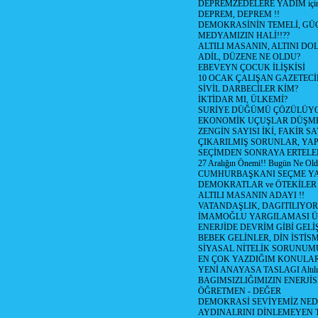
DEPREMZEDELERE YADIM için
DEPREM, DEPREM !!
DEMOKRASİNİN TEMELİ, GÜÇ
MEDYAMIZIN HALİ!!??
ALTILI MASANIN, ALTINI D
ADİL, DÜZENE NE OLDU?
EBEVEYN ÇOCUK İLİŞKİSİ
10 OCAK ÇALIŞAN GAZETEC
SİVİL DARBECİLER KİM?
İKTİDAR MI, ÜLKEMİ?
SURİYE DÜĞÜMÜ ÇÖZÜLÜY
EKONOMİK UÇUŞLAR DÜŞME
ZENGİN SAYISI İKİ, FAKİR S
ÇIKARILMIŞ SORUNLAR, YA
SEÇİMDEN SONRAYA ERTEL
27 Aralığın Önemi!! Bugün Ne Ol
CUMHURBAŞKANI SEÇME YA
DEMOKRATLAR ve ÖTEKİLER
ALTILI MASANIN ADAYI !!
VATANDAŞLIK, DAGITILIYOR
İMAMOĞLU YARGILAMASI Ü
ENERJİDE DEVRİM GİBİ GEL
BEBEK GELİNLER, DİN İSTİS
SİYASAL NİTELİK SORUNUM
EN ÇOK YAZDIĞIM KONULA
YENİ ANAYASA TASLAGI Altılı
BAGIMSIZLIĞIMIZIN ENERJİS
ÖĞRETMEN - DEĞER
DEMOKRASİ SEVİYEMİZ NED
AYDINALRINI DİNLEMEYEN