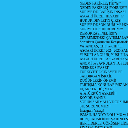
NEDEN FAKİRLEŞTİK?!?!?
NEDEN FAKİRLEŞİYORUZ?!?!
SURİYE DE, BARIŞIN İNŞASI
ASGARİ ÜCRET HESABI!!??
HUKUK DEVLETİN ÇIKIŞ!!
SURİYE DE SON DURUM! PK
SURİYE DE SON DURUM!!!
DEMOKRASİ NEDİR!!??
ÇEVREMİZDEKİ ÇATIŞMALAR (S
Sorunların Çözümünü Tartışmamak
VATANDAŞ, CHP ve CHP’Lİ
ASGARİ ÜCRET 2024-2025 Z
YUSUF'LAR ÖLÜR, YUSUF’LA
ASGARİ ÜCRET, ASGARİ YAŞ
ANOMİ ve SAVRULAN TOPLU
MERKEZ SİYASET
TÜRKİYE’DE CİNAYETLER
SALDIRGAN İSRAİL
DÜĞÜNLERİN ÖNEMİ!
TARTIŞMA KONULARIMIZ AN
UÇARKEN DÜŞMEK!!
ATATÜRK'ÜN ASKERİ!!
KÖYDE, SAHNE
SORUN SARMALI VE ÇÖZÜML
SU, SORUNUMUZ!!
İnstagram Yasagı!
İSMAİL HANİYYE ÖLÜMÜ ve
BORÇ TAHSİLİNDE ŞAHİNLEŞ
HER LİDERLE, GÖRÜŞEN LİDE
SİYASAL DEGİŞİM!!