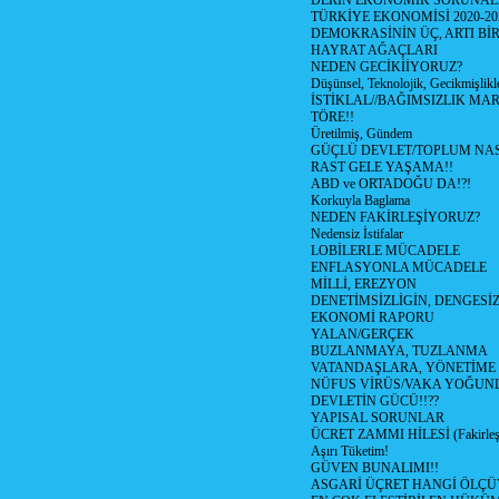
DERİN EKONOMİK SORUNA
TÜRKİYE EKONOMİSİ 2020-20
DEMOKRASİNİN ÜÇ, ARTI Bİ
HAYRAT AĞAÇLARI
NEDEN GECİKİİYORUZ?
Düşünsel, Teknolojik, Gecikmişlikle
İSTİKLAL//BAĞIMSIZLIK MAR
TÖRE!!
Üretilmiş, Gündem
GÜÇLÜ DEVLET/TOPLUM NAS
RAST GELE YAŞAMA!!
ABD ve ORTADOĞU DA!?!
Korkuyla Baglama
NEDEN FAKİRLEŞİYORUZ?
Nedensiz İstifalar
LOBİLERLE MÜCADELE
ENFLASYONLA MÜCADELE
MİLLİ, EREZYON
DENETİMSİZLİGİN, DENGESİZ
EKONOMİ RAPORU
YALAN/GERÇEK
BUZLANMAYA, TUZLANMA
VATANDAŞLARA, YÖNETİME
NÜFUS VİRÜS/VAKA YOĞUN
DEVLETİN GÜCÜ!!??
YAPISAL SORUNLAR
ÜCRET ZAMMI HİLESİ (Fakirle
Aşırı Tüketim!
GÜVEN BUNALIMI!!
ASGARİ ÜÇRET HANGİ ÖLÇÜ