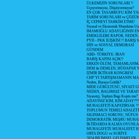
ÜLKEMİZİN SORUNLARI !!
Uçuyormuyuz, Düşüyormuyuz?
EN ÇOK TASARRUFU KİM YA
TARIM SORUNLARI ve ÇÖZÜ
İÇ CEPHEYİ TAHKİM ETME!
Siyasal ve Ekonomik Mantıktan Uz
İMAMOĞLU ADAYLIĞININ EN
EMEKLİLERE RAPOR, NEDEN
PYD - PKK İLİŞKİSİ !! BARIŞ 
DİN ve SOSYAL DEMORASİ
GÜNDEM
ABD- TÜRKİYE- İRAN
BARIŞ KAPISI AÇIK!!
ERKEN ÖLÜM, TAMAMLANMA
DEM ile DEMLEN, HÜDAPAR
İZMİR İKTİSAR KONGRESİ
CHP’Yİ TARTIŞMAMANIN MAL
Neden, Buraya Geldik?
MİDE GÜRÜLTÜSÜ, SİYAET 
NEDEN, BAGIMSIZ VE TARAF
Siyasetçi, Toplum Bagı Koptu mu?
ADAYINIZ KİM, KİM ADAY???
MUHALEFETİ KAPATIRSAK !!
TOPLUMUN TEMELİ ADALETTİ
SIGINMACI SORUNU, NÜFUS
DEMOKRATİK MEŞRU MUHAL
İKTİDARDA KALMA OYUNLA
MUHALEFETE MUHALEFET H
ORTA DOGU ve SURİYE
2024 BİLİMSEL GELİŞMELER