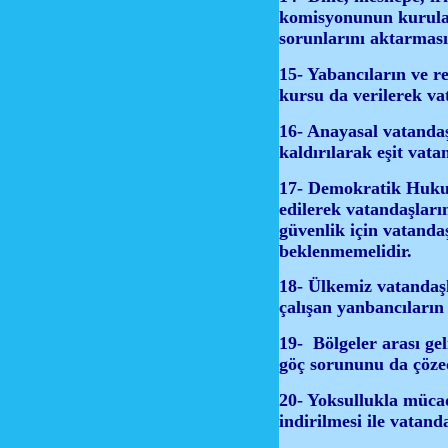
komisyonunun kurular
sorunlarını aktarması
15- Yabancıların ve r
kursu da verilerek va
16- Anayasal vatandaş
kaldırılarak eşit vata
17- Demokratik Hukuk 
edilerek vatandaşları
güvenlik için vatanda
beklenmemelidir.
18- Ülkemiz vatandaşla
çalışan yanbancıların
19- Bölgeler arası ge
göç sorununu da çözec
20- Yoksullukla mücad
indirilmesi ile vatan