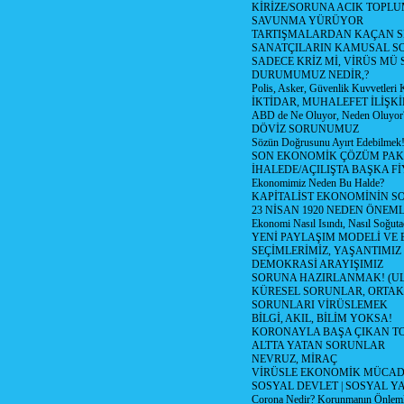
KİRİZE/SORUNA ACIK TOPL
SAVUNMA YÜRÜYOR
TARTIŞMALARDAN KAÇAN Sİ
SANATÇILARIN KAMUSAL S
SADECE KRİZ Mİ, VİRÜS MÜ
DURUMUMUZ NEDİR,?
Polis, Asker, Güvenlik Kuvvetleri 
İKTİDAR, MUHALEFET İLİŞKİ
ABD de Ne Oluyor, Neden Oluyor
DÖVİZ SORUNUMUZ
Sözün Doğrusunu Ayırt Edebilmek
SON EKONOMİK ÇÖZÜM PAK
İHALEDE/AÇILIŞTA BAŞKA F
Ekonomimiz Neden Bu Halde?
KAPİTALİST EKONOMİNİN S
23 NİSAN 1920 NEDEN ÖNEML
Ekonomi Nasıl Isındı, Nasıl Soğuta
YENİ PAYLAŞIM MODELİ VE
SEÇİMLERİMİZ, YAŞANTIMIZ
DEMOKRASİ ARAYIŞIMIZ
SORUNA HAZIRLANMAK! (U
KÜRESEL SORUNLAR, ORTAK
SORUNLARI VİRÜSLEMEK
BİLGİ, AKIL, BİLİM YOKSA!
KORONAYLA BAŞA ÇIKAN TO
ALTTA YATAN SORUNLAR
NEVRUZ, MİRAÇ
VİRÜSLE EKONOMİK MÜCAD
SOSYAL DEVLET | SOSYAL Y
Corona Nedir? Korunmanın Önlemle