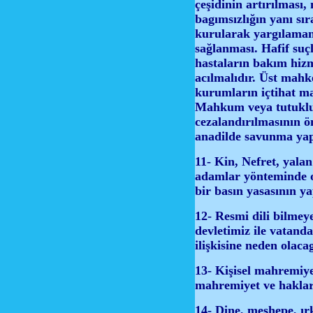
çeşidinin artırılması
bagımsızlığın yanı sır
kurularak yargılamanı
sağlanması. Hafif suç
hastaların bakım hizm
acılmalıdır. Üst mahk
kurumların içtihat m
Mahkum veya tutuklula
cezalandırılmasının ö
anadilde savunma yap
11- Kin, Nefret, yalan
adamlar yönteminde ol
bir basın yasasının y
12- Resmi dili bilmey
devletimiz ile vatanda
ilişkisine neden olac
13- Kişisel mahremiye
mahremiyet ve haklar
14- Dine, meshepe, ırk