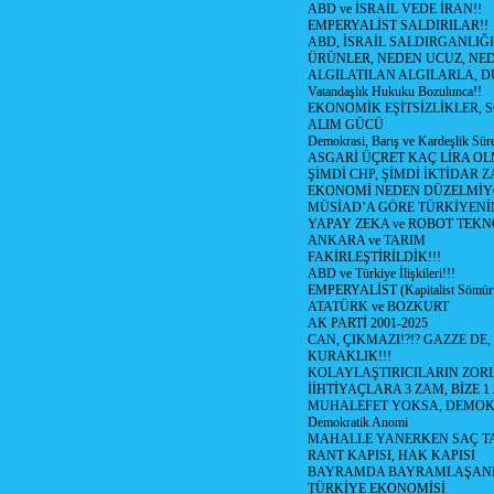
ABD ve İSRAİL VEDE İRAN!!
EMPERYALİST SALDIRILAR!!
ABD, İSRAİL SALDIRGANLIĞI
ÜRÜNLER, NEDEN UCUZ, NED
ALGILATILAN ALGILARLA, D
Vatandaşlık Hukuku Bozulunca!!
EKONOMİK EŞİTSİZLİKLER, 
ALIM GÜCÜ
Demokrasi, Barış ve Kardeşlik Süre
ASGARİ ÜÇRET KAÇ LİRA OL
ŞİMDİ CHP, ŞİMDİ İKTİDAR Z
EKONOMİ NEDEN DÜZELMİY
MÜSİAD’A GÖRE TÜRKİYENİ
YAPAY ZEKA ve ROBOT TEKN
ANKARA ve TARIM
FAKİRLEŞTİRİLDİK!!!
ABD ve Türkiye İlişkileri!!!
EMPERYALİST (Kapitalist Sömü
ATATÜRK ve BOZKURT
AK PARTİ 2001-2025
CAN, ÇIKMAZI!?!? GAZZE DE,
KURAKLIK!!!
KOLAYLAŞTIRICILARIN ZORL
İİHTİYAÇLARA 3 ZAM, BİZE 1
MUHALEFET YOKSA, DEMOK
Demokratik Anomi
MAHALLE YANERKEN SAÇ T
RANT KAPISI, HAK KAPISI
BAYRAMDA BAYRAMLAŞAN
TÜRKİYE EKONOMİSİ