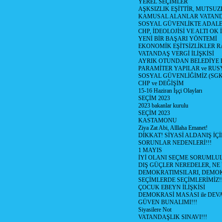
YEREL SEÇİMLER
AŞKSIZLIK EŞİTTİR, MUTSUZ
KAMUSAL ALANLAR VATAND
SOSYAL GÜVENLİKTE ADALE
CHP, İDEOLOJİSİ VE ALTI OK 
YENİ BİR BAŞARI YÖNTEMİ
EKONOMİK EŞİTSİZLİKLER 
VATANDAŞ VERGİ İLİŞKİSİ
AYRIK OTUNDAN BELEDİYE
PARAMİTER YAPILAR ve RUS
SOSYAL GÜVENLİĞİMİZ (SGK
CHP ve DEĞİŞİM
15-16 Haziran İşçi Olayları
SEÇİM 2023
2023 bakanlar kurulu
SEÇİM 2023
KASTAMONU
Ziya Zat Abi, Alllaha Emanet!
DİKKAT! SİYASİ ALDANIŞ İÇİ
SORUNLAR NEDENLERİ!!!
1 MAYIS
İYİ OLANI SEÇME SORUMLU
DIŞ GÜÇLER NEREDELER, NE
DEMOKRATIMSILARI, DEMOK
SEÇİMLERDE SEÇİMLERİMİZ!
ÇOCUK EBEYN İLİŞKİSİ
DEMOKRASİ MASASI ile DEV
GÜVEN BUNALIMI!!!
Siyasilere Not
VATANDAŞLIK SINAVI!!!