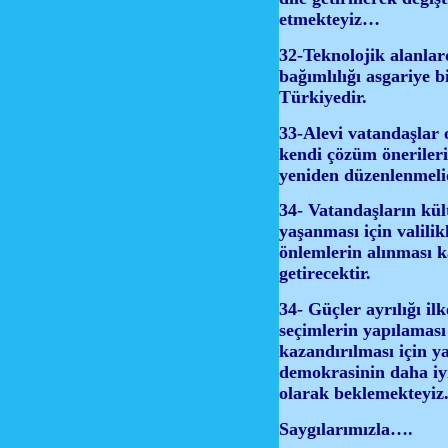
etmekteyiz…
32-Teknolojik alanlar
bağımlılığı asgariye b
Türkiyedir.
33-Alevi vatandaşlar 
kendi çözüm önerileri 
yeniden düzenlenmelid
34- Vatandaşların kül
yaşanması için valilik
önlemlerin alınması k
getirecektir.
34- Güçler ayrılığı il
seçimlerin yapılaması 
kazandırılması için y
demokrasinin daha iyi
olarak beklemekteyiz
Saygılarımızla….