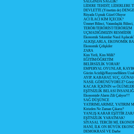
SALGINDA SAĞLIK!
LİDERE TEHDİT, LİDERLERE 
DEVLETTE (Yönetim de) DENGE
Rüyada Uçmak Güzel Oluyor
ACI İLACI KİM İÇECEK?
Ümmet Bilinci, Vatandaşlık Bilinci, 
TERÖR/TERÖRİST/TERÖRİZM
UÇMADIĞIMIZIN RESMİDİR
Ekonomik Sıkıntılar Nasıl Aşılacak
ALKIŞLARLA, EKONOMİK BAT
Ekonomik Çelişkiler
ZARA
Kim Yerli, Kim Milli?
EĞİTİM/ÖĞRETİM
BELİRSİZLİK YORAR!
EMPERYAL OYUNLAR, KAYB
Gücün Acizliği/Rasyonellikten Uzak
AYIP, KABAHAT, SUÇ, GÜNAH (
NASIL GÖRÜNÜYORUZ? Görüyo
KACAK İÇKİNİN ve ÖLÜMLER
EŞİTSİZLİK BELASI İNSANL
Ekonomide Alarm Zili Çalıyor!!!
SAĞ DÜŞÜNCE
YATIRIMLARIMIZ, YATIRIM M
Kirizden Ne Zaman Çıkarız?
YANLIŞ KARAR EŞİTTİR ZARA
EŞİTSİZLİK YARATMAK!
SİYASAL TERCİH Mİ, EKONO
HANİ, İLK ON BÜYÜK EKON
DEMOKRASİ VE Darbe