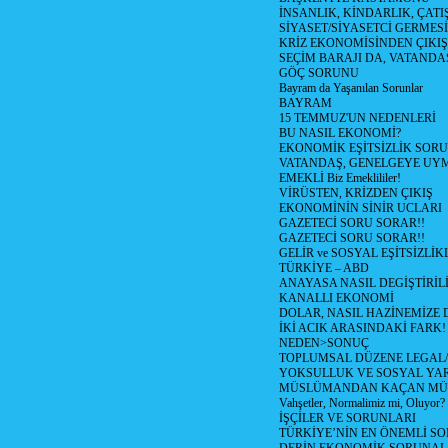
İNSANLIK, KİNDARLIK, ÇATI
SİYASET/SİYASETCİ GERMESİ
KRİZ EKONOMİSİNDEN ÇIKIŞ
SEÇİM BARAJI DA, VATANDAŞ
GÖÇ SORUNU
Bayram da Yaşanılan Sorunlar
BAYRAM
15 TEMMUZ'UN NEDENLERİ
BU NASIL EKONOMİ?
EKONOMİK EŞİTSİZLİK SOR
VATANDAŞ, GENELGEYE UY
EMEKLİ Biz Emeklililer!
VİRÜSTEN, KRİZDEN ÇIKIŞ
EKONOMİNİN SİNİR UCLARI
GAZETECİ SORU SORAR!!
GAZETECİ SORU SORAR!!
GELİR ve SOSYAL EŞİTSİZLİK
TÜRKİYE – ABD
ANAYASA NASIL DEGİŞTİRİL
KANALLI EKONOMİ
DOLAR, NASIL HAZİNEMİZE D
İKİ ACIK ARASINDAKİ FARK!
NEDEN>SONUÇ
TOPLUMSAL DÜZENE LEGAL/
YOKSULLUK VE SOSYAL Y
MÜSLÜMANDAN KAÇAN MÜ
Vahşetler, Normalimiz mi, Oluyor?
İŞÇİLER VE SORUNLARI
TÜRKİYE’NİN EN ÖNEMLİ SO