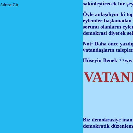
sakinleştirecek bir şe
Adrese Git
Öyle anlaşılıyor ki t
eylemler başlamadan b
sorunu olanların eylem
demokrasi diyerek se
Not: Daha önce ya
vatandaşların talepler
Hüseyin Benek >>
www
VATAN
Biz demokrasiye inan
demokratik düzenleme