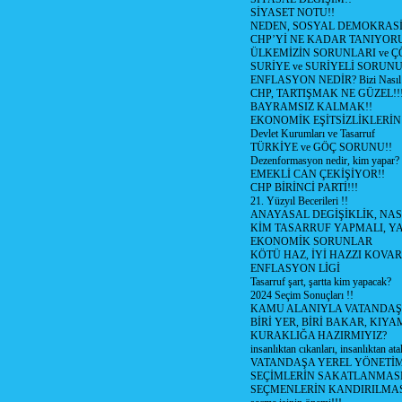
SİYASET NOTU!!
NEDEN, SOSYAL DEMOKRASİ
CHP’Yİ NE KADAR TANIYOR
ÜLKEMİZİN SORUNLARI ve 
SURİYE ve SURİYELİ SORUN
ENFLASYON NEDİR? Bizi Nasıl E
CHP, TARTIŞMAK NE GÜZEL!!
BAYRAMSIZ KALMAK!!
EKONOMİK EŞİTSİZLİKLERİN
Devlet Kurumları ve Tasarruf
TÜRKİYE ve GÖÇ SORUNU!!
Dezenformasyon nedir, kim yapar?
EMEKLİ CAN ÇEKİŞİYOR!!
CHP BİRİNCİ PARTİ!!!
21. Yüzyıl Becerileri !!
ANAYASAL DEGİŞİKLİK, NAS
KİM TASARRUF YAPMALI, YA
EKONOMİK SORUNLAR
KÖTÜ HAZ, İYİ HAZZI KOVAR?
ENFLASYON LİGİ
Tasarruf şart, şartta kim yapacak?
2024 Seçim Sonuçları !!
KAMU ALANIYLA VATANDAŞ
BİRİ YER, BİRİ BAKAR, KIYA
KURAKLIĞA HAZIRMIYIZ?
insanlıktan cıkanları, insanlıktan ata
VATANDAŞA YEREL YÖNETİ
SEÇİMLERİN SAKATLANMASI
SEÇMENLERİN KANDIRILMAS