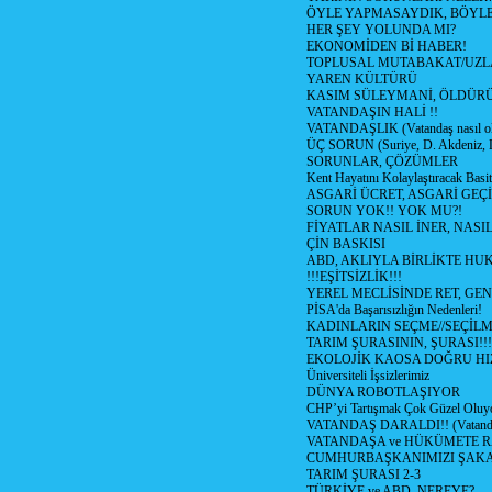
ÖYLE YAPMASAYDIK, BÖYLE
HER ŞEY YOLUNDA MI?
EKONOMİDEN Bİ HABER!
TOPLUSAL MUTABAKAT/UZL
YAREN KÜLTÜRÜ
KASIM SÜLEYMANİ, ÖLDÜR
VATANDAŞIN HALİ !!
VATANDAŞLIK (Vatandaş nasıl ol
ÜÇ SORUN (Suriye, D. Akdeniz, 
SORUNLAR, ÇÖZÜMLER
Kent Hayatını Kolaylaştıracak Basi
ASGARİ ÜCRET, ASGARİ GEÇ
SORUN YOK!! YOK MU?!
FİYATLAR NASIL İNER, NASI
ÇİN BASKISI
ABD, AKLIYLA BİRLİKTE HU
!!!EŞİTSİZLİK!!!
YEREL MECLİSİNDE RET, GEN
PİSA'da Başarısızlığın Nedenleri!
KADINLARIN SEÇME//SEÇİL
TARIM ŞURASININ, ŞURASI!!!
EKOLOJİK KAOSA DOĞRU HI
Üniversiteli İşsizlerimiz
DÜNYA ROBOTLAŞIYOR
CHP’yi Tartışmak Çok Güzel Oluy
VATANDAŞ DARALDI!! (Vatandaş
VATANDAŞA ve HÜKÜMETE R
CUMHURBAŞKANIMIZI ŞAK
TARIM ŞURASI 2-3
TÜRKİYE ve ABD, NEREYE?