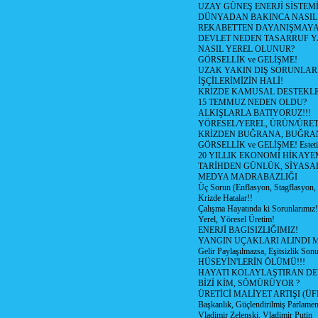
UZAY GÜNEŞ ENERJİ SİSTEM
DÜNYADAN BAKINCA NASI
REKABETTEN DAYANIŞMAY
DEVLET NEDEN TASARRUF 
NASIL YEREL OLUNUR?
GÖRSELLİK ve GELİŞME!
UZAK YAKIN DIŞ SORUNLAR
İŞÇİLERİMİZİN HALİ!
KRİZDE KAMUSAL DESTEKL
15 TEMMUZ NEDEN OLDU?
ALKIŞLARLA BATIYORUZ!!!
YÖRESEL/YEREL, ÜRÜN/ÜRE
KRİZDEN BUĞRANA, BUĞRA
GÖRSELLİK ve GELİŞME! Estetik m
20 YILLIK EKONOMİ HİKAYEM
TARİHDEN GÜNLÜK, SİYASA
MEDYA MADRABAZLIĞI
Üç Sorun (Enflasyon, Stagflasyon,
Krizde Hatalar!!
Çalışma Hayatında ki Sorunlarımız!
Yerel, Yöresel Üretim!
ENERJİ BAGISIZLIĞIMIZ!
YANGIN UÇAKLARI ALINDI M
Gelir Paylaşılmazsa, Eşitsizlik Sonu
HÜSEYİN'LERİN ÖLÜMÜ!!!
HAYATI KOLAYLAŞTIRAN D
BİZİ KİM, SÖMÜRÜYOR ?
ÜRETİCİ MALİYET ARTIŞI (ÜF
Başkanlık, Güçlendirilmiş Parlamen
Vladimir Zelenski, Vladimir Putin