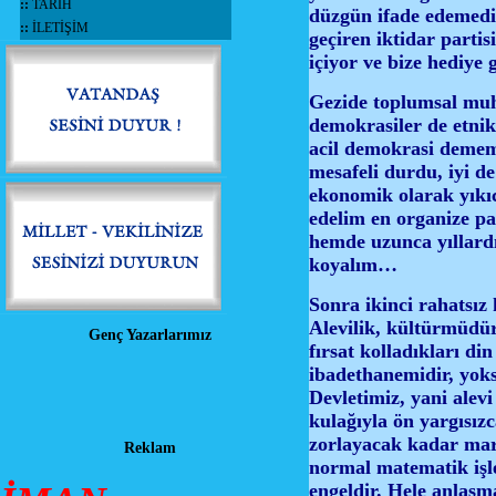
::
TARİH
düzgün ifade edemedim
::
İLETİŞİM
geçiren iktidar partis
içiyor ve bize hediye 
Gezide toplumsal muha
demokrasiler de etni
acil demokrasi demem 
mesafeli durdu, iyi de
ekonomik olarak yıkıc
edelim en organize pa
hemde uzunca yıllard
koyalım…
Sonra ikinci rahatsız
Alevilik, kültürmüdür
Genç Yazarlarımız
fırsat kolladıkları di
ibadethanemidir, yoksa
Devletimiz, yani alevi
kulağıyla ön yargısız
zorlayacak kadar marj
Reklam
normal matematik işle
engeldir. Hele anlaşm