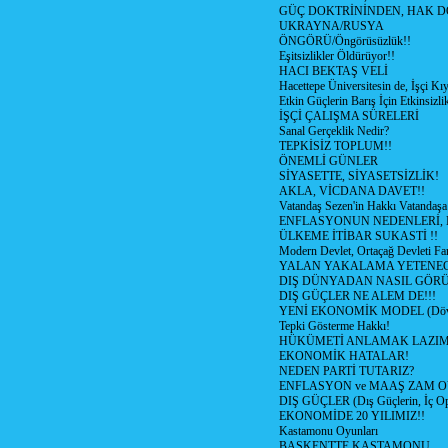
GÜÇ DOKTRİNİNDEN, HAK D
UKRAYNA/RUSYA
ÖNGÖRÜ/Öngörüsüzlük!!
Eşitsizlikler Öldürüyor!!
HACI BEKTAŞ VELİ
Hacettepe Üniversitesin de, İşçi Kıy
Etkin Güçlerin Barış İçin Etkinsizlik
İŞÇİ ÇALIŞMA SÜRELERİ
Sanal Gerçeklik Nedir?
TEPKİSİZ TOPLUM!!
ÖNEMLİ GÜNLER
SİYASETTE, SİYASETSİZLİK!
AKLA, VİCDANA DAVET!!
Vatandaş Sezen'in Hakkı Vatandaşa
ENFLASYONUN NEDENLERİ, N
ÜLKEME İTİBAR SUKASTİ !!
Modern Devlet, Ortaçağ Devleti Far
YALAN YAKALAMA YETENEG
DIŞ DÜNYADAN NASIL GÖR
DIŞ GÜÇLER NE ALEM DE!!!
YENİ EKONOMİK MODEL (Dövize
Tepki Gösterme Hakkı!
HÜKÜMETİ ANLAMAK LAZI
EKONOMİK HATALAR!
NEDEN PARTİ TUTARIZ?
ENFLASYON ve MAAŞ ZAM 
DIŞ GÜÇLER (Dış Güçlerin, İç O
EKONOMİDE 20 YILIMIZ!!
Kastamonu Oyunları
BAŞKENTTE KASTAMONU