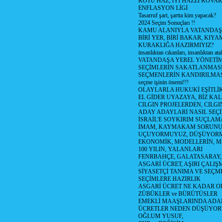
KÖTÜ HAZ, İYİ HAZZI KOVAR?
ENFLASYON LİGİ
Tasarruf şart, şartta kim yapacak?
2024 Seçim Sonuçları !!
KAMU ALANIYLA VATANDAŞ
BİRİ YER, BİRİ BAKAR, KIYA
KURAKLIĞA HAZIRMIYIZ?
insanlıktan cıkanları, insanlıktan ata
VATANDAŞA YEREL YÖNETİ
SEÇİMLERİN SAKATLANMASI
SEÇMENLERİN KANDIRILMAS
seçme işinin önemi!!!
OLAYLARLA HUKUKİ EŞİTLİK 
EL GİDER UYAZAYA, BİZ KAL
CILGIN PROJELERDEN, CILGIN
ADAY ADAYLARI NASIL SEÇİ
İSRAİL'E SOYKIRIM SUÇLAMA
İMAM, KAYMAKAM SORUN
UÇUYORMUYUZ, DÜŞÜYORM
EKONOMİK, MODELLERİN, MA
100 YILIN, YALANLARI
FENRBAHÇE, GALATASARAY,
ASGARİ ÜCRET, AŞIRI ÇALIŞ
SİYASETÇİ TANIMA VE SEÇME
SEÇİMLERE HAZIRLIK
ASGARİ ÜCRET NE KADAR OLM
ZÜBÜKLER ve BÜRÜTÜSLER
EMEKLİ MAAŞLARINDA ADA
ÜCRETLER NEDEN DÜŞÜYOR
OĞLUM YUSUF,