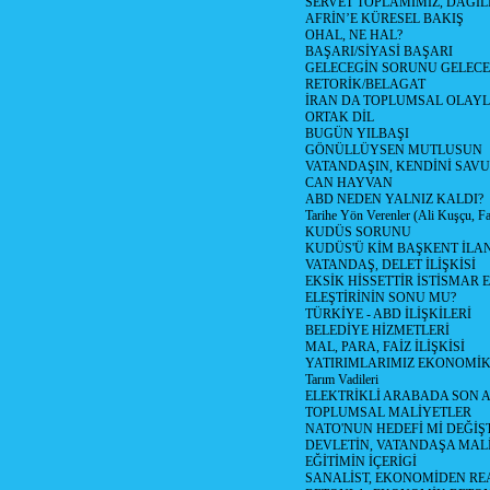
SERVET TOPLAMIMIZ, DAGIL
AFRİN’E KÜRESEL BAKIŞ
OHAL, NE HAL?
BAŞARI/SİYASİ BAŞARI
GELECEGİN SORUNU GELECEK
RETORİK/BELAGAT
İRAN DA TOPLUMSAL OLAY
ORTAK DİL
BUGÜN YILBAŞI
GÖNÜLLÜYSEN MUTLUSUN
VATANDAŞIN, KENDİNİ SAV
CAN HAYVAN
ABD NEDEN YALNIZ KALDI?
Tarihe Yön Verenler (Ali Kuşçu, Fa
KUDÜS SORUNU
KUDÜS'Ü KİM BAŞKENT İLAN
VATANDAŞ, DELET İLİŞKİSİ
EKSİK HİSSETTİR İSTİSMAR 
ELEŞTİRİNİN SONU MU?
TÜRKİYE - ABD İLİŞKİLERİ
BELEDİYE HİZMETLERİ
MAL, PARA, FAİZ İLİŞKİSİ
YATIRIMLARIMIZ EKONOMİK
Tarım Vadileri
ELEKTRİKLİ ARABADA SON
TOPLUMSAL MALİYETLER
NATO'NUN HEDEFİ Mİ DEĞİŞT
DEVLETİN, VATANDAŞA MAL
EĞİTİMİN İÇERİGİ
SANALİST, EKONOMİDEN RE