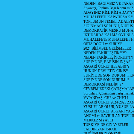
NEDEN, BAGIMSIZ VE TARAF
Siyasetçi, Toplum Bagı Koptu mu?
ADAYINIZ KİM, KİM ADAY???
MUHALEFETİ KAPATIRSAK !!
TOPLUMUN TEMELİ ADALETTİ
SIGINMACI SORUNU, NÜFUS
DEMOKRATİK MEŞRU MUHAL
İKTİDARDA KALMA OYUNLA
MUHALEFETE MUHALEFET H
ORTA DOGU ve SURİYE
2024 BİLİMSEL GELİŞMELER
NEDEN FAKİRLEŞTİK?!?!?
NEDEN FAKİRLEŞİYORUZ?!?!
SURİYE DE, BARIŞIN İNŞASI
ASGARİ ÜCRET HESABI!!??
HUKUK DEVLETİN ÇIKIŞ!!
SURİYE DE SON DURUM! PK
SURİYE DE SON DURUM!!!
DEMOKRASİ NEDİR!!??
ÇEVREMİZDEKİ ÇATIŞMALAR (S
Sorunların Çözümünü Tartışmamak
VATANDAŞ, CHP ve CHP’Lİ
ASGARİ ÜCRET 2024-2025 Z
YUSUF'LAR ÖLÜR, YUSUF’LA
ASGARİ ÜCRET, ASGARİ YAŞ
ANOMİ ve SAVRULAN TOPLU
MERKEZ SİYASET
TÜRKİYE’DE CİNAYETLER
SALDIRGAN İSRAİL
DÜĞÜNLERİN ÖNEMİ!