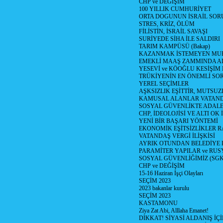
CHP ve DEĞİŞİM
100 YILLIK CUMHURİYET
ORTA DOGUNUN İSRAİL SO
STRES, KRİZ, ÖLÜM
FİLİSTİN, İSRAİL SAVAŞI
SURİYEDE SİHA İLE SALDIRI
TARIM KAMPÜSÜ (Bakap)
KAZANMAK İSTEMEYEN MU
EMEKLİ MAAŞ ZAMMINDA A
YESEVİ ve KÖOĞLU KESİŞİM
TRÜKİYENİN EN ÖNEMLİ SO
YEREL SEÇİMLER
AŞKSIZLIK EŞİTTİR, MUTSUZ
KAMUSAL ALANLAR VATAND
SOSYAL GÜVENLİKTE ADALE
CHP, İDEOLOJİSİ VE ALTI OK 
YENİ BİR BAŞARI YÖNTEMİ
EKONOMİK EŞİTSİZLİKLER 
VATANDAŞ VERGİ İLİŞKİSİ
AYRIK OTUNDAN BELEDİYE
PARAMİTER YAPILAR ve RUS
SOSYAL GÜVENLİĞİMİZ (SGK
CHP ve DEĞİŞİM
15-16 Haziran İşçi Olayları
SEÇİM 2023
2023 bakanlar kurulu
SEÇİM 2023
KASTAMONU
Ziya Zat Abi, Alllaha Emanet!
DİKKAT! SİYASİ ALDANIŞ İÇİ