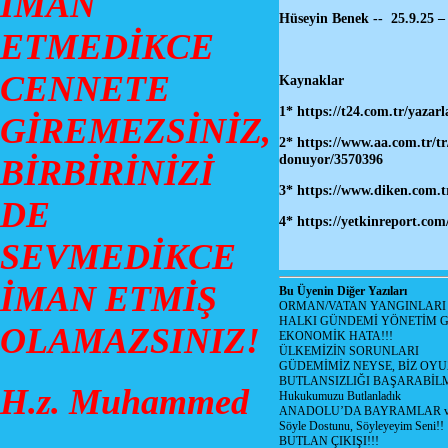
İMAN
Hüseyin Benek -- 25.9.25 –
ETMEDİKCE
CENNETE
Kaynaklar
1*
https://t24.com.tr/yazar
GİREMEZSİNİZ,
2*
https://www.aa.com.tr/tr
donuyor/3570396
BİRBİRİNİZİ
3*
https://www.diken.com.t
DE
4* https://yetkinreport.com
SEVMEDİKCE
İMAN ETMİŞ
Bu Üyenin Diğer Yazıları
ORMAN/VATAN YANGINLARI !
HALKI GÜNDEMİ YÖNETİM G
OLAMAZSINIZ!
EKONOMİK HATA!!!
ÜLKEMİZİN SORUNLARI
GÜDEMİMİZ NEYSE, BİZ OYU
BUTLANSIZLIĞI BAŞARABİLM
H.z. Muhammed
Hukukumuzu Butlanladık
ANADOLU’DA BAYRAMLAR ve
Söyle Dostunu, Söyleyeyim Seni!!
BUTLAN ÇIKIŞI!!!