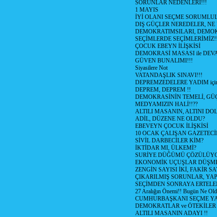
SORUNLAR NEDENLERİ!!!
1 MAYIS
İYİ OLANI SEÇME SORUMLU
DIŞ GÜÇLER NEREDELER, NE
DEMOKRATIMSILARI, DEMOK
SEÇİMLERDE SEÇİMLERİMİZ!
ÇOCUK EBEYN İLİŞKİSİ
DEMOKRASİ MASASI ile DEV
GÜVEN BUNALIMI!!!
Siyasilere Not
VATANDAŞLIK SINAVI!!!
DEPREMZEDELERE YADIM için
DEPREM, DEPREM !!
DEMOKRASİNİN TEMELİ, GÜÇ
MEDYAMIZIN HALİ!!??
ALTILI MASANIN, ALTINI D
ADİL, DÜZENE NE OLDU?
EBEVEYN ÇOCUK İLİŞKİSİ
10 OCAK ÇALIŞAN GAZETEC
SİVİL DARBECİLER KİM?
İKTİDAR MI, ÜLKEMİ?
SURİYE DÜĞÜMÜ ÇÖZÜLÜY
EKONOMİK UÇUŞLAR DÜŞME
ZENGİN SAYISI İKİ, FAKİR S
ÇIKARILMIŞ SORUNLAR, YA
SEÇİMDEN SONRAYA ERTEL
27 Aralığın Önemi!! Bugün Ne Ol
CUMHURBAŞKANI SEÇME YA
DEMOKRATLAR ve ÖTEKİLER
ALTILI MASANIN ADAYI !!