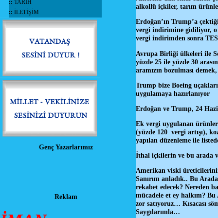
::
TARİH
alkollü içkiler, tarım ürün
::
İLETİŞİM
Erdoğan’ın Trump’a çektiği 
vergi indirimine gidiliyor,
vergi indirimden sonra TES
Avrupa Birliği ülkeleri ile
yüzde 25 ile yüzde 30 arasın
aramızın bozulması demek,
Trump bize Boeing uçakları 
uygulamaya hazırlanıyor
Erdoğan ve Trump, 24 Hazi
Ek vergi uygulanan ürünler a
(yüzde 120 vergi artışı), k
yapılan düzenleme ile list
Genç Yazarlarımız
İthal içkilerin ve bu arada 
Amerikan viski üreticilerini
Sanırım anladık.. Bu Arada 
rekabet edecek? Nereden ba
mücadele et ey halkım? Bu
Reklam
zor satıyoruz… Kısacası sö
Saygılarımla…