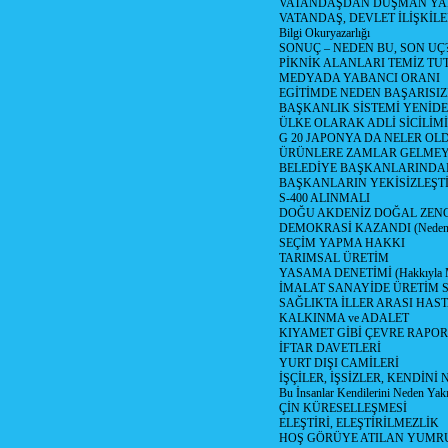
VATANDAŞDAN DÜŞMAN Y
VATANDAŞ, DEVLET İLİŞKİLE
Bilgi Okuryazarlığı
SONUÇ – NEDEN BU, SON UÇ
PİKNİK ALANLARI TEMİZ TU
MEDYADA YABANCI ORANI
EGİTİMDE NEDEN BAŞARISIZ
BAŞKANLIK SİSTEMİ YENİDE
ÜLKE OLARAK ADLİ SİCİLİM
G 20 JAPONYA DA NELER OLDU? 
ÜRÜNLERE ZAMLAR GELMEYE B
BELEDİYE BAŞKANLARINDAN
BAŞKANLARIN YEKİSİZLEŞTİ
S-400 ALINMALI
DOĞU AKDENİZ DOĞAL ZENG
DEMOKRASİ KAZANDI (Neden D
SEÇİM YAPMA HAKKI
TARIMSAL ÜRETİM
YASAMA DENETİMİ (Hakkıyla Me
İMALAT SANAYİDE ÜRETİM
SAĞLIKTA İLLER ARASI HAS
KALKINMA ve ADALET
KIYAMET GİBİ ÇEVRE RAPO
İFTAR DAVETLERİ
YURT DIŞI CAMİLERİ
İŞÇİLER, İŞSİZLER, KENDİN
Bu İnsanlar Kendilerini Neden Yak
ÇİN KÜRESELLEŞMESİ
ELEŞTİRİ, ELEŞTİRİLMEZLİK
HOŞ GÖRÜYE ATILAN YUMR