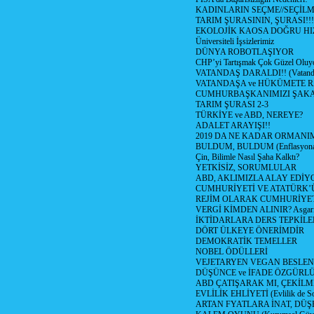
KADINLARIN SEÇME//SEÇİL
TARIM ŞURASININ, ŞURASI!!!
EKOLOJİK KAOSA DOĞRU HI
Üniversiteli İşsizlerimiz
DÜNYA ROBOTLAŞIYOR
CHP’yi Tartışmak Çok Güzel Oluy
VATANDAŞ DARALDI!! (Vatandaş
VATANDAŞA ve HÜKÜMETE R
CUMHURBAŞKANIMIZI ŞAK
TARIM ŞURASI 2-3
TÜRKİYE ve ABD, NEREYE?
ADALET ARAYIŞI!!
2019 DA NE KADAR ORMANIM
BULDUM, BULDUM (Enflasyona 
Çin, Bilimle Nasıl Şaha Kalktı?
YETKİSİZ, SORUMLULAR
ABD, AKLIMIZLA ALAY EDİYO
CUMHURİYETİ VE ATATÜRK’
REJİM OLARAK CUMHURİYE
VERGİ KİMDEN ALINIR? Asgari 
İKTİDARLARA DERS TEPKİLE
DÖRT ÜLKEYE ÖNERİMDİR
DEMOKRATİK TEMELLER
NOBEL ÖDÜLLERİ
VEJETARYEN VEGAN BESLE
DÜŞÜNCE ve İFADE ÖZGÜRL
ABD ÇATIŞARAK MI, ÇEKİLME
EVLİLİK EHLİYETİ (Evlilik de Sor
ARTAN FYATLARA İNAT, DÜ