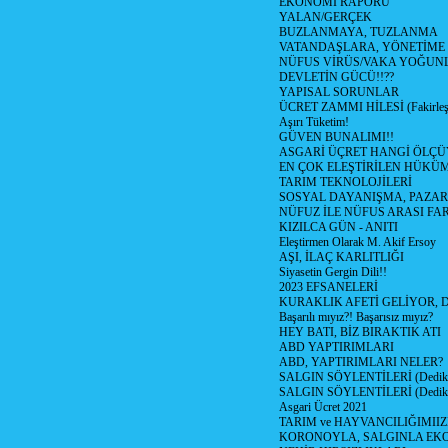
EKONOMİ RAPORU
YALAN/GERÇEK
BUZLANMAYA, TUZLANMA
VATANDAŞLARA, YÖNETİME
NÜFUS VİRÜS/VAKA YOĞUN
DEVLETİN GÜCÜ!!??
YAPISAL SORUNLAR
ÜCRET ZAMMI HİLESİ (Fakirle
Aşırı Tüketim!
GÜVEN BUNALIMI!!
ASGARİ ÜÇRET HANGİ ÖLÇÜ
EN ÇOK ELEŞTİRİLEN HÜKÜ
TARIM TEKNOLOJİLERİ
SOSYAL DAYANIŞMA, PAZAR
NÜFUZ İLE NÜFUS ARASI FA
KIZILCA GÜN - ANITI
Eleştirmen Olarak M. Akif Ersoy
AŞI, İLAÇ KARLITLIĞI
Siyasetin Gergin Dili!!
2023 EFSANELERİ
KURAKLIK AFETİ GELİYOR, 
Başarılı mıyız?! Başarısız mıyız?
HEY BATI, BİZ BIRAKTIK ATI
ABD YAPTIRIMLARI
ABD, YAPTIRIMLARI NELER?
SALGIN SÖYLENTİLERİ (Dediko
SALGIN SÖYLENTİLERİ (Dediko
Asgari Ücret 2021
TARIM ve HAYVANCILIĞIMII
KORONOYLA, SALGINLA EK