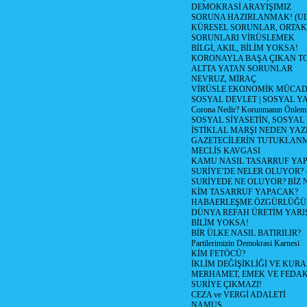
DEMOKRASİ ARAYIŞIMIZ
SORUNA HAZIRLANMAK! (U
KÜRESEL SORUNLAR, ORTAK
SORUNLARI VİRÜSLEMEK
BİLGİ, AKIL, BİLİM YOKSA!
KORONAYLA BAŞA ÇIKAN TO
ALTTA YATAN SORUNLAR
NEVRUZ, MİRAÇ
VİRÜSLE EKONOMİK MÜCAD
SOSYAL DEVLET | SOSYAL Y
Corona Nedir? Korunmanın Önlemle
SOSYAL SİYASETİN, SOSYAL
İSTİKLAL MARŞI NEDEN YAZI
GAZETECİLERİN TUTUKLAN
MECLİS KAVGASI
KAMU NASIL TASARRUF YAP
SURİYE’DE NELER OLUYOR? – 1
SURİYEDE NE OLUYOR? BİZ 
KİM TASARRUF YAPACAK?
HABAERLEŞME ÖZGÜRLÜĞÜN
DÜNYA REFAH ÜRETİM YARIŞ
BİLİM YOKSA!
BİR ÜLKE NASIL BATIRILIR?
Partilerimizin Demokrasi Karnesi
KİM FETÖCÜ?
İKLİM DEĞİŞİKLİĞİ VE KURA
MERHAMET, EMEK VE FEDA
SURİYE ÇIKMAZI!
CEZA ve VERGİ ADALETİ
NAMUS