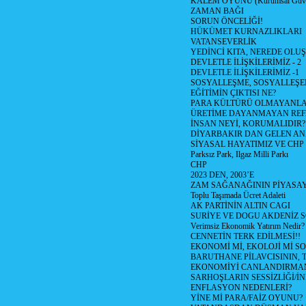
KALEM OYUNU (Kurumsal Güvenil
ZAMAN BAĞI
SORUN ÖNCELİĞİ!
HÜKÜMET KURNAZLIKLARI
VATANSEVERLİK
YEDİNCİ KITA, NEREDE OLU
DEVLETLE İLİŞKİLERİMİZ - 2
DEVLETLE İLİŞKİLERİMİZ -1
SOSYALLEŞME, SOSYALLEŞ
EĞİTİMİN ÇIKTISI NE?
PARA KÜLTÜRÜ OLMAYANLA
ÜRETİME DAYANMAYAN REF
İNSAN NEYİ, KORUMALIDIR?
DİYARBAKIR DAN GELEN AN
SİYASAL HAYATIMIZ VE CHP
Parksız Park, Ilgaz Milli Parkı
CHP
2023 DEN, 2003’E
ZAM SAĞANAĞININ PİYASAY
Toplu Taşımada Ücret Adaleti
AK PARTİNİN ALTIN CAGI
SURİYE VE DOGU AKDENİZ 
Verimsiz Ekonomik Yatırım Nedir?
CENNETİN TERK EDİLMESİ!!
EKONOMİ Mİ, EKOLOJİ Mİ 
BARUTHANE PİLAVCISININ, 
EKONOMİYİ CANLANDIRMANI
SARHOŞLARIN SESSİZLİĞİ/İNİ
ENFLASYON NEDENLERİ?
YİNE Mİ PARA/FAİZ OYUNU?