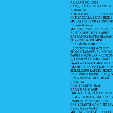
AK PARTİ 2001-2025
CAN, ÇIKMAZI!?!? GAZZE DE,
KURAKLIK!!!
KOLAYLAŞTIRICILARIN ZORL
İİHTİYAÇLARA 3 ZAM, BİZE 1
MUHALEFET YOKSA, DEMOK
Demokratik Anomi
MAHALLE YANERKEN SAÇ T
RANT KAPISI, HAK KAPISI
BAYRAMDA BAYRAMLAŞAN
TÜRKİYE EKONOMİSİ
ÜLKEMİZİN SORUNLARI !!
Uçuyormuyuz, Düşüyormuyuz?
EN ÇOK TASARRUFU KİM YA
TARIM SORUNLARI ve ÇÖZÜ
İÇ CEPHEYİ TAHKİM ETME!
Siyasal ve Ekonomik Mantıktan Uz
İMAMOĞLU ADAYLIĞININ EN
EMEKLİLERE RAPOR, NEDEN
PYD - PKK İLİŞKİSİ !! BARIŞ 
DİN ve SOSYAL DEMORASİ
GÜNDEM
ABD- TÜRKİYE- İRAN
BARIŞ KAPISI AÇIK!!
ERKEN ÖLÜM, TAMAMLANMA
DEM ile DEMLEN, HÜDAPAR
İZMİR İKTİSAR KONGRESİ
CHP’Yİ TARTIŞMAMANIN MAL
Neden, Buraya Geldik?
MİDE GÜRÜLTÜSÜ, SİYAET 