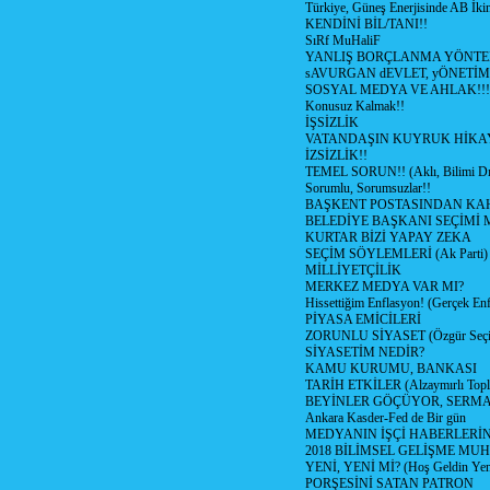
Türkiye, Güneş Enerjisinde AB İkin
KENDİNİ BİL/TANI!!
SıRf MuHaliF
YANLIŞ BORÇLANMA YÖNTEM
sAVURGAN dEVLET, yÖNETİM
SOSYAL MEDYA VE AHLAK!!!
Konusuz Kalmak!!
İŞSİZLİK
VATANDAŞIN KUYRUK HİKA
İZSİZLİK!!
TEMEL SORUN!! (Aklı, Bilimi Dı
Sorumlu, Sorumsuzlar!!
BAŞKENT POSTASINDAN K
BELEDİYE BAŞKANI SEÇİMİ 
KURTAR BİZİ YAPAY ZEKA
SEÇİM SÖYLEMLERİ (Ak Parti)
MİLLİYETÇİLİK
MERKEZ MEDYA VAR MI?
Hissettiğim Enflasyon! (Gerçek En
PİYASA EMİCİLERİ
ZORUNLU SİYASET (Özgür Seç
SİYASETİM NEDİR?
KAMU KURUMU, BANKASI
TARİH ETKİLER (Alzaymırlı Topl
BEYİNLER GÖÇÜYOR, SERM
Ankara Kasder-Fed de Bir gün
MEDYANIN İŞÇİ HABERLERİ
2018 BİLİMSEL GELİŞME MU
YENİ, YENİ Mİ? (Hoş Geldin Yeni
PORŞESİNİ SATAN PATRON