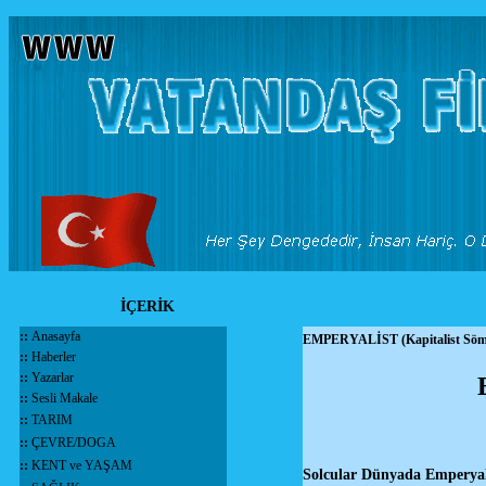
İÇERİK
::
Anasayfa
EMPERYALİST (Kapitalist Sö
::
Haberler
::
Yazarlar
::
Sesli Makale
::
TARIM
::
ÇEVRE/DOGA
::
KENT ve YAŞAM
Solcular Dünyada Emperyali