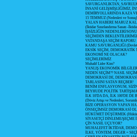
SAVURGANLIKTAN, SAVRULM
İNSANİ GELİŞMİŞLİĞİMİZ, İ
DEMİRYOLLARINDA KAZA V
15 TEMMUZ (Nedenleri ve Sonuçl
YALAN HABERE MARUZ KA
(İktidar Sınırlandırma Sanatı -İktida
İŞSİZLİĞİN NEDENLERİ/SON
SEÇİMDEN BEKLENTİLERİMİZ
VATANDAŞA SEÇİM RAPORU
KAMU SAVURGANLIĞI (Devlet n
EKSİK SEÇİM, DEMOKRATİK 
EKONOMİ NE OLACAK?
SEÇİMLERİMİZ
Muhalif Lider Kim?
YANLIŞ EKONOMİK BİLGİLE
NEDEN SEÇİM?? NASIL SEÇİM
DEMOKRASİ DE, DEMOKRASİ
TARLASINI SATAN REÇBER!
BENİM ENFLASYONUM, SİZ
BEYHUDE POLİTİK TARTIŞMA
İLK 10'DA DA, İLK 100'DE D
(Döviz Artışı ve Nedenleri, Sorumlu
BİZE OPERASYON YAPAN HA
ÖNSEÇİMSİZ DEMORKASİ OL
HÜKÜMET DÜŞÜRMEK (Hükümet
SİYASETÇİ DİNLEME/ŞEÇME 
ÇİN NASIL UÇUYOR?
MUHALEFET İKTİDAR, DEMO
İLKE, YÖNTEM, DEGER = SEÇ