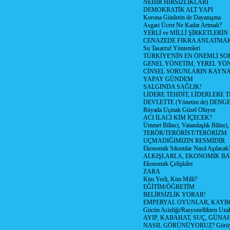
NEHİR HIRSIZLIKLARI
DEMOKRATİK ALT YAPI
Korona Günlerin de Dayanışma
Asgari Ücret Ne Kadar Artmalı?
YERLİ ve MİLLİ ŞİRKETLERİ
CENAZEDE FIKRA ANLATMA
Su Tasarruf Yöntemleri
TÜRKİYE'NİN EN ÖNEMLİ SO
GENEL YÖNETİM, YEREL YÖ
CİNSEL SORUNLARIN KAYN
YAPAY GÜNDEM
SALGINDA SAĞLIK!
LİDERE TEHDİT, LİDERLERE 
DEVLETTE (Yönetim de) DENGE
Rüyada Uçmak Güzel Oluyor
ACI İLACI KİM İÇECEK?
Ümmet Bilinci, Vatandaşlık Bilinci, 
TERÖR/TERÖRİST/TERÖRİZM
UÇMADIĞIMIZIN RESMİDİR
Ekonomik Sıkıntılar Nasıl Aşılacak
ALKIŞLARLA, EKONOMİK BAT
Ekonomik Çelişkiler
ZARA
Kim Yerli, Kim Milli?
EĞİTİM/ÖĞRETİM
BELİRSİZLİK YORAR!
EMPERYAL OYUNLAR, KAYB
Gücün Acizliği/Rasyonellikten Uzak
AYIP, KABAHAT, SUÇ, GÜNAH (
NASIL GÖRÜNÜYORUZ? Görüyo