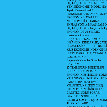
DIŞ GÜÇLER NE ALEM DE!!!
YENİ EKONOMİK MODEL (Dövize
Tepki Gösterme Hakkı!
HÜKÜMETİ ANLAMAK LAZI
EKONOMİK HATALAR!
NEDEN PARTİ TUTARIZ?
ENFLASYON ve MAAŞ ZAM 
DIŞ GÜÇLER (Dış Güçlerin, İç O
EKONOMİDE 20 YILIMIZ!!
Kastamonu Oyunları
BAŞKENTTE KASTAMONU
İNSANLIK, KİNDARLIK, ÇATI
SİYASET/SİYASETCİ GERMESİ
KRİZ EKONOMİSİNDEN ÇIKIŞ
SEÇİM BARAJI DA, VATANDAŞ
GÖÇ SORUNU
Bayram da Yaşanılan Sorunlar
BAYRAM
15 TEMMUZ'UN NEDENLERİ
BU NASIL EKONOMİ?
EKONOMİK EŞİTSİZLİK SOR
VATANDAŞ, GENELGEYE UY
EMEKLİ Biz Emeklililer!
VİRÜSTEN, KRİZDEN ÇIKIŞ
EKONOMİNİN SİNİR UCLARI
GAZETECİ SORU SORAR!!
GAZETECİ SORU SORAR!!
GELİR ve SOSYAL EŞİTSİZLİK
TÜRKİYE – ABD