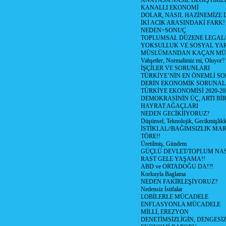
ANAYASA NASIL DEGİŞTİRİL
KANALLI EKONOMİ
DOLAR, NASIL HAZİNEMİZE D
İKİ ACIK ARASINDAKİ FARK!
NEDEN>SONUÇ
TOPLUMSAL DÜZENE LEGAL/
YOKSULLUK VE SOSYAL Y
MÜSLÜMANDAN KAÇAN MÜ
Vahşetler, Normalimiz mi, Oluyor?
İŞÇİLER VE SORUNLARI
TÜRKİYE’NİN EN ÖNEMLİ SO
DERİN EKONOMİK SORUNA
TÜRKİYE EKONOMİSİ 2020-20
DEMOKRASİNİN ÜÇ, ARTI Bİ
HAYRAT AĞAÇLARI
NEDEN GECİKİİYORUZ?
Düşünsel, Teknolojik, Gecikmişlikle
İSTİKLAL//BAĞIMSIZLIK MAR
TÖRE!!
Üretilmiş, Gündem
GÜÇLÜ DEVLET/TOPLUM NAS
RAST GELE YAŞAMA!!
ABD ve ORTADOĞU DA!?!
Korkuyla Baglama
NEDEN FAKİRLEŞİYORUZ?
Nedensiz İstifalar
LOBİLERLE MÜCADELE
ENFLASYONLA MÜCADELE
MİLLİ, EREZYON
DENETİMSİZLİGİN, DENGESİZ