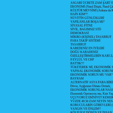
ASGARİ ÜCRETE ZAM ŞART O
EKONOMİ (Nasıl Düştü, Nasıl Çı
KÜLTÜR MEVSİMİ (Ankara da Kül
HAİN KİM??
NÜVİT'İN GÜNLÜKLERİ
YAPILANLAR BOŞA MI?
SİYASAL FİTNE
SİVİL, BAGIMSIZ STÖ
DEMOKRASİ
MİKRO (KİŞİSEL) TASARRUF
PARA TAKİP SİSTEMİ
TASARRUF
KAREDENİZ EN İYİLERİ
DOĞU KARADENİZ
ÖZELLEŞTİRMELERİN KARI Z
9 EYLÜL VE CHP
BATTIK!!!
TÜKETEREK Mİ, EKONOMİK 
YAPISAL EKONOMİK SORUN
EKONOMİK SORUN MU VAR?
BAYRAM
ALTERNATİF ASYA PARA BİRİ
Döviz, Açığınızın Olması Demek,
EKONOMİK SORUNLAR NASIL
Ekonomik Operasyon mu, Kim Yap
UÇUYORUZ EMNİYET KEMERİN
YÜZDE 49.50 ZAM NEYİN NES
KORUCULARIN GÖREVLERİ (Polis
YANGIN VE ÖNLEM!!
KÖLELİGE DÖNÜŞ VE İNSAN 