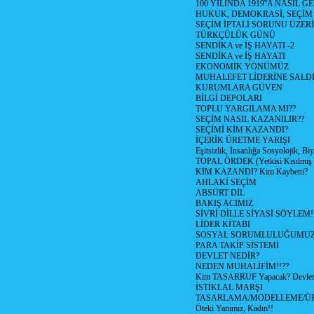
100 YILINDA 1919''A NASIL G
HUKUK, DEMOKRASİ, SEÇİM
SEÇİM İPTALİ SORUNU ÜZER
TÜRKÇÜLÜK GÜNÜ
SENDİKA ve İŞ HAYATI -2
SENDİKA ve İŞ HAYATI
EKONOMİK YÖNÜMÜZ
MUHALEFET LİDERİNE SALD
KURUMLARA GÜVEN
BİLGİ DEPOLARI
TOPLU YARGILAMA MI??
SEÇİM NASIL KAZANILIR??
SEÇİMİ KİM KAZANDI?
İÇERİK ÜRETME YARIŞI
Eşitsizlik, İnsanlığa Sosyolojik, Bi
TOPAL ÖRDEK (Yetkisi Kısılmış 
KİM KAZANDI? Kim Kaybetti?
AHLAKİ SEÇİM
ABSÜRT DİL
BAKIŞ ACIMIZ
SİVRİ DİLLE SİYASİ SÖYLEM!
LİDER KİTABI
SOSYAL SORUMLULUĞUMUZ!
PARA TAKİP SİSTEMİ
DEVLET NEDİR?
NEDEN MUHALİFİM!!??
Kim TASARRUF Yapacak? Devlet m
İSTİKLAL MARŞI
TASARLAMA/MODELLEME/Ü
Öteki Yanımız, Kadın!!