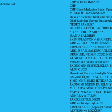
CHP ve DEMOKRASİ!!
Adrese Git
CHP
CHP Genel Merkezine Butlan Oper
MUHALİF DAYANIŞMA!!
Hukuk Sistemlnde Tutuklama Nasıl
Okul Saldırıları Üzerine Düşünmek
NEDEN FAKİRİZ?
BELEDİYELERİ TOPAL ÖRDE
SİYASİLERE UYARI?!?!?
İRAN’A SALDIRI!!
SKİMPFLASYON // SHRİNKF
ABD ve İSRAİL VEDE İRAN!!
EMPERYALİST SALDIRILAR!!
ABD, İSRAİL SALDIRGANLIĞI
ÜRÜNLER, NEDEN UCUZ, NED
ALGILATILAN ALGILARLA, D
Vatandaşlık Hukuku Bozulunca!!
EKONOMİK EŞİTSİZLİKLER, 
ALIM GÜCÜ
Demokrasi, Barış ve Kardeşlik Süre
ASGARİ ÜÇRET KAÇ LİRA OL
ŞİMDİ CHP, ŞİMDİ İKTİDAR Z
EKONOMİ NEDEN DÜZELMİY
MÜSİAD’A GÖRE TÜRKİYENİ
YAPAY ZEKA ve ROBOT TEKN
ANKARA ve TARIM
FAKİRLEŞTİRİLDİK!!!
ABD ve Türkiye İlişkileri!!!
EMPERYALİST (Kapitalist Sömü
ATATÜRK ve BOZKURT