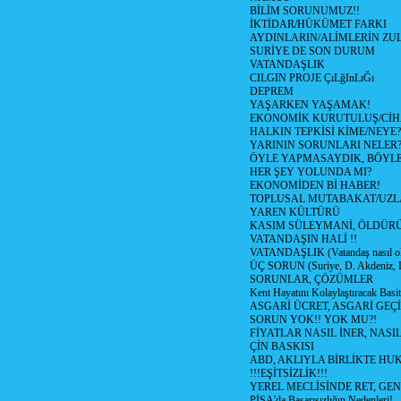
BİLİM SORUNUMUZ!!
İKTİDAR/HÜKÜMET FARKI
AYDINLARIN/ALİMLERİN ZUL
SURİYE DE SON DURUM
VATANDAŞLIK
CILGIN PROJE ÇıLğInLıĞı
DEPREM
YAŞARKEN YAŞAMAK!
EKONOMİK KURUTULUŞ/Cİ
HALKIN TEPKİSİ KİME/NEYE?
YARININ SORUNLARI NELER
ÖYLE YAPMASAYDIK, BÖYLE
HER ŞEY YOLUNDA MI?
EKONOMİDEN Bİ HABER!
TOPLUSAL MUTABAKAT/UZL
YAREN KÜLTÜRÜ
KASIM SÜLEYMANİ, ÖLDÜR
VATANDAŞIN HALİ !!
VATANDAŞLIK (Vatandaş nasıl ol
ÜÇ SORUN (Suriye, D. Akdeniz, 
SORUNLAR, ÇÖZÜMLER
Kent Hayatını Kolaylaştıracak Basi
ASGARİ ÜCRET, ASGARİ GEÇ
SORUN YOK!! YOK MU?!
FİYATLAR NASIL İNER, NASI
ÇİN BASKISI
ABD, AKLIYLA BİRLİKTE HU
!!!EŞİTSİZLİK!!!
YEREL MECLİSİNDE RET, GEN
PİSA'da Başarısızlığın Nedenleri!