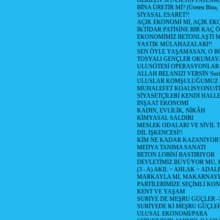
GERİLEN SİYASETİN PATLAM
BİNA ÜRETİR Mİ? (Üreten Bina, 
SİYASAL ESARET!!
AÇIK EKONOMİ Mİ, AÇIK EK
İKTİDAR PATİSİNE BİR KAÇ Ö
EKONOMİMİZ BETONLAŞTI M
YASTIK MÜLAHAZALARI!!
SEN ÖYLE YAŞAMASAN, O B
TOSYALI GENÇLER OKUMAY
ULUSÖTESİ OPERASYONLAR
ALLAH BELANIZI VERSİN Suriy
ULUSLAR KOMŞULUĞUMUZ
MUHALEFET KOALİSYONU/İT
SİYASETÇİLERİ KENDİ HALL
İNŞAAT EKONOMİ
KADIN, EVLİLİK, NİKÂH
KİMYASAL SALDIRI
MESLEK ODALARI VE SİVİL
DİL İŞKENCESİ!!
KİM NE KADAR KAZANIYOR
MEDYA TANIMA SANATI
BETON LOBİSİ BASTIRIYOR
DEVLETİMİZ BÜYÜYOR MU,
(3 - A) AKIL > AHLAK > ADAL
MARKAYLA MI, MAKARNAYLA
PARTİLERİMİZE SEÇİMLİ KO
KENT VE YAŞAM
SURİYE DE MEŞRU GÜÇLER -
SURİYEDE Kİ MEŞRU GÜÇLE
ULUSAL EKONOMİ/PARA