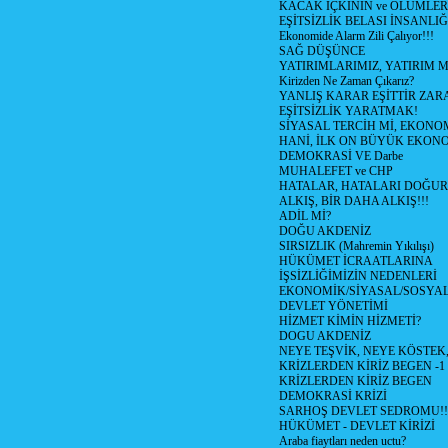
KACAK İÇKİNİN ve ÖLÜMLER
EŞİTSİZLİK BELASI İNSANL
Ekonomide Alarm Zili Çalıyor!!!
SAĞ DÜŞÜNCE
YATIRIMLARIMIZ, YATIRIM M
Kirizden Ne Zaman Çıkarız?
YANLIŞ KARAR EŞİTTİR ZARA
EŞİTSİZLİK YARATMAK!
SİYASAL TERCİH Mİ, EKONO
HANİ, İLK ON BÜYÜK EKON
DEMOKRASİ VE Darbe
MUHALEFET ve CHP
HATALAR, HATALARI DOĞUR
ALKIŞ, BİR DAHA ALKIŞ!!!
ADİL Mİ?
DOĞU AKDENİZ
SIRSIZLIK (Mahremin Yıkılışı)
HÜKÜMET İCRAATLARINA
İŞSİZLİĞİMİZİN NEDENLERİ
EKONOMİK/SİYASAL/SOSYA
DEVLET YÖNETİMİ
HİZMET KİMİN HİZMETİ?
DOGU AKDENİZ
NEYE TEŞVİK, NEYE KÖSTEK
KRİZLERDEN KİRİZ BEGEN -1
KRİZLERDEN KİRİZ BEGEN
DEMOKRASİ KRİZİ
SARHOŞ DEVLET SEDROMU!!
HÜKÜMET - DEVLET KİRİZİ
Araba fiaytları neden uctu?