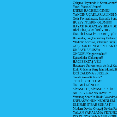
Çalışma Hayatında ki Sorunlarımız!
Yerel, Yöresel Üretim!
ENERJİ BAGISIZLIĞIMIZ!
YANGIN UÇAKLARI ALINDI M
Gelir Paylaşılmazsa, Eşitsizlik Sonu
HÜSEYİN'LERİN ÖLÜMÜ!!!
HAYATI KOLAYLAŞTIRAN D
BİZİ KİM, SÖMÜRÜYOR ?
ÜRETİCİ MALİYET ARTIŞI (ÜF
Başkanlık, Güçlendirilmiş Parlamen
Vladimir Zelenski, Vladimir Putin
GÜÇ DOKTRİNİNDEN, HAK D
UKRAYNA/RUSYA
ÖNGÖRÜ/Öngörüsüzlük!!
Eşitsizlikler Öldürüyor!!
HACI BEKTAŞ VELİ
Hacettepe Üniversitesin de, İşçi Kıy
Etkin Güçlerin Barış İçin Etkinsizlik
İŞÇİ ÇALIŞMA SÜRELERİ
Sanal Gerçeklik Nedir?
TEPKİSİZ TOPLUM!!
ÖNEMLİ GÜNLER
SİYASETTE, SİYASETSİZLİK!
AKLA, VİCDANA DAVET!!
Vatandaş Sezen'in Hakkı Vatandaşa
ENFLASYONUN NEDENLERİ, N
ÜLKEME İTİBAR SUKASTİ !!
Modern Devlet, Ortaçağ Devleti Far
YALAN YAKALAMA YETENEG
DIŞ DÜNYADAN NASIL GÖR