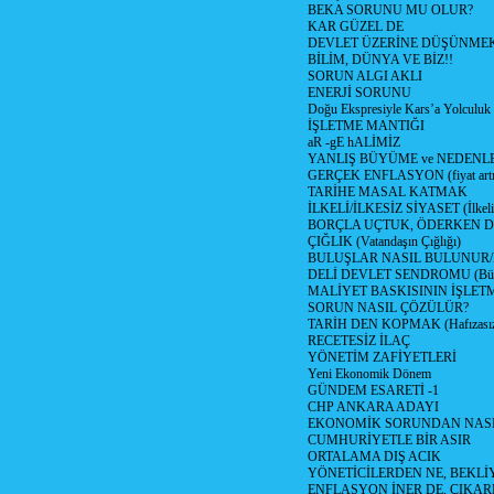
BEKA SORUNU MU OLUR?
KAR GÜZEL DE
DEVLET ÜZERİNE DÜŞÜNME
BİLİM, DÜNYA VE BİZ!!
SORUN ALGI AKLI
ENERJİ SORUNU
Doğu Ekspresiyle Kars’a Yolculuk
İŞLETME MANTIĞI
aR -gE hALİMİZ
YANLIŞ BÜYÜME ve NEDENLE
GERÇEK ENFLASYON (fiyat artış
TARİHE MASAL KATMAK
İLKELİ/İLKESİZ SİYASET (İlkeli/
BORÇLA UÇTUK, ÖDERKEN D
ÇIĞLIK (Vatandaşın Çığlığı)
BULUŞLAR NASIL BULUNUR
DELİ DEVLET SENDROMU (Büyük
MALİYET BASKISININ İŞLE
SORUN NASIL ÇÖZÜLÜR?
TARİH DEN KOPMAK (Hafızasız
RECETESİZ İLAÇ
YÖNETİM ZAFİYETLERİ
Yeni Ekonomik Dönem
GÜNDEM ESARETİ -1
CHP ANKARA ADAYI
EKONOMİK SORUNDAN NASIL
CUMHURİYETLE BİR ASIR
ORTALAMA DIŞ ACIK
YÖNETİCİLERDEN NE, BEKLİ
ENFLASYON İNER DE, ÇIKA