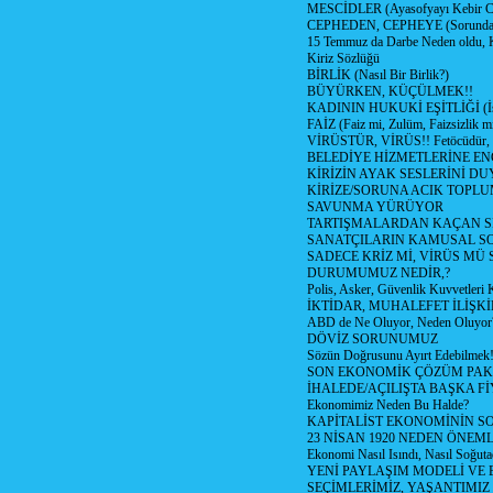
MESCİDLER (Ayasofyayı Kebir C
CEPHEDEN, CEPHEYE (Sorundan
15 Temmuz da Darbe Neden oldu, 
Kiriz Sözlüğü
BİRLİK (Nasıl Bir Birlik?)
BÜYÜRKEN, KÜÇÜLMEK!!
KADININ HUKUKİ EŞİTLİĞİ (İsta
FAİZ (Faiz mi, Zulüm, Faizsizlik m
VİRÜSTÜR, VİRÜS!! Fetöcüdür, 
BELEDİYE HİZMETLERİNE E
KİRİZİN AYAK SESLERİNİ D
KİRİZE/SORUNA ACIK TOPL
SAVUNMA YÜRÜYOR
TARTIŞMALARDAN KAÇAN Sİ
SANATÇILARIN KAMUSAL S
SADECE KRİZ Mİ, VİRÜS MÜ
DURUMUMUZ NEDİR,?
Polis, Asker, Güvenlik Kuvvetleri 
İKTİDAR, MUHALEFET İLİŞKİ
ABD de Ne Oluyor, Neden Oluyor
DÖVİZ SORUNUMUZ
Sözün Doğrusunu Ayırt Edebilmek
SON EKONOMİK ÇÖZÜM PAK
İHALEDE/AÇILIŞTA BAŞKA F
Ekonomimiz Neden Bu Halde?
KAPİTALİST EKONOMİNİN S
23 NİSAN 1920 NEDEN ÖNEML
Ekonomi Nasıl Isındı, Nasıl Soğuta
YENİ PAYLAŞIM MODELİ VE
SEÇİMLERİMİZ, YAŞANTIMIZ