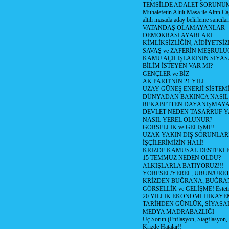
TEMSİLDE ADALET SORUNUM
Muhalefetin Altılı Masa ile Altın Ca
altılı masada aday belirleme sancılar
VATANDAŞ OLAMAYANLAR
DEMOKRASİ AYARLARI
KİMLİKSİZLİĞİN, AİDİYETSİ
SAVAŞ ve ZAFERİN MEŞRUL
KAMU AÇILIŞLARININ SİYAS
BİLİM İSTEYEN VAR MI?
GENÇLER ve BİZ
AK PARTİ'NİN 21 YILI
UZAY GÜNEŞ ENERJİ SİSTEM
DÜNYADAN BAKINCA NASI
REKABETTEN DAYANIŞMAY
DEVLET NEDEN TASARRUF 
NASIL YEREL OLUNUR?
GÖRSELLİK ve GELİŞME!
UZAK YAKIN DIŞ SORUNLAR
İŞÇİLERİMİZİN HALİ!
KRİZDE KAMUSAL DESTEKL
15 TEMMUZ NEDEN OLDU?
ALKIŞLARLA BATIYORUZ!!!
YÖRESEL/YEREL, ÜRÜN/ÜRE
KRİZDEN BUĞRANA, BUĞRA
GÖRSELLİK ve GELİŞME! Estetik m
20 YILLIK EKONOMİ HİKAYEM
TARİHDEN GÜNLÜK, SİYASA
MEDYA MADRABAZLIĞI
Üç Sorun (Enflasyon, Stagflasyon,
Krizde Hatalar!!