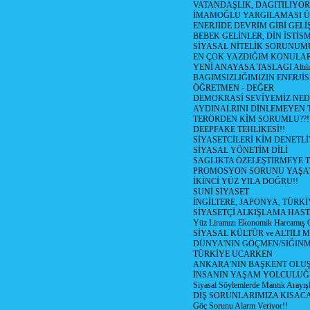
VATANDAŞLIK, DAGITILIYOR
İMAMOĞLU YARGILAMASI Ü
ENERJİDE DEVRİM GİBİ GEL
BEBEK GELİNLER, DİN İSTİS
SİYASAL NİTELİK SORUNUM
EN ÇOK YAZDIĞIM KONULA
YENİ ANAYASA TASLAGI Altılı
BAGIMSIZLIĞIMIZIN ENERJİS
ÖĞRETMEN - DEĞER
DEMOKRASİ SEVİYEMİZ NED
AYDINALRINI DİNLEMEYEN
TERÖRDEN KİM SORUMLU??!
DEEPFAKE TEHLİKESİ!!
SİYASETCİLERİ KİM DENETL
SİYASAL YÖNETİM DİLİ
SAGLIKTA ÖZELEŞTİRMEYE T
PROMOSYON SORUNU YAŞA
İKİNCİ YÜZ YILA DOĞRU!!
SUNİ SİYASET
İNGİLTERE, JAPONYA, TÜRK
SİYASETÇİ ALKIŞLAMA HAST
Yüz Liramızı Ekonomik Harcamış 
SİYASAL KÜLTÜR ve ALTILI 
DÜNYA'NIN GÖÇMEN/SIĞIN
TÜRKİYE UCARKEN
ANKARA'NIN BAŞKENT OLU
İNSANIN YAŞAM YOLCULU
Siyasal Söylemlerde Mantık Arayışl
DIŞ SORUNLARIMIZA KISACA
Göç Sorunu Alarm Veriyor!!