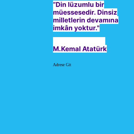
“Din lüzumlu bir
müessesedir. Dinsiz
milletlerin devamına
imkân yoktur."
M.Kemal Atatürk
Adrese Git