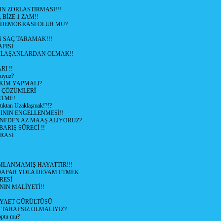
N ZORLASTIRMASI!!!
 BİZE 1 ZAM!!
 DEMOKRASİ OLUR MU?
 SAÇ TARAMAK!!!
APISI
LAŞANLARDAN OLMAK!!
I !!
uyuz?
KİM YAPMALI?
e ÇÖZÜMLERİ
ETME!
ıktan Uzaklaşmak!?!?
NIN ENGELLENMESİ!!
 NEDEN AZ MAAŞ ALIYORUZ?
 BARIŞ SÜRECİ !!
RASİ
LANMAMIŞ HAYATTIR!!!
ÜDAPAR YOLA DEVAM ETMEK
RESİ
IN MALİYETİ!!
İYAET GÜRÜLTÜSÜ
 TARAFSIZ OLMALIYIZ?
optu mu?