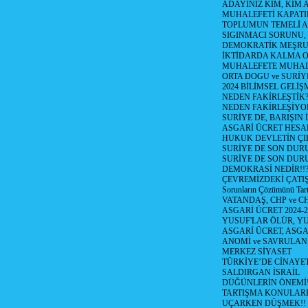
ADAYINIZ KİM, KİM 
MUHALEFETİ KAPATIR
TOPLUMUN TEMELİ AD
SIGINMACI SORUNU,
DEMOKRATİK MEŞRU 
İKTİDARDA KALMA 
MUHALEFETE MUHAL
ORTA DOGU ve SURİY
2024 BİLİMSEL GELİ
NEDEN FAKİRLEŞTİK?!
NEDEN FAKİRLEŞİYOR
SURİYE DE, BARIŞIN 
ASGARİ ÜCRET HESAB
HUKUK DEVLETİN ÇIK
SURİYE DE SON DUR
SURİYE DE SON DURU
DEMOKRASİ NEDİR!!?
ÇEVREMİZDEKİ ÇATIŞM
Sorunların Çözümünü Tar
VATANDAŞ, CHP ve CH
ASGARİ ÜCRET 2024-
YUSUF'LAR ÖLÜR, YU
ASGARİ ÜCRET, ASGA
ANOMİ ve SAVRULAN
MERKEZ SİYASET
TÜRKİYE’DE CİNAYE
SALDIRGAN İSRAİL
DÜĞÜNLERİN ÖNEMİ
TARTIŞMA KONULARI
UÇARKEN DÜŞMEK!!