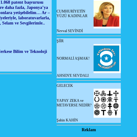
e 1.068 patent başvurusu
ere daha fazla, Japonya’ya
CUMHURİYETİN
 onlara yetişebilelim… Ar –
YÜZÜ KADINLAR
yeleriyle, laboratuvarlarla,
, Selam ve Sevgilerimle..
Nevval SEVİNDİ
ŞİİR
erkese Bilim ve Teknoloji
NORMALİ AŞMAK!
AHSEN'E SEVDALI
GELECEK
YAPAY ZEKA ve
METAVERSE NEDİR?
Şahin KAHİN
Reklam