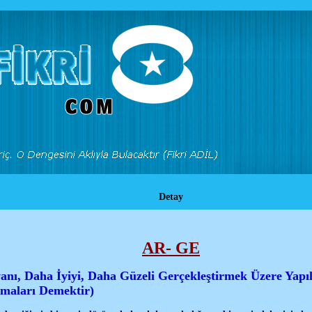
Detay
AR- GE
nı, Daha İyiyi, Daha Güzeli Gerçekleştirmek Üzere Yapı
şmaları Demektir)