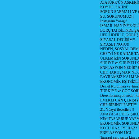
ATATÜRK'ÜN ASKERİ!
KÖYDE, SAHNE
SORUN SARMALI VE 
SU, SORUNUMUZ!!
İnstagram Yasagı!
İSMAİL HANİYYE ÖL
BORÇ TAHSİLİNDE ŞA
HER LİDERLE, GÖRÜŞ
SİYASAL DEGİŞİM!!
SİYASET NOTU!!
NEDEN, SOSYAL DEM
CHP’Yİ NE KADAR T
ÜLKEMİZİN SORUNLA
SURİYE ve SURİYELİ
ENFLASYON NEDİR? Bizi
CHP, TARTIŞMAK NE G
BAYRAMSIZ KALMAK
EKONOMİK EŞİTSİZL
Devlet Kurumları ve Tasar
TÜRKİYE ve GÖÇ SOR
Dezenformasyon nedir, ki
EMEKLİ CAN ÇEKİŞİY
CHP BİRİNCİ PARTİ!!!
21. Yüzyıl Becerileri !!
ANAYASAL DEGİŞİKLİ
KİM TASARRUF YAPMA
EKONOMİK SORUNL
KÖTÜ HAZ, İYİ HAZZI
ENFLASYON LİGİ
Tasarruf şart, şartta kim y