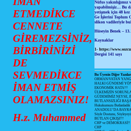
İMAN
Nüfus yakınlığımız v
yapabilmişiz… Bu da 
ETMEDİKCE
yetişmek için 48 kez
Ge İşlerini Toplum O
slikon vadileriyle b
CENNETE
Hüseyin Benek – 13.
GİREMEZSİNİZ,
Kaynaklar
BİRBİRİNİZİ
1-
https://www.sozcu
Dergisi 141 sayı
DE
SEVMEDİKCE
Bu Üyenin Diğer Yazılar
ORMAN/VATAN YANGI
HALKI GÜNDEMİ YÖN
İMAN ETMİŞ
EKONOMİK HATA!!!
ÜLKEMİZİN SORUNLA
OLAMAZSINIZ!
GÜDEMİMİZ NEYSE, B
BUTLANSIZLIĞI BAŞA
Hukukumuzu Butlanladık
ANADOLU’DA BAYRAM
H.z. Muhammed
Söyle Dostunu, Söyleyeyi
BUTLAN ÇIKIŞI!!!
CHP ve DEMOKRASİ!!
CHP