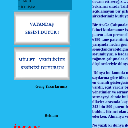
::
TARİH
devam ettireceğiz… A
Sekizinci sırada Tü
::
İLETİŞİM
açıklamayan bir şirk
şirketlerimiz kutluy
Bir Ar-Ge Çalışmaları
ikinci kutlamamız is
patent alan personel
6180 tane patentimiz
yarışında neden geri
sonuçlandırabildiğim
sorumluyuz, o kadar
rağmen çalışmalar d
düşünceleriyle dün
Dünya bu konuda nere
sayılarına göre ülke
en önemli göstergesi
Genç Yazarlarımız
vardır, içat vardır 
yönetimler ve serma
sermayeyi elinde bu
ülkeler arasında kaç
243 bin 500 patent b
buldu.. Birinci olan
Reklam
ederken, Almanya ve
Ne yazık ki dünya i