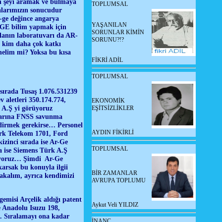
an şeyi aramak ve bulmaya
TOPLUMSAL
malarımızın sonucudur
-ge değince angarya
YAŞANILAN
-GE bilim yapmak için
SORUNLAR KİMİN
lanın laboratuvarı da AR-
SORUNU?!?
k kim daha çok katkı
enelim mi? Yoksa bu kısa
FİKRİ ADİL
TOPLUMSAL
 sırada Tusaş 1.076.531239
 aletleri 350.174.774,
EKONOMİK
el A.Ş yi görüyoruz
EŞİTSİZLİKLER
alarına FNSS savunma
dirmek gerekirse… Personel
AYDIN FİKİRLİ
Türk Telekom 1701, Ford
izinci sırada ise Ar-Ge
TOPLUMSAL
da ise Siemens Türk A.Ş
rüyoruz… Şimdi Ar-Ge
karsak bu konuyla ilgii
BİR ZAMANLAR
akalım, ayrıca kendimizi
AVRUPA TOPLUMU
gemisi Arçelik aldığı patent
Aykut Veli YILDIZ
e Anadolu Isuzu 198,
… Sıralamayı ona kadar
İNANÇ