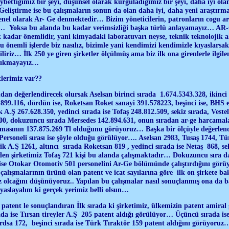
ettiğimiz bir şeyi, düşünsel olarak kurguladığımız bir şeyi, daha iyi ol
Geliştirme ise bu çalışmaların sonun da olan daha iyi, daha yeni araştır
enel olarak Ar- Ge denmektedir… Bizim yöneticilerin, patronların cogu ar
r… Yoksa bu alanda bu kadar verimsizliği başka türlü anlayamayız… AR
 kadar önemlidir, yani kimyadaki laboratuvarı neyse, teknik teknolojik a
 önemli işlerde biz nasılız, bizimle yani kendimizi kendimizle kıyaslarsa
iriz… İlk 250 ye giren şirketler ölçülmüş ama biz ilk ona girenlerle ilgil
n çıkmayayız…
tlerimiz var??
an değerlendirecek olursak Aselsan birinci sırada 1.674.5343.328, ikinci
899.116, dördün ise, Roketsan Roket sanayi 391.578223, beşinci ise, BHS ev
ik A.Ş 267.628.350, yedinci sırada ise Tofaş 248.812.509, sekiz sırada, Vest
00, dokuzuncu sırada Mersedes 142.894.631, onun sıradan ar-ge harcam
amasının 137.875.269 Tl olduğunu görüyoruz… Başka bir ölçüyle değerlen
 Personeli sırası ise şöyle olduğu görülüyor…. Aselsan 2983, Tusaş 1744, 
k A.Ş 1261, altıncı sırada Roketsan 819 , yedinci sırada ise Netaş 868, sek
eden şirketimiz Tofaş 721 kişi bu alanda çalışmaktadır… Dokuzuncu sıra 
ise Otokar Otomotiv 501 personelini Ar-Ge bölümünde çalıştırdığını gö
 çalışmalarının ürünü olan patent ve icat sayılarına göre ilk on şirkete ba
 olcağını düşünüyoruz.. Yapılan bu çalışmalar nasıl sonuçlanmış ona da b
kıyaslayalım ki gerçek yerimiz belli olsun…
patent le sonuçlandıran İlk sırada ki şirketimiz, ülkemizin patent amiral 
ırada ise Tırsan tireyler A.Ş 205 patent aldığı görülüyor… Üçüncü sırada is
dsa 172, beşinci sırada ise Türk Tıraktör 159 patent aldığını görüyoruz