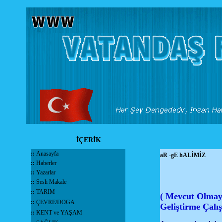
İÇERİK
::
Anasayfa
aR -gE hALİMİZ
::
Haberler
::
Yazarlar
::
Sesli Makale
::
TARIM
( Mevcut Olmaya
::
ÇEVRE/DOGA
Geliştirme Çalı
::
KENT ve YAŞAM