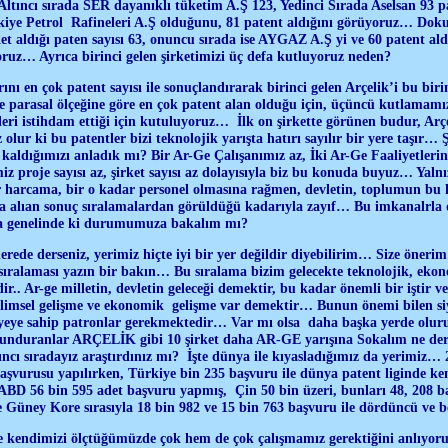
ltıncı sırada SER dayanıklı tüketim A.Ş 123, Yedinci Sırada Aselsan 93 
rkiye Petrol Rafineleri A.Ş olduğunu, 81 patent aldığını görüyoruz… Doku
et aldığı paten sayısı 63, onuncu sırada ise AYGAZ A.Ş yi ve 60 patent al
oruz… Ayrıca birinci gelen şirketimizi üç defa kutluyoruz neden?
nı en çok patent sayısı ile sonuçlandırarak birinci gelen Arçelik’i bu birin
e parasal ölçeğine göre en çok patent alan olduğu için, üçüncü kutlamamız
leri istihdam ettiği için kutuluyoruz… İlk on şirkette görünen budur, Arçel
 olur ki bu patentler bizi teknolojik yarışta hatırı sayılır bir yere taşır
 kaldığımızı anladık mı? Bir Ar-Ge Çalışanımız az, İki Ar-Ge Faaliyetlerin
iz proje sayısı az, şirket sayısı az dolayısıyla biz bu konuda buyuz… Y
 harcama, bir o kadar personel olmasına rağmen, devletin, toplumun b
a alıan sonuç sıralamalardan görüldüğü kadarıyla zayıf… Bu imkanalrla d
ya genelinde ki durumumuza bakalım mı?
de derseniz, yerimiz hiçte iyi bir yer değildir diyebilirim… Size önerim
 sıralaması yazın bir bakın… Bu sıralama bizim gelecekte teknolojik, eko
dir.. Ar-ge milletin, devletin geleceği demektir, bu kadar önemli bir iştir
bilimsel gelişme ve ekonomik gelişme var demektir… Bunun önemi bilen si
yeye sahip patronlar gerekmektedir… Var mı olsa daha başka yerde oluruz,
lunduranlar ARÇELİK gibi 10 şirket daha AR-GE yarışına Sokalım ne ders
ıncı sıradayız araştırdınız mı? İşte dünya ile kıyasladığımız da yerimiz
aşvurusu yapılırken, Türkiye bin 235 başvuru ile dünya patent liginde ken
 ABD 56 bin 595 adet başvuru yapmış, Çin 50 bin üzeri, bunları 48, 208 b
 Güney Kore sırasıyla 18 bin 982 ve 15 bin 763 başvuru ile dördüncü ve 
le kendimizi ölçtüğümüzde çok hem de çok çalışmamız gerektiğini anlıyor