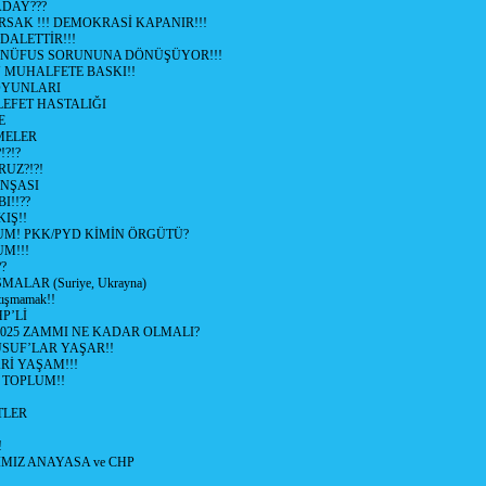
ADAY???
SAK !!! DEMOKRASİ KAPANIR!!!
ALETTİR!!!
 NÜFUS SORUNUNA DÖNÜŞÜYOR!!!
MUHALFETE BASKI!!
OYUNLARI
EFET HASTALIĞI
E
ŞMELER
?!?
UZ?!?!
İNŞASI
I!!??
IŞ!!
UM! PKK/PYD KİMİN ÖRGÜTÜ?
M!!!
?
ALAR (Suriye, Ukrayna)
tışmamak!!
P’Lİ
2025 ZAMMI NE KADAR OLMALI?
SUF’LAR YAŞAR!!
Rİ YAŞAM!!!
 TOPLUM!!
TLER
!
MIZ ANAYASA ve CHP