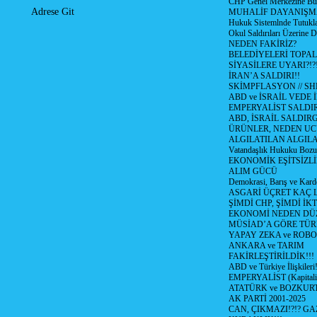
CHP Genel Merkezine But
Adrese Git
MUHALİF DAYANIŞM
Hukuk Sistemlnde Tutukl
Okul Saldırıları Üzerine
NEDEN FAKİRİZ?
BELEDİYELERİ TOPA
SİYASİLERE UYARI?!?
İRAN’A SALDIRI!!
SKİMPFLASYON // S
ABD ve İSRAİL VEDE 
EMPERYALİST SALDIR
ABD, İSRAİL SALDIR
ÜRÜNLER, NEDEN UC
ALGILATILAN ALGIL
Vatandaşlık Hukuku Bozu
EKONOMİK EŞİTSİZLİ
ALIM GÜCÜ
Demokrasi, Barış ve Karde
ASGARİ ÜÇRET KAÇ L
ŞİMDİ CHP, ŞİMDİ İK
EKONOMİ NEDEN DÜ
MÜSİAD’A GÖRE TÜR
YAPAY ZEKA ve ROBO
ANKARA ve TARIM
FAKİRLEŞTİRİLDİK!!!
ABD ve Türkiye İlişkileri!
EMPERYALİST (Kapital
ATATÜRK ve BOZKUR
AK PARTİ 2001-2025
CAN, ÇIKMAZI!?!? GA