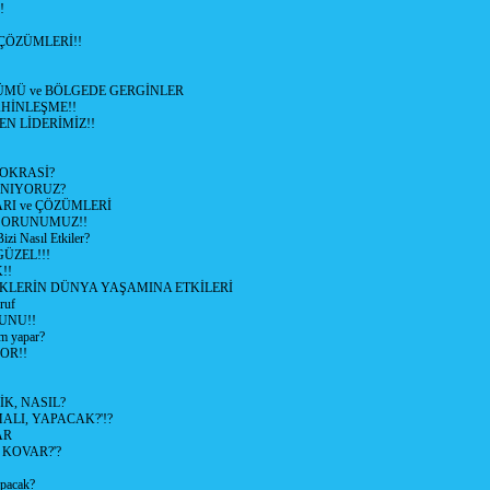
!
ÇÖZÜMLERİ!!
ÜMÜ ve BÖLGEDE GERGİNLER
HİNLEŞME!!
EN LİDERİMİZ!!
OKRASİ?
ANIYORUZ?
RI ve ÇÖZÜMLERİ
 SORUNUMUZ!!
 Nasıl Etkiler?
ÜZEL!!!
!!
İKLERİN DÜNYA YAŞAMINA ETKİLERİ
ruf
UNU!!
m yapar?
OR!!
K, NASIL?
LI, YAPACAK?'!?
AR
 KOVAR?'?
apacak?