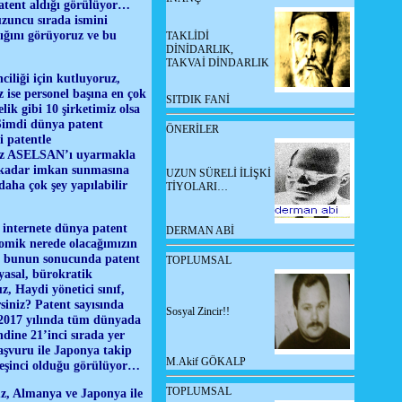
patent aldığı görülüyor…
zuncu sırada ismini
dığını görüyoruz ve bu
TAKLİDİ
DİNİDARLIK,
TAKVAİ DİNDARLIK
ciliği için kutluyoruz,
 ise personel başına en çok
SITDIK FANİ
ik gibi 10 şirketimiz olsa
… Şimdi dünya patent
ÖNERİLER
i patentle
alnız ASELSAN’ı uyarmakla
u kadar imkan sunmasına
UZUN SÜRELİ İLİŞKİ
aha çok şey yapılabilir
TİYOLARI…
 internete dünya patent
DERMAN ABİ
nomik nerede olacağımızın
 ve bunun sonucunda patent
TOPLUMSAL
yasal, bürokratik
 Haydi yönetici sınıf,
iniz? Patent sayısında
Sosyal Zincir!!
… 2017 yılında tüm dünyada
dine 21’inci sırada yer
aşvuru ile Japonya takip
M.Akif GÖKALP
beşinci olduğu görülüyor…
TOPLUMSAL
uz, Almanya ve Japonya ile