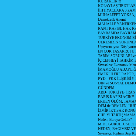
KURAKLIK!!!
KOLAYLAŞTIRICILARI
İİHTİYAÇLARA 3 ZAM,
MUHALEFET YOKSA,
Demokratik Anomi
MAHALLE YANERKEN
RANT KAPISI, HAK K
BAYRAMDA BAYRAM
TÜRKİYE EKONOMİSİ
ÜLKEMİZİN SORUNLAR
Uçuyormuyuz, Düşüyorm
EN ÇOK TASARRUFU 
TARIM SORUNLARI v
İÇ CEPHEYİ TAHKİM 
Siyasal ve Ekonomik Mant
İMAMOĞLU ADAYLIĞI
EMEKLİLERE RAPOR,
PYD - PKK İLİŞKİSİ !!
DİN ve SOSYAL DEMO
GÜNDEM
ABD- TÜRKİYE- İRAN
BARIŞ KAPISI AÇIK!!
ERKEN ÖLÜM, TAMAM
DEM ile DEMLEN, H
İZMİR İKTİSAR KONG
CHP’Yİ TARTIŞMAMAN
Neden, Buraya Geldik?
MİDE GÜRÜLTÜSÜ, S
NEDEN, BAGIMSIZ VE
Siyasetçi, Toplum Bagı K