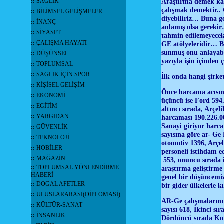
::
SAĞLIK
Araştırma demek kayb
çalışmak demektir.. 
::
BİLİMSEL GELİŞMELER
diyebiliriz… Buna g
::
İNANÇ
anlamış olsa gereki
::
SİYASET
tahmin edilemeyecek
::
ÇALIŞMA HAYATI
GE atölyeleridir… Bu
sunmuş onu anlayabil
::
DÜŞÜNSEL
yazıyla işin içinde
::
TOPLUMSAL
::
SAGLIK İÇİN SPOR
İlk onda hangi şirke
::
KİŞİSEL GELİŞİM
Önce harcama acısınd
::
EKONOMİ
üçüncü ise Ford 594.
::
EGİTİM
altıncı sırada, Arçel
::
YARGIDAN
harcaması 190.226.0
Sanayi giriyor harc
::
GÜVENLİK
sayısına göre ar- Ge
::
TEKNOLOJİ
otomotiv 1396, Arçeli
::
HOBİLER
personeli istihdam 
::
MAĞAZİN
553, onuncu sırada 
::
TOPLUMSAL YÖNLENDİRME
araştırma geliştirme
HABERİ
genel bir düşüncemiz
::
DOGAL AFETLER
bir gider ülkelerle 
::
ULUSLARARASI(DİPLOMASİ)
AR-Ge çalışmalarını 
::
KÜLTÜR-SANAT
sayısı 618, İkinci s
::
İNSANLIK
Dördüncü sırada Kor