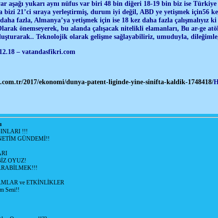
ar aşağı yukarı aynı nüfus var biri 48 bin diğeri 18-19 bin biz ise Türkiy
bizi 21’ci sıraya yerleştirmiş, durum iyi değil, ABD ye yetişmek için56 k
 daha fazla, Almanya’ya yetişmek için ise 18 kez daha fazla çalışmalıyız ki
larak önemseyerek, bu alanda çalışacak nitelikli elamanları, Bu ar-ge atöl
uluşturarak.. Teknolojik olarak gelişme sağlayabiliriz, umuduyla, dileğimle
12.18 – vatandasfikri.com
.com.tr/2017/ekonomi/dunya-patent-liginde-yine-sinifta-kaldik-1748418/
H
ı
NLARI !!!
ETİM GÜNDEMİ!!
RI
İZ OYUZ!
RABİLMEK!!!
LAR ve ETKİNLİKLER
m Seni!!