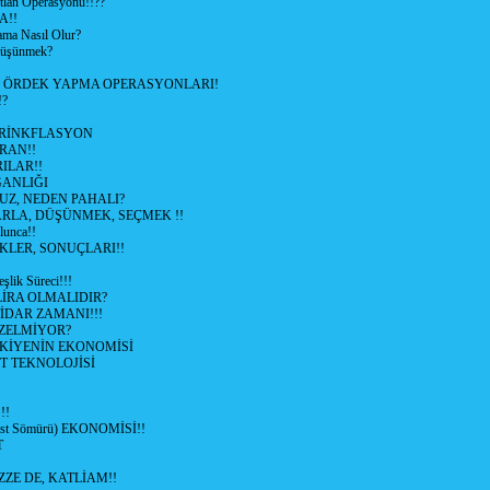
lan Operasyonu!!??
A!!
ama Nasıl Olur?
 Düşünmek?
L ÖRDEK YAPMA OPERASYONLARI!
!?
HRİNKFLASYON
İRAN!!
ILAR!!
GANLIĞI
UZ, NEDEN PAHALI?
ARLA, DÜŞÜNMEK, SEÇMEK !!
lunca!!
KLER, SONUÇLARI!!
şlik Süreci!!!
İRA OLMALIDIR?
TİDAR ZAMANI!!!
ZELMİYOR?
KİYENİN EKONOMİSİ
T TEKNOLOJİSİ
!!
ist Sömürü) EKONOMİSİ!!
T
ZZE DE, KATLİAM!!