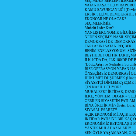
SEÇİMDEN BEKLENTİLERİMİZ
VATANDAŞA SEÇİM RAPORU
KAMU SAVURGANLIĞI (Devlet n
EKSİK SEÇİM, DEMOKRATİK 
EKONOMİ NE OLACAK?
SEÇİMLERİMİZ
Muhalif Lider Kim?
YANLIŞ EKONOMİK BİLGİLE
NEDEN SEÇİM?? NASIL SEÇİM
DEMOKRASİ DE, DEMOKRASİ
TARLASINI SATAN REÇBER!
BENİM ENFLASYONUM, SİZ
BEYHUDE POLİTİK TARTIŞMA
İLK 10'DA DA, İLK 100'DE D
(Döviz Artışı ve Nedenleri, Sorumlu
BİZE OPERASYON YAPAN HA
ÖNSEÇİMSİZ DEMORKASİ OL
HÜKÜMET DÜŞÜRMEK (Hükümet
SİYASETÇİ DİNLEME/ŞEÇME 
ÇİN NASIL UÇUYOR?
MUHALEFET İKTİDAR, DEMO
İLKE, YÖNTEM, DEGER = SEÇ
GERİLEN SİYASETİN PATLAM
BİNA ÜRETİR Mİ? (Üreten Bina, 
SİYASAL ESARET!!
AÇIK EKONOMİ Mİ, AÇIK EK
İKTİDAR PATİSİNE BİR KAÇ Ö
EKONOMİMİZ BETONLAŞTI M
YASTIK MÜLAHAZALARI!!
SEN ÖYLE YAŞAMASAN, O B