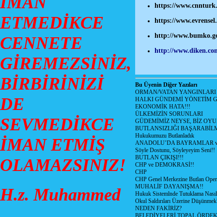
İMAN
https://www.cnnturk.
ETMEDİKCE
https://www.evrensel.
http://www.bumko.go
CENNETE
http://www.diken.com
GİREMEZSİNİZ,
BİRBİRİNİZİ
Bu Üyenin Diğer Yazıları
ORMAN/VATAN YANGINLARI !
DE
HALKI GÜNDEMİ YÖNETİM G
EKONOMİK HATA!!!
ÜLKEMİZİN SORUNLARI
SEVMEDİKCE
GÜDEMİMİZ NEYSE, BİZ OYU
BUTLANSIZLIĞI BAŞARABİLM
Hukukumuzu Butlanladık
İMAN ETMİŞ
ANADOLU’DA BAYRAMLAR ve
Söyle Dostunu, Söyleyeyim Seni!!
BUTLAN ÇIKIŞI!!!
OLAMAZSINIZ!
CHP ve DEMOKRASİ!!
CHP
CHP Genel Merkezine Butlan Oper
MUHALİF DAYANIŞMA!!
H.z. Muhammed
Hukuk Sistemlnde Tutuklama Nasıl
Okul Saldırıları Üzerine Düşünmek
NEDEN FAKİRİZ?
BELEDİYELERİ TOPAL ÖRDE