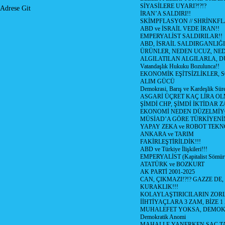
SİYASİLERE UYARI?!?!?
Adrese Git
İRAN’A SALDIRI!!
SKİMPFLASYON // SHRİNKF
ABD ve İSRAİL VEDE İRAN!!
EMPERYALİST SALDIRILAR!!
ABD, İSRAİL SALDIRGANLIĞI
ÜRÜNLER, NEDEN UCUZ, NED
ALGILATILAN ALGILARLA, D
Vatandaşlık Hukuku Bozulunca!!
EKONOMİK EŞİTSİZLİKLER, 
ALIM GÜCÜ
Demokrasi, Barış ve Kardeşlik Süre
ASGARİ ÜÇRET KAÇ LİRA OL
ŞİMDİ CHP, ŞİMDİ İKTİDAR Z
EKONOMİ NEDEN DÜZELMİY
MÜSİAD’A GÖRE TÜRKİYENİ
YAPAY ZEKA ve ROBOT TEKN
ANKARA ve TARIM
FAKİRLEŞTİRİLDİK!!!
ABD ve Türkiye İlişkileri!!!
EMPERYALİST (Kapitalist Sömü
ATATÜRK ve BOZKURT
AK PARTİ 2001-2025
CAN, ÇIKMAZI!?!? GAZZE DE,
KURAKLIK!!!
KOLAYLAŞTIRICILARIN ZORL
İİHTİYAÇLARA 3 ZAM, BİZE 1
MUHALEFET YOKSA, DEMOK
Demokratik Anomi
MAHALLE YANERKEN SAÇ T