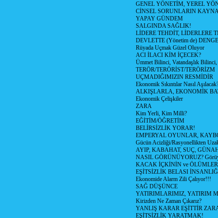
GENEL YÖNETİM, YEREL YÖ
CİNSEL SORUNLARIN KAYN
YAPAY GÜNDEM
SALGINDA SAĞLIK!
LİDERE TEHDİT, LİDERLERE 
DEVLETTE (Yönetim de) DENGE
Rüyada Uçmak Güzel Oluyor
ACI İLACI KİM İÇECEK?
Ümmet Bilinci, Vatandaşlık Bilinci, 
TERÖR/TERÖRİST/TERÖRİZM
UÇMADIĞIMIZIN RESMİDİR
Ekonomik Sıkıntılar Nasıl Aşılacak
ALKIŞLARLA, EKONOMİK BAT
Ekonomik Çelişkiler
ZARA
Kim Yerli, Kim Milli?
EĞİTİM/ÖĞRETİM
BELİRSİZLİK YORAR!
EMPERYAL OYUNLAR, KAYB
Gücün Acizliği/Rasyonellikten Uzak
AYIP, KABAHAT, SUÇ, GÜNAH (
NASIL GÖRÜNÜYORUZ? Görüyo
KACAK İÇKİNİN ve ÖLÜMLER
EŞİTSİZLİK BELASI İNSANL
Ekonomide Alarm Zili Çalıyor!!!
SAĞ DÜŞÜNCE
YATIRIMLARIMIZ, YATIRIM M
Kirizden Ne Zaman Çıkarız?
YANLIŞ KARAR EŞİTTİR ZARA
EŞİTSİZLİK YARATMAK!