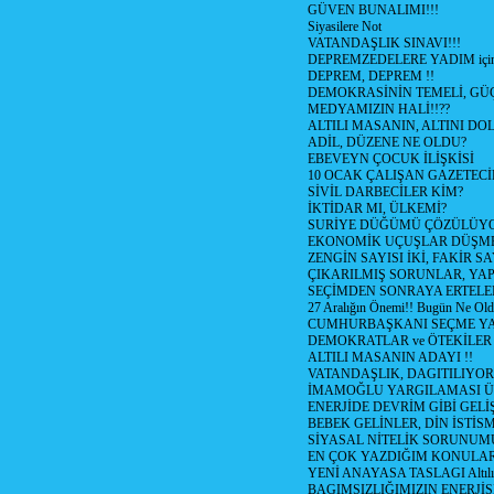
GÜVEN BUNALIMI!!!
Siyasilere Not
VATANDAŞLIK SINAVI!!!
DEPREMZEDELERE YADIM için
DEPREM, DEPREM !!
DEMOKRASİNİN TEMELİ, GÜÇ
MEDYAMIZIN HALİ!!??
ALTILI MASANIN, ALTINI D
ADİL, DÜZENE NE OLDU?
EBEVEYN ÇOCUK İLİŞKİSİ
10 OCAK ÇALIŞAN GAZETEC
SİVİL DARBECİLER KİM?
İKTİDAR MI, ÜLKEMİ?
SURİYE DÜĞÜMÜ ÇÖZÜLÜY
EKONOMİK UÇUŞLAR DÜŞME
ZENGİN SAYISI İKİ, FAKİR S
ÇIKARILMIŞ SORUNLAR, YA
SEÇİMDEN SONRAYA ERTEL
27 Aralığın Önemi!! Bugün Ne Ol
CUMHURBAŞKANI SEÇME YA
DEMOKRATLAR ve ÖTEKİLER
ALTILI MASANIN ADAYI !!
VATANDAŞLIK, DAGITILIYOR
İMAMOĞLU YARGILAMASI Ü
ENERJİDE DEVRİM GİBİ GEL
BEBEK GELİNLER, DİN İSTİS
SİYASAL NİTELİK SORUNUM
EN ÇOK YAZDIĞIM KONULA
YENİ ANAYASA TASLAGI Altılı
BAGIMSIZLIĞIMIZIN ENERJİS