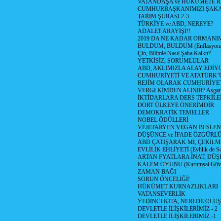
VATANDAŞA ve HÜKÜMETE R
CUMHURBAŞKANIMIZI ŞAK
TARIM ŞURASI 2-3
TÜRKİYE ve ABD, NEREYE?
ADALET ARAYIŞI!!
2019 DA NE KADAR ORMANIM
BULDUM, BULDUM (Enflasyona 
Çin, Bilimle Nasıl Şaha Kalktı?
YETKİSİZ, SORUMLULAR
ABD, AKLIMIZLA ALAY EDİYO
CUMHURİYETİ VE ATATÜRK’
REJİM OLARAK CUMHURİYE
VERGİ KİMDEN ALINIR? Asgari 
İKTİDARLARA DERS TEPKİLE
DÖRT ÜLKEYE ÖNERİMDİR
DEMOKRATİK TEMELLER
NOBEL ÖDÜLLERİ
VEJETARYEN VEGAN BESLE
DÜŞÜNCE ve İFADE ÖZGÜRL
ABD ÇATIŞARAK MI, ÇEKİLME
EVLİLİK EHLİYETİ (Evlilik de Sor
ARTAN FYATLARA İNAT, DÜ
KALEM OYUNU (Kurumsal Güvenil
ZAMAN BAĞI
SORUN ÖNCELİĞİ!
HÜKÜMET KURNAZLIKLARI
VATANSEVERLİK
YEDİNCİ KITA, NEREDE OLU
DEVLETLE İLİŞKİLERİMİZ - 2
DEVLETLE İLİŞKİLERİMİZ -1