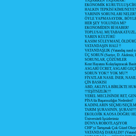
YAŞARKEN YAŞAMAK!
EKONOMİK KURUTULUŞ/Cİ
HALKIN TEPKİSİ KİME/NEYE?
YARININ SORUNLARI NELER
ÖYLE YAPMASAYDIK, BÖYLE
HER ŞEY YOLUNDA MI?
EKONOMİDEN Bİ HABER!
TOPLUSAL MUTABAKAT/UZL
YAREN KÜLTÜRÜ
KASIM SÜLEYMANİ, ÖLDÜR
VATANDAŞIN HALİ !!
VATANDAŞLIK (Vatandaş nasıl ol
ÜÇ SORUN (Suriye, D. Akdeniz, 
SORUNLAR, ÇÖZÜMLER
Kent Hayatını Kolaylaştıracak Basi
ASGARİ ÜCRET, ASGARİ GEÇ
SORUN YOK!! YOK MU?!
FİYATLAR NASIL İNER, NASI
ÇİN BASKISI
ABD, AKLIYLA BİRLİKTE HU
!!!EŞİTSİZLİK!!!
YEREL MECLİSİNDE RET, GEN
PİSA'da Başarısızlığın Nedenleri!
KADINLARIN SEÇME//SEÇİL
TARIM ŞURASININ, ŞURASI!!!
EKOLOJİK KAOSA DOĞRU HI
Üniversiteli İşsizlerimiz
DÜNYA ROBOTLAŞIYOR
CHP’yi Tartışmak Çok Güzel Oluy
VATANDAŞ DARALDI!! (Vatandaş