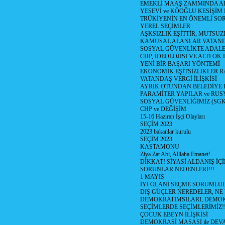
EMEKLİ MAAŞ ZAMMINDA A
YESEVİ ve KÖOĞLU KESİŞİM
TRÜKİYENİN EN ÖNEMLİ SO
YEREL SEÇİMLER
AŞKSIZLIK EŞİTTİR, MUTSUZ
KAMUSAL ALANLAR VATAND
SOSYAL GÜVENLİKTE ADALE
CHP, İDEOLOJİSİ VE ALTI OK 
YENİ BİR BAŞARI YÖNTEMİ
EKONOMİK EŞİTSİZLİKLER 
VATANDAŞ VERGİ İLİŞKİSİ
AYRIK OTUNDAN BELEDİYE
PARAMİTER YAPILAR ve RUS
SOSYAL GÜVENLİĞİMİZ (SGK
CHP ve DEĞİŞİM
15-16 Haziran İşçi Olayları
SEÇİM 2023
2023 bakanlar kurulu
SEÇİM 2023
KASTAMONU
Ziya Zat Abi, Alllaha Emanet!
DİKKAT! SİYASİ ALDANIŞ İÇİ
SORUNLAR NEDENLERİ!!!
1 MAYIS
İYİ OLANI SEÇME SORUMLU
DIŞ GÜÇLER NEREDELER, NE
DEMOKRATIMSILARI, DEMOK
SEÇİMLERDE SEÇİMLERİMİZ!
ÇOCUK EBEYN İLİŞKİSİ
DEMOKRASİ MASASI ile DEV