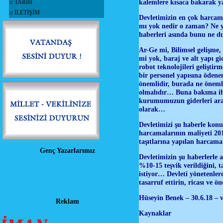
kalemlere kısaca bakarak y
::
TARİH
::
İLETİŞİM
Devletimizin en çok harcama
mı yok nedir o zaman? Ne y
haberleri asında bunu ne d
Ar-Ge mi, Bilimsel gelişme,
mi yok, baraj ve alt yapı g
robot teknolojileri geliştir
bir personel yapısına ödene
önemlidir, burada ne önemli
olmalıdır… Buna bakıma iht
kurumumuzun giderleri aras
olarak…
Devletimizi şu haberle konu
harcamalarının maliyeti 20
taşıtlarına yapılan harcama
Genç Yazarlarımız
Devletimizin şu haberlerle 
%10-15 teşvik verildiğini, 
istiyor… Devleti yönetenlere
tasarruf ettirin, ricası ve ö
Hüseyin Benek – 30.6.18 –
Reklam
Kaynaklar