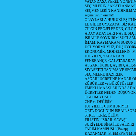
VATANDAŞA YEREL YÖNETİ
SEÇİMLERİN SAKATLANMASI
SEÇMENLERİN KANDIRILMAS
seçme işinin önemi!!!
OLAYLARLA HUKUKİ EŞİTLİK 
EL GİDER UYAZAYA, BİZ KAL
CILGIN PROJELERDEN, CILGIN
ADAY ADAYLARI NASIL SEÇİ
İSRAİL'E SOYKIRIM SUÇLAMA
İMAM, KAYMAKAM SORUN
UÇUYORMUYUZ, DÜŞÜYORM
EKONOMİK, MODELLERİN, MA
100 YILIN, YALANLARI
FENRBAHÇE, GALATASARAY,
ASGARİ ÜCRET, AŞIRI ÇALIŞ
SİYASETÇİ TANIMA VE SEÇME
SEÇİMLERE HAZIRLIK
ASGARİ ÜCRET NE KADAR OLM
ZÜBÜKLER ve BÜRÜTÜSLER
EMEKLİ MAAŞLARINDA ADA
ÜCRETLER NEDEN DÜŞÜYOR
OĞLUM YUSUF,
CHP ve DEĞİŞİM
100 YILLIK CUMHURİYET
ORTA DOGUNUN İSRAİL SO
STRES, KRİZ, ÖLÜM
FİLİSTİN, İSRAİL SAVAŞI
SURİYEDE SİHA İLE SALDIRI
TARIM KAMPÜSÜ (Bakap)
KAZANMAK İSTEMEYEN MU