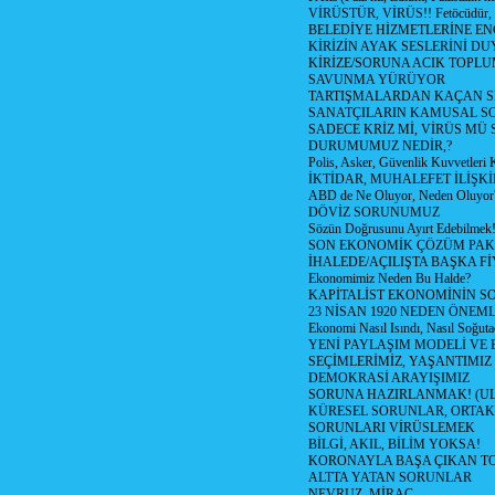
VİRÜSTÜR, VİRÜS!! Fetöcüdür, 
BELEDİYE HİZMETLERİNE E
KİRİZİN AYAK SESLERİNİ D
KİRİZE/SORUNA ACIK TOPL
SAVUNMA YÜRÜYOR
TARTIŞMALARDAN KAÇAN Sİ
SANATÇILARIN KAMUSAL S
SADECE KRİZ Mİ, VİRÜS MÜ
DURUMUMUZ NEDİR,?
Polis, Asker, Güvenlik Kuvvetleri 
İKTİDAR, MUHALEFET İLİŞKİ
ABD de Ne Oluyor, Neden Oluyor
DÖVİZ SORUNUMUZ
Sözün Doğrusunu Ayırt Edebilmek
SON EKONOMİK ÇÖZÜM PAK
İHALEDE/AÇILIŞTA BAŞKA F
Ekonomimiz Neden Bu Halde?
KAPİTALİST EKONOMİNİN S
23 NİSAN 1920 NEDEN ÖNEML
Ekonomi Nasıl Isındı, Nasıl Soğuta
YENİ PAYLAŞIM MODELİ VE
SEÇİMLERİMİZ, YAŞANTIMIZ
DEMOKRASİ ARAYIŞIMIZ
SORUNA HAZIRLANMAK! (U
KÜRESEL SORUNLAR, ORTAK
SORUNLARI VİRÜSLEMEK
BİLGİ, AKIL, BİLİM YOKSA!
KORONAYLA BAŞA ÇIKAN TO
ALTTA YATAN SORUNLAR
NEVRUZ, MİRAÇ