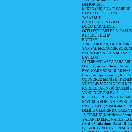
SİVİL, BAGIMSIZ STÖ
DEMOKRASİ
MİKRO (KİŞİSEL) TASARRUF
PARA TAKİP SİSTEMİ
TASARRUF
KAREDENİZ EN İYİLERİ
DOĞU KARADENİZ
ÖZELLEŞTİRMELERİN KARI Z
9 EYLÜL VE CHP
BATTIK!!!
TÜKETEREK Mİ, EKONOMİK 
YAPISAL EKONOMİK SORUN
EKONOMİK SORUN MU VAR?
BAYRAM
ALTERNATİF ASYA PARA BİRİ
Döviz, Açığınızın Olması Demek,
EKONOMİK SORUNLAR NASIL
Ekonomik Operasyon mu, Kim Yap
UÇUYORUZ EMNİYET KEMERİN
YÜZDE 49.50 ZAM NEYİN NES
KORUCULARIN GÖREVLERİ (Polis
YANGIN VE ÖNLEM!!
KÖLELİGE DÖNÜŞ VE İNSAN 
SAVURGANLIKTAN, SAVRULM
İNSANİ GELİŞMİŞLİĞİMİZ, İ
DEMİRYOLLARINDA KAZA V
15 TEMMUZ (Nedenleri ve Sonuçl
YALAN HABERE MARUZ KA
(İktidar Sınırlandırma Sanatı -İktida
İŞSİZLİĞİN NEDENLERİ/SON