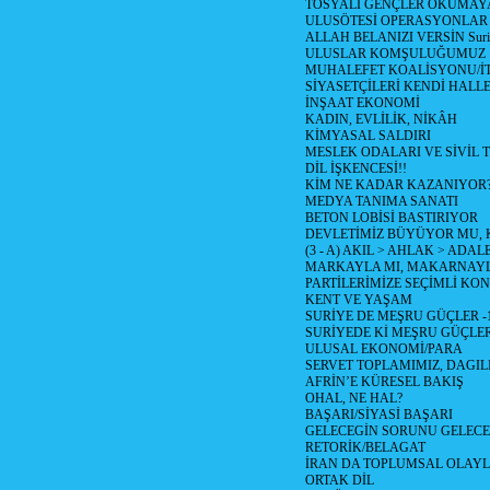
TOSYALI GENÇLER OKUMAY
ULUSÖTESİ OPERASYONLAR
ALLAH BELANIZI VERSİN Suriy
ULUSLAR KOMŞULUĞUMUZ
MUHALEFET KOALİSYONU/İT
SİYASETÇİLERİ KENDİ HALL
İNŞAAT EKONOMİ
KADIN, EVLİLİK, NİKÂH
KİMYASAL SALDIRI
MESLEK ODALARI VE SİVİL
DİL İŞKENCESİ!!
KİM NE KADAR KAZANIYOR
MEDYA TANIMA SANATI
BETON LOBİSİ BASTIRIYOR
DEVLETİMİZ BÜYÜYOR MU,
(3 - A) AKIL > AHLAK > ADAL
MARKAYLA MI, MAKARNAYLA
PARTİLERİMİZE SEÇİMLİ KO
KENT VE YAŞAM
SURİYE DE MEŞRU GÜÇLER -
SURİYEDE Kİ MEŞRU GÜÇLE
ULUSAL EKONOMİ/PARA
SERVET TOPLAMIMIZ, DAGIL
AFRİN’E KÜRESEL BAKIŞ
OHAL, NE HAL?
BAŞARI/SİYASİ BAŞARI
GELECEGİN SORUNU GELECEK
RETORİK/BELAGAT
İRAN DA TOPLUMSAL OLAY
ORTAK DİL