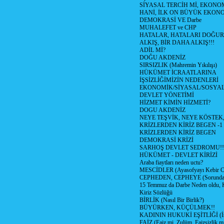
SİYASAL TERCİH Mİ, EKONO
HANİ, İLK ON BÜYÜK EKON
DEMOKRASİ VE Darbe
MUHALEFET ve CHP
HATALAR, HATALARI DOĞUR
ALKIŞ, BİR DAHA ALKIŞ!!!
ADİL Mİ?
DOĞU AKDENİZ
SIRSIZLIK (Mahremin Yıkılışı)
HÜKÜMET İCRAATLARINA
İŞSİZLİĞİMİZİN NEDENLERİ
EKONOMİK/SİYASAL/SOSYA
DEVLET YÖNETİMİ
HİZMET KİMİN HİZMETİ?
DOGU AKDENİZ
NEYE TEŞVİK, NEYE KÖSTEK
KRİZLERDEN KİRİZ BEGEN -1
KRİZLERDEN KİRİZ BEGEN
DEMOKRASİ KRİZİ
SARHOŞ DEVLET SEDROMU!!
HÜKÜMET - DEVLET KİRİZİ
Araba fiaytları neden uctu?
MESCİDLER (Ayasofyayı Kebir C
CEPHEDEN, CEPHEYE (Sorundan
15 Temmuz da Darbe Neden oldu, 
Kiriz Sözlüğü
BİRLİK (Nasıl Bir Birlik?)
BÜYÜRKEN, KÜÇÜLMEK!!
KADININ HUKUKİ EŞİTLİĞİ (İsta
FAİZ (Faiz mi, Zulüm, Faizsizlik m