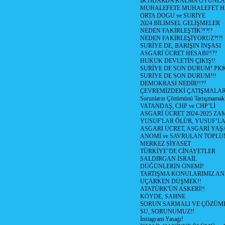
İKTİDARDA KALMA OYUNLA
MUHALEFETE MUHALEFET H
ORTA DOGU ve SURİYE
2024 BİLİMSEL GELİŞMELER
NEDEN FAKİRLEŞTİK?!?!?
NEDEN FAKİRLEŞİYORUZ?!?!
SURİYE DE, BARIŞIN İNŞASI
ASGARİ ÜCRET HESABI!!??
HUKUK DEVLETİN ÇIKIŞ!!
SURİYE DE SON DURUM! PK
SURİYE DE SON DURUM!!!
DEMOKRASİ NEDİR!!??
ÇEVREMİZDEKİ ÇATIŞMALAR (S
Sorunların Çözümünü Tartışmamak
VATANDAŞ, CHP ve CHP’Lİ
ASGARİ ÜCRET 2024-2025 Z
YUSUF'LAR ÖLÜR, YUSUF’LA
ASGARİ ÜCRET, ASGARİ YAŞ
ANOMİ ve SAVRULAN TOPLU
MERKEZ SİYASET
TÜRKİYE’DE CİNAYETLER
SALDIRGAN İSRAİL
DÜĞÜNLERİN ÖNEMİ!
TARTIŞMA KONULARIMIZ AN
UÇARKEN DÜŞMEK!!
ATATÜRK'ÜN ASKERİ!!
KÖYDE, SAHNE
SORUN SARMALI VE ÇÖZÜML
SU, SORUNUMUZ!!
İnstagram Yasagı!