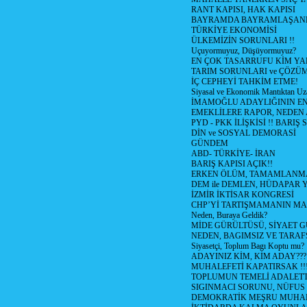
RANT KAPISI, HAK KAPISI
BAYRAMDA BAYRAMLAŞAN
TÜRKİYE EKONOMİSİ
ÜLKEMİZİN SORUNLARI !!
Uçuyormuyuz, Düşüyormuyuz?
EN ÇOK TASARRUFU KİM YA
TARIM SORUNLARI ve ÇÖZÜ
İÇ CEPHEYİ TAHKİM ETME!
Siyasal ve Ekonomik Mantıktan Uz
İMAMOĞLU ADAYLIĞININ EN
EMEKLİLERE RAPOR, NEDEN
PYD - PKK İLİŞKİSİ !! BARIŞ 
DİN ve SOSYAL DEMORASİ
GÜNDEM
ABD- TÜRKİYE- İRAN
BARIŞ KAPISI AÇIK!!
ERKEN ÖLÜM, TAMAMLANMA
DEM ile DEMLEN, HÜDAPAR
İZMİR İKTİSAR KONGRESİ
CHP’Yİ TARTIŞMAMANIN MAL
Neden, Buraya Geldik?
MİDE GÜRÜLTÜSÜ, SİYAET 
NEDEN, BAGIMSIZ VE TARAF
Siyasetçi, Toplum Bagı Koptu mu?
ADAYINIZ KİM, KİM ADAY???
MUHALEFETİ KAPATIRSAK !!
TOPLUMUN TEMELİ ADALETTİ
SIGINMACI SORUNU, NÜFUS
DEMOKRATİK MEŞRU MUHAL