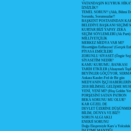
VATANDAŞIN KUYRUK HİKA
İZSİZLİK!!
TEMEL SORUN!! (Aklı, Bilimi Dı
Sorumlu, Sorumsuzlar!!
BAŞKENT POSTASINDAN K
BELEDİYE BAŞKANI SEÇİMİ 
KURTAR BİZİ YAPAY ZEKA
SEÇİM SÖYLEMLERİ (Ak Parti)
MİLLİYETÇİLİK
MERKEZ MEDYA VAR MI?
Hissettiğim Enflasyon! (Gerçek En
PİYASA EMİCİLERİ
ZORUNLU SİYASET (Özgür Seç
SİYASETİM NEDİR?
KAMU KURUMU, BANKASI
TARİH ETKİLER (Alzaymırlı Topl
BEYİNLER GÖÇÜYOR, SERM
Ankara Kasder-Fed de Bir gün
MEDYANIN İŞÇİ HABERLERİ
2018 BİLİMSEL GELİŞME MU
YENİ, YENİ Mİ? (Hoş Geldin Yeni
PORŞESİNİ SATAN PATRON
BEKA SORUNU MU OLUR?
KAR GÜZEL DE
DEVLET ÜZERİNE DÜŞÜNME
BİLİM, DÜNYA VE BİZ!!
SORUN ALGI AKLI
ENERJİ SORUNU
Doğu Ekspresiyle Kars’a Yolculuk
İŞLETME MANTIĞI