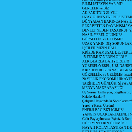
BİLİM İSTEYEN VAR MI?
GENÇLER ve BİZ
AK PARTİ'NİN 21 YILI
UZAY GÜNEŞ ENERJİ SİSTEM
DÜNYADAN BAKINCA NASI
REKABETTEN DAYANIŞMAY
DEVLET NEDEN TASARRUF 
NASIL YEREL OLUNUR?
GÖRSELLİK ve GELİŞME!
UZAK YAKIN DIŞ SORUNLAR
İŞÇİLERİMİZİN HALİ!
KRİZDE KAMUSAL DESTEKL
15 TEMMUZ NEDEN OLDU?
ALKIŞLARLA BATIYORUZ!!!
YÖRESEL/YEREL, ÜRÜN/ÜRE
KRİZDEN BUĞRANA, BUĞRA
GÖRSELLİK ve GELİŞME! Estetik m
20 YILLIK EKONOMİ HİKAYEM
TARİHDEN GÜNLÜK, SİYASA
MEDYA MADRABAZLIĞI
Üç Sorun (Enflasyon, Stagflasyon,
Krizde Hatalar!!
Çalışma Hayatında ki Sorunlarımız!
Yerel, Yöresel Üretim!
ENERJİ BAGISIZLIĞIMIZ!
YANGIN UÇAKLARI ALINDI M
Gelir Paylaşılmazsa, Eşitsizlik Sonu
HÜSEYİN'LERİN ÖLÜMÜ!!!
HAYATI KOLAYLAŞTIRAN D