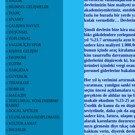
::
SAĞLIK
devletimizin bize maliyeti 
::
BİLİMSEL GELİŞMELER
akademisyenlerimiz, entelekt
::
İNANÇ
fazla ise burada bir yerde 
::
SİYASET
kulak vermelidir… Devletin v
::
ÇALIŞMA HAYATI
Şimdi devletin bize kira ma
::
DÜŞÜNSEL
lüks gökdelenlere yerleşmes
::
TOPLUMSAL
yıl %23.7 artmasıyla aynı bi
sadece kira maliyeti 1.000.
::
SAGLIK İÇİN SPOR
bunun içinde araç kiralama
::
KİŞİSEL GELİŞİM
kim tasarruflu davranmaya z
::
EKONOMİ
giderlerini düşürecek ki, ba
::
EGİTİM
ürünleri içindeki vergi oran
::
YARGIDAN
personel giderlerine bakalı
::
GÜVENLİK
Her yıl iş verimini artırmak
::
TEKNOLOJİ
yaratması, yanılgısı sanki
::
HOBİLER
seçim öncesi açıklamalara 
gerçekten de aldılar mı işe
::
MAĞAZİN
makale okudum %23-25 aras
::
TOPLUMSAL YÖNLENDİRME
Üstelik de kamu da en düşük
HABERİ
seviyelinde, daha çok da as
::
DOGAL AFETLER
sadece kira, fatura, ulaşım
::
ULUSLARARASI(DİPLOMASİ)
alarak karınlarını doyuru
::
KÜLTÜR-SANAT
suyu girmesin diye tıkaç tak
::
İNSANLIK
hakkını verin, diyerek devl