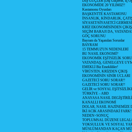
DIŞ GÜÇLER (Dış Güçlerin, İç O
EKONOMİDE 20 YILIMIZ!!
Kastamonu Oyunları
BAŞKENTTE KASTAMONU
İNSANLIK, KİNDARLIK, ÇATI
SİYASET/SİYASETCİ GERMESİ
KRİZ EKONOMİSİNDEN ÇIKIŞ
SEÇİM BARAJI DA, VATANDAŞ
GÖÇ SORUNU
Bayram da Yaşanılan Sorunlar
BAYRAM
15 TEMMUZ'UN NEDENLERİ
BU NASIL EKONOMİ?
EKONOMİK EŞİTSİZLİK SOR
VATANDAŞ, GENELGEYE UY
EMEKLİ Biz Emeklililer!
VİRÜSTEN, KRİZDEN ÇIKIŞ
EKONOMİNİN SİNİR UCLARI
GAZETECİ SORU SORAR!!
GAZETECİ SORU SORAR!!
GELİR ve SOSYAL EŞİTSİZLİK
TÜRKİYE – ABD
ANAYASA NASIL DEGİŞTİRİL
KANALLI EKONOMİ
DOLAR, NASIL HAZİNEMİZE D
İKİ ACIK ARASINDAKİ FARK!
NEDEN>SONUÇ
TOPLUMSAL DÜZENE LEGAL/
YOKSULLUK VE SOSYAL Y
MÜSLÜMANDAN KAÇAN MÜ