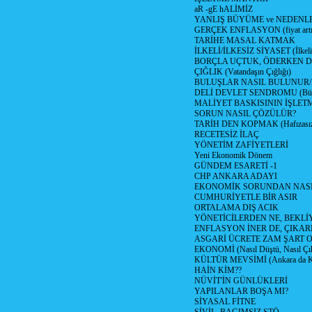
aR -gE hALİMİZ
YANLIŞ BÜYÜME ve NEDENLE
GERÇEK ENFLASYON (fiyat artış
TARİHE MASAL KATMAK
İLKELİ/İLKESİZ SİYASET (İlkeli/
BORÇLA UÇTUK, ÖDERKEN D
ÇIĞLIK (Vatandaşın Çığlığı)
BULUŞLAR NASIL BULUNUR
DELİ DEVLET SENDROMU (Büyük
MALİYET BASKISININ İŞLE
SORUN NASIL ÇÖZÜLÜR?
TARİH DEN KOPMAK (Hafızasız
RECETESİZ İLAÇ
YÖNETİM ZAFİYETLERİ
Yeni Ekonomik Dönem
GÜNDEM ESARETİ -1
CHP ANKARA ADAYI
EKONOMİK SORUNDAN NASIL
CUMHURİYETLE BİR ASIR
ORTALAMA DIŞ ACIK
YÖNETİCİLERDEN NE, BEKLİ
ENFLASYON İNER DE, ÇIKA
ASGARİ ÜCRETE ZAM ŞART O
EKONOMİ (Nasıl Düştü, Nasıl Çı
KÜLTÜR MEVSİMİ (Ankara da Kül
HAİN KİM??
NÜVİT'İN GÜNLÜKLERİ
YAPILANLAR BOŞA MI?
SİYASAL FİTNE