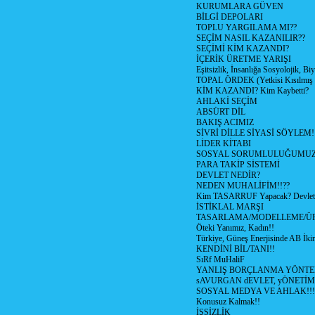
KURUMLARA GÜVEN
BİLGİ DEPOLARI
TOPLU YARGILAMA MI??
SEÇİM NASIL KAZANILIR??
SEÇİMİ KİM KAZANDI?
İÇERİK ÜRETME YARIŞI
Eşitsizlik, İnsanlığa Sosyolojik, Bi
TOPAL ÖRDEK (Yetkisi Kısılmış 
KİM KAZANDI? Kim Kaybetti?
AHLAKİ SEÇİM
ABSÜRT DİL
BAKIŞ ACIMIZ
SİVRİ DİLLE SİYASİ SÖYLEM!
LİDER KİTABI
SOSYAL SORUMLULUĞUMUZ!
PARA TAKİP SİSTEMİ
DEVLET NEDİR?
NEDEN MUHALİFİM!!??
Kim TASARRUF Yapacak? Devlet m
İSTİKLAL MARŞI
TASARLAMA/MODELLEME/Ü
Öteki Yanımız, Kadın!!
Türkiye, Güneş Enerjisinde AB İkin
KENDİNİ BİL/TANI!!
SıRf MuHaliF
YANLIŞ BORÇLANMA YÖNTEM
sAVURGAN dEVLET, yÖNETİM
SOSYAL MEDYA VE AHLAK!!!
Konusuz Kalmak!!
İŞSİZLİK