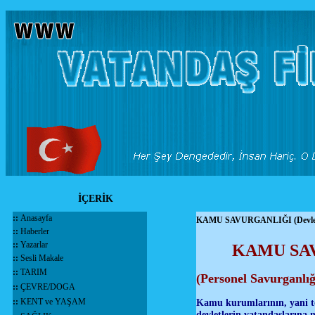
İÇERİK
::
Anasayfa
KAMU SAVURGANLIĞI (Devlet 
::
Haberler
::
Yazarlar
KAMU SAVU
::
Sesli Makale
::
TARIM
(Personel Savurganlığ
::
ÇEVRE/DOGA
::
KENT ve YAŞAM
Kamu kurumlarının, yani top
devletlerin vatandaşlarına m