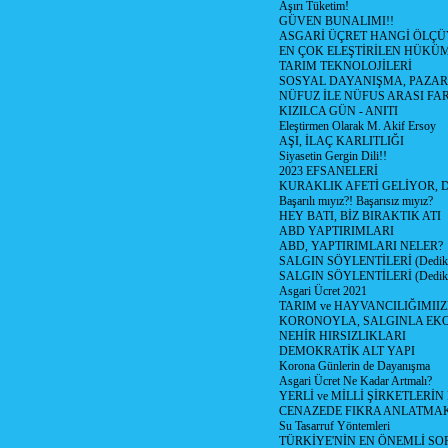
Aşırı Tüketim!
GÜVEN BUNALIMI!!
ASGARİ ÜÇRET HANGİ ÖLÇÜ
EN ÇOK ELEŞTİRİLEN HÜKÜ
TARIM TEKNOLOJİLERİ
SOSYAL DAYANIŞMA, PAZAR
NÜFUZ İLE NÜFUS ARASI FA
KIZILCA GÜN - ANITI
Eleştirmen Olarak M. Akif Ersoy
AŞI, İLAÇ KARLITLIĞI
Siyasetin Gergin Dili!!
2023 EFSANELERİ
KURAKLIK AFETİ GELİYOR, 
Başarılı mıyız?! Başarısız mıyız?
HEY BATI, BİZ BIRAKTIK ATI
ABD YAPTIRIMLARI
ABD, YAPTIRIMLARI NELER?
SALGIN SÖYLENTİLERİ (Dediko
SALGIN SÖYLENTİLERİ (Dediko
Asgari Ücret 2021
TARIM ve HAYVANCILIĞIMII
KORONOYLA, SALGINLA EK
NEHİR HIRSIZLIKLARI
DEMOKRATİK ALT YAPI
Korona Günlerin de Dayanışma
Asgari Ücret Ne Kadar Artmalı?
YERLİ ve MİLLİ ŞİRKETLERİ
CENAZEDE FIKRA ANLATMA
Su Tasarruf Yöntemleri
TÜRKİYE'NİN EN ÖNEMLİ SO