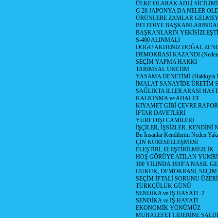
ÜLKE OLARAK ADLİ SİCİLİM
G 20 JAPONYA DA NELER OLDU? 
ÜRÜNLERE ZAMLAR GELMEYE B
BELEDİYE BAŞKANLARINDAN
BAŞKANLARIN YEKİSİZLEŞTİ
S-400 ALINMALI
DOĞU AKDENİZ DOĞAL ZENG
DEMOKRASİ KAZANDI (Neden D
SEÇİM YAPMA HAKKI
TARIMSAL ÜRETİM
YASAMA DENETİMİ (Hakkıyla Me
İMALAT SANAYİDE ÜRETİM
SAĞLIKTA İLLER ARASI HAS
KALKINMA ve ADALET
KIYAMET GİBİ ÇEVRE RAPO
İFTAR DAVETLERİ
YURT DIŞI CAMİLERİ
İŞÇİLER, İŞSİZLER, KENDİN
Bu İnsanlar Kendilerini Neden Yak
ÇİN KÜRESELLEŞMESİ
ELEŞTİRİ, ELEŞTİRİLMEZLİK
HOŞ GÖRÜYE ATILAN YUMR
100 YILINDA 1919''A NASIL G
HUKUK, DEMOKRASİ, SEÇİM
SEÇİM İPTALİ SORUNU ÜZER
TÜRKÇÜLÜK GÜNÜ
SENDİKA ve İŞ HAYATI -2
SENDİKA ve İŞ HAYATI
EKONOMİK YÖNÜMÜZ
MUHALEFET LİDERİNE SALD