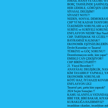
İSMAİL HANİYYE ÖLÜMÜ ve
BORÇ TAHSİLİNDE ŞAHİNLEŞ
HER LİDERLE, GÖRÜŞEN LİDE
SİYASAL DEGİŞİM!!
SİYASET NOTU!!
NEDEN, SOSYAL DEMOKRASİ
CHP’Yİ NE KADAR TANIYOR
ÜLKEMİZİN SORUNLARI ve 
SURİYE ve SURİYELİ SORUN
ENFLASYON NEDİR? Bizi Nasıl E
CHP, TARTIŞMAK NE GÜZEL!!
BAYRAMSIZ KALMAK!!
EKONOMİK EŞİTSİZLİKLERİN
Devlet Kurumları ve Tasarruf
TÜRKİYE ve GÖÇ SORUNU!!
Dezenformasyon nedir, kim yapar?
EMEKLİ CAN ÇEKİŞİYOR!!
CHP BİRİNCİ PARTİ!!!
21. Yüzyıl Becerileri !!
ANAYASAL DEGİŞİKLİK, NAS
KİM TASARRUF YAPMALI, YA
EKONOMİK SORUNLAR
KÖTÜ HAZ, İYİ HAZZI KOVAR?
ENFLASYON LİGİ
Tasarruf şart, şartta kim yapacak?
2024 Seçim Sonuçları !!
KAMU ALANIYLA VATANDAŞ
BİRİ YER, BİRİ BAKAR, KIYA
KURAKLIĞA HAZIRMIYIZ?
insanlıktan cıkanları, insanlıktan ata