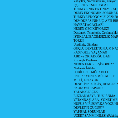
Vahşetler, Normalimiz mi, Oluyor?
İŞÇİLER VE SORUNLARI
TÜRKİYE’NİN EN ÖNEMLİ SO
DERİN EKONOMİK SORUNA
TÜRKİYE EKONOMİSİ 2020-20
DEMOKRASİNİN ÜÇ, ARTI Bİ
HAYRAT AĞAÇLARI
NEDEN GECİKİİYORUZ?
Düşünsel, Teknolojik, Gecikmişlikle
İSTİKLAL//BAĞIMSIZLIK MAR
TÖRE!!
Üretilmiş, Gündem
GÜÇLÜ DEVLET/TOPLUM NAS
RAST GELE YAŞAMA!!
ABD ve ORTADOĞU DA!?!
Korkuyla Baglama
NEDEN FAKİRLEŞİYORUZ?
Nedensiz İstifalar
LOBİLERLE MÜCADELE
ENFLASYONLA MÜCADELE
MİLLİ, EREZYON
DENETİMSİZLİGİN, DENGESİZ
EKONOMİ RAPORU
YALAN/GERÇEK
BUZLANMAYA, TUZLANMA
VATANDAŞLARA, YÖNETİME
NÜFUS VİRÜS/VAKA YOĞUN
DEVLETİN GÜCÜ!!??
YAPISAL SORUNLAR
ÜCRET ZAMMI HİLESİ (Fakirle