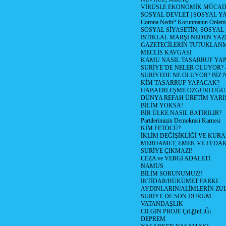
VİRÜSLE EKONOMİK MÜCAD
SOSYAL DEVLET | SOSYAL Y
Corona Nedir? Korunmanın Önlemle
SOSYAL SİYASETİN, SOSYAL
İSTİKLAL MARŞI NEDEN YAZI
GAZETECİLERİN TUTUKLAN
MECLİS KAVGASI
KAMU NASIL TASARRUF YAP
SURİYE’DE NELER OLUYOR? – 1
SURİYEDE NE OLUYOR? BİZ 
KİM TASARRUF YAPACAK?
HABAERLEŞME ÖZGÜRLÜĞÜN
DÜNYA REFAH ÜRETİM YARIŞ
BİLİM YOKSA!
BİR ÜLKE NASIL BATIRILIR?
Partilerimizin Demokrasi Karnesi
KİM FETÖCÜ?
İKLİM DEĞİŞİKLİĞİ VE KURA
MERHAMET, EMEK VE FEDA
SURİYE ÇIKMAZI!
CEZA ve VERGİ ADALETİ
NAMUS
BİLİM SORUNUMUZ!!
İKTİDAR/HÜKÜMET FARKI
AYDINLARIN/ALİMLERİN ZUL
SURİYE DE SON DURUM
VATANDAŞLIK
CILGIN PROJE ÇıLğInLıĞı
DEPREM