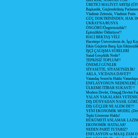
BİZİ KİM, SÖMÜRÜYOR ?
ÜRETİCİ MALİYET ARTIŞI (ÜF
Başkanlık, Güçlendirilmiş Parlamen
Vladimir Zelenski, Vladimir Putin
GÜÇ DOKTRİNİNDEN, HAK D
UKRAYNA/RUSYA
ÖNGÖRÜ/Öngörüsüzlük!!
Eşitsizlikler Öldürüyor!!
HACI BEKTAŞ VELİ
Hacettepe Üniversitesin de, İşçi Kıy
Etkin Güçlerin Barış İçin Etkinsizlik
İŞÇİ ÇALIŞMA SÜRELERİ
Sanal Gerçeklik Nedir?
TEPKİSİZ TOPLUM!!
ÖNEMLİ GÜNLER
SİYASETTE, SİYASETSİZLİK!
AKLA, VİCDANA DAVET!!
Vatandaş Sezen'in Hakkı Vatandaşa
ENFLASYONUN NEDENLERİ, N
ÜLKEME İTİBAR SUKASTİ !!
Modern Devlet, Ortaçağ Devleti Far
YALAN YAKALAMA YETENEG
DIŞ DÜNYADAN NASIL GÖR
DIŞ GÜÇLER NE ALEM DE!!!
YENİ EKONOMİK MODEL (Dövize
Tepki Gösterme Hakkı!
HÜKÜMETİ ANLAMAK LAZI
EKONOMİK HATALAR!
NEDEN PARTİ TUTARIZ?
ENFLASYON ve MAAŞ ZAM 