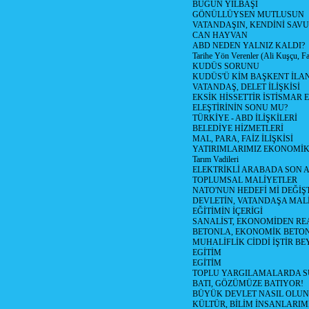
BUGÜN YILBAŞI
GÖNÜLLÜYSEN MUTLUSUN
VATANDAŞIN, KENDİNİ SAV
CAN HAYVAN
ABD NEDEN YALNIZ KALDI?
Tarihe Yön Verenler (Ali Kuşçu, Fa
KUDÜS SORUNU
KUDÜS'Ü KİM BAŞKENT İLAN
VATANDAŞ, DELET İLİŞKİSİ
EKSİK HİSSETTİR İSTİSMAR 
ELEŞTİRİNİN SONU MU?
TÜRKİYE - ABD İLİŞKİLERİ
BELEDİYE HİZMETLERİ
MAL, PARA, FAİZ İLİŞKİSİ
YATIRIMLARIMIZ EKONOMİK
Tarım Vadileri
ELEKTRİKLİ ARABADA SON
TOPLUMSAL MALİYETLER
NATO'NUN HEDEFİ Mİ DEĞİŞT
DEVLETİN, VATANDAŞA MAL
EĞİTİMİN İÇERİGİ
SANALİST, EKONOMİDEN RE
BETONLA, EKONOMİK BETO
MUHALİFLİK CİDDİ İŞTİR BE
EGİTİM
EGİTİM
TOPLU YARGILAMALARDA S
BATI, GÖZÜMÜZE BATIYOR!
BÜYÜK DEVLET NASIL OLUN
KÜLTÜR, BİLİM İNSANLARIM