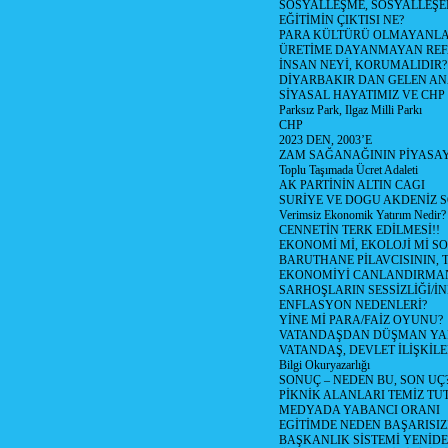
SOSYALLEŞME, SOSYALLEŞ
EĞİTİMİN ÇIKTISI NE?
PARA KÜLTÜRÜ OLMAYANLA
ÜRETİME DAYANMAYAN REF
İNSAN NEYİ, KORUMALIDIR?
DİYARBAKIR DAN GELEN AN
SİYASAL HAYATIMIZ VE CHP
Parksız Park, Ilgaz Milli Parkı
CHP
2023 DEN, 2003’E
ZAM SAĞANAĞININ PİYASAY
Toplu Taşımada Ücret Adaleti
AK PARTİNİN ALTIN CAGI
SURİYE VE DOGU AKDENİZ 
Verimsiz Ekonomik Yatırım Nedir?
CENNETİN TERK EDİLMESİ!!
EKONOMİ Mİ, EKOLOJİ Mİ 
BARUTHANE PİLAVCISININ, 
EKONOMİYİ CANLANDIRMANI
SARHOŞLARIN SESSİZLİĞİ/İNİ
ENFLASYON NEDENLERİ?
YİNE Mİ PARA/FAİZ OYUNU?
VATANDAŞDAN DÜŞMAN Y
VATANDAŞ, DEVLET İLİŞKİLE
Bilgi Okuryazarlığı
SONUÇ – NEDEN BU, SON UÇ
PİKNİK ALANLARI TEMİZ TU
MEDYADA YABANCI ORANI
EGİTİMDE NEDEN BAŞARISIZ
BAŞKANLIK SİSTEMİ YENİDE