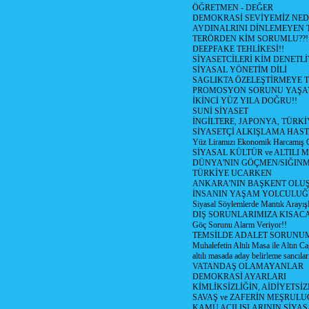
ÖĞRETMEN - DEĞER
DEMOKRASİ SEVİYEMİZ NED
AYDINALRINI DİNLEMEYEN
TERÖRDEN KİM SORUMLU??!
DEEPFAKE TEHLİKESİ!!
SİYASETCİLERİ KİM DENETL
SİYASAL YÖNETİM DİLİ
SAGLIKTA ÖZELEŞTİRMEYE T
PROMOSYON SORUNU YAŞA
İKİNCİ YÜZ YILA DOĞRU!!
SUNİ SİYASET
İNGİLTERE, JAPONYA, TÜRK
SİYASETÇİ ALKIŞLAMA HAST
Yüz Liramızı Ekonomik Harcamış 
SİYASAL KÜLTÜR ve ALTILI 
DÜNYA'NIN GÖÇMEN/SIĞIN
TÜRKİYE UCARKEN
ANKARA'NIN BAŞKENT OLU
İNSANIN YAŞAM YOLCULU
Siyasal Söylemlerde Mantık Arayışl
DIŞ SORUNLARIMIZA KISACA
Göç Sorunu Alarm Veriyor!!
TEMSİLDE ADALET SORUNUM
Muhalefetin Altılı Masa ile Altın Ca
altılı masada aday belirleme sancılar
VATANDAŞ OLAMAYANLAR
DEMOKRASİ AYARLARI
KİMLİKSİZLİĞİN, AİDİYETSİ
SAVAŞ ve ZAFERİN MEŞRUL
KAMU AÇILIŞLARININ SİYAS