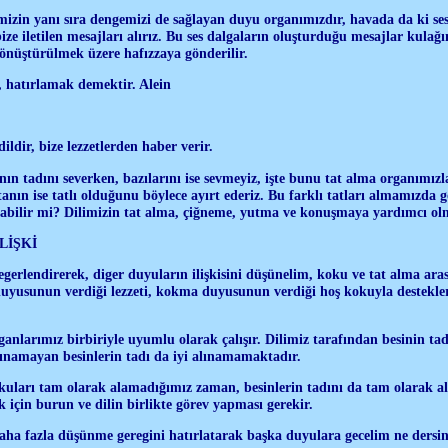
izin yanı sıra dengemizi de sağlayan duyu organımızdır, havada da ki ses 
ize iletilen mesajları alırız. Bu ses dalgaların oluşturduğu mesajlar kulağ
 dönüştürülmek üzere hafızzaya gönderilir.
hatırlamak demektir. Alein
ldir, bize lezzetlerden haber verir.
nın tadını severken, bazılarını ise sevmeyiz, işte bunu tat alma organımızla
anın ise tatlı olduğunu böylece ayırt ederiz. Bu farklı tatları almamızda g
labilir mi? Dilimizin tat alma, çiğneme, yutma ve konuşmaya yardımcı olma
LİŞKİ
gerlendirerek, diger duyuların ilişkisini düşünelim, koku ve tat alma arası
duyusunun verdiği lezzeti, kokma duyusunun verdiği hoş kokuyla destekler
anlarımız birbiriyle uyumlu olarak çalışır. Dilimiz tarafından besinin 
alınamayan besinlerin tadı da iyi alınamamaktadır.
okuları tam olarak alamadığımız zaman, besinlerin tadını da tam olarak al
 için burun ve dilin birlikte görev yapması gerekir.
ha fazla düşünme geregini hatırlatarak başka duyulara gecelim ne dersin