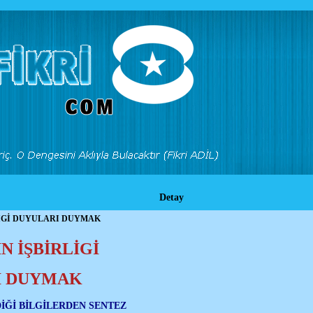
Detay
İGİ DUYULARI DUYMAK
N İŞBİRLİGİ
I DUYMAK
İĞİ BİLGİLERDEN SENTEZ