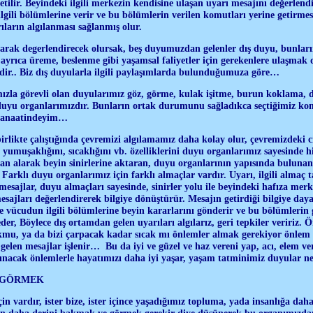
etilir. Beyindeki ilgili merkezin kendisine ulaşan uyarı mesajını değerlend
gili bölümlerine verir ve bu bölümlerin verilen komutları yerine getirmesi
ların algılanması sağlanmış olur.
olarak degerlendirecek olursak, beş duyumuzdan gelenler dış duyu, bunları
, ayrıca üreme, beslenme gibi yaşamsal faliyetler için gerekenlere ulaşmak 
rdir.. Biz dış duyularla ilgili paylaşımlarda bulunduğumuza göre…
ızla görevli olan duyularımız göz, görme, kulak işitme, burun koklama, 
duyu organlarımızdır. Bunların ortak durumunu sağladıkca seçtiğimiz kon
 kanaatindeyim…
rlikte çalıştığında çevremizi algılamamız daha kolay olur, çevremizdeki cis
 yumuşaklığını, sıcaklığını vb. özelliklerini duyu organlarımız sayesinde hi
an alarak beyin sinirlerine aktaran, duyu organlarının yapısında bulunan
. Farklı duyu organlarımız için farklı almaçlar vardır. Uyarı, ilgili almaç
esajlar, duyu almaçları sayesinde, sinirler yolu ile beyindeki hafıza merke
esajları değerlendirerek bilgiye dönüştürür. Mesajın getirdiği bilgiye day
yle vücudun ilgili bölümlerine beyin kararlarını gönderir ve bu bölümlerin 
der, Böylece dış ortamdan gelen uyarıları algılarız, geri tepkiler veririz. 
mu, ya da bizi çarpacak kadar sıcak mı önlemler almak gerekiyor önlem 
elen mesajlar işlenir… Bu da iyi ve güzel ve haz vereni yap, acı, elem v
ınacak önlemlerle hayatımızı daha iyi yaşar, yaşam tatminimiz duyular n
 GÖRMEK
in vardır, ister bize, ister içince yaşadığımız topluma, yada insanlığa dah
çin daha derini bakmak ve görmek gerekir diye düşünerek bu organımızda