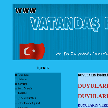
İÇERİK
::
Anasayfa
DUYULARIN İŞBİRL
::
Haberler
::
Yazarlar
DUYULARI
::
Sesli Makale
::
TARIM
DUYULAR
::
ÇEVRE/DOGA
::
KENT ve YAŞAM
DUYULARIN VERD