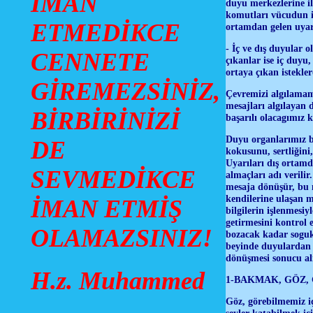
İMAN
duyu merkezlerine il
komutları vücudun il
ETMEDİKCE
ortamdan gelen uyarı
- İç ve dış duyular 
CENNETE
çıkanlar ise iç duyu
ortaya çıkan istekle
GİREMEZSİNİZ,
Çevremizi algılamam
mesajları algılayan 
BİRBİRİNİZİ
başarılı olacagımız
Duyu organlarımız bi
DE
kokusunu, sertliğini,
Uyarıları dış ortamd
SEVMEDİKCE
almaçları adı verilir
mesaja dönüşür, bu m
kendilerine ulaşan m
İMAN ETMİŞ
bilgilerin işlenmesi
getirmesini kontrol e
OLAMAZSINIZ!
bozacak kadar soguk
beyinde duyulardan g
dönüşmesi sonucu al
H.z. Muhammed
1-BAKMAK, GÖZ,
Göz, görebilmemiz iç
şeyler katabilmek i