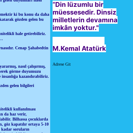
“Din lüzumlu bir
müessesedir. Dinsiz
emektir ki bu konu da daha
milletlerin devamına
a katarak gözden gelen bu
imkân yoktur."
elikli hale getirebiliriz.
m…
M.Kemal Atatürk
aynasıdır. Cenap Şahabedtin
Adrese Git
ararmış, nasıl çalışırmış,
 ederek görme duyumuzu
 insanlığa kazandırabiliriz.
den gelen bilgileri
elikli kullanılması
n da haz verir,
abilir. Bilhassa çocuklarda
, göz kapatılır ortaya 5-10
 kadar soruların