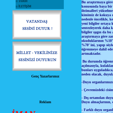
::
TARİH
Bu araştırmaya göre 
konusunda baya bir 
::
İLETİŞİM
ihtimalleri yükselm
kimimiz de kokuya d
nedenle öncelikle, 
yeni bilgiler ortaya
sentezleyerek daha k
bilgiler ışıgın da b
araştırmaya göre zam
okuduklarının %10’ u
%70’ ini, yapıp söyl
öğrenmeye dahil eder,
artmaktadır.
Bu durumda öğrenmed
açılmasıyla, kulakla
bunları uyguladıkca,
neden olacak, duyula
Genç Yazarlarımız
-Duyu organlarımızı
- Çevremizdeki cisim
- Dış ortamdan duyu 
Duyu almaçlarının, 
Reklam
- Farklı duyu organl