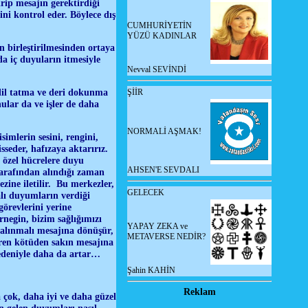
irip mesajın gerektirdiği
ni kontrol eder. Böylece dış
CUMHURİYETİN
YÜZÜ KADINLAR
n birleştirilmesinden ortaya
da iç duyuların itmesiyle
Nevval SEVİNDİ
dil tatma ve deri dokunma
ŞİİR
ular da ve işler de daha
NORMALİ AŞMAK!
imlerin sesini, rengini,
sseder, hafızaya aktarırız.
 özel hücrelere duyu
AHSEN'E SEVDALI
 tarafından alındığı zaman
zine iletilir. Bu merkezler,
GELECEK
alı duyumların verdiği
görevlerini yerine
Örnegin, bizim sağlığımızı
YAPAY ZEKA ve
alınmalı mesajına dönüşür,
METAVERSE NEDİR?
eren kötüden sakın mesajına
edeniyle daha da artar…
Şahin KAHİN
Reklam
a çok, daha iyi ve daha güzel
n gelen duyumları nasıl