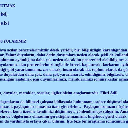
TUTMAK
İNİ,
KİSİ
DUYULARIMIZ
a acılan pencerelerimizdir desek yeridir, bizi bilgisizligin karanlığından 
rlar. Yalnız duyuların, daha derin duyumlara neden olacak şekil de kullanı
oplumun aydınlığına daha çok neden olacak bu pencereleri olabildigince a
duyularımız olan pencerelerimizi tuğla ile örerek kapatırsak, korkarım ayd
tiği gibi yararlanmamız zor olacak, insan olarak da, toplum olarak da g
e duyulardan daha çok, daha çok yararlanarak, edindigimiz bilgiLerle, d
sizligini aşabilnek için duyumlarımızı, meraklarımızı sonuna kadar açma
 duyular, meraklar, sorular, ilgiler bizim araçlarımızdır. Fikri Adil
laşımlarım da bilimsel çalışma iddiasında bulunmam, sadece düşünsel ola
sunacak paylaşımlar olmasına özen gösteririm… Paylaşımlarımızın düşüns
 çekerek konu üzerine kendimizi düşünmeye, yönlendirmeye çalışırım. Am
in de bilgilerimiz olmasının gerektiğine inanırım, bilgilerde genel olarak
ın da yardımıyla ortaya çıkar bilirim. İşte bize bir araştırma sonucunun