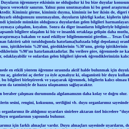
Duyuların öğrenmeye etkisinin ne olduğudur ki bu bize duyular konusun d
ipucu verecektir sanırım. Yalnız şunu unutmayalım ki bu genel araştırmal
ektedir. Kimimiz görme, kimimiz duyma, kimimiz ise her ikisin de, digeri
uyarlı olduğumuzu unutmayalım, duyuların işbirligi kadar, kişilerin işbi
kendi içimizde mümkün olduğunca duyulardan gelen bilgileri harmanlayar
 koymaya çalışalım, koyalım. Sonra da diger insanların bilgileriyle bilgim
apsamlı bilgilere ulaşalım ki biz ve insanlık ortaklaşa gelişsin daha mut
u araştırmaya bakalım ve nasıl etkiliyor bilgilenmemizi görelim… Texas Üni
an faktörü sabit tutulduğunda hatırlama(hafızada bilgi depolama) oranlar
nu, işittiklerinin %20’sini, gördüklerinin %30’unu, görüp işittiklerinin %
ediklerinin %90’ını hatırlamaktadırlar. Bu verilere göre, öğrenmede ne k
 odaklayabilir ve onlardan gelen bilgileri işlersek öğrendiklerimizin kalıc
e en etkili yöntem öğrenme sırasında aktif halde bulunmak için duyul
rını aç, gözlerini aç derler ya öyle açmalıyız ki, olaganüstü bir duyu kull
 bu bilgileri birleştirerek ve yaşayarak öğrenmek, bilgilerin kalıcı olması
rın da tatminiyle de hazza ulaşmamızı sağlayacaktır.
n beraber çalışması durumunda algılamamızın daha kolay ve doğru olur.
lerin sesini, rengini, kokusunu, sertliğini vb. duyu organlarımız sayesin
organlarımız ile aldığımız uyarıları sinirlere aktaran özel hücrelere “duyu
duyu organlarının yapısında bulunur.
arımız için farklı almaçlar vardır. Duyu almaçları sayesinde uyarıların, du