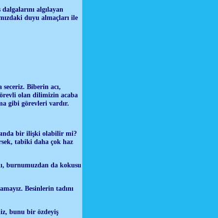
dalgalarını algılayan
ımızdaki duyu almaçları ile
 seceriz. Biberin acı,
örevli olan dilimizin acaba
 gibi görevleri vardır.
nda bir ilişki olabilir mi?
sek, tabiki daha çok haz
tadı, burnumuzdan da kokusu
amayız. Besinlerin tadını
iz, bunu bir özdeyiş