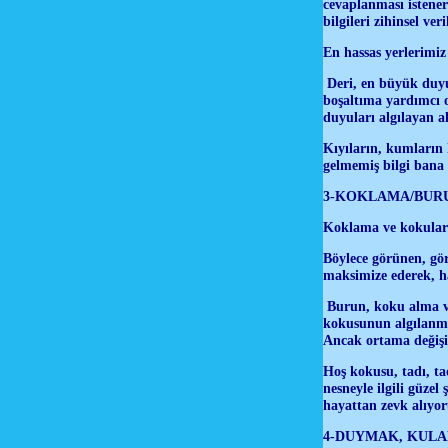
cevaplanması istener
bilgileri zihinsel ve
En hassas yerlerimiz
Deri, en büyük duyu
boşaltıma yardımcı o
duyuları algılayan a
Kıyıların, kumların
gelmemiş bilgi bana
3-KOKLAMA/BUR
Koklama ve kokular 
Böylece görünen, gö
maksimize ederek, h
Burun, koku alma ve
kokusunun algılanmas
Ancak ortama değişik
Hoş kokusu, tadı, ta
nesneyle ilgili güze
hayattan zevk alıyor
4-DUYMAK, KULA