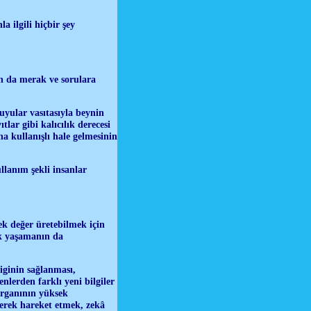
 ilgili hiçbir şey
ın da merak ve sorulara
uyular vasıtasıyla beynin
tlar gibi kalıcılık derecesi
ha kullanışlı hale gelmesinin
llanım şekli insanlar
ek değer üretebilmek için
ik yaşamanın da
liginin sağlanması,
nlerden farklı yeni bilgiler
organının yüksek
erek hareket etmek, zekâ