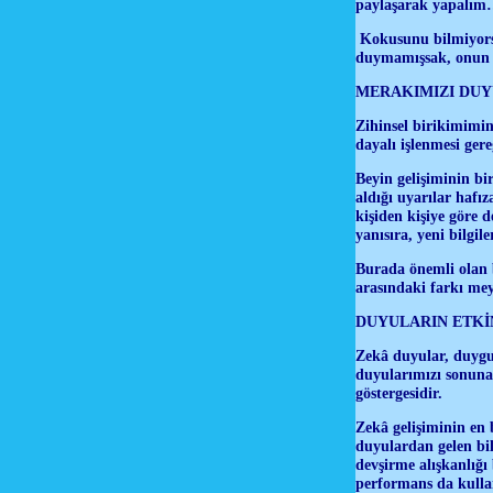
paylaşarak yapalı
Kokusunu bilmiyorsak
duymamışsak, onun t
MERAKIMIZI DUY
Zihinsel birikimimin
dayalı işlenmesi ger
Beyin gelişiminin bi
aldığı uyarılar hafız
kişiden kişiye göre d
yanısıra, yeni bilgi
Burada önemli olan b
arasındaki farkı mey
DUYULARIN ETKİ
Zekâ duyular, duygul
duyularımızı sonuna
göstergesidir.
Zekâ gelişiminin en 
duyulardan gelen bil
devşirme alışkanlığı
performans da kulla