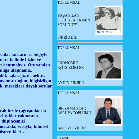
TOPLUMSAL
YAŞANILAN
SORUNLAR KİMİN
SORUNU?!?
FİKRİ ADİL
TOPLUMSAL
onlar kurtarır ve bilgiyle
lması halinde bizim ve
EKONOMİK
cık tutmalıyız. Öte yandan
EŞİTSİZLİKLER
ınlığa ulaşmamız,
üdük kalacagız demektir.
uyumsuzluğun, bilgisizligin
AYDIN FİKİRLİ
k, meraklara dayalı sorular
TOPLUMSAL
BİR ZAMANLAR
rak bizde çağrışımlar da
AVRUPA TOPLUMU
el ışıklar yakmasına
a düşüncemizi
 merakla, soruyla, bilimsel
Aykut Veli YILDIZ
 gösterdikleri…
İNANÇ