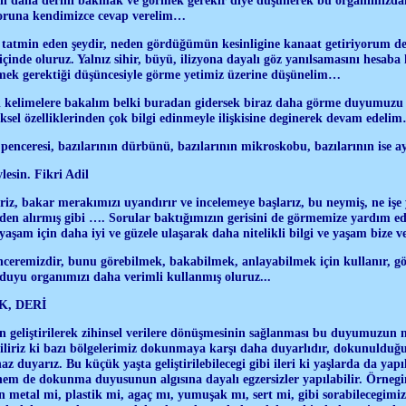
 soruna kendimizce cevap verelim…
tatmin eden şeydir, neden gördüğümün kesinligine kanaat getiriyorum d
 içinde oluruz. Yalnız sihir, büyü, ilizyona dayalı göz yanılsamasını hesab
rmek gerektiği düşüncesiyle görme yetimiz üzerine düşünelim…
i kelimelere bakalım belki buradan gidersek biraz daha görme duyumuzu nit
iksel özelliklerinden çok bilgi edinmeyle ilişkisine deginerek devam edeli
 penceresi, bazılarının dürbünü, bazılarının mikroskobu, bazılarının ise 
lesin. Fikri Adil
z, bakar merakımızı uyandırır ve incelemeye başlarız, bu neymiş, ne işe y
den alırmış gibi …. Sorular baktığımızın gerisini de görmemize yardım
aşam için daha iyi ve güzele ulaşarak daha nitelikli bilgi ve yaşam bize ve
ceremizdir, bunu görebilmek, bakabilmek, anlayabilmek için kullanır, göz
 duyu organımızı daha verimli kullanmış oluruz...
K, DERİ
eliştirilerek zihinsel verilere dönüşmesinin sağlanması bu duyumuzun nit
liriz ki bazı bölgelerimiz dokunmaya karşı daha duyarlıdır, dokunulduğu
duyarız. Bu küçük yaşta geliştirilebilecegi gibi ileri ki yaşlarda da yapıl
m de dokunma duyusunun algısına dayalı egzersizler yapılabilir. Örnegin
 metal mi, plastik mi, agaç mı, yumuşak mı, sert mi, gibi sorabilecegimiz