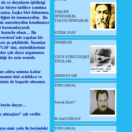
a ve duyuların işbilirigi
ar bireye indikce yanılma
TAKLİDİ
 tatma, başka biri dokunma,
DİNİDARLIK,
rliğini de önemseyelim. Bu
TAKVAİ DİNDARLIK
ak sentezleyelim kendimizce
izi harmanlayarak
lu, huzurlu olsun… Bu
SITDIK FANİ
versitesi’nde yapılan bir
ı şu şekildedir. İnsanlar
ÖNERİLER
50’ sini, söylediklerinin
adar çok duyu organımızı
UZUN SÜRELİ İLİŞKİ
ılığı da aynı oranda
TİYOLARI…
arı adeta sonuna kadar
DERMAN ABİ
anmanın önü acıldıkca ve
 bizim de başarılı olmamız
TOPLUMSAL
Sosyal Zincir!!
de beyin duyar…
 almaçları” adı verilir.
M.Akif GÖKALP
yu-sinir yolu ile beyindeki
TOPLUMSAL