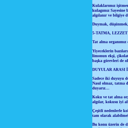
Kulaklarımız işitmem
kulagımız Sayesine b
algılanır ve bilgiye
Duymak, düşünmek, 
5-TATMA, LEZZET
Tat alma organımız di
Yiyeceklerin bazıları
limonun ekşi, çikolat
başka görevleri de o
DUYULAR ARASI İ
Sadece iki duyuyu de
Nasıl olmaz, tatma 
duyarız…
Koku ve tat alma org
algılar, kokusu iyi 
Çeşitli nedenlerle k
tam olarak alabilmek
Bu konu üzerin de da