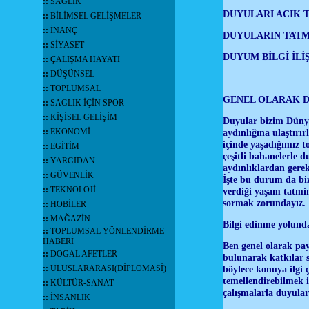
::
SAĞLIK
DUYULARI ACIK 
::
BİLİMSEL GELİŞMELER
::
İNANÇ
DUYULARIN TATM
::
SİYASET
DUYUM BİLGİ İLİŞ
::
ÇALIŞMA HAYATI
::
DÜŞÜNSEL
::
TOPLUMSAL
GENEL OLARAK 
::
SAGLIK İÇİN SPOR
::
KİŞİSEL GELİŞİM
Duyular bizim Dünyay
::
EKONOMİ
aydınlığına ulaştırı
içinde yaşadığımız t
::
EGİTİM
çeşitli bahanelerle 
::
YARGIDAN
aydınlıklardan gerek
::
GÜVENLİK
İşte bu durum da biz
::
TEKNOLOJİ
verdiği yaşam tatmin
sormak zorundayız.
::
HOBİLER
::
MAĞAZİN
Bilgi edinme yolunda,
::
TOPLUMSAL YÖNLENDİRME
HABERİ
Ben genel olarak pay
::
DOGAL AFETLER
bulunarak katkılar 
::
ULUSLARARASI(DİPLOMASİ)
böylece konuya ilgi
temellendirebilmek iç
::
KÜLTÜR-SANAT
çalışmalarla duyular
::
İNSANLIK