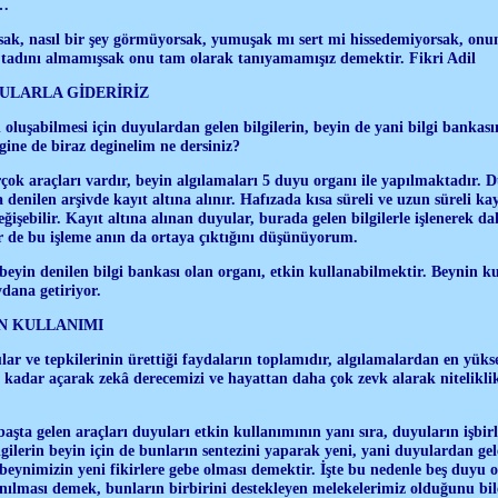
m…
, nasıl bir şey görmüyorsak, yumuşak mı sert mi hissedemiyorsak, onunla
adını almamışsak onu tam olarak tanıyamamışız demektir. Fikri Adil
ULARLA GİDERİRİZ
 oluşabilmesi için duyulardan gelen bilgilerin, beyin de yani bilgi bankas
egine de biraz deginelim ne dersiniz?
rçok araçları vardır, beyin algılamaları 5 duyu organı ile yapılmaktadır. D
a denilen arşivde kayıt altına alınır. Hafızada kısa süreli ve uzun süreli kayı
eğişebilir. Kayıt altına alınan duyular, burada gelen bilgilerle işlenerek da
ler de bu işleme anın da ortaya çıktığını düşünüyorum.
eyin denilen bilgi bankası olan organı, etkin kullanabilmektir. Beynin ku
dana getiriyor.
N KULLANIMI
ar ve tepkilerinin ürettiği faydaların toplamıdır, algılamalardan en yüks
 kadar açarak zekâ derecemizi ve hayattan daha çok zevk alarak nitelikl
başta gelen araçları duyuları etkin kullanımının yanı sıra, duyuların işbir
gilerin beyin için de bunların sentezini yaparak yeni, yani duyulardan gele
 beynimizin yeni fikirlere gebe olması demektir. İşte bu nedenle beş duyu 
nılması demek, bunların birbirini destekleyen melekelerimiz olduğunu bil