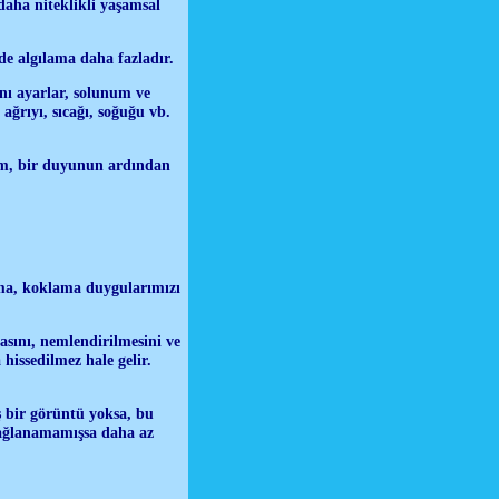
daha niteklikli yaşamsal
de algılama daha fazladır.
nı ayarlar, solunum ve
ğrıyı, sıcağı, soğuğu vb.
im, bir duyunun ardından
ma, koklama duygularımızı
sını, nemlendirilmesini ve
issedilmez hale gelir.
ş bir görüntü yoksa, bu
 sağlanamamışsa daha az