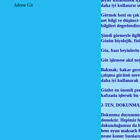
daha iyi kullanırız
Adrese Git
Görmek beni en çok 
net bilgi ve düşünce
bilgileri degerlendi
Şimdi görmeyle ilgil
Gözün biyolojik, fiz
Göz, bazı beyinlerin
Göz işlemese akıl ney
Bakmak; bakar geceri
çalışma gücünü nere
daha iyi kullanarak y
Gözler en önemli pen
hafızada işlersek bu
2-TEN, DOKUNMA
Dokunma duyusunun g
demektir. Hepimiz bi
dokunduğumuz da haz 
hem oyun maksatlı he
nesne konur bunların