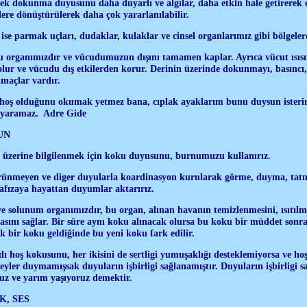
ek dokunma duyusunu daha duyarlı ve algılar, daha etkin hale getirerek 
rilere dönüştürülerek daha çok yararlanılabilir.
 ise parmak uçları, dudaklar, kulaklar ve cinsel organlarımız gibi bölgeler
 organımızdır ve vücudumuzun dışını tamamen kaplar. Ayrıca vücut ısısı
lur ve vücudu dış etkilerden korur. Derinin üzerinde dokunmayı, basıncı, a
lmaçlar vardır.
 hoş olduğunu okumak yetmez bana, cıplak ayaklarım bunu duysun ister
 yaramaz. Adre Gide
UN
üzerine bilgilenmek için koku duyusunu, burnumuzu kullanırız.
rünmeyen ve diger duyularla koardinasyon kurularak görme, duyma, tat
afızaya hayattan duyumlar aktarırız.
 solunum organımızdır, bu organ, alınan havanın temizlenmesini, ısıtılma
ını sağlar. Bir süre aynı koku alınacak olursa bu koku bir müddet sonra h
 bir koku geldiğinde bu yeni koku fark edilir.
dı hoş kokusunu, her ikisini de sertligi yumuşaklığı desteklemiyorsa ve ho
l şeyler duymamışsak duyuların işbirligi sağlanamıştır. Duyuların işbirligi
uz ve yarım yaşıyoruz demektir.
K, SES