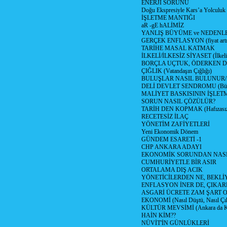
ENERJİ SORUNU
Doğu Ekspresiyle Kars’a Yolculuk
İŞLETME MANTIĞI
aR -gE hALİMİZ
YANLIŞ BÜYÜME ve NEDENLE
GERÇEK ENFLASYON (fiyat artış
TARİHE MASAL KATMAK
İLKELİ/İLKESİZ SİYASET (İlkeli/
BORÇLA UÇTUK, ÖDERKEN D
ÇIĞLIK (Vatandaşın Çığlığı)
BULUŞLAR NASIL BULUNUR
DELİ DEVLET SENDROMU (Büyük
MALİYET BASKISININ İŞLE
SORUN NASIL ÇÖZÜLÜR?
TARİH DEN KOPMAK (Hafızasız
RECETESİZ İLAÇ
YÖNETİM ZAFİYETLERİ
Yeni Ekonomik Dönem
GÜNDEM ESARETİ -1
CHP ANKARA ADAYI
EKONOMİK SORUNDAN NASIL
CUMHURİYETLE BİR ASIR
ORTALAMA DIŞ ACIK
YÖNETİCİLERDEN NE, BEKLİ
ENFLASYON İNER DE, ÇIKA
ASGARİ ÜCRETE ZAM ŞART O
EKONOMİ (Nasıl Düştü, Nasıl Çı
KÜLTÜR MEVSİMİ (Ankara da Kül
HAİN KİM??
NÜVİT'İN GÜNLÜKLERİ