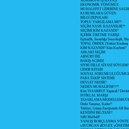
SENDİKA ve İŞ HAYATI
EKONOMİK YÖNÜMÜZ
MUHALEFET LİDERİNE SALD
KURUMLARA GÜVEN
BİLGİ DEPOLARI
TOPLU YARGILAMA MI??
SEÇİM NASIL KAZANILIR??
SEÇİMİ KİM KAZANDI?
İÇERİK ÜRETME YARIŞI
Eşitsizlik, İnsanlığa Sosyolojik, Bi
TOPAL ÖRDEK (Yetkisi Kısılmış 
KİM KAZANDI? Kim Kaybetti?
AHLAKİ SEÇİM
ABSÜRT DİL
BAKIŞ ACIMIZ
SİVRİ DİLLE SİYASİ SÖYLEM!
LİDER KİTABI
SOSYAL SORUMLULUĞUMUZ!
PARA TAKİP SİSTEMİ
DEVLET NEDİR?
NEDEN MUHALİFİM!!??
Kim TASARRUF Yapacak? Devlet m
İSTİKLAL MARŞI
TASARLAMA/MODELLEME/Ü
Öteki Yanımız, Kadın!!
Türkiye, Güneş Enerjisinde AB İkin
KENDİNİ BİL/TANI!!
SıRf MuHaliF
YANLIŞ BORÇLANMA YÖNTEM
sAVURGAN dEVLET, yÖNETİM