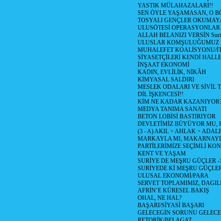
YASTIK MÜLAHAZALARI!!
SEN ÖYLE YAŞAMASAN, O B
TOSYALI GENÇLER OKUMAY
ULUSÖTESİ OPERASYONLAR
ALLAH BELANIZI VERSİN Suriy
ULUSLAR KOMŞULUĞUMUZ
MUHALEFET KOALİSYONU/İT
SİYASETÇİLERİ KENDİ HALL
İNŞAAT EKONOMİ
KADIN, EVLİLİK, NİKÂH
KİMYASAL SALDIRI
MESLEK ODALARI VE SİVİL
DİL İŞKENCESİ!!
KİM NE KADAR KAZANIYOR
MEDYA TANIMA SANATI
BETON LOBİSİ BASTIRIYOR
DEVLETİMİZ BÜYÜYOR MU,
(3 - A) AKIL > AHLAK > ADAL
MARKAYLA MI, MAKARNAYLA
PARTİLERİMİZE SEÇİMLİ KO
KENT VE YAŞAM
SURİYE DE MEŞRU GÜÇLER -
SURİYEDE Kİ MEŞRU GÜÇLE
ULUSAL EKONOMİ/PARA
SERVET TOPLAMIMIZ, DAGIL
AFRİN’E KÜRESEL BAKIŞ
OHAL, NE HAL?
BAŞARI/SİYASİ BAŞARI
GELECEGİN SORUNU GELECEK
RETORİK/BELAGAT