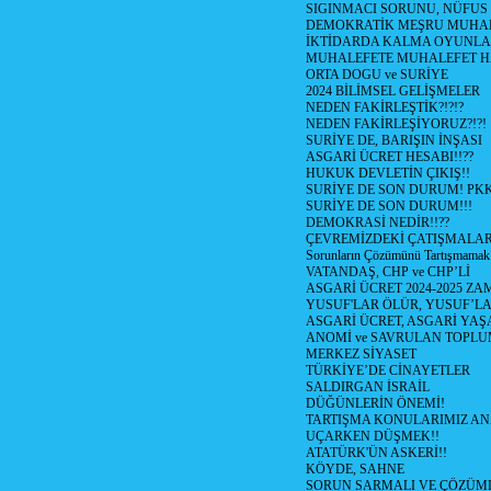
SIGINMACI SORUNU, NÜFUS
DEMOKRATİK MEŞRU MUHAL
İKTİDARDA KALMA OYUNLA
MUHALEFETE MUHALEFET H
ORTA DOGU ve SURİYE
2024 BİLİMSEL GELİŞMELER
NEDEN FAKİRLEŞTİK?!?!?
NEDEN FAKİRLEŞİYORUZ?!?!
SURİYE DE, BARIŞIN İNŞASI
ASGARİ ÜCRET HESABI!!??
HUKUK DEVLETİN ÇIKIŞ!!
SURİYE DE SON DURUM! PK
SURİYE DE SON DURUM!!!
DEMOKRASİ NEDİR!!??
ÇEVREMİZDEKİ ÇATIŞMALAR (S
Sorunların Çözümünü Tartışmamak
VATANDAŞ, CHP ve CHP’Lİ
ASGARİ ÜCRET 2024-2025 Z
YUSUF'LAR ÖLÜR, YUSUF’LA
ASGARİ ÜCRET, ASGARİ YAŞ
ANOMİ ve SAVRULAN TOPLU
MERKEZ SİYASET
TÜRKİYE’DE CİNAYETLER
SALDIRGAN İSRAİL
DÜĞÜNLERİN ÖNEMİ!
TARTIŞMA KONULARIMIZ AN
UÇARKEN DÜŞMEK!!
ATATÜRK'ÜN ASKERİ!!
KÖYDE, SAHNE
SORUN SARMALI VE ÇÖZÜML