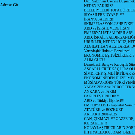
Okul Saldırıları Üzerine Düşünmek
Adrese Git
NEDEN FAKİRİZ?
BELEDİYELERİ TOPAL ÖRDE
SİYASİLERE UYARI?!?!?
İRAN’A SALDIRI!!
SKİMPFLASYON // SHRİNKF
ABD ve İSRAİL VEDE İRAN!!
EMPERYALİST SALDIRILAR!!
ABD, İSRAİL SALDIRGANLIĞI
ÜRÜNLER, NEDEN UCUZ, NED
ALGILATILAN ALGILARLA, D
Vatandaşlık Hukuku Bozulunca!!
EKONOMİK EŞİTSİZLİKLER, 
ALIM GÜCÜ
Demokrasi, Barış ve Kardeşlik Süre
ASGARİ ÜÇRET KAÇ LİRA OL
ŞİMDİ CHP, ŞİMDİ İKTİDAR Z
EKONOMİ NEDEN DÜZELMİY
MÜSİAD’A GÖRE TÜRKİYENİ
YAPAY ZEKA ve ROBOT TEKN
ANKARA ve TARIM
FAKİRLEŞTİRİLDİK!!!
ABD ve Türkiye İlişkileri!!!
EMPERYALİST (Kapitalist Sömü
ATATÜRK ve BOZKURT
AK PARTİ 2001-2025
CAN, ÇIKMAZI!?!? GAZZE DE,
KURAKLIK!!!
KOLAYLAŞTIRICILARIN ZORL
İİHTİYAÇLARA 3 ZAM, BİZE 1