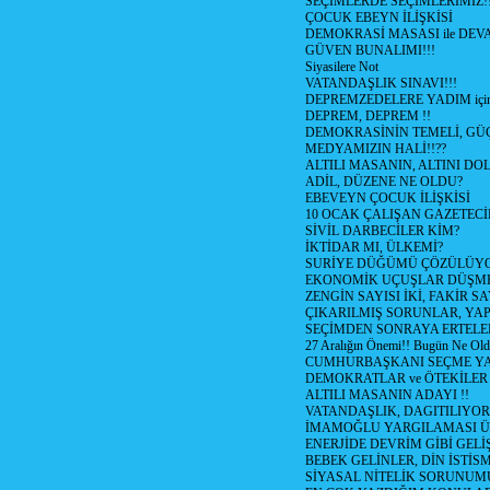
SEÇİMLERDE SEÇİMLERİMİZ!
ÇOCUK EBEYN İLİŞKİSİ
DEMOKRASİ MASASI ile DEV
GÜVEN BUNALIMI!!!
Siyasilere Not
VATANDAŞLIK SINAVI!!!
DEPREMZEDELERE YADIM için
DEPREM, DEPREM !!
DEMOKRASİNİN TEMELİ, GÜÇ
MEDYAMIZIN HALİ!!??
ALTILI MASANIN, ALTINI D
ADİL, DÜZENE NE OLDU?
EBEVEYN ÇOCUK İLİŞKİSİ
10 OCAK ÇALIŞAN GAZETEC
SİVİL DARBECİLER KİM?
İKTİDAR MI, ÜLKEMİ?
SURİYE DÜĞÜMÜ ÇÖZÜLÜY
EKONOMİK UÇUŞLAR DÜŞME
ZENGİN SAYISI İKİ, FAKİR S
ÇIKARILMIŞ SORUNLAR, YA
SEÇİMDEN SONRAYA ERTEL
27 Aralığın Önemi!! Bugün Ne Ol
CUMHURBAŞKANI SEÇME YA
DEMOKRATLAR ve ÖTEKİLER
ALTILI MASANIN ADAYI !!
VATANDAŞLIK, DAGITILIYOR
İMAMOĞLU YARGILAMASI Ü
ENERJİDE DEVRİM GİBİ GEL
BEBEK GELİNLER, DİN İSTİS
SİYASAL NİTELİK SORUNUM