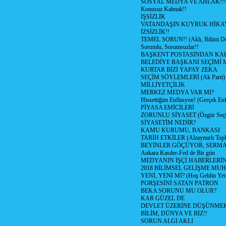
SOSYAL MEDYA VE AHLAK!!!
Konusuz Kalmak!!
İŞSİZLİK
VATANDAŞIN KUYRUK HİKA
İZSİZLİK!!
TEMEL SORUN!! (Aklı, Bilimi Dı
Sorumlu, Sorumsuzlar!!
BAŞKENT POSTASINDAN K
BELEDİYE BAŞKANI SEÇİMİ 
KURTAR BİZİ YAPAY ZEKA
SEÇİM SÖYLEMLERİ (Ak Parti)
MİLLİYETÇİLİK
MERKEZ MEDYA VAR MI?
Hissettiğim Enflasyon! (Gerçek En
PİYASA EMİCİLERİ
ZORUNLU SİYASET (Özgür Seç
SİYASETİM NEDİR?
KAMU KURUMU, BANKASI
TARİH ETKİLER (Alzaymırlı Topl
BEYİNLER GÖÇÜYOR, SERM
Ankara Kasder-Fed de Bir gün
MEDYANIN İŞÇİ HABERLERİ
2018 BİLİMSEL GELİŞME MU
YENİ, YENİ Mİ? (Hoş Geldin Yeni
PORŞESİNİ SATAN PATRON
BEKA SORUNU MU OLUR?
KAR GÜZEL DE
DEVLET ÜZERİNE DÜŞÜNME
BİLİM, DÜNYA VE BİZ!!
SORUN ALGI AKLI