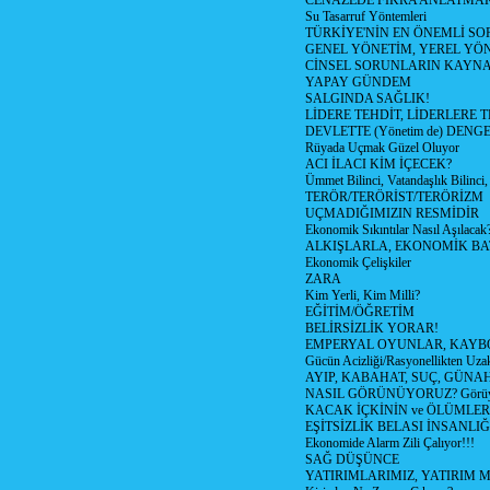
CENAZEDE FIKRA ANLATMA
Su Tasarruf Yöntemleri
TÜRKİYE'NİN EN ÖNEMLİ SO
GENEL YÖNETİM, YEREL YÖ
CİNSEL SORUNLARIN KAYN
YAPAY GÜNDEM
SALGINDA SAĞLIK!
LİDERE TEHDİT, LİDERLERE 
DEVLETTE (Yönetim de) DENGE
Rüyada Uçmak Güzel Oluyor
ACI İLACI KİM İÇECEK?
Ümmet Bilinci, Vatandaşlık Bilinci, 
TERÖR/TERÖRİST/TERÖRİZM
UÇMADIĞIMIZIN RESMİDİR
Ekonomik Sıkıntılar Nasıl Aşılacak
ALKIŞLARLA, EKONOMİK BAT
Ekonomik Çelişkiler
ZARA
Kim Yerli, Kim Milli?
EĞİTİM/ÖĞRETİM
BELİRSİZLİK YORAR!
EMPERYAL OYUNLAR, KAYB
Gücün Acizliği/Rasyonellikten Uzak
AYIP, KABAHAT, SUÇ, GÜNAH (
NASIL GÖRÜNÜYORUZ? Görüyo
KACAK İÇKİNİN ve ÖLÜMLER
EŞİTSİZLİK BELASI İNSANL
Ekonomide Alarm Zili Çalıyor!!!
SAĞ DÜŞÜNCE
YATIRIMLARIMIZ, YATIRIM M