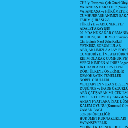
CHP’yi Tartışmak Çok Güzel Oluy
VATANDAŞ DARALDI!! (Vatandaş
VATANDAŞA ve HÜKÜMETE R
CUMHURBAŞKANIMIZI ŞAK
TARIM ŞURASI 2-3
TÜRKİYE ve ABD, NEREYE?
ADALET ARAYIŞI!!
2019 DA NE KADAR ORMANIM
BULDUM, BULDUM (Enflasyona 
Çin, Bilimle Nasıl Şaha Kalktı?
YETKİSİZ, SORUMLULAR
ABD, AKLIMIZLA ALAY EDİYO
CUMHURİYETİ VE ATATÜRK’
REJİM OLARAK CUMHURİYE
VERGİ KİMDEN ALINIR? Asgari 
İKTİDARLARA DERS TEPKİLE
DÖRT ÜLKEYE ÖNERİMDİR
DEMOKRATİK TEMELLER
NOBEL ÖDÜLLERİ
VEJETARYEN VEGAN BESLE
DÜŞÜNCE ve İFADE ÖZGÜRL
ABD ÇATIŞARAK MI, ÇEKİLME
EVLİLİK EHLİYETİ (Evlilik de Sor
ARTAN FYATLARA İNAT, DÜ
KALEM OYUNU (Kurumsal Güvenil
ZAMAN BAĞI
SORUN ÖNCELİĞİ!
HÜKÜMET KURNAZLIKLARI
VATANSEVERLİK
YEDİNCİ KITA, NEREDE OLU