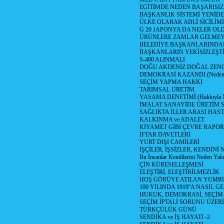
EGİTİMDE NEDEN BAŞARISIZ
BAŞKANLIK SİSTEMİ YENİDE
ÜLKE OLARAK ADLİ SİCİLİM
G 20 JAPONYA DA NELER OLDU? 
ÜRÜNLERE ZAMLAR GELMEYE B
BELEDİYE BAŞKANLARINDAN
BAŞKANLARIN YEKİSİZLEŞTİ
S-400 ALINMALI
DOĞU AKDENİZ DOĞAL ZENG
DEMOKRASİ KAZANDI (Neden D
SEÇİM YAPMA HAKKI
TARIMSAL ÜRETİM
YASAMA DENETİMİ (Hakkıyla Me
İMALAT SANAYİDE ÜRETİM
SAĞLIKTA İLLER ARASI HAS
KALKINMA ve ADALET
KIYAMET GİBİ ÇEVRE RAPO
İFTAR DAVETLERİ
YURT DIŞI CAMİLERİ
İŞÇİLER, İŞSİZLER, KENDİN
Bu İnsanlar Kendilerini Neden Yak
ÇİN KÜRESELLEŞMESİ
ELEŞTİRİ, ELEŞTİRİLMEZLİK
HOŞ GÖRÜYE ATILAN YUMR
100 YILINDA 1919''A NASIL G
HUKUK, DEMOKRASİ, SEÇİM
SEÇİM İPTALİ SORUNU ÜZER
TÜRKÇÜLÜK GÜNÜ
SENDİKA ve İŞ HAYATI -2