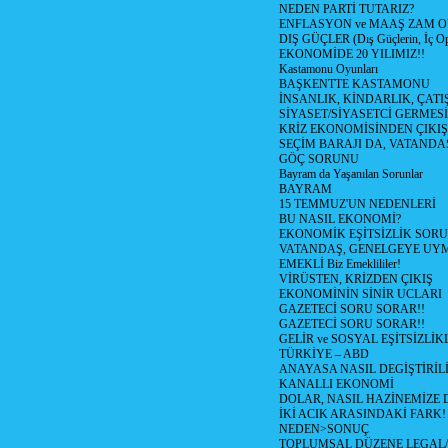
NEDEN PARTİ TUTARIZ?
ENFLASYON ve MAAŞ ZAM 
DIŞ GÜÇLER (Dış Güçlerin, İç O
EKONOMİDE 20 YILIMIZ!!
Kastamonu Oyunları
BAŞKENTTE KASTAMONU
İNSANLIK, KİNDARLIK, ÇATI
SİYASET/SİYASETCİ GERMESİ
KRİZ EKONOMİSİNDEN ÇIKIŞ
SEÇİM BARAJI DA, VATANDAŞ
GÖÇ SORUNU
Bayram da Yaşanılan Sorunlar
BAYRAM
15 TEMMUZ'UN NEDENLERİ
BU NASIL EKONOMİ?
EKONOMİK EŞİTSİZLİK SOR
VATANDAŞ, GENELGEYE UY
EMEKLİ Biz Emeklililer!
VİRÜSTEN, KRİZDEN ÇIKIŞ
EKONOMİNİN SİNİR UCLARI
GAZETECİ SORU SORAR!!
GAZETECİ SORU SORAR!!
GELİR ve SOSYAL EŞİTSİZLİK
TÜRKİYE – ABD
ANAYASA NASIL DEGİŞTİRİL
KANALLI EKONOMİ
DOLAR, NASIL HAZİNEMİZE D
İKİ ACIK ARASINDAKİ FARK!
NEDEN>SONUÇ
TOPLUMSAL DÜZENE LEGAL/