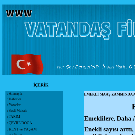
İÇERİK
::
Anasayfa
EMEKLİ MAAŞ ZAMMINDA 
::
Haberler
::
Yazarlar
::
Sesli Makale
::
TARIM
Emeklilere, Daha 
::
ÇEVRE/DOGA
Enekli sayısı artt
::
KENT ve YAŞAM