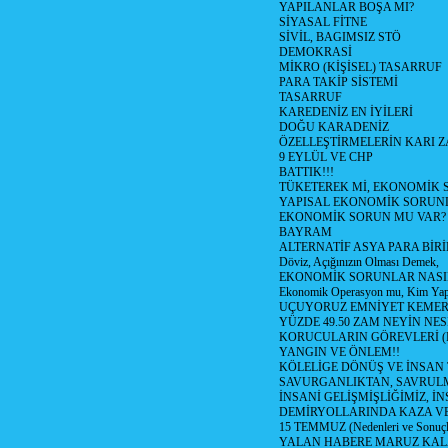
YAPILANLAR BOŞA MI?
SİYASAL FİTNE
SİVİL, BAGIMSIZ STÖ
DEMOKRASİ
MİKRO (KİŞİSEL) TASARRUF
PARA TAKİP SİSTEMİ
TASARRUF
KAREDENİZ EN İYİLERİ
DOĞU KARADENİZ
ÖZELLEŞTİRMELERİN KARI Z
9 EYLÜL VE CHP
BATTIK!!!
TÜKETEREK Mİ, EKONOMİK 
YAPISAL EKONOMİK SORUN
EKONOMİK SORUN MU VAR?
BAYRAM
ALTERNATİF ASYA PARA BİRİ
Döviz, Açığınızın Olması Demek,
EKONOMİK SORUNLAR NASIL
Ekonomik Operasyon mu, Kim Yap
UÇUYORUZ EMNİYET KEMERİN
YÜZDE 49.50 ZAM NEYİN NES
KORUCULARIN GÖREVLERİ (Polis
YANGIN VE ÖNLEM!!
KÖLELİGE DÖNÜŞ VE İNSAN 
SAVURGANLIKTAN, SAVRULM
İNSANİ GELİŞMİŞLİĞİMİZ, İ
DEMİRYOLLARINDA KAZA V
15 TEMMUZ (Nedenleri ve Sonuçl
YALAN HABERE MARUZ KA