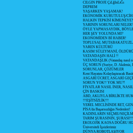
CILGIN PROJE ÇıLğInLıĞı
DEPREM
YAŞARKEN YAŞAMAK!
EKONOMİK KURUTULUŞ/Cİ
HALKIN TEPKİSİ KİME/NEYE?
YARININ SORUNLARI NELER
ÖYLE YAPMASAYDIK, BÖYLE
HER ŞEY YOLUNDA MI?
EKONOMİDEN Bİ HABER!
TOPLUSAL MUTABAKAT/UZL
YAREN KÜLTÜRÜ
KASIM SÜLEYMANİ, ÖLDÜR
VATANDAŞIN HALİ !!
VATANDAŞLIK (Vatandaş nasıl ol
ÜÇ SORUN (Suriye, D. Akdeniz, 
SORUNLAR, ÇÖZÜMLER
Kent Hayatını Kolaylaştıracak Basi
ASGARİ ÜCRET, ASGARİ GEÇ
SORUN YOK!! YOK MU?!
FİYATLAR NASIL İNER, NASI
ÇİN BASKISI
ABD, AKLIYLA BİRLİKTE HU
!!!EŞİTSİZLİK!!!
YEREL MECLİSİNDE RET, GEN
PİSA'da Başarısızlığın Nedenleri!
KADINLARIN SEÇME//SEÇİL
TARIM ŞURASININ, ŞURASI!!!
EKOLOJİK KAOSA DOĞRU HI
Üniversiteli İşsizlerimiz
DÜNYA ROBOTLAŞIYOR