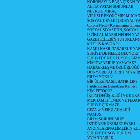
KORONAYLA BAŞA ÇIKAN TO
ALTTA YATAN SORUNLAR
NEVRUZ, MİRAÇ
VİRÜSLE EKONOMİK MÜCAD
SOSYAL DEVLET | SOSYAL Y
Corona Nedir? Korunmanın Önlemle
SOSYAL SİYASETİN, SOSYAL
İSTİKLAL MARŞI NEDEN YAZI
GAZETECİLERİN TUTUKLAN
MECLİS KAVGASI
KAMU NASIL TASARRUF YAP
SURİYE’DE NELER OLUYOR? – 1
SURİYEDE NE OLUYOR? BİZ 
KİM TASARRUF YAPACAK?
HABAERLEŞME ÖZGÜRLÜĞÜN
DÜNYA REFAH ÜRETİM YARIŞ
BİLİM YOKSA!
BİR ÜLKE NASIL BATIRILIR?
Partilerimizin Demokrasi Karnesi
KİM FETÖCÜ?
İKLİM DEĞİŞİKLİĞİ VE KURA
MERHAMET, EMEK VE FEDA
SURİYE ÇIKMAZI!
CEZA ve VERGİ ADALETİ
NAMUS
BİLİM SORUNUMUZ!!
İKTİDAR/HÜKÜMET FARKI
AYDINLARIN/ALİMLERİN ZUL
SURİYE DE SON DURUM
VATANDAŞLIK