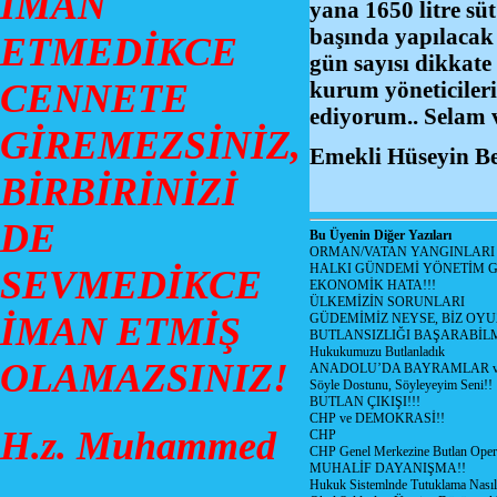
İMAN
yana 1650 litre sü
başında yapılacak
ETMEDİKCE
gün sayısı dikkate
CENNETE
kurum yöneticiler
ediyorum.. Selam 
GİREMEZSİNİZ,
Emekli Hüseyin Be
BİRBİRİNİZİ
DE
Bu Üyenin Diğer Yazıları
ORMAN/VATAN YANGINLARI !
HALKI GÜNDEMİ YÖNETİM G
SEVMEDİKCE
EKONOMİK HATA!!!
ÜLKEMİZİN SORUNLARI
İMAN ETMİŞ
GÜDEMİMİZ NEYSE, BİZ OYU
BUTLANSIZLIĞI BAŞARABİLM
Hukukumuzu Butlanladık
OLAMAZSINIZ!
ANADOLU’DA BAYRAMLAR ve
Söyle Dostunu, Söyleyeyim Seni!!
BUTLAN ÇIKIŞI!!!
CHP ve DEMOKRASİ!!
H.z. Muhammed
CHP
CHP Genel Merkezine Butlan Oper
MUHALİF DAYANIŞMA!!
Hukuk Sistemlnde Tutuklama Nasıl