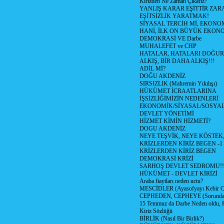
Kirizden Ne Zaman Çıkarız?
YANLIŞ KARAR EŞİTTİR ZARA
EŞİTSİZLİK YARATMAK!
SİYASAL TERCİH Mİ, EKONO
HANİ, İLK ON BÜYÜK EKON
DEMOKRASİ VE Darbe
MUHALEFET ve CHP
HATALAR, HATALARI DOĞUR
ALKIŞ, BİR DAHA ALKIŞ!!!
ADİL Mİ?
DOĞU AKDENİZ
SIRSIZLIK (Mahremin Yıkılışı)
HÜKÜMET İCRAATLARINA
İŞSİZLİĞİMİZİN NEDENLERİ
EKONOMİK/SİYASAL/SOSYA
DEVLET YÖNETİMİ
HİZMET KİMİN HİZMETİ?
DOGU AKDENİZ
NEYE TEŞVİK, NEYE KÖSTEK
KRİZLERDEN KİRİZ BEGEN -1
KRİZLERDEN KİRİZ BEGEN
DEMOKRASİ KRİZİ
SARHOŞ DEVLET SEDROMU!!
HÜKÜMET - DEVLET KİRİZİ
Araba fiaytları neden uctu?
MESCİDLER (Ayasofyayı Kebir C
CEPHEDEN, CEPHEYE (Sorundan
15 Temmuz da Darbe Neden oldu, 
Kiriz Sözlüğü
BİRLİK (Nasıl Bir Birlik?)