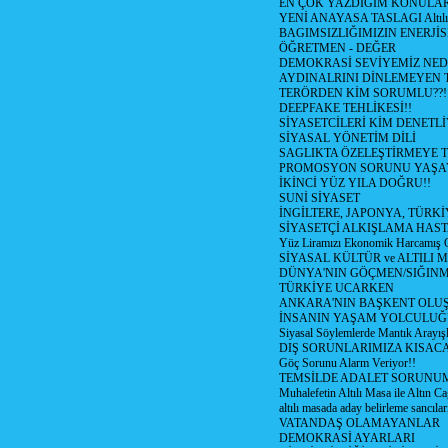
EN ÇOK YAZDIĞIM KONULA
YENİ ANAYASA TASLAGI Altılı
BAGIMSIZLIĞIMIZIN ENERJİS
ÖĞRETMEN - DEĞER
DEMOKRASİ SEVİYEMİZ NED
AYDINALRINI DİNLEMEYEN
TERÖRDEN KİM SORUMLU??!
DEEPFAKE TEHLİKESİ!!
SİYASETCİLERİ KİM DENETL
SİYASAL YÖNETİM DİLİ
SAGLIKTA ÖZELEŞTİRMEYE T
PROMOSYON SORUNU YAŞA
İKİNCİ YÜZ YILA DOĞRU!!
SUNİ SİYASET
İNGİLTERE, JAPONYA, TÜRK
SİYASETÇİ ALKIŞLAMA HAST
Yüz Liramızı Ekonomik Harcamış 
SİYASAL KÜLTÜR ve ALTILI 
DÜNYA'NIN GÖÇMEN/SIĞIN
TÜRKİYE UCARKEN
ANKARA'NIN BAŞKENT OLU
İNSANIN YAŞAM YOLCULU
Siyasal Söylemlerde Mantık Arayışl
DIŞ SORUNLARIMIZA KISACA
Göç Sorunu Alarm Veriyor!!
TEMSİLDE ADALET SORUNUM
Muhalefetin Altılı Masa ile Altın Ca
altılı masada aday belirleme sancılar
VATANDAŞ OLAMAYANLAR
DEMOKRASİ AYARLARI