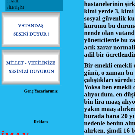
::
TARİH
hastanelerinin şirk
::
İLETİŞİM
kimi yerde 3, kimi
sosyal güvenlik k
kurumu bu duruna 
nende olan vatanda
yöneticilerde bu z
acık zarar normal
adil bir ücretlend
Bir emekli emekli 
günü, o zaman bu t
çalıştıkları süred
Yoksa ben emekli o
Genç Yazarlarımız
alıyordum, en düş
bin lira maaş alıy
yakın maaş alırke
burada bana 20 yıl
Reklam
nedenle benim alım
alırken, şimdi 16 