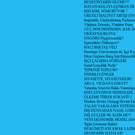
HÜSEYİN'LERİN ÖLÜMÜ!!!
HAYATI KOLAYLAŞTIRAN D
BİZİ KİM, SÖMÜRÜYOR ?
ÜRETİCİ MALİYET ARTIŞI (ÜF
Başkanlık, Güçlendirilmiş Parlamen
Vladimir Zelenski, Vladimir Putin
GÜÇ DOKTRİNİNDEN, HAK D
UKRAYNA/RUSYA
ÖNGÖRÜ/Öngörüsüzlük!!
Eşitsizlikler Öldürüyor!!
HACI BEKTAŞ VELİ
Hacettepe Üniversitesin de, İşçi Kıy
Etkin Güçlerin Barış İçin Etkinsizlik
İŞÇİ ÇALIŞMA SÜRELERİ
Sanal Gerçeklik Nedir?
TEPKİSİZ TOPLUM!!
ÖNEMLİ GÜNLER
SİYASETTE, SİYASETSİZLİK!
AKLA, VİCDANA DAVET!!
Vatandaş Sezen'in Hakkı Vatandaşa
ENFLASYONUN NEDENLERİ, N
ÜLKEME İTİBAR SUKASTİ !!
Modern Devlet, Ortaçağ Devleti Far
YALAN YAKALAMA YETENEG
DIŞ DÜNYADAN NASIL GÖR
DIŞ GÜÇLER NE ALEM DE!!!
YENİ EKONOMİK MODEL (Dövize
Tepki Gösterme Hakkı!
HÜKÜMETİ ANLAMAK LAZI
EKONOMİK HATALAR!