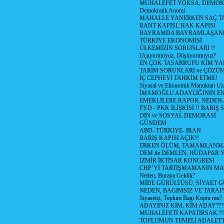
MUHALEFET YOKSA, DEMOK
Demokratik Anomi
MAHALLE YANERKEN SAÇ T
RANT KAPISI, HAK KAPISI
BAYRAMDA BAYRAMLAŞAN
TÜRKİYE EKONOMİSİ
ÜLKEMİZİN SORUNLARI !!
Uçuyormuyuz, Düşüyormuyuz?
EN ÇOK TASARRUFU KİM YA
TARIM SORUNLARI ve ÇÖZÜ
İÇ CEPHEYİ TAHKİM ETME!
Siyasal ve Ekonomik Mantıktan Uz
İMAMOĞLU ADAYLIĞININ EN
EMEKLİLERE RAPOR, NEDEN
PYD - PKK İLİŞKİSİ !! BARIŞ 
DİN ve SOSYAL DEMORASİ
GÜNDEM
ABD- TÜRKİYE- İRAN
BARIŞ KAPISI AÇIK!!
ERKEN ÖLÜM, TAMAMLANMA
DEM ile DEMLEN, HÜDAPAR
İZMİR İKTİSAR KONGRESİ
CHP’Yİ TARTIŞMAMANIN MAL
Neden, Buraya Geldik?
MİDE GÜRÜLTÜSÜ, SİYAET 
NEDEN, BAGIMSIZ VE TARAF
Siyasetçi, Toplum Bagı Koptu mu?
ADAYINIZ KİM, KİM ADAY???
MUHALEFETİ KAPATIRSAK !!
TOPLUMUN TEMELİ ADALETTİ