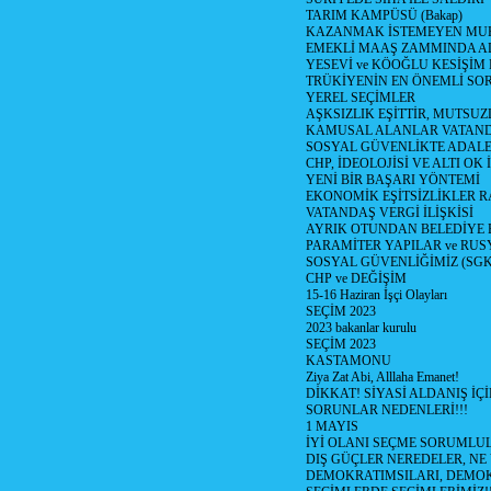
TARIM KAMPÜSÜ (Bakap)
KAZANMAK İSTEMEYEN MU
EMEKLİ MAAŞ ZAMMINDA A
YESEVİ ve KÖOĞLU KESİŞİM
TRÜKİYENİN EN ÖNEMLİ SO
YEREL SEÇİMLER
AŞKSIZLIK EŞİTTİR, MUTSUZ
KAMUSAL ALANLAR VATAND
SOSYAL GÜVENLİKTE ADALE
CHP, İDEOLOJİSİ VE ALTI OK 
YENİ BİR BAŞARI YÖNTEMİ
EKONOMİK EŞİTSİZLİKLER 
VATANDAŞ VERGİ İLİŞKİSİ
AYRIK OTUNDAN BELEDİYE
PARAMİTER YAPILAR ve RUS
SOSYAL GÜVENLİĞİMİZ (SGK
CHP ve DEĞİŞİM
15-16 Haziran İşçi Olayları
SEÇİM 2023
2023 bakanlar kurulu
SEÇİM 2023
KASTAMONU
Ziya Zat Abi, Alllaha Emanet!
DİKKAT! SİYASİ ALDANIŞ İÇİ
SORUNLAR NEDENLERİ!!!
1 MAYIS
İYİ OLANI SEÇME SORUMLU
DIŞ GÜÇLER NEREDELER, NE
DEMOKRATIMSILARI, DEMOK