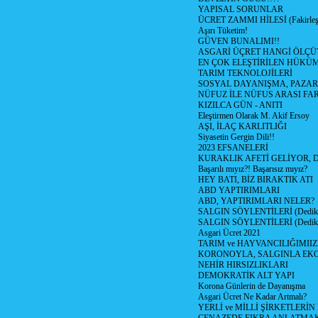
YAPISAL SORUNLAR
ÜCRET ZAMMI HİLESİ (Fakirle
Aşırı Tüketim!
GÜVEN BUNALIMI!!
ASGARİ ÜÇRET HANGİ ÖLÇÜ
EN ÇOK ELEŞTİRİLEN HÜKÜ
TARIM TEKNOLOJİLERİ
SOSYAL DAYANIŞMA, PAZAR
NÜFUZ İLE NÜFUS ARASI FA
KIZILCA GÜN - ANITI
Eleştirmen Olarak M. Akif Ersoy
AŞI, İLAÇ KARLITLIĞI
Siyasetin Gergin Dili!!
2023 EFSANELERİ
KURAKLIK AFETİ GELİYOR, 
Başarılı mıyız?! Başarısız mıyız?
HEY BATI, BİZ BIRAKTIK ATI
ABD YAPTIRIMLARI
ABD, YAPTIRIMLARI NELER?
SALGIN SÖYLENTİLERİ (Dediko
SALGIN SÖYLENTİLERİ (Dediko
Asgari Ücret 2021
TARIM ve HAYVANCILIĞIMII
KORONOYLA, SALGINLA EK
NEHİR HIRSIZLIKLARI
DEMOKRATİK ALT YAPI
Korona Günlerin de Dayanışma
Asgari Ücret Ne Kadar Artmalı?
YERLİ ve MİLLİ ŞİRKETLERİ