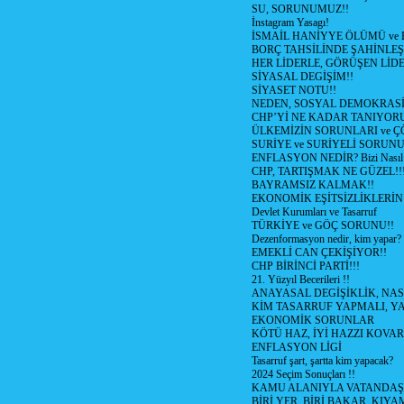
SU, SORUNUMUZ!!
İnstagram Yasagı!
İSMAİL HANİYYE ÖLÜMÜ ve
BORÇ TAHSİLİNDE ŞAHİNLEŞ
HER LİDERLE, GÖRÜŞEN LİDE
SİYASAL DEGİŞİM!!
SİYASET NOTU!!
NEDEN, SOSYAL DEMOKRASİ
CHP’Yİ NE KADAR TANIYOR
ÜLKEMİZİN SORUNLARI ve 
SURİYE ve SURİYELİ SORUN
ENFLASYON NEDİR? Bizi Nasıl E
CHP, TARTIŞMAK NE GÜZEL!!
BAYRAMSIZ KALMAK!!
EKONOMİK EŞİTSİZLİKLERİN
Devlet Kurumları ve Tasarruf
TÜRKİYE ve GÖÇ SORUNU!!
Dezenformasyon nedir, kim yapar?
EMEKLİ CAN ÇEKİŞİYOR!!
CHP BİRİNCİ PARTİ!!!
21. Yüzyıl Becerileri !!
ANAYASAL DEGİŞİKLİK, NAS
KİM TASARRUF YAPMALI, YA
EKONOMİK SORUNLAR
KÖTÜ HAZ, İYİ HAZZI KOVAR?
ENFLASYON LİGİ
Tasarruf şart, şartta kim yapacak?
2024 Seçim Sonuçları !!
KAMU ALANIYLA VATANDAŞ
BİRİ YER, BİRİ BAKAR, KIYA