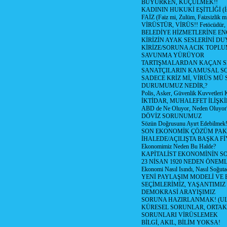
BÜYÜRKEN, KÜÇÜLMEK!!
KADININ HUKUKİ EŞİTLİĞİ (İsta
FAİZ (Faiz mi, Zulüm, Faizsizlik m
VİRÜSTÜR, VİRÜS!! Fetöcüdür, 
BELEDİYE HİZMETLERİNE E
KİRİZİN AYAK SESLERİNİ D
KİRİZE/SORUNA ACIK TOPL
SAVUNMA YÜRÜYOR
TARTIŞMALARDAN KAÇAN Sİ
SANATÇILARIN KAMUSAL S
SADECE KRİZ Mİ, VİRÜS MÜ
DURUMUMUZ NEDİR,?
Polis, Asker, Güvenlik Kuvvetleri 
İKTİDAR, MUHALEFET İLİŞKİ
ABD de Ne Oluyor, Neden Oluyor
DÖVİZ SORUNUMUZ
Sözün Doğrusunu Ayırt Edebilmek
SON EKONOMİK ÇÖZÜM PAK
İHALEDE/AÇILIŞTA BAŞKA F
Ekonomimiz Neden Bu Halde?
KAPİTALİST EKONOMİNİN S
23 NİSAN 1920 NEDEN ÖNEML
Ekonomi Nasıl Isındı, Nasıl Soğuta
YENİ PAYLAŞIM MODELİ VE
SEÇİMLERİMİZ, YAŞANTIMIZ
DEMOKRASİ ARAYIŞIMIZ
SORUNA HAZIRLANMAK! (U
KÜRESEL SORUNLAR, ORTAK
SORUNLARI VİRÜSLEMEK
BİLGİ, AKIL, BİLİM YOKSA!