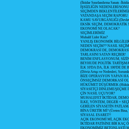
(İktidar Sınırlandırma Sanatı -İktida
İŞSİZLİĞİN NEDENLERİ/SON
SEÇİMDEN BEKLENTİLERİMİZ
VATANDAŞA SEÇİM RAPORU
KAMU SAVURGANLIĞI (Devlet n
EKSİK SEÇİM, DEMOKRATİK 
EKONOMİ NE OLACAK?
SEÇİMLERİMİZ
Muhalif Lider Kim?
YANLIŞ EKONOMİK BİLGİLE
NEDEN SEÇİM?? NASIL SEÇİM
DEMOKRASİ DE, DEMOKRASİ
TARLASINI SATAN REÇBER!
BENİM ENFLASYONUM, SİZ
BEYHUDE POLİTİK TARTIŞMA
İLK 10'DA DA, İLK 100'DE D
(Döviz Artışı ve Nedenleri, Sorumlu
BİZE OPERASYON YAPAN HA
ÖNSEÇİMSİZ DEMORKASİ OL
HÜKÜMET DÜŞÜRMEK (Hükümet
SİYASETÇİ DİNLEME/ŞEÇME 
ÇİN NASIL UÇUYOR?
MUHALEFET İKTİDAR, DEMO
İLKE, YÖNTEM, DEGER = SEÇ
GERİLEN SİYASETİN PATLAM
BİNA ÜRETİR Mİ? (Üreten Bina, 
SİYASAL ESARET!!
AÇIK EKONOMİ Mİ, AÇIK EK
İKTİDAR PATİSİNE BİR KAÇ Ö
EKONOMİMİZ BETONLAŞTI M