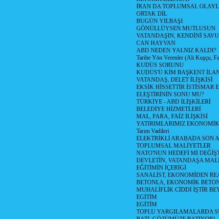
İRAN DA TOPLUMSAL OLAY
ORTAK DİL
BUGÜN YILBAŞI
GÖNÜLLÜYSEN MUTLUSUN
VATANDAŞIN, KENDİNİ SAV
CAN HAYVAN
ABD NEDEN YALNIZ KALDI?
Tarihe Yön Verenler (Ali Kuşçu, Fa
KUDÜS SORUNU
KUDÜS'Ü KİM BAŞKENT İLAN
VATANDAŞ, DELET İLİŞKİSİ
EKSİK HİSSETTİR İSTİSMAR 
ELEŞTİRİNİN SONU MU?
TÜRKİYE - ABD İLİŞKİLERİ
BELEDİYE HİZMETLERİ
MAL, PARA, FAİZ İLİŞKİSİ
YATIRIMLARIMIZ EKONOMİK
Tarım Vadileri
ELEKTRİKLİ ARABADA SON
TOPLUMSAL MALİYETLER
NATO'NUN HEDEFİ Mİ DEĞİŞT
DEVLETİN, VATANDAŞA MAL
EĞİTİMİN İÇERİGİ
SANALİST, EKONOMİDEN RE
BETONLA, EKONOMİK BETO
MUHALİFLİK CİDDİ İŞTİR BE
EGİTİM
EGİTİM
TOPLU YARGILAMALARDA S