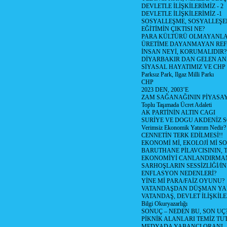
DEVLETLE İLİŞKİLERİMİZ - 2
DEVLETLE İLİŞKİLERİMİZ -1
SOSYALLEŞME, SOSYALLEŞ
EĞİTİMİN ÇIKTISI NE?
PARA KÜLTÜRÜ OLMAYANLA
ÜRETİME DAYANMAYAN REF
İNSAN NEYİ, KORUMALIDIR?
DİYARBAKIR DAN GELEN AN
SİYASAL HAYATIMIZ VE CHP
Parksız Park, Ilgaz Milli Parkı
CHP
2023 DEN, 2003’E
ZAM SAĞANAĞININ PİYASAY
Toplu Taşımada Ücret Adaleti
AK PARTİNİN ALTIN CAGI
SURİYE VE DOGU AKDENİZ 
Verimsiz Ekonomik Yatırım Nedir?
CENNETİN TERK EDİLMESİ!!
EKONOMİ Mİ, EKOLOJİ Mİ 
BARUTHANE PİLAVCISININ, 
EKONOMİYİ CANLANDIRMANI
SARHOŞLARIN SESSİZLİĞİ/İNİ
ENFLASYON NEDENLERİ?
YİNE Mİ PARA/FAİZ OYUNU?
VATANDAŞDAN DÜŞMAN Y
VATANDAŞ, DEVLET İLİŞKİLE
Bilgi Okuryazarlığı
SONUÇ – NEDEN BU, SON UÇ
PİKNİK ALANLARI TEMİZ TU
MEDYADA YABANCI ORANI