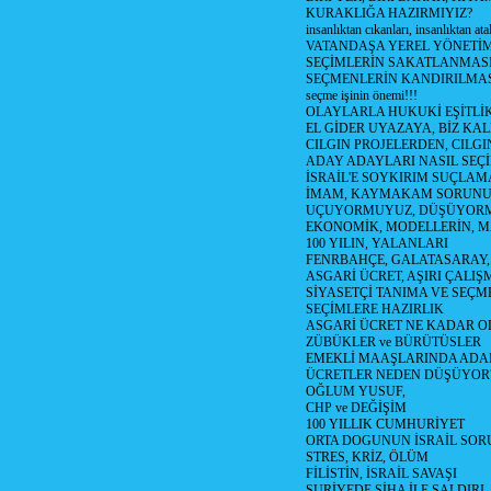
KURAKLIĞA HAZIRMIYIZ?
insanlıktan cıkanları, insanlıktan ata
VATANDAŞA YEREL YÖNETİ
SEÇİMLERİN SAKATLANMASI
SEÇMENLERİN KANDIRILMAS
seçme işinin önemi!!!
OLAYLARLA HUKUKİ EŞİTLİK 
EL GİDER UYAZAYA, BİZ KAL
CILGIN PROJELERDEN, CILGIN
ADAY ADAYLARI NASIL SEÇİ
İSRAİL'E SOYKIRIM SUÇLAMA
İMAM, KAYMAKAM SORUN
UÇUYORMUYUZ, DÜŞÜYORM
EKONOMİK, MODELLERİN, MA
100 YILIN, YALANLARI
FENRBAHÇE, GALATASARAY,
ASGARİ ÜCRET, AŞIRI ÇALIŞ
SİYASETÇİ TANIMA VE SEÇME
SEÇİMLERE HAZIRLIK
ASGARİ ÜCRET NE KADAR OLM
ZÜBÜKLER ve BÜRÜTÜSLER
EMEKLİ MAAŞLARINDA ADA
ÜCRETLER NEDEN DÜŞÜYOR
OĞLUM YUSUF,
CHP ve DEĞİŞİM
100 YILLIK CUMHURİYET
ORTA DOGUNUN İSRAİL SO
STRES, KRİZ, ÖLÜM
FİLİSTİN, İSRAİL SAVAŞI
SURİYEDE SİHA İLE SALDIRI