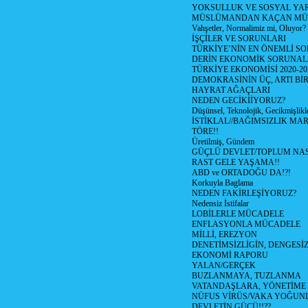
YOKSULLUK VE SOSYAL Y
MÜSLÜMANDAN KAÇAN MÜ
Vahşetler, Normalimiz mi, Oluyor?
İŞÇİLER VE SORUNLARI
TÜRKİYE’NİN EN ÖNEMLİ SO
DERİN EKONOMİK SORUNA
TÜRKİYE EKONOMİSİ 2020-20
DEMOKRASİNİN ÜÇ, ARTI Bİ
HAYRAT AĞAÇLARI
NEDEN GECİKİİYORUZ?
Düşünsel, Teknolojik, Gecikmişlikle
İSTİKLAL//BAĞIMSIZLIK MAR
TÖRE!!
Üretilmiş, Gündem
GÜÇLÜ DEVLET/TOPLUM NAS
RAST GELE YAŞAMA!!
ABD ve ORTADOĞU DA!?!
Korkuyla Baglama
NEDEN FAKİRLEŞİYORUZ?
Nedensiz İstifalar
LOBİLERLE MÜCADELE
ENFLASYONLA MÜCADELE
MİLLİ, EREZYON
DENETİMSİZLİGİN, DENGESİZ
EKONOMİ RAPORU
YALAN/GERÇEK
BUZLANMAYA, TUZLANMA
VATANDAŞLARA, YÖNETİME
NÜFUS VİRÜS/VAKA YOĞUN
DEVLETİN GÜCÜ!!??