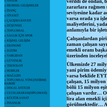
verildi de ondan, 
::
SAĞLIK
::
BİLİMSEL GELİŞMELER
zararlara rağmen s
::
İNANÇ
seviyesine kadar 
::
SİYASET
varsa orada ya işl
::
ÇALIŞMA HAYATI
maliyetlerini, ya
::
DÜŞÜNSEL
anlamıyla bir işle
::
TOPLUMSAL
::
SAGLIK İÇİN SPOR
Çalışanlardan piri
::
KİŞİSEL GELİŞİM
zaman çalışan sayı
::
EKONOMİ
emekli oranı başka
::
EGİTİM
üzerinden inceley
::
YARGIDAN
::
GÜVENLİK
Ülkemizde 27 milyo
::
TEKNOLOJİ
yani pirim ödemiy
::
HOBİLER
varsa beklide EYT
::
MAĞAZİN
::
TOPLUMSAL YÖNLENDİRME
çalışan, 15 milyon
HABERİ
bölü 15 milyon eşi
::
DOGAL AFETLER
çalışan vardır… O 
::
ULUSLARARASI(DİPLOMASİ)
lira alan emekli i
::
KÜLTÜR-SANAT
::
İNSANLIK
görülmektedir… Ayr