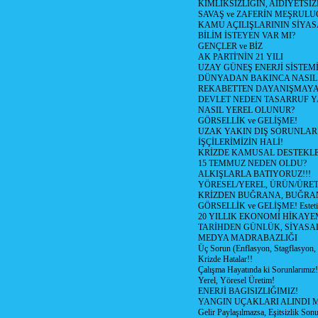
KİMLİKSİZLİĞİN, AİDİYETSİ
SAVAŞ ve ZAFERİN MEŞRUL
KAMU AÇILIŞLARININ SİYAS
BİLİM İSTEYEN VAR MI?
GENÇLER ve BİZ
AK PARTİ'NİN 21 YILI
UZAY GÜNEŞ ENERJİ SİSTEM
DÜNYADAN BAKINCA NASI
REKABETTEN DAYANIŞMAY
DEVLET NEDEN TASARRUF 
NASIL YEREL OLUNUR?
GÖRSELLİK ve GELİŞME!
UZAK YAKIN DIŞ SORUNLAR
İŞÇİLERİMİZİN HALİ!
KRİZDE KAMUSAL DESTEKL
15 TEMMUZ NEDEN OLDU?
ALKIŞLARLA BATIYORUZ!!!
YÖRESEL/YEREL, ÜRÜN/ÜRE
KRİZDEN BUĞRANA, BUĞRA
GÖRSELLİK ve GELİŞME! Estetik m
20 YILLIK EKONOMİ HİKAYEM
TARİHDEN GÜNLÜK, SİYASA
MEDYA MADRABAZLIĞI
Üç Sorun (Enflasyon, Stagflasyon,
Krizde Hatalar!!
Çalışma Hayatında ki Sorunlarımız!
Yerel, Yöresel Üretim!
ENERJİ BAGISIZLIĞIMIZ!
YANGIN UÇAKLARI ALINDI M
Gelir Paylaşılmazsa, Eşitsizlik Sonu