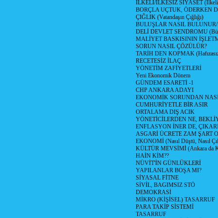
İLKELİ/İLKESİZ SİYASET (İlkeli/
BORÇLA UÇTUK, ÖDERKEN D
ÇIĞLIK (Vatandaşın Çığlığı)
BULUŞLAR NASIL BULUNUR
DELİ DEVLET SENDROMU (Büyük
MALİYET BASKISININ İŞLE
SORUN NASIL ÇÖZÜLÜR?
TARİH DEN KOPMAK (Hafızasız
RECETESİZ İLAÇ
YÖNETİM ZAFİYETLERİ
Yeni Ekonomik Dönem
GÜNDEM ESARETİ -1
CHP ANKARA ADAYI
EKONOMİK SORUNDAN NASIL
CUMHURİYETLE BİR ASIR
ORTALAMA DIŞ ACIK
YÖNETİCİLERDEN NE, BEKLİ
ENFLASYON İNER DE, ÇIKA
ASGARİ ÜCRETE ZAM ŞART O
EKONOMİ (Nasıl Düştü, Nasıl Çı
KÜLTÜR MEVSİMİ (Ankara da Kül
HAİN KİM??
NÜVİT'İN GÜNLÜKLERİ
YAPILANLAR BOŞA MI?
SİYASAL FİTNE
SİVİL, BAGIMSIZ STÖ
DEMOKRASİ
MİKRO (KİŞİSEL) TASARRUF
PARA TAKİP SİSTEMİ
TASARRUF