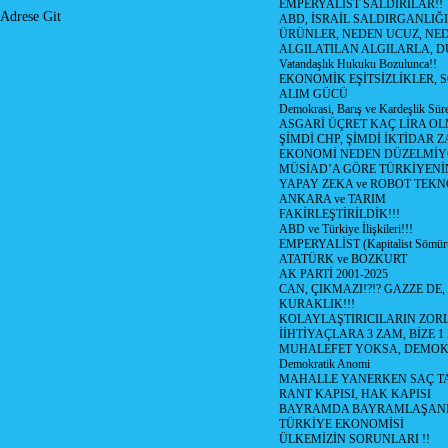
EMPERYALİST SALDIRILAR!!
Adrese Git
ABD, İSRAİL SALDIRGANLIĞI
ÜRÜNLER, NEDEN UCUZ, NED
ALGILATILAN ALGILARLA, D
Vatandaşlık Hukuku Bozulunca!!
EKONOMİK EŞİTSİZLİKLER, 
ALIM GÜCÜ
Demokrasi, Barış ve Kardeşlik Süre
ASGARİ ÜÇRET KAÇ LİRA OL
ŞİMDİ CHP, ŞİMDİ İKTİDAR Z
EKONOMİ NEDEN DÜZELMİY
MÜSİAD’A GÖRE TÜRKİYENİ
YAPAY ZEKA ve ROBOT TEKN
ANKARA ve TARIM
FAKİRLEŞTİRİLDİK!!!
ABD ve Türkiye İlişkileri!!!
EMPERYALİST (Kapitalist Sömü
ATATÜRK ve BOZKURT
AK PARTİ 2001-2025
CAN, ÇIKMAZI!?!? GAZZE DE,
KURAKLIK!!!
KOLAYLAŞTIRICILARIN ZORL
İİHTİYAÇLARA 3 ZAM, BİZE 1
MUHALEFET YOKSA, DEMOK
Demokratik Anomi
MAHALLE YANERKEN SAÇ T
RANT KAPISI, HAK KAPISI
BAYRAMDA BAYRAMLAŞAN
TÜRKİYE EKONOMİSİ
ÜLKEMİZİN SORUNLARI !!