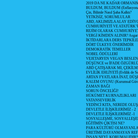
2019 DA NE KADAR ORMANIM
BULDUM, BULDUM (Enflasyona 
Çin, Bilimle Nasıl Şaha Kalktı?
YETKİSİZ, SORUMLULAR
ABD, AKLIMIZLA ALAY EDİYO
CUMHURİYETİ VE ATATÜRK’
REJİM OLARAK CUMHURİYE
VERGİ KİMDEN ALINIR? Asgari 
İKTİDARLARA DERS TEPKİLE
DÖRT ÜLKEYE ÖNERİMDİR
DEMOKRATİK TEMELLER
NOBEL ÖDÜLLERİ
VEJETARYEN VEGAN BESLE
DÜŞÜNCE ve İFADE ÖZGÜRL
ABD ÇATIŞARAK MI, ÇEKİLME
EVLİLİK EHLİYETİ (Evlilik de Sor
ARTAN FYATLARA İNAT, DÜ
KALEM OYUNU (Kurumsal Güvenil
ZAMAN BAĞI
SORUN ÖNCELİĞİ!
HÜKÜMET KURNAZLIKLARI
VATANSEVERLİK
YEDİNCİ KITA, NEREDE OLU
DEVLETLE İLİŞKİLERİMİZ - 2
DEVLETLE İLİŞKİLERİMİZ -1
SOSYALLEŞME, SOSYALLEŞ
EĞİTİMİN ÇIKTISI NE?
PARA KÜLTÜRÜ OLMAYANLA
ÜRETİME DAYANMAYAN REF
İNSAN NEYİ, KORUMALIDIR?