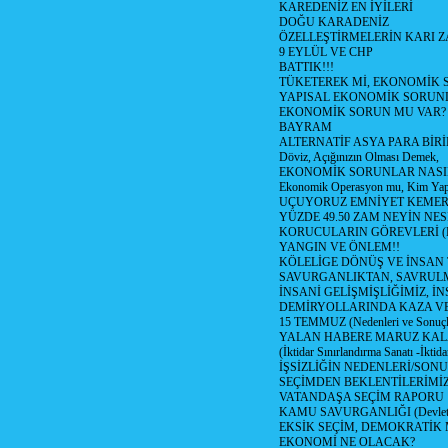
KAREDENİZ EN İYİLERİ
DOĞU KARADENİZ
ÖZELLEŞTİRMELERİN KARI Z
9 EYLÜL VE CHP
BATTIK!!!
TÜKETEREK Mİ, EKONOMİK 
YAPISAL EKONOMİK SORUN
EKONOMİK SORUN MU VAR?
BAYRAM
ALTERNATİF ASYA PARA BİRİ
Döviz, Açığınızın Olması Demek,
EKONOMİK SORUNLAR NASIL
Ekonomik Operasyon mu, Kim Yap
UÇUYORUZ EMNİYET KEMERİN
YÜZDE 49.50 ZAM NEYİN NES
KORUCULARIN GÖREVLERİ (Polis
YANGIN VE ÖNLEM!!
KÖLELİGE DÖNÜŞ VE İNSAN 
SAVURGANLIKTAN, SAVRULM
İNSANİ GELİŞMİŞLİĞİMİZ, İ
DEMİRYOLLARINDA KAZA V
15 TEMMUZ (Nedenleri ve Sonuçl
YALAN HABERE MARUZ KA
(İktidar Sınırlandırma Sanatı -İktida
İŞSİZLİĞİN NEDENLERİ/SON
SEÇİMDEN BEKLENTİLERİMİZ
VATANDAŞA SEÇİM RAPORU
KAMU SAVURGANLIĞI (Devlet n
EKSİK SEÇİM, DEMOKRATİK 
EKONOMİ NE OLACAK?