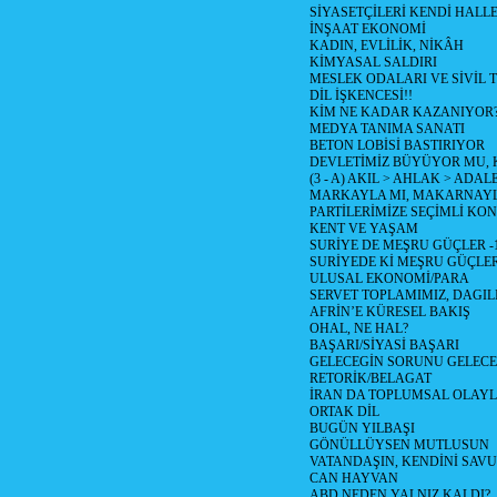
SİYASETÇİLERİ KENDİ HALL
İNŞAAT EKONOMİ
KADIN, EVLİLİK, NİKÂH
KİMYASAL SALDIRI
MESLEK ODALARI VE SİVİL
DİL İŞKENCESİ!!
KİM NE KADAR KAZANIYOR
MEDYA TANIMA SANATI
BETON LOBİSİ BASTIRIYOR
DEVLETİMİZ BÜYÜYOR MU,
(3 - A) AKIL > AHLAK > ADAL
MARKAYLA MI, MAKARNAYLA
PARTİLERİMİZE SEÇİMLİ KO
KENT VE YAŞAM
SURİYE DE MEŞRU GÜÇLER -
SURİYEDE Kİ MEŞRU GÜÇLE
ULUSAL EKONOMİ/PARA
SERVET TOPLAMIMIZ, DAGIL
AFRİN’E KÜRESEL BAKIŞ
OHAL, NE HAL?
BAŞARI/SİYASİ BAŞARI
GELECEGİN SORUNU GELECEK
RETORİK/BELAGAT
İRAN DA TOPLUMSAL OLAY
ORTAK DİL
BUGÜN YILBAŞI
GÖNÜLLÜYSEN MUTLUSUN
VATANDAŞIN, KENDİNİ SAV
CAN HAYVAN
ABD NEDEN YALNIZ KALDI?