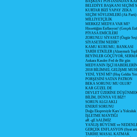
BAŞKENT POSTASINDAN K
BELEDİYE BAŞKANI SEÇİMİ 
KURTAR BİZİ YAPAY ZEKA
SEÇİM SÖYLEMLERİ (Ak Parti)
MİLLİYETÇİLİK
MERKEZ MEDYA VAR MI?
Hissettiğim Enflasyon! (Gerçek En
PİYASA EMİCİLERİ
ZORUNLU SİYASET (Özgür Seç
SİYASETİM NEDİR?
KAMU KURUMU, BANKASI
TARİH ETKİLER (Alzaymırlı Topl
BEYİNLER GÖÇÜYOR, SERM
Ankara Kasder-Fed de Bir gün
MEDYANIN İŞÇİ HABERLERİ
2018 BİLİMSEL GELİŞME MU
YENİ, YENİ Mİ? (Hoş Geldin Yeni
PORŞESİNİ SATAN PATRON
BEKA SORUNU MU OLUR?
KAR GÜZEL DE
DEVLET ÜZERİNE DÜŞÜNME
BİLİM, DÜNYA VE BİZ!!
SORUN ALGI AKLI
ENERJİ SORUNU
Doğu Ekspresiyle Kars’a Yolculuk
İŞLETME MANTIĞI
aR -gE hALİMİZ
YANLIŞ BÜYÜME ve NEDENLE
GERÇEK ENFLASYON (fiyat artış
TARİHE MASAL KATMAK