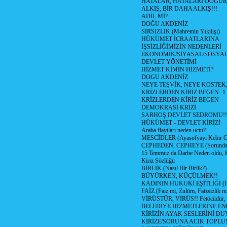
HATALAR, HATALARI DOĞUR
ALKIŞ, BİR DAHA ALKIŞ!!!
ADİL Mİ?
DOĞU AKDENİZ
SIRSIZLIK (Mahremin Yıkılışı)
HÜKÜMET İCRAATLARINA
İŞSİZLİĞİMİZİN NEDENLERİ
EKONOMİK/SİYASAL/SOSYA
DEVLET YÖNETİMİ
HİZMET KİMİN HİZMETİ?
DOGU AKDENİZ
NEYE TEŞVİK, NEYE KÖSTEK
KRİZLERDEN KİRİZ BEGEN -1
KRİZLERDEN KİRİZ BEGEN
DEMOKRASİ KRİZİ
SARHOŞ DEVLET SEDROMU!!
HÜKÜMET - DEVLET KİRİZİ
Araba fiaytları neden uctu?
MESCİDLER (Ayasofyayı Kebir C
CEPHEDEN, CEPHEYE (Sorundan
15 Temmuz da Darbe Neden oldu, 
Kiriz Sözlüğü
BİRLİK (Nasıl Bir Birlik?)
BÜYÜRKEN, KÜÇÜLMEK!!
KADININ HUKUKİ EŞİTLİĞİ (İsta
FAİZ (Faiz mi, Zulüm, Faizsizlik m
VİRÜSTÜR, VİRÜS!! Fetöcüdür, 
BELEDİYE HİZMETLERİNE E
KİRİZİN AYAK SESLERİNİ D
KİRİZE/SORUNA ACIK TOPL