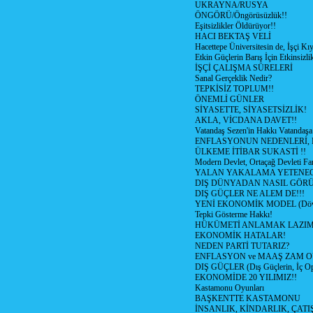
UKRAYNA/RUSYA
ÖNGÖRÜ/Öngörüsüzlük!!
Eşitsizlikler Öldürüyor!!
HACI BEKTAŞ VELİ
Hacettepe Üniversitesin de, İşçi Kıy
Etkin Güçlerin Barış İçin Etkinsizlik
İŞÇİ ÇALIŞMA SÜRELERİ
Sanal Gerçeklik Nedir?
TEPKİSİZ TOPLUM!!
ÖNEMLİ GÜNLER
SİYASETTE, SİYASETSİZLİK!
AKLA, VİCDANA DAVET!!
Vatandaş Sezen'in Hakkı Vatandaşa
ENFLASYONUN NEDENLERİ, N
ÜLKEME İTİBAR SUKASTİ !!
Modern Devlet, Ortaçağ Devleti Far
YALAN YAKALAMA YETENEG
DIŞ DÜNYADAN NASIL GÖR
DIŞ GÜÇLER NE ALEM DE!!!
YENİ EKONOMİK MODEL (Dövize
Tepki Gösterme Hakkı!
HÜKÜMETİ ANLAMAK LAZI
EKONOMİK HATALAR!
NEDEN PARTİ TUTARIZ?
ENFLASYON ve MAAŞ ZAM 
DIŞ GÜÇLER (Dış Güçlerin, İç O
EKONOMİDE 20 YILIMIZ!!
Kastamonu Oyunları
BAŞKENTTE KASTAMONU
İNSANLIK, KİNDARLIK, ÇATI