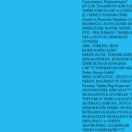
Uçuyormuyuz, Düşüyormuyuz?
EN ÇOK TASARRUFU KİM YA
TARIM SORUNLARI ve ÇÖZÜ
İÇ CEPHEYİ TAHKİM ETME!
Siyasal ve Ekonomik Mantıktan Uz
İMAMOĞLU ADAYLIĞININ EN
EMEKLİLERE RAPOR, NEDEN
PYD - PKK İLİŞKİSİ !! BARIŞ 
DİN ve SOSYAL DEMORASİ
GÜNDEM
ABD- TÜRKİYE- İRAN
BARIŞ KAPISI AÇIK!!
ERKEN ÖLÜM, TAMAMLANMA
DEM ile DEMLEN, HÜDAPAR
İZMİR İKTİSAR KONGRESİ
CHP’Yİ TARTIŞMAMANIN MAL
Neden, Buraya Geldik?
MİDE GÜRÜLTÜSÜ, SİYAET 
NEDEN, BAGIMSIZ VE TARAF
Siyasetçi, Toplum Bagı Koptu mu?
ADAYINIZ KİM, KİM ADAY???
MUHALEFETİ KAPATIRSAK !!
TOPLUMUN TEMELİ ADALETTİ
SIGINMACI SORUNU, NÜFUS
DEMOKRATİK MEŞRU MUHAL
İKTİDARDA KALMA OYUNLA
MUHALEFETE MUHALEFET H
ORTA DOGU ve SURİYE
2024 BİLİMSEL GELİŞMELER
NEDEN FAKİRLEŞTİK?!?!?