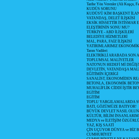
Tarihe Yön Verenler (Ali Kuşçu, Fa
KUDÜS SORUNU
KUDÜS'Ü KİM BAŞKENT İLAN
VATANDAŞ, DELET İLİŞKİSİ
EKSİK HİSSETTİR İSTİSMAR 
ELEŞTİRİNİN SONU MU?
TÜRKİYE - ABD İLİŞKİLERİ
BELEDİYE HİZMETLERİ
MAL, PARA, FAİZ İLİŞKİSİ
YATIRIMLARIMIZ EKONOMİK
Tarım Vadileri
ELEKTRİKLİ ARABADA SON
TOPLUMSAL MALİYETLER
NATO'NUN HEDEFİ Mİ DEĞİŞT
DEVLETİN, VATANDAŞA MAL
EĞİTİMİN İÇERİGİ
SANALİST, EKONOMİDEN RE
BETONLA, EKONOMİK BETO
MUHALİFLİK CİDDİ İŞTİR BE
EGİTİM
EGİTİM
TOPLU YARGILAMALARDA S
BATI, GÖZÜMÜZE BATIYOR!
BÜYÜK DEVLET NASIL OLUN
KÜLTÜR, BİLİM İNSANLARIM
MEDYA ve İLETİŞİM ÖZGÜRL
YAZ, KIŞ SAATİ
ÇİN UÇUYOR DÜNYA ve BİZ
CUMHURİYET