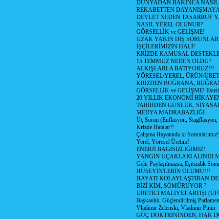
DÜNYADAN BAKINCA NASI
REKABETTEN DAYANIŞMAY
DEVLET NEDEN TASARRUF 
NASIL YEREL OLUNUR?
GÖRSELLİK ve GELİŞME!
UZAK YAKIN DIŞ SORUNLAR
İŞÇİLERİMİZİN HALİ!
KRİZDE KAMUSAL DESTEKL
15 TEMMUZ NEDEN OLDU?
ALKIŞLARLA BATIYORUZ!!!
YÖRESEL/YEREL, ÜRÜN/ÜRE
KRİZDEN BUĞRANA, BUĞRA
GÖRSELLİK ve GELİŞME! Estetik m
20 YILLIK EKONOMİ HİKAYEM
TARİHDEN GÜNLÜK, SİYASA
MEDYA MADRABAZLIĞI
Üç Sorun (Enflasyon, Stagflasyon,
Krizde Hatalar!!
Çalışma Hayatında ki Sorunlarımız!
Yerel, Yöresel Üretim!
ENERJİ BAGISIZLIĞIMIZ!
YANGIN UÇAKLARI ALINDI M
Gelir Paylaşılmazsa, Eşitsizlik Sonu
HÜSEYİN'LERİN ÖLÜMÜ!!!
HAYATI KOLAYLAŞTIRAN D
BİZİ KİM, SÖMÜRÜYOR ?
ÜRETİCİ MALİYET ARTIŞI (ÜF
Başkanlık, Güçlendirilmiş Parlamen
Vladimir Zelenski, Vladimir Putin
GÜÇ DOKTRİNİNDEN, HAK D