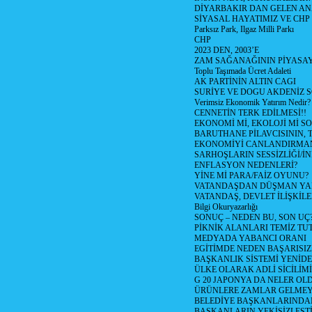
DİYARBAKIR DAN GELEN AN
SİYASAL HAYATIMIZ VE CHP
Parksız Park, Ilgaz Milli Parkı
CHP
2023 DEN, 2003’E
ZAM SAĞANAĞININ PİYASAY
Toplu Taşımada Ücret Adaleti
AK PARTİNİN ALTIN CAGI
SURİYE VE DOGU AKDENİZ 
Verimsiz Ekonomik Yatırım Nedir?
CENNETİN TERK EDİLMESİ!!
EKONOMİ Mİ, EKOLOJİ Mİ 
BARUTHANE PİLAVCISININ, 
EKONOMİYİ CANLANDIRMANI
SARHOŞLARIN SESSİZLİĞİ/İNİ
ENFLASYON NEDENLERİ?
YİNE Mİ PARA/FAİZ OYUNU?
VATANDAŞDAN DÜŞMAN Y
VATANDAŞ, DEVLET İLİŞKİLE
Bilgi Okuryazarlığı
SONUÇ – NEDEN BU, SON UÇ
PİKNİK ALANLARI TEMİZ TU
MEDYADA YABANCI ORANI
EGİTİMDE NEDEN BAŞARISIZ
BAŞKANLIK SİSTEMİ YENİDE
ÜLKE OLARAK ADLİ SİCİLİM
G 20 JAPONYA DA NELER OLDU? 
ÜRÜNLERE ZAMLAR GELMEYE B
BELEDİYE BAŞKANLARINDAN
BAŞKANLARIN YEKİSİZLEŞTİ