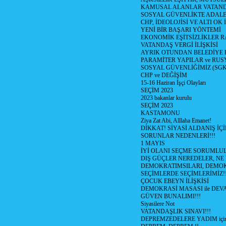
KAMUSAL ALANLAR VATAND
SOSYAL GÜVENLİKTE ADALE
CHP, İDEOLOJİSİ VE ALTI OK 
YENİ BİR BAŞARI YÖNTEMİ
EKONOMİK EŞİTSİZLİKLER 
VATANDAŞ VERGİ İLİŞKİSİ
AYRIK OTUNDAN BELEDİYE
PARAMİTER YAPILAR ve RUS
SOSYAL GÜVENLİĞİMİZ (SGK
CHP ve DEĞİŞİM
15-16 Haziran İşçi Olayları
SEÇİM 2023
2023 bakanlar kurulu
SEÇİM 2023
KASTAMONU
Ziya Zat Abi, Alllaha Emanet!
DİKKAT! SİYASİ ALDANIŞ İÇİ
SORUNLAR NEDENLERİ!!!
1 MAYIS
İYİ OLANI SEÇME SORUMLU
DIŞ GÜÇLER NEREDELER, NE
DEMOKRATIMSILARI, DEMOK
SEÇİMLERDE SEÇİMLERİMİZ!
ÇOCUK EBEYN İLİŞKİSİ
DEMOKRASİ MASASI ile DEV
GÜVEN BUNALIMI!!!
Siyasilere Not
VATANDAŞLIK SINAVI!!!
DEPREMZEDELERE YADIM için