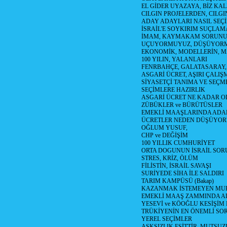
EL GİDER UYAZAYA, BİZ KAL
CILGIN PROJELERDEN, CILGIN
ADAY ADAYLARI NASIL SEÇİ
İSRAİL'E SOYKIRIM SUÇLAMA
İMAM, KAYMAKAM SORUN
UÇUYORMUYUZ, DÜŞÜYORM
EKONOMİK, MODELLERİN, MA
100 YILIN, YALANLARI
FENRBAHÇE, GALATASARAY,
ASGARİ ÜCRET, AŞIRI ÇALIŞ
SİYASETÇİ TANIMA VE SEÇME
SEÇİMLERE HAZIRLIK
ASGARİ ÜCRET NE KADAR OLM
ZÜBÜKLER ve BÜRÜTÜSLER
EMEKLİ MAAŞLARINDA ADA
ÜCRETLER NEDEN DÜŞÜYOR
OĞLUM YUSUF,
CHP ve DEĞİŞİM
100 YILLIK CUMHURİYET
ORTA DOGUNUN İSRAİL SO
STRES, KRİZ, ÖLÜM
FİLİSTİN, İSRAİL SAVAŞI
SURİYEDE SİHA İLE SALDIRI
TARIM KAMPÜSÜ (Bakap)
KAZANMAK İSTEMEYEN MU
EMEKLİ MAAŞ ZAMMINDA A
YESEVİ ve KÖOĞLU KESİŞİM
TRÜKİYENİN EN ÖNEMLİ SO
YEREL SEÇİMLER
AŞKSIZLIK EŞİTTİR, MUTSUZ