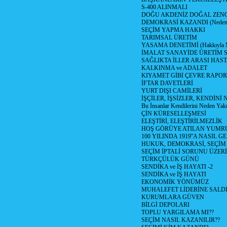
S-400 ALINMALI
DOĞU AKDENİZ DOĞAL ZENG
DEMOKRASİ KAZANDI (Neden D
SEÇİM YAPMA HAKKI
TARIMSAL ÜRETİM
YASAMA DENETİMİ (Hakkıyla Me
İMALAT SANAYİDE ÜRETİM
SAĞLIKTA İLLER ARASI HAS
KALKINMA ve ADALET
KIYAMET GİBİ ÇEVRE RAPO
İFTAR DAVETLERİ
YURT DIŞI CAMİLERİ
İŞÇİLER, İŞSİZLER, KENDİN
Bu İnsanlar Kendilerini Neden Yak
ÇİN KÜRESELLEŞMESİ
ELEŞTİRİ, ELEŞTİRİLMEZLİK
HOŞ GÖRÜYE ATILAN YUMR
100 YILINDA 1919''A NASIL G
HUKUK, DEMOKRASİ, SEÇİM
SEÇİM İPTALİ SORUNU ÜZER
TÜRKÇÜLÜK GÜNÜ
SENDİKA ve İŞ HAYATI -2
SENDİKA ve İŞ HAYATI
EKONOMİK YÖNÜMÜZ
MUHALEFET LİDERİNE SALD
KURUMLARA GÜVEN
BİLGİ DEPOLARI
TOPLU YARGILAMA MI??
SEÇİM NASIL KAZANILIR??