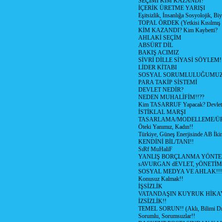
SEÇİMİ KİM KAZANDI?
İÇERİK ÜRETME YARIŞI
Eşitsizlik, İnsanlığa Sosyolojik, Bi
TOPAL ÖRDEK (Yetkisi Kısılmış 
KİM KAZANDI? Kim Kaybetti?
AHLAKİ SEÇİM
ABSÜRT DİL
BAKIŞ ACIMIZ
SİVRİ DİLLE SİYASİ SÖYLEM!
LİDER KİTABI
SOSYAL SORUMLULUĞUMUZ!
PARA TAKİP SİSTEMİ
DEVLET NEDİR?
NEDEN MUHALİFİM!!??
Kim TASARRUF Yapacak? Devlet m
İSTİKLAL MARŞI
TASARLAMA/MODELLEME/Ü
Öteki Yanımız, Kadın!!
Türkiye, Güneş Enerjisinde AB İkin
KENDİNİ BİL/TANI!!
SıRf MuHaliF
YANLIŞ BORÇLANMA YÖNTEM
sAVURGAN dEVLET, yÖNETİM
SOSYAL MEDYA VE AHLAK!!!
Konusuz Kalmak!!
İŞSİZLİK
VATANDAŞIN KUYRUK HİKA
İZSİZLİK!!
TEMEL SORUN!! (Aklı, Bilimi Dı
Sorumlu, Sorumsuzlar!!