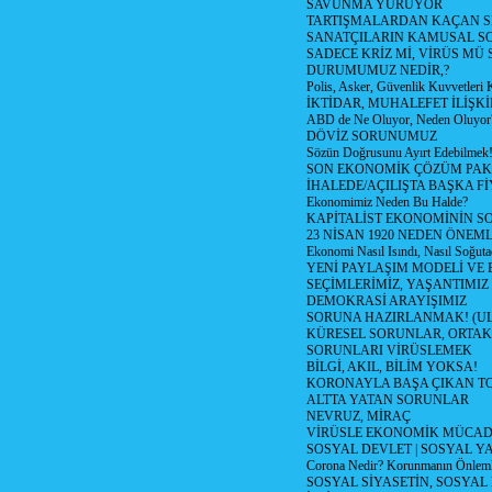
SAVUNMA YÜRÜYOR
TARTIŞMALARDAN KAÇAN Sİ
SANATÇILARIN KAMUSAL S
SADECE KRİZ Mİ, VİRÜS MÜ
DURUMUMUZ NEDİR,?
Polis, Asker, Güvenlik Kuvvetleri 
İKTİDAR, MUHALEFET İLİŞKİ
ABD de Ne Oluyor, Neden Oluyor
DÖVİZ SORUNUMUZ
Sözün Doğrusunu Ayırt Edebilmek
SON EKONOMİK ÇÖZÜM PAK
İHALEDE/AÇILIŞTA BAŞKA F
Ekonomimiz Neden Bu Halde?
KAPİTALİST EKONOMİNİN S
23 NİSAN 1920 NEDEN ÖNEML
Ekonomi Nasıl Isındı, Nasıl Soğuta
YENİ PAYLAŞIM MODELİ VE
SEÇİMLERİMİZ, YAŞANTIMIZ
DEMOKRASİ ARAYIŞIMIZ
SORUNA HAZIRLANMAK! (U
KÜRESEL SORUNLAR, ORTAK
SORUNLARI VİRÜSLEMEK
BİLGİ, AKIL, BİLİM YOKSA!
KORONAYLA BAŞA ÇIKAN TO
ALTTA YATAN SORUNLAR
NEVRUZ, MİRAÇ
VİRÜSLE EKONOMİK MÜCAD
SOSYAL DEVLET | SOSYAL Y
Corona Nedir? Korunmanın Önlemle
SOSYAL SİYASETİN, SOSYAL