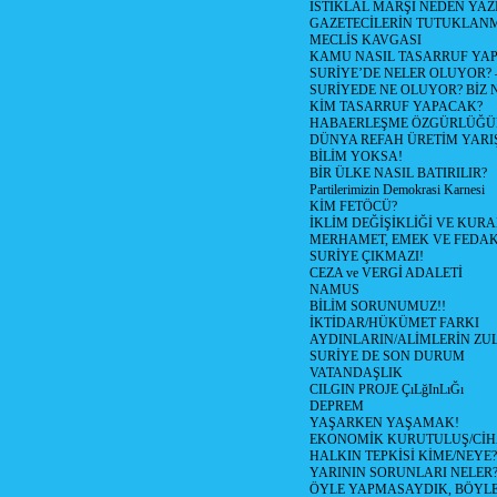
İSTİKLAL MARŞI NEDEN YAZI
GAZETECİLERİN TUTUKLAN
MECLİS KAVGASI
KAMU NASIL TASARRUF YAP
SURİYE’DE NELER OLUYOR? – 1
SURİYEDE NE OLUYOR? BİZ 
KİM TASARRUF YAPACAK?
HABAERLEŞME ÖZGÜRLÜĞÜN
DÜNYA REFAH ÜRETİM YARIŞ
BİLİM YOKSA!
BİR ÜLKE NASIL BATIRILIR?
Partilerimizin Demokrasi Karnesi
KİM FETÖCÜ?
İKLİM DEĞİŞİKLİĞİ VE KURA
MERHAMET, EMEK VE FEDA
SURİYE ÇIKMAZI!
CEZA ve VERGİ ADALETİ
NAMUS
BİLİM SORUNUMUZ!!
İKTİDAR/HÜKÜMET FARKI
AYDINLARIN/ALİMLERİN ZUL
SURİYE DE SON DURUM
VATANDAŞLIK
CILGIN PROJE ÇıLğInLıĞı
DEPREM
YAŞARKEN YAŞAMAK!
EKONOMİK KURUTULUŞ/Cİ
HALKIN TEPKİSİ KİME/NEYE?
YARININ SORUNLARI NELER
ÖYLE YAPMASAYDIK, BÖYLE