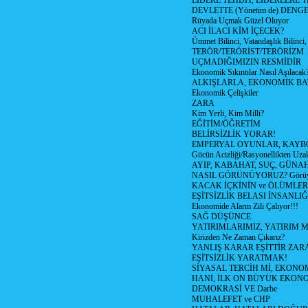
LİDERE TEHDİT, LİDERLERE 
DEVLETTE (Yönetim de) DENGE
Rüyada Uçmak Güzel Oluyor
ACI İLACI KİM İÇECEK?
Ümmet Bilinci, Vatandaşlık Bilinci, 
TERÖR/TERÖRİST/TERÖRİZM
UÇMADIĞIMIZIN RESMİDİR
Ekonomik Sıkıntılar Nasıl Aşılacak
ALKIŞLARLA, EKONOMİK BAT
Ekonomik Çelişkiler
ZARA
Kim Yerli, Kim Milli?
EĞİTİM/ÖĞRETİM
BELİRSİZLİK YORAR!
EMPERYAL OYUNLAR, KAYB
Gücün Acizliği/Rasyonellikten Uzak
AYIP, KABAHAT, SUÇ, GÜNAH (
NASIL GÖRÜNÜYORUZ? Görüyo
KACAK İÇKİNİN ve ÖLÜMLER
EŞİTSİZLİK BELASI İNSANL
Ekonomide Alarm Zili Çalıyor!!!
SAĞ DÜŞÜNCE
YATIRIMLARIMIZ, YATIRIM M
Kirizden Ne Zaman Çıkarız?
YANLIŞ KARAR EŞİTTİR ZARA
EŞİTSİZLİK YARATMAK!
SİYASAL TERCİH Mİ, EKONO
HANİ, İLK ON BÜYÜK EKON
DEMOKRASİ VE Darbe
MUHALEFET ve CHP