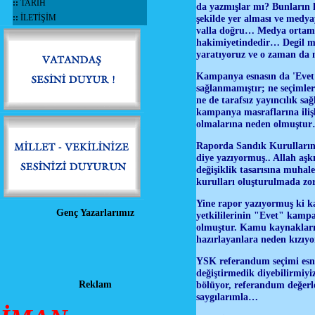
::
TARİH
da yazmışlar mı? Bunların 
::
İLETİŞİM
şekilde yer alması ve medya
valla doğru… Medya ortamı g
hakimiyetindedir… Degil mi
yaratıyoruz ve o zaman da 
Kampanya esnasın da 'Evet' v
sağlanmamıştır; ne seçimlere
ne de tarafsız yayıncılık s
kampanya masraflarına ilişk
olmalarına neden olmuştur
Raporda Sandık Kurullarında
diye yazıyormuş.. Allah aşk
değişiklik tasarısına muhal
kurulları oluşturulmada zo
Yine rapor yazıyormuş ki k
Genç Yazarlarımız
yetkililerinin "Evet" kampa
olmuştur. Kamu kaynakların
hazırlayanlara neden kızıyo
YSK referandum seçimi esnas
değiştirmedik diyebilirmiyiz
Reklam
bölüyor, referandum değerle
saygılarımla…