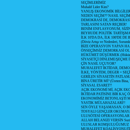
SEÇİMLERİMİZ
Muhalif Lider Kim?
YANLIŞ EKONOMİK BİLGİLE
NEDEN SEÇİM?? NASIL SEÇİM
DEMOKRASİ DE, DEMOKRASİ
TARLASINI SATAN REÇBER!
BENİM ENFLASYONUM, SİZ
BEYHUDE POLİTİK TARTIŞMA
İLK 10'DA DA, İLK 100'DE D
(Döviz Artışı ve Nedenleri, Sorumlu
BİZE OPERASYON YAPAN HA
ÖNSEÇİMSİZ DEMORKASİ OL
HÜKÜMET DÜŞÜRMEK (Hükümet
SİYASETÇİ DİNLEME/ŞEÇME 
ÇİN NASIL UÇUYOR?
MUHALEFET İKTİDAR, DEMO
İLKE, YÖNTEM, DEGER = SEÇ
GERİLEN SİYASETİN PATLAM
BİNA ÜRETİR Mİ? (Üreten Bina, 
SİYASAL ESARET!!
AÇIK EKONOMİ Mİ, AÇIK EK
İKTİDAR PATİSİNE BİR KAÇ Ö
EKONOMİMİZ BETONLAŞTI M
YASTIK MÜLAHAZALARI!!
SEN ÖYLE YAŞAMASAN, O B
TOSYALI GENÇLER OKUMAY
ULUSÖTESİ OPERASYONLAR
ALLAH BELANIZI VERSİN Suriy
ULUSLAR KOMŞULUĞUMUZ
MUHALEFET KOALİSYONU/İT