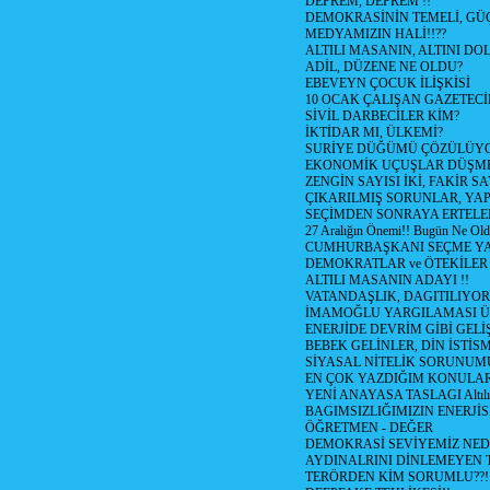
DEPREM, DEPREM !!
DEMOKRASİNİN TEMELİ, GÜÇ
MEDYAMIZIN HALİ!!??
ALTILI MASANIN, ALTINI D
ADİL, DÜZENE NE OLDU?
EBEVEYN ÇOCUK İLİŞKİSİ
10 OCAK ÇALIŞAN GAZETEC
SİVİL DARBECİLER KİM?
İKTİDAR MI, ÜLKEMİ?
SURİYE DÜĞÜMÜ ÇÖZÜLÜY
EKONOMİK UÇUŞLAR DÜŞME
ZENGİN SAYISI İKİ, FAKİR S
ÇIKARILMIŞ SORUNLAR, YA
SEÇİMDEN SONRAYA ERTEL
27 Aralığın Önemi!! Bugün Ne Ol
CUMHURBAŞKANI SEÇME YA
DEMOKRATLAR ve ÖTEKİLER
ALTILI MASANIN ADAYI !!
VATANDAŞLIK, DAGITILIYOR
İMAMOĞLU YARGILAMASI Ü
ENERJİDE DEVRİM GİBİ GEL
BEBEK GELİNLER, DİN İSTİS
SİYASAL NİTELİK SORUNUM
EN ÇOK YAZDIĞIM KONULA
YENİ ANAYASA TASLAGI Altılı
BAGIMSIZLIĞIMIZIN ENERJİS
ÖĞRETMEN - DEĞER
DEMOKRASİ SEVİYEMİZ NED
AYDINALRINI DİNLEMEYEN
TERÖRDEN KİM SORUMLU??!