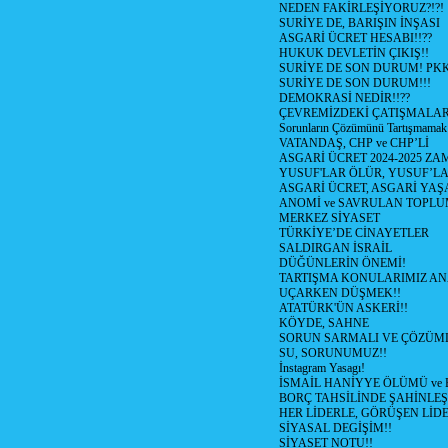
NEDEN FAKİRLEŞİYORUZ?!?!
SURİYE DE, BARIŞIN İNŞASI
ASGARİ ÜCRET HESABI!!??
HUKUK DEVLETİN ÇIKIŞ!!
SURİYE DE SON DURUM! PK
SURİYE DE SON DURUM!!!
DEMOKRASİ NEDİR!!??
ÇEVREMİZDEKİ ÇATIŞMALAR (S
Sorunların Çözümünü Tartışmamak
VATANDAŞ, CHP ve CHP’Lİ
ASGARİ ÜCRET 2024-2025 Z
YUSUF'LAR ÖLÜR, YUSUF’LA
ASGARİ ÜCRET, ASGARİ YAŞ
ANOMİ ve SAVRULAN TOPLU
MERKEZ SİYASET
TÜRKİYE’DE CİNAYETLER
SALDIRGAN İSRAİL
DÜĞÜNLERİN ÖNEMİ!
TARTIŞMA KONULARIMIZ AN
UÇARKEN DÜŞMEK!!
ATATÜRK'ÜN ASKERİ!!
KÖYDE, SAHNE
SORUN SARMALI VE ÇÖZÜML
SU, SORUNUMUZ!!
İnstagram Yasagı!
İSMAİL HANİYYE ÖLÜMÜ ve
BORÇ TAHSİLİNDE ŞAHİNLEŞ
HER LİDERLE, GÖRÜŞEN LİDE
SİYASAL DEGİŞİM!!
SİYASET NOTU!!