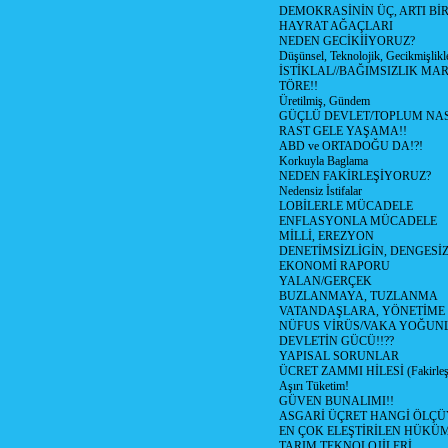
DEMOKRASİNİN ÜÇ, ARTI Bİ
HAYRAT AĞAÇLARI
NEDEN GECİKİİYORUZ?
Düşünsel, Teknolojik, Gecikmişlikle
İSTİKLAL//BAĞIMSIZLIK MAR
TÖRE!!
Üretilmiş, Gündem
GÜÇLÜ DEVLET/TOPLUM NAS
RAST GELE YAŞAMA!!
ABD ve ORTADOĞU DA!?!
Korkuyla Baglama
NEDEN FAKİRLEŞİYORUZ?
Nedensiz İstifalar
LOBİLERLE MÜCADELE
ENFLASYONLA MÜCADELE
MİLLİ, EREZYON
DENETİMSİZLİGİN, DENGESİZ
EKONOMİ RAPORU
YALAN/GERÇEK
BUZLANMAYA, TUZLANMA
VATANDAŞLARA, YÖNETİME
NÜFUS VİRÜS/VAKA YOĞUN
DEVLETİN GÜCÜ!!??
YAPISAL SORUNLAR
ÜCRET ZAMMI HİLESİ (Fakirle
Aşırı Tüketim!
GÜVEN BUNALIMI!!
ASGARİ ÜÇRET HANGİ ÖLÇÜ
EN ÇOK ELEŞTİRİLEN HÜKÜ
TARIM TEKNOLOJİLERİ