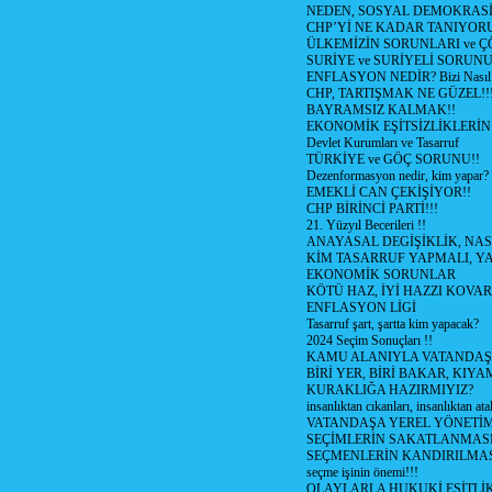
NEDEN, SOSYAL DEMOKRASİ
CHP’Yİ NE KADAR TANIYOR
ÜLKEMİZİN SORUNLARI ve 
SURİYE ve SURİYELİ SORUN
ENFLASYON NEDİR? Bizi Nasıl E
CHP, TARTIŞMAK NE GÜZEL!!
BAYRAMSIZ KALMAK!!
EKONOMİK EŞİTSİZLİKLERİN
Devlet Kurumları ve Tasarruf
TÜRKİYE ve GÖÇ SORUNU!!
Dezenformasyon nedir, kim yapar?
EMEKLİ CAN ÇEKİŞİYOR!!
CHP BİRİNCİ PARTİ!!!
21. Yüzyıl Becerileri !!
ANAYASAL DEGİŞİKLİK, NAS
KİM TASARRUF YAPMALI, YA
EKONOMİK SORUNLAR
KÖTÜ HAZ, İYİ HAZZI KOVAR?
ENFLASYON LİGİ
Tasarruf şart, şartta kim yapacak?
2024 Seçim Sonuçları !!
KAMU ALANIYLA VATANDAŞ
BİRİ YER, BİRİ BAKAR, KIYA
KURAKLIĞA HAZIRMIYIZ?
insanlıktan cıkanları, insanlıktan ata
VATANDAŞA YEREL YÖNETİ
SEÇİMLERİN SAKATLANMASI
SEÇMENLERİN KANDIRILMAS
seçme işinin önemi!!!
OLAYLARLA HUKUKİ EŞİTLİK 