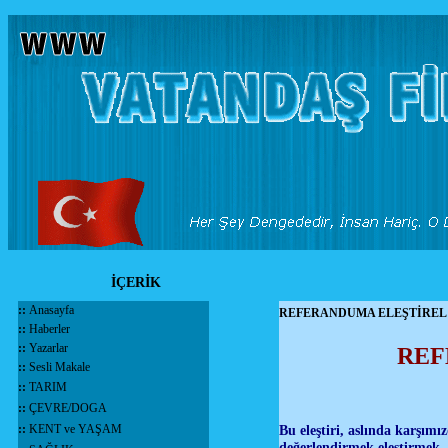
İÇERİK
::
Anasayfa
REFERANDUMA ELEŞTİREL
::
Haberler
::
Yazarlar
REF
::
Sesli Makale
::
TARIM
::
ÇEVRE/DOGA
::
KENT ve YAŞAM
Bu eleştiri, aslında karşımı
değerlendirmek eleştirmek, 