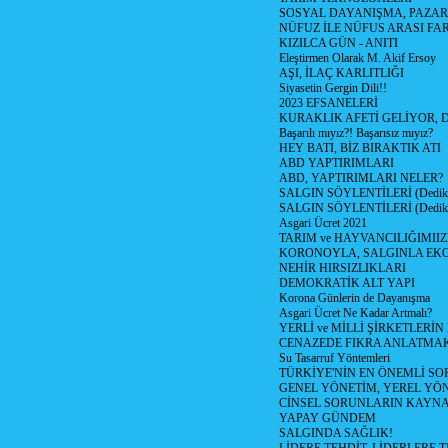
SOSYAL DAYANIŞMA, PAZAR
NÜFUZ İLE NÜFUS ARASI FA
KIZILCA GÜN - ANITI
Eleştirmen Olarak M. Akif Ersoy
AŞI, İLAÇ KARLITLIĞI
Siyasetin Gergin Dili!!
2023 EFSANELERİ
KURAKLIK AFETİ GELİYOR, 
Başarılı mıyız?! Başarısız mıyız?
HEY BATI, BİZ BIRAKTIK ATI
ABD YAPTIRIMLARI
ABD, YAPTIRIMLARI NELER?
SALGIN SÖYLENTİLERİ (Dediko
SALGIN SÖYLENTİLERİ (Dediko
Asgari Ücret 2021
TARIM ve HAYVANCILIĞIMII
KORONOYLA, SALGINLA EK
NEHİR HIRSIZLIKLARI
DEMOKRATİK ALT YAPI
Korona Günlerin de Dayanışma
Asgari Ücret Ne Kadar Artmalı?
YERLİ ve MİLLİ ŞİRKETLERİ
CENAZEDE FIKRA ANLATMA
Su Tasarruf Yöntemleri
TÜRKİYE'NİN EN ÖNEMLİ SO
GENEL YÖNETİM, YEREL YÖ
CİNSEL SORUNLARIN KAYN
YAPAY GÜNDEM
SALGINDA SAĞLIK!