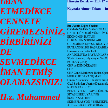
İMAN
Hüseyin Benek --- 21.4.17 –
ETMEDİKCE
Kaynak: Ahmet Takan -- htt
CENNETE
Bu Üyenin Diğer Yazıları
GİREMEZSİNİZ,
ORMAN/VATAN YANGINLARI !
HALKI GÜNDEMİ YÖNETİM G
EKONOMİK HATA!!!
BİRBİRİNİZİ
ÜLKEMİZİN SORUNLARI
GÜDEMİMİZ NEYSE, BİZ OYU
BUTLANSIZLIĞI BAŞARABİLM
DE
Hukukumuzu Butlanladık
ANADOLU’DA BAYRAMLAR ve
Söyle Dostunu, Söyleyeyim Seni!!
SEVMEDİKCE
BUTLAN ÇIKIŞI!!!
CHP ve DEMOKRASİ!!
İMAN ETMİŞ
CHP
CHP Genel Merkezine Butlan Oper
MUHALİF DAYANIŞMA!!
OLAMAZSINIZ!
Hukuk Sistemlnde Tutuklama Nasıl
Okul Saldırıları Üzerine Düşünmek
NEDEN FAKİRİZ?
BELEDİYELERİ TOPAL ÖRDE
H.z. Muhammed
SİYASİLERE UYARI?!?!?
İRAN’A SALDIRI!!
SKİMPFLASYON // SHRİNKF
ABD ve İSRAİL VEDE İRAN!!