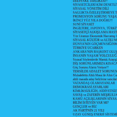
DEEPFAKE TEHLİKESİ!!
SİYASETCİLERİ KİM DENETL
SİYASAL YÖNETİM DİLİ
SAGLIKTA ÖZELEŞTİRMEYE T
PROMOSYON SORUNU YAŞA
İKİNCİ YÜZ YILA DOĞRU!!
SUNİ SİYASET
İNGİLTERE, JAPONYA, TÜRK
SİYASETÇİ ALKIŞLAMA HAST
Yüz Liramızı Ekonomik Harcamış 
SİYASAL KÜLTÜR ve ALTILI 
DÜNYA'NIN GÖÇMEN/SIĞIN
TÜRKİYE UCARKEN
ANKARA'NIN BAŞKENT OLU
İNSANIN YAŞAM YOLCULU
Siyasal Söylemlerde Mantık Arayışl
DIŞ SORUNLARIMIZA KISACA
Göç Sorunu Alarm Veriyor!!
TEMSİLDE ADALET SORUNUM
Muhalefetin Altılı Masa ile Altın Ca
altılı masada aday belirleme sancılar
VATANDAŞ OLAMAYANLAR
DEMOKRASİ AYARLARI
KİMLİKSİZLİĞİN, AİDİYETSİ
SAVAŞ ve ZAFERİN MEŞRUL
KAMU AÇILIŞLARININ SİYAS
BİLİM İSTEYEN VAR MI?
GENÇLER ve BİZ
AK PARTİ'NİN 21 YILI
UZAY GÜNEŞ ENERJİ SİSTEM