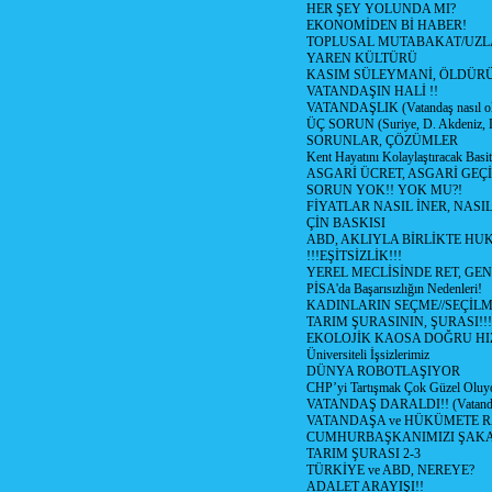
HER ŞEY YOLUNDA MI?
EKONOMİDEN Bİ HABER!
TOPLUSAL MUTABAKAT/UZL
YAREN KÜLTÜRÜ
KASIM SÜLEYMANİ, ÖLDÜR
VATANDAŞIN HALİ !!
VATANDAŞLIK (Vatandaş nasıl ol
ÜÇ SORUN (Suriye, D. Akdeniz, 
SORUNLAR, ÇÖZÜMLER
Kent Hayatını Kolaylaştıracak Basi
ASGARİ ÜCRET, ASGARİ GEÇ
SORUN YOK!! YOK MU?!
FİYATLAR NASIL İNER, NASI
ÇİN BASKISI
ABD, AKLIYLA BİRLİKTE HU
!!!EŞİTSİZLİK!!!
YEREL MECLİSİNDE RET, GEN
PİSA'da Başarısızlığın Nedenleri!
KADINLARIN SEÇME//SEÇİL
TARIM ŞURASININ, ŞURASI!!!
EKOLOJİK KAOSA DOĞRU HI
Üniversiteli İşsizlerimiz
DÜNYA ROBOTLAŞIYOR
CHP’yi Tartışmak Çok Güzel Oluy
VATANDAŞ DARALDI!! (Vatandaş
VATANDAŞA ve HÜKÜMETE R
CUMHURBAŞKANIMIZI ŞAK
TARIM ŞURASI 2-3
TÜRKİYE ve ABD, NEREYE?
ADALET ARAYIŞI!!