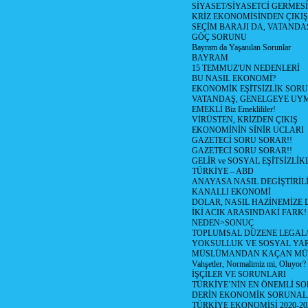
SİYASET/SİYASETCİ GERMESİ
KRİZ EKONOMİSİNDEN ÇIKIŞ
SEÇİM BARAJI DA, VATANDAŞ
GÖÇ SORUNU
Bayram da Yaşanılan Sorunlar
BAYRAM
15 TEMMUZ'UN NEDENLERİ
BU NASIL EKONOMİ?
EKONOMİK EŞİTSİZLİK SOR
VATANDAŞ, GENELGEYE UY
EMEKLİ Biz Emeklililer!
VİRÜSTEN, KRİZDEN ÇIKIŞ
EKONOMİNİN SİNİR UCLARI
GAZETECİ SORU SORAR!!
GAZETECİ SORU SORAR!!
GELİR ve SOSYAL EŞİTSİZLİK
TÜRKİYE – ABD
ANAYASA NASIL DEGİŞTİRİL
KANALLI EKONOMİ
DOLAR, NASIL HAZİNEMİZE D
İKİ ACIK ARASINDAKİ FARK!
NEDEN>SONUÇ
TOPLUMSAL DÜZENE LEGAL/
YOKSULLUK VE SOSYAL Y
MÜSLÜMANDAN KAÇAN MÜ
Vahşetler, Normalimiz mi, Oluyor?
İŞÇİLER VE SORUNLARI
TÜRKİYE’NİN EN ÖNEMLİ SO
DERİN EKONOMİK SORUNA
TÜRKİYE EKONOMİSİ 2020-20