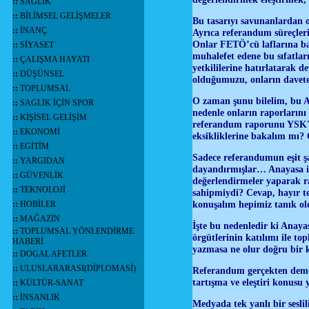
::
SAĞLIK
::
BİLİMSEL GELİŞMELER
Bu tasarıyı savunanlardan o
::
İNANÇ
Ayrıca referandum süreçler
Onlar FETÖ’cü laflarına ba
::
SİYASET
muhalefet edene bu sıfatları
::
ÇALIŞMA HAYATI
yetkililerine hatırlatarak 
::
DÜŞÜNSEL
olduğumuzu, onların davete 
::
TOPLUMSAL
O zaman şunu bilelim, bu AG
::
SAGLIK İÇİN SPOR
nedenle onların raporlarını
::
KİŞİSEL GELİŞİM
referandum raporunu YSK'ya
::
EKONOMİ
eksikliklerine bakalım mı?
::
EGİTİM
Sadece referandumun eşit ş
::
YARGIDAN
dayandırmışlar… Anayasa ile
::
GÜVENLİK
değerlendirmeler yaparak ra
::
TEKNOLOJİ
sahipmiydi? Cevap, hayır ter
konuşalım hepimiz tanık ol
::
HOBİLER
::
MAĞAZİN
İşte bu nedenledir ki Anayas
::
TOPLUMSAL YÖNLENDİRME
örgütlerinin katılımı ile t
HABERİ
yazmasa ne olur doğru bir
::
DOGAL AFETLER
::
ULUSLARARASI(DİPLOMASİ)
Referandum gerçekten demok
tartışma ve eleştiri konus
::
KÜLTÜR-SANAT
::
İNSANLIK
Medyada tek yanlı bir sesli