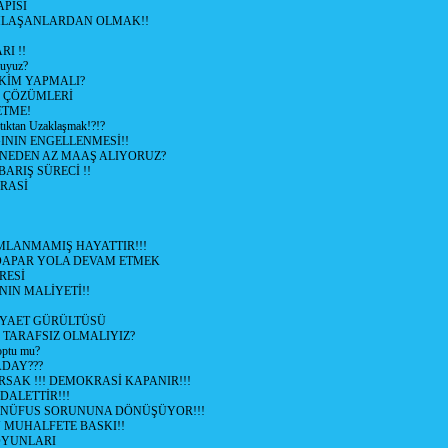
APISI
LAŞANLARDAN OLMAK!!
I !!
uyuz?
KİM YAPMALI?
e ÇÖZÜMLERİ
ETME!
ıktan Uzaklaşmak!?!?
NIN ENGELLENMESİ!!
 NEDEN AZ MAAŞ ALIYORUZ?
 BARIŞ SÜRECİ !!
RASİ
LANMAMIŞ HAYATTIR!!!
ÜDAPAR YOLA DEVAM ETMEK
RESİ
IN MALİYETİ!!
İYAET GÜRÜLTÜSÜ
 TARAFSIZ OLMALIYIZ?
optu mu?
ADAY???
SAK !!! DEMOKRASİ KAPANIR!!!
ALETTİR!!!
 NÜFUS SORUNUNA DÖNÜŞÜYOR!!!
MUHALFETE BASKI!!
OYUNLARI