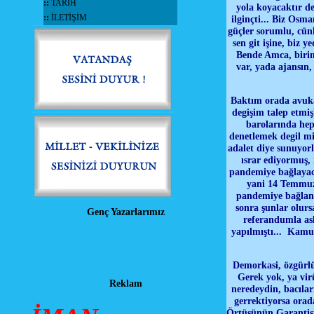
::
TARİH
yola koyacaktır d
::
İLETİŞİM
ilginçti... Biz Osm
güçler sorumlu, cü
sen git işine, biz 
Bende Amca, birinc
var, yada ajansın,
Baktım orada avuka
degişim talep etmi
barolarında hep
denetlemek degil mi
adalet diye sunuyor
ısrar ediyormuş,
pandemiye bağlayaca
yani 14 Temmuza
pandemiye bağlanıv
sonra şunlar olursa
Genç Yazarlarımız
referandumla ask
yapılmıştı... Kamu
Demorkasi, özgürlü
Gerek yok, ya vir
Reklam
neredeydin, bacıla
gerrektiyorsa orad
Örtüsünün Garantisi