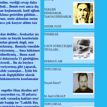
edim, verdiği cevap daha
 dedi... Bende evet amca dış
TAKLİDİ
dan hoşlanmadı, hadi oğlum
DİNİDARLIK,
 aklıma getiridim güldüm...
TAKVAİ DİNDARLIK
sun, senin aklından zorun
mca çok kızıyor aldım tası
SITDIK FANİ
dan dediler...Avukatlar mı
ÖNERİLER
kenin en büyük kentlerinin
undan gitmek degil, onu
orlarmış.. Bunuda temsilde
UZUN SÜRELİ İLİŞKİ
TİYOLARI…
yürüyormuş ... Ama hükümet
ilmeliymiş... Bunu nasıl
i dolayısıyla 15 günlüğüne,
DERMAN ABİ
iverdi... Bu da böylece
ı veriyormuş gibi yaparak,
TOPLUMSAL
ilde yazmışlar... İyide biz
acak degişiklikler olarak
 hükümetlerin kısıtlamalar
Sosyal Zincir!!
engeller filan diyelim mi?
yazıyordun ya, 28 şubatta
M.Akif GÖKALP
atik vatandaş hakları neyi
e başlığı ise “Laiklik Baş
TOPLUMSAL
aş örtüsünü hem savunanlar,