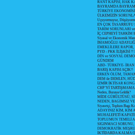
RANT KAPISI, HAK K
BAYRAMDA BAYRAM
TÜRKİYE EKONOMİSİ
ÜLKEMİZİN SORUNLAR
Uçuyormuyuz, Düşüyorm
EN ÇOK TASARRUFU 
TARIM SORUNLARI v
İÇ CEPHEYİ TAHKİM 
Siyasal ve Ekonomik Mant
İMAMOĞLU ADAYLIĞI
EMEKLİLERE RAPOR,
PYD - PKK İLİŞKİSİ !!
DİN ve SOSYAL DEMO
GÜNDEM
ABD- TÜRKİYE- İRAN
BARIŞ KAPISI AÇIK!!
ERKEN ÖLÜM, TAMAM
DEM ile DEMLEN, H
İZMİR İKTİSAR KONG
CHP’Yİ TARTIŞMAMAN
Neden, Buraya Geldik?
MİDE GÜRÜLTÜSÜ, S
NEDEN, BAGIMSIZ VE
Siyasetçi, Toplum Bagı K
ADAYINIZ KİM, KİM 
MUHALEFETİ KAPATIR
TOPLUMUN TEMELİ AD
SIGINMACI SORUNU,
DEMOKRATİK MEŞRU 
İKTİDARDA KALMA 