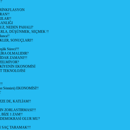
!?
HRİNKFLASYON
İRAN!!
ILAR!!
GANLIĞI
UZ, NEDEN PAHALI?
ARLA, DÜŞÜNMEK, SEÇMEK !!
lunca!!
KLER, SONUÇLARI!!
şlik Süreci!!!
İRA OLMALIDIR?
TİDAR ZAMANI!!!
ZELMİYOR?
KİYENİN EKONOMİSİ
T TEKNOLOJİSİ
!!
ist Sömürü) EKONOMİSİ!!
T
ZZE DE, KATLİAM!!
N ZORLASTIRMASI!!!
 BİZE 1 ZAM!!
 DEMOKRASİ OLUR MU?
 SAÇ TARAMAK!!!