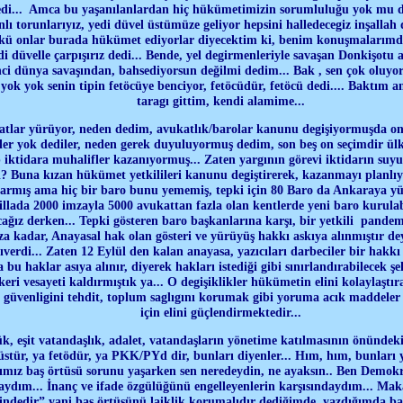
edi... Amca bu yaşanılanlardan hiç hükümetimizin sorumluluğu yok mu d
anlı torunlarıyız, yedi düvel üstümüze geliyor hepsini halledecegiz inşallah
nkü onlar burada hükümet ediyorlar diyecektim ki, benim konuşmalarım
yedi düvelle çarpışırız dedi... Bende, yel degirmenleriyle savaşan Donkişotu
i dünya savaşından, bahsediyorsun değilmi dedim... Bak , sen çok oluyor
 yok yok senin tipin fetöcüye benciyor, fetöcüdür, fetöcü dedi.... Baktım a
taragı gittim, kendi alamime...
tlar yürüyor, neden dedim, avukatlık/barolar kanunu degişiyormuşda on
şler yok dediler, neden gerek duyuluyormuş dedim, son beş on seçimdir ül
 iktidara muhalifler kazanıyormuş... Zaten yargının görevi iktidarın suy
? Buna kızan hükümet yetkilileri kanunu degiştirerek, kazanmayı planlıy
larmış ama hiç bir baro bunu yememiş, tepki için 80 Baro da Ankaraya 
 illada 2000 imzayla 5000 avukattan fazla olan kentlerde yeni baro kurulab
ğız derken... Tepki gösteren baro başkanlarına karşı, bir yetkili pandem
 kadar, Anayasal hak olan gösteri ve yürüyüş hakkı askıya alınmıştır dey
erdi... Zaten 12 Eylül den kalan anayasa, yazıcıları darbeciler bir hakk
 bu haklar asıya alınır, diyerek hakları istediği gibi sınırlandırabilecek şek
eri vesayeti kaldırmıştık ya... O degişiklikler hükümetin elini kolaylaştır
 güvenligini tehdit, toplum saglıgını korumak gibi yoruma acık maddeler
için elini güçlendirmektedir...
k, eşit vatandaşlık, adalet, vatandaşların yönetime katılmasının önündeki 
üstür, ya fetödür, ya PKK/PYd dir, bunları diyenler... Hım, hım, bunları 
rımız baş örtüsü sorunu yaşarken sen neredeydin, ne ayaksın.. Ben Demokr
aydım... İnanç ve ifade özgülüğünü engelleyenlerin karşısındaydım... Makal
ndedir” yani baş örtüsünü laiklik korumalıdır dediğimde, yazdığımda b