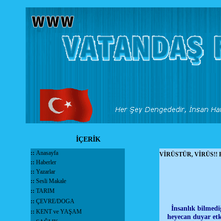
İÇERİK
::
Anasayfa
VİRÜSTÜR, VİRÜS!! Fet
::
Haberler
::
Yazarlar
::
Sesli Makale
::
TARIM
::
ÇEVRE/DOGA
İnsanlık bilmediğ
::
KENT ve YAŞAM
heyecan duyar etki