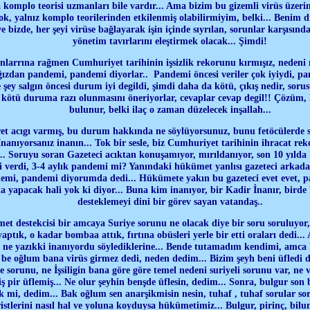
a komplo teorisi uzmanları bile vardır... Ama bizim bu gizemli virüs üzer
yok, yalnız komplo teorilerinden etkilenmiş olabilirmiyim, belki... Benim 
e bizde, her şeyi virüse bağlayarak işin içinde sıyrılan, sorunlar karşısın
yönetim tavırlarını eleştirmek olacak... Şimdi!
larrına rağmen Cumhuriyet tarihinin işsizlik rekorunu kırmışız, nedeni
 ağızdan pandemi, pandemi diyorlar.. Pandemi öncesi veriler çok iyiydi, p
 şey salgın öncesi durum iyi degildi, şimdi daha da kötü, çıkış nedir, sor
kötü duruma razı olunmasını öneriyorlar, cevaplar cevap degil!! Çözüm, hiç
bulunur, belki ilaç o zaman düzelecek inşallah...
ret acıgı varmış, bu durum hakkında ne söylüyorsunuz, bunu fetöcülerde
İnanıyorsanız inanın... Tok bir sesle, biz Cumhuriyet tarihinin ihracat reko
 Soruyu soran Gazeteci acıktan konuşamıyor, mırıldanıyor, son 10 yılda 7
mi verdi, 3-4 aylık pandemi mi? Yanındaki hükümet yanlısı gazeteci arkada
emi, pandemi diyorumda dedi... Hükümete yakın bu gazeteci evet evet, 
 yapacak hali yok ki diyor... Buna kim inanıyor, bir Kadir İnanır, birde
desteklemeyi dini bir görev sayan vatandaş..
t destekcisi bir amcaya Suriye sorunu ne olacak diye bir soru soruluyor,
aptık, o kadar bombaa attık, fırtına obüsleri yerle bir etti oraları dedi.
, ne yazıkki inanıyordu söylediklerine... Bende tutamadım kendimi, amc
 be oğlum bana virüs girmez dedi, neden dedim... Bizim şeyh beni üfledi 
 sorunu, ne İşsiligin bana göre göre temel nedeni suriyeli sorunu var, ne v
iş pir üflemiş... Ne olur şeyhin benşde üflesin, dedim... Sonra, bulgur son b
mi, dedim... Bak oğlum sen anarşikmisin nesin, tuhaf , tuhaf sorular sor
istlerini nasıl hal ve yoluna koyduysa hükümetimiz... Bulgur, pirinç, bil