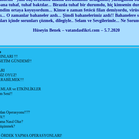
bana tuhaf, tuhaf baktılar... Birazda tuhaf bir durumdu, hiç kimsenin 
dim ortaya koyuyordum... Kimse o zaman fetöcü filan demiyordu, virüst
ı... O zamanlar bahaneler azdı... Şimdi bahanelerimiz azdı!! Bahanelere
arı içinde sorunları çözmek, dilegiyle.. Selam ve Sevgilerimle... Ne Sorunu
Hüseyin Benek – vatandasfikri.com – 5.7.2020
ı
NLARI !!!
ETİM GÜNDEMİ!!
RI
İZ OYUZ!
RABİLMEK!!!
LAR ve ETKİNLİKLER
m Seni!!
lan Operasyonu!!??
A!!
ama Nasıl Olur?
 Düşünmek?
L ÖRDEK YAPMA OPERASYONLARI!