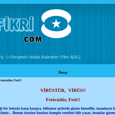
Detay
öcüdür, Fetö!!
VİRÜSTÜR, VİRÜS!!
Fetöcüdür, Fetö!!
i bir belayla karşı karşıya, bilinmez şeylerde gizem hissedilir, insanların ba
lenir... Bunun üzerine bazıları komplo teorileri bile yazar, insanlar gizemc