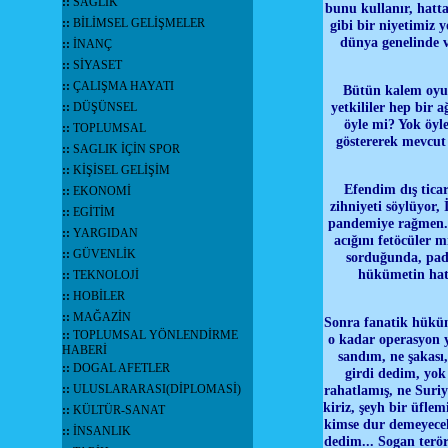
::
SAĞLIK
bunu kullanır, hatt
::
BİLİMSEL GELİŞMELER
gibi bir niyetimiz 
dünya genelinde v
::
İNANÇ
::
SİYASET
::
ÇALIŞMA HAYATI
Bütün kalem oyun
yetkililer hep bir
::
DÜŞÜNSEL
öyle mi? Yok öyle
::
TOPLUMSAL
göstererek mevcut 
::
SAGLIK İÇİN SPOR
::
KİŞİSEL GELİŞİM
Efendim dış tica
::
EKONOMİ
zihniyeti söylüyor, 
::
EGİTİM
pandemiye rağmen...
::
YARGIDAN
acığını fetöcüler 
::
GÜVENLİK
sorduğunda, pad
hükümetin hata
::
TEKNOLOJİ
::
HOBİLER
::
MAĞAZİN
Sonra fanatik hüküme
::
TOPLUMSAL YÖNLENDİRME
o kadar operasyon y
HABERİ
sandım, ne şakası
::
DOGAL AFETLER
girdi dedim, yok
rahatlamış, ne Suriye
::
ULUSLARARASI(DİPLOMASİ)
kiriz, şeyh bir üflem
::
KÜLTÜR-SANAT
kimse dur demeyecek 
::
İNSANLIK
dedim... Sogan terör