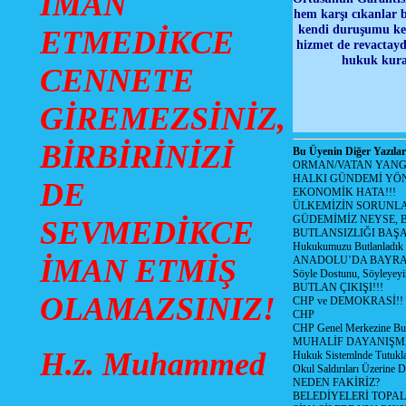
İMAN
hem karşı cıkanlar 
kendi duruşumu ken
ETMEDİKCE
hizmet de revactayd
hukuk kural
CENNETE
GİREMEZSİNİZ,
BİRBİRİNİZİ
Bu Üyenin Diğer Yazılar
ORMAN/VATAN YANGI
HALKI GÜNDEMİ YÖN
DE
EKONOMİK HATA!!!
ÜLKEMİZİN SORUNLA
GÜDEMİMİZ NEYSE, B
SEVMEDİKCE
BUTLANSIZLIĞI BAŞA
Hukukumuzu Butlanladık
İMAN ETMİŞ
ANADOLU’DA BAYRAM
Söyle Dostunu, Söyleyeyi
BUTLAN ÇIKIŞI!!!
OLAMAZSINIZ!
CHP ve DEMOKRASİ!!
CHP
CHP Genel Merkezine But
MUHALİF DAYANIŞM
H.z. Muhammed
Hukuk Sistemlnde Tutukl
Okul Saldırıları Üzerine
NEDEN FAKİRİZ?
BELEDİYELERİ TOPA