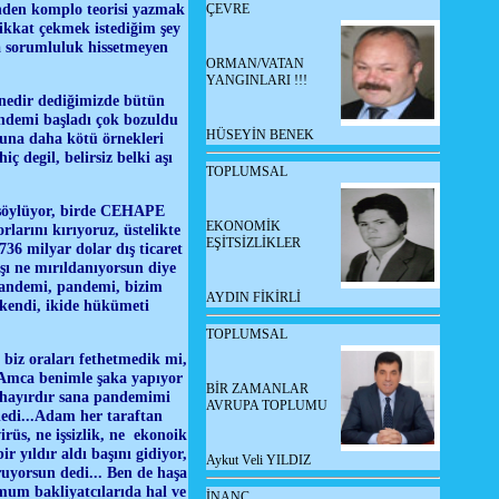
inden komplo teorisi yazmak
ÇEVRE
dikkat çekmek istediğim şey
da sorumluluk hissetmeyen
ORMAN/VATAN
YANGINLARI !!!
 nedir dediğimizde bütün
andemi başladı çok bozuldu
HÜSEYİN BENEK
usuna daha kötü örnekleri
 degil, belirsiz belki aşı
TOPLUMSAL
 söylüyor, birde CEHAPE
EKONOMİK
rlarını kırıyoruz, üstelikte
EŞİTSİZLİKLER
36 milyar dolar dış ticaret
şı ne mırıldanıyorsun diye
pandemi, pandemi, bizim
AYDIN FİKİRLİ
 kendi, ikide hükümeti
TOPLUMSAL
 biz oraları fethetmedik mi,
.. Amca benimle şaka yapıyor
BİR ZAMANLAR
a hayırdır sana pandemimi
AVRUPA TOPLUMU
dedi...Adam her taraftan
irüs, ne işsizlik, ne ekonoik
ir yıldır aldı başını gidiyor,
Aykut Veli YILDIZ
uyorsun dedi... Ben de haşa
umum bakliyatcılarıda hal ve
İNANÇ