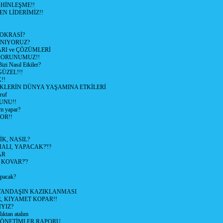
HİNLEŞME!!
EN LİDERİMİZ!!
OKRASİ?
ANIYORUZ?
RI ve ÇÖZÜMLERİ
 SORUNUMUZ!!
 Nasıl Etkiler?
ÜZEL!!!
!!
İKLERİN DÜNYA YAŞAMINA ETKİLERİ
ruf
UNU!!
m yapar?
OR!!
K, NASIL?
LI, YAPACAK?'!?
AR
 KOVAR?'?
apacak?
TANDAŞIN KAZIKLANMASI
R, KIYAMET KOPAR!!
YIZ?
lıktan atalım
YÖNETİMLER RAPORU