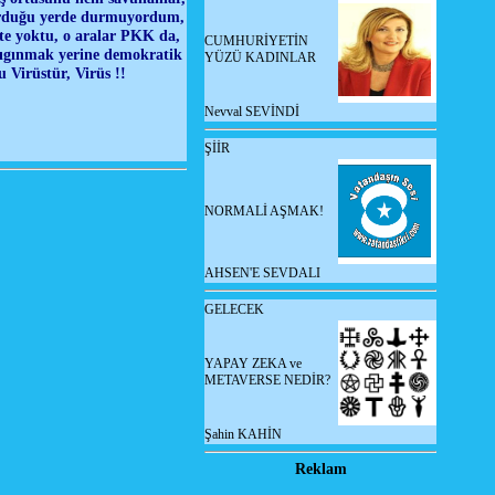
durduğu yerde durmuyordum,
e yoktu, o aralar PKK da,
CUMHURİYETİN
 sıgınmak yerine demokratik
YÜZÜ KADINLAR
 Virüstür, Virüs !!
Nevval SEVİNDİ
ŞİİR
NORMALİ AŞMAK!
AHSEN'E SEVDALI
GELECEK
YAPAY ZEKA ve
METAVERSE NEDİR?
Şahin KAHİN
Reklam