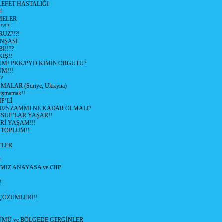
EFET HASTALIĞI
E
ŞMELER
?!?
UZ?!?!
İNŞASI
I!!??
IŞ!!
UM! PKK/PYD KİMİN ÖRGÜTÜ?
M!!!
?
ALAR (Suriye, Ukrayna)
tışmamak!!
P’Lİ
2025 ZAMMI NE KADAR OLMALI?
SUF’LAR YAŞAR!!
Rİ YAŞAM!!!
 TOPLUM!!
TLER
!
MIZ ANAYASA ve CHP
!
ÇÖZÜMLERİ!!
ÜMÜ ve BÖLGEDE GERGİNLER