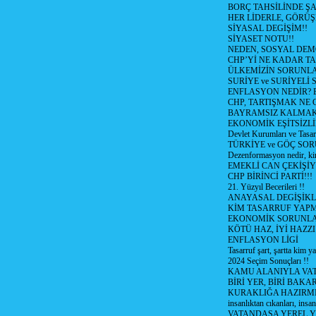
BORÇ TAHSİLİNDE ŞA
HER LİDERLE, GÖRÜŞ
SİYASAL DEGİŞİM!!
SİYASET NOTU!!
NEDEN, SOSYAL DEM
CHP’Yİ NE KADAR T
ÜLKEMİZİN SORUNLA
SURİYE ve SURİYELİ
ENFLASYON NEDİR? Bizi
CHP, TARTIŞMAK NE G
BAYRAMSIZ KALMAK
EKONOMİK EŞİTSİZL
Devlet Kurumları ve Tasar
TÜRKİYE ve GÖÇ SOR
Dezenformasyon nedir, ki
EMEKLİ CAN ÇEKİŞİY
CHP BİRİNCİ PARTİ!!!
21. Yüzyıl Becerileri !!
ANAYASAL DEGİŞİKLİ
KİM TASARRUF YAPMA
EKONOMİK SORUNL
KÖTÜ HAZ, İYİ HAZZI
ENFLASYON LİGİ
Tasarruf şart, şartta kim y
2024 Seçim Sonuçları !!
KAMU ALANIYLA VA
BİRİ YER, BİRİ BAKA
KURAKLIĞA HAZIRMI
insanlıktan cıkanları, insan
VATANDAŞA YEREL 