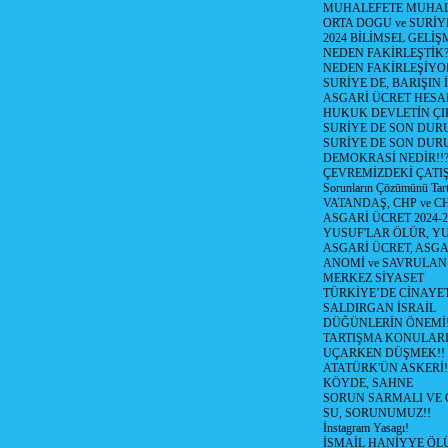
MUHALEFETE MUHAL
ORTA DOGU ve SURİY
2024 BİLİMSEL GELİ
NEDEN FAKİRLEŞTİK?!
NEDEN FAKİRLEŞİYOR
SURİYE DE, BARIŞIN 
ASGARİ ÜCRET HESAB
HUKUK DEVLETİN ÇIK
SURİYE DE SON DUR
SURİYE DE SON DURU
DEMOKRASİ NEDİR!!?
ÇEVREMİZDEKİ ÇATIŞM
Sorunların Çözümünü Tar
VATANDAŞ, CHP ve CH
ASGARİ ÜCRET 2024-
YUSUF'LAR ÖLÜR, YU
ASGARİ ÜCRET, ASGA
ANOMİ ve SAVRULAN
MERKEZ SİYASET
TÜRKİYE’DE CİNAYE
SALDIRGAN İSRAİL
DÜĞÜNLERİN ÖNEMİ
TARTIŞMA KONULARI
UÇARKEN DÜŞMEK!!
ATATÜRK'ÜN ASKERİ!
KÖYDE, SAHNE
SORUN SARMALI VE 
SU, SORUNUMUZ!!
İnstagram Yasagı!
İSMAİL HANİYYE ÖL