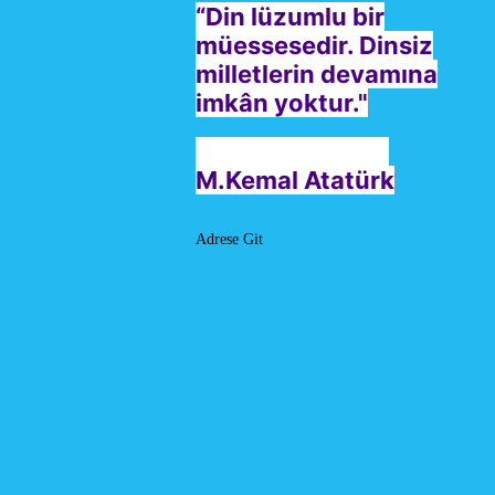
“Din lüzumlu bir
müessesedir. Dinsiz
milletlerin devamına
imkân yoktur."
M.Kemal Atatürk
Adrese Git