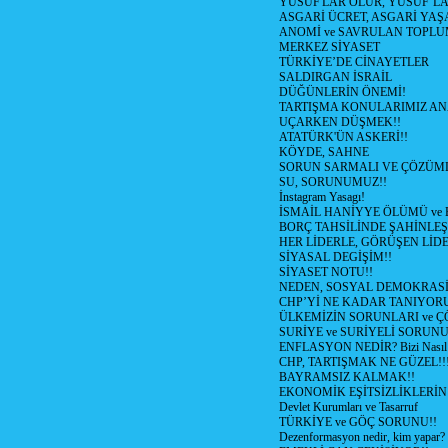
YUSUF'LAR ÖLÜR, YUSUF’LA
ASGARİ ÜCRET, ASGARİ YAŞ
ANOMİ ve SAVRULAN TOPLU
MERKEZ SİYASET
TÜRKİYE’DE CİNAYETLER
SALDIRGAN İSRAİL
DÜĞÜNLERİN ÖNEMİ!
TARTIŞMA KONULARIMIZ AN
UÇARKEN DÜŞMEK!!
ATATÜRK'ÜN ASKERİ!!
KÖYDE, SAHNE
SORUN SARMALI VE ÇÖZÜML
SU, SORUNUMUZ!!
İnstagram Yasagı!
İSMAİL HANİYYE ÖLÜMÜ ve
BORÇ TAHSİLİNDE ŞAHİNLEŞ
HER LİDERLE, GÖRÜŞEN LİDE
SİYASAL DEGİŞİM!!
SİYASET NOTU!!
NEDEN, SOSYAL DEMOKRASİ
CHP’Yİ NE KADAR TANIYOR
ÜLKEMİZİN SORUNLARI ve 
SURİYE ve SURİYELİ SORUN
ENFLASYON NEDİR? Bizi Nasıl E
CHP, TARTIŞMAK NE GÜZEL!!
BAYRAMSIZ KALMAK!!
EKONOMİK EŞİTSİZLİKLERİN
Devlet Kurumları ve Tasarruf
TÜRKİYE ve GÖÇ SORUNU!!
Dezenformasyon nedir, kim yapar?