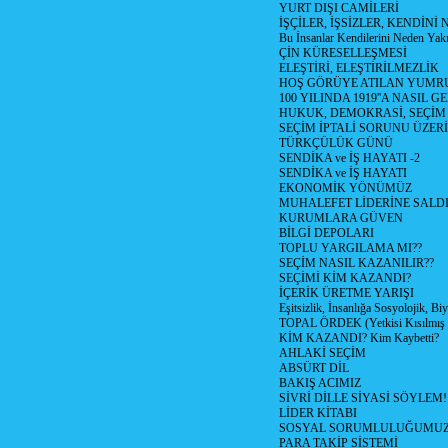
YURT DIŞI CAMİLERİ
İŞÇİLER, İŞSİZLER, KENDİN
Bu İnsanlar Kendilerini Neden Yak
ÇİN KÜRESELLEŞMESİ
ELEŞTİRİ, ELEŞTİRİLMEZLİK
HOŞ GÖRÜYE ATILAN YUMR
100 YILINDA 1919''A NASIL G
HUKUK, DEMOKRASİ, SEÇİM
SEÇİM İPTALİ SORUNU ÜZER
TÜRKÇÜLÜK GÜNÜ
SENDİKA ve İŞ HAYATI -2
SENDİKA ve İŞ HAYATI
EKONOMİK YÖNÜMÜZ
MUHALEFET LİDERİNE SALD
KURUMLARA GÜVEN
BİLGİ DEPOLARI
TOPLU YARGILAMA MI??
SEÇİM NASIL KAZANILIR??
SEÇİMİ KİM KAZANDI?
İÇERİK ÜRETME YARIŞI
Eşitsizlik, İnsanlığa Sosyolojik, Bi
TOPAL ÖRDEK (Yetkisi Kısılmış 
KİM KAZANDI? Kim Kaybetti?
AHLAKİ SEÇİM
ABSÜRT DİL
BAKIŞ ACIMIZ
SİVRİ DİLLE SİYASİ SÖYLEM!
LİDER KİTABI
SOSYAL SORUMLULUĞUMUZ!
PARA TAKİP SİSTEMİ