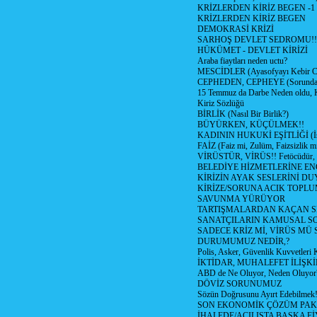
KRİZLERDEN KİRİZ BEGEN -1
KRİZLERDEN KİRİZ BEGEN
DEMOKRASİ KRİZİ
SARHOŞ DEVLET SEDROMU!!
HÜKÜMET - DEVLET KİRİZİ
Araba fiaytları neden uctu?
MESCİDLER (Ayasofyayı Kebir C
CEPHEDEN, CEPHEYE (Sorundan
15 Temmuz da Darbe Neden oldu, 
Kiriz Sözlüğü
BİRLİK (Nasıl Bir Birlik?)
BÜYÜRKEN, KÜÇÜLMEK!!
KADININ HUKUKİ EŞİTLİĞİ (İsta
FAİZ (Faiz mi, Zulüm, Faizsizlik m
VİRÜSTÜR, VİRÜS!! Fetöcüdür, 
BELEDİYE HİZMETLERİNE E
KİRİZİN AYAK SESLERİNİ D
KİRİZE/SORUNA ACIK TOPL
SAVUNMA YÜRÜYOR
TARTIŞMALARDAN KAÇAN Sİ
SANATÇILARIN KAMUSAL S
SADECE KRİZ Mİ, VİRÜS MÜ
DURUMUMUZ NEDİR,?
Polis, Asker, Güvenlik Kuvvetleri 
İKTİDAR, MUHALEFET İLİŞKİ
ABD de Ne Oluyor, Neden Oluyor
DÖVİZ SORUNUMUZ
Sözün Doğrusunu Ayırt Edebilmek
SON EKONOMİK ÇÖZÜM PAK
İHALEDE/AÇILIŞTA BAŞKA F