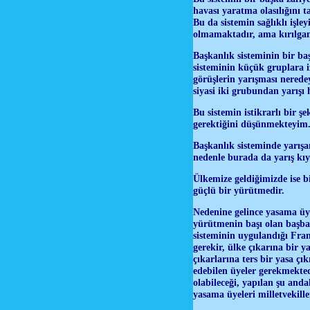
havası yaratma olasılığını 
Bu da sistemin sağlıklı işl
olmamaktadır, ama kırılgan 
Başkanlık sisteminin bir baş
sisteminin küçük gruplara iz
görüşlerin yarışması nerede
siyasi iki grubundan yarışı
Bu sistemin istikrarlı bir ş
gerektiğini düşünmekteyim
Başkanlık sisteminde yarış
nedenle burada da yarış kıy
Ülkemize geldiğimizde ise b
güçlü bir yürütmedir.
Nedenine gelince yasama üye
yürütmenin başı olan başba
sisteminin uygulandığı Fran
gerekir, ülke çıkarına bir 
çıkarlarına ters bir yasa ç
edebilen üyeler gerekmekted
olabileceği, yapılan şu anda
yasama üyeleri milletvekil