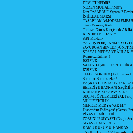
DEVLET NEDİR?
NEDEN MUHALİFİM!!??
Kim TASARRUF Yapacak? Devlet m
İSTİKLAL MARŞI
TASARLAMA/MODELLEME/Ü
Öteki Yanımız, Kadın!!
Türkiye, Güneş Enerjisinde AB İkin
KENDİNİ BİL/TANI!!
SıRf MuHaliF
YANLIŞ BORÇLANMA YÖNTEM
sAVURGAN dEVLET, yÖNETİM
SOSYAL MEDYA VE AHLAK!!!
Konusuz Kalmak!!
İŞSİZLİK
VATANDAŞIN KUYRUK HİKA
İZSİZLİK!!
TEMEL SORUN!! (Aklı, Bilimi Dı
Sorumlu, Sorumsuzlar!!
BAŞKENT POSTASINDAN K
BELEDİYE BAŞKANI SEÇİMİ 
KURTAR BİZİ YAPAY ZEKA
SEÇİM SÖYLEMLERİ (Ak Parti)
MİLLİYETÇİLİK
MERKEZ MEDYA VAR MI?
Hissettiğim Enflasyon! (Gerçek En
PİYASA EMİCİLERİ
ZORUNLU SİYASET (Özgür Seç
SİYASETİM NEDİR?
KAMU KURUMU, BANKASI
TARİH ETKİLER (Alzaymırlı Topl