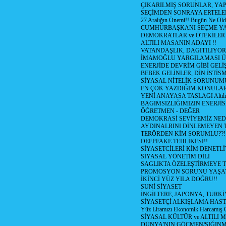
ÇIKARILMIŞ SORUNLAR, YA
SEÇİMDEN SONRAYA ERTEL
27 Aralığın Önemi!! Bugün Ne Ol
CUMHURBAŞKANI SEÇME YA
DEMOKRATLAR ve ÖTEKİLER
ALTILI MASANIN ADAYI !!
VATANDAŞLIK, DAGITILIYOR
İMAMOĞLU YARGILAMASI Ü
ENERJİDE DEVRİM GİBİ GEL
BEBEK GELİNLER, DİN İSTİS
SİYASAL NİTELİK SORUNUM
EN ÇOK YAZDIĞIM KONULA
YENİ ANAYASA TASLAGI Altılı
BAGIMSIZLIĞIMIZIN ENERJİS
ÖĞRETMEN - DEĞER
DEMOKRASİ SEVİYEMİZ NED
AYDINALRINI DİNLEMEYEN
TERÖRDEN KİM SORUMLU??!
DEEPFAKE TEHLİKESİ!!
SİYASETCİLERİ KİM DENETL
SİYASAL YÖNETİM DİLİ
SAGLIKTA ÖZELEŞTİRMEYE T
PROMOSYON SORUNU YAŞA
İKİNCİ YÜZ YILA DOĞRU!!
SUNİ SİYASET
İNGİLTERE, JAPONYA, TÜRK
SİYASETÇİ ALKIŞLAMA HAST
Yüz Liramızı Ekonomik Harcamış 
SİYASAL KÜLTÜR ve ALTILI 
DÜNYA'NIN GÖÇMEN/SIĞIN