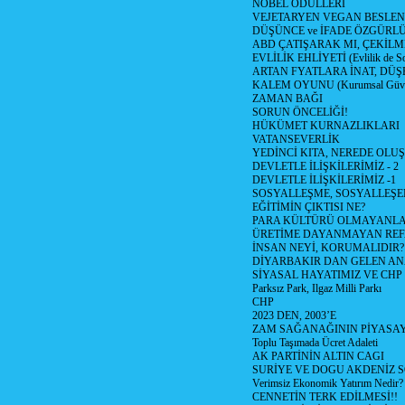
NOBEL ÖDÜLLERİ
VEJETARYEN VEGAN BESLE
DÜŞÜNCE ve İFADE ÖZGÜRL
ABD ÇATIŞARAK MI, ÇEKİLME
EVLİLİK EHLİYETİ (Evlilik de Sor
ARTAN FYATLARA İNAT, DÜ
KALEM OYUNU (Kurumsal Güvenil
ZAMAN BAĞI
SORUN ÖNCELİĞİ!
HÜKÜMET KURNAZLIKLARI
VATANSEVERLİK
YEDİNCİ KITA, NEREDE OLU
DEVLETLE İLİŞKİLERİMİZ - 2
DEVLETLE İLİŞKİLERİMİZ -1
SOSYALLEŞME, SOSYALLEŞ
EĞİTİMİN ÇIKTISI NE?
PARA KÜLTÜRÜ OLMAYANLA
ÜRETİME DAYANMAYAN REF
İNSAN NEYİ, KORUMALIDIR?
DİYARBAKIR DAN GELEN AN
SİYASAL HAYATIMIZ VE CHP
Parksız Park, Ilgaz Milli Parkı
CHP
2023 DEN, 2003’E
ZAM SAĞANAĞININ PİYASAY
Toplu Taşımada Ücret Adaleti
AK PARTİNİN ALTIN CAGI
SURİYE VE DOGU AKDENİZ 
Verimsiz Ekonomik Yatırım Nedir?
CENNETİN TERK EDİLMESİ!!