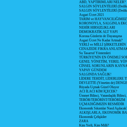
ABD, YAPTIRIMLARI NELER?
SALGIN SÖYLENTİLERİ (Dediko
SALGIN SÖYLENTİLERİ (Dediko
Asgari Ücret 2021
TARIM ve HAYVANCILIĞIMII
KORONOYLA, SALGINLA EK
NEHİR HIRSIZLIKLARI
DEMOKRATİK ALT YAPI
Korona Günlerin de Dayanışma
Asgari Ücret Ne Kadar Artmalı?
YERLİ ve MİLLİ ŞİRKETLERİ
CENAZEDE FIKRA ANLATMA
Su Tasarruf Yöntemleri
TÜRKİYE'NİN EN ÖNEMLİ SO
GENEL YÖNETİM, YEREL YÖ
CİNSEL SORUNLARIN KAYN
YAPAY GÜNDEM
SALGINDA SAĞLIK!
LİDERE TEHDİT, LİDERLERE 
DEVLETTE (Yönetim de) DENGE
Rüyada Uçmak Güzel Oluyor
ACI İLACI KİM İÇECEK?
Ümmet Bilinci, Vatandaşlık Bilinci, 
TERÖR/TERÖRİST/TERÖRİZM
UÇMADIĞIMIZIN RESMİDİR
Ekonomik Sıkıntılar Nasıl Aşılacak
ALKIŞLARLA, EKONOMİK BAT
Ekonomik Çelişkiler
ZARA
Kim Yerli, Kim Milli?