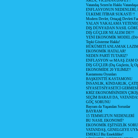
AKLA, VİCDANA DAVET!!
Vatandaş Sezen'in Hakkı Vatandaşa
ENFLASYONUN NEDENLERİ, N
ÜLKEME İTİBAR SUKASTİ !!
Modern Devlet, Ortaçağ Devleti Far
YALAN YAKALAMA YETENEG
DIŞ DÜNYADAN NASIL GÖR
DIŞ GÜÇLER NE ALEM DE!!!
YENİ EKONOMİK MODEL (Dövize
Tepki Gösterme Hakkı!
HÜKÜMETİ ANLAMAK LAZI
EKONOMİK HATALAR!
NEDEN PARTİ TUTARIZ?
ENFLASYON ve MAAŞ ZAM 
DIŞ GÜÇLER (Dış Güçlerin, İç O
EKONOMİDE 20 YILIMIZ!!
Kastamonu Oyunları
BAŞKENTTE KASTAMONU
İNSANLIK, KİNDARLIK, ÇATI
SİYASET/SİYASETCİ GERMESİ
KRİZ EKONOMİSİNDEN ÇIKIŞ
SEÇİM BARAJI DA, VATANDAŞ
GÖÇ SORUNU
Bayram da Yaşanılan Sorunlar
BAYRAM
15 TEMMUZ'UN NEDENLERİ
BU NASIL EKONOMİ?
EKONOMİK EŞİTSİZLİK SOR
VATANDAŞ, GENELGEYE UY
EMEKLİ Biz Emeklililer!