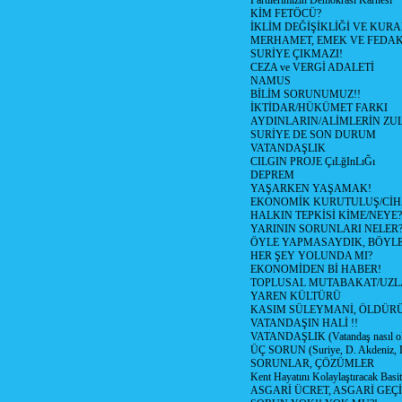
Partilerimizin Demokrasi Karnesi
KİM FETÖCÜ?
İKLİM DEĞİŞİKLİĞİ VE KURA
MERHAMET, EMEK VE FEDA
SURİYE ÇIKMAZI!
CEZA ve VERGİ ADALETİ
NAMUS
BİLİM SORUNUMUZ!!
İKTİDAR/HÜKÜMET FARKI
AYDINLARIN/ALİMLERİN ZUL
SURİYE DE SON DURUM
VATANDAŞLIK
CILGIN PROJE ÇıLğInLıĞı
DEPREM
YAŞARKEN YAŞAMAK!
EKONOMİK KURUTULUŞ/Cİ
HALKIN TEPKİSİ KİME/NEYE?
YARININ SORUNLARI NELER
ÖYLE YAPMASAYDIK, BÖYLE
HER ŞEY YOLUNDA MI?
EKONOMİDEN Bİ HABER!
TOPLUSAL MUTABAKAT/UZL
YAREN KÜLTÜRÜ
KASIM SÜLEYMANİ, ÖLDÜR
VATANDAŞIN HALİ !!
VATANDAŞLIK (Vatandaş nasıl ol
ÜÇ SORUN (Suriye, D. Akdeniz, 
SORUNLAR, ÇÖZÜMLER
Kent Hayatını Kolaylaştıracak Basi
ASGARİ ÜCRET, ASGARİ GEÇ