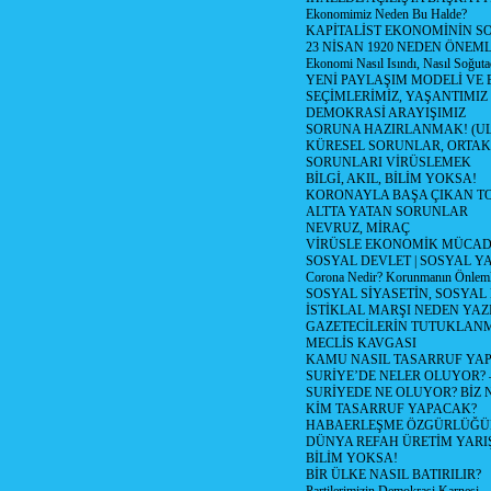
Ekonomimiz Neden Bu Halde?
KAPİTALİST EKONOMİNİN S
23 NİSAN 1920 NEDEN ÖNEML
Ekonomi Nasıl Isındı, Nasıl Soğuta
YENİ PAYLAŞIM MODELİ VE
SEÇİMLERİMİZ, YAŞANTIMIZ
DEMOKRASİ ARAYIŞIMIZ
SORUNA HAZIRLANMAK! (U
KÜRESEL SORUNLAR, ORTAK
SORUNLARI VİRÜSLEMEK
BİLGİ, AKIL, BİLİM YOKSA!
KORONAYLA BAŞA ÇIKAN TO
ALTTA YATAN SORUNLAR
NEVRUZ, MİRAÇ
VİRÜSLE EKONOMİK MÜCAD
SOSYAL DEVLET | SOSYAL Y
Corona Nedir? Korunmanın Önlemle
SOSYAL SİYASETİN, SOSYAL
İSTİKLAL MARŞI NEDEN YAZI
GAZETECİLERİN TUTUKLAN
MECLİS KAVGASI
KAMU NASIL TASARRUF YAP
SURİYE’DE NELER OLUYOR? – 1
SURİYEDE NE OLUYOR? BİZ 
KİM TASARRUF YAPACAK?
HABAERLEŞME ÖZGÜRLÜĞÜN
DÜNYA REFAH ÜRETİM YARIŞ
BİLİM YOKSA!
BİR ÜLKE NASIL BATIRILIR?