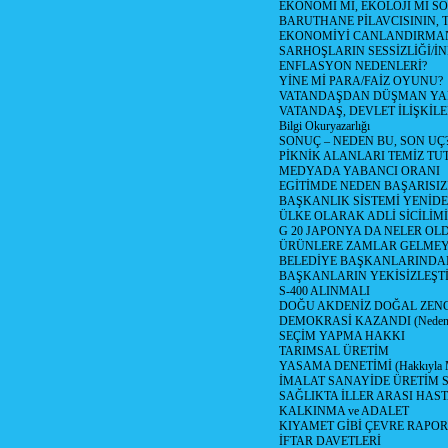
EKONOMİ Mİ, EKOLOJİ Mİ 
BARUTHANE PİLAVCISININ, 
EKONOMİYİ CANLANDIRMANI
SARHOŞLARIN SESSİZLİĞİ/İNİ
ENFLASYON NEDENLERİ?
YİNE Mİ PARA/FAİZ OYUNU?
VATANDAŞDAN DÜŞMAN Y
VATANDAŞ, DEVLET İLİŞKİLE
Bilgi Okuryazarlığı
SONUÇ – NEDEN BU, SON UÇ
PİKNİK ALANLARI TEMİZ TU
MEDYADA YABANCI ORANI
EGİTİMDE NEDEN BAŞARISIZ
BAŞKANLIK SİSTEMİ YENİDE
ÜLKE OLARAK ADLİ SİCİLİM
G 20 JAPONYA DA NELER OLDU? 
ÜRÜNLERE ZAMLAR GELMEYE B
BELEDİYE BAŞKANLARINDAN
BAŞKANLARIN YEKİSİZLEŞTİ
S-400 ALINMALI
DOĞU AKDENİZ DOĞAL ZENG
DEMOKRASİ KAZANDI (Neden D
SEÇİM YAPMA HAKKI
TARIMSAL ÜRETİM
YASAMA DENETİMİ (Hakkıyla Me
İMALAT SANAYİDE ÜRETİM
SAĞLIKTA İLLER ARASI HAS
KALKINMA ve ADALET
KIYAMET GİBİ ÇEVRE RAPO
İFTAR DAVETLERİ