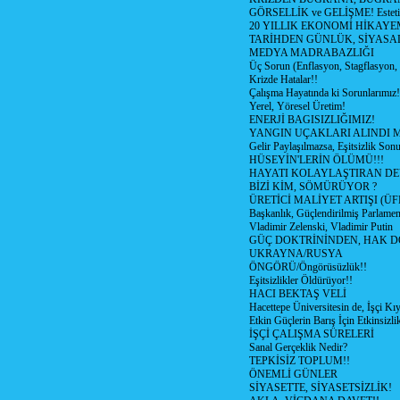
GÖRSELLİK ve GELİŞME! Estetik m
20 YILLIK EKONOMİ HİKAYEM
TARİHDEN GÜNLÜK, SİYASA
MEDYA MADRABAZLIĞI
Üç Sorun (Enflasyon, Stagflasyon,
Krizde Hatalar!!
Çalışma Hayatında ki Sorunlarımız!
Yerel, Yöresel Üretim!
ENERJİ BAGISIZLIĞIMIZ!
YANGIN UÇAKLARI ALINDI M
Gelir Paylaşılmazsa, Eşitsizlik Sonu
HÜSEYİN'LERİN ÖLÜMÜ!!!
HAYATI KOLAYLAŞTIRAN D
BİZİ KİM, SÖMÜRÜYOR ?
ÜRETİCİ MALİYET ARTIŞI (ÜF
Başkanlık, Güçlendirilmiş Parlamen
Vladimir Zelenski, Vladimir Putin
GÜÇ DOKTRİNİNDEN, HAK D
UKRAYNA/RUSYA
ÖNGÖRÜ/Öngörüsüzlük!!
Eşitsizlikler Öldürüyor!!
HACI BEKTAŞ VELİ
Hacettepe Üniversitesin de, İşçi Kıy
Etkin Güçlerin Barış İçin Etkinsizlik
İŞÇİ ÇALIŞMA SÜRELERİ
Sanal Gerçeklik Nedir?
TEPKİSİZ TOPLUM!!
ÖNEMLİ GÜNLER
SİYASETTE, SİYASETSİZLİK!