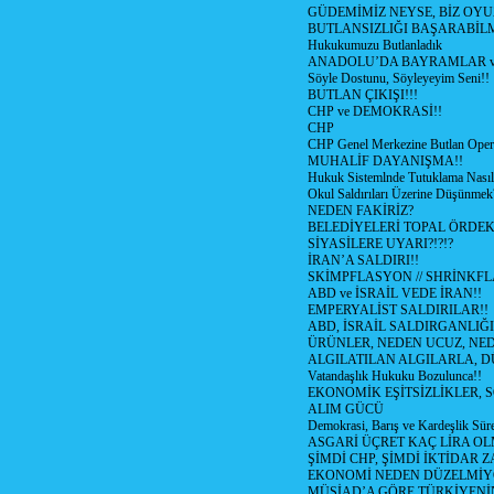
GÜDEMİMİZ NEYSE, BİZ OYU
BUTLANSIZLIĞI BAŞARABİLM
Hukukumuzu Butlanladık
ANADOLU’DA BAYRAMLAR ve
Söyle Dostunu, Söyleyeyim Seni!!
BUTLAN ÇIKIŞI!!!
CHP ve DEMOKRASİ!!
CHP
CHP Genel Merkezine Butlan Oper
MUHALİF DAYANIŞMA!!
Hukuk Sistemlnde Tutuklama Nasıl
Okul Saldırıları Üzerine Düşünmek
NEDEN FAKİRİZ?
BELEDİYELERİ TOPAL ÖRDE
SİYASİLERE UYARI?!?!?
İRAN’A SALDIRI!!
SKİMPFLASYON // SHRİNKF
ABD ve İSRAİL VEDE İRAN!!
EMPERYALİST SALDIRILAR!!
ABD, İSRAİL SALDIRGANLIĞI
ÜRÜNLER, NEDEN UCUZ, NED
ALGILATILAN ALGILARLA, D
Vatandaşlık Hukuku Bozulunca!!
EKONOMİK EŞİTSİZLİKLER, 
ALIM GÜCÜ
Demokrasi, Barış ve Kardeşlik Süre
ASGARİ ÜÇRET KAÇ LİRA OL
ŞİMDİ CHP, ŞİMDİ İKTİDAR Z
EKONOMİ NEDEN DÜZELMİY
MÜSİAD’A GÖRE TÜRKİYENİ