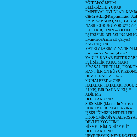
EĞİTİM/ÖĞRETİM
BELİRSİZLİK YORAR!
EMPERYAL OYUNLAR, KAYB
Gücün Acizliği/Rasyonellikten Uzak
AYIP, KABAHAT, SUÇ, GÜNAH (
NASIL GÖRÜNÜYORUZ? Görüyo
KACAK İÇKİNİN ve ÖLÜMLER
EŞİTSİZLİK BELASI İNSANL
Ekonomide Alarm Zili Çalıyor!!!
SAĞ DÜŞÜNCE
YATIRIMLARIMIZ, YATIRIM M
Kirizden Ne Zaman Çıkarız?
YANLIŞ KARAR EŞİTTİR ZARA
EŞİTSİZLİK YARATMAK!
SİYASAL TERCİH Mİ, EKONO
HANİ, İLK ON BÜYÜK EKON
DEMOKRASİ VE Darbe
MUHALEFET ve CHP
HATALAR, HATALARI DOĞUR
ALKIŞ, BİR DAHA ALKIŞ!!!
ADİL Mİ?
DOĞU AKDENİZ
SIRSIZLIK (Mahremin Yıkılışı)
HÜKÜMET İCRAATLARINA
İŞSİZLİĞİMİZİN NEDENLERİ
EKONOMİK/SİYASAL/SOSYA
DEVLET YÖNETİMİ
HİZMET KİMİN HİZMETİ?
DOGU AKDENİZ
NEYE TEŞVİK, NEYE KÖSTEK