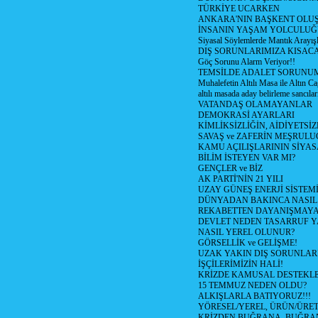
TÜRKİYE UCARKEN
ANKARA'NIN BAŞKENT OLU
İNSANIN YAŞAM YOLCULU
Siyasal Söylemlerde Mantık Arayışl
DIŞ SORUNLARIMIZA KISACA
Göç Sorunu Alarm Veriyor!!
TEMSİLDE ADALET SORUNUM
Muhalefetin Altılı Masa ile Altın Ca
altılı masada aday belirleme sancılar
VATANDAŞ OLAMAYANLAR
DEMOKRASİ AYARLARI
KİMLİKSİZLİĞİN, AİDİYETSİ
SAVAŞ ve ZAFERİN MEŞRUL
KAMU AÇILIŞLARININ SİYAS
BİLİM İSTEYEN VAR MI?
GENÇLER ve BİZ
AK PARTİ'NİN 21 YILI
UZAY GÜNEŞ ENERJİ SİSTEM
DÜNYADAN BAKINCA NASI
REKABETTEN DAYANIŞMAY
DEVLET NEDEN TASARRUF 
NASIL YEREL OLUNUR?
GÖRSELLİK ve GELİŞME!
UZAK YAKIN DIŞ SORUNLAR
İŞÇİLERİMİZİN HALİ!
KRİZDE KAMUSAL DESTEKL
15 TEMMUZ NEDEN OLDU?
ALKIŞLARLA BATIYORUZ!!!
YÖRESEL/YEREL, ÜRÜN/ÜRE
KRİZDEN BUĞRANA, BUĞRA