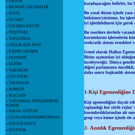
::
SAĞLIK
karşılaşacağını belirler, bu 
::
BİLİMSEL GELİŞMELER
Bu yasal düzen içinde yasa 
::
İNANÇ
hükümet/yürütme, bu işlerin
::
SİYASET
iyi işletilebilmesi için gere
::
ÇALIŞMA HAYATI
Bu teorilere devletle vatanda
::
DÜŞÜNSEL
kurumlarını işletenlerin kim
::
TOPLUMSAL
otokratik sistem örnekleri v
::
SAGLIK İÇİN SPOR
::
KİŞİSEL GELİŞİM
Genel olarak Halkın Egemenl
Bizim açımızdan iyi olduğu
::
EKONOMİ
inceleyeceğiz. Dünya genel
::
EGİTİM
diğeri parlamento öncelikli,
::
YARGIDAN
daha sonra başkanlık sistem
::
GÜVENLİK
::
TEKNOLOJİ
::
HOBİLER
1-Kişi Egemenliğine 
::
MAĞAZİN
::
TOPLUMSAL YÖNLENDİRME
Kişi egemenliğine dayalı te
HABERİ
toplandığı her türlü rejim’
::
DOGAL AFETLER
barındırdıklarından alt sını
::
ULUSLARARASI(DİPLOMASİ)
grup veya küme içinde ele al
::
KÜLTÜR-SANAT
2- Azınlık Egemenliği
::
İNSANLIK