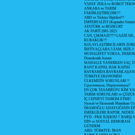
YAPAY ZEKA ve ROBOT TEKN
ANKARA ve TARIM
FAKİRLEŞTİRİLDİK!!!
ABD ve Türkiye İlişkileri!!!
EMPERYALİST (Kapitalist Sömü
ATATÜRK ve BOZKURT
AK PARTİ 2001-2025
CAN, ÇIKMAZI!?!? GAZZE DE,
KURAKLIK!!!
KOLAYLAŞTIRICILARIN ZORL
İİHTİYAÇLARA 3 ZAM, BİZE 1
MUHALEFET YOKSA, DEMOK
Demokratik Anomi
MAHALLE YANERKEN SAÇ T
RANT KAPISI, HAK KAPISI
BAYRAMDA BAYRAMLAŞAN
TÜRKİYE EKONOMİSİ
ÜLKEMİZİN SORUNLARI !!
Uçuyormuyuz, Düşüyormuyuz?
EN ÇOK TASARRUFU KİM YA
TARIM SORUNLARI ve ÇÖZÜ
İÇ CEPHEYİ TAHKİM ETME!
Siyasal ve Ekonomik Mantıktan Uz
İMAMOĞLU ADAYLIĞININ EN
EMEKLİLERE RAPOR, NEDEN
PYD - PKK İLİŞKİSİ !! BARIŞ 
DİN ve SOSYAL DEMORASİ
GÜNDEM
ABD- TÜRKİYE- İRAN