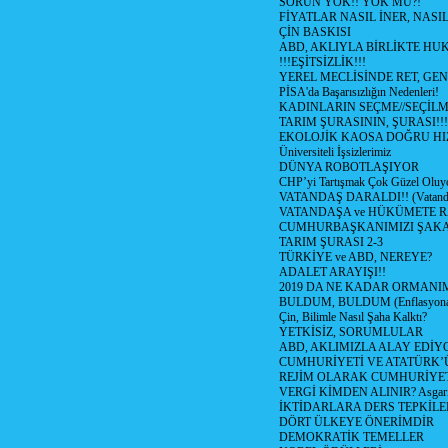
SORUN YOK!! YOK MU?!
FİYATLAR NASIL İNER, NASI
ÇİN BASKISI
ABD, AKLIYLA BİRLİKTE HU
!!!EŞİTSİZLİK!!!
YEREL MECLİSİNDE RET, GEN
PİSA'da Başarısızlığın Nedenleri!
KADINLARIN SEÇME//SEÇİL
TARIM ŞURASININ, ŞURASI!!!
EKOLOJİK KAOSA DOĞRU HI
Üniversiteli İşsizlerimiz
DÜNYA ROBOTLAŞIYOR
CHP’yi Tartışmak Çok Güzel Oluy
VATANDAŞ DARALDI!! (Vatandaş
VATANDAŞA ve HÜKÜMETE R
CUMHURBAŞKANIMIZI ŞAK
TARIM ŞURASI 2-3
TÜRKİYE ve ABD, NEREYE?
ADALET ARAYIŞI!!
2019 DA NE KADAR ORMANIM
BULDUM, BULDUM (Enflasyona 
Çin, Bilimle Nasıl Şaha Kalktı?
YETKİSİZ, SORUMLULAR
ABD, AKLIMIZLA ALAY EDİYO
CUMHURİYETİ VE ATATÜRK’
REJİM OLARAK CUMHURİYE
VERGİ KİMDEN ALINIR? Asgari 
İKTİDARLARA DERS TEPKİLE
DÖRT ÜLKEYE ÖNERİMDİR
DEMOKRATİK TEMELLER