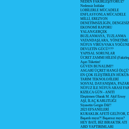
NEDEN FAKİRLEŞİYORUZ?
Nedensiz İstifalar
LOBİLERLE MÜCADELE
ENFLASYONLA MÜCADELE
MİLLİ, EREZYON
DENETİMSİZLİGİN, DENGESİZ
EKONOMİ RAPORU
YALAN/GERÇEK
BUZLANMAYA, TUZLANMA
VATANDAŞLARA, YÖNETİME
NÜFUS VİRÜS/VAKA YOĞUN
DEVLETİN GÜCÜ!!??
YAPISAL SORUNLAR
ÜCRET ZAMMI HİLESİ (Fakirle
Aşırı Tüketim!
GÜVEN BUNALIMI!!
ASGARİ ÜÇRET HANGİ ÖLÇÜ
EN ÇOK ELEŞTİRİLEN HÜKÜ
TARIM TEKNOLOJİLERİ
SOSYAL DAYANIŞMA, PAZAR
NÜFUZ İLE NÜFUS ARASI FA
KIZILCA GÜN - ANITI
Eleştirmen Olarak M. Akif Ersoy
AŞI, İLAÇ KARLITLIĞI
Siyasetin Gergin Dili!!
2023 EFSANELERİ
KURAKLIK AFETİ GELİYOR, 
Başarılı mıyız?! Başarısız mıyız?
HEY BATI, BİZ BIRAKTIK ATI
ABD YAPTIRIMLARI