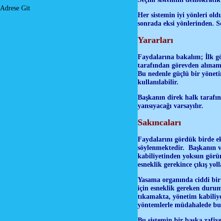
Adrese Git
Her sistemin iyi yönleri old
sonrada eksi yönlerinden. S
Yararları
Faydalarına bakalım; İlk gö
tarafından görevden alınam
Bu nedenle güçlü bir yönet
kullanılabilir.
Başkanın direk halk tarafın
yansıyacağı varsayılır.
Sakıncaları
Faydalarını gördük birde eks
söylenmektedir. Başkanın v
kabiliyetinden yoksun görün
esneklik gerekince çıkış yol
Yasama organında ciddi bir
için esneklik gereken durum
tıkamakta, yönetim kabiliye
yöntemlerle müdahalede bu
Bu sistemin bir başka zafiy