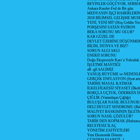
BEYİNLER GÖÇÜYOR, SERM
Ankara Kasder-Fed de Bir gün
MEDYANIN İŞÇİ HABERLERİ
2018 BİLİMSEL GELİŞME MU
YENİ, YENİ Mİ? (Hoş Geldin Yeni
PORŞESİNİ SATAN PATRON
BEKA SORUNU MU OLUR?
KAR GÜZEL DE
DEVLET ÜZERİNE DÜŞÜNME
BİLİM, DÜNYA VE BİZ!!
SORUN ALGI AKLI
ENERJİ SORUNU
Doğu Ekspresiyle Kars’a Yolculuk
İŞLETME MANTIĞI
aR -gE hALİMİZ
YANLIŞ BÜYÜME ve NEDENLE
GERÇEK ENFLASYON (fiyat artış
TARİHE MASAL KATMAK
İLKELİ/İLKESİZ SİYASET (İlkeli/
BORÇLA UÇTUK, ÖDERKEN D
ÇIĞLIK (Vatandaşın Çığlığı)
BULUŞLAR NASIL BULUNUR
DELİ DEVLET SENDROMU (Büyük
MALİYET BASKISININ İŞLE
SORUN NASIL ÇÖZÜLÜR?
TARİH DEN KOPMAK (Hafızasız
RECETESİZ İLAÇ
YÖNETİM ZAFİYETLERİ
Yeni Ekonomik Dönem
GÜNDEM ESARETİ -1