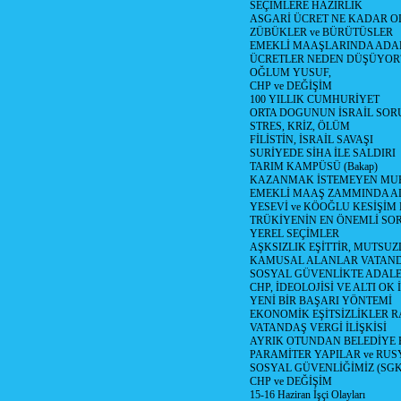
SEÇİMLERE HAZIRLIK
ASGARİ ÜCRET NE KADAR OLM
ZÜBÜKLER ve BÜRÜTÜSLER
EMEKLİ MAAŞLARINDA ADA
ÜCRETLER NEDEN DÜŞÜYOR
OĞLUM YUSUF,
CHP ve DEĞİŞİM
100 YILLIK CUMHURİYET
ORTA DOGUNUN İSRAİL SO
STRES, KRİZ, ÖLÜM
FİLİSTİN, İSRAİL SAVAŞI
SURİYEDE SİHA İLE SALDIRI
TARIM KAMPÜSÜ (Bakap)
KAZANMAK İSTEMEYEN MU
EMEKLİ MAAŞ ZAMMINDA A
YESEVİ ve KÖOĞLU KESİŞİM
TRÜKİYENİN EN ÖNEMLİ SO
YEREL SEÇİMLER
AŞKSIZLIK EŞİTTİR, MUTSUZ
KAMUSAL ALANLAR VATAND
SOSYAL GÜVENLİKTE ADALE
CHP, İDEOLOJİSİ VE ALTI OK 
YENİ BİR BAŞARI YÖNTEMİ
EKONOMİK EŞİTSİZLİKLER 
VATANDAŞ VERGİ İLİŞKİSİ
AYRIK OTUNDAN BELEDİYE
PARAMİTER YAPILAR ve RUS
SOSYAL GÜVENLİĞİMİZ (SGK
CHP ve DEĞİŞİM
15-16 Haziran İşçi Olayları