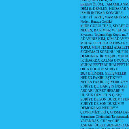
BARIŞ KAPISI AÇIK!!
ERKEN ÖLÜM, TAMAMLANMA
DEM ile DEMLEN, HÜDAPAR
İZMİR İKTİSAR KONGRESİ
CHP’Yİ TARTIŞMAMANIN MAL
Neden, Buraya Geldik?
MİDE GÜRÜLTÜSÜ, SİYAET 
NEDEN, BAGIMSIZ VE TARAF
Siyasetçi, Toplum Bagı Koptu mu?
ADAYINIZ KİM, KİM ADAY???
MUHALEFETİ KAPATIRSAK !!
TOPLUMUN TEMELİ ADALETTİ
SIGINMACI SORUNU, NÜFUS
DEMOKRATİK MEŞRU MUHAL
İKTİDARDA KALMA OYUNLA
MUHALEFETE MUHALEFET H
ORTA DOGU ve SURİYE
2024 BİLİMSEL GELİŞMELER
NEDEN FAKİRLEŞTİK?!?!?
NEDEN FAKİRLEŞİYORUZ?!?!
SURİYE DE, BARIŞIN İNŞASI
ASGARİ ÜCRET HESABI!!??
HUKUK DEVLETİN ÇIKIŞ!!
SURİYE DE SON DURUM! PK
SURİYE DE SON DURUM!!!
DEMOKRASİ NEDİR!!??
ÇEVREMİZDEKİ ÇATIŞMALAR (S
Sorunların Çözümünü Tartışmamak
VATANDAŞ, CHP ve CHP’Lİ
ASGARİ ÜCRET 2024-2025 Z