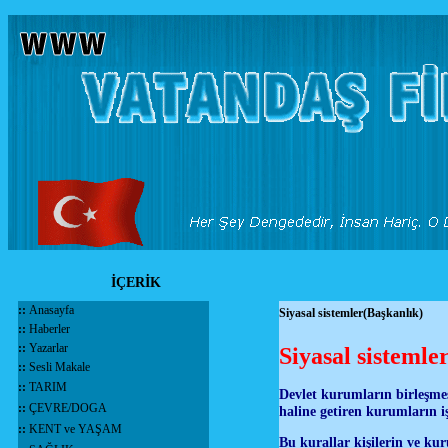
İÇERİK
::
Anasayfa
Siyasal sistemler(Başkanlık)
::
Haberler
::
Yazarlar
Siyasal sistemle
::
Sesli Makale
::
TARIM
Devlet kurumların birleşme
::
ÇEVRE/DOGA
haline getiren kurumların iş
::
KENT ve YAŞAM
Bu kurallar kişilerin ve ku