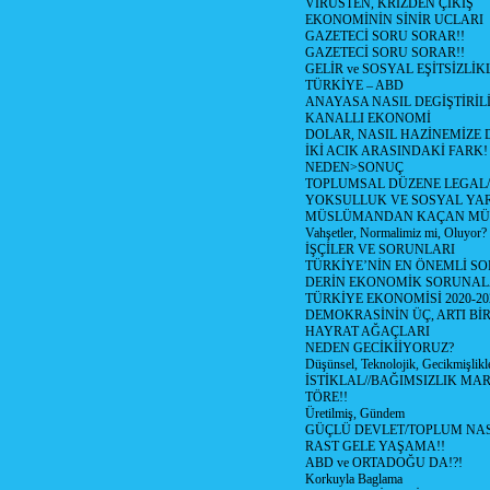
VİRÜSTEN, KRİZDEN ÇIKIŞ
EKONOMİNİN SİNİR UCLARI
GAZETECİ SORU SORAR!!
GAZETECİ SORU SORAR!!
GELİR ve SOSYAL EŞİTSİZLİK
TÜRKİYE – ABD
ANAYASA NASIL DEGİŞTİRİL
KANALLI EKONOMİ
DOLAR, NASIL HAZİNEMİZE D
İKİ ACIK ARASINDAKİ FARK!
NEDEN>SONUÇ
TOPLUMSAL DÜZENE LEGAL/
YOKSULLUK VE SOSYAL Y
MÜSLÜMANDAN KAÇAN MÜ
Vahşetler, Normalimiz mi, Oluyor?
İŞÇİLER VE SORUNLARI
TÜRKİYE’NİN EN ÖNEMLİ SO
DERİN EKONOMİK SORUNA
TÜRKİYE EKONOMİSİ 2020-20
DEMOKRASİNİN ÜÇ, ARTI Bİ
HAYRAT AĞAÇLARI
NEDEN GECİKİİYORUZ?
Düşünsel, Teknolojik, Gecikmişlikle
İSTİKLAL//BAĞIMSIZLIK MAR
TÖRE!!
Üretilmiş, Gündem
GÜÇLÜ DEVLET/TOPLUM NAS
RAST GELE YAŞAMA!!
ABD ve ORTADOĞU DA!?!
Korkuyla Baglama