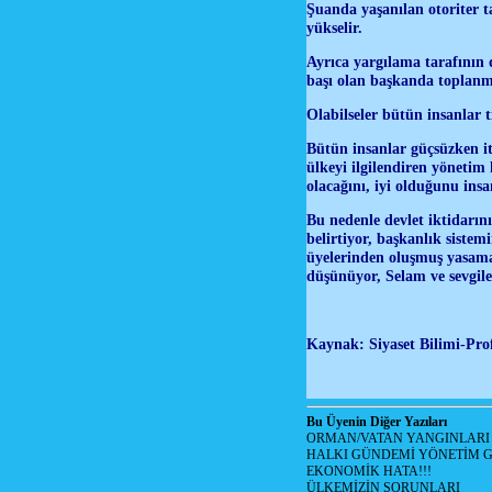
Şuanda yaşanılan otoriter t
yükselir.
Ayrıca yargılama tarafının
başı olan başkanda toplanmas
Olabilseler bütün insanlar t
Bütün insanlar güçsüzken ita
ülkeyi ilgilendiren yönetim 
olacağını, iyi olduğunu ins
Bu nedenle devlet iktidarın
belirtiyor, başkanlık sistem
üyelerinden oluşmuş yasama
düşünüyor, Selam ve sevgil
Kaynak: Siyaset Bilimi-Pr
Bu Üyenin Diğer Yazıları
ORMAN/VATAN YANGINLARI !
HALKI GÜNDEMİ YÖNETİM G
EKONOMİK HATA!!!
ÜLKEMİZİN SORUNLARI