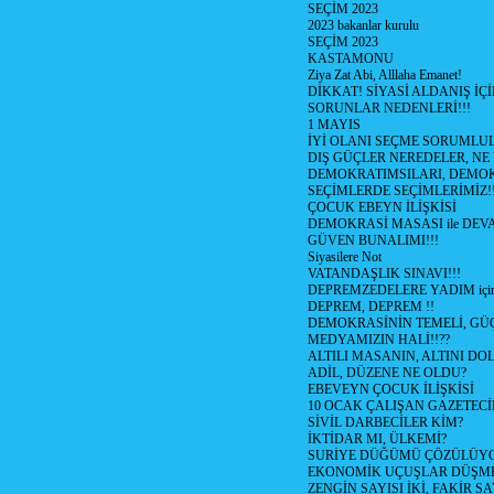
SEÇİM 2023
2023 bakanlar kurulu
SEÇİM 2023
KASTAMONU
Ziya Zat Abi, Alllaha Emanet!
DİKKAT! SİYASİ ALDANIŞ İÇİ
SORUNLAR NEDENLERİ!!!
1 MAYIS
İYİ OLANI SEÇME SORUMLU
DIŞ GÜÇLER NEREDELER, NE
DEMOKRATIMSILARI, DEMOK
SEÇİMLERDE SEÇİMLERİMİZ!
ÇOCUK EBEYN İLİŞKİSİ
DEMOKRASİ MASASI ile DEV
GÜVEN BUNALIMI!!!
Siyasilere Not
VATANDAŞLIK SINAVI!!!
DEPREMZEDELERE YADIM için
DEPREM, DEPREM !!
DEMOKRASİNİN TEMELİ, GÜÇ
MEDYAMIZIN HALİ!!??
ALTILI MASANIN, ALTINI D
ADİL, DÜZENE NE OLDU?
EBEVEYN ÇOCUK İLİŞKİSİ
10 OCAK ÇALIŞAN GAZETEC
SİVİL DARBECİLER KİM?
İKTİDAR MI, ÜLKEMİ?
SURİYE DÜĞÜMÜ ÇÖZÜLÜY
EKONOMİK UÇUŞLAR DÜŞME
ZENGİN SAYISI İKİ, FAKİR S