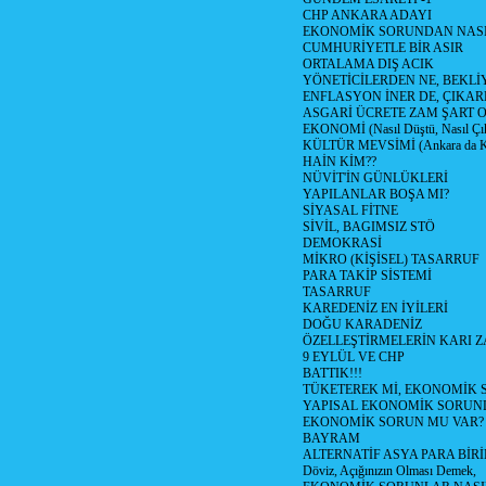
CHP ANKARA ADAYI
EKONOMİK SORUNDAN NASIL
CUMHURİYETLE BİR ASIR
ORTALAMA DIŞ ACIK
YÖNETİCİLERDEN NE, BEKLİ
ENFLASYON İNER DE, ÇIKA
ASGARİ ÜCRETE ZAM ŞART O
EKONOMİ (Nasıl Düştü, Nasıl Çı
KÜLTÜR MEVSİMİ (Ankara da Kül
HAİN KİM??
NÜVİT'İN GÜNLÜKLERİ
YAPILANLAR BOŞA MI?
SİYASAL FİTNE
SİVİL, BAGIMSIZ STÖ
DEMOKRASİ
MİKRO (KİŞİSEL) TASARRUF
PARA TAKİP SİSTEMİ
TASARRUF
KAREDENİZ EN İYİLERİ
DOĞU KARADENİZ
ÖZELLEŞTİRMELERİN KARI Z
9 EYLÜL VE CHP
BATTIK!!!
TÜKETEREK Mİ, EKONOMİK 
YAPISAL EKONOMİK SORUN
EKONOMİK SORUN MU VAR?
BAYRAM
ALTERNATİF ASYA PARA BİRİ
Döviz, Açığınızın Olması Demek,