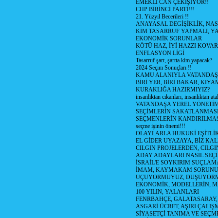
EMEKLİ CAN ÇEKİŞİYOR!!
CHP BİRİNCİ PARTİ!!!
21. Yüzyıl Becerileri !!
ANAYASAL DEGİŞİKLİK, NAS
KİM TASARRUF YAPMALI, YA
EKONOMİK SORUNLAR
KÖTÜ HAZ, İYİ HAZZI KOVAR?
ENFLASYON LİGİ
Tasarruf şart, şartta kim yapacak?
2024 Seçim Sonuçları !!
KAMU ALANIYLA VATANDAŞ
BİRİ YER, BİRİ BAKAR, KIYA
KURAKLIĞA HAZIRMIYIZ?
insanlıktan cıkanları, insanlıktan ata
VATANDAŞA YEREL YÖNETİ
SEÇİMLERİN SAKATLANMASI
SEÇMENLERİN KANDIRILMAS
seçme işinin önemi!!!
OLAYLARLA HUKUKİ EŞİTLİK 
EL GİDER UYAZAYA, BİZ KAL
CILGIN PROJELERDEN, CILGIN
ADAY ADAYLARI NASIL SEÇİ
İSRAİL'E SOYKIRIM SUÇLAMA
İMAM, KAYMAKAM SORUN
UÇUYORMUYUZ, DÜŞÜYORM
EKONOMİK, MODELLERİN, MA
100 YILIN, YALANLARI
FENRBAHÇE, GALATASARAY,
ASGARİ ÜCRET, AŞIRI ÇALIŞ
SİYASETÇİ TANIMA VE SEÇME