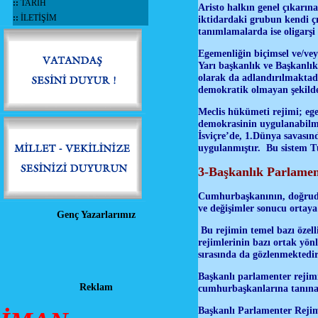
::
TARİH
Aristo halkın genel çıkarına
::
İLETİŞİM
iktidardaki grubun kendi çı
tanımlamalarda ise oligarşi
Egemenliğin biçimsel ve/vey
Yarı başkanlık ve Başkanlık
olarak da adlandırılmaktadı
demokratik olmayan şekilde 
Meclis hükümeti rejimi; eg
demokrasinin uygulanabilmes
İsviçre’de, 1.Dünya savası
uygulanmıştır. Bu sistem T
3-Başkanlık Parlame
Cumhurbaşkanının, doğruda
ve değişimler sonucu ortaya
Genç Yazarlarımız
Bu rejimin temel bazı özell
rejimlerinin bazı ortak yön
sırasında da gözlenmektedir
Başkanlı parlamenter rejimin
Reklam
cumhurbaşkanlarına tanınan y
Başkanlı Parlamenter Rejim