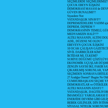
SEÇİMLERDE SEÇİMLERİMİZ!
ÇOCUK EBEYN İLİŞKİSİ
DEMOKRASİ MASASI ile DEV
GÜVEN BUNALIMI!!!
Siyasilere Not
VATANDAŞLIK SINAVI!!!
DEPREMZEDELERE YADIM için
DEPREM, DEPREM !!
DEMOKRASİNİN TEMELİ, GÜÇ
MEDYAMIZIN HALİ!!??
ALTILI MASANIN, ALTINI D
ADİL, DÜZENE NE OLDU?
EBEVEYN ÇOCUK İLİŞKİSİ
10 OCAK ÇALIŞAN GAZETEC
SİVİL DARBECİLER KİM?
İKTİDAR MI, ÜLKEMİ?
SURİYE DÜĞÜMÜ ÇÖZÜLÜY
EKONOMİK UÇUŞLAR DÜŞME
ZENGİN SAYISI İKİ, FAKİR S
ÇIKARILMIŞ SORUNLAR, YA
SEÇİMDEN SONRAYA ERTEL
27 Aralığın Önemi!! Bugün Ne Ol
CUMHURBAŞKANI SEÇME YA
DEMOKRATLAR ve ÖTEKİLER
ALTILI MASANIN ADAYI !!
VATANDAŞLIK, DAGITILIYOR
İMAMOĞLU YARGILAMASI Ü
ENERJİDE DEVRİM GİBİ GEL
BEBEK GELİNLER, DİN İSTİS
SİYASAL NİTELİK SORUNUM