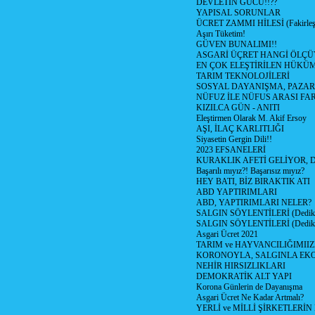
DEVLETİN GÜCÜ!!??
YAPISAL SORUNLAR
ÜCRET ZAMMI HİLESİ (Fakirle
Aşırı Tüketim!
GÜVEN BUNALIMI!!
ASGARİ ÜÇRET HANGİ ÖLÇÜ
EN ÇOK ELEŞTİRİLEN HÜKÜ
TARIM TEKNOLOJİLERİ
SOSYAL DAYANIŞMA, PAZAR
NÜFUZ İLE NÜFUS ARASI FA
KIZILCA GÜN - ANITI
Eleştirmen Olarak M. Akif Ersoy
AŞI, İLAÇ KARLITLIĞI
Siyasetin Gergin Dili!!
2023 EFSANELERİ
KURAKLIK AFETİ GELİYOR, 
Başarılı mıyız?! Başarısız mıyız?
HEY BATI, BİZ BIRAKTIK ATI
ABD YAPTIRIMLARI
ABD, YAPTIRIMLARI NELER?
SALGIN SÖYLENTİLERİ (Dediko
SALGIN SÖYLENTİLERİ (Dediko
Asgari Ücret 2021
TARIM ve HAYVANCILIĞIMII
KORONOYLA, SALGINLA EK
NEHİR HIRSIZLIKLARI
DEMOKRATİK ALT YAPI
Korona Günlerin de Dayanışma
Asgari Ücret Ne Kadar Artmalı?
YERLİ ve MİLLİ ŞİRKETLERİ