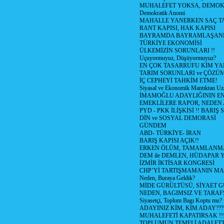
MUHALEFET YOKSA, DEMOK
Demokratik Anomi
MAHALLE YANERKEN SAÇ T
RANT KAPISI, HAK KAPISI
BAYRAMDA BAYRAMLAŞAN
TÜRKİYE EKONOMİSİ
ÜLKEMİZİN SORUNLARI !!
Uçuyormuyuz, Düşüyormuyuz?
EN ÇOK TASARRUFU KİM YA
TARIM SORUNLARI ve ÇÖZÜ
İÇ CEPHEYİ TAHKİM ETME!
Siyasal ve Ekonomik Mantıktan Uz
İMAMOĞLU ADAYLIĞININ EN
EMEKLİLERE RAPOR, NEDEN
PYD - PKK İLİŞKİSİ !! BARIŞ 
DİN ve SOSYAL DEMORASİ
GÜNDEM
ABD- TÜRKİYE- İRAN
BARIŞ KAPISI AÇIK!!
ERKEN ÖLÜM, TAMAMLANMA
DEM ile DEMLEN, HÜDAPAR
İZMİR İKTİSAR KONGRESİ
CHP’Yİ TARTIŞMAMANIN MAL
Neden, Buraya Geldik?
MİDE GÜRÜLTÜSÜ, SİYAET 
NEDEN, BAGIMSIZ VE TARAF
Siyasetçi, Toplum Bagı Koptu mu?
ADAYINIZ KİM, KİM ADAY???
MUHALEFETİ KAPATIRSAK !!
TOPLUMUN TEMELİ ADALETTİ