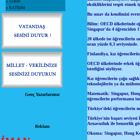
::
TARİH
eksikliklerini tespit etmek 
::
İLETİŞİM
Bu sınav da kendimizi evrens
Bilim: OECD ülkelerinde eği
Singapur'da 4 öğrenciden 1'
20 ülkede ise öğrencilerin s
oran yüzde 0,3 seviyesinde.
Finlandiya, kız öğrencileri
OECD ülkelerinde erkek öğren
istediğini söylüyor.
Kız öğrencilerin çoğu sağlık
teknolojilerin ya da mühend
Matematik: Singapur, Hong
Genç Yazarlarımız
öğrencilerin performansı is
Türkiye'deki öğrencilerin m
Türkiye'nin başarı seviyesi
Arnavutluk ile benzerlik gös
Reklam
Okuma: Singapur, Hong Kon