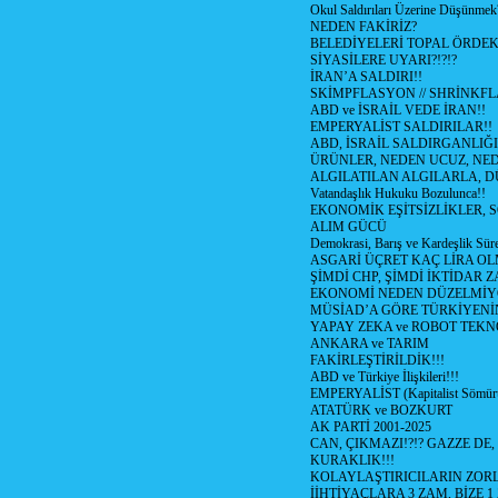
Okul Saldırıları Üzerine Düşünmek
NEDEN FAKİRİZ?
BELEDİYELERİ TOPAL ÖRDE
SİYASİLERE UYARI?!?!?
İRAN’A SALDIRI!!
SKİMPFLASYON // SHRİNKF
ABD ve İSRAİL VEDE İRAN!!
EMPERYALİST SALDIRILAR!!
ABD, İSRAİL SALDIRGANLIĞI
ÜRÜNLER, NEDEN UCUZ, NED
ALGILATILAN ALGILARLA, D
Vatandaşlık Hukuku Bozulunca!!
EKONOMİK EŞİTSİZLİKLER, 
ALIM GÜCÜ
Demokrasi, Barış ve Kardeşlik Süre
ASGARİ ÜÇRET KAÇ LİRA OL
ŞİMDİ CHP, ŞİMDİ İKTİDAR Z
EKONOMİ NEDEN DÜZELMİY
MÜSİAD’A GÖRE TÜRKİYENİ
YAPAY ZEKA ve ROBOT TEKN
ANKARA ve TARIM
FAKİRLEŞTİRİLDİK!!!
ABD ve Türkiye İlişkileri!!!
EMPERYALİST (Kapitalist Sömü
ATATÜRK ve BOZKURT
AK PARTİ 2001-2025
CAN, ÇIKMAZI!?!? GAZZE DE,
KURAKLIK!!!
KOLAYLAŞTIRICILARIN ZORL
İİHTİYAÇLARA 3 ZAM, BİZE 1