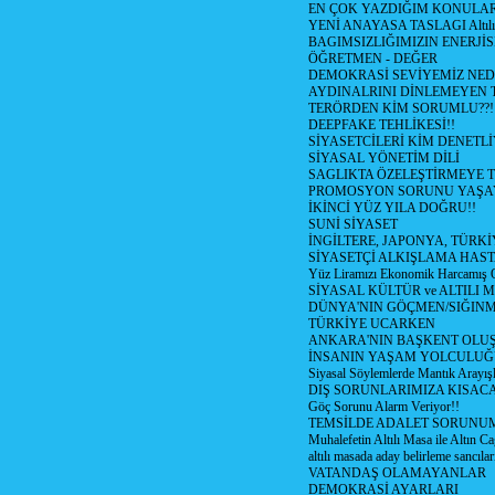
EN ÇOK YAZDIĞIM KONULA
YENİ ANAYASA TASLAGI Altılı
BAGIMSIZLIĞIMIZIN ENERJİS
ÖĞRETMEN - DEĞER
DEMOKRASİ SEVİYEMİZ NED
AYDINALRINI DİNLEMEYEN
TERÖRDEN KİM SORUMLU??!
DEEPFAKE TEHLİKESİ!!
SİYASETCİLERİ KİM DENETL
SİYASAL YÖNETİM DİLİ
SAGLIKTA ÖZELEŞTİRMEYE T
PROMOSYON SORUNU YAŞA
İKİNCİ YÜZ YILA DOĞRU!!
SUNİ SİYASET
İNGİLTERE, JAPONYA, TÜRK
SİYASETÇİ ALKIŞLAMA HAST
Yüz Liramızı Ekonomik Harcamış 
SİYASAL KÜLTÜR ve ALTILI 
DÜNYA'NIN GÖÇMEN/SIĞIN
TÜRKİYE UCARKEN
ANKARA'NIN BAŞKENT OLU
İNSANIN YAŞAM YOLCULU
Siyasal Söylemlerde Mantık Arayışl
DIŞ SORUNLARIMIZA KISACA
Göç Sorunu Alarm Veriyor!!
TEMSİLDE ADALET SORUNUM
Muhalefetin Altılı Masa ile Altın Ca
altılı masada aday belirleme sancılar
VATANDAŞ OLAMAYANLAR
DEMOKRASİ AYARLARI