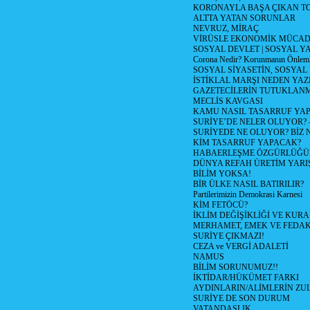
KORONAYLA BAŞA ÇIKAN TO
ALTTA YATAN SORUNLAR
NEVRUZ, MİRAÇ
VİRÜSLE EKONOMİK MÜCAD
SOSYAL DEVLET | SOSYAL Y
Corona Nedir? Korunmanın Önlemle
SOSYAL SİYASETİN, SOSYAL
İSTİKLAL MARŞI NEDEN YAZI
GAZETECİLERİN TUTUKLAN
MECLİS KAVGASI
KAMU NASIL TASARRUF YAP
SURİYE’DE NELER OLUYOR? – 1
SURİYEDE NE OLUYOR? BİZ 
KİM TASARRUF YAPACAK?
HABAERLEŞME ÖZGÜRLÜĞÜN
DÜNYA REFAH ÜRETİM YARIŞ
BİLİM YOKSA!
BİR ÜLKE NASIL BATIRILIR?
Partilerimizin Demokrasi Karnesi
KİM FETÖCÜ?
İKLİM DEĞİŞİKLİĞİ VE KURA
MERHAMET, EMEK VE FEDA
SURİYE ÇIKMAZI!
CEZA ve VERGİ ADALETİ
NAMUS
BİLİM SORUNUMUZ!!
İKTİDAR/HÜKÜMET FARKI
AYDINLARIN/ALİMLERİN ZUL
SURİYE DE SON DURUM
VATANDAŞLIK