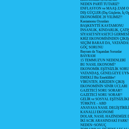
NEDEN PARTİ TUTARIZ?
ENFLASYON ve MAAŞ ZAM 
DIŞ GÜÇLER (Dış Güçlerin, İç O
EKONOMİDE 20 YILIMIZ!!
Kastamonu Oyunları
BAŞKENTTE KASTAMONU
İNSANLIK, KİNDARLIK, ÇATI
SİYASET/SİYASETCİ GERMESİ
KRİZ EKONOMİSİNDEN ÇIKIŞ
SEÇİM BARAJI DA, VATANDAŞ
GÖÇ SORUNU
Bayram da Yaşanılan Sorunlar
BAYRAM
15 TEMMUZ'UN NEDENLERİ
BU NASIL EKONOMİ?
EKONOMİK EŞİTSİZLİK SOR
VATANDAŞ, GENELGEYE UY
EMEKLİ Biz Emeklililer!
VİRÜSTEN, KRİZDEN ÇIKIŞ
EKONOMİNİN SİNİR UCLARI
GAZETECİ SORU SORAR!!
GAZETECİ SORU SORAR!!
GELİR ve SOSYAL EŞİTSİZLİK
TÜRKİYE – ABD
ANAYASA NASIL DEGİŞTİRİL
KANALLI EKONOMİ
DOLAR, NASIL HAZİNEMİZE D
İKİ ACIK ARASINDAKİ FARK!
NEDEN>SONUÇ