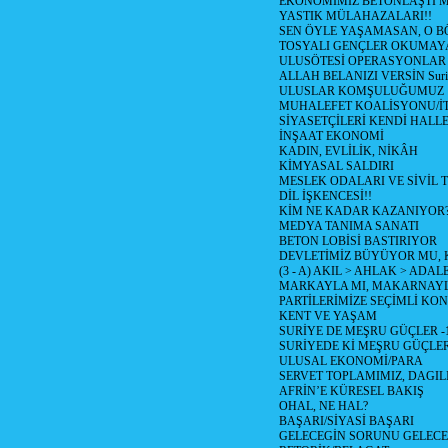
EKONOMİMİZ BETONLAŞTI M
YASTIK MÜLAHAZALARI!!
SEN ÖYLE YAŞAMASAN, O B
TOSYALI GENÇLER OKUMAY
ULUSÖTESİ OPERASYONLAR
ALLAH BELANIZI VERSİN Suriy
ULUSLAR KOMŞULUĞUMUZ
MUHALEFET KOALİSYONU/İT
SİYASETÇİLERİ KENDİ HALL
İNŞAAT EKONOMİ
KADIN, EVLİLİK, NİKÂH
KİMYASAL SALDIRI
MESLEK ODALARI VE SİVİL
DİL İŞKENCESİ!!
KİM NE KADAR KAZANIYOR
MEDYA TANIMA SANATI
BETON LOBİSİ BASTIRIYOR
DEVLETİMİZ BÜYÜYOR MU,
(3 - A) AKIL > AHLAK > ADAL
MARKAYLA MI, MAKARNAYLA
PARTİLERİMİZE SEÇİMLİ KO
KENT VE YAŞAM
SURİYE DE MEŞRU GÜÇLER -
SURİYEDE Kİ MEŞRU GÜÇLE
ULUSAL EKONOMİ/PARA
SERVET TOPLAMIMIZ, DAGIL
AFRİN’E KÜRESEL BAKIŞ
OHAL, NE HAL?
BAŞARI/SİYASİ BAŞARI
GELECEGİN SORUNU GELECEK