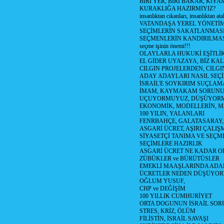
BİRİ YER, BİRİ BAKAR, KIYA
KURAKLIĞA HAZIRMIYIZ?
insanlıktan cıkanları, insanlıktan ata
VATANDAŞA YEREL YÖNETİ
SEÇİMLERİN SAKATLANMASI
SEÇMENLERİN KANDIRILMAS
seçme işinin önemi!!!
OLAYLARLA HUKUKİ EŞİTLİK 
EL GİDER UYAZAYA, BİZ KAL
CILGIN PROJELERDEN, CILGIN
ADAY ADAYLARI NASIL SEÇİ
İSRAİL'E SOYKIRIM SUÇLAMA
İMAM, KAYMAKAM SORUN
UÇUYORMUYUZ, DÜŞÜYORM
EKONOMİK, MODELLERİN, MA
100 YILIN, YALANLARI
FENRBAHÇE, GALATASARAY,
ASGARİ ÜCRET, AŞIRI ÇALIŞ
SİYASETÇİ TANIMA VE SEÇME
SEÇİMLERE HAZIRLIK
ASGARİ ÜCRET NE KADAR OLM
ZÜBÜKLER ve BÜRÜTÜSLER
EMEKLİ MAAŞLARINDA ADA
ÜCRETLER NEDEN DÜŞÜYOR
OĞLUM YUSUF,
CHP ve DEĞİŞİM
100 YILLIK CUMHURİYET
ORTA DOGUNUN İSRAİL SO
STRES, KRİZ, ÖLÜM
FİLİSTİN, İSRAİL SAVAŞI