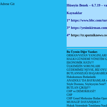
Adrese Git
Hüseyin Benek – 6.7.19 – v
Kaynaklar
1*
https://www.bbc.com/tu
3*
https://yesimkirman.com/
4*
https://tr.sputniknews.c
Bu Üyenin Diğer Yazıları
ORMAN/VATAN YANGINLARI !
HALKI GÜNDEMİ YÖNETİM G
EKONOMİK HATA!!!
ÜLKEMİZİN SORUNLARI
GÜDEMİMİZ NEYSE, BİZ OYU
BUTLANSIZLIĞI BAŞARABİLM
Hukukumuzu Butlanladık
ANADOLU’DA BAYRAMLAR ve
Söyle Dostunu, Söyleyeyim Seni!!
BUTLAN ÇIKIŞI!!!
CHP ve DEMOKRASİ!!
CHP
CHP Genel Merkezine Butlan Oper
MUHALİF DAYANIŞMA!!
Hukuk Sistemlnde Tutuklama Nasıl