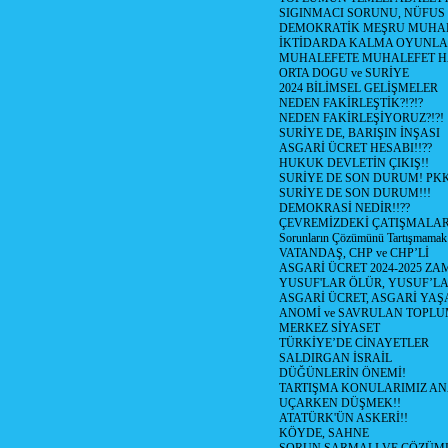
SIGINMACI SORUNU, NÜFUS
DEMOKRATİK MEŞRU MUHAL
İKTİDARDA KALMA OYUNLA
MUHALEFETE MUHALEFET H
ORTA DOGU ve SURİYE
2024 BİLİMSEL GELİŞMELER
NEDEN FAKİRLEŞTİK?!?!?
NEDEN FAKİRLEŞİYORUZ?!?!
SURİYE DE, BARIŞIN İNŞASI
ASGARİ ÜCRET HESABI!!??
HUKUK DEVLETİN ÇIKIŞ!!
SURİYE DE SON DURUM! PK
SURİYE DE SON DURUM!!!
DEMOKRASİ NEDİR!!??
ÇEVREMİZDEKİ ÇATIŞMALAR (S
Sorunların Çözümünü Tartışmamak
VATANDAŞ, CHP ve CHP’Lİ
ASGARİ ÜCRET 2024-2025 Z
YUSUF'LAR ÖLÜR, YUSUF’LA
ASGARİ ÜCRET, ASGARİ YAŞ
ANOMİ ve SAVRULAN TOPLU
MERKEZ SİYASET
TÜRKİYE’DE CİNAYETLER
SALDIRGAN İSRAİL
DÜĞÜNLERİN ÖNEMİ!
TARTIŞMA KONULARIMIZ AN
UÇARKEN DÜŞMEK!!
ATATÜRK'ÜN ASKERİ!!
KÖYDE, SAHNE