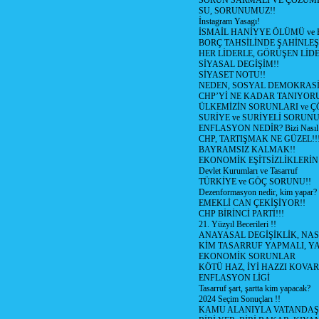
SORUN SARMALI VE ÇÖZÜML
SU, SORUNUMUZ!!
İnstagram Yasagı!
İSMAİL HANİYYE ÖLÜMÜ ve
BORÇ TAHSİLİNDE ŞAHİNLEŞ
HER LİDERLE, GÖRÜŞEN LİDE
SİYASAL DEGİŞİM!!
SİYASET NOTU!!
NEDEN, SOSYAL DEMOKRASİ
CHP’Yİ NE KADAR TANIYOR
ÜLKEMİZİN SORUNLARI ve 
SURİYE ve SURİYELİ SORUN
ENFLASYON NEDİR? Bizi Nasıl E
CHP, TARTIŞMAK NE GÜZEL!!
BAYRAMSIZ KALMAK!!
EKONOMİK EŞİTSİZLİKLERİN
Devlet Kurumları ve Tasarruf
TÜRKİYE ve GÖÇ SORUNU!!
Dezenformasyon nedir, kim yapar?
EMEKLİ CAN ÇEKİŞİYOR!!
CHP BİRİNCİ PARTİ!!!
21. Yüzyıl Becerileri !!
ANAYASAL DEGİŞİKLİK, NAS
KİM TASARRUF YAPMALI, YA
EKONOMİK SORUNLAR
KÖTÜ HAZ, İYİ HAZZI KOVAR?
ENFLASYON LİGİ
Tasarruf şart, şartta kim yapacak?
2024 Seçim Sonuçları !!
KAMU ALANIYLA VATANDAŞ