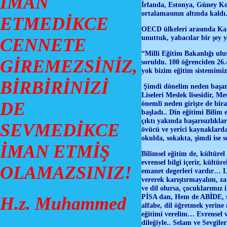
İMAN
İrlanda, Estonya, Güney K
ortalamasının altında kaldı
ETMEDİKCE
OECD ülkeleri arasında Kana
unuttuk, yabacılar bir şey 
CENNETE
“Milli Eğitim Bakanlığı ulus
GİREMEZSİNİZ,
soruldu. 100 öğrenciden 26.
yok bizim eğitim sistemimi
BİRBİRİNİZİ
Şimdi dönelim neden başarıs
Liseleri Meslek lisesidir, M
DE
önemli neden girişte de bir
başladı.. Din eğitimi Bilim
çıktı yakında başarısızlık
SEVMEDİKCE
övücü ve yerici kaynaklarda
okulda, sokakta, şimdi ise s
İMAN ETMİŞ
Bilimsel eğitim de, kültürel
evrensel bilgi içerir, kültü
OLAMAZSINIZ!
emanet degerleri vardır… Lü
vererek karıştırmayalım, za
ve dil olursa, çocuklarımız 
PİSA dan, Hem de ABİDE, sın
H.z. Muhammed
alfabe, dil öğretmek yerine
eğitimi verelim… Evrensel ve
dileğiyle.. Selam ve Sevgil