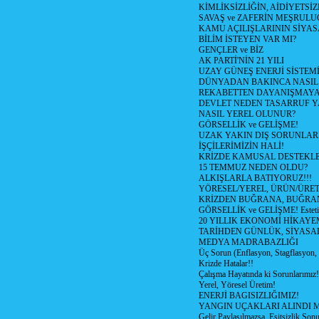
KİMLİKSİZLİĞİN, AİDİYETSİ
SAVAŞ ve ZAFERİN MEŞRUL
KAMU AÇILIŞLARININ SİYAS
BİLİM İSTEYEN VAR MI?
GENÇLER ve BİZ
AK PARTİ'NİN 21 YILI
UZAY GÜNEŞ ENERJİ SİSTEM
DÜNYADAN BAKINCA NASI
REKABETTEN DAYANIŞMAY
DEVLET NEDEN TASARRUF 
NASIL YEREL OLUNUR?
GÖRSELLİK ve GELİŞME!
UZAK YAKIN DIŞ SORUNLAR
İŞÇİLERİMİZİN HALİ!
KRİZDE KAMUSAL DESTEKL
15 TEMMUZ NEDEN OLDU?
ALKIŞLARLA BATIYORUZ!!!
YÖRESEL/YEREL, ÜRÜN/ÜRE
KRİZDEN BUĞRANA, BUĞRA
GÖRSELLİK ve GELİŞME! Estetik m
20 YILLIK EKONOMİ HİKAYEM
TARİHDEN GÜNLÜK, SİYASA
MEDYA MADRABAZLIĞI
Üç Sorun (Enflasyon, Stagflasyon,
Krizde Hatalar!!
Çalışma Hayatında ki Sorunlarımız!
Yerel, Yöresel Üretim!
ENERJİ BAGISIZLIĞIMIZ!
YANGIN UÇAKLARI ALINDI M
Gelir Paylaşılmazsa, Eşitsizlik Sonu