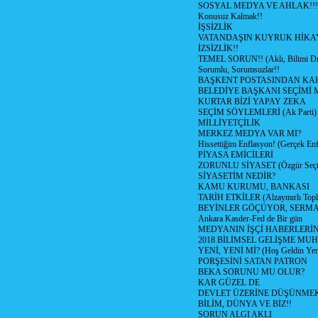
SOSYAL MEDYA VE AHLAK!!!
Konusuz Kalmak!!
İŞSİZLİK
VATANDAŞIN KUYRUK HİKA
İZSİZLİK!!
TEMEL SORUN!! (Aklı, Bilimi Dı
Sorumlu, Sorumsuzlar!!
BAŞKENT POSTASINDAN K
BELEDİYE BAŞKANI SEÇİMİ 
KURTAR BİZİ YAPAY ZEKA
SEÇİM SÖYLEMLERİ (Ak Parti)
MİLLİYETÇİLİK
MERKEZ MEDYA VAR MI?
Hissettiğim Enflasyon! (Gerçek En
PİYASA EMİCİLERİ
ZORUNLU SİYASET (Özgür Seç
SİYASETİM NEDİR?
KAMU KURUMU, BANKASI
TARİH ETKİLER (Alzaymırlı Topl
BEYİNLER GÖÇÜYOR, SERM
Ankara Kasder-Fed de Bir gün
MEDYANIN İŞÇİ HABERLERİ
2018 BİLİMSEL GELİŞME MU
YENİ, YENİ Mİ? (Hoş Geldin Yeni
PORŞESİNİ SATAN PATRON
BEKA SORUNU MU OLUR?
KAR GÜZEL DE
DEVLET ÜZERİNE DÜŞÜNME
BİLİM, DÜNYA VE BİZ!!
SORUN ALGI AKLI