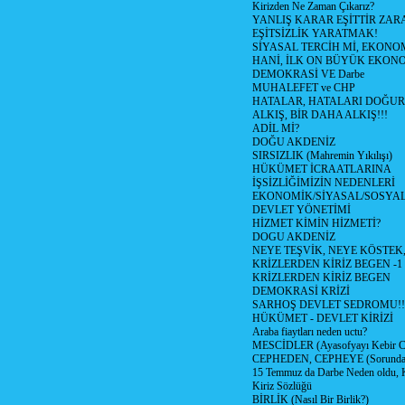
Kirizden Ne Zaman Çıkarız?
YANLIŞ KARAR EŞİTTİR ZARA
EŞİTSİZLİK YARATMAK!
SİYASAL TERCİH Mİ, EKONO
HANİ, İLK ON BÜYÜK EKON
DEMOKRASİ VE Darbe
MUHALEFET ve CHP
HATALAR, HATALARI DOĞUR
ALKIŞ, BİR DAHA ALKIŞ!!!
ADİL Mİ?
DOĞU AKDENİZ
SIRSIZLIK (Mahremin Yıkılışı)
HÜKÜMET İCRAATLARINA
İŞSİZLİĞİMİZİN NEDENLERİ
EKONOMİK/SİYASAL/SOSYA
DEVLET YÖNETİMİ
HİZMET KİMİN HİZMETİ?
DOGU AKDENİZ
NEYE TEŞVİK, NEYE KÖSTEK
KRİZLERDEN KİRİZ BEGEN -1
KRİZLERDEN KİRİZ BEGEN
DEMOKRASİ KRİZİ
SARHOŞ DEVLET SEDROMU!!
HÜKÜMET - DEVLET KİRİZİ
Araba fiaytları neden uctu?
MESCİDLER (Ayasofyayı Kebir C
CEPHEDEN, CEPHEYE (Sorundan
15 Temmuz da Darbe Neden oldu, 
Kiriz Sözlüğü
BİRLİK (Nasıl Bir Birlik?)