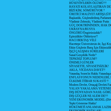
HÜSEYİN'LERİN ÖLÜMÜ!!!
HAYATI KOLAYLAŞTIRAN D
BİZİ KİM, SÖMÜRÜYOR ?
ÜRETİCİ MALİYET ARTIŞI (ÜF
Başkanlık, Güçlendirilmiş Parlamen
Vladimir Zelenski, Vladimir Putin
GÜÇ DOKTRİNİNDEN, HAK D
UKRAYNA/RUSYA
ÖNGÖRÜ/Öngörüsüzlük!!
Eşitsizlikler Öldürüyor!!
HACI BEKTAŞ VELİ
Hacettepe Üniversitesin de, İşçi Kıy
Etkin Güçlerin Barış İçin Etkinsizlik
İŞÇİ ÇALIŞMA SÜRELERİ
Sanal Gerçeklik Nedir?
TEPKİSİZ TOPLUM!!
ÖNEMLİ GÜNLER
SİYASETTE, SİYASETSİZLİK!
AKLA, VİCDANA DAVET!!
Vatandaş Sezen'in Hakkı Vatandaşa
ENFLASYONUN NEDENLERİ, N
ÜLKEME İTİBAR SUKASTİ !!
Modern Devlet, Ortaçağ Devleti Far
YALAN YAKALAMA YETENEG
DIŞ DÜNYADAN NASIL GÖR
DIŞ GÜÇLER NE ALEM DE!!!
YENİ EKONOMİK MODEL (Dövize
Tepki Gösterme Hakkı!
HÜKÜMETİ ANLAMAK LAZI
EKONOMİK HATALAR!