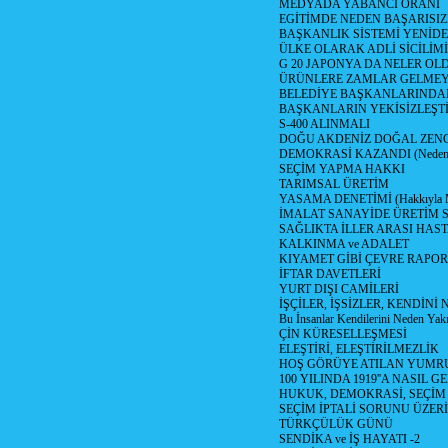
MEDYADA YABANCI ORANI
EGİTİMDE NEDEN BAŞARISIZ
BAŞKANLIK SİSTEMİ YENİDE
ÜLKE OLARAK ADLİ SİCİLİM
G 20 JAPONYA DA NELER OLDU? 
ÜRÜNLERE ZAMLAR GELMEYE B
BELEDİYE BAŞKANLARINDAN
BAŞKANLARIN YEKİSİZLEŞTİ
S-400 ALINMALI
DOĞU AKDENİZ DOĞAL ZENG
DEMOKRASİ KAZANDI (Neden D
SEÇİM YAPMA HAKKI
TARIMSAL ÜRETİM
YASAMA DENETİMİ (Hakkıyla Me
İMALAT SANAYİDE ÜRETİM
SAĞLIKTA İLLER ARASI HAS
KALKINMA ve ADALET
KIYAMET GİBİ ÇEVRE RAPO
İFTAR DAVETLERİ
YURT DIŞI CAMİLERİ
İŞÇİLER, İŞSİZLER, KENDİN
Bu İnsanlar Kendilerini Neden Yak
ÇİN KÜRESELLEŞMESİ
ELEŞTİRİ, ELEŞTİRİLMEZLİK
HOŞ GÖRÜYE ATILAN YUMR
100 YILINDA 1919''A NASIL G
HUKUK, DEMOKRASİ, SEÇİM
SEÇİM İPTALİ SORUNU ÜZER
TÜRKÇÜLÜK GÜNÜ
SENDİKA ve İŞ HAYATI -2