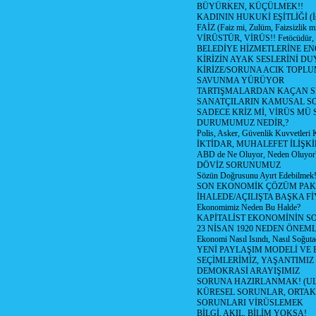
BÜYÜRKEN, KÜÇÜLMEK!!
KADININ HUKUKİ EŞİTLİĞİ (İsta
FAİZ (Faiz mi, Zulüm, Faizsizlik m
VİRÜSTÜR, VİRÜS!! Fetöcüdür, 
BELEDİYE HİZMETLERİNE E
KİRİZİN AYAK SESLERİNİ D
KİRİZE/SORUNA ACIK TOPL
SAVUNMA YÜRÜYOR
TARTIŞMALARDAN KAÇAN Sİ
SANATÇILARIN KAMUSAL S
SADECE KRİZ Mİ, VİRÜS MÜ
DURUMUMUZ NEDİR,?
Polis, Asker, Güvenlik Kuvvetleri 
İKTİDAR, MUHALEFET İLİŞKİ
ABD de Ne Oluyor, Neden Oluyor
DÖVİZ SORUNUMUZ
Sözün Doğrusunu Ayırt Edebilmek
SON EKONOMİK ÇÖZÜM PAK
İHALEDE/AÇILIŞTA BAŞKA F
Ekonomimiz Neden Bu Halde?
KAPİTALİST EKONOMİNİN S
23 NİSAN 1920 NEDEN ÖNEML
Ekonomi Nasıl Isındı, Nasıl Soğuta
YENİ PAYLAŞIM MODELİ VE
SEÇİMLERİMİZ, YAŞANTIMIZ
DEMOKRASİ ARAYIŞIMIZ
SORUNA HAZIRLANMAK! (U
KÜRESEL SORUNLAR, ORTAK
SORUNLARI VİRÜSLEMEK
BİLGİ, AKIL, BİLİM YOKSA!