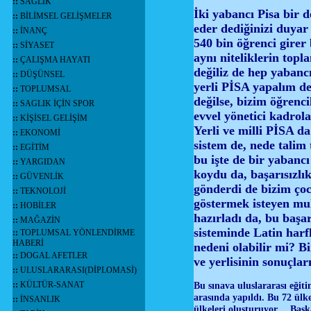
::
SAĞLIK
İki yabancı Pisa bir d
::
BİLİMSEL GELİŞMELER
eder dediğinizi duya
::
İNANÇ
540 bin öğrenci girer 
::
SİYASET
aynı niteliklerin topl
::
ÇALIŞMA HAYATI
değiliz de hep yabanc
::
DÜŞÜNSEL
yerli PİSA yapalım der
::
TOPLUMSAL
değilse, bizim öğrenc
::
SAGLIK İÇİN SPOR
evvel yönetici kadrol
::
KİŞİSEL GELİŞİM
Yerli ve milli PİSA d
::
EKONOMİ
sistem de, nede talim
::
EGİTİM
bu işte de bir yabanc
::
YARGIDAN
koydu da, başarısızlı
::
GÜVENLİK
gönderdi de bizim çocu
::
TEKNOLOJİ
göstermek isteyen muh
::
HOBİLER
hazırladı da, bu başa
::
MAĞAZİN
sisteminde Latin harfl
::
TOPLUMSAL YÖNLENDİRME
HABERİ
nedeni olabilir mi? B
::
DOGAL AFETLER
ve yerlisinin sonuçla
::
ULUSLARARASI(DİPLOMASİ)
Bu sınava uluslararası eğit
::
KÜLTÜR-SANAT
arasında yapıldı. Bu 72 ül
::
İNSANLIK
ülkeleri oluşturuyor… Başka