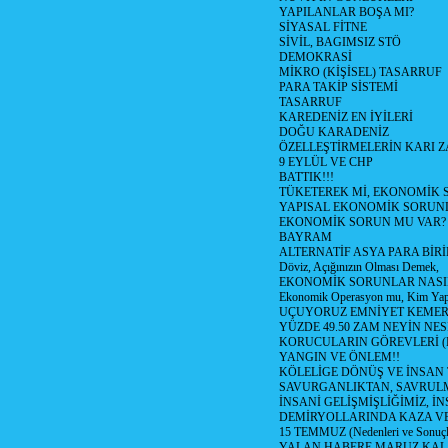
YAPILANLAR BOŞA MI?
SİYASAL FİTNE
SİVİL, BAGIMSIZ STÖ
DEMOKRASİ
MİKRO (KİŞİSEL) TASARRUF
PARA TAKİP SİSTEMİ
TASARRUF
KAREDENİZ EN İYİLERİ
DOĞU KARADENİZ
ÖZELLEŞTİRMELERİN KARI Z
9 EYLÜL VE CHP
BATTIK!!!
TÜKETEREK Mİ, EKONOMİK 
YAPISAL EKONOMİK SORUN
EKONOMİK SORUN MU VAR?
BAYRAM
ALTERNATİF ASYA PARA BİRİ
Döviz, Açığınızın Olması Demek,
EKONOMİK SORUNLAR NASIL
Ekonomik Operasyon mu, Kim Yap
UÇUYORUZ EMNİYET KEMERİN
YÜZDE 49.50 ZAM NEYİN NES
KORUCULARIN GÖREVLERİ (Polis
YANGIN VE ÖNLEM!!
KÖLELİGE DÖNÜŞ VE İNSAN 
SAVURGANLIKTAN, SAVRULM
İNSANİ GELİŞMİŞLİĞİMİZ, İ
DEMİRYOLLARINDA KAZA V
15 TEMMUZ (Nedenleri ve Sonuçl
YALAN HABERE MARUZ KA