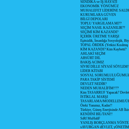
SENDİKA ve İŞ HAYATI
EKONOMİK YÖNÜMÜZ
MUHALEFET LİDERİNE SALD
KURUMLARA GÜVEN
BİLGİ DEPOLARI
TOPLU YARGILAMA MI??
SEÇİM NASIL KAZANILIR??
SEÇİMİ KİM KAZANDI?
İÇERİK ÜRETME YARIŞI
Eşitsizlik, İnsanlığa Sosyolojik, Bi
TOPAL ÖRDEK (Yetkisi Kısılmış 
KİM KAZANDI? Kim Kaybetti?
AHLAKİ SEÇİM
ABSÜRT DİL
BAKIŞ ACIMIZ
SİVRİ DİLLE SİYASİ SÖYLEM!
LİDER KİTABI
SOSYAL SORUMLULUĞUMUZ!
PARA TAKİP SİSTEMİ
DEVLET NEDİR?
NEDEN MUHALİFİM!!??
Kim TASARRUF Yapacak? Devlet m
İSTİKLAL MARŞI
TASARLAMA/MODELLEME/Ü
Öteki Yanımız, Kadın!!
Türkiye, Güneş Enerjisinde AB İkin
KENDİNİ BİL/TANI!!
SıRf MuHaliF
YANLIŞ BORÇLANMA YÖNTEM
sAVURGAN dEVLET, yÖNETİM