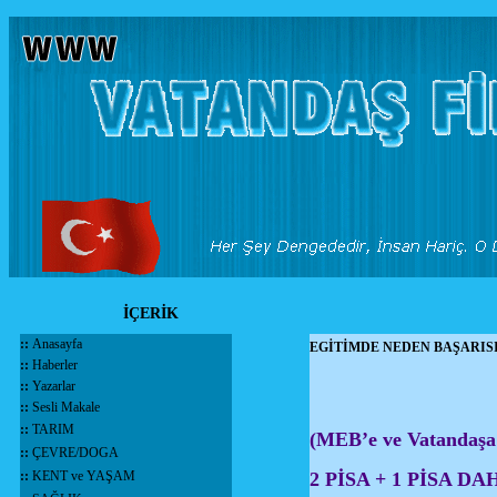
İÇERİK
::
Anasayfa
EGİTİMDE NEDEN BAŞARISI
::
Haberler
::
Yazarlar
::
Sesli Makale
::
TARIM
(MEB’e ve Vatandaş
::
ÇEVRE/DOGA
::
KENT ve YAŞAM
2 PİSA + 1 PİSA D