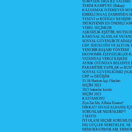
SURİYEDE SİHA İLE SALDIRI
TARIM KAMPÜSÜ (Bakap)
KAZANMAK İSTEMEYEN MU
EMEKLİ MAAŞ ZAMMINDA A
YESEVİ ve KÖOĞLU KESİŞİM
TRÜKİYENİN EN ÖNEMLİ SO
YEREL SEÇİMLER
AŞKSIZLIK EŞİTTİR, MUTSUZ
KAMUSAL ALANLAR VATAND
SOSYAL GÜVENLİKTE ADALE
CHP, İDEOLOJİSİ VE ALTI OK 
YENİ BİR BAŞARI YÖNTEMİ
EKONOMİK EŞİTSİZLİKLER 
VATANDAŞ VERGİ İLİŞKİSİ
AYRIK OTUNDAN BELEDİYE
PARAMİTER YAPILAR ve RUS
SOSYAL GÜVENLİĞİMİZ (SGK
CHP ve DEĞİŞİM
15-16 Haziran İşçi Olayları
SEÇİM 2023
2023 bakanlar kurulu
SEÇİM 2023
KASTAMONU
Ziya Zat Abi, Alllaha Emanet!
DİKKAT! SİYASİ ALDANIŞ İÇİ
SORUNLAR NEDENLERİ!!!
1 MAYIS
İYİ OLANI SEÇME SORUMLU
DIŞ GÜÇLER NEREDELER, NE
DEMOKRATIMSILARI, DEMOK