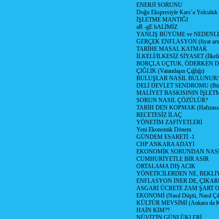
ENERJİ SORUNU
Doğu Ekspresiyle Kars’a Yolculuk
İŞLETME MANTIĞI
aR -gE hALİMİZ
YANLIŞ BÜYÜME ve NEDENLE
GERÇEK ENFLASYON (fiyat artış
TARİHE MASAL KATMAK
İLKELİ/İLKESİZ SİYASET (İlkeli/
BORÇLA UÇTUK, ÖDERKEN D
ÇIĞLIK (Vatandaşın Çığlığı)
BULUŞLAR NASIL BULUNUR
DELİ DEVLET SENDROMU (Büyük
MALİYET BASKISININ İŞLE
SORUN NASIL ÇÖZÜLÜR?
TARİH DEN KOPMAK (Hafızasız
RECETESİZ İLAÇ
YÖNETİM ZAFİYETLERİ
Yeni Ekonomik Dönem
GÜNDEM ESARETİ -1
CHP ANKARA ADAYI
EKONOMİK SORUNDAN NASIL
CUMHURİYETLE BİR ASIR
ORTALAMA DIŞ ACIK
YÖNETİCİLERDEN NE, BEKLİ
ENFLASYON İNER DE, ÇIKA
ASGARİ ÜCRETE ZAM ŞART O
EKONOMİ (Nasıl Düştü, Nasıl Çı
KÜLTÜR MEVSİMİ (Ankara da Kül
HAİN KİM??
NÜVİT'İN GÜNLÜKLERİ