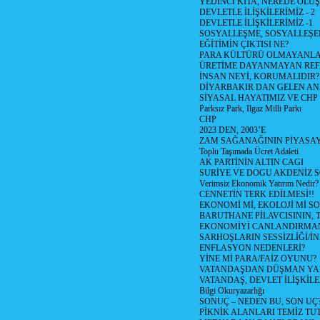
YEDİNCİ KITA, NEREDE OLU
DEVLETLE İLİŞKİLERİMİZ - 2
DEVLETLE İLİŞKİLERİMİZ -1
SOSYALLEŞME, SOSYALLEŞ
EĞİTİMİN ÇIKTISI NE?
PARA KÜLTÜRÜ OLMAYANLA
ÜRETİME DAYANMAYAN REF
İNSAN NEYİ, KORUMALIDIR?
DİYARBAKIR DAN GELEN AN
SİYASAL HAYATIMIZ VE CHP
Parksız Park, Ilgaz Milli Parkı
CHP
2023 DEN, 2003’E
ZAM SAĞANAĞININ PİYASAY
Toplu Taşımada Ücret Adaleti
AK PARTİNİN ALTIN CAGI
SURİYE VE DOGU AKDENİZ 
Verimsiz Ekonomik Yatırım Nedir?
CENNETİN TERK EDİLMESİ!!
EKONOMİ Mİ, EKOLOJİ Mİ 
BARUTHANE PİLAVCISININ, 
EKONOMİYİ CANLANDIRMANI
SARHOŞLARIN SESSİZLİĞİ/İNİ
ENFLASYON NEDENLERİ?
YİNE Mİ PARA/FAİZ OYUNU?
VATANDAŞDAN DÜŞMAN Y
VATANDAŞ, DEVLET İLİŞKİLE
Bilgi Okuryazarlığı
SONUÇ – NEDEN BU, SON UÇ
PİKNİK ALANLARI TEMİZ TU