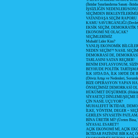
(İktidar Sınırlandırma Sanatı -İktida
İŞSİZLİĞİN NEDENLERİ/SON
SEÇİMDEN BEKLENTİLERİMİZ
VATANDAŞA SEÇİM RAPORU
KAMU SAVURGANLIĞI (Devlet n
EKSİK SEÇİM, DEMOKRATİK 
EKONOMİ NE OLACAK?
SEÇİMLERİMİZ
Muhalif Lider Kim?
YANLIŞ EKONOMİK BİLGİLE
NEDEN SEÇİM?? NASIL SEÇİM
DEMOKRASİ DE, DEMOKRASİ
TARLASINI SATAN REÇBER!
BENİM ENFLASYONUM, SİZ
BEYHUDE POLİTİK TARTIŞMA
İLK 10'DA DA, İLK 100'DE D
(Döviz Artışı ve Nedenleri, Sorumlu
BİZE OPERASYON YAPAN HA
ÖNSEÇİMSİZ DEMORKASİ OL
HÜKÜMET DÜŞÜRMEK (Hükümet
SİYASETÇİ DİNLEME/ŞEÇME 
ÇİN NASIL UÇUYOR?
MUHALEFET İKTİDAR, DEMO
İLKE, YÖNTEM, DEGER = SEÇ
GERİLEN SİYASETİN PATLAM
BİNA ÜRETİR Mİ? (Üreten Bina, 
SİYASAL ESARET!!
AÇIK EKONOMİ Mİ, AÇIK EK
İKTİDAR PATİSİNE BİR KAÇ Ö