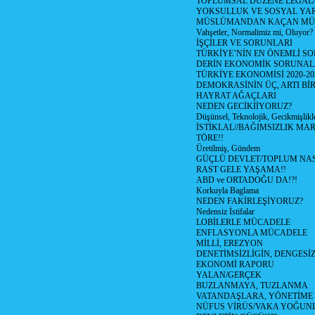
TOPLUMSAL DÜZENE LEGAL/
YOKSULLUK VE SOSYAL Y
MÜSLÜMANDAN KAÇAN MÜ
Vahşetler, Normalimiz mi, Oluyor?
İŞÇİLER VE SORUNLARI
TÜRKİYE’NİN EN ÖNEMLİ SO
DERİN EKONOMİK SORUNA
TÜRKİYE EKONOMİSİ 2020-20
DEMOKRASİNİN ÜÇ, ARTI Bİ
HAYRAT AĞAÇLARI
NEDEN GECİKİİYORUZ?
Düşünsel, Teknolojik, Gecikmişlikle
İSTİKLAL//BAĞIMSIZLIK MAR
TÖRE!!
Üretilmiş, Gündem
GÜÇLÜ DEVLET/TOPLUM NAS
RAST GELE YAŞAMA!!
ABD ve ORTADOĞU DA!?!
Korkuyla Baglama
NEDEN FAKİRLEŞİYORUZ?
Nedensiz İstifalar
LOBİLERLE MÜCADELE
ENFLASYONLA MÜCADELE
MİLLİ, EREZYON
DENETİMSİZLİGİN, DENGESİZ
EKONOMİ RAPORU
YALAN/GERÇEK
BUZLANMAYA, TUZLANMA
VATANDAŞLARA, YÖNETİME
NÜFUS VİRÜS/VAKA YOĞUN