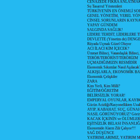
CENAZEDE FIKRA ANLATMA
Su Tasarruf Yöntemleri
TÜRKİYE'NİN EN ÖNEMLİ SO
GENEL YÖNETİM, YEREL YÖ
CİNSEL SORUNLARIN KAYN
YAPAY GÜNDEM
SALGINDA SAĞLIK!
LİDERE TEHDİT, LİDERLERE 
DEVLETTE (Yönetim de) DENGE
Rüyada Uçmak Güzel Oluyor
ACI İLACI KİM İÇECEK?
Ümmet Bilinci, Vatandaşlık Bilinci, 
TERÖR/TERÖRİST/TERÖRİZM
UÇMADIĞIMIZIN RESMİDİR
Ekonomik Sıkıntılar Nasıl Aşılacak
ALKIŞLARLA, EKONOMİK BAT
Ekonomik Çelişkiler
ZARA
Kim Yerli, Kim Milli?
EĞİTİM/ÖĞRETİM
BELİRSİZLİK YORAR!
EMPERYAL OYUNLAR, KAYB
Gücün Acizliği/Rasyonellikten Uzak
AYIP, KABAHAT, SUÇ, GÜNAH (
NASIL GÖRÜNÜYORUZ? Görüyo
KACAK İÇKİNİN ve ÖLÜMLER
EŞİTSİZLİK BELASI İNSANL
Ekonomide Alarm Zili Çalıyor!!!
SAĞ DÜŞÜNCE
YATIRIMLARIMIZ, YATIRIM M