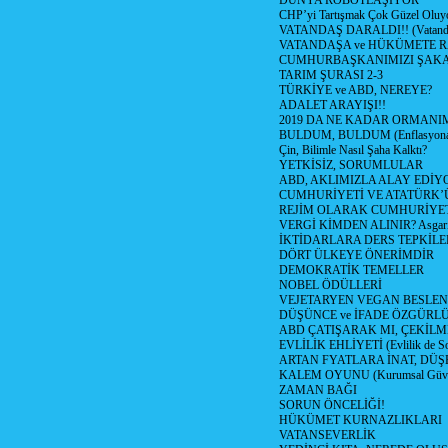
DÜNYA ROBOTLAŞIYOR
CHP’yi Tartışmak Çok Güzel Oluy
VATANDAŞ DARALDI!! (Vatandaş
VATANDAŞA ve HÜKÜMETE R
CUMHURBAŞKANIMIZI ŞAK
TARIM ŞURASI 2-3
TÜRKİYE ve ABD, NEREYE?
ADALET ARAYIŞI!!
2019 DA NE KADAR ORMANIM
BULDUM, BULDUM (Enflasyona 
Çin, Bilimle Nasıl Şaha Kalktı?
YETKİSİZ, SORUMLULAR
ABD, AKLIMIZLA ALAY EDİYO
CUMHURİYETİ VE ATATÜRK’
REJİM OLARAK CUMHURİYE
VERGİ KİMDEN ALINIR? Asgari 
İKTİDARLARA DERS TEPKİLE
DÖRT ÜLKEYE ÖNERİMDİR
DEMOKRATİK TEMELLER
NOBEL ÖDÜLLERİ
VEJETARYEN VEGAN BESLE
DÜŞÜNCE ve İFADE ÖZGÜRL
ABD ÇATIŞARAK MI, ÇEKİLME
EVLİLİK EHLİYETİ (Evlilik de Sor
ARTAN FYATLARA İNAT, DÜ
KALEM OYUNU (Kurumsal Güvenil
ZAMAN BAĞI
SORUN ÖNCELİĞİ!
HÜKÜMET KURNAZLIKLARI
VATANSEVERLİK