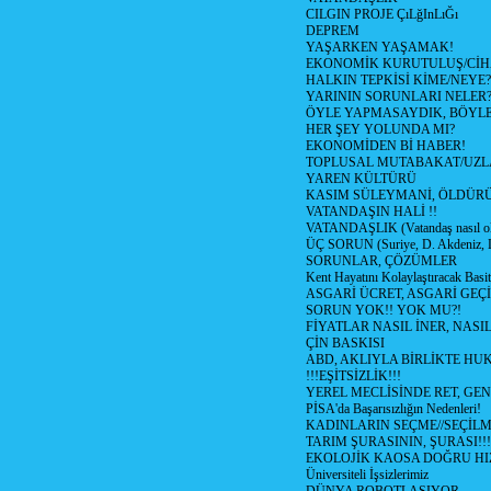
CILGIN PROJE ÇıLğInLıĞı
DEPREM
YAŞARKEN YAŞAMAK!
EKONOMİK KURUTULUŞ/Cİ
HALKIN TEPKİSİ KİME/NEYE?
YARININ SORUNLARI NELER
ÖYLE YAPMASAYDIK, BÖYLE
HER ŞEY YOLUNDA MI?
EKONOMİDEN Bİ HABER!
TOPLUSAL MUTABAKAT/UZL
YAREN KÜLTÜRÜ
KASIM SÜLEYMANİ, ÖLDÜR
VATANDAŞIN HALİ !!
VATANDAŞLIK (Vatandaş nasıl ol
ÜÇ SORUN (Suriye, D. Akdeniz, 
SORUNLAR, ÇÖZÜMLER
Kent Hayatını Kolaylaştıracak Basi
ASGARİ ÜCRET, ASGARİ GEÇ
SORUN YOK!! YOK MU?!
FİYATLAR NASIL İNER, NASI
ÇİN BASKISI
ABD, AKLIYLA BİRLİKTE HU
!!!EŞİTSİZLİK!!!
YEREL MECLİSİNDE RET, GEN
PİSA'da Başarısızlığın Nedenleri!
KADINLARIN SEÇME//SEÇİL
TARIM ŞURASININ, ŞURASI!!!
EKOLOJİK KAOSA DOĞRU HI
Üniversiteli İşsizlerimiz