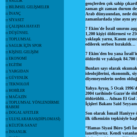
::
SAĞLIK
gençlerden çok sahip çıkardı
::
BİLİMSEL GELİŞMELER
zaman git zaman durum degiş
::
İNANÇ
Arab dünyasından, nede dün
zamanlardada yine aynı şe
::
SİYASET
::
ÇALIŞMA HAYATI
7 Ekim'de İsrail sınırını a
::
DÜŞÜNSEL
1,200 kişiyi öldürmesi ve 25
yaklaşık yarısı, Kasım ayınd
::
TOPLUMSAL
edilerek serbest bırakıldı…
::
SAGLIK İÇİN SPOR
::
KİŞİSEL GELİŞİM
7 Ekim'den bu yana İsrail'i
::
EKONOMİ
öldürdü ve yaklaşık 84.700 
::
EGİTİM
Bunları sayı olarak okumak 
::
YARGIDAN
ideolojilerini, ekonomik, si
::
GÜVENLİK
diyemeyenlerin neden olduğ
::
TEKNOLOJİ
Yahya Ayyaş, 5 Ocak 1996'
::
HOBİLER
2004 tarihinde Gazze'de öl
::
MAĞAZİN
öldürüldü… Adnan El Gul 2
::
TOPLUMSAL YÖNLENDİRME
İçişleri Bakanı Said Seyya
HABERİ
::
DOGAL AFETLER
Son olarak İsmail Haniyye öl
ilk ülkemizin tepkisiyle ba
::
ULUSLARARASI(DİPLOMASİ)
::
KÜLTÜR-SANAT
“Hamas Siyasi Büro Şefi İsm
::
İNSANLIK
lanetliyoruz. Kendi vatanlar