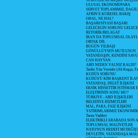
SURİYEDE Kİ MEŞRU GÜÇLE
ULUSAL EKONOMİ/PARA
SERVET TOPLAMIMIZ, DAGIL
AFRİN’E KÜRESEL BAKIŞ
OHAL, NE HAL?
BAŞARI/SİYASİ BAŞARI
GELECEGİN SORUNU GELECEK
RETORİK/BELAGAT
İRAN DA TOPLUMSAL OLAY
ORTAK DİL
BUGÜN YILBAŞI
GÖNÜLLÜYSEN MUTLUSUN
VATANDAŞIN, KENDİNİ SAV
CAN HAYVAN
ABD NEDEN YALNIZ KALDI?
Tarihe Yön Verenler (Ali Kuşçu, Fa
KUDÜS SORUNU
KUDÜS'Ü KİM BAŞKENT İLAN
VATANDAŞ, DELET İLİŞKİSİ
EKSİK HİSSETTİR İSTİSMAR 
ELEŞTİRİNİN SONU MU?
TÜRKİYE - ABD İLİŞKİLERİ
BELEDİYE HİZMETLERİ
MAL, PARA, FAİZ İLİŞKİSİ
YATIRIMLARIMIZ EKONOMİK
Tarım Vadileri
ELEKTRİKLİ ARABADA SON
TOPLUMSAL MALİYETLER
NATO'NUN HEDEFİ Mİ DEĞİŞT
DEVLETİN, VATANDAŞA MAL