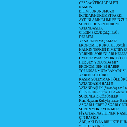
CEZA ve VERGİ ADALETİ
NAMUS
BİLİM SORUNUMUZ!!
İKTİDAR/HÜKÜMET FARKI
AYDINLARIN/ALİMLERİN ZUL
SURİYE DE SON DURUM
VATANDAŞLIK
CILGIN PROJE ÇıLğInLıĞı
DEPREM
YAŞARKEN YAŞAMAK!
EKONOMİK KURUTULUŞ/Cİ
HALKIN TEPKİSİ KİME/NEYE?
YARININ SORUNLARI NELER
ÖYLE YAPMASAYDIK, BÖYLE
HER ŞEY YOLUNDA MI?
EKONOMİDEN Bİ HABER!
TOPLUSAL MUTABAKAT/UZL
YAREN KÜLTÜRÜ
KASIM SÜLEYMANİ, ÖLDÜR
VATANDAŞIN HALİ !!
VATANDAŞLIK (Vatandaş nasıl ol
ÜÇ SORUN (Suriye, D. Akdeniz, 
SORUNLAR, ÇÖZÜMLER
Kent Hayatını Kolaylaştıracak Basi
ASGARİ ÜCRET, ASGARİ GEÇ
SORUN YOK!! YOK MU?!
FİYATLAR NASIL İNER, NASI
ÇİN BASKISI
ABD, AKLIYLA BİRLİKTE HU
!!!EŞİTSİZLİK!!!