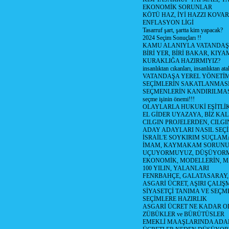
EKONOMİK SORUNLAR
KÖTÜ HAZ, İYİ HAZZI KOVAR?
ENFLASYON LİGİ
Tasarruf şart, şartta kim yapacak?
2024 Seçim Sonuçları !!
KAMU ALANIYLA VATANDAŞ
BİRİ YER, BİRİ BAKAR, KIYA
KURAKLIĞA HAZIRMIYIZ?
insanlıktan cıkanları, insanlıktan ata
VATANDAŞA YEREL YÖNETİ
SEÇİMLERİN SAKATLANMASI
SEÇMENLERİN KANDIRILMAS
seçme işinin önemi!!!
OLAYLARLA HUKUKİ EŞİTLİK 
EL GİDER UYAZAYA, BİZ KAL
CILGIN PROJELERDEN, CILGIN
ADAY ADAYLARI NASIL SEÇİ
İSRAİL'E SOYKIRIM SUÇLAMA
İMAM, KAYMAKAM SORUN
UÇUYORMUYUZ, DÜŞÜYORM
EKONOMİK, MODELLERİN, MA
100 YILIN, YALANLARI
FENRBAHÇE, GALATASARAY,
ASGARİ ÜCRET, AŞIRI ÇALIŞ
SİYASETÇİ TANIMA VE SEÇME
SEÇİMLERE HAZIRLIK
ASGARİ ÜCRET NE KADAR OLM
ZÜBÜKLER ve BÜRÜTÜSLER
EMEKLİ MAAŞLARINDA ADA