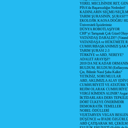
YEREL MECLİSİNDE RET, GEN
PİSA'da Başarısızlığın Nedenleri!
KADINLARIN SEÇME//SEÇİL
TARIM ŞURASININ, ŞURASI!!!
EKOLOJİK KAOSA DOĞRU HI
Üniversiteli İşsizlerimiz
DÜNYA ROBOTLAŞIYOR
CHP’yi Tartışmak Çok Güzel Oluy
VATANDAŞ DARALDI!! (Vatandaş
VATANDAŞA ve HÜKÜMETE R
CUMHURBAŞKANIMIZI ŞAK
TARIM ŞURASI 2-3
TÜRKİYE ve ABD, NEREYE?
ADALET ARAYIŞI!!
2019 DA NE KADAR ORMANIM
BULDUM, BULDUM (Enflasyona 
Çin, Bilimle Nasıl Şaha Kalktı?
YETKİSİZ, SORUMLULAR
ABD, AKLIMIZLA ALAY EDİYO
CUMHURİYETİ VE ATATÜRK’
REJİM OLARAK CUMHURİYE
VERGİ KİMDEN ALINIR? Asgari 
İKTİDARLARA DERS TEPKİLE
DÖRT ÜLKEYE ÖNERİMDİR
DEMOKRATİK TEMELLER
NOBEL ÖDÜLLERİ
VEJETARYEN VEGAN BESLE
DÜŞÜNCE ve İFADE ÖZGÜRL
ABD ÇATIŞARAK MI, ÇEKİLME
EVLİLİK EHLİYETİ (Evlilik de Sor