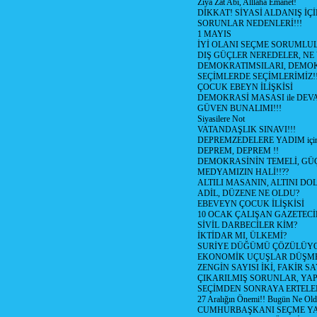
Ziya Zat Abi, Alllaha Emanet!
DİKKAT! SİYASİ ALDANIŞ İÇİ
SORUNLAR NEDENLERİ!!!
1 MAYIS
İYİ OLANI SEÇME SORUMLU
DIŞ GÜÇLER NEREDELER, NE
DEMOKRATIMSILARI, DEMOK
SEÇİMLERDE SEÇİMLERİMİZ!
ÇOCUK EBEYN İLİŞKİSİ
DEMOKRASİ MASASI ile DEV
GÜVEN BUNALIMI!!!
Siyasilere Not
VATANDAŞLIK SINAVI!!!
DEPREMZEDELERE YADIM için
DEPREM, DEPREM !!
DEMOKRASİNİN TEMELİ, GÜÇ
MEDYAMIZIN HALİ!!??
ALTILI MASANIN, ALTINI D
ADİL, DÜZENE NE OLDU?
EBEVEYN ÇOCUK İLİŞKİSİ
10 OCAK ÇALIŞAN GAZETEC
SİVİL DARBECİLER KİM?
İKTİDAR MI, ÜLKEMİ?
SURİYE DÜĞÜMÜ ÇÖZÜLÜY
EKONOMİK UÇUŞLAR DÜŞME
ZENGİN SAYISI İKİ, FAKİR S
ÇIKARILMIŞ SORUNLAR, YA
SEÇİMDEN SONRAYA ERTEL
27 Aralığın Önemi!! Bugün Ne Ol
CUMHURBAŞKANI SEÇME YA