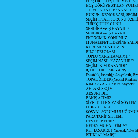
ELEŞTİRİ, ELEŞTİRİLMEZLİK
HOŞ GÖRÜYE ATILAN YUMR
100 YILINDA 1919''A NASIL G
HUKUK, DEMOKRASİ, SEÇİM
SEÇİM İPTALİ SORUNU ÜZER
TÜRKÇÜLÜK GÜNÜ
SENDİKA ve İŞ HAYATI -2
SENDİKA ve İŞ HAYATI
EKONOMİK YÖNÜMÜZ
MUHALEFET LİDERİNE SALD
KURUMLARA GÜVEN
BİLGİ DEPOLARI
TOPLU YARGILAMA MI??
SEÇİM NASIL KAZANILIR??
SEÇİMİ KİM KAZANDI?
İÇERİK ÜRETME YARIŞI
Eşitsizlik, İnsanlığa Sosyolojik, Bi
TOPAL ÖRDEK (Yetkisi Kısılmış 
KİM KAZANDI? Kim Kaybetti?
AHLAKİ SEÇİM
ABSÜRT DİL
BAKIŞ ACIMIZ
SİVRİ DİLLE SİYASİ SÖYLEM!
LİDER KİTABI
SOSYAL SORUMLULUĞUMUZ!
PARA TAKİP SİSTEMİ
DEVLET NEDİR?
NEDEN MUHALİFİM!!??
Kim TASARRUF Yapacak? Devlet m
İSTİKLAL MARŞI