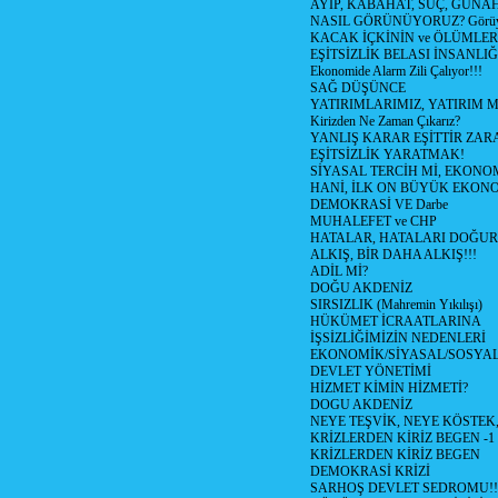
AYIP, KABAHAT, SUÇ, GÜNAH (
NASIL GÖRÜNÜYORUZ? Görüyo
KACAK İÇKİNİN ve ÖLÜMLER
EŞİTSİZLİK BELASI İNSANL
Ekonomide Alarm Zili Çalıyor!!!
SAĞ DÜŞÜNCE
YATIRIMLARIMIZ, YATIRIM M
Kirizden Ne Zaman Çıkarız?
YANLIŞ KARAR EŞİTTİR ZARA
EŞİTSİZLİK YARATMAK!
SİYASAL TERCİH Mİ, EKONO
HANİ, İLK ON BÜYÜK EKON
DEMOKRASİ VE Darbe
MUHALEFET ve CHP
HATALAR, HATALARI DOĞUR
ALKIŞ, BİR DAHA ALKIŞ!!!
ADİL Mİ?
DOĞU AKDENİZ
SIRSIZLIK (Mahremin Yıkılışı)
HÜKÜMET İCRAATLARINA
İŞSİZLİĞİMİZİN NEDENLERİ
EKONOMİK/SİYASAL/SOSYA
DEVLET YÖNETİMİ
HİZMET KİMİN HİZMETİ?
DOGU AKDENİZ
NEYE TEŞVİK, NEYE KÖSTEK
KRİZLERDEN KİRİZ BEGEN -1
KRİZLERDEN KİRİZ BEGEN
DEMOKRASİ KRİZİ
SARHOŞ DEVLET SEDROMU!!