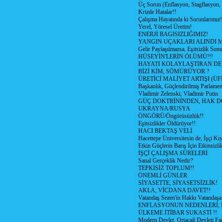
Üç Sorun (Enflasyon, Stagflasyon,
Krizde Hatalar!!
Çalışma Hayatında ki Sorunlarımız!
Yerel, Yöresel Üretim!
ENERJİ BAGISIZLIĞIMIZ!
YANGIN UÇAKLARI ALINDI M
Gelir Paylaşılmazsa, Eşitsizlik Sonu
HÜSEYİN'LERİN ÖLÜMÜ!!!
HAYATI KOLAYLAŞTIRAN D
BİZİ KİM, SÖMÜRÜYOR ?
ÜRETİCİ MALİYET ARTIŞI (ÜF
Başkanlık, Güçlendirilmiş Parlamen
Vladimir Zelenski, Vladimir Putin
GÜÇ DOKTRİNİNDEN, HAK D
UKRAYNA/RUSYA
ÖNGÖRÜ/Öngörüsüzlük!!
Eşitsizlikler Öldürüyor!!
HACI BEKTAŞ VELİ
Hacettepe Üniversitesin de, İşçi Kıy
Etkin Güçlerin Barış İçin Etkinsizlik
İŞÇİ ÇALIŞMA SÜRELERİ
Sanal Gerçeklik Nedir?
TEPKİSİZ TOPLUM!!
ÖNEMLİ GÜNLER
SİYASETTE, SİYASETSİZLİK!
AKLA, VİCDANA DAVET!!
Vatandaş Sezen'in Hakkı Vatandaşa
ENFLASYONUN NEDENLERİ, N
ÜLKEME İTİBAR SUKASTİ !!
Modern Devlet, Ortaçağ Devleti Far