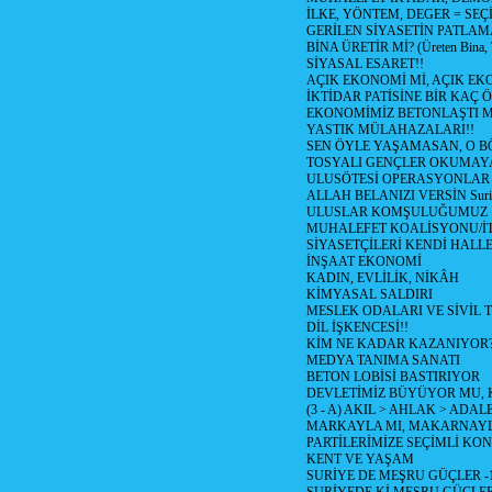
İLKE, YÖNTEM, DEGER = SEÇ
GERİLEN SİYASETİN PATLAM
BİNA ÜRETİR Mİ? (Üreten Bina, 
SİYASAL ESARET!!
AÇIK EKONOMİ Mİ, AÇIK EK
İKTİDAR PATİSİNE BİR KAÇ Ö
EKONOMİMİZ BETONLAŞTI M
YASTIK MÜLAHAZALARI!!
SEN ÖYLE YAŞAMASAN, O B
TOSYALI GENÇLER OKUMAY
ULUSÖTESİ OPERASYONLAR
ALLAH BELANIZI VERSİN Suriy
ULUSLAR KOMŞULUĞUMUZ
MUHALEFET KOALİSYONU/İT
SİYASETÇİLERİ KENDİ HALL
İNŞAAT EKONOMİ
KADIN, EVLİLİK, NİKÂH
KİMYASAL SALDIRI
MESLEK ODALARI VE SİVİL
DİL İŞKENCESİ!!
KİM NE KADAR KAZANIYOR
MEDYA TANIMA SANATI
BETON LOBİSİ BASTIRIYOR
DEVLETİMİZ BÜYÜYOR MU,
(3 - A) AKIL > AHLAK > ADAL
MARKAYLA MI, MAKARNAYLA
PARTİLERİMİZE SEÇİMLİ KO
KENT VE YAŞAM
SURİYE DE MEŞRU GÜÇLER -