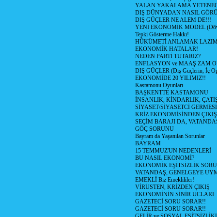
YALAN YAKALAMA YETENEG
DIŞ DÜNYADAN NASIL GÖR
DIŞ GÜÇLER NE ALEM DE!!!
YENİ EKONOMİK MODEL (Dövize
Tepki Gösterme Hakkı!
HÜKÜMETİ ANLAMAK LAZI
EKONOMİK HATALAR!
NEDEN PARTİ TUTARIZ?
ENFLASYON ve MAAŞ ZAM 
DIŞ GÜÇLER (Dış Güçlerin, İç O
EKONOMİDE 20 YILIMIZ!!
Kastamonu Oyunları
BAŞKENTTE KASTAMONU
İNSANLIK, KİNDARLIK, ÇATI
SİYASET/SİYASETCİ GERMESİ
KRİZ EKONOMİSİNDEN ÇIKIŞ
SEÇİM BARAJI DA, VATANDAŞ
GÖÇ SORUNU
Bayram da Yaşanılan Sorunlar
BAYRAM
15 TEMMUZ'UN NEDENLERİ
BU NASIL EKONOMİ?
EKONOMİK EŞİTSİZLİK SOR
VATANDAŞ, GENELGEYE UY
EMEKLİ Biz Emeklililer!
VİRÜSTEN, KRİZDEN ÇIKIŞ
EKONOMİNİN SİNİR UCLARI
GAZETECİ SORU SORAR!!
GAZETECİ SORU SORAR!!
GELİR ve SOSYAL EŞİTSİZLİK