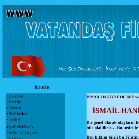
İÇERİK
::
Anasayfa
İSMAİL HANİYYE ÖLÜMÜ v
::
Haberler
::
Yazarlar
İSMAİL HAN
::
Sesli Makale
::
TARIM
Biz genel olarak olayların 
::
ÇEVRE/DOGA
bile olabiliriz… Bu nedenle
::
KENT ve YAŞAM
Ben bildim bileli bu Filist