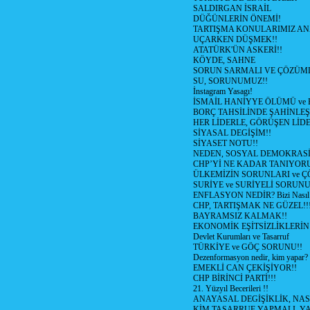
SALDIRGAN İSRAİL
DÜĞÜNLERİN ÖNEMİ!
TARTIŞMA KONULARIMIZ AN
UÇARKEN DÜŞMEK!!
ATATÜRK'ÜN ASKERİ!!
KÖYDE, SAHNE
SORUN SARMALI VE ÇÖZÜML
SU, SORUNUMUZ!!
İnstagram Yasagı!
İSMAİL HANİYYE ÖLÜMÜ ve
BORÇ TAHSİLİNDE ŞAHİNLEŞ
HER LİDERLE, GÖRÜŞEN LİDE
SİYASAL DEGİŞİM!!
SİYASET NOTU!!
NEDEN, SOSYAL DEMOKRASİ
CHP’Yİ NE KADAR TANIYOR
ÜLKEMİZİN SORUNLARI ve 
SURİYE ve SURİYELİ SORUN
ENFLASYON NEDİR? Bizi Nasıl E
CHP, TARTIŞMAK NE GÜZEL!!
BAYRAMSIZ KALMAK!!
EKONOMİK EŞİTSİZLİKLERİN
Devlet Kurumları ve Tasarruf
TÜRKİYE ve GÖÇ SORUNU!!
Dezenformasyon nedir, kim yapar?
EMEKLİ CAN ÇEKİŞİYOR!!
CHP BİRİNCİ PARTİ!!!
21. Yüzyıl Becerileri !!
ANAYASAL DEGİŞİKLİK, NAS
KİM TASARRUF YAPMALI, YA