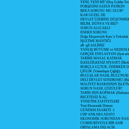
YENİ, YENİ Mİ? (Hoş Geldin Yeni
PORŞESİNİ SATAN PATRON
BEKA SORUNU MU OLUR?
KAR GÜZEL DE
DEVLET ÜZERİNE DÜŞÜNME
BİLİM, DÜNYA VE BİZ!!
SORUN ALGI AKLI
ENERJİ SORUNU
Doğu Ekspresiyle Kars’a Yolculuk
İŞLETME MANTIĞI
aR -gE hALİMİZ
YANLIŞ BÜYÜME ve NEDENLE
GERÇEK ENFLASYON (fiyat artış
TARİHE MASAL KATMAK
İLKELİ/İLKESİZ SİYASET (İlkeli/
BORÇLA UÇTUK, ÖDERKEN D
ÇIĞLIK (Vatandaşın Çığlığı)
BULUŞLAR NASIL BULUNUR
DELİ DEVLET SENDROMU (Büyük
MALİYET BASKISININ İŞLE
SORUN NASIL ÇÖZÜLÜR?
TARİH DEN KOPMAK (Hafızasız
RECETESİZ İLAÇ
YÖNETİM ZAFİYETLERİ
Yeni Ekonomik Dönem
GÜNDEM ESARETİ -1
CHP ANKARA ADAYI
EKONOMİK SORUNDAN NASIL
CUMHURİYETLE BİR ASIR
ORTALAMA DIŞ ACIK