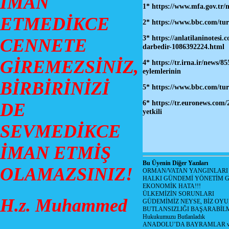
İMAN
1*
https://www.mfa.gov.tr/n
ETMEDİKCE
2* https://www.bbc.com/tur
3*
https://anlatilaninotesi
CENNETE
darbedir-1086392224.html
GİREMEZSİNİZ,
4*
https://tr.irna.ir/new
eylemlerinin
BİRBİRİNİZİ
5*
https://www.bbc.com/tur
6*
https://tr.euronews.com/
DE
yetkili
SEVMEDİKCE
İMAN ETMİŞ
Bu Üyenin Diğer Yazıları
OLAMAZSINIZ!
ORMAN/VATAN YANGINLARI !
HALKI GÜNDEMİ YÖNETİM G
EKONOMİK HATA!!!
ÜLKEMİZİN SORUNLARI
H.z. Muhammed
GÜDEMİMİZ NEYSE, BİZ OYU
BUTLANSIZLIĞI BAŞARABİLM
Hukukumuzu Butlanladık
ANADOLU’DA BAYRAMLAR ve