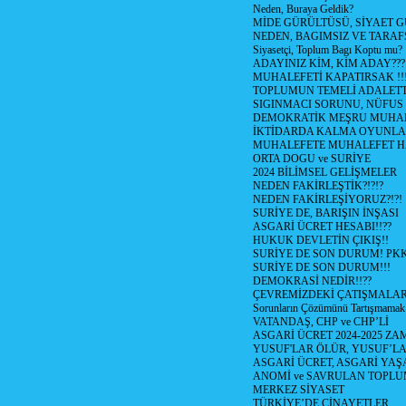
Neden, Buraya Geldik?
MİDE GÜRÜLTÜSÜ, SİYAET 
NEDEN, BAGIMSIZ VE TARAF
Siyasetçi, Toplum Bagı Koptu mu?
ADAYINIZ KİM, KİM ADAY???
MUHALEFETİ KAPATIRSAK !!
TOPLUMUN TEMELİ ADALETTİ
SIGINMACI SORUNU, NÜFUS
DEMOKRATİK MEŞRU MUHAL
İKTİDARDA KALMA OYUNLA
MUHALEFETE MUHALEFET H
ORTA DOGU ve SURİYE
2024 BİLİMSEL GELİŞMELER
NEDEN FAKİRLEŞTİK?!?!?
NEDEN FAKİRLEŞİYORUZ?!?!
SURİYE DE, BARIŞIN İNŞASI
ASGARİ ÜCRET HESABI!!??
HUKUK DEVLETİN ÇIKIŞ!!
SURİYE DE SON DURUM! PK
SURİYE DE SON DURUM!!!
DEMOKRASİ NEDİR!!??
ÇEVREMİZDEKİ ÇATIŞMALAR (S
Sorunların Çözümünü Tartışmamak
VATANDAŞ, CHP ve CHP’Lİ
ASGARİ ÜCRET 2024-2025 Z
YUSUF'LAR ÖLÜR, YUSUF’LA
ASGARİ ÜCRET, ASGARİ YAŞ
ANOMİ ve SAVRULAN TOPLU
MERKEZ SİYASET
TÜRKİYE’DE CİNAYETLER