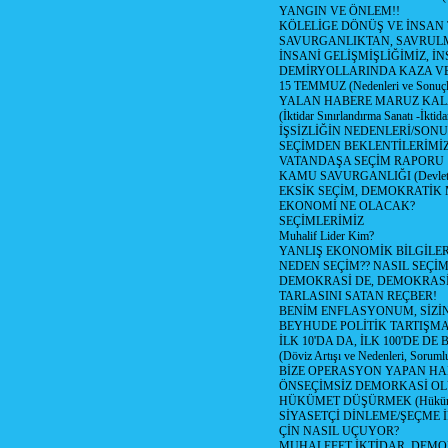
YANGIN VE ÖNLEM!!
KÖLELİGE DÖNÜŞ VE İNSAN 
SAVURGANLIKTAN, SAVRULM
İNSANİ GELİŞMİŞLİĞİMİZ, İ
DEMİRYOLLARINDA KAZA V
15 TEMMUZ (Nedenleri ve Sonuçl
YALAN HABERE MARUZ KA
(İktidar Sınırlandırma Sanatı -İktida
İŞSİZLİĞİN NEDENLERİ/SON
SEÇİMDEN BEKLENTİLERİMİZ
VATANDAŞA SEÇİM RAPORU
KAMU SAVURGANLIĞI (Devlet n
EKSİK SEÇİM, DEMOKRATİK 
EKONOMİ NE OLACAK?
SEÇİMLERİMİZ
Muhalif Lider Kim?
YANLIŞ EKONOMİK BİLGİLE
NEDEN SEÇİM?? NASIL SEÇİM
DEMOKRASİ DE, DEMOKRASİ
TARLASINI SATAN REÇBER!
BENİM ENFLASYONUM, SİZ
BEYHUDE POLİTİK TARTIŞMA
İLK 10'DA DA, İLK 100'DE D
(Döviz Artışı ve Nedenleri, Sorumlu
BİZE OPERASYON YAPAN HA
ÖNSEÇİMSİZ DEMORKASİ OL
HÜKÜMET DÜŞÜRMEK (Hükümet
SİYASETÇİ DİNLEME/ŞEÇME 
ÇİN NASIL UÇUYOR?
MUHALEFET İKTİDAR, DEMO