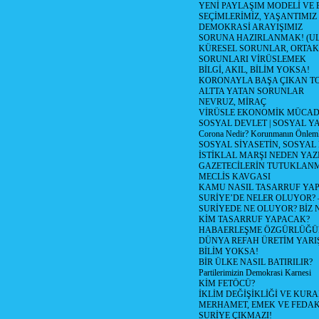
YENİ PAYLAŞIM MODELİ VE
SEÇİMLERİMİZ, YAŞANTIMIZ
DEMOKRASİ ARAYIŞIMIZ
SORUNA HAZIRLANMAK! (U
KÜRESEL SORUNLAR, ORTAK
SORUNLARI VİRÜSLEMEK
BİLGİ, AKIL, BİLİM YOKSA!
KORONAYLA BAŞA ÇIKAN TO
ALTTA YATAN SORUNLAR
NEVRUZ, MİRAÇ
VİRÜSLE EKONOMİK MÜCAD
SOSYAL DEVLET | SOSYAL Y
Corona Nedir? Korunmanın Önlemle
SOSYAL SİYASETİN, SOSYAL
İSTİKLAL MARŞI NEDEN YAZI
GAZETECİLERİN TUTUKLAN
MECLİS KAVGASI
KAMU NASIL TASARRUF YAP
SURİYE’DE NELER OLUYOR? – 1
SURİYEDE NE OLUYOR? BİZ 
KİM TASARRUF YAPACAK?
HABAERLEŞME ÖZGÜRLÜĞÜN
DÜNYA REFAH ÜRETİM YARIŞ
BİLİM YOKSA!
BİR ÜLKE NASIL BATIRILIR?
Partilerimizin Demokrasi Karnesi
KİM FETÖCÜ?
İKLİM DEĞİŞİKLİĞİ VE KURA
MERHAMET, EMEK VE FEDA
SURİYE ÇIKMAZI!