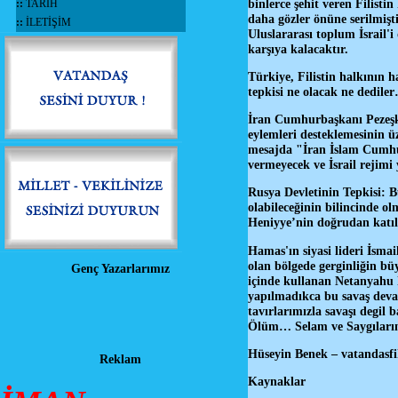
binlerce şehit veren Filist
::
TARİH
daha gözler önüne serilmişt
::
İLETİŞİM
Uluslararası toplum İsrail'
karşıya kalacaktır.
Türkiye, Filistin halkının 
tepkisi ne olacak ne dedile
İran Cumhurbaşkanı Pezeşkiy
eylemleri desteklemesinin üz
mesajda "İran İslam Cumhur
vermeyecek ve İsrail rejimi 
Rusya Devletinin Tepkisi: Bu
olabileceğinin bilincinde ol
Heniyye’nin doğrudan katıl
Hamas'ın siyasi lideri İsma
olan bölgede gerginliğin bü
Genç Yazarlarımız
içinde kullanan Netanyahu h
yapılmadıkca bu savaş devam
tavırlarımızla savaşı degil 
Ölüm… Selam ve Saygılarım
Hüseyin Benek – vatandasfi
Reklam
Kaynaklar