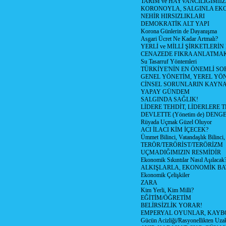
TARIM ve HAYVANCILIĞIMII
KORONOYLA, SALGINLA EK
NEHİR HIRSIZLIKLARI
DEMOKRATİK ALT YAPI
Korona Günlerin de Dayanışma
Asgari Ücret Ne Kadar Artmalı?
YERLİ ve MİLLİ ŞİRKETLERİ
CENAZEDE FIKRA ANLATMA
Su Tasarruf Yöntemleri
TÜRKİYE'NİN EN ÖNEMLİ SO
GENEL YÖNETİM, YEREL YÖ
CİNSEL SORUNLARIN KAYN
YAPAY GÜNDEM
SALGINDA SAĞLIK!
LİDERE TEHDİT, LİDERLERE 
DEVLETTE (Yönetim de) DENGE
Rüyada Uçmak Güzel Oluyor
ACI İLACI KİM İÇECEK?
Ümmet Bilinci, Vatandaşlık Bilinci, 
TERÖR/TERÖRİST/TERÖRİZM
UÇMADIĞIMIZIN RESMİDİR
Ekonomik Sıkıntılar Nasıl Aşılacak
ALKIŞLARLA, EKONOMİK BAT
Ekonomik Çelişkiler
ZARA
Kim Yerli, Kim Milli?
EĞİTİM/ÖĞRETİM
BELİRSİZLİK YORAR!
EMPERYAL OYUNLAR, KAYB
Gücün Acizliği/Rasyonellikten Uzak