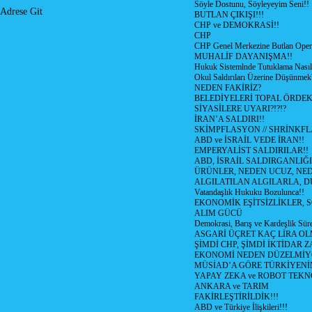
Söyle Dostunu, Söyleyeyim Seni!!
Adrese Git
BUTLAN ÇIKIŞI!!!
CHP ve DEMOKRASİ!!
CHP
CHP Genel Merkezine Butlan Oper
MUHALİF DAYANIŞMA!!
Hukuk Sistemlnde Tutuklama Nasıl
Okul Saldırıları Üzerine Düşünmek
NEDEN FAKİRİZ?
BELEDİYELERİ TOPAL ÖRDE
SİYASİLERE UYARI?!?!?
İRAN’A SALDIRI!!
SKİMPFLASYON // SHRİNKF
ABD ve İSRAİL VEDE İRAN!!
EMPERYALİST SALDIRILAR!!
ABD, İSRAİL SALDIRGANLIĞI
ÜRÜNLER, NEDEN UCUZ, NED
ALGILATILAN ALGILARLA, D
Vatandaşlık Hukuku Bozulunca!!
EKONOMİK EŞİTSİZLİKLER, 
ALIM GÜCÜ
Demokrasi, Barış ve Kardeşlik Süre
ASGARİ ÜÇRET KAÇ LİRA OL
ŞİMDİ CHP, ŞİMDİ İKTİDAR Z
EKONOMİ NEDEN DÜZELMİY
MÜSİAD’A GÖRE TÜRKİYENİ
YAPAY ZEKA ve ROBOT TEKN
ANKARA ve TARIM
FAKİRLEŞTİRİLDİK!!!
ABD ve Türkiye İlişkileri!!!