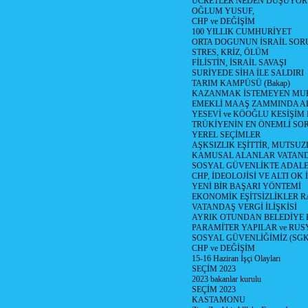
ÜCRETLER NEDEN DÜŞÜYOR
OĞLUM YUSUF,
CHP ve DEĞİŞİM
100 YILLIK CUMHURİYET
ORTA DOGUNUN İSRAİL SO
STRES, KRİZ, ÖLÜM
FİLİSTİN, İSRAİL SAVAŞI
SURİYEDE SİHA İLE SALDIRI
TARIM KAMPÜSÜ (Bakap)
KAZANMAK İSTEMEYEN MU
EMEKLİ MAAŞ ZAMMINDA A
YESEVİ ve KÖOĞLU KESİŞİM
TRÜKİYENİN EN ÖNEMLİ SO
YEREL SEÇİMLER
AŞKSIZLIK EŞİTTİR, MUTSUZ
KAMUSAL ALANLAR VATAND
SOSYAL GÜVENLİKTE ADALE
CHP, İDEOLOJİSİ VE ALTI OK 
YENİ BİR BAŞARI YÖNTEMİ
EKONOMİK EŞİTSİZLİKLER 
VATANDAŞ VERGİ İLİŞKİSİ
AYRIK OTUNDAN BELEDİYE
PARAMİTER YAPILAR ve RUS
SOSYAL GÜVENLİĞİMİZ (SGK
CHP ve DEĞİŞİM
15-16 Haziran İşçi Olayları
SEÇİM 2023
2023 bakanlar kurulu
SEÇİM 2023
KASTAMONU