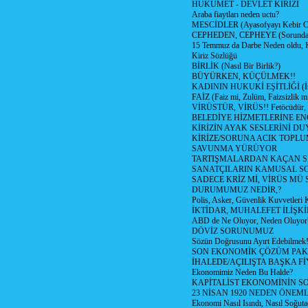
HÜKÜMET - DEVLET KİRİZİ
Araba fiaytları neden uctu?
MESCİDLER (Ayasofyayı Kebir C
CEPHEDEN, CEPHEYE (Sorundan
15 Temmuz da Darbe Neden oldu, 
Kiriz Sözlüğü
BİRLİK (Nasıl Bir Birlik?)
BÜYÜRKEN, KÜÇÜLMEK!!
KADININ HUKUKİ EŞİTLİĞİ (İsta
FAİZ (Faiz mi, Zulüm, Faizsizlik m
VİRÜSTÜR, VİRÜS!! Fetöcüdür, 
BELEDİYE HİZMETLERİNE E
KİRİZİN AYAK SESLERİNİ D
KİRİZE/SORUNA ACIK TOPL
SAVUNMA YÜRÜYOR
TARTIŞMALARDAN KAÇAN Sİ
SANATÇILARIN KAMUSAL S
SADECE KRİZ Mİ, VİRÜS MÜ
DURUMUMUZ NEDİR,?
Polis, Asker, Güvenlik Kuvvetleri 
İKTİDAR, MUHALEFET İLİŞKİ
ABD de Ne Oluyor, Neden Oluyor
DÖVİZ SORUNUMUZ
Sözün Doğrusunu Ayırt Edebilmek
SON EKONOMİK ÇÖZÜM PAK
İHALEDE/AÇILIŞTA BAŞKA F
Ekonomimiz Neden Bu Halde?
KAPİTALİST EKONOMİNİN S
23 NİSAN 1920 NEDEN ÖNEML
Ekonomi Nasıl Isındı, Nasıl Soğuta