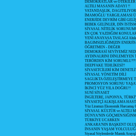
DEMOKRATLAR ve ÖTEKİLER
ALTILI MASANIN ADAYI !!
VATANDAŞLIK, DAGITILIYOR
İMAMOĞLU YARGILAMASI Ü
ENERJİDE DEVRİM GİBİ GEL
BEBEK GELİNLER, DİN İSTİS
SİYASAL NİTELİK SORUNUM
EN ÇOK YAZDIĞIM KONULA
YENİ ANAYASA TASLAGI Altılı
BAGIMSIZLIĞIMIZIN ENERJİS
ÖĞRETMEN - DEĞER
DEMOKRASİ SEVİYEMİZ NED
AYDINALRINI DİNLEMEYEN
TERÖRDEN KİM SORUMLU??!
DEEPFAKE TEHLİKESİ!!
SİYASETCİLERİ KİM DENETL
SİYASAL YÖNETİM DİLİ
SAGLIKTA ÖZELEŞTİRMEYE T
PROMOSYON SORUNU YAŞA
İKİNCİ YÜZ YILA DOĞRU!!
SUNİ SİYASET
İNGİLTERE, JAPONYA, TÜRK
SİYASETÇİ ALKIŞLAMA HAST
Yüz Liramızı Ekonomik Harcamış 
SİYASAL KÜLTÜR ve ALTILI 
DÜNYA'NIN GÖÇMEN/SIĞIN
TÜRKİYE UCARKEN
ANKARA'NIN BAŞKENT OLU
İNSANIN YAŞAM YOLCULU
Siyasal Söylemlerde Mantık Arayışl