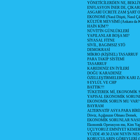
YÖNETİCİLERDEN NE, BEKLİ
ENFLASYON İNER DE, ÇIKA
ASGARİ ÜCRETE ZAM ŞART O
EKONOMİ (Nasıl Düştü, Nasıl Çı
KÜLTÜR MEVSİMİ (Ankara da Kül
HAİN KİM??
NÜVİT'İN GÜNLÜKLERİ
YAPILANLAR BOŞA MI?
SİYASAL FİTNE
SİVİL, BAGIMSIZ STÖ
DEMOKRASİ
MİKRO (KİŞİSEL) TASARRUF
PARA TAKİP SİSTEMİ
TASARRUF
KAREDENİZ EN İYİLERİ
DOĞU KARADENİZ
ÖZELLEŞTİRMELERİN KARI Z
9 EYLÜL VE CHP
BATTIK!!!
TÜKETEREK Mİ, EKONOMİK 
YAPISAL EKONOMİK SORUN
EKONOMİK SORUN MU VAR?
BAYRAM
ALTERNATİF ASYA PARA BİRİ
Döviz, Açığınızın Olması Demek,
EKONOMİK SORUNLAR NASIL
Ekonomik Operasyon mu, Kim Yap
UÇUYORUZ EMNİYET KEMERİN
YÜZDE 49.50 ZAM NEYİN NES
KORUCULARIN GÖREVLERİ (Polis