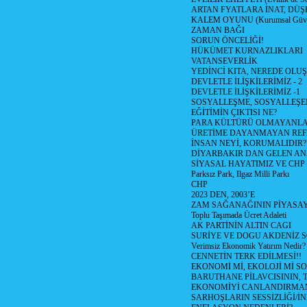
ARTAN FYATLARA İNAT, DÜ
KALEM OYUNU (Kurumsal Güvenil
ZAMAN BAĞI
SORUN ÖNCELİĞİ!
HÜKÜMET KURNAZLIKLARI
VATANSEVERLİK
YEDİNCİ KITA, NEREDE OLU
DEVLETLE İLİŞKİLERİMİZ - 2
DEVLETLE İLİŞKİLERİMİZ -1
SOSYALLEŞME, SOSYALLEŞ
EĞİTİMİN ÇIKTISI NE?
PARA KÜLTÜRÜ OLMAYANLA
ÜRETİME DAYANMAYAN REF
İNSAN NEYİ, KORUMALIDIR?
DİYARBAKIR DAN GELEN AN
SİYASAL HAYATIMIZ VE CHP
Parksız Park, Ilgaz Milli Parkı
CHP
2023 DEN, 2003’E
ZAM SAĞANAĞININ PİYASAY
Toplu Taşımada Ücret Adaleti
AK PARTİNİN ALTIN CAGI
SURİYE VE DOGU AKDENİZ 
Verimsiz Ekonomik Yatırım Nedir?
CENNETİN TERK EDİLMESİ!!
EKONOMİ Mİ, EKOLOJİ Mİ 
BARUTHANE PİLAVCISININ, 
EKONOMİYİ CANLANDIRMANI
SARHOŞLARIN SESSİZLİĞİ/İNİ