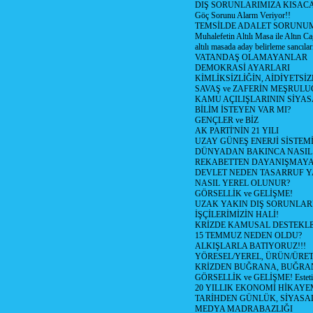
DIŞ SORUNLARIMIZA KISACA
Göç Sorunu Alarm Veriyor!!
TEMSİLDE ADALET SORUNUM
Muhalefetin Altılı Masa ile Altın Ca
altılı masada aday belirleme sancılar
VATANDAŞ OLAMAYANLAR
DEMOKRASİ AYARLARI
KİMLİKSİZLİĞİN, AİDİYETSİ
SAVAŞ ve ZAFERİN MEŞRUL
KAMU AÇILIŞLARININ SİYAS
BİLİM İSTEYEN VAR MI?
GENÇLER ve BİZ
AK PARTİ'NİN 21 YILI
UZAY GÜNEŞ ENERJİ SİSTEM
DÜNYADAN BAKINCA NASI
REKABETTEN DAYANIŞMAY
DEVLET NEDEN TASARRUF 
NASIL YEREL OLUNUR?
GÖRSELLİK ve GELİŞME!
UZAK YAKIN DIŞ SORUNLAR
İŞÇİLERİMİZİN HALİ!
KRİZDE KAMUSAL DESTEKL
15 TEMMUZ NEDEN OLDU?
ALKIŞLARLA BATIYORUZ!!!
YÖRESEL/YEREL, ÜRÜN/ÜRE
KRİZDEN BUĞRANA, BUĞRA
GÖRSELLİK ve GELİŞME! Estetik m
20 YILLIK EKONOMİ HİKAYEM
TARİHDEN GÜNLÜK, SİYASA
MEDYA MADRABAZLIĞI