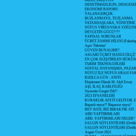
MİLLİ, EREZYON
DENETİMSİZLİGİN, DENGESİZ
EKONOMİ RAPORU
YALAN/GERÇEK
BUZLANMAYA, TUZLANMA
VATANDAŞLARA, YÖNETİME
NÜFUS VİRÜS/VAKA YOĞUN
DEVLETİN GÜCÜ!!??
YAPISAL SORUNLAR
ÜCRET ZAMMI HİLESİ (Fakirle
Aşırı Tüketim!
GÜVEN BUNALIMI!!
ASGARİ ÜÇRET HANGİ ÖLÇÜ
EN ÇOK ELEŞTİRİLEN HÜKÜ
TARIM TEKNOLOJİLERİ
SOSYAL DAYANIŞMA, PAZAR
NÜFUZ İLE NÜFUS ARASI FA
KIZILCA GÜN - ANITI
Eleştirmen Olarak M. Akif Ersoy
AŞI, İLAÇ KARLITLIĞI
Siyasetin Gergin Dili!!
2023 EFSANELERİ
KURAKLIK AFETİ GELİYOR, 
Başarılı mıyız?! Başarısız mıyız?
HEY BATI, BİZ BIRAKTIK ATI
ABD YAPTIRIMLARI
ABD, YAPTIRIMLARI NELER?
SALGIN SÖYLENTİLERİ (Dediko
SALGIN SÖYLENTİLERİ (Dediko
Asgari Ücret 2021