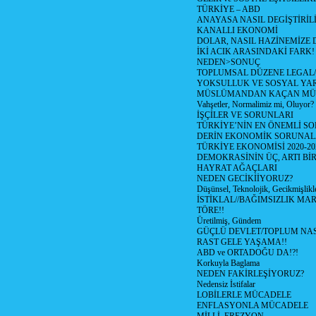
TÜRKİYE – ABD
ANAYASA NASIL DEGİŞTİRİL
KANALLI EKONOMİ
DOLAR, NASIL HAZİNEMİZE D
İKİ ACIK ARASINDAKİ FARK!
NEDEN>SONUÇ
TOPLUMSAL DÜZENE LEGAL/
YOKSULLUK VE SOSYAL Y
MÜSLÜMANDAN KAÇAN MÜ
Vahşetler, Normalimiz mi, Oluyor?
İŞÇİLER VE SORUNLARI
TÜRKİYE’NİN EN ÖNEMLİ SO
DERİN EKONOMİK SORUNA
TÜRKİYE EKONOMİSİ 2020-20
DEMOKRASİNİN ÜÇ, ARTI Bİ
HAYRAT AĞAÇLARI
NEDEN GECİKİİYORUZ?
Düşünsel, Teknolojik, Gecikmişlikle
İSTİKLAL//BAĞIMSIZLIK MAR
TÖRE!!
Üretilmiş, Gündem
GÜÇLÜ DEVLET/TOPLUM NAS
RAST GELE YAŞAMA!!
ABD ve ORTADOĞU DA!?!
Korkuyla Baglama
NEDEN FAKİRLEŞİYORUZ?
Nedensiz İstifalar
LOBİLERLE MÜCADELE
ENFLASYONLA MÜCADELE