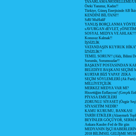
TASARLAMA/MODELLEME/Ü
Öteki Yanımız, Kadın!!
Türkiye, Güneş Enerjisinde AB İkin
KENDİNİ BİL/TANI!!
SıRf MuHaliF
YANLIŞ BORÇLANMA YÖNTEM
sAVURGAN dEVLET, yÖNETİM
SOSYAL MEDYA VE AHLAK!!!
Konusuz Kalmak!!
İŞSİZLİK
VATANDAŞIN KUYRUK HİKA
İZSİZLİK!!
TEMEL SORUN!! (Aklı, Bilimi Dı
Sorumlu, Sorumsuzlar!!
BAŞKENT POSTASINDAN K
BELEDİYE BAŞKANI SEÇİMİ 
KURTAR BİZİ YAPAY ZEKA
SEÇİM SÖYLEMLERİ (Ak Parti)
MİLLİYETÇİLİK
MERKEZ MEDYA VAR MI?
Hissettiğim Enflasyon! (Gerçek En
PİYASA EMİCİLERİ
ZORUNLU SİYASET (Özgür Seç
SİYASETİM NEDİR?
KAMU KURUMU, BANKASI
TARİH ETKİLER (Alzaymırlı Topl
BEYİNLER GÖÇÜYOR, SERM
Ankara Kasder-Fed de Bir gün
MEDYANIN İŞÇİ HABERLERİ
2018 BİLİMSEL GELİŞME MU