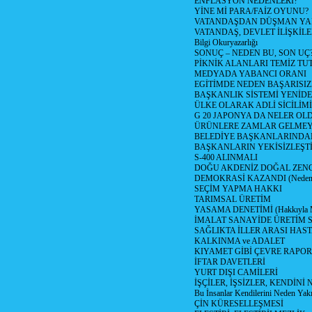
ENFLASYON NEDENLERİ?
YİNE Mİ PARA/FAİZ OYUNU?
VATANDAŞDAN DÜŞMAN Y
VATANDAŞ, DEVLET İLİŞKİLE
Bilgi Okuryazarlığı
SONUÇ – NEDEN BU, SON UÇ
PİKNİK ALANLARI TEMİZ TU
MEDYADA YABANCI ORANI
EGİTİMDE NEDEN BAŞARISIZ
BAŞKANLIK SİSTEMİ YENİDE
ÜLKE OLARAK ADLİ SİCİLİM
G 20 JAPONYA DA NELER OLDU? 
ÜRÜNLERE ZAMLAR GELMEYE B
BELEDİYE BAŞKANLARINDAN
BAŞKANLARIN YEKİSİZLEŞTİ
S-400 ALINMALI
DOĞU AKDENİZ DOĞAL ZENG
DEMOKRASİ KAZANDI (Neden D
SEÇİM YAPMA HAKKI
TARIMSAL ÜRETİM
YASAMA DENETİMİ (Hakkıyla Me
İMALAT SANAYİDE ÜRETİM
SAĞLIKTA İLLER ARASI HAS
KALKINMA ve ADALET
KIYAMET GİBİ ÇEVRE RAPO
İFTAR DAVETLERİ
YURT DIŞI CAMİLERİ
İŞÇİLER, İŞSİZLER, KENDİN
Bu İnsanlar Kendilerini Neden Yak
ÇİN KÜRESELLEŞMESİ