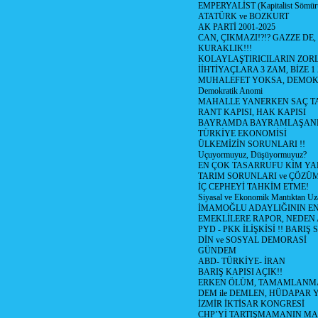
EMPERYALİST (Kapitalist Sömü
ATATÜRK ve BOZKURT
AK PARTİ 2001-2025
CAN, ÇIKMAZI!?!? GAZZE DE,
KURAKLIK!!!
KOLAYLAŞTIRICILARIN ZORL
İİHTİYAÇLARA 3 ZAM, BİZE 1
MUHALEFET YOKSA, DEMOK
Demokratik Anomi
MAHALLE YANERKEN SAÇ T
RANT KAPISI, HAK KAPISI
BAYRAMDA BAYRAMLAŞAN
TÜRKİYE EKONOMİSİ
ÜLKEMİZİN SORUNLARI !!
Uçuyormuyuz, Düşüyormuyuz?
EN ÇOK TASARRUFU KİM YA
TARIM SORUNLARI ve ÇÖZÜ
İÇ CEPHEYİ TAHKİM ETME!
Siyasal ve Ekonomik Mantıktan Uz
İMAMOĞLU ADAYLIĞININ EN
EMEKLİLERE RAPOR, NEDEN
PYD - PKK İLİŞKİSİ !! BARIŞ 
DİN ve SOSYAL DEMORASİ
GÜNDEM
ABD- TÜRKİYE- İRAN
BARIŞ KAPISI AÇIK!!
ERKEN ÖLÜM, TAMAMLANMA
DEM ile DEMLEN, HÜDAPAR
İZMİR İKTİSAR KONGRESİ
CHP’Yİ TARTIŞMAMANIN MAL