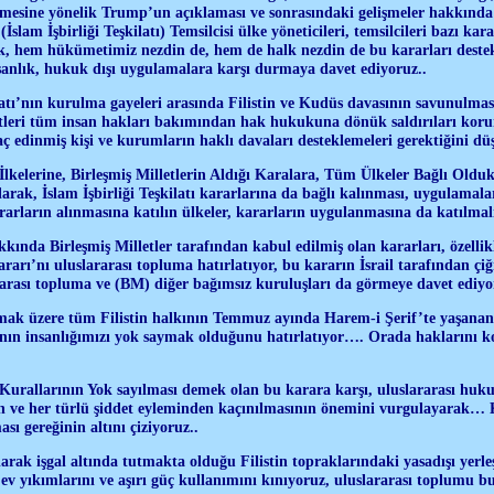
lmesine yönelik Trump’un açıklaması ve sonrasındaki gelişmeler hakkında 
slam İşbirliği Teşkilatı) Temsilcisi ülke yöneticileri, temsilcileri bazı ka
, hem hükümetimiz nezdin de, hem de halk nezdin de bu kararları deste
sanlık, hukuk dışı uygulamalara karşı durmaya davet ediyoruz..
ilatı’nın kurulma gayeleri arasında Filistin ve Kudüs davasının savunulma
leri tüm insan hakları bakımından hak hukukuna dönük saldırıları kor
 edinmiş kişi ve kurumların haklı davaları desteklemeleri gerektiğini 
İlkelerine, Birleşmiş Milletlerin Aldığı Karalara, Tüm Ülkeler Bağlı Old
olarak, İslam İşbirliği Teşkilatı kararlarına da bağlı kalınması, uygulamal
rların alınmasına katılın ülkeler, kararların uygulanmasına da katılma
kında Birleşmiş Milletler tarafından kabul edilmiş olan kararları, özellikl
arı’nı uluslararası topluma hatırlatıyor, bu kararın İsrail tarafından çiğn
rası topluma ve (BM) diğer bağımsız kuruluşları da görmeye davet ediy
mak üzere tüm Filistin halkının Temmuz ayında Harem-i Şerif’te yaşanan
 insanlığımızı yok saymak olduğunu hatırlatıyor…. Orada haklarını ko
Kurallarının Yok sayılması demek olan bu karara karşı, uluslararası huk
n ve her türlü şiddet eyleminden kaçınılmasının önemini vurgulayarak
 gereğinin altını çiziyoruz..
arak işgal altında tutmakta olduğu Filistin topraklarındaki yasadışı yerleş
ev yıkımlarını ve aşırı güç kullanımını kınıyoruz, uluslararası toplumu b