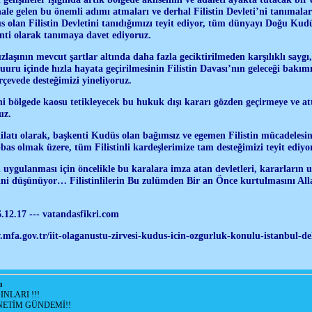
le gelen bu önemli adımı atmaları ve derhal Filistin Devleti’ni tanımala
olan Filistin Devletini tanıdığımızı teyit ediyor, tüm dünyayı Doğu Kudüs
enti olarak tanımaya davet ediyoruz.
ı uzlaşının mevcut şartlar altında daha fazla geciktirilmeden karşılıklı sayg
 şuuru içinde hızla hayata geçirilmesinin Filistin Davası’nın geleceği bak
rçevede desteğimizi yineliyoruz.
 bölgede kaosu tetikleyecek bu hukuk dışı kararı gözden geçirmeye ve attı
uz.
şkilatı olarak, başkenti Kudüs olan bağımsız ve egemen Filistin mücadelesin
 olmak üzere, tüm Filistinli kardeşlerimize tam desteğimizi teyit ediyo
 uygulanması için öncelikle bu karalara imza atan devletleri, kararların 
ini düşünüyor… Filistinlilerin Bu zulümden Bir an Önce kurtulmasını A
.12.17 --- vatandasfikri.com
mfa.gov.tr/iit-olaganustu-zirvesi-kudus-icin-ozgurluk-konulu-istanbul-d
ı
NLARI !!!
ETİM GÜNDEMİ!!