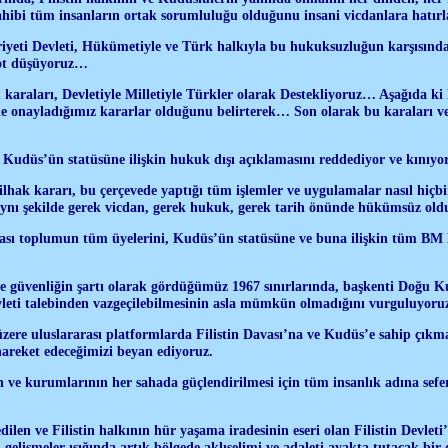
ahibi tüm insanların ortak sorumluluğu olduğunu insani vicdanlara hatır
yeti Devleti, Hükümetiyle ve Türk halkıyla bu hukuksuzluğun karşısınd
not düşüyoruz…
 karaları, Devletiyle Milletiyle Türkler olarak Destekliyoruz… Aşağıda ki
de onayladığımız kararlar olduğunu belirterek… Son olarak bu karaları ve
Kudüs’ün statüsüne ilişkin hukuk dışı açıklamasını reddediyor ve kınıyo
 ilhak kararı, bu çerçevede yaptığı tüm işlemler ve uygulamalar nasıl hiç
ynı şekilde gerek vicdan, gerek hukuk, gerek tarih önünde hükümsüz old
ası toplumun tüm üyelerini, Kudüs’ün statüsüne ve buna ilişkin tüm BM
ve güvenliğin şartı olarak gördüğümüz 1967 sınırlarında, başkenti Doğu K
vleti talebinden vazgeçilebilmesinin asla mümkün olmadığını vurguluyoru
ere uluslararası platformlarda Filistin Davası’na ve Kudüs’e sahip çıkmak
areket edeceğimizi beyan ediyoruz.
nin ve kurumlarının her sahada güçlendirilmesi için tüm insanlık adına sefe
edilen ve Filistin halkının hür yaşama iradesinin eseri olan Filistin Devle
 gelişmeler ışığında artık bölgede aklıselimi ve adaleti ayakta tutacak bir