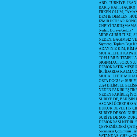
ABD- TÜRKİYE- İRAN
BARIŞ KAPISI AÇIK!!
ERKEN ÖLÜM, TAMAM
DEM ile DEMLEN, H
İZMİR İKTİSAR KONG
CHP’Yİ TARTIŞMAMAN
Neden, Buraya Geldik?
MİDE GÜRÜLTÜSÜ, S
NEDEN, BAGIMSIZ VE
Siyasetçi, Toplum Bagı K
ADAYINIZ KİM, KİM 
MUHALEFETİ KAPATIR
TOPLUMUN TEMELİ AD
SIGINMACI SORUNU,
DEMOKRATİK MEŞRU 
İKTİDARDA KALMA 
MUHALEFETE MUHAL
ORTA DOGU ve SURİY
2024 BİLİMSEL GELİ
NEDEN FAKİRLEŞTİK?!
NEDEN FAKİRLEŞİYOR
SURİYE DE, BARIŞIN 
ASGARİ ÜCRET HESAB
HUKUK DEVLETİN ÇIK
SURİYE DE SON DUR
SURİYE DE SON DURU
DEMOKRASİ NEDİR!!?
ÇEVREMİZDEKİ ÇATIŞM
Sorunların Çözümünü Tar
VATANDAŞ, CHP ve CH