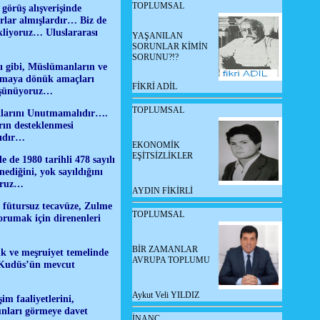
TOPLUMSAL
görüş alışverişinde
rarlar almışlardır… Biz de
kliyoruz… Uluslararası
YAŞANILAN
SORUNLAR KİMİN
SORUNU?!?
sı gibi, Müslümanların ve
umaya dönük amaçları
FİKRİ ADİL
düşünüyoruz…
TOPLUMSAL
uklarını Unutmamalıdır….
arın desteklenmesi
lıdır…
EKONOMİK
EŞİTSİZLİKLER
e de 1980 tarihli 478 sayılı
ediğini, yok sayıldığını
oruz…
AYDIN FİKİRLİ
 fütursuz tecavüze, Zulme
TOPLUMSAL
rumak için direnenleri
BİR ZAMANLAR
uk ve meşruiyet temelinde
AVRUPA TOPLUMU
… Kudüs’ün mevcut
Aykut Veli YILDIZ
im faaliyetlerini,
unları görmeye davet
İNANÇ