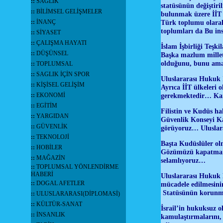
::
SAĞLIK
statüsünün değiştiri
::
BİLİMSEL GELİŞMELER
bulunmak üzere İİT (İ
::
İNANÇ
Türk toplumu olarak
toplumları da Bu in
::
SİYASET
::
ÇALIŞMA HAYATI
İslam İşbirliği Teşk
::
DÜŞÜNSEL
Başka mazlum millet
olduğunu, bunu amaç
::
TOPLUMSAL
::
SAGLIK İÇİN SPOR
Uluslararası Hukuk 
::
KİŞİSEL GELİŞİM
Ayrıca İİT ülkeleri 
::
EKONOMİ
gerekmektedir… Kara
::
EGİTİM
Filistin ve Kudüs hak
::
YARGIDAN
Güvenlik Konseyi Kar
::
GÜVENLİK
görüyoruz… Uluslara
::
TEKNOLOJİ
Başta Kudüslüler ol
::
HOBİLER
Gözümüzü kapatmanın
::
MAĞAZİN
selamlıyoruz…
::
TOPLUMSAL YÖNLENDİRME
HABERİ
Uluslararası Hukuk 
::
DOGAL AFETLER
mücadele edilmesini
Statüsünün korunması
::
ULUSLARARASI(DİPLOMASİ)
::
KÜLTÜR-SANAT
İsrail’in hukuksuz ol
::
İNSANLIK
kamulaştırmalarını, 