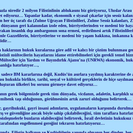
azla süredir 2 milyon Filistinlinin ablukasını biz görüyoruz, Uluslar Ara
 ediyoruz… Yapanlar kadar, ekonomik e siyasal çıkarlar için sessiz kala
n her üç tarafı da (Zulme Uğrayan Filistinlileri, Zulme Sessiz kalanları, 
i dünyanın geri kalanından izole eden, hürriyetlerinden ve medeni bir h
kan insanlık dışı ambargonun sona ermesi, erdirilmesi artık Filistinlileri
e Gazzelilerin, hürriyetlerine ve medeni bir yaşam hakkına, imkanına ka
lidir…
rin haklarının hukuk kuralarına göre adil ve kalıcı bir çözüm bulunması ger
istinli mültecilerin hayatlarını idame ettirebilmeleri için gerekli temel h
 Mülteciler için Yardım ve Bayındırlık Ajansı’na (UNRWA) ekonomik, huku
sanlığa hatırlatıyor…,
sadece BM kararlarına değil, Kudüs’ün asırlara yayılmış karakterine de 
ası hukukla birlikte, tarihi, sosyal ve kültürel gerçeklerin de hiçe sayılma
 oluşturan ülkeleri bu sorunu görmeye davet ediyoruz…
ın gerek bölgemizde gerek tüm dünyada, vicdanın, adaletin, karşılıklı say
 mihenk taşı olduğunun, görülmesinin artık zaruri olduğunu belirterek…
 gayrihukuki, gayri insani adımların, uygulamaların karşısında durulması
arış ve güvenliğine ancak böyle sahip çıkılabileceğini, tüm taraflara hatır
sözleşmelerle bunların olabileceğini belirterek, İsrail devletinin hukuksu
tarafından engellenmesi gereğini tekraren hatırlatıyoruz…
ında, Filistin halkının ve Kudüslülerin yanında olmanın her dinden, her 