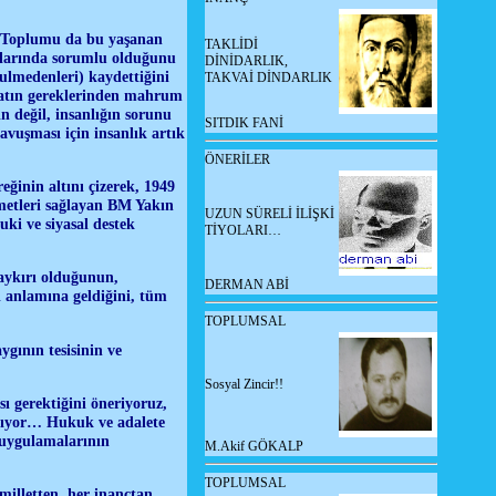
sı Toplumu da bu yaşanan
TAKLİDİ
nlarında sorumlu olduğunu
DİNİDARLIK,
Zulmedenleri) kaydettiğini
TAKVAİ DİNDARLIK
ayatın gereklerinden mahrum
n değil, insanlığın sorunu
SITDIK FANİ
vuşması için insanlık artık
ÖNERİLER
eğinin altını çizerek, 1949
izmetleri sağlayan BM Yakın
UZUN SÜRELİ İLİŞKİ
ki ve siyasal destek
TİYOLARI…
aykırı olduğunun,
DERMAN ABİ
sı anlamına geldiğini, tüm
TOPLUMSAL
gının tesisinin ve
Sosyal Zincir!!
 gerektiğini öneriyoruz,
latıyor… Hukuk ve adalete
z uygulamalarının
M.Akif GÖKALP
TOPLUMSAL
milletten, her inançtan