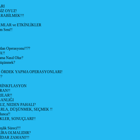
RI
İZ OYUZ!
RABİLMEK!!!
LAR ve ETKİNLİKLER
m Seni!!
lan Operasyonu!!??
A!!
ama Nasıl Olur?
 Düşünmek?
L ÖRDEK YAPMA OPERASYONLARI!
!?
HRİNKFLASYON
İRAN!!
ILAR!!
GANLIĞI
UZ, NEDEN PAHALI?
ARLA, DÜŞÜNMEK, SEÇMEK !!
lunca!!
KLER, SONUÇLARI!!
şlik Süreci!!!
İRA OLMALIDIR?
TİDAR ZAMANI!!!