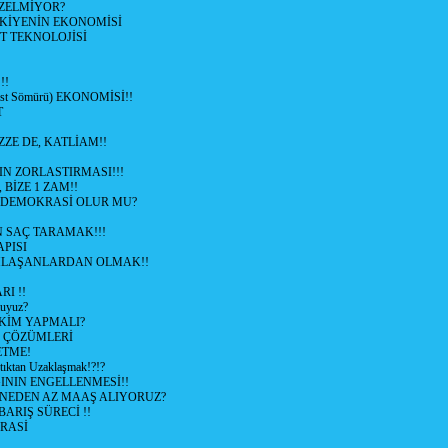
ZELMİYOR?
KİYENİN EKONOMİSİ
T TEKNOLOJİSİ
!!
ist Sömürü) EKONOMİSİ!!
T
ZZE DE, KATLİAM!!
N ZORLASTIRMASI!!!
 BİZE 1 ZAM!!
 DEMOKRASİ OLUR MU?
 SAÇ TARAMAK!!!
APISI
LAŞANLARDAN OLMAK!!
I !!
uyuz?
KİM YAPMALI?
e ÇÖZÜMLERİ
ETME!
ıktan Uzaklaşmak!?!?
NIN ENGELLENMESİ!!
 NEDEN AZ MAAŞ ALIYORUZ?
 BARIŞ SÜRECİ !!
RASİ