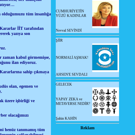
latıyor…
CUMHURİYETİN
a olduğumuzu tüm insanlığa
YÜZÜ KADINLAR
 Kararlar İİT tarafından
Nevval SEVİNDİ
rerek yazıya son
ŞİİR
ruz.
bir zaman kabul görmemişse,
NORMALİ AŞMAK!
uğunu ilan ediyoruz.
 Kararlarına sahip çıkmaya
AHSEN'E SEVDALI
GELECEK
udüs olan, egemen ve
z.
YAPAY ZEKA ve
 üzere işbirliği ve
METAVERSE NEDİR?
rber olacağımızı
Şahin KAHİN
Reklam
ti’ni henüz tanımamış tüm
 dengenin sağlanabilmesi