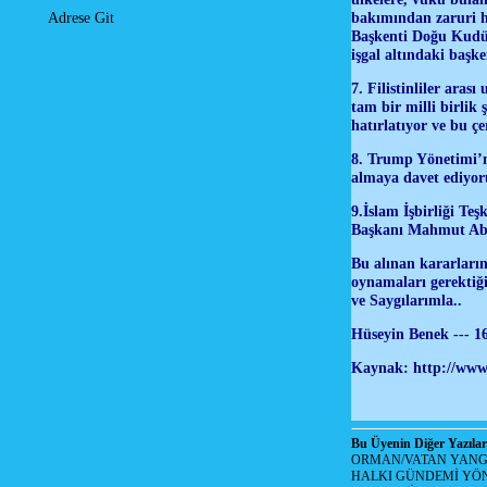
bakımından zaruri ha
Adrese Git
Başkenti Doğu Kudüs 
işgal altındaki başk
7. Filistinliler aras
tam bir milli birlik
hatırlatıyor ve bu çe
8. Trump Yönetimi’ni
almaya davet ediyor
9.İslam İşbirliği Te
Başkanı Mahmut Abbas
Bu alınan kararların
oynamaları gerektiğ
ve Saygılarımla..
Hüseyin Benek --- 16
Kaynak: http://www.
Bu Üyenin Diğer Yazılar
ORMAN/VATAN YANGI
HALKI GÜNDEMİ YÖN