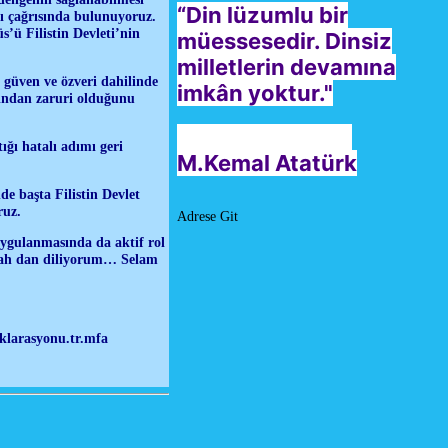
“Din lüzumlu bir
rı çağrısında bulunuyoruz.
’ü Filistin Devleti’nin
müessesedir. Dinsiz
milletlerin devamına
ı, güven ve özveri dahilinde
imkân yoktur."
ımından zaruri olduğunu
ğı hatalı adımı geri
M.Kemal Atatürk
de başta Filistin Devlet
ruz.
Adrese Git
uygulanmasında da aktif rol
llah dan diliyorum… Selam
eklarasyonu.tr.mfa