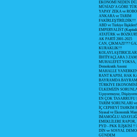
EKONOMİ NEDEN DÜ
MÜSİAD’A GÖRE TÜR
YAPAY ZEKA ve ROBO
ANKARA ve TARIM
FAKİRLEŞTİRİLDİK!!!
ABD ve Türkiye İlişkileri!
EMPERYALİST (Kapital
ATATÜRK ve BOZKUR
AK PARTİ 2001-2025
CAN, ÇIKMAZI!?!? GA
KURAKLIK!!!
KOLAYLAŞTIRICILARI
İİHTİYAÇLARA 3 ZAM,
MUHALEFET YOKSA,
Demokratik Anomi
MAHALLE YANERKEN
RANT KAPISI, HAK K
BAYRAMDA BAYRAM
TÜRKİYE EKONOMİSİ
ÜLKEMİZİN SORUNLAR
Uçuyormuyuz, Düşüyorm
EN ÇOK TASARRUFU 
TARIM SORUNLARI v
İÇ CEPHEYİ TAHKİM 
Siyasal ve Ekonomik Mant
İMAMOĞLU ADAYLIĞI
EMEKLİLERE RAPOR,
PYD - PKK İLİŞKİSİ !!
DİN ve SOSYAL DEMO
GÜNDEM