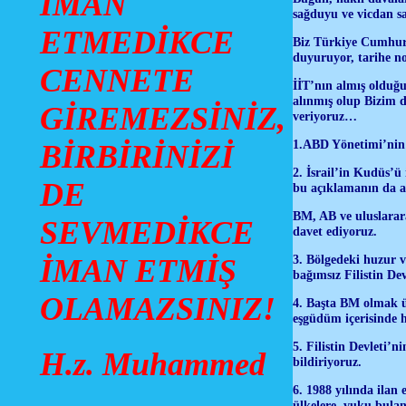
İMAN
sağduyu ve vicdan s
ETMEDİKCE
Biz Türkiye Cumhuri
duyuruyor, tarihe 
CENNETE
İİT’nın almış olduğu
alınmış olup Bizim 
GİREMEZSİNİZ,
veriyoruz…
1.ABD Yönetimi’nin 
BİRBİRİNİZİ
2. İsrail’in Kudüs’ü
DE
bu açıklamanın da a
BM, AB ve uluslarar
SEVMEDİKCE
davet ediyoruz.
3. Bölgedeki huzur 
İMAN ETMİŞ
bağımsız Filistin De
OLAMAZSINIZ!
4. Başta BM olmak üz
eşgüdüm içerisinde h
5. Filistin Devleti’
H.z. Muhammed
bildiriyoruz.
6. 1988 yılında ilan 
ülkelere, vuku bulan