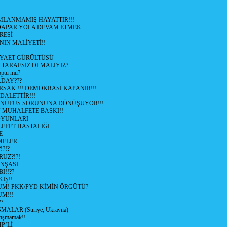
LANMAMIŞ HAYATTIR!!!
ÜDAPAR YOLA DEVAM ETMEK
RESİ
IN MALİYETİ!!
İYAET GÜRÜLTÜSÜ
 TARAFSIZ OLMALIYIZ?
optu mu?
ADAY???
SAK !!! DEMOKRASİ KAPANIR!!!
ALETTİR!!!
 NÜFUS SORUNUNA DÖNÜŞÜYOR!!!
MUHALFETE BASKI!!
OYUNLARI
EFET HASTALIĞI
E
ŞMELER
?!?
UZ?!?!
İNŞASI
I!!??
IŞ!!
UM! PKK/PYD KİMİN ÖRGÜTÜ?
M!!!
?
ALAR (Suriye, Ukrayna)
tışmamak!!
P’Lİ