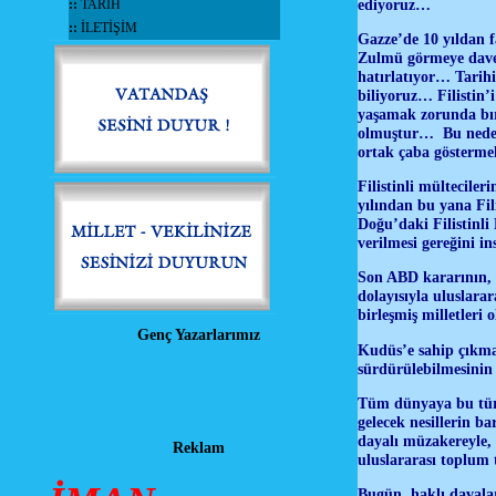
ediyoruz…
::
TARİH
::
İLETİŞİM
Gazze’de 10 yıldan f
Zulmü görmeye davet
hatırlatıyor… Tarihi
biliyoruz… Filistin’
yaşamak zorunda bıra
olmuştur… Bu nedenl
ortak çaba gösterme
Filistinli mültecile
yılından bu yana Fil
Doğu’daki Filistinli
verilmesi gereğini in
Son ABD kararının, 
dolayısıyla uluslarar
birleşmiş milletleri
Genç Yazarlarımız
Kudüs’e sahip çıkman
sürdürülebilmesinin
Tüm dünyaya bu tür,
gelecek nesillerin b
dayalı müzakereyle, 
Reklam
uluslararası toplum 
Bugün, haklı davalar