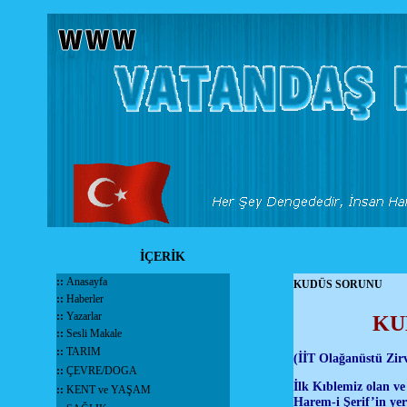
İÇERİK
::
Anasayfa
KUDÜS SORUNU
::
Haberler
::
Yazarlar
KU
::
Sesli Makale
::
TARIM
(İİT Olağanüstü Zir
::
ÇEVRE/DOGA
İlk Kıblemiz olan ve
::
KENT ve YAŞAM
Harem-i Şerif’in yer