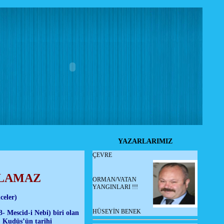
YAZARLARIMIZ
ÇEVRE
ALAMAZ
ORMAN/VATAN
YANGINLARI !!!
celer)
HÜSEYİN BENEK
- Mescid-i Nebi) biri olan
, Kudüs’ün tarihi