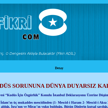
Detay
DÜS SORUNUNA DÜNYA DUYARSIZ K
vesi “Kudüs İçin Özgürlük” Konulu İstanbul Deklarasyonu Üzerine Düşün
 İslam’ın üç mukaddes mescidinden (1- Mescid-i Haram 2- Mescid-i Aksa 3
 aldığı, İsra’nın ve Mirac’ın vuku bulduğu, Bütün Dinlerin kutsal saydığı