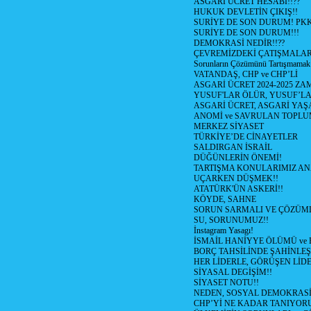
ASGARİ ÜCRET HESABI!!??
HUKUK DEVLETİN ÇIKIŞ!!
SURİYE DE SON DURUM! PK
SURİYE DE SON DURUM!!!
DEMOKRASİ NEDİR!!??
ÇEVREMİZDEKİ ÇATIŞMALAR (S
Sorunların Çözümünü Tartışmamak
VATANDAŞ, CHP ve CHP’Lİ
ASGARİ ÜCRET 2024-2025 Z
YUSUF'LAR ÖLÜR, YUSUF’LA
ASGARİ ÜCRET, ASGARİ YAŞ
ANOMİ ve SAVRULAN TOPLU
MERKEZ SİYASET
TÜRKİYE’DE CİNAYETLER
SALDIRGAN İSRAİL
DÜĞÜNLERİN ÖNEMİ!
TARTIŞMA KONULARIMIZ AN
UÇARKEN DÜŞMEK!!
ATATÜRK'ÜN ASKERİ!!
KÖYDE, SAHNE
SORUN SARMALI VE ÇÖZÜML
SU, SORUNUMUZ!!
İnstagram Yasagı!
İSMAİL HANİYYE ÖLÜMÜ ve
BORÇ TAHSİLİNDE ŞAHİNLEŞ
HER LİDERLE, GÖRÜŞEN LİDE
SİYASAL DEGİŞİM!!
SİYASET NOTU!!
NEDEN, SOSYAL DEMOKRASİ
CHP’Yİ NE KADAR TANIYOR