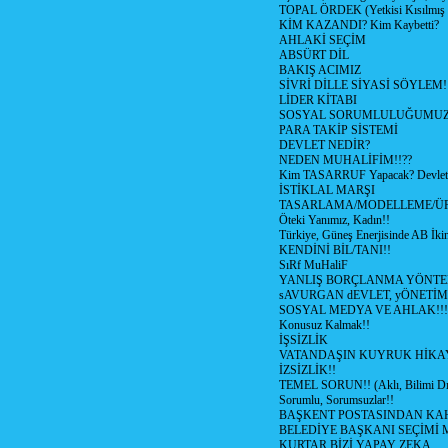
TOPAL ÖRDEK (Yetkisi Kısılmış 
KİM KAZANDI? Kim Kaybetti?
AHLAKİ SEÇİM
ABSÜRT DİL
BAKIŞ ACIMIZ
SİVRİ DİLLE SİYASİ SÖYLEM!
LİDER KİTABI
SOSYAL SORUMLULUĞUMUZ!
PARA TAKİP SİSTEMİ
DEVLET NEDİR?
NEDEN MUHALİFİM!!??
Kim TASARRUF Yapacak? Devlet m
İSTİKLAL MARŞI
TASARLAMA/MODELLEME/Ü
Öteki Yanımız, Kadın!!
Türkiye, Güneş Enerjisinde AB İkin
KENDİNİ BİL/TANI!!
SıRf MuHaliF
YANLIŞ BORÇLANMA YÖNTEM
sAVURGAN dEVLET, yÖNETİM
SOSYAL MEDYA VE AHLAK!!!
Konusuz Kalmak!!
İŞSİZLİK
VATANDAŞIN KUYRUK HİKA
İZSİZLİK!!
TEMEL SORUN!! (Aklı, Bilimi Dı
Sorumlu, Sorumsuzlar!!
BAŞKENT POSTASINDAN K
BELEDİYE BAŞKANI SEÇİMİ 
KURTAR BİZİ YAPAY ZEKA