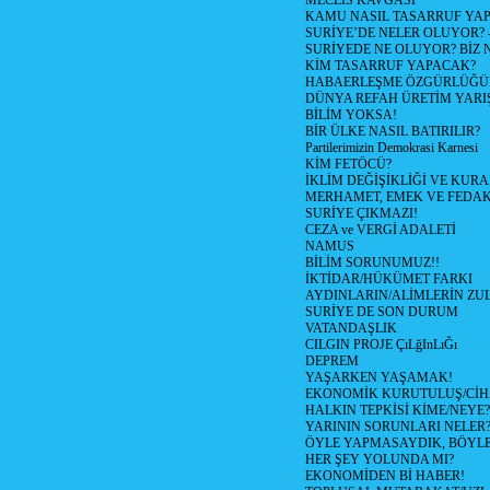
MECLİS KAVGASI
KAMU NASIL TASARRUF YAP
SURİYE’DE NELER OLUYOR? – 1
SURİYEDE NE OLUYOR? BİZ 
KİM TASARRUF YAPACAK?
HABAERLEŞME ÖZGÜRLÜĞÜN
DÜNYA REFAH ÜRETİM YARIŞ
BİLİM YOKSA!
BİR ÜLKE NASIL BATIRILIR?
Partilerimizin Demokrasi Karnesi
KİM FETÖCÜ?
İKLİM DEĞİŞİKLİĞİ VE KURA
MERHAMET, EMEK VE FEDA
SURİYE ÇIKMAZI!
CEZA ve VERGİ ADALETİ
NAMUS
BİLİM SORUNUMUZ!!
İKTİDAR/HÜKÜMET FARKI
AYDINLARIN/ALİMLERİN ZUL
SURİYE DE SON DURUM
VATANDAŞLIK
CILGIN PROJE ÇıLğInLıĞı
DEPREM
YAŞARKEN YAŞAMAK!
EKONOMİK KURUTULUŞ/Cİ
HALKIN TEPKİSİ KİME/NEYE?
YARININ SORUNLARI NELER
ÖYLE YAPMASAYDIK, BÖYLE
HER ŞEY YOLUNDA MI?
EKONOMİDEN Bİ HABER!