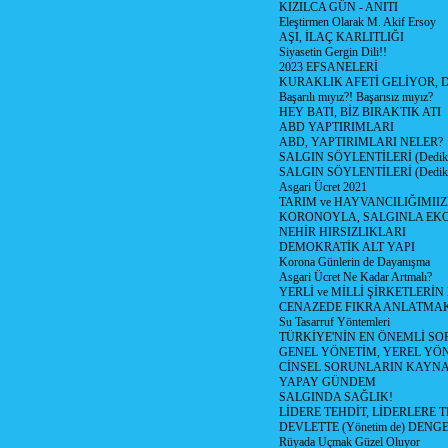
KIZILCA GÜN - ANITI
Eleştirmen Olarak M. Akif Ersoy
AŞI, İLAÇ KARLITLIĞI
Siyasetin Gergin Dili!!
2023 EFSANELERİ
KURAKLIK AFETİ GELİYOR, 
Başarılı mıyız?! Başarısız mıyız?
HEY BATI, BİZ BIRAKTIK ATI
ABD YAPTIRIMLARI
ABD, YAPTIRIMLARI NELER?
SALGIN SÖYLENTİLERİ (Dediko
SALGIN SÖYLENTİLERİ (Dediko
Asgari Ücret 2021
TARIM ve HAYVANCILIĞIMII
KORONOYLA, SALGINLA EK
NEHİR HIRSIZLIKLARI
DEMOKRATİK ALT YAPI
Korona Günlerin de Dayanışma
Asgari Ücret Ne Kadar Artmalı?
YERLİ ve MİLLİ ŞİRKETLERİ
CENAZEDE FIKRA ANLATMA
Su Tasarruf Yöntemleri
TÜRKİYE'NİN EN ÖNEMLİ SO
GENEL YÖNETİM, YEREL YÖ
CİNSEL SORUNLARIN KAYN
YAPAY GÜNDEM
SALGINDA SAĞLIK!
LİDERE TEHDİT, LİDERLERE 
DEVLETTE (Yönetim de) DENGE
Rüyada Uçmak Güzel Oluyor