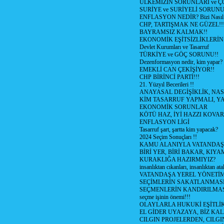
ÜLKEMİZİN SORUNLARI ve 
SURİYE ve SURİYELİ SORUN
ENFLASYON NEDİR? Bizi Nasıl E
CHP, TARTIŞMAK NE GÜZEL!!
BAYRAMSIZ KALMAK!!
EKONOMİK EŞİTSİZLİKLERİN
Devlet Kurumları ve Tasarruf
TÜRKİYE ve GÖÇ SORUNU!!
Dezenformasyon nedir, kim yapar?
EMEKLİ CAN ÇEKİŞİYOR!!
CHP BİRİNCİ PARTİ!!!
21. Yüzyıl Becerileri !!
ANAYASAL DEGİŞİKLİK, NAS
KİM TASARRUF YAPMALI, YA
EKONOMİK SORUNLAR
KÖTÜ HAZ, İYİ HAZZI KOVAR?
ENFLASYON LİGİ
Tasarruf şart, şartta kim yapacak?
2024 Seçim Sonuçları !!
KAMU ALANIYLA VATANDAŞ
BİRİ YER, BİRİ BAKAR, KIYA
KURAKLIĞA HAZIRMIYIZ?
insanlıktan cıkanları, insanlıktan ata
VATANDAŞA YEREL YÖNETİ
SEÇİMLERİN SAKATLANMASI
SEÇMENLERİN KANDIRILMAS
seçme işinin önemi!!!
OLAYLARLA HUKUKİ EŞİTLİK 
EL GİDER UYAZAYA, BİZ KAL
CILGIN PROJELERDEN, CILGIN