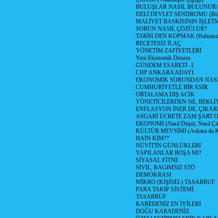
BULUŞLAR NASIL BULUNUR
DELİ DEVLET SENDROMU (Büyük
MALİYET BASKISININ İŞLE
SORUN NASIL ÇÖZÜLÜR?
TARİH DEN KOPMAK (Hafızasız
RECETESİZ İLAÇ
YÖNETİM ZAFİYETLERİ
Yeni Ekonomik Dönem
GÜNDEM ESARETİ -1
CHP ANKARA ADAYI
EKONOMİK SORUNDAN NASIL
CUMHURİYETLE BİR ASIR
ORTALAMA DIŞ ACIK
YÖNETİCİLERDEN NE, BEKLİ
ENFLASYON İNER DE, ÇIKA
ASGARİ ÜCRETE ZAM ŞART O
EKONOMİ (Nasıl Düştü, Nasıl Çı
KÜLTÜR MEVSİMİ (Ankara da Kül
HAİN KİM??
NÜVİT'İN GÜNLÜKLERİ
YAPILANLAR BOŞA MI?
SİYASAL FİTNE
SİVİL, BAGIMSIZ STÖ
DEMOKRASİ
MİKRO (KİŞİSEL) TASARRUF
PARA TAKİP SİSTEMİ
TASARRUF
KAREDENİZ EN İYİLERİ
DOĞU KARADENİZ