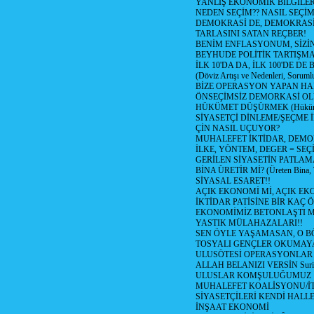
YANLIŞ EKONOMİK BİLGİLE
NEDEN SEÇİM?? NASIL SEÇİM
DEMOKRASİ DE, DEMOKRASİ
TARLASINI SATAN REÇBER!
BENİM ENFLASYONUM, SİZ
BEYHUDE POLİTİK TARTIŞMA
İLK 10'DA DA, İLK 100'DE D
(Döviz Artışı ve Nedenleri, Sorumlu
BİZE OPERASYON YAPAN HA
ÖNSEÇİMSİZ DEMORKASİ OL
HÜKÜMET DÜŞÜRMEK (Hükümet
SİYASETÇİ DİNLEME/ŞEÇME 
ÇİN NASIL UÇUYOR?
MUHALEFET İKTİDAR, DEMO
İLKE, YÖNTEM, DEGER = SEÇ
GERİLEN SİYASETİN PATLAM
BİNA ÜRETİR Mİ? (Üreten Bina, 
SİYASAL ESARET!!
AÇIK EKONOMİ Mİ, AÇIK EK
İKTİDAR PATİSİNE BİR KAÇ Ö
EKONOMİMİZ BETONLAŞTI M
YASTIK MÜLAHAZALARI!!
SEN ÖYLE YAŞAMASAN, O B
TOSYALI GENÇLER OKUMAY
ULUSÖTESİ OPERASYONLAR
ALLAH BELANIZI VERSİN Suriy
ULUSLAR KOMŞULUĞUMUZ
MUHALEFET KOALİSYONU/İT
SİYASETÇİLERİ KENDİ HALL
İNŞAAT EKONOMİ