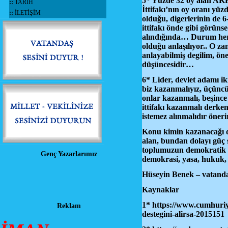
5* Yüzde 32 oy alan AK
::
TARİH
İttifakı’nın oy oranı yü
::
İLETİŞİM
olduğu, digerlerinin de 
ittifakı önde gibi görüns
alındığında… Durum her ik
olduğu anlaşılıyor.. O z
anlayabilmiş degilim, 
düşüncesidir…
6* Lider, devlet adamı ik
biz kazanmalıyız, üçünc
onlar kazanmalı, beşince 
ittifakı kazanmalı derke
istemez alınmalıdır öne
Konu kimin kazanacağı de
alan, bundan dolayı güç 
toplumuzun demokratik si
Genç Yazarlarımız
demokrasi, yasa, hukuk,
Hüseyin Benek – vatanda
Kaynaklar
1*
https://www.cumhuriye
Reklam
destegini-alirsa-2015151