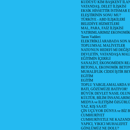
KUDÜS'Ü KİM BAŞKENT İLAN
VATANDAŞ, DELET İLİŞKİSİ
EKSİK HİSSETTİR İSTİSMAR 
ELEŞTİRİNİN SONU MU?
TÜRKİYE - ABD İLİŞKİLERİ
BELEDİYE HİZMETLERİ
MAL, PARA, FAİZ İLİŞKİSİ
YATIRIMLARIMIZ EKONOMİK
Tarım Vadileri
ELEKTRİKLİ ARABADA SON
TOPLUMSAL MALİYETLER
NATO'NUN HEDEFİ Mİ DEĞİŞT
DEVLETİN, VATANDAŞA MAL
EĞİTİMİN İÇERİGİ
SANALİST, EKONOMİDEN RE
BETONLA, EKONOMİK BETO
MUHALİFLİK CİDDİ İŞTİR BE
EGİTİM
EGİTİM
TOPLU YARGILAMALARDA S
BATI, GÖZÜMÜZE BATIYOR!
BÜYÜK DEVLET NASIL OLUN
KÜLTÜR, BİLİM İNSANLARIM
MEDYA ve İLETİŞİM ÖZGÜRL
YAZ, KIŞ SAATİ
ÇİN UÇUYOR DÜNYA ve BİZ
CUMHURİYET
CUMHURİYETLE NE KAZAND
YAPICI, YIKICI MUHALEFET
GÖNLÜMÜZ NE DOLU?