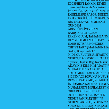
TARIM SORUNLARI ve ÇÖZÜ
İÇ CEPHEYİ TAHKİM ETME!
Siyasal ve Ekonomik Mantıktan Uz
İMAMOĞLU ADAYLIĞININ EN
EMEKLİLERE RAPOR, NEDEN
PYD - PKK İLİŞKİSİ !! BARIŞ 
DİN ve SOSYAL DEMORASİ
GÜNDEM
ABD- TÜRKİYE- İRAN
BARIŞ KAPISI AÇIK!!
ERKEN ÖLÜM, TAMAMLANMA
DEM ile DEMLEN, HÜDAPAR
İZMİR İKTİSAR KONGRESİ
CHP’Yİ TARTIŞMAMANIN MAL
Neden, Buraya Geldik?
MİDE GÜRÜLTÜSÜ, SİYAET 
NEDEN, BAGIMSIZ VE TARAF
Siyasetçi, Toplum Bagı Koptu mu?
ADAYINIZ KİM, KİM ADAY???
MUHALEFETİ KAPATIRSAK !!
TOPLUMUN TEMELİ ADALETTİ
SIGINMACI SORUNU, NÜFUS
DEMOKRATİK MEŞRU MUHAL
İKTİDARDA KALMA OYUNLA
MUHALEFETE MUHALEFET H
ORTA DOGU ve SURİYE
2024 BİLİMSEL GELİŞMELER
NEDEN FAKİRLEŞTİK?!?!?
NEDEN FAKİRLEŞİYORUZ?!?!
SURİYE DE, BARIŞIN İNŞASI