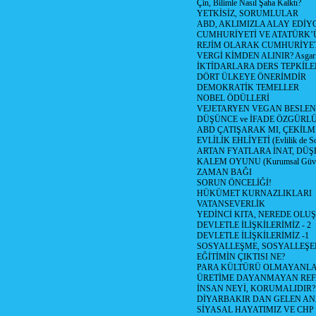
Çin, Bilimle Nasıl Şaha Kalktı?
YETKİSİZ, SORUMLULAR
ABD, AKLIMIZLA ALAY EDİYO
CUMHURİYETİ VE ATATÜRK’
REJİM OLARAK CUMHURİYE
VERGİ KİMDEN ALINIR? Asgari 
İKTİDARLARA DERS TEPKİLE
DÖRT ÜLKEYE ÖNERİMDİR
DEMOKRATİK TEMELLER
NOBEL ÖDÜLLERİ
VEJETARYEN VEGAN BESLE
DÜŞÜNCE ve İFADE ÖZGÜRL
ABD ÇATIŞARAK MI, ÇEKİLME
EVLİLİK EHLİYETİ (Evlilik de Sor
ARTAN FYATLARA İNAT, DÜ
KALEM OYUNU (Kurumsal Güvenil
ZAMAN BAĞI
SORUN ÖNCELİĞİ!
HÜKÜMET KURNAZLIKLARI
VATANSEVERLİK
YEDİNCİ KITA, NEREDE OLU
DEVLETLE İLİŞKİLERİMİZ - 2
DEVLETLE İLİŞKİLERİMİZ -1
SOSYALLEŞME, SOSYALLEŞ
EĞİTİMİN ÇIKTISI NE?
PARA KÜLTÜRÜ OLMAYANLA
ÜRETİME DAYANMAYAN REF
İNSAN NEYİ, KORUMALIDIR?
DİYARBAKIR DAN GELEN AN
SİYASAL HAYATIMIZ VE CHP