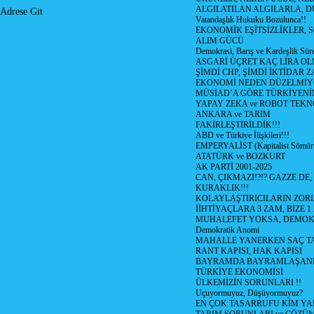
ALGILATILAN ALGILARLA, D
Adrese Git
Vatandaşlık Hukuku Bozulunca!!
EKONOMİK EŞİTSİZLİKLER, 
ALIM GÜCÜ
Demokrasi, Barış ve Kardeşlik Süre
ASGARİ ÜÇRET KAÇ LİRA OL
ŞİMDİ CHP, ŞİMDİ İKTİDAR Z
EKONOMİ NEDEN DÜZELMİY
MÜSİAD’A GÖRE TÜRKİYENİ
YAPAY ZEKA ve ROBOT TEKN
ANKARA ve TARIM
FAKİRLEŞTİRİLDİK!!!
ABD ve Türkiye İlişkileri!!!
EMPERYALİST (Kapitalist Sömü
ATATÜRK ve BOZKURT
AK PARTİ 2001-2025
CAN, ÇIKMAZI!?!? GAZZE DE,
KURAKLIK!!!
KOLAYLAŞTIRICILARIN ZORL
İİHTİYAÇLARA 3 ZAM, BİZE 1
MUHALEFET YOKSA, DEMOK
Demokratik Anomi
MAHALLE YANERKEN SAÇ T
RANT KAPISI, HAK KAPISI
BAYRAMDA BAYRAMLAŞAN
TÜRKİYE EKONOMİSİ
ÜLKEMİZİN SORUNLARI !!
Uçuyormuyuz, Düşüyormuyuz?
EN ÇOK TASARRUFU KİM YA