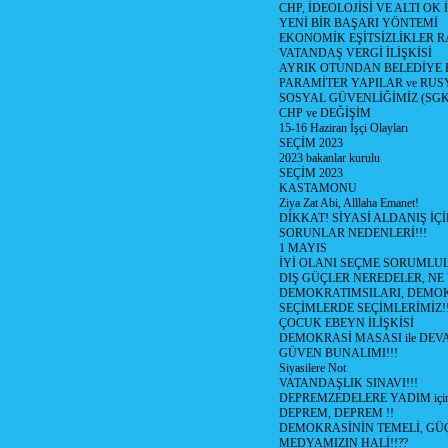
CHP, İDEOLOJİSİ VE ALTI OK 
YENİ BİR BAŞARI YÖNTEMİ
EKONOMİK EŞİTSİZLİKLER 
VATANDAŞ VERGİ İLİŞKİSİ
AYRIK OTUNDAN BELEDİYE
PARAMİTER YAPILAR ve RUS
SOSYAL GÜVENLİĞİMİZ (SGK
CHP ve DEĞİŞİM
15-16 Haziran İşçi Olayları
SEÇİM 2023
2023 bakanlar kurulu
SEÇİM 2023
KASTAMONU
Ziya Zat Abi, Alllaha Emanet!
DİKKAT! SİYASİ ALDANIŞ İÇİ
SORUNLAR NEDENLERİ!!!
1 MAYIS
İYİ OLANI SEÇME SORUMLU
DIŞ GÜÇLER NEREDELER, NE
DEMOKRATIMSILARI, DEMOK
SEÇİMLERDE SEÇİMLERİMİZ!
ÇOCUK EBEYN İLİŞKİSİ
DEMOKRASİ MASASI ile DEV
GÜVEN BUNALIMI!!!
Siyasilere Not
VATANDAŞLIK SINAVI!!!
DEPREMZEDELERE YADIM için
DEPREM, DEPREM !!
DEMOKRASİNİN TEMELİ, GÜÇ
MEDYAMIZIN HALİ!!??