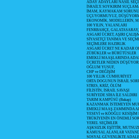
ADAY ADAYLARI NASIL SEÇİ
İSRAİL'E SOYKIRIM SUÇLAMA
İMAM, KAYMAKAM SORUN
UÇUYORMUYUZ, DÜŞÜYORM
EKONOMİK, MODELLERİN, MA
100 YILIN, YALANLARI
FENRBAHÇE, GALATASARAY,
ASGARİ ÜCRET, AŞIRI ÇALIŞ
SİYASETÇİ TANIMA VE SEÇME
SEÇİMLERE HAZIRLIK
ASGARİ ÜCRET NE KADAR OLM
ZÜBÜKLER ve BÜRÜTÜSLER
EMEKLİ MAAŞLARINDA ADA
ÜCRETLER NEDEN DÜŞÜYOR
OĞLUM YUSUF,
CHP ve DEĞİŞİM
100 YILLIK CUMHURİYET
ORTA DOGUNUN İSRAİL SO
STRES, KRİZ, ÖLÜM
FİLİSTİN, İSRAİL SAVAŞI
SURİYEDE SİHA İLE SALDIRI
TARIM KAMPÜSÜ (Bakap)
KAZANMAK İSTEMEYEN MU
EMEKLİ MAAŞ ZAMMINDA A
YESEVİ ve KÖOĞLU KESİŞİM
TRÜKİYENİN EN ÖNEMLİ SO
YEREL SEÇİMLER
AŞKSIZLIK EŞİTTİR, MUTSUZ
KAMUSAL ALANLAR VATAND
SOSYAL GÜVENLİKTE ADALE