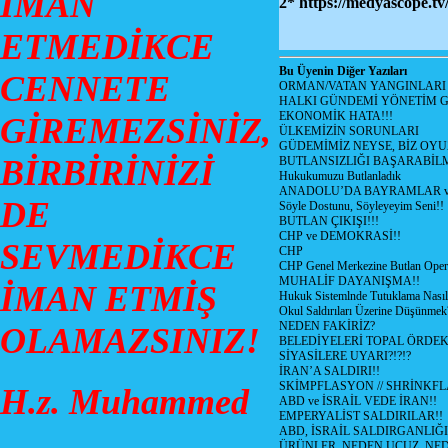
İMAN
2* https://medyascope.tv
ETMEDİKCE
Bu Üyenin Diğer Yazıları
CENNETE
ORMAN/VATAN YANGINLARI !
HALKI GÜNDEMİ YÖNETİM G
EKONOMİK HATA!!!
GİREMEZSİNİZ,
ÜLKEMİZİN SORUNLARI
GÜDEMİMİZ NEYSE, BİZ OYU
BİRBİRİNİZİ
BUTLANSIZLIĞI BAŞARABİLM
Hukukumuzu Butlanladık
ANADOLU’DA BAYRAMLAR ve
DE
Söyle Dostunu, Söyleyeyim Seni!!
BUTLAN ÇIKIŞI!!!
CHP ve DEMOKRASİ!!
SEVMEDİKCE
CHP
CHP Genel Merkezine Butlan Oper
MUHALİF DAYANIŞMA!!
İMAN ETMİŞ
Hukuk Sistemlnde Tutuklama Nasıl
Okul Saldırıları Üzerine Düşünmek
NEDEN FAKİRİZ?
OLAMAZSINIZ!
BELEDİYELERİ TOPAL ÖRDE
SİYASİLERE UYARI?!?!?
İRAN’A SALDIRI!!
SKİMPFLASYON // SHRİNKF
H.z. Muhammed
ABD ve İSRAİL VEDE İRAN!!
EMPERYALİST SALDIRILAR!!
ABD, İSRAİL SALDIRGANLIĞI
ÜRÜNLER, NEDEN UCUZ, NED