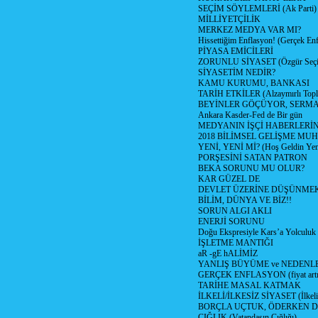
SEÇİM SÖYLEMLERİ (Ak Parti)
MİLLİYETÇİLİK
MERKEZ MEDYA VAR MI?
Hissettiğim Enflasyon! (Gerçek En
PİYASA EMİCİLERİ
ZORUNLU SİYASET (Özgür Seç
SİYASETİM NEDİR?
KAMU KURUMU, BANKASI
TARİH ETKİLER (Alzaymırlı Topl
BEYİNLER GÖÇÜYOR, SERM
Ankara Kasder-Fed de Bir gün
MEDYANIN İŞÇİ HABERLERİ
2018 BİLİMSEL GELİŞME MU
YENİ, YENİ Mİ? (Hoş Geldin Yeni
PORŞESİNİ SATAN PATRON
BEKA SORUNU MU OLUR?
KAR GÜZEL DE
DEVLET ÜZERİNE DÜŞÜNME
BİLİM, DÜNYA VE BİZ!!
SORUN ALGI AKLI
ENERJİ SORUNU
Doğu Ekspresiyle Kars’a Yolculuk
İŞLETME MANTIĞI
aR -gE hALİMİZ
YANLIŞ BÜYÜME ve NEDENLE
GERÇEK ENFLASYON (fiyat artış
TARİHE MASAL KATMAK
İLKELİ/İLKESİZ SİYASET (İlkeli/
BORÇLA UÇTUK, ÖDERKEN D
ÇIĞLIK (Vatandaşın Çığlığı)