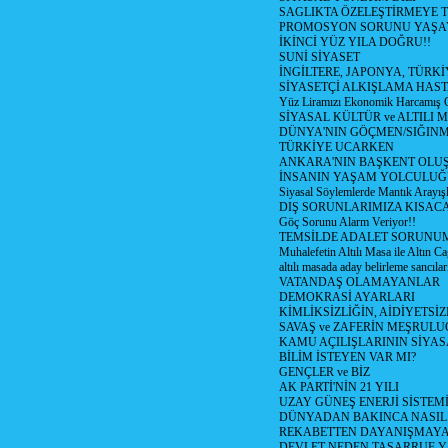
SAGLIKTA ÖZELEŞTİRMEYE T
PROMOSYON SORUNU YAŞA
İKİNCİ YÜZ YILA DOĞRU!!
SUNİ SİYASET
İNGİLTERE, JAPONYA, TÜRK
SİYASETÇİ ALKIŞLAMA HAST
Yüz Liramızı Ekonomik Harcamış 
SİYASAL KÜLTÜR ve ALTILI 
DÜNYA'NIN GÖÇMEN/SIĞIN
TÜRKİYE UCARKEN
ANKARA'NIN BAŞKENT OLU
İNSANIN YAŞAM YOLCULU
Siyasal Söylemlerde Mantık Arayışl
DIŞ SORUNLARIMIZA KISACA
Göç Sorunu Alarm Veriyor!!
TEMSİLDE ADALET SORUNUM
Muhalefetin Altılı Masa ile Altın Ca
altılı masada aday belirleme sancılar
VATANDAŞ OLAMAYANLAR
DEMOKRASİ AYARLARI
KİMLİKSİZLİĞİN, AİDİYETSİ
SAVAŞ ve ZAFERİN MEŞRUL
KAMU AÇILIŞLARININ SİYAS
BİLİM İSTEYEN VAR MI?
GENÇLER ve BİZ
AK PARTİ'NİN 21 YILI
UZAY GÜNEŞ ENERJİ SİSTEM
DÜNYADAN BAKINCA NASI
REKABETTEN DAYANIŞMAY
DEVLET NEDEN TASARRUF 