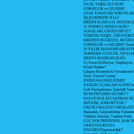
NASIL YEREL OLUNUR?
GÖRSELLİK ve GELİŞME!
UZAK YAKIN DIŞ SORUNLAR
İŞÇİLERİMİZİN HALİ!
KRİZDE KAMUSAL DESTEKL
15 TEMMUZ NEDEN OLDU?
ALKIŞLARLA BATIYORUZ!!!
YÖRESEL/YEREL, ÜRÜN/ÜRE
KRİZDEN BUĞRANA, BUĞRA
GÖRSELLİK ve GELİŞME! Estetik m
20 YILLIK EKONOMİ HİKAYEM
TARİHDEN GÜNLÜK, SİYASA
MEDYA MADRABAZLIĞI
Üç Sorun (Enflasyon, Stagflasyon,
Krizde Hatalar!!
Çalışma Hayatında ki Sorunlarımız!
Yerel, Yöresel Üretim!
ENERJİ BAGISIZLIĞIMIZ!
YANGIN UÇAKLARI ALINDI M
Gelir Paylaşılmazsa, Eşitsizlik Sonu
HÜSEYİN'LERİN ÖLÜMÜ!!!
HAYATI KOLAYLAŞTIRAN D
BİZİ KİM, SÖMÜRÜYOR ?
ÜRETİCİ MALİYET ARTIŞI (ÜF
Başkanlık, Güçlendirilmiş Parlamen
Vladimir Zelenski, Vladimir Putin
GÜÇ DOKTRİNİNDEN, HAK D
UKRAYNA/RUSYA
ÖNGÖRÜ/Öngörüsüzlük!!