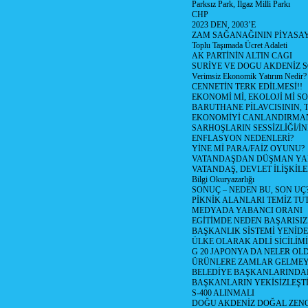
Parksız Park, Ilgaz Milli Parkı
CHP
2023 DEN, 2003’E
ZAM SAĞANAĞININ PİYASAY
Toplu Taşımada Ücret Adaleti
AK PARTİNİN ALTIN CAGI
SURİYE VE DOGU AKDENİZ 
Verimsiz Ekonomik Yatırım Nedir?
CENNETİN TERK EDİLMESİ!!
EKONOMİ Mİ, EKOLOJİ Mİ 
BARUTHANE PİLAVCISININ, 
EKONOMİYİ CANLANDIRMANI
SARHOŞLARIN SESSİZLİĞİ/İNİ
ENFLASYON NEDENLERİ?
YİNE Mİ PARA/FAİZ OYUNU?
VATANDAŞDAN DÜŞMAN Y
VATANDAŞ, DEVLET İLİŞKİLE
Bilgi Okuryazarlığı
SONUÇ – NEDEN BU, SON UÇ
PİKNİK ALANLARI TEMİZ TU
MEDYADA YABANCI ORANI
EGİTİMDE NEDEN BAŞARISIZ
BAŞKANLIK SİSTEMİ YENİDE
ÜLKE OLARAK ADLİ SİCİLİM
G 20 JAPONYA DA NELER OLDU? 
ÜRÜNLERE ZAMLAR GELMEYE B
BELEDİYE BAŞKANLARINDAN
BAŞKANLARIN YEKİSİZLEŞTİ
S-400 ALINMALI
DOĞU AKDENİZ DOĞAL ZENG