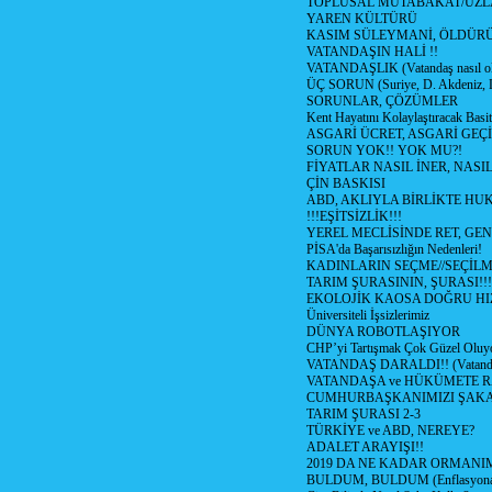
TOPLUSAL MUTABAKAT/UZL
YAREN KÜLTÜRÜ
KASIM SÜLEYMANİ, ÖLDÜR
VATANDAŞIN HALİ !!
VATANDAŞLIK (Vatandaş nasıl ol
ÜÇ SORUN (Suriye, D. Akdeniz, 
SORUNLAR, ÇÖZÜMLER
Kent Hayatını Kolaylaştıracak Basi
ASGARİ ÜCRET, ASGARİ GEÇ
SORUN YOK!! YOK MU?!
FİYATLAR NASIL İNER, NASI
ÇİN BASKISI
ABD, AKLIYLA BİRLİKTE HU
!!!EŞİTSİZLİK!!!
YEREL MECLİSİNDE RET, GEN
PİSA'da Başarısızlığın Nedenleri!
KADINLARIN SEÇME//SEÇİL
TARIM ŞURASININ, ŞURASI!!!
EKOLOJİK KAOSA DOĞRU HI
Üniversiteli İşsizlerimiz
DÜNYA ROBOTLAŞIYOR
CHP’yi Tartışmak Çok Güzel Oluy
VATANDAŞ DARALDI!! (Vatandaş
VATANDAŞA ve HÜKÜMETE R
CUMHURBAŞKANIMIZI ŞAK
TARIM ŞURASI 2-3
TÜRKİYE ve ABD, NEREYE?
ADALET ARAYIŞI!!
2019 DA NE KADAR ORMANIM
BULDUM, BULDUM (Enflasyona 