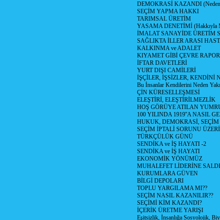
DEMOKRASİ KAZANDI (Neden D
SEÇİM YAPMA HAKKI
TARIMSAL ÜRETİM
YASAMA DENETİMİ (Hakkıyla Me
İMALAT SANAYİDE ÜRETİM
SAĞLIKTA İLLER ARASI HAS
KALKINMA ve ADALET
KIYAMET GİBİ ÇEVRE RAPO
İFTAR DAVETLERİ
YURT DIŞI CAMİLERİ
İŞÇİLER, İŞSİZLER, KENDİN
Bu İnsanlar Kendilerini Neden Yak
ÇİN KÜRESELLEŞMESİ
ELEŞTİRİ, ELEŞTİRİLMEZLİK
HOŞ GÖRÜYE ATILAN YUMR
100 YILINDA 1919''A NASIL G
HUKUK, DEMOKRASİ, SEÇİM
SEÇİM İPTALİ SORUNU ÜZER
TÜRKÇÜLÜK GÜNÜ
SENDİKA ve İŞ HAYATI -2
SENDİKA ve İŞ HAYATI
EKONOMİK YÖNÜMÜZ
MUHALEFET LİDERİNE SALD
KURUMLARA GÜVEN
BİLGİ DEPOLARI
TOPLU YARGILAMA MI??
SEÇİM NASIL KAZANILIR??
SEÇİMİ KİM KAZANDI?
İÇERİK ÜRETME YARIŞI
Eşitsizlik, İnsanlığa Sosyolojik, Bi