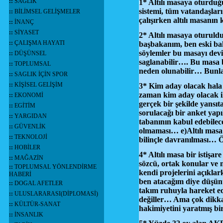
::
SAĞLIK
1* Altılı masaya oturduğ
sistemi, tüm vatandaşları
::
BİLİMSEL GELİŞMELER
çalışırken altılı masanı
::
İNANÇ
::
SİYASET
2* Altılı masaya oturul
::
ÇALIŞMA HAYATI
başbakanım, ben eski bak
söylemler bu masayı devi
::
DÜŞÜNSEL
saglanabilir…. Bu masa 
::
TOPLUMSAL
neden olunabilir… Bunla
::
SAGLIK İÇİN SPOR
::
KİŞİSEL GELİŞİM
3* Kim aday olacak hala 
zaman kim aday olacak il
::
EKONOMİ
gerçek bir şekilde yansı
::
EGİTİM
sorulacağı bir anket yapıl
::
YARGIDAN
tabanının kabul edebilec
::
GÜVENLİK
olmaması… e)Altılı masa 
::
TEKNOLOJİ
bilinçle davranılması… 
::
HOBİLER
4* Altılı masa bir istişa
::
MAĞAZİN
sözcü, ortak konular ve 
::
TOPLUMSAL YÖNLENDİRME
kendi projelerini açıkla
HABERİ
ben atacağım diye düşün
::
DOGAL AFETLER
takım ruhuyla hareket e
::
ULUSLARARASI(DİPLOMASİ)
değiller… Ama çok dikkat
::
KÜLTÜR-SANAT
hakimiyetini yaratmış b
::
İNSANLIK