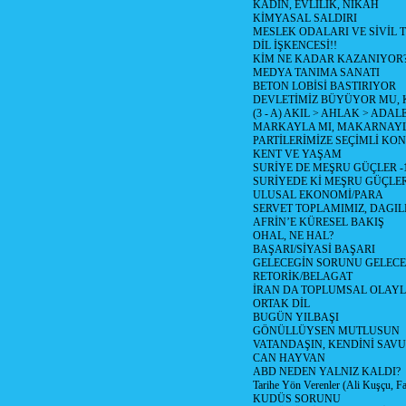
KADIN, EVLİLİK, NİKÂH
KİMYASAL SALDIRI
MESLEK ODALARI VE SİVİL
DİL İŞKENCESİ!!
KİM NE KADAR KAZANIYOR
MEDYA TANIMA SANATI
BETON LOBİSİ BASTIRIYOR
DEVLETİMİZ BÜYÜYOR MU,
(3 - A) AKIL > AHLAK > ADAL
MARKAYLA MI, MAKARNAYLA
PARTİLERİMİZE SEÇİMLİ KO
KENT VE YAŞAM
SURİYE DE MEŞRU GÜÇLER -
SURİYEDE Kİ MEŞRU GÜÇLE
ULUSAL EKONOMİ/PARA
SERVET TOPLAMIMIZ, DAGIL
AFRİN’E KÜRESEL BAKIŞ
OHAL, NE HAL?
BAŞARI/SİYASİ BAŞARI
GELECEGİN SORUNU GELECEK
RETORİK/BELAGAT
İRAN DA TOPLUMSAL OLAY
ORTAK DİL
BUGÜN YILBAŞI
GÖNÜLLÜYSEN MUTLUSUN
VATANDAŞIN, KENDİNİ SAV
CAN HAYVAN
ABD NEDEN YALNIZ KALDI?
Tarihe Yön Verenler (Ali Kuşçu, Fa
KUDÜS SORUNU