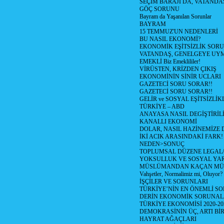
SEÇİM BARAJI DA, VATANDAŞ
GÖÇ SORUNU
Bayram da Yaşanılan Sorunlar
BAYRAM
15 TEMMUZ'UN NEDENLERİ
BU NASIL EKONOMİ?
EKONOMİK EŞİTSİZLİK SOR
VATANDAŞ, GENELGEYE UY
EMEKLİ Biz Emeklililer!
VİRÜSTEN, KRİZDEN ÇIKIŞ
EKONOMİNİN SİNİR UCLARI
GAZETECİ SORU SORAR!!
GAZETECİ SORU SORAR!!
GELİR ve SOSYAL EŞİTSİZLİK
TÜRKİYE – ABD
ANAYASA NASIL DEGİŞTİRİL
KANALLI EKONOMİ
DOLAR, NASIL HAZİNEMİZE D
İKİ ACIK ARASINDAKİ FARK!
NEDEN>SONUÇ
TOPLUMSAL DÜZENE LEGAL/
YOKSULLUK VE SOSYAL Y
MÜSLÜMANDAN KAÇAN MÜ
Vahşetler, Normalimiz mi, Oluyor?
İŞÇİLER VE SORUNLARI
TÜRKİYE’NİN EN ÖNEMLİ SO
DERİN EKONOMİK SORUNA
TÜRKİYE EKONOMİSİ 2020-20
DEMOKRASİNİN ÜÇ, ARTI Bİ
HAYRAT AĞAÇLARI