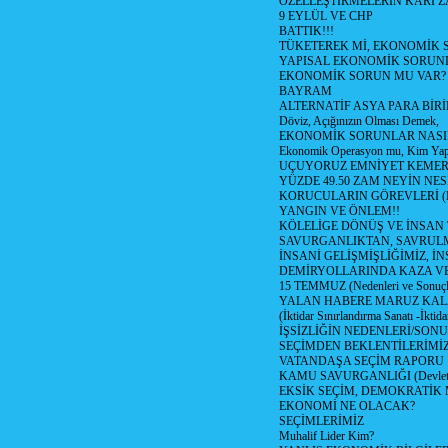
ÖZELLEŞTİRMELERİN KARI Z
9 EYLÜL VE CHP
BATTIK!!!
TÜKETEREK Mİ, EKONOMİK 
YAPISAL EKONOMİK SORUN
EKONOMİK SORUN MU VAR?
BAYRAM
ALTERNATİF ASYA PARA BİRİ
Döviz, Açığınızın Olması Demek,
EKONOMİK SORUNLAR NASIL
Ekonomik Operasyon mu, Kim Yap
UÇUYORUZ EMNİYET KEMERİN
YÜZDE 49.50 ZAM NEYİN NES
KORUCULARIN GÖREVLERİ (Polis
YANGIN VE ÖNLEM!!
KÖLELİGE DÖNÜŞ VE İNSAN 
SAVURGANLIKTAN, SAVRULM
İNSANİ GELİŞMİŞLİĞİMİZ, İ
DEMİRYOLLARINDA KAZA V
15 TEMMUZ (Nedenleri ve Sonuçl
YALAN HABERE MARUZ KA
(İktidar Sınırlandırma Sanatı -İktida
İŞSİZLİĞİN NEDENLERİ/SON
SEÇİMDEN BEKLENTİLERİMİZ
VATANDAŞA SEÇİM RAPORU
KAMU SAVURGANLIĞI (Devlet n
EKSİK SEÇİM, DEMOKRATİK 
EKONOMİ NE OLACAK?
SEÇİMLERİMİZ
Muhalif Lider Kim?