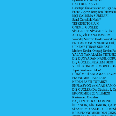
Eşitsizlikler Öldürüyor!!
HACI BEKTAŞ VELİ
Hacettepe Üniversitesin de, İşçi Kıy
Etkin Güçlerin Barış İçin Etkinsizlik
İŞÇİ ÇALIŞMA SÜRELERİ
Sanal Gerçeklik Nedir?
TEPKİSİZ TOPLUM!!
ÖNEMLİ GÜNLER
SİYASETTE, SİYASETSİZLİK!
AKLA, VİCDANA DAVET!!
Vatandaş Sezen'in Hakkı Vatandaşa
ENFLASYONUN NEDENLERİ, N
ÜLKEME İTİBAR SUKASTİ !!
Modern Devlet, Ortaçağ Devleti Far
YALAN YAKALAMA YETENEG
DIŞ DÜNYADAN NASIL GÖR
DIŞ GÜÇLER NE ALEM DE!!!
YENİ EKONOMİK MODEL (Dövize
Tepki Gösterme Hakkı!
HÜKÜMETİ ANLAMAK LAZI
EKONOMİK HATALAR!
NEDEN PARTİ TUTARIZ?
ENFLASYON ve MAAŞ ZAM 
DIŞ GÜÇLER (Dış Güçlerin, İç O
EKONOMİDE 20 YILIMIZ!!
Kastamonu Oyunları
BAŞKENTTE KASTAMONU
İNSANLIK, KİNDARLIK, ÇATI
SİYASET/SİYASETCİ GERMESİ
KRİZ EKONOMİSİNDEN ÇIKIŞ