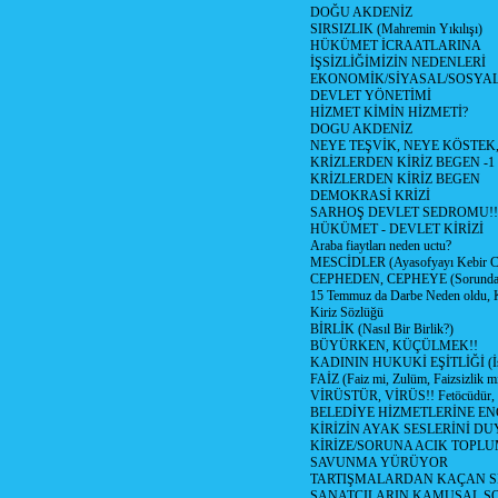
DOĞU AKDENİZ
SIRSIZLIK (Mahremin Yıkılışı)
HÜKÜMET İCRAATLARINA
İŞSİZLİĞİMİZİN NEDENLERİ
EKONOMİK/SİYASAL/SOSYA
DEVLET YÖNETİMİ
HİZMET KİMİN HİZMETİ?
DOGU AKDENİZ
NEYE TEŞVİK, NEYE KÖSTEK
KRİZLERDEN KİRİZ BEGEN -1
KRİZLERDEN KİRİZ BEGEN
DEMOKRASİ KRİZİ
SARHOŞ DEVLET SEDROMU!!
HÜKÜMET - DEVLET KİRİZİ
Araba fiaytları neden uctu?
MESCİDLER (Ayasofyayı Kebir C
CEPHEDEN, CEPHEYE (Sorundan
15 Temmuz da Darbe Neden oldu, 
Kiriz Sözlüğü
BİRLİK (Nasıl Bir Birlik?)
BÜYÜRKEN, KÜÇÜLMEK!!
KADININ HUKUKİ EŞİTLİĞİ (İsta
FAİZ (Faiz mi, Zulüm, Faizsizlik m
VİRÜSTÜR, VİRÜS!! Fetöcüdür, 
BELEDİYE HİZMETLERİNE E
KİRİZİN AYAK SESLERİNİ D
KİRİZE/SORUNA ACIK TOPL
SAVUNMA YÜRÜYOR
TARTIŞMALARDAN KAÇAN Sİ
SANATÇILARIN KAMUSAL S