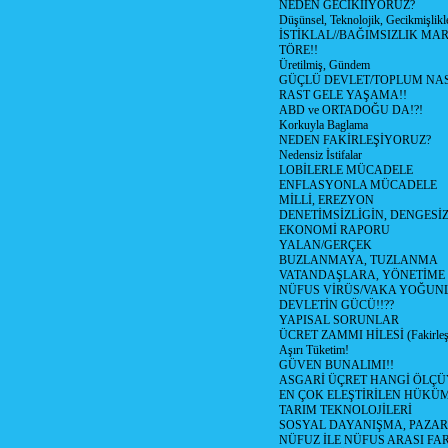
NEDEN GECİKİİYORUZ?
Düşünsel, Teknolojik, Gecikmişlikle
İSTİKLAL//BAĞIMSIZLIK MAR
TÖRE!!
Üretilmiş, Gündem
GÜÇLÜ DEVLET/TOPLUM NAS
RAST GELE YAŞAMA!!
ABD ve ORTADOĞU DA!?!
Korkuyla Baglama
NEDEN FAKİRLEŞİYORUZ?
Nedensiz İstifalar
LOBİLERLE MÜCADELE
ENFLASYONLA MÜCADELE
MİLLİ, EREZYON
DENETİMSİZLİGİN, DENGESİZ
EKONOMİ RAPORU
YALAN/GERÇEK
BUZLANMAYA, TUZLANMA
VATANDAŞLARA, YÖNETİME
NÜFUS VİRÜS/VAKA YOĞUN
DEVLETİN GÜCÜ!!??
YAPISAL SORUNLAR
ÜCRET ZAMMI HİLESİ (Fakirle
Aşırı Tüketim!
GÜVEN BUNALIMI!!
ASGARİ ÜÇRET HANGİ ÖLÇÜ
EN ÇOK ELEŞTİRİLEN HÜKÜ
TARIM TEKNOLOJİLERİ
SOSYAL DAYANIŞMA, PAZAR
NÜFUZ İLE NÜFUS ARASI FA