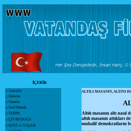
İÇERİK
::
Anasayfa
ALTILI MASANIN, ALTINI 
::
Haberler
A
::
Yazarlar
::
Sesli Makale
Altılı masanın altı nasıl
::
TARIM
altılı masanın attıkları
::
ÇEVRE/DOGA
muhalif demokratların bu
::
KENT ve YAŞAM