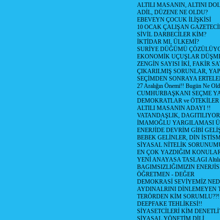
ALTILI MASANIN, ALTINI D
ADİL, DÜZENE NE OLDU?
EBEVEYN ÇOCUK İLİŞKİSİ
10 OCAK ÇALIŞAN GAZETEC
SİVİL DARBECİLER KİM?
İKTİDAR MI, ÜLKEMİ?
SURİYE DÜĞÜMÜ ÇÖZÜLÜY
EKONOMİK UÇUŞLAR DÜŞME
ZENGİN SAYISI İKİ, FAKİR S
ÇIKARILMIŞ SORUNLAR, YA
SEÇİMDEN SONRAYA ERTEL
27 Aralığın Önemi!! Bugün Ne Ol
CUMHURBAŞKANI SEÇME YA
DEMOKRATLAR ve ÖTEKİLER
ALTILI MASANIN ADAYI !!
VATANDAŞLIK, DAGITILIYOR
İMAMOĞLU YARGILAMASI Ü
ENERJİDE DEVRİM GİBİ GEL
BEBEK GELİNLER, DİN İSTİS
SİYASAL NİTELİK SORUNUM
EN ÇOK YAZDIĞIM KONULA
YENİ ANAYASA TASLAGI Altılı
BAGIMSIZLIĞIMIZIN ENERJİS
ÖĞRETMEN - DEĞER
DEMOKRASİ SEVİYEMİZ NED
AYDINALRINI DİNLEMEYEN
TERÖRDEN KİM SORUMLU??!
DEEPFAKE TEHLİKESİ!!
SİYASETCİLERİ KİM DENETL
SİYASAL YÖNETİM DİLİ