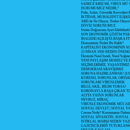
SADECE KRİZ Mİ, VİRÜS MÜ
DURUMUMUZ NEDİR,?
Polis, Asker, Güvenlik Kuvvetleri 
İKTİDAR, MUHALEFET İLİŞKİ
ABD de Ne Oluyor, Neden Oluyor
DÖVİZ SORUNUMUZ
Sözün Doğrusunu Ayırt Edebilmek
SON EKONOMİK ÇÖZÜM PAK
İHALEDE/AÇILIŞTA BAŞKA F
Ekonomimiz Neden Bu Halde?
KAPİTALİST EKONOMİNİN S
23 NİSAN 1920 NEDEN ÖNEML
Ekonomi Nasıl Isındı, Nasıl Soğuta
YENİ PAYLAŞIM MODELİ VE
SEÇİMLERİMİZ, YAŞANTIMIZ
DEMOKRASİ ARAYIŞIMIZ
SORUNA HAZIRLANMAK! (U
KÜRESEL SORUNLAR, ORTAK
SORUNLARI VİRÜSLEMEK
BİLGİ, AKIL, BİLİM YOKSA!
KORONAYLA BAŞA ÇIKAN TO
ALTTA YATAN SORUNLAR
NEVRUZ, MİRAÇ
VİRÜSLE EKONOMİK MÜCAD
SOSYAL DEVLET | SOSYAL Y
Corona Nedir? Korunmanın Önlemle
SOSYAL SİYASETİN, SOSYAL
İSTİKLAL MARŞI NEDEN YAZI
GAZETECİLERİN TUTUKLAN