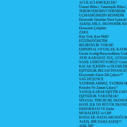
ACI İLACI KİM İÇECEK?
Ümmet Bilinci, Vatandaşlık Bilinci, 
TERÖR/TERÖRİST/TERÖRİZM
UÇMADIĞIMIZIN RESMİDİR
Ekonomik Sıkıntılar Nasıl Aşılacak
ALKIŞLARLA, EKONOMİK BAT
Ekonomik Çelişkiler
ZARA
Kim Yerli, Kim Milli?
EĞİTİM/ÖĞRETİM
BELİRSİZLİK YORAR!
EMPERYAL OYUNLAR, KAYB
Gücün Acizliği/Rasyonellikten Uzak
AYIP, KABAHAT, SUÇ, GÜNAH (
NASIL GÖRÜNÜYORUZ? Görüyo
KACAK İÇKİNİN ve ÖLÜMLER
EŞİTSİZLİK BELASI İNSANL
Ekonomide Alarm Zili Çalıyor!!!
SAĞ DÜŞÜNCE
YATIRIMLARIMIZ, YATIRIM M
Kirizden Ne Zaman Çıkarız?
YANLIŞ KARAR EŞİTTİR ZARA
EŞİTSİZLİK YARATMAK!
SİYASAL TERCİH Mİ, EKONO
HANİ, İLK ON BÜYÜK EKON
DEMOKRASİ VE Darbe
MUHALEFET ve CHP
HATALAR, HATALARI DOĞUR
ALKIŞ, BİR DAHA ALKIŞ!!!
ADİL Mİ?