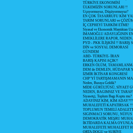
TÜRKİYE EKONOMİSİ
ÜLKEMİZİN SORUNLARI !!
Uçuyormuyuz, Düşüyormuyuz?
EN ÇOK TASARRUFU KİM YA
TARIM SORUNLARI ve ÇÖZÜ
İÇ CEPHEYİ TAHKİM ETME!
Siyasal ve Ekonomik Mantıktan Uz
İMAMOĞLU ADAYLIĞININ EN
EMEKLİLERE RAPOR, NEDEN
PYD - PKK İLİŞKİSİ !! BARIŞ 
DİN ve SOSYAL DEMORASİ
GÜNDEM
ABD- TÜRKİYE- İRAN
BARIŞ KAPISI AÇIK!!
ERKEN ÖLÜM, TAMAMLANMA
DEM ile DEMLEN, HÜDAPAR
İZMİR İKTİSAR KONGRESİ
CHP’Yİ TARTIŞMAMANIN MAL
Neden, Buraya Geldik?
MİDE GÜRÜLTÜSÜ, SİYAET 
NEDEN, BAGIMSIZ VE TARAF
Siyasetçi, Toplum Bagı Koptu mu?
ADAYINIZ KİM, KİM ADAY???
MUHALEFETİ KAPATIRSAK !!
TOPLUMUN TEMELİ ADALETTİ
SIGINMACI SORUNU, NÜFUS
DEMOKRATİK MEŞRU MUHAL
İKTİDARDA KALMA OYUNLA
MUHALEFETE MUHALEFET H
ORTA DOGU ve SURİYE