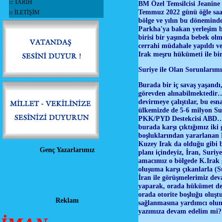
::
TARİH
BM Özel Temsilcisi Jeanine 
Temmuz 2022 günü öğle saatle
::
İLETİŞİM
bölge ve yılın bu döneminde
Parkha'ya bakan yerleşim b
birisi bir yaşında bebek olm
cerrahi müdahale yapıldı ve
Irak meşru hükümeti ile bir
Suriye ile Olan Sorunları
Burada bir iç savaş yaşandı
görevden alınabilmektedir
devirmeye çalıştılar, bu esn
ülkemizde de 5-6 milyon Sur
PKK/PYD Destekcisi ABD… M
burada karşı çıktığımız iki 
boşluklarından yararlanan
Kuzey Irak da olduğu gibi 
Genç Yazarlarımız
planı içindeyiz, İran, Sur
amacımız o bölgede K.Irak g
oluşuma karşı çıkanlarla (S
İran ile görüşmelerimiz de
yaparak, orada hükümet deg
orada otorite boşluğu oluş
Reklam
sağlanmasına yardımcı oluna
yazımıza devam edelim mi?