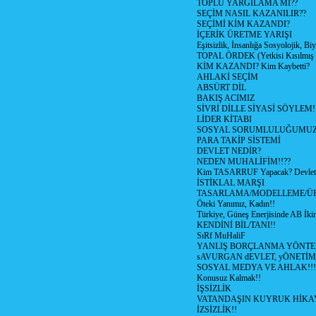
TOPLU YARGILAMA MI??
SEÇİM NASIL KAZANILIR??
SEÇİMİ KİM KAZANDI?
İÇERİK ÜRETME YARIŞI
Eşitsizlik, İnsanlığa Sosyolojik, Bi
TOPAL ÖRDEK (Yetkisi Kısılmış 
KİM KAZANDI? Kim Kaybetti?
AHLAKİ SEÇİM
ABSÜRT DİL
BAKIŞ ACIMIZ
SİVRİ DİLLE SİYASİ SÖYLEM!
LİDER KİTABI
SOSYAL SORUMLULUĞUMUZ!
PARA TAKİP SİSTEMİ
DEVLET NEDİR?
NEDEN MUHALİFİM!!??
Kim TASARRUF Yapacak? Devlet m
İSTİKLAL MARŞI
TASARLAMA/MODELLEME/Ü
Öteki Yanımız, Kadın!!
Türkiye, Güneş Enerjisinde AB İkin
KENDİNİ BİL/TANI!!
SıRf MuHaliF
YANLIŞ BORÇLANMA YÖNTEM
sAVURGAN dEVLET, yÖNETİM
SOSYAL MEDYA VE AHLAK!!!
Konusuz Kalmak!!
İŞSİZLİK
VATANDAŞIN KUYRUK HİKA
İZSİZLİK!!