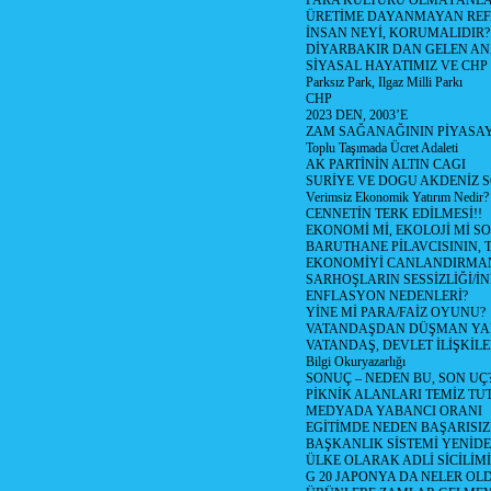
PARA KÜLTÜRÜ OLMAYANLA
ÜRETİME DAYANMAYAN REF
İNSAN NEYİ, KORUMALIDIR?
DİYARBAKIR DAN GELEN AN
SİYASAL HAYATIMIZ VE CHP
Parksız Park, Ilgaz Milli Parkı
CHP
2023 DEN, 2003’E
ZAM SAĞANAĞININ PİYASAY
Toplu Taşımada Ücret Adaleti
AK PARTİNİN ALTIN CAGI
SURİYE VE DOGU AKDENİZ 
Verimsiz Ekonomik Yatırım Nedir?
CENNETİN TERK EDİLMESİ!!
EKONOMİ Mİ, EKOLOJİ Mİ 
BARUTHANE PİLAVCISININ, 
EKONOMİYİ CANLANDIRMANI
SARHOŞLARIN SESSİZLİĞİ/İNİ
ENFLASYON NEDENLERİ?
YİNE Mİ PARA/FAİZ OYUNU?
VATANDAŞDAN DÜŞMAN Y
VATANDAŞ, DEVLET İLİŞKİLE
Bilgi Okuryazarlığı
SONUÇ – NEDEN BU, SON UÇ
PİKNİK ALANLARI TEMİZ TU
MEDYADA YABANCI ORANI
EGİTİMDE NEDEN BAŞARISIZ
BAŞKANLIK SİSTEMİ YENİDE
ÜLKE OLARAK ADLİ SİCİLİM
G 20 JAPONYA DA NELER OLDU? 