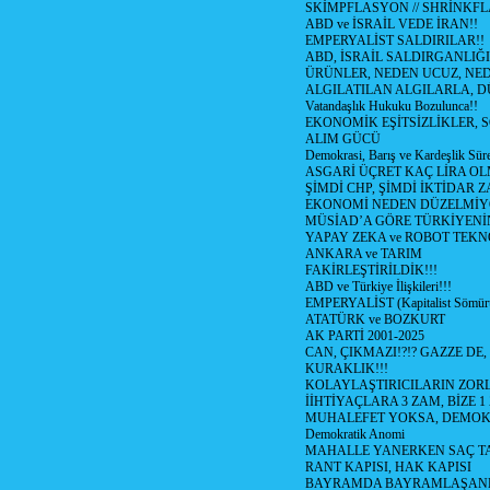
SKİMPFLASYON // SHRİNKF
ABD ve İSRAİL VEDE İRAN!!
EMPERYALİST SALDIRILAR!!
ABD, İSRAİL SALDIRGANLIĞI
ÜRÜNLER, NEDEN UCUZ, NED
ALGILATILAN ALGILARLA, D
Vatandaşlık Hukuku Bozulunca!!
EKONOMİK EŞİTSİZLİKLER, 
ALIM GÜCÜ
Demokrasi, Barış ve Kardeşlik Süre
ASGARİ ÜÇRET KAÇ LİRA OL
ŞİMDİ CHP, ŞİMDİ İKTİDAR Z
EKONOMİ NEDEN DÜZELMİY
MÜSİAD’A GÖRE TÜRKİYENİ
YAPAY ZEKA ve ROBOT TEKN
ANKARA ve TARIM
FAKİRLEŞTİRİLDİK!!!
ABD ve Türkiye İlişkileri!!!
EMPERYALİST (Kapitalist Sömü
ATATÜRK ve BOZKURT
AK PARTİ 2001-2025
CAN, ÇIKMAZI!?!? GAZZE DE,
KURAKLIK!!!
KOLAYLAŞTIRICILARIN ZORL
İİHTİYAÇLARA 3 ZAM, BİZE 1
MUHALEFET YOKSA, DEMOK
Demokratik Anomi
MAHALLE YANERKEN SAÇ T
RANT KAPISI, HAK KAPISI
BAYRAMDA BAYRAMLAŞAN