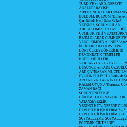
TÜRKİYE ve ABD, NEREYE?
ADALET ARAYIŞI!!
2019 DA NE KADAR ORMANIM
BULDUM, BULDUM (Enflasyona 
Çin, Bilimle Nasıl Şaha Kalktı?
YETKİSİZ, SORUMLULAR
ABD, AKLIMIZLA ALAY EDİYO
CUMHURİYETİ VE ATATÜRK’
REJİM OLARAK CUMHURİYE
VERGİ KİMDEN ALINIR? Asgari 
İKTİDARLARA DERS TEPKİLE
DÖRT ÜLKEYE ÖNERİMDİR
DEMOKRATİK TEMELLER
NOBEL ÖDÜLLERİ
VEJETARYEN VEGAN BESLE
DÜŞÜNCE ve İFADE ÖZGÜRL
ABD ÇATIŞARAK MI, ÇEKİLME
EVLİLİK EHLİYETİ (Evlilik de Sor
ARTAN FYATLARA İNAT, DÜ
KALEM OYUNU (Kurumsal Güvenil
ZAMAN BAĞI
SORUN ÖNCELİĞİ!
HÜKÜMET KURNAZLIKLARI
VATANSEVERLİK
YEDİNCİ KITA, NEREDE OLU
DEVLETLE İLİŞKİLERİMİZ - 2
DEVLETLE İLİŞKİLERİMİZ -1
SOSYALLEŞME, SOSYALLEŞ
EĞİTİMİN ÇIKTISI NE?