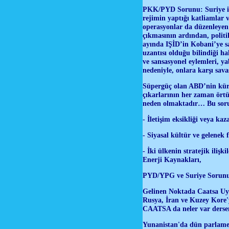
PKK/PYD
Sorunu: Suriye iç
rejimin yaptığı katliamlar v
operasyonlar da düzenleyen
çıkmasının ardından, politik
ayında IŞİD’in Kobani’ye sa
uzantısı olduğu bilindiği 
ve sansasyonel eylemleri, y
nedeniyle, onlara karşı sav
Süpergüç olan ABD’nin küres
çıkarlarının her zaman örtü
neden olmaktadır… Bu soru
- İletişim eksikliği veya ka
- Siyasal kültür ve gelenek f
- İki ülkenin stratejik ili
Enerji Kaynakları,
PYD/YPG ve Suriye Sorunu
Gelinen Noktada Caatsa U
Rusya, İran ve Kuzey Kore'y
CAATSA da neler var derse
Yunanistan'da dün parlamen