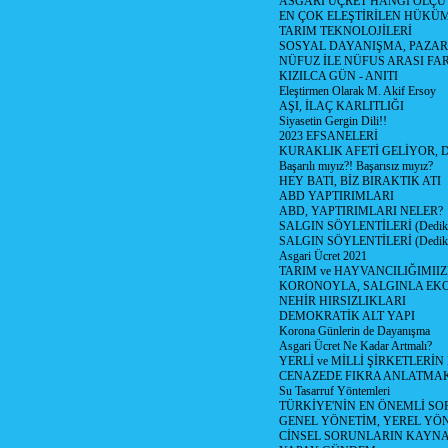
ASGARİ ÜÇRET HANGİ ÖLÇÜ
EN ÇOK ELEŞTİRİLEN HÜKÜ
TARIM TEKNOLOJİLERİ
SOSYAL DAYANIŞMA, PAZAR
NÜFUZ İLE NÜFUS ARASI FA
KIZILCA GÜN - ANITI
Eleştirmen Olarak M. Akif Ersoy
AŞI, İLAÇ KARLITLIĞI
Siyasetin Gergin Dili!!
2023 EFSANELERİ
KURAKLIK AFETİ GELİYOR, 
Başarılı mıyız?! Başarısız mıyız?
HEY BATI, BİZ BIRAKTIK ATI
ABD YAPTIRIMLARI
ABD, YAPTIRIMLARI NELER?
SALGIN SÖYLENTİLERİ (Dediko
SALGIN SÖYLENTİLERİ (Dediko
Asgari Ücret 2021
TARIM ve HAYVANCILIĞIMII
KORONOYLA, SALGINLA EK
NEHİR HIRSIZLIKLARI
DEMOKRATİK ALT YAPI
Korona Günlerin de Dayanışma
Asgari Ücret Ne Kadar Artmalı?
YERLİ ve MİLLİ ŞİRKETLERİ
CENAZEDE FIKRA ANLATMA
Su Tasarruf Yöntemleri
TÜRKİYE'NİN EN ÖNEMLİ SO
GENEL YÖNETİM, YEREL YÖ
CİNSEL SORUNLARIN KAYN