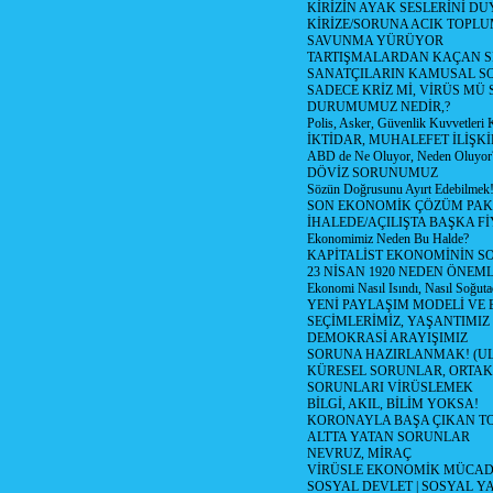
KİRİZİN AYAK SESLERİNİ D
KİRİZE/SORUNA ACIK TOPL
SAVUNMA YÜRÜYOR
TARTIŞMALARDAN KAÇAN Sİ
SANATÇILARIN KAMUSAL S
SADECE KRİZ Mİ, VİRÜS MÜ
DURUMUMUZ NEDİR,?
Polis, Asker, Güvenlik Kuvvetleri 
İKTİDAR, MUHALEFET İLİŞKİ
ABD de Ne Oluyor, Neden Oluyor
DÖVİZ SORUNUMUZ
Sözün Doğrusunu Ayırt Edebilmek
SON EKONOMİK ÇÖZÜM PAK
İHALEDE/AÇILIŞTA BAŞKA F
Ekonomimiz Neden Bu Halde?
KAPİTALİST EKONOMİNİN S
23 NİSAN 1920 NEDEN ÖNEML
Ekonomi Nasıl Isındı, Nasıl Soğuta
YENİ PAYLAŞIM MODELİ VE
SEÇİMLERİMİZ, YAŞANTIMIZ
DEMOKRASİ ARAYIŞIMIZ
SORUNA HAZIRLANMAK! (U
KÜRESEL SORUNLAR, ORTAK
SORUNLARI VİRÜSLEMEK
BİLGİ, AKIL, BİLİM YOKSA!
KORONAYLA BAŞA ÇIKAN TO
ALTTA YATAN SORUNLAR
NEVRUZ, MİRAÇ
VİRÜSLE EKONOMİK MÜCAD
SOSYAL DEVLET | SOSYAL Y