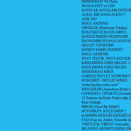
DEMOKRASİ VE Darbe
MUHALEFET ve CHP
HATALAR, HATALARI DOĞUR
ALKIŞ, BİR DAHA ALKIŞ!!!
ADİL Mİ?
DOĞU AKDENİZ
SIRSIZLIK (Mahremin Yıkılışı)
HÜKÜMET İCRAATLARINA
İŞSİZLİĞİMİZİN NEDENLERİ
EKONOMİK/SİYASAL/SOSYA
DEVLET YÖNETİMİ
HİZMET KİMİN HİZMETİ?
DOGU AKDENİZ
NEYE TEŞVİK, NEYE KÖSTEK
KRİZLERDEN KİRİZ BEGEN -1
KRİZLERDEN KİRİZ BEGEN
DEMOKRASİ KRİZİ
SARHOŞ DEVLET SEDROMU!!
HÜKÜMET - DEVLET KİRİZİ
Araba fiaytları neden uctu?
MESCİDLER (Ayasofyayı Kebir C
CEPHEDEN, CEPHEYE (Sorundan
15 Temmuz da Darbe Neden oldu, 
Kiriz Sözlüğü
BİRLİK (Nasıl Bir Birlik?)
BÜYÜRKEN, KÜÇÜLMEK!!
KADININ HUKUKİ EŞİTLİĞİ (İsta
FAİZ (Faiz mi, Zulüm, Faizsizlik m
VİRÜSTÜR, VİRÜS!! Fetöcüdür, 
BELEDİYE HİZMETLERİNE E