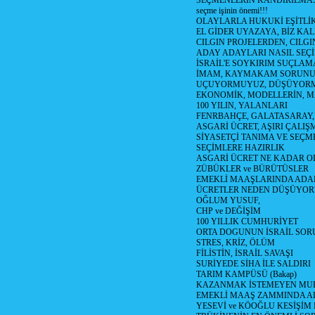
SEÇMENLERİN KANDIRILMAS
seçme işinin önemi!!!
OLAYLARLA HUKUKİ EŞİTLİK 
EL GİDER UYAZAYA, BİZ KAL
CILGIN PROJELERDEN, CILGIN
ADAY ADAYLARI NASIL SEÇİ
İSRAİL'E SOYKIRIM SUÇLAMA
İMAM, KAYMAKAM SORUN
UÇUYORMUYUZ, DÜŞÜYORM
EKONOMİK, MODELLERİN, MA
100 YILIN, YALANLARI
FENRBAHÇE, GALATASARAY,
ASGARİ ÜCRET, AŞIRI ÇALIŞ
SİYASETÇİ TANIMA VE SEÇME
SEÇİMLERE HAZIRLIK
ASGARİ ÜCRET NE KADAR OLM
ZÜBÜKLER ve BÜRÜTÜSLER
EMEKLİ MAAŞLARINDA ADA
ÜCRETLER NEDEN DÜŞÜYOR
OĞLUM YUSUF,
CHP ve DEĞİŞİM
100 YILLIK CUMHURİYET
ORTA DOGUNUN İSRAİL SO
STRES, KRİZ, ÖLÜM
FİLİSTİN, İSRAİL SAVAŞI
SURİYEDE SİHA İLE SALDIRI
TARIM KAMPÜSÜ (Bakap)
KAZANMAK İSTEMEYEN MU
EMEKLİ MAAŞ ZAMMINDA A
YESEVİ ve KÖOĞLU KESİŞİM