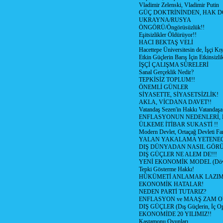
Vladimir Zelenski, Vladimir Putin
GÜÇ DOKTRİNİNDEN, HAK D
UKRAYNA/RUSYA
ÖNGÖRÜ/Öngörüsüzlük!!
Eşitsizlikler Öldürüyor!!
HACI BEKTAŞ VELİ
Hacettepe Üniversitesin de, İşçi Kıy
Etkin Güçlerin Barış İçin Etkinsizlik
İŞÇİ ÇALIŞMA SÜRELERİ
Sanal Gerçeklik Nedir?
TEPKİSİZ TOPLUM!!
ÖNEMLİ GÜNLER
SİYASETTE, SİYASETSİZLİK!
AKLA, VİCDANA DAVET!!
Vatandaş Sezen'in Hakkı Vatandaşa
ENFLASYONUN NEDENLERİ, N
ÜLKEME İTİBAR SUKASTİ !!
Modern Devlet, Ortaçağ Devleti Far
YALAN YAKALAMA YETENEG
DIŞ DÜNYADAN NASIL GÖR
DIŞ GÜÇLER NE ALEM DE!!!
YENİ EKONOMİK MODEL (Dövize
Tepki Gösterme Hakkı!
HÜKÜMETİ ANLAMAK LAZI
EKONOMİK HATALAR!
NEDEN PARTİ TUTARIZ?
ENFLASYON ve MAAŞ ZAM 
DIŞ GÜÇLER (Dış Güçlerin, İç O
EKONOMİDE 20 YILIMIZ!!
Kastamonu Oyunları