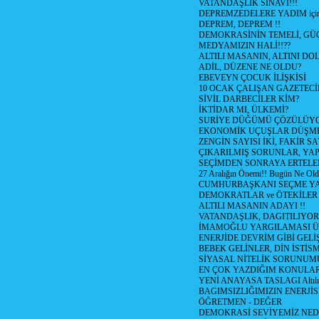
VATANDAŞLIK SINAVI!!!
DEPREMZEDELERE YADIM için
DEPREM, DEPREM !!
DEMOKRASİNİN TEMELİ, GÜÇ
MEDYAMIZIN HALİ!!??
ALTILI MASANIN, ALTINI D
ADİL, DÜZENE NE OLDU?
EBEVEYN ÇOCUK İLİŞKİSİ
10 OCAK ÇALIŞAN GAZETEC
SİVİL DARBECİLER KİM?
İKTİDAR MI, ÜLKEMİ?
SURİYE DÜĞÜMÜ ÇÖZÜLÜY
EKONOMİK UÇUŞLAR DÜŞME
ZENGİN SAYISI İKİ, FAKİR S
ÇIKARILMIŞ SORUNLAR, YA
SEÇİMDEN SONRAYA ERTEL
27 Aralığın Önemi!! Bugün Ne Ol
CUMHURBAŞKANI SEÇME YA
DEMOKRATLAR ve ÖTEKİLER
ALTILI MASANIN ADAYI !!
VATANDAŞLIK, DAGITILIYOR
İMAMOĞLU YARGILAMASI Ü
ENERJİDE DEVRİM GİBİ GEL
BEBEK GELİNLER, DİN İSTİS
SİYASAL NİTELİK SORUNUM
EN ÇOK YAZDIĞIM KONULA
YENİ ANAYASA TASLAGI Altılı
BAGIMSIZLIĞIMIZIN ENERJİS
ÖĞRETMEN - DEĞER
DEMOKRASİ SEVİYEMİZ NED