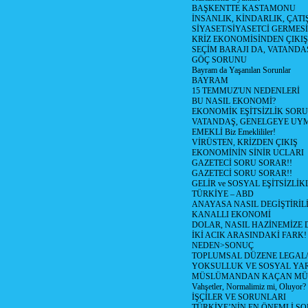
BAŞKENTTE KASTAMONU
İNSANLIK, KİNDARLIK, ÇATI
SİYASET/SİYASETCİ GERMESİ
KRİZ EKONOMİSİNDEN ÇIKIŞ
SEÇİM BARAJI DA, VATANDAŞ
GÖÇ SORUNU
Bayram da Yaşanılan Sorunlar
BAYRAM
15 TEMMUZ'UN NEDENLERİ
BU NASIL EKONOMİ?
EKONOMİK EŞİTSİZLİK SOR
VATANDAŞ, GENELGEYE UY
EMEKLİ Biz Emeklililer!
VİRÜSTEN, KRİZDEN ÇIKIŞ
EKONOMİNİN SİNİR UCLARI
GAZETECİ SORU SORAR!!
GAZETECİ SORU SORAR!!
GELİR ve SOSYAL EŞİTSİZLİK
TÜRKİYE – ABD
ANAYASA NASIL DEGİŞTİRİL
KANALLI EKONOMİ
DOLAR, NASIL HAZİNEMİZE D
İKİ ACIK ARASINDAKİ FARK!
NEDEN>SONUÇ
TOPLUMSAL DÜZENE LEGAL/
YOKSULLUK VE SOSYAL Y
MÜSLÜMANDAN KAÇAN MÜ
Vahşetler, Normalimiz mi, Oluyor?
İŞÇİLER VE SORUNLARI
TÜRKİYE’NİN EN ÖNEMLİ SO