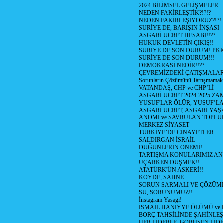
2024 BİLİMSEL GELİŞMELER
NEDEN FAKİRLEŞTİK?!?!?
NEDEN FAKİRLEŞİYORUZ?!?!
SURİYE DE, BARIŞIN İNŞASI
ASGARİ ÜCRET HESABI!!??
HUKUK DEVLETİN ÇIKIŞ!!
SURİYE DE SON DURUM! PK
SURİYE DE SON DURUM!!!
DEMOKRASİ NEDİR!!??
ÇEVREMİZDEKİ ÇATIŞMALAR (S
Sorunların Çözümünü Tartışmamak
VATANDAŞ, CHP ve CHP’Lİ
ASGARİ ÜCRET 2024-2025 Z
YUSUF'LAR ÖLÜR, YUSUF’LA
ASGARİ ÜCRET, ASGARİ YAŞ
ANOMİ ve SAVRULAN TOPLU
MERKEZ SİYASET
TÜRKİYE’DE CİNAYETLER
SALDIRGAN İSRAİL
DÜĞÜNLERİN ÖNEMİ!
TARTIŞMA KONULARIMIZ AN
UÇARKEN DÜŞMEK!!
ATATÜRK'ÜN ASKERİ!!
KÖYDE, SAHNE
SORUN SARMALI VE ÇÖZÜML
SU, SORUNUMUZ!!
İnstagram Yasagı!
İSMAİL HANİYYE ÖLÜMÜ ve
BORÇ TAHSİLİNDE ŞAHİNLEŞ
HER LİDERLE, GÖRÜŞEN LİDE