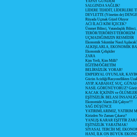
YAPAY GÜNDEM
SALGINDA SAĞLIK!
LİDERE TEHDİT, LİDERLERE 
DEVLETTE (Yönetim de) DENGE
Rüyada Uçmak Güzel Oluyor
ACI İLACI KİM İÇECEK?
Ümmet Bilinci, Vatandaşlık Bilinci, 
TERÖR/TERÖRİST/TERÖRİZM
UÇMADIĞIMIZIN RESMİDİR
Ekonomik Sıkıntılar Nasıl Aşılacak
ALKIŞLARLA, EKONOMİK BAT
Ekonomik Çelişkiler
ZARA
Kim Yerli, Kim Milli?
EĞİTİM/ÖĞRETİM
BELİRSİZLİK YORAR!
EMPERYAL OYUNLAR, KAYB
Gücün Acizliği/Rasyonellikten Uzak
AYIP, KABAHAT, SUÇ, GÜNAH (
NASIL GÖRÜNÜYORUZ? Görüyo
KACAK İÇKİNİN ve ÖLÜMLER
EŞİTSİZLİK BELASI İNSANL
Ekonomide Alarm Zili Çalıyor!!!
SAĞ DÜŞÜNCE
YATIRIMLARIMIZ, YATIRIM M
Kirizden Ne Zaman Çıkarız?
YANLIŞ KARAR EŞİTTİR ZARA
EŞİTSİZLİK YARATMAK!
SİYASAL TERCİH Mİ, EKONO
HANİ, İLK ON BÜYÜK EKON