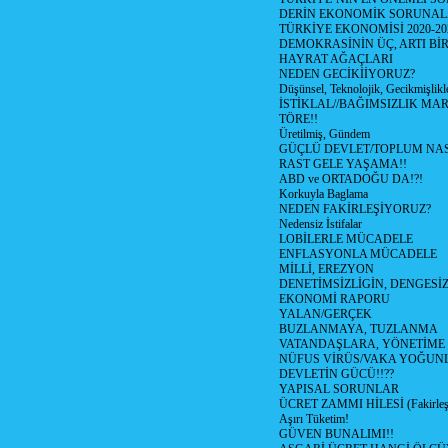
DERİN EKONOMİK SORUNA
TÜRKİYE EKONOMİSİ 2020-20
DEMOKRASİNİN ÜÇ, ARTI Bİ
HAYRAT AĞAÇLARI
NEDEN GECİKİİYORUZ?
Düşünsel, Teknolojik, Gecikmişlikle
İSTİKLAL//BAĞIMSIZLIK MAR
TÖRE!!
Üretilmiş, Gündem
GÜÇLÜ DEVLET/TOPLUM NAS
RAST GELE YAŞAMA!!
ABD ve ORTADOĞU DA!?!
Korkuyla Baglama
NEDEN FAKİRLEŞİYORUZ?
Nedensiz İstifalar
LOBİLERLE MÜCADELE
ENFLASYONLA MÜCADELE
MİLLİ, EREZYON
DENETİMSİZLİGİN, DENGESİZ
EKONOMİ RAPORU
YALAN/GERÇEK
BUZLANMAYA, TUZLANMA
VATANDAŞLARA, YÖNETİME
NÜFUS VİRÜS/VAKA YOĞUN
DEVLETİN GÜCÜ!!??
YAPISAL SORUNLAR
ÜCRET ZAMMI HİLESİ (Fakirle
Aşırı Tüketim!
GÜVEN BUNALIMI!!