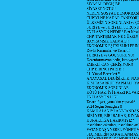
SİYASAL DEGİŞİM!!
SİYASET NOTU!!
NEDEN, SOSYAL DEMOKRASİ
CHP’Yİ NE KADAR TANIYOR
ÜLKEMİZİN SORUNLARI ve 
SURİYE ve SURİYELİ SORUN
ENFLASYON NEDİR? Bizi Nasıl E
CHP, TARTIŞMAK NE GÜZEL!!
BAYRAMSIZ KALMAK!!
EKONOMİK EŞİTSİZLİKLERİN
Devlet Kurumları ve Tasarruf
TÜRKİYE ve GÖÇ SORUNU!!
Dezenformasyon nedir, kim yapar?
EMEKLİ CAN ÇEKİŞİYOR!!
CHP BİRİNCİ PARTİ!!!
21. Yüzyıl Becerileri !!
ANAYASAL DEGİŞİKLİK, NAS
KİM TASARRUF YAPMALI, YA
EKONOMİK SORUNLAR
KÖTÜ HAZ, İYİ HAZZI KOVAR?
ENFLASYON LİGİ
Tasarruf şart, şartta kim yapacak?
2024 Seçim Sonuçları !!
KAMU ALANIYLA VATANDAŞ
BİRİ YER, BİRİ BAKAR, KIYA
KURAKLIĞA HAZIRMIYIZ?
insanlıktan cıkanları, insanlıktan ata
VATANDAŞA YEREL YÖNETİ
SEÇİMLERİN SAKATLANMASI