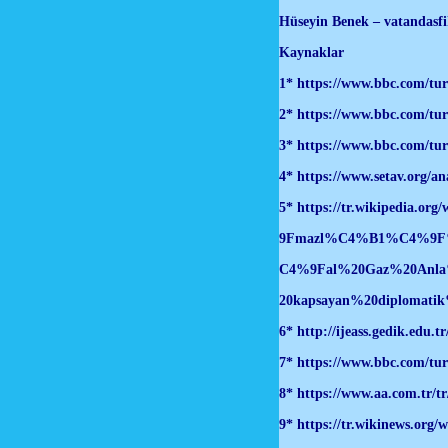
Hüseyin Benek – vatandasfi
Kaynaklar
1* https://www.bbc.com/tur
2* https://www.bbc.com/tur
3* https://www.bbc.com/tu
4* https://www.setav.org/ana
5* https://tr.wikipedia
9Fmazl%C4%B1%C4%9F%
C4%9Fal%20Gaz%20An
20kapsayan%20diploma
6* http://ijeass.gedik.edu.t
7* https://www.bbc.com/tu
8*
https://www.aa.com.tr/t
9*
https://tr.wikinews.o