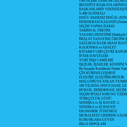
ÜRÜNLERE ZAMLAR GELMEYE B
BELEDİYE BAŞKANLARINDAN
BAŞKANLARIN YEKİSİZLEŞTİ
S-400 ALINMALI
DOĞU AKDENİZ DOĞAL ZENG
DEMOKRASİ KAZANDI (Neden D
SEÇİM YAPMA HAKKI
TARIMSAL ÜRETİM
YASAMA DENETİMİ (Hakkıyla Me
İMALAT SANAYİDE ÜRETİM
SAĞLIKTA İLLER ARASI HAS
KALKINMA ve ADALET
KIYAMET GİBİ ÇEVRE RAPO
İFTAR DAVETLERİ
YURT DIŞI CAMİLERİ
İŞÇİLER, İŞSİZLER, KENDİN
Bu İnsanlar Kendilerini Neden Yak
ÇİN KÜRESELLEŞMESİ
ELEŞTİRİ, ELEŞTİRİLMEZLİK
HOŞ GÖRÜYE ATILAN YUMR
100 YILINDA 1919''A NASIL G
HUKUK, DEMOKRASİ, SEÇİM
SEÇİM İPTALİ SORUNU ÜZER
TÜRKÇÜLÜK GÜNÜ
SENDİKA ve İŞ HAYATI -2
SENDİKA ve İŞ HAYATI
EKONOMİK YÖNÜMÜZ
MUHALEFET LİDERİNE SALD
KURUMLARA GÜVEN
BİLGİ DEPOLARI