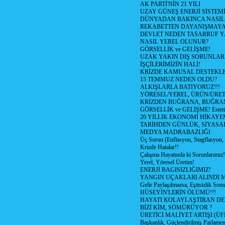
AK PARTİ'NİN 21 YILI
UZAY GÜNEŞ ENERJİ SİSTEM
DÜNYADAN BAKINCA NASI
REKABETTEN DAYANIŞMAY
DEVLET NEDEN TASARRUF 
NASIL YEREL OLUNUR?
GÖRSELLİK ve GELİŞME!
UZAK YAKIN DIŞ SORUNLAR
İŞÇİLERİMİZİN HALİ!
KRİZDE KAMUSAL DESTEKL
15 TEMMUZ NEDEN OLDU?
ALKIŞLARLA BATIYORUZ!!!
YÖRESEL/YEREL, ÜRÜN/ÜRE
KRİZDEN BUĞRANA, BUĞRA
GÖRSELLİK ve GELİŞME! Estetik m
20 YILLIK EKONOMİ HİKAYEM
TARİHDEN GÜNLÜK, SİYASA
MEDYA MADRABAZLIĞI
Üç Sorun (Enflasyon, Stagflasyon,
Krizde Hatalar!!
Çalışma Hayatında ki Sorunlarımız!
Yerel, Yöresel Üretim!
ENERJİ BAGISIZLIĞIMIZ!
YANGIN UÇAKLARI ALINDI M
Gelir Paylaşılmazsa, Eşitsizlik Sonu
HÜSEYİN'LERİN ÖLÜMÜ!!!
HAYATI KOLAYLAŞTIRAN D
BİZİ KİM, SÖMÜRÜYOR ?
ÜRETİCİ MALİYET ARTIŞI (ÜF
Başkanlık, Güçlendirilmiş Parlamen