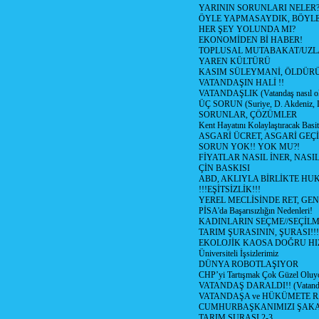
YARININ SORUNLARI NELER
ÖYLE YAPMASAYDIK, BÖYLE
HER ŞEY YOLUNDA MI?
EKONOMİDEN Bİ HABER!
TOPLUSAL MUTABAKAT/UZL
YAREN KÜLTÜRÜ
KASIM SÜLEYMANİ, ÖLDÜR
VATANDAŞIN HALİ !!
VATANDAŞLIK (Vatandaş nasıl ol
ÜÇ SORUN (Suriye, D. Akdeniz, 
SORUNLAR, ÇÖZÜMLER
Kent Hayatını Kolaylaştıracak Basi
ASGARİ ÜCRET, ASGARİ GEÇ
SORUN YOK!! YOK MU?!
FİYATLAR NASIL İNER, NASI
ÇİN BASKISI
ABD, AKLIYLA BİRLİKTE HU
!!!EŞİTSİZLİK!!!
YEREL MECLİSİNDE RET, GEN
PİSA'da Başarısızlığın Nedenleri!
KADINLARIN SEÇME//SEÇİL
TARIM ŞURASININ, ŞURASI!!!
EKOLOJİK KAOSA DOĞRU HI
Üniversiteli İşsizlerimiz
DÜNYA ROBOTLAŞIYOR
CHP’yi Tartışmak Çok Güzel Oluy
VATANDAŞ DARALDI!! (Vatandaş
VATANDAŞA ve HÜKÜMETE R
CUMHURBAŞKANIMIZI ŞAK
TARIM ŞURASI 2-3