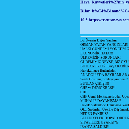
Hava_Kuvvetleri%27n
B1lar_k%C4%B1nand%C
10 * https://tr.euronews.co
Bu Üyenin Diğer Yazıları
ORMAN/VATAN YANGINLARI !
HALKI GÜNDEMİ YÖNETİM G
EKONOMİK HATA!!!
ÜLKEMİZİN SORUNLARI
GÜDEMİMİZ NEYSE, BİZ OYU
BUTLANSIZLIĞI BAŞARABİLM
Hukukumuzu Butlanladık
ANADOLU’DA BAYRAMLAR ve
Söyle Dostunu, Söyleyeyim Seni!!
BUTLAN ÇIKIŞI!!!
CHP ve DEMOKRASİ!!
CHP
CHP Genel Merkezine Butlan Oper
MUHALİF DAYANIŞMA!!
Hukuk Sistemlnde Tutuklama Nasıl
Okul Saldırıları Üzerine Düşünmek
NEDEN FAKİRİZ?
BELEDİYELERİ TOPAL ÖRDE
SİYASİLERE UYARI?!?!?
İRAN’A SALDIRI!!