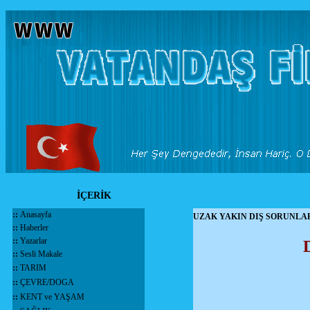
İÇERİK
::
Anasayfa
UZAK YAKIN DIŞ SORUNLAR
::
Haberler
::
Yazarlar
::
Sesli Makale
::
TARIM
::
ÇEVRE/DOGA
::
KENT ve YAŞAM