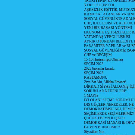
TRÜKİYENİN EN ÖNEMLİ SO
YEREL SEÇİMLER
AŞKSIZLIK EŞİTTİR, MUTSUZ
KAMUSAL ALANLAR VATAND
SOSYAL GÜVENLİKTE ADALE
CHP, İDEOLOJİSİ VE ALTI OK 
YENİ BİR BAŞARI YÖNTEMİ
EKONOMİK EŞİTSİZLİKLER 
VATANDAŞ VERGİ İLİŞKİSİ
AYRIK OTUNDAN BELEDİYE
PARAMİTER YAPILAR ve RUS
SOSYAL GÜVENLİĞİMİZ (SGK
CHP ve DEĞİŞİM
15-16 Haziran İşçi Olayları
SEÇİM 2023
2023 bakanlar kurulu
SEÇİM 2023
KASTAMONU
Ziya Zat Abi, Alllaha Emanet!
DİKKAT! SİYASİ ALDANIŞ İÇİ
SORUNLAR NEDENLERİ!!!
1 MAYIS
İYİ OLANI SEÇME SORUMLU
DIŞ GÜÇLER NEREDELER, NE
DEMOKRATIMSILARI, DEMOK
SEÇİMLERDE SEÇİMLERİMİZ!
ÇOCUK EBEYN İLİŞKİSİ
DEMOKRASİ MASASI ile DEV
GÜVEN BUNALIMI!!!
Siyasilere Not