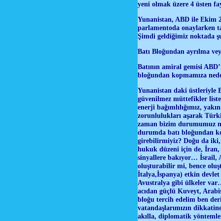
yeni olmak üzere 4 üsten fa
Yunanistan, ABD ile Ekim 2
parlamentoda onaylarken tar
Şimdi geldiğimiz noktada şu
Batı Bloğundan ayrılma vey
Batının amiral gemisi ABD’
bloğundan kopmamıza neden
Yunanistan daki üstleriyle B
güvenilmez müttefikler list
enerji bağımlılığımız, yakı
zorunlulukları aşarak Türkiy
zaman bizim durumumuz ne 
durumda batı bloğundan ko
girebilirmiyiz? Doğu da iki,
hukuk düzeni için de, İran,
sinyallere bakıyor… İsrail, 
oluşturabilir mi, bence olu
İtalya,İspanya) etkin devl
Avustralya gibi ülkeler va
acıdan güçlü Kuveyt, Arabi
bloğu tercih edelim ben de
vatandaşlarımızın dikkatine
akılla, diplomatik yöntemle