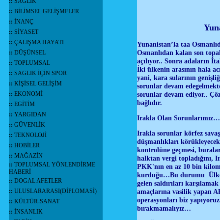
::
SAĞLIK
::
BİLİMSEL GELİŞMELER
::
İNANÇ
Yuna
::
SİYASET
::
ÇALIŞMA HAYATI
Yunanistan’la taa Osmanlıda
Osmanlıdan kalan son topak 
::
DÜŞÜNSEL
açılıyor.. Sonra adaların İt
::
TOPLUMSAL
İki ülkenin arasının hala ac
::
SAGLIK İÇİN SPOR
yani, kara sularının genişli
::
KİŞİSEL GELİŞİM
sorunlar devam edegelmekte
sorunlar devam ediyor.. Çöz
::
EKONOMİ
bağlıdır.
::
EGİTİM
::
YARGIDAN
Irakla Olan Sorunlarımız
…
::
GÜVENLİK
Irakla sorunlar körfez savaş
::
TEKNOLOJİ
düşmanlıkları körükleyecek
::
HOBİLER
kontrolüne geçmesi, burala
::
MAĞAZİN
halktan vergi topladığını, 
::
TOPLUMSAL YÖNLENDİRME
PKK'nın en az 10 bin kilome
HABERİ
kurduğu…Bu durumu Ülkemi
::
DOGAL AFETLER
gelen saldırıları karşılam
amaçlarına vasilik yapan A
::
ULUSLARARASI(DİPLOMASİ)
operasyonları biz yapıyoruz
::
KÜLTÜR-SANAT
bırakmamalıyız…
::
İNSANLIK