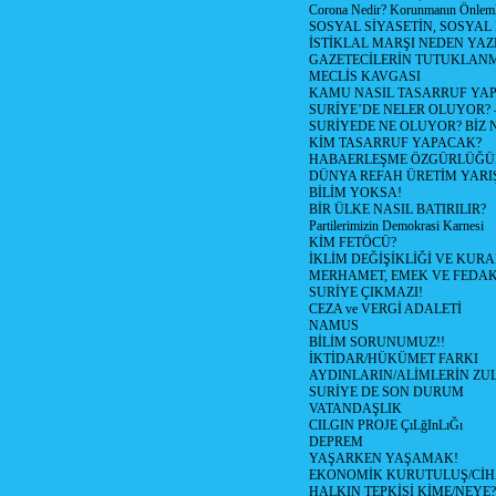
Corona Nedir? Korunmanın Önlemle
SOSYAL SİYASETİN, SOSYAL
İSTİKLAL MARŞI NEDEN YAZI
GAZETECİLERİN TUTUKLAN
MECLİS KAVGASI
KAMU NASIL TASARRUF YAP
SURİYE’DE NELER OLUYOR? – 1
SURİYEDE NE OLUYOR? BİZ 
KİM TASARRUF YAPACAK?
HABAERLEŞME ÖZGÜRLÜĞÜN
DÜNYA REFAH ÜRETİM YARIŞ
BİLİM YOKSA!
BİR ÜLKE NASIL BATIRILIR?
Partilerimizin Demokrasi Karnesi
KİM FETÖCÜ?
İKLİM DEĞİŞİKLİĞİ VE KURA
MERHAMET, EMEK VE FEDA
SURİYE ÇIKMAZI!
CEZA ve VERGİ ADALETİ
NAMUS
BİLİM SORUNUMUZ!!
İKTİDAR/HÜKÜMET FARKI
AYDINLARIN/ALİMLERİN ZUL
SURİYE DE SON DURUM
VATANDAŞLIK
CILGIN PROJE ÇıLğInLıĞı
DEPREM
YAŞARKEN YAŞAMAK!
EKONOMİK KURUTULUŞ/Cİ
HALKIN TEPKİSİ KİME/NEYE?