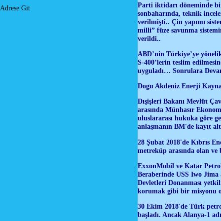
Parti iktidarı döneminde bi
Adrese Git
sonbaharında, teknik incel
verilmişti.. Çin yapımı sist
milli” füze savunma sistem
verildi..
ABD’nin Türkiye’ye yönelik 
S-400’lerin teslim edilmes
uyguladı… Sonrulara Dev
Dogu Akdeniz Enerji Kayna
Dışişleri Bakanı Mevlüt Çav
arasında Münhasır Ekonomik
uluslararası hukuka göre ge
anlaşmanın BM'de kayıt alt
28 Şubat 2018'de Kıbrıs Ene
metreküp arasında olan ve 
ExxonMobil ve Katar Petroll
Beraberinde USS Iwo Jima a
Devletleri Donanması yetki
korumak gibi bir misyonu o
30 Ekim 2018'de Türk petrol
başladı. Ancak Alanya-1 adı