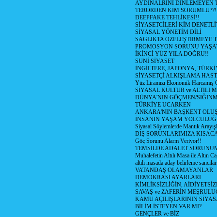
AYDINALRINI DİNLEMEYEN
TERÖRDEN KİM SORUMLU??!
DEEPFAKE TEHLİKESİ!!
SİYASETCİLERİ KİM DENETL
SİYASAL YÖNETİM DİLİ
SAGLIKTA ÖZELEŞTİRMEYE T
PROMOSYON SORUNU YAŞA
İKİNCİ YÜZ YILA DOĞRU!!
SUNİ SİYASET
İNGİLTERE, JAPONYA, TÜRK
SİYASETÇİ ALKIŞLAMA HAST
Yüz Liramızı Ekonomik Harcamış 
SİYASAL KÜLTÜR ve ALTILI 
DÜNYA'NIN GÖÇMEN/SIĞIN
TÜRKİYE UCARKEN
ANKARA'NIN BAŞKENT OLU
İNSANIN YAŞAM YOLCULU
Siyasal Söylemlerde Mantık Arayışl
DIŞ SORUNLARIMIZA KISACA
Göç Sorunu Alarm Veriyor!!
TEMSİLDE ADALET SORUNUM
Muhalefetin Altılı Masa ile Altın Ca
altılı masada aday belirleme sancılar
VATANDAŞ OLAMAYANLAR
DEMOKRASİ AYARLARI
KİMLİKSİZLİĞİN, AİDİYETSİ
SAVAŞ ve ZAFERİN MEŞRUL
KAMU AÇILIŞLARININ SİYAS
BİLİM İSTEYEN VAR MI?
GENÇLER ve BİZ