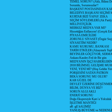
TEMEL SORUN!! (Aklı, Bilimi Dı
Sorumlu, Sorumsuzlar!!
BAŞKENT POSTASINDAN K
BELEDİYE BAŞKANI SEÇİMİ 
KURTAR BİZİ YAPAY ZEKA
SEÇİM SÖYLEMLERİ (Ak Parti)
MİLLİYETÇİLİK
MERKEZ MEDYA VAR MI?
Hissettiğim Enflasyon! (Gerçek En
PİYASA EMİCİLERİ
ZORUNLU SİYASET (Özgür Seç
SİYASETİM NEDİR?
KAMU KURUMU, BANKASI
TARİH ETKİLER (Alzaymırlı Topl
BEYİNLER GÖÇÜYOR, SERM
Ankara Kasder-Fed de Bir gün
MEDYANIN İŞÇİ HABERLERİ
2018 BİLİMSEL GELİŞME MU
YENİ, YENİ Mİ? (Hoş Geldin Yeni
PORŞESİNİ SATAN PATRON
BEKA SORUNU MU OLUR?
KAR GÜZEL DE
DEVLET ÜZERİNE DÜŞÜNME
BİLİM, DÜNYA VE BİZ!!
SORUN ALGI AKLI
ENERJİ SORUNU
Doğu Ekspresiyle Kars’a Yolculuk
İŞLETME MANTIĞI
aR -gE hALİMİZ
YANLIŞ BÜYÜME ve NEDENLE