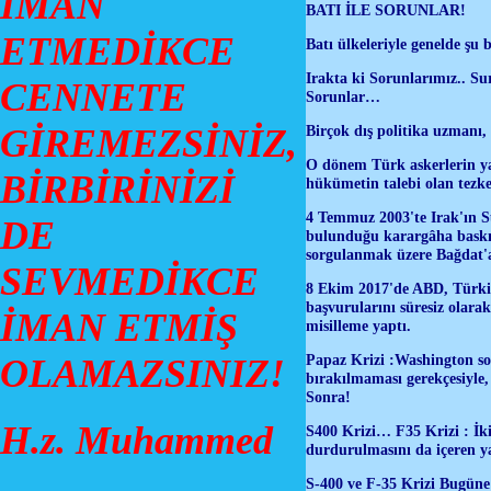
İMAN
BATI İLE SORUNLAR!
ETMEDİKCE
Batı ülkeleriyle genelde şu
Irakta ki Sorunlarımız.. S
CENNETE
Sorunlar…
GİREMEZSİNİZ,
Birçok dış politika uzmanı,
O dönem Türk askerlerin yab
BİRBİRİNİZİ
hükümetin talebi olan tezk
4 Temmuz 2003'te Irak'ın S
DE
bulunduğu karargâha baskın 
sorgulanmak üzere Bağdat'
SEVMEDİKCE
8 Ekim 2017'de ABD, Türkiy
başvurularını süresiz olara
İMAN ETMİŞ
misilleme yaptı.
Papaz Krizi :
Washington so
OLAMAZSINIZ!
bırakılmaması gerekçesiyle,
Sonra!
H.z. Muhammed
S400 Krizi… F35 Krizi :
İk
durdurulmasını da içeren ya
S-400 ve F-35 Krizi Bugüne