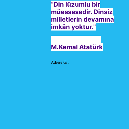
“Din lüzumlu bir
müessesedir. Dinsiz
milletlerin devamına
imkân yoktur."
M.Kemal Atatürk
Adrese Git