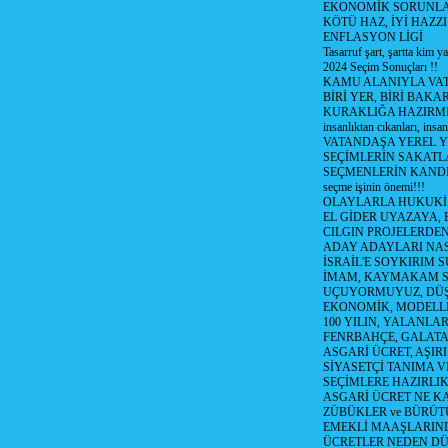
EKONOMİK SORUNL
KÖTÜ HAZ, İYİ HAZZI
ENFLASYON LİGİ
Tasarruf şart, şartta kim y
2024 Seçim Sonuçları !!
KAMU ALANIYLA VA
BİRİ YER, BİRİ BAKA
KURAKLIĞA HAZIRMI
insanlıktan cıkanları, insan
VATANDAŞA YEREL 
SEÇİMLERİN SAKATL
SEÇMENLERİN KANDI
seçme işinin önemi!!!
OLAYLARLA HUKUKİ E
EL GİDER UYAZAYA, 
CILGIN PROJELERDEN,
ADAY ADAYLARI NAS
İSRAİL'E SOYKIRIM S
İMAM, KAYMAKAM 
UÇUYORMUYUZ, DÜŞ
EKONOMİK, MODELLE
100 YILIN, YALANLAR
FENRBAHÇE, GALATA
ASGARİ ÜCRET, AŞIR
SİYASETÇİ TANIMA V
SEÇİMLERE HAZIRLI
ASGARİ ÜCRET NE KA
ZÜBÜKLER ve BÜRÜT
EMEKLİ MAAŞLARIN
ÜCRETLER NEDEN D