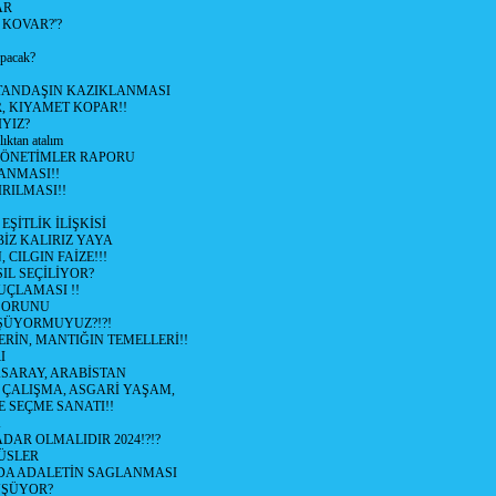
AR
 KOVAR?'?
apacak?
TANDAŞIN KAZIKLANMASI
R, KIYAMET KOPAR!!
YIZ?
lıktan atalım
YÖNETİMLER RAPORU
ANMASI!!
RILMASI!!
ŞİTLİK İLİŞKİSİ
BİZ KALIRIZ YAYA
 CILGIN FAİZE!!!
IL SEÇİLİYOR?
UÇLAMASI !!
SORUNU
ÜYORMUYUZ?!?!
RİN, MANTIĞIN TEMELLERİ!!
I
SARAY, ARABİSTAN
I ÇALIŞMA, ASGARİ YAŞAM,
E SEÇME SANATI!!
K
DAR OLMALIDIR 2024!?!?
ÜSLER
DA ADALETİN SAGLANMASI
ÜŞÜYOR?