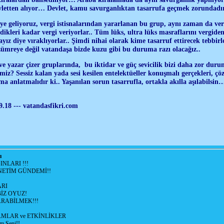
evletten alıyor… Devlet, kamu savurganlıktan tasarrufa geçmek zorundad
 geliyoruz, vergi istisnalarından yararlanan bu grup, aynı zaman da verg
edikleri kadar vergi veriyorlar.. Tüm lüks, ultra lüks masraflarını vergide
z diye vıraklıyorlar.. Şimdi nihai olarak kime tasarruf ettirecek tebbir
 zümreye değil vatandaşa bizde kuzu gibi bu duruma razı olacağız..
e yazar çizer gruplarında, bu iktidar ve güç sevicilik bizi daha zor duru
miz? Sessiz kalan yada sesi kesilen entelektüeller konuşmalı gerçekleri, çö
ma anlatmalıdır ki.. Yaşanılan sorun tasarrufla, ortakla akılla aşılabil
.18 --- vatandasfikri.com
ı
NLARI !!!
ETİM GÜNDEMİ!!
RI
İZ OYUZ!
RABİLMEK!!!
LAR ve ETKİNLİKLER
m Seni!!