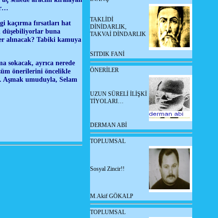
ır…
TAKLİDİ
i kaçırma fırsatları hat
DİNİDARLIK,
n düşebiliyorlar buna
TAKVAİ DİNDARLIK
ler alınacak? Tabiki kamuya
SITDIK FANİ
ma sokacak, ayrıca nerede
ÖNERİLER
züm önerilerini öncelikle
sin… Aşmak umuduyla, Selam
UZUN SÜRELİ İLİŞKİ
TİYOLARI…
DERMAN ABİ
TOPLUMSAL
Sosyal Zincir!!
M.Akif GÖKALP
TOPLUMSAL