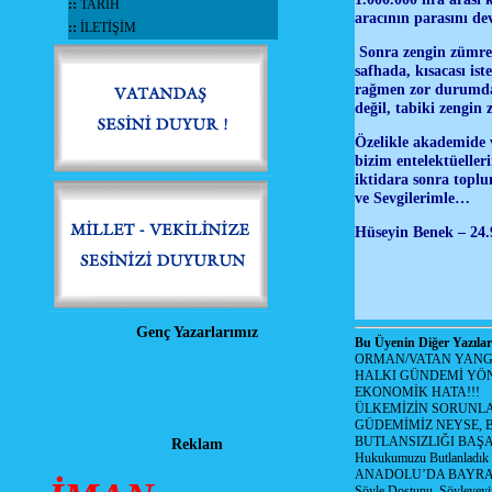
::
TARİH
aracının parasını d
::
İLETİŞİM
Sonra zengin zümreye
safhada, kısacası ist
rağmen zor durumdayı
değil, tabiki zengin
Özelikle akademide v
bizim entelektüelleri
iktidara sonra toplu
ve Sevgilerimle…
Hüseyin Benek – 24.9
Genç Yazarlarımız
Bu Üyenin Diğer Yazılar
ORMAN/VATAN YANGI
HALKI GÜNDEMİ YÖN
EKONOMİK HATA!!!
ÜLKEMİZİN SORUNLA
GÜDEMİMİZ NEYSE, B
BUTLANSIZLIĞI BAŞA
Reklam
Hukukumuzu Butlanladık
ANADOLU’DA BAYRAM
Söyle Dostunu, Söyleyeyi