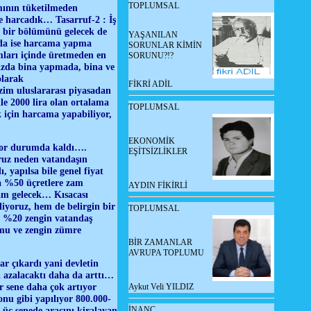
TOPLUMSAL
smının tüketilmeden
le harcadık… Tasarruf-2 : İş
 bir bölümünü gelecek de
YAŞANILAN
ada ise harcama yapma
SORUNLAR KİMİN
mları içinde üretmeden en
SORUNU?!?
zda bina yapmada, bina ve
olarak
FİKRİ ADİL
zim uluslararası piyasadan
le 2000 lira olan ortalama
TOPLUMSAL
k için harcama yapabiliyor,
EKONOMİK
 zor durumda kaldı….
EŞİTSİZLİKLER
oruz neden vatandaşın
 yapılsa bile genel fiyat
sa %50 üçretlere zam
AYDIN FİKİRLİ
zam gelecek… Kısacası
iyoruz, hem de belirgin bir
TOPLUMSAL
n %20 zengin vatandaş
amu ve zengin zümre
BİR ZAMANLAR
AVRUPA TOPLUMU
r çıkardı yani devletin
sı azalacaktı daha da arttı…
r sene daha çok artıyor
Aykut Veli YILDIZ
nu gibi yapılıyor 800.000-
İNANÇ
 üç senede aracını kiralayan