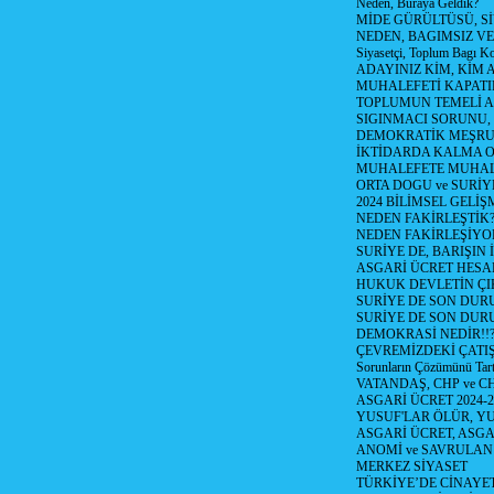
Neden, Buraya Geldik?
MİDE GÜRÜLTÜSÜ, S
NEDEN, BAGIMSIZ VE
Siyasetçi, Toplum Bagı K
ADAYINIZ KİM, KİM 
MUHALEFETİ KAPATIR
TOPLUMUN TEMELİ AD
SIGINMACI SORUNU,
DEMOKRATİK MEŞRU 
İKTİDARDA KALMA 
MUHALEFETE MUHAL
ORTA DOGU ve SURİY
2024 BİLİMSEL GELİ
NEDEN FAKİRLEŞTİK?!
NEDEN FAKİRLEŞİYOR
SURİYE DE, BARIŞIN 
ASGARİ ÜCRET HESAB
HUKUK DEVLETİN ÇIK
SURİYE DE SON DUR
SURİYE DE SON DURU
DEMOKRASİ NEDİR!!?
ÇEVREMİZDEKİ ÇATIŞM
Sorunların Çözümünü Tar
VATANDAŞ, CHP ve CH
ASGARİ ÜCRET 2024-
YUSUF'LAR ÖLÜR, YU
ASGARİ ÜCRET, ASGA
ANOMİ ve SAVRULAN
MERKEZ SİYASET
TÜRKİYE’DE CİNAYE