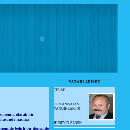
YAZARLARIMIZ
ÇEVRE
ORMAN/VATAN
YANGINLARI !!!
ekonomik olarak bir
onusunda nasılız?
HÜSEYİN BENEK
onomide belirli bir dönemde