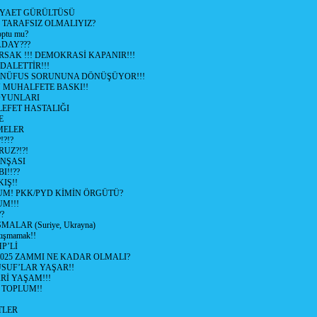
İYAET GÜRÜLTÜSÜ
 TARAFSIZ OLMALIYIZ?
optu mu?
ADAY???
SAK !!! DEMOKRASİ KAPANIR!!!
ALETTİR!!!
 NÜFUS SORUNUNA DÖNÜŞÜYOR!!!
MUHALFETE BASKI!!
OYUNLARI
EFET HASTALIĞI
E
ŞMELER
?!?
UZ?!?!
İNŞASI
I!!??
IŞ!!
UM! PKK/PYD KİMİN ÖRGÜTÜ?
M!!!
?
ALAR (Suriye, Ukrayna)
tışmamak!!
P’Lİ
2025 ZAMMI NE KADAR OLMALI?
SUF’LAR YAŞAR!!
Rİ YAŞAM!!!
 TOPLUM!!
TLER