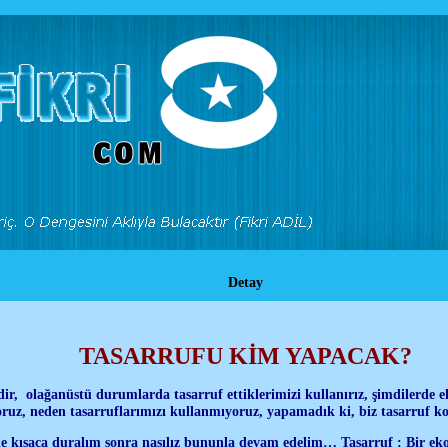
Detay
TASARRUFU KİM YAPACAK?
ir, olağanüstü durumlarda tasarruf ettiklerimizi kullanırız, şimdilerde 
ruz, neden tasarruflarımızı kullanmıyoruz, yapamadık ki, biz tasarruf k
ne kısaca duralım sonra nasılız bununla devam edelim… Tasarruf : Bir ek