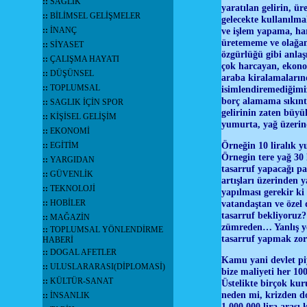
::
SAĞLIK
yaratılan gelirin, ü
::
BİLİMSEL GELİŞMELER
gelecekte kullanılma
::
İNANÇ
ve işlem yapama, ha
üretememe ve olağan
::
SİYASET
özgürlüğü gibi anlaş
::
ÇALIŞMA HAYATI
çok harcayan, ekon
::
DÜŞÜNSEL
araba kiralamaların
::
TOPLUMSAL
isimlendiremediğimi
borç alamama sıkıntı
::
SAGLIK İÇİN SPOR
gelirinin zaten büyü
::
KİŞİSEL GELİŞİM
yumurta, yağ üzerin
::
EKONOMİ
Örneğin 10 liralık 
::
EGİTİM
Örnegin tere yağ 30 
::
YARGIDAN
tasarruf yapacağı pa
::
GÜVENLİK
artışları üzerinden 
::
TEKNOLOJİ
yapılması gerekir k
::
HOBİLER
vatandaştan ve özel 
tasarruf bekliyoruz
::
MAĞAZİN
zümreden… Yanlış ye
::
TOPLUMSAL YÖNLENDİRME
tasarruf yapmak z
HABERİ
::
DOGAL AFETLER
Kamu yani devlet pi
::
ULUSLARARASI(DİPLOMASİ)
bize maliyeti her 10
::
KÜLTÜR-SANAT
Üstelikte birçok kur
neden mi, krizden d
::
İNSANLIK
1.000.000 lira arası