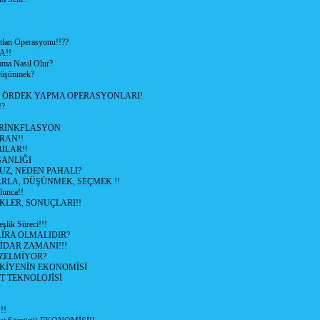
lan Operasyonu!!??
A!!
ama Nasıl Olur?
 Düşünmek?
L ÖRDEK YAPMA OPERASYONLARI!
!?
HRİNKFLASYON
İRAN!!
ILAR!!
GANLIĞI
UZ, NEDEN PAHALI?
ARLA, DÜŞÜNMEK, SEÇMEK !!
lunca!!
KLER, SONUÇLARI!!
şlik Süreci!!!
İRA OLMALIDIR?
TİDAR ZAMANI!!!
ZELMİYOR?
KİYENİN EKONOMİSİ
T TEKNOLOJİSİ
!!