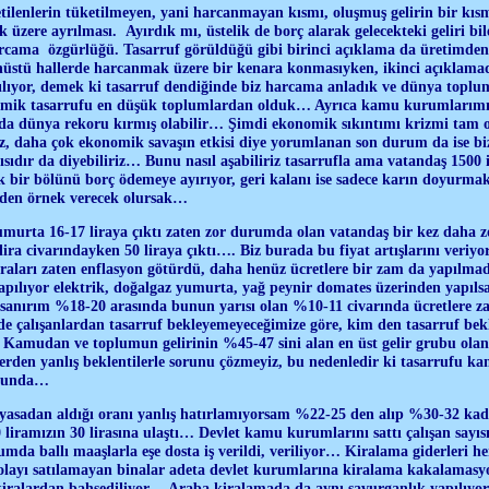
retilenlerin tüketilmeyen, yani harcanmayan kısmı, oluşmuş gelirin bir kı
k üzere ayrılması. Ayırdık mı, üstelik de borç alarak gelecekteki geliri bi
rcama özgürlüğü. Tasarruf görüldüğü gibi birinci açıklama da üretimden
üstü hallerde harcanmak üzere bir kenara konmasıyken, ikinci açıklam
ılıyor, demek ki tasarruf dendiğinde biz harcama anladık ve dünya toplu
omik tasarrufu en düşük toplumlardan olduk… Ayrıca kamu kurumlarımı
da dünya rekoru kırmış olabilir… Şimdi ekonomik sıkıntımı krizmi tam 
z, daha çok ekonomik savaşın etkisi diye yorumlanan son durum da ise bi
sıdır da diyebiliriz… Bunu nasıl aşabiliriz tasarrufla ama vatandaş 1500 i
k bir bölünü borç ödemeye ayırıyor, geri kalanı ise sadece karın doyurma
den örnek verecek olursak…
yumurta 16-17 liraya çıktı zaten zor durumda olan vatandaş bir kez daha
lira civarındayken 50 liraya çıktı…. Biz burada bu fiyat artışlarını veriy
raları zaten enflasyon götürdü, daha henüz ücretlere bir zam da yapılmadı,
yapılıyor elektrik, doğalgaz yumurta, yağ peynir domates üzerinden yapıl
i sanırım %18-20 arasında bunun yarısı olan %10-11 civarında ücretlere 
de çalışanlardan tasarruf bekleyemeyeceğimize göre, kim den tasarruf bekl
? Kamudan ve toplumun gelirinin %45-47 sini alan en üst gelir grubu ola
rden yanlış beklentilerle sorunu çözmeyiz, bu nedenledir ki tasarrufu k
orunda…
yasadan aldığı oranı yanlış hatırlamıyorsam %22-25 den alıp %30-32 kada
0 liramızın 30 lirasına ulaştı… Devlet kamu kurumlarını sattı çalışan sayı
umda ballı maaşlarla eşe dosta iş verildi, veriliyor… Kiralama giderleri he
olayı satılamayan binalar adeta devlet kurumlarına kiralama kakalamasyo
 kiralardan bahsediliyor… Araba kiralamada da aynı savurganlık yapılıyor