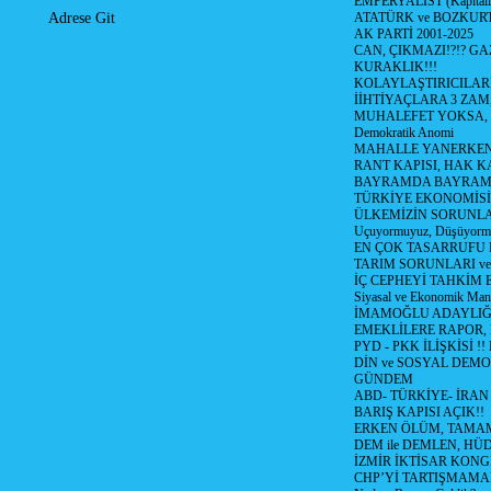
EMPERYALİST (Kapital
ATATÜRK ve BOZKUR
Adrese Git
AK PARTİ 2001-2025
CAN, ÇIKMAZI!?!? GA
KURAKLIK!!!
KOLAYLAŞTIRICILARI
İİHTİYAÇLARA 3 ZAM,
MUHALEFET YOKSA,
Demokratik Anomi
MAHALLE YANERKEN
RANT KAPISI, HAK K
BAYRAMDA BAYRAM
TÜRKİYE EKONOMİSİ
ÜLKEMİZİN SORUNLAR
Uçuyormuyuz, Düşüyorm
EN ÇOK TASARRUFU 
TARIM SORUNLARI v
İÇ CEPHEYİ TAHKİM 
Siyasal ve Ekonomik Mant
İMAMOĞLU ADAYLIĞI
EMEKLİLERE RAPOR,
PYD - PKK İLİŞKİSİ !!
DİN ve SOSYAL DEMO
GÜNDEM
ABD- TÜRKİYE- İRAN
BARIŞ KAPISI AÇIK!!
ERKEN ÖLÜM, TAMAM
DEM ile DEMLEN, H
İZMİR İKTİSAR KONG
CHP’Yİ TARTIŞMAMAN