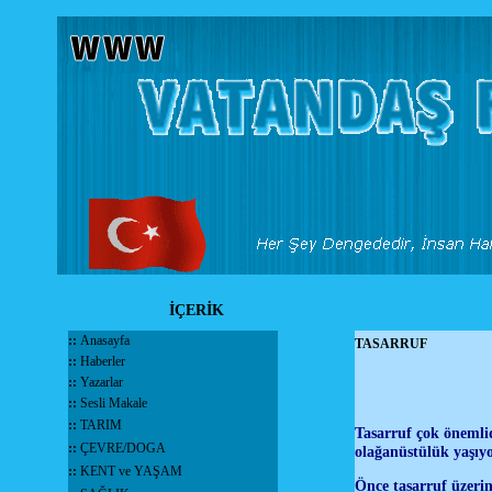
İÇERİK
::
Anasayfa
TASARRUF
::
Haberler
::
Yazarlar
::
Sesli Makale
::
TARIM
Tasarruf çok önemlid
::
ÇEVRE/DOGA
olağanüstülük yaşıyo
::
KENT ve YAŞAM
Önce tasarruf üzeri