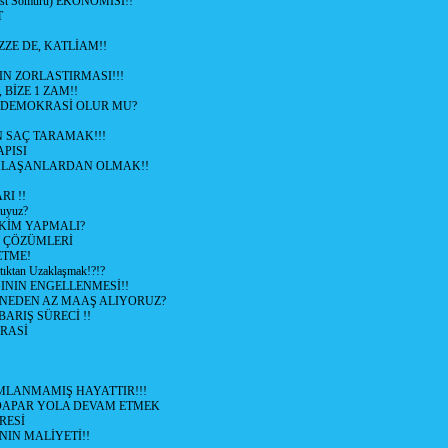
ist Sömürü) EKONOMİSİ!!
T
ZZE DE, KATLİAM!!
N ZORLASTIRMASI!!!
 BİZE 1 ZAM!!
 DEMOKRASİ OLUR MU?
 SAÇ TARAMAK!!!
APISI
LAŞANLARDAN OLMAK!!
I !!
uyuz?
KİM YAPMALI?
e ÇÖZÜMLERİ
ETME!
ıktan Uzaklaşmak!?!?
NIN ENGELLENMESİ!!
 NEDEN AZ MAAŞ ALIYORUZ?
 BARIŞ SÜRECİ !!
RASİ
LANMAMIŞ HAYATTIR!!!
ÜDAPAR YOLA DEVAM ETMEK
RESİ
IN MALİYETİ!!