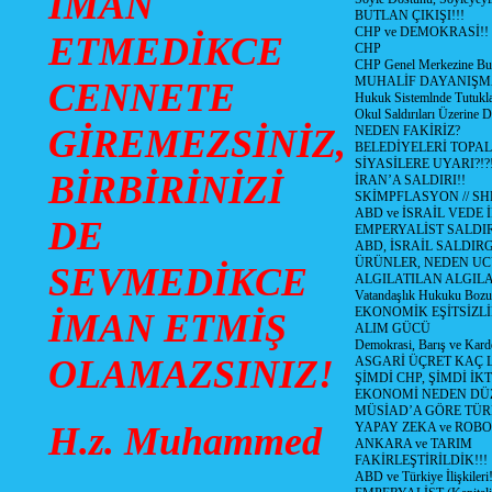
İMAN
BUTLAN ÇIKIŞI!!!
CHP ve DEMOKRASİ!!
ETMEDİKCE
CHP
CHP Genel Merkezine But
MUHALİF DAYANIŞM
CENNETE
Hukuk Sistemlnde Tutukl
Okul Saldırıları Üzerine
GİREMEZSİNİZ,
NEDEN FAKİRİZ?
BELEDİYELERİ TOPA
SİYASİLERE UYARI?!?
BİRBİRİNİZİ
İRAN’A SALDIRI!!
SKİMPFLASYON // S
ABD ve İSRAİL VEDE 
DE
EMPERYALİST SALDIR
ABD, İSRAİL SALDIR
ÜRÜNLER, NEDEN UC
SEVMEDİKCE
ALGILATILAN ALGIL
Vatandaşlık Hukuku Bozu
EKONOMİK EŞİTSİZLİ
İMAN ETMİŞ
ALIM GÜCÜ
Demokrasi, Barış ve Karde
OLAMAZSINIZ!
ASGARİ ÜÇRET KAÇ L
ŞİMDİ CHP, ŞİMDİ İK
EKONOMİ NEDEN DÜ
MÜSİAD’A GÖRE TÜR
H.z. Muhammed
YAPAY ZEKA ve ROBO
ANKARA ve TARIM
FAKİRLEŞTİRİLDİK!!!
ABD ve Türkiye İlişkileri!