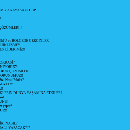
!
MIZ ANAYASA ve CHP
!
ÇÖZÜMLERİ!!
ÜMÜ ve BÖLGEDE GERGİNLER
HİNLEŞME!!
EN LİDERİMİZ!!
OKRASİ?
ANIYORUZ?
RI ve ÇÖZÜMLERİ
 SORUNUMUZ!!
 Nasıl Etkiler?
ÜZEL!!!
!!
İKLERİN DÜNYA YAŞAMINA ETKİLERİ
ruf
UNU!!
m yapar?
OR!!
K, NASIL?
LI, YAPACAK?'!?