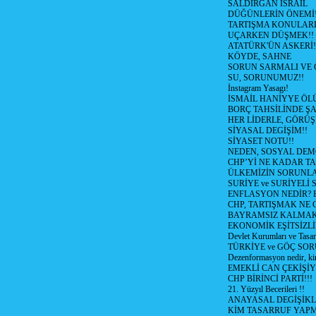
SALDIRGAN İSRAİL
DÜĞÜNLERİN ÖNEMİ
TARTIŞMA KONULARI
UÇARKEN DÜŞMEK!!
ATATÜRK'ÜN ASKERİ!
KÖYDE, SAHNE
SORUN SARMALI VE 
SU, SORUNUMUZ!!
İnstagram Yasagı!
İSMAİL HANİYYE ÖL
BORÇ TAHSİLİNDE ŞA
HER LİDERLE, GÖRÜŞ
SİYASAL DEGİŞİM!!
SİYASET NOTU!!
NEDEN, SOSYAL DEM
CHP’Yİ NE KADAR T
ÜLKEMİZİN SORUNLA
SURİYE ve SURİYELİ
ENFLASYON NEDİR? Bizi
CHP, TARTIŞMAK NE G
BAYRAMSIZ KALMAK
EKONOMİK EŞİTSİZL
Devlet Kurumları ve Tasar
TÜRKİYE ve GÖÇ SOR
Dezenformasyon nedir, ki
EMEKLİ CAN ÇEKİŞİY
CHP BİRİNCİ PARTİ!!!
21. Yüzyıl Becerileri !!
ANAYASAL DEGİŞİKLİ
KİM TASARRUF YAPMA